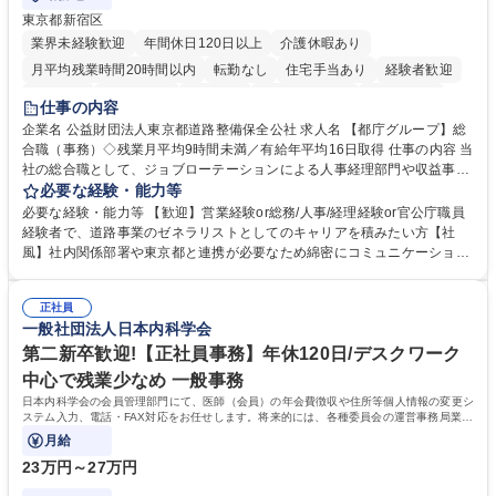
東京都新宿区
業界未経験歓迎
年間休日120日以上
介護休暇あり
月平均残業時間20時間以内
転勤なし
住宅手当あり
経験者歓迎
研修あり
退職金あり
賞与あり
完全週休2日制
交通費支給
仕事の内容
駅近5分以内
資格取得手当あり
食事補助あり
企業名 公益財団法人東京都道路整備保全公社 求人名 【都庁グループ】総
合職（事務）◇残業月平均9時間未満／有給年平均16日取得 仕事の内容 当
社の総合職として、ジョブローテーションによる人事経理部門や収益事業
等のフロント部門の部署等幅広い部署での業務をお任せいたします。研修
必要な経験・能力等
制度やキャリア支援が充実しております！ ※下記業務詳細 【業務詳細】■
必要な経験・能力等 【歓迎】営業経験or総務/人事/経理経験or官公庁職員
管理部門：広報、人事、経理など当公社の運営に係る管理業務 ■収益部
経験者で、道路事業のゼネラリストとしてのキャリアを積みたい方【社
門：駐車場の新規開拓、管理運営、新宿駅西口広場の「イベントコーナ
風】社内関係部署や東京都と連携が必要なため綿密にコミュニケーション
ー」などの管理運営 ■道路部門：整備の急がれる骨格幹線道路や木造住宅
を図っています。 【業務の魅力】■幅広く携われる：総合職（事務）で
密集地域の特定整備路線の用地取得、道路に関する普及啓発事業、都内の
は、駐車場の管理運営や道路用地の取得、公益財団法人の中枢を担う管理
道路施設や道路工事現場の見学ツアー事業 ※入社後は上記いずれかの部門
正社員
部門など多岐に渡る業務を経験できます。 ■様々なプロジェクト：駐車場
一般社団法人日本内科学会
へ配属。※業務内容変更の範囲：会社の定める業務 募集職種 【都庁グル
事業の他、新宿駅西口広場内に設置された照明を兼ねた広告「ブライトサ
ープ】総合職（事務）◇残業月平均9時間未満／有給年平均16日取得
イン」の管理運営を行うなど、事業収益を生み出す活動を積極的に行って
第二新卒歓迎!【正社員事務】年休120日/デスクワーク
います。 学歴・資格 学歴：大学院 大学 高専 短大 専修学校 高校 語学力：
中心で残業少なめ 一般事務
資格：
日本内科学会の会員管理部門にて、医師（会員）の年会費徴収や住所等個人情報の変更シ
ステム入力、電話・FAX対応をお任せします。将来的には、各種委員会の運営事務局業務
などにも幅広く携わっていただきます。
月給
23万円～27万円