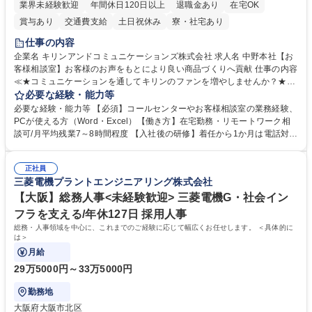
業界未経験歓迎
年間休日120日以上
退職金あり
在宅OK
賞与あり
交通費支給
土日祝休み
寮・社宅あり
仕事の内容
企業名 キリンアンドコミュニケーションズ株式会社 求人名 中野本社【お
客様相談室】お客様のお声をもとにより良い商品づくりへ貢献 仕事の内容
≪★コミュニケーションを通してキリンのファンを増やしませんか？★≫
お客様のお声をより良い商品づくりに活かしていく上で、窓口となるお客
必要な経験・能力等
様相談室でのお仕事です。 日々お客様からいただくキリングループへのご
必要な経験・能力等 【必須】コールセンターやお客様相談室の業務経験、
意見を、企業活動に活かしています。お客様からの声に迅速かつ誠意をも
PCが使える方（Word・Excel）【働き方】在宅勤務・リモートワーク相
って対応、情報提供するとともにグループ内活動に反映しています。 【具
談可/月平均残業7～8時間程度 【入社後の研修】着任から1か月は電話対応
体的には】電話応対、メール、お手紙対応、ご指摘品調査報告書作成、有
のOJTを中心に実施し、電話対応に慣れた段階でメール・手紙のOJTを実
人チャットボット対応など。 【1日の対応件数】■電話：月間一人当たり
施する予定です。独り立ち以降もしっかりフォローする体制を整えていま
平均100件前後■メール・手紙：同上40件前後 募集職種 中野本社【お客様
正社員
すのでご安心ください。 【当社について】キリングループの広報機能を担
三菱電機プラントエンジニアリング株式会社
相談室】お客様のお声をもとにより良い商品づくりへ貢献
う会社として、お客様との出会いを大切にし、磨き上げたホスピタリティ
を込めてコミュニケーションをとりながら広報関連業務を行っておりま
【大阪】総務人事<未経験歓迎> 三菱電機G・社会イン
す。 学歴・資格 学歴：大学院 大学 高専 短大 専修学校 高校 語学力： 資
フラを支える/年休127日 採用人事
格：
総務・人事領域を中心に、これまでのご経験に応じて幅広くお任せします。 ＜具体的に
は＞
月給
29万5000円～33万5000円
勤務地
大阪府大阪市北区