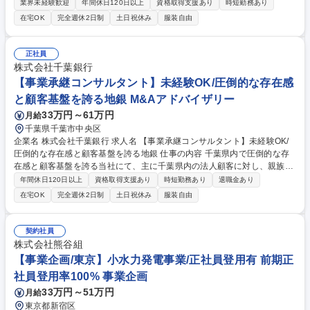
開拓営業をお任せします。営業店と協働し、決済端末の設置やPOSレジ連
業界未経験歓迎
年間休日120日以上
資格取得支援あり
時短勤務あり
動案件等のクロージングまで一気通貫でお任せ。 千葉県を中心とした強固
在宅OK
完全週休2日制
土日祝休み
服装自由
な顧客基盤を武器に、お客様の経営課題を解決するソリューション営業が
展開できます。 募集職種 【加盟店営業(キャッシュレス決済)】在宅勤務
可/圧倒的な実績と基盤を誇る地銀
正社員
株式会社千葉銀行
【事業承継コンサルタント】未経験OK/圧倒的な存在感
と顧客基盤を誇る地銀 M&Aアドバイザリー
33万円～61万円
月給
千葉県千葉市中央区
企業名 株式会社千葉銀行 求人名 【事業承継コンサルタント】未経験OK/
圧倒的な存在感と顧客基盤を誇る地銀 仕事の内容 千葉県内で圧倒的な存
在感と顧客基盤を誇る当社にて、主に千葉県内の法人顧客に対し、親族内
承継・従業員承継、組織再編に係るコンサルティング等を行っていただき
年間休日120日以上
資格取得支援あり
時短勤務あり
退職金あり
ます。 【具体的には】 ■事業承継に関する相談業務(経営者との接客がメ
在宅OK
完全週休2日制
土日祝休み
服装自由
イン)■事業承継プランの策定■自社株対策の立案・シミュレーション実施■
事業計画策定支援 ※事業承継の実行等については提携のコンサルティング
会社の協力を得ながら実行支援も行います。 募集職種 【事業承継コンサ
契約社員
ルタント】未経験OK/圧倒的な存在感と顧客基盤を誇る地銀
株式会社熊谷組
【事業企画/東京】小水力発電事業/正社員登用有 前期正
社員登用率100% 事業企画
33万円～51万円
月給
東京都新宿区