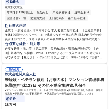
勤務地
東京都文京区
年間休日120日以上
転勤なし
未経験者歓迎
退職金あり
完全週休2日制
交通費支給
土日祝休み
第二新卒歓迎
仕事の内容
企業名 一般社団法人日本内科学会 求人名 第二新卒歓迎！【正社員事務】
年休120日/デスクワーク中心で残業少なめ 仕事の内容 日本内科学会の会
員管理部門にて、医師（会員）の年会費徴収や住所等個人情報の変更シス
テム入力、電話・FAX対応をお任せします。将来的には、各種委員会の運
必要な経験・能力等
営事務局業務などにも幅広く携わっていただきます。 【会員管理・データ
必要な経験・能力等 《第二新卒・業界未経験・職種未経験歓迎》 【必
入力業務】 ・医師（会員）の住所変更、個人情報のシステム登録・更新
須】基本的なPC操作（Word、Excelによるデータ入力やメール対応等）
・年会費の徴収管理や入金データの照合確認 【問い合わせ対応】 ・会員
ができる方 【魅力点】 ・年休120日以上に加え、9時～17時の「実働7時
（医師）からの電話、FAX、ネット申請に伴う相談受付 ・複雑な案件のへ
間勤務」で残業も少なくワークライフバランスは抜群です。 【将来的な業
のエスカレーション・連携対応 募集職種 第二新卒歓迎！【正社員事務】
務（各種委員会運営）】 ・学会内における各種委員会のスケジュール調
年休120日/デスクワーク中心で残業少なめ
契約社員
整、資料作成、当日の運営サポート 学歴・資格 学歴：大学院 大学 語学
株式会社関東合人社
力： 資格：
未経験・ベテラン歓迎【お茶の水】マンション管理事務
転勤無/年休123日 その他不動産施設管理/保全
■マンション管理組合の運営サポート及び管理員の指導 ■担当物件における修繕工事等受
注業務 ■事務所内での事務業務等 ★異業界からの転職者が多数活躍しています
月給
38万円