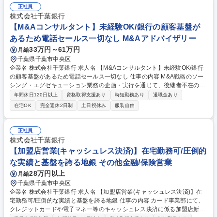
正社員
株式会社千葉銀行
【M&Aコンサルタント】未経験OK/銀行の顧客基盤が
あるため電話セールス一切なし M&Aアドバイザリー
33万円～61万円
月給
千葉県千葉市中央区
企業名 株式会社千葉銀行 求人名 【M&Aコンサルタント】未経験OK/銀行
の顧客基盤があるため電話セールス一切なし 仕事の内容 M&A戦略のソー
シング・エグゼキューション業務の企画・実行を通じて、後継者不在の中
堅・中小企業オーナー様やスタートアップ、大手企業の価値向上に取り組
年間休日120日以上
資格取得支援あり
時短勤務あり
退職金あり
んでいただきます。 【具体的には】■営業店と協働しながら以下のM&Aの
在宅OK
完全週休2日制
土日祝休み
服装自由
企画段階からクロージングまでの業務を一貫して担当。案件ごとにプロジ
ェクトを組成し、チームでM&Aの成功をリード。■基本的に当行営業店か
ら案件ニーズがトスアップされるが、ニーズ発掘・創出・具現化の段階
正社員
（ソーシング＆オリジネーション）から共に携わる■エグゼキューション
株式会社千葉銀行
（候補先選定、デューディリジェンス対応、条件調整、最終契約、クロー
【加盟店営業(キャッシュレス決済)】在宅勤務可/圧倒的
ジング等） 募集職種 【M&Aコンサルタント】未経験OK/銀行の顧客基盤
な実績と基盤を誇る地銀 その他金融/保険営業
があるため電話セールス一切なし
28万円以上
月給
千葉県千葉市中央区
企業名 株式会社千葉銀行 求人名 【加盟店営業(キャッシュレス決済)】在
宅勤務可/圧倒的な実績と基盤を誇る地銀 仕事の内容 カード事業部にて、
クレジットカードや電子マネー等のキャッシュレス決済に係る加盟店新規