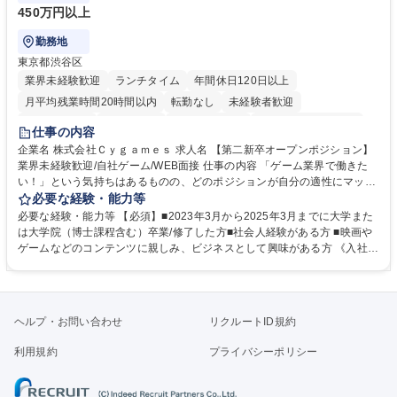
450万円以上
勤務地
東京都渋谷区
業界未経験歓迎
ランチタイム
年間休日120日以上
月平均残業時間20時間以内
転勤なし
未経験者歓迎
住宅手当あり
経験者歓迎
完全週休2日制
インセンティブあり
仕事の内容
交通費支給
土日祝休み
服装自由
昼食補助あり
第二新卒歓迎
企業名 株式会社Ｃｙｇａｍｅｓ 求人名 【第二新卒オープンポジション】
業界未経験歓迎/自社ゲーム/WEB面接 仕事の内容 「ゲーム業界で働きた
食事補助あり
い！」という気持ちはあるものの、どのポジションが自分の適性にマッチ
しているか悩んでいる方が対象となります！ 総合職（プランナー/データ
必要な経験・能力等
アナリストなど）、技術職（開発エンジニ ア/インフラエンジニアな
必要な経験・能力等 【必須】■2023年3月から2025年3月までに大学また
ど）、デザイン職（デザイナー/イラストレ ーターなど）等から、面接で
は大学院（博士課程含む）卒業/修了した方■社会人経験がある方 ■映画や
ご希望と適正にマッチしたポジションをご案内いたします。ゲームやエン
ゲームなどのコンテンツに親しみ、ビジネスとして興味がある方 《入社実
タメコンテンツが大好きで、「ゲーム業界の未来を自らの手で作りたい」
績 例》 ・メーカー → プロジェクトマネージャー ・ソーシャルゲーム →
「最高のコンテンツを作るためには、何でもやる」という情熱に溢れた方
ゲームプランナー ・通信 → ゲームエンジニア ・独立行政法人 → データ
のご応募をお待ちしております。 募集職種 【第二新卒オープンポジショ
サイエンティスト 学歴・資格 学歴：大学院 大学 語学力： 資格：
ン】業界未経験歓迎/自社ゲーム/WEB面接
ヘルプ・お問い合わせ
リクルートID規約
利用規約
プライバシーポリシー