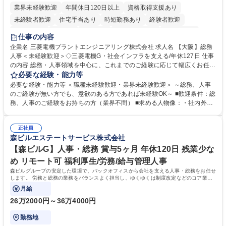
業界未経験歓迎
年間休日120日以上
資格取得支援あり
未経験者歓迎
住宅手当あり
時短勤務あり
経験者歓迎
退職金あり
在宅OK
賞与あり
完全週休2日制
交通費支給
仕事の内容
駅近5分以内
土日祝休み
服装自由
寮・社宅あり
食事補助あり
企業名 三菱電機プラントエンジニアリング株式会社 求人名 【大阪】総務
人事＜未経験歓迎＞◇三菱電機G・社会インフラを支える/年休127日 仕事
の内容 総務・人事領域を中心に、これまでのご経験に応じて幅広くお任せ
します。 ＜具体的には＞ ・総務/人事労務（給与・社保・勤怠管理など）
必要な経験・能力等
・採用・教育研修 ・福利厚生運用 など ※基本的には事務所勤務ですが、
必要な経験・能力等 ＜職種未経験歓迎・業界未経験歓迎＞ ～総務、人事
採用や教育等の業務内容により、関西圏以外への日帰り・宿泊を伴う国内
のご経験が無い方でも、意欲のある方であれば未経験OK～ ■歓迎条件：総
出張もございます。 ※担当業務を持ちつつ、お互いに助け合いながら、総
務、人事のご経験をお持ちの方（業界不問） ■求める人物像：・社内外の
務部という組織として協力しながら進める体制です。 募集職種 【大阪】
関係各部門との調整を率先して行い、業務を円滑に遂行できる協調性やコ
総務人事＜未経験歓迎＞◇三菱電機G・社会インフラを支える/年休127日
ミュニケーション能力を持っている方 ・人事総務領域に興味がありゼネラ
正社員
リスト志向をお持ちの方 学歴・資格 学歴：大学院 大学 語学力： 資格：
森ビルエステートサービス株式会社
【森ビルG】人事・総務 賞与5ヶ月 年休120日 残業少な
め リモート可 福利厚生/労務/給与管理人事
森ビルグループの安定した環境で、バックオフィスから会社を支える人事・総務をお任せ
します。 労務と総務の業務をバランスよく担当し、ゆくゆくは制度改定などのコア業務
にも挑戦できる、やりがいある環境です。
月給
26万2000円～36万4000円
勤務地