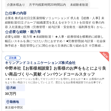
介護休暇あり
月平均残業時間20時間以内
未経験者歓迎
住宅手当あり
時短勤務あり
退職金あり
在宅OK
賞与あり
仕事の内容
育休あり
完全週休2日制
交通費支給
土日祝休み
寮・社宅あり
企業名 株式会社日立医薬情報ソリューションズ 求人名 【総務・人事】未
経験歓迎/日立グループ/組織運営を支えるゼネラリストを目指す 仕事の内
容 入社直後は労務（労務管理・給与計算・安全衛生・福利厚生等）からお
任せいたします。将来は総務・採用・教育業務へ守備範囲を広げ、組織運
必要な経験・能力等
営を支えるゼネラリストをめざせます。 ・初期業務：労働時間管理、給与
必要な経験・能力等 ★未経験歓迎！ ★人事・総務領域を横断的に経験し
計算、社会保険対応、福利厚生管理、安全衛生、健康経営推進等をお任せ
幅広いスキルを身につけたい方におすすめ！ ■労務管理(給与計算・社会保
します。ご経験に応じて、休職者管理など、幅広く経験を積んでいただき
険手続き・勤怠管理など)に関心があり主体的に取り組める方 ※労務経験
ます。 ・将来的な広がり：総務・採用・教育・税務対応・経営企画等。
者は早期にご活躍いただけます。 ■チームで仕事を推進できる方■将来は
★メンバーがマンツーマンで丁寧に教えるため、ご経験が浅くても安心！
マネジメント職として活躍したい 【尚可】■人事、労務、採用、教育業務
幅広く経験を積みたい意欲がある方に最適な環境です。 募集職種 【総
正社員
のご経験 ■労務管理（給与計算・社会保険手続き・勤怠管理など）の経験
キリンアンドコミュニケーションズ株式会社
務・人事】未経験歓迎/日立グループ/組織運営を支えるゼネラリストを目
■衛生管理者の資格をお持ちの方 学歴・資格 学歴：大学院 大学 高専 短大
指す
専修学校 高校 語学力： 資格：
中野本社【お客様相談室】お客様のお声をもとにより良
い商品づくりへ貢献 インバウンドコールスタッフ
≪★コミュニケーションを通してキリンのファンを増やしませんか？★≫ お客様のお声
をより良い商品づくりに活かしていく上で、窓口となるお客様相談室でのお仕事です。
月給
30万円
勤務地
東京都中野区