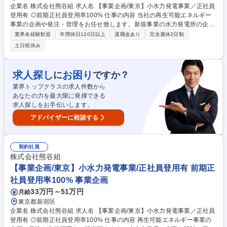
企業名 株式会社熊谷組 求人名 【事業企画/東京】小水力発電事業／正社員
登用有 ◎前期正社員登用率100% 仕事の内容 当社の再生可能エネルギー
事業の企画や発注・管理をお任せ致します。新規事業の水力発電所の企
画・設計・資金調達・運営管理までを担う部門で、土木系の知見を活かし
業界未経験歓迎
年間休日120日以上
退職金あり
完全週休2日制
持続可能な社会の実現に貢献頂ける方を募集！ 【業務詳細】■水力発電所
土日祝休み
の企画・設計・資金調達・運営管理に関わる業務 ■発電所建設に向けた適
地調査、設計 【正社員登用について】契約社員でのスタートとなります
が、正社員登用実績多数。長期にご活躍いただける環境をご用意しており
求人探し
お困り
に
ですか？
ます。 募集職種 【事業企画/東京】小水力発電事業／正社員登用有 ◎前期
業界トップクラスの求人件数から
正社員登用率100%
あなたの力を最大限に発揮できる
求人探しをお手伝いします。
アドバイザーに相談する
契約社員
株式会社熊谷組
【事業企画/東京】小水力発電事業/正社員登用有 前期正
社員登用率100% 事業企画
33万円～51万円
月給
東京都新宿区
企業名 株式会社熊谷組 求人名 【事業企画/東京】小水力発電事業／正社員
登用有 ◎前期正社員登用率100% 仕事の内容 再生可能エネルギー事業の