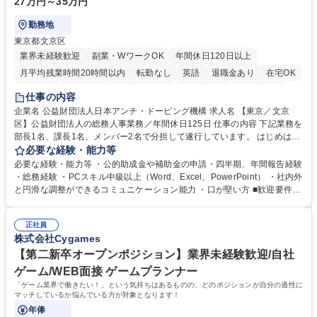
27万円～35万円
勤務地
東京都文京区
業界未経験歓迎
副業・WワークOK
年間休日120日以上
月平均残業時間20時間以内
転勤なし
英語
退職金あり
在宅OK
賞与あり
育休あり
完全週休2日制
交通費支給
土日祝休み
仕事の内容
食事補助あり
企業名 公益財団法人日本アンチ・ドーピング機構 求人名 【東京／文京
区】公益財団法人の総務人事業務／年間休日125日 仕事の内容 下記業務を
部長1名、課長1名、メンバー2名で分担して遂行しています。 はじめは担
当者として業務を覚えていただき、ゆくゆくはリーダーやマネージャーポ
必要な経験・能力等
ジションとして活躍いただくことを期待しています。 【総務・人事グルー
必要な経験・能力等 ・公的助成金や補助金の申請・四半期、年間報告経験
プの業務内容】 ・人事制度関連 ・採用活動 ・教育研修の企画、実行 ・勤
・総務経験 ・PCスキル中級以上（Word、Excel、PowerPoint） ・社内外
怠管理 ・官公庁への各種提出 ・法定の会議運営（評議員会、理事会） ・
と円滑な調整ができるコミュニケーション能力 ・口が堅い方 ■歓迎要件
コンプライアンス ・内部規程やルールの管理、整備、文書管理 ・契約関
・採用業務経験 ・英語に抵抗がない方 ・営業経験 学歴・資格 学歴：大学
連 ・衛生管理 ・防災関連・公的助成金の管理・オフィス、ファシリティ
院 大学 高専 短大 専修学校 高校 語学力： 資格：
管理 ・福利厚生関連 ・職員からの問合せ、相談対応 ・その他日常の総務
正社員
株式会社Cygames
業務全般 募集職種 【東京／文京区】公益財団法人の総務人事業務／年間
休日125日
【第二新卒オープンポジション】業界未経験歓迎/自社
ゲーム/WEB面接 ゲームプランナー
「ゲーム業界で働きたい！」という気持ちはあるものの、どのポジションが自分の適性に
マッチしているか悩んでいる方が対象となります！
年俸