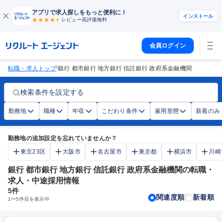
アプリで求人探しをもっと便利に！
インストール
レビュー高評価
無料
会員ログイン
/
転職・求人トップ
銀行 都市銀行 地方銀行 信託銀行 政府系金融機関
検索条件を設定する
勤務地
職種
年収
こだわり条件
雇用形態
新着のみ
勤務地の追加設定を忘れていませんか？
東京23区
大阪市
名古屋市
東京都
横浜市
川崎
銀行 都市銀行 地方銀行 信託銀行 政府系金融機関の転職・
求人・中途採用情報
5
件
関連度順
新着順
1
〜
5
件目を表示中