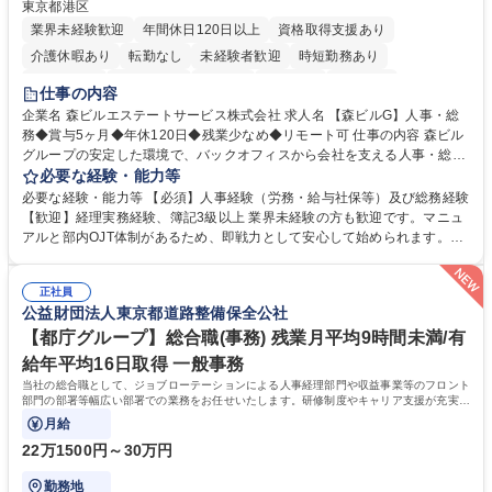
東京都港区
業界未経験歓迎
年間休日120日以上
資格取得支援あり
介護休暇あり
転勤なし
未経験者歓迎
時短勤務あり
経験者歓迎
退職金あり
在宅OK
賞与あり
育休あり
仕事の内容
完全週休2日制
交通費支給
長期歓迎
駅近5分以内
土日祝休み
企業名 森ビルエステートサービス株式会社 求人名 【森ビルG】人事・総
務◆賞与5ヶ月◆年休120日◆残業少なめ◆リモート可 仕事の内容 森ビル
グループの安定した環境で、バックオフィスから会社を支える人事・総務
をお任せします。 労務と総務の業務をバランスよく担当し、ゆくゆくは制
必要な経験・能力等
度改定などのコア業務にも挑戦できる、やりがいある環境です。 ■勤怠管
必要な経験・能力等 【必須】人事経験（労務・給与社保等）及び総務経験
理、給与計算、社会保険手続き、年末調整等の労務管理全般 ■入退社手続
【歓迎】経理実務経験、簿記3級以上 業界未経験の方も歓迎です。マニュ
き、社内規定の改定や人事制度改定などのコア業務 ■社内イベントの企画
アルと部内OJT体制があるため、即戦力として安心して始められます。
運営やその他総務業務全般 ※労務と総務を1：1の割合でお任せ。 入社後
【魅力・やりがい】森ビルGの安定基盤で労務から総務まで幅広く携われ
は部内のOJTを中心に、あなたの経験に合わせて不足している部分はいつ
ます。定型業務に留まらず、社内規定や人事制度の改定など会社のコア業
でも質問・相談できる環境が整っているため、安心して成長できます。 募
正社員
務に挑戦できるため、自身の成長と組織への貢献度をダイレクトに実感で
公益財団法人東京都道路整備保全公社
集職種 【森ビルG】人事・総務◆賞与5ヶ月◆年休120日◆残業少なめ◆
きます。 残業少なめ、週1日リモート可など、ワークライフバランスを保
リモート可
ち長期活躍できる環境です。 「これまでの幅広い経験を活かし、長期的な
【都庁グループ】総合職(事務) 残業月平均9時間未満/有
キャリアを築きたい」という前向きな意欲と挑戦を全力で応援します。 学
給年平均16日取得 一般事務
歴・資格 学歴：大学院 大学 高専 短大 専修学校 高校 語学力： 資格：日商
当社の総合職として、ジョブローテーションによる人事経理部門や収益事業等のフロント
簿記検定1級 日商簿記検定2級 日商簿記検定3級
部門の部署等幅広い部署での業務をお任せいたします。研修制度やキャリア支援が充実し
ております！ ※下記業務詳細
月給
22万1500円～30万円
勤務地