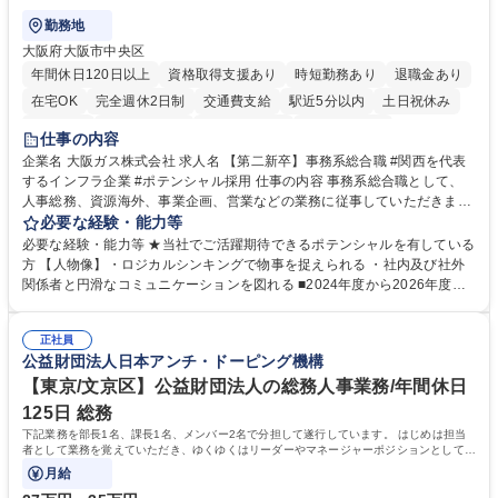
勤務地
大阪府大阪市中央区
年間休日120日以上
資格取得支援あり
時短勤務あり
退職金あり
在宅OK
完全週休2日制
交通費支給
駅近5分以内
土日祝休み
服装自由
第二新卒歓迎
寮・社宅あり
食事補助あり
仕事の内容
企業名 大阪ガス株式会社 求人名 【第二新卒】事務系総合職 #関西を代表
するインフラ企業 #ポテンシャル採用 仕事の内容 事務系総合職として、
人事総務、資源海外、事業企画、営業などの業務に従事していただきま
す。 【業務内容の一例】■所属事業部の勤労業務 ■海外に関係する各種業
必要な経験・能力等
務 ■営業部門の企画スタッフ、ルート営業 【キャリアパス】入社後の配属
必要な経験・能力等 ★当社でご活躍期待できるポテンシャルを有している
ポジションで一定期間ご活躍頂いた後、本人の適性及び将来のキャリアを
方 【人物像】・ロジカルシンキングで物事を捉えられる ・社内及び社外
鑑みてジョブローテーションを行います。 【育成】OJTでの現場育成や研
関係者と円滑なコミュニケーションを図れる ■2024年度から2026年度ま
修カリキュラムを通じて、Daigasグループの業務で必要となる知識につい
での3ヵ年を対象とする「Daigasグループ中期経営計画2026」を策定しま
て学んでいただきます。 募集職種 【第二新卒】事務系総合職 #関西を代
した。https://www.osakagas.co.jp/company/press/pr2024/1777576_564
表するインフラ企業 #ポテンシャル採用
正社員
72.html ■エネルギーセキュリティの不安定化や気候変動による自然災害の
公益財団法人日本アンチ・ドーピング機構
甚大化など、これまで以上に社会課題解決の重要性が高まっています。
「未来の日常」の創造に向けて持続可能な社会の実現に貢献してまいりま
【東京/文京区】公益財団法人の総務人事業務/年間休日
す。 学歴・資格 学歴：大学院 大学 語学力： 資格：
125日 総務
下記業務を部長1名、課長1名、メンバー2名で分担して遂行しています。 はじめは担当
者として業務を覚えていただき、ゆくゆくはリーダーやマネージャーポジションとして活
躍いただくことを期待しています。
月給