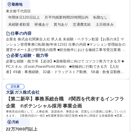
勤務地
東京都千代田区
年間休日120日以上
月平均残業時間20時間以内
転勤なし
未経験者歓迎
研修あり
賞与あり
交通費支給
土日祝休み
仕事の内容
企業名 株式会社関東合人社 求人名 未経験・ベテラン歓迎【お茶の水】マ
ンション管理事務◎転勤無/年休123日 仕事の内容 ■マンション管理組合の
運営サポート及び管理員の指導 ■担当物件における修繕工事等受注業務 ■
事務所内での事務業務等 ★異業界からの転職者が多数活躍しています
必要な経験・能力等
【年収補足】532万円 ＋別途インセンティヴで平均約100万円/年（昨年度
必要な経験・能力等 【必須】■資格取得に向けてコツコツ努力できる方 ■
実績） ＋管理業務主任者資格手当50,000円/月 ★親会社である株式会社合
PCスキル（Excel,PowerPoint,Word） ■積極的に行動できる方 【入社
人社計画研究所社のグループ会社として、質の高いサービスと適性価格を
者】49歳：事務経験、32歳：ドラッグストア勤務、 58歳：飲食店勤務
武器に約20年受託戸数増加中です。https://www.gojin.co.jp/abt/abt_3.html
等：中途採用の9割が未経験者！ 【資格取得支援】■メンター制度■社内模
募集職種 未経験・ベテラン歓迎【お茶の水】マンション管理事務◎転勤
試や研修制度など充実！ ＊未資格者の8割以上が入社2年以内に資格を取
無/年休123日
正社員
得出来ております！ 【魅力】■フレックス制度、未経験からでも下限年収
大阪ガス株式会社
を一律支給！ ■管理業務主任者資格取得後には50,000円/月の手当あり！
学歴・資格 学歴：大学院 大学 高専 短大 専修学校 高校 語学力： 資格：第
【第二新卒】事務系総合職 #関西を代表するインフラ
一種運転免許普通自動車
企業 #ポテンシャル採用 事業企画
事務系総合職として、人事総務、資源海外、事業企画、営業などの業務に従事していただ
きます。 【業務内容の一例】■所属事業部の勤労業務 ■海外に関係する各種業務 ■営業部
門の企画スタッフ、ルート営業
月給
22万7000円以上