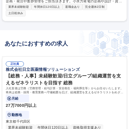
企画・発注や進捗管理をご担当頂きます。小水力発電の企画や設計・資金
調達・運営管理まで一貫して担う部門にて経営企画の知見を活かし、持続
業界未経験歓迎
年間休日120日以上
退職金あり
完全週休2日制
可能な新規事業の実現に貢献頂ける方を募集！ 【業務詳細】■水力発電所
土日祝休み
の企画・設計・資金調達・運営管理に関わる業務 ■発電所建設に向けた適
地調査、設計 【正社員登用について】契約社員でのスタートとなります
が、正社員登用実績多数。長期にご活躍いただける環境をご用意しており
ます。 募集職種 【事業企画/東京】小水力発電事業／正社員登用有 ◎前期
正社員登用率100%
あなたにおすすめの求人
正社員
株式会社日立医薬情報ソリューションズ
【総務・人事】未経験歓迎/日立グループ/組織運営を支
えるゼネラリストを目指す 総務
入社直後は労務（労務管理・給与計算・安全衛生・福利厚生等）からお任せいたします。
将来は総務・採用・教育業務へ守備範囲を広げ、組織運営を支えるゼネラリストをめざせ
ます。
月給
27万7000円以上
勤務地
東京都千代田区
業界未経験歓迎
年間休日120日以上
資格取得支援あり