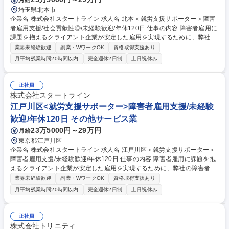
者雇用支援/未経験歓迎/年休120日
埼玉県北本市
企業名 株式会社スタートライン 求人名 北本＜就労支援サポーター＞障害
者雇用支援/社会貢献性◎/未経験歓迎/年休120日 仕事の内容 障害者雇用に
課題を抱えるクライアント企業が安定した雇用を実現するために、弊社の
屋内農園型障害者雇用支援サービスIBUKIでの就労/運営サポート業務をお
業界未経験歓迎
副業・WワークOK
資格取得支援あり
任せします。具体手的にはIBUKIを利用するクライアント 企業の「管理者
月平均残業時間20時間以内
完全週休2日制
土日祝休み
（IBUKIに常駐する障害者マネジメント担当者）」へ向けた障害者マネジ
メントのサポートと、「管理者と伴走しながらの障害者サポート」行って
いただきます。また、必要に応じて本社人事担当者とのIBUKI運営に関す
正社員
る報告・連絡・相談や障害者雇用に関するアドバイスなども行います。
株式会社スタートライン
例：管理者面談、管理者と障害者の面談への同席サポート、人事担当者に
江戸川区<就労支援サポーター>障害者雇用支援/未経験
向けた成果物活用方法の相談等 募集職種 北本＜就労支援サポーター＞障
歓迎/年休120日 その他サービス業
害者雇用支援/社会貢献性◎/未経験歓迎/年休120日
23万5000円～29万円
月給
東京都江戸川区
企業名 株式会社スタートライン 求人名 江戸川区＜就労支援サポーター＞
障害者雇用支援/未経験歓迎/年休120日 仕事の内容 障害者雇用に課題を抱
えるクライアント企業が安定した雇用を実現するために、弊社の障害者雇
用支援の複合型サービスDiverse Villageの就労/運営サポート業務をお任
業界未経験歓迎
副業・WワークOK
資格取得支援あり
せします。具体的にはサービスを利用するクライ アント企業の「管理者
月平均残業時間20時間以内
完全週休2日制
土日祝休み
（Diverse Villageに常駐する障害者マネジメント担当者）」へ向けた障害
者マネジメントのサポートと、「管理者と伴走しながらの障害者サポー
ト」行っていただきます。また、必要に応じて本社人事担当者との運営に
正社員
関する報告・連絡・相談や障害者雇用に関するアドバイスなども行いま
株式会社トリニティ