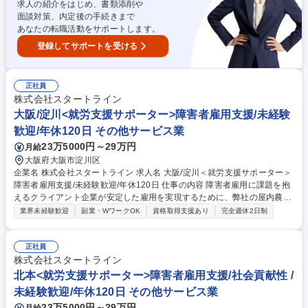
求人の紹介をはじめ、書類添削や
面談対策、内定後の手続きまで
あなたの転職活動をサポートします。
登録してサポートを受ける
正社員
株式会社スタートライン
大阪/淀川<就労支援サポーター>障害者雇用支援/未経験
歓迎/年休120日 その他サービス業
23万5000円～29万円
月給
大阪府大阪市淀川区
企業名 株式会社スタートライン 求人名 大阪/淀川＜就労支援サポーター＞
障害者雇用支援/未経験歓迎/年休120日 仕事の内容 障害者雇用に課題を抱
えるクライアント企業が安定した雇用を実現するために、弊社の屋内農園
型障害者雇用支援サービスINCLUでの就労/運営サポート業務をお任せし
業界未経験歓迎
副業・WワークOK
資格取得支援あり
完全週休2日制
ます。具体手的にはINCLUを利用するクライアント 企業の「管理者（INC
LUに常駐する障害者マネジメント担当者）」へ向けた障害者マネジメン
トのサポートと、「管理者と伴走しながらの障害者サポート」行っていた
正社員
だきます。また、必要に応じて本社人事担当者とのINCLU運営に関する報
株式会社スタートライン
告・連絡・相談や障害者雇用に関するアドバイスなども行います。例：管
北本<就労支援サポーター>障害者雇用支援/社会貢献性 /
理者面談、管理者と障害者の面談への同席サポート、人事担当者に向けた
未経験歓迎/年休120日 その他サービス業
成果物活用方法の相談等 募集職種 大阪/淀川＜就労支援サポーター＞障害
23万5000円～29万円
月給