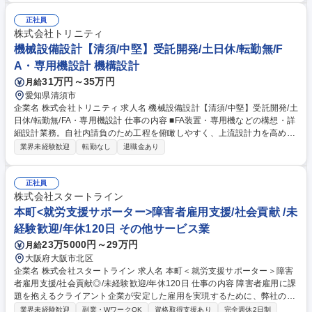
ジメントのサポートと、「管理者と伴走しながらの障害者サポート」行っ
ていただきます。また、必要に応じて本社人事担当者とのIBUKI運営に関
正社員
する報告・連絡・相談や障害者雇用に関するアドバイスなども行います。
株式会社トリニティ
例：管理者面談、管理者と障害者の面談への同席サポート、人事担当者に
機械設備設計【清須/中堅】受託開発/土日休/転勤無/F
向けた成果物活用方法の相談等 募集職種 海老名3＜就労支援サポーター＞
A・専用機設計 機構設計
障害者雇用支援/社会貢献性/未経験歓迎/年休120日
31万円～35万円
月給
愛知県清須市
企業名 株式会社トリニティ 求人名 機械設備設計【清須/中堅】受託開発/土
日休/転勤無/FA・専用機設計 仕事の内容 ■FA装置・専用機などの構想・詳
細設計業務。自社内請負のため工程を俯瞰しやすく、上流設計力を高めら
れる環境です。 【具体例】■FA装置、検査装置、生産設備、治具などの構
業界未経験歓迎
転勤なし
退職金あり
想・詳細設計 ■顧客要望を仕様に落とし込み、3D CADでモデリング・図
面作成 ■干渉チェック・部品選定・製作部門との連携あり ■後輩設計者の
レビュー・技術支援などにも関与 ★請負開発のため納期・品質管理も設計
正社員
チーム主体で進行。上流工程で設計力を発揮したい方に最適なポジション
株式会社スタートライン
です★ 募集職種 機械設備設計【清須/中堅】受託開発/土日休/転勤無/FA・
本町<就労支援サポーター>障害者雇用支援/社会貢献 /未
専用機設計
経験歓迎/年休120日 その他サービス業
23万5000円～29万円
月給
大阪府大阪市北区
企業名 株式会社スタートライン 求人名 本町＜就労支援サポーター＞障害
者雇用支援/社会貢献◎/未経験歓迎/年休120日 仕事の内容 障害者雇用に課
題を抱えるクライアント企業が安定した雇用を実現するために、弊社の屋
内農園型障害者雇用支援サービスINCLUでの就労/運営サポート業務をお
業界未経験歓迎
副業・WワークOK
資格取得支援あり
完全週休2日制