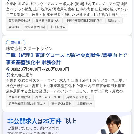
企業名 株式会社アソウ・アルファ 求人名 [長崎]社内ITエンジニアの育成担
当/ベテラン歓迎/土日祝休み/再雇用制度有 仕事の内容 自社内の新人エンジ
ニアを対象に、教育・育成全般を担当いただきます。IT領域の担当とし
て、様々な研修の企画、立案、実施、運用などをお任せいたします。長年
業界未経験歓迎
資格取得支援あり
月平均残業時間20時間以内
転勤なし
の経験を活かし次世代の育成に貢献できる環境です。 ■新卒・経験者向け
在宅OK
完全週休2日制
土日祝休み
研修：内定者・入社時研修、技術・セキュリティ研修、安全教育 ■定期研
修：実装研修(C/Java/C#等)、クラウド研修(AWS等)、資格取得支援 ■そ
の他：付随する事務業務全般、面談・カウンセリング等 長年の開発経験で
正社員
培った知識とスキルを次世代に託す、非常にやりがいのあるポジションで
株式会社スタートライン
す。 【業務内容の変更範囲】当社業務全般 募集職種 [長崎]社内ITエンジニ
三鷹【経理】東証グロース上場/社会貢献性 /需要向上で
アの育成担当/ベテラン歓迎/土日祝休み/再雇用制度有
事業基盤強化中 財務会計
23万5000円～26万8000円
月給
東京都三鷹市
企業名 株式会社スタートライン 求人名 三鷹【経理】東証グロース上場／
社会貢献性◎／需要向上で事業基盤強化中 仕事の内容 障害者雇用支援事
業を展開する当社で経理チームのメンバーとして、まずは日次・月次の業
務からお任せします。ゆくゆくは決算（四半期・年次）もお任せいたしま
業界未経験歓迎
副業・WワークOK
資格取得支援あり
す。【お任せする業務事例】■売上データの入力・入金 チェック■月次締
月平均残業時間20時間以内
完全週休2日制
土日祝休み
め業務■経費関連業務（書類作成、精算処理など）■請求書、領収証の発行
および管理■仕訳入力、各種データ整理■営業部や関連部署との連携による
売上データ・契約内容の確認【将来的にお任せする仕事事例】■各種資料
※
非公開求人
25
万件
は
以上
作成（売上集計、レポート作成など）■四半期、年度決算業務（決算整理
ご登録いただくと、約
25
万件の
仕訳、決算短信・有価証券報告書の作成等）■業務フローや管理方法の見
非公開求人からご希望に沿った