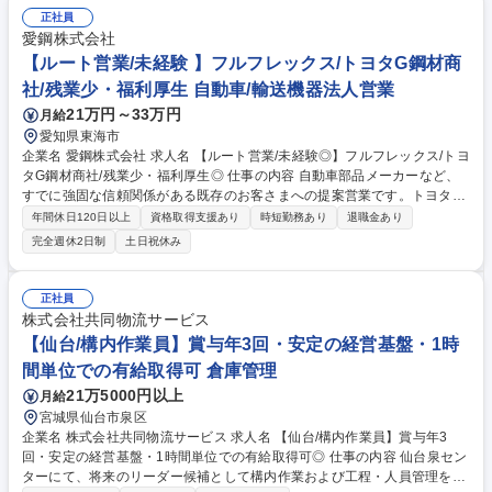
ただきます。また、必要に応じて本社人事担当者とのIBUKI運営に関する
正社員
報告・連絡・相談や障害者雇用に関するアドバイスなども行います。例：
愛鋼株式会社
管理者面談、管理者と障害者の面談への同席サポート、人事担当者に向け
【ルート営業/未経験 】フルフレックス/トヨタG鋼材商
た成果物活用方法の相談等 募集職種 枚方＜就労支援サポーター＞障害者
社/残業少・福利厚生 自動車/輸送機器法人営業
雇用支援/社会貢献◎/未経験歓迎/年休120日
21万円～33万円
月給
愛知県東海市
企業名 愛鋼株式会社 求人名 【ルート営業/未経験◎】フルフレックス/トヨ
タG鋼材商社/残業少・福利厚生◎ 仕事の内容 自動車部品メーカーなど、
すでに強固な信頼関係がある既存のお客さまへの提案営業です。トヨタグ
ループの基盤を活かし、ステンレス構造物や輸送機器分野を支えるやりが
年間休日120日以上
資格取得支援あり
時短勤務あり
退職金あり
いのある仕事です。 【具体的な業務内容】 ・顧客（主にトヨタ系部品メ
完全週休2日制
土日祝休み
ーカー等）への定期訪問 ・ニーズのヒアリング、提案、プレゼン ・見積
書・提案書の作成、価格交渉、契約締結 ・納品確認・フォローアップ ・
愛知製鋼や協力会社との連携調整など 募集職種 【ルート営業/未経験◎】
正社員
フルフレックス/トヨタG鋼材商社/残業少・福利厚生◎
株式会社共同物流サービス
【仙台/構内作業員】賞与年3回・安定の経営基盤・1時
間単位での有給取得可 倉庫管理
21万5000円以上
月給
宮城県仙台市泉区
企業名 株式会社共同物流サービス 求人名 【仙台/構内作業員】賞与年3
回・安定の経営基盤・1時間単位での有給取得可◎ 仕事の内容 仙台泉セン
ターにて、将来のリーダー候補として構内作業および工程・人員管理をお