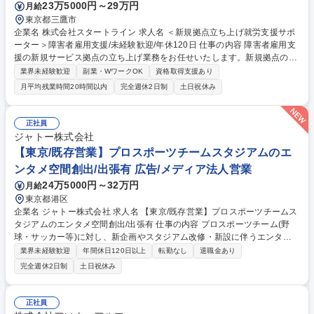
23万5000円～29万円
月給
東京都三鷹市
企業名 株式会社スタートライン 求人名 ＜新規拠点立ち上げ就労支援サポ
ーター＞障害者雇用支援/未経験歓迎/年休120日 仕事の内容 障害者雇用支
援の新規サービス拠点の立ち上げ業務をお任せいたします。新規拠点の開
店促進チームの一員として新規事業所の立ち上げから安定稼働までをご担
業界未経験歓迎
副業・WワークOK
資格取得支援あり
当いただきます。日本各地に展開をすることで、障害者の働 く選択肢をよ
月平均残業時間20時間以内
完全週休2日制
土日祝休み
り多く創出し、障害者雇用を促進していく重要なポジション となります。
※新規拠点開設までは本社もしくは首都圏内の拠点で就業いただきます。
開設後は転勤となりますが、オープニングスタッフとして新規開設拠点で
正社員
ご活躍いただきます。※新規出店先は全国の主要都市を想定しておりま
ジャトー株式会社
す。 募集職種 ＜新規拠点立ち上げ就労支援サポーター＞障害者雇用支援/
【東京/既存営業】プロスポーツチームスタジアムのエ
未経験歓迎/年休120日
ンタメ空間創出/出張有 広告/メディア法人営業
24万5000円～32万円
月給
東京都港区
企業名 ジャトー株式会社 求人名 【東京/既存営業】プロスポーツチームス
タジアムのエンタメ空間創出/出張有 仕事の内容 プロスポーツチーム(野
球・サッカー等)に対し、新企画やスタジアム改修・新設に伴うエンタメ
空間創出の企画営業をお任せします。大型ビジョンやサイネージ、広報施
業界未経験歓迎
年間休日120日以上
転勤なし
退職金あり
策等、ファンを熱狂させる提案を行う仕事です。 既存顧客中心のチーム営
完全週休2日制
土日祝休み
業です。 ■顧客折衝、ニーズのヒアリング■提案書の作成、プレゼンテー
ション ■観客を盛り上げる企画立案、事例の調査等 ★魅力：有名スタジア
ムの実績多数。企画～施工まで自社で一貫対応できるため提案の幅が広い
正社員
です(設計･保守などの技術部門は別担当)。出張は週の半分程あり、エンタ