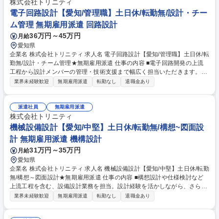
株式会社トリニティ
電子回路設計【愛知/管理職】土日休/転勤無/設計・チー
ム管理 無期雇用派遣 回路設計
36万円～45万円
月給
愛知県
企業名 株式会社トリニティ 求人名 電子回路設計【愛知/管理職】土日休/転
勤無/設計・チーム管理★無期雇用派遣 仕事の内容 ■電子回路開発の上流
工程から設計メンバーの管理・技術支援まで幅広く担当いただきます。大
手・中堅メーカーでの就業です。 【具体例】■構想設計・仕様策定・高周
業界未経験歓迎
無期雇用派遣
転勤なし
退職金あり
波/低周波設計・FPGA/LSI設計など技術面のリード ■プロジェクト管理
（進捗・品質・コスト） ■設計メンバーの教育・評価・レビュー指導 ■顧
客との技術折衝、上流フェーズでの要求分析なども担当 ★設計スキルに加
派遣社員
無期雇用派遣
え、チームマネジメント経験を活かし、上流から現場をリードしたい方に
株式会社トリニティ
最適なポジションです★ 募集職種 電子回路設計【愛知/管理職】土日休/転
機械設備設計【愛知/中堅】土日休/転勤無/構想~図面設
勤無/設計・チーム管理★無期雇用派遣
計 無期雇用派遣 機構設計
31万円～35万円
月給
愛知県
企業名 株式会社トリニティ 求人名 機械設備設計【愛知/中堅】土日休/転勤
無/構想～図面設計★無期雇用派遣 仕事の内容 ■構想設計や仕様検討など
上流工程を含む、設備設計業務を担当。設計経験を活かしながら、さらに
スキルアップしたい方を歓迎します。 【具体例】 ■CADを使用した製造設
業界未経験歓迎
無期雇用派遣
転勤なし
退職金あり
備の構想・詳細設計（組立図・部品図） ■顧客や製造現場と連携しながら
仕様検討や技術調整を担当 ■OJTによる技術者への設計サポートも一部あ