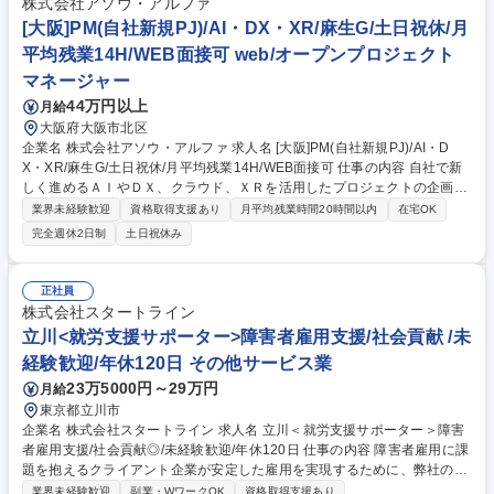
株式会社アソウ・アルファ
メ好きでアクティブに活躍したい方に最適な環境です。 募集職種 【東京/
[大阪]PM(自社新規PJ)/AI・DX・XR/麻生G/土日祝休/月
既存営業】プロスポーツチームスタジアムのエンタメ空間創出/出張有
平均残業14H/WEB面接可 web/オープンプロジェクト
マネージャー
44万円以上
月給
大阪府大阪市北区
企業名 株式会社アソウ・アルファ 求人名 [大阪]PM(自社新規PJ)/AI・D
X・XR/麻生G/土日祝休/月平均残業14H/WEB面接可 仕事の内容 自社で新
しく進めるＡＩやＤＸ、クラウド、ＸＲを活用したプロジェクトの企画か
ら、設計、開発、運用までのプロジェクトマネジメント業務をお任せしま
業界未経験歓迎
資格取得支援あり
月平均残業時間20時間以内
在宅OK
す。将来的な業務変更範囲は「当社業務全般」となります。 ■市場調査、
完全週休2日制
土日祝休み
分析、プロジェクトの企画立案 ■顧客ヒアリング、要件定義、設計（営業
担当への同行含む） ■プロジェクト開始後の顧客折衝、進捗管理および報
告業務 ■開発対応（基本設計からシステムテストまでの工程管理） ■プロ
正社員
ジェクトメンバーのマネジメントおよび育成 ※最先端技術を用いた新規プ
株式会社スタートライン
ロジェクトの推進において、中心的な役割を担っていただきます。 募集職
立川<就労支援サポーター>障害者雇用支援/社会貢献 /未
種 [大阪]PM(自社新規PJ)/AI・DX・XR/麻生G/土日祝休/月平均残業14H/W
経験歓迎/年休120日 その他サービス業
EB面接可
23万5000円～29万円
月給
東京都立川市
企業名 株式会社スタートライン 求人名 立川＜就労支援サポーター＞障害
者雇用支援/社会貢献◎/未経験歓迎/年休120日 仕事の内容 障害者雇用に課
題を抱えるクライアント企業が安定した雇用を実現するために、弊社の屋
内農園型障害者雇用支援サービスBYSNでの就労/運営サポート業務をお任
業界未経験歓迎
副業・WワークOK
資格取得支援あり