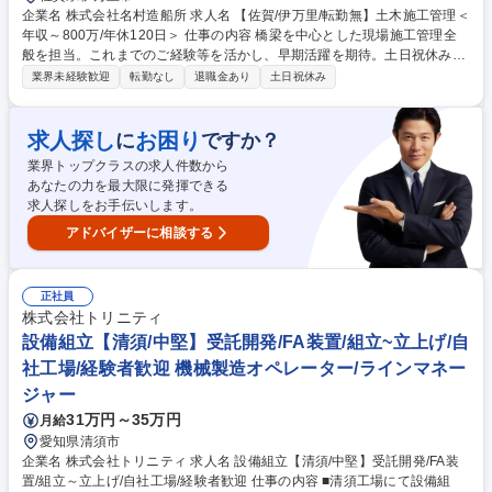
企業名 株式会社名村造船所 求人名 【佐賀/伊万里/転勤無】土木施工管理＜
年収～800万/年休120日＞ 仕事の内容 橋梁を中心とした現場施工管理全
般を担当。これまでのご経験等を活かし、早期活躍を期待。土日祝休み。
平均残業35時間/月。受注現場予算は数億円単位。監督2～3名のチームで
業界未経験歓迎
転勤なし
退職金あり
土日祝休み
業務。寮・社宅有。 【具体的業務】■橋梁中心の現場施工管理全般を担
当。伊万里事業所で製作した橋げた等を現地へ運搬し、高速道路や道路橋
などの施工を担当。60M以上の橋梁施工実績も有。/■現地施工期間は半年
求人探し
お困り
に
ですか？
~1年程度ですが、大型橋梁の場合は2年近くになることもあります。 【施
業界トップクラスの求人件数から
主】官公庁やスーパーゼネコン。【現場エリア】九州～関東。【現場での
あなたの力を最大限に発揮できる
住居】会社が住まいを用意。 募集職種 【佐賀/伊万里/転勤無】土木施工管
求人探しをお手伝いします。
理＜年収～800万/年休120日＞
アドバイザーに相談する
正社員
株式会社トリニティ
設備組立【清須/中堅】受託開発/FA装置/組立~立上げ/自
社工場/経験者歓迎 機械製造オペレーター/ラインマネー
ジャー
31万円～35万円
月給
愛知県清須市
企業名 株式会社トリニティ 求人名 設備組立【清須/中堅】受託開発/FA装
置/組立～立上げ/自社工場/経験者歓迎 仕事の内容 ■清須工場にて設備組