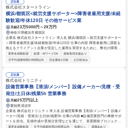
ケジュールの確認およびアフターフォロー ■愛知製鋼および協力会社との
正社員
調整・連携 募集職種 【ルート営業】経験者歓迎/フレックスOK/リモート
株式会社スタートライン
相談可/トヨタG鋼材商社
横浜/都筑区<就労支援サポーター>障害者雇用支援/未経
験歓迎/年休120日 その他サービス業
23万5000円～29万円
月給
神奈川県横浜市都筑区
企業名 株式会社スタートライン 求人名 横浜/都筑区＜就労支援サポーター
＞障害者雇用支援/未経験歓迎/年休120日 仕事の内容 障害者雇用に課題を
抱えるクライアント企業が安定した雇用を実現するために、弊社の障害者
雇用支援の複合型サービスDiverse Villageの就労/運営サポート業務をお
業界未経験歓迎
副業・WワークOK
資格取得支援あり
任せします。具体的にはサービスを利用するクライ アント企業の「管理者
月平均残業時間20時間以内
完全週休2日制
土日祝休み
（Diverse Villageに常駐する障害者マネジメント担当者）」へ向けた障害
者マネジメントのサポートと、「管理者と伴走しながらの障害者サポー
ト」行っていただきます。また、必要に応じて本社人事担当者との運営に
正社員
関する報告・連絡・相談や障害者雇用に関するアドバイスなども行いま
株式会社トリニティ
す。例：管理者面談、管理者と障害者の面談への同席サポート、人事担当
設備営業事務【清須/メンバー】設備メーカー/見積・受
者に向けた成果物活用方法の相談等 募集職種 横浜/都筑区＜就労支援サポ
発注/土日休/残業5h 営業事務
ーター＞障害者雇用支援/未経験歓迎/年休120日
25万円以上
月給
愛知県清須市
企業名 株式会社トリニティ 求人名 設備営業事務【清須/メンバー】設備メ
ーカー/見積・受発注/土日休/残業5h 仕事の内容 ■設備営業部門の事務サポ
ートを担当。見積作成や受発注管理などを通じて、装置開発プロジェクト
を支えます。 ■見積書・請求書・注文書などの書類作成 ■受発注管理、納
業界未経験歓迎
月平均残業時間20時間以内
転勤なし
退職金あり