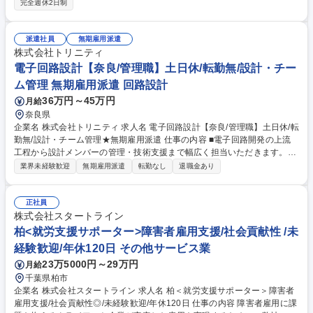
完全週休2日制
器の改善提案（刃こぼれ・振動など） ・不良品・トラブルの原因調査と再
発防止 ・部品交換や効率改善などの実施 ※建物の改変を伴う業務は含ま
ない 募集職種 【生産技術/設備メンテ】経験者歓迎◎日勤のみ・残業少/ト
派遣社員
無期雇用派遣
ヨタG安定企業
株式会社トリニティ
電子回路設計【奈良/管理職】土日休/転勤無/設計・チー
ム管理 無期雇用派遣 回路設計
36万円～45万円
月給
奈良県
企業名 株式会社トリニティ 求人名 電子回路設計【奈良/管理職】土日休/転
勤無/設計・チーム管理★無期雇用派遣 仕事の内容 ■電子回路開発の上流
工程から設計メンバーの管理・技術支援まで幅広く担当いただきます。大
手・中堅メーカーでの就業です。 【具体例】■構想設計・仕様策定・高周
業界未経験歓迎
無期雇用派遣
転勤なし
退職金あり
波/低周波設計・FPGA/LSI設計など技術面のリード ■プロジェクト管理
（進捗・品質・コスト） ■設計メンバーの教育・評価・レビュー指導 ■顧
客との技術折衝、上流フェーズでの要求分析なども担当 ★設計スキルに加
正社員
え、チームマネジメント経験を活かし、上流から現場をリードしたい方に
株式会社スタートライン
最適なポジションです★ 募集職種 電子回路設計【奈良/管理職】土日休/転
柏<就労支援サポーター>障害者雇用支援/社会貢献性 /未
勤無/設計・チーム管理★無期雇用派遣
経験歓迎/年休120日 その他サービス業
23万5000円～29万円
月給
千葉県柏市
企業名 株式会社スタートライン 求人名 柏＜就労支援サポーター＞障害者
雇用支援/社会貢献性◎/未経験歓迎/年休120日 仕事の内容 障害者雇用に課