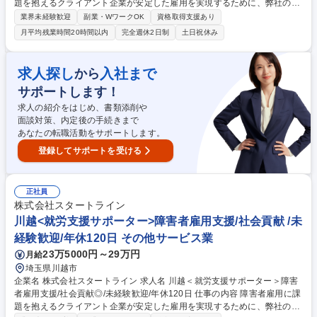
題を抱えるクライアント企業が安定した雇用を実現するために、弊社の屋
内農園型障害者雇用支援サービスIBUKIでの就労/運営サポート業務をお任
業界未経験歓迎
副業・WワークOK
資格取得支援あり
せします。具体手的にはIBUKIを利用するクライアント 企業の「管理者（I
月平均残業時間20時間以内
完全週休2日制
土日祝休み
BUKIに常駐する障害者マネジメント担当者）」へ向けた障害者マネジメ
ントのサポートと、「管理者と伴走しながらの障害者サポート」行ってい
ただきます。また、必要に応じて本社人事担当者とのIBUKI運営に関する
求人探し
入社まで
から
報告・連絡・相談や障害者雇用に関するアドバイスなども行います。例：
サポートします！
管理者面談、管理者と障害者の面談への同席サポート、人事担当者に向け
た成果物活用方法の相談等 募集職種 柏＜就労支援サポーター＞障害者雇
求人の紹介をはじめ、書類添削や
用支援/社会貢献性◎/未経験歓迎/年休120日
面談対策、内定後の手続きまで
あなたの転職活動をサポートします。
登録してサポートを受ける
正社員
株式会社スタートライン
川越<就労支援サポーター>障害者雇用支援/社会貢献 /未
経験歓迎/年休120日 その他サービス業
23万5000円～29万円
月給
埼玉県川越市
企業名 株式会社スタートライン 求人名 川越＜就労支援サポーター＞障害
者雇用支援/社会貢献◎/未経験歓迎/年休120日 仕事の内容 障害者雇用に課
題を抱えるクライアント企業が安定した雇用を実現するために、弊社の屋