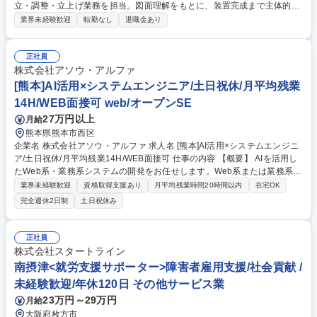
立・調整・立上げ業務を担当。図面理解をもとに、装置完成まで主体的に
対応いただきます。 【具体例】 ■FA装置・専用機の組立、芯出し、精度調
業界未経験歓迎
転勤なし
退職金あり
整、動作確認 ■図面をもとにした組立工程の管理・改善 ■試運転・不具合
対応、設計部門との調整 ■若手メンバーへの作業指導・教育 ★組立経験を
活かし、設備完成まで一貫して関われる環境。現場の中核として活躍した
正社員
い方歓迎★ 募集職種 設備組立【清須/中堅】受託開発/FA装置/組立～立上
株式会社アソウ・アルファ
げ/自社工場/経験者歓迎
[熊本]AI活用×システムエンジニア/土日祝休/月平均残業
14H/WEB面接可 web/オープンSE
27万円以上
月給
熊本県熊本市西区
企業名 株式会社アソウ・アルファ 求人名 [熊本]AI活用×システムエンジニ
ア/土日祝休/月平均残業14H/WEB面接可 仕事の内容 【概要】 AIを活用し
たWeb系・業務系システムの開発をお任せします。Web系または業務系の
開発経験を活かして、最先端の技術に挑戦できます。 【案件例】 ・ロボ
業界未経験歓迎
資格取得支援あり
月平均残業時間20時間以内
在宅OK
ットの見守りシステム（Java） ・製造業向け採算管理システム（Java、
完全週休2日制
土日祝休み
React） ・自社内向け採用管理システム 等 ※自社拠点での勤務想定、ス
キルによってはお客様先案件も検討 ※業務内容の将来的な変更範囲：当社
業務全般 募集職種 [熊本]AI活用×システムエンジニア/土日祝休/月平均残業
正社員
14H/WEB面接可
株式会社スタートライン
南摂津<就労支援サポーター>障害者雇用支援/社会貢献 /
未経験歓迎/年休120日 その他サービス業
23万円～29万円
月給
大阪府枚方市