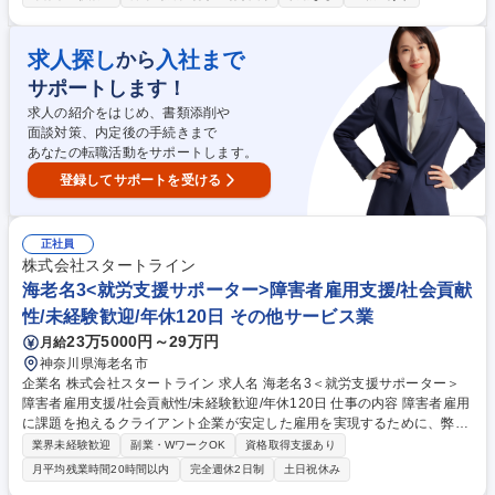
期確認、進捗管理 ■営業・設計・購買部門との調整業務 ■顧客からの問い
合わせ対応（電話・メール） ■来客対応 ★モノづくりの流れに関われる事
務職！社内連携が多く、やりがいを感じやすいポジションです★ 募集職種
求人探し
入社まで
から
設備営業事務【清須/メンバー】設備メーカー/見積・受発注/土日休/残業5h
サポートします！
求人の紹介をはじめ、書類添削や
面談対策、内定後の手続きまで
あなたの転職活動をサポートします。
登録してサポートを受ける
正社員
株式会社スタートライン
海老名3<就労支援サポーター>障害者雇用支援/社会貢献
性/未経験歓迎/年休120日 その他サービス業
23万5000円～29万円
月給
神奈川県海老名市
企業名 株式会社スタートライン 求人名 海老名3＜就労支援サポーター＞
障害者雇用支援/社会貢献性/未経験歓迎/年休120日 仕事の内容 障害者雇用
に課題を抱えるクライアント企業が安定した雇用を実現するために、弊社
の屋内農園型障害者雇用支援サービスIBUKIでの就労/運営サポート業務を
業界未経験歓迎
副業・WワークOK
資格取得支援あり
お任せします。具体手的にはIBUKIを利用するクライアント 企業の「管理
月平均残業時間20時間以内
完全週休2日制
土日祝休み
者（IBUKIに常駐する障害者マネジメント担当者）」へ向けた障害者マネ