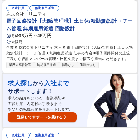
（進捗・品質・コスト） ■設計メンバーの教育・評価・レビュー指導 ■顧
客との技術折衝、上流フェーズでの要求分析なども担当 ★設計スキルに加
派遣社員
無期雇用派遣
え、チームマネジメント経験を活かし、上流から現場をリードしたい方に
株式会社トリニティ
最適なポジションです★ 募集職種 電子回路設計【兵庫/管理職】土日休/転
電子回路設計【大阪/管理職】土日休/転勤無/設計・チー
勤無/設計・チーム管理★無期雇用派遣
ム管理 無期雇用派遣 回路設計
36万円～45万円
月給
大阪府
企業名 株式会社トリニティ 求人名 電子回路設計【大阪/管理職】土日休/転
勤無/設計・チーム管理★無期雇用派遣 仕事の内容 ■電子回路開発の上流
工程から設計メンバーの管理・技術支援まで幅広く担当いただきます。大
手・中堅メーカーでの就業です。 【具体例】■構想設計・仕様策定・高周
業界未経験歓迎
無期雇用派遣
転勤なし
退職金あり
波/低周波設計・FPGA/LSI設計など技術面のリード ■プロジェクト管理
（進捗・品質・コスト） ■設計メンバーの教育・評価・レビュー指導 ■顧
客との技術折衝、上流フェーズでの要求分析なども担当 ★設計スキルに加
求人探し
入社まで
から
え、チームマネジメント経験を活かし、上流から現場をリードしたい方に
サポートします！
最適なポジションです★ 募集職種 電子回路設計【大阪/管理職】土日休/転
勤無/設計・チーム管理★無期雇用派遣
求人の紹介をはじめ、書類添削や
面談対策、内定後の手続きまで
あなたの転職活動をサポートします。
登録してサポートを受ける
派遣社員
無期雇用派遣