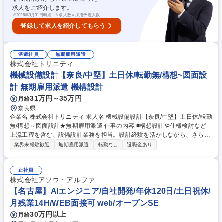
直し・改善提案など 募集職種 三鷹【経理】東証グロース上場／社会貢献
求人をご紹介します。
性◎／需要向上で事業基盤強化中
※
2026年3月31日時点 ※求人数＝採用予定人数
登録して求人を紹介してもらう
派遣社員
無期雇用派遣
株式会社トリニティ
機械設備設計【奈良/中堅】土日休/転勤無/構想~図面設
計 無期雇用派遣 機構設計
31万円～35万円
月給
奈良県
企業名 株式会社トリニティ 求人名 機械設備設計【奈良/中堅】土日休/転勤
無/構想～図面設計★無期雇用派遣 仕事の内容 ■構想設計や仕様検討など
上流工程を含む、設備設計業務を担当。設計経験を活かしながら、さらに
スキルアップしたい方を歓迎します。 【具体例】 ■CADを使用した製造設
業界未経験歓迎
無期雇用派遣
転勤なし
退職金あり
備の構想・詳細設計（組立図・部品図） ■顧客や製造現場と連携しながら
仕様検討や技術調整を担当 ■OJTによる技術者への設計サポートも一部あ
り ★装置・設備設計経験を活かし、より上流工程や顧客折衝に挑戦したい
正社員
方に最適。無期雇用派遣で安定性もあり、長期キャリア形成が可能です★
株式会社アソウ・アルファ
募集職種 機械設備設計【奈良/中堅】土日休/転勤無/構想～図面設計★無期
【名古屋】AIエンジニア/自社開発/年休120日/土日祝休/
雇用派遣
月残業14H/WEB面接可 web/オープンSE
30万円以上
月給