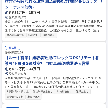
検討から関われる環境 組込/制御設計/開発(PLC/ラダー/
シーケンス制御)
31万円～35万円
月給
愛知県清須市
企業名 株式会社トリニティ 求人名 電気制御設計【清須/中堅】受託開発/F
A・専用機/仕様検討から関われる環境 仕事の内容 ■FA装置や専用機、生産
設備における電気制御設計業務。仕様検討から設計・立上げまで、請負チ
ームの中核として担当します。 【具体例】■FA装置・検査装置・自動機な
業界未経験歓迎
転勤なし
退職金あり
どの電気制御設計（構想～詳細） ■制御盤設計、PLCラダー設計、I/O割
付、配線図作成 ■機械設計担当と連携した制御仕様の検討・調整 ■社内で
のデバッグ、試運転、立上げ対応 ★請負案件のため設計品質・スケジュー
正社員
ルを自らコントロール可能。制御設計の上流工程に携わりたい方に最適で
愛鋼株式会社
す★ 募集職種 電気制御設計【清須/中堅】受託開発/FA・専用機/仕様検討
【ルート営業】経験者歓迎/フレックスOK/リモート相
から関われる環境
談可/トヨタG鋼材商社 自動車/輸送機器法人営業
22万円～33万円
月給
愛知県東海市
企業名 愛鋼株式会社 求人名 【ルート営業】経験者歓迎/フレックスOK/リ
モート相談可/トヨタG鋼材商社 仕事の内容 自動車部品メーカーを中心と
した既存顧客に対し、鋼材および加工品の提案営業をお任せします。トヨ
タグループの安定した顧客基盤を活かし、顧客の製造工程やニーズに合わ
年間休日120日以上
資格取得支援あり
時短勤務あり
退職金あり
せた提案を行っていただきます。 具体的な業務内容 ■既存顧客（主にトヨ
完全週休2日制
土日祝休み
タ系部品メーカー等）への定期訪問 ■顧客ニーズのヒアリングおよび鋼
材・加工品の提案 ■見積書・提案書の作成、価格交渉、契約締結 ■納品ス