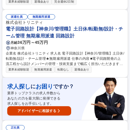
任せします。現場実務からスタートし、将来的には生産性向上や安全衛生
業界未経験歓迎
退職金あり
完全週休2日制
の仕組みづくり、後進の育成を担っていただきます。 ≪詳細≫ ■入荷・出
荷・ピッキング・在庫管理の実務と進捗管理 ■流通加工（ラベル貼り・梱
包等）の工程設計および効率化 ■現場スタッフの配置検討・教育・指導 ■
派遣社員
無期雇用派遣
品質管理・安全衛生の取組（事故防止策の立案と実行） ■生産管理視点で
株式会社トリニティ
のオペレーション改善提案 募集職種 【仙台/構内作業員】賞与年3回・安
電子回路設計【神奈川/管理職】土日休/転勤無/設計・チ
定の経営基盤・1時間単位での有給取得可◎
ーム管理 無期雇用派遣 回路設計
36万円～45万円
月給
神奈川県
企業名 株式会社トリニティ 求人名 電子回路設計【神奈川/管理職】土日休/
転勤無/設計・チーム管理★無期雇用派遣 仕事の内容 ■電子回路開発の上
流工程から設計メンバーの管理・技術支援まで幅広く担当いただきます。
大手・中堅メーカーでの就業です。 【具体例】■構想設計・仕様策定・高
業界未経験歓迎
無期雇用派遣
転勤なし
退職金あり
周波/低周波設計・FPGA/LSI設計など技術面のリード ■プロジェクト管理
（進捗・品質・コスト） ■設計メンバーの教育・評価・レビュー指導 ■顧
客との技術折衝、上流フェーズでの要求分析なども担当 ★設計スキルに加
求人探し
お困り
に
ですか？
え、チームマネジメント経験を活かし、上流から現場をリードしたい方に
業界トップクラスの求人件数から
最適なポジションです★ 募集職種 電子回路設計【神奈川/管理職】土日休/
あなたの力を最大限に発揮できる
転勤無/設計・チーム管理★無期雇用派遣
求人探しをお手伝いします。
アドバイザーに相談する
正社員