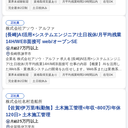
から、設計、開発、運用までのプロジェクトマネジメント業務をお任せし
業界未経験歓迎
資格取得支援あり
月平均残業時間20時間以内
在宅OK
ます。※業務内容の将来的な変更範囲：当社業務全般 【詳細】 ・市場調
完全週休2日制
土日祝休み
査、分析、プロジェクトの企画 ・顧客ヒアリング、要件定義、設計（営業
と同行） ・プロジェクト開始後の顧客折衝、進捗報告 ・開発対応（基本
設計～システムテスト） ・プロジェクトメンバーのマネジメント 募集職
正社員
種 【名古屋】PM(自社新規PJ)/AI・DX・XR/土日祝休/月平均残業14H/WE
株式会社アソウ・アルファ
B面接可
[長崎]AI活用×システムエンジニア/土日祝休/月平均残業
14H/WEB面接可 web/オープンSE
27万円以上
月給
長崎県諫早市
企業名 株式会社アソウ・アルファ 求人名 [長崎]AI活用×システムエンジニ
ア/土日祝休/月平均残業14H/WEB面接可 仕事の内容 【概要】 AIを活用し
たWeb系・業務系システムの開発をお任せします。Web系または業務系の
開発経験を活かして、最先端の技術に挑戦できます。 【案件例】 ロボッ
業界未経験歓迎
資格取得支援あり
月平均残業時間20時間以内
在宅OK
トの見守りシステム（Java） 製造業向け採算管理システム（Java、Reac
完全週休2日制
土日祝休み
t） 自社内向け採用管理システム 等 ※自社拠点での勤務想定、スキルによ
ってはお客様先案件も検討 ※業務内容の将来的な変更範囲：当社業務全般
募集職種 [長崎]AI活用×システムエンジニア/土日祝休/月平均残業14H/WEB
正社員
面接可
株式会社名村造船所
【佐賀/伊万里/転勤無】土木施工管理<年収~800万/年休
120日> 土木施工管理
25万円以上
月給
佐賀県伊万里市