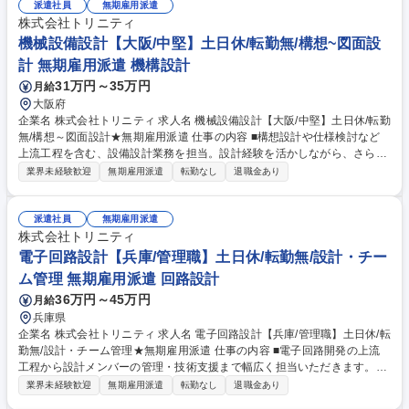
り ★装置・設備設計経験を活かし、より上流工程や顧客折衝に挑戦したい
派遣社員
無期雇用派遣
方に最適。無期雇用派遣で安定性もあり、長期キャリア形成が可能です★
株式会社トリニティ
募集職種 機械設備設計【兵庫/中堅】土日休/転勤無/構想～図面設計★無期
機械設備設計【大阪/中堅】土日休/転勤無/構想~図面設
雇用派遣
計 無期雇用派遣 機構設計
31万円～35万円
月給
大阪府
企業名 株式会社トリニティ 求人名 機械設備設計【大阪/中堅】土日休/転勤
無/構想～図面設計★無期雇用派遣 仕事の内容 ■構想設計や仕様検討など
上流工程を含む、設備設計業務を担当。設計経験を活かしながら、さらに
スキルアップしたい方を歓迎します。 【具体例】 ■CADを使用した製造設
業界未経験歓迎
無期雇用派遣
転勤なし
退職金あり
備の構想・詳細設計（組立図・部品図） ■顧客や製造現場と連携しながら
仕様検討や技術調整を担当 ■OJTによる技術者への設計サポートも一部あ
り ★装置・設備設計経験を活かし、より上流工程や顧客折衝に挑戦したい
派遣社員
無期雇用派遣
方に最適。無期雇用派遣で安定性もあり、長期キャリア形成が可能です★
株式会社トリニティ
募集職種 機械設備設計【大阪/中堅】土日休/転勤無/構想～図面設計★無期
電子回路設計【兵庫/管理職】土日休/転勤無/設計・チー
雇用派遣
ム管理 無期雇用派遣 回路設計
36万円～45万円
月給
兵庫県
企業名 株式会社トリニティ 求人名 電子回路設計【兵庫/管理職】土日休/転
勤無/設計・チーム管理★無期雇用派遣 仕事の内容 ■電子回路開発の上流
工程から設計メンバーの管理・技術支援まで幅広く担当いただきます。大
手・中堅メーカーでの就業です。 【具体例】■構想設計・仕様策定・高周
業界未経験歓迎
無期雇用派遣
転勤なし
退職金あり
波/低周波設計・FPGA/LSI設計など技術面のリード ■プロジェクト管理