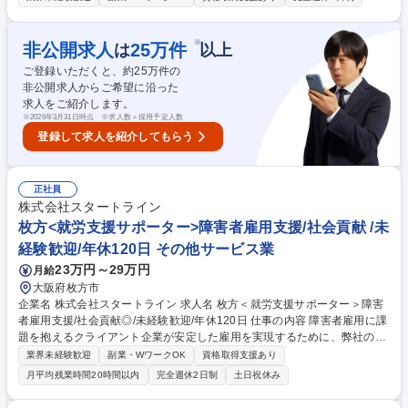
せします。具体手的にはINCLUを利用するクライアント 企業の「管理者
（INCLUに常駐する障害者マネジメント担当者）」へ向けた障害者マネジ
メントのサポートと、「管理者と伴走しながらの障害者サポート」行って
※
非公開求人
25
万件
は
以上
いただきます。また、必要に応じて本社人事担当者とのINCLU運営に関す
ご登録いただくと、約
25
万件の
る報告・連絡・相談や障害者雇用に関するアドバイスなども行います。
非公開求人からご希望に沿った
例：管理者面談、管理者と障害者の面談への同席サポート、人事担当者に
求人をご紹介します。
向けた成果物活用方法の相談等 募集職種 八王子＜就労支援サポーター＞
※
2026年3月31日時点 ※求人数＝採用予定人数
農園型障害者雇用支援/未経験歓迎/年休120日
登録して求人を紹介してもらう
正社員
株式会社スタートライン
枚方<就労支援サポーター>障害者雇用支援/社会貢献 /未
経験歓迎/年休120日 その他サービス業
23万円～29万円
月給
大阪府枚方市
企業名 株式会社スタートライン 求人名 枚方＜就労支援サポーター＞障害
者雇用支援/社会貢献◎/未経験歓迎/年休120日 仕事の内容 障害者雇用に課
題を抱えるクライアント企業が安定した雇用を実現するために、弊社の屋
内農園型障害者雇用支援サービスIBUKIでの就労/運営サポート業務をお任
業界未経験歓迎
副業・WワークOK
資格取得支援あり
せします。具体手的にはIBUKIを利用するクライアント 企業の「管理者（I
月平均残業時間20時間以内
完全週休2日制
土日祝休み
BUKIに常駐する障害者マネジメント担当者）」へ向けた障害者マネジメ
ントのサポートと、「管理者と伴走しながらの障害者サポート」行ってい