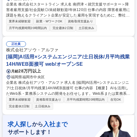
企業名 株式会社スタートライン 求人名 南摂津＜就労支援サポーター＞障
害者雇用支援/社会貢献◎/未経験歓迎/年休120日 仕事の内容 障害者雇用に
課題を抱えるクライアント企業が安定した雇用を実現するために、弊社の
屋内農園型障害者雇用支援サービスBYSNでの就労/運営サポート業務をお
業界未経験歓迎
副業・WワークOK
資格取得支援あり
任せします。具体的にはBYSNを利用するクライアント 企業の「管理者
月平均残業時間20時間以内
完全週休2日制
土日祝休み
（BYSNに常駐する障害者マネジメント担当者）」へ向けた障害者マネジ
メントのサポートと、「管理者と伴走しながらの障害者サポート」行って
いただきます。また、必要に応じて本社人事担当者とのIBUKI運営に関す
正社員
る報告・連絡・相談や障害者雇用に関するアドバイスなども行います。
株式会社アソウ・アルファ
例：管理者面談、管理者と障害者の面談への同席サポート、人事担当者に
[福岡]AI活用×システムエンジニア/土日祝休/月平均残業
向けた成果物活用方法の相談等 募集職種 南摂津＜就労支援サポーター＞
14H/WEB面接可 web/オープンSE
障害者雇用支援/社会貢献◎/未経験歓迎/年休120日
28万円以上
月給
福岡県福岡市中央区
企業名 株式会社アソウ・アルファ 求人名 [福岡]AI活用×システムエンジニ
ア/土日祝休/月平均残業14H/WEB面接可 仕事の内容 【概要】 AIを活用し
たWeb系・業務系システムの開発をお任せします。Web系または業務系の
開発経験を活かして、最先端の技術に挑戦できます。 【案件例】 ・ロボ
業界未経験歓迎
資格取得支援あり
月平均残業時間20時間以内
在宅OK
ットの見守りシステム（Java） ・製造業向け採算管理システム（Java、
完全週休2日制
土日祝休み
React） ・自社内向け採用管理システム 等 ※自社拠点での勤務想定、ス
キルによってはお客様先案件も検討 ※業務内容の将来的な変更範囲：当社
業務全般 募集職種 [福岡]AI活用×システムエンジニア/土日祝休/月平均残業
求人探し
入社まで
から
14H/WEB面接可
サポートします！