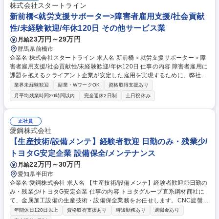
株式会社スタートライン
新前橋<就労支援サポーター>障害者雇用支援/社会貢献
性/未経験歓迎/年休120日 その他サービス業
23万円～29万円
月給
群馬県前橋市
企業名 株式会社スタートライン 求人名 新前橋＜就労支援サポーター＞障
害者雇用支援/社会貢献性/未経験歓迎/年休120日 仕事の内容 障害者雇用に
課題を抱えるクライアント企業が安定した雇用を実現するために、弊社の
障害者雇用支援の複合型サービスDiverse Villageの就労/運営サポート業
業界未経験歓迎
副業・WワークOK
資格取得支援あり
務をお任せします。具体的にはサービスを利用するクライ アント企業の
月平均残業時間20時間以内
完全週休2日制
土日祝休み
「管理者（Diverse Villageに常駐する障害者マネジメント担当者）」へ向
けた障害者マネジメントのサポートと、「管理者と伴走しながらの障害者
サポート」行っていただきます。また、必要に応じて本社人事担当者とのI
正社員
BUKI運営に関する報告・連絡・相談や障害者雇用に関するアドバイスな
愛鋼株式会社
ども行います。例：管理者面談、管理者と障害者の面談への同席サポー
【生産技術/設備メンテ】経験者歓迎 日勤のみ・残業少/
ト、人事担当者に向けた成果物活用方法の相談等 募集職種 新前橋＜就労
トヨタG安定企業 設備保全/メンテナンス
支援サポーター＞障害者雇用支援/社会貢献性/未経験歓迎/年休120日
22万円～30万円
月給
愛知県半田市
企業名 愛鋼株式会社 求人名 【生産技術/設備メンテ】経験者歓迎◎日勤の
み・残業少/トヨタG安定企業 仕事の内容 トヨタグループ直系鋼材商社に
て、金属加工設備の生産技術・設備保全業務をお任せします。CNC旋盤や
切断機などの設備管理・トラブル対応を通じて、現場の安定稼働を支える
年間休日120日以上
資格取得支援あり
時短勤務あり
退職金あり
ポジションです。 ■具体的な業務内容 ・設備の定期点検・修理対応 ・機