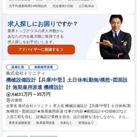
せします。具体的にはBYSNを利用するクライアント 企業の「管理者（B
月平均残業時間20時間以内
完全週休2日制
土日祝休み
YSNIに常駐する障害者マネジメント担当者）」へ向けた障害者マネジメ
ントのサポートと、「管理者と伴走しながらの障害者サポート」行ってい
ただきます。また、必要に応じて本社人事担当者とのIBUKI運営に関する
求人探し
お困り
に
ですか？
報告・連絡・相談や障害者雇用に関するアドバイスなども行います。例：
業界トップクラスの求人件数から
管理者面談、管理者と障害者の面談への同席サポート、人事担当者に向け
あなたの力を最大限に発揮できる
た成果物活用方法の相談等 募集職種 立川＜就労支援サポーター＞障害者
求人探しをお手伝いします。
雇用支援/社会貢献◎/未経験歓迎/年休120日
アドバイザーに相談する
派遣社員
無期雇用派遣
株式会社トリニティ
機械設備設計【兵庫/中堅】土日休/転勤無/構想~図面設
計 無期雇用派遣 機構設計
31万円～35万円
月給
兵庫県
企業名 株式会社トリニティ 求人名 機械設備設計【兵庫/中堅】土日休/転勤
無/構想～図面設計★無期雇用派遣 仕事の内容 ■構想設計や仕様検討など
上流工程を含む、設備設計業務を担当。設計経験を活かしながら、さらに
スキルアップしたい方を歓迎します。 【具体例】 ■CADを使用した製造設
業界未経験歓迎
無期雇用派遣
転勤なし
退職金あり
備の構想・詳細設計（組立図・部品図） ■顧客や製造現場と連携しながら
仕様検討や技術調整を担当 ■OJTによる技術者への設計サポートも一部あ