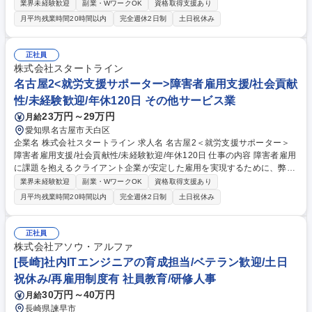
内農園型障害者雇用支援サービスIBUKIでの就労/運営サポート業務をお任
業界未経験歓迎
副業・WワークOK
資格取得支援あり
せします。具体手的にはIBUKIを利用するクライアント 企業の「管理者（I
月平均残業時間20時間以内
完全週休2日制
土日祝休み
BUKIに常駐する障害者マネジメント担当者）」へ向けた障害者マネジメ
ントのサポートと、「管理者と伴走しながらの障害者サポート」行ってい
ただきます。また、必要に応じて本社人事担当者とのIBUKI運営に関する
正社員
報告・連絡・相談や障害者雇用に関するアドバイスなども行います。例：
株式会社スタートライン
管理者面談、管理者と障害者の面談への同席サポート、人事担当者に向け
名古屋2<就労支援サポーター>障害者雇用支援/社会貢献
た成果物活用方法の相談等 募集職種 川越＜就労支援サポーター＞障害者
性/未経験歓迎/年休120日 その他サービス業
雇用支援/社会貢献◎/未経験歓迎/年休120日
23万円～29万円
月給
愛知県名古屋市天白区
企業名 株式会社スタートライン 求人名 名古屋2＜就労支援サポーター＞
障害者雇用支援/社会貢献性/未経験歓迎/年休120日 仕事の内容 障害者雇用
に課題を抱えるクライアント企業が安定した雇用を実現するために、弊社
の障害者雇用支援の複合型サービスDiverse Villageの就労/運営サポート
業界未経験歓迎
副業・WワークOK
資格取得支援あり
業務をお任せします。具体的にはサービスを利用するクライ アント企業の
月平均残業時間20時間以内
完全週休2日制
土日祝休み
「管理者（Diverse Villageに常駐する障害者マネジメント担当者）」へ向
けた障害者マネジメントのサポートと、「管理者と伴走しながらの障害者
サポート」行っていただきます。また、必要に応じて本社人事担当者との
正社員
運営に関する報告・連絡・相談や障害者雇用に関するアドバイスなども行
株式会社アソウ・アルファ
います。例：管理者面談、管理者と障害者の面談への同席サポート、人事
[長崎]社内ITエンジニアの育成担当/ベテラン歓迎/土日
担当者に向けた成果物活用方法の相談等 募集職種 名古屋2＜就労支援サポ
祝休み/再雇用制度有 社員教育/研修人事
ーター＞障害者雇用支援/社会貢献性/未経験歓迎/年休120日
30万円～40万円
月給
長崎県諫早市