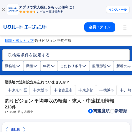
アプリで求人探しをもっと便利に！
インストール
レビュー高評価
無料
会員ログイン
/
転職・求人トップ
釣りビジョン 平均年収
検索条件を設定する
勤務地
職種
年収
こだわり条件
雇用形態
新着のみ
勤務地の追加設定を忘れていませんか？
東京23区
大阪市
名古屋市
東京都
横浜市
川崎
釣りビジョン 平均年収の転職・求人・中途採用情報
213
件
関連度順
新着順
1
〜
100
件目を表示中
正社員