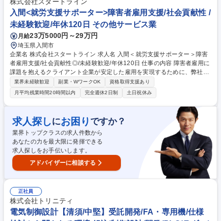
株式会社スタートライン
す。 ■飛び込み営業やテレアポを通じて、新規顧客の開拓にも携わってい
入間<就労支援サポーター>障害者雇用支援/社会貢献性 /
ただきます。 募集職種 【人材コーディネーター/東京】大手クライアント
未経験歓迎/年休120日 その他サービス業
取引実績有/残業月平均20h程度
23万5000円～29万円
月給
埼玉県入間市
企業名 株式会社スタートライン 求人名 入間＜就労支援サポーター＞障害
者雇用支援/社会貢献性◎/未経験歓迎/年休120日 仕事の内容 障害者雇用に
課題を抱えるクライアント企業が安定した雇用を実現するために、弊社の
屋内農園型障害者雇用支援サービスIBUKIでの就労/運営サポート業務をお
業界未経験歓迎
副業・WワークOK
資格取得支援あり
任せします。具体手的にはIBUKIを利用するクライアント 企業の「管理者
月平均残業時間20時間以内
完全週休2日制
土日祝休み
（IBUKIに常駐する障害者マネジメント担当者）」へ向けた障害者マネジ
メントのサポートと、「管理者と伴走しながらの障害者サポート」行って
いただきます。また、必要に応じて本社人事担当者とのIBUKI運営に関す
求人探し
お困り
に
ですか？
る報告・連絡・相談や障害者雇用に関するアドバイスなども行います。
業界トップクラスの求人件数から
例：管理者面談、管理者と障害者の面談への同席サポート、人事担当者に
あなたの力を最大限に発揮できる
向けた成果物活用方法の相談等 募集職種 入間＜就労支援サポーター＞障
求人探しをお手伝いします。
害者雇用支援/社会貢献性◎/未経験歓迎/年休120日
アドバイザーに相談する
正社員
株式会社トリニティ
電気制御設計【清須/中堅】受託開発/FA・専用機/仕様