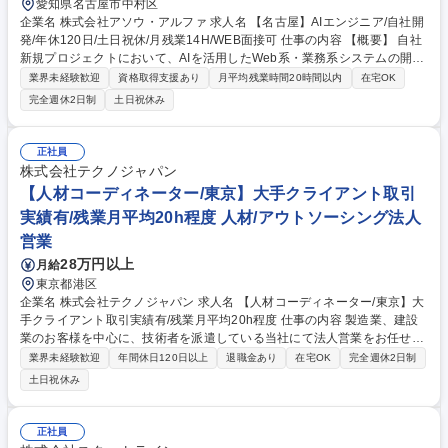
愛知県名古屋市中村区
企業名 株式会社アソウ・アルファ 求人名 【名古屋】AIエンジニア/自社開
発/年休120日/土日祝休/月残業14H/WEB面接可 仕事の内容 【概要】 自社
新規プロジェクトにおいて、AIを活用したWeb系・業務系システムの開発
をお任せします。Web系または業務系の開発経験を活かして、最先端の技
業界未経験歓迎
資格取得支援あり
月平均残業時間20時間以内
在宅OK
術に挑戦できます。 【詳細】 Web系、業務系のシステム開発業務をお任
完全週休2日制
土日祝休み
せします。 開発にはAIを積極的に取り入れていきます。 ※客先常駐では
なく、自社拠点での勤務となります。 ※業務内容の将来的な変更範囲：当
社業務全般 募集職種 【名古屋】AIエンジニア/自社開発/年休120日/土日祝
正社員
休/月残業14H/WEB面接可
株式会社テクノジャパン
【人材コーディネーター/東京】大手クライアント取引
実績有/残業月平均20h程度 人材/アウトソーシング法人
営業
28万円以上
月給
東京都港区
企業名 株式会社テクノジャパン 求人名 【人材コーディネーター/東京】大
手クライアント取引実績有/残業月平均20h程度 仕事の内容 製造業、建設
業のお客様を中心に、技術者を派遣している当社にて法人営業をお任せし
ます。技術者を当社から派遣することで、日本のものづくりを下支えして
業界未経験歓迎
年間休日120日以上
退職金あり
在宅OK
完全週休2日制
いる大きなやりがいや実感をもてるお仕事です。 また、求職者となる技術
土日祝休み
者の方へも実現したいキャリアをヒアリングし案件をアサイン。個人のや
りたいことの実現や成長を下支えすることも大きなやりがいです。【詳
細】■既存のお客様に対して、必要な人材要件を詳しくヒアリング。その
正社員
後、技術者のご提案・ご商談、アフターフォローまで一貫して対応しま