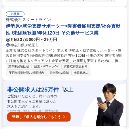
任せします。具体手的にはINCLUを利用するクライアント 企業の「管理
者（INCLUに常駐する障害者マネジメント担当者）」へ向けた障害者マネ
ジメントのサポートと、「管理者と伴走しながらの障害者サポート」行っ
正社員
ていただきます。また、必要に応じて本社人事担当者とのINCLU運営に関
株式会社スタートライン
する報告・連絡・相談や障害者雇用に関するアドバイスなども行います。
伊勢原<就労支援サポーター>障害者雇用支援/社会貢献
例：管理者面談、管理者と障害者の面談への同席サポート、人事担当者に
性 /未経験歓迎/年休120日 その他サービス業
向けた成果物活用方法の相談等 募集職種 本町＜就労支援サポーター＞障
23万5000円～29万円
月給
害者雇用支援/社会貢献◎/未経験歓迎/年休120日
神奈川県伊勢原市
企業名 株式会社スタートライン 求人名 伊勢原＜就労支援サポーター＞障
害者雇用支援/社会貢献性◎/未経験歓迎/年休120日 仕事の内容 障害者雇用
に課題を抱えるクライアント企業が安定した雇用を実現するために、弊社
の屋内農園型障害者雇用支援サービスBYSNでの就労/運営サポート業務を
業界未経験歓迎
副業・WワークOK
資格取得支援あり
お任せします。具体手的にはBYSNを利用するクライアント 企業の「管理
月平均残業時間20時間以内
完全週休2日制
土日祝休み
者（BYSNに常駐する障害者マネジメント担当者）」へ向けた障害者マネ
ジメントのサポートと、「管理者と伴走しながらの障害者サポート」行っ
ていただきます。また、必要に応じて本社人事担当者とのBYSN運営に関
※
非公開求人
25
万件
は
以上
する報告・連絡・相談や障害者雇用に関するアドバイスなども行います。
ご登録いただくと、約
25
万件の
例：管理者面談、管理者と障害者の面談への同席サポート、人事担当者に
非公開求人からご希望に沿った
向けた成果物活用方法の相談等 募集職種 伊勢原＜就労支援サポーター＞
求人をご紹介します。
障害者雇用支援/社会貢献性◎/未経験歓迎/年休120日
※
2026年3月31日時点 ※求人数＝採用予定人数
登録して求人を紹介してもらう