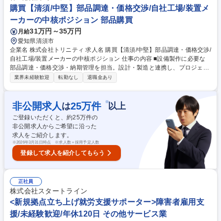
す。例：管理者面談、管理者と障害者の面談への同席サポート、人事担当
購買【清須/中堅】部品調達・価格交渉/自社工場/装置メ
者に向けた成果物活用方法の相談等 募集職種 江戸川区＜就労支援サポー
ーカーの中核ポジション 部品購買
ター＞障害者雇用支援/未経験歓迎/年休120日
31万円～35万円
月給
愛知県清須市
企業名 株式会社トリニティ 求人名 購買【清須/中堅】部品調達・価格交渉/
自社工場/装置メーカーの中核ポジション 仕事の内容 ■設備製作に必要な
部品調達・価格交渉・納期管理を担当。設計・製造と連携し、プロジェク
トの進行を支えます。 【具体例】 ■部品・資材の選定、仕入先選定、見積
業界未経験歓迎
転勤なし
退職金あり
比較・価格交渉 ■納期管理・調整、調達スケジュールの立案 ■図面や仕様
をもとにした最適な購買提案 ■若手メンバーのサポートや業務改善提案 ★
単なる発注業務ではなく、コスト・品質・納期を最適化する購買として活
※
非公開求人
25
万件
は
以上
躍できます★ 募集職種 購買【清須/中堅】部品調達・価格交渉/自社工場/装
ご登録いただくと、約
25
万件の
置メーカーの中核ポジション
非公開求人からご希望に沿った
求人をご紹介します。
※
2026年3月31日時点 ※求人数＝採用予定人数
登録して求人を紹介してもらう
正社員
株式会社スタートライン
<新規拠点立ち上げ就労支援サポーター>障害者雇用支
援/未経験歓迎/年休120日 その他サービス業