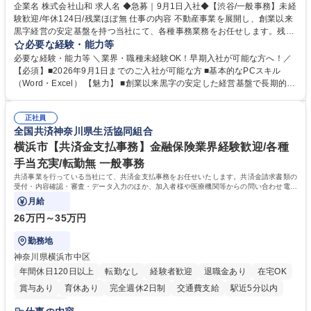
企業名 株式会社山和 求人名 ◆急募｜9月1日入社◆【渋谷/一般事務】未経
験歓迎/年休124日/残業ほぼ無 仕事の内容 不動産事業を展開し、創業以来
黒字経営の安定基盤を持つ当社にて、各種事務業務をお任せします。残業
がほぼ発生せず、連続した日程の有給取得が可能なため、WLBを整えたい
必要な経験・能力等
方にお勧めの環境です！ 入社後はOJTを通じて丁寧に研修を行いますの
必要な経験・能力等 ＼業界・職種未経験OK！早期入社が可能な方へ！／
で、事務未経験の方でも安心して臨むことができます。 【業務詳細】■電
【必須】■2026年9月1日までのご入社が可能な方 ■基本的なPCスキル
話・来客対応 ■物件の鍵や社内の備品管理 ■データ入力や書類作成 ■契約
（Word・Excel） 【魅力】 ■創業以来黒字の安定した経営基盤で長期的に
書などのファイリング ■郵送物の仕訳・発送 など 募集職種 ◆急募｜9月1
安心して働ける環境 ■残業ほぼなしで働きやすさ抜群、プライベートとの
日入社◆【渋谷/一般事務】未経験歓迎/年休124日/残業ほぼ無
両立が可能 ■有給取得を積極的に推奨、年間10日程度の取得実績 ■1ヶ月
正社員
のOJTで業務を習得可能、未経験でもしっかりサポート 学歴・資格 学
全国共済神奈川県生活協同組合
歴：大学院 大学 高専 短大 語学力： 資格：
横浜市【共済金支払事務】金融保険業界経験歓迎/各種
手当充実/転勤無 一般事務
共済事業を行っている当社にて、共済金支払事務をお任せいたします。共済金請求書類の
受付・内容確認・審査・データ入力のほか、加入者様や医療機関等からの問い合わせ電話
対応や書類発送等を担当します。
月給
26万円～35万円
勤務地
神奈川県横浜市中区
年間休日120日以上
転勤なし
経験者歓迎
退職金あり
在宅OK
賞与あり
育休あり
完全週休2日制
交通費支給
駅近5分以内
土日祝休み