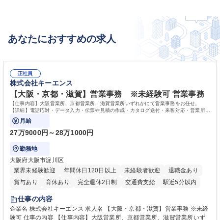
あなたにおすすめの求人
正社員
株式会社キーエンス
【大阪・京都・滋賀】営業事務 ※未経験可 営業事務
【仕事内容】大阪営業所、京都営業所、滋賀営業所いずれかにて営業事務をお任せ。
【詳細】電話応対・データ入力・伝票や見積の作成・カタログ送付・来客対応・営業所内
で発生する事務業務や業務改善をお任せ。
月給
27万9000円～28万1000円
勤務地
大阪府大阪市淀川区
業界未経験歓迎
年間休日120日以上
未経験者歓迎
退職金あり
賞与あり
育休あり
完全週休2日制
交通費支給
駅近5分以内
土日祝休み
仕事の内容
企業名 株式会社キーエンス 求人名 【大阪・京都・滋賀】営業事務 ※未経
験可 仕事の内容 【仕事内容】大阪営業所、京都営業所、滋賀営業所いず