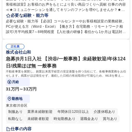
客様相談室】お客様のお声をもとにより良い商品づくりへ貢献 仕事の内容
≪★コミュニケーションを通してキリンのファンを増やしませんか？★≫
お客様のお声をより良い商品づくりに活かしていく上で、窓口となるお客
必要な経験・能力等
様相談室でのお仕事です。 日々お客様からいただくキリングループへのご
必要な経験・能力等 【必須】コールセンターやお客様相談室の業務経験、
意見を、企業活動に活かしています。お客様からの声に迅速かつ誠意をも
PCが使える方（Word・Excel）【働き方】在宅勤務・リモートワーク相
って対応、情報提供するとともにグループ内活動に反映しています。 【具
談可/月平均残業7～8時間程度 【入社後の研修】着任から1か月は電話対応
体的には】電話応対、メール、お手紙対応、ご指摘品調査報告書作成、有
のOJTを中心に実施し、電話対応に慣れた段階でメール・手紙のOJTを実
人チャットボット対応など。 【1日の対応件数】■電話：月間一人当たり
施する予定です。独り立ち以降もしっかりフォローする体制を整えていま
平均100件前後■メール・手紙：同上40件前後 募集職種 中野本社【お客様
正社員
すのでご安心ください。 【当社について】キリングループの広報機能を担
株式会社山和
相談室】お客様のお声をもとにより良い商品づくりへ貢献
う会社として、お客様との出会いを大切にし、磨き上げたホスピタリティ
を込めてコミュニケーションをとりながら広報関連業務を行っておりま
急募|9月1日入社 【渋谷/一般事務】未経験歓迎/年休124
す。 学歴・資格 学歴：大学院 大学 高専 短大 専修学校 高校 語学力： 資
日/残業ほぼ無 一般事務
格：
不動産事業を展開し、創業以来黒字経営の安定基盤を持つ当社にて、各種事務業務をお任
せします。残業がほぼ発生せず、連続した日程の有給取得が可能なため、WLBを整えた
い方にお勧めの環境です！
月給
31万円～33万円
勤務地
東京都渋谷区
制服あり
業界未経験歓迎
年間休日120日以上
介護休暇あり
転勤なし
未経験者歓迎
時短勤務あり
退職金あり
賞与あり
育休あり
完全週休2日制
交通費支給
土日祝休み
仕事の内容