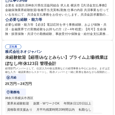
仕事の内容
企業名 全国共済神奈川県生活協同組合 求人名 横浜市【共済金支払事務】
金融保険業界経験歓迎/各種手当充実/転勤無 仕事の内容 共済事業を行って
いる当社にて、共済金支払事務をお任せいたします。共済金請求書類の受
付・内容確認・審査・データ入力のほか、加入者様や医療機関等からの問
必要な経験・能力等
い合わせ電話対応や書類発送等を担当します。 ■共済金請求書類の受付、
必要な経験・能力等 【必須】電話応対を伴う事務経験、および保険・共
内容確認、および共済金支払に関する審査・事務処理業務全般を担当 ■専
済・金融業界での実務経験をお持ちの方（2～4年程度）【尚可】生命保
用システムへのデータ入力、各種必要書類の作成・発送作業 ■加入者様や
険・損害保険・共済での勤務経験、事故受付や保険金・給付金支払業務経
医療機関等からの各種問い合わせに対する丁寧かつ迅速な電話応対 ■現場
験がある方 【求める人物像】■相手の立場に立った丁寧な対応ができる方
調査の対応および業務プロセスの改善活動 【業務内容の変更範囲】当社の
■チームワークを大切にし、素直に学べる方★外勤の保険営業から内勤事
指定する業務 募集職種 横浜市【共済金支払事務】金融保険業界経験歓迎/
正社員
務へのキャリアチェンジ希望者も大歓迎です！ 学歴・資格 学歴：大学院
株式会社ネオジャパン
各種手当充実/転勤無
大学 高専 短大 専修学校 高校 語学力： 資格：
未経験歓迎【経理/みなとみらい】プライム上場/残業ほ
ぼなし/年休123日 管理会計
経理部門メンバーとして、仕訳入力や振込業務などの経理事務を中心にお任せ。まずは正
確な入力・確認業務からスタートし、既存メンバーと一緒に業務を進めながら段階的に経
理知識を身につけていただきます。
月給
25万円～28万円
勤務地
神奈川県横浜市西区
業界未経験歓迎
副業・WワークOK
年間休日120日以上
資格取得支援あり
月平均残業時間20時間以内
転勤なし