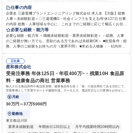
退職金あり
在宅OK
賞与あり
完全週休2日制
交通費支給
仕事の内容
駅近5分以内
土日祝休み
服装自由
寮・社宅あり
食事補助あり
企業名 三菱電機プラントエンジニアリング株式会社 求人名 【大阪】総務
人事＜未経験歓迎＞◇三菱電機G・社会インフラを支える/年休127日 仕事
の内容 総務・人事領域を中心に、これまでのご経験に応じて幅広くお任せ
します。 ＜具体的には＞ ・総務/人事労務（給与・社保・勤怠管理など）
必要な経験・能力等
・採用・教育研修 ・福利厚生運用 など ※基本的には事務所勤務ですが、
必要な経験・能力等 ＜職種未経験歓迎・業界未経験歓迎＞ ～総務、人事
採用や教育等の業務内容により、関西圏以外への日帰り・宿泊を伴う国内
のご経験が無い方でも、意欲のある方であれば未経験OK～ ■歓迎条件：総
出張もございます。 ※担当業務を持ちつつ、お互いに助け合いながら、総
務、人事のご経験をお持ちの方（業界不問） ■求める人物像：・社内外の
務部という組織として協力しながら進める体制です。 募集職種 【大阪】
関係各部門との調整を率先して行い、業務を円滑に遂行できる協調性やコ
総務人事＜未経験歓迎＞◇三菱電機G・社会インフラを支える/年休127日
ミュニケーション能力を持っている方 ・人事総務領域に興味がありゼネラ
正社員
リスト志向をお持ちの方 学歴・資格 学歴：大学院 大学 語学力： 資格：
星和株式会社
受発注事務 年休125日・年収400万~・残業10H 食品原
料・健康食品の商社 営業事務
輸入される食品原料や食品添加物、健康食品等を扱う「食」の総合商社である当社にて、
営業事務として営業サポートや書類作成、データ入力、電話対応などの業務をお任せしま
す。
月給
30万円～37万5000円
勤務地
東京都品川区
業界未経験歓迎
年間休日120日以上
月平均残業時間20時間以内