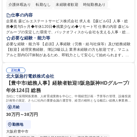
介護休暇あり
転勤なし
未経験者歓迎
時短勤務あり
経験者歓迎
退職金あり
在宅OK
賞与あり
育休あり
仕事の内容
完全週休2日制
交通費支給
長期歓迎
駅近5分以内
土日祝休み
企業名 森ビルエステートサービス株式会社 求人名 【森ビルG】人事・総
務◆賞与5ヶ月◆年休120日◆残業少なめ◆リモート可 仕事の内容 森ビル
グループの安定した環境で、バックオフィスから会社を支える人事・総務
をお任せします。 労務と総務の業務をバランスよく担当し、ゆくゆくは制
必要な経験・能力等
度改定などのコア業務にも挑戦できる、やりがいある環境です。 ■勤怠管
必要な経験・能力等 【必須】人事経験（労務・給与社保等）及び総務経験
理、給与計算、社会保険手続き、年末調整等の労務管理全般 ■入退社手続
【歓迎】経理実務経験、簿記3級以上 業界未経験の方も歓迎です。マニュ
き、社内規定の改定や人事制度改定などのコア業務 ■社内イベントの企画
アルと部内OJT体制があるため、即戦力として安心して始められます。
運営やその他総務業務全般 ※労務と総務を1：1の割合でお任せ。 入社後
【魅力・やりがい】森ビルGの安定基盤で労務から総務まで幅広く携われ
は部内のOJTを中心に、あなたの経験に合わせて不足している部分はいつ
ます。定型業務に留まらず、社内規定や人事制度の改定など会社のコア業
でも質問・相談できる環境が整っているため、安心して成長できます。 募
正社員
務に挑戦できるため、自身の成長と組織への貢献度をダイレクトに実感で
北大阪急行電鉄株式会社
集職種 【森ビルG】人事・総務◆賞与5ヶ月◆年休120日◆残業少なめ◆
きます。 残業少なめ、週1日リモート可など、ワークライフバランスを保
リモート可
ち長期活躍できる環境です。 「これまでの幅広い経験を活かし、長期的な
【豊中市/総務人事】経験者歓迎!/阪急阪神HDグループ/
キャリアを築きたい」という前向きな意欲と挑戦を全力で応援します。 学
年休124日 総務
歴・資格 学歴：大学院 大学 高専 短大 専修学校 高校 語学力： 資格：日商
当社にて採用関係業務、人材育成業務を中心に、中期経営計画・予算等の管理、設備投資
簿記検定1級 日商簿記検定2級 日商簿記検定3級
計画等の策定、さらに社内の重要会議の運営等、経営の根幹となる幅広い総務人事業務全
般を担当していただきます。
月給
30万円～38万円
勤務地
大阪府豊中市