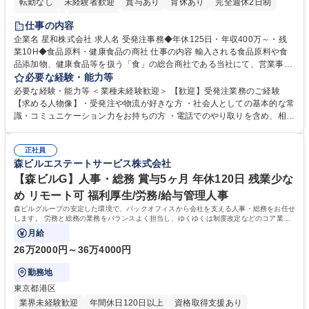
転勤なし
未経験者歓迎
賞与あり
育休あり
完全週休2日制
交通費支給
土日祝休み
仕事の内容
企業名 星和株式会社 求人名 受発注事務◆年休125日・年収400万～・残
業10H◆食品原料・健康食品の商社 仕事の内容 輸入される食品原料や食
品添加物、健康食品等を扱う「食」の総合商社である当社にて、営業事務
として営業サポートや書類作成、データ入力、電話対応などの業務をお任
必要な経験・能力等
せします。 ・受注／出荷指示／売上管理／仕入管理／在庫管理／お客様や
必要な経験・能力等 ＜業種未経験歓迎＞ 【歓迎】受発注業務のご経験
倉庫と電話確認など、販売に関わる事務、営業サポートをお願いします。
【求める人物像】・受発注や物流が好きな方 ・社会人としての基本的な常
・入社後は商品について覚えることから始め、先輩社員OJTと共に業務を
識・コミュニケーション力をお持ちの方 ・電話でのやり取りを含め、相手
進めて頂きます。未経験から始めた方も多数活躍中です。 [業務内容の変
の要件を正しく理解し対応できる方 ・数量・在庫・出荷数などの数値を正
更の範囲:会社の定める業務] 募集職種 受発注事務◆年休125日・年収400
確に扱う業務に抵抗がない方 ・PCを業務で日常的に使用しており、四則
万～・残業10H◆食品原料・健康食品の商社
正社員
演算ができる方 ・業務ルールや指示を理解し、行動できる方 学歴・資格
森ビルエステートサービス株式会社
学歴：大学院 大学 短大 語学力： 資格：
【森ビルG】人事・総務 賞与5ヶ月 年休120日 残業少な
め リモート可 福利厚生/労務/給与管理人事
森ビルグループの安定した環境で、バックオフィスから会社を支える人事・総務をお任せ
します。 労務と総務の業務をバランスよく担当し、ゆくゆくは制度改定などのコア業務
にも挑戦できる、やりがいある環境です。
月給
26万2000円～36万4000円
勤務地
東京都港区
業界未経験歓迎
年間休日120日以上
資格取得支援あり