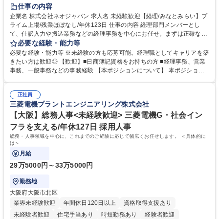
未経験者歓迎
時短勤務あり
退職金あり
在宅OK
賞与あり
仕事の内容
完全週休2日制
交通費支給
駅近5分以内
土日祝休み
服装自由
企業名 株式会社ネオジャパン 求人名 未経験歓迎【経理/みなとみらい】プ
ライム上場/残業ほぼなし/年休123日 仕事の内容 経理部門メンバーとし
寮・社宅あり
て、仕訳入力や振込業務などの経理事務を中心にお任せ。まずは正確な入
力・確認業務からスタートし、既存メンバーと一緒に業務を進めながら段
必要な経験・能力等
階的に経理知識を身につけていただきます。 【具体的には】 ■社内稟議に
必要な経験・能力等 ※未経験の方も応募可能。経理職としてキャリアを築
基づく仕訳入力 ■月末の振込業務 ■明細作成 ■伝票処理、記帳業務 ■既存
きたい方は歓迎◎ 【歓迎】■日商簿記資格をお持ちの方 ■経理事務、営業
メンバーの業務サポート 【将来的には】 ■月次決算補助 ■四半期・年次決
事務、一般事務などの事務経験 【本ポジションについて】 本ポジション
算補助 ■有価証券報告書など開示資料作成補助 ■海外子会社を含む連結決
の魅力は、プライム上場企業の経理部門で、未経験から経理キャリアをス
算補助 ※3～5年程度を目安に、徐々に決算業務へ業務範囲を広げていく
タートできる点です。まずは仕訳入力や振込業務など基礎的な業務から担
想定です。 募集職種 未経験歓迎【経理/みなとみらい】プライム上場/残業
正社員
当し、3～5年をかけて月次決算・四半期決算・開示資料作成補助などへス
三菱電機プラントエンジニアリング株式会社
ほぼなし/年休123日
テップアップできます。また、残業は通常月ほぼなく、決算月でも10時間
未満のため、無理なく経理として専門性を身につけられる環境です。 学
【大阪】総務人事<未経験歓迎> 三菱電機G・社会イン
歴・資格 学歴：大学院 大学 高専 短大 専修学校 高校 語学力： 資格：日商
フラを支える/年休127日 採用人事
簿記検定1級 日商簿記検定2級
総務・人事領域を中心に、これまでのご経験に応じて幅広くお任せします。 ＜具体的に
は＞
月給
29万5000円～33万5000円
勤務地
大阪府大阪市北区
業界未経験歓迎
年間休日120日以上
資格取得支援あり
未経験者歓迎
住宅手当あり
時短勤務あり
経験者歓迎