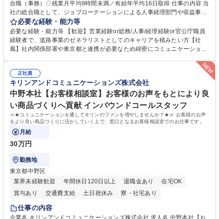
合職（事務）◇残業月平均9時間未満／有給年平均16日取得 仕事の内容 当
社の総合職として、ジョブローテーションによる人事経理部門や収益事業
等のフロント部門の部署等幅広い部署での業務をお任せいたします。研修
必要な経験・能力等
制度やキャリア支援が充実しております！ ※下記業務詳細 【業務詳細】■
必要な経験・能力等 【歓迎】営業経験or総務/人事/経理経験or官公庁職員
管理部門：広報、人事、経理など当公社の運営に係る管理業務 ■収益部
経験者で、道路事業のゼネラリストとしてのキャリアを積みたい方【社
門：駐車場の新規開拓、管理運営、新宿駅西口広場の「イベントコーナ
風】社内関係部署や東京都と連携が必要なため綿密にコミュニケーション
ー」などの管理運営 ■道路部門：整備の急がれる骨格幹線道路や木造住宅
を図っています。 【業務の魅力】■幅広く携われる：総合職（事務）で
密集地域の特定整備路線の用地取得、道路に関する普及啓発事業、都内の
は、駐車場の管理運営や道路用地の取得、公益財団法人の中枢を担う管理
道路施設や道路工事現場の見学ツアー事業 ※入社後は上記いずれかの部門
正社員
部門など多岐に渡る業務を経験できます。 ■様々なプロジェクト：駐車場
キリンアンドコミュニケーションズ株式会社
へ配属。※業務内容変更の範囲：会社の定める業務 募集職種 【都庁グル
事業の他、新宿駅西口広場内に設置された照明を兼ねた広告「ブライトサ
ープ】総合職（事務）◇残業月平均9時間未満／有給年平均16日取得
イン」の管理運営を行うなど、事業収益を生み出す活動を積極的に行って
中野本社【お客様相談室】お客様のお声をもとにより良
います。 学歴・資格 学歴：大学院 大学 高専 短大 専修学校 高校 語学力：
い商品づくりへ貢献 インバウンドコールスタッフ
資格：
≪★コミュニケーションを通してキリンのファンを増やしませんか？★≫ お客様のお声
をより良い商品づくりに活かしていく上で、窓口となるお客様相談室でのお仕事です。
月給
30万円
勤務地
東京都中野区
業界未経験歓迎
年間休日120日以上
退職金あり
在宅OK
賞与あり
交通費支給
土日祝休み
寮・社宅あり
仕事の内容
企業名 キリンアンドコミュニケーションズ株式会社 求人名 中野本社【お