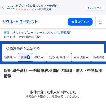
アプリで求人探しをもっと便利に！
インストール
レビュー高評価
無料
会員ログイン
/
/
/
/
転職・求人トップ
コーポレートスタッフ
人事
採用
総合商社 一般職 勤務地 関西
検索条件を設定する
勤務地
職種
年収
こだわり条件
雇用形態
新着のみ
1
採用 総合商社 一般職 勤務地 関西の転職・求人・中途採用
情報
条件に合った求人が 0件でした
検索条件を緩めて、再度検索してください