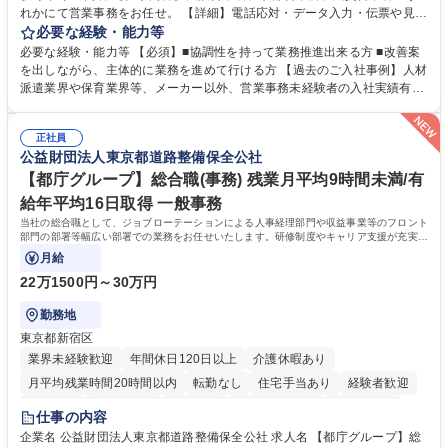
れかにて営業事務をお任せ。 【詳細】電話応対・データ入力・伝票や見積
の作成・カタログ送付・来客対応・営業所内で発生する事務業務や業務改
必要な経験・能力等
善をお任せ。 【教育制度】ご入社後、育成担当とペアになりながらOJTに
必要な経験・能力等 【必須】■協調性を持って業務推進出来る方 ■改善案
て業務を覚えていただくことが可能です。業務システムがきちんと構築さ
を出しながら、主体的に業務を進めて行ける方 【過去のご入社事例】人材
れているため、スムーズに仕事に慣れることができる環境です。また、
派遣業界や保育業界等、メーカー以外、営業事務未経験者の入社実績有
「チームで成果を出す文化」があり、良いやり方を積極的に共有しながら
【当社の事務職について】単なる事務ではなく主体性を発揮したサポート
常に改善を目指す風土のため、安心して業務に取り組んでいただけます。
により、キーエンスの付加価値向上に貢献します。ベースの定型業務に加
募集職種 【大阪・京都・滋賀】営業事務 ※未経験可
正社員
えて、お客様や社員の状況に合わせ、能動的なサポート、改善の動きも期
公益財団法人東京都道路整備保全公社
待され。組織を支えるスペシャリストとして、チームに貢献し、結果的に
社員から頼られる存在になることができます。平均19:30の退勤以降の業
【都庁グループ】総合職(事務) 残業月平均9時間未満/有
務の持ち帰りも禁止されており、メリハリのある働き方となります。 学
給年平均16日取得 一般事務
歴・資格 学歴：大学院 大学 高専 短大 語学力： 資格：
当社の総合職として、ジョブローテーションによる人事経理部門や収益事業等のフロント
部門の部署等幅広い部署での業務をお任せいたします。研修制度やキャリア支援が充実し
ております！ ※下記業務詳細
月給
22万1500円～30万円
勤務地
東京都新宿区
業界未経験歓迎
年間休日120日以上
介護休暇あり
月平均残業時間20時間以内
転勤なし
住宅手当あり
経験者歓迎
研修あり
退職金あり
賞与あり
完全週休2日制
交通費支給
仕事の内容
駅近5分以内
資格取得手当あり
食事補助あり
企業名 公益財団法人東京都道路整備保全公社 求人名 【都庁グループ】総