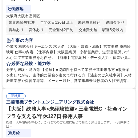
勤務地
大阪府大阪市淀川区
業界未経験歓迎
年間休日120日以上
未経験者歓迎
退職金あり
賞与あり
育休あり
完全週休2日制
交通費支給
駅近5分以内
土日祝休み
仕事の内容
企業名 株式会社キーエンス 求人名 【大阪・京都・滋賀】営業事務 ※未経
験可 仕事の内容 【仕事内容】大阪営業所、京都営業所、滋賀営業所いず
れかにて営業事務をお任せ。 【詳細】電話応対・データ入力・伝票や見積
の作成・カタログ送付・来客対応・営業所内で発生する事務業務や業務改
必要な経験・能力等
善をお任せ。 【教育制度】ご入社後、育成担当とペアになりながらOJTに
必要な経験・能力等 【必須】■協調性を持って業務推進出来る方 ■改善案
て業務を覚えていただくことが可能です。業務システムがきちんと構築さ
を出しながら、主体的に業務を進めて行ける方 【過去のご入社事例】人材
れているため、スムーズに仕事に慣れることができる環境です。また、
派遣業界や保育業界等、メーカー以外、営業事務未経験者の入社実績有
「チームで成果を出す文化」があり、良いやり方を積極的に共有しながら
【当社の事務職について】単なる事務ではなく主体性を発揮したサポート
常に改善を目指す風土のため、安心して業務に取り組んでいただけます。
により、キーエンスの付加価値向上に貢献します。ベースの定型業務に加
募集職種 【大阪・京都・滋賀】営業事務 ※未経験可
正社員
えて、お客様や社員の状況に合わせ、能動的なサポート、改善の動きも期
三菱電機プラントエンジニアリング株式会社
待され。組織を支えるスペシャリストとして、チームに貢献し、結果的に
社員から頼られる存在になることができます。平均19:30の退勤以降の業
【大阪】総務人事<未経験歓迎> 三菱電機G・社会イン
務の持ち帰りも禁止されており、メリハリのある働き方となります。 学
フラを支える/年休127日 採用人事
歴・資格 学歴：大学院 大学 高専 短大 語学力： 資格：
総務・人事領域を中心に、これまでのご経験に応じて幅広くお任せします。 ＜具体的に
は＞
月給