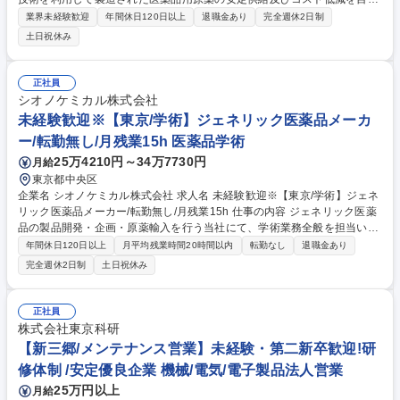
とした生産技術研究/新規医薬品用原薬に関するCMC業務 【詳細】生産用
業界未経験歓迎
年間休日120日以上
退職金あり
完全週休2日制
微生物の維持改良/製法改良によるコスト低減/技術検討計画書,報告書の作
土日祝休み
成 【注力領域】研究開発領域は、当社の経験、技術、基盤を最大限活用で
きる領域である「免疫系領域」「神経系領域」「感染症領域」に注力しつ
つ、将来を見据えた新領域や新規モダリティにも取り組んでいます。 募集
正社員
職種 【静岡/CMC研究開発】賞与計6か月分/多品目の生産を支え、医療業
シオノケミカル株式会社
界を支える
未経験歓迎※【東京/学術】ジェネリック医薬品メーカ
ー/転勤無し/月残業15h 医薬品学術
25万4210円～34万7730円
月給
東京都中央区
企業名 シオノケミカル株式会社 求人名 未経験歓迎※【東京/学術】ジェネ
リック医薬品メーカー/転勤無し/月残業15h 仕事の内容 ジェネリック医薬
品の製品開発・企画・原薬輸入を行う当社にて、学術業務全般を担当いた
だきます。 ・ジェネリック医薬品の製品説明、資料作成などの学術業務
年間休日120日以上
月平均残業時間20時間以内
転勤なし
退職金あり
・医薬品の添付文書、包装資材などの記載事項の作成および管理など ・医
完全週休2日制
土日祝休み
療機関、薬局等の従事者に提供します ・医療機関や医薬品メーカーからの
問い合わせ対応 ・製造販売後の安全管理業務 募集職種 未経験歓迎※【東
京/学術】ジェネリック医薬品メーカー/転勤無し/月残業15h
正社員
株式会社東京科研
【新三郷/メンテナンス営業】未経験・第二新卒歓迎!研
修体制 /安定優良企業 機械/電気/電子製品法人営業
25万円以上
月給