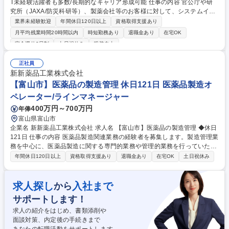
T未経験活躍者も多数/長期的なキャリア形成可能 仕事の内容 官公庁や研
究所（JAXA/防災科研等）、製薬会社等のお客様に対して、システムイン
テグレーション/ソフトウェア開発のニーズを発掘し、受注につなげる法人
業界未経験歓迎
年間休日120日以上
資格取得支援あり
営業をお任せいたします。 【詳細】■宇宙/防災領域（第1課）、もしくは
月平均残業時間20時間以内
時短勤務あり
退職金あり
在宅OK
ライフサイエンス/官公庁領域（第2課）に対する営業活動をお任せしま
完全週休2日制
土日祝休み
服装自由
す。ご本人の適正や志向性に応じて、つくば事業所・上野事業所の配属を
検討いたします。 ■顧客からのヒアリングから入り、システムの提案、パ
正社員
ートナー会社や社内エンジニアとの調整、契約処理、進捗フォローを一貫
新新薬品工業株式会社
して担当いただきます。 募集職種 【つくばor上野/法人営業】IT未経験活
【富山市】医薬品の製造管理 休日121日 医薬品製造オ
躍者も多数/長期的なキャリア形成可能
ペレーター/ラインマネージャー
400万円～700万円
年俸
富山県富山市
企業名 新新薬品工業株式会社 求人名 【富山市】医薬品の製造管理 ◆休日
121日 仕事の内容 医薬品製造関連業務の経験者を募集します。製造管理業
務を中心に、医薬品製造に関する専門的業務や管理的業務を行っていただ
きます。特に、薬剤師の方は優遇いたします。 当社は、医療用医薬品、一
年間休日120日以上
資格取得支援あり
退職金あり
在宅OK
土日祝休み
般医薬品、医薬部外品の受託製造を行っています。またOTC製品の企画～
製造まで一貫した製品開発も行っています。 当社工場は、最新設備の導入
により、業務拡張を行っています。2020年度には、自動倉庫(E棟)の増設
求人探し
入社まで
から
と外用剤製造機器の新規導入を行いました。また、2021年度には品質管
サポートします！
理試験室、開発研究室や書類倉庫を含む管理棟の建設を行います。また、
働きやすい職場環境を目指して改善を実施中。 募集職種 【富山市】医薬
求人の紹介をはじめ、書類添削や
品の製造管理 ◆休日121日
面談対策、内定後の手続きまで