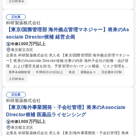
土日祝休み
およびメンバー育成 (2)全社購買戦略の立案(原価低減、調達リスク管理、
グローバル戦略) (3)国内外サプライヤーとの交渉(価格・契約、英語での交
渉含む) (4)社内関連部門(製造、物流、品質保証等)との連携・調整 【魅
正社員
力】建築費高騰や原材料費アップという逆風下で、論理と交渉力を武器に
科研製薬株式会社
利益を守り抜く、購買グループの司令塔として活躍を期待します。 募集職
【東京/国際管理部 海外拠点管理マネジャー】将来のAs
種 【東京/購買】管理職採用/「攻め」の調達への変革期に伴う組織強化
sociate Director候補 経営企画
1000万円以上
年俸
東京都文京区
企業名 科研製薬株式会社 求人名 【東京/国際管理部 海外拠点管理マネジャ
ー】将来のAssociate Director候補 仕事の内容 海外子会社の財務・会計管
理、および運営支援を担当。予算管理やガバナンス構築、リスク管理を主
導します。年3から4回の海外出張があり、将来的には海外現地法人への赴
業界未経験歓迎
年間休日120日以上
英語
退職金あり
完全週休2日制
任の可能性もございます。 (1)海外子会社の財務会計業務の支援・管理 (2)
土日祝休み
本社経理部と連携した調整・取り纏め (3)英語を用いた海外拠点との円滑
なコミュニケーション (4)予算管理、ガバナンス構築、リスク管理の推進
(5)法的案件、業務監査体制の計画・運用調整 (6)グローバル成長戦略の検
正社員
討・企画 Associate Directorとしてチームを牽引し、同社の世界展開を財
科研製薬株式会社
務面から支えるやりがいの大きなポジションです。 募集職種 【東京/国際
【東京/海外事業開発・子会社管理】将来のAssociate
管理部 海外拠点管理マネジャー】将来のAssociate Director候補
Director候補 医薬品ライセンシング
1000万円以上
年俸
東京都文京区
企業名 科研製薬株式会社 求人名 【東京/海外事業開発・子会社管理】将来