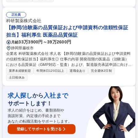
全般を担います。研究計画の立案・進捗管理に加え、オープンイノベーシ
ョン推進のため、国内外のバイオベンチャーやアカデミア等の外部機関と
連携。共同研究の打診や有望なアセット（技術・候補物質）の導入（イン
正社員
ライセンス）に向けた探索、交渉、契約締結までの活動を主導します。 募
科研製薬株式会社
集職種 【京都/創薬研究プロジェクトマネジメント】海外提携・導入活動
【静岡/治験薬の品質保証および申請資料の信頼性保証
担当】福利厚生 医薬品品質保証
33万3900円～39万2600円
月給
静岡県藤枝市
企業名 科研製薬株式会社 求人名 【静岡/治験薬の品質保証および申請資料
の信頼性保証担当】福利厚生◎ 仕事の内容 開発段階の医薬品（治験薬）
における品質保証（GMP対応・監査）および、製造販売承認申請に向けた
CMC資料（CTD等）の信頼性保証業務を担当。新薬創出の最終工程を支
業界未経験歓迎
年間休日120日以上
退職金あり
完全週休2日制
える重要な役割です。 治験薬GMPに基づく製造・試験記録の照査、委託
土日祝休み
先監査、変更・逸脱管理、SOP整備等を担当。また、承認申請資料（CT
D/DMF）と生データの整合性を確認する信頼性保証業務（日英）も行いま
す。社内外の関係部門と連携し、開発プロジェクトを品質面から推進しま
求人探し
入社まで
から
す。将来的にはDX推進や業務効率化にも携わっていただきます。 募集職
サポートします！
種 【静岡/治験薬の品質保証および申請資料の信頼性保証担当】福利厚生
◎
求人の紹介をはじめ、書類添削や
面談対策、内定後の手続きまで
あなたの転職活動をサポートします。
登録してサポートを受ける