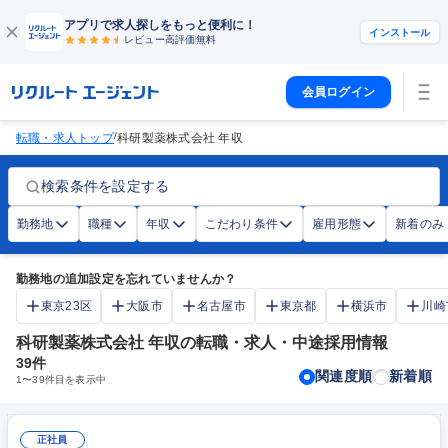
アプリで求人探しをもっと便利に！
インストール
レビュー高評価
無料
会員ログイン
/
転職・求人トップ
科研製薬株式会社 年収
検索条件を設定する
勤務地
職種
年収
こだわり条件
雇用形態
新着のみ
勤務地の追加設定を忘れていませんか？
東京23区
大阪市
名古屋市
東京都
横浜市
川崎
科研製薬株式会社 年収の転職・求人・中途採用情報
39
件
関連度順
新着順
1
〜
39
件目を表示中
正社員