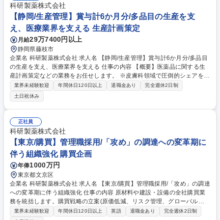
科研製薬株式会社
【静岡/生産管理】賞与計6か月分/多品目の生産を支
え、医療業界を支える 生産計画策定
29万7400円以上
月給
静岡県藤枝市
企業名 科研製薬株式会社 求人名 【静岡/生産管理】賞与計6か月分/多品目
の生産を支え、医療業界を支える 仕事の内容 【概要】医薬品に関する生
産計画策定などの業務をお任せします。 ※皮膚科領域で圧倒的シェアをも
つ当社では、フレックス制度(コアタイム有)/年休取得率75%など安定した
業界未経験歓迎
年間休日120日以上
退職金あり
完全週休2日制
環境で働くことができます。 【詳細】■中間製品・製品の在庫管理及び生
土日祝休み
産計画の立案・変更・進捗管理(21品目2原薬対応中) ■委受託製品の生産管
理業務 ■原材料の在庫管理及び発注依頼 【注力領域】研究開発領域は、当
社の経験、技術、基盤を最大限活用できる領域である「免疫系領域」「神
正社員
経系領域」「感染症領域」に注力しつつ、将来を見据えた新領域や新規モ
科研製薬株式会社
ダリティにも取り組んでいます。 募集職種 【静岡/生産管理】賞与計6か
【東京/購買】管理職採用/「攻め」の調達への変革期に
月分/多品目の生産を支え、医療業界を支える
伴う組織強化 購買企画
1000万円
年俸
東京都文京区
企業名 科研製薬株式会社 求人名 【東京/購買】管理職採用/「攻め」の調達
への変革期に伴う組織強化 仕事の内容 原材料や建設・設備の全社購買業
務を統括します。購買戦略の立案(原価低減、リスク管理、グローバル戦
略策定)や、グループメンバーの指導育成、社内各部門との調整など、購
業界未経験歓迎
年間休日120日以上
英語
退職金あり
完全週休2日制
買領域の舵取りを担う重要な役割です。 (1)調達購買部署のマネジメント