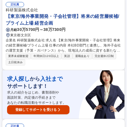
び社内向け説明資料作成。 【GCP業務】施設選定。GCP資料確認(治験契
正社員
約関連、試験計画関連、総括報告書など)。治験薬納入。※モニタリング
科研製薬株式会社
はCRO外注するため、試験依頼者側で必要となる作業のみで主に書類作成
【東京/海外事業開発・子会社管理】将来の経営層候補/
および確認です。 募集職種 未経験歓迎※【東京/企画開発・GCP担当】ジ
プライム上場 経営企画
ェネリック医薬品メーカー/転勤無
30万5700円～38万7300円
月給
東京都文京区
企業名 科研製薬株式会社 求人名 【東京/海外事業開発・子会社管理】将来
の経営層候補/プライム上場 仕事の内容 本社BD部門と連携し、海外子会社
の運営支援（予算・ガバナンス）から、現地法人の成長に資する新たな事
業開発・拡大のリードまで幅広く担当頂きます。将来的には現地駐在の可
業界未経験歓迎
年間休日120日以上
英語
退職金あり
完全週休2日制
能性もあります。 (1)海外子会社の運営支援、進捗管理（予算、ガバナン
土日祝休み
ス、リスク管理等） (2)Global展開に資する成長戦略の検討、企画、コー
ディネート (3)海外子会社の事業開発業務のリード、支援（医薬事業開発
部と連携） (4)海外子会社・外部企業との英語を用いたWeb会議や交渉 (5)
求人探し
入社まで
から
社内のグローバル化推進業務 ※年4～5回程度の海外出張あり。将来的な
サポートします！
現地赴任の可能性もございます。 募集職種 【東京/海外事業開発・子会社
管理】将来の経営層候補/プライム上場
求人の紹介をはじめ、書類添削や
面談対策、内定後の手続きまで
あなたの転職活動をサポートします。
登録してサポートを受ける
正社員