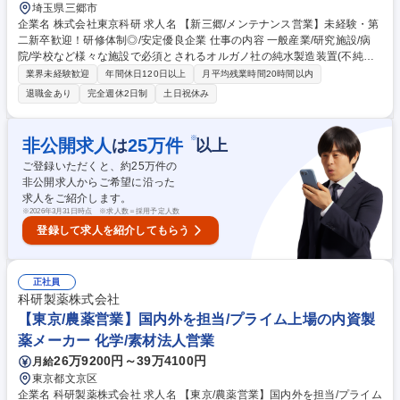
埼玉県三郷市
企業名 株式会社東京科研 求人名 【新三郷/メンテナンス営業】未経験・第
二新卒歓迎！研修体制◎/安定優良企業 仕事の内容 一般産業/研究施設/病
院/学校など様々な施設で必須とされるオルガノ社の純水製造装置(不純物
を取り除く装置)等を販売店向けや直販でのルート営業兼メンテナンス担
業界未経験歓迎
年間休日120日以上
月平均残業時間20時間以内
当を募集します。定着率の高い安定企業です。 初めは純水製造装置につい
退職金あり
完全週休2日制
土日祝休み
て理解をしていただくためにOJTとして他の社員とともに現場へ行きメン
テナンスを行っていただきます。その後営業職として独り立ちしていただ
きご活躍をしていただければと思います。営業職では「売るだけ」ではな
※
非公開求人
25
万件
は
以上
く、納入後のアフターメンテナンスもお願いしますので担当顧客とは長く
ご登録いただくと、約
25
万件の
付き合う事ができます。ご担当いただく商材としては「オルガノ社」の作
非公開求人からご希望に沿った
る純水製造装置となります。 募集職種 【新三郷/メンテナンス営業】未経
求人をご紹介します。
験・第二新卒歓迎！研修体制◎/安定優良企業
※
2026年3月31日時点 ※求人数＝採用予定人数
登録して求人を紹介してもらう
正社員
科研製薬株式会社
【東京/農薬営業】国内外を担当/プライム上場の内資製
薬メーカー 化学/素材法人営業
26万9200円～39万4100円
月給
東京都文京区
企業名 科研製薬株式会社 求人名 【東京/農薬営業】国内外を担当/プライム