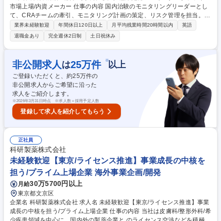
市場上場/内資メーカー 仕事の内容 国内治験のモニタリングリーダーとし
て、CRAチームの牽引、モニタリング計画の策定、リスク管理を担当。さ
らに非臨床・CMC部門と連携したプロトコル立案や総括報告書の作成、
業界未経験歓迎
年間休日120日以上
月平均残業時間20時間以内
英語
予算管理まで幅広く担います。 (1)モニタリングリード：計画策定、CRA
退職金あり
完全週休2日制
土日祝休み
業務の牽引、リスク・イシュー管理、データ収集計画の立案。 (2)開発企
画：プロトコル立案・改訂、MW部門と連携した総括報告書の作成。 (3)マ
ネジメント：プロジェクトリーダーの支援、進捗レポート作成、治験予算
※
非公開求人
25
万件
は
以上
の立案・予測・管理。 ★皮膚科・整形外科を中心とした自社開発品に、戦
ご登録いただくと、約
25
万件の
略段階から一貫して関わることができる、裁量の大きなポジションです。
非公開求人からご希望に沿った
募集職種 【東京/臨床開発CRAリーダー】プライム市場上場/内資メーカー
求人をご紹介します。
※
2026年3月31日時点 ※求人数＝採用予定人数
登録して求人を紹介してもらう
正社員
科研製薬株式会社
未経験歓迎【東京/ライセンス推進】事業成長の中核を
担う/プライム上場企業 海外事業企画/開発
30万5700円以上
月給
東京都文京区
企業名 科研製薬株式会社 求人名 未経験歓迎【東京/ライセンス推進】事業
成長の中核を担う/プライム上場企業 仕事の内容 当社は皮膚科/整形外科/希
少疾患領域を中心に、国内外の製薬企業と のライセンス交渉などを積極的