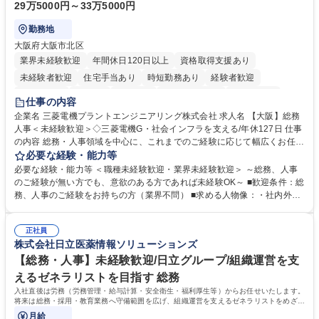
29万5000円～33万5000円
勤務地
大阪府大阪市北区
業界未経験歓迎
年間休日120日以上
資格取得支援あり
未経験者歓迎
住宅手当あり
時短勤務あり
経験者歓迎
退職金あり
在宅OK
賞与あり
完全週休2日制
交通費支給
仕事の内容
駅近5分以内
土日祝休み
服装自由
寮・社宅あり
食事補助あり
企業名 三菱電機プラントエンジニアリング株式会社 求人名 【大阪】総務
人事＜未経験歓迎＞◇三菱電機G・社会インフラを支える/年休127日 仕事
の内容 総務・人事領域を中心に、これまでのご経験に応じて幅広くお任せ
します。 ＜具体的には＞ ・総務/人事労務（給与・社保・勤怠管理など）
必要な経験・能力等
・採用・教育研修 ・福利厚生運用 など ※基本的には事務所勤務ですが、
必要な経験・能力等 ＜職種未経験歓迎・業界未経験歓迎＞ ～総務、人事
採用や教育等の業務内容により、関西圏以外への日帰り・宿泊を伴う国内
のご経験が無い方でも、意欲のある方であれば未経験OK～ ■歓迎条件：総
出張もございます。 ※担当業務を持ちつつ、お互いに助け合いながら、総
務、人事のご経験をお持ちの方（業界不問） ■求める人物像：・社内外の
務部という組織として協力しながら進める体制です。 募集職種 【大阪】
関係各部門との調整を率先して行い、業務を円滑に遂行できる協調性やコ
総務人事＜未経験歓迎＞◇三菱電機G・社会インフラを支える/年休127日
ミュニケーション能力を持っている方 ・人事総務領域に興味がありゼネラ
正社員
リスト志向をお持ちの方 学歴・資格 学歴：大学院 大学 語学力： 資格：
株式会社日立医薬情報ソリューションズ
【総務・人事】未経験歓迎/日立グループ/組織運営を支
えるゼネラリストを目指す 総務
入社直後は労務（労務管理・給与計算・安全衛生・福利厚生等）からお任せいたします。
将来は総務・採用・教育業務へ守備範囲を広げ、組織運営を支えるゼネラリストをめざせ
ます。
月給