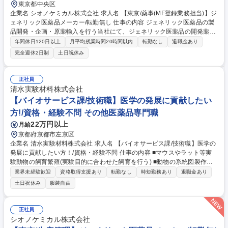
東京都中央区
企業名 シオノケミカル株式会社 求人名 【東京/薬事(MF登録業務担当)】ジ
ェネリック医薬品メーカー/転勤無し 仕事の内容 ジェネリック医薬品の製
品開発・企画・原薬輸入を行う当社にて、ジェネリック医薬品の開発薬事
部において主に医薬品原薬のMF(原薬等登録原簿/マスターファイル)登録
年間休日120日以上
月平均残業時間20時間以内
転勤なし
退職金あり
業務に携わって頂きます。 【業務詳細】 ■医薬品原薬のMF(原薬等登録原
完全週休2日制
土日祝休み
簿/マスターファイル)登録業務 ※監査対応のため、多い時には月に2、3回
海外出張がございます。 【MF(原薬等登録原簿)とは】 原薬の品質・製造
情報を企業秘密を守りながら国に登録する制度です。 募集職種 【東京/薬
正社員
事(MF登録業務担当)】ジェネリック医薬品メーカー/転勤無し
清水実験材料株式会社
【バイオサービス課/技術職】医学の発展に貢献したい
方!/資格・経験不問 その他医薬品専門職
22万円以上
月給
京都府京都市左京区
企業名 清水実験材料株式会社 求人名 【バイオサービス課/技術職】医学の
発展に貢献したい方！/資格・経験不問 仕事の内容 ■マウスやラット等実
験動物の飼育繁殖(実験目的に合わせた飼育を行う) ■動物の系統図製作、
健康チェック、薬物投与 ■受託を受けた研究へのデータ共有のための実験
業界未経験歓迎
資格取得支援あり
転勤なし
時短勤務あり
退職金あり
※上記以外にも技術支援のために、営業同行をしていただくこともござい
土日祝休み
服装自由
ます。 ※国公立大学の医学系学部や製薬関連企業様より頂載したプロジェ
クト(研究)へ、技術面で補助をする仕事になります。お客様に安心して任
せていただけるように日々技術を磨ける職場です。 【取引先】既存顧客を
正社員
中心に取引きしています。 募集職種 【バイオサービス課/技術職】医学の
シオノケミカル株式会社
発展に貢献したい方！/資格・経験不問