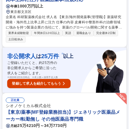
1000万円以上
年俸
東京都文京区
企業名 科研製薬株式会社 求人名 【東京/海外開発薬事(管理職)】新薬研究
開発・海外売上比率上昇に注力 仕事の内容 皮膚科や整形外科の治療領域
に強みを持つ製薬企業の当社にて、新薬のグローバル開発に関する薬事業
務(日本以外)および、開発品の薬事戦略の立案をお任せいたします。 【詳
業界未経験歓迎
年間休日120日以上
英語
退職金あり
完全週休2日制
細】■薬事業務を行うCROの選定/契約、連絡窓口■臨床試験開始申請(IND/
土日祝休み
CTA等)の資料準備・作成/確認・照会対応・維持/管理・Amendment・年
次報告対応■オーファンドラッグ指定申請の資料準備/作成/確認・照会対応
■海外規制当局との相談対応(会議資料の作成/確認等)■販売承認申請(NDA/
※
非公開求人
25
万件
は
以上
MAA等)の準備/作成/確認・照会対応■開発品の薬事戦略の立案、社内外調
ご登録いただくと、約
25
万件の
整/連携■各国薬事規制/品目事例の調査 募集職種 【東京/海外開発薬事(管理
非公開求人からご希望に沿った
職)】新薬研究開発・海外売上比率上昇に注力
求人をご紹介します。
※
2026年3月31日時点 ※求人数＝採用予定人数
登録して求人を紹介してもらう
正社員
シオノケミカル株式会社
【東京/薬事(MF登録業務担当)】ジェネリック医薬品メ
ーカー/転勤無し その他医薬品専門職
25万4210円～34万7730円
月給