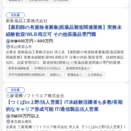
務(FAX、メール、電話) 【研修体制】先輩社員にOJTとして研修を受けて
いただき、購買事務としてご活躍をいただければと思います。しっかりと
サポートをする体制は整っている為安心して勤務いただく事が可能です。
正社員
募集職種 【東京/購買事務】安定優良企業
新新薬品工業株式会社
【薬剤師の有資格者募集|医薬品製造関連業務】実務未
経験歓迎!WLB両立可 その他医薬品専門職
400万円～600万円
年俸
富山県富山市
企業名 新新薬品工業株式会社 求人名 【薬剤師の有資格者募集|医薬品製造
関連業務】実務未経験歓迎!WLB両立可 仕事の内容 製造管理、信頼性保証
(QA)、品質管理(QC)、製造技術(開発)など医薬品製造関連の専門的業務や
管理的業務をお任せします。 将来的には、既存の薬剤師から信頼性保証
業界未経験歓迎
年間休日120日以上
資格取得支援あり
(QA)や薬事業務を引き継いでいただきますが、資格をお持ちの方であれば
月平均残業時間20時間以内
転勤なし
退職金あり
土日祝休み
業務未経験でも徐々にお仕事をお任せしますので、ご安心ください。【当
社について】医薬品の製造受託、配置薬の製造、OTC薬の開発・販売して
おります。 当社工場は、自動倉庫(E棟)の増設、外用剤製造機器の新規導
正社員
入、品質管理試験室、開発研究室や書類倉庫を含む管理棟の建設など定期
三菱電機ソフトウエア株式会社
的に設備投資しております。 募集職種 【薬剤師の有資格者募集|医薬品製
【つくばor上野/法人営業】IT未経験活躍者も多数/長期
造関連業務】実務未経験歓迎!WLB両立可
的なキャリア形成可能 IT/通信製品法人営業
30万円以上
月給
東京都台東区
企業名 三菱電機ソフトウエア株式会社 求人名 【つくばor上野/法人営業】I