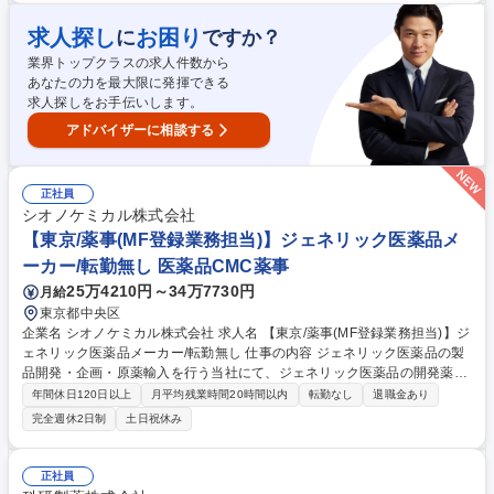
い営業活動を行っていただきます。 ■担当顧客数は20～30社程度で、顧客
ニーズをヒアリングしながら新規開発提案にも携わっていただきます。 募
求人探し
お困り
に
ですか？
集職種 【東京/法人営業】ジェネリック医薬品メーカー/未経験歓迎/ノルマ
業界トップクラスの求人件数から
無/働き方◎
あなたの力を最大限に発揮できる
求人探しをお手伝いします。
アドバイザーに相談する
正社員
シオノケミカル株式会社
【東京/薬事(MF登録業務担当)】ジェネリック医薬品メ
ーカー/転勤無し 医薬品CMC薬事
25万4210円～34万7730円
月給
東京都中央区
企業名 シオノケミカル株式会社 求人名 【東京/薬事(MF登録業務担当)】ジ
ェネリック医薬品メーカー/転勤無し 仕事の内容 ジェネリック医薬品の製
品開発・企画・原薬輸入を行う当社にて、ジェネリック医薬品の開発薬事
部において主に医薬品原薬のMF(原薬等登録原簿/マスターファイル)登録
年間休日120日以上
月平均残業時間20時間以内
転勤なし
退職金あり
業務に携わって頂きます。 【業務詳細】 ■医薬品原薬のMF(原薬等登録原
完全週休2日制
土日祝休み
簿/マスターファイル)登録業務 ※監査対応のため、多い時には月に2、3回
海外出張がございます。 【MF(原薬等登録原簿)とは】 原薬の品質・製造
情報を企業秘密を守りながら国に登録する制度です。 募集職種 【東京/薬
正社員
事(MF登録業務担当)】ジェネリック医薬品メーカー/転勤無し