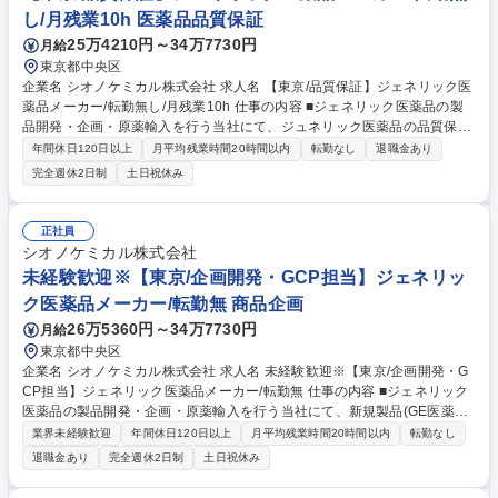
し/月残業10h 医薬品品質保証
25万4210円～34万7730円
月給
東京都中央区
企業名 シオノケミカル株式会社 求人名 【東京/品質保証】ジェネリック医
薬品メーカー/転勤無し/月残業10h 仕事の内容 ■ジェネリック医薬品の製
品開発・企画・原薬輸入を行う当社にて、ジュネリック医薬品の品質保証
(GQP)に関わる業務全般をご担当いただきます。 製造業者の製造管理、変
年間休日120日以上
月平均残業時間20時間以内
転勤なし
退職金あり
更管理、苦情処理、文書管理、書類および記録の作成などをお任せいたし
完全週休2日制
土日祝休み
ます。 募集職種 【東京/品質保証】ジェネリック医薬品メーカー/転勤無し/
月残業10h
正社員
シオノケミカル株式会社
未経験歓迎※【東京/企画開発・GCP担当】ジェネリッ
ク医薬品メーカー/転勤無 商品企画
26万5360円～34万7730円
月給
東京都中央区
企業名 シオノケミカル株式会社 求人名 未経験歓迎※【東京/企画開発・G
CP担当】ジェネリック医薬品メーカー/転勤無 仕事の内容 ■ジェネリック
医薬品の製品開発・企画・原薬輸入を行う当社にて、新規製品(GE医薬
品、OTC医薬品、医薬部外品、化粧品、健康食品など)の企画開発、GCP
業界未経験歓迎
年間休日120日以上
月平均残業時間20時間以内
転勤なし
業務をご担当いただきます。 【企画・開発業務】新規製品(ジェネリック
退職金あり
完全週休2日制
土日祝休み
医薬品、OTC医薬品、医薬品部外品、化粧品、健康食品など)の探索およ
び市場競合品の調査。新規製品の企画立案。新規製品の関連法規調査およ