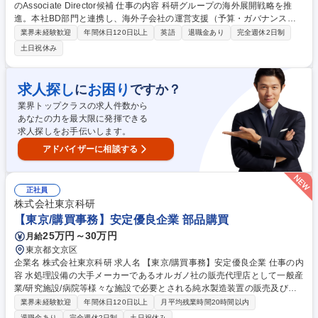
のAssociate Director候補 仕事の内容 科研グループの海外展開戦略を推
進。本社BD部門と連携し、海外子会社の運営支援（予算・ガバナンス）
から、現地法人の成長に資する新たな事業開発・拡大のリードまで幅広く
業界未経験歓迎
年間休日120日以上
英語
退職金あり
完全週休2日制
担当。現地駐在の可能性もあります。 (1)海外子会社の運営支援、進捗管
土日祝休み
理（予算、ガバナンス、リスク管理等） (2)Global展開に資する成長戦略
の検討、企画、コーディネート (3)海外子会社の事業開発業務のリード、
支援（医薬事業開発部と連携） (4)海外子会社・外部企業との英語を用い
求人探し
お困り
に
ですか？
たWeb会議や交渉 (5)社内のグローバル化推進業務 ※年4～5回程度の海外
業界トップクラスの求人件数から
出張あり。将来的な現地赴任の可能性もございます。 募集職種 【東京/海
あなたの力を最大限に発揮できる
外事業開発・子会社管理】将来のAssociate Director候補
求人探しをお手伝いします。
アドバイザーに相談する
正社員
株式会社東京科研
【東京/購買事務】安定優良企業 部品購買
25万円～30万円
月給
東京都文京区
企業名 株式会社東京科研 求人名 【東京/購買事務】安定優良企業 仕事の内
容 水処理設備の大手メーカーであるオルガノ社の販売代理店として一般産
業/研究施設/病院等様々な施設で必要とされる純水製造装置の販売及びメ
ンテナンスを行う当社にて購買事務のポジションをお願いします。 ◆販売
業界未経験歓迎
年間休日120日以上
月平均残業時間20時間以内
管理システムを使用した納品書、請求書管理、発行、発送 ◆受発注入力業
退職金あり
完全週休2日制
土日祝休み