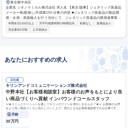
東京都中央区
企業名 シオノケミカル株式会社 求人名 【東京/薬事】ジェネリック医薬品
メーカー/転勤無し/月残業15h 仕事の内容 ■ジェネリック医薬品の製品開
発・企画・原薬輸入を行う当社にて、ジェネリック医薬品の開発薬事業務
(医薬品の製造販売承認申請に向け申請書に付随する資料を作成する業務
年間休日120日以上
月平均残業時間20時間以内
転勤なし
退職金あり
など)をご担当いただきます。 ・ジェネリック医薬品の薬事・申請業務、
完全週休2日制
土日祝休み
開発業務 ・薬機法に基づく各種承認申請書の作成 ・申請書作成にむけた
開発部門からの情報収集 ・承認申請に係る関係官庁との折衝 ・臨床開発
試験の資料作成と管理 ・研究部からくる資料管理 募集職種 【東京/薬事】
ジェネリック医薬品メーカー/転勤無し/月残業15h
あなたにおすすめの求人
正社員
キリンアンドコミュニケーションズ株式会社
中野本社【お客様相談室】お客様のお声をもとにより良
い商品づくりへ貢献 インバウンドコールスタッフ
≪★コミュニケーションを通してキリンのファンを増やしませんか？★≫ お客様のお声
をより良い商品づくりに活かしていく上で、窓口となるお客様相談室でのお仕事です。
月給
30万円