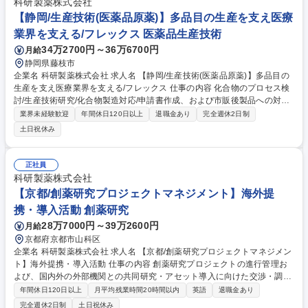
科研製薬株式会社
【静岡/生産技術(医薬品原薬)】多品目の生産を支え医療
業界を支える/フレックス 医薬品生産技術
34万2700円～36万6700円
月給
静岡県藤枝市
企業名 科研製薬株式会社 求人名 【静岡/生産技術(医薬品原薬)】多品目の
生産を支え医療業界を支える/フレックス 仕事の内容 化合物のプロセス検
討/生産技術研究/化合物製造対応/申請書作成、および市販後製品への対応
業務をお任せします。 【詳細】■技術検討計画書/報告書の作成 ■化合物合
業界未経験歓迎
年間休日120日以上
退職金あり
完全週休2日制
成/合成法の立案/合成法検討(スケールアップ検討含む) 【注力領域】研究
土日祝休み
開発領域は、当社の経験、技術、基盤を最大限活用できる領域である「免
疫系領域」「神経系領域」「感染症領域」に注力しつつ、将来を見据えた
新領域や新規モダリティにも取り組んでいます。 ※皮膚科領域で圧倒的シ
正社員
ェアをもつ当社では、フレックス制度(コアタイム有)/年休取得率75%など
科研製薬株式会社
安定した環境で働くことができます。 募集職種 【静岡/生産技術(医薬品原
【京都/創薬研究プロジェクトマネジメント】海外提
薬)】多品目の生産を支え医療業界を支える/フレックス
携・導入活動 創薬研究
28万7000円～39万2600円
月給
京都府京都市山科区
企業名 科研製薬株式会社 求人名 【京都/創薬研究プロジェクトマネジメン
ト】海外提携・導入活動 仕事の内容 創薬研究プロジェクトの進行管理お
よび、国内外の外部機関との共同研究・アセット導入に向けた交渉・調整
業務を担当します。新薬創出の司令塔として、開発の最上流工程をリード
年間休日120日以上
月平均残業時間20時間以内
英語
退職金あり
する役割です。 創薬研究ステージにおけるプロジェクトマネジメント業務
完全週休2日制
土日祝休み