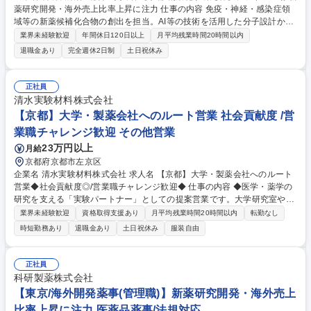
薬研究開発・海外売上比率上昇に注力 仕事の内容 免疫・神経・感染症領
域等の新薬候補化合物の創出を担当。AI等の技術を活用した分子設計か
ら、実際の有機合成(合成ルート立案・実験)、評価結果に基づく構造最適
業界未経験歓迎
年間休日120日以上
月平均残業時間20時間以内
化まで、創薬化学研究全般を担います。 1.化合物デザイン:活性・物性・
退職金あり
完全週休2日制
土日祝休み
薬物動態を考慮した新規化合物の分子設計(AI・SBDD活用含む) 2.有機合
成:合成ルートの立案、合成実験の実施、構造解析、スケールアップ検討
3.最適化研究:生物活性評価結果の解析とデザインへのフィードバック 4.特
正社員
許関連:特許出願資料の作成等 ※対象領域:免疫、神経、感染症等。新規モ
清水実験材料株式会社
ダリティへの取り組みも推進中。 募集職種 【京都/創薬化学研究者】プラ
【京都】大学・製薬会社へのルート営業 社会貢献度 /営
イム上場/新薬研究開発・海外売上比率上昇に注力
業職チャレンジ歓迎 その他営業
23万円以上
月給
京都府京都市左京区
企業名 清水実験材料株式会社 求人名 【京都】大学・製薬会社へのルート
営業◆社会貢献度◎/営業職チャレンジ歓迎◆ 仕事の内容 ◆医学・薬学の
研究を支える「実験パートナー」としての提案営業です。大学研究室や製
薬会社へ、実験動物や研究用器材を提供します。 【販売先】既存顧客中
業界未経験歓迎
資格取得支援あり
月平均残業時間20時間以内
転勤なし
心。（大学、企業(製薬会社、CRO等) 【詳細】既存顧客を中心に、納品を
時短勤務あり
退職金あり
土日祝休み
服装自由
兼ねた営業です。 単なる販売に留まらず、最新器材の提案・飼育室のレイ
アウト相談や洗浄受託など、研究者の「手足」となって実験環境を支える
のがミッションです。 入社後は飼育業務からスタートし、自分が納品した
正社員
材料が数年後の新薬や治療法に繋がる、確かな手応えを感じられる仕事で
科研製薬株式会社
す。 募集職種 【京都】大学・製薬会社へのルート営業◆社会貢献度◎/営
【東京/海外開発薬事(管理職)】新薬研究開発・海外売上
業職チャレンジ歓迎◆
比率上昇に注力 医薬品薬事/法規対応