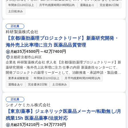
に推進しております。海外企業との提携や新規パイプライン獲得に向けた
年間休日120日以上
月平均残業時間20時間以内
退職金あり
完全週休2日制
活動強化のための採用となります。 【詳細】■ライセンス業務：(1)新規医
土日祝休み
薬品候補の導入に向けたターゲット企業選定/情報収集/評価 (2)自社開発品
の導出に向けた提携候補企業の紹介/提案 (3)契約条件の検討/交渉/社内調
整 ■アライアンスマネジメント業務：(1)提携契約締結後の関係構築/維持
正社員
(2)契約履行状況のモニタリング/契約更新,再交渉の検討 (3)社内関連部門
科研製薬株式会社
(開発,薬事,製造,営業等)との連携によるアライアンス推進 募集職種 未経験
【京都/薬効薬理プロジェクトリード】新薬研究開発・
歓迎【東京/ライセンス推進】事業成長の中核を担う/プライム上場企業
海外売上比率増に注力 医薬品品質管理
35万4500円～42万7400円
月給
京都府京都市山科区
企業名 科研製薬株式会社 求人名 【京都/薬効薬理プロジェクトリード】新
薬研究開発・海外売上比率増に注力 仕事の内容 新薬創生センターにて、
開発プロジェクトの薬理リーダーとして、治験推進・承認申請・製品価値
最大化に係る薬理試験全般を牽引します。非臨床から臨床への橋渡しを担
業界未経験歓迎
年間休日120日以上
月平均残業時間20時間以内
う裁量あるポジションです。 (1)信頼性基準下での薬効薬理試験の実施・
退職金あり
完全週休2日制
土日祝休み
指揮監督 (2)IB(治験薬概要書)、CTD(承認申請資料)の薬理パート執筆 (3)
開発品の臨床的位置づけを明確化する試験立案 (4)他部署と連携した開発
戦略策定 ※実験実務だけでなく、得られたデータを論理的に構成し、当局
正社員
への申請資料としてアウトプットする業務が重要となります。 募集職種
シオノケミカル株式会社
【京都/薬効薬理プロジェクトリード】新薬研究開発・海外売上比率増に注
【東京/薬事】ジェネリック医薬品メーカー/転勤無し/月
力
残業15h 医薬品薬事/法規対応
25万4210円～34万7730円
月給