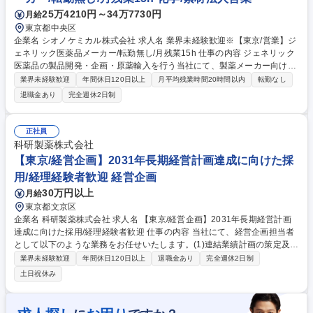
25万4210円～34万7730円
月給
東京都中央区
企業名 シオノケミカル株式会社 求人名 業界未経験歓迎※【東京/営業】ジ
ェネリック医薬品メーカー/転勤無し/月残業15h 仕事の内容 ジェネリック
医薬品の製品開発・企画・原薬輸入を行う当社にて、製薬メーカー向けに
ジェネリック医薬品の販売の営業業務をご担当いただきます。 ・製薬メー
業界未経験歓迎
年間休日120日以上
月平均残業時間20時間以内
転勤なし
カーに対して同社にてジェネリック医薬品を製造できるよう、受注活動を
退職金あり
完全週休2日制
担う企画提案営業業務をご担当いただきます。また、自社開発したジェネ
リック医薬品も製薬メーカーに対して販売いたします。 ・既存取引先への
営業に加え、医薬品や医薬部外品、健康食品などの弊社開発商品の新規売
正社員
込みも行っていただきます。 募集職種 業界未経験歓迎※【東京/営業】ジ
科研製薬株式会社
ェネリック医薬品メーカー/転勤無し/月残業15h
【東京/経営企画】2031年長期経営計画達成に向けた採
用/経理経験者歓迎 経営企画
30万円以上
月給
東京都文京区
企業名 科研製薬株式会社 求人名 【東京/経営企画】2031年長期経営計画
達成に向けた採用/経理経験者歓迎 仕事の内容 当社にて、経営企画担当者
として以下のような業務をお任せいたします。(1)連結業績計画の策定及び
予算・利益計画の策定、管理 (2)中長期経営計画の策定、進捗管理、対策
業界未経験歓迎
年間休日120日以上
退職金あり
完全週休2日制
(1)について ■各部門の予算(売上計画/原価計画/費用計画)のとりまとめ及
土日祝休み
び調整 ■各予算の予実管理 ■連結業績計画の策定 ■IFRS移行に向けた予算
策定方針の検討 (2)について ■中長期経営計画資料の作成サポート 募集職
種 【東京/経営企画】2031年長期経営計画達成に向けた採用/経理経験者歓