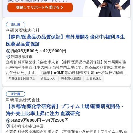
あなたの転職活動をサポートします。
登録してサポートを受ける
正社員
科研製薬株式会社
【静岡/医薬品の品質保証】海外展開を強化中/福利厚生
医薬品品質保証
35万500円～42万9000円
月給
静岡県藤枝市
企業名 科研製薬株式会社 求人名 【静岡/医薬品の品質保証】海外展開を強
化中/福利厚生◎ 仕事の内容 当社静岡工場にて、医薬品の品質保証業務を
お任せいたします。 【詳細】■GMP等の規制/査察対応 ■分析法技術移転の
移転先としての業務 ■試験検査に関わる記録類の作成/確認/承認 ■各種安定
年間休日120日以上
退職金あり
完全週休2日制
土日祝休み
性試験の計画/報告 ■逸脱管理/規格外試験結果(OOS)/トレンド外結果(OOT)
調査/変更管理 等の各種GMP文書の作成/確認/承認 ■規制等の教育/訓練の
推進 ■試験検査機器の維持管理 募集職種 【静岡/医薬品の品質保証】海外
正社員
展開を強化中/福利厚生◎
科研製薬株式会社
【京都/創薬化学研究者】プライム上場/新薬研究開発・
海外売上比率上昇に注力 創薬研究
29万6000円～34万2500円
月給
京都府京都市山科区
企業名 科研製薬株式会社 求人名 【京都/創薬化学研究者】プライム上場/新