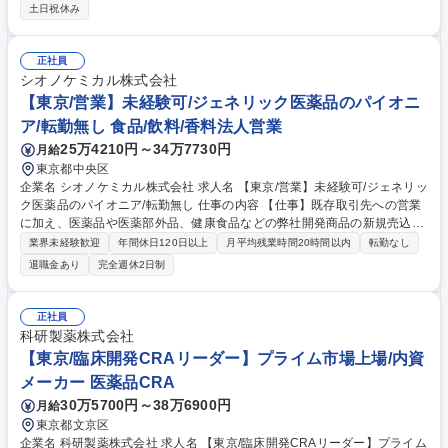
の中核を担います。 (1)創薬アイデアの提案・プロジェクト化および全体
土日祝休み
方針策定 (2)in vitro(試験管内)・in vivo(動物)薬効評価系の構築 (3)薬理試
験の実施・指示監督、結果解析および計画立案 (4)研究開発計画書や試験
報告書等のドキュメント作成 (5)他部署と連携したプロジェクト推進 ※新
正社員
薬創生センター薬理部への配属です。プレイヤー兼リーダーとして裁量を
シオノケミカル株式会社
持って研究を推進できます。 募集職種 【京都/創薬研究のプロジェクトリ
【東京/営業】未経験可/ジェネリック医薬品のパイオニ
ーダー候補】新薬研究開発に注力
ア/転勤無し 食品/飲料/香料法人営業
25万4210円～34万7730円
月給
東京都中央区
企業名 シオノケミカル株式会社 求人名 【東京/営業】未経験可/ジェネリッ
ク医薬品のパイオニア/転勤無し 仕事の内容 【仕事】既存取引先への営業
に加え、医薬品や医薬部外品、健康食品などの弊社開発商品の新規売込み
やOEM開発も積極的に行っております。 ★まずは先輩社員と行動します
業界未経験歓迎
年間休日120日以上
月平均残業時間20時間以内
転勤なし
ので、業界未経験の方もご安心ください。 【魅力】 ★自社製品を通じて
退職金あり
完全週休2日制
医療に貢献できる社会貢献性の高い仕事です。 ★国策で追い風のジェネリ
ック医薬品のパイオニア企業 【配属・教育体制】医療用医薬品を中心に扱
う営業1課、OTCやヘルスケア商品などを取り扱う営業2課、各種業務を取
正社員
りまとめる営業業務課からなり、OJTを通じてしっかりと営業活動ができ
科研製薬株式会社
るよう教育いたします。 募集職種 【東京/営業】未経験可/ジェネリック医
【東京/臨床開発CRAリーダー】プライム市場上場/内資
薬品のパイオニア/転勤無し
メーカー 医薬品CRA
30万5700円～38万6900円
月給
東京都文京区
企業名 科研製薬株式会社 求人名 【東京/臨床開発CRAリーダー】プライム