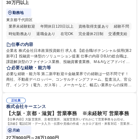
30万円以上
勤務地
東京都千代田区
業界未経験歓迎
年間休日120日以上
資格取得支援あり
経験不問
時短勤務あり
退職金あり
在宅OK
完全週休2日制
交通費支給
駅近5分以内
土日祝休み
第二新卒歓迎
寮・社宅あり
仕事の内容
食事補助あり
託児所あり
企業名 株式会社日本政策投資銀行 求人名 【総合職/ポテンシャル採用(第2
新卒)】投融資一体型のソリューション提案 仕事の内容 DBJの総合職は、
課題解決型のファイナンス業務、投融資審査業務、M＆Aなどアドバイザ
リー業務、地域戦略企画業務など、多様な業務に精通し、複数の専門性を
必要な経験・能力等
掛け合わせて広く社会に貢献していく職種です。 入社後は、横断的なロー
必要な経験・能力等 第二新卒歓迎※金融業界での経験は一切不問です！
テーションを経て適性や専門性に応じたキャリアを形成していただきま
商社、不動産デベロッパー、コンサルティングファーム、監査法人、官公
す。総合職として入社いただき、下記いずれかの部門でご活躍いただきま
庁、インフラ（電力、ガス等）、メーカーなど、幅広い業界からの採用実
す。※未経験の方に関しては、入行後3ヶ月間の金融の実務を学んでいた
績があります。 ＜求める人物像＞DBJでは、強い社会的使命感をもち、今
だく研修を準備しております。 ・法人RM業務・金融機能業務・コーポレ
後の日本のあり方を俯瞰する総合性と、金融分野のフロンティアを切り拓
ート・ナレッジ業務 ※それぞれの業務内容に関しては、別途その他労働条
正社員
く高い志を併せもった人材を求めています。ポテンシャル採用（第2新
株式会社キーエンス
件備考欄に記載 募集職種 【総合職/ポテンシャル採用(第2新卒)】投融資一
卒）では、金融業界での経験や知識を問いません。新たな時代を見据え
体型のソリューション提案
て、複雑化する社会課題の解決に向けて先鞭をつける役割を担いたい、と
【大阪・京都・滋賀】営業事務 ※未経験可 営業事務
いう気概をお持ちの方を心待ちにしています。 学歴・資格 学歴：大学院
【仕事内容】大阪営業所、京都営業所、滋賀営業所いずれかにて営業事務をお任せ。
大学 語学力： 資格：
【詳細】電話応対・データ入力・伝票や見積の作成・カタログ送付・来客対応・営業所内
で発生する事務業務や業務改善をお任せ。
月給
27万9000円～28万1000円