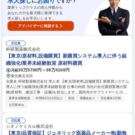
求人探し
お困り
に
ですか？
迎
業界トップクラスの求人件数から
あなたの力を最大限に発揮できる
求人探しをお手伝いします。
アドバイザーに相談する
正社員
科研製薬株式会社
【東京/原材料,設備購買】新購買システム導入に伴う組
織強化/業界未経験歓迎 原材料購買
30万5700円～39万4100円
月給
東京都文京区
企業名 科研製薬株式会社 求人名 【東京/原材料,設備購買】新購買システム
導入に伴う組織強化/業界未経験歓迎 仕事の内容 当社の全社購買業務の実
務(原材料、建設工事・設備)を担当します。国内外のサプライヤーとの価
格交渉、契約対応、SCM 管理に加え、購買システムの DX 推進など、幅
業界未経験歓迎
年間休日120日以上
英語
退職金あり
完全週休2日制
広く携わることが可能です。 (1) 購買・調達に関する社内外(海外含む)の
土日祝休み
交渉・調整(原価低減、トラブル対応等) (2) 購入依頼対応、業者選定、見
積取得、発注、検収 (3) 各種法令対応(下請法、関税法、インボイス制度
等) (4) 購買システムの運用・管理・再構築(DX 推進) (5) SCM、サプライ
正社員
ヤー評価、環境対応 募集職種 【東京/原材料,設備購買】新購買システム導
シオノケミカル株式会社
入に伴う組織強化/業界未経験歓迎
【東京/品質保証】ジェネリック医薬品メーカー/転勤無