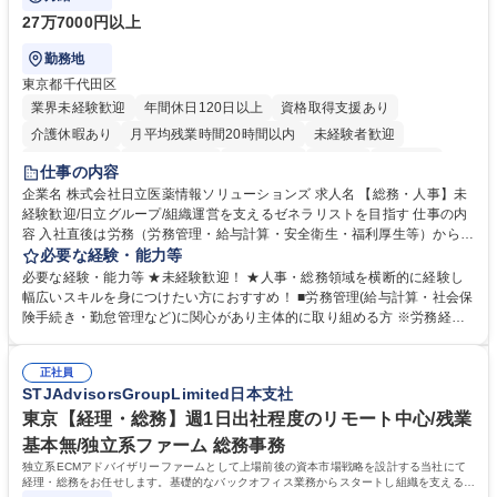
27万7000円以上
勤務地
東京都千代田区
業界未経験歓迎
年間休日120日以上
資格取得支援あり
介護休暇あり
月平均残業時間20時間以内
未経験者歓迎
住宅手当あり
時短勤務あり
退職金あり
在宅OK
賞与あり
仕事の内容
育休あり
完全週休2日制
交通費支給
土日祝休み
寮・社宅あり
企業名 株式会社日立医薬情報ソリューションズ 求人名 【総務・人事】未
経験歓迎/日立グループ/組織運営を支えるゼネラリストを目指す 仕事の内
容 入社直後は労務（労務管理・給与計算・安全衛生・福利厚生等）からお
任せいたします。将来は総務・採用・教育業務へ守備範囲を広げ、組織運
必要な経験・能力等
営を支えるゼネラリストをめざせます。 ・初期業務：労働時間管理、給与
必要な経験・能力等 ★未経験歓迎！ ★人事・総務領域を横断的に経験し
計算、社会保険対応、福利厚生管理、安全衛生、健康経営推進等をお任せ
幅広いスキルを身につけたい方におすすめ！ ■労務管理(給与計算・社会保
します。ご経験に応じて、休職者管理など、幅広く経験を積んでいただき
険手続き・勤怠管理など)に関心があり主体的に取り組める方 ※労務経験
ます。 ・将来的な広がり：総務・採用・教育・税務対応・経営企画等。
者は早期にご活躍いただけます。 ■チームで仕事を推進できる方■将来は
★メンバーがマンツーマンで丁寧に教えるため、ご経験が浅くても安心！
マネジメント職として活躍したい 【尚可】■人事、労務、採用、教育業務
幅広く経験を積みたい意欲がある方に最適な環境です。 募集職種 【総
正社員
のご経験 ■労務管理（給与計算・社会保険手続き・勤怠管理など）の経験
STJAdvisorsGroupLimited日本支社
務・人事】未経験歓迎/日立グループ/組織運営を支えるゼネラリストを目
■衛生管理者の資格をお持ちの方 学歴・資格 学歴：大学院 大学 高専 短大
指す
専修学校 高校 語学力： 資格：
東京【経理・総務】週1日出社程度のリモート中心/残業
基本無/独立系ファーム 総務事務
独立系ECMアドバイザリーファームとして上場前後の資本市場戦略を設計する当社にて
経理・総務をお任せします。基礎的なバックオフィス業務からスタートし組織を支える専