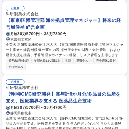
正社員
科研製薬株式会社
【東京/国際管理部 海外拠点管理マネジャー】将来の経
営層候補 経営企画
30万5700円～38万7300円
月給
東京都文京区
企業名 科研製薬株式会社 求人名 【東京/国際管理部 海外拠点管理マネジャ
ー】将来の経営層候補 仕事の内容 海外子会社の財務・会計管理、および
運営支援を担当。予算管理やガバナンス構築、リスク管理を主導します。
年3から4回の海外出張があり、将来的には海外現地法人への赴任の可能性
業界未経験歓迎
年間休日120日以上
英語
退職金あり
完全週休2日制
もございます。 (1)海外子会社の財務会計業務の支援・管理 (2)本社経理部
土日祝休み
と連携した調整・取り纏め (3)英語を用いた海外拠点との円滑なコミュニ
ケーション (4)予算管理、ガバナンス構築、リスク管理の推進 (5)法的案
件、業務監査体制の計画・運用調整 (6)グローバル成長戦略の検討・企画
正社員
Associate Directorとしてチームを牽引し、同社の世界展開を財務面から
科研製薬株式会社
支えるやりがいの大きなポジションです。 募集職種 【東京/国際管理部 海
【静岡/CMC研究開発】賞与計6か月分/多品目の生産を
外拠点管理マネジャー】将来の経営層候補
支え、医療業界を支える 医薬品生産技術
30万5700円～35万4700円
月給
静岡県藤枝市
企業名 科研製薬株式会社 求人名 【静岡/CMC研究開発】賞与計6か月分/多
品目の生産を支え、医療業界を支える 仕事の内容 バイオ/クラシカル発酵
技術を利用して製造された医薬品用原薬の安定供給及びコスト低減を目的