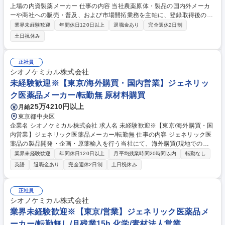
上場の内資製薬メーカー 仕事の内容 当社農薬原体・製品の国内外メーカ
ーや商社への販売・普及、および市場開拓業務を主軸に、登録取得後の上
市に向けた製品化協議や、海外パートナーとの英語によるコミュニケーシ
業界未経験歓迎
年間休日120日以上
退職金あり
完全週休2日制
ョン、販売計数管理等を担当します。 (1)国内・海外の農薬メーカーや商
土日祝休み
社への販売・普及活動 (2)社内関係部署との農薬製品開発・製品化協議 (3)
担当エリアの販売計数管理 (4)取引先との技術説明・導入提案 (5)海外パー
トナーとの英語を用いた交渉・連携。 ★入社後は特薬営業グループ（14
正社員
名）に配属。ジョブローテーションにより、希望や適性に応じて国内外の
シオノケミカル株式会社
開発業務にも挑戦できるキャリアパスがあります。 募集職種 【東京/農薬
未経験歓迎※【東京/海外購買・国内営業】ジェネリッ
営業】国内外を担当/プライム上場の内資製薬メーカー
ク医薬品メーカー/転勤無 原材料購買
25万4210円以上
月給
東京都中央区
企業名 シオノケミカル株式会社 求人名 未経験歓迎※【東京/海外購買・国
内営業】ジェネリック医薬品メーカー/転勤無 仕事の内容 ジェネリック医
薬品の製品開発・企画・原薬輸入を行う当社にて、海外購買(現地での買
い付けや新規買い付け先の開拓)や国内営業(輸入した製品の国内販売先と
業界未経験歓迎
年間休日120日以上
月平均残業時間20時間以内
転勤なし
の橋渡しなど)をご担当いただきます。 国内・海外の得意先(メーカーや工
英語
退職金あり
完全週休2日制
土日祝休み
場)を訪問し、仕入や営業活動を行いま す。技術資料の翻訳や取引先との
コレポンも担当いただきます。 ・海外取引先とのコレポン(英語、他言語
も考慮) ・国内、海外得意先への営業活動(取引国はアジア・欧州など) ・
正社員
技術資料等の翻訳 ・医薬品等の輸出入に携わる事務サポート 募集職種 未
シオノケミカル株式会社
経験歓迎※【東京/海外購買・国内営業】ジェネリック医薬品メーカー/転
業界未経験歓迎※【東京/営業】ジェネリック医薬品メ
勤無
ーカー/転勤無し/月残業15h 化学/素材法人営業