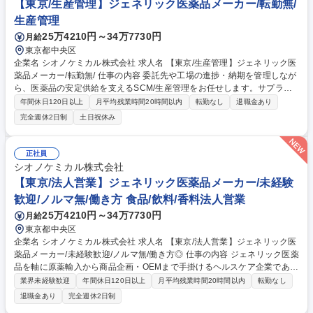
【東京/生産管理】ジェネリック医薬品メーカー/転勤無/
生産管理
25万4210円～34万7730円
月給
東京都中央区
企業名 シオノケミカル株式会社 求人名 【東京/生産管理】ジェネリック医
薬品メーカー/転勤無/ 仕事の内容 委託先や工場の進捗・納期を管理しなが
ら、医薬品の安定供給を支えるSCM/生産管理をお任せします。サプライ
チェーン全体を動かす役割を担う、製薬メーカーの中核的な業務です。
年間休日120日以上
月平均残業時間20時間以内
転勤なし
退職金あり
【業務詳細】 ■受注・FCST・委託先情報に基づく生産計画立案 ■生産進
完全週休2日制
土日祝休み
捗・納期・トラブル状況のモニタリングと調整 ■原材料・仕掛品・製品の
在庫管理および欠品防止対応 ■営業・製造・品質・物流など関係部門との
調整・情報連携 ■原価管理補助、各種データ集計・資料作成など営業事務
正社員
業務 募集職種 【東京/生産管理】ジェネリック医薬品メーカー/転勤無/
シオノケミカル株式会社
【東京/法人営業】ジェネリック医薬品メーカー/未経験
歓迎/ノルマ無/働き方 食品/飲料/香料法人営業
25万4210円～34万7730円
月給
東京都中央区
企業名 シオノケミカル株式会社 求人名 【東京/法人営業】ジェネリック医
薬品メーカー/未経験歓迎/ノルマ無/働き方◎ 仕事の内容 ジェネリック医薬
品を軸に原薬輸入から商品企画・OEMまで手掛けるヘルスケア企業である
当社にて、既存顧客を中心にドラッグストアや通販会社、小売店向けに自
業界未経験歓迎
年間休日120日以上
月平均残業時間20時間以内
転勤なし
社の商品の提案営業をお任せいたします。 【業務詳細】 ■既存顧客を中心
退職金あり
完全週休2日制
に新商品の提案やOEM提案、商品開発に関するコンサルティングなど幅広