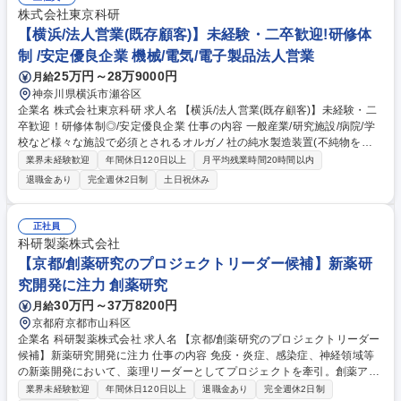
株式会社東京科研
【横浜/法人営業(既存顧客)】未経験・二卒歓迎!研修体
制 /安定優良企業 機械/電気/電子製品法人営業
25万円～28万9000円
月給
神奈川県横浜市瀬谷区
企業名 株式会社東京科研 求人名 【横浜/法人営業(既存顧客)】未経験・二
卒歓迎！研修体制◎/安定優良企業 仕事の内容 一般産業/研究施設/病院/学
校など様々な施設で必須とされるオルガノ社の純水製造装置(不純物を取
り除く装置)などの販売代理店の当社にて、ルート営業(販売店向け/直販)を
業界未経験歓迎
年間休日120日以上
月平均残業時間20時間以内
募集。離職率が低く安定した企業です。 【取扱製品】「オルガノ社」の作
退職金あり
完全週休2日制
土日祝休み
る純水製造装置【営業スタイル】既存顧客向けルート営業(お困りごとの
ヒアリング・新製品の提案・不具合の一次対応等) 【育成】まずは先輩社
員と納品現場へ行きメンテナンス業務を通して純水製造装置の知識等を習
正社員
得。その後徐々に担当顧客を引継ぎながら、独り立ちを目指します。営業
科研製薬株式会社
職では「売るだけ」ではなく、納入後のアフターメンテナンスも一部担う
【京都/創薬研究のプロジェクトリーダー候補】新薬研
ため顧客と長期の関係構築が可能です。 募集職種 【横浜/法人営業(既存顧
究開発に注力 創薬研究
客)】未経験・二卒歓迎！研修体制◎/安定優良企業
30万円～37万8200円
月給
京都府京都市山科区
企業名 科研製薬株式会社 求人名 【京都/創薬研究のプロジェクトリーダー
候補】新薬研究開発に注力 仕事の内容 免疫・炎症、感染症、神経領域等
の新薬開発において、薬理リーダーとしてプロジェクトを牽引。創薬アイ
デアの具現化から評価系構築、試験実施、全体方針の策定まで、創薬研究
業界未経験歓迎
年間休日120日以上
退職金あり
完全週休2日制