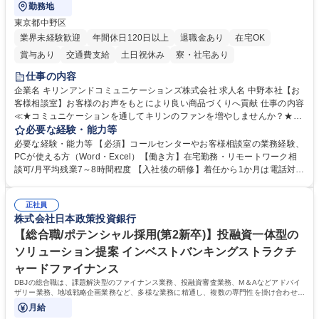
勤務地
東京都中野区
業界未経験歓迎
年間休日120日以上
退職金あり
在宅OK
賞与あり
交通費支給
土日祝休み
寮・社宅あり
仕事の内容
企業名 キリンアンドコミュニケーションズ株式会社 求人名 中野本社【お
客様相談室】お客様のお声をもとにより良い商品づくりへ貢献 仕事の内容
≪★コミュニケーションを通してキリンのファンを増やしませんか？★≫
お客様のお声をより良い商品づくりに活かしていく上で、窓口となるお客
必要な経験・能力等
様相談室でのお仕事です。 日々お客様からいただくキリングループへのご
必要な経験・能力等 【必須】コールセンターやお客様相談室の業務経験、
意見を、企業活動に活かしています。お客様からの声に迅速かつ誠意をも
PCが使える方（Word・Excel）【働き方】在宅勤務・リモートワーク相
って対応、情報提供するとともにグループ内活動に反映しています。 【具
談可/月平均残業7～8時間程度 【入社後の研修】着任から1か月は電話対応
体的には】電話応対、メール、お手紙対応、ご指摘品調査報告書作成、有
のOJTを中心に実施し、電話対応に慣れた段階でメール・手紙のOJTを実
人チャットボット対応など。 【1日の対応件数】■電話：月間一人当たり
施する予定です。独り立ち以降もしっかりフォローする体制を整えていま
平均100件前後■メール・手紙：同上40件前後 募集職種 中野本社【お客様
正社員
すのでご安心ください。 【当社について】キリングループの広報機能を担
株式会社日本政策投資銀行
相談室】お客様のお声をもとにより良い商品づくりへ貢献
う会社として、お客様との出会いを大切にし、磨き上げたホスピタリティ
を込めてコミュニケーションをとりながら広報関連業務を行っておりま
【総合職/ポテンシャル採用(第2新卒)】投融資一体型の
す。 学歴・資格 学歴：大学院 大学 高専 短大 専修学校 高校 語学力： 資
ソリューション提案 インベストバンキングストラクチ
格：
ャードファイナンス
DBJの総合職は、課題解決型のファイナンス業務、投融資審査業務、M＆Aなどアドバイ
ザリー業務、地域戦略企画業務など、多様な業務に精通し、複数の専門性を掛け合わせて
広く社会に貢献していく職種です。
月給