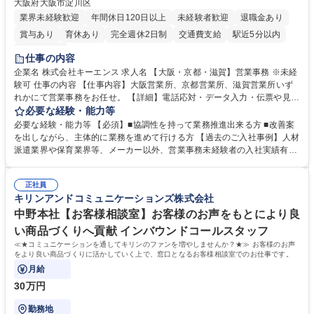
大阪府大阪市淀川区
業界未経験歓迎
年間休日120日以上
未経験者歓迎
退職金あり
賞与あり
育休あり
完全週休2日制
交通費支給
駅近5分以内
土日祝休み
仕事の内容
企業名 株式会社キーエンス 求人名 【大阪・京都・滋賀】営業事務 ※未経
験可 仕事の内容 【仕事内容】大阪営業所、京都営業所、滋賀営業所いず
れかにて営業事務をお任せ。 【詳細】電話応対・データ入力・伝票や見積
の作成・カタログ送付・来客対応・営業所内で発生する事務業務や業務改
必要な経験・能力等
善をお任せ。 【教育制度】ご入社後、育成担当とペアになりながらOJTに
必要な経験・能力等 【必須】■協調性を持って業務推進出来る方 ■改善案
て業務を覚えていただくことが可能です。業務システムがきちんと構築さ
を出しながら、主体的に業務を進めて行ける方 【過去のご入社事例】人材
れているため、スムーズに仕事に慣れることができる環境です。また、
派遣業界や保育業界等、メーカー以外、営業事務未経験者の入社実績有
「チームで成果を出す文化」があり、良いやり方を積極的に共有しながら
【当社の事務職について】単なる事務ではなく主体性を発揮したサポート
常に改善を目指す風土のため、安心して業務に取り組んでいただけます。
により、キーエンスの付加価値向上に貢献します。ベースの定型業務に加
募集職種 【大阪・京都・滋賀】営業事務 ※未経験可
正社員
えて、お客様や社員の状況に合わせ、能動的なサポート、改善の動きも期
キリンアンドコミュニケーションズ株式会社
待され。組織を支えるスペシャリストとして、チームに貢献し、結果的に
社員から頼られる存在になることができます。平均19:30の退勤以降の業
中野本社【お客様相談室】お客様のお声をもとにより良
務の持ち帰りも禁止されており、メリハリのある働き方となります。 学
い商品づくりへ貢献 インバウンドコールスタッフ
歴・資格 学歴：大学院 大学 高専 短大 語学力： 資格：
≪★コミュニケーションを通してキリンのファンを増やしませんか？★≫ お客様のお声
をより良い商品づくりに活かしていく上で、窓口となるお客様相談室でのお仕事です。
月給
30万円
勤務地