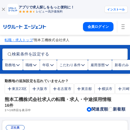
アプリで求人探しをもっと便利に！
インストール
レビュー高評価
無料
会員ログイン
/
転職・求人トップ
熊本工機株式会社求人
検索条件を設定する
勤務地
職種
年収
こだわり条件
雇用形態
新着のみ
勤務地の追加設定を忘れていませんか？
東京23区
大阪市
名古屋市
東京都
横浜市
川崎
熊本工機株式会社求人の転職・求人・中途採用情報
16
件
関連度順
新着順
1
〜
16
件目を表示中
正社員