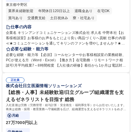
東京都中野区
業界未経験歓迎
年間休日120日以上
退職金あり
在宅OK
賞与あり
交通費支給
土日祝休み
寮・社宅あり
仕事の内容
企業名 キリンアンドコミュニケーションズ株式会社 求人名 中野本社【お
客様相談室】お客様のお声をもとにより良い商品づくりへ貢献 仕事の内容
≪★コミュニケーションを通してキリンのファンを増やしませんか？★≫
お客様のお声をより良い商品づくりに活かしていく上で、窓口となるお客
必要な経験・能力等
様相談室でのお仕事です。 日々お客様からいただくキリングループへのご
必要な経験・能力等 【必須】コールセンターやお客様相談室の業務経験、
意見を、企業活動に活かしています。お客様からの声に迅速かつ誠意をも
PCが使える方（Word・Excel）【働き方】在宅勤務・リモートワーク相
って対応、情報提供するとともにグループ内活動に反映しています。 【具
談可/月平均残業7～8時間程度 【入社後の研修】着任から1か月は電話対応
体的には】電話応対、メール、お手紙対応、ご指摘品調査報告書作成、有
のOJTを中心に実施し、電話対応に慣れた段階でメール・手紙のOJTを実
人チャットボット対応など。 【1日の対応件数】■電話：月間一人当たり
施する予定です。独り立ち以降もしっかりフォローする体制を整えていま
平均100件前後■メール・手紙：同上40件前後 募集職種 中野本社【お客様
正社員
すのでご安心ください。 【当社について】キリングループの広報機能を担
株式会社日立医薬情報ソリューションズ
相談室】お客様のお声をもとにより良い商品づくりへ貢献
う会社として、お客様との出会いを大切にし、磨き上げたホスピタリティ
を込めてコミュニケーションをとりながら広報関連業務を行っておりま
【総務・人事】未経験歓迎/日立グループ/組織運営を支
す。 学歴・資格 学歴：大学院 大学 高専 短大 専修学校 高校 語学力： 資
えるゼネラリストを目指す 総務
格：
入社直後は労務（労務管理・給与計算・安全衛生・福利厚生等）からお任せいたします。
将来は総務・採用・教育業務へ守備範囲を広げ、組織運営を支えるゼネラリストをめざせ
ます。
月給
27万7000円以上