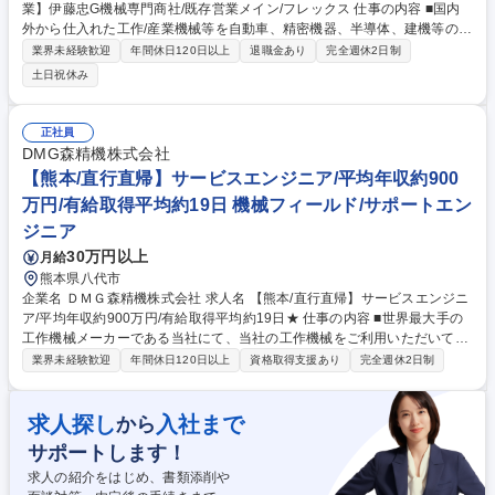
業】伊藤忠G機械専門商社/既存営業メイン/フレックス 仕事の内容 ■国内
外から仕入れた工作/産業機械等を自動車、精密機器、半導体、建機等の業
界における大手メーカーへ直販する営業を担当。仕入れ/販売の両面を担当
業界未経験歓迎
年間休日120日以上
退職金あり
完全週休2日制
し、取扱い商材の価格は、数百万円から2,30億円規模まで。 既存・新規割
土日祝休み
合としては9:1ほど。日本を代表する超大手企業様をお客様とできる事、
一つの案件が2年を超すような足の長い案件に携わることもあり、客先と
の関係構築をしながら、交渉力などの営業能力を培うことできることが魅
正社員
力です。 顧客要望に応じて、その要望を満たせる商材の仕入先を新たに開
DMG森精機株式会社
拓したり、提案の幅に制限はありません。時には生産ラインそのものを企
【熊本/直行直帰】サービスエンジニア/平均年収約900
画提案する場合もございます。 募集職種 名古屋【工作/産業機械の営業】
万円/有給取得平均約19日 機械フィールド/サポートエン
伊藤忠G機械専門商社/既存営業メイン/フレックス
ジニア
30万円以上
月給
熊本県八代市
企業名 ＤＭＧ森精機株式会社 求人名 【熊本/直行直帰】サービスエンジニ
ア/平均年収約900万円/有給取得平均約19日★ 仕事の内容 ■世界最大手の
工作機械メーカーである当社にて、当社の工作機械をご利用いただいてい
るお客様先へ出張し、工作機械の修理・保守点検を実施いただきます。納
業界未経験歓迎
年間休日120日以上
資格取得支援あり
完全週休2日制
入後、長く使用いただくために重要な業務です。 【仕事内容の詳細】◇お
客様納入機の修理、点検 ◇消耗部品、破損部品の交換、精度調整 ◇設備
トラブルを未然に防ぐためのアドバイス、提案◇修理、メンテナンスご要
求人探し
入社まで
から
望に対する部品手配、電話サポート◇工作機械のネットワーク接続 【勤務
サポートします！
スタイル】◇自宅とお客様先の直行直帰となります。◇基本的に毎日お客
様先に行く業務のため、内勤はほとんどありません。 募集職種 【熊本/直
求人の紹介をはじめ、書類添削や