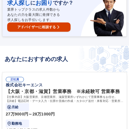
果の反映■設計レビューや品質改善活動への参画 世界的に需要が高まる半
求人探し
お困り
に
ですか？
導体製造装置の“心臓部”となる露光装置の設計に携われる、技術者として
業界トップクラスの求人件数から
大きな価値を築けるポジションです。 募集職種 【熊谷】半導体露光装置
あなたの力を最大限に発揮できる
の製品設計・工具設計エンジニア/CATIA/無期雇用派遣
求人探しをお手伝いします。
アドバイザーに相談する
あなたにおすすめの求人
正社員
株式会社キーエンス
【大阪・京都・滋賀】営業事務 ※未経験可 営業事務
【仕事内容】大阪営業所、京都営業所、滋賀営業所いずれかにて営業事務をお任せ。
【詳細】電話応対・データ入力・伝票や見積の作成・カタログ送付・来客対応・営業所内
で発生する事務業務や業務改善をお任せ。
月給
27万9000円～28万1000円
勤務地