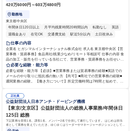
420万6000円～603万4800円
勤務地
東京都中央区
年間休日120日以上
月平均残業時間20時間以内
転勤なし
英語
退職金あり
在宅OK
交通費支給
駅近5分以内
土日祝休み
仕事の内容
企業名 ヒガシマルインターナショナル株式会社 求人名 東京都中央区【営
業事務・貿易事務】食品商社/残業少なめ/リモート等相談可 仕事の内容 食
品の加工・販売を行っている当社にて、営業事務・貿易事務をお任せいた
します。営業社員のサポートポジションとして、受発注から海外工場との
必要な経験・能力等
調整まで幅広く対応し、当社事業の根幹を支えていただきます。 ■受発注
必要な経験・能力等 【必須】■営業事務または貿易事務の経験■英語での
業務、請求書発行 ■海外工場とのスケジュール調整 ■在庫管理 ■輸入書類
メールのやり取りに抵抗感の無い方 【尚可】■商社での営業事務の経験■
の確認・作成 ■配送手配 ■通関業者を通して行う輸出入業全般 ■倉庫との
通関業務の経験。 【働き方について】所定労働時間は7時間と短めで、残
倉入れ調整等 ※ゼネラリストとしてのキャリアアップを目指すことが可能
業も月平均20時間以下です。時差出勤制度や週1日のリモート勤務も相談
です。単に商品を販売するだけでなく原料の仕入れから販売までをトータ
可能で、ワークライフバランスを保ち長期就業しやすい環境です。 【当社
ルプロデュースしているため、商品に関わる全ての業務をサポート頂きま
正社員
の強み】1991年の設立以来、外食産業を中心としたお客様の多様なニー
公益財団法人日本アンチ・ドーピング機構
す。 募集職種 東京都中央区【営業事務・貿易事務】食品商社/残業少なめ/
ズに沿った冷凍水産物等の生産・輸入・販売を一貫して手掛けています。
リモート等相談可
自社工場と海外拠点の強固な連携によるワンストップサービスが最大の強
【東京/文京区】公益財団法人の総務人事業務/年間休日
みです。 学歴・資格 学歴：大学院 大学 語学力：英語 資格：
125日 総務
下記業務を部長1名、課長1名、メンバー2名で分担して遂行しています。 はじめは担当
者として業務を覚えていただき、ゆくゆくはリーダーやマネージャーポジションとして活
躍いただくことを期待しています。