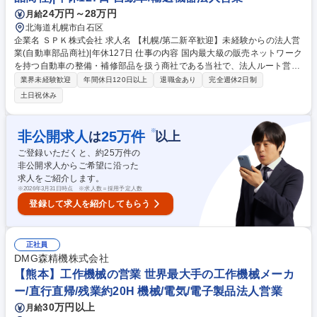
24万円～28万円
月給
北海道札幌市白石区
企業名 ＳＰＫ株式会社 求人名 【札幌/第二新卒歓迎】未経験からの法人営
業(自動車部品商社)|年休127日 仕事の内容 国内最大級の販売ネットワーク
を持つ自動車の整備・補修部品を扱う商社である当社で、法人ルート営業
をお任せ。入社3～5年目までは商品知識習得のため、バックオフィス業務
業界未経験歓迎
年間休日120日以上
退職金あり
完全週休2日制
（受発注・倉庫業務等)に従事頂きます。 何もわからない状態でお客様と
土日祝休み
やり取りすることはなく、社内での育成に時間をかけ、一人前になった段
階で営業に出ていただきます。そのため、未経験から営業職にチャレンジ
したい方にはぴったりの職場環境です。 《商品》自動車の事故修理・点検
※
非公開求人
25
万件
は
以上
整備に必要な部品、整備機器等 《顧客》整備工場、ガソリンスタンド、カ
ご登録いただくと、約
25
万件の
ーショップ等をエンドユーザーとする自動車部品商社 募集職種 【札幌/第
非公開求人からご希望に沿った
二新卒歓迎】未経験からの法人営業(自動車部品商社)|年休127日
求人をご紹介します。
※
2026年3月31日時点 ※求人数＝採用予定人数
登録して求人を紹介してもらう
正社員
DMG森精機株式会社
【熊本】工作機械の営業 世界最大手の工作機械メーカ
ー/直行直帰/残業約20H 機械/電気/電子製品法人営業
30万円以上
月給