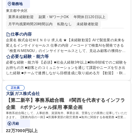
勤務地
東京都中央区
業界未経験歓迎
副業・WワークOK
年間休日120日以上
月平均残業時間20時間以内
転勤なし
未経験者歓迎
時短勤務あり
経験者歓迎
在宅OK
完全週休2日制
交通費支給
仕事の内容
駅近5分以内
土日祝休み
服装自由
企業名 株式会社ＭＥＮＯＵ 求人名 ★【未経験歓迎】AIで製造業の未来を
変えるインサイドセールス 仕事の内容 ノーコードで検査AIを開発できる
「検査AI MENOU」のインサイドセールスとして、見込み顧客の獲得から
商談機会の創出までを担っていただきます。マーケティングとフィールド
必要な経験・能力等
セールスをつなぐ役割として、 適切なタイミングで顧客とコミュニケーシ
必要な経験・能力等 【必須】■社会人経験3年以上■BtoB領域でのご経験を
ョンを取りながら、受注につながる商談機会の最大化を目指します。 【具
お持ちの方 ■顧客とのコミュニケーションを通じて課題やニーズを引き出
体的な仕事内容】 リードへの電話・メールによるアプローチ/リードナー
した経験 ■チームで連携しながら目標達成に取り組める方 【歓迎】・BtoB
チャリングおよび商談創出/CRMを活用した顧客情報の管理・分析/マーケ
SaaS企業での営業またはインサイドセールス経験 ・製造業向けの営業経
ティング施策と連携したフォローアップ/商談化率向上に向けた改善提案・
験 ・オフライン・オンラインセミナー登壇経験 ・マーケティング施策の
実行/フィールドセールスへの案件連携 募集職種 ★【未経験歓迎】AIで製
正社員
企画・実行経験 ・CRM・リードナーチャリングに関する知見 ・データを
大阪ガス株式会社
造業の未来を変えるインサイドセールス
もとに営業プロセスを改善した経験 学歴・資格 学歴：大学院 大学 高専 短
大 専修学校 高校 語学力： 資格：
【第二新卒】事務系総合職 #関西を代表するインフラ
企業 #ポテンシャル採用 事業企画
事務系総合職として、人事総務、資源海外、事業企画、営業などの業務に従事していただ
きます。 【業務内容の一例】■所属事業部の勤労業務 ■海外に関係する各種業務 ■営業部
門の企画スタッフ、ルート営業
月給
22万7000円以上