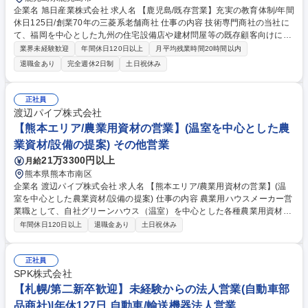
企業名 旭日産業株式会社 求人名 【鹿児島/既存営業】充実の教育体制/年間
休日125日/創業70年の三菱系老舗商社 仕事の内容 技術専門商社の当社に
て、福岡を中心とした九州の住宅設備店や建材問屋等の既存顧客向けに三
菱電機製の空調機や換気扇等の住宅設備関連機器、建材製品の提案営業を
業界未経験歓迎
年間休日120日以上
月平均残業時間20時間以内
お任せします。 【詳細】定期訪問を通じ顧客ニーズを把握、見積の提示か
退職金あり
完全週休2日制
土日祝休み
ら受注、納品サポート、製品トラブル発生時のメーカーと顧客の橋渡しま
で担当。外回りを中心に、実際の現場でも工事業者と打ち合わせを行い、
商品提案や設置方法などを協議、アフターフォロー対応までお任せしま
正社員
す。【入社後の流れ】1か月程度は研修を行い商品知識をつけて頂き、そ
渡辺パイプ株式会社
の後は現場にて先輩について顧客理解をしていき半年～1年かけて独り立
【熊本エリア/農業用資材の営業】(温室を中心とした農
ちを目指します。 募集職種 【鹿児島/既存営業】充実の教育体制/年間休日
業資材/設備の提案) その他営業
125日/創業70年の三菱系老舗商社
21万3300円以上
月給
熊本県熊本市南区
企業名 渡辺パイプ株式会社 求人名 【熊本エリア/農業用資材の営業】(温
室を中心とした農業資材/設備の提案) 仕事の内容 農業用ハウスメーカー営
業職として、自社グリーンハウス（温室）を中心とした各種農業用資材・
設備・栽培システムの提案・販売いただきます。 ■顧客:代理店様、一般の
年間休日120日以上
退職金あり
土日祝休み
農家様、大手農業法人等。 【具体的には】 【1】代理店さまよりグリーン
ハウス案件の依頼【2】生産者さま、代理店さまと仕様打合せ【3】CAD
で設計、見積もり→受注 【4】施工会社の手配【5】完成後、引渡し ◎下
正社員
限100万円くらいから3000～4000万円／300坪、大きいものですと数億円
SPK株式会社
規模の施工例、さらに10億を超える規模の建設事例あり 募集職種 【熊本
【札幌/第二新卒歓迎】未経験からの法人営業(自動車部
エリア/農業用資材の営業】(温室を中心とした農業資材/設備の提案)
品商社)|年休127日 自動車/輸送機器法人営業