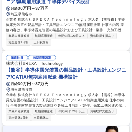
ニア/無期雇用派遣 半導体デバイス設計
30万円～37万円
月給
埼玉県熊谷市
企業名 株式会社ＢＲＥＸＡ Ｔｅｃｈｎｏｌｏｇｙ 求人名 【熊谷市】半導
体露光装置の製品設計・工具設計エンジニア/無期雇用派遣 仕事の内容 業
務内容は、半導体露光装置の製品設計および工具設計・製作、光加工機関
連の試作開発評価をCATIAを用いて担当していただきます。 ■半導体露光
業界未経験歓迎
無期雇用派遣
年間休日120日以上
資格取得支援あり
装置の各種部品・ユニットの製品設計 ■専用工具や治具の設計・製作、改
完全週休2日制
土日祝休み
良検討 ■光加工機関連の試作開発および性能評価 ■CATIAを用いた3Dモデ
リング、図面作成 ■試作時の組立サポートおよび検証結果の反映 ■設計レ
ビューや品質改善活動への参画 募集職種 【熊谷市】半導体露光装置の製
派遣社員
無期雇用派遣
品設計・工具設計エンジニア/無期雇用派遣
株式会社BREXA Technology
【熊谷】半導体露光装置の製品設計・工具設計エンジニ
ア/CATIA/無期雇用派遣 機構設計
30万円～37万円
月給
埼玉県熊谷市
企業名 株式会社ＢＲＥＸＡ Ｔｅｃｈｎｏｌｏｇｙ 求人名 【熊谷】半導体
露光装置の製品設計・工具設計エンジニア/CATIA/無期雇用派遣 仕事の内
容 半導体露光装置の製品設計や各種工具設計・製作、光加工機関連の試作
開発・評価を行い、CATIAを使用した3Dモデリングを担当します。 【業
業界未経験歓迎
無期雇用派遣
年間休日120日以上
資格取得支援あり
務詳細】■半導体露光装置の各種部品・ユニットの製品設計■専用工具や治
完全週休2日制
土日祝休み
具の設計・製作、改良検討■光加工機関連の試作開発および性能評価■CAT
IAを用いた3Dモデリング、図面作成■試作時の組立サポートおよび検証結