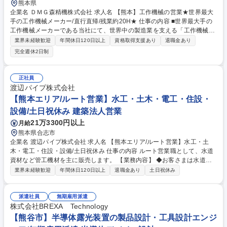
熊本県
企業名 ＤＭＧ森精機株式会社 求人名 【熊本】工作機械の営業★世界最大
手の工作機械メーカー/直行直帰/残業約20H★ 仕事の内容 ■世界最大手の
工作機械メーカーである当社にて、世界中の製造業を支える「工作機械
（マザーマシン）」の提案営業をご担当いただきます。当社では全国をエ
業界未経験歓迎
年間休日120日以上
資格取得支援あり
退職金あり
リアを分けており、担当エリアのお客様へ営業を行います。 【営業内容】
完全週休2日制
既存のお客様のお取引と新規顧客の開拓があり、直接取引のほか、販売
店・代理店を介して行う場合もあります。 【顧客領域】自動車や半導体、
建設機、航空機、金型、医療など多岐に渡り、商談では数千万～数億円規
正社員
模の案件を手掛けることになります。 【モデル年収】・新卒3年目(26
渡辺パイプ株式会社
歳)：年収900万円(インセン：500万円) ・中途4年目(30歳)：年収1,100万
【熊本エリア/ルート営業】水工・土木・電工・住設・
円(インセン：年間600万円) 募集職種 【熊本】工作機械の営業★世界最大
設備/土日祝休み 建築法人営業
手の工作機械メーカー/直行直帰/残業約20H★
21万3300円以上
月給
熊本県合志市
企業名 渡辺パイプ株式会社 求人名 【熊本エリア/ルート営業】水工・土
木・電工・住設・設備/土日祝休み 仕事の内容 ルート営業職として、水道
資材など管工機材を主に販売します。 【業務内容】 ◆お客さまは水道工
事などをおこなう会社さまなどです ◆取扱商材：配管（パイプ）や継手な
業界未経験歓迎
年間休日120日以上
退職金あり
土日祝休み
どの管工機材 （水道、ガスなどの配管、バルブ、ポンプなど） 募集職種
【熊本エリア/ルート営業】水工・土木・電工・住設・設備/土日祝休み
派遣社員
無期雇用派遣
株式会社BREXA Technology
【熊谷市】半導体露光装置の製品設計・工具設計エンジ