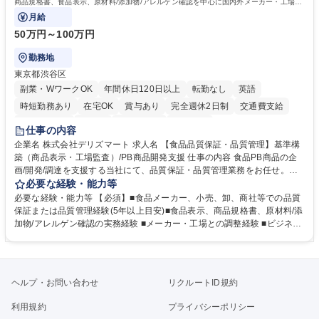
商品規格書、食品表示、原材料/添加物/アレルゲン確認を中心に国内外メーカー・工場の
品質基準整備から発売後対応まで担います。
月給
50万円～100万円
勤務地
東京都渋谷区
副業・WワークOK
年間休日120日以上
転勤なし
英語
時短勤務あり
在宅OK
賞与あり
完全週休2日制
交通費支給
駅近5分以内
中国語
土日祝休み
服装自由
仕事の内容
企業名 株式会社デリズマート 求人名 【食品品質保証・品質管理】基準構
築（商品表示・工場監査）/PB商品開発支援 仕事の内容 食品PB商品の企
画/開発/調達を支援する当社にて、品質保証・品質管理業務をお任せ。商
品規格書、食品表示、原材料/添加物/アレルゲン確認を中心に国内外メー
必要な経験・能力等
カー・工場の品質基準整備から発売後対応まで担います。 【詳細】 ■商品
必要な経験・能力等 【必須】■食品メーカー、小売、卸、商社等での品質
規格書、一括表示、栄養成分、原材料・添加物・アレルゲンの確認 ■メー
保証または品質管理経験(5年以上目安)■食品表示、商品規格書、原材料/添
カーへの修正指示・承認管理 ■国内外工場の監査、製造立会い、改善指導
加物/アレルゲン確認の実務経験 ■メーカー・工場との調整経験 ■ビジネス
■品質基準・審査フロー・管理台帳の構築 ■輸入食品の法規・表示確認 ■ク
で商談ができる日本語力 【歓迎】 ■食品表示検定 中級以上 ■QC検定2級
レーム、品質事故、商品回収時の原因調査、関係先対応、再発防止 ■小売
または3級以上■HACCPに関する研修修了 ■ISO 22000・FSSC 22000・J
企業への品質報告・問い合わせ対応 ■商品開発、物流、営業との連携 ※業
FS規格の内部監査員研修修了 ■TOEIC700点以上の英語力やビジネス上で
務内容の変更の範囲：当社業務全般 募集職種 【食品品質保証・品質管
中国語での商談が可能な方 学歴・資格 学歴：大学院 大学 語学力： 資格：
ヘルプ・お問い合わせ
リクルートID規約
理】基準構築（商品表示・工場監査）/PB商品開発支援
利用規約
プライバシーポリシー