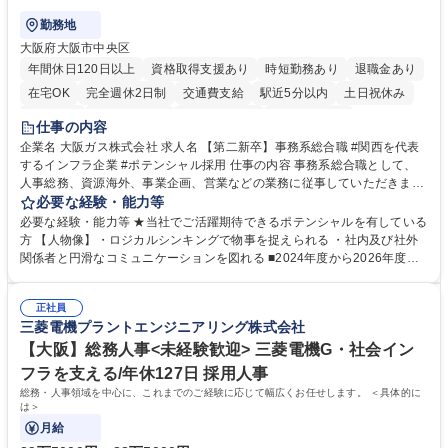
勤務地
大阪府大阪市中央区
年間休日120日以上
資格取得支援あり
時短勤務あり
退職金あり
在宅OK
完全週休2日制
交通費支給
駅近5分以内
土日祝休み
服装自由
第二新卒歓迎
寮・社宅あり
食事補助あり
仕事の内容
企業名 大阪ガス株式会社 求人名 【第二新卒】事務系総合職 #関西を代表
するインフラ企業 #ポテンシャル採用 仕事の内容 事務系総合職として、
人事総務、資源海外、事業企画、営業などの業務に従事していただきま
す。 【業務内容の一例】■所属事業部の勤労業務 ■海外に関係する各種業
必要な経験・能力等
務 ■営業部門の企画スタッフ、ルート営業 【キャリアパス】入社後の配属
必要な経験・能力等 ★当社でご活躍期待できるポテンシャルを有している
ポジションで一定期間ご活躍頂いた後、本人の適性及び将来のキャリアを
方 【人物像】・ロジカルシンキングで物事を捉えられる ・社内及び社外
鑑みてジョブローテーションを行います。 【育成】OJTでの現場育成や研
関係者と円滑なコミュニケーションを図れる ■2024年度から2026年度ま
修カリキュラムを通じて、Daigasグループの業務で必要となる知識につい
での3ヵ年を対象とする「Daigasグループ中期経営計画2026」を策定しま
て学んでいただきます。 募集職種 【第二新卒】事務系総合職 #関西を代
した。https://www.osakagas.co.jp/company/press/pr2024/1777576_564
表するインフラ企業 #ポテンシャル採用
正社員
72.html ■エネルギーセキュリティの不安定化や気候変動による自然災害の
三菱電機プラントエンジニアリング株式会社
甚大化など、これまで以上に社会課題解決の重要性が高まっています。
「未来の日常」の創造に向けて持続可能な社会の実現に貢献してまいりま
【大阪】総務人事<未経験歓迎> 三菱電機G・社会イン
す。 学歴・資格 学歴：大学院 大学 語学力： 資格：
フラを支える/年休127日 採用人事
総務・人事領域を中心に、これまでのご経験に応じて幅広くお任せします。 ＜具体的に
は＞
月給