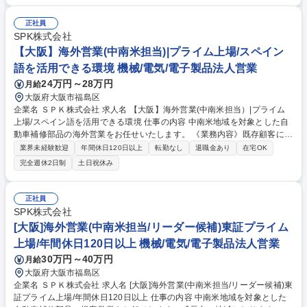
工・伝票や書類の作成管理 ・お客様への商品納入準備（納品書と商品を確
認し荷造りする） ・お客様の指定のシステムへのデータ入力 募集職種
正社員
【安城市】営業事務｜10/1入社可能な方歓迎！地域に根差した安定企業◎
SPK株式会社
【大阪】海外営業(中南米担当)|プライム上場/スペイン
語を活用できる環境 機械/電気/電子製品法人営業
24万円～28万円
月給
大阪府大阪市福島区
企業名 ＳＰＫ株式会社 求人名 【大阪】海外営業(中南米担当）|プライム
上場/スペイン語を活用できる環境 仕事の内容 中南米地域を対象とした自
動車補修部品の海外営業をお任せいたします。 《業務内容》既存顧客に対
して、メール・WEB会議を利用した提案営業（担当エリアへの出張もあり
業界未経験歓迎
年間休日120日以上
転勤なし
退職金あり
在宅OK
ます/年に数回程度） 《取引先》現地の輸入商 《教育制度》入社後1～2年
完全週休2日制
土日祝休み
は貿易実務の流れや、お客様とのやり取りに慣れていただくことからスタ
ートします。チームで仕事をしますので、わからないことなどはすぐに聞
ける体制です。 募集職種 【大阪】海外営業(中南米担当）|プライム上場/
正社員
スペイン語を活用できる環境
SPK株式会社
[大阪]海外営業(中南米担当/リーダー候補)東証プライム
上場/年間休日120日以上 機械/電気/電子製品法人営業
30万円～40万円
月給
大阪府大阪市福島区
企業名 ＳＰＫ株式会社 求人名 [大阪]海外営業(中南米担当/リーダー候補)東
証プライム上場/年間休日120日以上 仕事の内容 中南米地域を対象とした