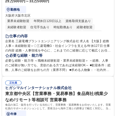
29万5000円～33万5000円
勤務地
大阪府大阪市北区
業界未経験歓迎
年間休日120日以上
資格取得支援あり
未経験者歓迎
住宅手当あり
時短勤務あり
経験者歓迎
退職金あり
在宅OK
賞与あり
完全週休2日制
交通費支給
仕事の内容
駅近5分以内
土日祝休み
服装自由
寮・社宅あり
食事補助あり
企業名 三菱電機プラントエンジニアリング株式会社 求人名 【大阪】総務
人事＜未経験歓迎＞◇三菱電機G・社会インフラを支える/年休127日 仕事
の内容 総務・人事領域を中心に、これまでのご経験に応じて幅広くお任せ
します。 ＜具体的には＞ ・総務/人事労務（給与・社保・勤怠管理など）
必要な経験・能力等
・採用・教育研修 ・福利厚生運用 など ※基本的には事務所勤務ですが、
必要な経験・能力等 ＜職種未経験歓迎・業界未経験歓迎＞ ～総務、人事
採用や教育等の業務内容により、関西圏以外への日帰り・宿泊を伴う国内
のご経験が無い方でも、意欲のある方であれば未経験OK～ ■歓迎条件：総
出張もございます。 ※担当業務を持ちつつ、お互いに助け合いながら、総
務、人事のご経験をお持ちの方（業界不問） ■求める人物像：・社内外の
務部という組織として協力しながら進める体制です。 募集職種 【大阪】
関係各部門との調整を率先して行い、業務を円滑に遂行できる協調性やコ
総務人事＜未経験歓迎＞◇三菱電機G・社会インフラを支える/年休127日
ミュニケーション能力を持っている方 ・人事総務領域に興味がありゼネラ
正社員
リスト志向をお持ちの方 学歴・資格 学歴：大学院 大学 語学力： 資格：
ヒガシマルインターナショナル株式会社
東京都中央区【営業事務・貿易事務】食品商社/残業少
なめ/リモート等相談可 営業事務
食品の加工・販売を行っている当社にて、営業事務・貿易事務をお任せいたします。営業
社員のサポートポジションとして、受発注から海外工場との調整まで幅広く対応し、当社
事業の根幹を支えていただきます。
年俸