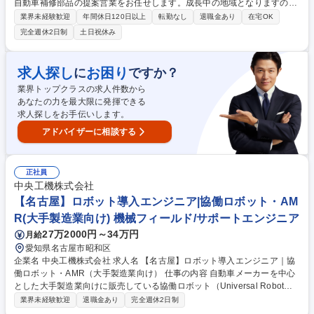
自動車補修部品の提案営業をお任せします。成長中の地域となりますの
で、新規開拓など挑戦したい方にもピッタリです。 《業務内容》●既存顧
業界未経験歓迎
年間休日120日以上
転勤なし
退職金あり
在宅OK
客への提案営業(基本的にメール・WEB会議等を利用し、年に数回ペース
完全週休2日制
土日祝休み
での出張)●将来的にはチームをまとめ、リーダーとなって課をまとめてい
ただくポジションの募集です。 《お客様》現地の輸入商 《入社後の流
れ》まずは商品知識や業界の理解を深めていただきながら、営業活動を行
求人探し
お困り
に
ですか？
っていただきます。チームで活動を行っていただくため、相談しながら業
業界トップクラスの求人件数から
務を進めることができる環境です。 募集職種 [大阪]海外営業(中南米担当/
あなたの力を最大限に発揮できる
リーダー候補)東証プライム上場/年間休日120日以上
求人探しをお手伝いします。
アドバイザーに相談する
正社員
中央工機株式会社
【名古屋】ロボット導入エンジニア|協働ロボット・AM
R(大手製造業向け) 機械フィールド/サポートエンジニア
27万2000円～34万円
月給
愛知県名古屋市昭和区
企業名 中央工機株式会社 求人名 【名古屋】ロボット導入エンジニア｜協
働ロボット・AMR（大手製造業向け） 仕事の内容 自動車メーカーを中心
とした大手製造業向けに販売している協働ロボット（Universal Robot
s）、AGV、AMRに関する技術面でのサポートが主な業務になります。 ・
業界未経験歓迎
退職金あり
完全週休2日制
大手製造業向けロボットシステムの要件ヒアリング、搬送シナリオ設計 ・