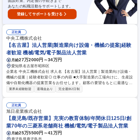
行直帰】サービスエンジニア/平均年収約900万円/有給取得平均約19日★
面談対策、内定後の手続きまで
あなたの転職活動をサポートします。
登録してサポートを受ける
正社員
中央工機株式会社
【名古屋】法人営業|製造業向け設備・機械の提案|経験
者歓迎 機械/電気/電子製品法人営業
27万2000円～34万円
月給
愛知県名古屋市昭和区
企業名 中央工機株式会社 求人名 【名古屋】法人営業｜製造業向け設備・
機械の提案｜経験者歓迎◎ 仕事の内容 ■大手製造業の工場向けに、生産設
備や自動化機器の提案営業をお任せします。顧客の要望をもとに最適な設
備を選定し、仕入先と連携しながら提供。導入後のフォローやスケジュー
業界未経験歓迎
退職金あり
完全週休2日制
ル管理も担当します！ 【詳細】 ・大手製造業の工場向けに、生産設備・
自動化機器の提案営業 ・営業車（ライトバン等）で定期訪問し、顧客ニー
ズをヒアリング ・最適な設備やサービスを仕入先（SIer・FA機器メーカー
正社員
等）と調整し、提供 ・設備導入に関する品質・価格・納期の交渉・管理
旭日産業株式会社
・施工・メンテナンスの進捗確認、スケジュール管理 募集職種 【名古
【鹿児島/既存営業】充実の教育体制/年間休日125日/創
屋】法人営業｜製造業向け設備・機械の提案｜経験者歓迎◎
業70年の三菱系老舗商社 機械/電気/電子製品法人営業
25万5500円～41万円
月給
鹿児島県鹿児島市