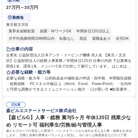
月給
27万円～35万円
勤務地
東京都文京区
業界未経験歓迎
副業・WワークOK
年間休日120日以上
月平均残業時間20時間以内
転勤なし
英語
退職金あり
在宅OK
賞与あり
育休あり
完全週休2日制
交通費支給
土日祝休み
仕事の内容
食事補助あり
企業名 公益財団法人日本アンチ・ドーピング機構 求人名 【東京／文京
区】公益財団法人の総務人事業務／年間休日125日 仕事の内容 下記業務を
部長1名、課長1名、メンバー2名で分担して遂行しています。 はじめは担
当者として業務を覚えていただき、ゆくゆくはリーダーやマネージャーポ
必要な経験・能力等
ジションとして活躍いただくことを期待しています。 【総務・人事グルー
必要な経験・能力等 ・公的助成金や補助金の申請・四半期、年間報告経験
プの業務内容】 ・人事制度関連 ・採用活動 ・教育研修の企画、実行 ・勤
・総務経験 ・PCスキル中級以上（Word、Excel、PowerPoint） ・社内外
怠管理 ・官公庁への各種提出 ・法定の会議運営（評議員会、理事会） ・
と円滑な調整ができるコミュニケーション能力 ・口が堅い方 ■歓迎要件
コンプライアンス ・内部規程やルールの管理、整備、文書管理 ・契約関
・採用業務経験 ・英語に抵抗がない方 ・営業経験 学歴・資格 学歴：大学
連 ・衛生管理 ・防災関連・公的助成金の管理・オフィス、ファシリティ
院 大学 高専 短大 専修学校 高校 語学力： 資格：
管理 ・福利厚生関連 ・職員からの問合せ、相談対応 ・その他日常の総務
正社員
森ビルエステートサービス株式会社
業務全般 募集職種 【東京／文京区】公益財団法人の総務人事業務／年間
休日125日
【森ビルG】人事・総務 賞与5ヶ月 年休120日 残業少な
め リモート可 福利厚生/労務/給与管理人事
森ビルグループの安定した環境で、バックオフィスから会社を支える人事・総務をお任せ
します。 労務と総務の業務をバランスよく担当し、ゆくゆくは制度改定などのコア業務