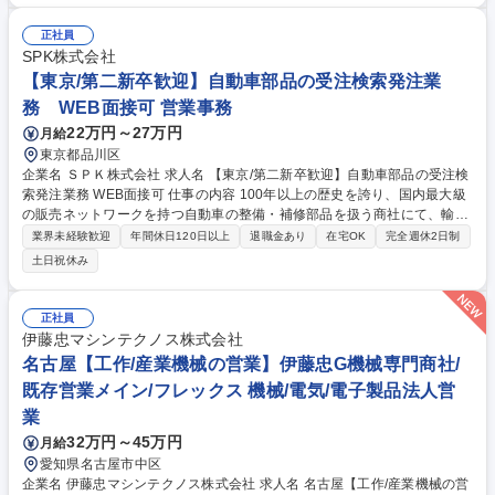
ロボットのマッピング（環境地図作成） ・ノード、ルート、ステーション
の設計・作成 ・ロボットタスクの構築および動作検証 ・Wi-Fiを含むネッ
正社員
トワーク設定・Modbus等を用いた設備連携設定 ・現地導入・試運転・チ
SPK株式会社
ューニング・導入後の技術サポート、トラブルシューティング、改善対応
【東京/第二新卒歓迎】自動車部品の受注検索発注業
募集職種 【名古屋】ロボット導入エンジニア｜協働ロボット・AMR（大
務 WEB面接可 営業事務
手製造業向け）
22万円～27万円
月給
東京都品川区
企業名 ＳＰＫ株式会社 求人名 【東京/第二新卒歓迎】自動車部品の受注検
索発注業務 WEB面接可 仕事の内容 100年以上の歴史を誇り、国内最大級
の販売ネットワークを持つ自動車の整備・補修部品を扱う商社にて、輸入
車の修理・メンテナンスに必要となる部品の受発注業務を担当いただきま
業界未経験歓迎
年間休日120日以上
退職金あり
在宅OK
完全週休2日制
す。 《仕事内容》お客様からの電話ベースによる問合せ対応（専用システ
土日祝休み
ムによる部品の検索、受発注対応、発送手配など） 《担当エリア》東日本
のお客様を幅広く担当（出張はほぼありません） 《特徴》自分のペースで
計画的に仕事が進められます/しっかりOJTで教育しますので、未経験の方
正社員
でも安心して業務に取り組むことができます 募集職種 【東京/第二新卒歓
伊藤忠マシンテクノス株式会社
迎】自動車部品の受注検索発注業務 WEB面接可
名古屋【工作/産業機械の営業】伊藤忠G機械専門商社/
既存営業メイン/フレックス 機械/電気/電子製品法人営
業
32万円～45万円
月給
愛知県名古屋市中区
企業名 伊藤忠マシンテクノス株式会社 求人名 名古屋【工作/産業機械の営