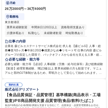
にも挑戦できる、やりがいある環境です。
月給
26万2000円～36万4000円
勤務地
東京都港区
業界未経験歓迎
年間休日120日以上
資格取得支援あり
介護休暇あり
転勤なし
未経験者歓迎
時短勤務あり
経験者歓迎
退職金あり
在宅OK
賞与あり
育休あり
仕事の内容
完全週休2日制
交通費支給
長期歓迎
駅近5分以内
土日祝休み
企業名 森ビルエステートサービス株式会社 求人名 【森ビルG】人事・総
務◆賞与5ヶ月◆年休120日◆残業少なめ◆リモート可 仕事の内容 森ビル
グループの安定した環境で、バックオフィスから会社を支える人事・総務
をお任せします。 労務と総務の業務をバランスよく担当し、ゆくゆくは制
必要な経験・能力等
度改定などのコア業務にも挑戦できる、やりがいある環境です。 ■勤怠管
必要な経験・能力等 【必須】人事経験（労務・給与社保等）及び総務経験
理、給与計算、社会保険手続き、年末調整等の労務管理全般 ■入退社手続
【歓迎】経理実務経験、簿記3級以上 業界未経験の方も歓迎です。マニュ
き、社内規定の改定や人事制度改定などのコア業務 ■社内イベントの企画
アルと部内OJT体制があるため、即戦力として安心して始められます。
運営やその他総務業務全般 ※労務と総務を1：1の割合でお任せ。 入社後
【魅力・やりがい】森ビルGの安定基盤で労務から総務まで幅広く携われ
は部内のOJTを中心に、あなたの経験に合わせて不足している部分はいつ
ます。定型業務に留まらず、社内規定や人事制度の改定など会社のコア業
でも質問・相談できる環境が整っているため、安心して成長できます。 募
契約社員
務に挑戦できるため、自身の成長と組織への貢献度をダイレクトに実感で
株式会社デリズマート
集職種 【森ビルG】人事・総務◆賞与5ヶ月◆年休120日◆残業少なめ◆
きます。 残業少なめ、週1日リモート可など、ワークライフバランスを保
リモート可
ち長期活躍できる環境です。 「これまでの幅広い経験を活かし、長期的な
【食品品質保証・品質管理】基準構築(商品表示・工場
キャリアを築きたい」という前向きな意欲と挑戦を全力で応援します。 学
監査)/PB商品開発支援 品質管理(食品/飲料/たばこ)
歴・資格 学歴：大学院 大学 高専 短大 専修学校 高校 語学力： 資格：日商
食品PB商品の企画/開発/調達を支援する当社にて、品質保証・品質管理業務をお任せ。
簿記検定1級 日商簿記検定2級 日商簿記検定3級