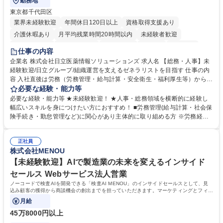
勤務地
東京都千代田区
業界未経験歓迎
年間休日120日以上
資格取得支援あり
介護休暇あり
月平均残業時間20時間以内
未経験者歓迎
住宅手当あり
時短勤務あり
退職金あり
在宅OK
賞与あり
仕事の内容
育休あり
完全週休2日制
交通費支給
土日祝休み
寮・社宅あり
企業名 株式会社日立医薬情報ソリューションズ 求人名 【総務・人事】未
経験歓迎/日立グループ/組織運営を支えるゼネラリストを目指す 仕事の内
容 入社直後は労務（労務管理・給与計算・安全衛生・福利厚生等）からお
任せいたします。将来は総務・採用・教育業務へ守備範囲を広げ、組織運
必要な経験・能力等
営を支えるゼネラリストをめざせます。 ・初期業務：労働時間管理、給与
必要な経験・能力等 ★未経験歓迎！ ★人事・総務領域を横断的に経験し
計算、社会保険対応、福利厚生管理、安全衛生、健康経営推進等をお任せ
幅広いスキルを身につけたい方におすすめ！ ■労務管理(給与計算・社会保
します。ご経験に応じて、休職者管理など、幅広く経験を積んでいただき
険手続き・勤怠管理など)に関心があり主体的に取り組める方 ※労務経験
ます。 ・将来的な広がり：総務・採用・教育・税務対応・経営企画等。
者は早期にご活躍いただけます。 ■チームで仕事を推進できる方■将来は
★メンバーがマンツーマンで丁寧に教えるため、ご経験が浅くても安心！
マネジメント職として活躍したい 【尚可】■人事、労務、採用、教育業務
幅広く経験を積みたい意欲がある方に最適な環境です。 募集職種 【総
正社員
のご経験 ■労務管理（給与計算・社会保険手続き・勤怠管理など）の経験
株式会社MENOU
務・人事】未経験歓迎/日立グループ/組織運営を支えるゼネラリストを目
■衛生管理者の資格をお持ちの方 学歴・資格 学歴：大学院 大学 高専 短大
指す
専修学校 高校 語学力： 資格：
【未経験歓迎】AIで製造業の未来を変えるインサイド
セールス Webサービス法人営業
ノーコードで検査AIを開発できる「検査AI MENOU」のインサイドセールスとして、見
込み顧客の獲得から商談機会の創出までを担っていただきます。マーケティングとフィー
ルドセールスをつなぐ役割として、
月給
45万8000円以上