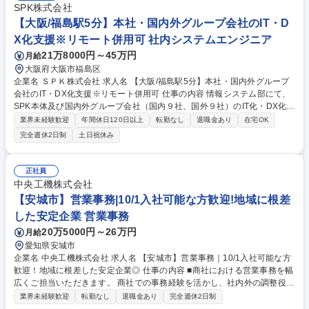
SPK株式会社
【大阪/福島駅5分】本社・国内外グループ会社のIT・D
X化支援※リモート併用可 社内システムエンジニア
21万8000円～45万円
月給
大阪府大阪市福島区
企業名 ＳＰＫ株式会社 求人名 【大阪/福島駅5分】本社・国内外グループ
会社のIT・DX化支援※リモート併用可 仕事の内容 情報システム部にて、
SPK本体及び国内外グループ会社（国内９社、国外９社）のIT化・DX化を
進めていただきます。入社後は他メンバーと協力し、各種プロジェクトに
業界未経験歓迎
年間休日120日以上
転勤なし
退職金あり
在宅OK
参画いただきます。 システム開発の内製は行っておらず、システム導入時
完全週休2日制
土日祝休み
は社内要件定義、ベンダーコントロールが主となります。 募集職種 【大
阪/福島駅5分】本社・国内外グループ会社のIT・DX化支援※リモート併用
可
正社員
中央工機株式会社
【安城市】営業事務|10/1入社可能な方歓迎!地域に根差
した安定企業 営業事務
20万5000円～26万円
月給
愛知県安城市
企業名 中央工機株式会社 求人名 【安城市】営業事務｜10/1入社可能な方
歓迎！地域に根差した安定企業◎ 仕事の内容 ■商社における営業事務を幅
広くご担当いただきます。 商社での事務経験を活かし、社内外の調整役と
して営業部門を支えるポジションです◎ 【詳細】 ・見積書作成・発注・
業界未経験歓迎
転勤なし
退職金あり
完全週休2日制
納期管理・売上処理・価格交渉など ・電話応対・データ入力・データ加