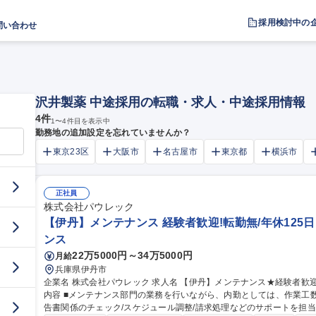
採用検討中の
問い合わせ
沢井製薬 中途採用の転職・求人・中途採用情報
4
件
1
〜
4
件目を表示中
勤務地の追加設定を忘れていませんか？
東京23区
大阪市
名古屋市
東京都
横浜市
正社員
株式会社パウレック
【伊丹】メンテナンス 経験者歓迎!転勤無/年休125
ンス
22万5000円～34万5000円
月給
兵庫県伊丹市
企業名 株式会社パウレック 求人名 【伊丹】メンテナンス★経験者歓迎！転勤無/年休125日・土日祝休み 仕事の
内容 ■メンテナンス部門の業務を行いながら、内勤としては、作業工
告書関係のチェック/スケジュール調整/請求処理などのサポートを担当。業