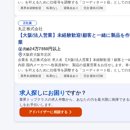
い」を叶えるために仕様等を調整する「コーディネート役」としてのポジシ
カー等のニーズに応じて、仕入先の資材メーカーや加工工場と協力し
業界未経験歓迎
転勤なし
退職金あり
完全週休2日制
案・提供する業務です。納期に合わせたスケジュール調整や関係者と
のニーズをくみ取り、最適なご提案が出来た時にやりがいを感じられる
週間ほど座学研修を行い、業務に慣れるまで先輩社員に同行いただきます。 募集職種 【神田/法人営業
正社員
迎！顧客と一緒に製品を作る/資材パッケージ商社
丸正株式会社
【大阪/法人営業】未経験歓迎!顧客と一緒に製品を作
業
24万7550円以上
月給
大阪府大阪市北区
企業名 丸正株式会社 求人名 【大阪/法人営業】未経験歓迎！顧客と一緒に製品を作る/資材パッケージ商社 仕事の
内容 国内メーカーへ包装資材や、製品の提案営業をお任せします。単
い」を叶えるために仕様等を調整する「コーディネート役」としてのポジシ
カー等のニーズに応じて、仕入先の資材メーカーや加工工場と協力し
業界未経験歓迎
転勤なし
退職金あり
完全週休2日制
案・提供する業務です。納期に合わせたスケジュール調整や関係者と
のニーズをくみ取り、最適なご提案が出来た時にやりがいを感じられる
週間ほど座学研修を行い、業務に慣れるまで先輩社員に同行いただきます。 募集職種 【大阪/法人営業
求人探し
お困り
に
ですか？
迎！顧客と一緒に製品を作る/資材パッケージ商社
業界トップクラスの求人件数から、あなたの力を最大限に発揮できる
しをお手伝いします。
アドバイザーに相談する