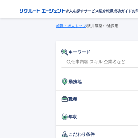
求人を探す
サービス紹介
転職成功ガイド
お
転職・求人トップ
/
沢井製薬 中途採用
キーワード
勤務地
職種
年収
こだわり条件