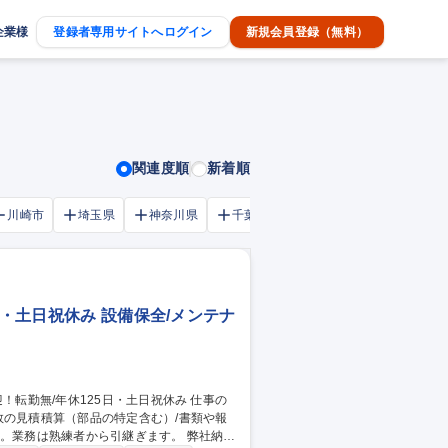
企業様
登録者専用サイトへログイン
新規会員登録（無料）
関連度順
新着順
川崎市
埼玉県
神奈川県
千葉市
大阪府
千葉県
日・土日祝休み 設備保全/メンテナ
数の見積積算（部品の特定含む）/書類や報
務は熟練者から引継ぎます。 弊社納入