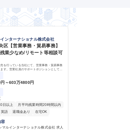
ルインターナショナル株式会社
央区【営業事務・貿易事務】
/残業少なめ/リモート等相談可
販売を行っている当社にて、営業事務・貿易事務
します。営業社員のサポートポジションとして、
外工場との調整まで幅広く対応し、当社事業の根
ただきます。
0円～603万4800円
区
20日以上
月平均残業時間20時間以内
英語
退職金あり
在宅OK
駅近5分以内
土日祝休み
内容
シマルインターナショナル株式会社 求人