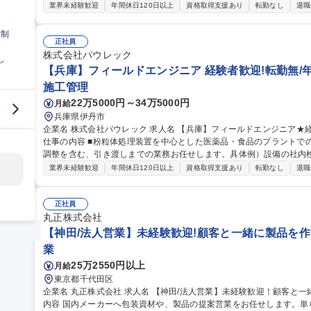
装置（粉粒体処理装置）に対して、客先に出向き、保守点検/修理/部
業界未経験歓迎
年間休日120日以上
資格取得支援あり
転勤なし
退職
手順書に沿ってメンテナンス作業を実施し、結果を報告書にまとめ、
出張が基本ですが、ほぼ1～5日程度までの短期で、基本的に休日は取
日制
務は含まない ※業務変更の範囲：当社が定める業務全般 募集職種 【伊丹】メンテナンス★経験者歓迎！転勤無/
正社員
年休125日・土日祝休み
株式会社パウレック
し
【兵庫】フィールドエンジニア 経験者歓迎!転勤無/年
施工管理
22万5000円～34万5000円
月給
兵庫県伊丹市
企業名 株式会社パウレック 求人名 【兵庫】フィールドエンジニア★経験者歓迎！転勤無/年休125日・土日祝休み
仕事の内容 ■粉粒体処理装置を中心とした医薬品・食品のプラントで
調整を含む、引き渡しまでの業務お任せします。具体例）設備の社内検査
細】 ■ゼネコン及びエンドユーザーとの工事関連打合せ ■工事まとめ
業界未経験歓迎
年間休日120日以上
資格取得支援あり
転勤なし
退職
ン（据付検査、無負荷運転検査、負荷運転） ■完成図書作成 ※建物の
囲：当社が定める業務全般 募集職種 【兵庫】フィールドエンジニア★経験者歓迎！転勤無/年休125日・土日祝休
み
正社員
丸正株式会社
【神田/法人営業】未経験歓迎!顧客と一緒に製品を作
業
25万2550円以上
月給
東京都千代田区
企業名 丸正株式会社 求人名 【神田/法人営業】未経験歓迎！顧客と一緒に製品を作る/資材パッケージ商社 仕事の
内容 国内メーカーへ包装資材や、製品の提案営業をお任せします。単