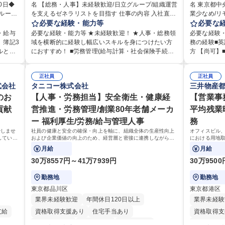
0日◆
名 【総務・人事】未経験歓迎/日立グループ/組織運営
在宅OK
賞与あり
育休あり
完全週休2日制
名 東京都中
を支えるゼネラリストを目指す 仕事の内容 入社直後
業少なめ/リモート等相
交通費支給
土日祝休み
寮・社宅あり
を支え
は労務（労務管理・給与計算・安全衛生・福利厚生
必要な経験・能力等
販売を行っ
必要な
業務を
等）からお任せいたします。将来は総務・採用・教
お任せいた
・給与
必要な経験・能力等 ★未経験歓迎！ ★人事・総務領
必要な経験
どのコ
育業務へ守備範囲を広げ、組織運営を支えるゼネラ
として、受
、簿記3
域を横断的に経験し幅広いスキルを身につけたい方
務の経験■
■勤
リストをめざせます。 ・初期業務：労働時間管理、
応し、当社事
ルと部
におすすめ！ ■労務管理(給与計算・社会保険手続
方 【尚可】
整等の
給与計算、社会保険対応、福利厚生管理、安全衛
注業務、請
て始めら
き・勤怠管理など)に関心があり主体的に取り組める
験。 【働き方について】所定労働時間は7時間と短め
定や人事
生、健康経営推進等をお任せします。ご経験に応じ
■在庫管理 
方 ※労務経験者は早期にご活躍いただけます。 ■チ
で、残業も
画運営や
て、休職者管理など、幅広く経験を積んでいただき
正社員
業者を通し
正社員
務に留
ームで仕事を推進できる方■将来はマネジメント職と
週1日のリ
式会社
タニコー株式会社
三井物産
合でお
ます。 ・将来的な広がり：総務・採用・教育・税務
等 ※ゼネ
のコア
して活躍したい 【尚可】■人事、労務、採用、教育業
ランスを保
の経験
対応・経営企画等。 ★メンバーがマンツーマンで丁
ことが可能
の貢献
のお
務のご経験 ■労務管理（給与計算・社会保険手続き・
【人事・労務担当】安全衛生・健康経
強み】199
【営業事
・相談
寧に教えるため、ご経験が浅くても安心！幅広く経
料の仕入れ
、週1日
勤怠管理など）の経験 ■衛生管理者の資格をお持ちの
客様の多様
貢献
営推進・労務管理/創業80年老舗メーカ
平均残業時
できま
験を積みたい意欲がある方に最適な環境です。 募集
ているため
ち長期
方 学歴・資格 学歴：大学院 大学 高専 短大 専修学校
輸入・販売
ー 福利厚生/労務/給与管理人事
務
職種 【総務・人事】未経験歓迎/日立グループ/組織運
きます。 募集職種 東京都中央区【営業事務・貿易事
験を活
高校 語学力： 資格：
海外拠点の
営を支えるゼネラリストを目指す
務】食品商社
やしませ
社員の健康と安全の確保・向上を軸に、組織全体の生産性向上
オフィスビル
前向き
が最大の強みです。 学歴・資格
していく
および企業価値の向上のため、経営層と密接に連携しながら、
における用地
語学力：英語
定型業務にとどまらず、制度設計や施策立案などの上流工程か
案等を行う営
月給
月給
力： 資
ら関与していただきます。
簿記検定
30万8557円～41万7939円
30万950
勤務地
勤務地
東京都品川区
東京都港区
業界未経験歓迎
年間休日120日以上
業界未経験
支給
資格取得支援あり
住宅手当あり
資格取得支
時短勤務あり
経験者歓迎
退職金あり
月平均残業