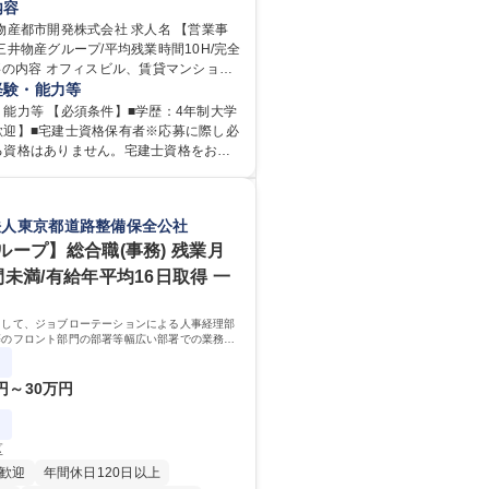
内容
在宅OK
賞与あり
育休あり
市開発株式会社 求人名 【営業事
三井物産グループ/平均残業時間10H/完全
日制
交通費支給
駅近5分以内
寮・社宅あり
庫等の不動産開発事業における用地取
経験・能力等
進、賃貸運営、売却、仲介・活用提案等
能力等 【必須条件】■学歴：4年制大学
部門において事務業務を担当いただきま
歓迎】■宅建士資格保有者※応募に際し必
る資格はありません。宅建士資格をお持
リング、登記簿取得、調書取得・支払業
は入社後に取得を推奨しております（取
用支払、支払管理、請求・支払データ登
助あり） 【求める人物像】 ・
マスター申請対応）・予算作成及び予実
で、主体的に行動できる方。 ・社内外の
法人東京都道路整備保全公社
稟議書、報告書作成業務・各種台帳管
者と協調して業務を進められるコミュニ
・会議費支払報告書作成及び月次管理・
力がある方。 ・チャレンジを厭わず、粘
ループ】総合職(事務) 残業月
務全般 など※※配属先によっては上記の
に取り組める方。多様な関係者と謙虚に
間未満/有給年平均16日取得 一
業務が発生する場合があります。 募集
構築でき、期限を意識したスケジュール
事務】業務職/三井物産グループ/平均残業
る方。※将来的に他部署（営業部門、コ
全週休2日
として、ジョブローテーションによる人事経理部
部門）へのジョブローテーションの可能
等のフロント部門の部署等幅広い部署での業務を
 大学 語学
ます。研修制度やキャリア支援が充実しておりま
宅地建物取引士
務詳細
0円～30万円
区
歓迎
年間休日120日以上