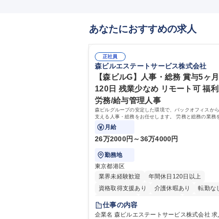
あなたにおすすめの求人
正社員
森ビルエステートサービス株式会社
【森ビルG】人事・総務 賞与5ヶ月
120日 残業少なめ リモート可 福利
労務/給与管理人事
森ビルグループの安定した環境で、バックオフィスか
支える人事・総務をお任せします。 労務と総務の業務
スよく担当し、ゆくゆくは制度改定などのコア業務に
月給
きる、やりがいある環境です。
26万2000円～36万4000円
勤務地
東京都港区
業界未経験歓迎
年間休日120日以上
資格取得支援あり
介護休暇あり
転勤な
未経験者歓迎
時短勤務あり
経験者歓迎
仕事の内容
退職金あり
在宅OK
賞与あり
育休あ
企業名 森ビルエステートサービス株式会社 求人名