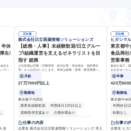
正社員
正社員
株式会社日立医薬情報ソリューションズ
ヒガシマ
 年休
【総務・人事】未経験歓迎/日立グルー
東京都中
厚生/
プ/組織運営を支えるゼネラリストを目
食品商社
指す 総務
営業事務
ら会社を
入社直後は労務（労務管理・給与計算・安全衛生・福利厚生
食品の加工・
をバラン
等）からお任せいたします。将来は総務・採用・教育業務へ守
をお任せいた
も挑戦で
備範囲を広げ、組織運営を支えるゼネラリストをめざせます。
受発注から海
月給
年俸
幹を支えてい
27万7000円以上
420万600
勤務地
勤務地
東京都千代田区
東京都中央
業界未経験歓迎
年間休日120日以上
年間休日1
し
資格取得支援あり
介護休暇あり
転勤なし
月平均残業時間20時間以内
未経験者歓迎
交通費支給
仕事の内容
仕事の
り
住宅手当あり
時短勤務あり
退職金あり
企業名 株式会社日立医薬情報ソリューションズ 求人
企業名 ヒガ