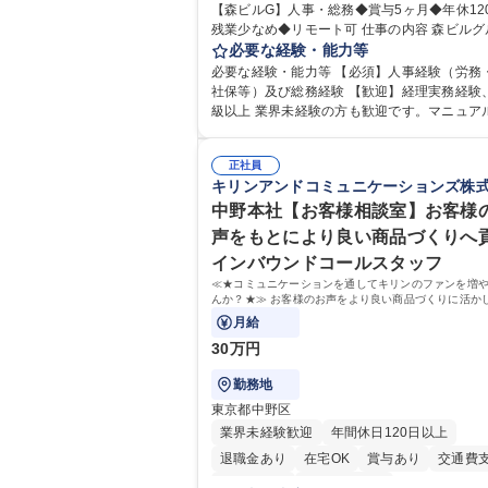
【森ビルG】人事・総務◆賞与5ヶ月◆年休12
完全週休2日制
交通費支給
長期歓迎
残業少なめ◆リモート可 仕事の内容 森ビルグループ
駅近5分以内
土日祝休み
の安定した環境で、バックオフィスから会社
必要な経験・能力等
る人事・総務をお任せします。 労務と総務の
必要な経験・能力等 【必須】人事経験（労務
バランスよく担当し、ゆくゆくは制度改定な
社保等）及び総務経験 【歓迎】経理実務経験
ア業務にも挑戦できる、やりがいある環境です。 
級以上 業界未経験の方も歓迎です。マニュア
怠管理、給与計算、社会保険手続き、年末調
内OJT体制があるため、即戦力として安心し
労務管理全般 ■入退社手続き、社内規定の改
れます。 【魅力・やりがい】森ビルGの安定基盤で
制度改定などのコア業務 ■社内イベントの企
正社員
労務から総務まで幅広く携われます。定型業
キリンアンドコミュニケーションズ株
その他総務業務全般 ※労務と総務を1：1の割
まらず、社内規定や人事制度の改定など会社
任せ。 入社後は部内のOJTを中心に、あなた
業務に挑戦できるため、自身の成長と組織へ
中野本社【お客様相談室】お客様
に合わせて不足している部分はいつでも質問
度をダイレクトに実感できます。 残業少なめ
声をもとにより良い商品づくりへ
できる環境が整っているため、安心して成長
リモート可など、ワークライフバランスを保
インバウンドコールスタッフ
す。 募集職種 【森ビルG】人事・総務◆賞与5ヶ月
活躍できる環境です。 「これまでの幅広い経
◆年休120日◆残業少なめ◆リモート可
≪★コミュニケーションを通してキリンのファンを増
かし、長期的なキャリアを築きたい」という
んか？★≫ お客様のお声をより良い商品づくりに活か
な意欲と挑戦を全力で応援します。 学歴・資格 学
上で、窓口となるお客様相談室でのお仕事です。
月給
歴：大学院 大学 高専 短大 専修学校 高校 語学
格：日商簿記検定1級 日商簿記検定2級 日商
30万円
3級
勤務地
東京都中野区
業界未経験歓迎
年間休日120日以上
退職金あり
在宅OK
賞与あり
交通費
土日祝休み
寮・社宅あり