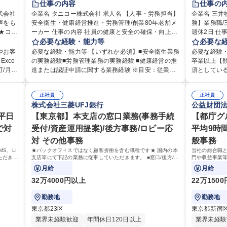
仕事の内容
仕事の
賞与あり
完全週休2日制
交通費支給
退職金あり
式会社
企業名 タニコー株式会社 求人名 【人事・労務担当】
企業名 三井物産都
声をも
安全衛生・健康経営推進・労務管理/創業80年老舗メ
駅近5分以内
土日祝休み
寮・社宅あり
務】業務職/
完全週休2
ーカー 仕事の内容 社員の健康と安全の確保・向上を
週休2日 仕事の内容 オフィスビル、賃貸マンショ
土日祝休み
やしま
軸に、組織全体の生産性向上および企業価値の向上
必要な経験・能力等
ン、物流倉
必要な
くりに
のため、経営層と密接に連携しながら、定型業務に
得、開発推
やお客
必要な経験・能力等 【いずれか必須】■安全衛生業務
必要な経験・
でのお
とどまらず、制度設計や施策立案などの上流工程か
を行う営業
xce
の実務経験■労務管理業務の実務経験 ■健康経営の推
卒業以上【
ら関与していただきます。 【主な業務内容】■安全衛
す。 【詳細】・契約書管理、契約書製本、捺印対
/月平
進または認証申請に関する業務経験 ※目安：従業員
須としてい
お客様
生業務（ストレスチェック、健康診断の運用、産業
応、ファイ
数500名以上規模の企業でのご経験 【求める人物
ちでない方
提供す
医との連携 など）■健康経営認証取得に向けた企画・
務（各種費
応に慣れ
像】■周囲（社員・経営層）と円滑にコミュニケーシ
得・維持費用の一部補
 【具
推進■労務管理（労働時間の分析、労働環境の改善）
正社員
録、取引先
正社員
です。独
ョンを図れる方■労務課題に対し、迅速かつ的確に対
向学心豊か
株式会社三菱UFJ銀行
公益財団
ご指摘
■規程改定、制度設計、業務改善の推進■労働基準監
管理・各種
えてい
応できる問題解決力をお持ちの方■チームおよび他部
多様な関係
など。
督署対応、団体交渉対応 など 【採用背景】現在組織
理、交際費
キリン
平日
門と連携しながら業務を推進できる方■Excelや労務
【東京都】本支店の窓口業務(事務手続
ケーション
【都庁グ
100
変革期の為、労務領域から組織力を底上げすべく、
部内総務庶
様との
管理システムの実務使用経験をお持ちの方 学歴・資
り強く業務
で対
受付/資産運用提案)/後方事務/ロビー応
平均9時
ともにご活躍いただける方の増員募集となります。
他に担当頂く
ィを込
格 学歴：大学院 大学 高専 短大 専修学校 高校 語学
信頼関係を
対 その他事務
般事務
より良
募集職種 【人事・労務担当】安全衛生・健康経営推
職種 【営業
連業務
力： 資格：
管理が出来
進・労務管理/創業80年老舗メーカー
時間10H/完
S、LI
★バックオフィスではなく顧客折衝を含む職種です★ 国内の本
当社の総合職
ーポレート
ただきま
支店等にて下記の業務に従事していただきます。 ■窓口/後方/ロ
門や収益事業
性があります。 学歴・資格 学歴：大学院
運用構築の
ビーにて事務手続等の受付・オペレーション、お客様対応
お任せいたし
月給
月給
力： 資格：
す！ ※下記業
32万4000円以上
22万150
勤務地
勤務地
東京都23区
東京都新宿
業界未経験歓迎
年間休日120日以上
業界未経験