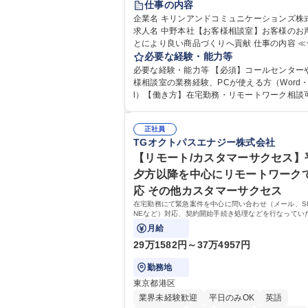
仕事の内容
企業名 キリンアンドコミュニケーションズ株
求人名 中野本社【お客様相談室】お客様のお
とにより良い商品づくりへ貢献 仕事の内容 ≪★コミ
ュニケーションを通してキリンのファンを増
必要な経験・能力等
せんか？★≫ お客様のお声をより良い商品づ
必要な経験・能力等 【必須】コールセンター
活かしていく上で、窓口となるお客様相談室
様相談室の業務経験、PCが使える方（Word・E
仕事です。 日々お客様からいただくキリングループ
l）【働き方】在宅勤務・リモートワーク相談可
へのご意見を、企業活動に活かしています。
均残業7～8時間程度 【入社後の研修】着任から1か
からの声に迅速かつ誠意をもって対応、情報
月は電話対応のOJTを中心に実施し、電話対
るとともにグループ内活動に反映しています。
正社員
た段階でメール・手紙のOJTを実施する予定
TGオクトパスエナジー株式会社
体的には】電話応対、メール、お手紙対応、
り立ち以降もしっかりフォローする体制を整
品調査報告書作成、有人チャットボット対応
ますのでご安心ください。 【当社について】
【リモート/カスタマーサクセス】
【1日の対応件数】■電話：月間一人当たり平均
グループの広報機能を担う会社として、お客
夕方以降を中心にリモートワーク
件前後■メール・手紙：同上40件前後 募集職種 中野
出会いを大切にし、磨き上げたホスピタリテ
応 その他カスタマーサクセス
本社【お客様相談室】お客様のお声をもとに
めてコミュニケーションをとりながら広報関
い商品づくりへ貢献
在宅勤務にて緊急案件を中心に問い合わせ（メール、SM
を行っております。 学歴・資格 学歴：大学院 大学
NEなど）対応、契約開始手続き処理などを行なってい
高専 短大 専修学校 高校 語学力： 資格：
す。カスタマーサクセス（Digiops：デジオプス）と
月給
業務となります。
29万1582円～37万4957円
勤務地
東京都港区
業界未経験歓迎
平日のみOK
英語