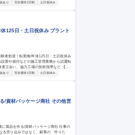
品交換等のメンテナンス作業を実施します。
金あり
完全週休2日制
土日祝休み
客先に報告書を提出して、作業完了です。
得できる体制です。 ※建物の改変を伴う業
休125日・土日祝休み プラント
の設置や据付などの施工管理業務から試運転
立会い、協力工場の技術指導など 【詳
、段取り（現場管理・監督） ■バリデーショ
金あり
完全週休2日制
土日祝休み
改変を伴う業務は含まない ※業務変更の範
る/資材パッケージ商社 その他営
なる売り込みではなく、顧客の「作りた