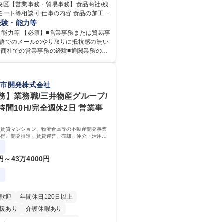
央区【営業事務・貿易事務】食品商社/残
談可 仕事の内容 食品の加工・
ている当社にて、営業事務・貿易事務を
経験・能力等
します。営業社員のサポートポジション
・能力等 【必須】■営業事務または貿易事
発注から海外工場との調整まで幅広く対
英語でのメールのやり取りに抵抗感の無い
業の根幹を支えていただきます。 ■受発
■商社での営業事務の経験■通関業務の経
求書発行 ■海外工場とのスケジュール調整
■輸入書類の確認・作成 ■配送手配 ■通関
月平均20時間以下です。時差出勤制度や
て行う輸出入業全般 ■倉庫との倉入れ調整
モート勤務も相談可能で、ワークライフバ
都市開発株式会社
ラリストとしてのキャリアアップを目指す
ち長期就業しやすい環境です。 【当社の
です。単に商品を販売するだけでなく原
1年の設立以来、外食産業を中心としたお
務】業務職/三井物産グループ/
から販売までをトータルプロデュースし
なニーズに沿った冷凍水産物等の生産・
間10H/完全週休2日 営業事
、商品に関わる全ての業務をサポート頂
を一貫して手掛けています。自社工場と
強固な連携によるワンストップサービス
/残業少なめ/リモート等相談可
、賃貸マンション、物流倉庫等の不動産開発事業
 学歴：大学院 大学
取得、開発推進、賃貸運営、売却、仲介・活用提
 資格：
業部門において事務業務を担当いただきます。
0円～43万4000円
歓迎
年間休日120日以上
援あり
介護休暇あり
時間20時間以内
転勤なし