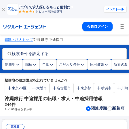
アプリで求人探しをもっと便利に！
インストール
レビュー高評価
無料
会員ログイン
/
転職・求人トップ
沖縄銀行 中途採用
検索条件を設定する
勤務地
職種
年収
こだわり条件
雇用形態
新着のみ
勤務地の追加設定を忘れていませんか？
東京23区
大阪市
名古屋市
東京都
横浜市
川崎
沖縄銀行 中途採用の転職・求人・中途採用情報
244
件
関連度順
新着順
1
〜
100
件目を表示中
正社員