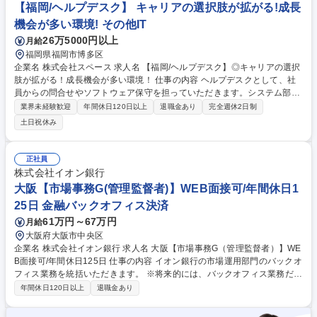
析、同業他社の販売戦略分析(5)代理店の新規開拓業務（目安：年2件程度
【福岡/ヘルプデスク】 キャリアの選択肢が拡がる!成長
各代理店営業拠点メンバーで協力しながら開拓活動を行っています） 募集
機会が多い環境! その他IT
職種 【沖縄/代理店向けコンサルティング営業】初任地考慮/チーム目標/業
26万5000円以上
月給
界経験不問
福岡県福岡市博多区
企業名 株式会社スペース 求人名 【福岡/ヘルプデスク】◎キャリアの選択
肢が拡がる！成長機会が多い環境！ 仕事の内容 ヘルプデスクとして、社
員からの問合せやソフトウェア保守を担っていただきます。システム部門
の専門性強化を図っており、将来的にはチーフとして活躍していただくこ
業界未経験歓迎
年間休日120日以上
退職金あり
完全週休2日制
とを期待しております。 【具体的には】・社員からの問合せ ・端末のセ
土日祝休み
ットアップ、及びメンテナンス ・基幹システムやSaaSの不具合対応 ・入
社や異動、退職時の権限設定（部署や社員の役割によって、利用可能なア
プリやツール、及び閲覧可能なフォルダの設定が異なるため） ・セキュリ
正社員
ティ研修の起案、実施 募集職種 【福岡/ヘルプデスク】◎キャリアの選択
株式会社イオン銀行
肢が拡がる！成長機会が多い環境！
大阪【市場事務G(管理監督者)】WEB面接可/年間休日1
25日 金融バックオフィス決済
61万円～67万円
月給
大阪府大阪市中央区
企業名 株式会社イオン銀行 求人名 大阪【市場事務G（管理監督者）】WE
B面接可/年間休日125日 仕事の内容 イオン銀行の市場運用部門のバックオ
フィス業務を統括いただきます。 ※将来的には、バックオフィス業務だけ
でなく、関連部署を含めたキャリアアップの可能性もございます。 下記業
年間休日120日以上
退職金あり
務の統括、各種規制への対応、人材マネジメント ・国内外の有価証券・資
金・為替取引の決済事務 （日銀ネット／全銀ネット／Swift／ほふり等）