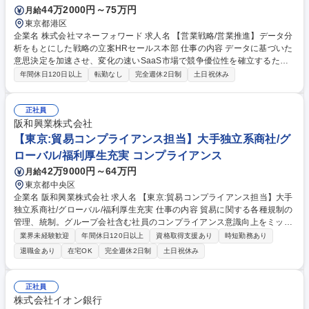
44万2000円～75万円
月給
東京都港区
企業名 株式会社マネーフォワード 求人名 【営業戦略/営業推進】データ分
析をもとにした戦略の立案HRセールス本部 仕事の内容 データに基づいた
意思決定を加速させ、変化の速いSaaS市場で競争優位性を確立するため
に、共に戦略を立案・実行し、事業成長を加速させてくれるメンバーを募
年間休日120日以上
転勤なし
完全週休2日制
土日祝休み
集します。 【具体的には】■データ分析に基づいた営業戦略、戦術の立
案、実行支援 ■予算作成、KPI設計、予実管理とモニタリング■セールスオ
ペレーション、受注管理、売上管理等に関連するオペレーションの構築・
正社員
改善■SFA, CRM等の活用推進■新卒や中途入社者の営業研修、オンボーデ
阪和興業株式会社
ィングのプロセス設計、実行支援■営業部門を含む、部門横断的なプロジ
【東京:貿易コンプライアンス担当】大手独立系商社/グ
ェクトの企画・推進、関係者との連携・調整 募集職種 【営業戦略/営業推
ローバル/福利厚生充実 コンプライアンス
進】データ分析をもとにした戦略の立案HRセールス本部
42万9000円～64万円
月給
東京都中央区
企業名 阪和興業株式会社 求人名 【東京:貿易コンプライアンス担当】大手
独立系商社/グローバル/福利厚生充実 仕事の内容 貿易に関する各種規制の
管理、統制。グループ会社含む社員のコンプライアンス意識向上をミッシ
ョンに、貿易関連業務を総括する部署で下記の業務をお任せします。※出
業界未経験歓迎
年間休日120日以上
資格取得支援あり
時短勤務あり
張が2回/年ほど発生します。 【具体的には】■安全保障貿易管理：外為法
退職金あり
在宅OK
完全週休2日制
土日祝休み
に基づいた輸出審査、輸出許可申請、社内教育 等 ■OFAC規制等取引審
査：OFAC規制等規制ルールに基づいた取引審査、社内教育 等 ■認定事業
者(AEO)総括管理：認定事業者(AEO)制度に関する社内体制の整備、社内
正社員
教育、内部監査、委託先管理、税関からの監査対応 等 ■社内貿易管理：貿
株式会社イオン銀行