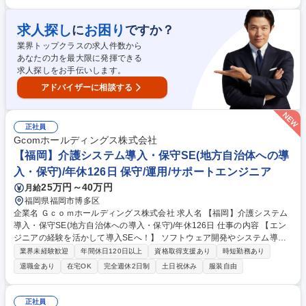
とが出来ます。ゼネラリスト志向の方におすすめです。 【案件について】
[案件規模]数万～数億※数億規模の案件は年に1,2件で数百万規模が多い[業
求人探し
お困り
に
ですか？
界]金融、公共(自治体)、製造、小売り(スーパー等)、医療等[案件内容]クラ
業界トップクラスの求人件数から
ウドシフト、LANWAN等のネットワーク構築、NDR等のセキュリティ導
あなたの力を最大限に発揮できる
入、仮想化、メールシステム、ストレージ 募集職種 ＜190＞第二新卒歓迎
求人探しをお手伝いします。
【広島/インフラエンジニア】クラウド,NW,セキュリティ
アドバイザーに相談する
正社員
Gcomホールディングス株式会社
【福岡】介護システム導入・保守SE(地方自治体への導
入・保守)/年休126日 保守/運用/サポートエンジニア
25万円～40万円
月給
福岡県福岡市博多区
企業名 Ｇｃｏｍホールディングス株式会社 求人名 【福岡】介護システム
導入・保守SE(地方自治体への導入・保守)/年休126日 仕事の内容 【エン
ジニアの経験を活かして導入SEへ！】 ソフトウェア開発やシステム導入
支援サービスを行う当社にて、地方自治体に介護保険システムの導入・保
業界未経験歓迎
年間休日120日以上
資格取得支援あり
時短勤務あり
守業務を行っていただきます。 【具体的には】 地方自治体向けWEBアプ
退職金あり
在宅OK
完全週休2日制
土日祝休み
服装自由
リケーションパッケージ「Acrocity」に付随している介護システム（介護
保険など）の導入・保守業務になります。 ※営業と開発は別部門が行いま
す。 ■顧客へのシステム導入実務や顧客説明■用途に合わせた改修作業■シ
正社員