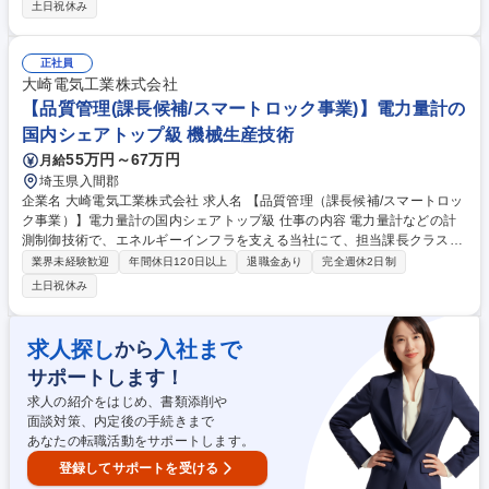
はほとんど無し。また9割の人が目標達成する環境です。 ■信用調査(約80
土日祝休み
項目)：事業内容やビジネスモデル、財務状況の聞き取り ■コンサル営業：
業界動向・市場情報等のデータベース提供、新規顧客先への信用調査の実
施、後継者育成・事業承継支援等独自サービスの提案 【魅力】担当顧客に
正社員
対し長期伴走型の課題解決支援を行う事ができ、売り切り営業では無いこ
大崎電気工業株式会社
とから自らの提案による企業の改善を間近に感じられます。経営層との対
【品質管理(課長候補/スマートロック事業)】電力量計の
峙機会が多く様々なスキル向上が期待できます。 募集職種 ［沖縄/法人営
国内シェアトップ級 機械生産技術
業］コンサルティング/web面接可/賞与＋インセンティブ有り
55万円～67万円
月給
埼玉県入間郡
企業名 大崎電気工業株式会社 求人名 【品質管理（課長候補/スマートロッ
ク事業）】電力量計の国内シェアトップ級 仕事の内容 電力量計などの計
測制御技術で、エネルギーインフラを支える当社にて、担当課長クラスと
して、当部部課長とともに設計製造品質管理 （スマートロック品質改善）
業界未経験歓迎
年間休日120日以上
退職金あり
完全週休2日制
を中心とした以下業務を担当していただきます。 【詳細】■既存委託先監
土日祝休み
査、管理の標準化推進 ■新規業者（委託先）開拓及び監査と見極め ■委託
先の立ち上げ管理対応（量産対応確認やフォロー） ■設計段階での品質の
作り込み（デザインレビュー・FMEA／FTA等による不具合の未然防止）
求人探し
入社まで
から
■電子回路／機構／ファームウェア／無線・通信を含む設計品質の横断的
サポートします！
レビュー、量産移行に伴う直接的な関与 募集職種 【品質管理（課長候補/
スマートロック事業）】電力量計の国内シェアトップ級
求人の紹介をはじめ、書類添削や
面談対策、内定後の手続きまで
あなたの転職活動をサポートします。
登録してサポートを受ける