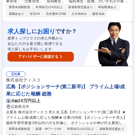
事管理」「労務管理」「採用教育」「福利厚生・総務」のいずれかの業務
をお任せします。現場マネジメント層と連携し、組織の成長を支える役割
業界未経験歓迎
年間休日120日以上
資格取得支援あり
時短勤務あり
です。 以下のいずれかからスタートし、将来的には幅広い業務を経験しま
退職金あり
在宅OK
完全週休2日制
土日祝休み
服装自由
す。 (1)人事管理:異動・配置、評価、人員・人件費計画 (2)労務管理:労働
組合窓口、労使協議会運営、勤怠等の環境整備 (3)採用教育:新卒・中途採
用の企画実行、教育企画、昇格試験運営 (4)福利厚生・総務:寮・社宅の管
求人探し
お困り
に
ですか？
理、各種制度運営 募集職種 【日野/人事総務】労務・採用担当/長期就業◎/
業界トップクラスの求人件数から
裁量をもって業務推進◎
あなたの力を最大限に発揮できる
求人探しをお手伝いします。
アドバイザーに相談する
正社員
株式会社ディスコ
広島【ポジションサーチ(第二新卒)】 プライム上場/成
果に応じた報酬 総務
20万円以上
月給
広島県呉市
企業名 株式会社ディスコ 求人名 広島【ポジションサーチ(第二新卒)】★
プライム上場/成果に応じた報酬★ 仕事の内容 【ポジションサーチ求人】
最終学歴卒業後3年以内の方を対象に、ポテンシャルや伸び代を重視した
採用を積極的に行っています。 新卒として翌年入社者と共に新人研修を受
業界未経験歓迎
副業・WワークOK
年間休日120日以上
資格取得支援あり
けることもできますし、中途入社者として特定の業務からスタートするこ