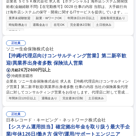
企業名 ＳＣＳＫ株式会社 求人名 【ポテンシャル】海外店システム開発技
術者(金融経験不問)【在宅勤務可】0028 仕事の内容 当部は、大手銀行向
け海外店システムの保守・開発に関するITサービスを提供しています。私
たちが保守するシステムは海外14ヵ国で利用されており、外国籍のメンバ
業界未経験歓迎
副業・WワークOK
年間休日120日以上
資格取得支援あり
ーと一緒にプロジェクトを実行する機会も多いです。 ■銀行向け海外パッ
時短勤務あり
退職金あり
在宅OK
完全週休2日制
土日祝休み
ケージシステムの開発・保守 海外拠点ユーザーからの問合せ対応や、パッ
服装自由
ケージ本体に関する追加開発を要件定義からリリースまで実施します。 ま
た、システム間インターフェイス機能や運用機能の設計・開発や基盤に関
正社員
わる作業も行います。 募集職種 【ポテンシャル】海外店システム開発技
ソニー生命保険株式会社
術者(金融経験不問)【在宅勤務可】0028
【沖縄/代理店向けコンサルティング営業】第二新卒歓
迎/異業界出身者多数 保険法人営業
26万2600円以上
月給
沖縄県那覇市
企業名 ソニー生命保険株式会社 求人名 【沖縄/代理店向けコンサルティン
グ営業】第二新卒歓迎/異業界出身者多数 仕事の内容 当社の保険募集代理
店に対してコンサルティング営業をお任せします。代理店に対して育成や
マーケティング等の支援を行い、代理店の経営をサポートいただきます※
年間休日120日以上
退職金あり
完全週休2日制
土日祝休み
個人顧客への直接販売はございません。 【仕事内容詳細】(1)代理店を媒
介した生命保険の販売、引受などの営業推進活動(2)代理店の営業サポート
(教育、販売戦略の立案、商品勉強会等)(3)代理店の経営支援(経営計画の策
正社員
定支援、管理)(4)担当エリアのマーケット動向及び消費者ニーズの分析、
日本レコード・キーピング・ネットワーク株式会社
同業他社の販売戦略分析(5)代理店の新規開拓業務（目安：年2件程度 各代
【システム運用担当】確定拠出年金を取り扱う最大手企
理店営業拠点メンバーで協力しながら開拓活動を行っています） 募集職種
業/年休126日/働き方 保守/運用/サポートエンジニア