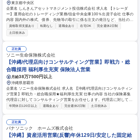
東京都中央区
企業名 しんきんアセットマネジメント投信株式会社 求人名 【トレーダ
ー】運用会社のトレーディング業務/信金中央金庫100％出資子会社 仕事の
内容 国内外の株式、債券、先物等の取引に係る注文の発注など、当社のト
レーディング業務および同サポート業務 【具体的な業務内容】 ・ファン
資格取得支援あり
転勤なし
退職金あり
在宅OK
完全週休2日制
ドマネージャーからの依頼に基づく証券会社等への発注業務。 ・成立した
土日祝休み
取引の検証確認および分析業務等 ・取引に関する管理資料の作成業務 ※
基本的に裁量権はなく、ファンドマネージャーによる指図をもとに着実・
正確・迅速に発注することが任務です。 募集職種 【トレーダー】運用会
正社員
社のトレーディング業務/信金中央金庫100％出資子会社
ソニー生命保険株式会社
【沖縄/代理店向けコンサルティング営業】即戦力・総
合職採用 福利厚生充実 保険法人営業
38万7500円以上
月給
沖縄県那覇市
企業名 ソニー生命保険株式会社 求人名 【沖縄/代理店向けコンサルティン
グ営業】即戦力・総合職採用★福利厚生充実 仕事の内容 当社の保険募集
代理店に対してコンサルティング営業をお任せします。代理店に対して育
成やマーケティング等の支援を行い、代理店の経営をサポートいただきま
年間休日120日以上
退職金あり
完全週休2日制
土日祝休み
す。即戦力として期待するポジションです。 【業務詳細】(1)代理店を媒
介した生命保険の販売、引受などの営業推進活動(2)代理店の営業サポート
(教育、販売戦略の立案、商品勉強会等)(3)代理店の経営支援(経営計画の策
正社員
定支援、管理)(4)担当エリアのマーケット動向及び消費者ニーズの分析、
パナソニック ホームズ株式会社
同業他社の販売戦略分析(5)代理店の新規開拓業務（目安：年2件程度 各代
【沖縄】資産活用営業(反響)年休129日/安定した固定給
理店営業拠点メンバーで協力しながら開拓活動を行っています）※個人顧