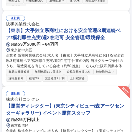
転勤なし
時短勤務あり
退職金あり
在宅OK
完全週休2日制
ともできます。 募集職種 広島【ポジションサーチ(第二新卒)】★プライム
土日祝休み
上場/成果に応じた報酬★
正社員
阪和興業株式会社
【東京】大手独立系商社における安全管理/3期連続ベ
ア/福利厚生充実/週2在宅可 安全管理/環境保全
59万5000円～64万円
月給
東京都中央区
企業名 阪和興業株式会社 求人名 【東京】大手独立系商社における安全管
理/3期連続ベア/福利厚生充実/週2在宅可 仕事の内容 当社グループ会社の
うち、製造拠点を有している会社（約50拠点）、ならびに阪和興業本体の
建設部門の請負現場に対しての安全点検や安全管理活動の推進をお任せし
業界未経験歓迎
年間休日120日以上
資格取得支援あり
時短勤務あり
ます。 【具体的には】■法律（安衛法等）や社内規程に基づく指導及び、
退職金あり
在宅OK
完全週休2日制
土日祝休み
個々の現場において有効で的確な指導や対応策の検討 ■グループ会社で発
生した事故の集計及び分析 ■災害予防資料の作成・発信・安衛法、建設業
法等、各種関係法令の改正情報の整理・発信 ■グループ会社向け安全講習
正社員
会の講師（資料作成含む）ならびに運営 募集職種 【東京】大手独立系商
株式会社コングレ
社における安全管理/3期連続ベア/福利厚生充実/週2在宅可
【運営ディレクター】(東京シティビュー/森アーツセン
ターギャラリー) イベント運営スタッフ
25万円以上
月給
東京都港区
企業名 株式会社コングレ 求人名 【運営ディレクター】（東京シティビュ