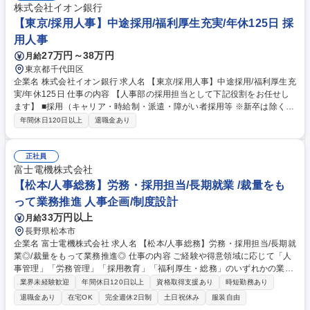
株式会社イオン銀行
【東京/採用人事】中途採用/福利厚生充実/年休125日 採
用人事
27万円～38万円
月給
東京都千代田区
企業名 株式会社イオン銀行 求人名 【東京/採用人事】中途採用/福利厚生充
実/年休125日 仕事の内容 【人事部の採用担当として下記役割をお任せし
ます】 ■採用（キャリア・時給制・派遣・障がい者採用等 ※新卒は除く）
■その他付随する業務 【具体的には】 ■人事戦略、要員計画に基づく求人
年間休日120日以上
退職金あり
要件の整理、手法の選定と実行 ■候補者対応、エージェント対応、採用部
署との連携 ■書類選考官、面接官、司会進行、面談対応 ■入社手続き、内
定者対応 募集職種 【東京/採用人事】中途採用/福利厚生充実/年休125日
正社員
富士電機株式会社
【松本/人事総務】労務・採用担当/長期就業 /裁量をも
って業務推進 人事企画/制度設計
33万円以上
月給
長野県松本市
企業名 富士電機株式会社 求人名 【松本/人事総務】労務・採用担当/長期就
業◎/裁量をもって業務推進◎ 仕事の内容 ご経験や得意領域に応じて「人
事管理」「労務管理」「採用教育」「福利厚生・総務」のいずれかの業務
をお任せします。現場マネジメント層と連携し、組織の成長を支える役割
業界未経験歓迎
年間休日120日以上
資格取得支援あり
時短勤務あり
です。 以下のいずれかからスタートし、将来的には幅広い業務を経験しま
退職金あり
在宅OK
完全週休2日制
土日祝休み
服装自由
す。 (1)人事管理:異動・配置、評価、人員・人件費計画 (2)労務管理:労働