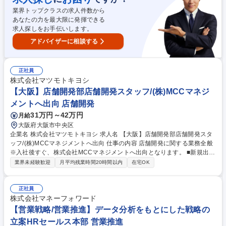
張りが数字に現れ、評価に反映されます。商材が身近なインフラ製品でユ
業界トップクラスの求人件数から
ーザーの顔が見えるため、やりがいを感じやすい職種です。 募集職種
あなたの力を最大限に発揮できる
【東京/法人営業】電力量計国内TOPシェア/プライム上場/年休128日◎
求人探しをお手伝いします。
アドバイザーに相談する
正社員
株式会社マツモトキヨシ
【大阪】店舗開発部店舗開発スタッフ/(株)MCCマネジ
メントへ出向 店舗開発
31万円～42万円
月給
大阪府大阪市中央区
企業名 株式会社マツモトキヨシ 求人名 【大阪】店舗開発部店舗開発スタ
ッフ/(株)MCCマネジメントへ出向 仕事の内容 店舗開発に関する業務全般
※入社後すぐ、株式会社MCCマネジメントへ出向となります。 ■新規出店
に向けた物件情報の収集、選定 ■不動産会社やデベロッパーとの折衝、契
業界未経験歓迎
月平均残業時間20時間以内
在宅OK
約交渉 ■出店計画の立案および社内関係部門との調整 ■契約締結後の開店
準備サポート 募集職種 【大阪】店舗開発部店舗開発スタッフ/(株)MCCマ
ネジメントへ出向
正社員
株式会社マネーフォワード
【営業戦略/営業推進】データ分析をもとにした戦略の
立案HRセールス本部 営業推進