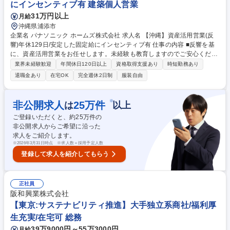
にインセンティブ有 建築個人営業
客への直接販売はございません。 募集職種 【沖縄/代理店向けコンサルテ
31万円以上
月給
ィング営業】即戦力・総合職採用★福利厚生充実
沖縄県浦添市
企業名 パナソニック ホームズ株式会社 求人名 【沖縄】資産活用営業(反
響)年休129日/安定した固定給にインセンティブ有 仕事の内容 ■反響を基
に、資産活用営業をお任せします。未経験も教育しますのでご安心くださ
い。将来的には、ご志向性なども鑑みてマネジメント業務や、人事などの
業界未経験歓迎
年間休日120日以上
資格取得支援あり
時短勤務あり
管理部門や都市開発部門など多様なキャリアパスがあります！ 【具体的に
退職金あり
在宅OK
完全週休2日制
服装自由
は】土地を保有されているお客様（個人／法人）に対する土地活用の提案
営業を担当していただきます。提携法人（銀行、税理士、JA等）からの紹
介や反響を基に対応【商品特徴】通常のアパート等の商品に加えて、エイ
※
非公開求人
25
万件
は
以上
ジフリー施設や病院、介護施設、保育園、業界初の９Ｆ建てまで可能な工
ご登録いただくと、約
25
万件の
業化住宅など多彩なラインナップ有【インセンティブ支給額】平均160
非公開求人からご希望に沿った
万、最大500万超え【有給】2年目以降、毎年25日の有給付与 募集職種
求人をご紹介します。
【沖縄】資産活用営業(反響)年休129日/安定した固定給にインセンティブ
※
2026年3月31日時点 ※求人数＝採用予定人数
有
登録して求人を紹介してもらう
正社員
阪和興業株式会社
【東京:サステナビリティ推進】大手独立系商社/福利厚
生充実/在宅可 総務
39万9000円～55万3000円
月給