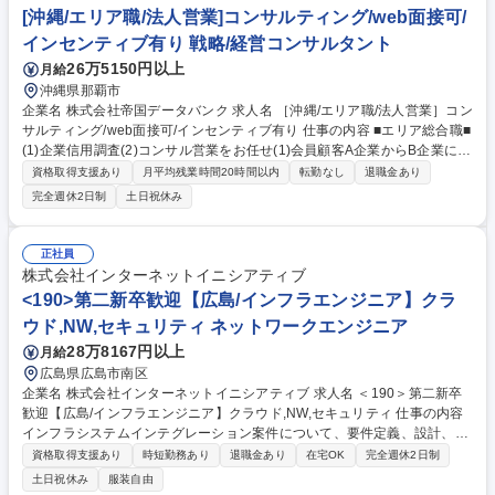
[沖縄/エリア職/法人営業]コンサルティング/web面接可/
インセンティブ有り 戦略/経営コンサルタント
26万5150円以上
月給
沖縄県那覇市
企業名 株式会社帝国データバンク 求人名 ［沖縄/エリア職/法人営業］コン
サルティング/web面接可/インセンティブ有り 仕事の内容 ■エリア総合職■
(1)企業信用調査(2)コンサル営業をお任せ(1)会員顧客A企業からB企業に対
する調査依頼を受け「企業信用調査」を実施。企業間商取引の円滑化支援
資格取得支援あり
月平均残業時間20時間以内
転勤なし
退職金あり
(2)会員顧客へのコンサル営業＋会員獲得への営業 ■信用調査(約80項目)：
完全週休2日制
土日祝休み
事業内容やビジネスモデル、財務状況の聞き取り ■提案営業内容：業界動
向・市場情報等のデータベース提供、新規顧客先への信用調査の実施、後
継者育成・事業承継支援等独自サービスの提案【魅力】顧客に対し伴走型
正社員
の課題解決支援ができ、売り切り営業では無いため自らの提案による企業
株式会社インターネットイニシアティブ
の改善を間近に感じられます。(飛び込み営業なし)経営層との対峙機会が
<190>第二新卒歓迎【広島/インフラエンジニア】クラ
多く様々なスキル向上が期待できます。 募集職種 ［沖縄/エリア職/法人営
ウド,NW,セキュリティ ネットワークエンジニア
業］コンサルティング/web面接可/インセンティブ有り
28万8167円以上
月給
広島県広島市南区
企業名 株式会社インターネットイニシアティブ 求人名 ＜190＞第二新卒
歓迎【広島/インフラエンジニア】クラウド,NW,セキュリティ 仕事の内容
インフラシステムインテグレーション案件について、要件定義、設計、構
築、運用まで、その他各種IIJサービスの提案、導入サポートを担当してい
資格取得支援あり
時短勤務あり
退職金あり
在宅OK
完全週休2日制
ただきます。※担当フェーズや技術(サーバー、クラウド、NW セキュリテ
土日祝休み
服装自由
ィ等)については案件ごとに内容が変わる為、幅広い技術を身に着けるこ