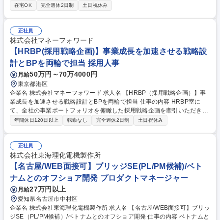
の最適な契約スキームを構築します。 【詳細】■和文、英文契約書の審
在宅OK
完全週休2日制
土日祝休み
査、作成 ■法律相談対応、紛争対応、訴訟対応 ■M&Aを始めとする法務業
務 ■子会社管理体制の構築や会社規程の整備、社員研修、コンプライアン
ス対応等 【特徴】独立系商社ならではのフットワークと自由な発想を活か
正社員
し、鉄鋼事業の更なる拡大や環境・エネルギー関連ビジネスやリサイクル
株式会社マネーフォワード
事業を強化するとともに、M＆Aによる事業拡大、経営基盤の強化として
【HRBP(採用戦略企画)】事業成長を加速させる戦略設
人材の育成を推進していきます。 募集職種 【法務】プライム市場上場/3
計とBPを両輪で担当 採用人事
期連続のベア/経営層が近く裁量ある環境
50万円～70万4000円
月給
東京都港区
企業名 株式会社マネーフォワード 求人名 【HRBP（採用戦略企画）】事
業成長を加速させる戦略設計とBPを両輪で担当 仕事の内容 HRBP室に
て、全社の事業ポートフォリオを俯瞰した採用戦略企画を牽引いただきま
す。各本部の事業計画から逆算した「勝てる採用戦略」の構築と、現場の
年間休日120日以上
転勤なし
完全週休2日制
土日祝休み
課題解決を行う担当BP業務の双方を担います。 【詳細】■全社横断での採
用ポートフォリオ戦略の構築、HRBPと連動したチャネル最適化および
「採用の質」の追求、投資対効果（ROI）に基づく予算コントロール ■採
正社員
用動向や内部の組織データを構造化し、BPマネージャーが「次の一手」
株式会社東海理化電機製作所
を打つための参謀役として機能 ■採用戦略の設計に留まらず、自らも担当
【名古屋/WEB面接可】ブリッジSE(PL/PM候補)/ベト
本部のBPとして現場に入り込み、オンボーディングや離職防止、カルチ
ナムとのオフショア開発 プロダクトマネージャー
ャー浸透、グループ会社の支援やPMI伴走 募集職種 【HRBP（採用戦略企
27万円以上
月給
画）】事業成長を加速させる戦略設計とBPを両輪で担当
愛知県名古屋市中村区
企業名 株式会社東海理化電機製作所 求人名 【名古屋/WEB面接可】ブリッ
ジSE（PL/PM候補）/ベトナムとのオフショア開発 仕事の内容 ベトナムと