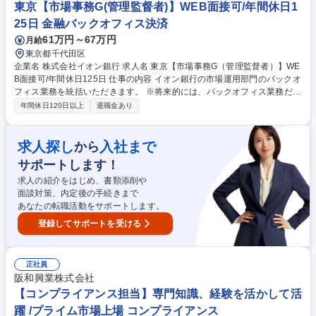
易関連の諸制度や規制の情報収集、社内教育コンテンツ作成や研修会の開
東京【市場事務G(管理監督者)】WEB面接可/年間休日1
催 等 募集職種 【東京:貿易コンプライアンス担当】大手独立系商社/グロー
25日 金融バックオフィス決済
バル/福利厚生充実
61万円～67万円
月給
東京都千代田区
企業名 株式会社イオン銀行 求人名 東京【市場事務G（管理監督者）】WE
B面接可/年間休日125日 仕事の内容 イオン銀行の市場運用部門のバックオ
フィス業務を統括いただきます。 ※将来的には、バックオフィス業務だけ
でなく、関連部署を含めたキャリアアップの可能性もございます ・下記業
年間休日120日以上
退職金あり
務の統括、各種規制への対応、人材マネジメント ・国内外の有価証券・資
金・為替取引の決済事務 （日銀ネット／全銀ネット／Swift／ほふり等）
・上記オペレーションに関する社内システムへの入力業務 ・資金繰り業務
求人探し
入社まで
から
（口座管理）、各種報告資料作成 等 ※業務の性質上の要からオフィス出
サポートします！
社が基本となります 募集職種 東京【市場事務G（管理監督者）】WEB面
接可/年間休日125日
求人の紹介をはじめ、書類添削や
面談対策、内定後の手続きまで
あなたの転職活動をサポートします。
登録してサポートを受ける
正社員
阪和興業株式会社
【コンプライアンス担当】専門知識、経験を活かして活
躍 /プライム市場上場 コンプライアンス