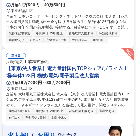
【沖縄/代理店向けコンサルティング営業】第二新卒歓迎/異業界出身者多
31万500円～40万500円
月給
数
東京都品川区
企業名 日本レコード・キーピング・ネットワーク株式会社 求人名 【シス
テム運用担当】確定拠出年金を取り扱う最大手企業/年休126日/働き方◎
仕事の内容 全国の金融機関と接続する、確定拠出年金（DC制度）に関す
る自社基幹システムの運用・管理を担うポジションです。システムの運用
業界未経験歓迎
年間休日120日以上
資格取得支援あり
時短勤務あり
実務は外部ベンダーへ委託しております。 入社後は、社内および金融機関
退職金あり
在宅OK
完全週休2日制
土日祝休み
服装自由
からのシステム問い合わせ対応を中心に、ベンダーコントロールを担当い
ただきます。基本的にはベンダーが問い合わせ内容を整理して適切なチー
ムへ対応を依頼し、社員は各チームの回答結果を分かり易く取りまとめて
正社員
関係者へ連携します。業務に慣れてきた後は、適性や希望に応じて以下の
大崎電気工業株式会社
ような運用管理・改善業務にも携わっていただきます。※具体的な業務内
【東京/法人営業】電力量計国内TOPシェア/プライム上
容は勤務条件備考欄を参照ください。 募集職種 【システム運用担当】確
場/年休128日 機械/電気/電子製品法人営業
定拠出年金を取り扱う最大手企業/年休126日/働き方◎
29万7000円～36万7000円
月給
東京都品川区
企業名 大崎電気工業株式会社 求人名 【東京/法人営業】電力量計国内TOP
シェア/プライム上場/年休128日◎ 仕事の内容 電力量計などの計測制御技
術で、エネルギーインフラを支える当社にて電力量計、関連システムの営
業をお任せします。高い技術力と営業力でスマートメーターの国内シェア
業界未経験歓迎
年間休日120日以上
資格取得支援あり
退職金あり
トップを誇ります。 ■入社後、まずは代理店（電設資材の卸販売）へのル
在宅OK
完全週休2日制
土日祝休み
ート営業から始め、将来的には省エネ関連製品・サービスの営業へと経験
を広げ、中核人材として職場のリーダーを目指していただきます。 【ポジ
ションの魅力】当社の営業は自由度が高く、裁量も大きいため、自身の頑
求人探し
お困り
に
ですか？