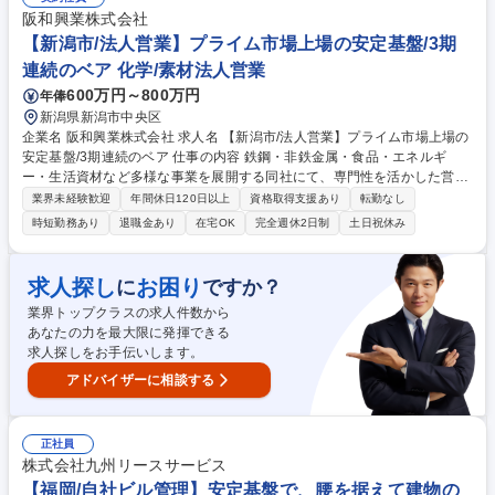
ン ■エージェント、外部お取引先とのリレーション強化 ■新たな採用手法
阪和興業株式会社
のリサーチ(ダイレクトリクルーティング 等) 募集職種 【新卒採用/人事】
【新潟市/法人営業】プライム市場上場の安定基盤/3期
第二新卒歓迎★賞与年3回/毎年昇給有/リモート可/IIJグループ
連続のベア 化学/素材法人営業
600万円～800万円
年俸
新潟県新潟市中央区
企業名 阪和興業株式会社 求人名 【新潟市/法人営業】プライム市場上場の
安定基盤/3期連続のベア 仕事の内容 鉄鋼・非鉄金属・食品・エネルギ
ー・生活資材など多様な事業を展開する同社にて、専門性を活かした営業
としてご活躍いただきます。※ご経験に応じてお任せする商材を決定しま
業界未経験歓迎
年間休日120日以上
資格取得支援あり
転勤なし
す。 【詳細】■新潟県内の企業への提案営業（鉄鋼を中心に、建材、エネ
時短勤務あり
退職金あり
在宅OK
完全週休2日制
土日祝休み
ルギー等） ■既存顧客への深耕営業 ■新規顧客の開拓 ■仕入先・販売先と
の調整業務 ■社内外との連携によるプロジェクト推進 募集職種 【新潟市/
法人営業】プライム市場上場の安定基盤/3期連続のベア
求人探し
お困り
に
ですか？
業界トップクラスの求人件数から
あなたの力を最大限に発揮できる
求人探しをお手伝いします。
アドバイザーに相談する
正社員
株式会社九州リースサービス
【福岡/自社ビル管理】安定基盤で、腰を据えて建物の