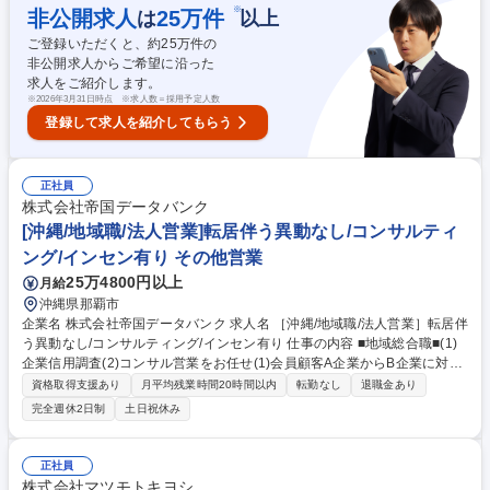
・上記オペレーションに関する社内システムへの入力業務 ・資金繰り業務
※
非公開求人
25
万件
は
以上
（口座管理）、各種報告資料作成 等 ※業務の性質上の要からオフィス出
ご登録いただくと、約
25
万件の
社が基本となります 募集職種 大阪【市場事務G（管理監督者）】WEB面
非公開求人からご希望に沿った
接可/年間休日125日
求人をご紹介します。
※
2026年3月31日時点 ※求人数＝採用予定人数
登録して求人を紹介してもらう
正社員
株式会社帝国データバンク
[沖縄/地域職/法人営業]転居伴う異動なし/コンサルティ
ング/インセン有り その他営業
25万4800円以上
月給
沖縄県那覇市
企業名 株式会社帝国データバンク 求人名 ［沖縄/地域職/法人営業］転居伴
う異動なし/コンサルティング/インセン有り 仕事の内容 ■地域総合職■(1)
企業信用調査(2)コンサル営業をお任せ(1)会員顧客A企業からB企業に対す
る調査依頼を受け「企業信用調査」を実施。企業間商取引の円滑化支援(2)
資格取得支援あり
月平均残業時間20時間以内
転勤なし
退職金あり
会員顧客へのコンサル営業＋会員獲得への営業 ■信用調査(約80項目)：事
完全週休2日制
土日祝休み
業内容やビジネスモデル、財務状況の聞き取り ■提案営業内容：業界動
向・市場情報等のデータベース提供、新規顧客先への信用調査の実施、後
継者育成・事業承継支援等独自サービスの提案【魅力】顧客に対し伴走型
正社員
の課題解決支援ができ、売り切り営業では無いため自らの提案による企業
株式会社マツモトキヨシ