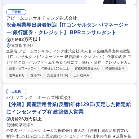
正社員
アビームコンサルティング株式会社
※金融業界出身者歓迎【ITコンサルタント/マネージャ
ー:銀行証券・クレジット】 BPRコンサルタント
82万円以上
月給
東京都中央区
企業名 アビームコンサルティング株式会社 求人名 ※金融業界出身者歓迎
【ITコンサルタント/マネージャー:銀行証券・クレジット】 仕事の内容 ア
ジア発グローバルファームである当社にて、銀行・証券・クレジットカー
ド・ペイメントサービスなどの金融業界に対して、国内外でのDX推進や
副業・WワークOK
年間休日120日以上
資格取得支援あり
時短勤務あり
業務改革、IT・システム導入支援を含む各種コンサルティング案件に従
退職金あり
在宅OK
完全週休2日制
土日祝休み
事。プロジェクトマネジメントもお任せ。 ■業務・IT…ITグランドデザイ
ン策定、業務プロセス改革・組織改革、コンタクトセンター立ち上げ・統
合・効率化支援、RFP策定・ソリューション選定（SaaS、AI等）など ■
正社員
会計・リスク管理…決算早期化などの経理・決算業務のプロセス改善、財
パナソニック ホームズ株式会社
務会計・クロスボーダー連結会計の高度化企画並びにシステムの導入、収
【沖縄】資産活用営業(反響)年休129日/安定した固定給
益管理、原価管理、リスク管理など管理会計・経営管理高度化 など 募集
にインセンティブ有 建築個人営業
職種 ※金融業界出身者歓迎【ITコンサルタント/マネージャー:銀行証券・
クレジット】
26万円以上
月給
沖縄県浦添市
企業名 パナソニック ホームズ株式会社 求人名 【沖縄】資産活用営業(反
響)年休129日/安定した固定給にインセンティブ有 仕事の内容 ★反響を基