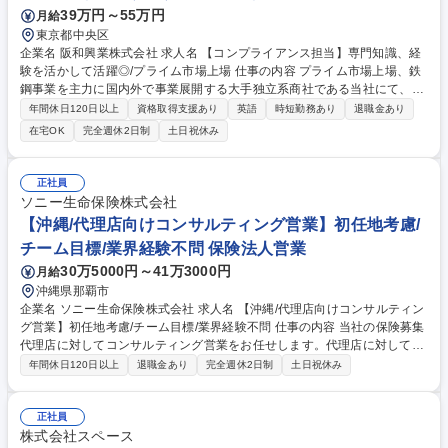
39万円～55万円
月給
東京都中央区
企業名 阪和興業株式会社 求人名 【コンプライアンス担当】専門知識、経
験を活かして活躍◎/プライム市場上場 仕事の内容 プライム市場上場、鉄
鋼事業を主力に国内外で事業展開する大手独立系商社である当社にて、コ
ンプライアンス業務における専門性を発揮していただき組織を牽引してい
年間休日120日以上
資格取得支援あり
英語
時短勤務あり
退職金あり
ただくことを期待しています。 【詳細】■当社および国内外子会社含めた
在宅OK
完全週休2日制
土日祝休み
コンプライアンス体制の運用・強化 ■法令遵守のモニタリング ■内部通報
制度対応 ■コンプライアンス委員会事務局対応 ■社員研修の企画・対応
【キャリアパス】入社後数年間は法務部の担当者としてコンプライアンス
正社員
業務に従事してもらい、将来的には経営管理人材に成長していただくこと
ソニー生命保険株式会社
を期待しています。 募集職種 【コンプライアンス担当】専門知識、経験
【沖縄/代理店向けコンサルティング営業】初任地考慮/
を活かして活躍◎/プライム市場上場
チーム目標/業界経験不問 保険法人営業
30万5000円～41万3000円
月給
沖縄県那覇市
企業名 ソニー生命保険株式会社 求人名 【沖縄/代理店向けコンサルティン
グ営業】初任地考慮/チーム目標/業界経験不問 仕事の内容 当社の保険募集
代理店に対してコンサルティング営業をお任せします。代理店に対して育
成やマーケティング等の支援を行い、代理店の経営をサポートいただきま
年間休日120日以上
退職金あり
完全週休2日制
土日祝休み
す※個人顧客への直接販売はございません。 【仕事内容詳細】(1)代理店
を媒介した生命保険の販売、引受などの営業推進活動(2)代理店の営業サポ
ート(教育、販売戦略の立案、商品勉強会等)(3)代理店の経営支援(経営計画
正社員
の策定支援、管理)(4)担当エリアのマーケット動向及び消費者ニーズの分
株式会社スペース