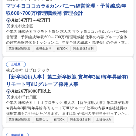
の改善を間近に感じられます。(飛び込み営業なし)経営層との対峙機会が
マツキヨココカラ&カンパニー/経営管理・予算編成/年
多く様々なスキル向上が期待できます。 募集職種 ［沖縄/地域職/法人営
収600~700万/管理職候補 管理会計
業］転居伴う異動なし/コンサルティング/インセン有り
34万円～42万円
月給
東京都文京区
企業名 株式会社マツモトキヨシ 求人名 マツキヨココカラ&カンパニー/経
営管理・予算編成/年収600～700万/管理職候補 仕事の内容 グループ全体
の経営基盤強化をミッションに、年度予算の編成・管理会計の企画・立
案・予実管理を担当。経営数値を横断的に分析し、迅速かつ論理的な経営
業界未経験歓迎
退職金あり
在宅OK
完全週休2日制
判断を支えるためのサポート業務を幅広くお任せします。 ■経営企画室の
経営管理課にて、グループ各社の予算作成や実績管理、管理会計に関わる
企画立案を推進。単なる数値集計に留まらず、財務分析を通じた課題抽出
正社員
や改善提案等、経営の意思決定に直結する業務です。 ■財務・管理会計シ
株式会社IIJプロテック
ステムの導入やリプレイス、子会社展開等のプロジェクトにも深く関与。
【新卒採用/人事】第二新卒歓迎 賞与年3回/毎年昇給有/
システムに強い方は、その知見を活かして業務の高度化・効率化を主導す
リモート可/IIJグループ 採用人事
る役割も期待されます。 募集職種 マツキヨココカラ&カンパニー/経営管
26万6000円以上
月給
理・予算編成/年収600～700万/管理職候補
東京都千代田区
企業名 株式会社ＩＩＪプロテック 求人名 【新卒採用/人事】第二新卒歓迎
★賞与年3回/毎年昇給有/リモート可/IIJグループ 仕事の内容 ■当社社員の
採用業務をご担当いただきます。まずは新卒採用の主担当を担っていただ
きます。ITエンジニアを中心に新卒/中途、正社員/契約社員合わせて約100
業界未経験歓迎
転勤なし
在宅OK
完全週休2日制
土日祝休み
名の採用を計画しています。 【以下詳細】 ■採用手法の選定、候補者の母
集団形成、求人内容の魅力付け ■面談対応、入社候補者フォロー(オファー
内容の説明、進捗管理 等) ■経営層との採用計画に関するディスカッショ
契約社員