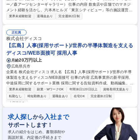
ー／森アーツセンターギャラリー） 仕事の内容 飲食店や店舗でのマネジ
メント経験を活かし、六本木ヒルズ「東京シティビュー」等の施設運営デ
ィレクターとして、スタッフ育成や現場のオペレーション管理、サービス
業界未経験歓迎
退職金あり
完全週休2日制
品質向上業務をお任せします。 ■現場マネジメント：館内の運営状況確
認、スタッフ指示・配置、混雑時のオペレーション対応、お客様対応 ■ス
タッフ育成・チームづくり：アルバイトスタッフの教育・OJT、シフト作
正社員
成・勤怠管理、面談・フォロー ■サービス品質向上：オペレーション改
株式会社ディスコ
善、マニュアル作成・更新、イベント開催時の運営調整、クライアント打
【広島】人事(採用サポート)/世界の半導体製造を支える
ち合わせ ■事務業務：日報・各種資料作成、データ集計・分析 募集職種
ディスコ/WEB面接可 採用人事
【運営ディレクター】（東京シティビュー／森アーツセンターギャラリ
20万円以上
月給
ー）
広島県呉市
企業名 株式会社ディスコ 求人名 【広島】人事(採用サポート)/世界の半導
体製造を支えるディスコ/WEB面接可 仕事の内容 広島事業所の新卒採用、
中途採用に関するサポート業務 採用に関する告知資料作成、動画編集、応
募者情報管理、面接調整、工場見学対応などサポート業務全般 ※能力適
業界未経験歓迎
副業・WワークOK
年間休日120日以上
資格取得支援あり
性、意欲によって人前での企業説明や面接対応などもお任せします ※地道
転勤なし
時短勤務あり
退職金あり
在宅OK
完全週休2日制
かつ正確さが求められる作業の連続ですが、企業の成長や応募者の人生に
土日祝休み
とって重大なインパクトを与える業務です ・部課長や役員との調整が日常
的に発生します 募集職種 【広島】人事(採用サポート)/世界の半導体製造
求人探し
入社まで
から
を支えるディスコ/WEB面接可
サポートします！
求人の紹介をはじめ、書類添削や
面談対策、内定後の手続きまで