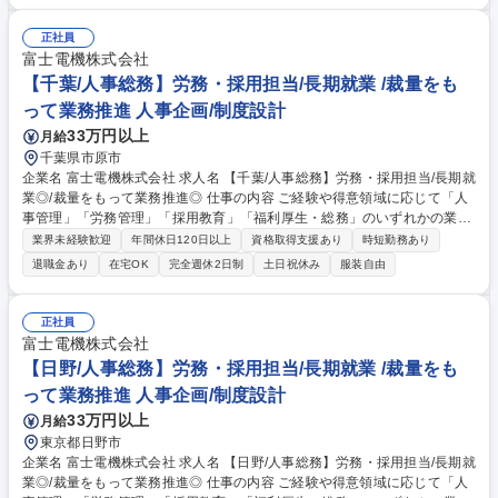
組合窓口、労使協議会運営、勤怠等の環境整備 (3)採用教育:新卒・中途採
用の企画実行、教育企画、昇格試験運営 (4)福利厚生・総務:寮・社宅の管
正社員
理、各種制度運営 募集職種 【松本/人事総務】労務・採用担当/長期就業◎/
富士電機株式会社
裁量をもって業務推進◎
【千葉/人事総務】労務・採用担当/長期就業 /裁量をも
って業務推進 人事企画/制度設計
33万円以上
月給
千葉県市原市
企業名 富士電機株式会社 求人名 【千葉/人事総務】労務・採用担当/長期就
業◎/裁量をもって業務推進◎ 仕事の内容 ご経験や得意領域に応じて「人
事管理」「労務管理」「採用教育」「福利厚生・総務」のいずれかの業務
をお任せします。現場マネジメント層と連携し、組織の成長を支える役割
業界未経験歓迎
年間休日120日以上
資格取得支援あり
時短勤務あり
です。 以下のいずれかからスタートし、将来的には幅広い業務を経験しま
退職金あり
在宅OK
完全週休2日制
土日祝休み
服装自由
す。 (1)人事管理:異動・配置、評価、人員・人件費計画 (2)労務管理:労働
組合窓口、労使協議会運営、勤怠等の環境整備 (3)採用教育:新卒・中途採
用の企画実行、教育企画、昇格試験運営 (4)福利厚生・総務:寮・社宅の管
正社員
理、各種制度運営 募集職種 【千葉/人事総務】労務・採用担当/長期就業◎/
富士電機株式会社
裁量をもって業務推進◎
【日野/人事総務】労務・採用担当/長期就業 /裁量をも
って業務推進 人事企画/制度設計
33万円以上
月給
東京都日野市
企業名 富士電機株式会社 求人名 【日野/人事総務】労務・採用担当/長期就
業◎/裁量をもって業務推進◎ 仕事の内容 ご経験や得意領域に応じて「人