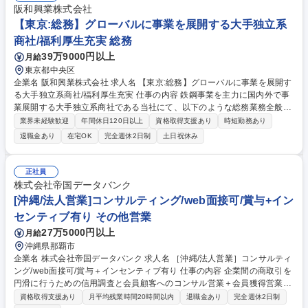
ステム導入後の保守作業■顧客への運用改善など 募集職種 【福岡】介護シ
阪和興業株式会社
ステム導入・保守SE(地方自治体への導入・保守)/年休126日
【東京:総務】グローバルに事業を展開する大手独立系
商社/福利厚生充実 総務
39万9000円以上
月給
東京都中央区
企業名 阪和興業株式会社 求人名 【東京:総務】グローバルに事業を展開す
る大手独立系商社/福利厚生充実 仕事の内容 鉄鋼事業を主力に国内外で事
業展開する大手独立系商社である当社にて、以下のような総務業務全般
を、ご経験に応じてお任せします。 【具体的には】■オフィス企画管理・
業界未経験歓迎
年間休日120日以上
資格取得支援あり
時短勤務あり
ビル管理 ■社有固定資産管理（取得、修繕手配、除売却、棚卸、償却資産
退職金あり
在宅OK
完全週休2日制
土日祝休み
申告、予算作成・実行管理） ■賃貸物件（東京本社、支店等）の家賃支払
い・経費支払・庶務業務 ■固定電話等通信システムの企画・管理・経費支
払 ■BCP管理業務 など 【キャリアパス】総務業務全般（企画・統制業務
正社員
含む）を担当した後、当社の中枢業務を担っていただくことも視野に入れ
株式会社帝国データバンク
ています。 募集職種 【東京:総務】グローバルに事業を展開する大手独立
[沖縄/法人営業]コンサルティング/web面接可/賞与+イン
系商社/福利厚生充実
センティブ有り その他営業
27万5000円以上
月給
沖縄県那覇市
企業名 株式会社帝国データバンク 求人名 ［沖縄/法人営業］コンサルティ
ング/web面接可/賞与＋インセンティブ有り 仕事の内容 企業間の商取引を
円滑に行うための信用調査と会員顧客へのコンサル営業＋会員獲得営業
(飛び込みなし) を行います。入社後約1年は習熟期間と位置づけ営業目標
資格取得支援あり
月平均残業時間20時間以内
退職金あり
完全週休2日制