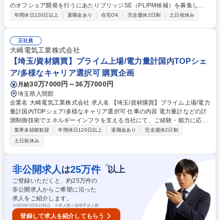
のオフショア開発を行うにあたりブリッジSE（PL/PM候補）を募集しま
す。【業務内容】サービス要件を整理し、それに基づく機能の設計・開発
年間休日120日以上
退職金あり
在宅OK
完全週休2日制
土日祝休み
・開発メンバーのリード 【詳細】デジタルキーの技術を活用して「Bqey
(社用車管理システム)」や「Uqey(無人レンタカーシステム)」の開発・提
供を行っています。是非、東海理化が実現したい世界感を一緒に試行錯誤
正社員
しながら、組織やサービスの拡大・成長を共に楽しみながら切磋琢磨頂け
大崎電気工業株式会社
る仲間を求めています。 ◇TOKAI RIKA Digitalkey WEBページ：https://di
【埼玉/資材購買】プライム上場/電力量計国内TOPシェ
gitalkey.jp/ ◇Bqey WEBページ：https://bqey.com Uqey WEBページ：htt
ア/多様なキャリア選択可 購買企画
ps://uqey.com 募集職種 【名古屋/WEB面接可】ブリッジSE（PL/PM候
30万7000円～36万7000円
月給
補）/ベトナムとのオフショア開発
埼玉県入間郡
企業名 大崎電気工業株式会社 求人名 【埼玉/資材購買】プライム上場/電力
量計国内TOPシェア/多様なキャリア選択可 仕事の内容 電力量計などの計
測制御技術でエネルギーインフラを支える当社にて、ご経験・能力に応じ
て、以下のいずれかの資材購買業務に従事していただきます。 【電気・電
業界未経験歓迎
年間休日120日以上
退職金あり
完全週休2日制
子部品の購買業務】 ■価格管理(価格分析・査定に基づく価格交渉、VA等)
土日祝休み
■デリバリー管理(リードタイム査定、必要数枠取り交渉、納期交渉、社内
関連部門・生産委託先との調整等) 【構造部品(成形品、プレス品、切消品
等)の購買業務】 ■価格管理(価格分析・査定に基づく価格交渉、VA等) ■デ
※
非公開求人
25
万件
は
以上
リバリー管理(リードタイム査定、必要数枠取り交渉、納期交渉、社内関
ご登録いただくと、約
25
万件の
連部門との調整等) 募集職種 【埼玉/資材購買】プライム上場/電力量計国
非公開求人からご希望に沿った
内TOPシェア/多様なキャリア選択可
求人をご紹介します。
※
2026年3月31日時点 ※求人数＝採用予定人数
登録して求人を紹介してもらう