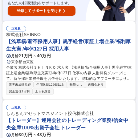
あなたの転職活動をサポートします。
登録してサポートを受ける
正社員
株式会社SHINKO
【浅草橋/新卒採用人事】黒字経営/東証上場企業/福利厚
生充実 /年休127日 採用人事
21万円～40万円
月給
東京都台東区
企業名 株式会社ＳＨＩＮＫＯ 求人名 【浅草橋/新卒採用人事】黒字経営/東
証上場企業/福利厚生充実◎/年休127日 仕事の内容 人財開発グループに
て、新卒採用業務全般をお任せいたします。能動的なアプローチにより優
秀な学生を採用し、会社の将来を担う人材育成と組織の事業成長にダイレ
業界未経験歓迎
年間休日120日以上
転勤なし
退職金あり
クトに貢献できるやりがいのあるポジションです。 北海道から九州まで全
完全週休2日制
土日祝休み
国30～40校の大学と連携し、大学訪問や会社説明会、学生フォロー、人
材企業との折衝をお任せします。1～2月の繁忙期は月の半分程度、閑散期
も月数回の出張が発生します。主体性とフットワークの軽さを活かして採
正社員
用活動を牽引し、将来的には採用部門のリーダーとして事業成長に伴う新
しんきんアセットマネジメント投信株式会社
卒・中途採用の拡大をリードしていただくことを期待しています。組織成
【トレーダー】運用会社のトレーディング業務/信金中
長を人的領域から引っ張っていくポジションです。 募集職種 【浅草橋/新
央金庫100%出資子会社 トレーダー
卒採用人事】黒字経営/東証上場企業/福利厚生充実◎/年休127日
30万円～43万円
月給