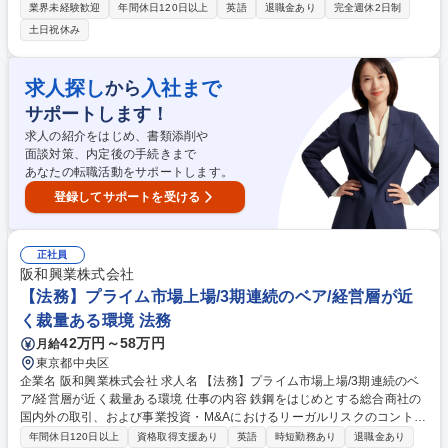
て、担当課長クラスとして、現部課長と一緒に以下の業務を担当していた
業界未経験歓迎
年間休日120日以上
英語
退職金あり
完全週休2日制
だきます。 ・事業戦略の効性を高める:海外子会社の売上及び収益改善活
土日祝休み
動推進 ・英語で海外子会社との連携を推進:マネージメント層の意思決定
とグループシナジー向上に貢献 ・経営会議の運営サポート:海外事業に関
する経営会議資料の作成を通じて分析と整理、経営会議で次のアクション
求人探し
入社まで
から
につながる運営を実施 (会議体運営、議事録作成(英語・日本語)、経営数字
サポートします！
の収集、日本側マネージメント向けレポート作成他)、国内関連部署との
連携 募集職種 【東京/グローバル事業戦略担当（課長候補）】プライム上
求人の紹介をはじめ、書類添削や
場/電力量計TOPシェア
面談対策、内定後の手続きまで
あなたの転職活動をサポートします。
登録してサポートを受ける
正社員
阪和興業株式会社
【法務】プライム市場上場/3期連続のベア/経営層が近
く裁量ある環境 法務
42万円～58万円
月給
東京都中央区
企業名 阪和興業株式会社 求人名 【法務】プライム市場上場/3期連続のベ
ア/経営層が近く裁量ある環境 仕事の内容 鉄鋼をはじめとする総合商社の
国内外の取引、および事業投資・M&Aにおけるリーガルリスクのコントロ
ールを担います。単なる書類審査にとどまらず、ビジネスを推進するため
年間休日120日以上
資格取得支援あり
英語
時短勤務あり
退職金あり