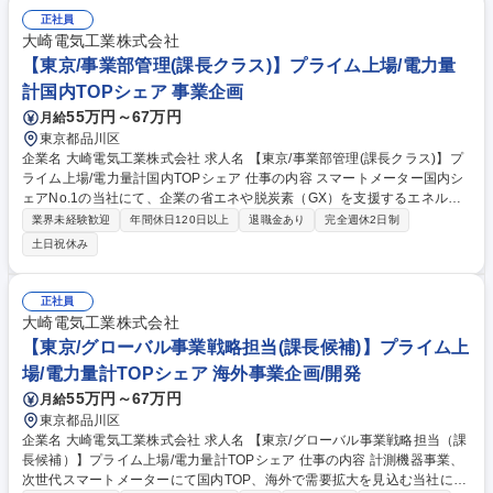
テクト、スクラムマスター、プロジェクトマネージャなどの専門分野を選
正社員
んで活動することが可能です。 募集職種 銀行向けモバイルアプリ開発エ
大崎電気工業株式会社
ンジニア/将来の組織リーダー候補 0423金融
【東京/事業部管理(課長クラス)】プライム上場/電力量
計国内TOPシェア 事業企画
55万円～67万円
月給
東京都品川区
企業名 大崎電気工業株式会社 求人名 【東京/事業部管理(課長クラス)】プ
ライム上場/電力量計国内TOPシェア 仕事の内容 スマートメーター国内シ
ェアNo.1の当社にて、企業の省エネや脱炭素（GX）を支援するエネルギ
ーマネジメント等のサービスを展開するソリューション事業部にて、戦略
業界未経験歓迎
年間休日120日以上
退職金あり
完全週休2日制
企画/統括管理をお任せします。 ■利益管理：事業部の利益管理（単年度事
土日祝休み
業計画などの企画、策定、進捗管理） ■事業企画：中期経営計画策定、需
要動向分析（社内外報告資料の作成、社内外関係者との調整等） ■事業部
サプライチェーンに関する企画、生産計画の取りまとめ、工場窓口との調
正社員
整 ■事業部内管理業務：役員特命事項への対応 【業務内容の変更範囲】当
大崎電気工業株式会社
社業務全般 募集職種 【東京/事業部管理(課長クラス)】プライム上場/電力
【東京/グローバル事業戦略担当(課長候補)】プライム上
量計国内TOPシェア
場/電力量計TOPシェア 海外事業企画/開発
55万円～67万円
月給
東京都品川区
企業名 大崎電気工業株式会社 求人名 【東京/グローバル事業戦略担当（課
長候補）】プライム上場/電力量計TOPシェア 仕事の内容 計測機器事業、
次世代スマートメーターにて国内TOP、海外で需要拡大を見込む当社に