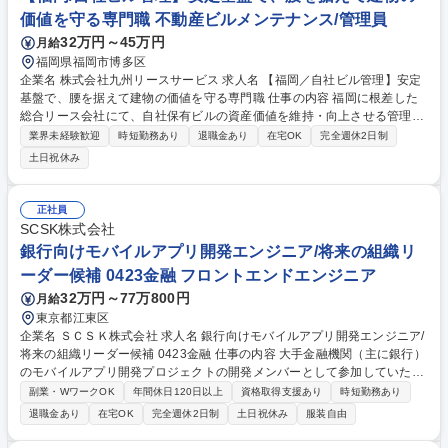
価値を守る専門職 不動産ビルメンテナンス/管理員
32万円～45万円
月給
福岡県福岡市博多区
企業名 株式会社九州リースサービス 求人名 【福岡／自社ビル管理】安定
基盤で、腰を据えて建物の価値を守る専門職 仕事の内容 福岡に根差した
総合リース会社にて、自社保有ビルの資産価値を維持・向上させる管理業
務をお任せします。オーナーの立場で建物のライフサイクルを支える仕事
業界未経験歓迎
時短勤務あり
退職金あり
在宅OK
完全週休2日制
です。 ■自社ビルの維持・保全計画の立案■テナント対応（入退去調整・
土日祝休み
要望への回答）■ビルメンテナンス会社への指示・統括■修繕工事の企画・
見積精査・進捗管理■エネルギー管理やコスト削減施策の実施■管財業務全
般 ◎平均勤続年数14.5年／自己資本比率21.4／自己資本当期純利益率16.
正社員
5%／多角化経営で安定成長中のスタンダード上場企業 募集職種 【福岡／
SCSK株式会社
自社ビル管理】安定基盤で、腰を据えて建物の価値を守る専門職
銀行向けモバイルアプリ開発エンジニア/将来の組織リ
ーダー候補 0423金融 フロントエンドエンジニア
32万円～77万800円
月給
東京都江東区
企業名 ＳＣＳＫ株式会社 求人名 銀行向けモバイルアプリ開発エンジニア/
将来の組織リーダー候補 0423金融 仕事の内容 大手金融機関（主に銀行）
のモバイルアプリ開発プロジェクトの開発メンバーとして参加していただ
きます。参加しながら、プライムベンダーとしての責任や役割、モバイル
副業・WワークOK
年間休日120日以上
資格取得支援あり
時短勤務あり
アプリ開発の理解を深めていただきます。 フロントエンドとバックエンド
退職金あり
在宅OK
完全週休2日制
土日祝休み
服装自由
の両方を経験：キャリアプランと案件状況に応じて、幅広い経験を積んで
いただきます。 将来的なキャリアパス：フルスタックエンジニア、アーキ