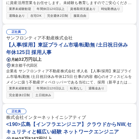
に資産活用営業をお任せします。未経験も教育しますのでご安心くださ
い。将来的には、ご志向性なども鑑みてマネジメント業務や、人事などの
業界未経験歓迎
年間休日120日以上
資格取得支援あり
時短勤務あり
管理部門や都市開発部門など多様なキャリアパスがあります！ 【具体的に
退職金あり
在宅OK
完全週休2日制
服装自由
は】土地を保有されているお客様（個人／法人）に対する土地活用の提案
営業を担当していただきます。提携法人（銀行、税理士、JA等）からの紹
介や反響を基に対応【商品特徴】通常のアパート等の商品に加えて、エイ
正社員
ジフリー施設や病院、介護施設、保育園、業界初の９Ｆ建てまで可能な工
サンフロンティア不動産株式会社
業化住宅など多彩なラインナップ有【インセンティブ支給額】平均160
【人事/採用】東証プライム市場/転勤無 /土日祝日休み
万、最大500万超え【有給】2年目以降、毎年25日の有給付与 募集職種
年休125日 採用人事
【沖縄】資産活用営業(反響)年休129日/安定した固定給にインセンティブ
有
32万円以上
月給
東京都千代田区
企業名 サンフロンティア不動産株式会社 求人名 【人事/採用】東証プライ
ム市場/転勤無 /土日祝日休み年休125日 仕事の内容 都心のオフィスビルを
メインに扱う不動産ディベロッパーである当社にて、採用（新卒または中
途）業務をはじめとした人事業務全般をお任せします。これまでのご経験
業界未経験歓迎
年間休日120日以上
転勤なし
退職金あり
に応じて一部総務に関わる業務もお任せします。 【詳細】 ■採用業務（中
完全週休2日制
土日祝休み
途または新卒）：書類選考・面接・エージェント対応など ■労務・給与 ■
社内イベント企画等の総務業務も含む ※中途採用・新卒採用・労務給与な
ど現在のご経験に応じて近しい業務からお任せしていきます。 募集職種
正社員
【人事/採用】東証プライム市場/転勤無 /土日祝日休み年休125日
株式会社インターネットイニシアティブ
<190>広島【インフラエンジニア】クラウドからNW,セ
キュリティと幅広い経験 ネットワークエンジニア
28万8167円以上
月給