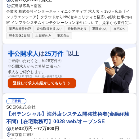
広島県広島市南区
企業名 株式会社インターネットイニシアティブ 求人名 ＜190＞広島【イ
ンフラエンジニア】クラウドからNW,セキュリティと幅広い経験 仕事の内
容 インフラシステムインテグレーション案件について、提案から要件定
義、設計、構築、運用まで、その他各種IIJサービスの提案、導入サポート
業界未経験歓迎
資格取得支援あり
時短勤務あり
退職金あり
在宅OK
を担当していただきます。※担当フェーズや技術(サーバー、クラウド、N
完全週休2日制
土日祝休み
服装自由
W セキュリティ等)については案件ごとに内容が変わる為、幅広い技術を
身に着けることが出来ます。ゼネラリスト志向の方におすすめです。 【案
件について】[案件規模]数万～数億※数億規模の案件は年に1,2件で数百万
※
非公開求人
25
万件
は
以上
規模が多い[業界]金融、公共(自治体)、製造、小売り(スーパー等)、医療等
ご登録いただくと、約
25
万件の
[案件内容]クラウドシフト、LANWAN等のネットワーク構築、NDR等のセ
非公開求人からご希望に沿った
キュリティ導入、仮想化、メールシステム、ストレージ 募集職種 ＜190＞
求人をご紹介します。
広島【インフラエンジニア】クラウドからNW,セキュリティと幅広い経験
※
2026年3月31日時点 ※求人数＝採用予定人数
登録して求人を紹介してもらう
正社員
SCSK株式会社
【ポテンシャル】海外店システム開発技術者(金融経験
不問)【在宅勤務可】0028 web/オープンSE
32万円～77万800円
月給
東京都江東区