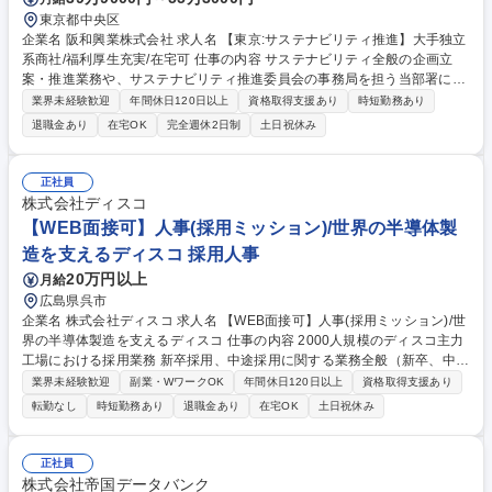
東京都中央区
企業名 阪和興業株式会社 求人名 【東京:サステナビリティ推進】大手独立
系商社/福利厚生充実/在宅可 仕事の内容 サステナビリティ全般の企画立
案・推進業務や、サステナビリティ推進委員会の事務局を担う当部署に
て、ご経験に応じて、以下の業務をお任せします。 【具体的には】■マテ
業界未経験歓迎
年間休日120日以上
資格取得支援あり
時短勤務あり
リアリティに関する業務（KPIの設定及び管理など） ■ESG評価対応に関
退職金あり
在宅OK
完全週休2日制
土日祝休み
する業務（FTSE、MSCI、CDPなど） ■統合報告書作成に関する業務（構
成立案、コンテンツ制作、校正・英訳対応など） ■脱炭素に関する業務
（Scope1/2/3の算定、移行計画の策定、削減活動の推進、TCFD対応な
正社員
ど） ■人権尊重に関する業務（人権DDの体制構築・推進など）など 募集
株式会社ディスコ
職種 【東京:サステナビリティ推進】大手独立系商社/福利厚生充実/在宅可
【WEB面接可】人事(採用ミッション)/世界の半導体製
造を支えるディスコ 採用人事
20万円以上
月給
広島県呉市
企業名 株式会社ディスコ 求人名 【WEB面接可】人事(採用ミッション)/世
界の半導体製造を支えるディスコ 仕事の内容 2000人規模のディスコ主力
工場における採用業務 新卒採用、中途採用に関する業務全般（新卒、中途
各50名前後の採用を状3名で担当） ※理系や技術者採用が中心のため、も
業界未経験歓迎
副業・WワークOK
年間休日120日以上
資格取得支援あり
のづくりや技術への興味は必須 募集職種 【WEB面接可】人事(採用ミッシ
転勤なし
時短勤務あり
退職金あり
在宅OK
土日祝休み
ョン)/世界の半導体製造を支えるディスコ
正社員
株式会社帝国データバンク