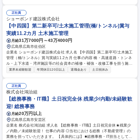
た道路/橋梁などの維持管理を行います。これまでの調査設計/点検技術で
培ってきた実績を結集し、個別施設の維持/保全をはじめ、社会資本全体を
包括的に維持/保全するための、技術を提供します。 ・危険の早期発見を
正社員
図るため、橋梁の点検/モニタリングや、トンネルの長寿命化計画に向けた
ショーボンド建設株式会社
補修/補強設計の立案などを行います。 募集職種 東北【建設コンサルタン
【中四国】第二新卒可/土木施工管理(橋/トンネル)賞与
ト(保全)】人材育成・働き方支援制度が充実
実績11.2カ月 土木施工管理
31万7000円～43万4000円
月給
広島県広島市佐伯区
企業名 ショーボンド建設株式会社 求人名 【中四国】第二新卒可/土木施工
管理（橋/トンネル）賞与実績11.2カ月 仕事の内容 橋・高速道路・トンネ
ル・上下水道・湾岸施設等の社会資本の補修・補強・改修工事を担う施工
管理として、末永く活躍頂ける方を募集しています。【仕事詳細】施工計
業界未経験歓迎
年間休日120日以上
退職金あり
土日祝休み
画作成から工程・品質・原価・安全管理等トータ ルでの管理および発注者
や本部との交渉・調整等をまずはサポートを中心にご担当いただきます。
【規模】5000～1億円程 度から3～10億円規模まで【工期】小規模で1
正社員
年、大型で2～4年 ≪補修工事ならではの醍醐味≫新設工事に比べ小さな
株式会社鴻治組
案件が多いため、早くから一つの現場を任され、責任を持って仕事に取り
【総務事務・IT職】土日祝完全休 残業少/内勤/未経験歓
組むことが可能です。また、施工管理として経験を積んだ後に、設計職へ
迎! 総務事務
キャリアチェンジする方もおります。 募集職種 【中四国】第二新卒可/土
20万円以上
月給
木施工管理（橋/トンネル）賞与実績11.2カ月
広島県広島市安芸区
企業名 株式会社鴻治組 求人名 【総務事務・IT職】土日祝完全休★残業少
／内勤／未経験歓迎！ 仕事の内容 ◎当社における総務（不動産管理）の
業務を担っていただきます。 【具体的には】 ■総務事務・IT担当として、