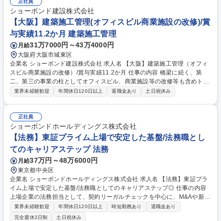
模まで【工期】小規模で1年、大型で2～4年 ≪補修工事ならではの醍醐味
正社員
≫新設工事に比べ小さな案件が多いため、早くから一つの現場を任され、
ショーボンド建設株式会社
責任を持って仕事に取り組むことが可能です。また、施工管理として経験
【大阪】建築施工管理(オフィスビル商業施設の改修)/賞
を積んだ後に、設計職へキャリアチェンジする方もおります。 募集職種
与実績11.2か月 建築施工管理
リーダー候補【北海道東北】土木施工管理（橋/トンネル）/賞与12.6カ月
31万7000円～43万4000円
月給
大阪府大阪市城東区
企業名 ショーボンド建設株式会社 求人名 【大阪】建築施工管理（オフィ
スビル商業施設の改修）/賞与実績11.2か月 仕事の内容 橋梁に続く、第
二、第三の事業の柱としてオフィスビル、商業施設等の改修等も含めトー
タル的に案件を受注できる改修ゼネコンを目指しています。 工事規模：平
業界未経験歓迎
年間休日120日以上
退職金あり
土日祝休み
均３憶円の案件 工期：1年未満、担当エリア：全国（首都圏７割） 当社の
建築分野は耐震補強工事がメインですが、オフィスビルや商業施設などの
大規模改修工事の案件が増えており、耐震補強のみでなく内装工事や設備
正社員
工事なども含めたトータルの施工管理をご担当いただきます。 ※工事実務
ショーボンドホールディングス株式会社
は行いません 募集職種 【大阪】建築施工管理（オフィスビル商業施設の
【法務】東証プライム上場で安定した基盤/法務職とし
改修）/賞与実績11.2か月
てのキャリアステップ 法務
37万円～48万6000円
月給
東京都中央区
企業名 ショーボンドホールディングス株式会社 求人名 【法務】東証プラ
イム上場で安定した基盤/法務職としてのキャリアステップ◎ 仕事の内容
上場企業の法務担当として、契約リーガルチェックを中心に、M&Aや新規
事業支援、社内研修の立案など、幅広い「攻め」の法務実務をお任せいた
業界未経験歓迎
年間休日120日以上
時短勤務あり
退職金あり
します。 ■契約書等の文書のリーガルチェック（業務全体の5割） ■各種プ
完全週休2日制
土日祝休み