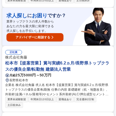
す。建物ごとに異なる建築図を基に、お客様と打合わせをしながら専用C
業界未経験歓迎
年間休日120日以上
退職金あり
土日祝休み
ADを使って作図します。 東京駅丸の内駅舎や赤坂サカスといったランド
マークから、北陸新幹線などのインフラ設備に加えて、商業施設、学校、
病院、工場などの建築工事、橋梁・土木工事まで非常に幅広いジャンルの
求人探し
お困り
に
ですか？
建設に関わっています。各地の暮らしに密着した工事から、全国でも有数
業界トップクラスの求人件数から
の規模のビッグプロジェクトまで幅広く参画しています。そのため、地域
あなたの力を最大限に発揮できる
に貢献したい人も、日本を代表する建造物に携わりたい人も、希望を叶え
求人探しをお手伝いします。
ることができます。 募集職種 長野市【建築鉄骨の設計】平均勤続16.5年
の県内有数の優良企業/賞与6.2ヶ月分
アドバイザーに相談する
正社員
株式会社角藤
松本市【提案営業】賞与実績6.2ヵ月/長野県トップクラ
スの優良企業/転勤無 建築法人営業
25万5000円～50万円
月給
長野県松本市
企業名 株式会社角藤 求人名 松本市【提案営業】賞与実績6.2ヵ月/長野県
トップクラスの優良企業/転勤無 仕事の内容 基礎建材（杭・地盤改良）、
外装材(金属パネル/屋根等)やセメント系外装材(ALC/押出成型セメント板
等)の材料及び工事を受注する為の営業業務をお任 せします。 ※金属系外
業界未経験歓迎
年間休日120日以上
退職金あり
完全週休2日制
装材は、建物や景観材等の「意匠材」として使用されます。 自身の提案
土日祝休み
で、街の美化や利便性の向上に貢献できる仕事です。 【当社の魅力】 安
定：創業91年の長野県売上ランキング12位！国内拠点18ヶ所あり、年間