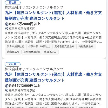
正社員
株式会社オリエンタルコンサルタンツ
九州【建設コンサルタント(道路)】人材育成・働き方支
援制度が充実 建設コンサルタント
35万2000円以上
月給
福岡県福岡市博多区
企業名 株式会社オリエンタルコンサルタンツ 求人名 九州【建設コンサル
タント(道路)】人材育成・働き方支援制度が充実 仕事の内容 ■社会資本整
備(道路)に関する調査・計画・設計業務をお任せします。 ※情報伝達シス
テムも駆使した総合的な提案が可能。技術力は、新規開発・拡張計画、運
業界未経験歓迎
年間休日120日以上
資格取得支援あり
時短勤務あり
営、維持管理等、幅広く提供する程の評価を獲得 ・交通計画、橋梁、地下
退職金あり
完全週休2日制
土日祝休み
構造、景観、環境、防災の各グループが協働し多角的な視点から、すべて
の利用者にとって『安心』『安全』『快適』な道路空間の提供をサポート
していきます。 《設計事例》 知多半島道路半田中央JCT詳細設計/大橋JC
正社員
T/RAB予備設計、詳細設計/東海環状道路岐阜地区PA詳細設計業務/スマー
株式会社オリエンタルコンサルタンツ
トIC検討、設計など 募集職種 九州【建設コンサルタント(道路)】人材育
九州【建設コンサルタント(保全)】人材育成・働き方支
成・働き方支援制度が充実
援制度が充実 建設コンサルタント
35万2000円以上
月給
福岡県福岡市博多区
企業名 株式会社オリエンタルコンサルタンツ 求人名 九州【建設コンサル
タント(保全)】人材育成・働き方支援制度が充実 仕事の内容 ■社会資本整
備(保全)に関する調査・計画・設計業務をお任せします。 ※情報伝達シス
テムも駆使した総合的な提案が可能。技術力は、新規開発・拡張計画、運