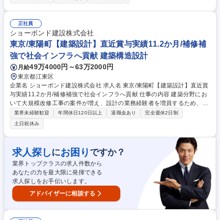
下水道等があります。 【案件について】1案件につき50億円以上の金額規
模の案件もある為、ご自身のスキルアップが目指せます。今までの経験を
活かし、幅広い裁量権で存分に力を発揮したい方や、新卒・中途の垣根無
正社員
くキャリアアップを目指したい方にピッタリのポジションです。当社の土
ショーボンド建設株式会社
木部門におけるプロジェクトを紹介しております。是非一度ご確認くださ
東京/東陽町【建築設計】直近賞与実績11.2か月/補修補
い。 https://www.psc.co.jp/kaisya/saiyou/special/project02.html 募集職種
強で社会インフラへ貢献 建築構造設計
広島【土木施工管理】社宅寮有/年間休日120日/資格手当・家族手当有
49万4000円～63万2000円
月給
東京都江東区
企業名 ショーボンド建設株式会社 求人名 東京/東陽町【建築設計】直近賞
与実績11.2か月/補修補強で社会インフラへ貢献 仕事の内容 建築分野にお
いて大規模改修工事の案件が増え、設計の業務経験者を増員するため、建
築分野の次世代を担うメンバーを募集いたします。 ■建築分野の設計業務
業界未経験歓迎
年間休日120日以上
退職金あり
完全週休2日制
全般 施主：民間が主流、工事規模：平均３憶円の案件 工期：1年未満、担
土日祝休み
当エリア：全国（首都圏７割） ※対象構造物：RC造、SRC造，S造 募集
職種 東京/東陽町【建築設計】直近賞与実績11.2か月/補修補強で社会イン
フラへ貢献
求人探し
お困り
に
ですか？
業界トップクラスの求人件数から
あなたの力を最大限に発揮できる
求人探しをお手伝いします。
アドバイザーに相談する