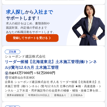
画作成から工程・品質・原価・安全管理等トータ ルでの管理および発注者
や本部との交渉・調整等【規模】5000～1億円程 度から3～10億円規模ま
で【工期】小規模で1年、大型で2～4年 ≪補修工事ならではの醍醐味≫新
求人探し
入社まで
から
設工事に比べ小さな案件が多いため、早くから一つの現場を任され、責任
サポートします！
を持って仕事に取り組むことが可能です。また、施工管理として経験を積
んだ後に、設計職へキャリアチェンジする方もおります。 募集職種 リー
求人の紹介をはじめ、書類添削や
ダー候補【中四国】土木施工管理（橋/トンネル）/賞与12.6カ月
面談対策、内定後の手続きまで
あなたの転職活動をサポートします。
登録してサポートを受ける
正社員
ショーボンド建設株式会社
リーダー候補【北海道東北】土木施工管理(橋/トンネ
ル)/賞与12.6カ月 土木施工管理
43万7000円～52万2000円
月給
宮城県仙台市若林区
企業名 ショーボンド建設株式会社 求人名 リーダー候補【北海道東北】土
木施工管理（橋/トンネル）/賞与12.6カ月 仕事の内容 ★橋・高速道路・ト
ンネル・上下水道・湾岸施設等の社会資本の補修・補強・改修工事を担う
施工管理として、末永く活躍頂ける方を募集しています。【仕事詳細】施
業界未経験歓迎
年間休日120日以上
退職金あり
土日祝休み
工計画作成から工程・品質・原価・安全管理等トータ ルでの管理および発
注者や本部との交渉・調整等【規模】5000～1億円程 度から3～10億円規