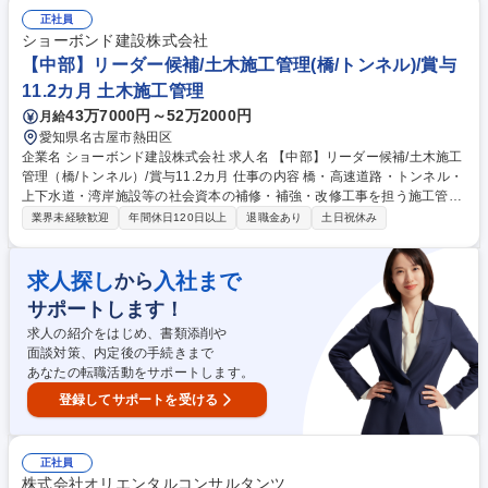
新築8割・改修2割 マンションや商業施設中心 【価格例】：新築：4億～1
0億円 改修：数百万円～8000万円程度 【エリア】：東京23区、神奈川県
正社員
が9割（1度に受け持つ現場数は1案件） 【期間例】：施工期間 新築：1年
ショーボンド建設株式会社
半～2年 改修：1年～1年半 規模が多いです。 募集職種 【横浜/1級建築施
【中部】リーダー候補/土木施工管理(橋/トンネル)/賞与
工管理技士】面接1回！年休128日/土日祝休/週休二日制/転勤無
11.2カ月 土木施工管理
43万7000円～52万2000円
月給
愛知県名古屋市熱田区
企業名 ショーボンド建設株式会社 求人名 【中部】リーダー候補/土木施工
管理（橋/トンネル）/賞与11.2カ月 仕事の内容 橋・高速道路・トンネル・
上下水道・湾岸施設等の社会資本の補修・補強・改修工事を担う施工管理
として、末永く活躍頂ける方を募集しています。【仕事詳細】施工計画作
業界未経験歓迎
年間休日120日以上
退職金あり
土日祝休み
成から工程・品質・原価・安全管理等トータ ルでの管理および発注者や本
部との交渉・調整等【規模】5000～1億円程 度から3～10億円規模まで
【工期】小規模で1年、大型で2～4年 ≪補修工事ならではの醍醐味≫新設
求人探し
入社まで
から
工事に比べ小さな案件が多いため、早くから一つの現場を任され、責任を
サポートします！
持って仕事に取り組むことが可能です。また、施工管理として経験を積ん
だ後に、設計職へキャリアチェンジする方もおります。 募集職種 【中
求人の紹介をはじめ、書類添削や
部】リーダー候補/土木施工管理（橋/トンネル）/賞与11.2カ月
面談対策、内定後の手続きまで
あなたの転職活動をサポートします。
登録してサポートを受ける
正社員
株式会社オリエンタルコンサルタンツ