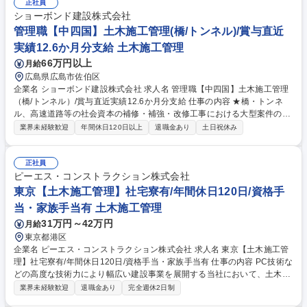
正社員
ショーボンド建設株式会社
管理職【中四国】土木施工管理(橋/トンネル)/賞与直近
実績12.6か月分支給 土木施工管理
66万円以上
月給
広島県広島市佐伯区
企業名 ショーボンド建設株式会社 求人名 管理職【中四国】土木施工管理
（橋/トンネル）/賞与直近実績12.6か月分支給 仕事の内容 ★橋・トンネ
ル、高速道路等の社会資本の補修・補強・改修工事における大型案件の作
業所長候補者として、末永く活躍頂ける方を募集しています。 【仕事の詳
業界未経験歓迎
年間休日120日以上
退職金あり
土日祝休み
細】 ・土木構造物（橋梁・トンネル）補修・補強の施工管理 ・支承取
替・鋼桁補強工・落橋防止(ダンパー・ケーブル)・断面修復工 ・ひび割れ
補修工・床版補修工・剥落防止工・伸縮装置取替 募集職種 管理職【中四
正社員
国】土木施工管理（橋/トンネル）/賞与直近実績12.6か月分支給
ピーエス・コンストラクション株式会社
東京【土木施工管理】社宅寮有/年間休日120日/資格手
当・家族手当有 土木施工管理
31万円～42万円
月給
東京都港区
企業名 ピーエス・コンストラクション株式会社 求人名 東京【土木施工管
理】社宅寮有/年間休日120日/資格手当・家族手当有 仕事の内容 PC技術な
どの高度な技術力により幅広い建設事業を展開する当社において、土木施
工管理をお任せいたします。橋梁をメインとして、道路/鉄道/空港/港湾/上
業界未経験歓迎
退職金あり
完全週休2日制
下水道等があります。 【案件について】1案件につき50億円以上の金額規