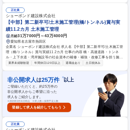
補強工・落橋防止(ダンパー・ケーブル)・断面修復工 ・ひび割れ補修工・
床版補修工・剥落防止工・伸縮装置取替 募集職種 【首都圏】管理職/土木
正社員
施工管理（橋/トンネル）/賞与直近実績11.2か月分支給
ショーボンド建設株式会社
【中部】第二新卒可/土木施工管理(橋/トンネル)賞与実
績11.2カ月 土木施工管理
31万7000円～43万4000円
月給
愛知県名古屋市熱田区
企業名 ショーボンド建設株式会社 求人名 【中部】第二新卒可/土木施工管
理（橋/トンネル）賞与実績11.2カ月 仕事の内容 橋・高速道路・トンネ
ル・上下水道・湾岸施設等の社会資本の補修・補強・改修工事を担う施工
管理として、末永く活躍頂ける方を募集しています。【仕事詳細】施工計
業界未経験歓迎
年間休日120日以上
退職金あり
土日祝休み
画作成から工程・品質・原価・安全管理等トータ ルでの管理および発注者
や本部との交渉・調整等をまずはサポートを中心にご担当いただきます。
【規模】5000～1億円程 度から3～10億円規模まで【工期】小規模で1
※
非公開求人
25
万件
は
以上
年、大型で2～4年 ≪補修工事ならではの醍醐味≫新設工事に比べ小さな
ご登録いただくと、約
25
万件の
案件が多いため、早くから一つの現場を任され、責任を持って仕事に取り
非公開求人からご希望に沿った
組むことが可能です。また、施工管理として経験を積んだ後に、設計職へ
求人をご紹介します。
キャリアチェンジする方もおります。 募集職種 【中部】第二新卒可/土木
※
2026年3月31日時点 ※求人数＝採用予定人数
施工管理（橋/トンネル）賞与実績11.2カ月
登録して求人を紹介してもらう
正社員
ショーボンド建設株式会社