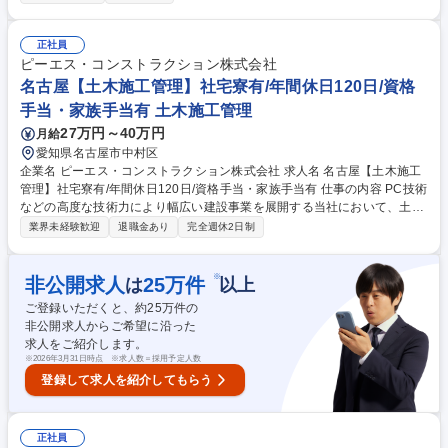
ロジェクト（M&A・新規事業等）の法務対応支援 ■各種法令の制定・改廃
に伴う対応策の立案・推進 ■顧問弁護士の対応に関する業務 ■社内向け法
務・コンプライアンス研修の立案・実施 ■その他、各種企業法務に関する
正社員
業務・相談対応 ■株主総会業務支援（主担当は別部署） 【業務内容の変更
ピーエス・コンストラクション株式会社
範囲】当社の指定する業務 募集職種 【法務】東証プライム上場で安定し
名古屋【土木施工管理】社宅寮有/年間休日120日/資格
た基盤/法務職としてのキャリアステップ◎
手当・家族手当有 土木施工管理
27万円～40万円
月給
愛知県名古屋市中村区
企業名 ピーエス・コンストラクション株式会社 求人名 名古屋【土木施工
管理】社宅寮有/年間休日120日/資格手当・家族手当有 仕事の内容 PC技術
などの高度な技術力により幅広い建設事業を展開する当社において、土木
施工管理をお任せいたします。橋梁をメインとして、道路/鉄道/空港/港湾/
業界未経験歓迎
退職金あり
完全週休2日制
上下水道等があります。 【案件について】1案件につき50億円以上の金額
規模の案件もある為、ご自身のスキルアップが目指せます。今までの経験
を活かし、幅広い裁量権で存分に力を発揮したい方や、新卒・中途の垣根
※
非公開求人
25
万件
は
以上
無くキャリアアップを目指したい方にピッタリのポジションです。当社の
ご登録いただくと、約
25
万件の
土木部門におけるプロジェクトを紹介しております。是非一度ご確認くだ
非公開求人からご希望に沿った
さい。 https://www.psc.co.jp/kaisya/saiyou/special/project02.html 募集職
求人をご紹介します。
種 名古屋【土木施工管理】社宅寮有/年間休日120日/資格手当・家族手当
※
2026年3月31日時点 ※求人数＝採用予定人数
有
登録して求人を紹介してもらう
正社員