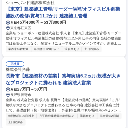
ショーボンド建設株式会社
【東京】建築施工管理/リーダー候補/オフィスビル商業
施設の改修/賞与11.2か月 建築施工管理
45万4000円～53万8000円
月給
東京都江東区
企業名 ショーボンド建設株式会社 求人名 【東京】建築施工管理/リーダー
候補/オフィスビル商業施設の改修/賞与11.2か月 仕事の内容 当社の建築部
門は新築工事はなく、耐震＋リニューアル工事がメインですが、新築工事
の知識・能力を活かす事が可能なポジションです。 工事規模：平均３憶円
業界未経験歓迎
年間休日120日以上
退職金あり
土日祝休み
の案件 工期：1年未満、担当エリア：全国（首都圏７割） 当社の建築分野
は耐震補強工事がメインですが、オフィスビルや商業施設などの大規模改
修工事の案件が増えており、耐震補強のみでなく内装工事や設備工事など
正社員
も含めたトータルの施工管理をご担当いただきます。 ※工事実務は行いま
株式会社角藤
せん。 募集職種 【東京】建築施工管理/リーダー候補/オフィスビル商業施
長野市【建築資材の営業】賞与実績6.2ヵ月/規模が大き
設の改修/賞与11.2か月
なプロジェクトに携われる 建築法人営業
27万円～50万円
月給
長野県長野市
企業名 株式会社角藤 求人名 長野市【建築資材の営業】賞与実績6.2ヵ月/
規模が大きなプロジェクトに携われる 仕事の内容 建設会社や工務店に対
して、基礎建材（杭・地盤改良）、外装材(金属パネル/屋根等)やセメント
系外装材(ALC/押出成型セメント板等)の材料及び工事を受注する為の提
年間休日120日以上
月平均残業時間20時間以内
退職金あり
完全週休2日制
案、進捗管理のサポート、精算をお任せします。 ※金属系外装材は、建物
土日祝休み
や景観材等の「意匠材」として使用されます。自身の提案で、街の美化や