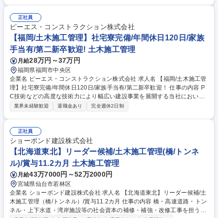
画作成から工程・品質・原価・安全管理等トータ ルでの管理および発注者
や本部との交渉・調整等【規模】5000～1億円程 度から3～10億円規模ま
で【工期】小規模で1年、大型で2～4年 ≪補修工事ならではの醍醐味≫新
正社員
設工事に比べ小さな案件が多いため、早くから一つの現場を任され、責任
ピーエス・コンストラクション株式会社
を持って仕事に取り組むことが可能です。また、施工管理として経験を積
【福岡/土木施工管理】社宅寮完備/年間休日120日/家族
んだ後に、設計職へキャリアチェンジする方もおります。 募集職種 リー
手当有/第二新卒歓迎! 土木施工管理
ダー候補【関西】土木施工管理（橋/トンネル）/賞与12.6カ月
28万円～37万円
月給
福岡県福岡市中央区
企業名 ピーエス・コンストラクション株式会社 求人名 【福岡/土木施工管
理】社宅寮完備/年間休日120日/家族手当有/第二新卒歓迎！ 仕事の内容 P
C技術などの高度な技術力により幅広い建設事業を展開する当社におい
て、土木施工管理をお任せいたします。案件については、橋梁をメインと
業界未経験歓迎
退職金あり
完全週休2日制
して、道路/鉄道/空港・港湾/上下水道等があります。 【案件について】1
案件につき50億円以上の金額規模の案件もある為、ご自身のスキルアップ
が目指せます。今までの経験を活かし、幅広い裁量権で存分に力を発揮し
正社員
たい方や、新卒・中途の垣根無くキャリアアップを目指したい方にピッタ
ショーボンド建設株式会社
リのポジションです。当社の土木部門におけるプロジェクトを紹介してお
【北海道東北】リーダー候補/土木施工管理(橋/トンネ
ります。是非一度ご確認ください。 https://www.psc.co.jp/kaisya/saiyou/s
ル)/賞与11.2カ月 土木施工管理
pecial/project02.html 募集職種 【福岡/土木施工管理】社宅寮完備/年間休
43万7000円～52万2000円
月給
日120日/家族手当有/第二新卒歓迎！
宮城県仙台市若林区
企業名 ショーボンド建設株式会社 求人名 【北海道東北】リーダー候補/土
木施工管理（橋/トンネル）/賞与11.2カ月 仕事の内容 橋・高速道路・トン
ネル・上下水道・湾岸施設等の社会資本の補修・補強・改修工事を担う施