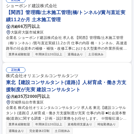
で【工期】小規模で1年、大型で2～4年 ≪補修工事ならではの醍醐味≫新
設工事に比べ小さな案件が多いため、早くから一つの現場を任され、責任
ショーボンド建設株式会社
を持って仕事に取り組むことが可能です。また、施工管理として経験を積
【関西】管理職/土木施工管理(橋/トンネル)/賞与直近実
んだ後に、設計職へキャリアチェンジする方もおります。 募集職種 【首
績11.2か月 土木施工管理
都圏】リーダー候補/土木施工管理（橋/トンネル）/賞与11.2カ月
66万円以上
月給
大阪府大阪市城東区
企業名 ショーボンド建設株式会社 求人名 【関西】管理職/土木施工管理
（橋/トンネル）/賞与直近実績11.2か月 仕事の内容 橋・トンネル、高速道
路等の社会資本の補修・補強・改修工事における大型案件の作業所長候補
者として、末永く活躍頂ける方を募集しています。 【仕事の詳細】 ・土
業界未経験歓迎
年間休日120日以上
退職金あり
土日祝休み
木構造物（橋梁・トンネル）補修・補強の施工管理 ・支承取替・鋼桁補強
工・落橋防止(ダンパー・ケーブル)・断面修復工 ・ひび割れ補修工・床版
補修工・剥落防止工・伸縮装置取替 募集職種 【関西】管理職/土木施工管
正社員
理（橋/トンネル）/賞与直近実績11.2か月
株式会社オリエンタルコンサルタンツ
東北【建設コンサルタント(道路)】人材育成・働き方支
援制度が充実 建設コンサルタント
35万2000円以上
月給
宮城県仙台市青葉区
企業名 株式会社オリエンタルコンサルタンツ 求人名 東北【建設コンサル
タント(道路)】人材育成・働き方支援制度が充実 仕事の内容 ■社会資本整
備(道路)に関する調査・計画・設計業務をお任せします。 ※情報伝達シス
テムも駆使した総合的な提案が可能。技術力は、新規開発・拡張計画、運
業界未経験歓迎
年間休日120日以上
資格取得支援あり
時短勤務あり
営、維持管理等、幅広く提供する程の評価を獲得 ・交通計画、橋梁、地下
退職金あり
完全週休2日制
土日祝休み