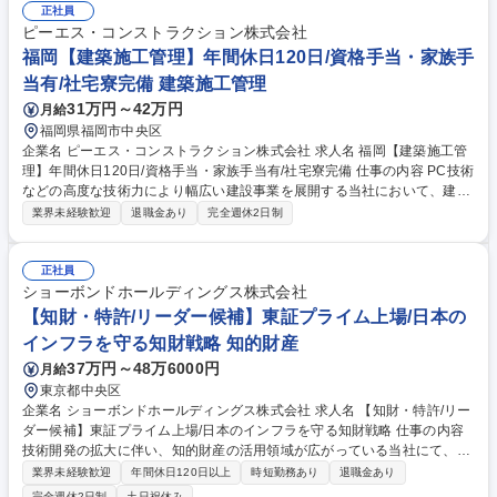
に携わる工事件数約1,500件 ワークライフバランスの両立可：平均勤続年
正社員
数16.7年、年休121日、平均有給取得日数9.0日、育休取得率100％ 募集職
ピーエス・コンストラクション株式会社
種 松本市【提案営業】賞与実績6.2ヵ月/長野県トップクラスの優良企業/転
福岡【建築施工管理】年間休日120日/資格手当・家族手
勤無
当有/社宅寮完備 建築施工管理
31万円～42万円
月給
福岡県福岡市中央区
企業名 ピーエス・コンストラクション株式会社 求人名 福岡【建築施工管
理】年間休日120日/資格手当・家族手当有/社宅寮完備 仕事の内容 PC技術
などの高度な技術力により幅広い建設事業を展開する当社において、建築
施工管理をお任せいたします。案件は住宅/オフィス/工場/倉庫/物流拠点/ス
業界未経験歓迎
退職金あり
完全週休2日制
ーパー/量販店等の建物全般があります。 【案件について】1案件につき50
億円以上の金額規模の案件もある為、ご自身のスキルアップが目指せま
す。今までの経験を活かし、幅広い裁量権で存分に力を発揮したい方や、
正社員
新卒・中途の垣根無くキャリアアップを目指したい方にピッタリのポジシ
ショーボンドホールディングス株式会社
ョンです。当社の建築部門におけるプロジェクトを紹介しております。是
【知財・特許/リーダー候補】東証プライム上場/日本の
非一度ご確認ください。 https://www.psc.co.jp/kaisya/saiyou/special/proj
インフラを守る知財戦略 知的財産
ect02.html 募集職種 福岡【建築施工管理】年間休日120日/資格手当・家
37万円～48万6000円
月給
族手当有/社宅寮完備
東京都中央区
企業名 ショーボンドホールディングス株式会社 求人名 【知財・特許/リー
ダー候補】東証プライム上場/日本のインフラを守る知財戦略 仕事の内容
技術開発の拡大に伴い、知的財産の活用領域が広がっている当社にて、国
内外の特許業務から戦略立案、知財教育まで幅広くお任せします。 ■国内
業界未経験歓迎
年間休日120日以上
時短勤務あり
退職金あり
外の特許業務（発明発掘、出願、中間手続き、出願戦略立案、権利管理）
完全週休2日制
土日祝休み