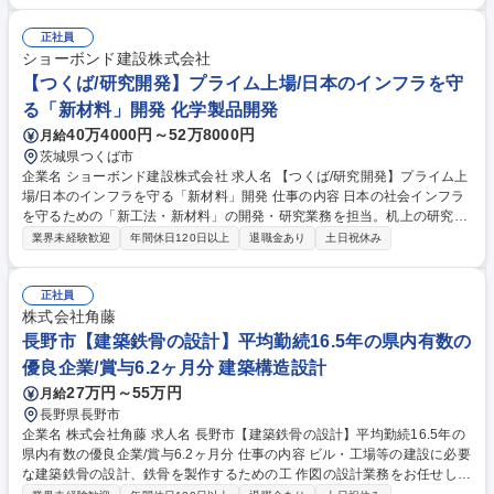
用計画の企画・立案・実行・効果測定■新卒採用イベント（インターンシ
ップ等）や会社説明会の企画・運営■新卒および中途の採用面接■社外関係
正社員
者（学校、研究室、教授）との関係構築■採用管理システムの運用・管理■
ショーボンド建設株式会社
若手フォロー面談■新入社員、階層別研修の運営 ※月に2～3回程度、全国
【つくば/研究開発】プライム上場/日本のインフラを守
各地への出張がございます（学校訪問、イベント参加） 募集職種 【採用
る「新材料」開発 化学製品開発
担当】上場グループの安定基盤で採用計画から研修まで裁量もって挑戦◎
40万4000円～52万8000円
月給
茨城県つくば市
企業名 ショーボンド建設株式会社 求人名 【つくば/研究開発】プライム上
場/日本のインフラを守る「新材料」開発 仕事の内容 日本の社会インフラ
を守るための「新工法・新材料」の開発・研究業務を担当。机上の研究に
とどまらず、現場と密に連携し、実用化まで一貫して携わるのが特徴で
業界未経験歓迎
年間休日120日以上
退職金あり
土日祝休み
す。 ■インフラ補修用の新工法・新材料（主に有機材料）の開発・研究 ■
案件ごとに最適な材料の判断・調達、市場にない場合の新規開発 ■施工現
場への出向・施工指導（自分の開発した技術が現場で形になる瞬間を体感
正社員
できます） ■短・中・長期の複数の開発プロジェクトの並行管理 【業務内
株式会社角藤
容の変更範囲】当社の指定する業務（本関連部署への移動の可能性あり）
長野市【建築鉄骨の設計】平均勤続16.5年の県内有数の
募集職種 【つくば/研究開発】プライム上場/日本のインフラを守る「新材
優良企業/賞与6.2ヶ月分 建築構造設計
料」開発
27万円～55万円
月給
長野県長野市
企業名 株式会社角藤 求人名 長野市【建築鉄骨の設計】平均勤続16.5年の
県内有数の優良企業/賞与6.2ヶ月分 仕事の内容 ビル・工場等の建設に必要
な建築鉄骨の設計、鉄骨を製作するための工 作図の設計業務をお任せしま