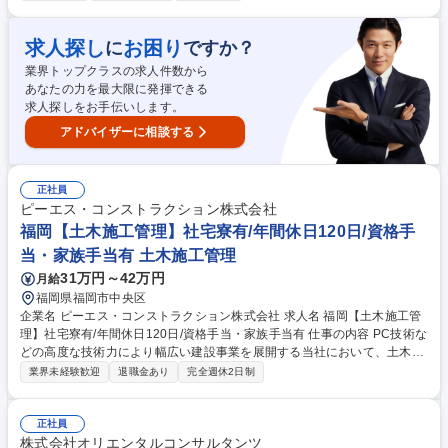
構造、景観、環境、防災の各グループが協働し多角的な視点から、すべて
の利用者にとって『安心』『安全』『快適』な道路空間の提供をサポート
していきます。 《設計事例》 知多半島道路半田中央JCT詳細設計/大橋JC
求人探し
お困り
に
ですか？
T/RAB予備設計、詳細設計/東海環状道路岐阜地区PA詳細設計業務/スマー
業界トップクラスの求人件数から
トIC検討、設計など 募集職種 東北【建設コンサルタント(道路)】人材育
あなたの力を最大限に発揮できる
成・働き方支援制度が充実
求人探しをお手伝いします。
アドバイザーに相談する
正社員
ピーエス・コンストラクション株式会社
福岡【土木施工管理】社宅寮有/年間休日120日/資格手
当・家族手当有 土木施工管理
31万円～42万円
月給
福岡県福岡市中央区
企業名 ピーエス・コンストラクション株式会社 求人名 福岡【土木施工管
理】社宅寮有/年間休日120日/資格手当・家族手当有 仕事の内容 PC技術な
どの高度な技術力により幅広い建設事業を展開する当社において、土木施
工管理をお任せいたします。橋梁をメインとして、道路/鉄道/空港/港湾/上
業界未経験歓迎
退職金あり
完全週休2日制
下水道等があります。 【案件について】1案件につき50億円以上の金額規
模の案件もある為、ご自身のスキルアップが目指せます。今までの経験を
活かし、幅広い裁量権で存分に力を発揮したい方や、新卒・中途の垣根無
正社員
くキャリアアップを目指したい方にピッタリのポジションです。当社の土
株式会社オリエンタルコンサルタンツ