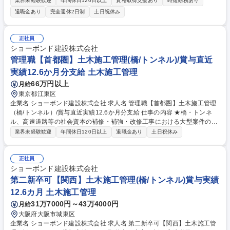
業界未経験歓迎
年間休日120日以上
資格取得支援あり
時短勤務あり
営、維持管理等、幅広く提供する程の評価を獲得 ・今後増大する老朽化し
退職金あり
完全週休2日制
土日祝休み
た道路/橋梁などの維持管理を行います。これまでの調査設計/点検技術で
培ってきた実績を結集し、個別施設の維持/保全をはじめ、社会資本全体を
包括的に維持/保全するための、技術を提供します。 ・危険の早期発見を
正社員
図るため、橋梁の点検/モニタリングや、トンネルの長寿命化計画に向けた
ショーボンド建設株式会社
補修/補強設計の立案などを行います。 募集職種 九州【建設コンサルタン
管理職【首都圏】土木施工管理(橋/トンネル)/賞与直近
ト(保全)】人材育成・働き方支援制度が充実
実績12.6か月分支給 土木施工管理
66万円以上
月給
東京都江東区
企業名 ショーボンド建設株式会社 求人名 管理職【首都圏】土木施工管理
（橋/トンネル）/賞与直近実績12.6か月分支給 仕事の内容 ★橋・トンネ
ル、高速道路等の社会資本の補修・補強・改修工事における大型案件の作
業所長候補者として、末永く活躍頂ける方を募集しています。★ 【仕事の
業界未経験歓迎
年間休日120日以上
退職金あり
土日祝休み
詳細】 ・土木構造物（橋梁・トンネル）補修・補強の施工管理 ・支承取
替・鋼桁補強工・落橋防止(ダンパー・ケーブル)・断面修復工 ・ひび割れ
補修工・床版補修工・剥落防止工・伸縮装置取替 募集職種 管理職【首都
正社員
圏】土木施工管理（橋/トンネル）/賞与直近実績12.6か月分支給
ショーボンド建設株式会社
第二新卒可【関西】土木施工管理(橋/トンネル)賞与実績
12.6カ月 土木施工管理
31万7000円～43万4000円
月給
大阪府大阪市城東区
企業名 ショーボンド建設株式会社 求人名 第二新卒可【関西】土木施工管