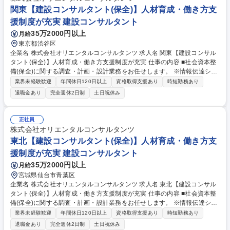
関東【建設コンサルタント(保全)】人材育成・働き方支
援制度が充実 建設コンサルタント
35万2000円以上
月給
東京都渋谷区
企業名 株式会社オリエンタルコンサルタンツ 求人名 関東【建設コンサル
タント(保全)】人材育成・働き方支援制度が充実 仕事の内容 ■社会資本整
備(保全)に関する調査・計画・設計業務をお任せします。 ※情報伝達シス
テムも駆使した総合的な提案が可能。技術力は、新規開発・拡張計画、運
業界未経験歓迎
年間休日120日以上
資格取得支援あり
時短勤務あり
営、維持管理等、幅広く提供する程の評価を獲得 ・今後増大する老朽化し
退職金あり
完全週休2日制
土日祝休み
た道路/橋梁などの維持管理を行います。これまでの調査設計/点検技術で
培ってきた実績を結集し、個別施設の維持/保全をはじめ、社会資本全体を
包括的に維持/保全するための、技術を提供します。 ・危険の早期発見を
正社員
図るため、橋梁の点検/モニタリングや、トンネルの長寿命化計画に向けた
株式会社オリエンタルコンサルタンツ
補修/補強設計の立案などを行います。 募集職種 関東【建設コンサルタン
東北【建設コンサルタント(保全)】人材育成・働き方支
ト(保全)】人材育成・働き方支援制度が充実
援制度が充実 建設コンサルタント
35万2000円以上
月給
宮城県仙台市青葉区
企業名 株式会社オリエンタルコンサルタンツ 求人名 東北【建設コンサル
タント(保全)】人材育成・働き方支援制度が充実 仕事の内容 ■社会資本整
備(保全)に関する調査・計画・設計業務をお任せします。 ※情報伝達シス
テムも駆使した総合的な提案が可能。技術力は、新規開発・拡張計画、運
業界未経験歓迎
年間休日120日以上
資格取得支援あり
時短勤務あり
営、維持管理等、幅広く提供する程の評価を獲得 ・今後増大する老朽化し
退職金あり
完全週休2日制
土日祝休み