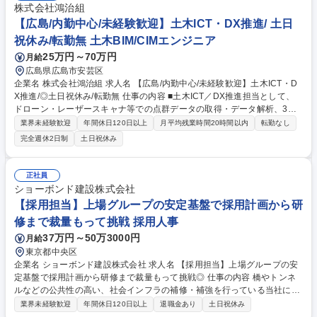
株式会社鴻治組
【広島/内勤中心/未経験歓迎】土木ICT・DX推進/ 土日
祝休み/転勤無 土木BIM/CIMエンジニア
25万円～70万円
月給
広島県広島市安芸区
企業名 株式会社鴻治組 求人名 【広島/内勤中心/未経験歓迎】土木ICT・D
X推進/◎土日祝休み/転勤無 仕事の内容 ■土木ICT／DX推進担当として、
ドローン・レーザースキャナ等での点群データの取得・データ解析、3D
CADソフトを用いたBIM/CIMモデル活用等を行っていただきます。 ■未経
業界未経験歓迎
年間休日120日以上
月平均残業時間20時間以内
転勤なし
験でもデジタル分野に興味があれば歓迎！先輩社員の指導の下、レーザー
完全週休2日制
土日祝休み
スキャナ等の測量機械や3D CADソフトの使い方を学びOJTでのトレーニ
ングをこなすことで、着実にスキルアップ出来ます！ ≪土木施工工種≫
砂防堰堤、橋梁下部工、トンネル、道路改良、地盤改良、港湾工事 他 募
正社員
集職種 【広島/内勤中心/未経験歓迎】土木ICT・DX推進/◎土日祝休み/転
ショーボンド建設株式会社
勤無
【採用担当】上場グループの安定基盤で採用計画から研
修まで裁量もって挑戦 採用人事
37万円～50万3000円
月給
東京都中央区
企業名 ショーボンド建設株式会社 求人名 【採用担当】上場グループの安
定基盤で採用計画から研修まで裁量もって挑戦◎ 仕事の内容 橋やトンネ
ルなどの公共性の高い、社会インフラの補修・補強を行っている当社に
て、人事部の体制強化を目的に、主に新卒・中途採用における施策の立案
業界未経験歓迎
年間休日120日以上
退職金あり
土日祝休み
や実行、研修運営までを主体的に担っていただきます。 【主な業務】 ■採