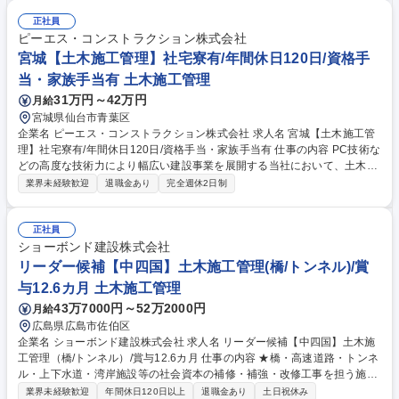
模の案件もある為、ご自身のスキルアップが目指せます。今までの経験を
活かし、幅広い裁量権で存分に力を発揮したい方や、新卒・中途の垣根無
正社員
くキャリアアップを目指したい方にピッタリのポジションです。当社の土
ピーエス・コンストラクション株式会社
木部門におけるプロジェクトを紹介しております。是非一度ご確認くださ
宮城【土木施工管理】社宅寮有/年間休日120日/資格手
い。 https://www.psc.co.jp/kaisya/saiyou/special/project02.html 募集職種
当・家族手当有 土木施工管理
東京【土木施工管理】社宅寮有/年間休日120日/資格手当・家族手当有
31万円～42万円
月給
宮城県仙台市青葉区
企業名 ピーエス・コンストラクション株式会社 求人名 宮城【土木施工管
理】社宅寮有/年間休日120日/資格手当・家族手当有 仕事の内容 PC技術な
どの高度な技術力により幅広い建設事業を展開する当社において、土木施
工管理をお任せいたします。橋梁をメインとして、道路/鉄道/空港/港湾/上
業界未経験歓迎
退職金あり
完全週休2日制
下水道等があります。 【案件について】1案件につき50億円以上の金額規
模の案件もある為、ご自身のスキルアップが目指せます。今までの経験を
活かし、幅広い裁量権で存分に力を発揮したい方や、新卒・中途の垣根無
正社員
くキャリアアップを目指したい方にピッタリのポジションです。当社の土
ショーボンド建設株式会社
木部門におけるプロジェクトを紹介しております。是非一度ご確認くださ
リーダー候補【中四国】土木施工管理(橋/トンネル)/賞
い。 https://www.psc.co.jp/kaisya/saiyou/special/project02.html 募集職種
与12.6カ月 土木施工管理
宮城【土木施工管理】社宅寮有/年間休日120日/資格手当・家族手当有
43万7000円～52万2000円
月給
広島県広島市佐伯区
企業名 ショーボンド建設株式会社 求人名 リーダー候補【中四国】土木施
工管理（橋/トンネル）/賞与12.6カ月 仕事の内容 ★橋・高速道路・トンネ
ル・上下水道・湾岸施設等の社会資本の補修・補強・改修工事を担う施工
管理として、末永く活躍頂ける方を募集しています。【仕事詳細】施工計
業界未経験歓迎
年間休日120日以上
退職金あり
土日祝休み