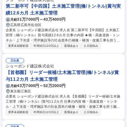
第二新卒可【中四国】土木施工管理(橋/トンネル)賞与実
績12.6カ月 土木施工管理
31万7000円～43万4000円
月給
広島県広島市佐伯区
企業名 ショーボンド建設株式会社 求人名 第二新卒可【中四国】土木施工
管理（橋/トンネル）賞与実績12.6カ月 仕事の内容 ★橋・高速道路・トン
ネル・上下水道・湾岸施設等の社会資本の補修・補強・改修工事を担う施
工管理として、末永く活躍頂ける方を募集しています。【仕事詳細】施工
業界未経験歓迎
年間休日120日以上
退職金あり
土日祝休み
計画作成から工程・品質・原価・安全管理等トータ ルでの管理および発注
者や本部との交渉・調整等をまずはサポートを中心にご担当いただきま
す。【規模】5000～1億円程 度から3～10億円規模まで【工期】小規模で
正社員
1年、大型で2～4年 ≪補修工事ならではの醍醐味≫新設工事に比べ小さな
ショーボンド建設株式会社
案件が多いため、早くから一つの現場を任され、責任を持って仕事に取り
【首都圏】リーダー候補/土木施工管理(橋/トンネル)/賞
組むことが可能です。また、施工管理として経験を積んだ後に、設計職へ
与11.2カ月 土木施工管理
キャリアチェンジする方もおります。 募集職種 第二新卒可【中四国】土
43万7000円～52万2000円
月給
木施工管理（橋/トンネル）賞与実績12.6カ月
東京都江東区
企業名 ショーボンド建設株式会社 求人名 【首都圏】リーダー候補/土木施
工管理（橋/トンネル）/賞与11.2カ月 仕事の内容 橋・高速道路・トンネ
ル・上下水道・湾岸施設等の社会資本の補修・補強・改修工事を担う施工
管理として、末永く活躍頂ける方を募集しています。【仕事詳細】施工計
業界未経験歓迎
年間休日120日以上
退職金あり
土日祝休み
画作成から工程・品質・原価・安全管理等トータ ルでの管理および発注者
や本部との交渉・調整等【規模】5000～1億円程 度から3～10億円規模ま
正社員