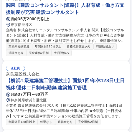
木部門におけるプロジェクトを紹介しております。是非一度ご確認くださ
関東【建設コンサルタント(道路)】人材育成・働き方支
い。 https://www.psc.co.jp/kaisya/saiyou/special/project02.html 募集職種
援制度が充実 建設コンサルタント
福岡【土木施工管理】社宅寮有/年間休日120日/資格手当・家族手当有
35万2000円以上
月給
東京都渋谷区
企業名 株式会社オリエンタルコンサルタンツ 求人名 関東【建設コンサル
タント(道路)】人材育成・働き方支援制度が充実 仕事の内容 ■社会資本整
備(道路)に関する調査・計画・設計業務をお任せします。 ※情報伝達シス
テムも駆使した総合的な提案が可能。技術力は、新規開発・拡張計画、運
業界未経験歓迎
年間休日120日以上
資格取得支援あり
時短勤務あり
営、維持管理等、幅広く提供する程の評価を獲得 ・交通計画、橋梁、地下
退職金あり
完全週休2日制
土日祝休み
構造、景観、環境、防災の各グループが協働し多角的な視点から、すべて
の利用者にとって『安心』『安全』『快適』な道路空間の提供をサポート
していきます。 《設計事例》 知多半島道路半田中央JCT詳細設計/大橋JC
正社員
T/RAB予備設計、詳細設計/東海環状道路岐阜地区PA詳細設計業務/スマー
奈良建設株式会社
トIC検討、設計など 募集職種 関東【建設コンサルタント(道路)】人材育
【横浜/1級建築施工管理技士】面接1回!年休128日/土日
成・働き方支援制度が充実
祝休/週休二日制/転勤無 建築施工管理
37万円～60万円
月給
神奈川県横浜市港北区
企業名 奈良建設株式会社 求人名 【横浜/1級建築施工管理技士】面接1回！
年休128日/土日祝休/週休二日制/転勤無 仕事の内容 ★全現場【土日祝休
み】です★ 公共施設や新築マンションの建築施工管理をお任せします。 └
新規建物：更地から一棟の建物が完成するまで担当して頂きます。 └既存
年間休日120日以上
転勤なし
退職金あり
完全週休2日制
建物：耐震補強やエレベーターの新設、大規模修繕等です。 【案件例】：