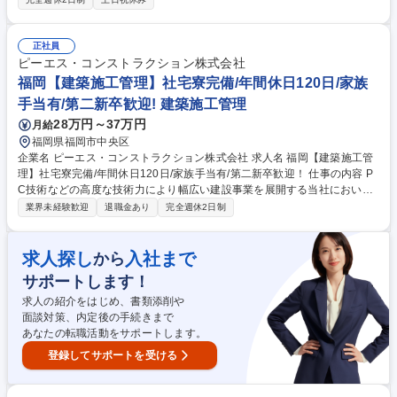
■特許調査（先行技術調査、クリアランス、他社特許分析） ■IPランドス
ケープの実践 ■自社特許の活用（ライセンス契約・交渉など） ■事業部
門、研究開発部門の特許レビュー ■社内における知財教育などの啓発活動
正社員
【業務内容の変更範囲】当社の指定する業務 募集職種 【知財・特許/リー
ピーエス・コンストラクション株式会社
ダー候補】東証プライム上場/日本のインフラを守る知財戦略
福岡【建築施工管理】社宅寮完備/年間休日120日/家族
手当有/第二新卒歓迎! 建築施工管理
28万円～37万円
月給
福岡県福岡市中央区
企業名 ピーエス・コンストラクション株式会社 求人名 福岡【建築施工管
理】社宅寮完備/年間休日120日/家族手当有/第二新卒歓迎！ 仕事の内容 P
C技術などの高度な技術力により幅広い建設事業を展開する当社におい
て、建築施工管理をお任せいたします。案件は住宅・オフィス・工場・倉
業界未経験歓迎
退職金あり
完全週休2日制
庫・物流拠点・スーパー・量販店等の建物全般があります。 【案件につい
て】1案件につき50億円以上の金額規模の案件もある為、ご自身のスキル
アップが目指せます。今までの経験を活かし、幅広い裁量権で存分に力を
求人探し
入社まで
から
発揮したい方や、新卒・中途の垣根無くキャリアアップを目指したい方に
サポートします！
ピッタリのポジションです。当社の建築部門におけるプロジェクトを紹介
しております。是非一度ご確認ください。 https://www.psc.co.jp/kaisya/s
求人の紹介をはじめ、書類添削や
aiyou/special/project02.html 募集職種 福岡【建築施工管理】社宅寮完備/
面談対策、内定後の手続きまで
年間休日120日/家族手当有/第二新卒歓迎！
あなたの転職活動をサポートします。
登録してサポートを受ける