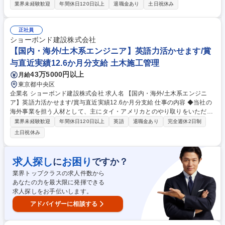
として、末永く活躍頂ける方を募集しています。【仕事詳細】施工計画作
業界未経験歓迎
年間休日120日以上
退職金あり
土日祝休み
成から工程・品質・原価・安全管理等トータ ルでの管理および発注者や本
部との交渉・調整等【規模】5000～1億円程 度から3～10億円規模まで
【工期】小規模で1年、大型で2～4年 ≪補修工事ならではの醍醐味≫新設
正社員
工事に比べ小さな案件が多いため、早くから一つの現場を任され、責任を
ショーボンド建設株式会社
持って仕事に取り組むことが可能です。また、施工管理として経験を積ん
【国内・海外/土木系エンジニア】英語力活かせます/賞
だ後に、設計職へキャリアチェンジする方もおります。 募集職種 【関
与直近実績12.6か月分支給 土木施工管理
西】リーダー候補/土木施工管理（橋/トンネル）/賞与11.2カ月
43万5000円以上
月給
東京都中央区
企業名 ショーボンド建設株式会社 求人名 【国内・海外/土木系エンジニ
ア】英語力活かせます/賞与直近実績12.6か月分支給 仕事の内容 ◆当社の
海外事業を担う人材として、主にタイ・アメリカとのやり取りをいただき
ながら海外現地法人の管理業務を行っていただきます。 【詳細】 ●海外現
業界未経験歓迎
年間休日120日以上
英語
退職金あり
完全週休2日制
地法人（主にタイ・アメリカ）における現場マネジメント業務 ●海外事業
土日祝休み
部に所属し、国内から海外事業を技術支援する業務 ※入社後一定期間国内
で施工管理としての業務の可能性あり 募集職種 【国内・海外/土木系エン
ジニア】英語力活かせます/賞与直近実績12.6か月分支給
求人探し
お困り
に
ですか？
業界トップクラスの求人件数から
あなたの力を最大限に発揮できる
求人探しをお手伝いします。
アドバイザーに相談する