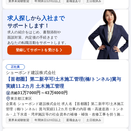
工管理として、末永く活躍頂ける方を募集しています。【仕事詳細】施工
業界未経験歓迎
年間休日120日以上
退職金あり
土日祝休み
計画作成から工程・品質・原価・安全管理等トータ ルでの管理および発注
者や本部との交渉・調整等【規模】5000～1億円程 度から3～10億円規模
まで【工期】小規模で1年、大型で2～4年 ≪補修工事ならではの醍醐味≫
求人探し
入社まで
から
新設工事に比べ小さな案件が多いため、早くから一つの現場を任され、責
サポートします！
任を持って仕事に取り組むことが可能です。また、施工管理として経験を
積んだ後に、設計職へキャリアチェンジする方もおります。 募集職種
求人の紹介をはじめ、書類添削や
【北海道東北】リーダー候補/土木施工管理（橋/トンネル）/賞与11.2カ月
面談対策、内定後の手続きまで
あなたの転職活動をサポートします。
登録してサポートを受ける
正社員
ショーボンド建設株式会社
【首都圏】第二新卒可/土木施工管理(橋/トンネル)賞与
実績11.2カ月 土木施工管理
31万7000円～43万4000円
月給
東京都江東区
企業名 ショーボンド建設株式会社 求人名 【首都圏】第二新卒可/土木施工
管理（橋/トンネル）賞与実績11.2カ月 仕事の内容 橋・高速道路・トンネ
ル・上下水道・湾岸施設等の社会資本の補修・補強・改修工事を担う施工
管理として、末永く活躍頂ける方を募集しています。【仕事詳細】施工計
業界未経験歓迎
年間休日120日以上
退職金あり
土日祝休み
画作成から工程・品質・原価・安全管理等トータ ルでの管理および発注者
や本部との交渉・調整等をまずはサポートを中心にご担当いただきます。