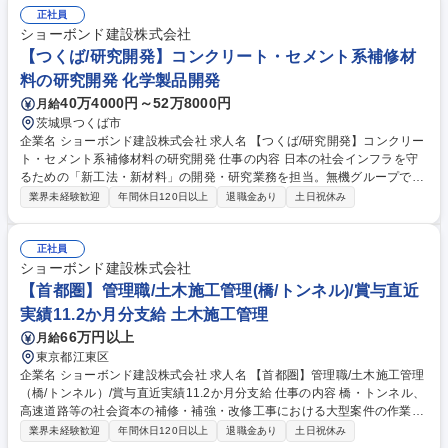
【規模】5000～1億円程 度から3～10億円規模まで【工期】小規模で1
正社員
年、大型で2～4年 ≪補修工事ならではの醍醐味≫新設工事に比べ小さな
ショーボンド建設株式会社
案件が多いため、早くから一つの現場を任され、責任を持って仕事に取り
【つくば/研究開発】コンクリート・セメント系補修材
組むことが可能です。また、施工管理として経験を積んだ後に、設計職へ
料の研究開発 化学製品開発
キャリアチェンジする方もおります。 募集職種 【首都圏】第二新卒可/土
40万4000円～52万8000円
月給
木施工管理（橋/トンネル）賞与実績11.2カ月
茨城県つくば市
企業名 ショーボンド建設株式会社 求人名 【つくば/研究開発】コンクリー
ト・セメント系補修材料の研究開発 仕事の内容 日本の社会インフラを守
るための「新工法・新材料」の開発・研究業務を担当。無機グループで
は、主にコンクリート構造物の補修・補強に用いるセメント系材料の研究
業界未経験歓迎
年間休日120日以上
退職金あり
土日祝休み
開発に注力しています。 ■インフラ補修用の新工法・新材料（主に無機材
料）の開発・研究 ■既存工法の改良、新工法確立のための実験・検証 ■施
工現場への出向・施工指導（自ら開発した材料が現場でどのように活用さ
正社員
れるか、ダイレクトに実感できます） ■学会発表や特許出願に向けたデー
ショーボンド建設株式会社
タ収集・論文作成 【業務内容の変更範囲】当社の指定する業務（関連部署
【首都圏】管理職/土木施工管理(橋/トンネル)/賞与直近
への移動の可能性あり） 募集職種 【つくば/研究開発】コンクリート・セ
実績11.2か月分支給 土木施工管理
メント系補修材料の研究開発
66万円以上
月給
東京都江東区
企業名 ショーボンド建設株式会社 求人名 【首都圏】管理職/土木施工管理
（橋/トンネル）/賞与直近実績11.2か月分支給 仕事の内容 橋・トンネル、
高速道路等の社会資本の補修・補強・改修工事における大型案件の作業所
長候補者として、末永く活躍頂ける方を募集しています。 【仕事の詳細】
業界未経験歓迎
年間休日120日以上
退職金あり
土日祝休み
・土木構造物（橋梁・トンネル）補修・補強の施工管理 ・支承取替・鋼桁