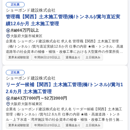
正社員
ショーボンド建設株式会社
管理職【関西】土木施工管理(橋/トンネル)/賞与直近実
績12.6か月 土木施工管理
66万円以上
月給
大阪府大阪市城東区
企業名 ショーボンド建設株式会社 求人名 管理職【関西】土木施工管理
（橋/トンネル）/賞与直近実績12.6か月 仕事の内容 ★橋・トンネル、高速
道路等の社会資本の補修・補強・改修工事における大型案件の作業所長候
補者として、末永く活躍頂ける方を募集しています。 【仕事の詳細】 ・
業界未経験歓迎
年間休日120日以上
退職金あり
土日祝休み
土木構造物（橋梁・トンネル）補修・補強の施工管理 ・支承取替・鋼桁補
強工・落橋防止(ダンパー・ケーブル)・断面修復工 ・ひび割れ補修工・床
版補修工・剥落防止工・伸縮装置取替 募集職種 管理職【関西】土木施工
正社員
管理（橋/トンネル）/賞与直近実績12.6か月
ショーボンド建設株式会社
リーダー候補【関西】土木施工管理(橋/トンネル)/賞与1
2.6カ月 土木施工管理
43万7000円～52万2000円
月給
大阪府大阪市城東区
企業名 ショーボンド建設株式会社 求人名 リーダー候補【関西】土木施工
管理（橋/トンネル）/賞与12.6カ月 仕事の内容 ★橋・高速道路・トンネ
ル・上下水道・湾岸施設等の社会資本の補修・補強・改修工事を担う施工
管理として、末永く活躍頂ける方を募集しています。【仕事詳細】施工計
業界未経験歓迎
年間休日120日以上
退職金あり
土日祝休み