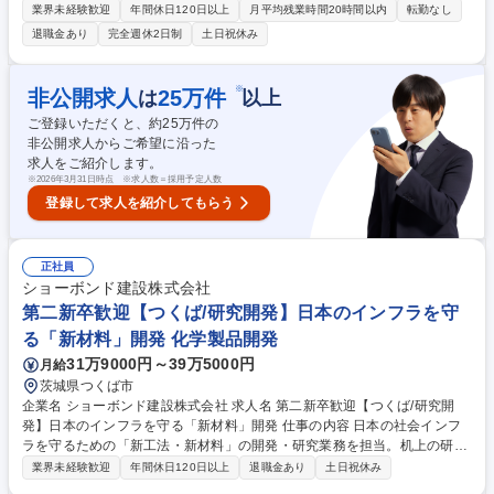
備品管理(PC・携帯等)、社内システム・端末管理等IT関連業務、会社資産
業界未経験歓迎
年間休日120日以上
月平均残業時間20時間以内
転勤なし
管理(不動産等)、労務管理、書類作成等、その他総務業務全般を行ってい
退職金あり
完全週休2日制
土日祝休み
ただきます。 ■まずはご経験やスキルに合わせた作業・業務からご担当い
ただきます。先輩社員のサポートも万全ですので、ご安心ください！ ■業
務の変更の範囲：当社業務全般 募集職種 【総務事務・IT職】土日祝完全
※
非公開求人
25
万件
は
以上
休★残業少／内勤／未経験歓迎！
ご登録いただくと、約
25
万件の
非公開求人からご希望に沿った
求人をご紹介します。
※
2026年3月31日時点 ※求人数＝採用予定人数
登録して求人を紹介してもらう
正社員
ショーボンド建設株式会社
第二新卒歓迎【つくば/研究開発】日本のインフラを守
る「新材料」開発 化学製品開発
31万9000円～39万5000円
月給
茨城県つくば市
企業名 ショーボンド建設株式会社 求人名 第二新卒歓迎【つくば/研究開
発】日本のインフラを守る「新材料」開発 仕事の内容 日本の社会インフ
ラを守るための「新工法・新材料」の開発・研究業務を担当。机上の研究
にとどまらず、現場と密に連携し、実用化まで一貫して携わるのが特徴で
業界未経験歓迎
年間休日120日以上
退職金あり
土日祝休み
す。 ■インフラ補修用の新工法・新材料（主に有機材料）の開発・研究 ■