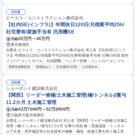
画作成から工程・品質・原価・安全管理等トータ ルでの管理および発注者
や本部との交渉・調整等をまずはサポートを中心にご担当いただきます。
【規模】5000～1億円程 度から3～10億円規模まで【工期】小規模で1
正社員
年、大型で2～4年 ≪補修工事ならではの醍醐味≫新設工事に比べ小さな
ピーエス・コンストラクション株式会社
案件が多いため、早くから一つの現場を任され、責任を持って仕事に取り
【社内SE(インフラ)】年間休日120日/月残業平均25h/
組むことが可能です。また、施工管理として経験を積んだ後に、設計職へ
社宅寮有/家族手当有 汎用機SE
キャリアチェンジする方もおります。 募集職種 【関西】第二新卒可/土木
35万円～45万円
月給
施工管理（橋/トンネル）賞与実績11.2カ月
東京都港区
企業名 ピーエス・コンストラクション株式会社 求人名 【社内SE(インフ
ラ)】年間休日120日/月残業平均25h/社宅寮有/家族手当有 仕事の内容 部内
メンバーコントロール、社内調整、ベンダー折衝・コントロールしつつ、
社内ネットワーク、ITインフラの企画、設計、運用業務を社内SEとして統
業界未経験歓迎
退職金あり
完全週休2日制
土日祝休み
括する業務に従事頂きます。 経験、実績を元に、各方面とコミュニケーシ
ョンを図りながらプロジェクト推進するマネージャーとしての役割となり
ます。【事業の特徴】PC技術をわが国で初めて工業化した会社です。そ
正社員
の技術力は、国内はもとより海外でも高い評価を得ています。【研修につ
ショーボンド建設株式会社
いて】中途入社された方についても充実した研修制度を準備しておりま
【関西】リーダー候補/土木施工管理(橋/トンネル)/賞与
す。https://www.psmic.co.jp/kaisya/saiyou/requirements/training.html 募
11.2カ月 土木施工管理
集職種 【社内SE(インフラ)】年間休日120日/月残業平均25h/社宅寮有/家
43万7000円～52万2000円
月給
族手当有
大阪府大阪市城東区
企業名 ショーボンド建設株式会社 求人名 【関西】リーダー候補/土木施工
管理（橋/トンネル）/賞与11.2カ月 仕事の内容 橋・高速道路・トンネル・
上下水道・湾岸施設等の社会資本の補修・補強・改修工事を担う施工管理