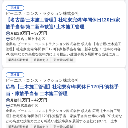
案件ごとに最適な材料の判断・調達、市場にない場合の新規開発 ■施工現
場への出向・施工指導（自分の開発した技術が現場で形になる瞬間を体感
正社員
できます） ■短・中・長期の複数の開発プロジェクトの並行管理 【業務内
ピーエス・コンストラクション株式会社
容の変更範囲】当社の指定する業務（本関連部署への移動の可能性あり）
【名古屋/土木施工管理】社宅寮完備/年間休日120日/家
募集職種 第二新卒歓迎【つくば/研究開発】日本のインフラを守る「新材
族手当有/第二新卒歓迎! 土木施工管理
料」開発
28万円～37万円
月給
愛知県名古屋市中村区
企業名 ピーエス・コンストラクション株式会社 求人名 【名古屋/土木施工
管理】社宅寮完備/年間休日120日/家族手当有/第二新卒歓迎！ 仕事の内容
PC技術などの高度な技術力により幅広い建設事業を展開する当社におい
て、土木施工管理をお任せいたします。案件は橋梁をメインとして、道路/
業界未経験歓迎
退職金あり
完全週休2日制
鉄道/空港・港湾/上下水道等があります。 【案件について】1案件につき5
0億円以上の金額規模の案件もある為、ご自身のスキルアップが目指せま
す。今までの経験を活かし、幅広い裁量権で存分に力を発揮したい方や、
正社員
新卒・中途の垣根無くキャリアアップを目指したい方にピッタリのポジシ
ピーエス・コンストラクション株式会社
ョンです。当社の土木部門におけるプロジェクトを紹介しております。是
広島【土木施工管理】社宅寮有/年間休日120日/資格手
非一度ご確認ください。 https://www.psc.co.jp/kaisya/saiyou/special/proj
当・家族手当有 土木施工管理
ect02.html 募集職種 【名古屋/土木施工管理】社宅寮完備/年間休日120日/
31万円～42万円
月給
家族手当有/第二新卒歓迎！
広島県広島市中区
企業名 ピーエス・コンストラクション株式会社 求人名 広島【土木施工管
理】社宅寮有/年間休日120日/資格手当・家族手当有 仕事の内容 PC技術な
どの高度な技術力により幅広い建設事業を展開する当社において、土木施
工管理をお任せいたします。橋梁をメインとして、道路/鉄道/空港/港湾/上
業界未経験歓迎
退職金あり
完全週休2日制