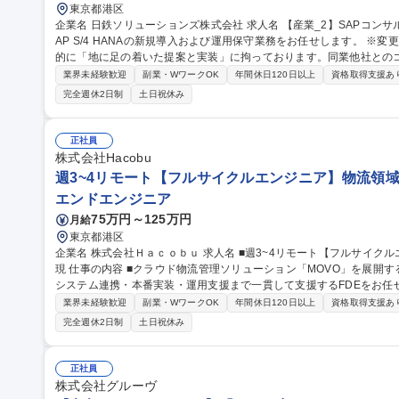
東京都港区
企業名 日鉄ソリューションズ株式会社 求人名 【産業_2】SAPコンサルタント_在宅可/WEB面接可 仕事の内容 S
AP S/4 HANAの新規導入および運用保守業務をお任せします。 ※変更の範囲：
的に「地に足の着いた提案と実装」に拘っております。同業他社との
社を選んでいただける理由の多数は「業務とシステム理解度の深さ」
業界未経験歓迎
副業・WワークOK
年間休日120日以上
資格取得支援あ
に拘り、お客様と一緒になって最後までやり遂げる姿勢が当社らしさ
完全週休2日制
土日祝休み
浸透しています。離職率も低く、中長期で働きやすい環境です。 募集職種 【産業_2】SAPコンサルタント_在宅
可/WEB面接可
正社員
株式会社Hacobu
週3~4リモート【フルサイクルエンジニア】物流領
エンドエンジニア
75万円～125万円
月給
東京都港区
企業名 株式会社Ｈａｃｏｂｕ 求人名 ■週3~4リモート【フルサイクルエンジニア】物流領域の社会課題解決を実
現 仕事の内容 ■クラウド物流管理ソリューション「MOVO」を展開する当社にて、顧客の課題特定からAI活用・
システム連携・本番実装・運用支援まで一貫して支援するFDEをお任
ただきます。 【詳細】■顧客へのヒアリングと業務分析による課題定義 ■AIワークフロー構築やLLM活用による自
業界未経験歓迎
副業・WワークOK
年間休日120日以上
資格取得支援あ
動化の設計・実装 ■MOVOと基幹システムの連携設計および導入・運
完全週休2日制
土日祝休み
の技術的意思決定 【仕事の魅力】単なる受託開発ではなく、社会イン
どの先進技術を用いて上流から本番運用まで一貫して携われます。 募集職種 ■週3~4リモート【フルサイクルエン
ジニア】物流領域の社会課題解決を実現
正社員
株式会社グルーヴ