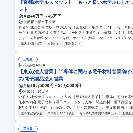
【京都/ホテルスタッフ】「もっと良いホテルにした
ント
40万円～46万円
月給
京都府京都市下京区
企業名 株式会社グルーヴ 求人名 【京都/ホテルスタッフ】「もっと良いホテルにしたい」想いを形にしません
か？ 仕事の内容 より質の高いサービスと働きやすい体制づくりを目指し新たなホテル運営マネージャーを募集し
ます。売上管理やスタッフ育成、サービス改善、宿泊プランの企画な
ションです。 ＞＞仕事内容＜＜ ホテル運営全般をお任せします！ ■ホテル全体の運営管理 ■アルバイトスタッフ
業界未経験歓迎
転勤なし
退職金あり
の育成・マネジメント ■売上/稼働率の管理 ■予約サイト（OTA）の販
上に向けた改善 ■施設/設備の維持管理 ■地域との連携やイベント企画 
本社との連携 ■備品等の在庫管理/発注業務 ■電話/メール対応 ■清掃業務など 募集職種 【京都/ホテル
正社員
「もっと良いホテルにしたい」想いを形にしませんか？
株式会社Asue
【東京/法人営業】半導体に関わる電子材料営業/海外取
気/電子製品法人営業
28万5000円～58万5000円
月給
東京都千代田区
企業名 株式会社Ａｓｕｅ 求人名 【東京/法人営業】半導体に関わる電子材料営業/海外取引比率90%～/キャリア◎
仕事の内容 電子材料（電子グレードケミカル、関連部材、電子部品
材料分野取引先向けに販売していただく営業職です。主な業務内容は以下の通りです ■電子
営業：既存得意先へのルート営業を中心に担当。顧客ニーズのヒアリ
業界未経験歓迎
年間休日120日以上
月平均残業時間20時間以内
退職金
引先の開拓業務。 ■商品の安定供給に向けた調整・交渉業務：販売に
材料加工や製造条件に関する調整業務 ■電子グレード材料特有の管理
専用（特注）商品の製造数量について取引先との協議 募集職種 【東京/法人営業】半導体に関わる電子材料営業/
正社員