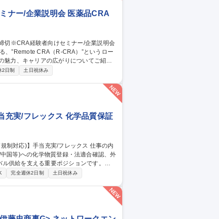
セミナー/企業説明会 医薬品CRA
Remote CRA（R-CRA）”というロー
ルの魅力、キャリアの広がりについてご紹介
休2日制
土日祝休み
声を聞きたい方 【当社の魅力】当社は受託型試
たサポート体制のもと、様々なキャリアへ
21締切※CRA経験者向けセミナー/企業説明会
当充実/フレックス 化学品質保証
K/中国等)への化学物質登録・法適合確認、外
バル供給を支える重要ポジションです。
への化学物質登録等の対■各国輸入実績数量の集計
K
完全週休2日制
土日祝休み
物質管理システムの維持管理 【魅力・キャ
には専門職の極みだけでなく海外拠点や他
伊藤忠商事G> ネットワークエン