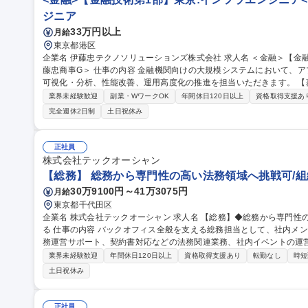
ジニア
33万円以上
月給
東京都港区
企業名 伊藤忠テクノソリューションズ株式会社 求人名 ＜金融＞【金融技術第1部】東京:インフラエンジニア＜伊
藤忠商事G＞ 仕事の内容 金融機関向けの大規模システムにおいて、アプリケーション性能監視基盤の構築および
可視化・分析、性能改善、運用高度化の推進を担当いただきます。 【募集部署の概要】当部は、メガバンク様向
けのインフラ領域（サーバ／クラウド）における開発を専門とする部
業界未経験歓迎
副業・WワークOK
年間休日120日以上
資格取得支援あ
設計・構築から運用引継ぎまで一気通貫で対応しており、オンプレミ
完全週休2日制
土日祝休み
ています。 エンジニアが着実にスキルを積み上げ、将来的にPL・P
ことをミッションとしています。 募集職種 ＜金融＞【金融技術第1部】東京:インフラエンジニア＜伊藤忠商事G
＞
正社員
株式会社テックオーシャン
【総務】 総務から専門性の高い法務領域へ挑戦可/組
30万9100円～41万3075円
月給
東京都千代田区
企業名 株式会社テックオーシャン 求人名 【総務】◆総務から専門性の高い法務領域へ挑戦可/組織づくりに携わ
る 仕事の内容 バックオフィス全般を支える総務担当として、社内メンバーが円滑に働ける環境づくり、総務・庶
務運営サポート、契約書対応などの法務関連業務、社内イベントの運営まで幅広く
宅急便・郵送物の対応および管理 ■オフィス備品の管理・発注、快適
業界未経験歓迎
年間休日120日以上
資格取得支援あり
転勤なし
時短
の企画・運営サポート、新入社員の入社準備 ■委託先情報、契約書、
土日祝休み
内各種申請の受付・管理業務、データ管理・書類作成 ■他部署（マー
調整など 募集職種 【総務】◆総務から専門性の高い法務領域へ挑戦
正社員