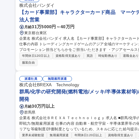
株式会社バンダイ
【カード事業部】キャラクターカード商品 マーケテ
法人営業
31万5000円～40万円
月給
東京都台東区
企業名 株式会社バンダイ 求人名 【カード事業部】キャラクターカード商品 マーケティング担当（アジア全域）
仕事の内容 トレーディングカードゲームのアジア全域のマーケティングを担当いた
プロモーション担当どちらかをご担当いただきます ・アジアセール
向けた営業／各種分析 ・アジアプロモーション担当：プロモーション戦略の立案／実
年間休日120日以上
資格取得支援あり
英語
時短勤務あり
退職金あり
事業部】キャラクターカード商品 マーケティング担当（アジア全域）
服装自由
派遣社員
無期雇用派遣
株式会社BREXA Technology
群馬/化学の研究開発(燃料電池/メッキ/半導体素材等)
開発
30万円以上
月給
群馬県
企業名 株式会社ＢＲＥＸＡ Ｔｅｃｈｎｏｌｏｇｙ 求人名 ■群馬/化学の研究開発(燃料電池/メッキ/半導体素材等)/
即戦力/無期雇用派遣 仕事の内容 自動車・航空宇宙・半導体業界等の化学の研究開発業務を担当。全国一律でのク
リアな等級制度/評価制度となっているため、スキルに応じた給与提
躍を期待します。 【案件例】燃料電池の開発業務、メッキ液の解析・材料分析業務、化学素材・化学合成品の調
業界未経験歓迎
無期雇用派遣
年間休日120日以上
資格取得支援あり