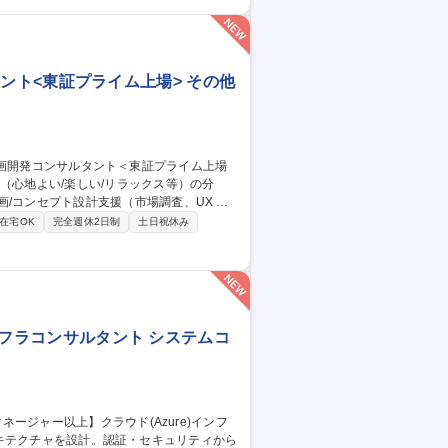
もトップクラスとなります。以下のリンク先か
相談が可能となりますので、ご希望をお伝
の研究開発(燃
サルタント<東証プライム上場> その他
/コンセプト設計支援（市場調査、UX 設
善支援・人の特性/感性/Well-being
在宅OK
完全週休2日制
土日祝休み
快適性の指標化～予測モデル構築、業務プ
同実施・従業員Well-being：Well-
l-b
インフラコンサルタント システムコ