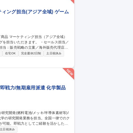
ィング担当(アジア全域) ゲーム
だきます。 ・セールス担当／
ス担当：販売戦略の立案／海外販売代理店に
行／分析 募集職種 【カード
在宅OK
完全週休2日制
土日祝休み
/即戦力/無期雇用派遣 化学製品
示が可能。即戦力としてご経験を活かした活
土日祝休み