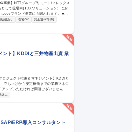
を起点として現場向けDXソリューション）にお
coceブランド事業にも関われます。 ■事
トナーシップの開拓および推進 ■プロダクト
短勤務あり
在宅OK
完全週休2日制
業務プロセスの仕組み化 募集職種
ス
ント】KDDIと三井物産出資 業
チアップいただければ問題ございません。
拡大、新規受注を会社の重要な柱として進
祝休み
用開始をリード顧客要件をもとに運用フロ
組成・教育・品質保証を担い、初期課題の迅
 SAP/ERP導入コンサルタント