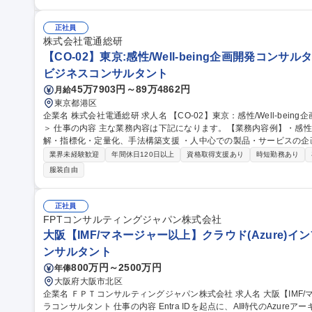
合等 の技術案件が中心。 ※エンジニア数業界No.1を誇り、案件数
ら、案件情報を確認いただけます。選考を通しても、具体的に案件の
えいただけますと幸いです。 https://engineering-technology.brexa.com/job/ 募集職種 ■群馬/化学
正社員
料電池/メッキ/半導体素材等)/即戦力/無期雇用派遣
株式会社電通総研
【CO-02】東京:感性/Well-being企画開発コン
ビジネスコンサルタント
45万7903円～89万4862円
月給
東京都港区
企業名 株式会社電通総研 求人名 【CO-02】東京：感性/Well-being企画開発コンサルタント＜東証プライム上場
＞ 仕事の内容 主な業務内容は下記になります。【業務内容例】・感性（心地よい/楽しい/リラックス等）の分
解・指標化・定量化、手法構築支援 ・人中心での製品・サービスの企画
計、プロトタイピング等）・感性に関する業務設計コンサル、開発プロセス改
業界未経験歓迎
年間休日120日以上
資格取得支援あり
時短勤務あり
に関する調査研究、手法開発と発信【プロジェクト事例】・自動車：
服装自由
ロセス定義まで支援・製品企画：市場調査～UX設計～アイデア創出～試作を共
beingをサポートするAIコーチ、Well-beingの尺度と要因分析手法の開発 募集職種 【CO-02】東京：感性/Wel
eing企画開発コンサルタント＜東証プライム上場＞
正社員
FPTコンサルティングジャパン株式会社
大阪【IMF/マネージャー以上】クラウド(Azure)
ンサルタント
800万円～2500万円
年俸
大阪府大阪市北区
企業名 ＦＰＴコンサルティングジャパン株式会社 求人名 大阪【IMF/マネージャー以上】クラウド(Azure)インフ
ラコンサルタント 仕事の内容 Entra IDを起点に、AI時代のAzureアーキテクチャを設計。認証・セキュリティから