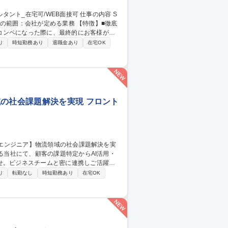
会社が定める業務 【特徴】■徹底
コンペになった際に、最終的にお客様が当
と「システム実装力の高さ」です。技術力
り
時短勤務あり
退職金あり
在宅OK
です。■メンバーを尊重し、支えあう文化が
域の社会課題解決を実現 フロント
せ。ビジネスチームと密に連携しご活躍い
り
転勤なし
時短勤務あり
在宅OK
用支援 ■小規模チームのテックリードとして
パクトの大きい物流課題に対し、生成AIな