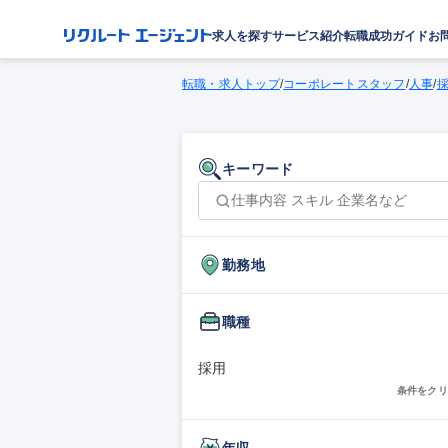
求人を探す
サービス紹介
転職成功ガイド
お
転職・求人トップ
/
コーポレートスタッフ
/
人事
/
キーワード
勤務地
職種
採用
条件をクリ
年収