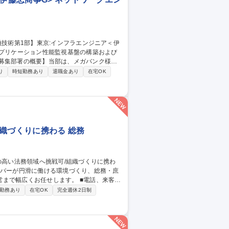
署です。プライムベンダーとして、提案・
り
時短勤務あり
退職金あり
在宅OK
スからクラウドまで幅広い技術領域を扱っ
Mとして活躍できる人材を継続的に育成する
織づくりに携わる 総務
お任せします。 ■電話、来客、
なオフィス環境の整備・改善 ■社内イベント
勤務あり
在宅OK
完全週休2日制
覚書等の管理・一次修正対応のサポート ■社
ケ、営業、PdM等）からの問い合わせ対応・
可/組織づくりに携わる