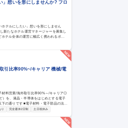
い」想いを形にしませんか? フロ
どホテル全体の運営に幅広く携われるポジ
売戦略 ■宿泊プランの企画 ■お客様満足度向
■フロント業務のフォロー ■安全/衛生管理 ■
スタッフ】
引比率90%~/キャリア 機械/電
など）を、液晶・半導体をはじめとする電子
材料・電子部品の法人
ング、製品提案、価格・条件交渉、新規取
あり
完全週休2日制
土日祝休み
必要な原材料の探索、仕入先の選定・交渉、
業務：納入期限・使用期限などの期限管理