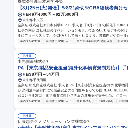
海外取引比率90%～/キャリア◎
株式会社新日本科学PPD
【8月25日(火)開催】※8/21締切※CRA経験者向け
46万4000円～62万5000円
月給
東京都中央区
企業名 株式会社新日本科学ＰＰＤ 求人名 【8月25日(火)開催】※8/21締切※CRA経験者向けセミナー/企業説明会
仕事の内容 当社独自のオペレーションモデルであるECDモデルのおける、”
ルにフォーカスして、R-CRAとして働く社員より、業務内容やロー
します。 日時:2026年8月25日(火) 19：00～20：00/形式:Teams *CRA経験を活かし、新たな役割にチャレンジし
業界未経験歓迎
年間休日120日以上
月平均残業時間20時間以内
完全週
たい方 *ECDモデル/R-CRAに興味のある方 *現場社員のリアルな
験を中心に展開しており、外部就業後も豊富なプロジェクトと充実し
挑戦可能な環境です。 募集職種 【8月25日(火)開催】※8/
正社員
出光興産株式会社
PA【東京/製品安全担当(海外化学物質規制対応)】手
38万円～54万円
月給
東京都千代田区
企業名 出光興産株式会社 求人名 PA【東京/製品安全担当(海外化学物質規制対応)】手当充実/フレックス 仕事の内
容 潤滑油事業部門にて製品安全の専門性をもって各国REACH(EU/U
部コンサル窓口、化学物質管理システムの運用保守等を担当。グロー
【業務詳細】■各国REACH(EU, UK, トルコ, 中国, 韓国, 台湾)
業界未経験歓迎
年間休日120日以上
時短勤務あり
退職金あり
在宅O
および法適合状況の確認■外部コンサルタントとの連絡窓口業務■化学
リア】部門内に研究・製造・販売・サプライチェーンを擁し、将来的
部門のマネジャーなど柔軟なキャリア形成が可能です。 募集職種 PA【東京/製品安全担当(海外化学物質規制対
正社員
応)】手当充実/フレックス
伊藤忠テクノソリューションズ株式会社
<金融>【金融技術第1部】東京:インフラエンジニア<