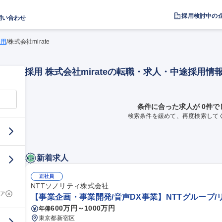
採用検討中の
問い合わせ
採用
/
株式会社mirate
採用 株式会社mirateの転職・求人・中途採用情
条件に合った求人が 0件で
検索条件を緩めて、再度検索して
新着求人
正社員
NTTソノリティ株式会社
ア
【事業企画・事業開発/音声DX事業】NTTグループ/
600万円～1000万円
年俸
東京都新宿区