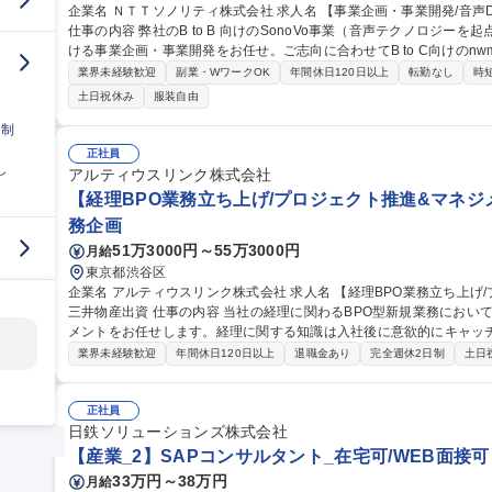
企業名 ＮＴＴソノリティ株式会社 求人名 【事業企画・事業開発/音声DX事業】NTTグループ/リモート/フレックス
仕事の内容 弊社のB to B 向けのSonoVo事業（音声テクノロジー
ける事業企画・事業開発をお任せ。ご志向に合わせてB to C向けのnwm,
業戦略・マーケティング戦略の立案および実行 ■アライアンス・パー
業界未経験歓迎
副業・WワークOK
年間休日120日以上
転勤なし
時
フィードバックとクロスファンクショナルな連携 ■事業KPIの策定・管理と
土日祝休み
服装自由
【事業企画・事業開発/音声DX事業】NTTグループ/リモート/フレック
日制
正社員
し
アルティウスリンク株式会社
【経理BPO業務立ち上げ/プロジェクト推進&マネジメ
務企画
51万3000円～55万3000円
月給
東京都渋谷区
企業名 アルティウスリンク株式会社 求人名 【経理BPO業務立ち上げ/プロジェクト推進＆マネジメント】KDDIと
三井物産出資 仕事の内容 当社の経理に関わるBPO型新規業務において、立ち上げから安定稼働までの業務マネジ
メントをお任せします。経理に関する知識は入社後に意欲的にキャッ
当社では現在、コーポレートバックオフィスのBPO業務について業務
業界未経験歓迎
年間休日120日以上
退職金あり
完全週休2日制
土日
めております。 今回は経理に関わるBPO型新規業務の立ち上げ・運
ー・SLA・KPIを定義・実装・安定稼働までを推進し立上げチームの
速解決を図って頂ける方を募集します。 募集職種 【経理BPO業務立ち上げ/プロジェクト推進＆マネジメント】K
正社員
DDIと三井物産出資
日鉄ソリューションズ株式会社
【産業_2】SAPコンサルタント_在宅可/WEB面接可
33万円～38万円
月給