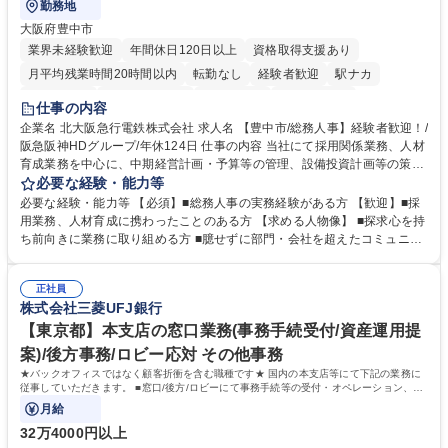
勤務地
大阪府豊中市
業界未経験歓迎
年間休日120日以上
資格取得支援あり
月平均残業時間20時間以内
転勤なし
経験者歓迎
駅ナカ
退職金あり
完全週休2日制
交通費支給
駅近5分以内
仕事の内容
土日祝休み
服装自由
昼食補助あり
食事補助あり
企業名 北大阪急行電鉄株式会社 求人名 【豊中市/総務人事】経験者歓迎！/
阪急阪神HDグループ/年休124日 仕事の内容 当社にて採用関係業務、人材
育成業務を中心に、中期経営計画・予算等の管理、設備投資計画等の策
定、さらに社内の重要会議の運営等、経営の根幹となる幅広い総務人事業
必要な経験・能力等
務全般を担当していただきます。 【主な業務内容】 ■採用関係業務および
必要な経験・能力等 【必須】■総務人事の実務経験がある方 【歓迎】■採
人材育成(社員研修)業務の推進 ■中期経営計画および予算等の管理 ■設備
用業務、人材育成に携わったことのある方 【求める人物像】 ■探求心を持
投資計画等の策定 ■社内の重要会議の運営 ■その他総務人事業務全般 【入
ち前向きに業務に取り組める方 ■臆せずに部門・会社を超えたコミュニケ
社後】入社後は採用や育成をメインに担当し将来的には経営根幹に関わる
ーションの取れる方 ■自分で考えて行動のできる方 ■第二の創業期を迎え
総務人事業務全般へ幅広く従事していただきます。 募集職種 【豊中市/総
る当社で組織の次代を担うネクスト人材として長期的に成長したい方 ■周
務人事】経験者歓迎！/阪急阪神HDグループ/年休124日
正社員
囲のメンバーと協調しつつ主体性を持って能動的に業務を推進できる方 学
株式会社三菱UFJ銀行
歴・資格 学歴：大学院 大学 高専 短大 専修学校 高校 語学力： 資格：
【東京都】本支店の窓口業務(事務手続受付/資産運用提
案)/後方事務/ロビー応対 その他事務
★バックオフィスではなく顧客折衝を含む職種です★ 国内の本支店等にて下記の業務に
従事していただきます。 ■窓口/後方/ロビーにて事務手続等の受付・オペレーション、お
客様対応
月給
32万4000円以上