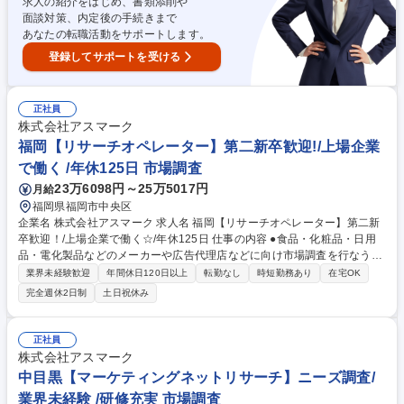
求人の紹介をはじめ、書類添削や
ク】人気商品のニーズ調査/業界未経験◎/研修充実
面談対策、内定後の手続きまで
あなたの転職活動をサポートします。
登録してサポートを受ける
正社員
株式会社アスマーク
福岡【リサーチオペレーター】第二新卒歓迎!/上場企業
で働く /年休125日 市場調査
23万6098円～25万5017円
月給
福岡県福岡市中央区
企業名 株式会社アスマーク 求人名 福岡【リサーチオペレーター】第二新
卒歓迎！/上場企業で働く☆/年休125日 仕事の内容 ●食品・化粧品・日用
品・電化製品などのメーカーや広告代理店などに向け市場調査を行なう当
社にて、円滑に調査を進めるための対象者の抽出や当日までの進捗管理な
業界未経験歓迎
年間休日120日以上
転勤なし
時短勤務あり
在宅OK
どをお任せします。上場企業で安定して働く！ 【仕事の流れ】■調査内
完全週休2日制
土日祝休み
容・対象者・スケジュールがまとめられた仕様書を確認■事前にアンケー
トをご回答いただいたモニターの中からより細かく対象者を抽出。クライ
アントへ報告■対象者に専任のスタッフが電話でアンケート回答の内容に
正社員
誤りがないか確認■再度、クライアントに対象者やモニター調査日程など
株式会社アスマーク
を確認・調整■対象者へ調査日程を広報。出欠確認などの確認対応 募集職
中目黒【マーケティングネットリサーチ】ニーズ調査/
種 福岡【リサーチオペレーター】第二新卒歓迎！/上場企業で働く☆/年休
業界未経験 /研修充実 市場調査
125日