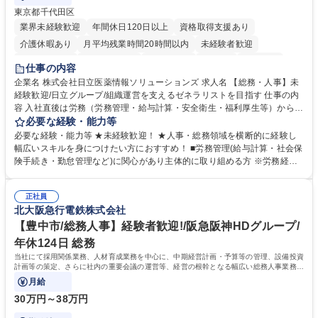
東京都千代田区
業界未経験歓迎
年間休日120日以上
資格取得支援あり
介護休暇あり
月平均残業時間20時間以内
未経験者歓迎
住宅手当あり
時短勤務あり
退職金あり
在宅OK
賞与あり
仕事の内容
育休あり
完全週休2日制
交通費支給
土日祝休み
寮・社宅あり
企業名 株式会社日立医薬情報ソリューションズ 求人名 【総務・人事】未
経験歓迎/日立グループ/組織運営を支えるゼネラリストを目指す 仕事の内
容 入社直後は労務（労務管理・給与計算・安全衛生・福利厚生等）からお
任せいたします。将来は総務・採用・教育業務へ守備範囲を広げ、組織運
必要な経験・能力等
営を支えるゼネラリストをめざせます。 ・初期業務：労働時間管理、給与
必要な経験・能力等 ★未経験歓迎！ ★人事・総務領域を横断的に経験し
計算、社会保険対応、福利厚生管理、安全衛生、健康経営推進等をお任せ
幅広いスキルを身につけたい方におすすめ！ ■労務管理(給与計算・社会保
します。ご経験に応じて、休職者管理など、幅広く経験を積んでいただき
険手続き・勤怠管理など)に関心があり主体的に取り組める方 ※労務経験
ます。 ・将来的な広がり：総務・採用・教育・税務対応・経営企画等。
者は早期にご活躍いただけます。 ■チームで仕事を推進できる方■将来は
★メンバーがマンツーマンで丁寧に教えるため、ご経験が浅くても安心！
マネジメント職として活躍したい 【尚可】■人事、労務、採用、教育業務
幅広く経験を積みたい意欲がある方に最適な環境です。 募集職種 【総
正社員
のご経験 ■労務管理（給与計算・社会保険手続き・勤怠管理など）の経験
北大阪急行電鉄株式会社
務・人事】未経験歓迎/日立グループ/組織運営を支えるゼネラリストを目
■衛生管理者の資格をお持ちの方 学歴・資格 学歴：大学院 大学 高専 短大
指す
専修学校 高校 語学力： 資格：
【豊中市/総務人事】経験者歓迎!/阪急阪神HDグループ/
年休124日 総務
当社にて採用関係業務、人材育成業務を中心に、中期経営計画・予算等の管理、設備投資
計画等の策定、さらに社内の重要会議の運営等、経営の根幹となる幅広い総務人事業務全
般を担当していただきます。
月給
30万円～38万円