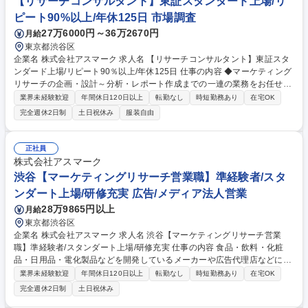
【リサーチコンサルタント】東証スタンダード上場/リ
ピート90%以上/年休125日 市場調査
27万6000円～36万2670円
月給
東京都渋谷区
企業名 株式会社アスマーク 求人名 【リサーチコンサルタント】東証スタ
ンダード上場/リピート90％以上/年休125日 仕事の内容 ◆マーケティング
リサーチの企画・設計～分析・レポート作成までの一連の業務をお任せ。
業界トップクラスの実績を誇るサービス複数あり◎ □打ち合わせ:営業と一
業界未経験歓迎
年間休日120日以上
転勤なし
時短勤務あり
在宅OK
緒にクライアントの抱える課題をヒアリング。 □企画書作成:ヒアリングし
完全週休2日制
土日祝休み
服装自由
た内容をもとに、企画書を作成。実施するリサーチの設計を行います。リ
サーチの実行は実査(じっさ)スタッフが行います □データ分析、レポート
作成:収集したデータを基に分析を行い、レポートにまとめ、企業に提出し
正社員
ます。幅広い業界の案件に携わることができ、企画からレポート作成まで
株式会社アスマーク
一貫して担当するため、スキルアップできる環境です。 募集職種 【リサ
渋谷【マーケティングリサーチ営業職】準経験者/スタ
ーチコンサルタント】東証スタンダード上場/リピート90％以上/年休125
ンダート上場/研修充実 広告/メディア法人営業
日
28万9865円以上
月給
東京都渋谷区
企業名 株式会社アスマーク 求人名 渋谷【マーケティングリサーチ営業
職】準経験者/スタンダート上場/研修充実 仕事の内容 食品・飲料・化粧
品・日用品・電化製品などを開発しているメーカーや広告代理店などに対
して、マーケティングリサーチの提案を行なっていただきます。 クライア
業界未経験歓迎
年間休日120日以上
転勤なし
時短勤務あり
在宅OK
ントはメーカー各社のほか、調査会社の場合も。入社後は、1ヶ月間の研
完全週休2日制
土日祝休み
修がありますので業界未経験の方も安心です。 【業務の流れ】■アポイン