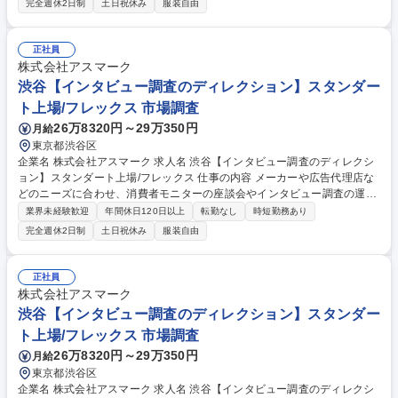
完全週休2日制
土日祝休み
服装自由
査、事業部門からの問い合わせ対応、コンプライアンス・監査対応【総務
サポート】株主総会・取締役会関連事務、社内規程整備、稟議・書類管
理、行政機関からの問い合わせ対応を担当します。 【業務内容の変更範
正社員
囲】当社の指定する業務 募集職種 東京・渋谷【法務総務スタッフ】専任
株式会社アスマーク
担当/裁量大/上場企業/土日休/年休124日
渋谷【インタビュー調査のディレクション】スタンダー
ト上場/フレックス 市場調査
26万8320円～29万350円
月給
東京都渋谷区
企業名 株式会社アスマーク 求人名 渋谷【インタビュー調査のディレクシ
ョン】スタンダート上場/フレックス 仕事の内容 メーカーや広告代理店な
どのニーズに合わせ、消費者モニターの座談会やインタビュー調査の運
営、管理をお任せします。営業が受注した案件を引き継ぎ、リサーチの納
業界未経験歓迎
年間休日120日以上
転勤なし
時短勤務あり
品までクライアントと進めます。 案件の進行管理だけでなく、クライアン
完全週休2日制
土日祝休み
服装自由
トとの交渉や社内の各部署と連携しながらリサーチの実施まで責任を持っ
て遂行します。 【具体的には】■インタビュー調査に向けたクライアント
との打ち合わせ■会場やモデレーター（司会進行役）などの手配、消費者
正社員
モニターを管理する部署との連携■アンケートの作成、修正（主にExcelを
株式会社アスマーク
使用）■調査で使用する商品の手配、会場準備、当日の運営 募集職種 渋谷
渋谷【インタビュー調査のディレクション】スタンダー
【インタビュー調査のディレクション】スタンダート上場/フレックス
ト上場/フレックス 市場調査
26万8320円～29万350円
月給
東京都渋谷区
企業名 株式会社アスマーク 求人名 渋谷【インタビュー調査のディレクシ