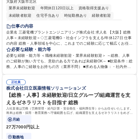
大阪府大阪市北区
業界未経験歓迎
年間休日120日以上
資格取得支援あり
未経験者歓迎
住宅手当あり
時短勤務あり
経験者歓迎
退職金あり
在宅OK
賞与あり
完全週休2日制
交通費支給
仕事の内容
駅近5分以内
土日祝休み
服装自由
寮・社宅あり
食事補助あり
企業名 三菱電機プラントエンジニアリング株式会社 求人名 【大阪】総務
人事＜未経験歓迎＞◇三菱電機G・社会インフラを支える/年休127日 仕事
の内容 総務・人事領域を中心に、これまでのご経験に応じて幅広くお任せ
します。 ＜具体的には＞ ・総務/人事労務（給与・社保・勤怠管理など）
必要な経験・能力等
・採用・教育研修 ・福利厚生運用 など ※基本的には事務所勤務ですが、
必要な経験・能力等 ＜職種未経験歓迎・業界未経験歓迎＞ ～総務、人事
採用や教育等の業務内容により、関西圏以外への日帰り・宿泊を伴う国内
のご経験が無い方でも、意欲のある方であれば未経験OK～ ■歓迎条件：総
出張もございます。 ※担当業務を持ちつつ、お互いに助け合いながら、総
務、人事のご経験をお持ちの方（業界不問） ■求める人物像：・社内外の
務部という組織として協力しながら進める体制です。 募集職種 【大阪】
関係各部門との調整を率先して行い、業務を円滑に遂行できる協調性やコ
総務人事＜未経験歓迎＞◇三菱電機G・社会インフラを支える/年休127日
ミュニケーション能力を持っている方 ・人事総務領域に興味がありゼネラ
正社員
リスト志向をお持ちの方 学歴・資格 学歴：大学院 大学 語学力： 資格：
株式会社日立医薬情報ソリューションズ
【総務・人事】未経験歓迎/日立グループ/組織運営を支
えるゼネラリストを目指す 総務
入社直後は労務（労務管理・給与計算・安全衛生・福利厚生等）からお任せいたします。
将来は総務・採用・教育業務へ守備範囲を広げ、組織運営を支えるゼネラリストをめざせ
ます。
月給
27万7000円以上
勤務地