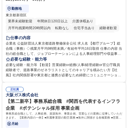
勤務地
東京都新宿区
業界未経験歓迎
年間休日120日以上
介護休暇あり
月平均残業時間20時間以内
転勤なし
住宅手当あり
経験者歓迎
研修あり
退職金あり
賞与あり
完全週休2日制
交通費支給
仕事の内容
駅近5分以内
資格取得手当あり
食事補助あり
企業名 公益財団法人東京都道路整備保全公社 求人名 【都庁グループ】総
合職（事務）◇残業月平均9時間未満／有給年平均16日取得 仕事の内容 当
社の総合職として、ジョブローテーションによる人事経理部門や収益事業
等のフロント部門の部署等幅広い部署での業務をお任せいたします。研修
必要な経験・能力等
制度やキャリア支援が充実しております！ ※下記業務詳細 【業務詳細】■
必要な経験・能力等 【歓迎】営業経験or総務/人事/経理経験or官公庁職員
管理部門：広報、人事、経理など当公社の運営に係る管理業務 ■収益部
経験者で、道路事業のゼネラリストとしてのキャリアを積みたい方【社
門：駐車場の新規開拓、管理運営、新宿駅西口広場の「イベントコーナ
風】社内関係部署や東京都と連携が必要なため綿密にコミュニケーション
ー」などの管理運営 ■道路部門：整備の急がれる骨格幹線道路や木造住宅
を図っています。 【業務の魅力】■幅広く携われる：総合職（事務）で
密集地域の特定整備路線の用地取得、道路に関する普及啓発事業、都内の
は、駐車場の管理運営や道路用地の取得、公益財団法人の中枢を担う管理
道路施設や道路工事現場の見学ツアー事業 ※入社後は上記いずれかの部門
正社員
部門など多岐に渡る業務を経験できます。 ■様々なプロジェクト：駐車場
大阪ガス株式会社
へ配属。※業務内容変更の範囲：会社の定める業務 募集職種 【都庁グル
事業の他、新宿駅西口広場内に設置された照明を兼ねた広告「ブライトサ
ープ】総合職（事務）◇残業月平均9時間未満／有給年平均16日取得
イン」の管理運営を行うなど、事業収益を生み出す活動を積極的に行って
【第二新卒】事務系総合職 #関西を代表するインフラ
います。 学歴・資格 学歴：大学院 大学 高専 短大 専修学校 高校 語学力：
企業 #ポテンシャル採用 事業企画
資格：
事務系総合職として、人事総務、資源海外、事業企画、営業などの業務に従事していただ
きます。 【業務内容の一例】■所属事業部の勤労業務 ■海外に関係する各種業務 ■営業部
門の企画スタッフ、ルート営業
月給