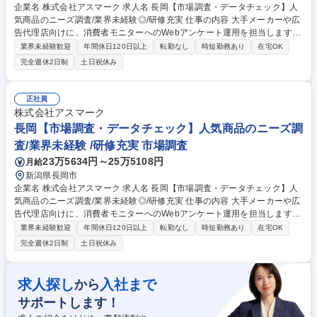
企業名 株式会社アスマーク 求人名 長岡【市場調査・データチェック】人
気商品のニーズ調査/業界未経験◎/研修充実 仕事の内容 大手メーカーや広
告代理店向けに、消費者モニターへのWebアンケート運用を担当します。
新商品やプロモーション企画に向けた市場調査を支援し、ヒット商品誕生
業界未経験歓迎
年間休日120日以上
転勤なし
時短勤務あり
在宅OK
の陰の立役者として活躍できる仕事です。 【具体的には】企業のニーズを
完全週休2日制
土日祝休み
元に、専用のシステムを使ってWEBアンケート画面を作成し、配信。デー
タ回収・納品まで一連の業務を担当。5～15案件を並行して進め、クライ
アントとのフロント業務も行います。2～3ヶ月の研修で基礎から学べるの
正社員
で安心して業務に取り組めます。・業界トップクラスの実績を誇るサービ
株式会社アスマーク
スも複数あり、リピート率90％以上という数字がアスマークに寄せられる
長岡【市場調査・データチェック】人気商品のニーズ調
信頼の厚さを証明しています。 募集職種 長岡【市場調査・データチェッ
査/業界未経験 /研修充実 市場調査
ク】人気商品のニーズ調査/業界未経験◎/研修充実
23万5634円～25万5108円
月給
新潟県長岡市
企業名 株式会社アスマーク 求人名 長岡【市場調査・データチェック】人
気商品のニーズ調査/業界未経験◎/研修充実 仕事の内容 大手メーカーや広
告代理店向けに、消費者モニターへのWebアンケート運用を担当します。
新商品やプロモーション企画に向けた市場調査を支援し、ヒット商品誕生
業界未経験歓迎
年間休日120日以上
転勤なし
時短勤務あり
在宅OK
の陰の立役者として活躍できる仕事です。 【具体的には】企業のニーズを
完全週休2日制
土日祝休み
元に、モニターが回答しやすいアンケート文面の修正から配信、データ回
収・納品まで一連の業務を担当。5～15案件を並行して進め、クライアン
トとのフロント業務も行います。 2～3ヶ月の研修で基礎から学べるので
求人探し
入社まで
から
安心して業務に取り組めます。・業界トップクラスの実績を誇るサービス
サポートします！
も複数あり、リピート率90％以上という数字がアスマークに寄せられる信
頼の厚さを証明しています。 募集職種 長岡【市場調査・データチェッ