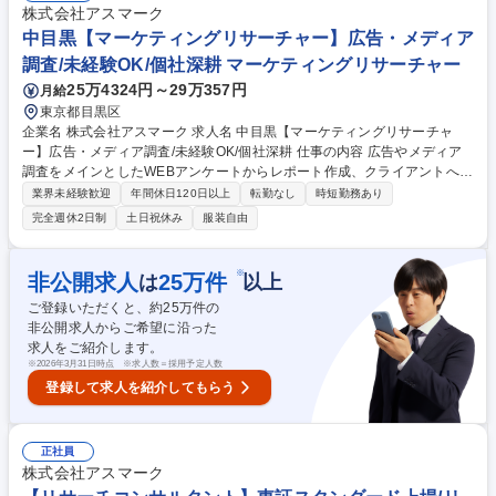
費者の意見」です。新商品開発や、CM企画のアイデアに役立てられるこ
株式会社アスマーク
とも多く、やりがいの大きな仕事です。 募集職種 渋谷【マーケティング
中目黒【マーケティングリサーチャー】広告・メディア
リサーチ営業職】スタンダート上場/インセンティブ有
調査/未経験OK/個社深耕 マーケティングリサーチャー
25万4324円～29万357円
月給
東京都目黒区
企業名 株式会社アスマーク 求人名 中目黒【マーケティングリサーチャ
ー】広告・メディア調査/未経験OK/個社深耕 仕事の内容 広告やメディア
調査をメインとしたWEBアンケートからレポート作成、クライアントへの
報告会まで一連の業務を担当。様々な案件に携わりながら、調査設計から
業界未経験歓迎
年間休日120日以上
転勤なし
時短勤務あり
報告まで一貫して経験できるため、着実にスキルアップ 【具体的には】ク
完全週休2日制
土日祝休み
服装自由
ライアントの課題ヒアリング、WEBアンケートの設問票作成、案件進行管
理、データ分析・レポート作成、報告会実施まで一貫して担当。プロジェ
クト管理や社外パートナーとの調整、見積もり作成・金額交渉も案件の主
※
非公開求人
25
万件
は
以上
担当として幅広く経験できます。 【業務内容の変更範囲】当社の指定する
ご登録いただくと、約
25
万件の
業務 募集職種 中目黒【マーケティングリサーチャー】広告・メディア調
非公開求人からご希望に沿った
査/未経験OK/個社深耕
求人をご紹介します。
※
2026年3月31日時点 ※求人数＝採用予定人数
登録して求人を紹介してもらう
正社員
株式会社アスマーク