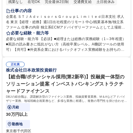
残業なし
在宅OK
完全週休2日制
交通費支給
土日祝休み
仕事の内容
企業名 ＳＴＪＡｄｖｉｓｏｒｓＧｒｏｕｐＬｉｍｉｔｅｄ日本支社 求人
名 東京【経理・総務】週1日出社程度のリモート中心/残業基本無/独立系
ファーム 仕事の内容 独立系ECMアドバイザリーファームとして上場前後
の資本市場戦略を設計する当社にて経理・総務をお任せします。基礎的な
必要な経験・能力等
バックオフィス業務からスタートし組織を支える専任担当として広く活躍
必要な経験・能力等 【必須】■経理または総務の実務経験（1～3年程度）
できる環境です。 ■日常経理、月次および年次決算サポート業務 ■本国
■英語の読み書きに抵抗がない方（高校卒業レベル。AI翻訳ツールの使用
（グローバル）との英文メール対応（AI翻訳ツール等を使用しての対応で
可）【尚可】■外資系企業におけるバックオフィス実務経験をお持ちの方
問題ございません） ■オフィス環境整備、郵便物の発送・受取等の総務業
【必須・尚可要件】簿記などの特別な資格や、TOEIC等のスコアは求めて
務全般 ■その他バックオフィス関連サポート ※ご経験に合わせて無理なく
おりません。日々の事務処理を丁寧かつ正確に行える方を歓迎します。
業務をお任せします。残業も基本的には発生せず、ご自身のペースで業務
正社員
【働き方について】現在は週4日程度の在宅勤務を実施しており、ワーク
株式会社日本政策投資銀行
を進めやすく定着率の高い環境です。 募集職種 東京【経理・総務】週1日
ライフバランスを重視する方に最適な環境です（フルリモートも面接で相
出社程度のリモート中心/残業基本無/独立系ファーム
談可）。【求める人物像】幅広いバックオフィス業務に柔軟に対応でき、
【総合職/ポテンシャル採用(第2新卒)】投融資一体型の
社内外と円滑にコミュニケーションを取りながら業務を推進できる方 学
ソリューション提案 インベストバンキングストラクチ
歴・資格 学歴：大学院 大学 高専 短大 専修学校 高校 語学力： 資格：
ャードファイナンス
DBJの総合職は、課題解決型のファイナンス業務、投融資審査業務、M＆Aなどアドバイ
ザリー業務、地域戦略企画業務など、多様な業務に精通し、複数の専門性を掛け合わせて
広く社会に貢献していく職種です。
月給
30万円以上
勤務地
東京都千代田区