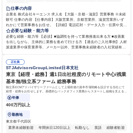
土日祝休み
仕事の内容
企業名 株式会社キーエンス 求人名 【大阪・京都・滋賀】営業事務 ※未経
験可 仕事の内容 【仕事内容】大阪営業所、京都営業所、滋賀営業所いず
れかにて営業事務をお任せ。 【詳細】電話応対・データ入力・伝票や見積
の作成・カタログ送付・来客対応・営業所内で発生する事務業務や業務改
必要な経験・能力等
善をお任せ。 【教育制度】ご入社後、育成担当とペアになりながらOJTに
必要な経験・能力等 【必須】■協調性を持って業務推進出来る方 ■改善案
て業務を覚えていただくことが可能です。業務システムがきちんと構築さ
を出しながら、主体的に業務を進めて行ける方 【過去のご入社事例】人材
れているため、スムーズに仕事に慣れることができる環境です。また、
派遣業界や保育業界等、メーカー以外、営業事務未経験者の入社実績有
「チームで成果を出す文化」があり、良いやり方を積極的に共有しながら
【当社の事務職について】単なる事務ではなく主体性を発揮したサポート
常に改善を目指す風土のため、安心して業務に取り組んでいただけます。
により、キーエンスの付加価値向上に貢献します。ベースの定型業務に加
募集職種 【大阪・京都・滋賀】営業事務 ※未経験可
正社員
えて、お客様や社員の状況に合わせ、能動的なサポート、改善の動きも期
STJAdvisorsGroupLimited日本支社
待され。組織を支えるスペシャリストとして、チームに貢献し、結果的に
社員から頼られる存在になることができます。平均19:30の退勤以降の業
東京【経理・総務】週1日出社程度のリモート中心/残業
務の持ち帰りも禁止されており、メリハリのある働き方となります。 学
基本無/独立系ファーム 総務事務
歴・資格 学歴：大学院 大学 高専 短大 語学力： 資格：
独立系ECMアドバイザリーファームとして上場前後の資本市場戦略を設計する当社にて
経理・総務をお任せします。基礎的なバックオフィス業務からスタートし組織を支える専
任担当として広く活躍できる環境です。
年俸
400万円以上
勤務地
東京都千代田区
業界未経験歓迎
年間休日120日以上
転勤なし
英語
経験者歓迎