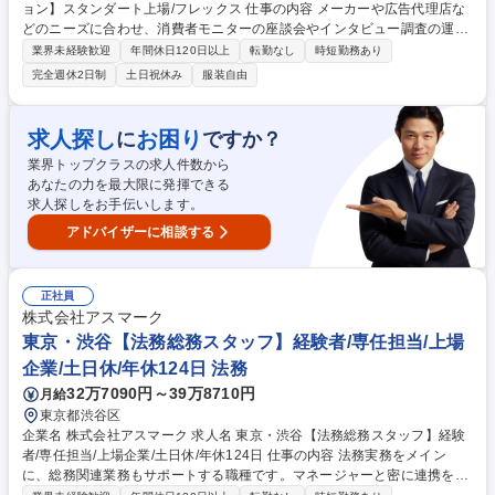
ョン】スタンダート上場/フレックス 仕事の内容 メーカーや広告代理店な
どのニーズに合わせ、消費者モニターの座談会やインタビュー調査の運
営、管理をお任せします。営業が受注した案件を引き継ぎ、リサーチの納
業界未経験歓迎
年間休日120日以上
転勤なし
時短勤務あり
品までクライアントと進めます。 案件の進行管理だけでなく、クライアン
完全週休2日制
土日祝休み
服装自由
トとの交渉や社内の各部署と連携しながらリサーチの実施まで責任を持っ
て遂行します。 【具体的には】■インタビュー調査に向けたクライアント
との打ち合わせ■会場やモデレーター（司会進行役）などの手配、消費者
求人探し
お困り
に
ですか？
モニターを管理する部署との連携■アンケートの作成、修正（主にExcelを
業界トップクラスの求人件数から
使用）■調査で使用する商品の手配、会場準備、当日の運営 募集職種 渋谷
あなたの力を最大限に発揮できる
【インタビュー調査のディレクション】スタンダート上場/フレックス
求人探しをお手伝いします。
アドバイザーに相談する
正社員
株式会社アスマーク
東京・渋谷【法務総務スタッフ】経験者/専任担当/上場
企業/土日休/年休124日 法務
32万7090円～39万8710円
月給
東京都渋谷区
企業名 株式会社アスマーク 求人名 東京・渋谷【法務総務スタッフ】経験
者/専任担当/上場企業/土日休/年休124日 仕事の内容 法務実務をメイン
に、総務関連業務もサポートする職種です。マネージャーと密に連携を取