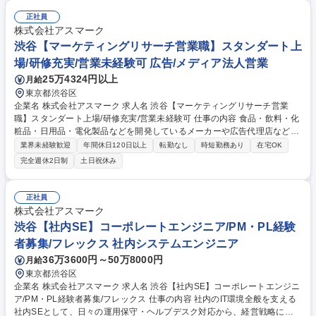
ト獲得■打ち合わせ■提案■調査実施・フォロー ★提案した調査で集められ
た情報は、クライアントにとって有益な「消費者の意見」です。新商品開
正社員
発や、CM企画のアイデアに役立てられることも多く、やりがいの大きな
株式会社アスマーク
仕事です。 募集職種 渋谷【マーケティングリサーチ営業職】準経験者/ス
渋谷【マーケティングリサーチ営業職】スタンダート上
タンダート上場/研修充実
場/研修充実/営業未経験可 広告/メディア法人営業
25万4324円以上
月給
東京都渋谷区
企業名 株式会社アスマーク 求人名 渋谷【マーケティングリサーチ営業
職】スタンダート上場/研修充実/営業未経験可 仕事の内容 食品・飲料・化
粧品・日用品・電化製品などを開発しているメーカーや広告代理店などに
対して、マーケティングリサーチの提案を行なっていただきます。 クライ
業界未経験歓迎
年間休日120日以上
転勤なし
時短勤務あり
在宅OK
アントはメーカー各社のほか、調査会社の場合も。入社後は、1ヶ月間の
完全週休2日制
土日祝休み
研修がありますので業界未経験の方も安心です。 【業務の流れ】■アポイ
ント獲得■打ち合わせ■提案■調査実施・フォロー ★提案した調査で集めら
れた情報は、クライアントにとって有益な「消費者の意見」です。新商品
正社員
開発や、CM企画のアイデアに役立てられることも多く、やりがいの大き
株式会社アスマーク
な仕事です。 募集職種 渋谷【マーケティングリサーチ営業職】スタンダ
渋谷【社内SE】コーポレートエンジニア/PM・PL経験
ート上場/研修充実/営業未経験可
者募集/フレックス 社内システムエンジニア
36万3600円～50万8000円
月給
東京都渋谷区
企業名 株式会社アスマーク 求人名 渋谷【社内SE】コーポレートエンジニ
ア/PM・PL経験者募集/フレックス 仕事の内容 社内のIT環境全般を支える
社内SEとして、日々の運用保守・ヘルプデスク対応から、経営戦略に直