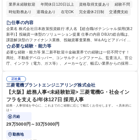
業界未経験歓迎
年間休日120日以上
資格取得支援あり
経験不問
時短勤務あり
退職金あり
在宅OK
完全週休2日制
交通費支給
駅近5分以内
土日祝休み
第二新卒歓迎
寮・社宅あり
仕事の内容
食事補助あり
託児所あり
企業名 株式会社日本政策投資銀行 求人名 【総合職/ポテンシャル採用(第2
新卒)】投融資一体型のソリューション提案 仕事の内容 DBJの総合職は、
課題解決型のファイナンス業務、投融資審査業務、M＆Aなどアドバイザ
リー業務、地域戦略企画業務など、多様な業務に精通し、複数の専門性を
必要な経験・能力等
掛け合わせて広く社会に貢献していく職種です。 入社後は、横断的なロー
必要な経験・能力等 第二新卒歓迎※金融業界での経験は一切不問です！
テーションを経て適性や専門性に応じたキャリアを形成していただきま
商社、不動産デベロッパー、コンサルティングファーム、監査法人、官公
す。総合職として入社いただき、下記いずれかの部門でご活躍いただきま
庁、インフラ（電力、ガス等）、メーカーなど、幅広い業界からの採用実
す。※未経験の方に関しては、入行後3ヶ月間の金融の実務を学んでいた
績があります。 ＜求める人物像＞DBJでは、強い社会的使命感をもち、今
だく研修を準備しております。 ・法人RM業務・金融機能業務・コーポレ
後の日本のあり方を俯瞰する総合性と、金融分野のフロンティアを切り拓
ート・ナレッジ業務 ※それぞれの業務内容に関しては、別途その他労働条
正社員
く高い志を併せもった人材を求めています。ポテンシャル採用（第2新
三菱電機プラントエンジニアリング株式会社
件備考欄に記載 募集職種 【総合職/ポテンシャル採用(第2新卒)】投融資一
卒）では、金融業界での経験や知識を問いません。新たな時代を見据え
体型のソリューション提案
て、複雑化する社会課題の解決に向けて先鞭をつける役割を担いたい、と
【大阪】総務人事<未経験歓迎> 三菱電機G・社会イン
いう気概をお持ちの方を心待ちにしています。 学歴・資格 学歴：大学院
フラを支える/年休127日 採用人事
大学 語学力： 資格：
総務・人事領域を中心に、これまでのご経験に応じて幅広くお任せします。 ＜具体的に
は＞
月給
29万5000円～33万5000円
勤務地