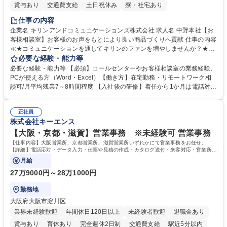
賞与あり
交通費支給
土日祝休み
寮・社宅あり
仕事の内容
企業名 キリンアンドコミュニケーションズ株式会社 求人名 中野本社【お
客様相談室】お客様のお声をもとにより良い商品づくりへ貢献 仕事の内容
≪★コミュニケーションを通してキリンのファンを増やしませんか？★≫
お客様のお声をより良い商品づくりに活かしていく上で、窓口となるお客
必要な経験・能力等
様相談室でのお仕事です。 日々お客様からいただくキリングループへのご
必要な経験・能力等 【必須】コールセンターやお客様相談室の業務経験、
意見を、企業活動に活かしています。お客様からの声に迅速かつ誠意をも
PCが使える方（Word・Excel）【働き方】在宅勤務・リモートワーク相
って対応、情報提供するとともにグループ内活動に反映しています。 【具
談可/月平均残業7～8時間程度 【入社後の研修】着任から1か月は電話対応
体的には】電話応対、メール、お手紙対応、ご指摘品調査報告書作成、有
のOJTを中心に実施し、電話対応に慣れた段階でメール・手紙のOJTを実
人チャットボット対応など。 【1日の対応件数】■電話：月間一人当たり
施する予定です。独り立ち以降もしっかりフォローする体制を整えていま
平均100件前後■メール・手紙：同上40件前後 募集職種 中野本社【お客様
正社員
すのでご安心ください。 【当社について】キリングループの広報機能を担
株式会社キーエンス
相談室】お客様のお声をもとにより良い商品づくりへ貢献
う会社として、お客様との出会いを大切にし、磨き上げたホスピタリティ
を込めてコミュニケーションをとりながら広報関連業務を行っておりま
【大阪・京都・滋賀】営業事務 ※未経験可 営業事務
す。 学歴・資格 学歴：大学院 大学 高専 短大 専修学校 高校 語学力： 資
【仕事内容】大阪営業所、京都営業所、滋賀営業所いずれかにて営業事務をお任せ。
格：
【詳細】電話応対・データ入力・伝票や見積の作成・カタログ送付・来客対応・営業所内
で発生する事務業務や業務改善をお任せ。
月給
27万9000円～28万1000円
勤務地
大阪府大阪市淀川区
業界未経験歓迎
年間休日120日以上
未経験者歓迎
退職金あり
賞与あり
育休あり
完全週休2日制
交通費支給
駅近5分以内