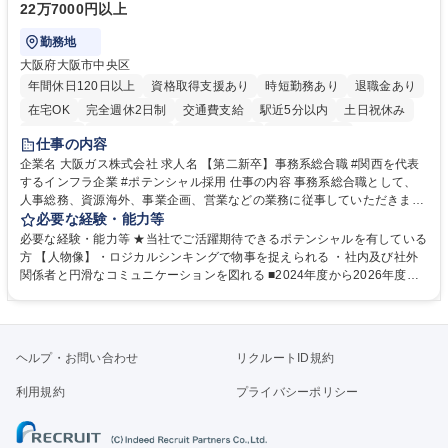
22万7000円以上
勤務地
大阪府大阪市中央区
年間休日120日以上
資格取得支援あり
時短勤務あり
退職金あり
在宅OK
完全週休2日制
交通費支給
駅近5分以内
土日祝休み
服装自由
第二新卒歓迎
寮・社宅あり
食事補助あり
仕事の内容
企業名 大阪ガス株式会社 求人名 【第二新卒】事務系総合職 #関西を代表
するインフラ企業 #ポテンシャル採用 仕事の内容 事務系総合職として、
人事総務、資源海外、事業企画、営業などの業務に従事していただきま
す。 【業務内容の一例】■所属事業部の勤労業務 ■海外に関係する各種業
必要な経験・能力等
務 ■営業部門の企画スタッフ、ルート営業 【キャリアパス】入社後の配属
必要な経験・能力等 ★当社でご活躍期待できるポテンシャルを有している
ポジションで一定期間ご活躍頂いた後、本人の適性及び将来のキャリアを
方 【人物像】・ロジカルシンキングで物事を捉えられる ・社内及び社外
鑑みてジョブローテーションを行います。 【育成】OJTでの現場育成や研
関係者と円滑なコミュニケーションを図れる ■2024年度から2026年度ま
修カリキュラムを通じて、Daigasグループの業務で必要となる知識につい
での3ヵ年を対象とする「Daigasグループ中期経営計画2026」を策定しま
て学んでいただきます。 募集職種 【第二新卒】事務系総合職 #関西を代
した。https://www.osakagas.co.jp/company/press/pr2024/1777576_564
表するインフラ企業 #ポテンシャル採用
72.html ■エネルギーセキュリティの不安定化や気候変動による自然災害の
甚大化など、これまで以上に社会課題解決の重要性が高まっています。
ヘルプ・お問い合わせ
リクルートID規約
「未来の日常」の創造に向けて持続可能な社会の実現に貢献してまいりま
す。 学歴・資格 学歴：大学院 大学 語学力： 資格：
利用規約
プライバシーポリシー