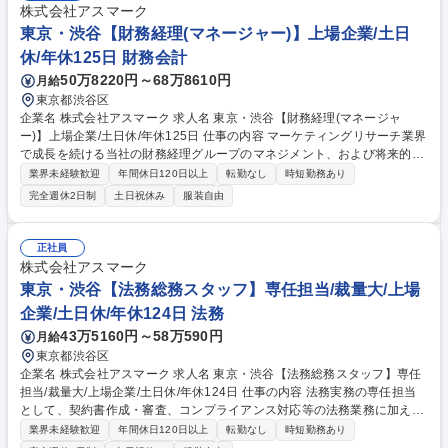
株式会社アスマーク
東京・渋谷【財務経理(マネージャー)】上場企業/土日
休/年休125日 財務会計
50万8220円～68万8610円
月給
東京都渋谷区
企業名 株式会社アスマーク 求人名 東京・渋谷【財務経理(マネージャ
ー)】上場企業/土日休/年休125日 仕事の内容 マーケティングリサーチ業界
で成長を続ける当社の財務経理グループのマネジメント、および将来的な
戦略財務(M&A、PMI等)をお任せします。段階的に経営直結のミッション
業界未経験歓迎
年間休日120日以上
転勤なし
時短勤務あり
へ幅を広げていただきます。 【具体的には】■日次/月次/四半期/年次決算
完全週休2日制
土日祝休み
服装自由
業務全般、連結決算業務、決算短信・有価証券報告書、会社法書類の作
成、税金計算、税務申告対応 ■予実管理、予算作成(各部門調整、PL/CF/B
S作成、資金繰り表作成）、銀行対応、グループ会社管理) ■監査法人・税
正社員
理士法人対応の主導、J-SOXの運用・評価・業務フロー改善、取締役会で
株式会社アスマーク
の説明資料作成 ■財務経理グループのマネジメント、業務効率化 ■財務戦
東京・渋谷【法務総務スタッフ】専任担当/裁量大/上場
略の立案サポート 募集職種 東京・渋谷【財務経理(マネージャー)】上場企
企業/土日休/年休124日 法務
業/土日休/年休125日
43万5160円～58万590円
月給
東京都渋谷区
企業名 株式会社アスマーク 求人名 東京・渋谷【法務総務スタッフ】専任
担当/裁量大/上場企業/土日休/年休124日 仕事の内容 法務実務の専任担当
として、契約書作成・審査、コンプライアンス対応等の法務業務に加え、
株主総会関連事務や社内規程整備等の総務サポートも担当。自身の経験を
業界未経験歓迎
年間休日120日以上
転勤なし
時短勤務あり
活かし裁量を持って取り組める環境です。 【法務業務】契約書作成・審