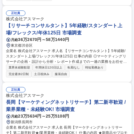
がありますので業界未経験の方も安心です。 【業務の流れ】■アポイント
獲得 ■打ち合わせ ■提案 ■調査実施・フォロー【仕事のポイント】入社後1
ヶ月間の座学研修でマーケティングやリサーチに関する知識をじっくりと
正社員
身につけていただきます。3ヵ月程度は目標を持ちませんので、業務スタ
株式会社アスマーク
イルの習得に専念できる環境です。 募集職種 渋谷本社【マーケティング
【リサーチコンサルタント】5年経験/スタンダート上
リサーチ営業職】研修充実/インセン有/年休124日
場/フレックス/年休125日 市場調査
36万2670円～58万1440円
月給
東京都渋谷区
企業名 株式会社アスマーク 求人名 【リサーチコンサルタント】5年経験/
スタンダート上場/フレックス/年休125日 仕事の内容 ◎マーケティングリ
サーチの企画・設計から分析・レポート作成までの一連の業務をお任せ。
東証スタンダード上場で設立以来連続増収安定企業 ■打ち合わせ:営業と一
業界未経験歓迎
年間休日120日以上
転勤なし
時短勤務あり
緒にクライアントの抱える課題をヒアリング。 ■企画書作成:ヒアリングし
完全週休2日制
土日祝休み
服装自由
た内容をもとに、企画書を作成。実施するリサーチの設計を行います。リ
サーチの実行は実査(じっさ)スタッフが行います ■データ分析、レポート
作成:収集したデータを基に分析を行い、レポートにまとめ、企業に提出し
正社員
ます。幅広い業界の案件に携わることができ、企画からレポート作成まで
株式会社アスマーク
一貫して担当するため、スキルアップできる環境です。 募集職種 【リサ
長岡【マーケティングネットリサーチ】第二新卒歓迎 /
ーチコンサルタント】5年経験/スタンダート上場/フレックス/年休125日
業界業種・未経験OK! 市場調査
23万5634円～25万5108円
月給
新潟県長岡市
企業名 株式会社アスマーク 求人名 長岡【マーケティングネットリサー
チ】第二新卒歓迎★/業界業種・未経験OK！ 仕事の内容 ★新商品やプロモ