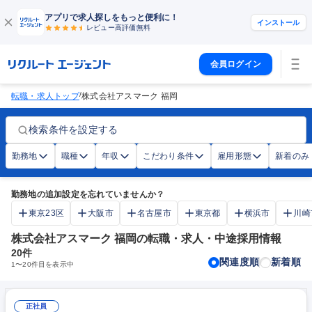
アプリで求人探しをもっと便利に！
インストール
レビュー高評価
無料
会員ログイン
/
転職・求人トップ
株式会社アスマーク 福岡
検索条件を設定する
勤務地
職種
年収
こだわり条件
雇用形態
新着のみ
勤務地の追加設定を忘れていませんか？
東京23区
大阪市
名古屋市
東京都
横浜市
川崎
株式会社アスマーク 福岡の転職・求人・中途採用情報
20
件
関連度順
新着順
1
〜
20
件目を表示中
正社員