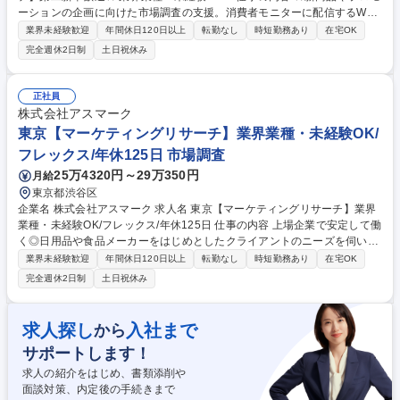
ーションの企画に向けた市場調査の支援。消費者モニターに配信するWeb
アンケートの文面修正～アンケート結果の納品までをご担当いただきま
業界未経験歓迎
年間休日120日以上
転勤なし
時短勤務あり
在宅OK
す。※2～3ヶ月の研修あり。知識を基礎から学べます。 【具体業務】大
完全週休2日制
土日祝休み
手メーカーや大手広告代理店をはじめとしたクライアントが、何のために
リサーチをするかを理解し、目的に沿って、回答しやすいアンケート文面
への修正・データ回収、チェック・納品までを柔軟にご対応いただきま
正社員
す。＜仕事の流れ／例＞▼リサーチ目的のすり合わせ▼アンケート画面修
株式会社アスマーク
正▼アンケート配信▼データ回収☆5～15案件を並行して担当。顧客との
東京【マーケティングリサーチ】業界業種・未経験OK/
フロントに立ち裁量持って仕事を進められます！ 募集職種 長岡【マーケ
フレックス/年休125日 市場調査
ティングネットリサーチ】第二新卒歓迎★/業界業種・未経験OK！
25万4320円～29万350円
月給
東京都渋谷区
企業名 株式会社アスマーク 求人名 東京【マーケティングリサーチ】業界
業種・未経験OK/フレックス/年休125日 仕事の内容 上場企業で安定して働
く◎日用品や食品メーカーをはじめとしたクライアントのニーズを伺い、
モニター会員へ試供品をお試しいただきます。その後試供品についてのW
業界未経験歓迎
年間休日120日以上
転勤なし
時短勤務あり
在宅OK
EBアンケートを配信～回答データ回収・チェック。 消費者の声をデータ
完全週休2日制
土日祝休み
としてクライアントへ納品します！ 【仕事の流れ☆】1.調査概要、スケジ
ュールの確認 2.アンケート画面の修正 3.アンケート配信～ターゲット選定
4.外注先やパートスタッフに試供品の発送を指示出し5.新商品（試供品）
求人探し
入社まで
から
に関するアンケート配信 6.データ収集・試供品回収 募集職種 東京【マー
サポートします！
ケティングリサーチ】業界業種・未経験OK/フレックス/年休125日
求人の紹介をはじめ、書類添削や
面談対策、内定後の手続きまで