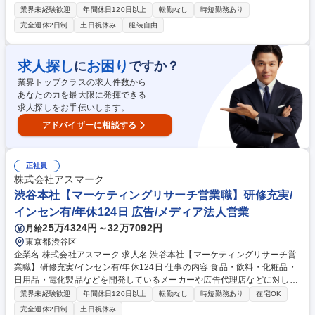
結する以下のプロジェクトの要件定義・社内調整・プロジェクト管理をお
業界未経験歓迎
年間休日120日以上
転勤なし
時短勤務あり
任せします。 【具体的な役割】■営業や管理部門の要望を噛み砕き、エン
完全週休2日制
土日祝休み
服装自由
ジニアが開発しやすい仕様や要件へ落とし込み ■内製開発のスケジュール
管理、スコープ調整、品質管理【運用保守・ヘルプデスク業務】上記プロ
ジェクトを進めながら、メンバーと分担して以下の業務も遂行 ■既存シス
求人探し
お困り
に
ですか？
テム・ネットワークの維持管理、トラブルシューティング ■ITに関する問
業界トップクラスの求人件数から
い合わせ対応(ヘルプデスク、アカウント管理、PCキッティングなど) 募
あなたの力を最大限に発揮できる
集職種 渋谷【社内SE】コーポレートエンジニア/PM・PL経験者募集/フレ
求人探しをお手伝いします。
ックス
アドバイザーに相談する
正社員
株式会社アスマーク
渋谷本社【マーケティングリサーチ営業職】研修充実/
インセン有/年休124日 広告/メディア法人営業
25万4324円～32万7092円
月給
東京都渋谷区
企業名 株式会社アスマーク 求人名 渋谷本社【マーケティングリサーチ営
業職】研修充実/インセン有/年休124日 仕事の内容 食品・飲料・化粧品・
日用品・電化製品などを開発しているメーカーや広告代理店などに対し
て、マーケティングリサーチの提案を行なっていただきます。 クライアン
業界未経験歓迎
年間休日120日以上
転勤なし
時短勤務あり
在宅OK
トはメーカー各社のほか、調査会社の場合も。入社後は、1ヶ月間の研修
完全週休2日制
土日祝休み