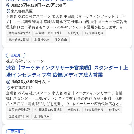
25万4320円～29万350円
月給
東京都目黒区
企業名 株式会社アスマーク 求人名 中目黒【マーケティングネットリサー
チ】ニーズ調査/業界未経験◎/研修充実 仕事の内容 大手メーカーや広告代
理店向けに、消費者モニターへのWebアンケート運用を担当します。新商
品やプロモーション企画に向けた市場調査を支援し、ヒット商品誕生の陰
業界未経験歓迎
年間休日120日以上
転勤なし
時短勤務あり
の立役者として活躍できる仕事です。 【具体的には】企業のニーズを元
完全週休2日制
土日祝休み
服装自由
に、モニターが回答しやすいアンケート文面の修正から配信、データ回
収・納品まで一連の業務を担当。5～15案件を並行して進め、クライアン
トとのフロント業務も行います。 2～3ヶ月の研修で基礎から学べるので
正社員
安心して業務に取り組めます。・業界トップクラスの実績を誇るサービス
株式会社アスマーク
も複数あり、リピート率90％以上という数字がアスマークに寄せられる信
渋谷【マーケティングリサーチ営業職】スタンダート上
頼の厚さを証明しています。 募集職種 中目黒【マーケティングネットリ
場/インセンティブ有 広告/メディア法人営業
サーチ】ニーズ調査/業界未経験◎/研修充実
36万3606円以上
月給
東京都渋谷区
企業名 株式会社アスマーク 求人名 渋谷【マーケティングリサーチ営業
職】スタンダート上場/インセンティブ有 仕事の内容 食品・飲料・化粧
品・日用品・電化製品などを開発しているメーカーや広告代理店などに対
して、マーケティングリサーチの提案を行なっていただきます。 クライア
業界未経験歓迎
年間休日120日以上
転勤なし
時短勤務あり
在宅OK
ントはメーカー各社のほか、調査会社やコンサルティング会社等、調査パ
完全週休2日制
土日祝休み
ートナーとしての関係性を構築する場合もございます。 【業務の流れ】■
アポイント獲得■打ち合わせ■提案■調査実施・フォロー 【仕事のポイン
ト】提案した調査で集められた情報は、クライアントにとって有益な「消
正社員