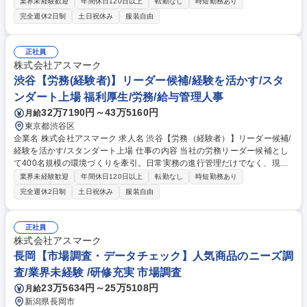
りながら、契約書作成・審査、コンプライアンス対応、株主総会関連事務
業界未経験歓迎
年間休日120日以上
転勤なし
時短勤務あり
等幅広い業務に主体的に取り組んでいただきます。 【法務業務】契約書作
完全週休2日制
土日祝休み
服装自由
成・審査、事業部門からの問い合わせ対応、コンプライアンス・監査対応
【総務業務】株主総会・取締役会関連事務、社内規程整備、稟議・書類管
理、行政機関からの問い合わせ対応をマネージャーと相談しながら進めて
正社員
いただきます。 【業務内容の変更範囲】当社の指定する業務 募集職種 東
株式会社アスマーク
京・渋谷【法務総務スタッフ】経験者/専任担当/上場企業/土日休/年休124
渋谷【労務(経験者)】リーダー候補/経験を活かす/スタ
日
ンダート上場 福利厚生/労務/給与管理人事
32万7190円～43万5160円
月給
東京都渋谷区
企業名 株式会社アスマーク 求人名 渋谷【労務（経験者）】リーダー候補/
経験を活かす/スタンダート上場 仕事の内容 当社の労務リーダー候補とし
て400名規模の環境づくりを牽引。日常実務の進行管理だけでなく、現在
進行中のツール導入や業務効率化など、労務部門の体制強化に向けた中心
業界未経験歓迎
年間休日120日以上
転勤なし
時短勤務あり
的な役割を担っていただきます。 【具体的には】■入社/退職手続き■給与
完全週休2日制
土日祝休み
服装自由
計算、賞与計算■社会保険手続き■休職者対応（育休・傷病）■年末調整■
安全衛生対応（健康診断、ストレスチェック）■労働環境の改善■法改正に
伴う規程変更■社労士対応（一部手続きを外部委託しております） 【利用
正社員
システム】■勤怠管理：ジョブカン／SmartHR■給与計算：オービック■人
株式会社アスマーク
事情報管理：人事奉行／SmartHR 募集職種 渋谷【労務（経験者）】リー
長岡【市場調査・データチェック】人気商品のニーズ調
ダー候補/経験を活かす/スタンダート上場
査/業界未経験 /研修充実 市場調査
23万5634円～25万5108円
月給
新潟県長岡市