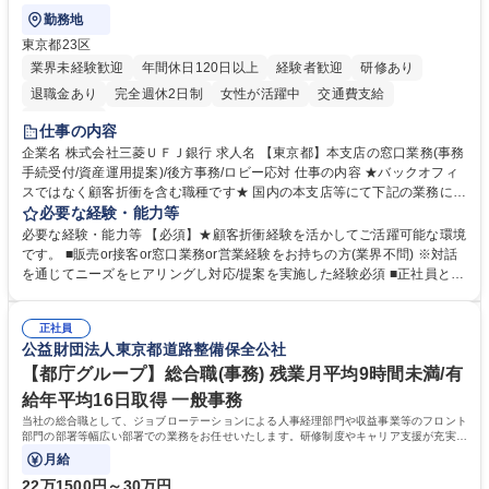
勤務地
東京都23区
業界未経験歓迎
年間休日120日以上
経験者歓迎
研修あり
退職金あり
完全週休2日制
女性が活躍中
交通費支給
土日祝休み
仕事の内容
企業名 株式会社三菱ＵＦＪ銀行 求人名 【東京都】本支店の窓口業務(事務
手続受付/資産運用提案)/後方事務/ロビー応対 仕事の内容 ★バックオフィ
スではなく顧客折衝を含む職種です★ 国内の本支店等にて下記の業務に従
事していただきます。 ■窓口/後方/ロビーにて事務手続等の受付・オペレ
必要な経験・能力等
ーション、お客様対応 ■窓口にて、ご来店された個人のお客様に対して金
必要な経験・能力等 【必須】★顧客折衝経験を活かしてご活躍可能な環境
融商品のご提案 ■効率的な事務運用の検討・構築等 ≪業務紹介：ご応募前
です。 ■販売or接客or窓口業務or営業経験をお持ちの方(業界不問) ※対話
に必ずご覧ください≫ ※記事 https://www.mysite.bk.mufg.jp/career/circle/
を通じてニーズをヒアリングし対応/提案を実施した経験必須 ■正社員とし
article17/ ※動画 https://youtu.be/H-S7HaJqqbg 募集職種 【東京都】本支
ての就業経験1年以上 【歓迎】■金融業界での就業経験■銀行での預金為替
店の窓口業務(事務手続受付/資産運用提案)/後方事務/ロビー応対
事務経験 ■金融商品の提案・販売経験 ≪魅力≫研修やOJT環境が整ってい
正社員
るので安心して入行いただけます。 幅広いキャリアの選択肢があり、公募
公益財団法人東京都道路整備保全公社
や社内副業等を活用し、 一人ひとりが挑戦できるカルチャーが浸透してい
ます。 学歴・資格 学歴：大学院 大学 高専 短大 専修学校 高校 語学力：
【都庁グループ】総合職(事務) 残業月平均9時間未満/有
資格：
給年平均16日取得 一般事務
当社の総合職として、ジョブローテーションによる人事経理部門や収益事業等のフロント
部門の部署等幅広い部署での業務をお任せいたします。研修制度やキャリア支援が充実し
ております！ ※下記業務詳細
月給
22万1500円～30万円