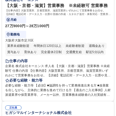
う会社として、お客様との出会いを大切にし、磨き上げたホスピタリティ
を込めてコミュニケーションをとりながら広報関連業務を行っておりま
【大阪・京都・滋賀】営業事務 ※未経験可 営業事務
す。 学歴・資格 学歴：大学院 大学 高専 短大 専修学校 高校 語学力： 資
【仕事内容】大阪営業所、京都営業所、滋賀営業所いずれかにて営業事務をお任せ。
格：
【詳細】電話応対・データ入力・伝票や見積の作成・カタログ送付・来客対応・営業所内
で発生する事務業務や業務改善をお任せ。
月給
27万9000円～28万1000円
勤務地
大阪府大阪市淀川区
業界未経験歓迎
年間休日120日以上
未経験者歓迎
退職金あり
賞与あり
育休あり
完全週休2日制
交通費支給
駅近5分以内
土日祝休み
仕事の内容
企業名 株式会社キーエンス 求人名 【大阪・京都・滋賀】営業事務 ※未経
験可 仕事の内容 【仕事内容】大阪営業所、京都営業所、滋賀営業所いず
れかにて営業事務をお任せ。 【詳細】電話応対・データ入力・伝票や見積
の作成・カタログ送付・来客対応・営業所内で発生する事務業務や業務改
必要な経験・能力等
善をお任せ。 【教育制度】ご入社後、育成担当とペアになりながらOJTに
必要な経験・能力等 【必須】■協調性を持って業務推進出来る方 ■改善案
て業務を覚えていただくことが可能です。業務システムがきちんと構築さ
を出しながら、主体的に業務を進めて行ける方 【過去のご入社事例】人材
れているため、スムーズに仕事に慣れることができる環境です。また、
派遣業界や保育業界等、メーカー以外、営業事務未経験者の入社実績有
「チームで成果を出す文化」があり、良いやり方を積極的に共有しながら
【当社の事務職について】単なる事務ではなく主体性を発揮したサポート
常に改善を目指す風土のため、安心して業務に取り組んでいただけます。
により、キーエンスの付加価値向上に貢献します。ベースの定型業務に加
募集職種 【大阪・京都・滋賀】営業事務 ※未経験可
正社員
えて、お客様や社員の状況に合わせ、能動的なサポート、改善の動きも期
ヒガシマルインターナショナル株式会社
待され。組織を支えるスペシャリストとして、チームに貢献し、結果的に