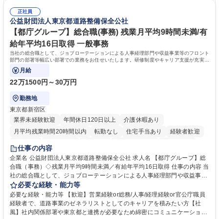
連 ・衛生管理 ・防災関連・公的助成金の管理・オフィス、ファシリティ
院 大学 高専 短大 専修学校 高校 語学力： 資格：
管理 ・福利厚生関連 ・職員からの問合せ、相談対応 ・その他日常の総務
正社員
公益財団法人東京都道路整備保全公社
業務全般 募集職種 【東京／文京区】公益財団法人の総務人事業務／年間
休日125日
【都庁グループ】総合職(事務) 残業月平均9時間未満/有
給年平均16日取得 一般事務
当社の総合職として、ジョブローテーションによる人事経理部門や収益事業等のフロント
部門の部署等幅広い部署での業務をお任せいたします。研修制度やキャリア支援が充実し
ております！ ※下記業務詳細
月給
22万1500円～30万円
勤務地
東京都新宿区
業界未経験歓迎
年間休日120日以上
介護休暇あり
月平均残業時間20時間以内
転勤なし
住宅手当あり
経験者歓迎
研修あり
退職金あり
賞与あり
完全週休2日制
交通費支給
仕事の内容
駅近5分以内
資格取得手当あり
食事補助あり
企業名 公益財団法人東京都道路整備保全公社 求人名 【都庁グループ】総
合職（事務）◇残業月平均9時間未満／有給年平均16日取得 仕事の内容 当
社の総合職として、ジョブローテーションによる人事経理部門や収益事業
等のフロント部門の部署等幅広い部署での業務をお任せいたします。研修
必要な経験・能力等
制度やキャリア支援が充実しております！ ※下記業務詳細 【業務詳細】■
必要な経験・能力等 【歓迎】営業経験or総務/人事/経理経験or官公庁職員
管理部門：広報、人事、経理など当公社の運営に係る管理業務 ■収益部
経験者で、道路事業のゼネラリストとしてのキャリアを積みたい方【社
門：駐車場の新規開拓、管理運営、新宿駅西口広場の「イベントコーナ
風】社内関係部署や東京都と連携が必要なため綿密にコミュニケーション