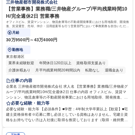
三井物産都市開発株式会社
募集職種 【総務】未経験歓迎◎/リモート可/世界で唯一の事業/福利厚生◎/
取得や通信教育など費用の80%（年間25万円まで）を補助 ■住宅手当：家
再雇用有
賃の50%（月額7万円まで）を補助 学歴・資格 学歴：大学院 大学 語学
【営業事務】業務職/三井物産グループ/平均残業時間10
力： 資格：
H/完全週休2日 営業事務
オフィスビル、賃貸マンション、物流倉庫等の不動産開発事業における用地取得、開発推
進、賃貸運営、売却、仲介・活用提案等を行う営業部門において事務業務を担当いただき
ます。
月給
30万9500円～43万4000円
勤務地
東京都港区
業界未経験歓迎
年間休日120日以上
資格取得支援あり
介護休暇あり
月平均残業時間20時間以内
転勤なし
退職金あり
在宅OK
賞与あり
育休あり
完全週休2日制
交通費支給
仕事の内容
駅近5分以内
土日祝休み
寮・社宅あり
企業名 三井物産都市開発株式会社 求人名 【営業事務】業務職/三井物産グ
ループ/平均残業時間10H/完全週休2日 仕事の内容 オフィスビル、賃貸マ
ンション、物流倉庫等の不動産開発事業における用地取得、開発推進、賃
貸運営、売却、仲介・活用提案等を行う営業部門において事務業務を担当
必要な経験・能力等
いただきます。 【詳細】・契約書管理、契約書製本、捺印対応、ファイリ
必要な経験・能力等 【必須条件】■学歴：4年制大学卒業以上【歓迎】■宅
ング、登記簿取得、調書取得・支払業務（各種費用支払、支払管理、請
建士資格保有者※応募に際し必須としている資格はありません。宅建士資
求・支払データ登録、取引先マスター申請対応）・予算作成及び予実管
格をお持ちでない方は入社後に取得を推奨しております（取得・維持費用
理・各種稟議書、報告書作成業務・各種台帳管理、交際費・会議費支払報
の一部補助あり） 【求める人物像】 ・向学心豊かで、主体的に行動でき
告書作成及び月次管理・部内総務庶務全般 など※※配属先によっては上記
る方。 ・社内外の多様な関係者と協調して業務を進められるコミュニケー
正社員