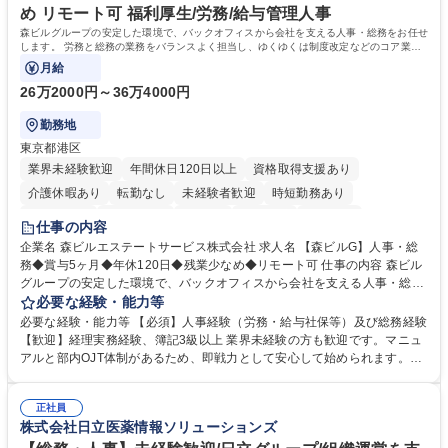
め リモート可 福利厚生/労務/給与管理人事
森ビルグループの安定した環境で、バックオフィスから会社を支える人事・総務をお任せ
します。 労務と総務の業務をバランスよく担当し、ゆくゆくは制度改定などのコア業務
にも挑戦できる、やりがいある環境です。
月給
26万2000円～36万4000円
勤務地
東京都港区
業界未経験歓迎
年間休日120日以上
資格取得支援あり
介護休暇あり
転勤なし
未経験者歓迎
時短勤務あり
経験者歓迎
退職金あり
在宅OK
賞与あり
育休あり
仕事の内容
完全週休2日制
交通費支給
長期歓迎
駅近5分以内
土日祝休み
企業名 森ビルエステートサービス株式会社 求人名 【森ビルG】人事・総
務◆賞与5ヶ月◆年休120日◆残業少なめ◆リモート可 仕事の内容 森ビル
グループの安定した環境で、バックオフィスから会社を支える人事・総務
をお任せします。 労務と総務の業務をバランスよく担当し、ゆくゆくは制
必要な経験・能力等
度改定などのコア業務にも挑戦できる、やりがいある環境です。 ■勤怠管
必要な経験・能力等 【必須】人事経験（労務・給与社保等）及び総務経験
理、給与計算、社会保険手続き、年末調整等の労務管理全般 ■入退社手続
【歓迎】経理実務経験、簿記3級以上 業界未経験の方も歓迎です。マニュ
き、社内規定の改定や人事制度改定などのコア業務 ■社内イベントの企画
アルと部内OJT体制があるため、即戦力として安心して始められます。
運営やその他総務業務全般 ※労務と総務を1：1の割合でお任せ。 入社後
【魅力・やりがい】森ビルGの安定基盤で労務から総務まで幅広く携われ
は部内のOJTを中心に、あなたの経験に合わせて不足している部分はいつ
ます。定型業務に留まらず、社内規定や人事制度の改定など会社のコア業
でも質問・相談できる環境が整っているため、安心して成長できます。 募
正社員
務に挑戦できるため、自身の成長と組織への貢献度をダイレクトに実感で
株式会社日立医薬情報ソリューションズ
集職種 【森ビルG】人事・総務◆賞与5ヶ月◆年休120日◆残業少なめ◆
きます。 残業少なめ、週1日リモート可など、ワークライフバランスを保
リモート可