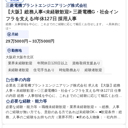
の他に担当頂く業務が発生する場合があります。 募集職種 【営業事務】
ション力がある方。 ・チャレンジを厭わず、粘り強く業務に取り組める
三菱電機プラントエンジニアリング株式会社
業務職/三井物産グループ/平均残業時間10H/完全週休2日
方。多様な関係者と謙虚に信頼関係を構築でき、期限を意識したスケジュ
ール管理が出来る方。※将来的に他部署（営業部門、コーポレート部門）
【大阪】総務人事<未経験歓迎> 三菱電機G・社会イン
へのジョブローテーションの可能性があります。 学歴・資格 学歴：大学
フラを支える/年休127日 採用人事
院 大学 語学力： 資格：宅地建物取引士
総務・人事領域を中心に、これまでのご経験に応じて幅広くお任せします。 ＜具体的に
は＞
月給
29万5000円～33万5000円
勤務地
大阪府大阪市北区
業界未経験歓迎
年間休日120日以上
資格取得支援あり
未経験者歓迎
住宅手当あり
時短勤務あり
経験者歓迎
退職金あり
在宅OK
賞与あり
完全週休2日制
交通費支給
仕事の内容
駅近5分以内
土日祝休み
服装自由
寮・社宅あり
食事補助あり
企業名 三菱電機プラントエンジニアリング株式会社 求人名 【大阪】総務
人事＜未経験歓迎＞◇三菱電機G・社会インフラを支える/年休127日 仕事
の内容 総務・人事領域を中心に、これまでのご経験に応じて幅広くお任せ
します。 ＜具体的には＞ ・総務/人事労務（給与・社保・勤怠管理など）
必要な経験・能力等
・採用・教育研修 ・福利厚生運用 など ※基本的には事務所勤務ですが、
必要な経験・能力等 ＜職種未経験歓迎・業界未経験歓迎＞ ～総務、人事
採用や教育等の業務内容により、関西圏以外への日帰り・宿泊を伴う国内
のご経験が無い方でも、意欲のある方であれば未経験OK～ ■歓迎条件：総
出張もございます。 ※担当業務を持ちつつ、お互いに助け合いながら、総
務、人事のご経験をお持ちの方（業界不問） ■求める人物像：・社内外の
務部という組織として協力しながら進める体制です。 募集職種 【大阪】
関係各部門との調整を率先して行い、業務を円滑に遂行できる協調性やコ
総務人事＜未経験歓迎＞◇三菱電機G・社会インフラを支える/年休127日
ミュニケーション能力を持っている方 ・人事総務領域に興味がありゼネラ