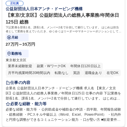
正社員
リスト志向をお持ちの方 学歴・資格 学歴：大学院 大学 語学力： 資格：
公益財団法人日本アンチ・ドーピング機構
【東京/文京区】公益財団法人の総務人事業務/年間休日
125日 総務
下記業務を部長1名、課長1名、メンバー2名で分担して遂行しています。 はじめは担当
者として業務を覚えていただき、ゆくゆくはリーダーやマネージャーポジションとして活
躍いただくことを期待しています。
月給
27万円～35万円
勤務地
東京都文京区
業界未経験歓迎
副業・WワークOK
年間休日120日以上
月平均残業時間20時間以内
転勤なし
英語
退職金あり
在宅OK
賞与あり
育休あり
完全週休2日制
交通費支給
土日祝休み
仕事の内容
食事補助あり
企業名 公益財団法人日本アンチ・ドーピング機構 求人名 【東京／文京
区】公益財団法人の総務人事業務／年間休日125日 仕事の内容 下記業務を
部長1名、課長1名、メンバー2名で分担して遂行しています。 はじめは担
当者として業務を覚えていただき、ゆくゆくはリーダーやマネージャーポ
必要な経験・能力等
ジションとして活躍いただくことを期待しています。 【総務・人事グルー
必要な経験・能力等 ・公的助成金や補助金の申請・四半期、年間報告経験
プの業務内容】 ・人事制度関連 ・採用活動 ・教育研修の企画、実行 ・勤
・総務経験 ・PCスキル中級以上（Word、Excel、PowerPoint） ・社内外
怠管理 ・官公庁への各種提出 ・法定の会議運営（評議員会、理事会） ・
と円滑な調整ができるコミュニケーション能力 ・口が堅い方 ■歓迎要件
コンプライアンス ・内部規程やルールの管理、整備、文書管理 ・契約関
・採用業務経験 ・英語に抵抗がない方 ・営業経験 学歴・資格 学歴：大学