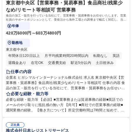
社員から頼られる存在になることができます。平均19:30の退勤以降の業
東京都中央区【営業事務・貿易事務】食品商社/残業少
務の持ち帰りも禁止されており、メリハリのある働き方となります。 学
なめ/リモート等相談可 営業事務
歴・資格 学歴：大学院 大学 高専 短大 語学力： 資格：
食品の加工・販売を行っている当社にて、営業事務・貿易事務をお任せいたします。営業
社員のサポートポジションとして、受発注から海外工場との調整まで幅広く対応し、当社
事業の根幹を支えていただきます。
年俸
420万6000円～603万4800円
勤務地
東京都中央区
年間休日120日以上
月平均残業時間20時間以内
転勤なし
英語
退職金あり
在宅OK
交通費支給
駅近5分以内
土日祝休み
仕事の内容
企業名 ヒガシマルインターナショナル株式会社 求人名 東京都中央区【営
業事務・貿易事務】食品商社/残業少なめ/リモート等相談可 仕事の内容 食
品の加工・販売を行っている当社にて、営業事務・貿易事務をお任せいた
します。営業社員のサポートポジションとして、受発注から海外工場との
必要な経験・能力等
調整まで幅広く対応し、当社事業の根幹を支えていただきます。 ■受発注
必要な経験・能力等 【必須】■営業事務または貿易事務の経験■英語での
業務、請求書発行 ■海外工場とのスケジュール調整 ■在庫管理 ■輸入書類
メールのやり取りに抵抗感の無い方 【尚可】■商社での営業事務の経験■
の確認・作成 ■配送手配 ■通関業者を通して行う輸出入業全般 ■倉庫との
通関業務の経験。 【働き方について】所定労働時間は7時間と短めで、残
倉入れ調整等 ※ゼネラリストとしてのキャリアアップを目指すことが可能
業も月平均20時間以下です。時差出勤制度や週1日のリモート勤務も相談
です。単に商品を販売するだけでなく原料の仕入れから販売までをトータ
可能で、ワークライフバランスを保ち長期就業しやすい環境です。 【当社
ルプロデュースしているため、商品に関わる全ての業務をサポート頂きま
正社員
の強み】1991年の設立以来、外食産業を中心としたお客様の多様なニー
株式会社日本レジストリサービス
す。 募集職種 東京都中央区【営業事務・貿易事務】食品商社/残業少なめ/
ズに沿った冷凍水産物等の生産・輸入・販売を一貫して手掛けています。