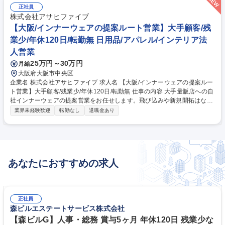
正社員
株式会社アサヒファイブ
【大阪/インナーウェアの提案ルート営業】大手顧客/残
業少/年休120日/転勤無 日用品/アパレル/インテリア法
人営業
25万円～30万円
月給
大阪府大阪市中央区
企業名 株式会社アサヒファイブ 求人名 【大阪/インナーウェアの提案ルー
ト営業】大手顧客/残業少/年休120日/転勤無 仕事の内容 大手量販店への自
社インナーウェアの提案営業をお任せします。飛び込みや新規開拓はな
く、信頼関係構築が主。将来的には市場分析を活かした商品企画にも挑戦
業界未経験歓迎
転勤なし
退職金あり
可能です。 ●定期訪問：新商品の紹介や店舗の売れ行き確認、売場改善の
提案 ●発注管理：売れ行きに応じた追加受注や在庫調整の対応 ●商品企
画：トレンドや実売データに基づき、OEM製品等の企画 【魅力】自身の
提案が「売上」という数値で可視化される面白さがあります。自社工場を
擁するため、顧客の要望を形にしやすく、営業としての介在価値が高い環
あなたにおすすめの求人
境です。 募集職種 【大阪/インナーウェアの提案ルート営業】大手顧客/残
業少/年休120日/転勤無
正社員
森ビルエステートサービス株式会社
【森ビルG】人事・総務 賞与5ヶ月 年休120日 残業少な