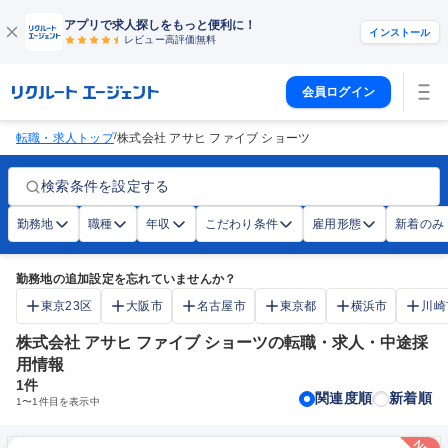
アプリで求人探しをもっと便利に！
インストール
レビュー高評価
無料
会員ログイン
/
転職・求人トップ
株式会社 アサヒ ファイブ ショーツ
検索条件を設定する
勤務地
職種
年収
こだわり条件
雇用形態
新着のみ
勤務地の追加設定を忘れていませんか？
東京23区
大阪市
名古屋市
東京都
横浜市
川崎
株式会社 アサヒ ファイブ ショーツの転職・求人・中途採
用情報
1
件
関連度順
新着順
1
〜
1
件目を表示中