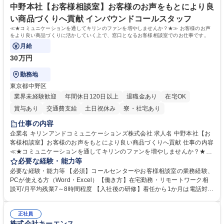
指す
専修学校 高校 語学力： 資格：
中野本社【お客様相談室】お客様のお声をもとにより良
い商品づくりへ貢献 インバウンドコールスタッフ
≪★コミュニケーションを通してキリンのファンを増やしませんか？★≫ お客様のお声
をより良い商品づくりに活かしていく上で、窓口となるお客様相談室でのお仕事です。
月給
30万円
勤務地
東京都中野区
業界未経験歓迎
年間休日120日以上
退職金あり
在宅OK
賞与あり
交通費支給
土日祝休み
寮・社宅あり
仕事の内容
企業名 キリンアンドコミュニケーションズ株式会社 求人名 中野本社【お
客様相談室】お客様のお声をもとにより良い商品づくりへ貢献 仕事の内容
≪★コミュニケーションを通してキリンのファンを増やしませんか？★≫
お客様のお声をより良い商品づくりに活かしていく上で、窓口となるお客
必要な経験・能力等
様相談室でのお仕事です。 日々お客様からいただくキリングループへのご
必要な経験・能力等 【必須】コールセンターやお客様相談室の業務経験、
意見を、企業活動に活かしています。お客様からの声に迅速かつ誠意をも
PCが使える方（Word・Excel）【働き方】在宅勤務・リモートワーク相
って対応、情報提供するとともにグループ内活動に反映しています。 【具
談可/月平均残業7～8時間程度 【入社後の研修】着任から1か月は電話対応
体的には】電話応対、メール、お手紙対応、ご指摘品調査報告書作成、有
のOJTを中心に実施し、電話対応に慣れた段階でメール・手紙のOJTを実
人チャットボット対応など。 【1日の対応件数】■電話：月間一人当たり
施する予定です。独り立ち以降もしっかりフォローする体制を整えていま
平均100件前後■メール・手紙：同上40件前後 募集職種 中野本社【お客様
正社員
すのでご安心ください。 【当社について】キリングループの広報機能を担
株式会社キーエンス
相談室】お客様のお声をもとにより良い商品づくりへ貢献