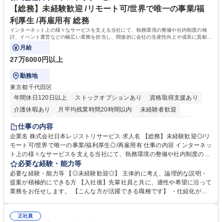
リモート等相談可
自社工場と海外拠点の強固な連携によるワンストップサービスが最大の強
【総務】未経験歓迎 /リモート可/世界で唯一の事業/福
みです。 学歴・資格 学歴：大学院 大学 語学力：英語 資格：
利厚生 /再雇用有 総務
インターネット上の様々なサービスを支える当社にて、執務環境の整備や社内制度の検
討、イベント運営などの幅広い業務を担当し、間接的に会社の生産性向上や成長に貢献し
ている部署です。
月給
27万6000円以上
勤務地
東京都千代田区
年間休日120日以上
ストックオプションあり
資格取得支援あり
介護休暇あり
月平均残業時間20時間以内
未経験者歓迎
住宅手当あり
時短勤務あり
研修あり
在宅OK
賞与あり
仕事の内容
完全週休2日制
交通費支給
駅近5分以内
土日祝休み
服装自由
企業名 株式会社日本レジストリサービス 求人名 【総務】未経験歓迎◎/リ
モート可/世界で唯一の事業/福利厚生◎/再雇用有 仕事の内容 インターネッ
ト上の様々なサービスを支える当社にて、執務環境の整備や社内制度の検
討、イベント運営などの幅広い業務を担当し、間接的に会社の生産性向上
必要な経験・能力等
や成長に貢献している部署です。 会社の全メンバーが安心して長く成果を
必要な経験・能力等 【◎未経験歓迎◎】 主体的に考え、論理的な説明・
発揮できる環境を整えるために、毎日のメンテナンスや維持管理に加え、
提案が積極的にできる方 【入社後】先輩社員と共に、適性や希望に沿って
新たな施策検討を積極的に行っていただき、会社全体を巻き込み課題解決
業務をお任せします。 【こんな方が活躍できる職種です】 ・仕組化が好
を推進。 ・オフィス運営：執務環境の整備・物品管理・社内規定整備/改
き/得意・協働の姿勢を持っている・優先順位付け、マルチタスクが得意・
善・イベント企画/運営・非常時の対応 など、本人の希望や適性によって
様々な立場で物事を考えられる・定型業務だけでなく突発的な出来事にも
幅広い業務の体得が可能で、多様なキャリアパスを描くことも可能です。
正社員
対処できる・新しいことに興味関心がある 【魅力】■自己啓発支援：資格