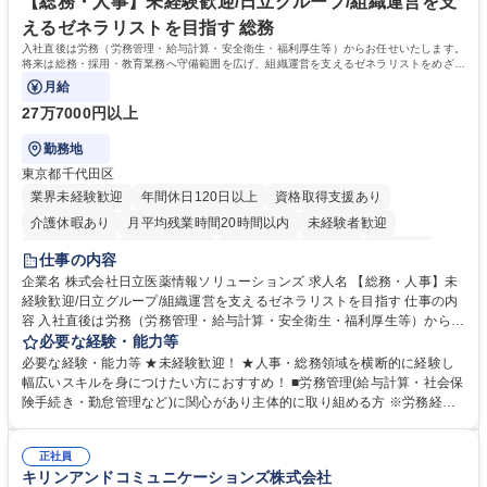
ち長期活躍できる環境です。 「これまでの幅広い経験を活かし、長期的な
【総務・人事】未経験歓迎/日立グループ/組織運営を支
キャリアを築きたい」という前向きな意欲と挑戦を全力で応援します。 学
えるゼネラリストを目指す 総務
歴・資格 学歴：大学院 大学 高専 短大 専修学校 高校 語学力： 資格：日商
入社直後は労務（労務管理・給与計算・安全衛生・福利厚生等）からお任せいたします。
簿記検定1級 日商簿記検定2級 日商簿記検定3級
将来は総務・採用・教育業務へ守備範囲を広げ、組織運営を支えるゼネラリストをめざせ
ます。
月給
27万7000円以上
勤務地
東京都千代田区
業界未経験歓迎
年間休日120日以上
資格取得支援あり
介護休暇あり
月平均残業時間20時間以内
未経験者歓迎
住宅手当あり
時短勤務あり
退職金あり
在宅OK
賞与あり
仕事の内容
育休あり
完全週休2日制
交通費支給
土日祝休み
寮・社宅あり
企業名 株式会社日立医薬情報ソリューションズ 求人名 【総務・人事】未
経験歓迎/日立グループ/組織運営を支えるゼネラリストを目指す 仕事の内
容 入社直後は労務（労務管理・給与計算・安全衛生・福利厚生等）からお
任せいたします。将来は総務・採用・教育業務へ守備範囲を広げ、組織運
必要な経験・能力等
営を支えるゼネラリストをめざせます。 ・初期業務：労働時間管理、給与
必要な経験・能力等 ★未経験歓迎！ ★人事・総務領域を横断的に経験し
計算、社会保険対応、福利厚生管理、安全衛生、健康経営推進等をお任せ
幅広いスキルを身につけたい方におすすめ！ ■労務管理(給与計算・社会保
します。ご経験に応じて、休職者管理など、幅広く経験を積んでいただき
険手続き・勤怠管理など)に関心があり主体的に取り組める方 ※労務経験
ます。 ・将来的な広がり：総務・採用・教育・税務対応・経営企画等。
者は早期にご活躍いただけます。 ■チームで仕事を推進できる方■将来は
★メンバーがマンツーマンで丁寧に教えるため、ご経験が浅くても安心！
マネジメント職として活躍したい 【尚可】■人事、労務、採用、教育業務
幅広く経験を積みたい意欲がある方に最適な環境です。 募集職種 【総
正社員
のご経験 ■労務管理（給与計算・社会保険手続き・勤怠管理など）の経験
キリンアンドコミュニケーションズ株式会社
務・人事】未経験歓迎/日立グループ/組織運営を支えるゼネラリストを目
■衛生管理者の資格をお持ちの方 学歴・資格 学歴：大学院 大学 高専 短大