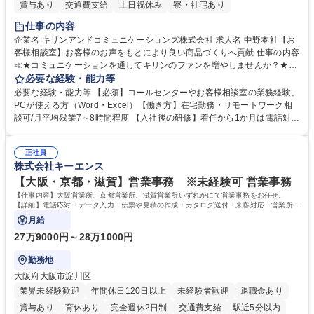
賞与あり
交通費支給
土日祝休み
寮・社宅あり
仕事の内容
企業名 キリンアンドコミュニケーションズ株式会社 求人名 中野本社【お
客様相談室】お客様のお声をもとにより良い商品づくりへ貢献 仕事の内容
≪★コミュニケーションを通してキリンのファンを増やしませんか？★≫
お客様のお声をより良い商品づくりに活かしていく上で、窓口となるお客
必要な経験・能力等
様相談室でのお仕事です。 日々お客様からいただくキリングループへのご
必要な経験・能力等 【必須】コールセンターやお客様相談室の業務経験、
意見を、企業活動に活かしています。お客様からの声に迅速かつ誠意をも
PCが使える方（Word・Excel）【働き方】在宅勤務・リモートワーク相
って対応、情報提供するとともにグループ内活動に反映しています。 【具
談可/月平均残業7～8時間程度 【入社後の研修】着任から1か月は電話対応
体的には】電話応対、メール、お手紙対応、ご指摘品調査報告書作成、有
のOJTを中心に実施し、電話対応に慣れた段階でメール・手紙のOJTを実
人チャットボット対応など。 【1日の対応件数】■電話：月間一人当たり
施する予定です。独り立ち以降もしっかりフォローする体制を整えていま
平均100件前後■メール・手紙：同上40件前後 募集職種 中野本社【お客様
正社員
すのでご安心ください。 【当社について】キリングループの広報機能を担
株式会社キーエンス
相談室】お客様のお声をもとにより良い商品づくりへ貢献
う会社として、お客様との出会いを大切にし、磨き上げたホスピタリティ
を込めてコミュニケーションをとりながら広報関連業務を行っておりま
【大阪・京都・滋賀】営業事務 ※未経験可 営業事務
す。 学歴・資格 学歴：大学院 大学 高専 短大 専修学校 高校 語学力： 資
【仕事内容】大阪営業所、京都営業所、滋賀営業所いずれかにて営業事務をお任せ。
格：
【詳細】電話応対・データ入力・伝票や見積の作成・カタログ送付・来客対応・営業所内
で発生する事務業務や業務改善をお任せ。
月給
27万9000円～28万1000円
勤務地
大阪府大阪市淀川区
業界未経験歓迎
年間休日120日以上
未経験者歓迎
退職金あり
賞与あり
育休あり
完全週休2日制
交通費支給
駅近5分以内