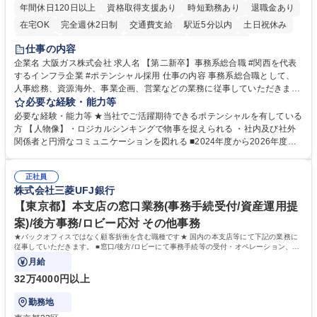
年間休日120日以上
資格取得支援あり
時短勤務あり
退職金あり
在宅OK
完全週休2日制
交通費支給
駅近5分以内
土日祝休み
服装自由
第二新卒歓迎
寮・社宅あり
食事補助あり
仕事の内容
企業名 大阪ガス株式会社 求人名 【第二新卒】事務系総合職 #関西を代表
するインフラ企業 #ポテンシャル採用 仕事の内容 事務系総合職として、
人事総務、資源海外、事業企画、営業などの業務に従事していただきま
す。 【業務内容の一例】■所属事業部の勤労業務 ■海外に関係する各種業
必要な経験・能力等
務 ■営業部門の企画スタッフ、ルート営業 【キャリアパス】入社後の配属
必要な経験・能力等 ★当社でご活躍期待できるポテンシャルを有している
ポジションで一定期間ご活躍頂いた後、本人の適性及び将来のキャリアを
方 【人物像】・ロジカルシンキングで物事を捉えられる ・社内及び社外
鑑みてジョブローテーションを行います。 【育成】OJTでの現場育成や研
関係者と円滑なコミュニケーションを図れる ■2024年度から2026年度ま
修カリキュラムを通じて、Daigasグループの業務で必要となる知識につい
での3ヵ年を対象とする「Daigasグループ中期経営計画2026」を策定しま
て学んでいただきます。 募集職種 【第二新卒】事務系総合職 #関西を代
した。https://www.osakagas.co.jp/company/press/pr2024/1777576_564
表するインフラ企業 #ポテンシャル採用
正社員
72.html ■エネルギーセキュリティの不安定化や気候変動による自然災害の
株式会社三菱UFJ銀行
甚大化など、これまで以上に社会課題解決の重要性が高まっています。
「未来の日常」の創造に向けて持続可能な社会の実現に貢献してまいりま
【東京都】本支店の窓口業務(事務手続受付/資産運用提
す。 学歴・資格 学歴：大学院 大学 語学力： 資格：
案)/後方事務/ロビー応対 その他事務
★バックオフィスではなく顧客折衝を含む職種です★ 国内の本支店等にて下記の業務に
従事していただきます。 ■窓口/後方/ロビーにて事務手続等の受付・オペレーション、お
客様対応
月給
32万4000円以上
勤務地