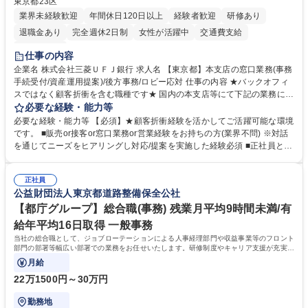
東京都23区
業界未経験歓迎
年間休日120日以上
経験者歓迎
研修あり
退職金あり
完全週休2日制
女性が活躍中
交通費支給
土日祝休み
仕事の内容
企業名 株式会社三菱ＵＦＪ銀行 求人名 【東京都】本支店の窓口業務(事務
手続受付/資産運用提案)/後方事務/ロビー応対 仕事の内容 ★バックオフィ
スではなく顧客折衝を含む職種です★ 国内の本支店等にて下記の業務に従
事していただきます。 ■窓口/後方/ロビーにて事務手続等の受付・オペレ
必要な経験・能力等
ーション、お客様対応 ■窓口にて、ご来店された個人のお客様に対して金
必要な経験・能力等 【必須】★顧客折衝経験を活かしてご活躍可能な環境
融商品のご提案 ■効率的な事務運用の検討・構築等 ≪業務紹介：ご応募前
です。 ■販売or接客or窓口業務or営業経験をお持ちの方(業界不問) ※対話
に必ずご覧ください≫ ※記事 https://www.mysite.bk.mufg.jp/career/circle/
を通じてニーズをヒアリングし対応/提案を実施した経験必須 ■正社員とし
article17/ ※動画 https://youtu.be/H-S7HaJqqbg 募集職種 【東京都】本支
ての就業経験1年以上 【歓迎】■金融業界での就業経験■銀行での預金為替
店の窓口業務(事務手続受付/資産運用提案)/後方事務/ロビー応対
事務経験 ■金融商品の提案・販売経験 ≪魅力≫研修やOJT環境が整ってい
正社員
るので安心して入行いただけます。 幅広いキャリアの選択肢があり、公募
公益財団法人東京都道路整備保全公社
や社内副業等を活用し、 一人ひとりが挑戦できるカルチャーが浸透してい
ます。 学歴・資格 学歴：大学院 大学 高専 短大 専修学校 高校 語学力：
【都庁グループ】総合職(事務) 残業月平均9時間未満/有
資格：
給年平均16日取得 一般事務
当社の総合職として、ジョブローテーションによる人事経理部門や収益事業等のフロント
部門の部署等幅広い部署での業務をお任せいたします。研修制度やキャリア支援が充実し
ております！ ※下記業務詳細
月給
22万1500円～30万円
勤務地