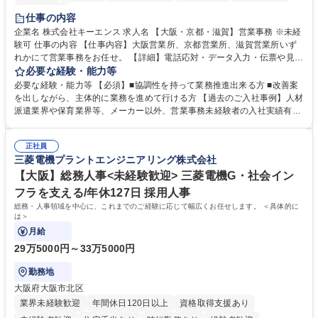
土日祝休み
仕事の内容
企業名 株式会社キーエンス 求人名 【大阪・京都・滋賀】営業事務 ※未経
験可 仕事の内容 【仕事内容】大阪営業所、京都営業所、滋賀営業所いず
れかにて営業事務をお任せ。 【詳細】電話応対・データ入力・伝票や見積
の作成・カタログ送付・来客対応・営業所内で発生する事務業務や業務改
必要な経験・能力等
善をお任せ。 【教育制度】ご入社後、育成担当とペアになりながらOJTに
必要な経験・能力等 【必須】■協調性を持って業務推進出来る方 ■改善案
て業務を覚えていただくことが可能です。業務システムがきちんと構築さ
を出しながら、主体的に業務を進めて行ける方 【過去のご入社事例】人材
れているため、スムーズに仕事に慣れることができる環境です。また、
派遣業界や保育業界等、メーカー以外、営業事務未経験者の入社実績有
「チームで成果を出す文化」があり、良いやり方を積極的に共有しながら
【当社の事務職について】単なる事務ではなく主体性を発揮したサポート
常に改善を目指す風土のため、安心して業務に取り組んでいただけます。
により、キーエンスの付加価値向上に貢献します。ベースの定型業務に加
募集職種 【大阪・京都・滋賀】営業事務 ※未経験可
正社員
えて、お客様や社員の状況に合わせ、能動的なサポート、改善の動きも期
三菱電機プラントエンジニアリング株式会社
待され。組織を支えるスペシャリストとして、チームに貢献し、結果的に
社員から頼られる存在になることができます。平均19:30の退勤以降の業
【大阪】総務人事<未経験歓迎> 三菱電機G・社会イン
務の持ち帰りも禁止されており、メリハリのある働き方となります。 学
フラを支える/年休127日 採用人事
歴・資格 学歴：大学院 大学 高専 短大 語学力： 資格：
総務・人事領域を中心に、これまでのご経験に応じて幅広くお任せします。 ＜具体的に
は＞
月給
29万5000円～33万5000円
勤務地
大阪府大阪市北区
業界未経験歓迎
年間休日120日以上
資格取得支援あり