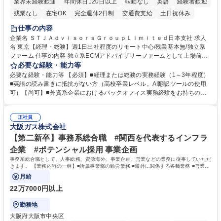
業界未経験歓迎
年間休日120日以上
転勤なし
英語
経験者歓迎
残業なし
在宅OK
完全週休2日制
交通費支給
土日祝休み
仕事の内容
企業名 ＳＴＪＡｄｖｉｓｏｒｓＧｒｏｕｐＬｉｍｉｔｅｄ日本支社 求人
名 東京【経理・総務】週1日出社程度のリモート中心/残業基本無/独立系
ファーム 仕事の内容 独立系ECMアドバイザリーファームとして上場前後
の資本市場戦略を設計する当社にて経理・総務をお任せします。基礎的な
必要な経験・能力等
バックオフィス業務からスタートし組織を支える専任担当として広く活躍
必要な経験・能力等 【必須】■経理または総務の実務経験（1～3年程度）
できる環境です。 ■日常経理、月次および年次決算サポート業務 ■本国
■英語の読み書きに抵抗がない方（高校卒業レベル。AI翻訳ツールの使用
（グローバル）との英文メール対応（AI翻訳ツール等を使用しての対応で
可）【尚可】■外資系企業におけるバックオフィス実務経験をお持ちの方
問題ございません） ■オフィス環境整備、郵便物の発送・受取等の総務業
【必須・尚可要件】簿記などの特別な資格や、TOEIC等のスコアは求めて
務全般 ■その他バックオフィス関連サポート ※ご経験に合わせて無理なく
おりません。日々の事務処理を丁寧かつ正確に行える方を歓迎します。
業務をお任せします。残業も基本的には発生せず、ご自身のペースで業務
正社員
【働き方について】現在は週4日程度の在宅勤務を実施しており、ワーク
大阪ガス株式会社
を進めやすく定着率の高い環境です。 募集職種 東京【経理・総務】週1日
ライフバランスを重視する方に最適な環境です（フルリモートも面接で相
出社程度のリモート中心/残業基本無/独立系ファーム
談可）。【求める人物像】幅広いバックオフィス業務に柔軟に対応でき、
【第二新卒】事務系総合職 #関西を代表するインフラ
社内外と円滑にコミュニケーションを取りながら業務を推進できる方 学
企業 #ポテンシャル採用 事業企画
歴・資格 学歴：大学院 大学 高専 短大 専修学校 高校 語学力： 資格：
事務系総合職として、人事総務、資源海外、事業企画、営業などの業務に従事していただ
きます。 【業務内容の一例】■所属事業部の勤労業務 ■海外に関係する各種業務 ■営業部
門の企画スタッフ、ルート営業
月給
22万7000円以上
勤務地
大阪府大阪市中央区