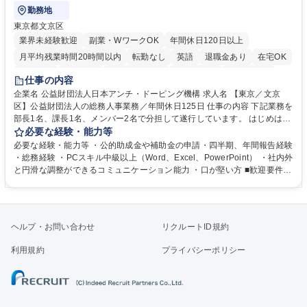
勤務地
東京都文京区
業界未経験歓迎
副業・WワークOK
年間休日120日以上
月平均残業時間20時間以内
転勤なし
英語
退職金あり
在宅OK
賞与あり
育休あり
完全週休2日制
交通費支給
土日祝休み
仕事の内容
食事補助あり
企業名 公益財団法人日本アンチ・ドーピング機構 求人名 【東京／文京
区】公益財団法人の総務人事業務／年間休日125日 仕事の内容 下記業務を
部長1名、課長1名、メンバー2名で分担して遂行しています。 はじめは担
当者として業務を覚えていただき、ゆくゆくはリーダーやマネージャーポ
必要な経験・能力等
ジションとして活躍いただくことを期待しています。 【総務・人事グルー
必要な経験・能力等 ・公的助成金や補助金の申請・四半期、年間報告経験
プの業務内容】 ・人事制度関連 ・採用活動 ・教育研修の企画、実行 ・勤
・総務経験 ・PCスキル中級以上（Word、Excel、PowerPoint） ・社内外
怠管理 ・官公庁への各種提出 ・法定の会議運営（評議員会、理事会） ・
と円滑な調整ができるコミュニケーション能力 ・口が堅い方 ■歓迎要件
コンプライアンス ・内部規程やルールの管理、整備、文書管理 ・契約関
・採用業務経験 ・英語に抵抗がない方 ・営業経験 学歴・資格 学歴：大学
連 ・衛生管理 ・防災関連・公的助成金の管理・オフィス、ファシリティ
院 大学 高専 短大 専修学校 高校 語学力： 資格：
管理 ・福利厚生関連 ・職員からの問合せ、相談対応 ・その他日常の総務
業務全般 募集職種 【東京／文京区】公益財団法人の総務人事業務／年間
ヘルプ・お問い合わせ
リクルートID規約
休日125日
利用規約
プライバシーポリシー