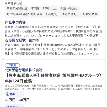
東京都新宿区
業界未経験歓迎
年間休日120日以上
介護休暇あり
月平均残業時間20時間以内
転勤なし
住宅手当あり
経験者歓迎
研修あり
退職金あり
賞与あり
完全週休2日制
交通費支給
仕事の内容
駅近5分以内
資格取得手当あり
食事補助あり
企業名 公益財団法人東京都道路整備保全公社 求人名 【都庁グループ】総
合職（事務）◇残業月平均9時間未満／有給年平均16日取得 仕事の内容 当
社の総合職として、ジョブローテーションによる人事経理部門や収益事業
等のフロント部門の部署等幅広い部署での業務をお任せいたします。研修
必要な経験・能力等
制度やキャリア支援が充実しております！ ※下記業務詳細 【業務詳細】■
必要な経験・能力等 【歓迎】営業経験or総務/人事/経理経験or官公庁職員
管理部門：広報、人事、経理など当公社の運営に係る管理業務 ■収益部
経験者で、道路事業のゼネラリストとしてのキャリアを積みたい方【社
門：駐車場の新規開拓、管理運営、新宿駅西口広場の「イベントコーナ
風】社内関係部署や東京都と連携が必要なため綿密にコミュニケーション
ー」などの管理運営 ■道路部門：整備の急がれる骨格幹線道路や木造住宅
を図っています。 【業務の魅力】■幅広く携われる：総合職（事務）で
密集地域の特定整備路線の用地取得、道路に関する普及啓発事業、都内の
は、駐車場の管理運営や道路用地の取得、公益財団法人の中枢を担う管理
道路施設や道路工事現場の見学ツアー事業 ※入社後は上記いずれかの部門
正社員
部門など多岐に渡る業務を経験できます。 ■様々なプロジェクト：駐車場
北大阪急行電鉄株式会社
へ配属。※業務内容変更の範囲：会社の定める業務 募集職種 【都庁グル
事業の他、新宿駅西口広場内に設置された照明を兼ねた広告「ブライトサ
ープ】総合職（事務）◇残業月平均9時間未満／有給年平均16日取得
イン」の管理運営を行うなど、事業収益を生み出す活動を積極的に行って
【豊中市/総務人事】経験者歓迎!/阪急阪神HDグループ/
います。 学歴・資格 学歴：大学院 大学 高専 短大 専修学校 高校 語学力：
年休124日 総務
資格：
当社にて採用関係業務、人材育成業務を中心に、中期経営計画・予算等の管理、設備投資
計画等の策定、さらに社内の重要会議の運営等、経営の根幹となる幅広い総務人事業務全
般を担当していただきます。
月給
30万円～38万円