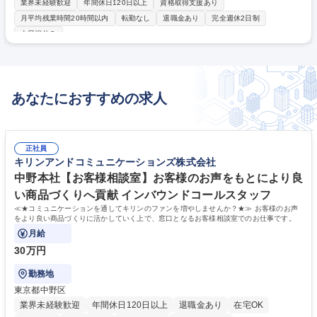
社が受注する用地測量業務の主任(管理)技術者となり、業務全体を統括
業界未経験歓迎
年間休日120日以上
資格取得支援あり
し、発注者との打合せ、関係者との連絡調整・担当技術者へ指示及び工程
月平均残業時間20時間以内
転勤なし
退職金あり
完全週休2日制
管理・品質管理を行っていただきます。 募集職種 【滋賀】補償業務管理
土日祝休み
士(土地調査部門)/総合建設コンサルタント◇年間休124日◎
あなたにおすすめの求人
正社員
キリンアンドコミュニケーションズ株式会社
中野本社【お客様相談室】お客様のお声をもとにより良
い商品づくりへ貢献 インバウンドコールスタッフ
≪★コミュニケーションを通してキリンのファンを増やしませんか？★≫ お客様のお声
をより良い商品づくりに活かしていく上で、窓口となるお客様相談室でのお仕事です。
月給
30万円
勤務地
東京都中野区
業界未経験歓迎
年間休日120日以上
退職金あり
在宅OK