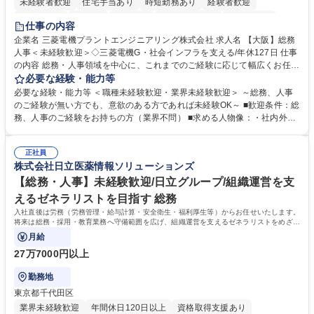
未経験者歓迎
住宅手当あり
時短勤務あり
経験者歓迎
退職金あり
在宅OK
賞与あり
完全週休2日制
交通費支給
仕事の内容
駅近5分以内
土日祝休み
服装自由
寮・社宅あり
食事補助あり
企業名 三菱電機プラントエンジニアリング株式会社 求人名 【大阪】総務
人事＜未経験歓迎＞◇三菱電機G・社会インフラを支える/年休127日 仕事
の内容 総務・人事領域を中心に、これまでのご経験に応じて幅広くお任せ
します。 ＜具体的には＞ ・総務/人事労務（給与・社保・勤怠管理など）
必要な経験・能力等
・採用・教育研修 ・福利厚生運用 など ※基本的には事務所勤務ですが、
必要な経験・能力等 ＜職種未経験歓迎・業界未経験歓迎＞ ～総務、人事
採用や教育等の業務内容により、関西圏以外への日帰り・宿泊を伴う国内
のご経験が無い方でも、意欲のある方であれば未経験OK～ ■歓迎条件：総
出張もございます。 ※担当業務を持ちつつ、お互いに助け合いながら、総
務、人事のご経験をお持ちの方（業界不問） ■求める人物像：・社内外の
務部という組織として協力しながら進める体制です。 募集職種 【大阪】
関係各部門との調整を率先して行い、業務を円滑に遂行できる協調性やコ
総務人事＜未経験歓迎＞◇三菱電機G・社会インフラを支える/年休127日
ミュニケーション能力を持っている方 ・人事総務領域に興味がありゼネラ
正社員
リスト志向をお持ちの方 学歴・資格 学歴：大学院 大学 語学力： 資格：
株式会社日立医薬情報ソリューションズ
【総務・人事】未経験歓迎/日立グループ/組織運営を支
えるゼネラリストを目指す 総務
入社直後は労務（労務管理・給与計算・安全衛生・福利厚生等）からお任せいたします。
将来は総務・採用・教育業務へ守備範囲を広げ、組織運営を支えるゼネラリストをめざせ
ます。
月給
27万7000円以上
勤務地
東京都千代田区
業界未経験歓迎
年間休日120日以上
資格取得支援あり