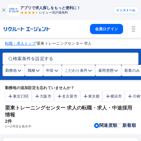
アプリで求人探しをもっと便利に！
インストール
レビュー高評価
無料
会員ログイン
/
転職・求人トップ
栗東トレーニングセンター 求人
検索条件を設定する
勤務地
職種
年収
こだわり条件
雇用形態
新着のみ
勤務地の追加設定を忘れていませんか？
東京23区
大阪市
名古屋市
東京都
横浜市
川崎
栗東トレーニングセンター 求人の転職・求人・中途採用
情報
2
件
関連度順
新着順
1
〜
2
件目を表示中