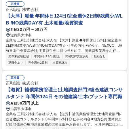
正社員
正和設計株式会社
【大津】測量 年間休日124日/完全週休2日制/残業少/WL
B /NO残業DAY有 土木測量/地質調査
22万円～50万円
月給
滋賀県大津市
企業名 正和設計株式会社 求人名 【大津】測量◆年間休日124日/完全週休
2日制/残業少/WLB◎/NO残業DAY有☆ 仕事の内容 ■官公庁、NEXCO、JR
A(日本中央競馬会)を主要取引先に持つ当社にて、測量調査業務をお任せ
します。基本的な測量をベースに、3次元測量等もお任せします。詳細は
業界未経験歓迎
年間休日120日以上
資格取得支援あり
転勤なし
下記をご参照ください。 ≪具体的には≫ ◆基準点・地形・路線・用地測
退職金あり
完全週休2日制
土日祝休み
量 ◆地上レーザスキャナを用いた3次元測量・計測 ◆UAV(Unmanned ae
rial vehicle : 無人航空機)による空中写真撮影・3次元測量 等 上記業務をお
任せします。 募集職種 【大津】測量◆年間休日124日/完全週休2日制/残
正社員
業少/WLB◎/NO残業DAY有☆
正和設計株式会社
【滋賀】補償業務管理士(土地調査部門)/総合建設コンサ
ルタント 年間休124日 その他建築/土木/プラント専門職
30万円以上
月給
滋賀県大津市
企業名 正和設計株式会社 求人名 【滋賀】補償業務管理士(土地調査部門)/
総合建設コンサルタント◇年間休124日◎ 仕事の内容 ■地方公共団体およ
び民間発注の用地測量業務の実務全般をお任せします。 ≪具体的には≫弊