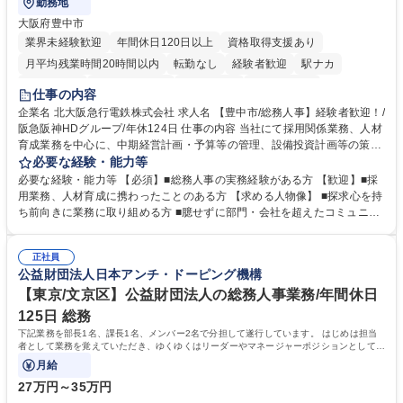
勤務地
大阪府豊中市
業界未経験歓迎
年間休日120日以上
資格取得支援あり
月平均残業時間20時間以内
転勤なし
経験者歓迎
駅ナカ
退職金あり
完全週休2日制
交通費支給
駅近5分以内
仕事の内容
土日祝休み
服装自由
昼食補助あり
食事補助あり
企業名 北大阪急行電鉄株式会社 求人名 【豊中市/総務人事】経験者歓迎！/
阪急阪神HDグループ/年休124日 仕事の内容 当社にて採用関係業務、人材
育成業務を中心に、中期経営計画・予算等の管理、設備投資計画等の策
定、さらに社内の重要会議の運営等、経営の根幹となる幅広い総務人事業
必要な経験・能力等
務全般を担当していただきます。 【主な業務内容】 ■採用関係業務および
必要な経験・能力等 【必須】■総務人事の実務経験がある方 【歓迎】■採
人材育成(社員研修)業務の推進 ■中期経営計画および予算等の管理 ■設備
用業務、人材育成に携わったことのある方 【求める人物像】 ■探求心を持
投資計画等の策定 ■社内の重要会議の運営 ■その他総務人事業務全般 【入
ち前向きに業務に取り組める方 ■臆せずに部門・会社を超えたコミュニケ
社後】入社後は採用や育成をメインに担当し将来的には経営根幹に関わる
ーションの取れる方 ■自分で考えて行動のできる方 ■第二の創業期を迎え
総務人事業務全般へ幅広く従事していただきます。 募集職種 【豊中市/総
る当社で組織の次代を担うネクスト人材として長期的に成長したい方 ■周
務人事】経験者歓迎！/阪急阪神HDグループ/年休124日
正社員
囲のメンバーと協調しつつ主体性を持って能動的に業務を推進できる方 学
公益財団法人日本アンチ・ドーピング機構
歴・資格 学歴：大学院 大学 高専 短大 専修学校 高校 語学力： 資格：
【東京/文京区】公益財団法人の総務人事業務/年間休日
125日 総務
下記業務を部長1名、課長1名、メンバー2名で分担して遂行しています。 はじめは担当
者として業務を覚えていただき、ゆくゆくはリーダーやマネージャーポジションとして活
躍いただくことを期待しています。
月給
27万円～35万円