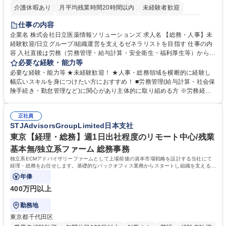
介護休暇あり
月平均残業時間20時間以内
未経験者歓迎
住宅手当あり
時短勤務あり
退職金あり
在宅OK
賞与あり
仕事の内容
育休あり
完全週休2日制
交通費支給
土日祝休み
寮・社宅あり
企業名 株式会社日立医薬情報ソリューションズ 求人名 【総務・人事】未
経験歓迎/日立グループ/組織運営を支えるゼネラリストを目指す 仕事の内
容 入社直後は労務（労務管理・給与計算・安全衛生・福利厚生等）からお
任せいたします。将来は総務・採用・教育業務へ守備範囲を広げ、組織運
必要な経験・能力等
営を支えるゼネラリストをめざせます。 ・初期業務：労働時間管理、給与
必要な経験・能力等 ★未経験歓迎！ ★人事・総務領域を横断的に経験し
計算、社会保険対応、福利厚生管理、安全衛生、健康経営推進等をお任せ
幅広いスキルを身につけたい方におすすめ！ ■労務管理(給与計算・社会保
します。ご経験に応じて、休職者管理など、幅広く経験を積んでいただき
険手続き・勤怠管理など)に関心があり主体的に取り組める方 ※労務経験
ます。 ・将来的な広がり：総務・採用・教育・税務対応・経営企画等。
者は早期にご活躍いただけます。 ■チームで仕事を推進できる方■将来は
★メンバーがマンツーマンで丁寧に教えるため、ご経験が浅くても安心！
マネジメント職として活躍したい 【尚可】■人事、労務、採用、教育業務
幅広く経験を積みたい意欲がある方に最適な環境です。 募集職種 【総
正社員
のご経験 ■労務管理（給与計算・社会保険手続き・勤怠管理など）の経験
STJAdvisorsGroupLimited日本支社
務・人事】未経験歓迎/日立グループ/組織運営を支えるゼネラリストを目
■衛生管理者の資格をお持ちの方 学歴・資格 学歴：大学院 大学 高専 短大
指す
専修学校 高校 語学力： 資格：
東京【経理・総務】週1日出社程度のリモート中心/残業
基本無/独立系ファーム 総務事務
独立系ECMアドバイザリーファームとして上場前後の資本市場戦略を設計する当社にて
経理・総務をお任せします。基礎的なバックオフィス業務からスタートし組織を支える専
任担当として広く活躍できる環境です。
年俸
400万円以上
勤務地
東京都千代田区