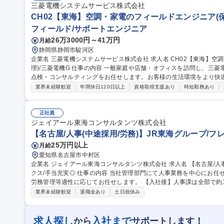
三菱電機システムサービス株式会社
CH02【東海】空調・家電のフィールドエンジニア(保
フィールド/サポートエンジニア
26万3000円～41万円
月給
静岡県静岡市駿河区
企業名 三菱電機システムサービス株式会社 求人名 CH02【東海】空調・家電のフィールドエンジニア(保守・修
理)/三菱電機G 仕事の内容 一般家庭や店舗・オフィスを訪問し、三菱電機製の業務用空調や家電製品の修理・保守
点検・コンサルティングをお任せします。お客様の生活環境をより快
う重要な役割です。 【詳細】現場での修理(機器内に限定し建屋側の工事は含まず)、フロン等の法定点検、クリー
業界未経験歓迎
年間休日120日以上
資格取得支援あり
時短勤務あり
ニング等。現場の品質情報を開発部門へフィードバックし製品開発にも
件、片道1～1.5時間圏内。現場では社用タブレットで技術情報を確
です。独り立ちまで先輩がOJTで伴走します。 募集職種 CH02【東海】空調・家電のフィールドエンジニア(保
正社員
守・修理)/三菱電機G
ジェイアール東海コンサルタンツ株式会社
【名古屋/人事(中途採用/労務)】JR東海グループ/フ
25万円以上
月給
愛知県名古屋市中村区
企業名 ジェイアール東海コンサルタンツ株式会社 求人名 【名古屋/人事(中途採用/労務)】JR東海グループ/フレッ
クス/手当充実◎ 仕事の内容 当社管理部門にて人事業務を中心にお任せします。各種人事制度の運用、中途採用・
労務管理等適性に応じてお任せします。 【入社後】人事課は全部で約10名。経験豊富な先輩社員がフォローしま
すので、人事業務微経験の方でも安心ください。 【ポジションの魅
業界未経験歓迎
退職金あり
土日祝休み
ュニケーションを通じて様々な人と関わりながら幅広くスキルアップ
手当）がございます。 募集職種 【名古屋/人事(中途採用/労務
求人探し
入社まで
から
サポートします！