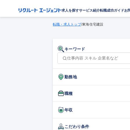
求人を探す
サービス紹介
転職成功ガイド
お
転職・求人トップ
/
東海住宅建設
キーワード
勤務地
職種
年収
こだわり条件