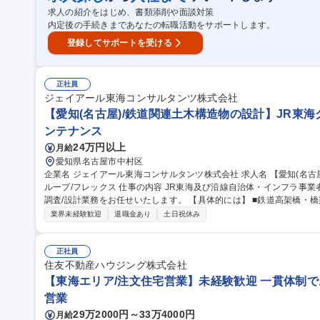
求人の紹介をはじめ、書類添削や面談対策
内定後の手続きまであなたの転職活動をサポートします。
登録してサポートを受ける
正社員
ジェイアール東海コンサルタンツ株式会社
【愛知(名古屋)/鉄道関連土木構造物の設計】JR東海
ンテナンス
24万円以上
月給
愛知県名古屋市中村区
企業名 ジェイアール東海コンサルタンツ株式会社 求人名 【愛知(名古屋)/鉄道関連土木構造物の設計】JR東海グ
ループ/フレックス 仕事の内容 JR東海及び沿線自治体・インフラ事業者等が発注する鉄道関連土木構造物の計画/
調査/設計業務をお任せいたします。 【具体的には】 ■鉄道高架橋・橋梁・駅設備改良・配線計画、道路や河川等
の鉄道横断構造物の計画・設計業務 ■構造物の概略・詳細設計、解析（耐
業界未経験歓迎
退職金あり
土日祝休み
デル作成業務 ■測量・地質調査等の調査計画および成果整理、既設構
海道新幹線・在来線や沿線自治体のインフラ整備事業に携わり、新設
積めます。 募集職種 【愛知(名古屋)/鉄道関連土木構造物の設計】
正社員
住友不動産ハウジング株式会社
【東海エリア/注文住宅営業】未経験歓迎 一貫体制で
営業
29万2000円～33万4000円
月給