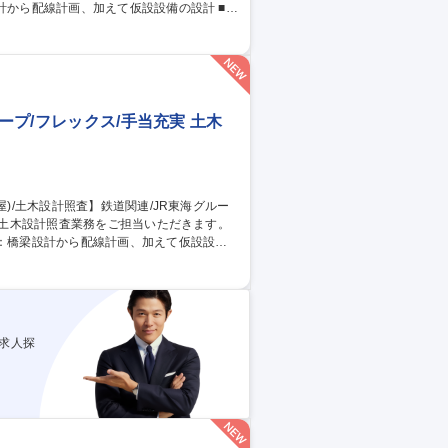
）：鉄道運行に影響のない工法を計画し、本
職種 【東京/土木設計
ープ/フレックス/手当充実 土木
（線路下横断）：鉄道運行に影響のない工法を
道路橋の架設計画 募集職種 【愛
充実◎
求人探