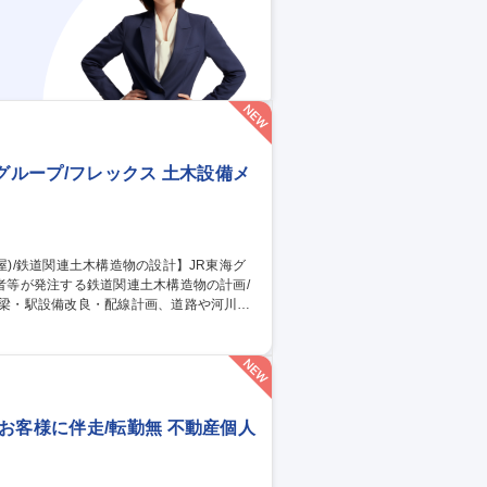
グループ/フレックス 土木設備メ
震・地盤）、施工計画検討、BIM/CIMモ
造物の改良・耐震補強・補修設計業務 ★東
から耐震補強・補修設計まで幅広い経験を
JR東海グループ/フレックス
お客様に伴走/転勤無 不動産個人