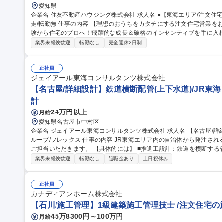
愛知県
企業名 住友不動産ハウジング株式会社 求人名 ●【東海エリア/注文住宅営業】未経験歓迎★一貫体制でお客様に伴
走/転勤無 仕事の内容 【理想のおうちをカタチにする注文住宅営業をお任せ】圧倒的な商品力×手厚い体制で未経
験から住宅のプロへ！飛躍的な成長＆破格のインセンティブを手に入
備考参照 【具体的には】HP/広告/見学会/相談会にて集客したお客様へアプローチ・ヒアリング→注文住宅プラン
業界未経験歓迎
転勤なし
完全週休2日制
提案＆ご契約→インテリア等の詳細打ち合わせ→着工・お引き渡しの流
の理想の住まいの実現をサポートいただきます！ ★飲食店、アパレ
トが8割以上活躍中★腰を据えて、あなたにしかできない営業へ挑戦しませんか？ 募集職種 ●【東
正社員
宅営業】未経験歓迎★一貫体制でお客様に伴走/転勤無
ジェイアール東海コンサルタンツ株式会社
【名古屋/詳細設計】鉄道横断配管(上下水道)/JR東
計
24万円以上
月給
愛知県名古屋市中村区
企業名 ジェイアール東海コンサルタンツ株式会社 求人名 【名古屋/詳細設計】鉄道横断配管(上下水道)/JR東海グ
ループ/フレックス 仕事の内容 JR東海エリア内の自治体から発注される水道管や下水道管の管路詳細設計業務を
ご担当いただきます。 【具体的には】 ■推進工設計：鉄道を横断する管路の基礎調査（測量、地質調査）、基本
設計、詳細設計、発注者との打合せ、関係機関との協議 ■影響検討：
業界未経験歓迎
転勤なし
退職金あり
土日祝休み
係機関との協議 ★鉄道に関連した設計業務に特化しているため、比較的安定した受
屋/詳細設計】鉄道横断配管(上下水道)/JR東海グループ/フレックス
正社員
カナディアンホーム株式会社
【石川/施工管理】1級建築施工管理技士 /注文住宅
45万8300円～100万円
月給