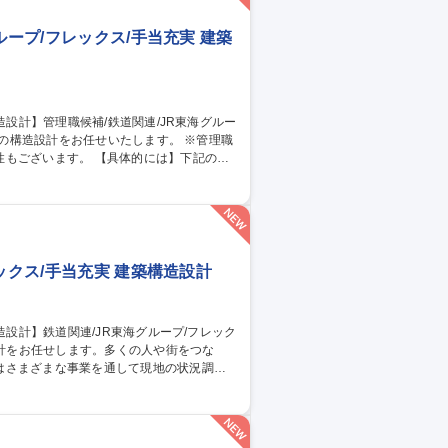
ループ/フレックス/手当充実 建築
【具体的には】下記の構
所等） ・Cプロ建築（相模川・中部車両基
） また、役割に応じてメンバーマネジメント
ックス/手当充実 建築構造設計
はさまざまな事業を通して現地の状況調査
自由通路、変電所等） ・Cプロ建築（相模
職種 【名古屋/構造設