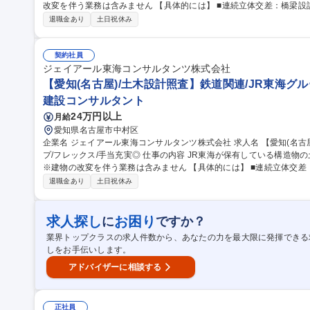
改変を伴う業務は含みません 【具体的には】 ■連続立体交差：橋梁設計から配線計画、加えて仮設設備の設計 ■河
川改修：河川改修に伴う橋梁の新設設計 ■単独立体交差（線路下横断
退職金あり
土日祝休み
体・仮設設備の設計 ■単独立体交差（線路上空横断）：鉄道をまたぐ道路橋の架設計画 募集
照査】鉄道関連/JR東海グループ/フレックス/手当充実◎
契約社員
ジェイアール東海コンサルタンツ株式会社
【愛知(名古屋)/土木設計照査】鉄道関連/JR東海グル
建設コンサルタント
24万円以上
月給
愛知県名古屋市中村区
企業名 ジェイアール東海コンサルタンツ株式会社 求人名 【愛知(名古屋)/土木設計照査】鉄道関連/JR東海グルー
プ/フレックス/手当充実◎ 仕事の内容 JR東海が保有している構造物の土木設計照査業務をご担当いただきます。
※建物の改変を伴う業務は含みません 【具体的には】 ■連続立体交差：橋梁設計から配線計画、加えて仮設設備
の設計 ■河川改修：河川改修に伴う橋梁の新設設計 ■単独立体交差
退職金あり
土日祝休み
計画し、本体・仮設設備の設計 ■単独立体交差（線路上空横断）：鉄道をまたぐ
知(名古屋)/土木設計照査】鉄道関連/JR東海グループ/フレックス/手当
求人探し
お困り
に
ですか？
業界トップクラスの求人件数から、あなたの力を最大限に発揮できる
しをお手伝いします。
アドバイザーに相談する
正社員