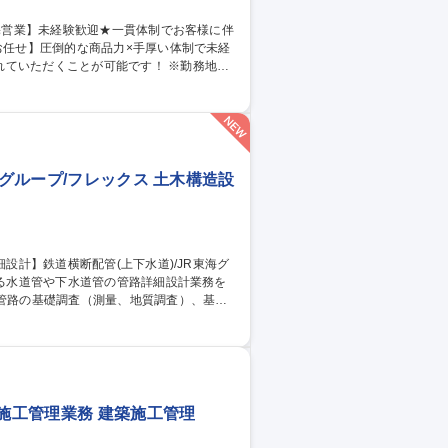
れていただくことが可能です！ ※勤務地は
れとなります。約9～11ヶ月に渡りお客様
ル、ブライダルなど元異職種の未経験スター
海エリア/注文住
海グループ/フレックス 土木構造設
鉄道近接工事の影響検討（FEM解析等）、関
注環境です。 募集職種 【名古
の施工管理業務 建築施工管理