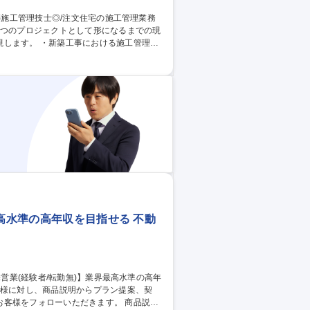
一つのプロジェクトとして形になるまでの現
おける施工管理
料や仕様の調整・提案 ・見積書や報告書の作
最高水準の高年収を目指せる 不動
をフォローいただきます。 商品説