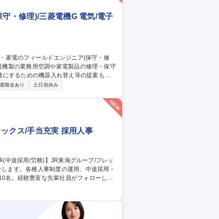
守・修理)/三菱電機G 電気/電子
適にするための機器入れ替え等の提案も行
退職金あり
土日祝休み
貢献します。 【働き方】担当は1日5～6
認でき、技術支援部署のサポート体制も万全
レックス/手当充実 採用人事
力】社内外問わず協働が発生するため、コミ
が可能です。労務・人事関係の資格（各種
)】JR東海グループ/フレックス/手当充実◎