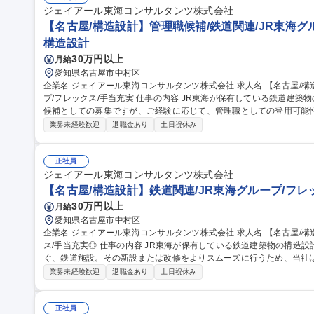
ジェイアール東海コンサルタンツ株式会社
【名古屋/構造設計】管理職候補/鉄道関連/JR東海グ
構造設計
30万円以上
月給
愛知県名古屋市中村区
企業名 ジェイアール東海コンサルタンツ株式会社 求人名 【名古屋/構造設計】管理職候補/鉄道関連/JR東海グルー
プ/フレックス/手当充実 仕事の内容 JR東海が保有している鉄道建築物の構造設計をお任せいたします。 ※管理職
候補としての募集ですが、ご経験に応じて、管理職としての登用可能性もございます。 
造設計をご担当いただきます。 ・鉄道建築（橋上駅、自由通路、変電
業界未経験歓迎
退職金あり
土日祝休み
地等変電所、A駅、B駅改修） ・耐震補強設計（名古屋工場、上家等
等もお任せいたします。 募集職種 【名古屋/構造設計】管理職候補/鉄道関連/JR東海グループ/フレックス/手当充
実
正社員
ジェイアール東海コンサルタンツ株式会社
【名古屋/構造設計】鉄道関連/JR東海グループ/フレ
30万円以上
月給
愛知県名古屋市中村区
企業名 ジェイアール東海コンサルタンツ株式会社 求人名 【名古屋/構造設計】鉄道関連/JR東海グループ/フレック
ス/手当充実◎ 仕事の内容 JR東海が保有している鉄道建築物の構造設計をお任せします。多くの人や街をつな
ぐ、鉄道施設。その新設または改修をよりスムーズに行うため、当社
や建築物の計画、工事、 そして維持管理などを一貫してコンサルティングできる体制が整っています。 【具体的
業界未経験歓迎
退職金あり
土日祝休み
には】下記の構造設計をご担当いただきます。 ・鉄道建築（橋上駅、
川・中部車両基地等変電所、A駅、B駅改修） ・耐震補強設計（名古屋工場、上家等） 募集
計】鉄道関連/JR東海グループ/フレックス/手当充実◎
正社員