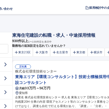
採用検討中の
問い合わせ
東海住宅建設の転職・求人・中途採用情報
930
件以上
1
〜
100
件目を表示中
勤務地の追加設定を忘れていませんか？
東京23区
大阪市
名古屋市
東京都
横浜市
正社員
株式会社環境技術センター
東海エリア【環境コンサルタント】技術士積極採用中/
設コンサルタント
33万円～56万円
月給
愛知県
企業名 株式会社環境技術センター 求人名 東海エリア【環境コンサルタント】技術士積極採用中/フルリモート/平
均残業20H 仕事の内容 環境アセスメント等のコンサルタント業務をご担当いただきます。コンサルタント業務だ
けではなく、調査も自社で行える環境があり、「調査」・「分析」・