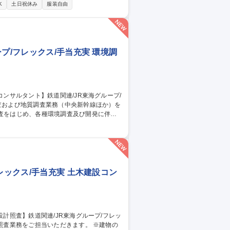
K
土日祝休み
服装自由
出張の可能性あり コンサル案件の9割以上は
エリア【環境コン
プ/フレックス/手当充実 環境調
■地質調査：各種開発工事による土壌や水循
】鉄
レックス/手当充実 土木建設コン