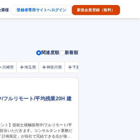
企業様
登録者専用サイトへログイン
新規会員登録（無料）
関連度順
新着順
川崎市
埼玉県
神奈川県
千葉市
大阪府
千葉県
フルリモート/平均残業20H 建
「計画策定」が自社で完結できる点が強み