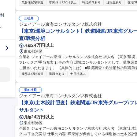
です。 【具体的には】 ■環境アセスメント業務■廃棄物処理関連の各種計画書策定業務 ■ごみ処理施設等の解体設
業界未経験歓迎
年間休日120日以上
時短勤務あり
退職金あり
在宅O
計/跡地利用計画策定■検査報告書作成 ■行政機関との連携ほか■県外
官庁関係になります。 環境に携わることができる、社会貢献度の高い業務です。 募集職種 東海
日制
サルタント】技術士積極採用中/フルリモート/平均残業20H
正社員
ジェイアール東海コンサルタンツ株式会社
し
【東京/環境コンサルタント】鉄道関連/JR東海グルー
査/環境分析
24万円以上
月給
東京都港区
企業名 ジェイアール東海コンサルタンツ株式会社 求人名 【東京/環境コンサルタント】鉄道関連/JR東海グループ/
フレックス/手当充実 仕事の内容 環境コンサルタントとして、環境調査および地質調査業務（中央新幹線ほか）を
ご担当いただきます。 【具体的には】 ■環境調査：鉄道沿線の環境調査をはじめ、各種環境調査及び開発に伴う
環境影響評価（環境アセスメント）から廃棄物対策などを行います。 
業界未経験歓迎
退職金あり
土日祝休み
環系に与える影響を継続的に調査し、周辺地域への影響を把握します。 募集職種 【東京/環境コンサルタント
道関連/JR東海グループ/フレックス/手当充実
契約社員
ジェイアール東海コンサルタンツ株式会社
【東京/土木設計照査】鉄道関連/JR東海グループ/フ
サルタント
24万円以上
月給
東京都港区
企業名 ジェイアール東海コンサルタンツ株式会社 求人名 【東京/土木設計照査】鉄道関連/JR東海グループ/フレッ
クス/手当充実◎ 仕事の内容 JR東海が保有している構造物の土木設計照査業務をご担当いただきます。 ※建物の