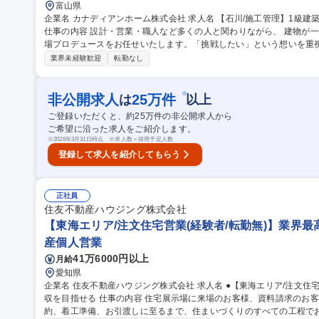
富山県
企業名 カナディアンホーム株式会社 求人名 【石川/施工管理】1級建築施工管理技士◎/注文住宅の施工管理業務
仕事の内容 設計・営業・職人など多くの人と関わりながら、 建物が
場プロデュースをお任せいたします。「挑戦したい」という想いを重視します。 ・新築工事に
（工程・安全・品質・予算） ・現場の進捗・スケジュール管理 ・材
業界未経験歓迎
転勤なし
成 ・職人・協力会社との打ち合わせ、現場運営 募集職種 【石川/施工管理】1級建築施工管理技士◎/注文住宅の施
工管理業務
※
非公開求人
25
万件
は
以上
ご登録いただくと、約
25
万件の非公開求人から
ご希望に沿った求人をご紹介します。
※
2026年3月31日時点 ※求人数＝採用予定人数
登録して求人を紹介してもらう
正社員
住友不動産ハウジング株式会社
【東海エリア/注文住宅営業(経験者/転勤無)】業界
産個人営業
41万6000円以上
月給
愛知県
企業名 住友不動産ハウジング株式会社 求人名 ●【東海エリア/注文住宅営業(経験者/転勤無)】業界最高水準の高年
収を目指せる 仕事の内容 住宅展示場に来場のお客様、資料請求のお客様に対し、商品説明からプラン提案、契
約、着工準備、お引渡しに至るまで、住まいづくりのすべての工程でお客様