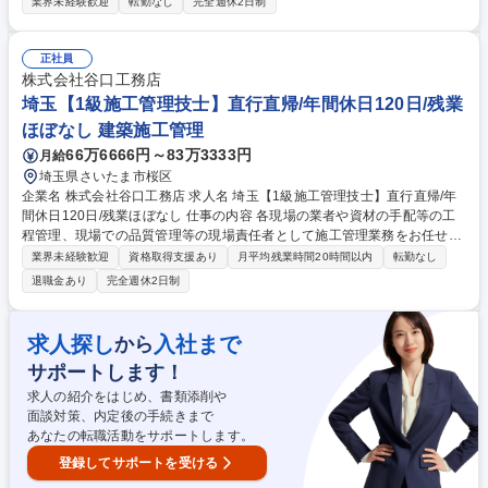
客・販売業務をお任せします。お客様の色や柄の好み、どのような形のも
業界未経験歓迎
転勤なし
完全週休2日制
のが好きなのかなどを把握し、商品の提案をします。 【Melangetopにつ
いて】メンズ・レディスのアパレルを中心にしたスポーツウェア・雑貨を
含むライフスタイル型セレクトショップ。導入主要ブランドは『BOB』
正社員
『ZOY』など。 【ZOYについて】1988年創業。ユニセックスのゴルフ＆
株式会社谷口工務店
カジュアルブランド。コンセプトは「上品」「シンプル」「クラシック」
埼玉【1級施工管理技士】直行直帰/年間休日120日/残業
で、日本製にこだわり、リピーターのお客様も多くいらっしゃいます。 募
ほぼなし 建築施工管理
集職種 【名古屋】ゴルフウェアセレクトショップのアパレル販売スタッフ
66万6666円～83万3333円
月給
★未経験歓迎★
埼玉県さいたま市桜区
企業名 株式会社谷口工務店 求人名 埼玉【1級施工管理技士】直行直帰/年
間休日120日/残業ほぼなし 仕事の内容 各現場の業者や資材の手配等の工
程管理、現場での品質管理等の現場責任者として施工管理業務をお任せい
たします。弊社の管理方法を丁寧にお伝えした後、2027年3月1日の案件
業界未経験歓迎
資格取得支援あり
月平均残業時間20時間以内
転勤なし
から現場責任者をお任せする予定です。 ■ポイント：ビルやマンションの
退職金あり
完全週休2日制
建売のため、建設途中の施主様（お客様）からの度重なる要望や、急な仕
様変更はございません。 ■案件：9割が自社案件、RC造の共同住宅 ■エリ
ア：東京都内・さいたま市・埼玉県南 ■特色：社用PCを貸与し、さいたま
求人探し
入社まで
から
市本社と都内営業所の両方で拠点に縛られない働き方を実現しています。
サポートします！
業務内容の変更の範囲：当社業務全般 募集職種 埼玉【1級施工管理技士】
直行直帰/年間休日120日/残業ほぼなし
求人の紹介をはじめ、書類添削や
面談対策、内定後の手続きまで
あなたの転職活動をサポートします。
登録してサポートを受ける