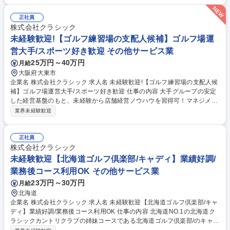
の損益管理（P/L管理）・予算策定■集客戦略の立案・マーケティング施策
の推進■スタッフの採用・育成・評価および組織マネジメント■施設・設備
正社員
の保全管理および安全衛生管理 ★ご入社後は即戦力として店舗のトップと
株式会社クラシック
して事業成長を主導いただきます。 募集職種 【ゴルフ練習場の支配人】
未経験歓迎!【ゴルフ練習場の支配人候補】ゴルフ場運
ゴルフ場運営大手の安定基盤/スポーツ好き歓迎
営大手/スポーツ好き歓迎 その他サービス業
25万円～40万円
月給
大阪府大東市
企業名 株式会社クラシック 求人名 未経験歓迎!【ゴルフ練習場の支配人候
補】ゴルフ場運営大手/スポーツ好き歓迎 仕事の内容 大手グループの安定
した経営基盤のもと、未経験から店舗経営ノウハウを習得可！マネジメン
ト経験を存分に活かし、集客企画やスタッフ育成を通じて地域に選ばれる
業界未経験歓迎
人気のゴルフ練習場へと導くポジションです。 【具体的には】■ゴルフ練
習場の店舗運営・施設管理全般■アルバイト・パートスタッフの採用・教
育・シフト管理■来場者数や売上向上のためのイベント・販促企画の立案
正社員
と実行■打席設備やクラブハウスの保守・点検業務 ★将来的には支配人と
株式会社クラシック
して拠点全体のマネジメントをお任せするキャリアもご用意！ 募集職種
未経験歓迎【北海道ゴルフ倶楽部/キャディ】業績好調/
未経験歓迎!【ゴルフ練習場の支配人候補】ゴルフ場運営大手/スポーツ好
業務後コース利用OK その他サービス業
き歓迎
23万円～30万円
月給
北海道
企業名 株式会社クラシック 求人名 未経験歓迎【北海道ゴルフ倶楽部/キャ
ディ】業績好調/業務後コース利用OK 仕事の内容 北海道NO.1の北海道ク
ラシックカントリクラブの姉妹コースである北海道ゴルフ倶楽部/のキャデ