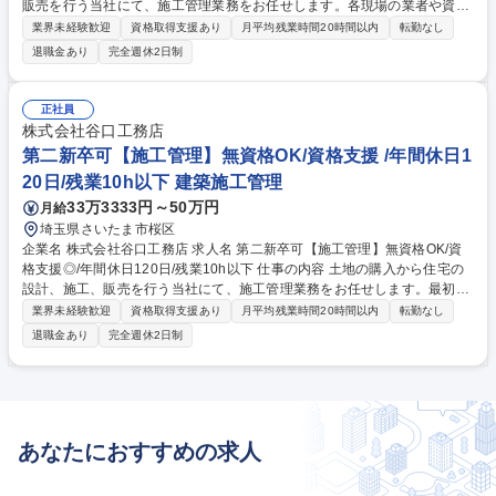
販売を行う当社にて、施工管理業務をお任せします。各現場の業者や資材
の手配等の工程管理、現場での品質管理等の現場監督・施工管理業務で
業界未経験歓迎
資格取得支援あり
月平均残業時間20時間以内
転勤なし
す。 ■案件：9割が自社案件、RC造の共同住宅 ■エリア：東京都内・さい
退職金あり
完全週休2日制
たま市・埼玉県南 ■特色：社用PCを貸与し、さいたま市本社と都内営業所
の両方から業務が可能。拠点に縛られない働き方を実現しています。 業務
内容の変更の範囲：当社業務全般 募集職種 【施工管理】直行直帰可能/完
正社員
全週休2日制/月平均残業10h以下
株式会社谷口工務店
第二新卒可【施工管理】無資格OK/資格支援 /年間休日1
20日/残業10h以下 建築施工管理
33万3333円～50万円
月給
埼玉県さいたま市桜区
企業名 株式会社谷口工務店 求人名 第二新卒可【施工管理】無資格OK/資
格支援◎/年間休日120日/残業10h以下 仕事の内容 土地の購入から住宅の
設計、施工、販売を行う当社にて、施工管理業務をお任せします。最初は
先輩社員に同行して各現場の業者や資材の手配等の工程管理、現場での品
業界未経験歓迎
資格取得支援あり
月平均残業時間20時間以内
転勤なし
質管理等の現場監督・施工管理業務をお願いします ■案件：9割が自社案
退職金あり
完全週休2日制
件、RC造の共同住宅 ■エリア：東京都内・さいたま市・埼玉県南 ■特色：
社用PCを貸与し、さいたま市本社と都内営業所の両方から業務が可能。
拠点に縛られない働き方を実現しています。 業務内容の変更の範囲：当社
業務全般 募集職種 第二新卒可【施工管理】無資格OK/資格支援◎/年間休
日120日/残業10h以下
あなたにおすすめの求人