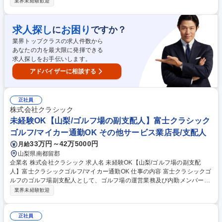
ィとして、お客様が快適にプレーできるよう、安全確認からプレーのサポ
業界未経験歓迎
ート、コースの品質管理を行っていただきます。 【具体的には】■安全の
確認：自身が同伴するプレーヤーはもとより、他プレーヤーや、他スタッ
フに危険が及ばないよう、打球の行方の確認を行います■プレーのサポー
求人探し
お困り
に
ですか？
ト：コースや残り距離、パッティングラインのアドバイス、クラブ受け渡
業界トップクラスの求人件数から
しやボールの探索などのサポートを行います■ゴルフコースの品質維持：
あなたの力を最大限に発揮できる
ラウンド中、ディボット（芝生の傷んだ箇所）や、ボールマーク（グリー
求人探しをお手伝いします。
ン上のボール落下跡）の修復などを行います。 募集職種 未経験歓迎【北
海道ゴルフ倶楽部/キャディ】業績好調/業務後コース利用OK
アドバイザーに相談する
正社員
株式会社クラシック
未経験OK【山梨/ゴルフ場の副支配人】富士クラシック
ゴルフ/マイカー通勤OK その他サービス業店長/支配人
33万円～42万5000円
月給
山梨県南都留郡
企業名 株式会社クラシック 求人名 未経験OK【山梨/ゴルフ場の副支配
人】富士クラシックゴルフ/マイカー通勤OK 仕事の内容 富士クラシックゴ
ルフのゴルフ場副支配人として、ゴルフ場の運営業務及び内勤メンバー
(キャディ、フロント、事務、コース管理スタッフ)のマネジメントをお任
業界未経験歓迎
せいたします。 【具体的には】■支配人のサポート（実質ナンバー2）■ス
タッフ管理・育成■接客対応（VIP対応含む）■運営全体のサポート（予約
管理・営業・販促）■売上管理・コスト管理■クレーム対応・CS向上■施設
正社員