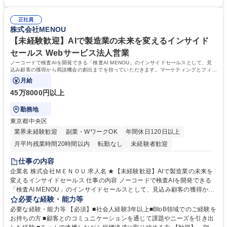
ます。 ・将来的な広がり：総務・採用・教育・税務対応・経営企画等。
者は早期にご活躍いただけます。 ■チームで仕事を推進できる方■将来は
★メンバーがマンツーマンで丁寧に教えるため、ご経験が浅くても安心！
マネジメント職として活躍したい 【尚可】■人事、労務、採用、教育業務
幅広く経験を積みたい意欲がある方に最適な環境です。 募集職種 【総
正社員
のご経験 ■労務管理（給与計算・社会保険手続き・勤怠管理など）の経験
株式会社MENOU
務・人事】未経験歓迎/日立グループ/組織運営を支えるゼネラリストを目
■衛生管理者の資格をお持ちの方 学歴・資格 学歴：大学院 大学 高専 短大
指す
専修学校 高校 語学力： 資格：
【未経験歓迎】AIで製造業の未来を変えるインサイド
セールス Webサービス法人営業
ノーコードで検査AIを開発できる「検査AI MENOU」のインサイドセールスとして、見
込み顧客の獲得から商談機会の創出までを担っていただきます。マーケティングとフィー
ルドセールスをつなぐ役割として、
月給
45万8000円以上
勤務地
東京都中央区
業界未経験歓迎
副業・WワークOK
年間休日120日以上
月平均残業時間20時間以内
転勤なし
未経験者歓迎
時短勤務あり
経験者歓迎
在宅OK
完全週休2日制
交通費支給
仕事の内容
駅近5分以内
土日祝休み
服装自由
企業名 株式会社ＭＥＮＯＵ 求人名 ★【未経験歓迎】AIで製造業の未来を
変えるインサイドセールス 仕事の内容 ノーコードで検査AIを開発できる
「検査AI MENOU」のインサイドセールスとして、見込み顧客の獲得から
商談機会の創出までを担っていただきます。マーケティングとフィールド
必要な経験・能力等
セールスをつなぐ役割として、 適切なタイミングで顧客とコミュニケーシ
必要な経験・能力等 【必須】■社会人経験3年以上■BtoB領域でのご経験を
ョンを取りながら、受注につながる商談機会の最大化を目指します。 【具
お持ちの方 ■顧客とのコミュニケーションを通じて課題やニーズを引き出
体的な仕事内容】 リードへの電話・メールによるアプローチ/リードナー