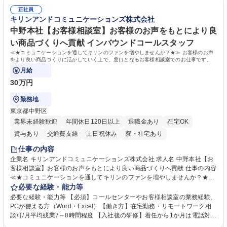
常に改善を目指す風土のため、安心して業務に取り組んでいただけます。
により、キーエンスの付加価値向上に貢献します。ベースの定型業務に加
募集職種 【大阪・京都・滋賀】営業事務 ※未経験可
正社員
えて、お客様や社員の状況に合わせ、能動的なサポート、改善の動きも期
キリンアンドコミュニケーションズ株式会社
待され。組織を支えるスペシャリストとして、チームに貢献し、結果的に
社員から頼られる存在になることができます。平均19:30の退勤以降の業
中野本社【お客様相談室】お客様のお声をもとにより良
務の持ち帰りも禁止されており、メリハリのある働き方となります。 学
い商品づくりへ貢献 インバウンドコールスタッフ
歴・資格 学歴：大学院 大学 高専 短大 語学力： 資格：
≪★コミュニケーションを通してキリンのファンを増やしませんか？★≫ お客様のお声
をより良い商品づくりに活かしていく上で、窓口となるお客様相談室でのお仕事です。
月給
30万円
勤務地
東京都中野区
業界未経験歓迎
年間休日120日以上
退職金あり
在宅OK
賞与あり
交通費支給
土日祝休み
寮・社宅あり
仕事の内容
企業名 キリンアンドコミュニケーションズ株式会社 求人名 中野本社【お
客様相談室】お客様のお声をもとにより良い商品づくりへ貢献 仕事の内容
≪★コミュニケーションを通してキリンのファンを増やしませんか？★≫
お客様のお声をより良い商品づくりに活かしていく上で、窓口となるお客
必要な経験・能力等
様相談室でのお仕事です。 日々お客様からいただくキリングループへのご
必要な経験・能力等 【必須】コールセンターやお客様相談室の業務経験、
意見を、企業活動に活かしています。お客様からの声に迅速かつ誠意をも
PCが使える方（Word・Excel）【働き方】在宅勤務・リモートワーク相
って対応、情報提供するとともにグループ内活動に反映しています。 【具
談可/月平均残業7～8時間程度 【入社後の研修】着任から1か月は電話対応
体的には】電話応対、メール、お手紙対応、ご指摘品調査報告書作成、有
のOJTを中心に実施し、電話対応に慣れた段階でメール・手紙のOJTを実