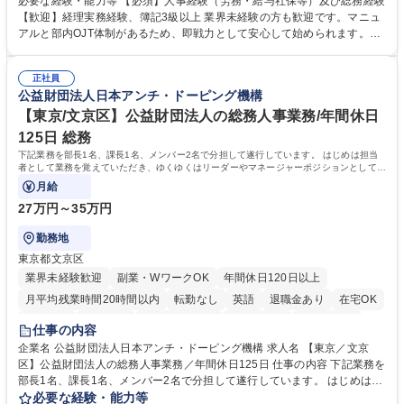
必要な経験・能力等 【必須】人事経験（労務・給与社保等）及び総務経験
理、給与計算、社会保険手続き、年末調整等の労務管理全般 ■入退社手続
【歓迎】経理実務経験、簿記3級以上 業界未経験の方も歓迎です。マニュ
き、社内規定の改定や人事制度改定などのコア業務 ■社内イベントの企画
アルと部内OJT体制があるため、即戦力として安心して始められます。
運営やその他総務業務全般 ※労務と総務を1：1の割合でお任せ。 入社後
【魅力・やりがい】森ビルGの安定基盤で労務から総務まで幅広く携われ
は部内のOJTを中心に、あなたの経験に合わせて不足している部分はいつ
ます。定型業務に留まらず、社内規定や人事制度の改定など会社のコア業
でも質問・相談できる環境が整っているため、安心して成長できます。 募
正社員
務に挑戦できるため、自身の成長と組織への貢献度をダイレクトに実感で
公益財団法人日本アンチ・ドーピング機構
集職種 【森ビルG】人事・総務◆賞与5ヶ月◆年休120日◆残業少なめ◆
きます。 残業少なめ、週1日リモート可など、ワークライフバランスを保
リモート可
ち長期活躍できる環境です。 「これまでの幅広い経験を活かし、長期的な
【東京/文京区】公益財団法人の総務人事業務/年間休日
キャリアを築きたい」という前向きな意欲と挑戦を全力で応援します。 学
125日 総務
歴・資格 学歴：大学院 大学 高専 短大 専修学校 高校 語学力： 資格：日商
下記業務を部長1名、課長1名、メンバー2名で分担して遂行しています。 はじめは担当
簿記検定1級 日商簿記検定2級 日商簿記検定3級
者として業務を覚えていただき、ゆくゆくはリーダーやマネージャーポジションとして活
躍いただくことを期待しています。
月給
27万円～35万円
勤務地
東京都文京区
業界未経験歓迎
副業・WワークOK
年間休日120日以上
月平均残業時間20時間以内
転勤なし
英語
退職金あり
在宅OK
賞与あり
育休あり
完全週休2日制
交通費支給
土日祝休み
仕事の内容
食事補助あり
企業名 公益財団法人日本アンチ・ドーピング機構 求人名 【東京／文京
区】公益財団法人の総務人事業務／年間休日125日 仕事の内容 下記業務を
部長1名、課長1名、メンバー2名で分担して遂行しています。 はじめは担
当者として業務を覚えていただき、ゆくゆくはリーダーやマネージャーポ
必要な経験・能力等