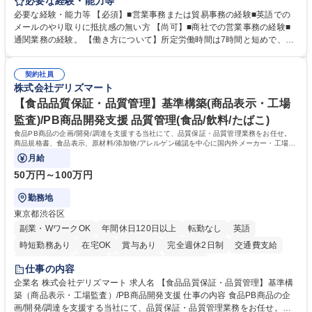
します。営業社員のサポートポジションとして、受発注から海外工場との
必要な経験・能力等
調整まで幅広く対応し、当社事業の根幹を支えていただきます。 ■受発注
必要な経験・能力等 【必須】■営業事務または貿易事務の経験■英語での
業務、請求書発行 ■海外工場とのスケジュール調整 ■在庫管理 ■輸入書類
メールのやり取りに抵抗感の無い方 【尚可】■商社での営業事務の経験■
の確認・作成 ■配送手配 ■通関業者を通して行う輸出入業全般 ■倉庫との
通関業務の経験。 【働き方について】所定労働時間は7時間と短めで、残
倉入れ調整等 ※ゼネラリストとしてのキャリアアップを目指すことが可能
業も月平均20時間以下です。時差出勤制度や週1日のリモート勤務も相談
です。単に商品を販売するだけでなく原料の仕入れから販売までをトータ
可能で、ワークライフバランスを保ち長期就業しやすい環境です。 【当社
ルプロデュースしているため、商品に関わる全ての業務をサポート頂きま
契約社員
の強み】1991年の設立以来、外食産業を中心としたお客様の多様なニー
株式会社デリズマート
す。 募集職種 東京都中央区【営業事務・貿易事務】食品商社/残業少なめ/
ズに沿った冷凍水産物等の生産・輸入・販売を一貫して手掛けています。
リモート等相談可
自社工場と海外拠点の強固な連携によるワンストップサービスが最大の強
【食品品質保証・品質管理】基準構築(商品表示・工場
みです。 学歴・資格 学歴：大学院 大学 語学力：英語 資格：
監査)/PB商品開発支援 品質管理(食品/飲料/たばこ)
食品PB商品の企画/開発/調達を支援する当社にて、品質保証・品質管理業務をお任せ。
商品規格書、食品表示、原材料/添加物/アレルゲン確認を中心に国内外メーカー・工場の
品質基準整備から発売後対応まで担います。
月給
50万円～100万円
勤務地
東京都渋谷区
副業・WワークOK
年間休日120日以上
転勤なし
英語
時短勤務あり
在宅OK
賞与あり
完全週休2日制
交通費支給
駅近5分以内
中国語
土日祝休み
服装自由
仕事の内容
企業名 株式会社デリズマート 求人名 【食品品質保証・品質管理】基準構
築（商品表示・工場監査）/PB商品開発支援 仕事の内容 食品PB商品の企
画/開発/調達を支援する当社にて、品質保証・品質管理業務をお任せ。商