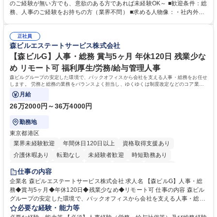
採用や教育等の業務内容により、関西圏以外への日帰り・宿泊を伴う国内
のご経験が無い方でも、意欲のある方であれば未経験OK～ ■歓迎条件：総
出張もございます。 ※担当業務を持ちつつ、お互いに助け合いながら、総
務、人事のご経験をお持ちの方（業界不問） ■求める人物像：・社内外の
務部という組織として協力しながら進める体制です。 募集職種 【大阪】
関係各部門との調整を率先して行い、業務を円滑に遂行できる協調性やコ
総務人事＜未経験歓迎＞◇三菱電機G・社会インフラを支える/年休127日
ミュニケーション能力を持っている方 ・人事総務領域に興味がありゼネラ
正社員
リスト志向をお持ちの方 学歴・資格 学歴：大学院 大学 語学力： 資格：
森ビルエステートサービス株式会社
【森ビルG】人事・総務 賞与5ヶ月 年休120日 残業少な
め リモート可 福利厚生/労務/給与管理人事
森ビルグループの安定した環境で、バックオフィスから会社を支える人事・総務をお任せ
します。 労務と総務の業務をバランスよく担当し、ゆくゆくは制度改定などのコア業務
にも挑戦できる、やりがいある環境です。
月給
26万2000円～36万4000円
勤務地
東京都港区
業界未経験歓迎
年間休日120日以上
資格取得支援あり
介護休暇あり
転勤なし
未経験者歓迎
時短勤務あり
経験者歓迎
退職金あり
在宅OK
賞与あり
育休あり
仕事の内容
完全週休2日制
交通費支給
長期歓迎
駅近5分以内
土日祝休み
企業名 森ビルエステートサービス株式会社 求人名 【森ビルG】人事・総
務◆賞与5ヶ月◆年休120日◆残業少なめ◆リモート可 仕事の内容 森ビル
グループの安定した環境で、バックオフィスから会社を支える人事・総務
をお任せします。 労務と総務の業務をバランスよく担当し、ゆくゆくは制
必要な経験・能力等
度改定などのコア業務にも挑戦できる、やりがいある環境です。 ■勤怠管