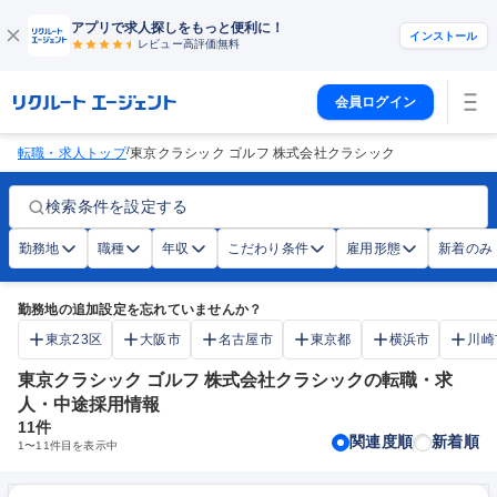
アプリで求人探しをもっと便利に！
インストール
レビュー高評価
無料
会員ログイン
/
転職・求人トップ
東京クラシック ゴルフ 株式会社クラシック
検索条件を設定する
勤務地
職種
年収
こだわり条件
雇用形態
新着のみ
勤務地の追加設定を忘れていませんか？
東京23区
大阪市
名古屋市
東京都
横浜市
川崎
東京クラシック ゴルフ 株式会社クラシックの転職・求
人・中途採用情報
11
件
関連度順
新着順
1
〜
11
件目を表示中