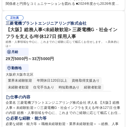
鑑みてジョブローテーションを行います。 【育成】OJTでの現場育成や研
関係者と円滑なコミュニケーションを図れる ■2024年度から2026年度ま
修カリキュラムを通じて、Daigasグループの業務で必要となる知識につい
での3ヵ年を対象とする「Daigasグループ中期経営計画2026」を策定しま
て学んでいただきます。 募集職種 【第二新卒】事務系総合職 #関西を代
した。https://www.osakagas.co.jp/company/press/pr2024/1777576_564
表するインフラ企業 #ポテンシャル採用
正社員
72.html ■エネルギーセキュリティの不安定化や気候変動による自然災害の
三菱電機プラントエンジニアリング株式会社
甚大化など、これまで以上に社会課題解決の重要性が高まっています。
「未来の日常」の創造に向けて持続可能な社会の実現に貢献してまいりま
【大阪】総務人事<未経験歓迎> 三菱電機G・社会イン
す。 学歴・資格 学歴：大学院 大学 語学力： 資格：
フラを支える/年休127日 採用人事
総務・人事領域を中心に、これまでのご経験に応じて幅広くお任せします。 ＜具体的に
は＞
月給
29万5000円～33万5000円
勤務地
大阪府大阪市北区
業界未経験歓迎
年間休日120日以上
資格取得支援あり
未経験者歓迎
住宅手当あり
時短勤務あり
経験者歓迎
退職金あり
在宅OK
賞与あり
完全週休2日制
交通費支給
仕事の内容
駅近5分以内
土日祝休み
服装自由
寮・社宅あり
食事補助あり
企業名 三菱電機プラントエンジニアリング株式会社 求人名 【大阪】総務
人事＜未経験歓迎＞◇三菱電機G・社会インフラを支える/年休127日 仕事
の内容 総務・人事領域を中心に、これまでのご経験に応じて幅広くお任せ
します。 ＜具体的には＞ ・総務/人事労務（給与・社保・勤怠管理など）
必要な経験・能力等
・採用・教育研修 ・福利厚生運用 など ※基本的には事務所勤務ですが、
必要な経験・能力等 ＜職種未経験歓迎・業界未経験歓迎＞ ～総務、人事