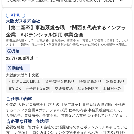
した経験 ■チームで連携しながら目標達成に取り組める方 【歓迎】・BtoB
チャリングおよび商談創出/CRMを活用した顧客情報の管理・分析/マーケ
SaaS企業での営業またはインサイドセールス経験 ・製造業向けの営業経
ティング施策と連携したフォローアップ/商談化率向上に向けた改善提案・
験 ・オフライン・オンラインセミナー登壇経験 ・マーケティング施策の
実行/フィールドセールスへの案件連携 募集職種 ★【未経験歓迎】AIで製
正社員
企画・実行経験 ・CRM・リードナーチャリングに関する知見 ・データを
大阪ガス株式会社
造業の未来を変えるインサイドセールス
もとに営業プロセスを改善した経験 学歴・資格 学歴：大学院 大学 高専 短
大 専修学校 高校 語学力： 資格：
【第二新卒】事務系総合職 #関西を代表するインフラ
企業 #ポテンシャル採用 事業企画
事務系総合職として、人事総務、資源海外、事業企画、営業などの業務に従事していただ
きます。 【業務内容の一例】■所属事業部の勤労業務 ■海外に関係する各種業務 ■営業部
門の企画スタッフ、ルート営業
月給
22万7000円以上
勤務地
大阪府大阪市中央区
年間休日120日以上
資格取得支援あり
時短勤務あり
退職金あり
在宅OK
完全週休2日制
交通費支給
駅近5分以内
土日祝休み
服装自由
第二新卒歓迎
寮・社宅あり
食事補助あり
仕事の内容
企業名 大阪ガス株式会社 求人名 【第二新卒】事務系総合職 #関西を代表
するインフラ企業 #ポテンシャル採用 仕事の内容 事務系総合職として、
人事総務、資源海外、事業企画、営業などの業務に従事していただきま
す。 【業務内容の一例】■所属事業部の勤労業務 ■海外に関係する各種業
必要な経験・能力等
務 ■営業部門の企画スタッフ、ルート営業 【キャリアパス】入社後の配属
必要な経験・能力等 ★当社でご活躍期待できるポテンシャルを有している
ポジションで一定期間ご活躍頂いた後、本人の適性及び将来のキャリアを
方 【人物像】・ロジカルシンキングで物事を捉えられる ・社内及び社外