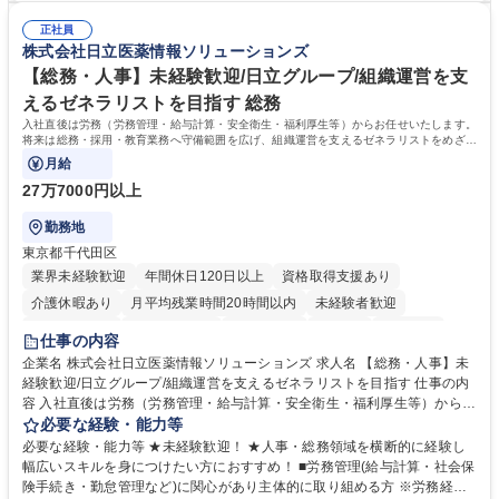
人チャットボット対応など。 【1日の対応件数】■電話：月間一人当たり
施する予定です。独り立ち以降もしっかりフォローする体制を整えていま
平均100件前後■メール・手紙：同上40件前後 募集職種 中野本社【お客様
正社員
すのでご安心ください。 【当社について】キリングループの広報機能を担
株式会社日立医薬情報ソリューションズ
相談室】お客様のお声をもとにより良い商品づくりへ貢献
う会社として、お客様との出会いを大切にし、磨き上げたホスピタリティ
を込めてコミュニケーションをとりながら広報関連業務を行っておりま
【総務・人事】未経験歓迎/日立グループ/組織運営を支
す。 学歴・資格 学歴：大学院 大学 高専 短大 専修学校 高校 語学力： 資
えるゼネラリストを目指す 総務
格：
入社直後は労務（労務管理・給与計算・安全衛生・福利厚生等）からお任せいたします。
将来は総務・採用・教育業務へ守備範囲を広げ、組織運営を支えるゼネラリストをめざせ
ます。
月給
27万7000円以上
勤務地
東京都千代田区
業界未経験歓迎
年間休日120日以上
資格取得支援あり
介護休暇あり
月平均残業時間20時間以内
未経験者歓迎
住宅手当あり
時短勤務あり
退職金あり
在宅OK
賞与あり
仕事の内容
育休あり
完全週休2日制
交通費支給
土日祝休み
寮・社宅あり
企業名 株式会社日立医薬情報ソリューションズ 求人名 【総務・人事】未
経験歓迎/日立グループ/組織運営を支えるゼネラリストを目指す 仕事の内
容 入社直後は労務（労務管理・給与計算・安全衛生・福利厚生等）からお
任せいたします。将来は総務・採用・教育業務へ守備範囲を広げ、組織運
必要な経験・能力等
営を支えるゼネラリストをめざせます。 ・初期業務：労働時間管理、給与
必要な経験・能力等 ★未経験歓迎！ ★人事・総務領域を横断的に経験し
計算、社会保険対応、福利厚生管理、安全衛生、健康経営推進等をお任せ
幅広いスキルを身につけたい方におすすめ！ ■労務管理(給与計算・社会保
します。ご経験に応じて、休職者管理など、幅広く経験を積んでいただき
険手続き・勤怠管理など)に関心があり主体的に取り組める方 ※労務経験