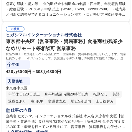
ジションとして活躍いただくことを期待しています。 【総務・人事グルー
必要な経験・能力等 ・公的助成金や補助金の申請・四半期、年間報告経験
プの業務内容】 ・人事制度関連 ・採用活動 ・教育研修の企画、実行 ・勤
・総務経験 ・PCスキル中級以上（Word、Excel、PowerPoint） ・社内外
怠管理 ・官公庁への各種提出 ・法定の会議運営（評議員会、理事会） ・
と円滑な調整ができるコミュニケーション能力 ・口が堅い方 ■歓迎要件
コンプライアンス ・内部規程やルールの管理、整備、文書管理 ・契約関
・採用業務経験 ・英語に抵抗がない方 ・営業経験 学歴・資格 学歴：大学
連 ・衛生管理 ・防災関連・公的助成金の管理・オフィス、ファシリティ
院 大学 高専 短大 専修学校 高校 語学力： 資格：
管理 ・福利厚生関連 ・職員からの問合せ、相談対応 ・その他日常の総務
正社員
ヒガシマルインターナショナル株式会社
業務全般 募集職種 【東京／文京区】公益財団法人の総務人事業務／年間
休日125日
東京都中央区【営業事務・貿易事務】食品商社/残業少
なめ/リモート等相談可 営業事務
食品の加工・販売を行っている当社にて、営業事務・貿易事務をお任せいたします。営業
社員のサポートポジションとして、受発注から海外工場との調整まで幅広く対応し、当社
事業の根幹を支えていただきます。
年俸
420万6000円～603万4800円
勤務地
東京都中央区
年間休日120日以上
月平均残業時間20時間以内
転勤なし
英語
退職金あり
在宅OK
交通費支給
駅近5分以内
土日祝休み
仕事の内容
企業名 ヒガシマルインターナショナル株式会社 求人名 東京都中央区【営
業事務・貿易事務】食品商社/残業少なめ/リモート等相談可 仕事の内容 食
品の加工・販売を行っている当社にて、営業事務・貿易事務をお任せいた