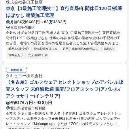
管理（クラブハウス、コース管理チームとの連携） ★お仕事のスタートは
株式会社谷口工務店
フロント業務(お客様のお迎え、お見送り、会計、予約管理等)から行って
東京【1級施工管理技士】直行直帰/年間休日120日/残業
いただきます。 募集職種 未経験OK【山梨/ゴルフ場の副支配人】富士クラ
ほぼなし 建築施工管理
シックゴルフ/マイカー通勤OK
66万6666円～83万3333円
月給
東京都千代田区
企業名 株式会社谷口工務店 求人名 東京【1級施工管理技士】直行直帰/年
間休日120日/残業ほぼなし 仕事の内容 各現場の業者や資材の手配等の工
程管理、現場での品質管理等の現場責任者として施工管理業務をお任せい
たします。弊社の管理方法を丁寧にお伝えした後、2027年3月1日の案件
業界未経験歓迎
資格取得支援あり
月平均残業時間20時間以内
転勤なし
から現場責任者をお任せする予定です。 ■ポイント：ビルやマンションの
退職金あり
完全週休2日制
建売のため、建設途中の施主様（お客様）からの度重なる要望や、急な仕
様変更はございません。 ■案件：9割が自社案件、RC造の共同住宅 ■エリ
ア：東京都内・さいたま市・埼玉県南 ■特色：社用PCを貸与し、さいたま
契約社員
市本社と都内営業所の両方で拠点に縛られない働き方を実現しています。
タキヒヨー株式会社
業務内容の変更の範囲：当社業務全般 募集職種 東京【1級施工管理技士】
【名古屋】ゴルフウェアセレクトショップのアパレル販
直行直帰/年間休日120日/残業ほぼなし
売スタッフ 未経験歓迎 販売/フロアスタッフ(アパレル/
アクセサリー/インテリア)
276万円～420万円
年俸
愛知県名古屋市昭和区
企業名 タキヒヨー株式会社 求人名 【名古屋】ゴルフウェアセレクトショ
ップのアパレル販売スタッフ★未経験歓迎★ 仕事の内容 ゴルフウェアセ
レクトショップ『Melangetop』または『ZOY』の販売スタッフとして接