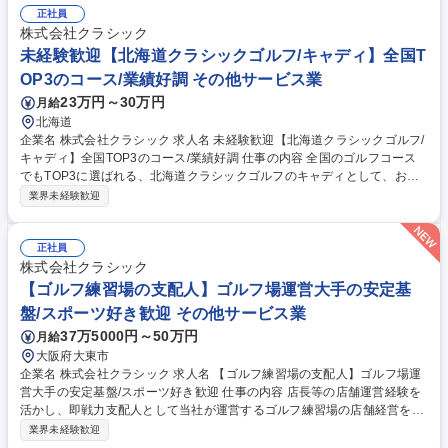
正社員
株式会社クラシック
未経験歓迎【北海道クラシックゴルフ/キャディ】全国T
OP3のコース/業績好調 その他サービス業
23万円～30万円
月給
北海道
企業名 株式会社クラシック 求人名 未経験歓迎【北海道クラシックゴルフ/
キャディ】全国TOP3のコース/業績好調 仕事の内容 全国のゴルフコース
でもTOP3に選ばれる、北海道クラシックゴルフのキャディとして、お客
様が快適にプレーできるよう、安全確認からプレーのサポート、コースの
業界未経験歓迎
品質管理を行っていただきます。 【具体的には】■安全の確認：自身が同
伴するプレーヤーはもとより、他プレーヤーや、他スタッフに危険が及ば
ないよう、打球の行方の確認を行います■プレーのサポート：コースや残
正社員
り距離、パッティングラインのアドバイス、クラブ受け渡しやボールの探
株式会社クラシック
索などのサポートを行います■ゴルフコースの品質維持：ラウンド中、デ
【ゴルフ練習場の支配人】ゴルフ場運営大手の安定基
ィボット（芝生の傷んだ箇所）や、ボールマーク（グリーン上のボール落
盤/スポーツ好き歓迎 その他サービス業
下跡）の修復などを行います。 募集職種 未経験歓迎【北海道クラシック
37万5000円～50万円
月給
ゴルフ/キャディ】全国TOP3のコース/業績好調
大阪府大東市
企業名 株式会社クラシック 求人名 【ゴルフ練習場の支配人】ゴルフ場運
営大手の安定基盤/スポーツ好き歓迎 仕事の内容 店長等の店舗運営経験を
活かし、即戦力支配人として当社が運営するゴルフ練習場の店舗経営を牽
引いただくポジションです。売上・利益の最大化と顧客満足度の向上に向
業界未経験歓迎
けた戦略立案・実行をお任せいたします。 【具体的には】■ゴルフ練習場