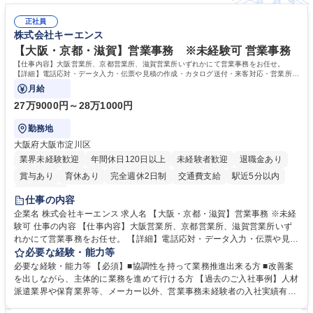
正社員
株式会社キーエンス
【大阪・京都・滋賀】営業事務 ※未経験可 営業事務
【仕事内容】大阪営業所、京都営業所、滋賀営業所いずれかにて営業事務をお任せ。
【詳細】電話応対・データ入力・伝票や見積の作成・カタログ送付・来客対応・営業所内
で発生する事務業務や業務改善をお任せ。
月給
27万9000円～28万1000円
勤務地
大阪府大阪市淀川区
業界未経験歓迎
年間休日120日以上
未経験者歓迎
退職金あり
賞与あり
育休あり
完全週休2日制
交通費支給
駅近5分以内
土日祝休み
仕事の内容
企業名 株式会社キーエンス 求人名 【大阪・京都・滋賀】営業事務 ※未経
験可 仕事の内容 【仕事内容】大阪営業所、京都営業所、滋賀営業所いず
れかにて営業事務をお任せ。 【詳細】電話応対・データ入力・伝票や見積
の作成・カタログ送付・来客対応・営業所内で発生する事務業務や業務改
必要な経験・能力等
善をお任せ。 【教育制度】ご入社後、育成担当とペアになりながらOJTに
必要な経験・能力等 【必須】■協調性を持って業務推進出来る方 ■改善案
て業務を覚えていただくことが可能です。業務システムがきちんと構築さ
を出しながら、主体的に業務を進めて行ける方 【過去のご入社事例】人材
れているため、スムーズに仕事に慣れることができる環境です。また、
派遣業界や保育業界等、メーカー以外、営業事務未経験者の入社実績有
「チームで成果を出す文化」があり、良いやり方を積極的に共有しながら
【当社の事務職について】単なる事務ではなく主体性を発揮したサポート