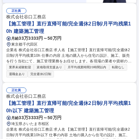
正社員
株式会社谷口工務店
【施工管理】直行直帰可能/完全週休2日制/月平均残業1
0h 建築施工管理
33万3333円～50万円
月給
東京都千代田区
企業名 株式会社谷口工務店 求人名 【施工管理】直行直帰可能/完全週休2
日制/月平均残業10h 仕事の内容 土地の購入から住宅の設計、施工、販売
を行う当社にて、施工管理業務をお任せします。各現場の業者や資材の手
配等の工程管理、現場での品質管理等の現場監督・施工管理業務です。 ■
業界未経験歓迎
資格取得支援あり
月平均残業時間20時間以内
転勤なし
案件：9割が自社案件、RC造の共同住宅 ■エリア：東京都内・さいたま
退職金あり
完全週休2日制
市・埼玉県南 ■特色：社用PCを貸与し、さいたま市本社と都内営業所の両
方から業務が可能。拠点に縛られない働き方を実現しています。 業務内容
の変更の範囲：当社業務全般 募集職種 【施工管理】直行直帰可能/完全週
正社員
休2日制/月平均残業10h
株式会社谷口工務店
【施工管理】直行直帰可能/完全週休2日制/月平均残業1
0h以下 建築施工管理
33万3333円～50万円
月給
埼玉県さいたま市桜区
企業名 株式会社谷口工務店 求人名 【施工管理】直行直帰可能/完全週休2
日制/月平均残業10h以下 仕事の内容 土地の購入から住宅の設計、施工、