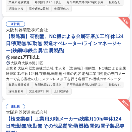
ー業務をご担当いただきます。主に操作していただく工作機械は平面研削
業界未経験歓迎
年間休日120日以上
月平均残業時間20時間以内
転勤なし
盤、NC機となります。 当社の刃物は高精度な工業製品という位置づけの
退職金あり
完全週休2日制
土日祝休み
ため、細やかな加工技術が必要となり、専門スキルを身に付けることが可
能です。多品種少量生産のため流れ作業はなく、ひとつひとつやりがいが
あります。 入社後はOJT形式による研修フォローがあるため、ご安心くだ
正社員
さい。 募集職種 【製造職】第二新卒歓迎/金属研磨加工/年休124日/夜勤
大阪利器製造株式会社
無/転勤無/残業15h
【製造職】研削盤、NC機による金属研磨加工/年休124
日/夜勤無/転勤無 製造オペレーター/ラインマネージャ
ー(鉄鋼/非鉄金属/金属製品)
21万円以上
月給
大阪府大阪市淀川区
企業名 大阪利器製造株式会社 求人名 【製造職】研削盤、NC機による金属
研磨加工/年休124日/夜勤無/転勤無 仕事の内容 老舗工業用刃物の専門メー
カーである当社の主にステンレス加工を行う各種工作機械のオペレーター
業務をご担当いただきます。ご入社後、主に操作していただく工作機械は
業界未経験歓迎
年間休日120日以上
月平均残業時間20時間以内
転勤なし
平面研削盤、NC機となります。 当社の刃物は高精度な工業製品という位
退職金あり
完全週休2日制
土日祝休み
置づけのため、細やかな加工技術が必要となり、専門スキルを身に付ける
ことが可能です。多品種少量生産のため流れ作業はなく、ひとつひとつや
りがいがあります。 入社後はOJT形式による研修フォローがあるため、ご
正社員
安心ください。 募集職種 【製造職】研削盤、NC機による金属研磨加工/年
大阪利器製造株式会社
休124日/夜勤無/転勤無
【検査業務】工業用刃物メーカー/残業月10h/年休124
日/転勤無/夜勤無 その他品質管理(機械/電気/電子製品専