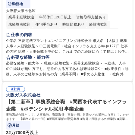
勤務地
大阪府大阪市北区
業界未経験歓迎
年間休日120日以上
資格取得支援あり
未経験者歓迎
住宅手当あり
時短勤務あり
経験者歓迎
退職金あり
在宅OK
賞与あり
完全週休2日制
交通費支給
仕事の内容
駅近5分以内
土日祝休み
服装自由
寮・社宅あり
食事補助あり
企業名 三菱電機プラントエンジニアリング株式会社 求人名 【大阪】総務
人事＜未経験歓迎＞◇三菱電機G・社会インフラを支える/年休127日 仕事
の内容 総務・人事領域を中心に、これまでのご経験に応じて幅広くお任せ
します。 ＜具体的には＞ ・総務/人事労務（給与・社保・勤怠管理など）
必要な経験・能力等
・採用・教育研修 ・福利厚生運用 など ※基本的には事務所勤務ですが、
必要な経験・能力等 ＜職種未経験歓迎・業界未経験歓迎＞ ～総務、人事
採用や教育等の業務内容により、関西圏以外への日帰り・宿泊を伴う国内
のご経験が無い方でも、意欲のある方であれば未経験OK～ ■歓迎条件：総
出張もございます。 ※担当業務を持ちつつ、お互いに助け合いながら、総
務、人事のご経験をお持ちの方（業界不問） ■求める人物像：・社内外の
務部という組織として協力しながら進める体制です。 募集職種 【大阪】
関係各部門との調整を率先して行い、業務を円滑に遂行できる協調性やコ
総務人事＜未経験歓迎＞◇三菱電機G・社会インフラを支える/年休127日
ミュニケーション能力を持っている方 ・人事総務領域に興味がありゼネラ
正社員
リスト志向をお持ちの方 学歴・資格 学歴：大学院 大学 語学力： 資格：
大阪ガス株式会社
【第二新卒】事務系総合職 #関西を代表するインフラ
企業 #ポテンシャル採用 事業企画
事務系総合職として、人事総務、資源海外、事業企画、営業などの業務に従事していただ
きます。 【業務内容の一例】■所属事業部の勤労業務 ■海外に関係する各種業務 ■営業部
門の企画スタッフ、ルート営業
月給
22万7000円以上