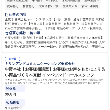
業界未経験歓迎
年間休日120日以上
未経験者歓迎
退職金あり
賞与あり
育休あり
完全週休2日制
交通費支給
駅近5分以内
土日祝休み
仕事の内容
企業名 株式会社キーエンス 求人名 【大阪・京都・滋賀】営業事務 ※未経
験可 仕事の内容 【仕事内容】大阪営業所、京都営業所、滋賀営業所いず
れかにて営業事務をお任せ。 【詳細】電話応対・データ入力・伝票や見積
の作成・カタログ送付・来客対応・営業所内で発生する事務業務や業務改
必要な経験・能力等
善をお任せ。 【教育制度】ご入社後、育成担当とペアになりながらOJTに
必要な経験・能力等 【必須】■協調性を持って業務推進出来る方 ■改善案
て業務を覚えていただくことが可能です。業務システムがきちんと構築さ
を出しながら、主体的に業務を進めて行ける方 【過去のご入社事例】人材
れているため、スムーズに仕事に慣れることができる環境です。また、
派遣業界や保育業界等、メーカー以外、営業事務未経験者の入社実績有
「チームで成果を出す文化」があり、良いやり方を積極的に共有しながら
【当社の事務職について】単なる事務ではなく主体性を発揮したサポート
常に改善を目指す風土のため、安心して業務に取り組んでいただけます。
により、キーエンスの付加価値向上に貢献します。ベースの定型業務に加
募集職種 【大阪・京都・滋賀】営業事務 ※未経験可
正社員
えて、お客様や社員の状況に合わせ、能動的なサポート、改善の動きも期
キリンアンドコミュニケーションズ株式会社
待され。組織を支えるスペシャリストとして、チームに貢献し、結果的に
社員から頼られる存在になることができます。平均19:30の退勤以降の業
中野本社【お客様相談室】お客様のお声をもとにより良
務の持ち帰りも禁止されており、メリハリのある働き方となります。 学
い商品づくりへ貢献 インバウンドコールスタッフ
歴・資格 学歴：大学院 大学 高専 短大 語学力： 資格：
≪★コミュニケーションを通してキリンのファンを増やしませんか？★≫ お客様のお声
をより良い商品づくりに活かしていく上で、窓口となるお客様相談室でのお仕事です。
月給
30万円
勤務地
東京都中野区