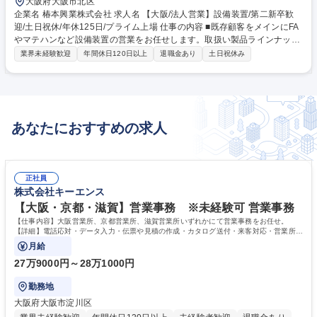
大阪府大阪市北区
企業名 椿本興業株式会社 求人名 【大阪/法人営業】設備装置/第二新卒歓
迎/土日祝休/年休125日/プライム上場 仕事の内容 ■既存顧客をメインにFA
やマテハンなど設備装置の営業をお任せします。取扱い製品ラインナップ
多く、お客様のご期待に沿えることが強みです。メーカーの勉強会なども
業界未経験歓迎
年間休日120日以上
退職金あり
土日祝休み
積極的に参加し知識を広げられます。 【詳細】巨大産業システムやロボッ
ト等のFAシステムの提供を通じて生産現場の課題解決を行います。納入し
て終わりではなく、据え付け工事まで当社で請け負います。顧客要望の確
認、必要商材の選定、生産投資のプランニングから設計・仕様の決定、複
数のメーカーを横断しての折衝、納品まで、トータルにフォローします。
あなたにおすすめの求人
【業界】自動車、鉄道、医療、重工業、鉄鋼、物流など幅広い業界の根本
を機械を通じて支えています。 募集職種 【大阪/法人営業】設備装置/第二
新卒歓迎/土日祝休/年休125日/プライム上場
正社員
株式会社キーエンス
【大阪・京都・滋賀】営業事務 ※未経験可 営業事務
【仕事内容】大阪営業所、京都営業所、滋賀営業所いずれかにて営業事務をお任せ。
【詳細】電話応対・データ入力・伝票や見積の作成・カタログ送付・来客対応・営業所内
で発生する事務業務や業務改善をお任せ。
月給
27万9000円～28万1000円
勤務地
大阪府大阪市淀川区