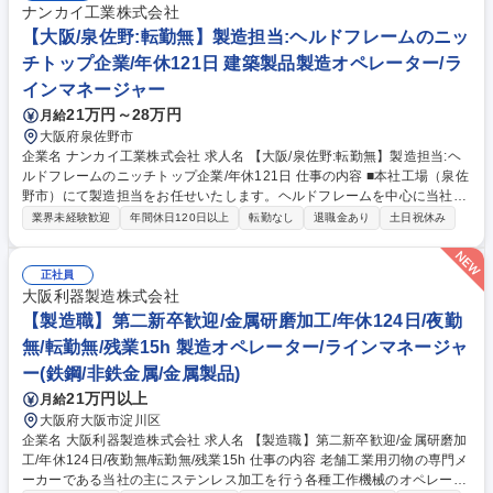
ナンカイ工業株式会社
【大阪/泉佐野:転勤無】製造担当:ヘルドフレームのニッ
チトップ企業/年休121日 建築製品製造オペレーター/ラ
インマネージャー
21万円～28万円
月給
大阪府泉佐野市
企業名 ナンカイ工業株式会社 求人名 【大阪/泉佐野:転勤無】製造担当:ヘ
ルドフレームのニッチトップ企業/年休121日 仕事の内容 ■本社工場（泉佐
野市）にて製造担当をお任せいたします。ヘルドフレームを中心に当社製
品の製造（機械オペレーター）をお任せします。 【会社HP】https://nank
業界未経験歓迎
年間休日120日以上
転勤なし
退職金あり
土日祝休み
ai-kogyo.com/ (転勤無・大阪で長く働けます) 【業務内容】 ■プレス機械
や他の専用設備のオペレーターを担当頂きます。 ■入社後は先輩社員がＯ
ＪＴで指導およびフォローを行います。 【ヘルドフレームとは】 ■織物を
正社員
織りあげる機械を「織機（しょっき）」と呼ぶのですが、その織機の部品
大阪利器製造株式会社
として使用されます。海外向けの需要が好調です。 募集職種 【大阪/泉佐
【製造職】第二新卒歓迎/金属研磨加工/年休124日/夜勤
野:転勤無】製造担当:ヘルドフレームのニッチトップ企業/年休121日
無/転勤無/残業15h 製造オペレーター/ラインマネージャ
ー(鉄鋼/非鉄金属/金属製品)
21万円以上
月給
大阪府大阪市淀川区
企業名 大阪利器製造株式会社 求人名 【製造職】第二新卒歓迎/金属研磨加
工/年休124日/夜勤無/転勤無/残業15h 仕事の内容 老舗工業用刃物の専門メ
ーカーである当社の主にステンレス加工を行う各種工作機械のオペレータ