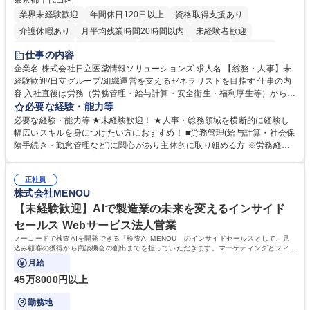
東京都千代田区
業界未経験歓迎
年間休日120日以上
資格取得支援あり
介護休暇あり
月平均残業時間20時間以内
未経験者歓迎
住宅手当あり
時短勤務あり
退職金あり
在宅OK
賞与あり
仕事の内容
育休あり
完全週休2日制
交通費支給
土日祝休み
寮・社宅あり
企業名 株式会社日立医薬情報ソリューションズ 求人名 【総務・人事】未
経験歓迎/日立グループ/組織運営を支えるゼネラリストを目指す 仕事の内
容 入社直後は労務（労務管理・給与計算・安全衛生・福利厚生等）からお
任せいたします。将来は総務・採用・教育業務へ守備範囲を広げ、組織運
必要な経験・能力等
営を支えるゼネラリストをめざせます。 ・初期業務：労働時間管理、給与
必要な経験・能力等 ★未経験歓迎！ ★人事・総務領域を横断的に経験し
計算、社会保険対応、福利厚生管理、安全衛生、健康経営推進等をお任せ
幅広いスキルを身につけたい方におすすめ！ ■労務管理(給与計算・社会保
します。ご経験に応じて、休職者管理など、幅広く経験を積んでいただき
険手続き・勤怠管理など)に関心があり主体的に取り組める方 ※労務経験
ます。 ・将来的な広がり：総務・採用・教育・税務対応・経営企画等。
者は早期にご活躍いただけます。 ■チームで仕事を推進できる方■将来は
★メンバーがマンツーマンで丁寧に教えるため、ご経験が浅くても安心！
マネジメント職として活躍したい 【尚可】■人事、労務、採用、教育業務
幅広く経験を積みたい意欲がある方に最適な環境です。 募集職種 【総
正社員
のご経験 ■労務管理（給与計算・社会保険手続き・勤怠管理など）の経験
株式会社MENOU
務・人事】未経験歓迎/日立グループ/組織運営を支えるゼネラリストを目
■衛生管理者の資格をお持ちの方 学歴・資格 学歴：大学院 大学 高専 短大
指す
専修学校 高校 語学力： 資格：
【未経験歓迎】AIで製造業の未来を変えるインサイド
セールス Webサービス法人営業
ノーコードで検査AIを開発できる「検査AI MENOU」のインサイドセールスとして、見
込み顧客の獲得から商談機会の創出までを担っていただきます。マーケティングとフィー
ルドセールスをつなぐ役割として、
月給
45万8000円以上
勤務地