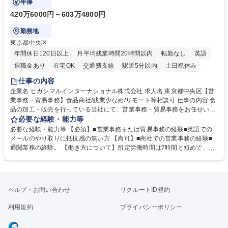
年俸
420万6000円～603万4800円
勤務地
東京都中央区
年間休日120日以上
月平均残業時間20時間以内
転勤なし
英語
退職金あり
在宅OK
交通費支給
駅近5分以内
土日祝休み
仕事の内容
企業名 ヒガシマルインターナショナル株式会社 求人名 東京都中央区【営
業事務・貿易事務】食品商社/残業少なめ/リモート等相談可 仕事の内容 食
品の加工・販売を行っている当社にて、営業事務・貿易事務をお任せいた
します。営業社員のサポートポジションとして、受発注から海外工場との
必要な経験・能力等
調整まで幅広く対応し、当社事業の根幹を支えていただきます。 ■受発注
必要な経験・能力等 【必須】■営業事務または貿易事務の経験■英語での
業務、請求書発行 ■海外工場とのスケジュール調整 ■在庫管理 ■輸入書類
メールのやり取りに抵抗感の無い方 【尚可】■商社での営業事務の経験■
の確認・作成 ■配送手配 ■通関業者を通して行う輸出入業全般 ■倉庫との
通関業務の経験。 【働き方について】所定労働時間は7時間と短めで、残
倉入れ調整等 ※ゼネラリストとしてのキャリアアップを目指すことが可能
業も月平均20時間以下です。時差出勤制度や週1日のリモート勤務も相談
です。単に商品を販売するだけでなく原料の仕入れから販売までをトータ
可能で、ワークライフバランスを保ち長期就業しやすい環境です。 【当社
ルプロデュースしているため、商品に関わる全ての業務をサポート頂きま
の強み】1991年の設立以来、外食産業を中心としたお客様の多様なニー
す。 募集職種 東京都中央区【営業事務・貿易事務】食品商社/残業少なめ/
ズに沿った冷凍水産物等の生産・輸入・販売を一貫して手掛けています。
ヘルプ・お問い合わせ
リクルートID規約
リモート等相談可
自社工場と海外拠点の強固な連携によるワンストップサービスが最大の強
みです。 学歴・資格 学歴：大学院 大学 語学力：英語 資格：
利用規約
プライバシーポリシー