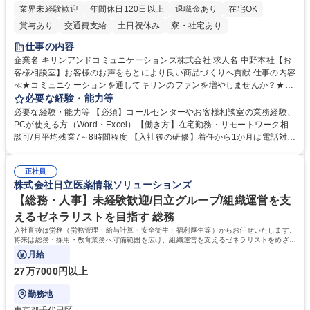
業界未経験歓迎
年間休日120日以上
退職金あり
在宅OK
賞与あり
交通費支給
土日祝休み
寮・社宅あり
仕事の内容
企業名 キリンアンドコミュニケーションズ株式会社 求人名 中野本社【お
客様相談室】お客様のお声をもとにより良い商品づくりへ貢献 仕事の内容
≪★コミュニケーションを通してキリンのファンを増やしませんか？★≫
お客様のお声をより良い商品づくりに活かしていく上で、窓口となるお客
必要な経験・能力等
様相談室でのお仕事です。 日々お客様からいただくキリングループへのご
必要な経験・能力等 【必須】コールセンターやお客様相談室の業務経験、
意見を、企業活動に活かしています。お客様からの声に迅速かつ誠意をも
PCが使える方（Word・Excel）【働き方】在宅勤務・リモートワーク相
って対応、情報提供するとともにグループ内活動に反映しています。 【具
談可/月平均残業7～8時間程度 【入社後の研修】着任から1か月は電話対応
体的には】電話応対、メール、お手紙対応、ご指摘品調査報告書作成、有
のOJTを中心に実施し、電話対応に慣れた段階でメール・手紙のOJTを実
人チャットボット対応など。 【1日の対応件数】■電話：月間一人当たり
施する予定です。独り立ち以降もしっかりフォローする体制を整えていま
平均100件前後■メール・手紙：同上40件前後 募集職種 中野本社【お客様
正社員
すのでご安心ください。 【当社について】キリングループの広報機能を担
株式会社日立医薬情報ソリューションズ
相談室】お客様のお声をもとにより良い商品づくりへ貢献
う会社として、お客様との出会いを大切にし、磨き上げたホスピタリティ
を込めてコミュニケーションをとりながら広報関連業務を行っておりま
【総務・人事】未経験歓迎/日立グループ/組織運営を支
す。 学歴・資格 学歴：大学院 大学 高専 短大 専修学校 高校 語学力： 資
えるゼネラリストを目指す 総務
格：
入社直後は労務（労務管理・給与計算・安全衛生・福利厚生等）からお任せいたします。
将来は総務・採用・教育業務へ守備範囲を広げ、組織運営を支えるゼネラリストをめざせ
ます。
月給
27万7000円以上
勤務地