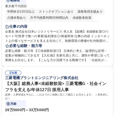
勤務地
東京都千代田区
年間休日120日以上
ストックオプションあり
資格取得支援あり
介護休暇あり
月平均残業時間20時間以内
未経験者歓迎
住宅手当あり
時短勤務あり
研修あり
在宅OK
賞与あり
仕事の内容
完全週休2日制
交通費支給
駅近5分以内
土日祝休み
服装自由
企業名 株式会社日本レジストリサービス 求人名 【総務】未経験歓迎◎/リ
モート可/世界で唯一の事業/福利厚生◎/再雇用有 仕事の内容 インターネッ
ト上の様々なサービスを支える当社にて、執務環境の整備や社内制度の検
討、イベント運営などの幅広い業務を担当し、間接的に会社の生産性向上
必要な経験・能力等
や成長に貢献している部署です。 会社の全メンバーが安心して長く成果を
必要な経験・能力等 【◎未経験歓迎◎】 主体的に考え、論理的な説明・
発揮できる環境を整えるために、毎日のメンテナンスや維持管理に加え、
提案が積極的にできる方 【入社後】先輩社員と共に、適性や希望に沿って
新たな施策検討を積極的に行っていただき、会社全体を巻き込み課題解決
業務をお任せします。 【こんな方が活躍できる職種です】 ・仕組化が好
を推進。 ・オフィス運営：執務環境の整備・物品管理・社内規定整備/改
き/得意・協働の姿勢を持っている・優先順位付け、マルチタスクが得意・
善・イベント企画/運営・非常時の対応 など、本人の希望や適性によって
様々な立場で物事を考えられる・定型業務だけでなく突発的な出来事にも
幅広い業務の体得が可能で、多様なキャリアパスを描くことも可能です。
正社員
対処できる・新しいことに興味関心がある 【魅力】■自己啓発支援：資格
三菱電機プラントエンジニアリング株式会社
募集職種 【総務】未経験歓迎◎/リモート可/世界で唯一の事業/福利厚生◎/
取得や通信教育など費用の80%（年間25万円まで）を補助 ■住宅手当：家
再雇用有
賃の50%（月額7万円まで）を補助 学歴・資格 学歴：大学院 大学 語学
【大阪】総務人事<未経験歓迎> 三菱電機G・社会イン
力： 資格：
フラを支える/年休127日 採用人事
総務・人事領域を中心に、これまでのご経験に応じて幅広くお任せします。 ＜具体的に
は＞
月給
29万5000円～33万5000円