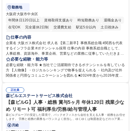
勤務地
大阪府大阪市中央区
年間休日120日以上
資格取得支援あり
時短勤務あり
退職金あり
在宅OK
完全週休2日制
交通費支給
駅近5分以内
土日祝休み
服装自由
第二新卒歓迎
寮・社宅あり
食事補助あり
仕事の内容
企業名 大阪ガス株式会社 求人名 【第二新卒】事務系総合職 #関西を代表
するインフラ企業 #ポテンシャル採用 仕事の内容 事務系総合職として、
人事総務、資源海外、事業企画、営業などの業務に従事していただきま
す。 【業務内容の一例】■所属事業部の勤労業務 ■海外に関係する各種業
必要な経験・能力等
務 ■営業部門の企画スタッフ、ルート営業 【キャリアパス】入社後の配属
必要な経験・能力等 ★当社でご活躍期待できるポテンシャルを有している
ポジションで一定期間ご活躍頂いた後、本人の適性及び将来のキャリアを
方 【人物像】・ロジカルシンキングで物事を捉えられる ・社内及び社外
鑑みてジョブローテーションを行います。 【育成】OJTでの現場育成や研
関係者と円滑なコミュニケーションを図れる ■2024年度から2026年度ま
修カリキュラムを通じて、Daigasグループの業務で必要となる知識につい
での3ヵ年を対象とする「Daigasグループ中期経営計画2026」を策定しま
て学んでいただきます。 募集職種 【第二新卒】事務系総合職 #関西を代
した。https://www.osakagas.co.jp/company/press/pr2024/1777576_564
表するインフラ企業 #ポテンシャル採用
正社員
72.html ■エネルギーセキュリティの不安定化や気候変動による自然災害の
森ビルエステートサービス株式会社
甚大化など、これまで以上に社会課題解決の重要性が高まっています。
「未来の日常」の創造に向けて持続可能な社会の実現に貢献してまいりま
【森ビルG】人事・総務 賞与5ヶ月 年休120日 残業少な
す。 学歴・資格 学歴：大学院 大学 語学力： 資格：
め リモート可 福利厚生/労務/給与管理人事
森ビルグループの安定した環境で、バックオフィスから会社を支える人事・総務をお任せ
します。 労務と総務の業務をバランスよく担当し、ゆくゆくは制度改定などのコア業務
にも挑戦できる、やりがいある環境です。
月給