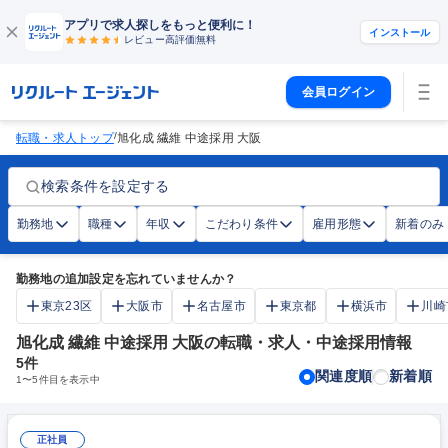
アプリで求人探しをもっと便利に！
インストール
レビュー高評価
無料
会員ログイン
/
転職・求人トップ
旭化成 繊維 中途採用 大阪
検索条件を設定する
勤務地
職種
年収
こだわり条件
雇用形態
新着のみ
勤務地の追加設定を忘れていませんか？
東京23区
大阪市
名古屋市
東京都
横浜市
川崎
旭化成 繊維 中途採用 大阪の転職・求人・中途採用情報
5
件
関連度順
新着順
1
〜
5
件目を表示中
正社員