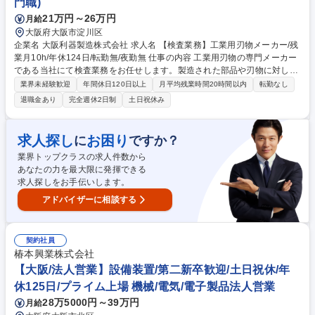
門職)
21万円～26万円
月給
大阪府大阪市淀川区
企業名 大阪利器製造株式会社 求人名 【検査業務】工業用刃物メーカー/残
業月10h/年休124日/転勤無/夜勤無 仕事の内容 工業用刃物の専門メーカー
である当社にて検査業務をお任せします。製造された部品や刃物に対して
マイクロメーターやノギスを用い、精密測定や図面と実物を照合、規格通
業界未経験歓迎
年間休日120日以上
月平均残業時間20時間以内
転勤なし
りか判定し記録・管理いただきます。 【主な業務】 寸法検査、図面照
退職金あり
完全週休2日制
土日祝休み
合・判定、検査記録作成、梱包 当社の刃物は高精度な工業製品という位置
づけのため、細やかな加工技術が必要となります。多品種少量生産のため
流れ作業はなく、ひとつひとつやりがいがあります。 入社後はOJT形式に
求人探し
お困り
に
ですか？
よる研修フォローがあるため、ご安心ください。 募集職種 【検査業務】
業界トップクラスの求人件数から
工業用刃物メーカー/残業月10h/年休124日/転勤無/夜勤無
あなたの力を最大限に発揮できる
求人探しをお手伝いします。
アドバイザーに相談する
契約社員
椿本興業株式会社
【大阪/法人営業】設備装置/第二新卒歓迎/土日祝休/年
休125日/プライム上場 機械/電気/電子製品法人営業
28万5000円～39万円
月給