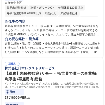
東京都中央区
業界未経験歓迎
副業・WワークOK
年間休日120日以上
月平均残業時間20時間以内
転勤なし
未経験者歓迎
時短勤務あり
経験者歓迎
在宅OK
完全週休2日制
交通費支給
仕事の内容
駅近5分以内
土日祝休み
服装自由
企業名 株式会社ＭＥＮＯＵ 求人名 ★【未経験歓迎】AIで製造業の未来を
変えるインサイドセールス 仕事の内容 ノーコードで検査AIを開発できる
「検査AI MENOU」のインサイドセールスとして、見込み顧客の獲得から
商談機会の創出までを担っていただきます。マーケティングとフィールド
必要な経験・能力等
セールスをつなぐ役割として、 適切なタイミングで顧客とコミュニケーシ
必要な経験・能力等 【必須】■社会人経験3年以上■BtoB領域でのご経験を
ョンを取りながら、受注につながる商談機会の最大化を目指します。 【具
お持ちの方 ■顧客とのコミュニケーションを通じて課題やニーズを引き出
体的な仕事内容】 リードへの電話・メールによるアプローチ/リードナー
した経験 ■チームで連携しながら目標達成に取り組める方 【歓迎】・BtoB
チャリングおよび商談創出/CRMを活用した顧客情報の管理・分析/マーケ
SaaS企業での営業またはインサイドセールス経験 ・製造業向けの営業経
ティング施策と連携したフォローアップ/商談化率向上に向けた改善提案・
験 ・オフライン・オンラインセミナー登壇経験 ・マーケティング施策の
実行/フィールドセールスへの案件連携 募集職種 ★【未経験歓迎】AIで製
正社員
企画・実行経験 ・CRM・リードナーチャリングに関する知見 ・データを
株式会社日本レジストリサービス
造業の未来を変えるインサイドセールス
もとに営業プロセスを改善した経験 学歴・資格 学歴：大学院 大学 高専 短
大 専修学校 高校 語学力： 資格：
【総務】未経験歓迎 /リモート可/世界で唯一の事業/福
利厚生 /再雇用有 総務
インターネット上の様々なサービスを支える当社にて、執務環境の整備や社内制度の検
討、イベント運営などの幅広い業務を担当し、間接的に会社の生産性向上や成長に貢献し
ている部署です。
月給
27万6000円以上