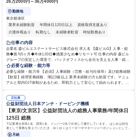
26万2000円～36万4000円
勤務地
東京都港区
業界未経験歓迎
年間休日120日以上
資格取得支援あり
介護休暇あり
転勤なし
未経験者歓迎
時短勤務あり
経験者歓迎
退職金あり
在宅OK
賞与あり
育休あり
仕事の内容
完全週休2日制
交通費支給
長期歓迎
駅近5分以内
土日祝休み
企業名 森ビルエステートサービス株式会社 求人名 【森ビルG】人事・総
務◆賞与5ヶ月◆年休120日◆残業少なめ◆リモート可 仕事の内容 森ビル
グループの安定した環境で、バックオフィスから会社を支える人事・総務
をお任せします。 労務と総務の業務をバランスよく担当し、ゆくゆくは制
必要な経験・能力等
度改定などのコア業務にも挑戦できる、やりがいある環境です。 ■勤怠管
必要な経験・能力等 【必須】人事経験（労務・給与社保等）及び総務経験
理、給与計算、社会保険手続き、年末調整等の労務管理全般 ■入退社手続
【歓迎】経理実務経験、簿記3級以上 業界未経験の方も歓迎です。マニュ
き、社内規定の改定や人事制度改定などのコア業務 ■社内イベントの企画
アルと部内OJT体制があるため、即戦力として安心して始められます。
運営やその他総務業務全般 ※労務と総務を1：1の割合でお任せ。 入社後
【魅力・やりがい】森ビルGの安定基盤で労務から総務まで幅広く携われ
は部内のOJTを中心に、あなたの経験に合わせて不足している部分はいつ
ます。定型業務に留まらず、社内規定や人事制度の改定など会社のコア業
でも質問・相談できる環境が整っているため、安心して成長できます。 募
正社員
務に挑戦できるため、自身の成長と組織への貢献度をダイレクトに実感で
公益財団法人日本アンチ・ドーピング機構
集職種 【森ビルG】人事・総務◆賞与5ヶ月◆年休120日◆残業少なめ◆
きます。 残業少なめ、週1日リモート可など、ワークライフバランスを保
リモート可
ち長期活躍できる環境です。 「これまでの幅広い経験を活かし、長期的な
【東京/文京区】公益財団法人の総務人事業務/年間休日
キャリアを築きたい」という前向きな意欲と挑戦を全力で応援します。 学
125日 総務
歴・資格 学歴：大学院 大学 高専 短大 専修学校 高校 語学力： 資格：日商
下記業務を部長1名、課長1名、メンバー2名で分担して遂行しています。 はじめは担当
簿記検定1級 日商簿記検定2級 日商簿記検定3級
者として業務を覚えていただき、ゆくゆくはリーダーやマネージャーポジションとして活
躍いただくことを期待しています。
月給