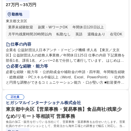
27万円～35万円
勤務地
東京都文京区
業界未経験歓迎
副業・WワークOK
年間休日120日以上
月平均残業時間20時間以内
転勤なし
英語
退職金あり
在宅OK
賞与あり
育休あり
完全週休2日制
交通費支給
土日祝休み
仕事の内容
食事補助あり
企業名 公益財団法人日本アンチ・ドーピング機構 求人名 【東京／文京
区】公益財団法人の総務人事業務／年間休日125日 仕事の内容 下記業務を
部長1名、課長1名、メンバー2名で分担して遂行しています。 はじめは担
当者として業務を覚えていただき、ゆくゆくはリーダーやマネージャーポ
必要な経験・能力等
ジションとして活躍いただくことを期待しています。 【総務・人事グルー
必要な経験・能力等 ・公的助成金や補助金の申請・四半期、年間報告経験
プの業務内容】 ・人事制度関連 ・採用活動 ・教育研修の企画、実行 ・勤
・総務経験 ・PCスキル中級以上（Word、Excel、PowerPoint） ・社内外
怠管理 ・官公庁への各種提出 ・法定の会議運営（評議員会、理事会） ・
と円滑な調整ができるコミュニケーション能力 ・口が堅い方 ■歓迎要件
コンプライアンス ・内部規程やルールの管理、整備、文書管理 ・契約関
・採用業務経験 ・英語に抵抗がない方 ・営業経験 学歴・資格 学歴：大学
連 ・衛生管理 ・防災関連・公的助成金の管理・オフィス、ファシリティ
院 大学 高専 短大 専修学校 高校 語学力： 資格：
管理 ・福利厚生関連 ・職員からの問合せ、相談対応 ・その他日常の総務
正社員
ヒガシマルインターナショナル株式会社
業務全般 募集職種 【東京／文京区】公益財団法人の総務人事業務／年間
休日125日
東京都中央区【営業事務・貿易事務】食品商社/残業少
なめ/リモート等相談可 営業事務
食品の加工・販売を行っている当社にて、営業事務・貿易事務をお任せいたします。営業
社員のサポートポジションとして、受発注から海外工場との調整まで幅広く対応し、当社
事業の根幹を支えていただきます。