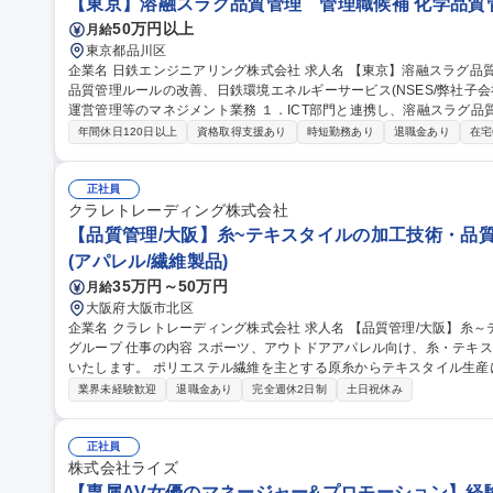
【東京】溶融スラグ品質管理 管理職候補 化学品質
50万円以上
月給
東京都品川区
企業名 日鉄エンジニアリング株式会社 求人名 【東京】溶融スラグ品質管理 管理職候補 仕事の内容 ■溶融スラグ
品質管理ルールの改善、日鉄環境エネルギーサービス(NSES/弊社子会
運営管理等のマネジメント業務 １．ICT部門と連携し、溶融スラグ品質管理のためのデータ取り及びシステム構築
２．NSES本社・各事業所と連携し、弊社が進めるスラグ品質管理業
年間休日120日以上
資格取得支援あり
時短勤務あり
退職金あり
在宅
発生した際に、再発防止策の策定及びNSES各事業所へ再発防止策の
取り組んでもらい、OJTによる育成を基本とします。各種マネジメントに
職種 【東京】溶融スラグ品質管理 管理職候補
正社員
クラレトレーディング株式会社
【品質管理/大阪】糸~テキスタイルの加工技術・品質
(アパレル/繊維製品)
35万円～50万円
月給
大阪府大阪市北区
企業名 クラレトレーディング株式会社 求人名 【品質管理/大阪】糸～テキスタイルの加工技術・品質管理/クラレ
グループ 仕事の内容 スポーツ、アウトドアアパレル向け、糸・テキスタイルの加工技術・品質管理業務をお任せ
いたします。 ポリエステル繊維を主とする原糸からテキスタイル生産において、フィラメント原糸、仮撚り、紡
績、織、編、染などの協力外注工場と連携し、加工技術対応や品質管理に
業界未経験歓迎
退職金あり
完全週休2日制
土日祝休み
外も可能性はあり。 ■アイテム：Tシャツ、インナーやアウター、ボ
ン。 募集職種 【品質管理/大阪】糸～テキスタイルの加工技術・品質
正社員
株式会社ライズ
【専属AV女優のマネージャー&プロモーション】経験者