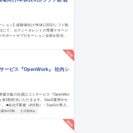
当社にて、セクシータレントの専属マネージ
のサポートやプロモーション企画を担当し
自分のアイデアで担当女優がメディアの主役
女優が活躍すれば活躍するほど、海外イベン
職種 【専属AV女優の
ービス『OpenWork』 社内シ
導入・
スク。 ■BNG社IT支援（約5割・週2～3
全週休2日制
土日祝休み
/CMS運用、IT資産管理、ISMS認証取得に向けた体制
の裁量でIT環境を設計・自走化へ導く新設
大級の社員口コミサービス『OpenWork』