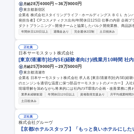
28万4000円～36万9000円
月給
東京都新宿区
企業名 株式会社スタイリングライフ・ホールディングス ＢＣＬ カンパニー 求人名 【スキンケア化粧品
発担当者】CPコスメティクス出向/年間休日125日 仕事の内容 企画プランナーとして、スキンケアを中心にプロ
ダクトプランニング～開発チームと協業したバルク開発業務、商品訴
きます。 【立案】■販売データ分析、課題抽出等企画背景構築 ■リリース計画案(短期・中長期)、新商品の提案
年間休日120日以上
退職金あり
完全週休2日制
土日祝休み
【商品開発全般】■コンセプト構築 ■バルク開発全般 ■理論・アプロー
■品質設計 ■ソフト情報づくり ■製品エビデンス企画 ■社内向け商品
OEMメーカーなどと連携しながら業務を進めて頂きます。 募集職種 【スキンケア化粧品の企画開発担当者】CP
正社員
コスメティクス出向/年間休日125日
日本サーモスタット株式会社
[東京/清瀬市]社内SE(経験者向け)/残業月10時間 
25万9000円～29万5000円
月給
東京都清瀬市
企業名 日本サーモスタット株式会社 求人名 [東京/清瀬市]社内SE(経験者向け)/残業月10時間 仕事の内容 【自動車
のエンジンを適切な温度に保つ部品サーモスタットのメーカー】 入社
現場理解を深めながら将来的には社内のIT環境の企画・改善業務に携わって頂きます。 ■I
PC・IT機器のセットアップ/管理(キッティング)、社内問い合わせ対
業界未経験歓迎
年間休日120日以上
資格取得支援あり
月平均残業時間2
(業務ツール等) 、業務運用サポート 、社内IT講習の実施等■IT環境
土日祝休み
築・運用 (基幹システム・仮想環境等)、業務効率化ツールの作成・改修及びプロ
等)、ITインフラの構築・運用、DX推進活
正社員
株式会社グルーヴ
【京都/ホテルスタッフ】「もっと良いホテルにした