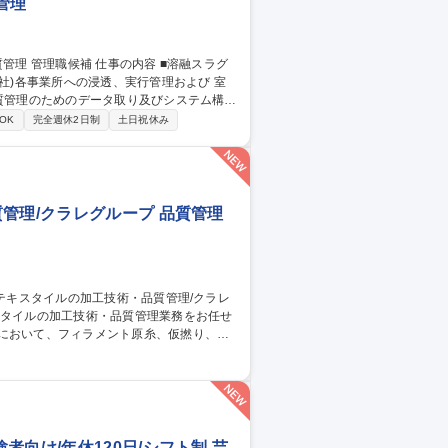
管理
社)各事業所への浸透、実行管理および 室
務の落とし込み ３．スラグ品質トラブルが
OK
完全週休2日制
土日祝休み
浸透 ※当面は先任とマンツーマンで業務に
関わる社内講座、研修受講あり。 募集
管理/クラレグループ 品質管理
従事。 ■出張：主に国内 3回前後/月。海
トムス等。スポーツ系の生地の生産がメイ
管理/クラレグループ
向け/年休120日/シフト制 芸