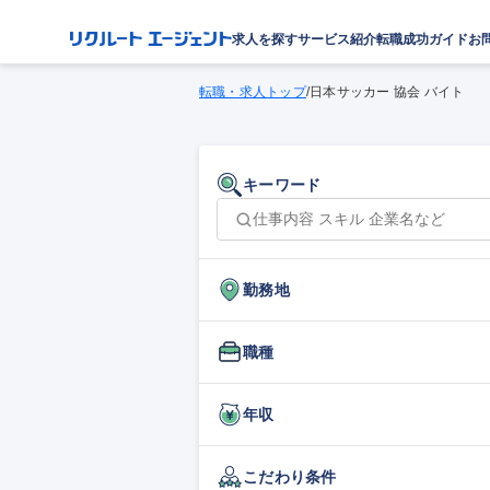
求人を探す
サービス紹介
転職成功ガイド
お
転職・求人トップ
/
日本サッカー 協会 バイト
キーワード
勤務地
職種
年収
こだわり条件