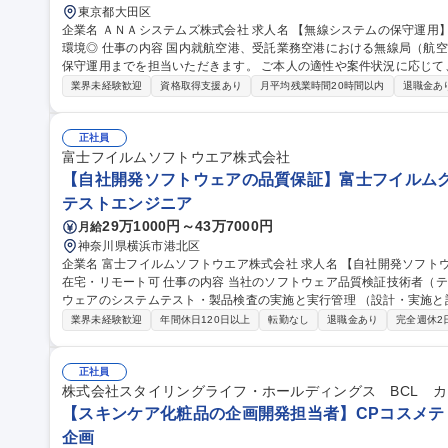
東京都大田区
企業名 ＡＮＡシステムズ株式会社 求人名 【無線システムの保守運用】ANAグループのIT戦略企業◎裁量権のある
環境◎ 仕事の内容 国内就航空港、受託業務空港における無線局（航空局・基地局等）の設置展開から定期点検、
保守運用までを担当いただきます。 ご本人の適性や案件状況に応じて、以
設備展開業務に関する計画の立案、調整、営業取引全般 ■無線設備の
業界未経験歓迎
資格取得支援あり
月平均残業時間20時間以内
退職金あ
監査業務、保守・運用業務 ■MCA無線機の保守運用業務 ■電波法に
折衝業務 ※建物に改変を加える業務はございません。 ※5～10日/
海道～沖縄まで） 募集職種 【無線システムの保守運用】ANA
正社員
富士フイルムソフトウエア株式会社
【自社開発ソフトウェアの品質保証】富士フイルムグル
テストエンジニア
29万1000円～43万7000円
月給
神奈川県横浜市港北区
企業名 富士フイルムソフトウエア株式会社 求人名 【自社開発ソフトウェアの品質保証】富士フイルムグループ/
在宅・リモート可 仕事の内容 当社のソフトウェア品質検証技術者（テストエンジニア）として、当社開発ソフト
ウェアのシステムテスト・製品検査の実施と実行管理 （設計・実施と
す。 【業務詳細】品質・効率（ex. テスト自動化）の向上や、今後のCloud/AI/IoT/DevOps時代のテスト・品質保
業界未経験歓迎
年間休日120日以上
転勤なし
退職金あり
完全週休2
証に向けて、最新の技術を取り入れることに積極的にチャレンジする人を期待します。 
体の品質保証を担っているのに対し、弊社ではソフトウェア部分の品質保証
【自社開発ソフトウェアの品質保証】富士フイルムグループ/在宅・リ
正社員
株式会社スタイリングライフ・ホールディングス BCL 
【スキンケア化粧品の企画開発担当者】CPコスメティ
企画