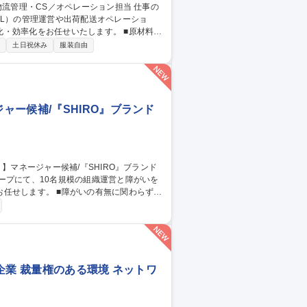
PL）の管理運営や出荷配送オペレーショ
化をお任せいたします。 ■原材料・
流倉庫（3PL）の管理・運営および効率的な
制
土日祝休み
服装自由
電話）および受注・返品・交換処理 ■業務フ
ー候補/『SHIRO』ブランド
ープにて、10名規模の組織運営と障がいを
いの有無に関わらずと
談対応、メンタルケア ■一人ひとりの個性に
10名規模の組織マネジメントおよび業務フロ
企業 裁量権のある環境 ネットワ