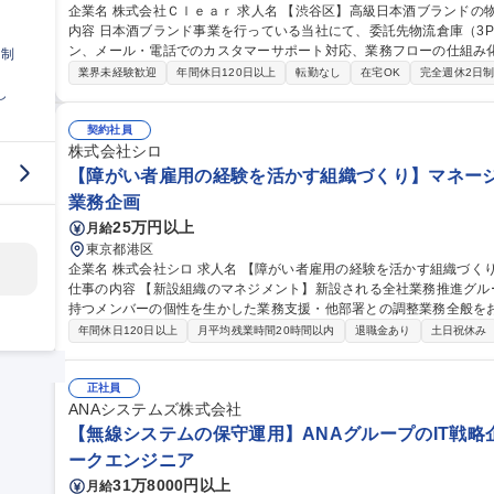
企業名 株式会社Ｃｌｅａｒ 求人名 【渋谷区】高級日本酒ブランドの物流管理・CS／オペレーション担当 仕事の
内容 日本酒ブランド事業を行っている当社にて、委託先物流倉庫（3
ン、メール・電話でのカスタマーサポート対応、業務フローの仕組み化・効率
日制
資材等の購買・発注業務および適正な在庫管理・棚卸業務 ■委託先物
業界未経験歓迎
年間休日120日以上
転勤なし
在宅OK
完全週休2日
出荷・配送オペレーション統括 ■カスタマーサポート対応（メール・
し
ロー構築・標準化・仕組み化の推進及び社内外関係者との調整 募集職種 【渋谷区】高級日本酒ブランドの物流管
理・CS／オペレーション担当
契約社員
株式会社シロ
【障がい者雇用の経験を活かす組織づくり】マネージャ
業務企画
25万円以上
月給
東京都港区
企業名 株式会社シロ 求人名 【障がい者雇用の経験を活かす組織づくり】マネージャー候補/『SHIRO』ブランド
仕事の内容 【新設組織のマネジメント】新設される全社業務推進グル
持つメンバーの個性を生かした業務支援・他部署との調整業務全般をお任せします。 ■障が
もに働くことが当たり前となる職場づくり ■メンバーの業務支援、相
年間休日120日以上
月平均残業時間20時間以内
退職金あり
土日祝休み
適した業務の切り出し・振り分け ■他部署との業務調整・連携構築 ■
ーの改善 ◆入社後の業務の変更範囲：当社の指定する範囲 募集職種 【障がい者雇用の経験を活かす組織づくり】
マネージャー候補/『SHIRO』ブランド
正社員
ANAシステムズ株式会社
【無線システムの保守運用】ANAグループのIT戦略
ークエンジニア
31万8000円以上
月給