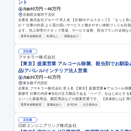
ント
40万円～46万円
月給
京都府京都市下京区
企業名 株式会社グルーヴ 求人名 【京都/ホテルスタッフ】「もっと良いホテルにしたい」想いを形にしません
か？ 仕事の内容 より質の高いサービスと働きやすい体制づくりを目指し新たなホテル運営マネージャーを募集し
ます。売上管理やスタッフ育成、サービス改善、宿泊プランの企画な
ションです。 ＞＞仕事内容＜＜ ホテル運営全般をお任せします！ ■ホテル全体の運営管理 ■アルバイトスタッフ
業界未経験歓迎
転勤なし
退職金あり
の育成・マネジメント ■売上/稼働率の管理 ■予約サイト（OTA）の販
上に向けた改善 ■施設/設備の維持管理 ■地域との連携やイベント企画 
本社との連携 ■備品等の在庫管理/発注業務 ■電話/メール対応 ■清掃業務など 募集職種 【京都/ホテル
正社員
「もっと良いホテルにしたい」想いを形にしませんか？
フマキラー株式会社
【東京】提案営業 アルコール除菌、殺虫剤でお馴染み
品/アパレル/インテリア法人営業
30万円～41万円
月給
東京都千代田区
企業名 フマキラー株式会社 求人名 【東京】提案営業★アルコール除菌、殺虫剤でお馴染みのフマキラー ◎WEB
面接可 仕事の内容 ■当社の主力製品である「ベープ」をはじめとする殺虫用品や「キッチン用アルコール除菌」
といった家庭用品、園芸用品などの提案営業です。 【具体的には】商
ー、スーパー ドラッグストア等 ）への本部商談と店頭での販売促進を中心に担っていただきます。市場や販売動
業界未経験歓迎
退職金あり
在宅OK
土日祝休み
向の調査 ・製品や売場レイアウトの提案、 その提案資料の作成（ディ
暮らしを守ることに直結するやりがいのある営業です ■弊社は海外で
は海外営業としてのキャリア構築も可能です。 募集職種 【東京】提案営業★アルコール除菌、殺虫剤でお馴染み
正社員
のフマキラー ◎WEB面接可
日鉄エンジニアリング株式会社