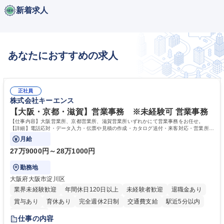
新着求人
あなたにおすすめの求人
正社員
株式会社キーエンス
【大阪・京都・滋賀】営業事務 ※未経験可 営業事務
【仕事内容】大阪営業所、京都営業所、滋賀営業所いずれかにて営業事務をお任せ。
【詳細】電話応対・データ入力・伝票や見積の作成・カタログ送付・来客対応・営業所内
で発生する事務業務や業務改善をお任せ。
月給
27万9000円～28万1000円
勤務地
大阪府大阪市淀川区
業界未経験歓迎
年間休日120日以上
未経験者歓迎
退職金あり
賞与あり
育休あり
完全週休2日制
交通費支給
駅近5分以内
土日祝休み
仕事の内容