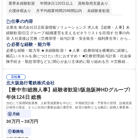
業界未経験歓迎
年間休日120日以上
資格取得支援あり
介護休暇あり
月平均残業時間20時間以内
未経験者歓迎
住宅手当あり
時短勤務あり
退職金あり
在宅OK
賞与あり
仕事の内容
育休あり
完全週休2日制
交通費支給
土日祝休み
寮・社宅あり
企業名 株式会社日立医薬情報ソリューションズ 求人名 【総務・人事】未
経験歓迎/日立グループ/組織運営を支えるゼネラリストを目指す 仕事の内
容 入社直後は労務（労務管理・給与計算・安全衛生・福利厚生等）からお
任せいたします。将来は総務・採用・教育業務へ守備範囲を広げ、組織運
必要な経験・能力等
営を支えるゼネラリストをめざせます。 ・初期業務：労働時間管理、給与
必要な経験・能力等 ★未経験歓迎！ ★人事・総務領域を横断的に経験し
計算、社会保険対応、福利厚生管理、安全衛生、健康経営推進等をお任せ
幅広いスキルを身につけたい方におすすめ！ ■労務管理(給与計算・社会保
します。ご経験に応じて、休職者管理など、幅広く経験を積んでいただき
険手続き・勤怠管理など)に関心があり主体的に取り組める方 ※労務経験
ます。 ・将来的な広がり：総務・採用・教育・税務対応・経営企画等。
者は早期にご活躍いただけます。 ■チームで仕事を推進できる方■将来は
★メンバーがマンツーマンで丁寧に教えるため、ご経験が浅くても安心！
マネジメント職として活躍したい 【尚可】■人事、労務、採用、教育業務
幅広く経験を積みたい意欲がある方に最適な環境です。 募集職種 【総
正社員
のご経験 ■労務管理（給与計算・社会保険手続き・勤怠管理など）の経験
北大阪急行電鉄株式会社
務・人事】未経験歓迎/日立グループ/組織運営を支えるゼネラリストを目
■衛生管理者の資格をお持ちの方 学歴・資格 学歴：大学院 大学 高専 短大
指す
専修学校 高校 語学力： 資格：
【豊中市/総務人事】経験者歓迎!/阪急阪神HDグループ/
年休124日 総務
当社にて採用関係業務、人材育成業務を中心に、中期経営計画・予算等の管理、設備投資
計画等の策定、さらに社内の重要会議の運営等、経営の根幹となる幅広い総務人事業務全
般を担当していただきます。
月給
30万円～38万円
勤務地