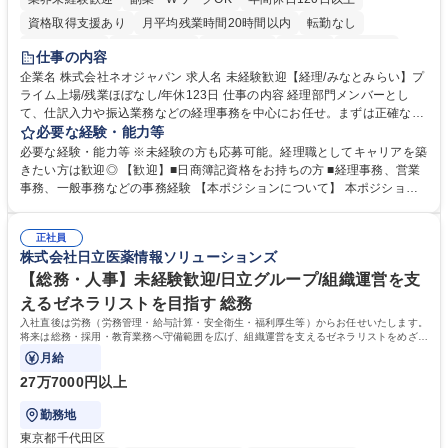
資格取得支援あり
月平均残業時間20時間以内
転勤なし
未経験者歓迎
時短勤務あり
退職金あり
在宅OK
賞与あり
仕事の内容
完全週休2日制
交通費支給
駅近5分以内
土日祝休み
服装自由
企業名 株式会社ネオジャパン 求人名 未経験歓迎【経理/みなとみらい】プ
ライム上場/残業ほぼなし/年休123日 仕事の内容 経理部門メンバーとし
寮・社宅あり
て、仕訳入力や振込業務などの経理事務を中心にお任せ。まずは正確な入
力・確認業務からスタートし、既存メンバーと一緒に業務を進めながら段
必要な経験・能力等
階的に経理知識を身につけていただきます。 【具体的には】 ■社内稟議に
必要な経験・能力等 ※未経験の方も応募可能。経理職としてキャリアを築
基づく仕訳入力 ■月末の振込業務 ■明細作成 ■伝票処理、記帳業務 ■既存
きたい方は歓迎◎ 【歓迎】■日商簿記資格をお持ちの方 ■経理事務、営業
メンバーの業務サポート 【将来的には】 ■月次決算補助 ■四半期・年次決
事務、一般事務などの事務経験 【本ポジションについて】 本ポジション
算補助 ■有価証券報告書など開示資料作成補助 ■海外子会社を含む連結決
の魅力は、プライム上場企業の経理部門で、未経験から経理キャリアをス
算補助 ※3～5年程度を目安に、徐々に決算業務へ業務範囲を広げていく
タートできる点です。まずは仕訳入力や振込業務など基礎的な業務から担
想定です。 募集職種 未経験歓迎【経理/みなとみらい】プライム上場/残業
正社員
当し、3～5年をかけて月次決算・四半期決算・開示資料作成補助などへス
株式会社日立医薬情報ソリューションズ
ほぼなし/年休123日
テップアップできます。また、残業は通常月ほぼなく、決算月でも10時間
未満のため、無理なく経理として専門性を身につけられる環境です。 学
【総務・人事】未経験歓迎/日立グループ/組織運営を支
歴・資格 学歴：大学院 大学 高専 短大 専修学校 高校 語学力： 資格：日商
えるゼネラリストを目指す 総務
簿記検定1級 日商簿記検定2級
入社直後は労務（労務管理・給与計算・安全衛生・福利厚生等）からお任せいたします。
将来は総務・採用・教育業務へ守備範囲を広げ、組織運営を支えるゼネラリストをめざせ
ます。
月給
27万7000円以上
勤務地
東京都千代田区