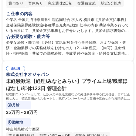
賞与あり
育休あり
完全週休2日制
交通費支給
駅近5分以内
土日祝休み
仕事の内容
企業名 全国共済神奈川県生活協同組合 求人名 横浜市【共済金支払事務】
金融保険業界経験歓迎/各種手当充実/転勤無 仕事の内容 共済事業を行って
いる当社にて、共済金支払事務をお任せいたします。共済金請求書類の受
付・内容確認・審査・データ入力のほか、加入者様や医療機関等からの問
必要な経験・能力等
い合わせ電話対応や書類発送等を担当します。 ■共済金請求書類の受付、
必要な経験・能力等 【必須】電話応対を伴う事務経験、および保険・共
内容確認、および共済金支払に関する審査・事務処理業務全般を担当 ■専
済・金融業界での実務経験をお持ちの方（2～4年程度）【尚可】生命保
用システムへのデータ入力、各種必要書類の作成・発送作業 ■加入者様や
険・損害保険・共済での勤務経験、事故受付や保険金・給付金支払業務経
医療機関等からの各種問い合わせに対する丁寧かつ迅速な電話応対 ■現場
験がある方 【求める人物像】■相手の立場に立った丁寧な対応ができる方
調査の対応および業務プロセスの改善活動 【業務内容の変更範囲】当社の
■チームワークを大切にし、素直に学べる方★外勤の保険営業から内勤事
指定する業務 募集職種 横浜市【共済金支払事務】金融保険業界経験歓迎/
正社員
務へのキャリアチェンジ希望者も大歓迎です！ 学歴・資格 学歴：大学院
株式会社ネオジャパン
各種手当充実/転勤無
大学 高専 短大 専修学校 高校 語学力： 資格：
未経験歓迎【経理/みなとみらい】プライム上場/残業ほ
ぼなし/年休123日 管理会計
経理部門メンバーとして、仕訳入力や振込業務などの経理事務を中心にお任せ。まずは正
確な入力・確認業務からスタートし、既存メンバーと一緒に業務を進めながら段階的に経
理知識を身につけていただきます。
月給
25万円～28万円
勤務地
神奈川県横浜市西区
業界未経験歓迎
副業・WワークOK
年間休日120日以上