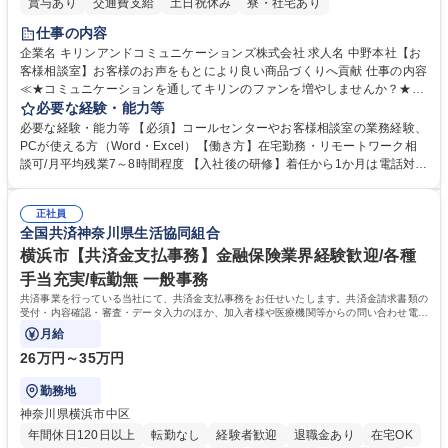
賞与あり
交通費支給
土日祝休み
寮・社宅あり
仕事の内容
企業名 キリンアンドコミュニケーションズ株式会社 求人名 中野本社【お
客様相談室】お客様のお声をもとにより良い商品づくりへ貢献 仕事の内容
≪★コミュニケーションを通してキリンのファンを増やしませんか？★≫
お客様のお声をより良い商品づくりに活かしていく上で、窓口となるお客
必要な経験・能力等
様相談室でのお仕事です。 日々お客様からいただくキリングループへのご
必要な経験・能力等 【必須】コールセンターやお客様相談室の業務経験、
意見を、企業活動に活かしています。お客様からの声に迅速かつ誠意をも
PCが使える方（Word・Excel）【働き方】在宅勤務・リモートワーク相
って対応、情報提供するとともにグループ内活動に反映しています。 【具
談可/月平均残業7～8時間程度 【入社後の研修】着任から1か月は電話対応
体的には】電話応対、メール、お手紙対応、ご指摘品調査報告書作成、有
のOJTを中心に実施し、電話対応に慣れた段階でメール・手紙のOJTを実
人チャットボット対応など。 【1日の対応件数】■電話：月間一人当たり
施する予定です。独り立ち以降もしっかりフォローする体制を整えていま
平均100件前後■メール・手紙：同上40件前後 募集職種 中野本社【お客様
正社員
すのでご安心ください。 【当社について】キリングループの広報機能を担
全国共済神奈川県生活協同組合
相談室】お客様のお声をもとにより良い商品づくりへ貢献
う会社として、お客様との出会いを大切にし、磨き上げたホスピタリティ
を込めてコミュニケーションをとりながら広報関連業務を行っておりま
横浜市【共済金支払事務】金融保険業界経験歓迎/各種
す。 学歴・資格 学歴：大学院 大学 高専 短大 専修学校 高校 語学力： 資
手当充実/転勤無 一般事務
格：
共済事業を行っている当社にて、共済金支払事務をお任せいたします。共済金請求書類の
受付・内容確認・審査・データ入力のほか、加入者様や医療機関等からの問い合わせ電話
対応や書類発送等を担当します。
月給
26万円～35万円
勤務地
神奈川県横浜市中区
年間休日120日以上
転勤なし
経験者歓迎
退職金あり
在宅OK