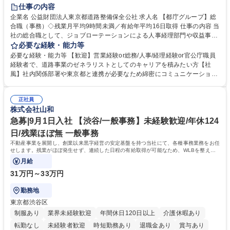
研修あり
退職金あり
賞与あり
完全週休2日制
交通費支給
仕事の内容
駅近5分以内
資格取得手当あり
食事補助あり
企業名 公益財団法人東京都道路整備保全公社 求人名 【都庁グループ】総
合職（事務）◇残業月平均9時間未満／有給年平均16日取得 仕事の内容 当
社の総合職として、ジョブローテーションによる人事経理部門や収益事業
等のフロント部門の部署等幅広い部署での業務をお任せいたします。研修
必要な経験・能力等
制度やキャリア支援が充実しております！ ※下記業務詳細 【業務詳細】■
必要な経験・能力等 【歓迎】営業経験or総務/人事/経理経験or官公庁職員
管理部門：広報、人事、経理など当公社の運営に係る管理業務 ■収益部
経験者で、道路事業のゼネラリストとしてのキャリアを積みたい方【社
門：駐車場の新規開拓、管理運営、新宿駅西口広場の「イベントコーナ
風】社内関係部署や東京都と連携が必要なため綿密にコミュニケーション
ー」などの管理運営 ■道路部門：整備の急がれる骨格幹線道路や木造住宅
を図っています。 【業務の魅力】■幅広く携われる：総合職（事務）で
密集地域の特定整備路線の用地取得、道路に関する普及啓発事業、都内の
は、駐車場の管理運営や道路用地の取得、公益財団法人の中枢を担う管理
道路施設や道路工事現場の見学ツアー事業 ※入社後は上記いずれかの部門
正社員
部門など多岐に渡る業務を経験できます。 ■様々なプロジェクト：駐車場
株式会社山和
へ配属。※業務内容変更の範囲：会社の定める業務 募集職種 【都庁グル
事業の他、新宿駅西口広場内に設置された照明を兼ねた広告「ブライトサ
ープ】総合職（事務）◇残業月平均9時間未満／有給年平均16日取得
イン」の管理運営を行うなど、事業収益を生み出す活動を積極的に行って
急募|9月1日入社 【渋谷/一般事務】未経験歓迎/年休124
います。 学歴・資格 学歴：大学院 大学 高専 短大 専修学校 高校 語学力：
日/残業ほぼ無 一般事務
資格：
不動産事業を展開し、創業以来黒字経営の安定基盤を持つ当社にて、各種事務業務をお任
せします。残業がほぼ発生せず、連続した日程の有給取得が可能なため、WLBを整えた
い方にお勧めの環境です！
月給
31万円～33万円
勤務地
東京都渋谷区
制服あり
業界未経験歓迎
年間休日120日以上
介護休暇あり
転勤なし
未経験者歓迎
時短勤務あり
退職金あり
賞与あり