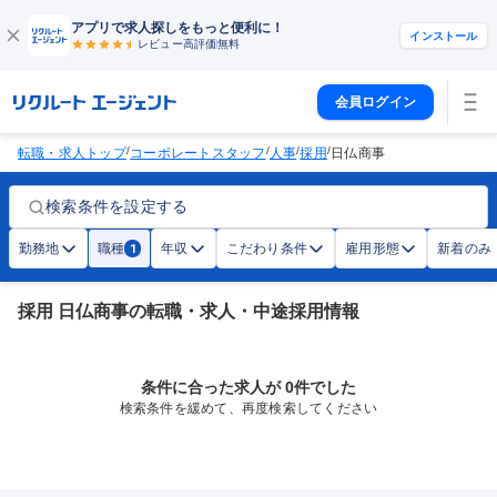
アプリで求人探しをもっと便利に！
インストール
レビュー高評価
無料
会員ログイン
/
/
/
/
転職・求人トップ
コーポレートスタッフ
人事
採用
日仏商事
検索条件を設定する
勤務地
職種
年収
こだわり条件
雇用形態
新着のみ
1
採用 日仏商事の転職・求人・中途採用情報
条件に合った求人が 0件でした
検索条件を緩めて、再度検索してください