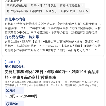
大阪府豊中市
業界未経験歓迎
年間休日120日以上
資格取得支援あり
月平均残業時間20時間以内
転勤なし
経験者歓迎
駅ナカ
退職金あり
完全週休2日制
交通費支給
駅近5分以内
仕事の内容
土日祝休み
服装自由
昼食補助あり
食事補助あり
企業名 北大阪急行電鉄株式会社 求人名 【豊中市/総務人事】経験者歓迎！/
阪急阪神HDグループ/年休124日 仕事の内容 当社にて採用関係業務、人材
育成業務を中心に、中期経営計画・予算等の管理、設備投資計画等の策
定、さらに社内の重要会議の運営等、経営の根幹となる幅広い総務人事業
必要な経験・能力等
務全般を担当していただきます。 【主な業務内容】 ■採用関係業務および
必要な経験・能力等 【必須】■総務人事の実務経験がある方 【歓迎】■採
人材育成(社員研修)業務の推進 ■中期経営計画および予算等の管理 ■設備
用業務、人材育成に携わったことのある方 【求める人物像】 ■探求心を持
投資計画等の策定 ■社内の重要会議の運営 ■その他総務人事業務全般 【入
ち前向きに業務に取り組める方 ■臆せずに部門・会社を超えたコミュニケ
社後】入社後は採用や育成をメインに担当し将来的には経営根幹に関わる
ーションの取れる方 ■自分で考えて行動のできる方 ■第二の創業期を迎え
総務人事業務全般へ幅広く従事していただきます。 募集職種 【豊中市/総
る当社で組織の次代を担うネクスト人材として長期的に成長したい方 ■周
務人事】経験者歓迎！/阪急阪神HDグループ/年休124日
正社員
囲のメンバーと協調しつつ主体性を持って能動的に業務を推進できる方 学
星和株式会社
歴・資格 学歴：大学院 大学 高専 短大 専修学校 高校 語学力： 資格：
受発注事務 年休125日・年収400万~・残業10H 食品原
料・健康食品の商社 営業事務
輸入される食品原料や食品添加物、健康食品等を扱う「食」の総合商社である当社にて、
営業事務として営業サポートや書類作成、データ入力、電話対応などの業務をお任せしま
す。
月給
30万円～37万5000円
勤務地