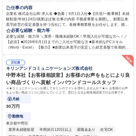
育休あり
完全週休2日制
交通費支給
土日祝休み
仕事の内容
企業名 株式会社山和 求人名 ◆急募｜9月1日入社◆【渋谷/一般事務】未経
験歓迎/年休124日/残業ほぼ無 仕事の内容 不動産事業を展開し、創業以来
黒字経営の安定基盤を持つ当社にて、各種事務業務をお任せします。残業
がほぼ発生せず、連続した日程の有給取得が可能なため、WLBを整えたい
必要な経験・能力等
方にお勧めの環境です！ 入社後はOJTを通じて丁寧に研修を行いますの
必要な経験・能力等 ＼業界・職種未経験OK！早期入社が可能な方へ！／
で、事務未経験の方でも安心して臨むことができます。 【業務詳細】■電
【必須】■2026年9月1日までのご入社が可能な方 ■基本的なPCスキル
話・来客対応 ■物件の鍵や社内の備品管理 ■データ入力や書類作成 ■契約
（Word・Excel） 【魅力】 ■創業以来黒字の安定した経営基盤で長期的に
書などのファイリング ■郵送物の仕訳・発送 など 募集職種 ◆急募｜9月1
安心して働ける環境 ■残業ほぼなしで働きやすさ抜群、プライベートとの
日入社◆【渋谷/一般事務】未経験歓迎/年休124日/残業ほぼ無
両立が可能 ■有給取得を積極的に推奨、年間10日程度の取得実績 ■1ヶ月
正社員
のOJTで業務を習得可能、未経験でもしっかりサポート 学歴・資格 学
キリンアンドコミュニケーションズ株式会社
歴：大学院 大学 高専 短大 語学力： 資格：
中野本社【お客様相談室】お客様のお声をもとにより良
い商品づくりへ貢献 インバウンドコールスタッフ
≪★コミュニケーションを通してキリンのファンを増やしませんか？★≫ お客様のお声
をより良い商品づくりに活かしていく上で、窓口となるお客様相談室でのお仕事です。
月給
30万円
勤務地
東京都中野区
業界未経験歓迎
年間休日120日以上
退職金あり
在宅OK