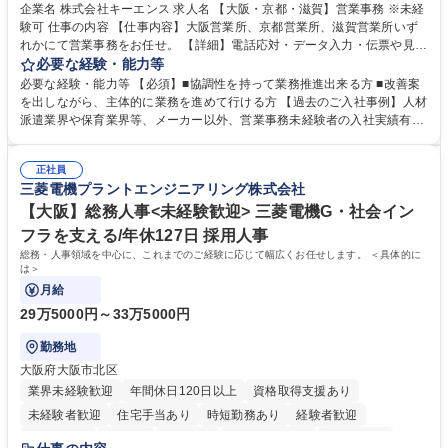
企業名 株式会社キーエンス 求人名 【大阪・京都・滋賀】営業事務 ※未経
験可 仕事の内容 【仕事内容】大阪営業所、京都営業所、滋賀営業所いず
れかにて営業事務をお任せ。 【詳細】電話応対・データ入力・伝票や見積
の作成・カタログ送付・来客対応・営業所内で発生する事務業務や業務改
必要な経験・能力等
善をお任せ。 【教育制度】ご入社後、育成担当とペアになりながらOJTに
必要な経験・能力等 【必須】■協調性を持って業務推進出来る方 ■改善案
て業務を覚えていただくことが可能です。業務システムがきちんと構築さ
を出しながら、主体的に業務を進めて行ける方 【過去のご入社事例】人材
れているため、スムーズに仕事に慣れることができる環境です。また、
派遣業界や保育業界等、メーカー以外、営業事務未経験者の入社実績有
「チームで成果を出す文化」があり、良いやり方を積極的に共有しながら
【当社の事務職について】単なる事務ではなく主体性を発揮したサポート
常に改善を目指す風土のため、安心して業務に取り組んでいただけます。
により、キーエンスの付加価値向上に貢献します。ベースの定型業務に加
募集職種 【大阪・京都・滋賀】営業事務 ※未経験可
正社員
えて、お客様や社員の状況に合わせ、能動的なサポート、改善の動きも期
三菱電機プラントエンジニアリング株式会社
待され。組織を支えるスペシャリストとして、チームに貢献し、結果的に
社員から頼られる存在になることができます。平均19:30の退勤以降の業
【大阪】総務人事<未経験歓迎> 三菱電機G・社会イン
務の持ち帰りも禁止されており、メリハリのある働き方となります。 学
フラを支える/年休127日 採用人事
歴・資格 学歴：大学院 大学 高専 短大 語学力： 資格：
総務・人事領域を中心に、これまでのご経験に応じて幅広くお任せします。 ＜具体的に
は＞
月給
29万5000円～33万5000円
勤務地
大阪府大阪市北区
業界未経験歓迎
年間休日120日以上
資格取得支援あり
未経験者歓迎
住宅手当あり
時短勤務あり
経験者歓迎
退職金あり
在宅OK
賞与あり
完全週休2日制
交通費支給