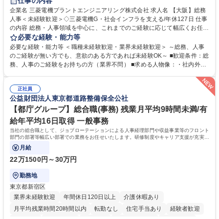
仕事の内容
駅近5分以内
土日祝休み
服装自由
寮・社宅あり
食事補助あり
企業名 三菱電機プラントエンジニアリング株式会社 求人名 【大阪】総務
人事＜未経験歓迎＞◇三菱電機G・社会インフラを支える/年休127日 仕事
の内容 総務・人事領域を中心に、これまでのご経験に応じて幅広くお任せ
します。 ＜具体的には＞ ・総務/人事労務（給与・社保・勤怠管理など）
必要な経験・能力等
・採用・教育研修 ・福利厚生運用 など ※基本的には事務所勤務ですが、
必要な経験・能力等 ＜職種未経験歓迎・業界未経験歓迎＞ ～総務、人事
採用や教育等の業務内容により、関西圏以外への日帰り・宿泊を伴う国内
のご経験が無い方でも、意欲のある方であれば未経験OK～ ■歓迎条件：総
出張もございます。 ※担当業務を持ちつつ、お互いに助け合いながら、総
務、人事のご経験をお持ちの方（業界不問） ■求める人物像：・社内外の
務部という組織として協力しながら進める体制です。 募集職種 【大阪】
関係各部門との調整を率先して行い、業務を円滑に遂行できる協調性やコ
総務人事＜未経験歓迎＞◇三菱電機G・社会インフラを支える/年休127日
ミュニケーション能力を持っている方 ・人事総務領域に興味がありゼネラ
正社員
リスト志向をお持ちの方 学歴・資格 学歴：大学院 大学 語学力： 資格：
公益財団法人東京都道路整備保全公社
【都庁グループ】総合職(事務) 残業月平均9時間未満/有
給年平均16日取得 一般事務
当社の総合職として、ジョブローテーションによる人事経理部門や収益事業等のフロント
部門の部署等幅広い部署での業務をお任せいたします。研修制度やキャリア支援が充実し
ております！ ※下記業務詳細
月給
22万1500円～30万円
勤務地
東京都新宿区
業界未経験歓迎
年間休日120日以上
介護休暇あり
月平均残業時間20時間以内
転勤なし
住宅手当あり
経験者歓迎