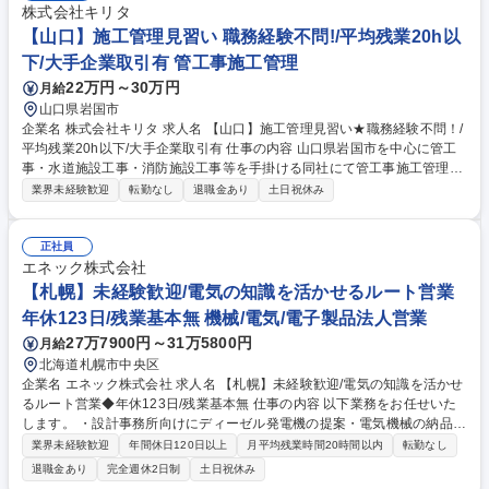
株式会社キリタ
【山口】施工管理見習い 職務経験不問!/平均残業20h以
下/大手企業取引有 管工事施工管理
22万円～30万円
月給
山口県岩国市
企業名 株式会社キリタ 求人名 【山口】施工管理見習い★職務経験不問！/
平均残業20h以下/大手企業取引有 仕事の内容 山口県岩国市を中心に管工
事・水道施設工事・消防施設工事等を手掛ける同社にて管工事施工管理見
習いとして、先輩社員の現場にて1から業務を学んでいただきます。 現場
業界未経験歓迎
転勤なし
退職金あり
土日祝休み
監督として工事全体の管理をする仕事で、効率的かつ安全に工事が行われ
るようにすることがミッションです。 まずは管工事や同社の事業について
知っていただき、 その後施工計画、実行予算の作成並びに現場代理人とし
正社員
て現場管理、作業監督等の施工管理業務をお任せします。 募集職種 【山
エネック株式会社
口】施工管理見習い★職務経験不問！/平均残業20h以下/大手企業取引有
【札幌】未経験歓迎/電気の知識を活かせるルート営業
年休123日/残業基本無 機械/電気/電子製品法人営業
27万7900円～31万5800円
月給
北海道札幌市中央区
企業名 エネック株式会社 求人名 【札幌】未経験歓迎/電気の知識を活かせ
るルート営業◆年休123日/残業基本無 仕事の内容 以下業務をお任せいた
します。 ・設計事務所向けにディーゼル発電機の提案・電気機械の納品に
伴う現場立ち合い・納品後の相談対応など技術的フォロー 【未経験でも成
業界未経験歓迎
年間休日120日以上
月平均残業時間20時間以内
転勤なし
果を出せる100％ルート営業です！】 ニーズの高い商品のため、すぐに成
退職金あり
完全週休2日制
土日祝休み
果を出せます！ ◎ 商材知識は入社後に少しずつ覚えればOK！ ◎ 最初は