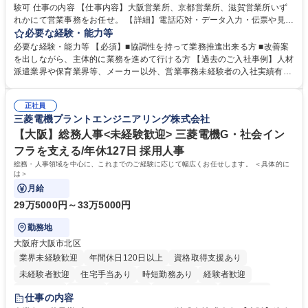
験可 仕事の内容 【仕事内容】大阪営業所、京都営業所、滋賀営業所いず
れかにて営業事務をお任せ。 【詳細】電話応対・データ入力・伝票や見積
の作成・カタログ送付・来客対応・営業所内で発生する事務業務や業務改
必要な経験・能力等
善をお任せ。 【教育制度】ご入社後、育成担当とペアになりながらOJTに
必要な経験・能力等 【必須】■協調性を持って業務推進出来る方 ■改善案
て業務を覚えていただくことが可能です。業務システムがきちんと構築さ
を出しながら、主体的に業務を進めて行ける方 【過去のご入社事例】人材
れているため、スムーズに仕事に慣れることができる環境です。また、
派遣業界や保育業界等、メーカー以外、営業事務未経験者の入社実績有
「チームで成果を出す文化」があり、良いやり方を積極的に共有しながら
【当社の事務職について】単なる事務ではなく主体性を発揮したサポート
常に改善を目指す風土のため、安心して業務に取り組んでいただけます。
により、キーエンスの付加価値向上に貢献します。ベースの定型業務に加
募集職種 【大阪・京都・滋賀】営業事務 ※未経験可
正社員
えて、お客様や社員の状況に合わせ、能動的なサポート、改善の動きも期
三菱電機プラントエンジニアリング株式会社
待され。組織を支えるスペシャリストとして、チームに貢献し、結果的に
社員から頼られる存在になることができます。平均19:30の退勤以降の業
【大阪】総務人事<未経験歓迎> 三菱電機G・社会イン
務の持ち帰りも禁止されており、メリハリのある働き方となります。 学
フラを支える/年休127日 採用人事
歴・資格 学歴：大学院 大学 高専 短大 語学力： 資格：
総務・人事領域を中心に、これまでのご経験に応じて幅広くお任せします。 ＜具体的に
は＞
月給
29万5000円～33万5000円
勤務地
大阪府大阪市北区
業界未経験歓迎
年間休日120日以上
資格取得支援あり
未経験者歓迎
住宅手当あり
時短勤務あり
経験者歓迎
退職金あり
在宅OK
賞与あり
完全週休2日制
交通費支給
仕事の内容
駅近5分以内
土日祝休み
服装自由
寮・社宅あり
食事補助あり