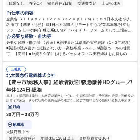
残業なし
在宅OK
完全週休2日制
交通費支給
土日祝休み
仕事の内容
企業名 ＳＴＪＡｄｖｉｓｏｒｓＧｒｏｕｐＬｉｍｉｔｅｄ日本支社 求人
名 東京【経理・総務】週1日出社程度のリモート中心/残業基本無/独立系
ファーム 仕事の内容 独立系ECMアドバイザリーファームとして上場前後
の資本市場戦略を設計する当社にて経理・総務をお任せします。基礎的な
必要な経験・能力等
バックオフィス業務からスタートし組織を支える専任担当として広く活躍
必要な経験・能力等 【必須】■経理または総務の実務経験（1～3年程度）
できる環境です。 ■日常経理、月次および年次決算サポート業務 ■本国
■英語の読み書きに抵抗がない方（高校卒業レベル。AI翻訳ツールの使用
（グローバル）との英文メール対応（AI翻訳ツール等を使用しての対応で
可）【尚可】■外資系企業におけるバックオフィス実務経験をお持ちの方
問題ございません） ■オフィス環境整備、郵便物の発送・受取等の総務業
【必須・尚可要件】簿記などの特別な資格や、TOEIC等のスコアは求めて
務全般 ■その他バックオフィス関連サポート ※ご経験に合わせて無理なく
おりません。日々の事務処理を丁寧かつ正確に行える方を歓迎します。
業務をお任せします。残業も基本的には発生せず、ご自身のペースで業務
正社員
【働き方について】現在は週4日程度の在宅勤務を実施しており、ワーク
北大阪急行電鉄株式会社
を進めやすく定着率の高い環境です。 募集職種 東京【経理・総務】週1日
ライフバランスを重視する方に最適な環境です（フルリモートも面接で相
出社程度のリモート中心/残業基本無/独立系ファーム
談可）。【求める人物像】幅広いバックオフィス業務に柔軟に対応でき、
【豊中市/総務人事】経験者歓迎!/阪急阪神HDグループ/
社内外と円滑にコミュニケーションを取りながら業務を推進できる方 学
年休124日 総務
歴・資格 学歴：大学院 大学 高専 短大 専修学校 高校 語学力： 資格：
当社にて採用関係業務、人材育成業務を中心に、中期経営計画・予算等の管理、設備投資
計画等の策定、さらに社内の重要会議の運営等、経営の根幹となる幅広い総務人事業務全
般を担当していただきます。
月給
30万円～38万円
勤務地
大阪府豊中市
業界未経験歓迎
年間休日120日以上
資格取得支援あり