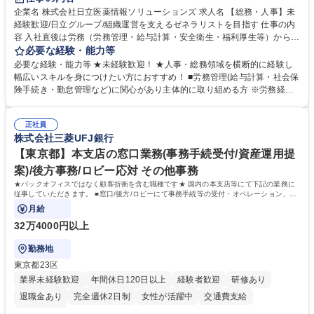
育休あり
完全週休2日制
交通費支給
土日祝休み
寮・社宅あり
企業名 株式会社日立医薬情報ソリューションズ 求人名 【総務・人事】未
経験歓迎/日立グループ/組織運営を支えるゼネラリストを目指す 仕事の内
容 入社直後は労務（労務管理・給与計算・安全衛生・福利厚生等）からお
任せいたします。将来は総務・採用・教育業務へ守備範囲を広げ、組織運
必要な経験・能力等
営を支えるゼネラリストをめざせます。 ・初期業務：労働時間管理、給与
必要な経験・能力等 ★未経験歓迎！ ★人事・総務領域を横断的に経験し
計算、社会保険対応、福利厚生管理、安全衛生、健康経営推進等をお任せ
幅広いスキルを身につけたい方におすすめ！ ■労務管理(給与計算・社会保
します。ご経験に応じて、休職者管理など、幅広く経験を積んでいただき
険手続き・勤怠管理など)に関心があり主体的に取り組める方 ※労務経験
ます。 ・将来的な広がり：総務・採用・教育・税務対応・経営企画等。
者は早期にご活躍いただけます。 ■チームで仕事を推進できる方■将来は
★メンバーがマンツーマンで丁寧に教えるため、ご経験が浅くても安心！
マネジメント職として活躍したい 【尚可】■人事、労務、採用、教育業務
幅広く経験を積みたい意欲がある方に最適な環境です。 募集職種 【総
正社員
のご経験 ■労務管理（給与計算・社会保険手続き・勤怠管理など）の経験
株式会社三菱UFJ銀行
務・人事】未経験歓迎/日立グループ/組織運営を支えるゼネラリストを目
■衛生管理者の資格をお持ちの方 学歴・資格 学歴：大学院 大学 高専 短大
指す
専修学校 高校 語学力： 資格：
【東京都】本支店の窓口業務(事務手続受付/資産運用提
案)/後方事務/ロビー応対 その他事務
★バックオフィスではなく顧客折衝を含む職種です★ 国内の本支店等にて下記の業務に
従事していただきます。 ■窓口/後方/ロビーにて事務手続等の受付・オペレーション、お
客様対応
月給
32万4000円以上
勤務地
東京都23区
業界未経験歓迎
年間休日120日以上
経験者歓迎
研修あり
退職金あり
完全週休2日制
女性が活躍中
交通費支給
土日祝休み