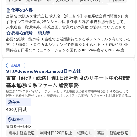
服装自由
第二新卒歓迎
寮・社宅あり
食事補助あり
仕事の内容
企業名 大阪ガス株式会社 求人名 【第二新卒】事務系総合職 #関西を代表
するインフラ企業 #ポテンシャル採用 仕事の内容 事務系総合職として、
人事総務、資源海外、事業企画、営業などの業務に従事していただきま
す。 【業務内容の一例】■所属事業部の勤労業務 ■海外に関係する各種業
必要な経験・能力等
務 ■営業部門の企画スタッフ、ルート営業 【キャリアパス】入社後の配属
必要な経験・能力等 ★当社でご活躍期待できるポテンシャルを有している
ポジションで一定期間ご活躍頂いた後、本人の適性及び将来のキャリアを
方 【人物像】・ロジカルシンキングで物事を捉えられる ・社内及び社外
鑑みてジョブローテーションを行います。 【育成】OJTでの現場育成や研
関係者と円滑なコミュニケーションを図れる ■2024年度から2026年度ま
修カリキュラムを通じて、Daigasグループの業務で必要となる知識につい
での3ヵ年を対象とする「Daigasグループ中期経営計画2026」を策定しま
て学んでいただきます。 募集職種 【第二新卒】事務系総合職 #関西を代
した。https://www.osakagas.co.jp/company/press/pr2024/1777576_564
表するインフラ企業 #ポテンシャル採用
正社員
72.html ■エネルギーセキュリティの不安定化や気候変動による自然災害の
STJAdvisorsGroupLimited日本支社
甚大化など、これまで以上に社会課題解決の重要性が高まっています。
「未来の日常」の創造に向けて持続可能な社会の実現に貢献してまいりま
東京【経理・総務】週1日出社程度のリモート中心/残業
す。 学歴・資格 学歴：大学院 大学 語学力： 資格：
基本無/独立系ファーム 総務事務
独立系ECMアドバイザリーファームとして上場前後の資本市場戦略を設計する当社にて
経理・総務をお任せします。基礎的なバックオフィス業務からスタートし組織を支える専
任担当として広く活躍できる環境です。
年俸
400万円以上
勤務地
東京都千代田区
業界未経験歓迎
年間休日120日以上
転勤なし
英語
経験者歓迎