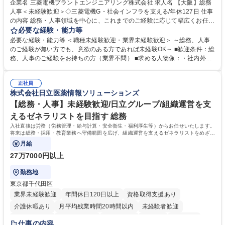
企業名 三菱電機プラントエンジニアリング株式会社 求人名 【大阪】総務
人事＜未経験歓迎＞◇三菱電機G・社会インフラを支える/年休127日 仕事
の内容 総務・人事領域を中心に、これまでのご経験に応じて幅広くお任せ
します。 ＜具体的には＞ ・総務/人事労務（給与・社保・勤怠管理など）
必要な経験・能力等
・採用・教育研修 ・福利厚生運用 など ※基本的には事務所勤務ですが、
必要な経験・能力等 ＜職種未経験歓迎・業界未経験歓迎＞ ～総務、人事
採用や教育等の業務内容により、関西圏以外への日帰り・宿泊を伴う国内
のご経験が無い方でも、意欲のある方であれば未経験OK～ ■歓迎条件：総
出張もございます。 ※担当業務を持ちつつ、お互いに助け合いながら、総
務、人事のご経験をお持ちの方（業界不問） ■求める人物像：・社内外の
務部という組織として協力しながら進める体制です。 募集職種 【大阪】
関係各部門との調整を率先して行い、業務を円滑に遂行できる協調性やコ
総務人事＜未経験歓迎＞◇三菱電機G・社会インフラを支える/年休127日
ミュニケーション能力を持っている方 ・人事総務領域に興味がありゼネラ
正社員
リスト志向をお持ちの方 学歴・資格 学歴：大学院 大学 語学力： 資格：
株式会社日立医薬情報ソリューションズ
【総務・人事】未経験歓迎/日立グループ/組織運営を支
えるゼネラリストを目指す 総務
入社直後は労務（労務管理・給与計算・安全衛生・福利厚生等）からお任せいたします。
将来は総務・採用・教育業務へ守備範囲を広げ、組織運営を支えるゼネラリストをめざせ
ます。
月給
27万7000円以上
勤務地
東京都千代田区
業界未経験歓迎
年間休日120日以上
資格取得支援あり
介護休暇あり
月平均残業時間20時間以内
未経験者歓迎
住宅手当あり
時短勤務あり
退職金あり
在宅OK
賞与あり
仕事の内容