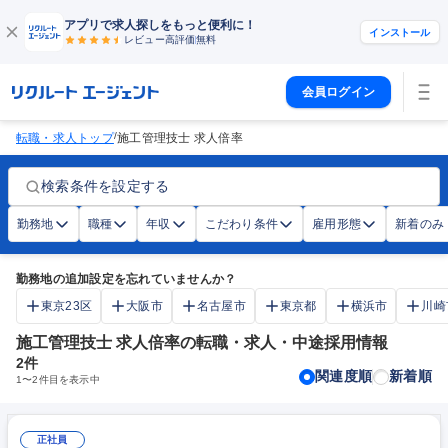
アプリで求人探しをもっと便利に！
インストール
レビュー高評価
無料
会員ログイン
/
転職・求人トップ
施工管理技士 求人倍率
検索条件を設定する
勤務地
職種
年収
こだわり条件
雇用形態
新着のみ
勤務地の追加設定を忘れていませんか？
東京23区
大阪市
名古屋市
東京都
横浜市
川崎
施工管理技士 求人倍率の転職・求人・中途採用情報
2
件
関連度順
新着順
1
〜
2
件目を表示中
正社員