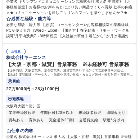
企業名 キリンアンドコミュニケーションズ株式会社 求人名 中野本社【お
客様相談室】お客様のお声をもとにより良い商品づくりへ貢献 仕事の内容
≪★コミュニケーションを通してキリンのファンを増やしませんか？★≫
お客様のお声をより良い商品づくりに活かしていく上で、窓口となるお客
必要な経験・能力等
様相談室でのお仕事です。 日々お客様からいただくキリングループへのご
必要な経験・能力等 【必須】コールセンターやお客様相談室の業務経験、
意見を、企業活動に活かしています。お客様からの声に迅速かつ誠意をも
PCが使える方（Word・Excel）【働き方】在宅勤務・リモートワーク相
って対応、情報提供するとともにグループ内活動に反映しています。 【具
談可/月平均残業7～8時間程度 【入社後の研修】着任から1か月は電話対応
体的には】電話応対、メール、お手紙対応、ご指摘品調査報告書作成、有
のOJTを中心に実施し、電話対応に慣れた段階でメール・手紙のOJTを実
人チャットボット対応など。 【1日の対応件数】■電話：月間一人当たり
施する予定です。独り立ち以降もしっかりフォローする体制を整えていま
平均100件前後■メール・手紙：同上40件前後 募集職種 中野本社【お客様
正社員
すのでご安心ください。 【当社について】キリングループの広報機能を担
株式会社キーエンス
相談室】お客様のお声をもとにより良い商品づくりへ貢献
う会社として、お客様との出会いを大切にし、磨き上げたホスピタリティ
を込めてコミュニケーションをとりながら広報関連業務を行っておりま
【大阪・京都・滋賀】営業事務 ※未経験可 営業事務
す。 学歴・資格 学歴：大学院 大学 高専 短大 専修学校 高校 語学力： 資
【仕事内容】大阪営業所、京都営業所、滋賀営業所いずれかにて営業事務をお任せ。
格：
【詳細】電話応対・データ入力・伝票や見積の作成・カタログ送付・来客対応・営業所内
で発生する事務業務や業務改善をお任せ。
月給
27万9000円～28万1000円
勤務地
大阪府大阪市淀川区
業界未経験歓迎
年間休日120日以上
未経験者歓迎
退職金あり
賞与あり
育休あり
完全週休2日制
交通費支給
駅近5分以内
土日祝休み
仕事の内容
企業名 株式会社キーエンス 求人名 【大阪・京都・滋賀】営業事務 ※未経