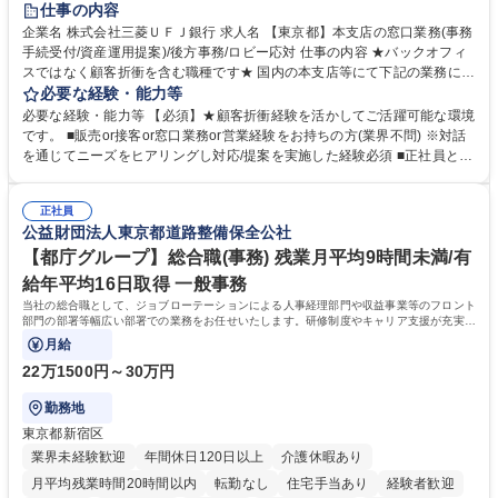
仕事の内容
企業名 株式会社三菱ＵＦＪ銀行 求人名 【東京都】本支店の窓口業務(事務
手続受付/資産運用提案)/後方事務/ロビー応対 仕事の内容 ★バックオフィ
スではなく顧客折衝を含む職種です★ 国内の本支店等にて下記の業務に従
事していただきます。 ■窓口/後方/ロビーにて事務手続等の受付・オペレ
必要な経験・能力等
ーション、お客様対応 ■窓口にて、ご来店された個人のお客様に対して金
必要な経験・能力等 【必須】★顧客折衝経験を活かしてご活躍可能な環境
融商品のご提案 ■効率的な事務運用の検討・構築等 ≪業務紹介：ご応募前
です。 ■販売or接客or窓口業務or営業経験をお持ちの方(業界不問) ※対話
に必ずご覧ください≫ ※記事 https://www.mysite.bk.mufg.jp/career/circle/
を通じてニーズをヒアリングし対応/提案を実施した経験必須 ■正社員とし
article17/ ※動画 https://youtu.be/H-S7HaJqqbg 募集職種 【東京都】本支
ての就業経験1年以上 【歓迎】■金融業界での就業経験■銀行での預金為替
店の窓口業務(事務手続受付/資産運用提案)/後方事務/ロビー応対
事務経験 ■金融商品の提案・販売経験 ≪魅力≫研修やOJT環境が整ってい
正社員
るので安心して入行いただけます。 幅広いキャリアの選択肢があり、公募
公益財団法人東京都道路整備保全公社
や社内副業等を活用し、 一人ひとりが挑戦できるカルチャーが浸透してい
ます。 学歴・資格 学歴：大学院 大学 高専 短大 専修学校 高校 語学力：
【都庁グループ】総合職(事務) 残業月平均9時間未満/有
資格：
給年平均16日取得 一般事務
当社の総合職として、ジョブローテーションによる人事経理部門や収益事業等のフロント
部門の部署等幅広い部署での業務をお任せいたします。研修制度やキャリア支援が充実し
ております！ ※下記業務詳細
月給
22万1500円～30万円
勤務地
東京都新宿区
業界未経験歓迎
年間休日120日以上
介護休暇あり
月平均残業時間20時間以内
転勤なし
住宅手当あり
経験者歓迎