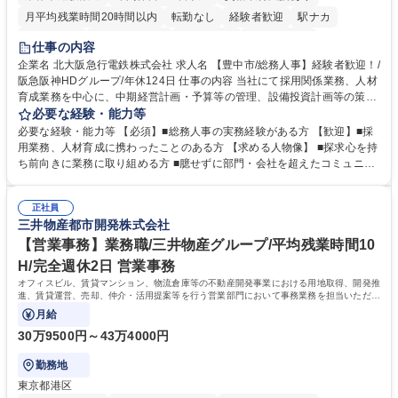
月平均残業時間20時間以内
転勤なし
経験者歓迎
駅ナカ
退職金あり
完全週休2日制
交通費支給
駅近5分以内
仕事の内容
土日祝休み
服装自由
昼食補助あり
食事補助あり
企業名 北大阪急行電鉄株式会社 求人名 【豊中市/総務人事】経験者歓迎！/
阪急阪神HDグループ/年休124日 仕事の内容 当社にて採用関係業務、人材
育成業務を中心に、中期経営計画・予算等の管理、設備投資計画等の策
定、さらに社内の重要会議の運営等、経営の根幹となる幅広い総務人事業
必要な経験・能力等
務全般を担当していただきます。 【主な業務内容】 ■採用関係業務および
必要な経験・能力等 【必須】■総務人事の実務経験がある方 【歓迎】■採
人材育成(社員研修)業務の推進 ■中期経営計画および予算等の管理 ■設備
用業務、人材育成に携わったことのある方 【求める人物像】 ■探求心を持
投資計画等の策定 ■社内の重要会議の運営 ■その他総務人事業務全般 【入
ち前向きに業務に取り組める方 ■臆せずに部門・会社を超えたコミュニケ
社後】入社後は採用や育成をメインに担当し将来的には経営根幹に関わる
ーションの取れる方 ■自分で考えて行動のできる方 ■第二の創業期を迎え
総務人事業務全般へ幅広く従事していただきます。 募集職種 【豊中市/総
る当社で組織の次代を担うネクスト人材として長期的に成長したい方 ■周
務人事】経験者歓迎！/阪急阪神HDグループ/年休124日
正社員
囲のメンバーと協調しつつ主体性を持って能動的に業務を推進できる方 学
三井物産都市開発株式会社
歴・資格 学歴：大学院 大学 高専 短大 専修学校 高校 語学力： 資格：
【営業事務】業務職/三井物産グループ/平均残業時間10
H/完全週休2日 営業事務
オフィスビル、賃貸マンション、物流倉庫等の不動産開発事業における用地取得、開発推
進、賃貸運営、売却、仲介・活用提案等を行う営業部門において事務業務を担当いただき
ます。
月給
30万9500円～43万4000円
勤務地
東京都港区