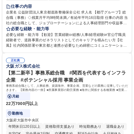
研修あり
退職金あり
賞与あり
完全週休2日制
交通費支給
仕事の内容
駅近5分以内
資格取得手当あり
食事補助あり
企業名 公益財団法人東京都道路整備保全公社 求人名 【都庁グループ】総
合職（事務）◇残業月平均9時間未満／有給年平均16日取得 仕事の内容 当
社の総合職として、ジョブローテーションによる人事経理部門や収益事業
等のフロント部門の部署等幅広い部署での業務をお任せいたします。研修
必要な経験・能力等
制度やキャリア支援が充実しております！ ※下記業務詳細 【業務詳細】■
必要な経験・能力等 【歓迎】営業経験or総務/人事/経理経験or官公庁職員
管理部門：広報、人事、経理など当公社の運営に係る管理業務 ■収益部
経験者で、道路事業のゼネラリストとしてのキャリアを積みたい方【社
門：駐車場の新規開拓、管理運営、新宿駅西口広場の「イベントコーナ
風】社内関係部署や東京都と連携が必要なため綿密にコミュニケーション
ー」などの管理運営 ■道路部門：整備の急がれる骨格幹線道路や木造住宅
を図っています。 【業務の魅力】■幅広く携われる：総合職（事務）で
密集地域の特定整備路線の用地取得、道路に関する普及啓発事業、都内の
は、駐車場の管理運営や道路用地の取得、公益財団法人の中枢を担う管理
道路施設や道路工事現場の見学ツアー事業 ※入社後は上記いずれかの部門
正社員
部門など多岐に渡る業務を経験できます。 ■様々なプロジェクト：駐車場
大阪ガス株式会社
へ配属。※業務内容変更の範囲：会社の定める業務 募集職種 【都庁グル
事業の他、新宿駅西口広場内に設置された照明を兼ねた広告「ブライトサ
ープ】総合職（事務）◇残業月平均9時間未満／有給年平均16日取得
イン」の管理運営を行うなど、事業収益を生み出す活動を積極的に行って
【第二新卒】事務系総合職 #関西を代表するインフラ
います。 学歴・資格 学歴：大学院 大学 高専 短大 専修学校 高校 語学力：
企業 #ポテンシャル採用 事業企画
資格：
事務系総合職として、人事総務、資源海外、事業企画、営業などの業務に従事していただ
きます。 【業務内容の一例】■所属事業部の勤労業務 ■海外に関係する各種業務 ■営業部
門の企画スタッフ、ルート営業
月給
22万7000円以上
勤務地
大阪府大阪市中央区
年間休日120日以上
資格取得支援あり
時短勤務あり
退職金あり
在宅OK
完全週休2日制
交通費支給
駅近5分以内
土日祝休み