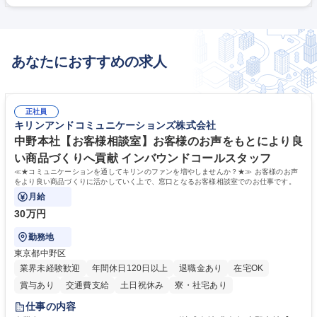
先輩に同行して、一緒に学ぶところからスタート。営業未経験でもOKで
す！ 募集職種 【札幌】未経験歓迎/電気の知識を活かせるルート営業◆年
休123日/残業基本無
あなたにおすすめの求人
正社員
キリンアンドコミュニケーションズ株式会社
中野本社【お客様相談室】お客様のお声をもとにより良
い商品づくりへ貢献 インバウンドコールスタッフ
≪★コミュニケーションを通してキリンのファンを増やしませんか？★≫ お客様のお声
をより良い商品づくりに活かしていく上で、窓口となるお客様相談室でのお仕事です。
月給
30万円
勤務地
東京都中野区
業界未経験歓迎
年間休日120日以上
退職金あり
在宅OK
賞与あり
交通費支給
土日祝休み
寮・社宅あり
仕事の内容