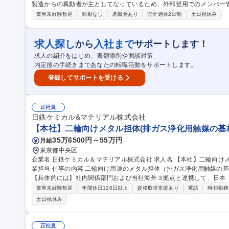
製造からの異動者が主としてなっているため、外部登用でのメンバー
す。 ・管理業務だけでなく、実務的な検査手法のアドバイスや技術・製造部門との是正処置管理などがありま
業界未経験歓迎
転勤なし
退職金あり
完全週休2日制
土日祝休み
す。 ・製造業の品質管理について深い専門知識を要し、課員の指導
質管理に関わる取組みを実施して頂きます。 ・ISOの品質管理責任
募集職種 【八幡西区/品質保証】/センサー機器メーカー/転勤無/働き
求人探し
入社まで
から
サポートします！
求人の紹介をはじめ、書類添削や面談対策
内定後の手続きまであなたの転職活動をサポートします。
登録してサポートを受ける
正社員
日鉄ケミカル&マテリアル株式会社
【本社】二輪向けメタル担体(排ガス浄化用触媒の基材
35万6500円～55万円
月給
東京都中央区
企業名 日鉄ケミカル＆マテリアル株式会社 求人名 【本社】二輪向けメタル担体（排ガス浄化用触媒の基材）の営
業担当 仕事の内容 二輪向け用途のメタル担体（排ガス浄化用触媒の基材）の営業活動を担っていただきます。
【具体的には】社内関係部門および当社海外３拠点と連携して、日本
加えて、東南アジア、インド、中国にある二輪メーカー拠点や触媒メ
業界未経験歓迎
年間休日120日以上
資格取得支援あり
英語
時短勤務
方針への反映、拡販活動立案と採用獲得活動の実行など戦略的な営業
土日祝休み
ドネシア、インド、中国に拠点を有しております） 募集職種 【本社】二輪向けメタル担体（排ガス浄化用触媒の
基材）の営業担当
正社員