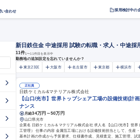
採用検討中の
問い合わせ
新日鉄住金 中途採用 試験の転職・求人・中途採
11
件
1
〜
11
件目を表示中
勤務地の追加設定を忘れていませんか？
東京23区
大阪市
名古屋市
東京都
横浜市
正社員
日鉄ケミカル&マテリアル株式会社
【山口/光市】世界トップシェア工場の設備技術(計画
ナンス
34万円～50万円
月給
山口県光市
企業名 日鉄ケミカル＆マテリアル株式会社 求人名 【山口/光市】世界トップシェア工場の設備技術（計画から施
工管理） 仕事の内容 金属箔工場における設備技術担当として、生産・用役・検査設備の導入や改造業務を担当。
基本計画の作成から予算要求、仕様書作成、見積査定、施工管理、試