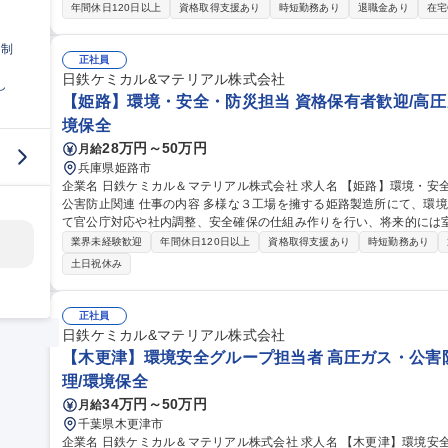
す。 【詳細】スタッフ系の設備技術として設備投資案件の立案・予算化・実行、工場標準の改訂を主導。突発保
年間休日120日以上
資格取得支援あり
時短勤務あり
退職金あり
在宅
全や修繕は保全チーム（操業系）が担うため、計画的な業務遂行が可能で
交代勤務や原則呼び出し・休日出勤はありません。山口に腰を据えて
日制
るダイナミズムを実感できます。 募集職種 【山口
正社員
日鉄ケミカル&マテリアル株式会社
し
【姫路】環境・安全・防災担当 資格保有者歓迎/高圧
境保全
28万円～50万円
月給
兵庫県姫路市
企業名 日鉄ケミカル＆マテリアル株式会社 求人名 【姫路】環境・安全・防災担当★資格保有者歓迎/高圧ガス・
公害防止関連 仕事の内容 多様な３工場を擁する姫路製造所にて、環境・安全・防災管理業務を担当。実務者とし
て官公庁対応や社内調整、安全確保の仕組み作りを行い、将来的には
指せます。 ご経験に合わせて、周囲がサポートしながら業務にキャッチアップして頂きます。 【事業所の紹介】
業界未経験歓迎
年間休日120日以上
資格取得支援あり
時短勤務あり
約260名が在籍する以下の3工場で、多種多様な製品の製造を行ってい
土日祝休み
学品の製造） 2．コンポジット工場（炭素繊維強化プラスチック製品
料の製造） 募集職種 【姫路】環境・安全・防災担当★資格保有者
正社員
日鉄ケミカル&マテリアル株式会社
【木更津】環境安全グループ担当者 高圧ガス・公害
理/環境保全
34万円～50万円
月給
千葉県木更津市
企業名 日鉄ケミカル＆マテリアル株式会社 求人名 【木更津】環境安全グループ担当者★高圧ガス・公害防止関連