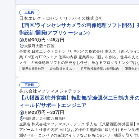
正社員
日本エレクトロセンサリデバイス株式会社
【西区/ラインセンサカメラの画像処理ソフト開発】残業
御設計/開発(アプリケーション)
30万円～45万円
月給
大阪府大阪市西区
企業名 日本エレクトロセンサリデバイス株式会社 求人名 【西区/ラインセンサカメラの画像処理ソフト開発】残
業10h/国内TOPシェア 仕事の内容 産業界の「眼」を創る。世界を支える製造現場で不可欠な「ラインスキャンカ
メラ」の画像処理ソフトの開発をお任せ。単なるプログラミングでは
ルゴリズム構築を担当します。 自社ブランド製品の仕様検討から実装、テストまで1～2名で完結させる「一貫担
業界未経験歓迎
資格取得支援あり
月平均残業時間20時間以内
退職金あ
当制」。他社が匙を投げる高度な要求に対し、カメラメーカーの知見
体・食品等、社会貢献度の高い分野で自分の書いたコードが製品を動かす
中で、画像処理のスペシャリストとして揺るぎない市場価値を築き、一生モ
正社員
種 【西区/ラインセンサカメラの画像処理ソフト開発】残業10h/国内T
株式会社マツシマメジャテック
【八幡西区/海外営業】転勤無/完全週休二日制/九州
ィールド/サポートエンジニア
23万円～33万円
月給
福岡県北九州市八幡西区
企業名 株式会社マツシマメジャテック 求人名 【八幡西区/海外営業】転勤無/完全週休二日制/九州の技術を世界へ
アピール！ 仕事の内容 当社はお客様の工場設備に取り付けるセンサ機器メーカーです。 材料タンクの内容量の計
測やベルトコンベヤの保護スイッチなど各所にセンサー機器が取り付いています。 【具体的には