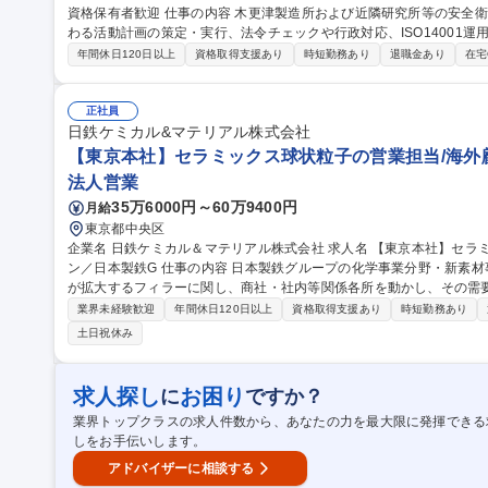
資格保有者歓迎 仕事の内容 木更津製造所および近隣研究所等の安全衛生、環境防災、化学品安全、健康管理に関
わる活動計画の策定・実行、法令チェックや行政対応、ISO14001
す。 【詳細】(1)安全衛生・環境防災・化学品安全の計画策定、実行フォロー (2)法令チェック、行政立ち入り対
年間休日120日以上
資格取得支援あり
時短勤務あり
退職金あり
在宅
応 (3)事故防止、原因究明と対策 (4)衛生・健康管理の分析、フォロー 
業廃棄物処理の管理、業者委託契約 ★周辺の研究所や他部門もサポ
呼び出し・休日出勤の可能性もありますが手当は全額支給されます。 募集職種 【木更津】環境安全グループ担当
正社員
者★高圧ガス・公害防止関連資格保有者歓迎
日鉄ケミカル&マテリアル株式会社
【東京本社】セラミックス球状粒子の営業担当/海外顧
法人営業
35万6000円～60万9400円
月給
東京都中央区
企業名 日鉄ケミカル＆マテリアル株式会社 求人名 【東京本社】セラミックス球状粒子の営業担当／海外顧客メイ
ン／日本製鉄G 仕事の内容 日本製鉄グループの化学事業分野・新素材事業分野を担う中核企業の当社にて、需要
が拡大するフィラーに関し、商社・社内等関係各所を動かし、その需
を担っていただきます。 【詳細】既に知名度のある商品への引合いに対して、引合いの将来性を見極め、顧客ご
業界未経験歓迎
年間休日120日以上
資格取得支援あり
時短勤務あり
との拡販戦術を立案実行し、フィラー商品を拡販します。 ■需要家等
土日祝休み
マーケティング、社内関係部門との調整：４割程度 ＜補足＞・担当
イン ・担当社数：10社程度の見込み 募集職種 【東京本社】セラミックス球状粒子の営業担当／海外顧客メイン／
日本製鉄G
求人探し
お困り
に
ですか？
業界トップクラスの求人件数から、あなたの力を最大限に発揮できる
しをお手伝いします。
アドバイザーに相談する