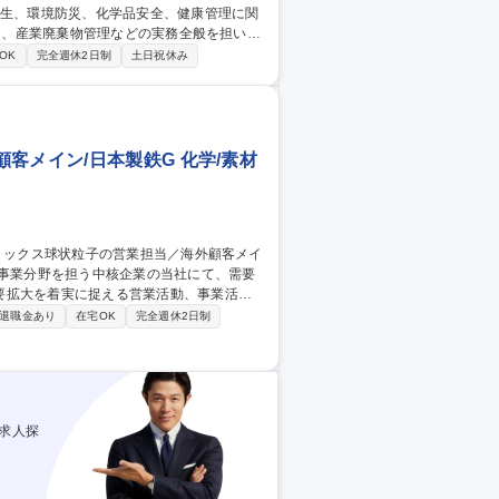
運用、産業廃棄物管理などの実務全般を担いま
OK
完全週休2日制
土日祝休み
(5)ＩＳＯ１４００１運用、監査対応 (6)産
ートする広範な役務です。突発トラブル時は
客メイン/日本製鉄G 化学/素材
要拡大を着実に捉える営業活動、事業活動
退職金あり
在宅OK
完全週休2日制
への営業：６割程度 ■営業戦略の企画立案、
顧客：海外資本企業・日系企業の現地法人メ
求人探