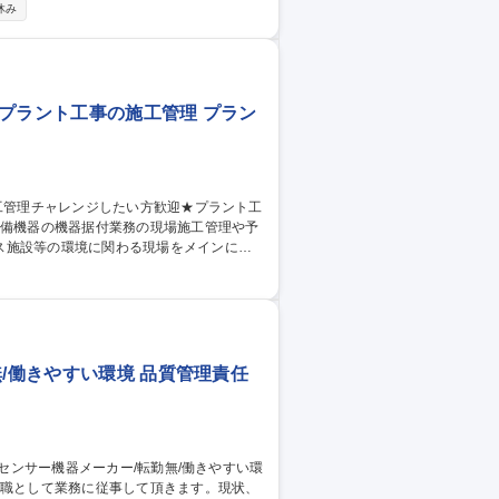
なく、当社海外法人や海外代理店の協力しな
休み
エリアを中心に予定しております。（1週間/
】転勤
プラント工事の施工管理 プラン
ス施設等の環境に関わる現場をメインに施
の更新案件が多数あり、その技術を活かして国
げてまいります。★一次下請けとして依頼
れます。 募集職種 【大阪】
理
無/働きやすい環境 品質管理責任