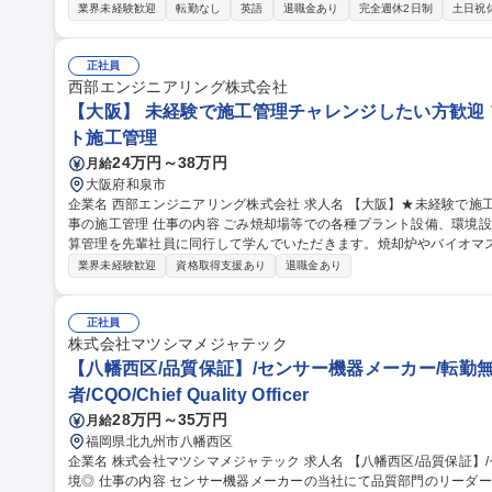
産業用計測機器の販売が主務となります。 ■最初はご自身の力だけで
業界未経験歓迎
転勤なし
英語
退職金あり
完全週休2日制
土日祝
がら、担当エリアでの当社製品の拡販をお願いします。 ■東南アジア
月の出張が発生する予定、海外手当・保険有。担当企業によって前後有） 募集職種 【八幡西区/海外営業
無/完全週休二日制/九州の技術を世界へアピール！
正社員
西部エンジニアリング株式会社
【大阪】 未経験で施工管理チャレンジしたい方歓迎 
ト施工管理
24万円～38万円
月給
大阪府和泉市
企業名 西部エンジニアリング株式会社 求人名 【大阪】★未経験で施工管理チャレンジしたい方歓迎★プラント工
事の施工管理 仕事の内容 ごみ焼却場等での各種プラント設備、環境設備機器の機器据付業務の現場施工管理や予
算管理を先輩社員に同行して学んでいただきます。焼却炉やバイオマ
工計画に基づき 引き渡しまで計画通り安全に工程を進めていただきます。が多い為、安定受注しています（焼却
業界未経験歓迎
資格取得支援あり
退職金あり
炉メーカー全てと取引があるのは弊社が唯一です)!5～6年は焼却炉
が推奨するバイオマス施設の案件が増加予定で今後も更なる成長を遂
主からの評価が高く頼りにされており、また、公共施設の建設を担う使命感が感じら
正社員
★未経験で施工管理チャレンジしたい方歓迎★プラント工事の施工管
株式会社マツシマメジャテック
【八幡西区/品質保証】/センサー機器メーカー/転勤
者/CQO/Chief Quality Officer
28万円～35万円
月給
福岡県北九州市八幡西区
企業名 株式会社マツシマメジャテック 求人名 【八幡西区/品質保証】/センサー機器メーカー/転勤無/働きやすい環
境◎ 仕事の内容 センサー機器メーカーの当社にて品質部門のリーダー職として業務に従事して頂きます。現状、