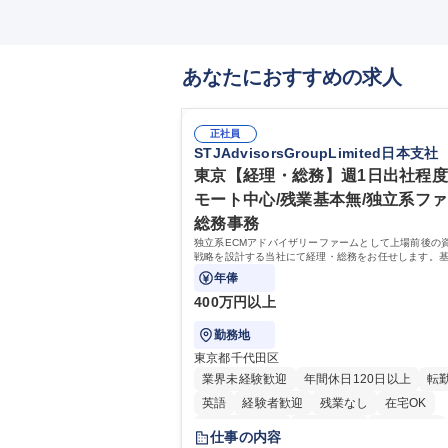
あなたにおすすめの求人
正社員
STJAdvisorsGroupLimited日本支社
東京【経理・総務】週1日出社程
モート中心/残業基本無/独立系フ
総務事務
独立系ECMアドバイザリーファームとして上場前後の
戦略を設計する当社にて経理・総務をお任せします。
バックオフィス業務からスタートし組織を支える専任
年俸
て広く活躍できる環境です。
400万円以上
勤務地
東京都千代田区
業界未経験歓迎
年間休日120日以上
転
英語
経験者歓迎
残業なし
在宅OK
完全週休2日制
交通費支給
土日祝休み
仕事の内容