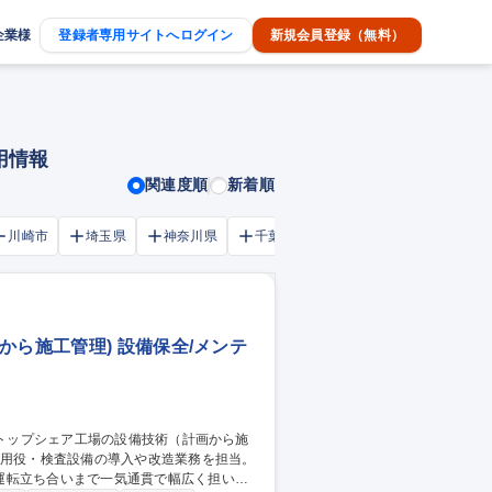
企業様
登録者専用サイトへログイン
新規会員登録（無料）
用情報
関連度順
新着順
川崎市
埼玉県
神奈川県
千葉市
大阪府
千葉県
から施工管理) 設備保全/メンテ
運転立ち合いまで一気通貫で幅広く担いま