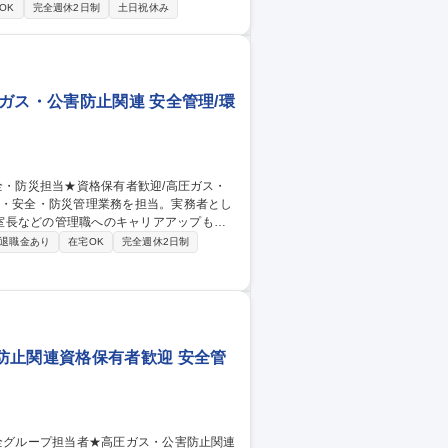
OK
完全週休2日制
土日祝休み
す。 ★残業は月平均20～30時間程度、
、世界水準のモノづくりを設備面から支え
/光市】世界トップシェア工場の設備技術（計画から施工管理）
ガス・公害防止関連 安全管理/環
室長などの管理職へのキャリアアップも目
退職金あり
在宅OK
完全週休2日制
ます。 1．化成工場（ベンゼン等の基礎化
の製造） 3．マイクロン工場（半導体封止材
歓迎/高圧ガス・公害防止関連
防止関連資格保有者歓迎 安全管