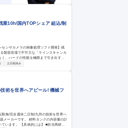
10h/国内TOPシェア 組込/制
なく、ハードの性能を極限まで引き出すア
り
土日祝休み
で最適解を導き出します。自動車・半導
手応えを実感。AI・IoTへの応用も加速
ノの技術を磨ける環境です。 募集職
OPシェア
の技術を世界へアピール! 機械フ
】 ■担当商材は