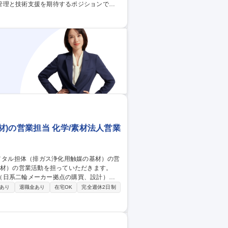
管理と技術支援を期待するポジションで
教育を行ないながら、時には陣頭に立って品
者として内外との折衝や監査対応も行います。
やすい環境◎
)の営業担当 化学/素材法人営業
（日系二輪メーカー拠点の購買、設計）に
ーカー など顧客の課題、ニーズ把握と事業
あり
退職金あり
在宅OK
完全週休2日制
活動を行うポジションです。（当社はイン