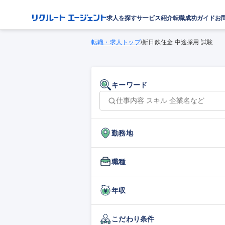
求人を探す
サービス紹介
転職成功ガイド
お
転職・求人トップ
/
新日鉄住金 中途採用 試験
キーワード
勤務地
職種
年収
こだわり条件