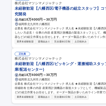
株式会社マツシマメジャテック
未経験歓迎【八幡西区/電子機器の組立スタッフ】コ
究開発
18万4000円～30万円
月給
福岡県北九州市八幡西区
企業名 株式会社マツシマメジャテック 求人名 ★未経験歓迎【八幡西区/電子機器の組立スタッフ】コツコツ作業
したい方必見！ 仕事の内容 産業用計測機器の製造スタッフとして、機械製品(駆動機・レベル計・コンベヤ周辺機
器など)の組立作業をお任せします。オーダー製品が多いためライン
み上げていきます。 【具体的に】 ■機械、電気部品のネジ締め、組み立て ■配線の取り付け ■動作確認 など ★仕
業界未経験歓迎
退職金あり
完全週休2日制
土日祝休み
事の進め方：数十分で完成する小型製品もあれば、数日かけてじっく
容に応じて1人または2～3人のチームで作業をおこなう場合もございます。 募集職種 ★未経験歓迎【八幡
子機器の組立スタッフ】コツコツ作業したい方必見！
正社員
株式会社マツシマメジャテック
未経験歓迎【八幡西区/ピッキング・運搬補助スタッ
庫/配送センター)
18万4000円～30万円
月給
福岡県北九州市八幡西区
企業名 株式会社マツシマメジャテック 求人名 ★未経験歓迎【八幡西区/ピッキング・運搬補助スタッフ】資格取
得補助有 仕事の内容 産業用計測機器の製造スタッフとして、機械製品(駆動機・レベル計・コンベヤ周辺機器な
ど)の組立作業をお任せします。オーダー製品が多いためライン作業
げていきます。 ■ピッキング作業/・製品梱包、開梱作業や入荷部品移動と移動収納、表面処理部材の支給準備 ・
業界未経験歓迎
退職金あり
完全週休2日制
土日祝休み
部材の運搬はクレーンやフォークリフトを使用する事もありますが、
ても安心です。■運搬補助/・運搬担当の補助として製品梱包や製品を