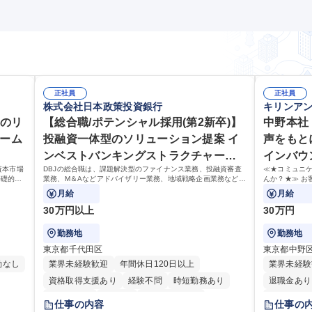
搬入や引取りを行う場合もあります。(使用トラック:1.5t/MT車) 募集職種 ★未経験歓迎【八幡西区/ピッキング・
運搬補助スタッフ】資格取得補助有
正社員
正社員
株式会社日本政策投資銀行
キリンア
度のリ
【総合職/ポテンシャル採用(第2新卒)】
中野本社
ァーム
投融資一体型のソリューション提案 イ
声をもと
ンベストバンキングストラクチャード
インバウ
資本市場
DBJの総合職は、課題解決型のファイナンス業務、投融資審査
≪★コミュニ
ファイナンス
基礎的な
業務、M＆Aなどアドバイザリー業務、地域戦略企画業務など、
んか？★≫ お
担当とし
多様な業務に精通し、複数の専門性を掛け合わせて広く社会に
上で、窓口と
月給
月給
貢献していく職種です。
30万円以上
30万円
勤務地
勤務地
東京都千代田区
東京都中野
勤なし
業界未経験歓迎
年間休日120日以上
業界未経験
資格取得支援あり
経験不問
時短勤務あり
退職金あり
退職金あり
在宅OK
完全週休2日制
土日祝休み
仕事の内容
仕事の