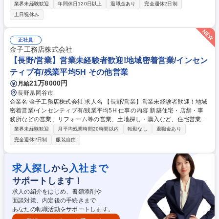
店・ビルダー・施工業者様に対するルート営業が中心で、ニーズのヒアリ
業界未経験歓迎
年間休日120日以上
退職金あり
完全週休2日制
ングから作業スタッフの手配までを担当します。 ・現場担当者へ「いつ・
土日祝休み
どこで・何名必要か」を確認 ・作業スタッフの配置やシフトを調整 ・ス
タッフやお客様との連絡・フォロー ・安全や労務に関する書類をチェッ
ク・登録 ★飛び込み営業や厳しいノルマはありません。顧客との信頼関係
正社員
を深め、「次もハイスタンダードさんに頼むよ」と言っていただけるよう
金子工務店株式会社
な、丁寧で誠実な対応が求められるポジションです。 募集職種 【営業/横
【長野/営業】営業未経験者歓迎!地域密着営業/インセン
浜】年間休日125日◎福利厚生も充実/既存のみ/転勤なし
ティブ有/残業平均5H その他営業
21万8000円
月給
長野県岡谷市
企業名 金子工務店株式会社 求人名 【長野/営業】営業未経験者歓迎！地域
密着営業/インセンティブ有/残業平均5H 仕事の内容 新築住宅・店舗・事
務所などの営業、リフォーム等の営業、土地探し・購入など、住宅営業全
般をお任せします。中南信地区がメインの地域密着営業になります。 【具
業界未経験歓迎
月平均残業時間20時間以内
転勤なし
退職金あり
体的には】 ■住宅や土地についてお悩みのお客様のニーズのヒアリング・
完全週休2日制
服装自由
ご提案 ■住宅の完成見学会、家づくりや暮らしにかかわる勉強会など、自
社にて開催のイベントの運営、お客様対応 ■見積作成、オーナー様への定
期訪問などを含むその他諸業務 （変更の範囲）当社事業所内の業務全般
求人探し
入社まで
から
募集職種 【長野/営業】営業未経験者歓迎！地域密着営業/インセンティブ
サポートします！
有/残業平均5H
求人の紹介をはじめ、書類添削や
面談対策、内定後の手続きまで
あなたの転職活動をサポートします。