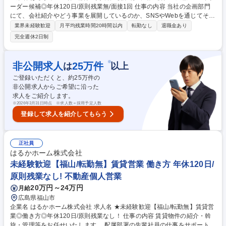
ーダー候補◎年休120日/原則残業無/面接1回 仕事の内容 当社の企画部門
にて、会社紹介やどう事業を展開しているのか、SNSやWebを通じてその
魅力を積極的に発信していく役割を担っていただきます。配属部署の先輩
業界未経験歓迎
月平均残業時間20時間以内
転勤なし
退職金あり
社員の仕事をサポートしながら一緒に学んでいくので安心！ 【具体的に
完全週休2日制
は】・集客力を高めるための広報物製作 ・物件等の写真撮影、SNSでの
情報発信 ・自社ホームページの更新・管理（※専門知識は不要） ・外部
業者への発注・ディレクション業務 単なる作業者ではなく、自走して成果
※
非公開求人
25
万件
は
以上
を出せる方を募集します！ 「この仕事が好き」と言い切れる情熱が一番大
ご登録いただくと、約
25
万件の
事。一途に、真っ直ぐに、仕事の面白さを追求できる環境！ 募集職種
非公開求人からご希望に沿った
【福山】不動産会社の広報・企画/リーダー候補◎年休120日/原則残業無/
求人をご紹介します。
面接1回
※
2026年3月31日時点 ※求人数＝採用予定人数
登録して求人を紹介してもらう
正社員
はるかホーム株式会社
未経験歓迎【福山/転勤無】賃貸営業 働き方 年休120日/
原則残業なし! 不動産個人営業
20万円～24万円
月給
広島県福山市
企業名 はるかホーム株式会社 求人名 ★未経験歓迎【福山/転勤無】賃貸営
業◎働き方◎年休120日/原則残業なし！ 仕事の内容 賃貸物件の紹介・斡
旋・管理等をお任せいたします。 配属部署の先輩社員の仕事をサポートし