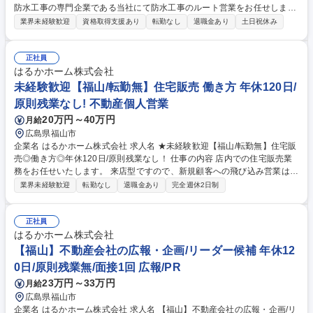
防水工事の専門企業である当社にて防水工事のルート営業をお任せしま
す。定着率が高く、中堅～ベテラン社員が多いため、じっくり時間をかけ
業界未経験歓迎
資格取得支援あり
転勤なし
退職金あり
土日祝休み
て育成。未経験から安心のサポート体制です。 【具体的には】■建設業者
（ゼネコン）からの見積りおよび打ち合わせ ■受注・現場の管理及び材料
発注の指示 ■安全協議会への参加 【担当エリア】既存顧客への営業が中心
正社員
です。長野県内が中心ですが、県外に出張することもあります。宿泊を伴
はるかホーム株式会社
う出張は少ないです。 【安心のサポート体制】先輩のサポートの元、3年
未経験歓迎【福山/転勤無】住宅販売 働き方 年休120日/
ほど経験を積んでいただいたら小規模の現場から管理をお任せしていきま
原則残業なし! 不動産個人営業
す。 募集職種 【松本市/防水工事のルート営業】年休120日/賞与3回/勤続
20万円～40万円
月給
年数20年超/未経験歓迎
広島県福山市
企業名 はるかホーム株式会社 求人名 ★未経験歓迎【福山/転勤無】住宅販
売◎働き方◎年休120日/原則残業なし！ 仕事の内容 店内での住宅販売業
務をお任せいたします。 来店型ですので、新規顧客への飛び込み営業は一
切ありません！ ■土地と物件をセットで販売しているのが、弊社の強みで
業界未経験歓迎
転勤なし
退職金あり
完全週休2日制
す！ ■顧客折衝だけでなく、書類作成などの事務作業もご対応いただきま
す。 ＊変更の範囲：当社業務全般 配属部署の先輩社員の仕事をサポート
しながら一緒に学んでいくので安心！ 募集職種 ★未経験歓迎【福山/転勤
正社員
無】住宅販売◎働き方◎年休120日/原則残業なし！
はるかホーム株式会社
【福山】不動産会社の広報・企画/リーダー候補 年休12
0日/原則残業無/面接1回 広報/PR
23万円～33万円
月給
広島県福山市
企業名 はるかホーム株式会社 求人名 【福山】不動産会社の広報・企画/リ