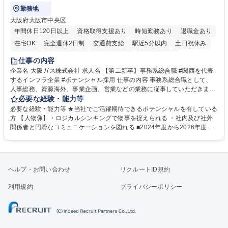
勤務地
大阪府大阪市中央区
年間休日120日以上
資格取得支援あり
時短勤務あり
退職金あり
在宅OK
完全週休2日制
交通費支給
駅近5分以内
土日祝休み
服装自由
第二新卒歓迎
寮・社宅あり
食事補助あり
仕事の内容
企業名 大阪ガス株式会社 求人名 【第二新卒】事務系総合職 #関西を代表
するインフラ企業 #ポテンシャル採用 仕事の内容 事務系総合職として、
人事総務、資源海外、事業企画、営業などの業務に従事していただきま
す。 【業務内容の一例】■所属事業部の勤労業務 ■海外に関係する各種業
必要な経験・能力等
務 ■営業部門の企画スタッフ、ルート営業 【キャリアパス】入社後の配属
必要な経験・能力等 ★当社でご活躍期待できるポテンシャルを有している
ポジションで一定期間ご活躍頂いた後、本人の適性及び将来のキャリアを
方 【人物像】・ロジカルシンキングで物事を捉えられる ・社内及び社外
鑑みてジョブローテーションを行います。 【育成】OJTでの現場育成や研
関係者と円滑なコミュニケーションを図れる ■2024年度から2026年度ま
修カリキュラムを通じて、Daigasグループの業務で必要となる知識につい
での3ヵ年を対象とする「Daigasグループ中期経営計画2026」を策定しま
て学んでいただきます。 募集職種 【第二新卒】事務系総合職 #関西を代
した。https://www.osakagas.co.jp/company/press/pr2024/1777576_564
表するインフラ企業 #ポテンシャル採用
72.html ■エネルギーセキュリティの不安定化や気候変動による自然災害の
甚大化など、これまで以上に社会課題解決の重要性が高まっています。
ヘルプ・お問い合わせ
リクルートID規約
「未来の日常」の創造に向けて持続可能な社会の実現に貢献してまいりま
す。 学歴・資格 学歴：大学院 大学 語学力： 資格：
利用規約
プライバシーポリシー