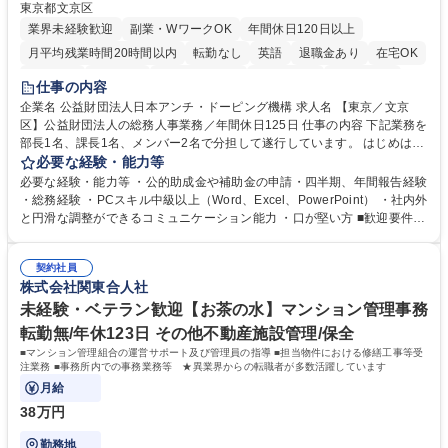
東京都文京区
業界未経験歓迎
副業・WワークOK
年間休日120日以上
月平均残業時間20時間以内
転勤なし
英語
退職金あり
在宅OK
賞与あり
育休あり
完全週休2日制
交通費支給
土日祝休み
仕事の内容
食事補助あり
企業名 公益財団法人日本アンチ・ドーピング機構 求人名 【東京／文京
区】公益財団法人の総務人事業務／年間休日125日 仕事の内容 下記業務を
部長1名、課長1名、メンバー2名で分担して遂行しています。 はじめは担
当者として業務を覚えていただき、ゆくゆくはリーダーやマネージャーポ
必要な経験・能力等
ジションとして活躍いただくことを期待しています。 【総務・人事グルー
必要な経験・能力等 ・公的助成金や補助金の申請・四半期、年間報告経験
プの業務内容】 ・人事制度関連 ・採用活動 ・教育研修の企画、実行 ・勤
・総務経験 ・PCスキル中級以上（Word、Excel、PowerPoint） ・社内外
怠管理 ・官公庁への各種提出 ・法定の会議運営（評議員会、理事会） ・
と円滑な調整ができるコミュニケーション能力 ・口が堅い方 ■歓迎要件
コンプライアンス ・内部規程やルールの管理、整備、文書管理 ・契約関
・採用業務経験 ・英語に抵抗がない方 ・営業経験 学歴・資格 学歴：大学
連 ・衛生管理 ・防災関連・公的助成金の管理・オフィス、ファシリティ
院 大学 高専 短大 専修学校 高校 語学力： 資格：
管理 ・福利厚生関連 ・職員からの問合せ、相談対応 ・その他日常の総務
契約社員
株式会社関東合人社
業務全般 募集職種 【東京／文京区】公益財団法人の総務人事業務／年間
休日125日
未経験・ベテラン歓迎【お茶の水】マンション管理事務
転勤無/年休123日 その他不動産施設管理/保全
■マンション管理組合の運営サポート及び管理員の指導 ■担当物件における修繕工事等受
注業務 ■事務所内での事務業務等 ★異業界からの転職者が多数活躍しています
月給
38万円
勤務地