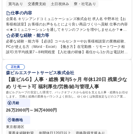
賞与あり
交通費支給
土日祝休み
寮・社宅あり
仕事の内容
企業名 キリンアンドコミュニケーションズ株式会社 求人名 中野本社【お
客様相談室】お客様のお声をもとにより良い商品づくりへ貢献 仕事の内容
≪★コミュニケーションを通してキリンのファンを増やしませんか？★≫
お客様のお声をより良い商品づくりに活かしていく上で、窓口となるお客
必要な経験・能力等
様相談室でのお仕事です。 日々お客様からいただくキリングループへのご
必要な経験・能力等 【必須】コールセンターやお客様相談室の業務経験、
意見を、企業活動に活かしています。お客様からの声に迅速かつ誠意をも
PCが使える方（Word・Excel）【働き方】在宅勤務・リモートワーク相
って対応、情報提供するとともにグループ内活動に反映しています。 【具
談可/月平均残業7～8時間程度 【入社後の研修】着任から1か月は電話対応
体的には】電話応対、メール、お手紙対応、ご指摘品調査報告書作成、有
のOJTを中心に実施し、電話対応に慣れた段階でメール・手紙のOJTを実
人チャットボット対応など。 【1日の対応件数】■電話：月間一人当たり
施する予定です。独り立ち以降もしっかりフォローする体制を整えていま
平均100件前後■メール・手紙：同上40件前後 募集職種 中野本社【お客様
正社員
すのでご安心ください。 【当社について】キリングループの広報機能を担
森ビルエステートサービス株式会社
相談室】お客様のお声をもとにより良い商品づくりへ貢献
う会社として、お客様との出会いを大切にし、磨き上げたホスピタリティ
を込めてコミュニケーションをとりながら広報関連業務を行っておりま
【森ビルG】人事・総務 賞与5ヶ月 年休120日 残業少な
す。 学歴・資格 学歴：大学院 大学 高専 短大 専修学校 高校 語学力： 資
め リモート可 福利厚生/労務/給与管理人事
格：
森ビルグループの安定した環境で、バックオフィスから会社を支える人事・総務をお任せ
します。 労務と総務の業務をバランスよく担当し、ゆくゆくは制度改定などのコア業務
にも挑戦できる、やりがいある環境です。
月給
26万2000円～36万4000円
勤務地
東京都港区
業界未経験歓迎
年間休日120日以上
資格取得支援あり