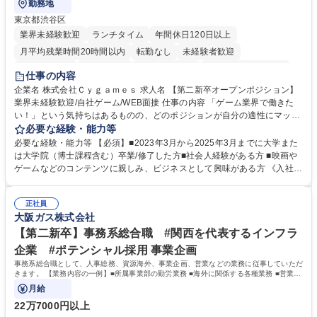
勤務地
東京都渋谷区
業界未経験歓迎
ランチタイム
年間休日120日以上
月平均残業時間20時間以内
転勤なし
未経験者歓迎
住宅手当あり
経験者歓迎
完全週休2日制
インセンティブあり
仕事の内容
交通費支給
土日祝休み
服装自由
昼食補助あり
第二新卒歓迎
企業名 株式会社Ｃｙｇａｍｅｓ 求人名 【第二新卒オープンポジション】
業界未経験歓迎/自社ゲーム/WEB面接 仕事の内容 「ゲーム業界で働きた
食事補助あり
い！」という気持ちはあるものの、どのポジションが自分の適性にマッチ
しているか悩んでいる方が対象となります！ 総合職（プランナー/データ
必要な経験・能力等
アナリストなど）、技術職（開発エンジニ ア/インフラエンジニアな
必要な経験・能力等 【必須】■2023年3月から2025年3月までに大学また
ど）、デザイン職（デザイナー/イラストレ ーターなど）等から、面接で
は大学院（博士課程含む）卒業/修了した方■社会人経験がある方 ■映画や
ご希望と適正にマッチしたポジションをご案内いたします。ゲームやエン
ゲームなどのコンテンツに親しみ、ビジネスとして興味がある方 《入社実
タメコンテンツが大好きで、「ゲーム業界の未来を自らの手で作りたい」
績 例》 ・メーカー → プロジェクトマネージャー ・ソーシャルゲーム →
「最高のコンテンツを作るためには、何でもやる」という情熱に溢れた方
ゲームプランナー ・通信 → ゲームエンジニア ・独立行政法人 → データ
のご応募をお待ちしております。 募集職種 【第二新卒オープンポジショ
正社員
サイエンティスト 学歴・資格 学歴：大学院 大学 語学力： 資格：
大阪ガス株式会社
ン】業界未経験歓迎/自社ゲーム/WEB面接
【第二新卒】事務系総合職 #関西を代表するインフラ
企業 #ポテンシャル採用 事業企画
事務系総合職として、人事総務、資源海外、事業企画、営業などの業務に従事していただ
きます。 【業務内容の一例】■所属事業部の勤労業務 ■海外に関係する各種業務 ■営業部
門の企画スタッフ、ルート営業
月給
22万7000円以上