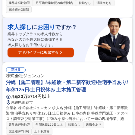
信、ホームページの更新等を担当していただきます！ 配属部署の先輩社員
業界未経験歓迎
月平均残業時間20時間以内
転勤なし
退職金あり
の仕事をサポートしながら一緒に学んでいくので安心！ ■「この仕事が好
完全週休2日制
き」と言い切れる情熱が一番大事。一途に、真っ直ぐに、仕事の面白さを
追求できる環境です。 ■ホームページの作成について、専門的なものに関
しては業者に外注しています。難しい知識は必要ありませんが、正確に数
求人探し
お困り
に
ですか？
字を入力したりこまめな更新を行う等丁寧なお仕事が求められます。 ■あ
業界トップクラスの求人件数から
なたらしいアイディアを形にできる！少数精鋭の部署なので、経験のある
あなたの力を最大限に発揮できる
方はノウハウを活かして存分に活躍いただけます。 募集職種 【福山】不
求人探しをお手伝いします。
動産会社の広報・企画/年休120日/原則残業無/未経験/面接1回人柄重視
アドバイザーに相談する
正社員
株式会社ジュンカン
沖縄【施工管理】/未経験・第二新卒歓迎/住宅手当あり/
年休125日/土日祝休み 土木施工管理
23万5714円以上
月給
沖縄県那覇市
企業名 株式会社ジュンカン 求人名 沖縄【施工管理】/未経験・第二新卒歓
迎/住宅手当あり/年休125日/土日祝休み 仕事の内容 特殊専門施工（アスベ
スト調査及び対策工事）に強みを持つ当社において一連の現場作業、施工
管理業務を担当します。未経験からでも専門知識を身に着け特殊施工分野
業界未経験歓迎
年間休日120日以上
転勤なし
退職金あり
においてプロフェッショナルを目指せる環境です！ 【具体的には】◆各種
完全週休2日制
土日祝休み