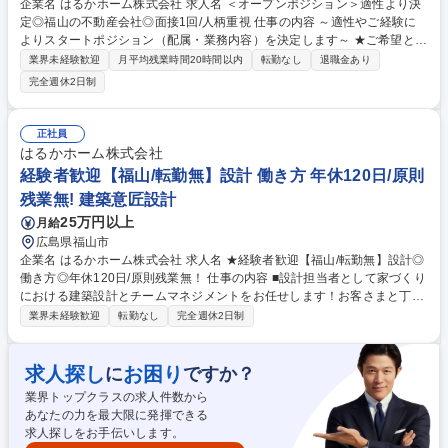
企業名 はるかホーム株式会社 求人名 ＜オープンポジション＞適性より決
定◎福山の不動産会社◎面接1回/人柄重視 仕事の内容 ～適性やご経験に
よりスタートポジション（配属・業務内容）を決定します～ ★ご希望と適
正に合わせたキャリア構築を目指せます！ ※気になる職種や希望があれば
業界未経験歓迎
月平均残業時間20時間以内
転勤なし
退職金あり
事前にお伝えください！※ ■広報・企画 ■賃貸営業 ■住宅販売 ■設計 ■経
完全週休2日制
理・総務事務 ■施工管理 ■リフォーム営業 ★未経験者大募集！まずはご相
談を！ いろんなことに挑戦してみたい方、相談の上決めていきたい方、な
ど志望動機は何でもＯＫ◎「この仕事が好き」と言い切れる情熱が一番大
正社員
事。一途に、真っ直ぐに、仕事の面白さを追求できる環境です。配属部署
はるかホーム株式会社
の先輩社員の仕事をサポートしながら一緒に学んでいくので安心！ 募集職
経験者歓迎【福山/転勤無】設計 働き方 年休120日/原則
種 ＜オープンポジション＞適性より決定◎福山の不動産会社◎面接1回/人
残業無! 建築意匠設計
柄重視
25万円以上
月給
広島県福山市
企業名 はるかホーム株式会社 求人名 ★経験者歓迎【福山/転勤無】設計◎
働き方◎年休120日/原則残業無！ 仕事の内容 ■設計担当者として家づくり
における建築設計とチームマネジメントをお任せします！お客さまと丁寧
に打ち合わせをした上で、お客さまの想いをカタチにした家づくりを行い
業界未経験歓迎
転勤なし
完全週休2日制
ます。 【具体的には】 ■お客様とお打合せ（間取りのプランニング、パー
ス作成、CAD図面作成、各種申請業務等） ┗営業担当者とともに、注文
住宅建設を検討しているお客さまの希望を聞き取り、理想の家づくりのサ
求人探し
お困り
に
ですか？
ポートをしていただきます！ ■チームマネジメントを通し、管理職も目指
業界トップクラスの求人件数から
せます！ 配属部署の先輩社員の仕事をサポートしながら一緒に学んでいく
あなたの力を最大限に発揮できる
ので安心！ 募集職種 ★経験者歓迎【福山/転勤無】設計◎働き方◎年休12
求人探しをお手伝いします。
0日/原則残業無！