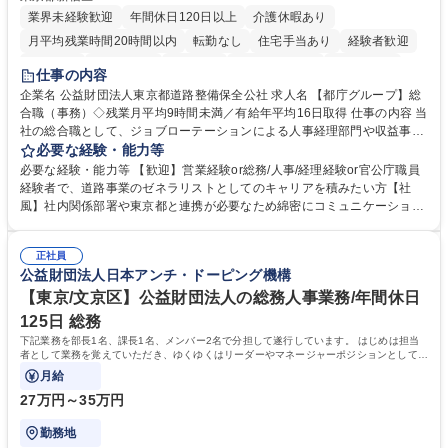
業界未経験歓迎
年間休日120日以上
介護休暇あり
月平均残業時間20時間以内
転勤なし
住宅手当あり
経験者歓迎
研修あり
退職金あり
賞与あり
完全週休2日制
交通費支給
仕事の内容
駅近5分以内
資格取得手当あり
食事補助あり
企業名 公益財団法人東京都道路整備保全公社 求人名 【都庁グループ】総
合職（事務）◇残業月平均9時間未満／有給年平均16日取得 仕事の内容 当
社の総合職として、ジョブローテーションによる人事経理部門や収益事業
等のフロント部門の部署等幅広い部署での業務をお任せいたします。研修
必要な経験・能力等
制度やキャリア支援が充実しております！ ※下記業務詳細 【業務詳細】■
必要な経験・能力等 【歓迎】営業経験or総務/人事/経理経験or官公庁職員
管理部門：広報、人事、経理など当公社の運営に係る管理業務 ■収益部
経験者で、道路事業のゼネラリストとしてのキャリアを積みたい方【社
門：駐車場の新規開拓、管理運営、新宿駅西口広場の「イベントコーナ
風】社内関係部署や東京都と連携が必要なため綿密にコミュニケーション
ー」などの管理運営 ■道路部門：整備の急がれる骨格幹線道路や木造住宅
を図っています。 【業務の魅力】■幅広く携われる：総合職（事務）で
密集地域の特定整備路線の用地取得、道路に関する普及啓発事業、都内の
は、駐車場の管理運営や道路用地の取得、公益財団法人の中枢を担う管理
道路施設や道路工事現場の見学ツアー事業 ※入社後は上記いずれかの部門
正社員
部門など多岐に渡る業務を経験できます。 ■様々なプロジェクト：駐車場
公益財団法人日本アンチ・ドーピング機構
へ配属。※業務内容変更の範囲：会社の定める業務 募集職種 【都庁グル
事業の他、新宿駅西口広場内に設置された照明を兼ねた広告「ブライトサ
ープ】総合職（事務）◇残業月平均9時間未満／有給年平均16日取得
イン」の管理運営を行うなど、事業収益を生み出す活動を積極的に行って
【東京/文京区】公益財団法人の総務人事業務/年間休日
います。 学歴・資格 学歴：大学院 大学 高専 短大 専修学校 高校 語学力：
125日 総務
資格：
下記業務を部長1名、課長1名、メンバー2名で分担して遂行しています。 はじめは担当
者として業務を覚えていただき、ゆくゆくはリーダーやマネージャーポジションとして活
躍いただくことを期待しています。
月給
27万円～35万円
勤務地