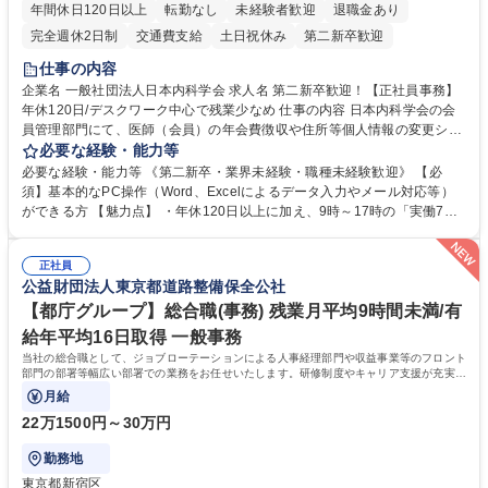
年間休日120日以上
転勤なし
未経験者歓迎
退職金あり
完全週休2日制
交通費支給
土日祝休み
第二新卒歓迎
仕事の内容
企業名 一般社団法人日本内科学会 求人名 第二新卒歓迎！【正社員事務】
年休120日/デスクワーク中心で残業少なめ 仕事の内容 日本内科学会の会
員管理部門にて、医師（会員）の年会費徴収や住所等個人情報の変更シス
テム入力、電話・FAX対応をお任せします。将来的には、各種委員会の運
必要な経験・能力等
営事務局業務などにも幅広く携わっていただきます。 【会員管理・データ
必要な経験・能力等 《第二新卒・業界未経験・職種未経験歓迎》 【必
入力業務】 ・医師（会員）の住所変更、個人情報のシステム登録・更新
須】基本的なPC操作（Word、Excelによるデータ入力やメール対応等）
・年会費の徴収管理や入金データの照合確認 【問い合わせ対応】 ・会員
ができる方 【魅力点】 ・年休120日以上に加え、9時～17時の「実働7時
（医師）からの電話、FAX、ネット申請に伴う相談受付 ・複雑な案件のへ
間勤務」で残業も少なくワークライフバランスは抜群です。 【将来的な業
のエスカレーション・連携対応 募集職種 第二新卒歓迎！【正社員事務】
務（各種委員会運営）】 ・学会内における各種委員会のスケジュール調
年休120日/デスクワーク中心で残業少なめ
正社員
整、資料作成、当日の運営サポート 学歴・資格 学歴：大学院 大学 語学
公益財団法人東京都道路整備保全公社
力： 資格：
【都庁グループ】総合職(事務) 残業月平均9時間未満/有
給年平均16日取得 一般事務
当社の総合職として、ジョブローテーションによる人事経理部門や収益事業等のフロント
部門の部署等幅広い部署での業務をお任せいたします。研修制度やキャリア支援が充実し
ております！ ※下記業務詳細
月給
22万1500円～30万円
勤務地
東京都新宿区