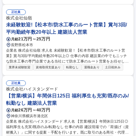
建設プロジェクトにおける進行管理◆工事スタッフ管理◆作業計画・必要
書類の作成などの事務業務※案件受注割合：既存9割/新規1割と安定的な
案件獲得をしています※施工対象：病院/学校/庁舎/駅舎/工場/商業施設/マ
正社員
ンション/ビル【教育】本社にて1週間研修後(状況に応じて延長あり)、教
株式会社仙嶺
育担当の先輩が付き、OJTでフォローします。【補足】ハラスメント窓口
未経験歓迎!【松本市/防水工事のルート営業】賞与3回/
設置済み企業/社外人事による定期面談の実施 募集職種 沖縄【施工管理】/
平均勤続年数20年以上 建築法人営業
未経験・第二新卒歓迎/住宅手当あり/年休125日/土日祝休み
21万円～25万円
月給
長野県松本市
企業名 株式会社仙嶺 求人名 未経験歓迎！【松本市/防水工事のルート営
業】賞与3回/平均勤続年数20年以上◎ 仕事の内容 建設業の中でもニッチ
な防水工事の専門企業である当社にて防水工事のルート営業をお任せしま
す。定着率が高く、中堅～ベテラン社員が多いため、じっくり時間をかけ
業界未経験歓迎
資格取得支援あり
転勤なし
退職金あり
土日祝休み
て育成。未経験からキャリアアップしやすい環境◎ 【具体的には】■建設
業者（ゼネコン）からの見積りおよび打ち合わせ ■受注・現場の管理及び
材料発注の指示 ■安全協議会への参加 【担当エリア】既存顧客への営業が
正社員
中心です。長野県内が中心ですが、県外に出張することもあります。宿泊
株式会社ハイスタンダード
を伴う出張は少ないです。 【安心のサポート体制】先輩のサポートの元、
【営業/横浜】年間休日125日 福利厚生も充実/既存のみ/
3年ほど経験を積んでいただいたら小規模の現場から管理をお任せしてい
転勤なし 建築法人営業
きます。 募集職種 未経験歓迎！【松本市/防水工事のルート営業】賞与3
26万円～40万円
月給
回/平均勤続年数20年以上◎
神奈川県横浜市港北区
企業名 株式会社ハイスタンダード 求人名 【営業/横浜】年間休日125日◎
福利厚生も充実/既存のみ/転勤なし 仕事の内容 建設現場での「荷揚げ（資
材搬入）」に関する提案・手配を行います。既に取引のある商社・代理