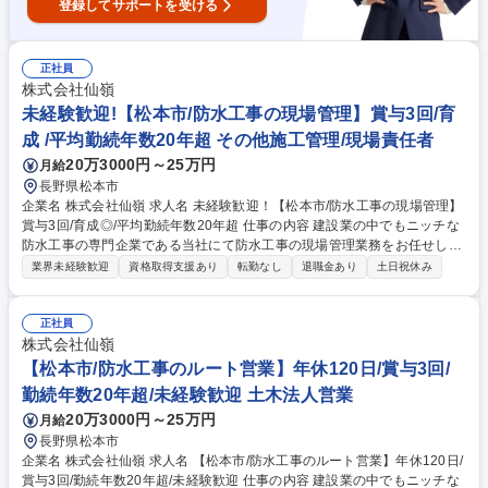
登録してサポートを受ける
正社員
株式会社仙嶺
未経験歓迎!【松本市/防水工事の現場管理】賞与3回/育
成 /平均勤続年数20年超 その他施工管理/現場責任者
20万3000円～25万円
月給
長野県松本市
企業名 株式会社仙嶺 求人名 未経験歓迎！【松本市/防水工事の現場管理】
賞与3回/育成◎/平均勤続年数20年超 仕事の内容 建設業の中でもニッチな
防水工事の専門企業である当社にて防水工事の現場管理業務をお任せしま
す。定着率が高く、中堅～ベテラン社員が多いため、じっくり時間をかけ
業界未経験歓迎
資格取得支援あり
転勤なし
退職金あり
土日祝休み
て育成。未経験から安心のサポート体制です。 【具体的には】ゼネコンか
ら依頼を受け防水工事の現場管理を行います。 ■ゼネコンとの打ち合わ
せ・見積作成 ■職人さんとの打ち合わせ ■安全管理 等をお任せします。
正社員
【安心のサポート体制】先輩のサポートの元、3年ほど経験を積んでいた
株式会社仙嶺
だいたら小規模の現場から管理をお任せしていきます。 【現場について】
【松本市/防水工事のルート営業】年休120日/賞与3回/
長野県内のビルやマンション、公共施設等が中心です。 募集職種 未経験
勤続年数20年超/未経験歓迎 土木法人営業
歓迎！【松本市/防水工事の現場管理】賞与3回/育成◎/平均勤続年数20年
20万3000円～25万円
月給
超
長野県松本市
企業名 株式会社仙嶺 求人名 【松本市/防水工事のルート営業】年休120日/
賞与3回/勤続年数20年超/未経験歓迎 仕事の内容 建設業の中でもニッチな