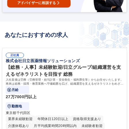
アドバイザーに相談する
あなたにおすすめの求人
正社員
株式会社日立医薬情報ソリューションズ
【総務・人事】未経験歓迎/日立グループ/組織運営を支
えるゼネラリストを目指す 総務
入社直後は労務（労務管理・給与計算・安全衛生・福利厚生等）からお任せいたします。
将来は総務・採用・教育業務へ守備範囲を広げ、組織運営を支えるゼネラリストをめざせ
ます。
月給
27万7000円以上
勤務地
東京都千代田区
業界未経験歓迎
年間休日120日以上
資格取得支援あり
介護休暇あり
月平均残業時間20時間以内
未経験者歓迎