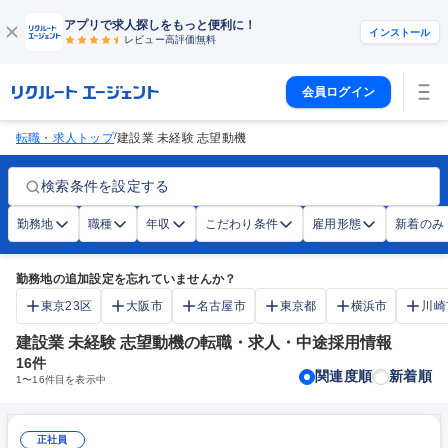
アプリで求人探しをもっと便利に！
インストール
レビュー高評価
無料
会員ログイン
/
転職・求人トップ
建設業 未経験 志望動機
検索条件を設定する
勤務地
職種
年収
こだわり条件
雇用形態
新着のみ
勤務地の追加設定を忘れていませんか？
東京23区
大阪市
名古屋市
東京都
横浜市
川崎
建設業 未経験 志望動機の転職・求人・中途採用情報
16
件
関連度順
新着順
1
〜
16
件目を表示中
正社員