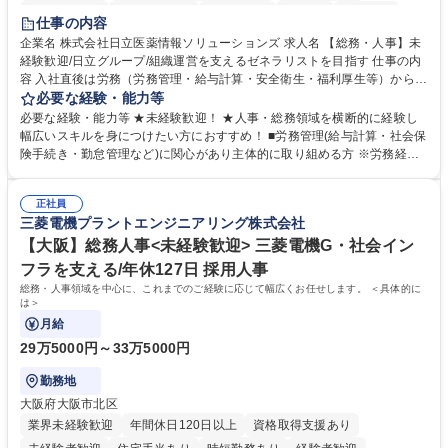
住宅手当あり
時短勤務あり
退職金あり
在宅OK
賞与あり
仕事の内容
育休あり
完全週休2日制
交通費支給
土日祝休み
寮・社宅あり
企業名 株式会社日立医薬情報ソリューションズ 求人名 【総務・人事】未
経験歓迎/日立グループ/組織運営を支えるゼネラリストを目指す 仕事の内
容 入社直後は労務（労務管理・給与計算・安全衛生・福利厚生等）からお
任せいたします。将来は総務・採用・教育業務へ守備範囲を広げ、組織運
必要な経験・能力等
営を支えるゼネラリストをめざせます。 ・初期業務：労働時間管理、給与
必要な経験・能力等 ★未経験歓迎！ ★人事・総務領域を横断的に経験し
計算、社会保険対応、福利厚生管理、安全衛生、健康経営推進等をお任せ
幅広いスキルを身につけたい方におすすめ！ ■労務管理(給与計算・社会保
します。ご経験に応じて、休職者管理など、幅広く経験を積んでいただき
険手続き・勤怠管理など)に関心があり主体的に取り組める方 ※労務経験
ます。 ・将来的な広がり：総務・採用・教育・税務対応・経営企画等。
者は早期にご活躍いただけます。 ■チームで仕事を推進できる方■将来は
★メンバーがマンツーマンで丁寧に教えるため、ご経験が浅くても安心！
マネジメント職として活躍したい 【尚可】■人事、労務、採用、教育業務
幅広く経験を積みたい意欲がある方に最適な環境です。 募集職種 【総
正社員
のご経験 ■労務管理（給与計算・社会保険手続き・勤怠管理など）の経験
三菱電機プラントエンジニアリング株式会社
務・人事】未経験歓迎/日立グループ/組織運営を支えるゼネラリストを目
■衛生管理者の資格をお持ちの方 学歴・資格 学歴：大学院 大学 高専 短大
指す
専修学校 高校 語学力： 資格：
【大阪】総務人事<未経験歓迎> 三菱電機G・社会イン
フラを支える/年休127日 採用人事
総務・人事領域を中心に、これまでのご経験に応じて幅広くお任せします。 ＜具体的に
は＞
月給
29万5000円～33万5000円
勤務地
大阪府大阪市北区
業界未経験歓迎
年間休日120日以上
資格取得支援あり