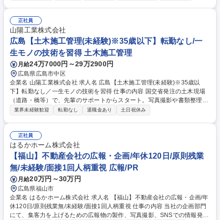
業務です。 ■担当現場は、基本的には京都本社から車で1時間圏内の地域
となります。独り立ち後は完全に現場をお任せすることになり、社用車貸
与で直行直帰も可能なため大変自由な働き方をしていただけます！ ■老舗
正社員
工務店である当社は、2021年4月より新体制となりました。これまで培っ
山陽工業株式会社
てきた技術や伝統は守りながら、新たな挑戦や事業拡大をともに楽しんで
広島【土木施工管理(未経験)※35歳以下】転勤なし/一
くれる仲間を募集します！ 募集職種 未経験歓迎【建築施工管理】年休120
生モノの技術を習得 土木施工管理
日/頑張りを評価/直行直帰可能!
24万7000円～29万2900円
月給
広島県広島市中区
企業名 山陽工業株式会社 求人名 広島【土木施工管理(未経験)※35歳以
下】転勤なし／一生モノの技術を習得 仕事の内容 国交省発注の土木現場
（道路・橋等）で、先輩のサポートからスタート。写真撮影や書類整理、
協力会社への連絡等を通じて、現場を動かす「施工管理」の基礎を学びま
業界未経験歓迎
転勤なし
退職金あり
土日祝休み
す。将来的には国家資格の取得を目指します。 ■現場の進捗管理（写真撮
影・整理） ■安全管理のサポート（朝礼準備や現場巡回） ■DXツール（iP
ad等）を使った報告書作成 ■先輩の指示に基づく協力会社への連絡 ※1現
正社員
場3～6人のチーム制。社長が元技術者のため、未経験者が躓きやすいポイ
はるかホーム株式会社
ントを熟知した教育体制があります。 募集職種 広島【土木施工管理(未経
【福山】不動産会社の広報・企画/年休120日/原則残業
験)※35歳以下】転勤なし／一生モノの技術を習得
無/未経験/面接1回人柄重視 広報/PR
20万円～30万円
月給
広島県福山市
企業名 はるかホーム株式会社 求人名 【福山】不動産会社の広報・企画/年
休120日/原則残業無/未経験/面接1回人柄重視 仕事の内容 当社の企画部門
にて、集客力を上げるための広報物の製作、写真撮影、SNSでの情報発