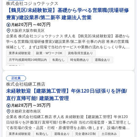
株式会社コジョウテックス
【鶴見区/未経験歓迎】基礎から学べる営業職(現場研修
豊富)/建設業界/第二新卒 建築法人営業
20万円～40万円
月給
大阪府大阪市鶴見区
企業名 株式会社コジョウテックス 求人名 【鶴見区/未経験歓迎】基礎から
学べる営業職(現場研修豊富)/建設業界/第二新卒 仕事の内容 将来の営業職
候補として、まずは現場で当社のサービスや業務の流れをじっくり学んで
いただきます。入社後2～3年間は現場で経験を積み、商品知識や顧客対応
業界未経験歓迎
副業・WワークOK
資格取得支援あり
の基礎を身につけた後、営業職へキャリアチェンジします。 【業務詳細】
月平均残業時間20時間以内
転勤なし
時短勤務あり
退職金あり
・入社後2～3年:現場配属。サービス提供の流れ、安全管理、現場のリア
服装自由
ルな課題やお客様の声を直接吸収していただきます。 ・営業へ異動後:現
場経験を活かした提案営業。顧客ニーズのヒアリングから最適なプランの
正社員
提示までを担当。 【魅力】現場の裏側まで熟知した上で営業活動ができる
株式会社稲継工務店
ため、顧客に寄り添った説得力のある提案が可能です。未経験からでも焦
未経験歓迎【建築施工管理】年休120日/頑張りを評価/
らずプロを目指せる手厚い育成環境です。 募集職種 【鶴見区/未経験歓
迎】基礎から学べる営業職(現場研修豊富)/建設業界/第二新卒
直行直帰可能! 建築施工管理
28万円～35万円
月給
京都府京都市南区
企業名 株式会社稲継工務店 求人名 未経験歓迎【建築施工管理】年休120
日/頑張りを評価/直行直帰可能! 仕事の内容 当社の現場監督・施工管理とし
て各現場の安全・品質・行程・原価管理をお願い致します。設備の整備点
検・作業員への安全教育・作業員の健康管理・安全パトロールなどが主な
業界未経験歓迎
転勤なし
退職金あり
完全週休2日制
土日祝休み