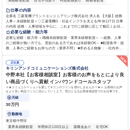
未経験者歓迎
住宅手当あり
時短勤務あり
経験者歓迎
退職金あり
在宅OK
賞与あり
完全週休2日制
交通費支給
仕事の内容
駅近5分以内
土日祝休み
服装自由
寮・社宅あり
食事補助あり
企業名 三菱電機プラントエンジニアリング株式会社 求人名 【大阪】総務
人事＜未経験歓迎＞◇三菱電機G・社会インフラを支える/年休127日 仕事
の内容 総務・人事領域を中心に、これまでのご経験に応じて幅広くお任せ
します。 ＜具体的には＞ ・総務/人事労務（給与・社保・勤怠管理など）
必要な経験・能力等
・採用・教育研修 ・福利厚生運用 など ※基本的には事務所勤務ですが、
必要な経験・能力等 ＜職種未経験歓迎・業界未経験歓迎＞ ～総務、人事
採用や教育等の業務内容により、関西圏以外への日帰り・宿泊を伴う国内
のご経験が無い方でも、意欲のある方であれば未経験OK～ ■歓迎条件：総
出張もございます。 ※担当業務を持ちつつ、お互いに助け合いながら、総
務、人事のご経験をお持ちの方（業界不問） ■求める人物像：・社内外の
務部という組織として協力しながら進める体制です。 募集職種 【大阪】
関係各部門との調整を率先して行い、業務を円滑に遂行できる協調性やコ
総務人事＜未経験歓迎＞◇三菱電機G・社会インフラを支える/年休127日
ミュニケーション能力を持っている方 ・人事総務領域に興味がありゼネラ
正社員
リスト志向をお持ちの方 学歴・資格 学歴：大学院 大学 語学力： 資格：
キリンアンドコミュニケーションズ株式会社
中野本社【お客様相談室】お客様のお声をもとにより良
い商品づくりへ貢献 インバウンドコールスタッフ
≪★コミュニケーションを通してキリンのファンを増やしませんか？★≫ お客様のお声
をより良い商品づくりに活かしていく上で、窓口となるお客様相談室でのお仕事です。
月給
30万円
勤務地
東京都中野区
業界未経験歓迎
年間休日120日以上
退職金あり
在宅OK