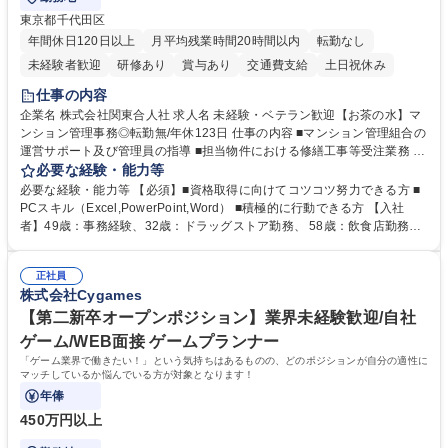
東京都千代田区
年間休日120日以上
月平均残業時間20時間以内
転勤なし
未経験者歓迎
研修あり
賞与あり
交通費支給
土日祝休み
仕事の内容
企業名 株式会社関東合人社 求人名 未経験・ベテラン歓迎【お茶の水】マ
ンション管理事務◎転勤無/年休123日 仕事の内容 ■マンション管理組合の
運営サポート及び管理員の指導 ■担当物件における修繕工事等受注業務 ■
事務所内での事務業務等 ★異業界からの転職者が多数活躍しています
必要な経験・能力等
【年収補足】532万円 ＋別途インセンティヴで平均約100万円/年（昨年度
必要な経験・能力等 【必須】■資格取得に向けてコツコツ努力できる方 ■
実績） ＋管理業務主任者資格手当50,000円/月 ★親会社である株式会社合
PCスキル（Excel,PowerPoint,Word） ■積極的に行動できる方 【入社
人社計画研究所社のグループ会社として、質の高いサービスと適性価格を
者】49歳：事務経験、32歳：ドラッグストア勤務、 58歳：飲食店勤務
武器に約20年受託戸数増加中です。https://www.gojin.co.jp/abt/abt_3.html
等：中途採用の9割が未経験者！ 【資格取得支援】■メンター制度■社内模
募集職種 未経験・ベテラン歓迎【お茶の水】マンション管理事務◎転勤
試や研修制度など充実！ ＊未資格者の8割以上が入社2年以内に資格を取
無/年休123日
正社員
得出来ております！ 【魅力】■フレックス制度、未経験からでも下限年収
株式会社Cygames
を一律支給！ ■管理業務主任者資格取得後には50,000円/月の手当あり！
学歴・資格 学歴：大学院 大学 高専 短大 専修学校 高校 語学力： 資格：第
【第二新卒オープンポジション】業界未経験歓迎/自社
一種運転免許普通自動車
ゲーム/WEB面接 ゲームプランナー
「ゲーム業界で働きたい！」という気持ちはあるものの、どのポジションが自分の適性に
マッチしているか悩んでいる方が対象となります！
年俸
450万円以上