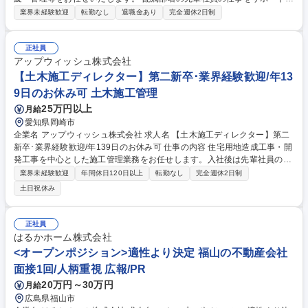
ながら一緒に学んでいくので安心！ 【具体的な業務】 ・受付 ・書類作成
業界未経験歓迎
転勤なし
退職金あり
完全週休2日制
（Excel・Word） ・電話応対 ・官公庁への書類提出（社用車使用） 顧客
折衝だけでなく、書類作成などの事務作業もご対応いただきます。 募集職
種 ★未経験歓迎【福山/転勤無】賃貸営業◎働き方◎年休120日/原則残業
正社員
なし！
アップウィッシュ株式会社
【土木施工ディレクター】第二新卒･業界経験歓迎/年13
9日のお休み可 土木施工管理
25万円以上
月給
愛知県岡崎市
企業名 アップウィッシュ株式会社 求人名 【土木施工ディレクター】第二
新卒･業界経験歓迎/年139日のお休み可 仕事の内容 住宅用地造成工事・開
発工事を中心とした施工管理業務をお任せします。入社後は先輩社員のサ
ポートを受けながら、工程・品質・安全管理など施工管理の基礎から学
業界未経験歓迎
年間休日120日以上
転勤なし
完全週休2日制
び、徐々に担当業務の幅を広げていただきます。 【具体的な業務】■住宅
土日祝休み
造成・宅地開発工事の施工管理補助 ■工程・品質・安全管理のサポート ■
協力会社・職人との打ち合わせ ■現場写真撮影・書類作成 ■資材や工程の
確認 ■行政・近隣対応の補助 ■積算・見積作成補助 ■施工計画の作成補助
正社員
★担当案件は住宅造成・宅地開発工事が中心です。 ★入社後は経験豊富な
はるかホーム株式会社
先輩社員がOJTで丁寧に指導するため、施工管理未経験の方も安心してス
<オープンポジション>適性より決定 福山の不動産会社
タートできます。 募集職種 【土木施工ディレクター】第二新卒･業界経験
面接1回/人柄重視 広報/PR
歓迎/年139日のお休み可
20万円～30万円
月給
広島県福山市