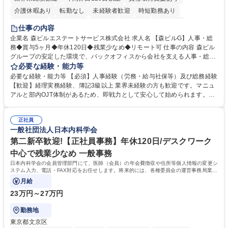
介護休暇あり
転勤なし
未経験者歓迎
時短勤務あり
経験者歓迎
退職金あり
在宅OK
賞与あり
育休あり
仕事の内容
完全週休2日制
交通費支給
長期歓迎
駅近5分以内
土日祝休み
企業名 森ビルエステートサービス株式会社 求人名 【森ビルG】人事・総
務◆賞与5ヶ月◆年休120日◆残業少なめ◆リモート可 仕事の内容 森ビル
グループの安定した環境で、バックオフィスから会社を支える人事・総務
をお任せします。 労務と総務の業務をバランスよく担当し、ゆくゆくは制
必要な経験・能力等
度改定などのコア業務にも挑戦できる、やりがいある環境です。 ■勤怠管
必要な経験・能力等 【必須】人事経験（労務・給与社保等）及び総務経験
理、給与計算、社会保険手続き、年末調整等の労務管理全般 ■入退社手続
【歓迎】経理実務経験、簿記3級以上 業界未経験の方も歓迎です。マニュ
き、社内規定の改定や人事制度改定などのコア業務 ■社内イベントの企画
アルと部内OJT体制があるため、即戦力として安心して始められます。
運営やその他総務業務全般 ※労務と総務を1：1の割合でお任せ。 入社後
【魅力・やりがい】森ビルGの安定基盤で労務から総務まで幅広く携われ
は部内のOJTを中心に、あなたの経験に合わせて不足している部分はいつ
ます。定型業務に留まらず、社内規定や人事制度の改定など会社のコア業
でも質問・相談できる環境が整っているため、安心して成長できます。 募
正社員
務に挑戦できるため、自身の成長と組織への貢献度をダイレクトに実感で
一般社団法人日本内科学会
集職種 【森ビルG】人事・総務◆賞与5ヶ月◆年休120日◆残業少なめ◆
きます。 残業少なめ、週1日リモート可など、ワークライフバランスを保
リモート可
ち長期活躍できる環境です。 「これまでの幅広い経験を活かし、長期的な
第二新卒歓迎!【正社員事務】年休120日/デスクワーク
キャリアを築きたい」という前向きな意欲と挑戦を全力で応援します。 学
中心で残業少なめ 一般事務
歴・資格 学歴：大学院 大学 高専 短大 専修学校 高校 語学力： 資格：日商
日本内科学会の会員管理部門にて、医師（会員）の年会費徴収や住所等個人情報の変更シ
簿記検定1級 日商簿記検定2級 日商簿記検定3級
ステム入力、電話・FAX対応をお任せします。将来的には、各種委員会の運営事務局業務
などにも幅広く携わっていただきます。
月給
23万円～27万円
勤務地
東京都文京区