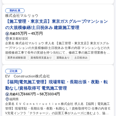
経験者と同行しながら実務を学べます。 【具体的には】マンション・工
場・病院などの電気設備（受変電設備・幹線・弱電・低電圧等）における
施工管理業務全般を担当します。 【未経験者】図面の読み方から基礎を学
契約社員
び、経験者と同行して現場管理の流れを習得予定です。最初の1年は育成
株式会社マルリョウ
機関として、建物の心臓部である受変電設備の仕組みから一つひとつ学ん
【施工管理・東京支店】東京ガスグループ/マンション
でいただき、経験を積んだ後は資格等も会社支援で取得しながらキャリア
の大規模修繕/土日祝休み 建築施工管理
アップを目指して頂ければと思います。 募集職種 【東京・電気工事施工
35万円～45万円
月給
管理】未経験歓迎/土日休み/残業少なめ/年収400万円～
東京都杉並区
企業名 株式会社マルリョウ 求人名 【施工管理・東京支店】東京ガスグル
ープ/マンションの大規模修繕/土日祝休み 仕事の内容 マンションなどの大
規模修繕工事で長年の実績を持つ当社にて、修繕工事の施工管理業務をお
任せします。 【事業】マンション等の建物は経年劣化が避けられません。
業界未経験歓迎
資格取得支援あり
退職金あり
土日祝休み
そこで、部材や設備が劣化している箇所の修理もしくは取り替えを行い、
建物やその部分の機能や性能を生活上問題ない状態に回復させるのが当社
の役割です。 【入社後】業界未経験の場合には、大規模修繕工事に必要な
正社員
知識については社内研修を行いますのでキャッチアップ可能です。資格未
EV Construction株式会社
取得の方は補助業務から始め資格取得を目指していただきます。 募集職種
【福岡|電気施工管理】現場常駐・長期出張・夜勤・転
【施工管理・東京支店】東京ガスグループ/マンションの大規模修繕/土日
勤なし!資格取得可 電気施工管理
祝休み
41万6667円～58万3334円
月給
福岡県
企業名 ＥＶ Ｃｏｎｓｔｒｕｃｔｉｏｎ株式会社 求人名 【福岡｜電気施工
管理】現場常駐・長期出張・夜勤・転勤なし！資格取得可◎ 仕事の内容 E
V充電インフラ「テラチャージ」の設置工事がスムーズに進むよう、協力