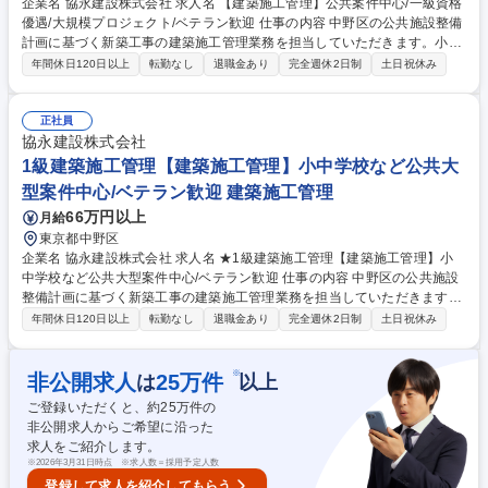
企業名 協永建設株式会社 求人名 【建築施工管理】公共案件中心/一級資格
優遇/大規模プロジェクト/ベテラン歓迎 仕事の内容 中野区の公共施設整備
計画に基づく新築工事の建築施工管理業務を担当していただきます。小中
学校、図書館、保健所などの大型案件で現場監督として品質・工程・安全
年間休日120日以上
転勤なし
退職金あり
完全週休2日制
土日祝休み
管理を行います。 ■中野区公共施設の新築工事における建築施工管理業務
■小中学校などの現場監督業務 ■図書館、保健所、集会施設等の品質管理 ■
数億～数十億規模のプロジェクトの工程管理 ■協力会社との調整・安全管
正社員
理業務 ■現場における工程・品質・安全管理 など 募集職種 【建築施工管
協永建設株式会社
理】公共案件中心/一級資格優遇/大規模プロジェクト/ベテラン歓迎
1級建築施工管理【建築施工管理】小中学校など公共大
型案件中心/ベテラン歓迎 建築施工管理
66万円以上
月給
東京都中野区
企業名 協永建設株式会社 求人名 ★1級建築施工管理【建築施工管理】小
中学校など公共大型案件中心/ベテラン歓迎 仕事の内容 中野区の公共施設
整備計画に基づく新築工事の建築施工管理業務を担当していただきます。
小中学校、図書館、保健所などの大型案件で現場監督として品質・工程・
年間休日120日以上
転勤なし
退職金あり
完全週休2日制
土日祝休み
安全管理を行います。 ■中野区公共施設の新築工事における建築施工管理
業務 ■小中学校などの現場監督業務 ■図書館、保健所、集会施設等の品質
管理 ■数億～数十億規模のプロジェクトの工程管理 ■協力会社との調整・
※
非公開求人
25
万件
は
以上
安全管理業務 ■現場における工程・品質・安全管理 など 募集職種 ★1級建
ご登録いただくと、約
25
万件の
築施工管理【建築施工管理】小中学校など公共大型案件中心/ベテラン歓迎
非公開求人からご希望に沿った
求人をご紹介します。
※
2026年3月31日時点 ※求人数＝採用予定人数
登録して求人を紹介してもらう