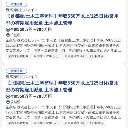
施工管理業務 ■施主と業務・工程調整及び会議資料の作成、施工監理に伴
派遣社員
う業務（施工品質・安全品質管理 ※現場での常駐業務あり 募集職種 【電
株式会社ソレイユ
気工事施工管理】コムシスG/年休126日/福利厚生充実/WEB面接可/安定感
【首都圏/土木工事監理】年収550万以上/125日休/常用
◎
型の有期雇用派遣 土木施工管理
550万円～780万円
年俸
千葉県
企業名 株式会社ソレイユ 求人名 【首都圏/土木工事監理】年収550万以上/
125日休/常用型の有期雇用派遣 仕事の内容 国交省・高速道路事業者等の
支援業務として、国道・高速道路・河川等の建設・改修工事に関わる工事
監督業務を発注者の補助的立場で行います 。 ■工事発注補助・品質管理・
業界未経験歓迎
年間休日120日以上
完全週休2日制
土日祝休み
工程管理・安全管理 ■施工業者との調整業務 ■発注者の意向を踏まえた専
門技術的サポート ■国交省やNEXCOの出先機関等への常駐 【業務内容の
変更範囲】当社の指定する業務 ※建物・地面に改変を加える業務は発生い
派遣社員
たしません。 募集職種 【首都圏/土木工事監理】年収550万以上/125日休/
株式会社ソレイユ
常用型の有期雇用派遣
【北関東/土木工事監理】年収550万以上/125日休/常用
型の有期雇用派遣 土木施工管理
550万円～780万円
年俸
茨城県
企業名 株式会社ソレイユ 求人名 【北関東/土木工事監理】年収550万以上/
125日休/常用型の有期雇用派遣 仕事の内容 国交省・高速道路事業者等の
支援業務として、国道・高速道路・河川等の建設・改修工事に関わる工事
監督業務を発注者の補助的立場で行います 。 ■工事発注補助・品質管理・
業界未経験歓迎
年間休日120日以上
完全週休2日制
土日祝休み
工程管理・安全管理 ■施工業者との調整業務 ■発注者の意向を踏まえた専