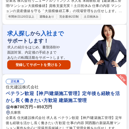
企業名 株式会社リニューアルウィングス 求人名 未経験歓迎【建築施工管
理/マンション大規模修繕】資格支援充実！土日祝休み 仕事の内容 マンシ
ョンの資産価値を守る「大規模修繕工事」の現場管理をお任せします。建
物の老朽化に伴う補修工事の計画から、協力会社への指示出し、進捗管理
年間休日120日以上
退職金あり
完全週休2日制
土日祝休み
までをご担当いただきます。 ■工程・安全管理：工事計画の策定、スケジ
ュール作成、安全点検 ■現場ディレクション：協力業者への作業依頼、工
事進捗確認・指示出し ■品質管理・検査：補修箇所が計画通りに施工され
求人探し
入社まで
から
ているかの目視確認 ■打ち合わせ：オーナー様や居住者様、協力業者との
サポートします！
ミーティング実施 ■事務・報告業務：事進捗に伴う現場写真の整理、日報
や各種書類作成 ■変更範囲：当社の定める業務 募集職種 未経験歓迎【建
求人の紹介をはじめ、書類添削や
築施工管理/マンション大規模修繕】資格支援充実！土日祝休み
面談対策、内定後の手続きまで
あなたの転職活動をサポートします。
登録してサポートを受ける
正社員
住光建設株式会社
ベテラン歓迎【神戸/建築施工管理】定年後も経験を活
かし長く働きたい方歓迎 建築施工管理
700万円～850万円
年俸
兵庫県
企業名 住光建設株式会社 求人名 ベテラン歓迎【神戸/建築施工管理】定年
後も経験を活かし長く働きたい方歓迎 仕事の内容 関西圏の新築高層マン
ション案件を中心に現場所長候補として施工管理全般をお任せします。親