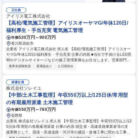
正社員
アイリス電工株式会社
【高松/電気施工管理】アイリスオーヤマG/年休120日/
福利厚生・手当充実 電気施工管理
520万円～900万円
年俸
香川県高松市
企業名 アイリス電工株式会社 求人名 【高松/電気施工管理】アイリスオー
ヤマG/年休120日/福利厚生・手当充実 仕事の内容 ■当社で手掛けるLED照
明やデジタルサイネージなどの施工管理業務をお任せします。営業部門と
連携し、多様な案件を担当します。商業施設やオフィス、工場、ホテルな
業界未経験歓迎
退職金あり
土日祝休み
ど非住宅の案件がメインになる見込みです。 【具体的に】■工事計画の作
成と調整：工事のスケジュール、予算、資材、人員配置などを計画しま
す。施主や社内の営業部門と連携し、工期内に工事が完了できるよう対応
派遣社員
いただきます。■現場管理：現場で施工管理を実施いただき、計画通りに
株式会社ソレイユ
進行しているか確認します。■材料発注・協力業者手配：受注案件ごとに
【中部/土木工事監理】年収550万以上/125日休/常用型
在庫管理・物流部門と連携し、社内で商品の手配を行います。協力業者へ
の有期雇用派遣 土木施工管理
の発注・調整も担当いただきます。 募集職種 【高松/電気施工管理】アイ
550万円～780万円
年俸
リスオーヤマG/年休120日/福利厚生・手当充実
長野県
企業名 株式会社ソレイユ 求人名 【中部/土木工事監理】年収550万以上/12
5日休/常用型の有期雇用派遣 仕事の内容 国交省・高速道路事業者等の支
援業務として、国道・高速道路・河川等の建設・改修工事に関わる工事監
督業務を発注者の補助的立場で行います 。 ■工事発注補助・品質管理・工