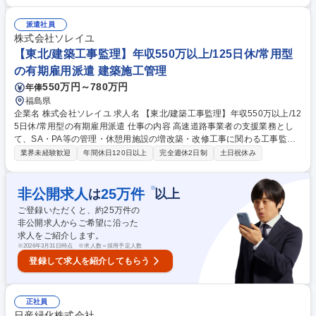
門技術的サポート ■国交省やNEXCOの出先機関等への常駐 【業務内容の
変更範囲】当社の指定する業務 ※建物・地面に改変を加える業務は発生い
派遣社員
たしません。 募集職種 【北関東/土木工事監理】年収550万以上/125日休/
株式会社ソレイユ
常用型の有期雇用派遣
【東北/建築工事監理】年収550万以上/125日休/常用型
の有期雇用派遣 建築施工管理
550万円～780万円
年俸
福島県
企業名 株式会社ソレイユ 求人名 【東北/建築工事監理】年収550万以上/12
5日休/常用型の有期雇用派遣 仕事の内容 高速道路事業者の支援業務とし
て、SA・PA等の管理・休憩用施設の増改築・改修工事に関わる工事監督
業務をお任せします。発注者の補助的立場で専門技術的なサポートを行
業界未経験歓迎
年間休日120日以上
完全週休2日制
土日祝休み
い、スペシャリストとして活躍可能です。 ■工事発注補助・品質管理・工
程管理・安全管理 ■施工業者との調整業務 ■発注者の意向を踏まえた専門
的アドバイス ■NEXCOグループ会社の出先機関等への常駐 【業務内容の
※
非公開求人
25
万件
は
以上
変更範囲】当社の指定する業務 募集職種 【東北/建築工事監理】年収550
ご登録いただくと、約
25
万件の
万以上/125日休/常用型の有期雇用派遣
非公開求人からご希望に沿った
求人をご紹介します。
※
2026年3月31日時点 ※求人数＝採用予定人数
登録して求人を紹介してもらう
正社員
日産緑化株式会社