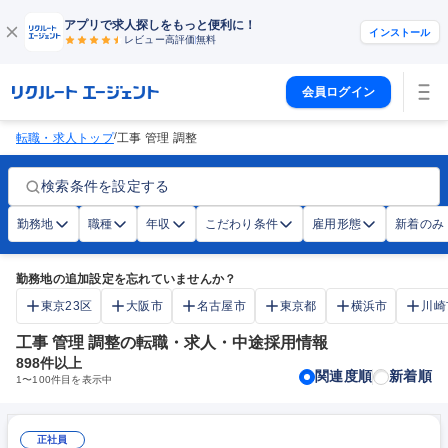
アプリで求人探しをもっと便利に！
インストール
レビュー高評価
無料
会員ログイン
/
転職・求人トップ
工事 管理 調整
検索条件を設定する
勤務地
職種
年収
こだわり条件
雇用形態
新着のみ
勤務地の追加設定を忘れていませんか？
東京23区
大阪市
名古屋市
東京都
横浜市
川崎
工事 管理 調整の転職・求人・中途採用情報
898
件以上
関連度順
新着順
1
〜
100
件目を表示中
正社員