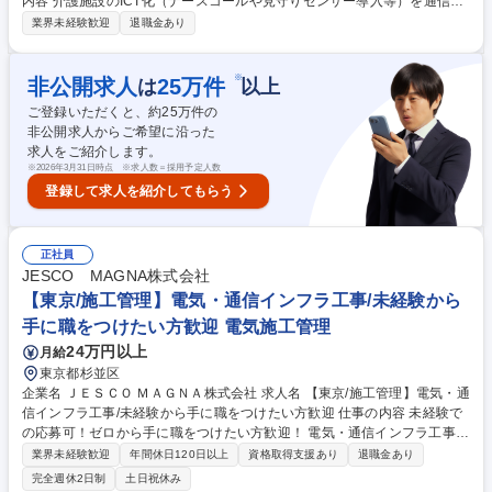
内容 介護施設のICT化（ナースコールや見守りセンサー導入等）を通信イ
ンフラ整備の側面から支えるミッションです。協力業者を束ねる元請けの
業界未経験歓迎
退職金あり
立場でプロジェクト全体を指揮し、施設の通信環境を構築します。 介護施
設におけるLAN配線やネットワーク機器設置に関する施工管理・ベンダー
コントロールをお任せします。自ら手を動かすのではなく、協力業者（サ
※
非公開求人
25
万件
は
以上
ブコン等）を束ねてプロジェクト全体をマネジメントする役割です。工期
ご登録いただくと、約
25
万件の
は1～2週間が中心で、施設との調整は主に営業が行うため作業に集中でき
非公開求人からご希望に沿った
ます。冷暖房完備の屋内作業であり、夜間工事も発生しないため、身体的
求人をご紹介します。
負担が少なく快適に業務を進行できる環境です。 募集職種 【東京/工事管
※
2026年3月31日時点 ※求人数＝採用予定人数
理】SOMPOグループの安定基盤/夜勤・土日祝工事無・直行直帰可
登録して求人を紹介してもらう
正社員
JESCO MAGNA株式会社
【東京/施工管理】電気・通信インフラ工事/未経験から
手に職をつけたい方歓迎 電気施工管理
24万円以上
月給
東京都杉並区
企業名 ＪＥＳＣＯ ＭＡＧＮＡ株式会社 求人名 【東京/施工管理】電気・通
信インフラ工事/未経験から手に職をつけたい方歓迎 仕事の内容 未経験で
の応募可！ゼロから手に職をつけたい方歓迎！ 電気・通信インフラ工事の
施工管理をお任せ。発電所・社会インフラ施設での無線・LAN・監視設備
業界未経験歓迎
年間休日120日以上
資格取得支援あり
退職金あり
等の施工進捗・安全・品質管理をご担当いただきます。 【具体的な業務】
完全週休2日制
土日祝休み