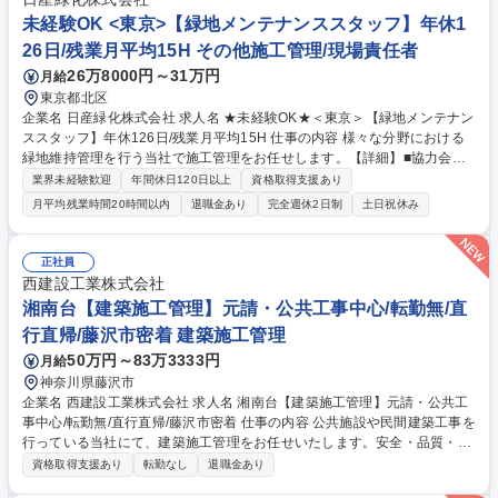
未経験OK <東京>【緑地メンテナンススタッフ】年休1
26日/残業月平均15H その他施工管理/現場責任者
26万8000円～31万円
月給
東京都北区
企業名 日産緑化株式会社 求人名 ★未経験OK★＜東京＞【緑地メンテナン
ススタッフ】年休126日/残業月平均15H 仕事の内容 様々な分野における
緑地維持管理を行う当社で施工管理をお任せします。【詳細】■協力会社
への職人手配■安全・品質・工程・予算管理■取引先との業務調整や交渉な
業界未経験歓迎
年間休日120日以上
資格取得支援あり
ど 【1日の流れ（例）】 8:30出社（現場直行・朝礼）⇒9:00作業開始（関
月平均残業時間20時間以内
退職金あり
完全週休2日制
土日祝休み
連会社が施工を実施しますので、管理業務をお任せします。）⇒16:30帰
社・事務作業（見積作業や報告書作成など）⇒17:30退社 ※現場により、
作業開始・終了時刻に多少の変動がある場合があります。 【働き方】年休
正社員
126日/残業月平均13H/年間平均有給日数11日 募集職種 ★未経験OK★＜
西建設工業株式会社
東京＞【緑地メンテナンススタッフ】年休126日/残業月平均15H
湘南台【建築施工管理】元請・公共工事中心/転勤無/直
行直帰/藤沢市密着 建築施工管理
50万円～83万3333円
月給
神奈川県藤沢市
企業名 西建設工業株式会社 求人名 湘南台【建築施工管理】元請・公共工
事中心/転勤無/直行直帰/藤沢市密着 仕事の内容 公共施設や民間建築工事を
行っている当社にて、建築施工管理をお任せいたします。安全・品質・工
程・原価の管理を通じ案件の円滑な進行を担っていただきます。地域社会
資格取得支援あり
転勤なし
退職金あり
の未来づくりに直接貢献できる仕事です。 ■公共施設や民間建築工事にお