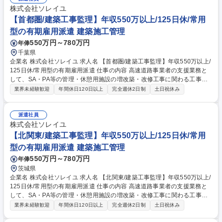
定感◎
株式会社ソレイユ
【首都圏/建築工事監理】年収550万以上/125日休/常用
型の有期雇用派遣 建築施工管理
550万円～780万円
年俸
千葉県
企業名 株式会社ソレイユ 求人名 【首都圏/建築工事監理】年収550万以上/
125日休/常用型の有期雇用派遣 仕事の内容 高速道路事業者の支援業務と
して、SA・PA等の管理・休憩用施設の増改築・改修工事に関わる工事監
督業務をお任せします。発注者の補助的立場で専門技術的なサポートを行
業界未経験歓迎
年間休日120日以上
完全週休2日制
土日祝休み
い、スペシャリストとして活躍可能です。 ■工事発注補助・品質管理・工
程管理・安全管理 ■施工業者との調整業務 ■発注者の意向を踏まえた専門
的アドバイス ■NEXCOグループ会社の出先機関等への常駐 【業務内容の
派遣社員
変更範囲】当社の指定する業務 募集職種 【首都圏/建築工事監理】年収55
株式会社ソレイユ
0万以上/125日休/常用型の有期雇用派遣
【北関東/建築工事監理】年収550万以上/125日休/常用
型の有期雇用派遣 建築施工管理
550万円～780万円
年俸
茨城県
企業名 株式会社ソレイユ 求人名 【北関東/建築工事監理】年収550万以上/
125日休/常用型の有期雇用派遣 仕事の内容 高速道路事業者の支援業務と
して、SA・PA等の管理・休憩用施設の増改築・改修工事に関わる工事監
督業務をお任せします。発注者の補助的立場で専門技術的なサポートを行
業界未経験歓迎
年間休日120日以上
完全週休2日制
土日祝休み
い、スペシャリストとして活躍可能です。 ■工事発注補助・品質管理・工