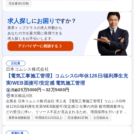
負うため、宿泊を伴う出張などはありません。 【詳細】■施工図の作成■
完全週休2日制
各種書類の作成■施主・設計事務所様との打ち合わせ■協力会社様との打合
せ調整■工事の安全管理 など 【やりがい】現場が完成するまでの過程で、
自分のイメージ通りで進められた時にやりがいを感じます！ ※変更の範
求人探し
お困り
に
ですか？
囲：当面変更なし 募集職種 恵比寿/未経験歓迎【施工管理】年休125日/未
業界トップクラスの求人件数から
経験入社者多数/人柄重視/経験不問
あなたの力を最大限に発揮できる
求人探しをお手伝いします。
アドバイザーに相談する
正社員
日本コムシス株式会社
【電気工事施工管理】コムシスG/年休126日/福利厚生充
実/WEB面接可/安定感 電気施工管理
25万5000円～32万5400円
月給
東京都品川区
企業名 日本コムシス株式会社 求人名 【電気工事施工管理】コムシスG/年
休126日/福利厚生充実/WEB面接可/安定感◎ 仕事の内容 都市開発案件な
どの受注に伴い、リソース不足が見込まれるため、増員採用を行います！
平均残業時間は30時間程度です。 【仕事内容について】 ■電気・電気通信
業界未経験歓迎
年間休日120日以上
完全週休2日制
土日祝休み
工事の積算・設計・施工管理業務 ■施工図、総合図作成 ■スケジュール調
整 ■工程管理 ■品質管理 ■安全管理など ※実作業は伴いません 募集職種
【電気工事施工管理】コムシスG/年休126日/福利厚生充実/WEB面接可/安
派遣社員