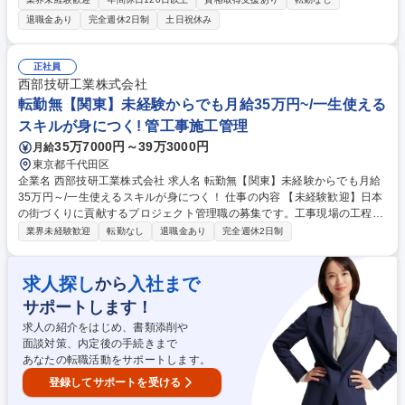
しており、土日休み/残業少/夜勤無と働きやすい環境です。 工事の打ち合
退職金あり
完全週休2日制
土日祝休み
わせ、見積作成、業者への発注、現場の管理などを中心に、工期内に安全
かつ高品質な施工を実現する役割を担います。 【入社後】まずは東京本社
にて研修を行います。その後は材料の発注や資料作成など、先輩社員の補
正社員
助業務からお任せいたします。また資格取得をサポートするための部署も
西部技研工業株式会社
あり、社内で試験対策講習を実施しています。もちろん資格取得に関する
転勤無【関東】未経験からでも月給35万円~/一生使える
費用も支給。人材育成を大切にする風土です。 募集職種 未経験歓迎！
スキルが身につく! 管工事施工管理
【関東/電気施工管理】年休125日/夜勤、休日出勤は無し/公共工事
35万7000円～39万3000円
月給
東京都千代田区
企業名 西部技研工業株式会社 求人名 転勤無【関東】未経験からでも月給
35万円～/一生使えるスキルが身につく！ 仕事の内容 【未経験歓迎】日本
の街づくりに貢献するプロジェクト管理職の募集です。工事現場の工程管
理や業者との調整をお任せします。専門スキルを身につけ、着実にキャリ
業界未経験歓迎
転勤なし
退職金あり
完全週休2日制
アアップできるやりがいあるお仕事です。 【具体的な業務内容】 ■書類・
図面の整理・作成・保管 ■全体スケジュールの確認、管理 ■日報や報告書
等の作成支援・整理 ■データ入力、電話応対等 ★最初は、工事進捗の写真
求人探し
入社まで
から
撮影、電話対応、書類作成、朝礼での安全確認の司会進行など、比較的簡
サポートします！
単な業務を担当し、次第に業務の担当範囲を広げていくので、未経験でも
安心です！ 募集職種 転勤無【関東】未経験からでも月給35万円～/一生使
求人の紹介をはじめ、書類添削や
えるスキルが身につく！
面談対策、内定後の手続きまで
あなたの転職活動をサポートします。
登録してサポートを受ける