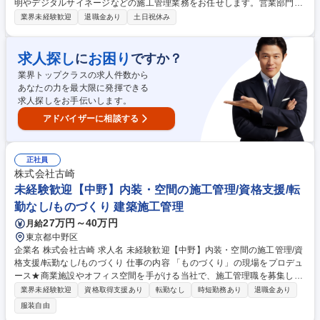
明やデジタルサイネージなどの施工管理業務をお任せします。営業部門と
連携し、多様な案件を担当します。商業施設やオフィス、工場、ホテルな
業界未経験歓迎
退職金あり
土日祝休み
ど非住宅の案件がメインになる見込みです。 【具体的に】■工事計画の作
成と調整：工事のスケジュール、予算、資材、人員配置などを計画しま
す。施主や社内の営業部門と連携し、工期内に工事が完了できるよう対応
求人探し
お困り
に
ですか？
いただきます。■現場管理：現場で施工管理を実施いただき、計画通りに
業界トップクラスの求人件数から
進行しているか確認します。■材料発注・協力業者手配：受注案件ごとに
あなたの力を最大限に発揮できる
在庫管理・物流部門と連携し、社内で商品の手配を行います。協力業者へ
求人探しをお手伝いします。
の発注・調整も担当いただきます。 募集職種 【神戸/電気施工管理】アイ
リスオーヤマG/年休120日/福利厚生・手当充実
アドバイザーに相談する
正社員
株式会社古崎
未経験歓迎【中野】内装・空間の施工管理/資格支援/転
勤なし/ものづくり 建築施工管理
27万円～40万円
月給
東京都中野区
企業名 株式会社古崎 求人名 未経験歓迎【中野】内装・空間の施工管理/資
格支援/転勤なし/ものづくり 仕事の内容 「ものづくり」の現場をプロデュ
ース★商業施設やオフィス空間を手がける当社で、施工管理職を募集しま
す。企画・設計・製造・施工をワンストップで担う古崎だからこそ、プロ
業界未経験歓迎
資格取得支援あり
転勤なし
時短勤務あり
退職金あり
ジェクト全体に関わる醍醐味があり 【具体的には】施工スケジュールの作
服装自由
成・調整/各業者との打ち合わせ/現場での進行・品質・安全管理/社内設