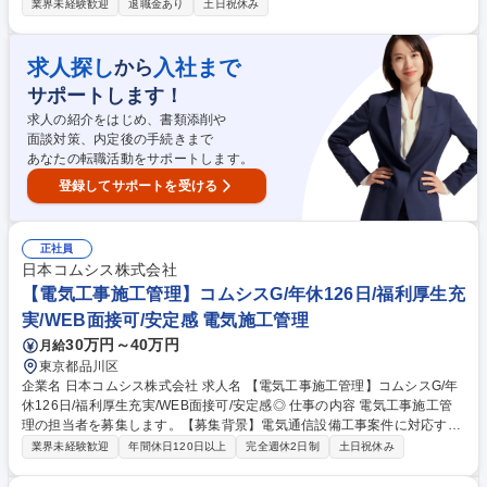
連携し、多様な案件を担当します。商業施設やオフィス、工場、ホテルな
業界未経験歓迎
退職金あり
土日祝休み
ど非住宅の案件がメインになる見込みです。 【具体的に】■工事計画の作
成と調整：工事のスケジュール、予算、資材、人員配置などを計画しま
す。施主や社内の営業部門と連携し、工期内に工事が完了できるよう対応
求人探し
入社まで
から
いただきます。■現場管理：現場で施工管理を実施いただき、計画通りに
サポートします！
進行しているか確認します。■材料発注・協力業者手配：受注案件ごとに
在庫管理・物流部門と連携し、社内で商品の手配を行います。協力業者へ
求人の紹介をはじめ、書類添削や
の発注・調整も担当いただきます。 募集職種 【鳥栖/電気施工管理】アイ
面談対策、内定後の手続きまで
リスオーヤマG/年休120日/福利厚生・手当充実
あなたの転職活動をサポートします。
登録してサポートを受ける
正社員
日本コムシス株式会社
【電気工事施工管理】コムシスG/年休126日/福利厚生充
実/WEB面接可/安定感 電気施工管理
30万円～40万円
月給
東京都品川区
企業名 日本コムシス株式会社 求人名 【電気工事施工管理】コムシスG/年
休126日/福利厚生充実/WEB面接可/安定感◎ 仕事の内容 電気工事施工管
理の担当者を募集します。【募集背景】電気通信設備工事案件に対応する
体制を増員し新規工事体制構築を行っていきたいものの、現在の要員では
業界未経験歓迎
年間休日120日以上
完全週休2日制
土日祝休み
不足しており対応できないため、増員募集となります。 【仕事内容につい
て】 ■電気通信設備工事施工（受配電、非常用発電、整流器、UPS等）の