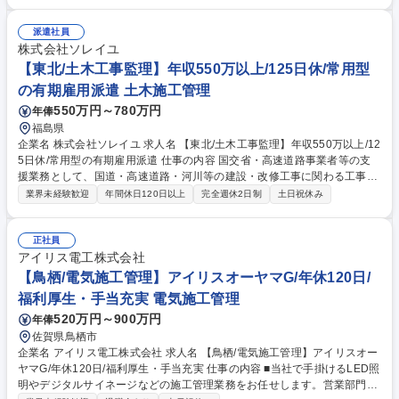
ど非住宅の案件がメインになる見込みです。 【具体的に】■工事計画の作
成と調整：工事のスケジュール、予算、資材、人員配置などを計画しま
す。施主や社内の営業部門と連携し、工期内に工事が完了できるよう対応
派遣社員
いただきます。■現場管理：現場で施工管理を実施いただき、計画通りに
株式会社ソレイユ
進行しているか確認します。■材料発注・協力業者手配：受注案件ごとに
【東北/土木工事監理】年収550万以上/125日休/常用型
在庫管理・物流部門と連携し、社内で商品の手配を行います。協力業者へ
の有期雇用派遣 土木施工管理
の発注・調整も担当いただきます。 募集職種 【大宮/電気施工管理】アイ
550万円～780万円
年俸
リスオーヤマG/年休120日/福利厚生・手当充実
福島県
企業名 株式会社ソレイユ 求人名 【東北/土木工事監理】年収550万以上/12
5日休/常用型の有期雇用派遣 仕事の内容 国交省・高速道路事業者等の支
援業務として、国道・高速道路・河川等の建設・改修工事に関わる工事監
督業務を発注者の補助的立場で行います 。 ■工事発注補助・品質管理・工
業界未経験歓迎
年間休日120日以上
完全週休2日制
土日祝休み
程管理・安全管理 ■施工業者との調整業務 ■発注者の意向を踏まえた専門
技術的サポート ■国交省やNEXCOの出先機関等への常駐 【業務内容の変
更範囲】当社の指定する業務 ※建物・地面に改変を加える業務は発生いた
正社員
しません。 募集職種 【東北/土木工事監理】年収550万以上/125日休/常用
アイリス電工株式会社
型の有期雇用派遣
【鳥栖/電気施工管理】アイリスオーヤマG/年休120日/
福利厚生・手当充実 電気施工管理
520万円～900万円
年俸
佐賀県鳥栖市
企業名 アイリス電工株式会社 求人名 【鳥栖/電気施工管理】アイリスオー
ヤマG/年休120日/福利厚生・手当充実 仕事の内容 ■当社で手掛けるLED照
明やデジタルサイネージなどの施工管理業務をお任せします。営業部門と