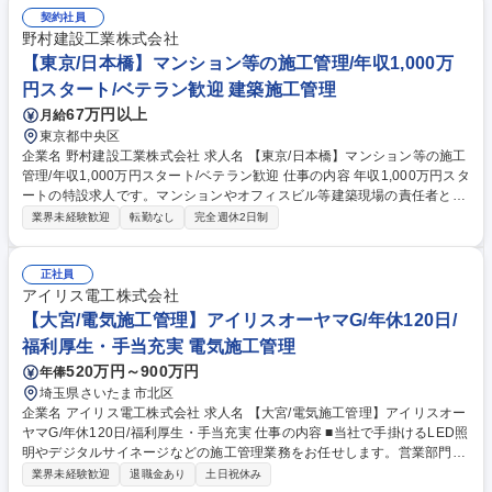
契約社員
野村建設工業株式会社
【東京/日本橋】マンション等の施工管理/年収1,000万
円スタート/ベテラン歓迎 建築施工管理
67万円以上
月給
東京都中央区
企業名 野村建設工業株式会社 求人名 【東京/日本橋】マンション等の施工
管理/年収1,000万円スタート/ベテラン歓迎 仕事の内容 年収1,000万円スタ
ートの特設求人です。マンションやオフィスビル等建築現場の責任者とし
て工程/品質/予算/安全にわたる施工管理を一貫して担当。大型案件に複数
業界未経験歓迎
転勤なし
完全週休2日制
名担当がつき、チームで仕事を進めます。 【案件】マンション/オフィス
ビル/工場などの他にも、学校/美術館/ホテル/スポーツ施設などの商業施設
まで幅広い大型案件を受注。 【工期】新築では1年-1年半にかけ一つの案
正社員
件に集中。リフォームでは2～4件を担当し、経験を積むことができます。
アイリス電工株式会社
【長期出張】ほとんど発生しません(関東近辺の案件中心のため) ●社内で
【大宮/電気施工管理】アイリスオーヤマG/年休120日/
のOJTが丁寧。ご経験に合わせて担当案件も調整されます。・変更の範囲:
福利厚生・手当充実 電気施工管理
当社業務全般 募集職種 【東京/日本橋】マンション等の施工管理/年収1,00
520万円～900万円
年俸
0万円スタート/ベテラン歓迎
埼玉県さいたま市北区
企業名 アイリス電工株式会社 求人名 【大宮/電気施工管理】アイリスオー
ヤマG/年休120日/福利厚生・手当充実 仕事の内容 ■当社で手掛けるLED照
明やデジタルサイネージなどの施工管理業務をお任せします。営業部門と
連携し、多様な案件を担当します。商業施設やオフィス、工場、ホテルな
業界未経験歓迎
退職金あり
土日祝休み