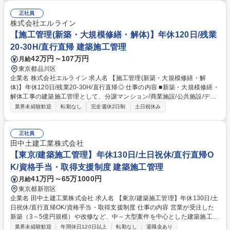
正社員
株式会社エルライン
【施工管理(新築・大規模修繕・解体)】年休120日/残業
20-30H/直行直帰 建築施工管理
42万円～107万円
月給
東京都品川区
企業名 株式会社エルライン 求人名 【施工管理(新築・大規模修繕・解
体)】年休120日/残業20-30H/直行直帰◎ 仕事の内容 ■新築・大規模修繕・
解体工事の建築施工管理として、分譲マンション/商業施設/公共施設/デー
タセンターなどの施工管理を担当いただきます(分野は得意領域に合わせ
業界未経験歓迎
転勤なし
完全週休2日制
土日祝休み
て担当していただきます。 【具体的業務】■品質管理/品質管理、出来形管
理の実施■原価管理とコスト管理および改善提案■工程管理とスケジュール
調整、進捗管理■安全管理の実施および安全パトロール、是正対応■環境対
正社員
策および近隣対応の調整■施工図の確認・作成、仕様や施工手順の策定■検
田中土建工業株式会社
査対応、各種書類の作成・管理、引き渡し対応■経験に応じ、現場統括や
【東京/建築施工管理】年休130日/土日祝休/直行直帰O
若手技術者の指導・育成 など ※建物の改変を伴う業務は含まれず、管理
K/資格手当・取得支援制度 建築施工管理
業務のみ 募集職種 【施工管理(新築・大規模修繕・解体)】年休120日/残業
41万円～65万1000円
月給
20-30H/直行直帰◎
東京都新宿区
企業名 田中土建工業株式会社 求人名 【東京/建築施工管理】年休130日/土
日祝休/直行直帰OK/資格手当・取得支援制度 仕事の内容 営業が受注した
新築（3～5億円規模）や改修など、中～大型案件を中心とした建築施工管
理をお任せします。コスト、納期、品質の管理といった建設プロジェクト
業界未経験歓迎
年間休日120日以上
転勤なし
退職金あり