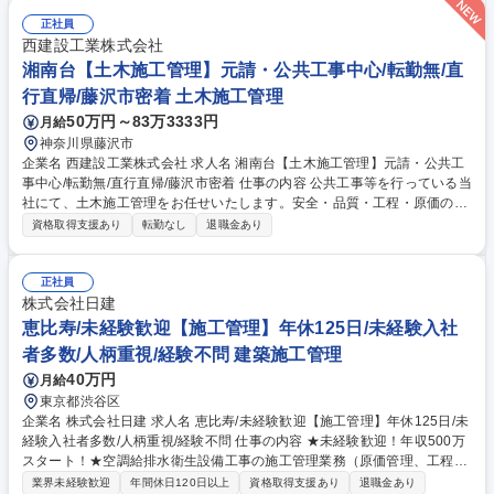
ける施工計画の策定や現場管理全般（工程・品質・安全・原価管理）をお
任せします。■発注者との打ち合わせや協力会社との調整、各種書類作
正社員
成、竣工引渡し対応を担っていただきます。■地域のランドマークとなる
西建設工業株式会社
案件にも携わります。■地域密着型企業ならではの意思決定スピードがあ
湘南台【土木施工管理】元請・公共工事中心/転勤無/直
り、裁量を持って本質的な業務に集中できる環境です。【業務内容の変更
行直帰/藤沢市密着 土木施工管理
範囲】当社の指定する業務 募集職種 湘南台【建築施工管理】元請・公共
50万円～83万3333円
月給
工事中心/転勤無/直行直帰/藤沢市密着
神奈川県藤沢市
企業名 西建設工業株式会社 求人名 湘南台【土木施工管理】元請・公共工
事中心/転勤無/直行直帰/藤沢市密着 仕事の内容 公共工事等を行っている当
社にて、土木施工管理をお任せいたします。安全・品質・工程・原価の管
理を通じ案件の円滑な進行を担っていただきます。地域社会のインフラ整
資格取得支援あり
転勤なし
退職金あり
備に直接貢献できるやりがいのある環境です。 ■河川、港湾、上下水道、
道路等の公共土木工事における施工計画の策定や現場管理全般をお任せし
ます。■発注者との打ち合わせや協力会社との調整、各種書類作成、竣工
正社員
引渡し対応を担っていただきます。■地域のインフラを支える重要な案件
株式会社日建
に携わります。■地域密着型企業ならではの意思決定スピードがあり、裁
恵比寿/未経験歓迎【施工管理】年休125日/未経験入社
量を持って本質的な業務に集中できる環境です。【業務内容の変更範囲】
者多数/人柄重視/経験不問 建築施工管理
当社の指定する業務 募集職種 湘南台【土木施工管理】元請・公共工事中
40万円
月給
心/転勤無/直行直帰/藤沢市密着
東京都渋谷区
企業名 株式会社日建 求人名 恵比寿/未経験歓迎【施工管理】年休125日/未
経験入社者多数/人柄重視/経験不問 仕事の内容 ★未経験歓迎！年収500万
スタート！★空調給排水衛生設備工事の施工管理業務（原価管理、工程管
理、品質管理）をお任せします。事業所から通勤可能な範囲で案件を請け
業界未経験歓迎
年間休日120日以上
資格取得支援あり
退職金あり