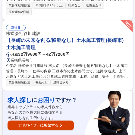
会社の吉田組のバックアップもあり人員不足などのサポート体制抜群。1
業界未経験歓迎
年間休日120日以上
転勤なし
退職金あり
人1現場を徹底し無理な掛け持ちなどはありません。 ■施主・協力業者と
完全週休2日制
の打合せ・工程調整■実行予算算定・見積作成・工事工程表等の書類作成■
施工図面の確認・チェック・修正対応■現場全体の工程管理・安全管理・
品質管理・原価管理■協力業者の工程調整やマネジメント ★若手社員の育
正社員
成もお任せする予定です ※プレサンス社等の安定受注。5～20億円規模/1
株式会社谷川建設
0～15階建てRC造メイン 吉田組からの出向者もおり現場の人員カバーや
【長崎の未来を創る/転勤なし】土木施工管理(長崎市)
サポート体制が手厚い環境！ 募集職種 ベテラン歓迎【京都/建築施工管
土木施工管理
理】定年後も経験を活かし長く働きたい方歓迎
32万9600円～42万7200円
月給
長崎県長崎市
企業名 株式会社谷川建設 求人名 【長崎の未来を創る/転勤なし】土木施工
管理（長崎市） 仕事の内容 工務本部の土木部門にて、道路や造成、上下
水道などの土木工事における施工管理業務（工程、品質、安全、予算管
理）をお任せします。地元のインフラを支え、街づくりに直接貢献できる
業界未経験歓迎
転勤なし
退職金あり
やりがいのある仕事です。 【具体的な業務内容】■土木工事（造成、道路
等）現場での工程・品質・安全・予算管理 ■協力業者への的確な指示出し
や職人の手配、資材調達 ■工事進行状況の記録（写真撮影や書類作成な
求人探し
お困り
に
ですか？
ど） ■発注者や近隣住民との調整・コミュニケーション ※2027年01月か
業界トップクラスの求人件数から
ら約3年間予定されている造成工事プロジェクトを担当していただく予定
あなたの力を最大限に発揮できる
です。経験や能力に応じた規模の現場からお任せします。 募集職種 【長
求人探しをお手伝いします。
崎の未来を創る/転勤なし】土木施工管理（長崎市）
アドバイザーに相談する