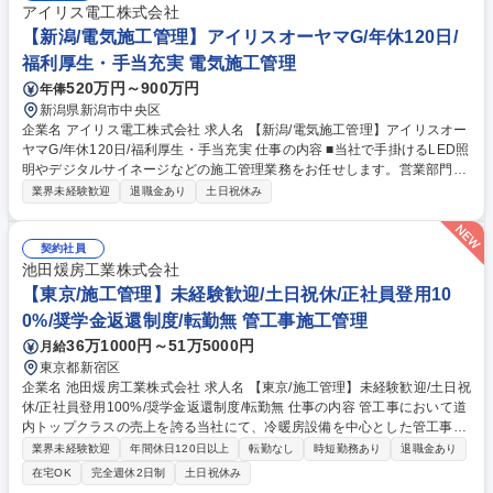
アイリス電工株式会社
【新潟/電気施工管理】アイリスオーヤマG/年休120日/
福利厚生・手当充実 電気施工管理
520万円～900万円
年俸
新潟県新潟市中央区
企業名 アイリス電工株式会社 求人名 【新潟/電気施工管理】アイリスオー
ヤマG/年休120日/福利厚生・手当充実 仕事の内容 ■当社で手掛けるLED照
明やデジタルサイネージなどの施工管理業務をお任せします。営業部門と
連携し、多様な案件を担当します。商業施設やオフィス、工場、ホテルな
業界未経験歓迎
退職金あり
土日祝休み
ど非住宅の案件がメインになる見込みです。 【具体的に】■工事計画の作
成と調整：工事のスケジュール、予算、資材、人員配置などを計画しま
す。施主や社内の営業部門と連携し、工期内に工事が完了できるよう対応
契約社員
いただきます。■現場管理：現場で施工管理を実施いただき、計画通りに
池田煖房工業株式会社
進行しているか確認します。■材料発注・協力業者手配：受注案件ごとに
【東京/施工管理】未経験歓迎/土日祝休/正社員登用10
在庫管理・物流部門と連携し、社内で商品の手配を行います。協力業者へ
0%/奨学金返還制度/転勤無 管工事施工管理
の発注・調整も担当いただきます。 募集職種 【新潟/電気施工管理】アイ
36万1000円～51万5000円
月給
リスオーヤマG/年休120日/福利厚生・手当充実
東京都新宿区
企業名 池田煖房工業株式会社 求人名 【東京/施工管理】未経験歓迎/土日祝
休/正社員登用100%/奨学金返還制度/転勤無 仕事の内容 管工事において道
内トップクラスの売上を誇る当社にて、冷暖房設備を中心とした管工事の
施工管理業務をお任せします。※業務内容の変更範囲：当社の定める業務
業界未経験歓迎
年間休日120日以上
転勤なし
時短勤務あり
退職金あり
■発注者との打合せ、下請業者との工事打合せおよび現場での作業指示 ■
在宅OK
完全週休2日制
土日祝休み
他工事業者を含む工程調整、工程管理・安全管理・品質管理 ■工事に関係