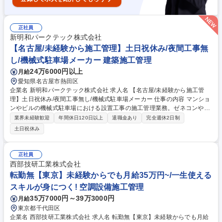
正社員
新明和パークテック株式会社
【名古屋/未経験から施工管理】土日祝休み/夜間工事無
し/機械式駐車場メーカー 建築施工管理
24万6000円以上
月給
愛知県名古屋市熱田区
企業名 新明和パークテック株式会社 求人名 【名古屋/未経験から施工管
理】土日祝休み/夜間工事無し/機械式駐車場メーカー 仕事の内容 マンショ
ンやビルの機械式駐車場における設置工事の施工管理業務。ゼネコンや協
力会社との工程調整、進捗・安全管理を担当します。現場での実作業はな
業界未経験歓迎
年間休日120日以上
退職金あり
完全週休2日制
く、指示出しを中心としたマネジメント業務です。 (1)元請け(ゼネコン)と
土日祝休み
の打ち合わせ・工程調整 (2)協力会社への指示出し、進捗・安全管理 (3)現
場巡視(公共交通機関での直行直帰スタイル) (4)完了後の報告書作成 ※マ
ンション等が主のため夜間工事はなく原則17時撤退。出張は週1回程度の
正社員
日帰りがメイン。1人で抱え込まず、チームで助け合って進める環境で
西部技研工業株式会社
す。 募集職種 【名古屋/未経験から施工管理】土日祝休み/夜間工事無し/機
転勤無【東京】未経験からでも月給35万円~/一生使える
械式駐車場メーカー
スキルが身につく! 空調設備施工管理
35万7000円～39万3000円
月給
東京都千代田区
企業名 西部技研工業株式会社 求人名 転勤無【東京】未経験からでも月給