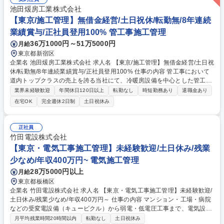
池田煖房工業株式会社
【東京/施工管理】無借金経営/土日祝休/転勤無/8年連続
業績賞与/正社員登用100% 管工事施工管理
36万1000円～51万5000円
月給
東京都新宿区
企業名 池田煖房工業株式会社 求人名 【東京/施工管理】無借金経営/土日祝
休/転勤無/8年連続業績賞与/正社員登用100% 仕事の内容 管工事において
道内トップクラスの売上を誇る当社にて、冷暖房設備を中心とした管工事
の施工管理業務をお任せします。※業務内容の変更範囲：当社の定める業
業界未経験歓迎
年間休日120日以上
転勤なし
時短勤務あり
退職金あり
務 ■発注者との打合せ、下請業者との工事打合せおよび現場での作業指示
在宅OK
完全週休2日制
土日祝休み
■他工事業者を含む工程調整、工程管理・安全管理・品質管理 ■工事に関
係する書類作成および提出、仕入材料や工事費等の原価管理 【出張】現場
や案件に応じて道内出張が発生します。出張時はアパート代・光熱費全額
正社員
会社負担、月7.5～13.5万円の出張手当、月2回の帰省手当支給。自家用車
竹田電設株式会社
使用時のガソリン代・使用料手当も手厚く支給します。 募集職種 【東京/
【東京・電気工事施工管理】未経験歓迎/土日休み/残業
施工管理】無借金経営/土日祝休/転勤無/8年連続業績賞与/正社員登用10
少なめ/年収400万円~ 電気施工管理
0%
28万5000円以上
月給
東京都板橋区
企業名 竹田電設株式会社 求人名 【東京・電気工事施工管理】未経験歓迎/
土日休み/残業少なめ/年収400万円～ 仕事の内容 マンション・工場・病院
などの受変電設備（キュービクル）から弱電・低電圧工事まで、電気設備
全般の施工管理業務です。未経験の方は図面の読み方から丁寧に指導し、
月平均残業時間20時間以内
転勤なし
土日祝休み