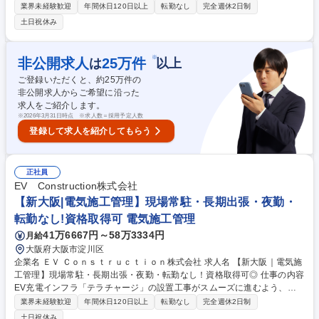
会社様と一丸で、案件の全体管理および監理業務をご担当いただきます。
業界未経験歓迎
年間休日120日以上
転勤なし
完全週休2日制
工事は協力会社へ依頼するため、現場常駐･夜勤･長期出張は原則なし◎
土日祝休み
【業務内容】■EV充電設備の設置工事管理（品質・工程・安全）■施設オ
ーナーとの調整・折衝■協力会社への工事内容共有、調整、交渉■現場調
査、施工サポート、ポイント立会い 【案件情報】■工期：数日～10日程度
※
非公開求人
25
万件
は
以上
■金額：50万円～2,000万円 ■案件例：マンション、商業施設、コンビニ、
ご登録いただくと、約
25
万件の
カーディーラー等 ■担当エリア：全国（東京・名古屋・大阪・広島・福
非公開求人からご希望に沿った
岡・沖縄に拠点あり）■出張：2～3日程度／長期出張なし 募集職種 【福岡
求人をご紹介します。
｜電気施工管理】現場常駐・長期出張・夜勤・転勤なし！資格取得可◎
※
2026年3月31日時点 ※求人数＝採用予定人数
登録して求人を紹介してもらう
正社員
EV Construction株式会社
【新大阪|電気施工管理】現場常駐・長期出張・夜勤・
転勤なし!資格取得可 電気施工管理
41万6667円～58万3334円
月給
大阪府大阪市淀川区
企業名 ＥＶ Ｃｏｎｓｔｒｕｃｔｉｏｎ株式会社 求人名 【新大阪｜電気施
工管理】現場常駐・長期出張・夜勤・転勤なし！資格取得可◎ 仕事の内容
EV充電インフラ「テラチャージ」の設置工事がスムーズに進むよう、協
力会社様と一丸で、案件の全体管理および監理業務をご担当いただきま
業界未経験歓迎
年間休日120日以上
転勤なし
完全週休2日制
す。工事は協力会社へ依頼するため、現場常駐･夜勤･長期出張は原則なし
土日祝休み