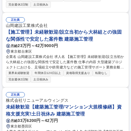
の管理運営業務全般を統括をお任せいたします。 1案件につき4名前後の
完全週休2日制
土日祝休み
チームで担当し、工事費等の原価管理、工程調整や工程管理、安全および
品質の管理、関係各所との打ち合わせや書類作成などを行います。派遣社
員はおらず全員が正社員のチーム体制で協同して仕事を進めることが特徴
正社員
です。現場へは基本的に直行直帰での勤務となります。経験が浅い方で
山岡建設工業株式会社
も、大型建設プロジェクトのマネジメントを体系的に学べる環境が整って
【施工管理】未経験歓迎/設立当初から大林組との強固
います。 募集職種 【東京/建築施工管理】年休130日/土日祝休/直行直帰O
な関係性で安定した案件数 建築施工管理
K/資格手当・取得支援制度
23万円～42万9000円
月給
東京都台東区
企業名 山岡建設工業株式会社 求人名 【施工管理】未経験歓迎/設立当初か
ら大林組との強固な関係性で安定した案件数 仕事の内容 大型建築プロジ
ェクトにおける、足場組立や鉄骨建方などの施工管理サポート業務全般を
お任せします。入社直後は様々な研修で基礎知識の習得いただき、ゆくゆ
業界未経験歓迎
年間休日120日以上
資格取得支援あり
転勤なし
くはOJTにて業務に慣れていただきます。 【具体的には】 ■現場写真の撮
完全週休2日制
土日祝休み
影や整理、資材等の手配 ■安全パトロールへの同行および記録 ■PCを用い
た各種書類の作成サポート ■協力業者や元請業者との打ち合わせ同席 ■資
材・搬入スケジュール調整 募集職種 【施工管理】未経験歓迎/設立当初か
正社員
ら大林組との強固な関係性で安定した案件数
株式会社リニューアルウィングス
未経験歓迎【建築施工管理/マンション大規模修繕】資
格支援充実!土日祝休み 建築施工管理
33万6200円～42万円
月給
東京都墨田区