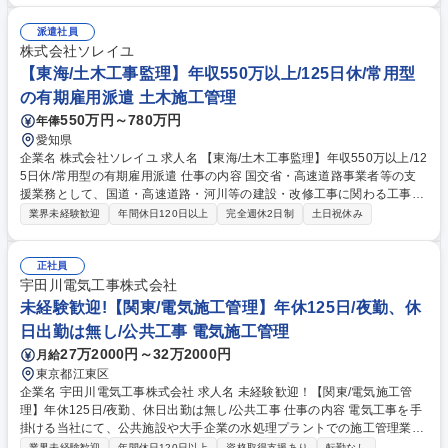
計・製造チームとの連携業務 【やりがい】商業施設や話題の店舗を形にす
る達成感と、お客様からの感謝がモチベーションに。 【採用背景】案件増
派遣社員
加に伴い、現場を支える新たなメンバーを募集しています。 募集職種 未
株式会社ソレイユ
経験歓迎【中野】内装・空間の施工管理/資格支援/転勤なし/ものづくり
【東海/土木工事監理】年収550万以上/125日休/常用型
の有期雇用派遣 土木施工管理
550万円～780万円
年俸
愛知県
企業名 株式会社ソレイユ 求人名 【東海/土木工事監理】年収550万以上/12
5日休/常用型の有期雇用派遣 仕事の内容 国交省・高速道路事業者等の支
援業務として、国道・高速道路・河川等の建設・改修工事に関わる工事監
督業務を発注者の補助的立場で行います 。 ■工事発注補助・品質管理・工
業界未経験歓迎
年間休日120日以上
完全週休2日制
土日祝休み
程管理・安全管理 ■施工業者との調整業務 ■発注者の意向を踏まえた専門
技術的サポート ■国交省やNEXCOの出先機関等への常駐 【業務内容の変
更範囲】当社の指定する業務 ※建物・地面に改変を加える業務は発生いた
正社員
しません。 募集職種 【東海/土木工事監理】年収550万以上/125日休/常用
宇田川電気工事株式会社
型の有期雇用派遣
未経験歓迎!【関東/電気施工管理】年休125日/夜勤、休
日出勤は無し/公共工事 電気施工管理
27万2000円～32万2000円
月給
東京都江東区
企業名 宇田川電気工事株式会社 求人名 未経験歓迎！【関東/電気施工管
理】年休125日/夜勤、休日出勤は無し/公共工事 仕事の内容 電気工事を手
掛ける当社にて、公共施設や大手企業の水処理プラントでの施工管理業務
をお任せします。勤務先は都内が9割＆公共工事が中心で労務管理も徹底
業界未経験歓迎
年間休日120日以上
資格取得支援あり
転勤なし