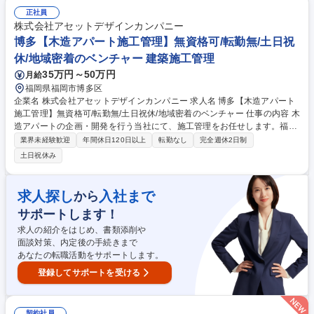
程管理・安全管理 ■施工業者との調整業務 ■発注者の意向を踏まえた専門
的アドバイス ■NEXCOグループ会社の出先機関等への常駐 【業務内容の
正社員
変更範囲】当社の指定する業務 募集職種 【北関東/建築工事監理】年収55
株式会社アセットデザインカンパニー
0万以上/125日休/常用型の有期雇用派遣
博多【木造アパート施工管理】無資格可/転勤無/土日祝
休/地域密着のベンチャー 建築施工管理
35万円～50万円
月給
福岡県福岡市博多区
企業名 株式会社アセットデザインカンパニー 求人名 博多【木造アパート
施工管理】無資格可/転勤無/土日祝休/地域密着のベンチャー 仕事の内容 木
造アパートの企画・開発を行う当社にて、施工管理をお任せします。福岡
県内の現場を着工から引渡しまで専属で担当し、入居後の不具合や保守対
業界未経験歓迎
年間休日120日以上
転勤なし
完全週休2日制
応等建物の品質向上に一貫して貢献するやりがいのある業務です。 ※最初
土日祝休み
は先輩スタッフと同行し業務を習得します。 ■共同住宅の工程・品質・安
全管理等施工計画全般 ■協力業者との打合せ、現場での進捗確認と指示、
資材発注や調整 ■社内建築士との連携による図面確認や技術的課題の解決
求人探し
入社まで
から
■入居管理スタッフと連携した引渡し後の不具合・メンテナンス対応 【業
サポートします！
務内容の変更範囲】当社の指定する業務 募集職種 博多【木造アパート施
工管理】無資格可/転勤無/土日祝休/地域密着のベンチャー
求人の紹介をはじめ、書類添削や
面談対策、内定後の手続きまで
あなたの転職活動をサポートします。
登録してサポートを受ける
契約社員