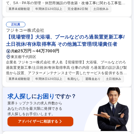
て、SA・PA等の管理・休憩用施設の増改築・改修工事に関わる工事監督
業務をお任せします。発注者の補助的立場で専門技術的なサポートを行
業界未経験歓迎
年間休日120日以上
完全週休2日制
土日祝休み
い、スペシャリストとして活躍可能です。 ■工事発注補助・品質管理・工
程管理・安全管理 ■施工業者との調整業務 ■発注者の意向を踏まえた専門
的アドバイス ■NEXCOグループ会社の出先機関等への常駐 【業務内容の
正社員
変更範囲】当社の指定する業務 募集職種 【北陸/建築工事監理】年収550
フジキコー株式会社
万以上/125日休/常用型の有期雇用派遣
【現場管理】大浴場、プールなどのろ過装置更新工事/
土日祝休/有休取得率高 その他施工管理/現場責任者
25万円～44万7000円
月給
東京都千代田区
企業名 フジキコー株式会社 求人名 【現場管理】大浴場、プールなどのろ
過装置更新工事/土日祝休/有休取得率高 仕事の内容 ろ過装置の設計及び製
造から設置、アフターメンテナンスまで一貫したサービスを提供する当社
にて、ろ過装置、配管などの更新作業に関する現場管理をお任せします。
業界未経験歓迎
年間休日120日以上
転勤なし
退職金あり
土日祝休み
社内異動も盛んで様々なキャリアを描けます。 【詳細】ホテル・スポーツ
クラブ等の商業施設や学校等の官公庁、工務店と打ち合わせを行い、工事
内容の詳細や調整をお任せします ■打ち合わせ・調整（工事内容詳細の決
求人探し
お困り
に
ですか？
定、スケジュール調整等） ■ろ過装置更新工事現場の管理 ■部材、ろ過材
業界トップクラスの求人件数から
の交換作業の立会及び安全管理 ■協力会社との折衝（実働部隊） 募集職種
あなたの力を最大限に発揮できる
【現場管理】大浴場、プールなどのろ過装置更新工事/土日祝休/有休取得
求人探しをお手伝いします。
率高
アドバイザーに相談する