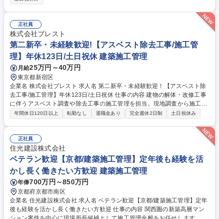
◎ 【業務内容】■EV充電設備の設置工事管理（品質・工程・安全）■施設
オーナーとの調整・折衝■協力会社への工事内容共有、調整、交渉■現場調
査、施工サポート、ポイント立会い 【案件情報】■工期：数日～10日程度
正社員
■金額：50万円～2,000万円 ■案件例：マンション、商業施設、コンビニ、
株式会社ブレスト
カーディーラー等 ■担当エリア：全国（東京・名古屋・大阪・広島・福
第二新卒・未経験歓迎!【アスベスト除去工事/施工管
岡・沖縄に拠点あり）■出張：2～3日程度／長期出張なし 募集職種 【新大
理】年休123日/土日祝休 建築施工管理
阪｜電気施工管理】現場常駐・長期出張・夜勤・転勤なし！資格取得可◎
25万円～40万円
月給
東京都新宿区
企業名 株式会社ブレスト 求人名 第二新卒・未経験歓迎！【アスベスト除
去工事/施工管理】年休123日/土日祝休 仕事の内容 建物の解体・改修工事
に伴うアスベスト調査や除去工事の施工管理を担当。現地調査から施工計
画、工事管理まで幅広く携わり、人々の健康と安全を守る社会貢献性の高
年間休日120日以上
転勤なし
退職金あり
完全週休2日制
土日祝休み
い仕事です。 ■現地調査およびアスベスト分析（オフィスビルがメイン）
■施工計画書・各種申請書類の作成 ■アスベスト除去工事の施工管理 ■官公
庁への届出・行政対応 ■協力会社や関係業者との調整■工事完了報告書の
正社員
作成・提出 ※業務ウェイト：施工管理業務：7割 営業業務：3割 募集職種
住光建設株式会社
第二新卒・未経験歓迎！【アスベスト除去工事/施工管理】年休123日/土日
ベテラン歓迎【京都/建築施工管理】定年後も経験を活
祝休
かし長く働きたい方歓迎 建築施工管理
700万円～850万円
年俸
京都府京都市南区
企業名 住光建設株式会社 求人名 ベテラン歓迎【京都/建築施工管理】定年
後も経験を活かし長く働きたい方歓迎 仕事の内容 関西圏の新築高層マン
ション案件を中心に現場所長候補として施工管理全般をお任せします。親