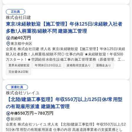
発電所、公共施設、インフラ施設などにおける電気通信設備（LAN、無
線、監視カメラ等）の施工管理。設計図面をもとに工程・品質・安全・原
価の管理、協力会社との調整などを担っていただきます。 提案～設計・製
正社員
造・施工・保守までを一社で完結できる点が強みです。首都圏の現場を中
株式会社日建
心に社会インフラ施設や発電所等が主な現場です。 ※建物側への改変を伴
東京/未経験歓迎【施工管理】年休125日/未経験入社者
う作業は伴いません。 募集職種 【東京/施工管理】電気・通信インフラ工
多数!人柄重視/経験不問 建築施工管理
事/未経験から手に職をつけたい方歓迎
40万円
月給
東京都中央区
企業名 株式会社日建 求人名 東京/未経験歓迎【施工管理】年休125日/未経
験入社者多数！人柄重視/経験不問◎ 仕事の内容 ★未経験歓迎！年収500
万スタート！★空調給排水衛生設備工事の施工管理業務（原価管理、工程
管理、品質管理）をお任せします。事業所から通勤可能な範囲で案件を請
業界未経験歓迎
年間休日120日以上
資格取得支援あり
退職金あり
け負うため、宿泊を伴う出張などはありません。 【詳細】■施工図の作成
完全週休2日制
■各種書類の作成■施主・設計事務所様との打ち合わせ■協力会社様との打
合せ調整■工事の安全管理 など 【やりがい】現場が完成するまでの過程
で、自分のイメージ通りで進められた時にやりがいを感じます！ ※変更の
派遣社員
範囲：当面変更なし 募集職種 東京/未経験歓迎【施工管理】年休125日/未
株式会社ソレイユ
経験入社者多数！人柄重視/経験不問◎
【北陸/建築工事監理】年収550万以上/125日休/常用型
の有期雇用派遣 建築施工管理
550万円～780万円
年俸
新潟県
企業名 株式会社ソレイユ 求人名 【北陸/建築工事監理】年収550万以上/12
5日休/常用型の有期雇用派遣 仕事の内容 高速道路事業者の支援業務とし