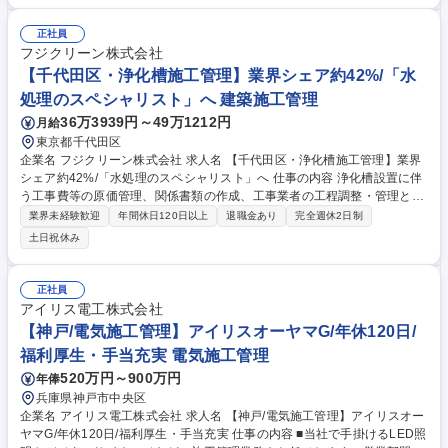
する書類作成および提出、仕入材料や工事費等の原価管理 【出張】現場や
案件に応じて道内出張が発生します。出張時はアパート代・光熱費全額会
正社員
社負担、月7.5～13.5万円の出張手当、月2回の帰省手当支給。自家用車使
フジクリーン株式会社
用時のガソリン代・使用料手当も手厚く支給します。 募集職種 【東京/施
【千代田区・浄化槽施工管理】業界シェア約42%/「水
工管理】未経験歓迎/土日祝休/正社員登用100%/奨学金返還制度/転勤無
処理のスペシャリスト」へ 建築施工管理
36万3939円～49万1212円
月給
東京都千代田区
企業名 フジクリーン株式会社 求人名 【千代田区・浄化槽施工管理】業界
シェア約42%/「水処理のスペシャリスト」へ 仕事の内容 浄化槽設置に伴
う工事費等の原価管理、関係書類の作成、工事業者の工程調整・管理とい
った施工管理業務全般をお任せします。業界首位の環境で、水処理の専門
業界未経験歓迎
年間休日120日以上
退職金あり
完全週休2日制
スキルを磨けます。 ■協力業者の工程調整・安全管理・品質管理 ■工事に
土日祝休み
関係する書類作成および行政への提出業務 ■2DCADを用いた図面の確
認・修正 ■顧客や協力業者との打ち合わせ・現場立会い ■資材の手配およ
び原価管理 入社後は半年間の同行研修でノウハウを習得。2～3年後には
正社員
リーダーとして後輩指導を担うなど、着実なステップアップが可能です。
アイリス電工株式会社
※建物への改変業務はありません 募集職種 【千代田区・浄化槽施工管
【神戸/電気施工管理】アイリスオーヤマG/年休120日/
理】業界シェア約42%/「水処理のスペシャリスト」へ
福利厚生・手当充実 電気施工管理
520万円～900万円
年俸
兵庫県神戸市中央区
企業名 アイリス電工株式会社 求人名 【神戸/電気施工管理】アイリスオー
ヤマG/年休120日/福利厚生・手当充実 仕事の内容 ■当社で手掛けるLED照