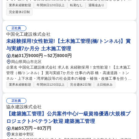
会社の吉田組のバックアップもあり人員不足などのサポート体制抜群。1
業界未経験歓迎
年間休日120日以上
転勤なし
退職金あり
人1現場を徹底し無理な掛け持ちなどはありません。 ■施主・協力業者と
完全週休2日制
の打合せ・工程調整■実行予算算定・見積作成・工事工程表等の書類作成■
施工図面の確認・チェック・修正対応■現場全体の工程管理・安全管理・
品質管理・原価管理■協力業者の工程調整やマネジメント ★若手社員の育
正社員
成もお任せする予定です ※プレサンス社等の安定受注。5～20億円規模/1
中国化工建設株式会社
0～15階建てRC造メイン 吉田組からの出向者もおり現場の人員カバーや
未経験採用!女性歓迎!【土木施工管理(橋/トンネル)】賞
サポート体制が手厚い環境！ 募集職種 ベテラン歓迎【神戸/建築施工管
与実績7か月分 土木施工管理
理】定年後も経験を活かし長く働きたい方歓迎
31万9000円～52万8000円
月給
岡山県岡山市北区
企業名 中国化工建設株式会社 求人名 未経験採用！女性歓迎！【土木施工
管理（橋/トンネル）】賞与実績7か月分 仕事の内容 橋・高速道路・トン
ネル・上下水道・湾岸施設等の社会資本の補修・補強・改修工事を担う施
工管理として、末永く活躍頂ける方を募集しています。 【仕事詳細】施工
業界未経験歓迎
年間休日120日以上
完全週休2日制
土日祝休み
計画作成から工程・品質・原価・安全管理等トータルでの管理および発注
者や本部との交渉・調整等【規模】5000～1億円程 度【工期】小規模で1
年 ≪補修工事ならではの醍醐味≫新設工事に比べ小さな案件が多いため、
正社員
早くから一つの現場を任され、責任を持って仕事に取り組むことが可能で
協永建設株式会社
す。自分自身の力量で現場を動かし、社会インフラの安全を守る醍醐味を
【建築施工管理】公共案件中心/一級資格優遇/大規模プ
味わっていただける業務です。 募集職種 未経験採用！女性歓迎！【土木
ロジェクト/ベテラン歓迎 建築施工管理
施工管理（橋/トンネル）】賞与実績7か月分
55万円～83万円
月給
東京都中野区