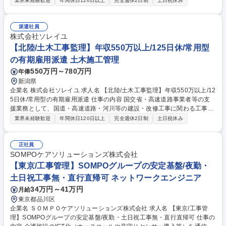
業界未経験歓迎
年間休日120日以上
完全週休2日制
土日祝休み
程管理・安全管理 ■施工業者との調整業務 ■発注者の意向を踏まえた専門
技術的サポート ■国交省やNEXCOの出先機関等への常駐 【業務内容の変
更範囲】当社の指定する業務 ※建物・地面に改変を加える業務は発生いた
派遣社員
しません。 募集職種 【中部/土木工事監理】年収550万以上/125日休/常用
株式会社ソレイユ
型の有期雇用派遣
【北陸/土木工事監理】年収550万以上/125日休/常用型
の有期雇用派遣 土木施工管理
550万円～780万円
年俸
新潟県
企業名 株式会社ソレイユ 求人名 【北陸/土木工事監理】年収550万以上/12
5日休/常用型の有期雇用派遣 仕事の内容 国交省・高速道路事業者等の支
援業務として、国道・高速道路・河川等の建設・改修工事に関わる工事監
督業務を発注者の補助的立場で行います 。 ■工事発注補助・品質管理・工
業界未経験歓迎
年間休日120日以上
完全週休2日制
土日祝休み
程管理・安全管理 ■施工業者との調整業務 ■発注者の意向を踏まえた専門
技術的サポート ■国交省やNEXCOの出先機関等への常駐 【業務内容の変
更範囲】当社の指定する業務 ※建物・地面に改変を加える業務は発生いた
正社員
しません。 募集職種 【北陸/土木工事監理】年収550万以上/125日休/常用
SOMPOケアソリューションズ株式会社
型の有期雇用派遣
【東京/工事管理】SOMPOグループの安定基盤/夜勤・
土日祝工事無・直行直帰可 ネットワークエンジニア
34万円～41万円
月給
東京都品川区
企業名 ＳＯＭＰＯケアソリューションズ株式会社 求人名 【東京/工事管
理】SOMPOグループの安定基盤/夜勤・土日祝工事無・直行直帰可 仕事の