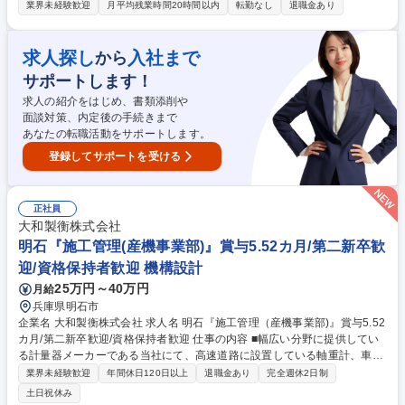
として経営に関わる幅広い業務をお任せします。まずは経理の実務からス
業界未経験歓迎
月平均残業時間20時間以内
転勤なし
退職金あり
タートしていただき、ゆくゆくはバックオフィス部門の 全体を牽引する経
理部長としての活躍を期待しているポジションです。 ・出入金対応、支払
い業務、月次・年次決算、システムへの入力 ・売上原価管理、出納業務、
求人探し
入社まで
から
税務関連対応、給与計算、勤怠管理、備品管理 ・売上や利益等の会計デー
サポートします！
タ集計、資料作成 ・管理会計、キャッシュフロー試算表などの作成、経営
に必要な数字分析 ・建設業の入札申請、経営事項審査（経審）などの手続
求人の紹介をはじめ、書類添削や
き 募集職種 【一関/経理】幹部候補/5年連続増収益◎/事業多角化・地域の
面談対策、内定後の手続きまで
インフラを支える
あなたの転職活動をサポートします。
登録してサポートを受ける
正社員
大和製衡株式会社
明石『施工管理(産機事業部)』賞与5.52カ月/第二新卒歓
迎/資格保持者歓迎 機構設計
25万円～40万円
月給
兵庫県明石市
企業名 大和製衡株式会社 求人名 明石『施工管理（産機事業部)』賞与5.52
カ月/第二新卒歓迎/資格保持者歓迎 仕事の内容 ■幅広い分野に提供してい
る計量器メーカーである当社にて、高速道路に設置している軸重計、車重
計の施工管理業務（特に現場代理人、主任技術者としての業務）をお任せ
業界未経験歓迎
年間休日120日以上
退職金あり
完全週休2日制
します。 【具体的には】■施工計画の立案、工程管理（現場調査を行い、
土日祝休み
発注仕様に基づいた施工計画を立案し、竣工までの工程を管理）■機器