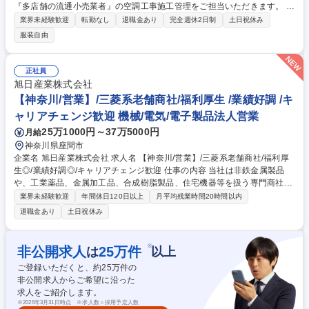
『多店舗の流通小売業者』の空調工事施工管理をご担当いただきます。 ※
建物の改変を伴う業務は含まない ■事前打ち合わせ：自社と建築業者と施
業界未経験歓迎
転勤なし
退職金あり
完全週休2日制
土日祝休み
主の三社間で工程と図面確認を行い、工程管理表/作業指示書に書き起こす
服装自由
■実務へのとりかかり：工程管理表をもとにスケジュールの管理や作業指
示書をもとに具体的な指示■仕上げ/試運転：中間検査での指摘や認識の相
違があった場合は、仕上げとしてその修正を行い、試運転を実施し確認■
正社員
引き渡し/取り扱い説明：店舗や設備の実稼働が始まった段階で使用者への
旭日産業株式会社
取り扱い説明 募集職種 【東京/施工管理】空調工事施工管理！事務作業少
【神奈川/営業】/三菱系老舗商社/福利厚生 /業績好調 /キ
だから直行直帰可能
ャリアチェンジ歓迎 機械/電気/電子製品法人営業
25万1000円～37万5000円
月給
神奈川県座間市
企業名 旭日産業株式会社 求人名 【神奈川/営業】/三菱系老舗商社/福利厚
生◎/業績好調◎/キャリアチェンジ歓迎 仕事の内容 当社は非鉄金属製品
や、工業薬品、金属加工品、合成樹脂製品、住宅機器等を扱う専門商社で
す。そんな当社で営業職(管工機材、住環境機器、ルームエアコン等の卸
業界未経験歓迎
年間休日120日以上
月平均残業時間20時間以内
売)をお任せいたします。 【詳細】 ■三菱電機住宅設備機器・空調設備機
退職金あり
土日祝休み
器のルート販売営業 ■営業先は管材商社・ハウスメーカー・建材・工務店
になります。20社ほど担当いただく予定です。 ■営業エリアはメインは神
奈川県、その他静岡県の一部(東部)等をご担当いただきます。 ※快適な職
※
非公開求人
25
万件
は
以上
場環境を目指しており、コミュニケーションや福利厚生を充実させており
ご登録いただくと、約
25
万件の
ます！ 募集職種 【神奈川/営業】/三菱系老舗商社/福利厚生◎/業績好調◎/
非公開求人からご希望に沿った
キャリアチェンジ歓迎
求人をご紹介します。
※
2026年3月31日時点 ※求人数＝採用予定人数