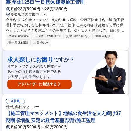
事 年休125日/土日祝休 建築施工管理
歓迎
22万5000円～28万1250円
月給
愛知県名古屋市中川区
企業名 株式会社ハーテック 求人名 ◆未経験・学歴不問◆【名古屋/施工管
理】手に職つける仕事 年休125日/土日祝休 仕事の内容 未経験から手に職
をもつことができる施工管理の募集です。様々な人と協力して、目に見え
る成果物を作り出す実感をもって働くことができます。大手顧客が中心の
業界未経験歓迎
年間休日120日以上
資格取得支援あり
退職金あり
為、残業・休日面でメリハリのある働き方が可能です。 【業務詳細】入社
完全週休2日制
土日祝休み
後は所長や先輩と同行しながら、職人さんとのやりとりや工事の流れを理
解いただきます。 ■ネクスコ西日本関連などの大手顧客の案件が多く、社
会インフラを守る達成感を感じながら業務に励むことができる環境です。
求人探し
お困り
に
ですか？
■案件の多くはお客様から依頼があるので、元々関係性の深いお客様との
業界トップクラスの求人件数から
やりとりが中心です。 募集職種 ◆未経験・学歴不問◆【名古屋/施工管
あなたの力を最大限に発揮できる
理】手に職つける仕事 年休125日/土日祝休
求人探しをお手伝いします。
アドバイザーに相談する
正社員
株式会社ヤオコー
【施工管理マネジメント】地域の食生活を支え続け37
期増収増益 安定の経営基盤 設計/施工監理
30万5000円～43万2000円
月給