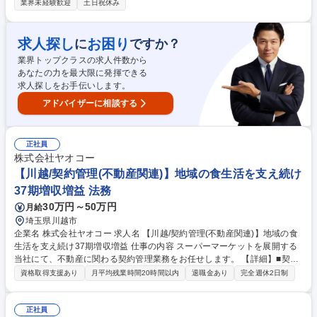
・修繕・改修工事におけるコンストラクションマネジメント／ファシリテ
業界未経験歓迎
土日祝休み
ィマネジメント ・中長期修繕計画の立案・実行管理 ・工事発注代行およ
び品質・工程の管理 ・オーナーや協力会社との技術的な調整・交渉 ・官
庁対応およびオーナー向け報告書の作成 募集職種 【福岡】施設管理（ホ
求人探し
お困り
に
ですか？
テル）/福岡地所G/平均残業10h以下◎転勤無
業界トップクラスの求人件数から
あなたの力を最大限に発揮できる
求人探しをお手伝いします。
アドバイザーに相談する
正社員
株式会社ヤオコー
【川越/契約管理(不動産関連)】地域の食生活を支え続け
37期増収増益 法務
30万円～50万円
月給
埼玉県川越市
企業名 株式会社ヤオコー 求人名 【川越/契約管理(不動産関連)】地域の食
生活を支え続け37期増収増益 仕事の内容 スーパーマーケットを展開する
当社にて、不動産に関わる契約管理業務をお任せします。 【詳細】■契約
書の作成・審査・交渉(事業用定期借地権設定契約、定期建物賃貸借契約
資格取得支援あり
月平均残業時間20時間以内
退職金あり
完全週休2日制
など) ■土地売買契約、建物建築の工事請負契約 ■賃貸借契約の更新手続
き、期限管理 ■地主様や建物オーナー様との賃料改定交渉における法的サ
ポートや覚書の作成 ■テナント(転貸借)管理 ■トラブル対応 ■食品衛生法、
正社員