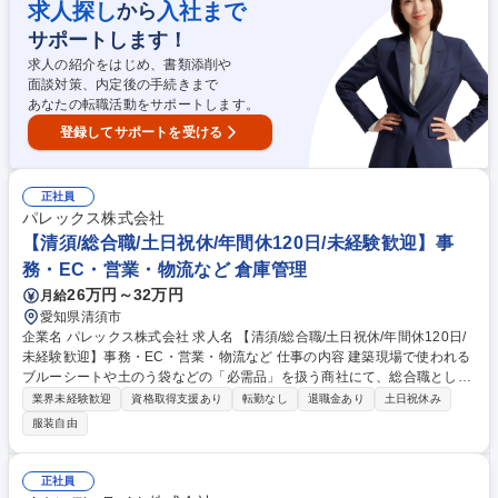
す。 ■商品：食品（重さ1キロ～20キロ程度） ■担当エリア：近畿1円（兵
求人探し
入社まで
から
庫、京都、滋賀、和歌山、大阪） 将来的には新規エリアの現地調査などを
サポートします！
お任せするリーダー候補の募集です。 募集職種 【大阪/商品の運送管理】
リーダー候補/ドライバー出身者歓迎/人柄重視の採用
求人の紹介をはじめ、書類添削や
面談対策、内定後の手続きまで
あなたの転職活動をサポートします。
登録してサポートを受ける
正社員
パレックス株式会社
【清須/総合職/土日祝休/年間休120日/未経験歓迎】事
務・EC・営業・物流など 倉庫管理
26万円～32万円
月給
愛知県清須市
企業名 パレックス株式会社 求人名 【清須/総合職/土日祝休/年間休120日/
未経験歓迎】事務・EC・営業・物流など 仕事の内容 建築現場で使われる
ブルーシートや土のう袋などの「必需品」を扱う商社にて、総合職として
活躍いただきます。適性に応じて、営業、事務、EC運営、物流など幅広
業界未経験歓迎
資格取得支援あり
転勤なし
退職金あり
土日祝休み
い業務をお任せします。 適性に合わせて以下のいずれかからスタート！ ■
服装自由
営業：既存のお客様へ新商品や現場資材をご案内 ■事務：注文データの入
力や電話対応 ■EC運営：ネットショップの商品登録やSNS発信 ■倉庫管
理・配送：商品の荷卸し、出荷、近隣への配送（※最大27kg程度の資材あ
正社員
り） ■IT支援：社内システムのサポート 募集職種 【清須/総合職/土日祝休/