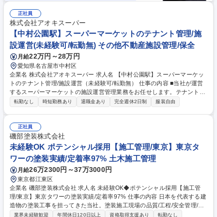
正社員
株式会社アオキスーパー
【中村公園駅】スーパーマーケットのテナント管理/施
設運営(未経験可/転勤無) その他不動産施設管理/保全
22万円～28万円
月給
愛知県名古屋市中村区
企業名 株式会社アオキスーパー 求人名 【中村公園駅】スーパーマーケッ
トのテナント管理/施設運営（未経験可/転勤無） 仕事の内容 ■当社が運営
するスーパーマーケットの施設運営管理業務をお任せします。テナント店
舗の誘致や契約管理、施設修繕の手配、店舗改装時の検討・各所調整等が
転勤なし
時短勤務あり
退職金あり
完全週休2日制
服装自由
主な業務となります。 【具体的には】■スーパーマーケット内のテナント
(総菜屋やクリーニング屋など)の誘致や地主様・テナントとの契約更新業
務 ■店舗の修繕修理手配、リニューアル時(毎年4店舗程度)の工事会社手
正社員
配・レイアウト調整 など ★地主様やテナントなど、長い期間での関係構
磯部塗装株式会社
築が重要なお仕事です。また、店舗をスムーズに運営するための要となる
未経験OK ポテンシャル採用【施工管理/東京】東京タ
ポジションです。 募集職種 【中村公園駅】スーパーマーケットのテナン
ワーの塗装実績/定着率97% 土木施工管理
ト管理/施設運営（未経験可/転勤無）
26万2300円～37万3000円
月給
東京都江東区
企業名 磯部塗装株式会社 求人名 未経験OK◆ポテンシャル採用【施工管
理/東京】東京タワーの塗装実績/定着率97% 仕事の内容 日本を代表する建
造物の塗装工事を担ってきた当社。塗装施工現場の品質/工程/安全管理/協
力会社の職人やお客様との折衝をお任せします！ 【施工実績】東京タワ
業界未経験歓迎
年間休日120日以上
資格取得支援あり
転勤なし