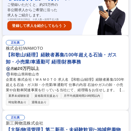
ーザ向け説明資料他）など 募集職種 【東京】オープンポジション/PMO
ご登録いただくと、約
25
万件の
非公開求人からご希望に沿った
求人をご紹介します。
※
2026年3月31日時点 ※求人数＝採用予定人数
登録して求人を紹介してもらう
正社員
株式会社IWAMOTO
【和歌山/経理】経験者募集/100年超える石油・ガス
卸・小売業/車通勤可 経理/財務事務
20万円以上
月給
和歌山県和歌山市
企業名 株式会社ＩＷＡＭＯＴＯ 求人名 【和歌山/経理】経験者募集/100年
超える石油・ガス卸・小売業/車通勤可 仕事の内容 石油やガスの卸・小売
業や自動車関連事業を行っている当社にて、経理職をお任せします。 【具
体的には】 ■仕訳 ■月次決算等 ■経理業務全般 ※ご経験に応じて、資金調
業界未経験歓迎
資格取得支援あり
月平均残業時間20時間以内
達・運用管理、経営分析・経営計画策定の補佐、課題解決等に携わってい
時短勤務あり
退職金あり
ただきます。 ※100年以上に渡り、地域の方の安心・安全を守っている
「イワモトグループ」の経理部門の担当です。 募集職種 【和歌山/経理】
経験者募集/100年超える石油・ガス卸・小売業/車通勤可
正社員
新三興物流株式会社
【大阪/物流管理】第二新卒・未経験歓迎/~地域密着物