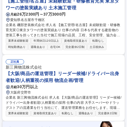
【施工管理/名古屋】未経験歓迎・研修教育充実 東京タ
ワーの塗装実績あり 土木施工管理
26万2300円～37万3000円
月給
愛知県名古屋市千種区
企業名 磯部塗装株式会社 求人名 【施工管理/名古屋】未経験歓迎・研修教
育充実◎東京タワーの塗装実績あり 仕事の内容 日本を代表する建造物の
塗装工事を担ってきた当社で施工現場の品質、工程、安全管理、協力会社
の職人やお客様との折衝をお任せします 【施工実績】東京タワー・レイン
業界未経験歓迎
年間休日120日以上
資格取得支援あり
転勤なし
ボーブリッジ・明石海峡大橋など 【入社直後の業務】施工現場を見なが
時短勤務あり
退職金あり
在宅OK
完全週休2日制
土日祝休み
ら、書類作成や補助からスタート 【ゆくゆくお任せする業務】約3年で小
規模現場の管理や現場の予算立てが出来るようになっていただくことを期
待しています。 【教育】独自のカリキュラムを用いてOJTを通して成長頂
正社員
きます。 【実績について】https://isobe-painting.co.jp/works/ 【働き方】
新三興物流株式会社
転勤なし/完全週休二日制/年間休日123日と働きやすい環境 募集職種 【施
【大阪/商品の運送管理】リーダー候補/ドライバー出身
工管理/名古屋】未経験歓迎・研修教育充実◎東京タワーの塗装実績あり
者歓迎/人柄重視の採用 物流企画/管理
30万円以上
月給
大阪府交野市
企業名 新三興物流株式会社 求人名 【大阪/商品の運送管理】リーダー候補/
ドライバー出身者歓迎/人柄重視の採用 仕事の内容 大手スーパーやドラッ
グストアの流通業を行う当社にて、運送管理業務をお任せします。現場社
員の管理業務や配車業務を主にご担当いただきます。将来的なリーダー候
業界未経験歓迎
資格取得支援あり
転勤なし
退職金あり
完全週休2日制
補の募集です。 ■配車業務：1日80－90台の配車をご担当。配送量や配送
状況を確認し、納期内にスムーズに荷物を届けられるように調整頂きま