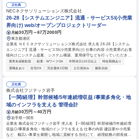
社業務全般 募集職種 【東京】設備施工管理[一級管工事施工管理技士]～残
正社員
業少/安定成長/イオンG～
NECネクサソリューションズ株式会社
26-28【システムエンジニア】流通・サービスSI(小売業
界向け) web/オープンプロジェクトリーダー
30万円～67万2000円
月給
東京都港区
企業名 ＮＥＣネクサソリューションズ株式会社 求人名 26-28【システム
エンジニア】流通・サービスSI(小売業界向け) 仕事の内容 小売業界のお客
様向けにシステム提案、システム構築、運用保守などを行っていただきま
す。 【業務詳細】小売業界のお客様向けに自社パッケージ導入や、自社サ
業界未経験歓迎
副業・WワークOK
年間休日120日以上
時短勤務あり
ービス提供を行います。 ■小売業界向けソリューション導入（提案/要件定
退職金あり
在宅OK
完全週休2日制
土日祝休み
服装自由
義/設計/構築/テスト/導入/保守/運用管理） ■プロジェクト管理・推進 ■お客
様DX推進に向けたサービス、ＮＥＣ最新技術を活用した新ソリューショ
ンの創出 募集職種 26-28【システムエンジニア】流通・サービスSI(小売
正社員
業界向け)
株式会社フジテック岩手
【一関/経理】幹部候補/5年連続増収益 /事業多角化・地
域のインフラを支える 管理会計
30万円～40万円
月給
岩手県一関市
企業名 株式会社フジテック岩手 求人名 【一関/経理】幹部候補/5年連続増
収益◎/事業多角化・地域のインフラを支える 仕事の内容 建設業や小売業
など、幅広い事業を展開し地域に貢献する当社にて、経理総務の部長候補