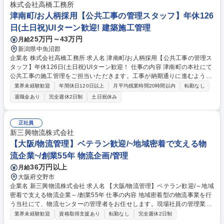
消防法などの店舗運営に必要な許認可の期限管理や更新サポート 募集職種
株式会社高橋工務所
【川越/契約管理(不動産関連)】地域の食生活を支え続け37期増収増益
津南町/お人柄採用【公共工事の管理スタッフ】年休126
日(土日祝)UIターン歓迎! 建築施工管理
25万円～43万円
月給
新潟県中魚沼郡
企業名 株式会社高橋工務所 求人名 津南町/お人柄採用【公共工事の管理ス
タッフ】年休126日(土日祝)UIターン歓迎！ 仕事の内容 津南町の本社にて
公共工事の施工管理をご担当いただきます。工事が納期通りに進むよう
に、協力会社や発注者の間でうまく調整をしながら進めていく、工事の指
業界未経験歓迎
年間休日120日以上
月平均残業時間20時間以内
転勤なし
揮官のような仕事です。官公庁発注の案件が多く業績好調 な優良ゼネコン
退職金あり
完全週休2日制
土日祝休み
です。燕市で不動産事業や地域のコンビニエンスストア運営等も行ってお
り、工事だけにとらわれず、様々な角度から地域の街づくりに貢献してい
る企業です。 経営層の努力もあり、津南/十日町エリアでは最高クラスの
正社員
年間休日126日(土日祝)を実現！冬は除雪などの急な出勤も無く、非常に
新三興物流株式会社
働きやすい環境が整っております。UIターンの方にもおすすめの職場環境
【大阪/物流管理】ベテラン歓迎/~地域密着で支える物
です。 募集職種 津南町/お人柄採用【公共工事の管理スタッフ】年休126
流企業~/創業55年 物流企画/管理
日(土日祝)UIターン歓迎！
36万円以上
月給
大阪府交野市
企業名 新三興物流株式会社 求人名 【大阪/物流管理】ベテラン歓迎/～地域
密着で支える物流企業～/創業55年 仕事の内容 地域密着型の物流事業を行
う当社にて、物流センターの管理者をお任せします。現場社員の管理業務
や取引先のお客様との信頼関係構築、配車業務を主にご担当いただきま
業界未経験歓迎
資格取得支援あり
転勤なし
完全週休2日制
す。 ■社内管理…シフト調整/人員管理/進捗・業務管理/収益管理/ ■顧客対