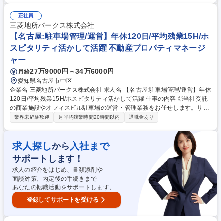
応…倉庫管理/荷主との折衝/新規お取引先の開拓(一部) ■配車業務…配送量
や配送状況を確認し、納期内にスムーズに荷物を届けられるように調整頂
正社員
きます。また、納期の折衝も行って頂きます。 募集職種 【大阪/物流管
三菱地所パークス株式会社
理】ベテラン歓迎/～地域密着で支える物流企業～/創業55年
【名古屋:駐車場管理/運営】年休120日/平均残業15H/ホ
スピタリティ活かして活躍 不動産プロパティマネージ
ャー
27万9000円～34万6000円
月給
愛知県名古屋市中区
企業名 三菱地所パークス株式会社 求人名 【名古屋:駐車場管理/運営】年休
120日/平均残業15H/ホスピタリティ活かして活躍 仕事の内容 ◎当社受託
の商業施設やオフィスビル駐車場の運営・管理業務をお任せします。サイ
ン計画、料金施策、施設や地域との連携等、お客様の声や我々スタッフの
業界未経験歓迎
月平均残業時間20時間以内
退職金あり
ちょっとした気づきを大切にして運営に取り組んでいます。 【詳細】入社
直後は、担当施設に常駐し、所長をサポートしながらOJTにて業務を覚え
て頂きます。その後、所長候補として施設駐車場の収益管理やオーナー
求人探し
入社まで
から
(主に大手デベロッパー)に対する報告業務、パーキングオペレーターと呼
サポートします！
ばれるアルバイトスタッフのマネジメント業務、事故や破損の予防・対応
などを行って頂きます。【キャリアパス】副所長→所長→複数物件の所長
求人の紹介をはじめ、書類添削や
→サブマネージャー→マネージャー→部長※昇給は原則毎年 募集職種
面談対策、内定後の手続きまで
【名古屋:駐車場管理/運営】年休120日/平均残業15H/ホスピタリティ活か
あなたの転職活動をサポートします。
して活躍
登録してサポートを受ける