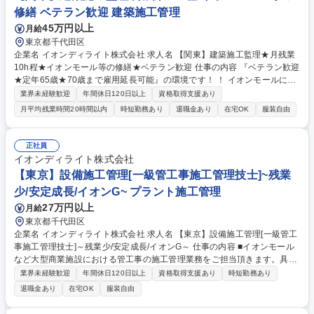
修繕 ベテラン歓迎 建築施工管理
45万円以上
月給
東京都千代田区
企業名 イオンディライト株式会社 求人名 【関東】建築施工監理★月残業
10h程★イオンモール等の修繕★ベテラン歓迎 仕事の内容 『ベテラン歓迎
★定年65歳★70歳まで雇用延長可能』の環境です！ ！ イオンモールにお
ける大規模修繕・改装工事などを担当！ 具体的には、管轄内の各地の施工
業界未経験歓迎
年間休日120日以上
資格取得支援あり
受託案件を担当いただきゼネコン、 施工業者との折衝、現地での作業管理
月平均残業時間20時間以内
時短勤務あり
退職金あり
在宅OK
服装自由
等を行います！ 【業務】■工事実施前の準備（各種書類申請／工程表等ス
ケジュール確認）■工事実施期間における施工管理（安全／品質） ■工事
に関わる安全確認の巡回■業務に関わる資料作り 【魅力】年2回の大型連
正社員
休も取得でき、月残業時間も10h程と非常に働きやすい環境です。WLBも
イオンディライト株式会社
意識しつつ安定性の高い当社で是非経験を生かしてみませんか！ 募集職種
【東京】設備施工管理[一級管工事施工管理技士]~残業
【関東】建築施工監理★月残業10h程★イオンモール等の修繕★ベテラン
少/安定成長/イオンG~ プラント施工管理
歓迎
27万円以上
月給
東京都千代田区
企業名 イオンディライト株式会社 求人名 【東京】設備施工管理[一級管工
事施工管理技士]～残業少/安定成長/イオンG～ 仕事の内容 ■イオンモール
など大型商業施設における管工事の施工管理業務をご担当頂きます。具体
的には、東日本の各地の施工受託案件を担当いただきゼネコン、施工業者
業界未経験歓迎
年間休日120日以上
資格取得支援あり
時短勤務あり
との折衝、現地での作業管理等をお任せいたします。 ■当社はビルメンテ
退職金あり
在宅OK
服装自由
ナンス業界売上Ｎｏ.１！今後はアジアＮｏ.１を目指 し、この分野で培っ
たノウハウで最先端の技術開発に取り組んでいます。 業務の変更範囲：当