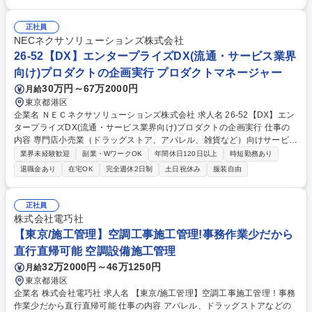
（軸重計、車重計）の品質確認（図面・仕様書通りに機器が製作できてい
ることの品質確認、機能確認、検査成績書、写真台帳の作成）■発注者の
正社員
立会検査対応■下請け技術者統括■現地据付工事の対応■現地工事完了後の
NECネクサソリューションズ株式会社
竣工業務（書籍、写真等）※建物の改変を伴う業務は含まない 募集職種
26-52【DX】エンタープライズDX(流通・サービス業界
明石『施工管理（産機事業部)』賞与5.52カ月/第二新卒歓迎/資格保持者歓
向け)プロダクトの企画実行 プロダクトマネージャー
迎
30万円～67万2000円
月給
東京都港区
企業名 ＮＥＣネクサソリューションズ株式会社 求人名 26-52【DX】エン
タープライズDX(流通・サービス業界向け)プロダクトの企画実行 仕事の
内容 専門店小売業（ドラッグストア、アパレル、雑貨など）向けサービス
「storeGATE」を軸に、プロダクトの企画と事業の成長を担う役割となり
業界未経験歓迎
副業・WワークOK
年間休日120日以上
時短勤務あり
ます。 【業務詳細】プロダクトの企画から実行まで一貫して関わり、企画
退職金あり
在宅OK
完全週休2日制
土日祝休み
服装自由
を形にし、成果につなげるところまで責任を担っていただきます。具体的
に「storeGATE」シリーズの機能強化や新プロダクトの企画に加え、展示
会やセミナーなどの活動など。 単に企画を立てるだけではなく、営業、S
正社員
E、マーケティングと連携しながら具体化し、お客様に価値として届ける
株式会社電巧社
ところまでを担っていただきます。 募集職種 26-52【DX】エンタープラ
【東京/施工管理】空調工事施工管理!事務作業少だから
イズDX(流通・サービス業界向け)プロダクトの企画実行
直行直帰可能 空調設備施工管理
32万2000円～46万1250円
月給
東京都港区
企業名 株式会社電巧社 求人名 【東京/施工管理】空調工事施工管理！事務
作業少だから直行直帰可能 仕事の内容 アパレル、ドラッグストアなどの