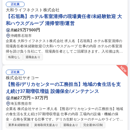
正社員
大和ライフネクスト株式会社
【石垣島】ホテル客室清掃の現場責任者/未経験歓迎 大
和ハウスグループ 清掃管理/運営
25万7500円
月給
沖縄県石垣市
企業名 大和ライフネクスト株式会社 求人名 【石垣島】ホテル客室清掃の
現場責任者/未経験歓迎◎大和ハウスグループ 仕事の内容 ホテルの客室清
掃を請け負う当社にて、現場責任者としてご活躍頂きます。入社後は先輩
もしくはホテル担当者とイチから業務を学び、4ヵ月～半年程度かけて独
転勤なし
退職金あり
り立ちを目指します。 ■客室清掃スタッフへの指示出し ■時間コントロー
ル＆人員配置 ■ホテルへの完了報告 ■収支確認 ■スタッフの育成 ※1日あ
たりのスタッフ数は平均8～10名、規模の大きいホテルで20～30名です。
正社員
※1つのホテルにつき、現場責任者は1名が基本。大きいホテルの場合は、
株式会社ヤオコー
副責任者と2名で管理することもあります。 募集職種 【石垣島】ホテル客
【熊谷/デリカセンターの工務担当】地域の食生活を支
室清掃の現場責任者/未経験歓迎◎大和ハウスグループ
え続け37期増収増益 設備保全/メンテナンス
27万円～37万円
月給
埼玉県熊谷市
企業名 株式会社ヤオコー 求人名 【熊谷/デリカセンターの工務担当】地域
の食生活を支え続け37期増収増益 仕事の内容 工場内の設備・機械の保
全・点検を実施する仕事です。デリカ生鮮センターのチームやラインで責
任者を経験し将来は工場全体を担っていただきたいです。 募集職種 【熊
業界未経験歓迎
資格取得支援あり
退職金あり
完全週休2日制
谷/デリカセンターの工務担当】地域の食生活を支え続け37期増収増益