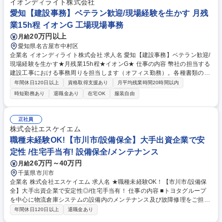
イオンディライト株式会社
年間休120日/未経験歓迎】事務・EC・営業・物流など
愛知【建設事務】ベテラン歓迎/現場経験を生かす 月残
業15h程 イオンG 工場現場事務
20万円以上
月給
愛知県名古屋市中村区
企業名 イオンディライト株式会社 求人名 愛知【建設事務】ベテラン歓迎/
現場経験を生かす★月残業15h程★イオンG★ 仕事の内容 幣社の担当する
建設工事における事務周りを担当します（オフィス勤務）。各種書類の作
成やスケジュール管理、現場で必要な資料作成等を担当します。 【具体的
年間休日120日以上
資格取得支援あり
月平均残業時間20時間以内
には】商業施設工事に関する事務処理業務として、工事関連書類の作成・
時短勤務あり
退職金あり
在宅OK
服装自由
管理、現場スタッフとの連絡調整、各種データ入力作業等を行います。建
設業界での知識を生かしつつ、バックオフィスとしてオフィス内で勤務を
いただきます。働き方を整えつつ、安定して働きたい方も歓迎です。 募集
正社員
職種 愛知【建設事務】ベテラン歓迎/現場経験を生かす★月残業15h程★イ
株式会社エスケイエム
オンG★
職種未経験OK!【市川市/設備保全】大手出資企業で安
定性 /住宅手当有! 設備保全/メンテナンス
26万円～40万円
月給
千葉県市川市
企業名 株式会社エスケイエム 求人名 ★職種未経験OK！【市川市/設備保
全】大手出資企業で安定性◎/住宅手当有！ 仕事の内容 ■トヨタグループ
を中心に物流倉庫システムの設備内のメンテナンス及び故障修理をご担当
いただきます。事務所を拠点に社用車で顧客先の物流センターに通ってい
年間休日120日以上
退職金あり
ただきます。 【業務内容詳細】 ・物流倉庫の立体自動倉庫＆コンベアシ