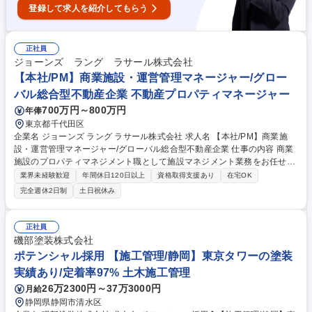
登録して求人を紹介してもらう
正社員
ジョーンズ ラング ラサール株式会社
【本社/PM】商業施設・運営管理マネージャー/グロー
バル総合型不動産企業 不動産プロパティマネージャー
700万円～800万円
年俸
東京都千代田区
企業名 ジョーンズ ラング ラサール株式会社 求人名 【本社/PM】商業施
設・運営管理マネージャー/グローバル総合型不動産企業 仕事の内容 商業
施設のプロパティマネジメント職として施設マネジメント業務をお任せし
ます。世界最大級の総合不動産サービスを提供する当社で、各職制のプロ
業界未経験歓迎
年間休日120日以上
資格取得支援あり
在宅OK
フェッショナルの力を借りながらPMとしてのスキルUPが果たせます。 ■
完全週休2日制
土日祝休み
非常駐商業施設における運営全般 ■予算管理、修繕工事管理、販促＆イベ
ント管理、テナントリレーション ■テナント入退店の内装監理・コントロ
ール ■施設内のテナントリーシング（オフィスリーシング含む） 【評価基
正社員
準】担当商業施設のNOI向上。顧客（クライアント、テナントスタッフ）
磯部塗装株式会社
との良好な関係の構築とマネジメントが必要となります。 募集職種 【本
ポテンシャル採用 【施工管理/静岡】東京タワーの塗装
社/PM】商業施設・運営管理マネージャー/グローバル総合型不動産企業
実績あり/定着率97% 土木施工管理
26万2300円～37万3000円
月給
静岡県静岡市清水区