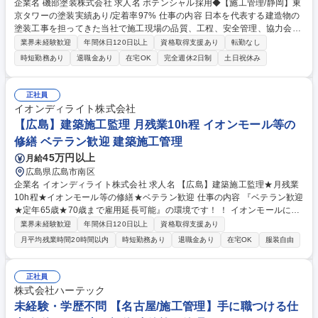
企業名 磯部塗装株式会社 求人名 ポテンシャル採用◆【施工管理/静岡】東
京タワーの塗装実績あり/定着率97% 仕事の内容 日本を代表する建造物の
塗装工事を担ってきた当社で施工現場の品質、工程、安全管理、協力会社
の職人やお客様との折衝をお任せします 【施工実績】東京タワー・レイン
業界未経験歓迎
年間休日120日以上
資格取得支援あり
転勤なし
ボーブリッジ・明石海峡大橋など 【入社直後の業務】施工現場を見なが
時短勤務あり
退職金あり
在宅OK
完全週休2日制
土日祝休み
ら、書類作成や補助からスタート 【ゆくゆくお任せする業務】約3年で小
規模現場の管理や現場の予算立てが出来るようになっていただくことを期
待しています。 【教育】独自のカリキュラムを用いてOJTを通して成長頂
正社員
きます。 【実績について】https://isobe-painting.co.jp/works/ 【働き方】
イオンディライト株式会社
転勤なし/完全週休二日制/年間休日123日と働きやすい環境 募集職種 ポテ
【広島】建築施工監理 月残業10h程 イオンモール等の
ンシャル採用◆【施工管理/静岡】東京タワーの塗装実績あり/定着率97%
修繕 ベテラン歓迎 建築施工管理
45万円以上
月給
広島県広島市南区
企業名 イオンディライト株式会社 求人名 【広島】建築施工監理★月残業
10h程★イオンモール等の修繕★ベテラン歓迎 仕事の内容 『ベテラン歓迎
★定年65歳★70歳まで雇用延長可能』の環境です！ ！ イオンモールにお
ける大規模修繕・改装工事などを担当！ 具体的には、管轄内の各地の施工
業界未経験歓迎
年間休日120日以上
資格取得支援あり
受託案件を担当いただきゼネコン、 施工業者との折衝、現地での作業管理
月平均残業時間20時間以内
時短勤務あり
退職金あり
在宅OK
服装自由
等を行います！ 【業務】■工事実施前の準備（各種書類申請／工程表等ス
ケジュール確認）■工事実施期間における施工管理（安全／品質） ■工事
に関わる安全確認の巡回■業務に関わる資料作り 【魅力】年2回の大型連
正社員
休も取得でき、月残業時間も10h程と非常に働きやすい環境です。WLBも
株式会社ハーテック
意識しつつ安定性の高い当社で是非経験を生かしてみませんか！ 募集職種
未経験・学歴不問 【名古屋/施工管理】手に職つける仕
【広島】建築施工監理★月残業10h程★イオンモール等の修繕★ベテラン