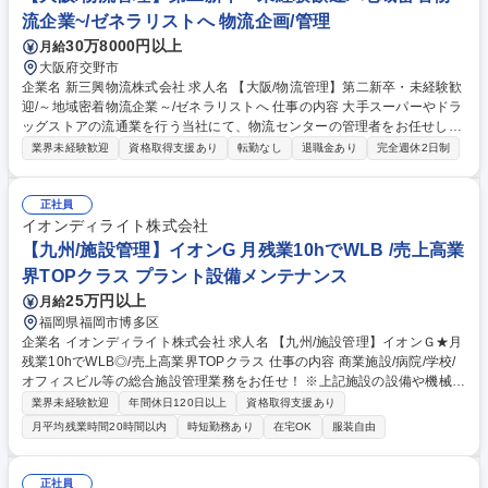
流企業~/ゼネラリストへ 物流企画/管理
30万8000円以上
月給
大阪府交野市
企業名 新三興物流株式会社 求人名 【大阪/物流管理】第二新卒・未経験歓
迎/～地域密着物流企業～/ゼネラリストへ 仕事の内容 大手スーパーやドラ
ッグストアの流通業を行う当社にて、物流センターの管理者をお任せしま
す。現場社員の管理業務や取引先のお客様との信頼関係構築、配車業務を
業界未経験歓迎
資格取得支援あり
転勤なし
退職金あり
完全週休2日制
主にご担当いただきます。 ■社内管理…シフト調整/人員管理/進捗・業務
管理/収益管理/ ■顧客対応…倉庫管理/荷主との折衝/新規お取引先の開拓(一
部) ■配車業務…配送量や配送状況を確認し、納期内にスムーズに荷物を届
正社員
けられるように調整頂きます。また、納期の折衝も行って頂きます。 募集
イオンディライト株式会社
職種 【大阪/物流管理】第二新卒・未経験歓迎/～地域密着物流企業～/ゼネ
【九州/施設管理】イオンG 月残業10hでWLB /売上高業
ラリストへ
界TOPクラス プラント設備メンテナンス
25万円以上
月給
福岡県福岡市博多区
企業名 イオンディライト株式会社 求人名 【九州/施設管理】イオンＧ★月
残業10hでWLB◎/売上高業界TOPクラス 仕事の内容 商業施設/病院/学校/
オフィスビル等の総合施設管理業務をお任せ！ ※上記施設の設備や機械の
点検～保守を行います。（工事などの実作業なし）※第三種電気主任技術
業界未経験歓迎
年間休日120日以上
資格取得支援あり
者をお持ちの方を募集 【具体的には】■電気、ガス、水道メーターの記録
月平均残業時間20時間以内
時短勤務あり
在宅OK
服装自由
■設備点検（テナント含む）・館内巡回、異常がないかの確認 ■各種報告
書、現状の設備を基にした改善案の作成 ■長期修繕計画の策定等 【働く魅
力】ビルメンテナンス業界売上Ｎｏ.１！培ったノウハウで、業界最先端の
正社員