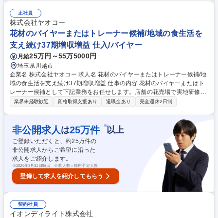
ステムのメンテナンス・仕分けシステムメンテナンス、定期点検の実施 ・
システムを安定稼働させるための設備点検・調整や部品の交換 ・故障発生
正社員
時には調査を行い、それに応じた設備・部品の調整/修理/交換 など ※建物
株式会社ヤオコー
への改変は行いません。 募集職種 ★職種未経験OK！【市川市/設備保全】
花材のバイヤーまたはトレーナー候補/地域の食生活を
大手出資企業で安定性◎/住宅手当有！
支え続け37期増収増益 仕入/バイヤー
25万円～55万5000円
月給
埼玉県川越市
企業名 株式会社ヤオコー 求人名 花材のバイヤーまたはトレーナー候補/地
域の食生活を支え続け37期増収増益 仕事の内容 花材のバイヤーまたはト
レーナー候補として下記業務をお任せします。店舗の花売場で実地研修
後、適性を踏まえてバイヤーまたはトレーナーとして配属予定です。 【バ
業界未経験歓迎
資格取得支援あり
退職金あり
完全週休2日制
イヤー候補】■花材(生花、花用品など)の仕入れ ■店舗など関係部門との連
携 ■品質管理 ■仕入れ業務全般の改善 ■市場や仲卸、農家等、仕入れ先の
開拓・関係構築 ■実績管理、数値分析 【トレーナー候補】■花材(生花、花
※
非公開求人
25
万件
は
以上
用品など)売場構築の教育 ■品質管理 ■アレンジメント技術の教育 募集職種
ご登録いただくと、約
25
万件の
花材のバイヤーまたはトレーナー候補/地域の食生活を支え続け37期増収
非公開求人からご希望に沿った
増益
求人をご紹介します。
※
2026年3月31日時点 ※求人数＝採用予定人数
登録して求人を紹介してもらう
契約社員
イオンディライト株式会社