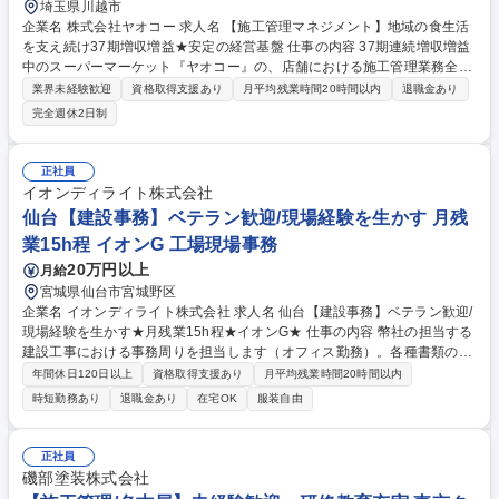
埼玉県川越市
企業名 株式会社ヤオコー 求人名 【施工管理マネジメント】地域の食生活
を支え続け37期増収増益★安定の経営基盤 仕事の内容 37期連続増収増益
中のスーパーマーケット『ヤオコー』の、店舗における施工管理業務全般
をお任せいたします。 【詳細】■改装店舗のPM ■建築工事期間の工程管理
業界未経験歓迎
資格取得支援あり
月平均残業時間20時間以内
退職金あり
から施工者との調整及び社内関連部門との調整、予算管理 募集職種 【施
完全週休2日制
工管理マネジメント】地域の食生活を支え続け37期増収増益★安定の経営
基盤
正社員
イオンディライト株式会社
仙台【建設事務】ベテラン歓迎/現場経験を生かす 月残
業15h程 イオンG 工場現場事務
20万円以上
月給
宮城県仙台市宮城野区
企業名 イオンディライト株式会社 求人名 仙台【建設事務】ベテラン歓迎/
現場経験を生かす★月残業15h程★イオンG★ 仕事の内容 幣社の担当する
建設工事における事務周りを担当します（オフィス勤務）。各種書類の作
成やスケジュール管理、現場で必要な資料作成等を担当します。 【具体的
年間休日120日以上
資格取得支援あり
月平均残業時間20時間以内
には】商業施設工事に関する事務処理業務として、工事関連書類の作成・
時短勤務あり
退職金あり
在宅OK
服装自由
管理、現場スタッフとの連絡調整、各種データ入力作業等を行います。建
設業界での知識を生かしつつ、バックオフィスとしてオフィス内で勤務を
いただきます。働き方を整えつつ、安定して働きたい方も歓迎です。 募集
正社員
職種 仙台【建設事務】ベテラン歓迎/現場経験を生かす★月残業15h程★イ
磯部塗装株式会社
オンG★