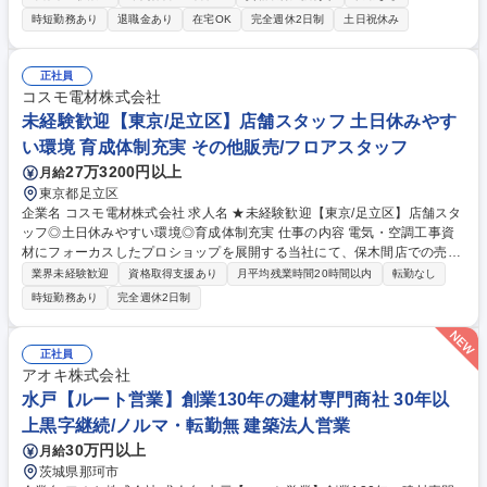
ー・レインボーブリッジ・明石海峡大橋など 【入社直後】先輩サポートの
時短勤務あり
退職金あり
在宅OK
完全週休2日制
土日祝休み
もと施工現場を見ながら書類作成や補助からスタート！充実したOJT体制
により着実に成長していけます。 【将来的にお任せする業務】約3年を目
途に小規模現場の管理や現場の予算立てが出来るようになっていただくこ
正社員
とを期待しています。 【教育】独自のカリキュラムを用いてOJTを通して
コスモ電材株式会社
成長頂きます。 【働き方】転勤なし/完全週休二日制/年間休日123日と働
未経験歓迎【東京/足立区】店舗スタッフ 土日休みやす
きやすい環境 募集職種 未経験OK◆ポテンシャル採用【施工管理/東京】東
い環境 育成体制充実 その他販売/フロアスタッフ
京タワーの塗装実績/定着率97%
27万3200円以上
月給
東京都足立区
企業名 コスモ電材株式会社 求人名 ★未経験歓迎【東京/足立区】店舗スタ
ッフ◎土日休みやすい環境◎育成体制充実 仕事の内容 電気・空調工事資
材にフォーカスしたプロショップを展開する当社にて、保木間店での売り
場担当をお任せします。「職人さんから圧倒的に愛される、独自の販売ス
業界未経験歓迎
資格取得支援あり
月平均残業時間20時間以内
転勤なし
タイルを持ったニッチトップ企業」です。 【業務詳細】 ■売り場作り（商
時短勤務あり
完全週休2日制
品陳列など） ■接客対応・レジ ■清掃などの店内業務 ※業界未経験者でも
ご活躍いただけるよう半年程度かけて丁寧にOJTを行います。現在の従業
員の9割が未経験からのスタートで活躍しております！ 募集職種 ★未経験
正社員
歓迎【東京/足立区】店舗スタッフ◎土日休みやすい環境◎育成体制充実
アオキ株式会社
水戸【ルート営業】創業130年の建材専門商社 30年以
上黒字継続/ノルマ・転勤無 建築法人営業
30万円以上
月給
茨城県那珂市