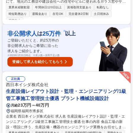
にて、地元の工務店や建設会社への住宅やビルに使われるガラス窓やサッ
シなどの建材、エクステリアの販売や施工提案などをお任せします。お客
業界未経験歓迎
年間休日120日以上
資格取得支援あり
転勤なし
様の頼れるパートナーとなり、地域の街作りに貢献◎ ■茨城県内の20～25
時短勤務あり
退職金あり
在宅OK
完全週休2日制
土日祝休み
社ほどの既存顧客を担当。数十年にわたるお付き合いのあるお客様が多
服装自由
く、顧客との信頼関係を大切にする環境です。 ■車で1日に3～4社訪問
し、課題に寄り添った提案を行っていきます。 【入社後】2ヶ月間は本社
※
非公開求人
25
万件
は
以上
での研修からスタート。製造工場や仕入れ部門を回り、製品の仕組みや強
みを手で触れながら学びます。その後は支店長やベテラン社員の丁寧なOJ
ご登録いただくと、約
25
万件の
T。業界未経験でも安心して成長できます◎ 募集職種 ★第二新卒/接客・
非公開求人からご希望に沿った
販売経験歓迎★！水戸【ルート営業】創業130年の老舗専門商社
求人をご紹介します。
※
2026年3月31日時点 ※求人数＝採用予定人数
登録して求人を紹介してもらう
正社員
西日本イシダ株式会社
生産設備レイアウト設計・監理・エンジニアリング/1級
管工事施工管理技士優遇 プラント機械設備設計
23万円～40万円
月給
福岡県福岡市博多区
企業名 西日本イシダ株式会社 求人名 生産設備レイアウト設計・監理・エ
ンジニアリング／1級管工事施工管理技士優遇 仕事の内容 食品工場の新
設・増設に伴う、生産設備・機器のエンジニアリング業務をお任せしま
す。ユーティリティ要望図作成や給排水・設備の施工監理など管工事の知
業界未経験歓迎
資格取得支援あり
月平均残業時間20時間以内
退職金あり