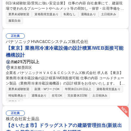
0日/未経験歓迎/景気に強い安定企業】 仕事の内容 自社倉庫にて、建築現
場で使われるブルーシートやヘルメット等の荷卸し・保管・出荷準備をお
任せします。未経験の方でも、まずは商品の名前を覚えるところからスタ
業界未経験歓迎
資格取得支援あり
転勤なし
退職金あり
土日祝休み
ートできるので安心です！ ■海外から届く商品の荷卸し・検品・棚入れ ■
服装自由
注文に合わせた商品のピッキング・梱包 ■配送ドライバーさんのトラック
への積み込み補助 ■引き取りに来社されたお客様への対面応対 【扱う商
品】工事現場に不可欠なブルーシート、土のう袋、ヘルメット、安全用品
正社員
など※最大で30キロ程の商材の荷卸し、荷出しがあります。 募集職種
パナソニックHVAC&CCシステムズ株式会社
【清須市/倉庫管理/土日祝休/年間休120日/未経験歓迎/景気に強い安定企
【東京】業務用冷凍冷蔵設備の設計積算/WEB面接可能
業】
機構設計
25万円以上
月給
東京都墨田区
企業名 パナソニックＨＶＡＣ＆ＣＣシステムズ株式会社 求人名 【東京】
業務用冷凍冷蔵設備の設計積算/WEB面接可能 仕事の内容 コールドチェー
ン製品（業務用冷凍冷蔵設備機器）の設計積算をお任せいたします。 【業
務内容】 冷凍冷蔵設備等の設計・積算業務 ■図面作成（機器表・平面図・
業界未経験歓迎
副業・WワークOK
年間休日120日以上
資格取得支援あり
電気配線図・冷媒配管図など） ■各種技術検証・現地調査、機種選定等 募
時短勤務あり
退職金あり
在宅OK
完全週休2日制
土日祝休み
集職種 【東京】業務用冷凍冷蔵設備の設計積算/WEB面接可能
服装自由
正社員
株式会社富士薬品
【さいたま市】ドラッグストアの建築管理担当(新規出