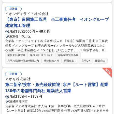
正社員
イオンディライト株式会社
【東京】造園施工監理 ※工事責任者 イオングループ
建築施工管理
33万1000円～48万円
月給
東京都千代田区
企業名 イオンディライト株式会社 求人名 【東京】造園施工監理 ※工事責
任者 イオングループ 仕事の内容 ■イオンモールなど大型商業施設におけ
る造園工事監理業務をメインにお任せいたします。（※出張手当有。当社
規定により支給・労働条件備考に詳細は記載）具体的業務は下記に記載い
業界未経験歓迎
年間休日120日以上
資格取得支援あり
たします。 ・建設事業の営業所登録、営業所専任技術者として登録/・建
月平均残業時間20時間以内
時短勤務あり
退職金あり
在宅OK
服装自由
設工事における工事請負契約書締結内容、及び帳簿関係書類のチェック、
建設関係書類の現場指導/・建設工事におけるサービス品質の標準化・統一
化（マニュアルや仕様書、手順書の検討・作成）/・建設工事におけるサー
正社員
ビス品質に関する評価・指導・支援、インスペクション方法の確立/・建設
アオキ株式会社
工事における品質改善・業務改善・業務効率化の提案 募集職種 【東京】
第二新卒/接客・販売経験歓迎 !水戸【ルート営業】創業
造園施工監理 ※工事責任者 イオングループ
130年の老舗専門商社 建築法人営業
27万円～37万円
月給
茨城県那珂市
企業名 アオキ株式会社 求人名 ★第二新卒/接客・販売経験歓迎★！水戸
【ルート営業】創業130年の老舗専門商社 仕事の内容 建材商社である当社