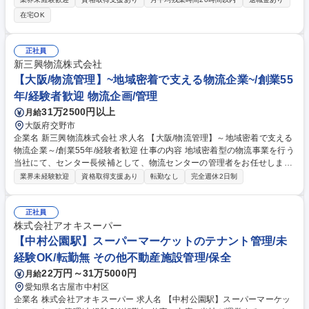
見を発揮できる環境です。 ■機器配置計画およびレイアウト図の作成 ■電
在宅OK
源、エア源、給排水管等のユーティリティ要望図の作成 ■現場調査、工程
会議への参加および営業への同行サポート ■メーカー・機種選定および機
器納入時の現場監理業務 ※食品工場の設計から施工監理・導入までトータ
正社員
ルに関わります。 ※業務内容の変更範囲：当社業務全般 募集職種 生産設
新三興物流株式会社
備レイアウト設計・監理・エンジニアリング／1級管工事施工管理技士優
【大阪/物流管理】~地域密着で支える物流企業~/創業55
遇
年/経験者歓迎 物流企画/管理
31万2500円以上
月給
大阪府交野市
企業名 新三興物流株式会社 求人名 【大阪/物流管理】～地域密着で支える
物流企業～/創業55年/経験者歓迎 仕事の内容 地域密着型の物流事業を行う
当社にて、センター長候補として、物流センターの管理者をお任せしま
す。現場社員の管理業務や取引先のお客様との信頼関係構築、配車業務を
業界未経験歓迎
資格取得支援あり
転勤なし
完全週休2日制
主にご担当いただきます。 ■社内管理…シフト調整/人員管理/進捗・業務
管理/収益管理/ ■顧客対応…倉庫管理/荷主との折衝/新規お取引先の開拓(一
部) ■配車業務…配送量や配送状況を確認し、納期内にスムーズに荷物を届
正社員
けられるように調整頂きます。また、納期の折衝も行って頂きます。 募集
株式会社アオキスーパー
職種 【大阪/物流管理】～地域密着で支える物流企業～/創業55年/経験者歓
【中村公園駅】スーパーマーケットのテナント管理/未
迎
経験OK/転勤無 その他不動産施設管理/保全
22万円～31万5000円
月給
愛知県名古屋市中村区
企業名 株式会社アオキスーパー 求人名 【中村公園駅】スーパーマーケッ