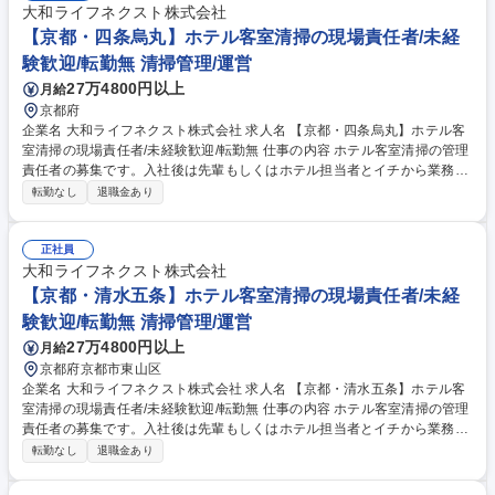
大和ライフネクスト株式会社
【京都・四条烏丸】ホテル客室清掃の現場責任者/未経
験歓迎/転勤無 清掃管理/運営
27万4800円以上
月給
京都府
企業名 大和ライフネクスト株式会社 求人名 【京都・四条烏丸】ホテル客
室清掃の現場責任者/未経験歓迎/転勤無 仕事の内容 ホテル客室清掃の管理
責任者の募集です。入社後は先輩もしくはホテル担当者とイチから業務を
学び、4ヵ月～半年程度かけて独り立ちを目指します。 ■客室清掃スタッ
転勤なし
退職金あり
フへの指示出し ■時間コントロール＆人員配置 ■ホテルへの完了報告 ■収
支確認 ■スタッフの育成 ※1日あたりのスタッフ数は平均8～10名、規模
の大きいホテルで20～30名です。 ※1つのホテルにつき、現場責任者は1
正社員
名が基本。大きいホテルの場合は、副責任者と2名で管理することもあり
大和ライフネクスト株式会社
ます。 募集職種 【京都・四条烏丸】ホテル客室清掃の現場責任者/未経験
【京都・清水五条】ホテル客室清掃の現場責任者/未経
歓迎/転勤無
験歓迎/転勤無 清掃管理/運営
27万4800円以上
月給
京都府京都市東山区
企業名 大和ライフネクスト株式会社 求人名 【京都・清水五条】ホテル客
室清掃の現場責任者/未経験歓迎/転勤無 仕事の内容 ホテル客室清掃の管理
責任者の募集です。入社後は先輩もしくはホテル担当者とイチから業務を
学び、4ヵ月～半年程度かけて独り立ちを目指します。 ■客室清掃スタッ
転勤なし
退職金あり
フへの指示出し ■時間コントロール＆人員配置 ■ホテルへの完了報告 ■収
支確認 ■スタッフの育成 ※1日あたりのスタッフ数は平均8～10名、規模