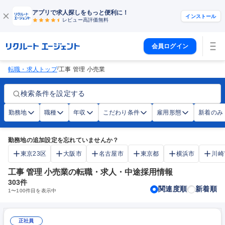
アプリで求人探しをもっと便利に！
インストール
レビュー高評価
無料
会員ログイン
/
転職・求人トップ
工事 管理 小売業
検索条件を設定する
勤務地
職種
年収
こだわり条件
雇用形態
新着のみ
勤務地の追加設定を忘れていませんか？
東京23区
大阪市
名古屋市
東京都
横浜市
川崎
工事 管理 小売業の転職・求人・中途採用情報
303
件
関連度順
新着順
1
〜
100
件目を表示中
正社員