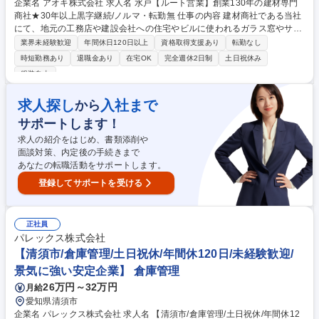
企業名 アオキ株式会社 求人名 水戸【ルート営業】創業130年の建材専門
商社★30年以上黒字継続/ノルマ・転勤無 仕事の内容 建材商社である当社
にて、地元の工務店や建設会社への住宅やビルに使われるガラス窓やサッ
シなどの建材、エクステリアの販売や施工提案などをお任せします。お客
業界未経験歓迎
年間休日120日以上
資格取得支援あり
転勤なし
様の頼れるパートナーとなり、地域の街作りに貢献◎ ■茨城県内の20～25
時短勤務あり
退職金あり
在宅OK
完全週休2日制
土日祝休み
社ほどの既存顧客を担当。数十年にわたるお付き合いのあるお客様が多
服装自由
く、顧客との信頼関係を大切にする環境です。 ■車で1日に3～4社訪問
し、課題に寄り添った提案を行っていきます。 【入社後】2ヶ月間は本社
求人探し
入社まで
から
での研修からスタート。製造工場や仕入れ部門を回り、製品の仕組みや強
みを手で触れながら学びます。その後は支店長やベテラン社員の丁寧なOJ
サポートします！
T。業界未経験でも安心して成長できます◎ 募集職種 水戸【ルート営業】
求人の紹介をはじめ、書類添削や
創業130年の建材専門商社★30年以上黒字継続/ノルマ・転勤無
面談対策、内定後の手続きまで
あなたの転職活動をサポートします。
登録してサポートを受ける
正社員
パレックス株式会社
【清須市/倉庫管理/土日祝休/年間休120日/未経験歓迎/
景気に強い安定企業】 倉庫管理
26万円～32万円
月給
愛知県清須市
企業名 パレックス株式会社 求人名 【清須市/倉庫管理/土日祝休/年間休12