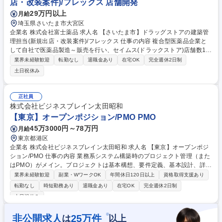
店・改装案件)/フレックス 店舗開発
29万円以上
月給
埼玉県さいたま市大宮区
企業名 株式会社富士薬品 求人名 【さいたま市】ドラッグストアの建築管
理担当(新規出店・改装案件)/フレックス 仕事の内容 複合型医薬品企業と
して自社で医薬品製造～販売を行い、セイムス(ドラックストア)店舗数1,2
50店舗超、業界初「健康経営優良法人ホワイト500」も獲得している当社
業界未経験歓迎
転勤なし
退職金あり
在宅OK
完全週休2日制
にて【建築管理業務全般】をお任せします。 【ドラッグストアにおける建
土日祝休み
築管理業務全般(新規出店、及び改装案件)】 ■工事区分調整 ■現場調査実
施(意匠面、機能面) ■工事見積把握(金額交渉含む) ■設計及び工事スケジュ
ール作成、調整 ■地主様や建物オーナー様との打ち合わせ、交渉 ■施工会
正社員
社への施工指導 募集職種 【さいたま市】ドラッグストアの建築管理担当
株式会社ビジネスブレイン太田昭和
(新規出店・改装案件)/フレックス
【東京】オープンポジション/PMO PMO
45万3000円～78万円
月給
東京都港区
企業名 株式会社ビジネスブレイン太田昭和 求人名 【東京】オープンポジ
ション/PMO 仕事の内容 業務系システム構築時のプロジェクト管理（また
はPMO）がメイン。プロジェクトは基本構想、要件定義、基本設計、詳細
設計、開発（製造）、テスト（試験）までシステム構築時の超上流フェー
業界未経験歓迎
副業・WワークOK
年間休日120日以上
資格取得支援あり
ズから カットオーバーまで一連の工程を担当しますので、深い業務知識に
転勤なし
時短勤務あり
退職金あり
在宅OK
完全週休2日制
加え、顧客との調整・折衝力やプロジェクトを滞りなく進めるファシリテ
土日祝休み
ーション力なども重要になります。 ■顧客折衝・調整（課題抽出、整理、
取りまとめ） ■スケジュール管理、課題管理、要員管理、コスト管理 ■ド
※
非公開求人
25
万件
は
以上
キュメントレビュー、資料作成（報告資料、要件定義書・課題検討書、ユ