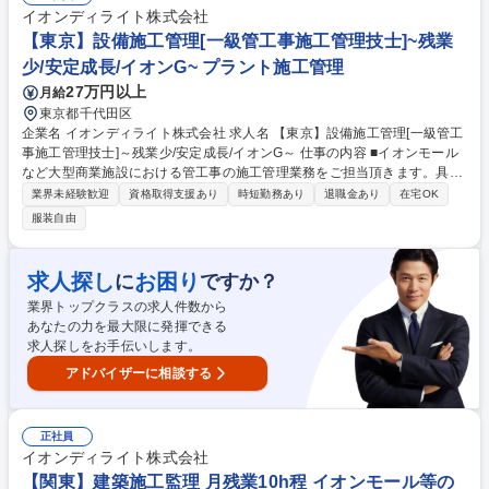
技術開発に取り組むことが可能です。 募集職種 【九州/施設管理】イオン
イオンディライト株式会社
Ｇ★月残業10hでWLB◎/売上高業界TOPクラス
【東京】設備施工管理[一級管工事施工管理技士]~残業
少/安定成長/イオンG~ プラント施工管理
27万円以上
月給
東京都千代田区
企業名 イオンディライト株式会社 求人名 【東京】設備施工管理[一級管工
事施工管理技士]～残業少/安定成長/イオンG～ 仕事の内容 ■イオンモール
など大型商業施設における管工事の施工管理業務をご担当頂きます。具体
的には、東日本の各地の施工受託案件を担当いただきゼネコン、施工業者
業界未経験歓迎
資格取得支援あり
時短勤務あり
退職金あり
在宅OK
との折衝、現地での作業管理等を行っていただきます。 ■当社はビルメン
服装自由
テナンス業界売上Ｎｏ.１！今後はアジアＮｏ.１を目指 し、この分野で培
ったノウハウで最先端の技術開発に取り組んでいます。 変更範囲：当社業
務全般 募集職種 【東京】設備施工管理[一級管工事施工管理技士]～残業少/
求人探し
お困り
に
ですか？
安定成長/イオンG～
業界トップクラスの求人件数から
あなたの力を最大限に発揮できる
求人探しをお手伝いします。
アドバイザーに相談する
正社員
イオンディライト株式会社
【関東】建築施工監理 月残業10h程 イオンモール等の