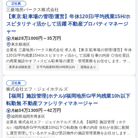
の大きいホテルで20～30名です。 ※1つのホテルにつき、現場責任者は1
正社員
名が基本。大きいホテルの場合は、副責任者と2名で管理することもあり
三菱地所パークス株式会社
ます。 募集職種 【京都・清水五条】ホテル客室清掃の現場責任者/未経験
【東京:駐車場の管理/運営】年休120日/平均残業15H/ホ
歓迎/転勤無
スピタリティ活かして活躍 不動産プロパティマネージ
ャー
28万1000円～35万円
月給
東京都港区
企業名 三菱地所パークス株式会社 求人名 【東京:駐車場の管理/運営】年休
120日/平均残業15H/ホスピタリティ活かして活躍 仕事の内容 ◎当社受託
の商業施設やオフィスビル駐車場の運営・管理業務をお任せします。サイ
ン計画、料金施策、施設や地域との連携等、お客様の声や我々スタッフの
業界未経験歓迎
月平均残業時間20時間以内
退職金あり
ちょっとした気づきを大切にして運営に取り組んでいます。 【詳細】入社
直後は、担当施設に常駐し、所長をサポートしながらOJTにて業務を覚え
て頂きます。その後、所長候補として施設駐車場の収益管理やオーナー
正社員
(主に大手デベロッパー)に対する報告業務、パーキングオペレーターと呼
株式会社エフ・ジェイホテルズ
ばれるアルバイトスタッフのマネジメント業務、事故や破損の予防・対応
【福岡】施設管理(ホテル)/福岡地所G/平均残業10h以下
などを行って頂きます。【キャリアパス】副所長→所長→複数物件の所長
転勤無 不動産ファシリティマネージャー
→サブマネージャー→マネージャー→部長※昇給は原則毎年 募集職種
34万1300円～42万円
月給
【東京:駐車場の管理/運営】年休120日/平均残業15H/ホスピタリティ活か
して活躍
福岡県福岡市博多区
企業名 株式会社エフ・ジェイホテルズ 求人名 【福岡】施設管理（ホテ
ル）/福岡地所G/平均残業10h以下◎転勤無 仕事の内容 当社が全国に展開
し運営管理しているホテル及び受託物件の施設管理業務をお任せします。