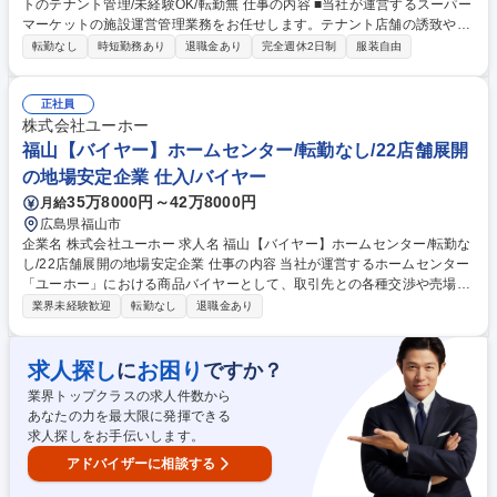
トのテナント管理/未経験OK/転勤無 仕事の内容 ■当社が運営するスーパー
マーケットの施設運営管理業務をお任せします。テナント店舗の誘致や契
約管理、施設修繕の手配、店舗改装時の検討・各所調整等が主な業務とな
転勤なし
時短勤務あり
退職金あり
完全週休2日制
服装自由
ります。 【具体的には】■スーパーマーケット内のテナント(惣菜屋やクリ
ーニング屋など)の誘致や地主様・テナントとの賃料交渉、契約更新業務 ■
店舗の修繕修理手配、リニューアル時(毎年3店舗程度)の工事会社手配・レ
正社員
イアウト調整など ★地主様やテナントなど、長い期間での関係構築が重要
株式会社ユーホー
なお仕事です。また、店舗をスムーズに運営するための重要なポジション
福山【バイヤー】ホームセンター/転勤なし/22店舗展開
となります。 募集職種 【中村公園駅】スーパーマーケットのテナント管
の地場安定企業 仕入/バイヤー
理/未経験OK/転勤無
35万8000円～42万8000円
月給
広島県福山市
企業名 株式会社ユーホー 求人名 福山【バイヤー】ホームセンター/転勤な
し/22店舗展開の地場安定企業 仕事の内容 当社が運営するホームセンター
「ユーホー」における商品バイヤーとして、取引先との各種交渉や売場改
善、数量コントロールなどの業務全般を担い、地域一番店としての最適な
業界未経験歓迎
転勤なし
退職金あり
商品構成を創り出すミッションです。 【具体的に】◆取引先との品質、価
格、数量、返品、納期などの交渉◆取引先との企画条件交渉◆棚割り改善
等の営業との連携による売場改善◆店舗メンバーとのコミュニケーショ
求人探し
お困り
に
ですか？
ン、教育◆新規メーカーのソーシング◆数量コントロール◆シーズン展開
業界トップクラスの求人件数から
作成◆その他バイヤー業務に関連する事務 募集職種 福山【バイヤー】ホ
あなたの力を最大限に発揮できる
ームセンター/転勤なし/22店舗展開の地場安定企業
求人探しをお手伝いします。
アドバイザーに相談する