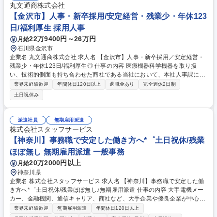
丸文通商株式会社
【金沢市】人事・新卒採用/安定経営・残業少・年休123
日/福利厚生 採用人事
22万9400円～26万円
月給
石川県金沢市
企業名 丸文通商株式会社 求人名 【金沢市】人事・新卒採用／安定経営・
残業少・年休123日/福利厚生◎ 仕事の内容 医療機器科学機器を取り扱
い、技術的側面も持ち合わせた商社である当社において、本社人事課にて
人事業務全般をお任せいたします。まずは採用業務をメインに徐々に人事
業界未経験歓迎
年間休日120日以上
退職金あり
完全週休2日制
としての仕事の幅を拡げていきます。 【入社後すぐにお任せしたいこ
土日祝休み
と】・採用業務（主に新卒採用業務の母集団形成、応募者対応、面接準
備・実施、内定者フォローなど） 【中長期的には】・社保厚生業務（勤怠
管理、給与処理、入退社手続き、社会保険手続など）・制度運用（人事考
派遣社員
無期雇用派遣
課、制度設計、制度運用など）・人材育成業務・人件費予算関連（人件費
株式会社スタッフサービス
予算案作成、引当金見直し、賞与案作成など）・その他（持株会関連、退
【神奈川】事務職で安定した働き方へ*゜土日祝休/残業
職金関連、面談実施など） 募集職種 【金沢市】人事・新卒採用／安定経
ほぼ無し 無期雇用派遣 一般事務
営・残業少・年休123日/福利厚生◎
20万2000円以上
月給
神奈川県
企業名 株式会社スタッフサービス 求人名 【神奈川】事務職で安定した働
き方へ*゜土日祝休/残業ほぼ無し♪無期雇用派遣 仕事の内容 大手電機メー
カー、金融機関、通信キャリア、商社など、大手企業や優良企業が中心♪
スタッフサービスのミラエール社員として入社し、当社の契約企業でオフ
業界未経験歓迎
無期雇用派遣
年間休日120日以上
ィスワークを担当していただきます。 ◇具体的な業務例◇ ・PCによるデ