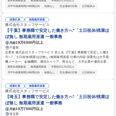
タッフサービスのミラエール社員として入社し、当社の契約企業でオフィ
業界未経験歓迎
無期雇用派遣
年間休日120日以上
スワークを担当していただきます。 ◇具体的な業務例◇ ・PCによるデー
月平均残業時間20時間以内
転勤なし
完全週休2日制
土日祝休み
タ入力集計 ・各種資料作成 ・伝票整理、経理補助 ・電話やメールの対応
・受発注業務のサポートなど ◇担当職種例◇ 一般事務、人事事務、総務
事務、経理事務、貿易事務、金融事務、英文事務、受付、データ入力、事
派遣社員
無期雇用派遣
務アシスタント、経理アシスタント、採用アシスタント、アシスタント事
株式会社スタッフサービス
務、人事・採用アシスタント など 募集職種 【東京】未経験から事務職へ
【千葉】事務職で安定した働き方へ*゜土日祝休/残業ほ
★*゜残業ほぼ無し♪土日祝休み♪無期雇用派遣
ぼ無し 無期雇用派遣 一般事務
19万6000円以上
月給
千葉県
企業名 株式会社スタッフサービス 求人名 【千葉】事務職で安定した働き
方へ*゜土日祝休/残業ほぼ無し♪無期雇用派遣 仕事の内容 就業先は大手電
機メーカー、金融機関、通信キャリア、商社など、大手企業や優良企業が
中心♪スタッフサービスのミラエール社員として入社し、当社の契約企業
業界未経験歓迎
無期雇用派遣
年間休日120日以上
でオフィスワークを担当していただきます。 ◇具体的な業務例◇ ・PCに
月平均残業時間20時間以内
転勤なし
完全週休2日制
土日祝休み
よるデータ入力集計 ・各種資料作成 ・伝票整理、経理補助 ・電話やメー
ルの対応 ・受発注業務のサポートなど ◇担当職種例◇ 一般事務、人事事
務、総務事務、経理事務、貿易事務、金融事務、英文事務、受付、データ
派遣社員
無期雇用派遣
入力、事務アシスタント、経理アシスタント、採用アシスタント、アシス
株式会社スタッフサービス
タント事務、人事・採用アシスタント など 募集職種 【千葉】事務職で安
【埼玉】事務職で安定した働き方へ*゜土日祝休/残業ほ
定した働き方へ*゜土日祝休/残業ほぼ無し♪無期雇用派遣
ぼ無し 無期雇用派遣 一般事務
19万7000円以上
月給
埼玉県