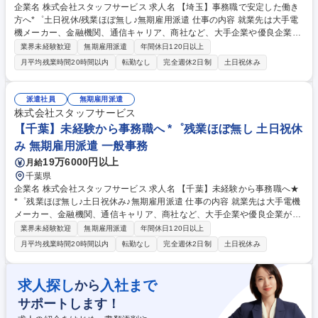
企業名 株式会社スタッフサービス 求人名 【埼玉】事務職で安定した働き
方へ*゜土日祝休/残業ほぼ無し♪無期雇用派遣 仕事の内容 就業先は大手電
機メーカー、金融機関、通信キャリア、商社など、大手企業や優良企業が
中心♪スタッフサービスのミラエール社員として入社し、当社の契約企業
業界未経験歓迎
無期雇用派遣
年間休日120日以上
でオフィスワークを担当していただきます。 ◇具体的な業務例◇ ・PCに
月平均残業時間20時間以内
転勤なし
完全週休2日制
土日祝休み
よるデータ入力集計 ・各種資料作成 ・伝票整理、経理補助 ・電話やメー
ルの対応 ・受発注業務のサポートなど ◇担当職種例◇ 一般事務、人事事
務、総務事務、経理事務、貿易事務、金融事務、英文事務、受付、データ
派遣社員
無期雇用派遣
入力、事務アシスタント、経理アシスタント、採用アシスタント、アシス
株式会社スタッフサービス
タント事務、人事・採用アシスタント など 募集職種 【埼玉】事務職で安
【千葉】未経験から事務職へ *゜残業ほぼ無し 土日祝休
定した働き方へ*゜土日祝休/残業ほぼ無し♪無期雇用派遣
み 無期雇用派遣 一般事務
19万6000円以上
月給
千葉県
企業名 株式会社スタッフサービス 求人名 【千葉】未経験から事務職へ★
*゜残業ほぼ無し♪土日祝休み♪無期雇用派遣 仕事の内容 就業先は大手電機
メーカー、金融機関、通信キャリア、商社など、大手企業や優良企業が中
心♪スタッフサービスのミラエール社員として入社し、当社の契約企業で
業界未経験歓迎
無期雇用派遣
年間休日120日以上
オフィスワークを担当していただきます。 ◇具体的な業務例◇ ・PCによ
月平均残業時間20時間以内
転勤なし
完全週休2日制
土日祝休み
るデータ入力集計 ・各種資料作成 ・伝票整理、経理補助 ・電話やメール
の対応 ・受発注業務のサポートなど ◇担当職種例◇ 一般事務、人事事
務、総務事務、経理事務、貿易事務、金融事務、英文事務、受付、データ
求人探し
入社まで
から
入力、事務アシスタント、経理アシスタント、採用アシスタント、アシス
サポートします！
タント事務、人事・採用アシスタント など 募集職種 【千葉】未経験から
事務職へ★*゜残業ほぼ無し♪土日祝休み♪無期雇用派遣