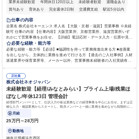
業界未経験歓迎
年間休日120日以上
未経験者歓迎
退職金あり
賞与あり
育休あり
完全週休2日制
交通費支給
駅近5分以内
土日祝休み
仕事の内容
企業名 株式会社キーエンス 求人名 【大阪・京都・滋賀】営業事務 ※未経
験可 仕事の内容 【仕事内容】大阪営業所、京都営業所、滋賀営業所いず
れかにて営業事務をお任せ。 【詳細】電話応対・データ入力・伝票や見積
の作成・カタログ送付・来客対応・営業所内で発生する事務業務や業務改
必要な経験・能力等
善をお任せ。 【教育制度】ご入社後、育成担当とペアになりながらOJTに
必要な経験・能力等 【必須】■協調性を持って業務推進出来る方 ■改善案
て業務を覚えていただくことが可能です。業務システムがきちんと構築さ
を出しながら、主体的に業務を進めて行ける方 【過去のご入社事例】人材
れているため、スムーズに仕事に慣れることができる環境です。また、
派遣業界や保育業界等、メーカー以外、営業事務未経験者の入社実績有
「チームで成果を出す文化」があり、良いやり方を積極的に共有しながら
【当社の事務職について】単なる事務ではなく主体性を発揮したサポート
常に改善を目指す風土のため、安心して業務に取り組んでいただけます。
により、キーエンスの付加価値向上に貢献します。ベースの定型業務に加
募集職種 【大阪・京都・滋賀】営業事務 ※未経験可
正社員
えて、お客様や社員の状況に合わせ、能動的なサポート、改善の動きも期
株式会社ネオジャパン
待され。組織を支えるスペシャリストとして、チームに貢献し、結果的に
社員から頼られる存在になることができます。平均19:30の退勤以降の業
未経験歓迎【経理/みなとみらい】プライム上場/残業ほ
務の持ち帰りも禁止されており、メリハリのある働き方となります。 学
ぼなし/年休123日 管理会計
歴・資格 学歴：大学院 大学 高専 短大 語学力： 資格：
経理部門メンバーとして、仕訳入力や振込業務などの経理事務を中心にお任せ。まずは正
確な入力・確認業務からスタートし、既存メンバーと一緒に業務を進めながら段階的に経
理知識を身につけていただきます。
月給
25万円～28万円
勤務地
神奈川県横浜市西区