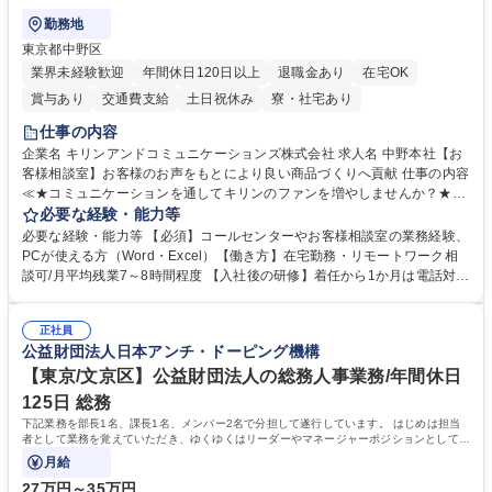
勤務地
東京都中野区
業界未経験歓迎
年間休日120日以上
退職金あり
在宅OK
賞与あり
交通費支給
土日祝休み
寮・社宅あり
仕事の内容
企業名 キリンアンドコミュニケーションズ株式会社 求人名 中野本社【お
客様相談室】お客様のお声をもとにより良い商品づくりへ貢献 仕事の内容
≪★コミュニケーションを通してキリンのファンを増やしませんか？★≫
お客様のお声をより良い商品づくりに活かしていく上で、窓口となるお客
必要な経験・能力等
様相談室でのお仕事です。 日々お客様からいただくキリングループへのご
必要な経験・能力等 【必須】コールセンターやお客様相談室の業務経験、
意見を、企業活動に活かしています。お客様からの声に迅速かつ誠意をも
PCが使える方（Word・Excel）【働き方】在宅勤務・リモートワーク相
って対応、情報提供するとともにグループ内活動に反映しています。 【具
談可/月平均残業7～8時間程度 【入社後の研修】着任から1か月は電話対応
体的には】電話応対、メール、お手紙対応、ご指摘品調査報告書作成、有
のOJTを中心に実施し、電話対応に慣れた段階でメール・手紙のOJTを実
人チャットボット対応など。 【1日の対応件数】■電話：月間一人当たり
施する予定です。独り立ち以降もしっかりフォローする体制を整えていま
平均100件前後■メール・手紙：同上40件前後 募集職種 中野本社【お客様
正社員
すのでご安心ください。 【当社について】キリングループの広報機能を担
公益財団法人日本アンチ・ドーピング機構
相談室】お客様のお声をもとにより良い商品づくりへ貢献
う会社として、お客様との出会いを大切にし、磨き上げたホスピタリティ
を込めてコミュニケーションをとりながら広報関連業務を行っておりま
【東京/文京区】公益財団法人の総務人事業務/年間休日
す。 学歴・資格 学歴：大学院 大学 高専 短大 専修学校 高校 語学力： 資
125日 総務
格：
下記業務を部長1名、課長1名、メンバー2名で分担して遂行しています。 はじめは担当
者として業務を覚えていただき、ゆくゆくはリーダーやマネージャーポジションとして活
躍いただくことを期待しています。
月給
27万円～35万円