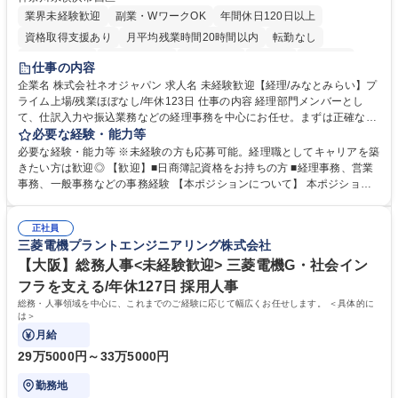
業界未経験歓迎
副業・WワークOK
年間休日120日以上
資格取得支援あり
月平均残業時間20時間以内
転勤なし
未経験者歓迎
時短勤務あり
退職金あり
在宅OK
賞与あり
仕事の内容
完全週休2日制
交通費支給
駅近5分以内
土日祝休み
服装自由
企業名 株式会社ネオジャパン 求人名 未経験歓迎【経理/みなとみらい】プ
ライム上場/残業ほぼなし/年休123日 仕事の内容 経理部門メンバーとし
寮・社宅あり
て、仕訳入力や振込業務などの経理事務を中心にお任せ。まずは正確な入
力・確認業務からスタートし、既存メンバーと一緒に業務を進めながら段
必要な経験・能力等
階的に経理知識を身につけていただきます。 【具体的には】 ■社内稟議に
必要な経験・能力等 ※未経験の方も応募可能。経理職としてキャリアを築
基づく仕訳入力 ■月末の振込業務 ■明細作成 ■伝票処理、記帳業務 ■既存
きたい方は歓迎◎ 【歓迎】■日商簿記資格をお持ちの方 ■経理事務、営業
メンバーの業務サポート 【将来的には】 ■月次決算補助 ■四半期・年次決
事務、一般事務などの事務経験 【本ポジションについて】 本ポジション
算補助 ■有価証券報告書など開示資料作成補助 ■海外子会社を含む連結決
の魅力は、プライム上場企業の経理部門で、未経験から経理キャリアをス
算補助 ※3～5年程度を目安に、徐々に決算業務へ業務範囲を広げていく
タートできる点です。まずは仕訳入力や振込業務など基礎的な業務から担
想定です。 募集職種 未経験歓迎【経理/みなとみらい】プライム上場/残業
正社員
当し、3～5年をかけて月次決算・四半期決算・開示資料作成補助などへス
三菱電機プラントエンジニアリング株式会社
ほぼなし/年休123日
テップアップできます。また、残業は通常月ほぼなく、決算月でも10時間
未満のため、無理なく経理として専門性を身につけられる環境です。 学
【大阪】総務人事<未経験歓迎> 三菱電機G・社会イン
歴・資格 学歴：大学院 大学 高専 短大 専修学校 高校 語学力： 資格：日商
フラを支える/年休127日 採用人事
簿記検定1級 日商簿記検定2級
総務・人事領域を中心に、これまでのご経験に応じて幅広くお任せします。 ＜具体的に
は＞
月給
29万5000円～33万5000円
勤務地