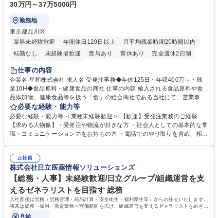
30万円～37万5000円
勤務地
東京都品川区
業界未経験歓迎
年間休日120日以上
月平均残業時間20時間以内
転勤なし
未経験者歓迎
賞与あり
育休あり
完全週休2日制
交通費支給
土日祝休み
仕事の内容
企業名 星和株式会社 求人名 受発注事務◆年休125日・年収400万～・残
業10H◆食品原料・健康食品の商社 仕事の内容 輸入される食品原料や食
品添加物、健康食品等を扱う「食」の総合商社である当社にて、営業事務
として営業サポートや書類作成、データ入力、電話対応などの業務をお任
必要な経験・能力等
せします。 ・受注／出荷指示／売上管理／仕入管理／在庫管理／お客様や
必要な経験・能力等 ＜業種未経験歓迎＞ 【歓迎】受発注業務のご経験
倉庫と電話確認など、販売に関わる事務、営業サポートをお願いします。
【求める人物像】・受発注や物流が好きな方 ・社会人としての基本的な常
・入社後は商品について覚えることから始め、先輩社員OJTと共に業務を
識・コミュニケーション力をお持ちの方 ・電話でのやり取りを含め、相手
進めて頂きます。未経験から始めた方も多数活躍中です。 [業務内容の変
の要件を正しく理解し対応できる方 ・数量・在庫・出荷数などの数値を正
更の範囲:会社の定める業務] 募集職種 受発注事務◆年休125日・年収400
確に扱う業務に抵抗がない方 ・PCを業務で日常的に使用しており、四則
万～・残業10H◆食品原料・健康食品の商社
正社員
演算ができる方 ・業務ルールや指示を理解し、行動できる方 学歴・資格
株式会社日立医薬情報ソリューションズ
学歴：大学院 大学 短大 語学力： 資格：
【総務・人事】未経験歓迎/日立グループ/組織運営を支
えるゼネラリストを目指す 総務
入社直後は労務（労務管理・給与計算・安全衛生・福利厚生等）からお任せいたします。
将来は総務・採用・教育業務へ守備範囲を広げ、組織運営を支えるゼネラリストをめざせ
ます。
月給