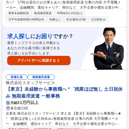
方へ*゜17時台退社のお仕事もあり♪無期雇用派遣 仕事の内容 大手電機メ
ーカー、金融機関、通信キャリア、商社など、大手企業や優良企業が中心
♪スタッフサービスのミラエール社員として入社し、当社の契約企業でオ
業界未経験歓迎
無期雇用派遣
年間休日120日以上
フィスワークを担当していただきます。 ◇具体的な業務例◇ ・PCによる
月平均残業時間20時間以内
転勤なし
完全週休2日制
土日祝休み
データ入力集計 ・各種資料作成 ・伝票整理、経理補助 ・電話やメールの
対応 ・受発注業務のサポートなど ◇担当職種例◇ 一般事務、人事事務、
総務事務、経理事務、貿易事務、金融事務、英文事務、受付、データ入
求人探し
お困り
に
ですか？
力、事務アシスタント、経理アシスタント、採用アシスタント、アシスタ
業界トップクラスの求人件数から
ント事務、人事・採用アシスタント など 募集職種 【東京】事務職で安定
あなたの力を最大限に発揮できる
した働き方へ*゜17時台退社のお仕事もあり♪無期雇用派遣
求人探しをお手伝いします。
アドバイザーに相談する
派遣社員
無期雇用派遣
株式会社スタッフサービス
【東京】未経験から事務職へ *゜残業ほぼ無し 土日祝休
み 無期雇用派遣 一般事務
21万円以上
月給
東京都23区
企業名 株式会社スタッフサービス 求人名 【東京】未経験から事務職へ★
*゜残業ほぼ無し♪土日祝休み♪無期雇用派遣 仕事の内容 大手電機メーカ
ー、金融機関、通信キャリア、商社など、大手企業や優良企業が中心♪ス