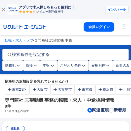
アプリで求人探しをもっと便利に！
インストール
レビュー高評価
無料
会員ログイン
/
転職・求人トップ
専門商社 志望動機 事務
検索条件を設定する
勤務地
職種
年収
こだわり条件
雇用形態
新着のみ
勤務地の追加設定を忘れていませんか？
東京23区
大阪市
名古屋市
東京都
横浜市
川崎
専門商社 志望動機 事務の転職・求人・中途採用情報
8
件
関連度順
新着順
1
〜
8
件目を表示中
正社員