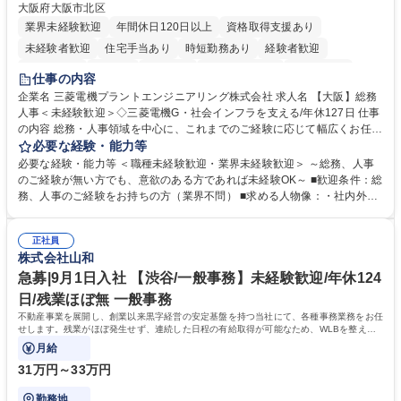
大阪府大阪市北区
業界未経験歓迎
年間休日120日以上
資格取得支援あり
未経験者歓迎
住宅手当あり
時短勤務あり
経験者歓迎
退職金あり
在宅OK
賞与あり
完全週休2日制
交通費支給
仕事の内容
駅近5分以内
土日祝休み
服装自由
寮・社宅あり
食事補助あり
企業名 三菱電機プラントエンジニアリング株式会社 求人名 【大阪】総務
人事＜未経験歓迎＞◇三菱電機G・社会インフラを支える/年休127日 仕事
の内容 総務・人事領域を中心に、これまでのご経験に応じて幅広くお任せ
します。 ＜具体的には＞ ・総務/人事労務（給与・社保・勤怠管理など）
必要な経験・能力等
・採用・教育研修 ・福利厚生運用 など ※基本的には事務所勤務ですが、
必要な経験・能力等 ＜職種未経験歓迎・業界未経験歓迎＞ ～総務、人事
採用や教育等の業務内容により、関西圏以外への日帰り・宿泊を伴う国内
のご経験が無い方でも、意欲のある方であれば未経験OK～ ■歓迎条件：総
出張もございます。 ※担当業務を持ちつつ、お互いに助け合いながら、総
務、人事のご経験をお持ちの方（業界不問） ■求める人物像：・社内外の
務部という組織として協力しながら進める体制です。 募集職種 【大阪】
関係各部門との調整を率先して行い、業務を円滑に遂行できる協調性やコ
総務人事＜未経験歓迎＞◇三菱電機G・社会インフラを支える/年休127日
ミュニケーション能力を持っている方 ・人事総務領域に興味がありゼネラ
正社員
リスト志向をお持ちの方 学歴・資格 学歴：大学院 大学 語学力： 資格：
株式会社山和
急募|9月1日入社 【渋谷/一般事務】未経験歓迎/年休124
日/残業ほぼ無 一般事務
不動産事業を展開し、創業以来黒字経営の安定基盤を持つ当社にて、各種事務業務をお任
せします。残業がほぼ発生せず、連続した日程の有給取得が可能なため、WLBを整えた
い方にお勧めの環境です！
月給
31万円～33万円
勤務地