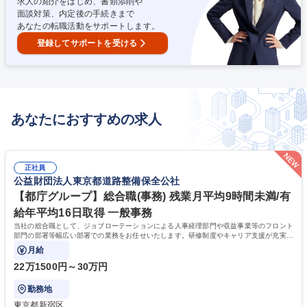
求人の紹介をはじめ、書類添削や
面談対策、内定後の手続きまで
あなたの転職活動をサポートします。
登録してサポートを受ける
あなたにおすすめの求人
正社員
公益財団法人東京都道路整備保全公社
【都庁グループ】総合職(事務) 残業月平均9時間未満/有
給年平均16日取得 一般事務
当社の総合職として、ジョブローテーションによる人事経理部門や収益事業等のフロント
部門の部署等幅広い部署での業務をお任せいたします。研修制度やキャリア支援が充実し
ております！ ※下記業務詳細
月給
22万1500円～30万円
勤務地
東京都新宿区