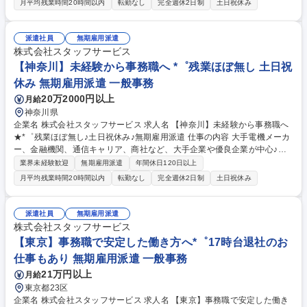
月平均残業時間20時間以内
転勤なし
完全週休2日制
土日祝休み
ータ入力集計 ・各種資料作成 ・伝票整理、経理補助 ・電話やメールの対
応 ・受発注業務のサポートなど ◇担当職種例◇ 一般事務、人事事務、総
務事務、経理事務、貿易事務、金融事務、英文事務、受付、データ入力、
派遣社員
無期雇用派遣
事務アシスタント、経理アシスタント、採用アシスタント、アシスタント
株式会社スタッフサービス
事務、人事・採用アシスタント など 募集職種 【神奈川】事務職で安定し
【神奈川】未経験から事務職へ *゜残業ほぼ無し 土日祝
た働き方へ*゜土日祝休/残業ほぼ無し♪無期雇用派遣
休み 無期雇用派遣 一般事務
20万2000円以上
月給
神奈川県
企業名 株式会社スタッフサービス 求人名 【神奈川】未経験から事務職へ
★*゜残業ほぼ無し♪土日祝休み♪無期雇用派遣 仕事の内容 大手電機メーカ
ー、金融機関、通信キャリア、商社など、大手企業や優良企業が中心♪ス
タッフサービスのミラエール社員として入社し、当社の契約企業でオフィ
業界未経験歓迎
無期雇用派遣
年間休日120日以上
スワークを担当していただきます。 ◇具体的な業務例◇ ・PCによるデー
月平均残業時間20時間以内
転勤なし
完全週休2日制
土日祝休み
タ入力集計 ・各種資料作成 ・伝票整理、経理補助 ・電話やメールの対応
・受発注業務のサポートなど ◇担当職種例◇ 一般事務、人事事務、総務
事務、経理事務、貿易事務、金融事務、英文事務、受付、データ入力、事
派遣社員
無期雇用派遣
務アシスタント、経理アシスタント、採用アシスタント、アシスタント事
株式会社スタッフサービス
務、人事・採用アシスタント など 募集職種 【神奈川】未経験から事務職
【東京】事務職で安定した働き方へ*゜17時台退社のお
へ★*゜残業ほぼ無し♪土日祝休み♪無期雇用派遣
仕事もあり 無期雇用派遣 一般事務
21万円以上
月給
東京都23区
企業名 株式会社スタッフサービス 求人名 【東京】事務職で安定した働き