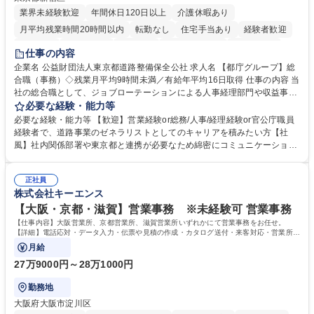
業界未経験歓迎
年間休日120日以上
介護休暇あり
月平均残業時間20時間以内
転勤なし
住宅手当あり
経験者歓迎
研修あり
退職金あり
賞与あり
完全週休2日制
交通費支給
仕事の内容
駅近5分以内
資格取得手当あり
食事補助あり
企業名 公益財団法人東京都道路整備保全公社 求人名 【都庁グループ】総
合職（事務）◇残業月平均9時間未満／有給年平均16日取得 仕事の内容 当
社の総合職として、ジョブローテーションによる人事経理部門や収益事業
等のフロント部門の部署等幅広い部署での業務をお任せいたします。研修
必要な経験・能力等
制度やキャリア支援が充実しております！ ※下記業務詳細 【業務詳細】■
必要な経験・能力等 【歓迎】営業経験or総務/人事/経理経験or官公庁職員
管理部門：広報、人事、経理など当公社の運営に係る管理業務 ■収益部
経験者で、道路事業のゼネラリストとしてのキャリアを積みたい方【社
門：駐車場の新規開拓、管理運営、新宿駅西口広場の「イベントコーナ
風】社内関係部署や東京都と連携が必要なため綿密にコミュニケーション
ー」などの管理運営 ■道路部門：整備の急がれる骨格幹線道路や木造住宅
を図っています。 【業務の魅力】■幅広く携われる：総合職（事務）で
密集地域の特定整備路線の用地取得、道路に関する普及啓発事業、都内の
は、駐車場の管理運営や道路用地の取得、公益財団法人の中枢を担う管理
道路施設や道路工事現場の見学ツアー事業 ※入社後は上記いずれかの部門
正社員
部門など多岐に渡る業務を経験できます。 ■様々なプロジェクト：駐車場
株式会社キーエンス
へ配属。※業務内容変更の範囲：会社の定める業務 募集職種 【都庁グル
事業の他、新宿駅西口広場内に設置された照明を兼ねた広告「ブライトサ
ープ】総合職（事務）◇残業月平均9時間未満／有給年平均16日取得
イン」の管理運営を行うなど、事業収益を生み出す活動を積極的に行って
【大阪・京都・滋賀】営業事務 ※未経験可 営業事務
います。 学歴・資格 学歴：大学院 大学 高専 短大 専修学校 高校 語学力：
【仕事内容】大阪営業所、京都営業所、滋賀営業所いずれかにて営業事務をお任せ。
資格：
【詳細】電話応対・データ入力・伝票や見積の作成・カタログ送付・来客対応・営業所内
で発生する事務業務や業務改善をお任せ。
月給
27万9000円～28万1000円
勤務地
大阪府大阪市淀川区