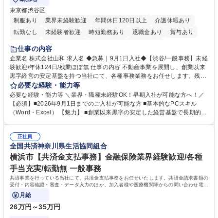
東京都渋谷区
制服あり
業界未経験歓迎
年間休日120日以上
介護休暇あり
転勤なし
未経験者歓迎
時短勤務あり
退職金あり
賞与あり
育休あり
完全週休2日制
交通費支給
土日祝休み
仕事の内容
企業名 株式会社山和 求人名 ◆急募｜9月1日入社◆【渋谷/一般事務】未経
験歓迎/年休124日/残業ほぼ無 仕事の内容 不動産事業を展開し、創業以来
黒字経営の安定基盤を持つ当社にて、各種事務業務をお任せします。残業
がほぼ発生せず、連続した日程の有給取得が可能なため、WLBを整えたい
必要な経験・能力等
方にお勧めの環境です！ 入社後はOJTを通じて丁寧に研修を行いますの
必要な経験・能力等 ＼業界・職種未経験OK！早期入社が可能な方へ！／
で、事務未経験の方でも安心して臨むことができます。 【業務詳細】■電
【必須】■2026年9月1日までのご入社が可能な方 ■基本的なPCスキル
話・来客対応 ■物件の鍵や社内の備品管理 ■データ入力や書類作成 ■契約
（Word・Excel） 【魅力】 ■創業以来黒字の安定した経営基盤で長期的に
書などのファイリング ■郵送物の仕訳・発送 など 募集職種 ◆急募｜9月1
安心して働ける環境 ■残業ほぼなしで働きやすさ抜群、プライベートとの
日入社◆【渋谷/一般事務】未経験歓迎/年休124日/残業ほぼ無
両立が可能 ■有給取得を積極的に推奨、年間10日程度の取得実績 ■1ヶ月
正社員
のOJTで業務を習得可能、未経験でもしっかりサポート 学歴・資格 学
全国共済神奈川県生活協同組合
歴：大学院 大学 高専 短大 語学力： 資格：
横浜市【共済金支払事務】金融保険業界経験歓迎/各種
手当充実/転勤無 一般事務
共済事業を行っている当社にて、共済金支払事務をお任せいたします。共済金請求書類の
受付・内容確認・審査・データ入力のほか、加入者様や医療機関等からの問い合わせ電話
対応や書類発送等を担当します。
月給
26万円～35万円