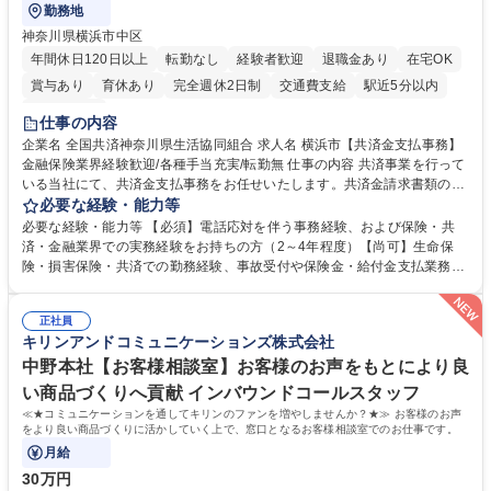
勤務地
神奈川県横浜市中区
年間休日120日以上
転勤なし
経験者歓迎
退職金あり
在宅OK
賞与あり
育休あり
完全週休2日制
交通費支給
駅近5分以内
土日祝休み
仕事の内容
企業名 全国共済神奈川県生活協同組合 求人名 横浜市【共済金支払事務】
金融保険業界経験歓迎/各種手当充実/転勤無 仕事の内容 共済事業を行って
いる当社にて、共済金支払事務をお任せいたします。共済金請求書類の受
付・内容確認・審査・データ入力のほか、加入者様や医療機関等からの問
必要な経験・能力等
い合わせ電話対応や書類発送等を担当します。 ■共済金請求書類の受付、
必要な経験・能力等 【必須】電話応対を伴う事務経験、および保険・共
内容確認、および共済金支払に関する審査・事務処理業務全般を担当 ■専
済・金融業界での実務経験をお持ちの方（2～4年程度）【尚可】生命保
用システムへのデータ入力、各種必要書類の作成・発送作業 ■加入者様や
険・損害保険・共済での勤務経験、事故受付や保険金・給付金支払業務経
医療機関等からの各種問い合わせに対する丁寧かつ迅速な電話応対 ■現場
験がある方 【求める人物像】■相手の立場に立った丁寧な対応ができる方
調査の対応および業務プロセスの改善活動 【業務内容の変更範囲】当社の
■チームワークを大切にし、素直に学べる方★外勤の保険営業から内勤事
指定する業務 募集職種 横浜市【共済金支払事務】金融保険業界経験歓迎/
正社員
務へのキャリアチェンジ希望者も大歓迎です！ 学歴・資格 学歴：大学院
キリンアンドコミュニケーションズ株式会社
各種手当充実/転勤無
大学 高専 短大 専修学校 高校 語学力： 資格：
中野本社【お客様相談室】お客様のお声をもとにより良
い商品づくりへ貢献 インバウンドコールスタッフ
≪★コミュニケーションを通してキリンのファンを増やしませんか？★≫ お客様のお声
をより良い商品づくりに活かしていく上で、窓口となるお客様相談室でのお仕事です。
月給
30万円