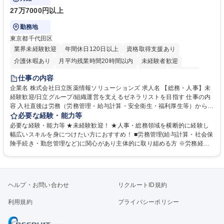
27万7000円以上
勤務地
東京都千代田区
業界未経験歓迎
年間休日120日以上
資格取得支援あり
介護休暇あり
月平均残業時間20時間以内
未経験者歓迎
住宅手当あり
時短勤務あり
退職金あり
在宅OK
賞与あり
仕事の内容
育休あり
完全週休2日制
交通費支給
土日祝休み
寮・社宅あり
企業名 株式会社日立医薬情報ソリューションズ 求人名 【総務・人事】未
経験歓迎/日立グループ/組織運営を支えるゼネラリストを目指す 仕事の内
容 入社直後は労務（労務管理・給与計算・安全衛生・福利厚生等）からお
任せいたします。将来は総務・採用・教育業務へ守備範囲を広げ、組織運
必要な経験・能力等
営を支えるゼネラリストをめざせます。 ・初期業務：労働時間管理、給与
必要な経験・能力等 ★未経験歓迎！ ★人事・総務領域を横断的に経験し
計算、社会保険対応、福利厚生管理、安全衛生、健康経営推進等をお任せ
幅広いスキルを身につけたい方におすすめ！ ■労務管理(給与計算・社会保
します。ご経験に応じて、休職者管理など、幅広く経験を積んでいただき
険手続き・勤怠管理など)に関心があり主体的に取り組める方 ※労務経験
ます。 ・将来的な広がり：総務・採用・教育・税務対応・経営企画等。
者は早期にご活躍いただけます。 ■チームで仕事を推進できる方■将来は
★メンバーがマンツーマンで丁寧に教えるため、ご経験が浅くても安心！
マネジメント職として活躍したい 【尚可】■人事、労務、採用、教育業務
幅広く経験を積みたい意欲がある方に最適な環境です。 募集職種 【総
のご経験 ■労務管理（給与計算・社会保険手続き・勤怠管理など）の経験
務・人事】未経験歓迎/日立グループ/組織運営を支えるゼネラリストを目
■衛生管理者の資格をお持ちの方 学歴・資格 学歴：大学院 大学 高専 短大
ヘルプ・お問い合わせ
リクルートID規約
指す
専修学校 高校 語学力： 資格：
利用規約
プライバシーポリシー