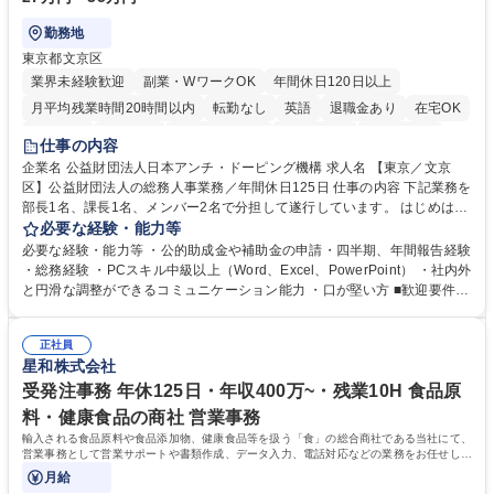
勤務地
東京都文京区
業界未経験歓迎
副業・WワークOK
年間休日120日以上
月平均残業時間20時間以内
転勤なし
英語
退職金あり
在宅OK
賞与あり
育休あり
完全週休2日制
交通費支給
土日祝休み
仕事の内容
食事補助あり
企業名 公益財団法人日本アンチ・ドーピング機構 求人名 【東京／文京
区】公益財団法人の総務人事業務／年間休日125日 仕事の内容 下記業務を
部長1名、課長1名、メンバー2名で分担して遂行しています。 はじめは担
当者として業務を覚えていただき、ゆくゆくはリーダーやマネージャーポ
必要な経験・能力等
ジションとして活躍いただくことを期待しています。 【総務・人事グルー
必要な経験・能力等 ・公的助成金や補助金の申請・四半期、年間報告経験
プの業務内容】 ・人事制度関連 ・採用活動 ・教育研修の企画、実行 ・勤
・総務経験 ・PCスキル中級以上（Word、Excel、PowerPoint） ・社内外
怠管理 ・官公庁への各種提出 ・法定の会議運営（評議員会、理事会） ・
と円滑な調整ができるコミュニケーション能力 ・口が堅い方 ■歓迎要件
コンプライアンス ・内部規程やルールの管理、整備、文書管理 ・契約関
・採用業務経験 ・英語に抵抗がない方 ・営業経験 学歴・資格 学歴：大学
連 ・衛生管理 ・防災関連・公的助成金の管理・オフィス、ファシリティ
院 大学 高専 短大 専修学校 高校 語学力： 資格：
管理 ・福利厚生関連 ・職員からの問合せ、相談対応 ・その他日常の総務
正社員
星和株式会社
業務全般 募集職種 【東京／文京区】公益財団法人の総務人事業務／年間
休日125日
受発注事務 年休125日・年収400万~・残業10H 食品原
料・健康食品の商社 営業事務
輸入される食品原料や食品添加物、健康食品等を扱う「食」の総合商社である当社にて、
営業事務として営業サポートや書類作成、データ入力、電話対応などの業務をお任せしま
す。
月給