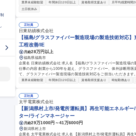
す。 【具体的には】■チップ工場設備の運転監視(トラブル対応含む) ■チップ工場設備の現場点検 ■資材の在庫管
業界未経験歓迎
年間休日120日以上
資格取得支援あり
月平均残業時間2
理/調達依頼および受入対応 ■チップ/丸太等の運搬(重機の運転操作) ■チ
土日祝休み
時の初期対応【グリーンプロジェクト】再生可能エネルギーへの転換
日制
持続可能なエネルギー供給を担う重要な取り組みです。 募集職種 【新潟県村上市/製造担当】再生可能エネルギー
燃料チップ工場/プライム上場
正社員
し
日東紡績株式会社
【福島/グラスファイバー製造現場の製造技術対応】
工程改善/IE
28万円以上
月給
福島県福島市
企業名 日東紡績株式会社 求人名 【福島/グラスファイバー製造現場の製造技術対応】東証プライム上場メーカー
仕事の内容 創業から100年を超え、グラスファイバー、体外診断用
て、グラスファイバー製造現場の製造技術対応をご担当いただきます。 【業務内容】 グラスファイバー製造
の管理 (生産歩留、作業環境の改善、生産技術・QC対応) 募集職種 【福島/グラスファイバー製造現場の製造技術
業界未経験歓迎
年間休日120日以上
資格取得支援あり
時短勤務あり
対応】東証プライム上場メーカー
正社員
太平電業株式会社
【新潟県村上市/発電所運転員】再生可能エネルギー/
ター/ラインマネージャー
29万1000円～41万6000円
月給
新潟県村上市
企業名 太平電業株式会社 求人名 【新潟県村上市/発電所運転員】再生可能エネルギー/プライム上場 仕事の内容 発