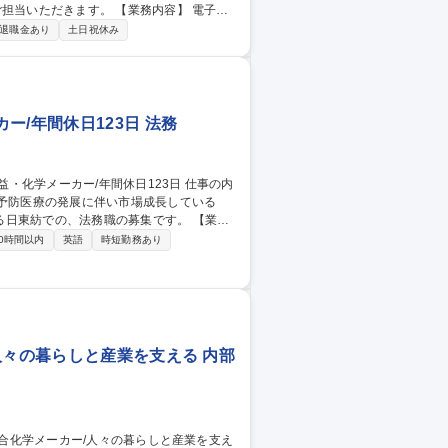
す。 【業務内容】 電子材
は、基板用樹脂を視野に入れたガラスクロス表
退職金あり
土日祝休み
/商品開発】東証
/年間休日123日 法務
、予防医療の発展に伴い市場成長している
紡での、法務職の募集です。 【業務
契約法務： 各種契約書のドラフト作成・審
0時間以内
英語
時短勤務あり
ーガルアドバイス（相談対応）： 他部門か
ションの提案 ■グローバル・新規事業：
人々の暮らしと産業を支える 内部