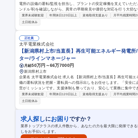
電所の設備の運転/監視を担当し、プラントの安定稼働を支えていただき
ンドル等)を確認しながら、異常の早期発見や適切な対応を行う大切な役割です。 【具体的には
転監視(トラブル時対応含む)■発電設備現場点検 ■薬品在庫管理/調達依
業界未経験歓迎
年間休日120日以上
資格取得支援あり
月平均残業時間2
障時の初期対応【グリーンプロジェクト】再生可能エネルギーへの転
土日祝休み
た持続可能なエネルギー供給を担う重要な取り組みです。 “木をエネ
セスの中で、現場の一人ひとりの役割が社会に直結します。 募集職種 【新潟県村上市/発電所運転員】再生可能エ
ネルギー/プライム上場
正社員
太平電業株式会社
【新潟県村上市/当直長】再生可能エネルギー発電所/
ター/ラインマネージャー
50万円～66万7000円
月給
新潟県村上市
企業名 太平電業株式会社 求人名 【新潟県村上市/当直長】再生可能エネルギー発電所/プライム上場 仕事の内容 設
備の運転状況を把握・運転員への指示出しをお任せします。「安全に
営がミッションです。支援体制も整っており、安心して業務に集中できる環
には】■発電所設備運転監視(トラブル時対応含む) ■発電設備現場点検 ■
業界未経験歓迎
年間休日120日以上
資格取得支援あり
月平均残業時間2
備機起動テスト等)■故障時の初期対応【グリーンプロジェクト】再生
土日祝休み
バイオマスを活用した持続可能なエネルギー供給を担う重要な取り組み
ンプルで奥深いプロセスの中で、現場の一人ひとりの役割が社会に直結します。 募集職種 【新潟
長】再生可能エネルギー発電所/プライム上場
求人探し
お困り
に
ですか？
業界トップクラスの求人件数から、あなたの力を最大限に発揮できる
しをお手伝いします。