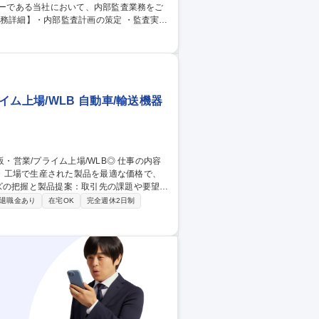
支援 ・ガバナンス、コンプライアンス支援
ム上場/WLB 自動車/輸送機器
・工場で生産された製品を最適な価格で、
（技術・生産・品質）との調整業務：事業
退職金あり
在宅OK
完全週休2日制
望を社内へ正確に伝え、スムーズな製造・出
捗管理、納期までのフォロー/トラブル対応