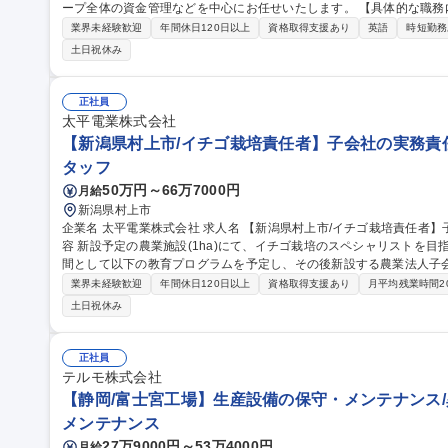
ープ全体の資金管理などを中心にお任せいたします。 【具体的な職務内容】■ファイナンス施策の立案・実行：生
成AI向け大型投資などの会社のダイナミックな事業展開に伴う資金調
業界未経験歓迎
年間休日120日以上
資格取得支援あり
英語
時短勤務
との折衝：既存取引金融機関との良好な関係の維持、新規ファイナンス
土日祝休み
管理：国内外のグループ会社を含めたキャッシュポジションの最適化。日常的な資
務プロフェッショナル】東証プライム市場/高収益・化学メーカー/年休1
正社員
太平電業株式会社
【新潟県村上市/イチゴ栽培責任者】子会社の実務責任
タッフ
50万円～66万7000円
月給
新潟県村上市
企業名 太平電業株式会社 求人名 【新潟県村上市/イチゴ栽培責任者】子会社の実務責任者/プライム上場 仕事の内
容 新設予定の農業施設(1ha)にて、イチゴ栽培のスペシャリストを
間として以下の教育プログラムを予定し、その後新設する農業法人子会社の
後】■1年目：:新設する農業施設に導入する設備メーカーが主催する
業界未経験歓迎
年間休日120日以上
資格取得支援あり
月平均残業時間2
について学びます。■2年目: 村上市のイチゴ農家のもと、雪国なら
土日祝休み
びます。【研修終了後】■栽培計画の策定/実行 ■栽培管理(水やり/施肥/
育 ■生産物の品質管理/出荷調整 ■事業運営に関わる管理業務全般 募集職種 【新潟県村上市/イチゴ栽培責任者】子
会社の実務責任者/プライム上場
正社員
テルモ株式会社
【静岡/富士宮工場】生産設備の保守・メンテナンス/異
メンテナンス
27万9000円～53万4000円
月給