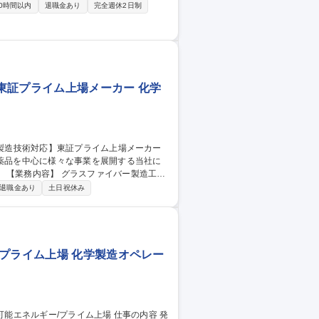
0時間以内
退職金あり
完全週休2日制
ップ/丸太の品質管理(形状/水分等) ■故障
が加速する中、木質バイオマスを活用した
東証プライム上場メーカー 化学
医薬品を中心に様々な事業を展開する当社に
工程
退職金あり
土日祝休み
プライム上場 化学製造オペレー