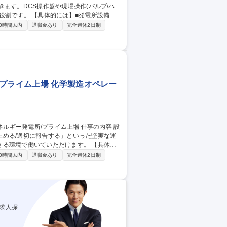
ます。DCS操作盤や現場操作(バルブ/ハ
】■発電所設備運
頼/受入 ■定例点検(予備機起動テスト等)■故
0時間以内
退職金あり
完全週休2日制
換が加速する中、木質バイオマスを活用し
ルギーに変える”というシンプルで奥深いプロ
プライム上場 化学製造オペレー
止める/適切に報告する」といった堅実な運
境で働いていただけます。 【具体的
薬品在庫管理/調達依頼/受入 ■定例点検(予
0時間以内
退職金あり
完全週休2日制
可能エネルギーへの転換が加速する中、木質
です。 “木をエネルギーに変える”というシ
県村上市/当直
求人探