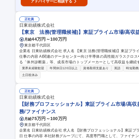
アドバイザーに相談する
正社員
日東紡績株式会社
【東京 法務(管理職候補)】東証プライム市場/高収益
44万円～100万円
月給
東京都千代田区
企業名 日東紡績株式会社 求人名 【東京 法務(管理職候補)】東証プライム市場/高収益・化学メーカー/年休123日
仕事の内容 AI関連のデータセンター向け半導体の高性能ガラスクロ
る「体外診断薬」等、成長市場のトップメーカーとして高収益を継続する
務内容(1)】法務実務を牽引しつつ、組織マネジメントや高度な戦略案
業界未経験歓迎
年間休日120日以上
資格取得支援あり
英語
時短勤務
法務メンバーの成果物（契約書等）のレビュー・指導、部内のタスク管
土日祝休み
&A案件の主導・サポート、新規事業立ち上げに伴うリーガル支援、重要・複雑な英
法務(管理職候補)】東証プライム市場/高収益・化学メーカー/年休123
正社員
日東紡績株式会社
【財務プロフェッショナル】東証プライム市場/高収益
務/ファイナンス
75万円～100万円
月給
東京都千代田区
企業名 日東紡績株式会社 求人名 【財務プロフェッショナル】東証プライム市場/高収益・化学メーカー/年休123
日 仕事の内容 本社財務グループにて、高度専門職として、ファイナンス施策の企画・実行や金融機関対応、グル