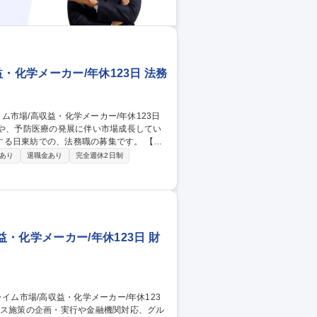
・化学メーカー/年休123日 法務
スや、予防医療の発展に伴い市場成長してい
日東紡での、法務職の募集です。 【業
件をお任せします。 ■マネジメント業務：
あり
退職金あり
完全週休2日制
理および育成 ■戦略法務・グローバル： M
文契約対応 募集職種 【東京
日
・化学メーカー/年休123日 財