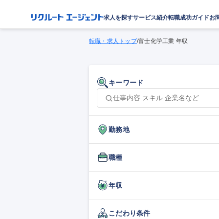
求人を探す
サービス紹介
転職成功ガイド
お
転職・求人トップ
/
富士化学工業 年収
キーワード
勤務地
職種
年収
こだわり条件