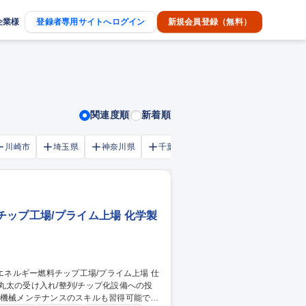
企業様
登録者専用サイトへログイン
新規会員登録（無料）
関連度順
新着順
川崎市
埼玉県
神奈川県
千葉市
大阪府
千葉県
ップ工場/プライム上場 化学製
丸太の受け入れ/整列/チップ化設備への投
、機械メンテナンスのスキルも習得可能で