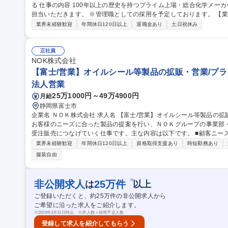
る 仕事の内容 100年以上の歴史を持つプライム上場・総合化学メーカーである当社において、内部監査業務をご
担当いただきます。 ※管理職としての採用を予定しております。 【業務詳細】・内部監査計画の策定 ・監査実施
（現場監査） ・監査報告書の作成・報告 ・内部統制・リスク管理の
業界未経験歓迎
年間休日120日以上
退職金あり
土日祝休み
・監査手法・ツールの整備 募集職種 【京橋/内部監査】プライム上場/総合化学メーカー/人々の暮らしと産業を支
える
正社員
NOK株式会社
【富士/営業】オイルシール等製品の拡販・営業/プライ
法人営業
25万1000円～49万4900円
月給
静岡県富士市
企業名 ＮＯＫ株式会社 求人名 【富士/営業】オイルシール等製品の拡販・営業/プライム上場/WLB◎ 仕事の内容
お客様のニーズに合った製品の提案を行い、ＮＯＫグループの事業部
受注販売につなげていく仕事です。主な内容は以下です。 ■顧客ニーズの把握と製品提案：取引先の課題や要望を
ヒアリングし、最適な製品・仕様を提案/見積作成や価格交渉 ■社内
業界未経験歓迎
年間休日120日以上
資格取得支援あり
時短勤務あり
部・工場と連携し、仕様確認・納期調整・品質対応を実施/顧客の要
服装自由
荷をサポート ■受注後フォローと顧客対応：受注内容の社内展開、進
や追加提案など、顧客との継続的な関係構築 募集職種 【富士/営業】オイルシール等製品の拡販・営業/プライム
上場/WLB◎
※
非公開求人
25
万件
は
以上
ご登録いただくと、約
25
万件の非公開求人から
ご希望に沿った求人をご紹介します。
※
2026年3月31日時点 ※求人数＝採用予定人数
登録して求人を紹介してもらう