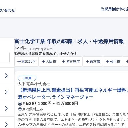
採用検討中の
問い合わせ
富士化学工業 年収の転職・求人・中途採用情報
321
件
1
〜
100
件目を表示中
勤務地の追加設定を忘れていませんか？
東京23区
大阪市
名古屋市
東京都
横浜市
正社員
太平電業株式会社
【新潟県村上市/製造担当】再生可能エネルギー燃料チ
造オペレーター/ラインマネージャー
29万1000円～41万6000円
月給
新潟県村上市
企業名 太平電業株式会社 求人名 【新潟県村上市/製造担当】再生可能エネルギー燃料チップ工場/プライム上場 仕
事の内容 現場の最前線で、エネルギーの原料づくりをお任せします。
入/チップの運搬/ボイラーへの供給等、工程の各段階に関わることで