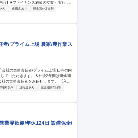
達や金融施策の企画・実行 ■銀行・金融機関
あり
退職金あり
完全週休2日制
に関する高度な交渉業務 ■資金繰り・資金
金の入出金管理 募集職種 【財
23日
者/プライム上場 農家/農作業ス
目指していただきます。入社後2年間は研修期
実務責任者をお任せします。 【入社
研修プログラムに参加し、設備操作/保守管理
0時間以内
退職金あり
完全週休2日制
ではのイチゴ栽培技術やノウハウを実践的に学
病害虫対策等) ■スタッフ管理/労務管理/教
業界歓迎/年休124日 設備保全/