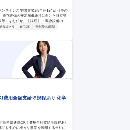
や、既存設備の安定稼働維持に向けた維持管
せ。【詳細】 ・既存設備のオ
新規設備立ち上げへの参画、データ解析等
退職金あり
在宅OK
完全週休2日制
0％。ご経験に併せ、まずは申請やライン導
年を迎える。輸液剤/シリンジ/LAJEX容
K!費用全額支給※規程あり 化学
医薬品を中心に様々な事業を展開する当社に