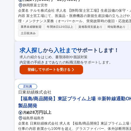
静岡県富士宮市
企業名 テルモ株式会社 求人名 【静岡/富士宮工場】生産設備の保守・メンテナンス/異業界歓迎/年休124日 仕事の
内容 富士宮工場にて、医薬品・医療機器の新規生産設備の立ち上げ
理・メンテナンス業務（オーバーホール、突発故障時の復旧・応急処置等）をお任
ーバーホール、機器更新、改良改善・突発故障時の復旧、応急処置・
業界未経験歓迎
年間休日120日以上
資格取得支援あり
時短勤務あり
【業務割合】改善申請30％、新規ライン導入40％、試作装置組立等3
土日祝休み
入を中心に担当いただく予定。 【富士宮工場について】操業開始から60
器/癒着防止剤/人工肺回路（エクモ）/血液バッグ等を製造。 募集職種 【静岡/富士宮工場】生産設備の保守・メン
テナンス/異業界歓迎/年休124日
求人探し
入社まで
から
サポートします！
求人の紹介をはじめ、書類添削や面談対策
内定後の手続きまであなたの転職活動をサポートします。
登録してサポートを受ける
正社員
日東紡績株式会社
【福島/商品開発】東証プライム上場 ※新幹線通勤O
製品開発
28万円以上
月給
福島県福島市
企業名 日東紡績株式会社 求人名 【福島/商品開発】東証プライム上場 ※新幹線通勤OK！費用全額支給※規程あり
仕事の内容 創業から100年を超え、グラスファイバー、体外診断用