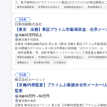
て、電子材料向けグラスファイバー製品(ガラスクロス)の商品開発をご担当いただきま
料向けグラスファイバー製品(ガラスクロス)の商品開発。 具体的に
業界未経験歓迎
年間休日120日以上
資格取得支援あり
時短勤務あり
面処理方法の検討、基板・CCL状態におけるサンプルの分析・評価、顧客対応。 募集職種 【福島
プライム上場 ※新幹線通勤OK！費用全額支給※規程あり
正社員
日東紡績株式会社
【東京 法務】東証プライム市場/高収益・化学メーカー
30万円以上
月給
東京都千代田区
企業名 日東紡績株式会社 求人名 【東京 法務】東証プライム市場/高収益・化学メーカー/年間休日123日 仕事の内
容 AI関連のデータセンター向け半導体の高性能「ガラスクロス」や
「体外診断薬」等、成長市場のトップメーカーとして高収益を継続する日東
内容(1)】下記の事業法務・契約実務を中心にご担当いただきます。■
業界未経験歓迎
年間休日120日以上
資格取得支援あり
月平均残業時間2
査（秘密保持、業務委託、共同開発、販売代理店等）■事業部門へのリ
退職金あり
完全週休2日制
土日祝休み
らの日常的な法律相談への回答、および法的リスクを踏まえたソリュー
英文契約（一部）、新規事業立ち上げに伴うリーガル支援 募集職種 【東京 法務】東証プライム市場/高収益・化
学メーカー/年間休日123日
正社員
株式会社カーリット
【京橋/内部監査】プライム上場/総合化学メーカー/
監査
38万円～50万円
月給
東京都中央区
企業名 株式会社カーリット 求人名 【京橋/内部監査】プライム上場/総合化学メーカー/人々の暮らしと産業を支え