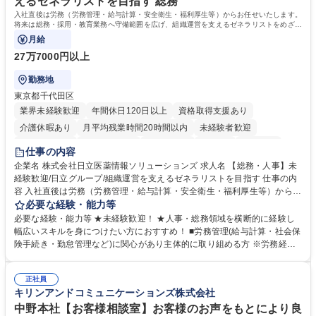
えるゼネラリストを目指す 総務
歴・資格 学歴：大学院 大学 高専 短大 専修学校 高校 語学力： 資格：日商
入社直後は労務（労務管理・給与計算・安全衛生・福利厚生等）からお任せいたします。
簿記検定1級 日商簿記検定2級 日商簿記検定3級
将来は総務・採用・教育業務へ守備範囲を広げ、組織運営を支えるゼネラリストをめざせ
ます。
月給
27万7000円以上
勤務地
東京都千代田区
業界未経験歓迎
年間休日120日以上
資格取得支援あり
介護休暇あり
月平均残業時間20時間以内
未経験者歓迎
住宅手当あり
時短勤務あり
退職金あり
在宅OK
賞与あり
仕事の内容
育休あり
完全週休2日制
交通費支給
土日祝休み
寮・社宅あり
企業名 株式会社日立医薬情報ソリューションズ 求人名 【総務・人事】未
経験歓迎/日立グループ/組織運営を支えるゼネラリストを目指す 仕事の内
容 入社直後は労務（労務管理・給与計算・安全衛生・福利厚生等）からお
任せいたします。将来は総務・採用・教育業務へ守備範囲を広げ、組織運
必要な経験・能力等
営を支えるゼネラリストをめざせます。 ・初期業務：労働時間管理、給与
必要な経験・能力等 ★未経験歓迎！ ★人事・総務領域を横断的に経験し
計算、社会保険対応、福利厚生管理、安全衛生、健康経営推進等をお任せ
幅広いスキルを身につけたい方におすすめ！ ■労務管理(給与計算・社会保
します。ご経験に応じて、休職者管理など、幅広く経験を積んでいただき
険手続き・勤怠管理など)に関心があり主体的に取り組める方 ※労務経験
ます。 ・将来的な広がり：総務・採用・教育・税務対応・経営企画等。
者は早期にご活躍いただけます。 ■チームで仕事を推進できる方■将来は
★メンバーがマンツーマンで丁寧に教えるため、ご経験が浅くても安心！
マネジメント職として活躍したい 【尚可】■人事、労務、採用、教育業務
幅広く経験を積みたい意欲がある方に最適な環境です。 募集職種 【総
正社員
のご経験 ■労務管理（給与計算・社会保険手続き・勤怠管理など）の経験
キリンアンドコミュニケーションズ株式会社
務・人事】未経験歓迎/日立グループ/組織運営を支えるゼネラリストを目
■衛生管理者の資格をお持ちの方 学歴・資格 学歴：大学院 大学 高専 短大
指す
専修学校 高校 語学力： 資格：
中野本社【お客様相談室】お客様のお声をもとにより良