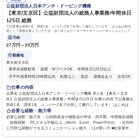
道路施設や道路工事現場の見学ツアー事業 ※入社後は上記いずれかの部門
部門など多岐に渡る業務を経験できます。 ■様々なプロジェクト：駐車場
公益財団法人日本アンチ・ドーピング機構
へ配属。※業務内容変更の範囲：会社の定める業務 募集職種 【都庁グル
事業の他、新宿駅西口広場内に設置された照明を兼ねた広告「ブライトサ
ープ】総合職（事務）◇残業月平均9時間未満／有給年平均16日取得
イン」の管理運営を行うなど、事業収益を生み出す活動を積極的に行って
【東京/文京区】公益財団法人の総務人事業務/年間休日
います。 学歴・資格 学歴：大学院 大学 高専 短大 専修学校 高校 語学力：
125日 総務
資格：
下記業務を部長1名、課長1名、メンバー2名で分担して遂行しています。 はじめは担当
者として業務を覚えていただき、ゆくゆくはリーダーやマネージャーポジションとして活
躍いただくことを期待しています。
月給
27万円～35万円
勤務地
東京都文京区
業界未経験歓迎
副業・WワークOK
年間休日120日以上
月平均残業時間20時間以内
転勤なし
英語
退職金あり
在宅OK
賞与あり
育休あり
完全週休2日制
交通費支給
土日祝休み
仕事の内容
食事補助あり
企業名 公益財団法人日本アンチ・ドーピング機構 求人名 【東京／文京
区】公益財団法人の総務人事業務／年間休日125日 仕事の内容 下記業務を
部長1名、課長1名、メンバー2名で分担して遂行しています。 はじめは担
当者として業務を覚えていただき、ゆくゆくはリーダーやマネージャーポ
必要な経験・能力等
ジションとして活躍いただくことを期待しています。 【総務・人事グルー
必要な経験・能力等 ・公的助成金や補助金の申請・四半期、年間報告経験
プの業務内容】 ・人事制度関連 ・採用活動 ・教育研修の企画、実行 ・勤
・総務経験 ・PCスキル中級以上（Word、Excel、PowerPoint） ・社内外
怠管理 ・官公庁への各種提出 ・法定の会議運営（評議員会、理事会） ・
と円滑な調整ができるコミュニケーション能力 ・口が堅い方 ■歓迎要件
コンプライアンス ・内部規程やルールの管理、整備、文書管理 ・契約関
・採用業務経験 ・英語に抵抗がない方 ・営業経験 学歴・資格 学歴：大学
連 ・衛生管理 ・防災関連・公的助成金の管理・オフィス、ファシリティ
院 大学 高専 短大 専修学校 高校 語学力： 資格：