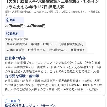
ール管理が出来る方。※将来的に他部署（営業部門、コーポレート部門）
【大阪】総務人事<未経験歓迎> 三菱電機G・社会イン
へのジョブローテーションの可能性があります。 学歴・資格 学歴：大学
フラを支える/年休127日 採用人事
院 大学 語学力： 資格：宅地建物取引士
総務・人事領域を中心に、これまでのご経験に応じて幅広くお任せします。 ＜具体的に
は＞
月給
29万5000円～33万5000円
勤務地
大阪府大阪市北区
業界未経験歓迎
年間休日120日以上
資格取得支援あり
未経験者歓迎
住宅手当あり
時短勤務あり
経験者歓迎
退職金あり
在宅OK
賞与あり
完全週休2日制
交通費支給
仕事の内容
駅近5分以内
土日祝休み
服装自由
寮・社宅あり
食事補助あり
企業名 三菱電機プラントエンジニアリング株式会社 求人名 【大阪】総務
人事＜未経験歓迎＞◇三菱電機G・社会インフラを支える/年休127日 仕事
の内容 総務・人事領域を中心に、これまでのご経験に応じて幅広くお任せ
します。 ＜具体的には＞ ・総務/人事労務（給与・社保・勤怠管理など）
必要な経験・能力等
・採用・教育研修 ・福利厚生運用 など ※基本的には事務所勤務ですが、
必要な経験・能力等 ＜職種未経験歓迎・業界未経験歓迎＞ ～総務、人事
採用や教育等の業務内容により、関西圏以外への日帰り・宿泊を伴う国内
のご経験が無い方でも、意欲のある方であれば未経験OK～ ■歓迎条件：総
出張もございます。 ※担当業務を持ちつつ、お互いに助け合いながら、総
務、人事のご経験をお持ちの方（業界不問） ■求める人物像：・社内外の
務部という組織として協力しながら進める体制です。 募集職種 【大阪】
関係各部門との調整を率先して行い、業務を円滑に遂行できる協調性やコ
総務人事＜未経験歓迎＞◇三菱電機G・社会インフラを支える/年休127日
ミュニケーション能力を持っている方 ・人事総務領域に興味がありゼネラ
正社員
リスト志向をお持ちの方 学歴・資格 学歴：大学院 大学 語学力： 資格：
株式会社日本レジストリサービス