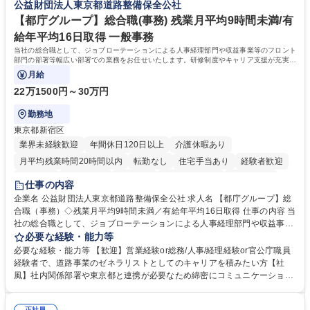
公益財団法人東京都道路整備保全公社
募集職種 【総務】未経験歓迎◎/リモート可/世界で唯一の事業/福利厚生◎/
取得や通信教育など費用の80%（年間25万円まで）を補助 ■住宅手当：家
再雇用有
賃の50%（月額7万円まで）を補助 学歴・資格 学歴：大学院 大学 語学
【都庁グループ】総合職(事務) 残業月平均9時間未満/有
力： 資格：
給年平均16日取得 一般事務
当社の総合職として、ジョブローテーションによる人事経理部門や収益事業等のフロント
部門の部署等幅広い部署での業務をお任せいたします。研修制度やキャリア支援が充実し
ております！ ※下記業務詳細
月給
22万1500円～30万円
勤務地
東京都新宿区
業界未経験歓迎
年間休日120日以上
介護休暇あり
月平均残業時間20時間以内
転勤なし
住宅手当あり
経験者歓迎
研修あり
退職金あり
賞与あり
完全週休2日制
交通費支給
仕事の内容
駅近5分以内
資格取得手当あり
食事補助あり
企業名 公益財団法人東京都道路整備保全公社 求人名 【都庁グループ】総
合職（事務）◇残業月平均9時間未満／有給年平均16日取得 仕事の内容 当
社の総合職として、ジョブローテーションによる人事経理部門や収益事業
等のフロント部門の部署等幅広い部署での業務をお任せいたします。研修
必要な経験・能力等
制度やキャリア支援が充実しております！ ※下記業務詳細 【業務詳細】■
必要な経験・能力等 【歓迎】営業経験or総務/人事/経理経験or官公庁職員
管理部門：広報、人事、経理など当公社の運営に係る管理業務 ■収益部
経験者で、道路事業のゼネラリストとしてのキャリアを積みたい方【社
門：駐車場の新規開拓、管理運営、新宿駅西口広場の「イベントコーナ
風】社内関係部署や東京都と連携が必要なため綿密にコミュニケーション
ー」などの管理運営 ■道路部門：整備の急がれる骨格幹線道路や木造住宅
を図っています。 【業務の魅力】■幅広く携われる：総合職（事務）で
密集地域の特定整備路線の用地取得、道路に関する普及啓発事業、都内の
は、駐車場の管理運営や道路用地の取得、公益財団法人の中枢を担う管理
正社員