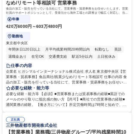
務の持ち帰りも禁止されており、メリハリのある働き方となります。 学
なめ/リモート等相談可 営業事務
歴・資格 学歴：大学院 大学 高専 短大 語学力： 資格：
食品の加工・販売を行っている当社にて、営業事務・貿易事務をお任せいたします。営業
社員のサポートポジションとして、受発注から海外工場との調整まで幅広く対応し、当社
事業の根幹を支えていただきます。
年俸
420万6000円～603万4800円
勤務地
東京都中央区
年間休日120日以上
月平均残業時間20時間以内
転勤なし
英語
退職金あり
在宅OK
交通費支給
駅近5分以内
土日祝休み
仕事の内容
企業名 ヒガシマルインターナショナル株式会社 求人名 東京都中央区【営
業事務・貿易事務】食品商社/残業少なめ/リモート等相談可 仕事の内容 食
品の加工・販売を行っている当社にて、営業事務・貿易事務をお任せいた
します。営業社員のサポートポジションとして、受発注から海外工場との
必要な経験・能力等
調整まで幅広く対応し、当社事業の根幹を支えていただきます。 ■受発注
必要な経験・能力等 【必須】■営業事務または貿易事務の経験■英語での
業務、請求書発行 ■海外工場とのスケジュール調整 ■在庫管理 ■輸入書類
メールのやり取りに抵抗感の無い方 【尚可】■商社での営業事務の経験■
の確認・作成 ■配送手配 ■通関業者を通して行う輸出入業全般 ■倉庫との
通関業務の経験。 【働き方について】所定労働時間は7時間と短めで、残
倉入れ調整等 ※ゼネラリストとしてのキャリアアップを目指すことが可能
業も月平均20時間以下です。時差出勤制度や週1日のリモート勤務も相談
です。単に商品を販売するだけでなく原料の仕入れから販売までをトータ
可能で、ワークライフバランスを保ち長期就業しやすい環境です。 【当社
ルプロデュースしているため、商品に関わる全ての業務をサポート頂きま
正社員
の強み】1991年の設立以来、外食産業を中心としたお客様の多様なニー
三井物産都市開発株式会社
す。 募集職種 東京都中央区【営業事務・貿易事務】食品商社/残業少なめ/
ズに沿った冷凍水産物等の生産・輸入・販売を一貫して手掛けています。
リモート等相談可
自社工場と海外拠点の強固な連携によるワンストップサービスが最大の強
【営業事務】業務職/三井物産グループ/平均残業時間10