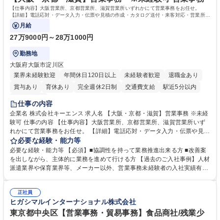
す。 学歴・資格 学歴：大学院 大学 高専 短大 専修学校 高校 語学力： 資
【仕事内容】大阪営業所、京都営業所、滋賀営業所いずれかにて営業事務をお任せ。
格：
【詳細】電話応対・データ入力・伝票や見積の作成・カタログ送付・来客対応・営業所内
で発生する事務業務や業務改善をお任せ。
月給
27万9000円～28万1000円
勤務地
大阪府大阪市淀川区
業界未経験歓迎
年間休日120日以上
未経験者歓迎
退職金あり
賞与あり
育休あり
完全週休2日制
交通費支給
駅近5分以内
土日祝休み
仕事の内容
企業名 株式会社キーエンス 求人名 【大阪・京都・滋賀】営業事務 ※未経
験可 仕事の内容 【仕事内容】大阪営業所、京都営業所、滋賀営業所いず
れかにて営業事務をお任せ。 【詳細】電話応対・データ入力・伝票や見積
の作成・カタログ送付・来客対応・営業所内で発生する事務業務や業務改
必要な経験・能力等
善をお任せ。 【教育制度】ご入社後、育成担当とペアになりながらOJTに
必要な経験・能力等 【必須】■協調性を持って業務推進出来る方 ■改善案
て業務を覚えていただくことが可能です。業務システムがきちんと構築さ
を出しながら、主体的に業務を進めて行ける方 【過去のご入社事例】人材
れているため、スムーズに仕事に慣れることができる環境です。また、
派遣業界や保育業界等、メーカー以外、営業事務未経験者の入社実績有
「チームで成果を出す文化」があり、良いやり方を積極的に共有しながら
【当社の事務職について】単なる事務ではなく主体性を発揮したサポート
常に改善を目指す風土のため、安心して業務に取り組んでいただけます。
により、キーエンスの付加価値向上に貢献します。ベースの定型業務に加
募集職種 【大阪・京都・滋賀】営業事務 ※未経験可
正社員
えて、お客様や社員の状況に合わせ、能動的なサポート、改善の動きも期
ヒガシマルインターナショナル株式会社
待され。組織を支えるスペシャリストとして、チームに貢献し、結果的に
社員から頼られる存在になることができます。平均19:30の退勤以降の業
東京都中央区【営業事務・貿易事務】食品商社/残業少