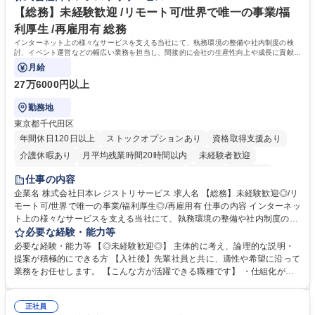
【総務】未経験歓迎 /リモート可/世界で唯一の事業/福
利厚生 /再雇用有 総務
インターネット上の様々なサービスを支える当社にて、執務環境の整備や社内制度の検
討、イベント運営などの幅広い業務を担当し、間接的に会社の生産性向上や成長に貢献し
ている部署です。
月給
27万6000円以上
勤務地
東京都千代田区
年間休日120日以上
ストックオプションあり
資格取得支援あり
介護休暇あり
月平均残業時間20時間以内
未経験者歓迎
住宅手当あり
時短勤務あり
研修あり
在宅OK
賞与あり
仕事の内容
完全週休2日制
交通費支給
駅近5分以内
土日祝休み
服装自由
企業名 株式会社日本レジストリサービス 求人名 【総務】未経験歓迎◎/リ
モート可/世界で唯一の事業/福利厚生◎/再雇用有 仕事の内容 インターネッ
ト上の様々なサービスを支える当社にて、執務環境の整備や社内制度の検
討、イベント運営などの幅広い業務を担当し、間接的に会社の生産性向上
必要な経験・能力等
や成長に貢献している部署です。 会社の全メンバーが安心して長く成果を
必要な経験・能力等 【◎未経験歓迎◎】 主体的に考え、論理的な説明・
発揮できる環境を整えるために、毎日のメンテナンスや維持管理に加え、
提案が積極的にできる方 【入社後】先輩社員と共に、適性や希望に沿って
新たな施策検討を積極的に行っていただき、会社全体を巻き込み課題解決
業務をお任せします。 【こんな方が活躍できる職種です】 ・仕組化が好
を推進。 ・オフィス運営：執務環境の整備・物品管理・社内規定整備/改
き/得意・協働の姿勢を持っている・優先順位付け、マルチタスクが得意・
善・イベント企画/運営・非常時の対応 など、本人の希望や適性によって
様々な立場で物事を考えられる・定型業務だけでなく突発的な出来事にも
幅広い業務の体得が可能で、多様なキャリアパスを描くことも可能です。
正社員
対処できる・新しいことに興味関心がある 【魅力】■自己啓発支援：資格