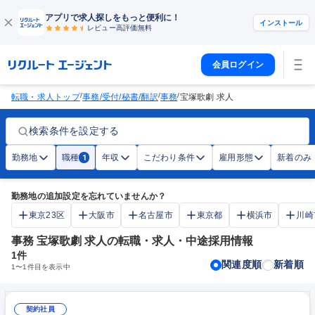
アプリで求人探しをもっと便利に！
インストール
レビュー高評価
無料
会員ログイン
/
/
/
転職・求人トップ
事務/受付/秘書/翻訳
事務
宝塚歌劇 求人
検索条件を設定する
勤務地
職種
年収
こだわり条件
雇用形態
新着のみ
1
勤務地の追加設定を忘れていませんか？
東京23区
大阪市
名古屋市
東京都
横浜市
川崎
事務 宝塚歌劇 求人の転職・求人・中途採用情報
1
件
関連度順
新着順
1
〜
1
件目を表示中
契約社員