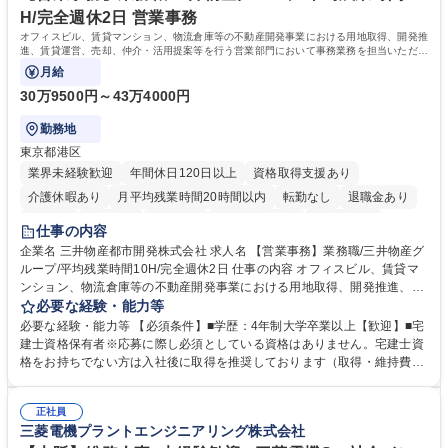
みです。 学歴・資格 学歴：大学院 大学 語学力：英語 資格：
H/完全週休2日 営業事務
オフィスビル、賃貸マンション、物流倉庫等の不動産開発事業における用地取得、開発推
進、賃貸運営、売却、仲介・活用提案等を行う営業部門において事務業務を担当いただき
ます。
月給
30万9500円～43万4000円
勤務地
東京都港区
業界未経験歓迎
年間休日120日以上
資格取得支援あり
介護休暇あり
月平均残業時間20時間以内
転勤なし
退職金あり
在宅OK
賞与あり
育休あり
完全週休2日制
交通費支給
仕事の内容
駅近5分以内
土日祝休み
寮・社宅あり
企業名 三井物産都市開発株式会社 求人名 【営業事務】業務職/三井物産グ
ループ/平均残業時間10H/完全週休2日 仕事の内容 オフィスビル、賃貸マ
ンション、物流倉庫等の不動産開発事業における用地取得、開発推進、賃
貸運営、売却、仲介・活用提案等を行う営業部門において事務業務を担当
必要な経験・能力等
いただきます。 【詳細】・契約書管理、契約書製本、捺印対応、ファイリ
必要な経験・能力等 【必須条件】■学歴：4年制大学卒業以上【歓迎】■宅
ング、登記簿取得、調書取得・支払業務（各種費用支払、支払管理、請
建士資格保有者※応募に際し必須としている資格はありません。宅建士資
求・支払データ登録、取引先マスター申請対応）・予算作成及び予実管
格をお持ちでない方は入社後に取得を推奨しております（取得・維持費用
理・各種稟議書、報告書作成業務・各種台帳管理、交際費・会議費支払報
の一部補助あり） 【求める人物像】 ・向学心豊かで、主体的に行動でき
告書作成及び月次管理・部内総務庶務全般 など※※配属先によっては上記
る方。 ・社内外の多様な関係者と協調して業務を進められるコミュニケー
の他に担当頂く業務が発生する場合があります。 募集職種 【営業事務】
正社員
ション力がある方。 ・チャレンジを厭わず、粘り強く業務に取り組める
三菱電機プラントエンジニアリング株式会社
業務職/三井物産グループ/平均残業時間10H/完全週休2日
方。多様な関係者と謙虚に信頼関係を構築でき、期限を意識したスケジュ