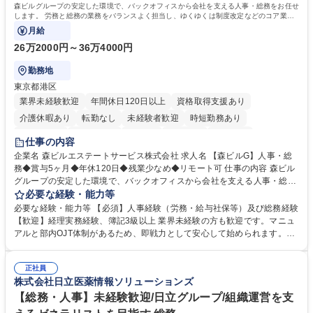
森ビルグループの安定した環境で、バックオフィスから会社を支える人事・総務をお任せ
します。 労務と総務の業務をバランスよく担当し、ゆくゆくは制度改定などのコア業務
にも挑戦できる、やりがいある環境です。
月給
26万2000円～36万4000円
勤務地
東京都港区
業界未経験歓迎
年間休日120日以上
資格取得支援あり
介護休暇あり
転勤なし
未経験者歓迎
時短勤務あり
経験者歓迎
退職金あり
在宅OK
賞与あり
育休あり
仕事の内容
完全週休2日制
交通費支給
長期歓迎
駅近5分以内
土日祝休み
企業名 森ビルエステートサービス株式会社 求人名 【森ビルG】人事・総
務◆賞与5ヶ月◆年休120日◆残業少なめ◆リモート可 仕事の内容 森ビル
グループの安定した環境で、バックオフィスから会社を支える人事・総務
をお任せします。 労務と総務の業務をバランスよく担当し、ゆくゆくは制
必要な経験・能力等
度改定などのコア業務にも挑戦できる、やりがいある環境です。 ■勤怠管
必要な経験・能力等 【必須】人事経験（労務・給与社保等）及び総務経験
理、給与計算、社会保険手続き、年末調整等の労務管理全般 ■入退社手続
【歓迎】経理実務経験、簿記3級以上 業界未経験の方も歓迎です。マニュ
き、社内規定の改定や人事制度改定などのコア業務 ■社内イベントの企画
アルと部内OJT体制があるため、即戦力として安心して始められます。
運営やその他総務業務全般 ※労務と総務を1：1の割合でお任せ。 入社後
【魅力・やりがい】森ビルGの安定基盤で労務から総務まで幅広く携われ
は部内のOJTを中心に、あなたの経験に合わせて不足している部分はいつ
ます。定型業務に留まらず、社内規定や人事制度の改定など会社のコア業
でも質問・相談できる環境が整っているため、安心して成長できます。 募
正社員
務に挑戦できるため、自身の成長と組織への貢献度をダイレクトに実感で
株式会社日立医薬情報ソリューションズ
集職種 【森ビルG】人事・総務◆賞与5ヶ月◆年休120日◆残業少なめ◆
きます。 残業少なめ、週1日リモート可など、ワークライフバランスを保
リモート可
ち長期活躍できる環境です。 「これまでの幅広い経験を活かし、長期的な
【総務・人事】未経験歓迎/日立グループ/組織運営を支
キャリアを築きたい」という前向きな意欲と挑戦を全力で応援します。 学