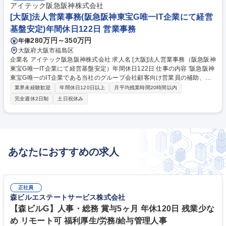
アイテック阪急阪神株式会社
[大阪]法人営業事務(阪急阪神東宝G唯一IT企業にて経営
基盤安定)年間休日122日 営業事務
280万円～350万円
年俸
大阪府大阪市福島区
企業名 アイテック阪急阪神株式会社 求人名 [大阪]法人営業事務（阪急阪神
東宝G唯一IT企業にて経営基盤安定）年間休日122日 仕事の内容 '阪急阪神
東宝G唯一のIT企業である当社のグループ会社顧客向け営業員の補助、見
積、請求書の作成、受発注事務等の営業事務をお任せします。関係各所と
業界未経験歓迎
年間休日120日以上
月平均残業時間20時間以内
連携し、業務を遂行できる方を募集します。 '配属組織はグループ企業
完全週休2日制
土日祝休み
（阪神タイガース/宝塚歌劇/百貨店/ホテル等）を中心にDXなど企業IT化に
向けて提案を実施する部隊です。 阪急阪神東宝Gでは中期経営計画として
「情報通信技術を活用した”＋α”の価値創出」をテーマとしており当社はそ
の重要なミッションを担っています。同じグループでもIT分野の課題は十
人十色。お客様の課題解決に向けて様々なプロジェクトが常に進行中で
あなたにおすすめの求人
す。 募集職種 [大阪]法人営業事務（阪急阪神東宝G唯一IT企業にて経営基
盤安定）年間休日122日
正社員
森ビルエステートサービス株式会社
【森ビルG】人事・総務 賞与5ヶ月 年休120日 残業少な
め リモート可 福利厚生/労務/給与管理人事