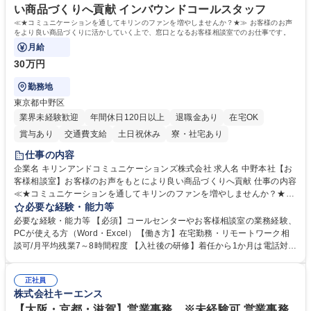
い商品づくりへ貢献 インバウンドコールスタッフ
≪★コミュニケーションを通してキリンのファンを増やしませんか？★≫ お客様のお声
をより良い商品づくりに活かしていく上で、窓口となるお客様相談室でのお仕事です。
月給
30万円
勤務地
東京都中野区
業界未経験歓迎
年間休日120日以上
退職金あり
在宅OK
賞与あり
交通費支給
土日祝休み
寮・社宅あり
仕事の内容
企業名 キリンアンドコミュニケーションズ株式会社 求人名 中野本社【お
客様相談室】お客様のお声をもとにより良い商品づくりへ貢献 仕事の内容
≪★コミュニケーションを通してキリンのファンを増やしませんか？★≫
お客様のお声をより良い商品づくりに活かしていく上で、窓口となるお客
必要な経験・能力等
様相談室でのお仕事です。 日々お客様からいただくキリングループへのご
必要な経験・能力等 【必須】コールセンターやお客様相談室の業務経験、
意見を、企業活動に活かしています。お客様からの声に迅速かつ誠意をも
PCが使える方（Word・Excel）【働き方】在宅勤務・リモートワーク相
って対応、情報提供するとともにグループ内活動に反映しています。 【具
談可/月平均残業7～8時間程度 【入社後の研修】着任から1か月は電話対応
体的には】電話応対、メール、お手紙対応、ご指摘品調査報告書作成、有
のOJTを中心に実施し、電話対応に慣れた段階でメール・手紙のOJTを実
人チャットボット対応など。 【1日の対応件数】■電話：月間一人当たり
施する予定です。独り立ち以降もしっかりフォローする体制を整えていま
平均100件前後■メール・手紙：同上40件前後 募集職種 中野本社【お客様
正社員
すのでご安心ください。 【当社について】キリングループの広報機能を担
株式会社キーエンス
相談室】お客様のお声をもとにより良い商品づくりへ貢献
う会社として、お客様との出会いを大切にし、磨き上げたホスピタリティ
を込めてコミュニケーションをとりながら広報関連業務を行っておりま
【大阪・京都・滋賀】営業事務 ※未経験可 営業事務