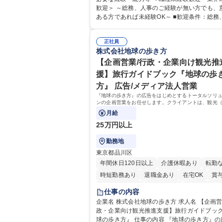
務（給与・社保・勤怠管理など） ・採用・教
歓迎＞ ～総務、人事のご経験が無い方でも、
・福利厚生運用 など ※基本的には事務所勤務
ある方であれば未経験OK～ ■歓迎条件：総務
が、採用や教育等の業務内容により、関西圏
のご経験をお持ちの方（業界不問） ■求める人物
の日帰り・宿泊を伴う国内出張もございます。
像：・社内外の関係各部門との調整を率先し
当業務を持ちつつ、お互いに助け合いながら
正社員
い、業務を円滑に遂行できる協調性やコミュ
株式会社地球の歩き方
部という組織として協力しながら進める体制
ション能力を持っている方 ・人事総務領域に
募集職種 【大阪】総務人事＜未経験歓迎＞◇
ありゼネラリスト志向をお持ちの方 学歴・資格 学
【企画営業/行政・企業向け観光推
機G・社会インフラを支える/年休127日
歴：大学院 大学 語学力： 資格：
援】旅行ガイドブック『地球の歩
方』 広告/メディア法人営業
『地球の歩き方』の広告をはじめとするトータルソリ
ンの企画営業をお任せします。クライアントは、観光
行、国内旅行、インバウンド）で地域や事業を推進し
月給
外の行政や企業です。
25万円以上
勤務地
東京都品川区
年間休日120日以上
介護休暇あり
転勤
時短勤務あり
退職金あり
在宅OK
賞
完全週休2日制
交通費支給
駅近5分以内
仕事の内容
土日祝休み
企業名 株式会社地球の歩き方 求人名 【企画営業/行
政・企業向け観光推進支援】旅行ガイドブッ
球の歩き方』 仕事の内容 『地球の歩き方』の広告を