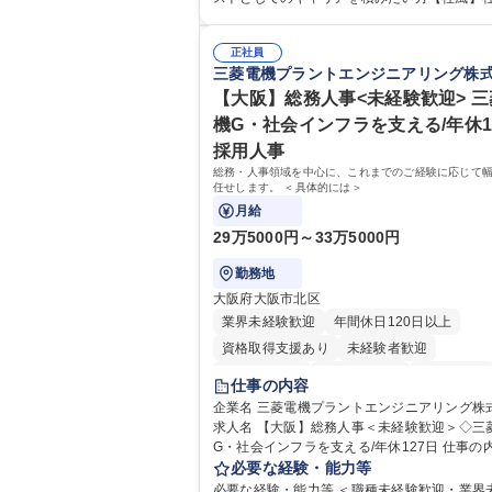
細】■管理部門：広報、人事、経理など当公社
係部署や東京都と連携が必要なため綿密にコ
に係る管理業務 ■収益部門：駐車場の新規開
ケーションを図っています。 【業務の魅力】■幅広く
運営、新宿駅西口広場の「イベントコーナー
正社員
携われる：総合職（事務）では、駐車場の管
三菱電機プラントエンジニアリング株
の管理運営 ■道路部門：整備の急がれる骨格
や道路用地の取得、公益財団法人の中枢を担
や木造住宅密集地域の特定整備路線の用地取
部門など多岐に渡る業務を経験できます。 ■
【大阪】総務人事<未経験歓迎> 
路に関する普及啓発事業、都内の道路施設や
ロジェクト：駐車場事業の他、新宿駅西口広
機G・社会インフラを支える/年休1
事現場の見学ツアー事業 ※入社後は上記いず
設置された照明を兼ねた広告「ブライトサイ
採用人事
部門へ配属。※業務内容変更の範囲：会社の
管理運営を行うなど、事業収益を生み出す活
業務 募集職種 【都庁グループ】総合職（事務）◇残
総務・人事領域を中心に、これまでのご経験に応じて
極的に行っています。 学歴・資格 学歴：大学院 大学
任せします。 ＜具体的には＞
業月平均9時間未満／有給年平均16日取得
高専 短大 専修学校 高校 語学力： 資格：
月給
29万5000円～33万5000円
勤務地
大阪府大阪市北区
業界未経験歓迎
年間休日120日以上
資格取得支援あり
未経験者歓迎
住宅手当あり
時短勤務あり
経験者歓迎
仕事の内容
退職金あり
在宅OK
賞与あり
企業名 三菱電機プラントエンジニアリング株
求人名 【大阪】総務人事＜未経験歓迎＞◇三
完全週休2日制
交通費支給
駅近5分以内
G・社会インフラを支える/年休127日 仕事の内容 総
土日祝休み
服装自由
寮・社宅あり
務・人事領域を中心に、これまでのご経験に
必要な経験・能力等
食事補助あり
幅広くお任せします。 ＜具体的には＞ ・総務/人事労
必要な経験・能力等 ＜職種未経験歓迎・業界