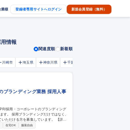
企業様
登録者専用サイトへログイン
新規会員登録（無料）
採用情報
関連度順
新着順
川崎市
埼玉県
神奈川県
千葉市
大阪府
千葉県
トのブランディング業務 採用人事
ただける方を募集しています。 【詳
企画・記事制作 ■各採用クリエイティブデ
り
在宅OK
服装自由