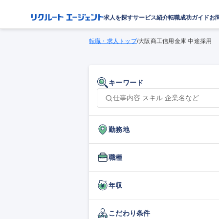
求人を探す
サービス紹介
転職成功ガイド
お
転職・求人トップ
/
大阪商工信用金庫 中途採用
キーワード
勤務地
職種
年収
こだわり条件