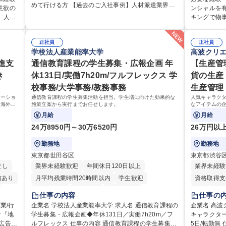
育制度】ご入社後、育成担当とペアになりながらOJT
めて行ける方 【過去のご入社事例】人材派遣業界や
育研修
務 ■海外に
意欲の
ンシャルを
にて業務を覚えていただくことが可能です。業務シ
保育業界等、メーカー以外、営業事務未経験者の入
です
フ、ルート営業 【キャリアパス】入社
、人事
キングで物
ステムがきちんと構築されているため、スムーズに
社実績有 【当社の事務職について】単なる事務では
以外へ
ションで一
円滑なコミュニケー
仕事に慣れることができる環境です。また、「チー
なく主体性を発揮したサポートにより、キーエンス
 ※担
将来のキャ
て行
026年度ま
ムで成果を出す文化」があり、良いやり方を積極的
の付加価値向上に貢献します。ベースの定型業務に
、総務
正社員
います。 【
正社員
ニケー
中期経営計画2
に共有しながら常に改善を目指す風土のため、安心
加えて、お客様や社員の状況に合わせ、能動的なサ
学校法人産業能率大学
高波クリ
です。
ラムを通じて
興味が
sakagas.co
して業務に取り組んでいただけます。 募集職種 【大
ポート、改善の動きも期待され。組織を支えるスペ
三菱電
知識について学ん
進支
通信教育課程の学生募集・広報企画 年
472.ht
【生産管
阪・京都・滋賀】営業事務 ※未経験可
シャリストとして、チームに貢献し、結果的に社員
新卒】事務系
変動による
き
休131日/実働7h20m/フルフレックス 学
貨の生産
から頼られる存在になることができます。平均19:30
ポテンシャ
社会課題解
の退勤以降の業務の持ち帰りも禁止されており、メ
校事務/大学事務/教務事務
生産管理
日常」の創
リハリのある働き方となります。 学歴・資格 学歴：
ューショ
通信教育課程の学生募集活動を担当。学生増に向けた効果的な
人気キャラク
してまいります。 学歴・資格 学歴
（海外旅
大学院 大学 高専 短大 語学力： 資格：
施策立案から実行までお任せします。
なアイテムの
学力： 資格
たい国内
商品の生産管
月給
月給
がいのあるポ
24万8950円～30万6520円
26万円以
勤務地
勤務地
東京都世田谷区
東京都渋谷
なし
業界未経験歓迎
年間休日120日以上
業界未経験
与あり
月平均残業時間20時間以内
学生歓迎
資格取得支
退職金あり
賞与あり
交通費支給
平日のみO
仕事の内容
仕事の
土日祝休み
研修あり
企業名 学校法人産業能率大学 求人名 通信教育課程の
企業名 高波クリエイ
ク『地
学生募集・広報企画◆年休131日／実働7h20m／フ
キャラクター
完全週休2
ルフレックス 仕事の内容 通信教育課程の学生募集活
5日/転勤無 仕事の内容 人気キャラクターのファッシ