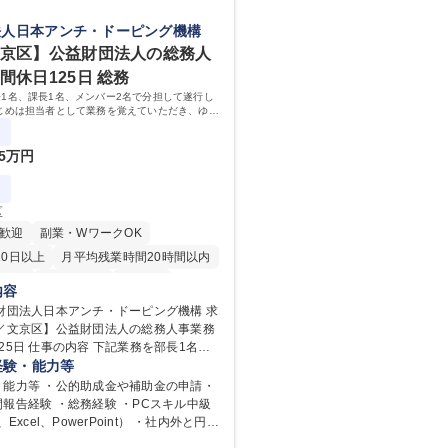
法人日本アンチ・ドーピング機構
文京区】公益財団法人の総務人
間休日125日 総務
1名、課長1名、メンバー2名で分担して遂行し
じめは担当者として業務を覚えていただき、ゆく
ーやマネージャーポジションとして活躍いただく
ています。
5万円
区
歓迎
副業・WワークOK
20日以上
月平均残業時間20時間以内
英語
退職金あり
在宅OK
内容
育休あり
完全週休2日制
財団法人日本アンチ・ドーピング機構 求
京／文京区】公益財団法人の総務人事業務
土日祝休み
食事補助あり
業務を部長1名、
メンバー2名で分担して遂行しています。
経験・能力等
当者として業務を覚えていただき、ゆく
・能力等 ・公的助成金や補助金の申請・
ダーやマネージャーポジションとして活
報告経験 ・総務経験 ・PCスキル中級
期待しています。 【総務・人事グ
、Excel、PowerPoint） ・社内外と円滑
内容】 ・人事制度関連 ・採用活動 ・教
きるコミュニケーション能力 ・口が堅い