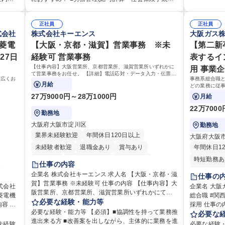
育研修の企画
方 ■歓迎要件 ・採用業務経験 ・英語に抵抗がない方
の運営
給与計算、社会保険対応、福利厚生管理、安全衛
ミュニ
き・勤怠管理など)に関心があり主体的に取り組める
出 ・法定の
・営業経験 学歴・資格 学歴：大学院 大学 高専 短大
拓、管理
生、健康経営推進等をお任せします。ご経験に応じ
方 ※労務経験者は早期にご活躍いただけます。 ■チ
ライアンス
専修学校 高
」など
て、休職者管理など、幅広く経験を積んでいただき
正社員
正社員
理運営
ームで仕事を推進できる方■将来はマネジメント職と
管理 ・契約
式会社
株式会社キーエンス
大阪ガス
幹線道路
ます。 ・将来的な広がり：総務・採用・教育・税務
う管理
して活躍したい 【尚可】■人事、労務、採用、教育業
の管理・オ
得、道
対応・経営企画等。 ★メンバーがマンツーマンで丁
様々なプ
三菱電
務のご経験 ■労務管理（給与計算・社会保険手続き・
【大阪・京都・滋賀】営業事務 ※未
【第二新
連 ・職員か
道路工
寧に教えるため、ご経験が浅くても安心！幅広く経
場内に
勤怠管理など）の経験 ■衛生管理者の資格をお持ちの
27日
経験可 営業事務
表するイ
務業務全般 募集職種 【東京／文京区】公益財団法人
れかの
験を積みたい意欲がある方に最適な環境です。 募集
ン」の
方 学歴・資格 学歴：大学院 大学 高専 短大 専修学校
の総務人事業
【仕事内容】大阪営業所、京都営業所、滋賀営業所いずれかに
用 事業
定める
職種 【総務・人事】未経験歓迎/日立グループ/組織運
動を積
高校 語学力： 資格：
て営業事務をお任せ。 【詳細】電話応対・データ入力・伝票や
営を支えるゼネラリストを目指す
幅広くお
事務系総合職
見積の作成・カタログ送付・来客対応・営業所内で発生する事
月給
どの業務に従事
務業務や業務改善をお任せ。
事業部の勤労業
27万9000円～28万1000円
月給
スタッフ、ル
22万700
勤務地
大阪府大阪市淀川区
勤務地
業界未経験歓迎
年間休日120日以上
大阪府大阪
未経験者歓迎
退職金あり
賞与あり
年間休日1
育休あり
完全週休2日制
交通費支給
時短勤務あ
仕事の内容
駅近5分以内
土日祝休み
完全週休2
企業名 株式会社キーエンス 求人名 【大阪・京都・滋
仕事の
賀】営業事務 ※未経験可 仕事の内容 【仕事内容】大
土日祝休み
式会社
企業名 大阪ガス株式会社
阪営業所、京都営業所、滋賀営業所いずれかにて営
菱電機
総合職 #関
寮・社宅あ
業事務をお任せ。 【詳細】電話応対・データ入力・
必要な経験・能力等
採用 仕事の内容 事務系総合職として、人事総務、資
伝票や見積の作成・カタログ送付・来客対応・営業
必要な経験・能力等 【必須】■協調性を持って業務推
応じて
源海外、事
必要な
所内で発生する事務業務や業務改善をお任せ。 【教
進出来る方 ■改善案を出しながら、主体的に業務を進
だきます。
未経験
必要な経験