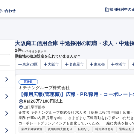
採用検討中の
問い合わせ
大阪商工信用金庫 中途採用の転職・求人・中途
2
件
1
〜
2
件目を表示中
勤務地の追加設定を忘れていませんか？
東京23区
大阪市
名古屋市
東京都
横浜市
正社員
キチナングループ株式会社
【採用広報(管理職)】広報・PR/採用・コーポレー
28万7100円以上
月給
山口県宇部市
企業名 キチナングループ株式会社 求人名 【採用広報(管理職)】広報・PR/採用・コーポレートのブランディング
業務 仕事の内容 採用を軸に、さまざまな広報活動をお手伝いいただきます。 採用ブランディングだけではなく、
コーポレートブランディングも強化していくため、一緒に実務を担ってい
細】■採用広報/PR戦略の立案・推進 ■オウンドメディアインタビュー
業界未経験歓迎
資格取得支援あり
転勤なし
時短勤務あり
退職金あ