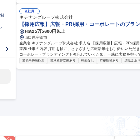
ィレクション(Web/動画/販促物など) ■採用イベントの企画・運営 
企業でさまざまな打ち手を通して、経験を積める ■場合によっては勤務形態など相談可 募集
職)】広報・PR/採用・コーポレートのブランディング業務
正社員
日制
キチナングループ株式会社
【採用広報】広報・PR/採用・コーポレートのブラ
し
25万5600円以上
月給
山口県宇部市
企業名 キチナングループ株式会社 求人名 【採用広報】広報・PR/採用・コーポレートのブランディングに関する
業務 仕事の内容 採用を軸に、さまざまな広報活動をお手伝いいただきます。 採用ブランディングだけではなく、
コーポレートブランディングも強化していくため、一緒に実務を担ってい
細】■採用広報/PR戦略の立案・推進 ■オウンドメディアインタビュー
業界未経験歓迎
資格取得支援あり
転勤なし
時短勤務あり
退職金あ
ィレクション(Web/動画/販促物など) ■採用イベントの企画・運営 
企業でさまざまな打ち手を通して、経験を積める ■場合によっては勤務形態など相談可 募
報・PR/採用・コーポレートのブランディングに関する業務