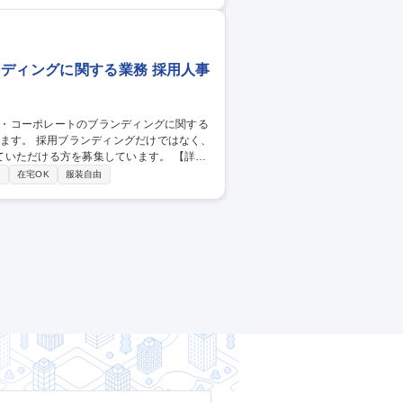
【魅力】■社長直下で圧倒的に成長できる ■成長
職種 【採用広報(管理
ンディングに関する業務 採用人事
ただける方を募集しています。 【詳
企画・記事制作 ■各採用クリエイティブデ
り
在宅OK
服装自由
【魅力】■社長直下で圧倒的に成長できる ■成長
集職種 【採用広報】広