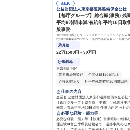
正社員
公益財団法人東京都道路整備保全公社
【都庁グループ】総合職(事務) 残
平均9時間未満/有給年平均16日取得
般事務
当社の総合職として、ジョブローテーションによる人
門や収益事業等のフロント部門の部署等幅広い部署で
お任せいたします。研修制度やキャリア支援が充実し
月給
す！ ※下記業務詳細
22万1500円～30万円
勤務地
東京都新宿区
業界未経験歓迎
年間休日120日以上
介護休暇あり
月平均残業時間20時間以内
転勤なし
住宅手当あり
経験者歓迎
仕事の内容
研修あり
退職金あり
賞与あり
企業名 公益財団法人東京都道路整備保全公社 求人名
【都庁グループ】総合職（事務）◇残業月平均
完全週休2日制
交通費支給
駅近5分以内
未満／有給年平均16日取得 仕事の内容 当社の総合職
資格取得手当あり
食事補助あり
として、ジョブローテーションによる人事経
必要な経験・能力等
や収益事業等のフロント部門の部署等幅広い
必要な経験・能力等 【歓迎】営業経験or総務/
の業務をお任せいたします。研修制度やキャ
理経験or官公庁職員経験者で、道路事業のゼ
援が充実しております！ ※下記業務詳細 【業務詳
ストとしてのキャリアを積みたい方【社風】