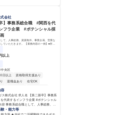
、実行 ・勤怠管理 ・官公庁への各種提
会議運営（評議員会、理事会） ・コンプ
 ・内部規程やルールの管理、整備、文書
校 語学力： 資格：
関連 ・衛生管理 ・防災関連・公的助成金
株式会社
フィス、ファシリティ管理 ・福利厚生関
卒】事務系総合職 #関西を代
らの問合せ、相談対応 ・その他日常の総
ンフラ企業 #ポテンシャル採
務／年間休日125日
企画
として、人事総務、資源海外、事業企画、営業な
していただきます。 【業務内容の一例】■所属
務 ■海外に関係する各種業務 ■営業部門の企画
ート営業
0円以上
市中央区
20日以上
資格取得支援あり
り
退職金あり
在宅OK
日制
交通費支給
駅近5分以内
内容
服装自由
第二新卒歓迎
 求人名 【第二新卒】事務系
西を代表するインフラ企業 #ポテンシャル
り
食事補助あり
業企画、営業などの業務に従事していた
経験・能力等
 【業務内容の一例】■所属事業部の勤労業
・能力等 ★当社でご活躍期待できるポテ