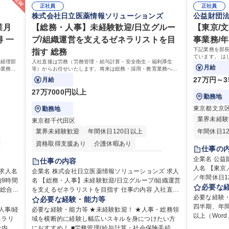
正社員
正社員
株式会社日立医薬情報ソリューションズ
公益財団
業月
【総務・人事】未経験歓迎/日立グルー
【東京/
 一
プ/組織運営を支えるゼネラリストを目
事業務/年
下記業務を部長
指す 総務
ています。 は
事経理部
入社直後は労務（労務管理・給与計算・安全衛生・福利厚生
ゆくはリーダ
月給
の業務を
等）からお任せいたします。将来は総務・採用・教育業務へ守
ことを期待し
ておりま
備範囲を広げ、組織運営を支えるゼネラリストをめざせます。
27万円～3
月給
27万7000円以上
勤務地
東京都文京
勤務地
業界未経験
東京都千代田区
業界未経験歓迎
年間休日120日以上
年間休日1
資格取得支援あり
介護休暇あり
転勤なし
仕事の
月平均残業時間20時間以内
未経験者歓迎
賞与あり
企業名 公益
仕事の内容
住宅手当あり
時短勤務あり
退職金あり
人名 【東
交通費支給
企業名 株式会社日立医薬情報ソリューションズ 求人
／年間休日125日 仕事の内容 下記
9時間
名 【総務・人事】未経験歓迎/日立グループ/組織運営
在宅OK
賞与あり
育休あり
完全週休2日制
課長1名、
必要な
を支えるゼネラリストを目指す 仕事の内容 入社直後
交通費支給
土日祝休み
寮・社宅あり
はじめは担
必要な経験
理部門
は労務（労務管理・給与計算・安全衛生・福利厚生
必要な経験・能力等
ゆくはリー
四半期、年間
部署で
等）からお任せいたします。将来は総務・採用・教
人事/経
必要な経験・能力等 ★未経験歓迎！ ★人事・総務領
躍いただくことを
以上（Word
リア支
育業務へ守備範囲を広げ、組織運営を支えるゼネラ
ネラリ
域を横断的に経験し幅広いスキルを身につけたい方
ループの業務
な調整がで
リストをめざせます。 ・初期業務：労働時間管理、
社内関
におすすめ！ ■労務管理(給与計算・社会保険手続