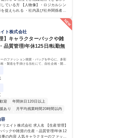
関係する各種業務 ■営業部門の企画スタッ
有している方 【人物像】・ロジカルシン
後の配属ポジ
事を捉えられる ・社内及び社外関係者と
定期間ご活躍頂いた後、本人の適性及び
ションを図れる ■2024年度から2
リアを鑑みてジョブローテーションを行
での3ヵ年を対象とする「Daigasグループ
育成】OJTでの現場育成や研修カリキュ
026」を策定しました。https://www.o
エイト株式会社
、Daigasグループの業務で必要となる
.jp/company/press/pr2024/1777576_56
でいただきます。 募集職種 【第二
ml ■エネルギーセキュリティの不安定化や気候
理】キャラクターバックや雑
総合職 #関西を代表するインフラ企業 #
自然災害の甚大化など、これまで以上に
・品質管理/年休125日/転勤無
ル採用
決の重要性が高まっています。「未来の
造に向けて持続可能な社会の実現に貢献
ターのファッション雑貨・バッグを中心に、多彩
：大学院 大学 語
企画・製造を手掛ける当社にて、自社企画・開発
：
理・品質管理を担当。『かわいい』を届けるやり
ジションです。
上
区
歓迎
年間休日120日以上
援あり
月平均残業時間20時間以内
K
転勤なし
英語
住宅手当あり
内容
退職金あり
在宅OK
賞与あり
ト株式会社 求人名 【生産管理】
バックや雑貨の生産・品質管理/年休12
日制
交通費支給
駅近5分以内