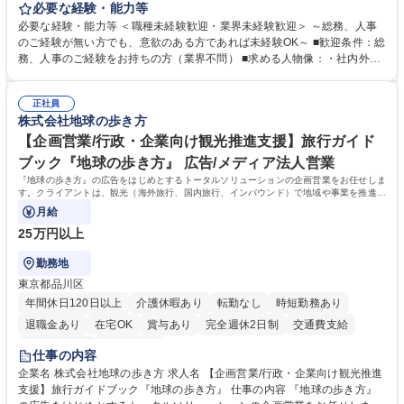
します。 ＜具体的には＞ ・総務/人事労務（給与・社保・勤怠管理など）
必要な経験・能力等
・採用・教育研修 ・福利厚生運用 など ※基本的には事務所勤務ですが、
必要な経験・能力等 ＜職種未経験歓迎・業界未経験歓迎＞ ～総務、人事
採用や教育等の業務内容により、関西圏以外への日帰り・宿泊を伴う国内
のご経験が無い方でも、意欲のある方であれば未経験OK～ ■歓迎条件：総
出張もございます。 ※担当業務を持ちつつ、お互いに助け合いながら、総
務、人事のご経験をお持ちの方（業界不問） ■求める人物像：・社内外の
務部という組織として協力しながら進める体制です。 募集職種 【大阪】
関係各部門との調整を率先して行い、業務を円滑に遂行できる協調性やコ
総務人事＜未経験歓迎＞◇三菱電機G・社会インフラを支える/年休127日
ミュニケーション能力を持っている方 ・人事総務領域に興味がありゼネラ
正社員
リスト志向をお持ちの方 学歴・資格 学歴：大学院 大学 語学力： 資格：
株式会社地球の歩き方
【企画営業/行政・企業向け観光推進支援】旅行ガイド
ブック『地球の歩き方』 広告/メディア法人営業
『地球の歩き方』の広告をはじめとするトータルソリューションの企画営業をお任せしま
す。クライアントは、観光（海外旅行、国内旅行、インバウンド）で地域や事業を推進し
たい国内外の行政や企業です。
月給
25万円以上
勤務地
東京都品川区
年間休日120日以上
介護休暇あり
転勤なし
時短勤務あり
退職金あり
在宅OK
賞与あり
完全週休2日制
交通費支給
駅近5分以内
土日祝休み
仕事の内容
企業名 株式会社地球の歩き方 求人名 【企画営業/行政・企業向け観光推進
支援】旅行ガイドブック『地球の歩き方』 仕事の内容 『地球の歩き方』