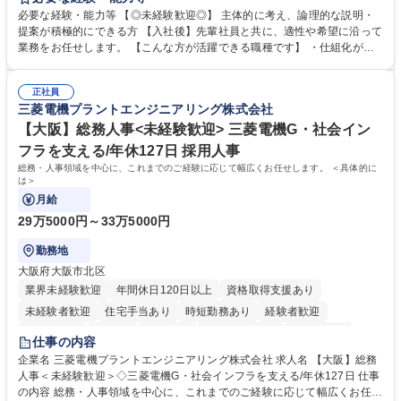
や成長に貢献している部署です。 会社の全メンバーが安心して長く成果を
必要な経験・能力等 【◎未経験歓迎◎】 主体的に考え、論理的な説明・
発揮できる環境を整えるために、毎日のメンテナンスや維持管理に加え、
提案が積極的にできる方 【入社後】先輩社員と共に、適性や希望に沿って
新たな施策検討を積極的に行っていただき、会社全体を巻き込み課題解決
業務をお任せします。 【こんな方が活躍できる職種です】 ・仕組化が好
を推進。 ・オフィス運営：執務環境の整備・物品管理・社内規定整備/改
き/得意・協働の姿勢を持っている・優先順位付け、マルチタスクが得意・
善・イベント企画/運営・非常時の対応 など、本人の希望や適性によって
様々な立場で物事を考えられる・定型業務だけでなく突発的な出来事にも
幅広い業務の体得が可能で、多様なキャリアパスを描くことも可能です。
正社員
対処できる・新しいことに興味関心がある 【魅力】■自己啓発支援：資格
三菱電機プラントエンジニアリング株式会社
募集職種 【総務】未経験歓迎◎/リモート可/世界で唯一の事業/福利厚生◎/
取得や通信教育など費用の80%（年間25万円まで）を補助 ■住宅手当：家
再雇用有
賃の50%（月額7万円まで）を補助 学歴・資格 学歴：大学院 大学 語学
【大阪】総務人事<未経験歓迎> 三菱電機G・社会イン
力： 資格：
フラを支える/年休127日 採用人事
総務・人事領域を中心に、これまでのご経験に応じて幅広くお任せします。 ＜具体的に
は＞
月給
29万5000円～33万5000円
勤務地
大阪府大阪市北区
業界未経験歓迎
年間休日120日以上
資格取得支援あり
未経験者歓迎
住宅手当あり
時短勤務あり
経験者歓迎
退職金あり
在宅OK
賞与あり
完全週休2日制
交通費支給
仕事の内容
駅近5分以内
土日祝休み
服装自由
寮・社宅あり
食事補助あり
企業名 三菱電機プラントエンジニアリング株式会社 求人名 【大阪】総務
人事＜未経験歓迎＞◇三菱電機G・社会インフラを支える/年休127日 仕事
の内容 総務・人事領域を中心に、これまでのご経験に応じて幅広くお任せ