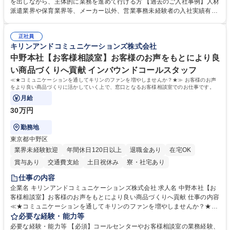
て業務を覚えていただくことが可能です。業務システムがきちんと構築さ
を出しながら、主体的に業務を進めて行ける方 【過去のご入社事例】人材
れているため、スムーズに仕事に慣れることができる環境です。また、
派遣業界や保育業界等、メーカー以外、営業事務未経験者の入社実績有
「チームで成果を出す文化」があり、良いやり方を積極的に共有しながら
【当社の事務職について】単なる事務ではなく主体性を発揮したサポート
常に改善を目指す風土のため、安心して業務に取り組んでいただけます。
により、キーエンスの付加価値向上に貢献します。ベースの定型業務に加
募集職種 【大阪・京都・滋賀】営業事務 ※未経験可
正社員
えて、お客様や社員の状況に合わせ、能動的なサポート、改善の動きも期
キリンアンドコミュニケーションズ株式会社
待され。組織を支えるスペシャリストとして、チームに貢献し、結果的に
社員から頼られる存在になることができます。平均19:30の退勤以降の業
中野本社【お客様相談室】お客様のお声をもとにより良
務の持ち帰りも禁止されており、メリハリのある働き方となります。 学
い商品づくりへ貢献 インバウンドコールスタッフ
歴・資格 学歴：大学院 大学 高専 短大 語学力： 資格：
≪★コミュニケーションを通してキリンのファンを増やしませんか？★≫ お客様のお声
をより良い商品づくりに活かしていく上で、窓口となるお客様相談室でのお仕事です。
月給
30万円
勤務地
東京都中野区
業界未経験歓迎
年間休日120日以上
退職金あり
在宅OK
賞与あり
交通費支給
土日祝休み
寮・社宅あり
仕事の内容
企業名 キリンアンドコミュニケーションズ株式会社 求人名 中野本社【お
客様相談室】お客様のお声をもとにより良い商品づくりへ貢献 仕事の内容
≪★コミュニケーションを通してキリンのファンを増やしませんか？★≫
お客様のお声をより良い商品づくりに活かしていく上で、窓口となるお客
必要な経験・能力等
様相談室でのお仕事です。 日々お客様からいただくキリングループへのご
必要な経験・能力等 【必須】コールセンターやお客様相談室の業務経験、