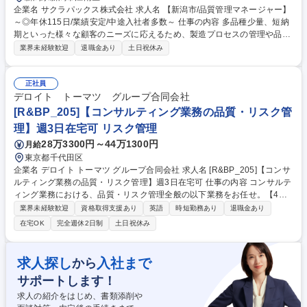
企業名 サクラパックス株式会社 求人名 【新潟市/品質管理マネージャー】
～◎年休115日/業績安定/中途入社者多数～ 仕事の内容 多品種少量、短納
期といった様々な顧客のニーズに応えるため、製造プロセスの管理や品質
改善を通じて、お客様に最高の製品を届けることが当面の課題です。具体
業界未経験歓迎
退職金あり
土日祝休み
的な業務は以下の通りです。 ■製造プロセスの管理・改善: 製造ラインを
チェック、品質が安定して保たれるように管理・改善■品質不良の原因分
析・改善: 万が一、品質不良が発生した際には、原因を特定し、再発防止
正社員
策を立案・実行■お客様対応: 品質に関するお問い合わせに対応し、お客様
デロイト トーマツ グループ合同会社
からの信頼を守ります。■各部署との連携: 営業、生産、物流部門と連携
[R&BP_205]【コンサルティング業務の品質・リスク管
し、品質に関する業務調整を行います。■マネジメント(部下育成、能力開
理】週3日在宅可 リスク管理
発支援、スキル管理) 募集職種 【新潟市/品質管理マネージャー】～◎年休
28万3300円～44万1300円
月給
115日/業績安定/中途入社者多数～
東京都千代田区
企業名 デロイト トーマツ グループ合同会社 求人名 [R&BP_205]【コンサ
ルティング業務の品質・リスク管理】週3日在宅可 仕事の内容 コンサルテ
ィング業務における、品質・リスク管理全般の以下業務をお任せ。【4
0%】コンサルティング事業の品質リスク管理に関する各種制度、ルー
業界未経験歓迎
資格取得支援あり
英語
時短勤務あり
退職金あり
ル、プロセス等の運用管理（含：関係各所との調整） 【30%】各種情報
在宅OK
完全週休2日制
土日祝休み
セキュリティ施策の企画・運用（含：AccessやExcelを使用したデータ集
計・加工、イントラネット掲示やアナウンスメール等による従業員への周
知、問い合わせ対応等）及びインシデント発生時の対応 【20%】個別の
求人探し
入社まで
から
コンサルティング案件に対する品質リスク観点や情報セキュリティ観点か
サポートします！
らのレビューやコンサルテーションの実施 【10%】国内外のデロイト各
社と連携した品質管理／改善活動への参加 募集職種 [R&BP_205]【コンサ
求人の紹介をはじめ、書類添削や
ルティング業務の品質・リスク管理】週3日在宅可