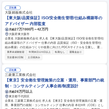
正社員
大阪銘板株式会社
【東大阪/品質保証】ISO/安全衛生管理/仕組み構築等の
アドバイザー 内部監査
27万7000円～42万円
月給
大阪府東大阪市
企業名 大阪銘板株式会社 求人名 【東大阪/品質保証】ISO/安全衛生管理/仕
組み構築等のアドバイザー 仕事の内容 品質保証（ISO・安全衛生管理/仕
組み構築）の仕組みづくりや改善に向けたPDCAサイクルを立案し、運営
するお仕事です。 現場を仕組みで安定させる【改善職】 【主な業務内
業界未経験歓迎
年間休日120日以上
転勤なし
退職金あり
容】各工場の品質保証責任者と連携し、課題の把握、マニュアルの整備、
完全週休2日制
土日祝休み
社内周知、実行記録の管理、教育体制の構築、品質改善 の支援、内部監査
対応などを行います。会社全体の品質を守るのはもちろん、より良い製品
づくりを支えるやりがいがあります。 募集職種 【東大阪/品質保証】ISO/
正社員
安全衛生管理/仕組み構築等のアドバイザー
三菱重工業株式会社
【東京】安全衛生管理施策の立案・運用、事業部門の統
制・コンサルティング 人事企画/制度設計
26万円以上
月給
東京都千代田区
企業名 三菱重工業株式会社 求人名 【東京】安全衛生管理施策の立案・運
用、事業部門の統制・コンサルティング 仕事の内容 本社HR（COE）とし