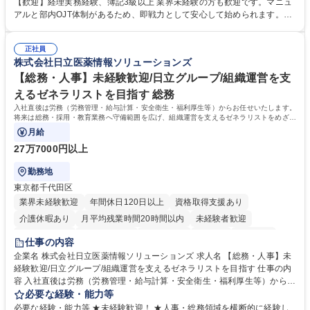
理、給与計算、社会保険手続き、年末調整等の労務管理全般 ■入退社手続
【歓迎】経理実務経験、簿記3級以上 業界未経験の方も歓迎です。マニュ
き、社内規定の改定や人事制度改定などのコア業務 ■社内イベントの企画
アルと部内OJT体制があるため、即戦力として安心して始められます。
運営やその他総務業務全般 ※労務と総務を1：1の割合でお任せ。 入社後
【魅力・やりがい】森ビルGの安定基盤で労務から総務まで幅広く携われ
は部内のOJTを中心に、あなたの経験に合わせて不足している部分はいつ
ます。定型業務に留まらず、社内規定や人事制度の改定など会社のコア業
でも質問・相談できる環境が整っているため、安心して成長できます。 募
正社員
務に挑戦できるため、自身の成長と組織への貢献度をダイレクトに実感で
株式会社日立医薬情報ソリューションズ
集職種 【森ビルG】人事・総務◆賞与5ヶ月◆年休120日◆残業少なめ◆
きます。 残業少なめ、週1日リモート可など、ワークライフバランスを保
リモート可
ち長期活躍できる環境です。 「これまでの幅広い経験を活かし、長期的な
【総務・人事】未経験歓迎/日立グループ/組織運営を支
キャリアを築きたい」という前向きな意欲と挑戦を全力で応援します。 学
えるゼネラリストを目指す 総務
歴・資格 学歴：大学院 大学 高専 短大 専修学校 高校 語学力： 資格：日商
入社直後は労務（労務管理・給与計算・安全衛生・福利厚生等）からお任せいたします。
簿記検定1級 日商簿記検定2級 日商簿記検定3級
将来は総務・採用・教育業務へ守備範囲を広げ、組織運営を支えるゼネラリストをめざせ
ます。
月給
27万7000円以上
勤務地
東京都千代田区
業界未経験歓迎
年間休日120日以上
資格取得支援あり
介護休暇あり
月平均残業時間20時間以内
未経験者歓迎
住宅手当あり
時短勤務あり
退職金あり
在宅OK
賞与あり
仕事の内容
育休あり
完全週休2日制
交通費支給
土日祝休み
寮・社宅あり
企業名 株式会社日立医薬情報ソリューションズ 求人名 【総務・人事】未
経験歓迎/日立グループ/組織運営を支えるゼネラリストを目指す 仕事の内
容 入社直後は労務（労務管理・給与計算・安全衛生・福利厚生等）からお
任せいたします。将来は総務・採用・教育業務へ守備範囲を広げ、組織運
必要な経験・能力等
営を支えるゼネラリストをめざせます。 ・初期業務：労働時間管理、給与
必要な経験・能力等 ★未経験歓迎！ ★人事・総務領域を横断的に経験し