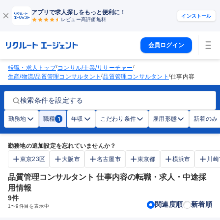
アプリで求人探しをもっと便利に！
インストール
レビュー高評価
無料
会員ログイン
/
/
転職・求人トップ
コンサル/士業/リサーチャー
/
/
生産/物流/品質管理コンサルタント
品質管理コンサルタント
仕事内容
検索条件を設定する
勤務地
職種
年収
こだわり条件
雇用形態
新着のみ
1
勤務地の追加設定を忘れていませんか？
東京23区
大阪市
名古屋市
東京都
横浜市
川崎
品質管理コンサルタント 仕事内容の転職・求人・中途採
用情報
9
件
関連度順
新着順
1
〜
9
件目を表示中