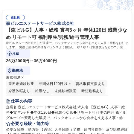
正社員
森ビルエステートサービス株式会社
【森ビルG】人事・総務 賞与5ヶ月 年休120日 残業少な
め リモート可 福利厚生/労務/給与管理人事
森ビルグループの安定した環境で、バックオフィスから会社を支える人事・総務をお任せ
します。 労務と総務の業務をバランスよく担当し、ゆくゆくは制度改定などのコア業務
にも挑戦できる、やりがいある環境です。
月給
26万2000円～36万4000円
勤務地
東京都港区
業界未経験歓迎
年間休日120日以上
資格取得支援あり
介護休暇あり
転勤なし
未経験者歓迎
時短勤務あり
経験者歓迎
退職金あり
在宅OK
賞与あり
育休あり
仕事の内容
完全週休2日制
交通費支給
長期歓迎
駅近5分以内
土日祝休み
企業名 森ビルエステートサービス株式会社 求人名 【森ビルG】人事・総
務◆賞与5ヶ月◆年休120日◆残業少なめ◆リモート可 仕事の内容 森ビル
グループの安定した環境で、バックオフィスから会社を支える人事・総務
をお任せします。 労務と総務の業務をバランスよく担当し、ゆくゆくは制
必要な経験・能力等
度改定などのコア業務にも挑戦できる、やりがいある環境です。 ■勤怠管
必要な経験・能力等 【必須】人事経験（労務・給与社保等）及び総務経験