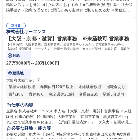
計算、社会保険対応、福利厚生管理、安全衛生、健康経営推進等をお任せ
幅広いスキルを身につけたい方におすすめ！ ■労務管理(給与計算・社会保
します。ご経験に応じて、休職者管理など、幅広く経験を積んでいただき
険手続き・勤怠管理など)に関心があり主体的に取り組める方 ※労務経験
ます。 ・将来的な広がり：総務・採用・教育・税務対応・経営企画等。
者は早期にご活躍いただけます。 ■チームで仕事を推進できる方■将来は
★メンバーがマンツーマンで丁寧に教えるため、ご経験が浅くても安心！
マネジメント職として活躍したい 【尚可】■人事、労務、採用、教育業務
幅広く経験を積みたい意欲がある方に最適な環境です。 募集職種 【総
正社員
のご経験 ■労務管理（給与計算・社会保険手続き・勤怠管理など）の経験
株式会社キーエンス
務・人事】未経験歓迎/日立グループ/組織運営を支えるゼネラリストを目
■衛生管理者の資格をお持ちの方 学歴・資格 学歴：大学院 大学 高専 短大
指す
専修学校 高校 語学力： 資格：
【大阪・京都・滋賀】営業事務 ※未経験可 営業事務
【仕事内容】大阪営業所、京都営業所、滋賀営業所いずれかにて営業事務をお任せ。
【詳細】電話応対・データ入力・伝票や見積の作成・カタログ送付・来客対応・営業所内
で発生する事務業務や業務改善をお任せ。
月給
27万9000円～28万1000円
勤務地
大阪府大阪市淀川区
業界未経験歓迎
年間休日120日以上
未経験者歓迎
退職金あり
賞与あり
育休あり
完全週休2日制
交通費支給
駅近5分以内
土日祝休み
仕事の内容
企業名 株式会社キーエンス 求人名 【大阪・京都・滋賀】営業事務 ※未経
験可 仕事の内容 【仕事内容】大阪営業所、京都営業所、滋賀営業所いず
れかにて営業事務をお任せ。 【詳細】電話応対・データ入力・伝票や見積
の作成・カタログ送付・来客対応・営業所内で発生する事務業務や業務改
必要な経験・能力等
善をお任せ。 【教育制度】ご入社後、育成担当とペアになりながらOJTに
必要な経験・能力等 【必須】■協調性を持って業務推進出来る方 ■改善案