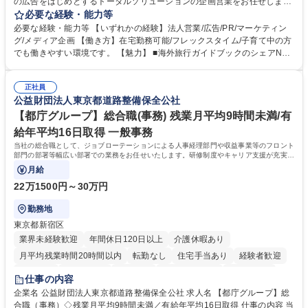
の広告をはじめとするトータルソリューションの企画営業をお任せしま
す。クライアントは、観光（海外旅行、国内旅行、インバウンド）で地域
必要な経験・能力等
や事業を推進したい国内外の行政や企業です。 【業務詳細】■『地球の歩
必要な経験・能力等 【いずれかの経験】法人営業/広告/PR/マーケティン
き方』は海外旅行ガイドブックのNo.1ブランドであり、国内旅行において
グ/メディア企画 【働き方】在宅勤務可能/フレックスタイム/子育て中の方
も牽引しております。観光推進支援においても、業界を牽引する意欲的な
でも働きやすい環境です。 【魅力】 ■海外旅行ガイドブックのシェアNo.1
取り組みが期待されています■インバウンドは、日本の地域の未来を担う
メディアとして、個人旅行文化の拡大と定着を担ってきたブランドに携わ
国策事業です。「GOOD LUCK TRIP」は、海外旅行ガイドブックと同様
ることが可能です。 ■国内旅行ガイドブックは立ち上げ間もない新規事業
に、インバウンドのトップブランドに成長しております■旅が業務であ
正社員
であり、「地球の歩き方」としてどう取り組むか、共に形を作るコアメン
公益財団法人東京都道路整備保全公社
り、日常です。旅好きにはこれ以上ない環境です 募集職種 【企画営業/行
バーとして活躍いただきます。 学歴・資格 学歴：大学院 大学 語学力： 資
政・企業向け観光推進支援】旅行ガイドブック『地球の歩き方』
格：
【都庁グループ】総合職(事務) 残業月平均9時間未満/有
給年平均16日取得 一般事務
当社の総合職として、ジョブローテーションによる人事経理部門や収益事業等のフロント
部門の部署等幅広い部署での業務をお任せいたします。研修制度やキャリア支援が充実し
ております！ ※下記業務詳細
月給
22万1500円～30万円
勤務地
東京都新宿区
業界未経験歓迎
年間休日120日以上
介護休暇あり
月平均残業時間20時間以内
転勤なし
住宅手当あり
経験者歓迎
研修あり
退職金あり
賞与あり
完全週休2日制
交通費支給
仕事の内容
駅近5分以内
資格取得手当あり
食事補助あり
企業名 公益財団法人東京都道路整備保全公社 求人名 【都庁グループ】総
合職（事務）◇残業月平均9時間未満／有給年平均16日取得 仕事の内容 当