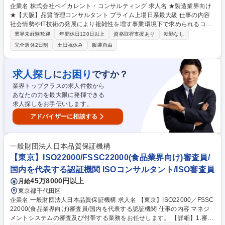
企業名 株式会社ベイカレント・コンサルティング 求人名 ★製造業界向け
★【大阪】品質管理コンサルタント プライム上場日系最大級 仕事の内容
社会情勢やIT技術の発展により複雑性を増す事業環境下で求められるコン
サルティング。関西圏の製造業のお客様における品質管理に関わるコンサ
業界未経験歓迎
年間休日120日以上
資格取得支援あり
転勤なし
ルティングをお任せします。 ◎希望/適性に応じて様々な案件に挑戦可能!
完全週休2日制
土日祝休み
服装自由
ご自身の経験を活かし、お客様の課題解決へ徹底的に伴走。圧倒的な成長
をきちんと評価する社風◎ 【ワンプール制】業種や職種で部署を分けず、
コンサルタント全員を同じ部署に配属しプロジェクト毎にチームを組成す
求人探し
お困り
に
ですか？
る「ワンプール制」を導入。金融/製造/エネルギー等、様々な業界のプロ
業界トップクラスの求人件数から
ジェクトを経験し知見を広げ、適性に応じた専門性を見つけ究めていける
あなたの力を最大限に発揮できる
体制が当社の強み。 募集職種 ★製造業界向け★【大阪】品質管理コンサ
求人探しをお手伝いします。
ルタント プライム上場日系最大級
アドバイザーに相談する
一般財団法人日本品質保証機構
【東京】ISO22000/FSSC22000(食品業界向け)審査員/
国内を代表する認証機関 ISOコンサルタント/ISO審査員
45万8000円以上
月給
東京都千代田区
企業名 一般財団法人日本品質保証機構 求人名 【東京】ISO22000／FSSC
22000(食品業界向け)審査員/国内を代表する認証機関 仕事の内容 マネジ
メントシステムの審査及び付帯する業務をお任せします。 【詳細】1.審査