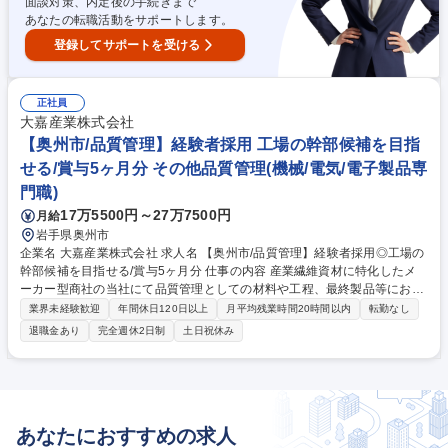
面談対策、内定後の手続きまで
あなたの転職活動をサポートします。
登録してサポートを受ける
正社員
大嘉産業株式会社
【奥州市/品質管理】経験者採用 工場の幹部候補を目指
せる/賞与5ヶ月分 その他品質管理(機械/電気/電子製品専
門職)
17万5500円～27万7500円
月給
岩手県奥州市
企業名 大嘉産業株式会社 求人名 【奥州市/品質管理】経験者採用◎工場の
幹部候補を目指せる/賞与5ヶ月分 仕事の内容 産業繊維資材に特化したメ
ーカー型商社の当社にて品質管理としての材料や工程、最終製品等におけ
る各品質の維持・向上をお任せします。組織強化を目的に、工場の幹部
業界未経験歓迎
年間休日120日以上
月平均残業時間20時間以内
転勤なし
（幹部候補）を目指せるポジションです。 顧客の要望を実現する製品づく
退職金あり
完全週休2日制
土日祝休み
りにおける、品質管理業務。QCD（品質、コスト、納期）バランスを満た
しながらも効率化に向けた改善活動。 【具体的には】 ■取引先の品質指導
■不良品発生防止■不良品の原因究明および改善 ■製品の検査■品質関連の
データ収集および分析■品質マニュアルや手順書の作成■その他、工場運営
関係業務 等 募集職種 【奥州市/品質管理】経験者採用◎工場の幹部候補を
あなたにおすすめの求人
目指せる/賞与5ヶ月分