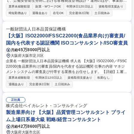
て、労働安全衛生分野における各種制度企画設計・運用のほか、事業部門
の統制・コンサルティングをご担当いただきます。 ・労働安全衛生にかか
業界未経験歓迎
副業・WワークOK
年間休日120日以上
資格取得支援あり
るMHIグループ全体の制度企画設計・施策立案 ・事業部門(製造現場含む)
時短勤務あり
退職金あり
在宅OK
完全週休2日制
土日祝休み
に対する安全衛生監査、安全衛生指導等 【魅力】HR部門として、従業員
が安全かつ健康的に働くことのできる環境を実現することで社員エンゲー
ジメント、企業価値を高め、当社グループの発展をリードします。MHIグ
一般財団法人日本品質保証機構
ループ全体の労働安全衛生管理の専門家・司令塔として、各業務に携わる
【大阪】ISO22000/FSSC22000(食品業界向け)審査員/
ため、やりがいも非常に大きいです。 募集職種 【東京】安全衛生管理施
国内を代表する認証機関 ISOコンサルタント/ISO審査員
策の立案・運用、事業部門の統制・コンサルティング
45万8000円以上
月給
大阪府大阪市淀川区
企業名 一般財団法人日本品質保証機構 求人名 【大阪】ISO22000／FSSC
22000(食品業界向け)審査員/国内を代表する認証機関 仕事の内容 マネジ
メントシステムの審査及び付帯する業務をお任せします。 【詳細】1.審査
日程の決定：審査をする企業と審査日決定後、連絡や必要資料の確認、宿
業界未経験歓迎
年間休日120日以上
資格取得支援あり
転勤なし
泊先・移動手段の手配等事前準備を始めます。 2．審査計画の策定・調
退職金あり
完全週休2日制
土日祝休み
整：審査当日の審査スケジュールを作成して企業と調整し、審査計画を決
定します。また、審査前日までに、審査チーム内の打ち合わせを行いま
す。3．審査：審査計画に沿って、審査を実施し、審査報告書を作成しま
正社員
す。内容を受審企業に説明し、責任者からサインをいただきます。4．審
株式会社ベイカレント・コンサルティング
査終了後：審査実施後の業務処理を行います。 【変更の範囲：当機構にお
製造業界向け 【大阪】品質管理コンサルタント プライ
ける各種業務全般】 募集職種 【大阪】ISO22000／FSSC22000(食品業界
ム上場日系最大級 戦略/経営コンサルタント
向け)審査員/国内を代表する認証機関
42万8600円以上
月給
大阪府大阪市北区