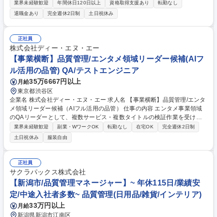
日程の決定：審査をする企業と審査日決定後、連絡や必要資料の確認、宿
業界未経験歓迎
年間休日120日以上
資格取得支援あり
転勤なし
泊先・移動手段の手配等事前準備を始めます。 2．審査計画の策定・調
退職金あり
完全週休2日制
土日祝休み
整：審査当日の審査スケジュールを作成して企業と調整し、審査計画を決
定します。また、審査前日までに、審査チーム内の打ち合わせを行いま
す。3．審査：審査計画に沿って、審査を実施し、審査報告書を作成しま
正社員
す。内容を受審企業に説明し、責任者からサインをいただきます。4．審
株式会社ディー・エヌ・エー
査終了後：審査実施後の業務処理を行います。 【変更の範囲：当機構にお
【事業横断】品質管理/エンタメ領域リーダー候補(AIフ
ける各種業務全般】 募集職種 【東京】ISO22000／FSSC22000(食品業界
ル活用の品管) QA/テストエンジニア
向け)審査員/国内を代表する認証機関
35万6667円以上
月給
東京都渋谷区
企業名 株式会社ディー・エヌ・エー 求人名 【事業横断】品質管理/エンタ
メ領域リーダー候補（AIフル活用の品管） 仕事の内容 エンタメ事業領域
のQAリーダーとして、複数サービス・複数タイトルの検証作業を受け持
つチームのリーダーとして、事業（開発）に対し品質面で改善施策を講
業界未経験歓迎
副業・WワークOK
転勤なし
在宅OK
完全週休2日制
じ、最適な品質保証体制の構築を担っていただきます。 ■QAマネージャー
土日祝休み
服装自由
の元、10名程度のチームリーダーとしてチームマネジメント■エンタメ領
域（ゲーム以外のエンタメ、コミュニティ、新サービス等）のテストマネ
ジメント業務、外部検証窓口とのコミュニケーション■品質マネジメント
正社員
（テスト全般における戦略の立案、推進/検証作業の標準化、効率化、改善
サクラパックス株式会社
活動/コスト、工数、障害分析に対する改善活動/企画・開発部門、カスタ
【新潟市/品質管理マネージャー】~ 年休115日/業績安
マーサポートなど関連部門へのフィードバック）等 募集職種 【事業横
定/中途入社者多数~ 品質管理(日用品/雑貨/インテリア)
断】品質管理/エンタメ領域リーダー候補（AIフル活用の品管）
33万円以上
月給
新潟県新潟市江南区