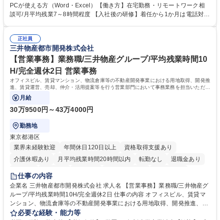
意見を、企業活動に活かしています。お客様からの声に迅速かつ誠意をも
PCが使える方（Word・Excel）【働き方】在宅勤務・リモートワーク相
って対応、情報提供するとともにグループ内活動に反映しています。 【具
談可/月平均残業7～8時間程度 【入社後の研修】着任から1か月は電話対応
体的には】電話応対、メール、お手紙対応、ご指摘品調査報告書作成、有
のOJTを中心に実施し、電話対応に慣れた段階でメール・手紙のOJTを実
人チャットボット対応など。 【1日の対応件数】■電話：月間一人当たり
施する予定です。独り立ち以降もしっかりフォローする体制を整えていま
平均100件前後■メール・手紙：同上40件前後 募集職種 中野本社【お客様
正社員
すのでご安心ください。 【当社について】キリングループの広報機能を担
三井物産都市開発株式会社
相談室】お客様のお声をもとにより良い商品づくりへ貢献
う会社として、お客様との出会いを大切にし、磨き上げたホスピタリティ
を込めてコミュニケーションをとりながら広報関連業務を行っておりま
【営業事務】業務職/三井物産グループ/平均残業時間10
す。 学歴・資格 学歴：大学院 大学 高専 短大 専修学校 高校 語学力： 資
H/完全週休2日 営業事務
格：
オフィスビル、賃貸マンション、物流倉庫等の不動産開発事業における用地取得、開発推
進、賃貸運営、売却、仲介・活用提案等を行う営業部門において事務業務を担当いただき
ます。
月給
30万9500円～43万4000円
勤務地
東京都港区
業界未経験歓迎
年間休日120日以上
資格取得支援あり
介護休暇あり
月平均残業時間20時間以内
転勤なし
退職金あり
在宅OK
賞与あり
育休あり
完全週休2日制
交通費支給
仕事の内容
駅近5分以内
土日祝休み
寮・社宅あり
企業名 三井物産都市開発株式会社 求人名 【営業事務】業務職/三井物産グ
ループ/平均残業時間10H/完全週休2日 仕事の内容 オフィスビル、賃貸マ
ンション、物流倉庫等の不動産開発事業における用地取得、開発推進、賃
貸運営、売却、仲介・活用提案等を行う営業部門において事務業務を担当
必要な経験・能力等