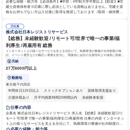
いただきます。 【詳細】・契約書管理、契約書製本、捺印対応、ファイリ
必要な経験・能力等 【必須条件】■学歴：4年制大学卒業以上【歓迎】■宅
ング、登記簿取得、調書取得・支払業務（各種費用支払、支払管理、請
建士資格保有者※応募に際し必須としている資格はありません。宅建士資
求・支払データ登録、取引先マスター申請対応）・予算作成及び予実管
格をお持ちでない方は入社後に取得を推奨しております（取得・維持費用
理・各種稟議書、報告書作成業務・各種台帳管理、交際費・会議費支払報
の一部補助あり） 【求める人物像】 ・向学心豊かで、主体的に行動でき
告書作成及び月次管理・部内総務庶務全般 など※※配属先によっては上記
る方。 ・社内外の多様な関係者と協調して業務を進められるコミュニケー
の他に担当頂く業務が発生する場合があります。 募集職種 【営業事務】
正社員
ション力がある方。 ・チャレンジを厭わず、粘り強く業務に取り組める
株式会社日本レジストリサービス
業務職/三井物産グループ/平均残業時間10H/完全週休2日
方。多様な関係者と謙虚に信頼関係を構築でき、期限を意識したスケジュ
ール管理が出来る方。※将来的に他部署（営業部門、コーポレート部門）
【総務】未経験歓迎 /リモート可/世界で唯一の事業/福
へのジョブローテーションの可能性があります。 学歴・資格 学歴：大学
利厚生 /再雇用有 総務
院 大学 語学力： 資格：宅地建物取引士
インターネット上の様々なサービスを支える当社にて、執務環境の整備や社内制度の検
討、イベント運営などの幅広い業務を担当し、間接的に会社の生産性向上や成長に貢献し
ている部署です。
月給
27万6000円以上
勤務地
東京都千代田区
年間休日120日以上
ストックオプションあり
資格取得支援あり
介護休暇あり
月平均残業時間20時間以内
未経験者歓迎
住宅手当あり
時短勤務あり
研修あり
在宅OK
賞与あり
仕事の内容
完全週休2日制
交通費支給
駅近5分以内
土日祝休み
服装自由
企業名 株式会社日本レジストリサービス 求人名 【総務】未経験歓迎◎/リ
モート可/世界で唯一の事業/福利厚生◎/再雇用有 仕事の内容 インターネッ
ト上の様々なサービスを支える当社にて、執務環境の整備や社内制度の検
討、イベント運営などの幅広い業務を担当し、間接的に会社の生産性向上
必要な経験・能力等