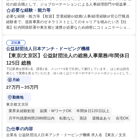
社の総合職として、ジョブローテーションによる人事経理部門や収益事業
等のフロント部門の部署等幅広い部署での業務をお任せいたします。研修
必要な経験・能力等
制度やキャリア支援が充実しております！ ※下記業務詳細 【業務詳細】■
必要な経験・能力等 【歓迎】営業経験or総務/人事/経理経験or官公庁職員
管理部門：広報、人事、経理など当公社の運営に係る管理業務 ■収益部
経験者で、道路事業のゼネラリストとしてのキャリアを積みたい方【社
門：駐車場の新規開拓、管理運営、新宿駅西口広場の「イベントコーナ
風】社内関係部署や東京都と連携が必要なため綿密にコミュニケーション
ー」などの管理運営 ■道路部門：整備の急がれる骨格幹線道路や木造住宅
を図っています。 【業務の魅力】■幅広く携われる：総合職（事務）で
密集地域の特定整備路線の用地取得、道路に関する普及啓発事業、都内の
は、駐車場の管理運営や道路用地の取得、公益財団法人の中枢を担う管理
道路施設や道路工事現場の見学ツアー事業 ※入社後は上記いずれかの部門
正社員
部門など多岐に渡る業務を経験できます。 ■様々なプロジェクト：駐車場
公益財団法人日本アンチ・ドーピング機構
へ配属。※業務内容変更の範囲：会社の定める業務 募集職種 【都庁グル
事業の他、新宿駅西口広場内に設置された照明を兼ねた広告「ブライトサ
ープ】総合職（事務）◇残業月平均9時間未満／有給年平均16日取得
イン」の管理運営を行うなど、事業収益を生み出す活動を積極的に行って
【東京/文京区】公益財団法人の総務人事業務/年間休日
います。 学歴・資格 学歴：大学院 大学 高専 短大 専修学校 高校 語学力：
125日 総務
資格：
下記業務を部長1名、課長1名、メンバー2名で分担して遂行しています。 はじめは担当
者として業務を覚えていただき、ゆくゆくはリーダーやマネージャーポジションとして活
躍いただくことを期待しています。
月給
27万円～35万円
勤務地
東京都文京区
業界未経験歓迎
副業・WワークOK
年間休日120日以上
月平均残業時間20時間以内
転勤なし
英語
退職金あり
在宅OK
賞与あり
育休あり
完全週休2日制
交通費支給
土日祝休み
仕事の内容
食事補助あり
企業名 公益財団法人日本アンチ・ドーピング機構 求人名 【東京／文京