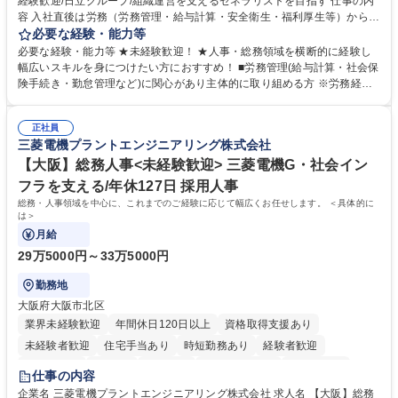
経験歓迎/日立グループ/組織運営を支えるゼネラリストを目指す 仕事の内
容 入社直後は労務（労務管理・給与計算・安全衛生・福利厚生等）からお
任せいたします。将来は総務・採用・教育業務へ守備範囲を広げ、組織運
必要な経験・能力等
営を支えるゼネラリストをめざせます。 ・初期業務：労働時間管理、給与
必要な経験・能力等 ★未経験歓迎！ ★人事・総務領域を横断的に経験し
計算、社会保険対応、福利厚生管理、安全衛生、健康経営推進等をお任せ
幅広いスキルを身につけたい方におすすめ！ ■労務管理(給与計算・社会保
します。ご経験に応じて、休職者管理など、幅広く経験を積んでいただき
険手続き・勤怠管理など)に関心があり主体的に取り組める方 ※労務経験
ます。 ・将来的な広がり：総務・採用・教育・税務対応・経営企画等。
者は早期にご活躍いただけます。 ■チームで仕事を推進できる方■将来は
★メンバーがマンツーマンで丁寧に教えるため、ご経験が浅くても安心！
マネジメント職として活躍したい 【尚可】■人事、労務、採用、教育業務
幅広く経験を積みたい意欲がある方に最適な環境です。 募集職種 【総
正社員
のご経験 ■労務管理（給与計算・社会保険手続き・勤怠管理など）の経験
三菱電機プラントエンジニアリング株式会社
務・人事】未経験歓迎/日立グループ/組織運営を支えるゼネラリストを目
■衛生管理者の資格をお持ちの方 学歴・資格 学歴：大学院 大学 高専 短大
指す
専修学校 高校 語学力： 資格：
【大阪】総務人事<未経験歓迎> 三菱電機G・社会イン
フラを支える/年休127日 採用人事
総務・人事領域を中心に、これまでのご経験に応じて幅広くお任せします。 ＜具体的に
は＞
月給
29万5000円～33万5000円
勤務地
大阪府大阪市北区
業界未経験歓迎
年間休日120日以上
資格取得支援あり
未経験者歓迎
住宅手当あり
時短勤務あり
経験者歓迎
退職金あり
在宅OK
賞与あり
完全週休2日制
交通費支給
仕事の内容
駅近5分以内
土日祝休み
服装自由
寮・社宅あり
食事補助あり
企業名 三菱電機プラントエンジニアリング株式会社 求人名 【大阪】総務