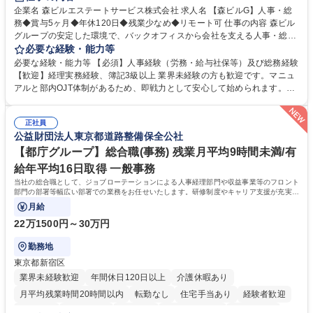
完全週休2日制
交通費支給
長期歓迎
駅近5分以内
土日祝休み
企業名 森ビルエステートサービス株式会社 求人名 【森ビルG】人事・総
務◆賞与5ヶ月◆年休120日◆残業少なめ◆リモート可 仕事の内容 森ビル
グループの安定した環境で、バックオフィスから会社を支える人事・総務
をお任せします。 労務と総務の業務をバランスよく担当し、ゆくゆくは制
必要な経験・能力等
度改定などのコア業務にも挑戦できる、やりがいある環境です。 ■勤怠管
必要な経験・能力等 【必須】人事経験（労務・給与社保等）及び総務経験
理、給与計算、社会保険手続き、年末調整等の労務管理全般 ■入退社手続
【歓迎】経理実務経験、簿記3級以上 業界未経験の方も歓迎です。マニュ
き、社内規定の改定や人事制度改定などのコア業務 ■社内イベントの企画
アルと部内OJT体制があるため、即戦力として安心して始められます。
運営やその他総務業務全般 ※労務と総務を1：1の割合でお任せ。 入社後
【魅力・やりがい】森ビルGの安定基盤で労務から総務まで幅広く携われ
は部内のOJTを中心に、あなたの経験に合わせて不足している部分はいつ
ます。定型業務に留まらず、社内規定や人事制度の改定など会社のコア業
でも質問・相談できる環境が整っているため、安心して成長できます。 募
正社員
務に挑戦できるため、自身の成長と組織への貢献度をダイレクトに実感で
公益財団法人東京都道路整備保全公社
集職種 【森ビルG】人事・総務◆賞与5ヶ月◆年休120日◆残業少なめ◆
きます。 残業少なめ、週1日リモート可など、ワークライフバランスを保
リモート可
ち長期活躍できる環境です。 「これまでの幅広い経験を活かし、長期的な
【都庁グループ】総合職(事務) 残業月平均9時間未満/有
キャリアを築きたい」という前向きな意欲と挑戦を全力で応援します。 学
給年平均16日取得 一般事務
歴・資格 学歴：大学院 大学 高専 短大 専修学校 高校 語学力： 資格：日商
当社の総合職として、ジョブローテーションによる人事経理部門や収益事業等のフロント
簿記検定1級 日商簿記検定2級 日商簿記検定3級
部門の部署等幅広い部署での業務をお任せいたします。研修制度やキャリア支援が充実し
ております！ ※下記業務詳細
月給
22万1500円～30万円
勤務地
東京都新宿区
業界未経験歓迎
年間休日120日以上
介護休暇あり
月平均残業時間20時間以内
転勤なし
住宅手当あり
経験者歓迎
研修あり
退職金あり
賞与あり
完全週休2日制
交通費支給