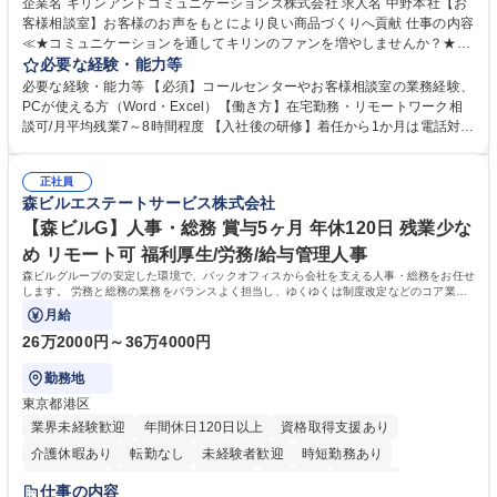
企業名 キリンアンドコミュニケーションズ株式会社 求人名 中野本社【お
客様相談室】お客様のお声をもとにより良い商品づくりへ貢献 仕事の内容
≪★コミュニケーションを通してキリンのファンを増やしませんか？★≫
お客様のお声をより良い商品づくりに活かしていく上で、窓口となるお客
必要な経験・能力等
様相談室でのお仕事です。 日々お客様からいただくキリングループへのご
必要な経験・能力等 【必須】コールセンターやお客様相談室の業務経験、
意見を、企業活動に活かしています。お客様からの声に迅速かつ誠意をも
PCが使える方（Word・Excel）【働き方】在宅勤務・リモートワーク相
って対応、情報提供するとともにグループ内活動に反映しています。 【具
談可/月平均残業7～8時間程度 【入社後の研修】着任から1か月は電話対応
体的には】電話応対、メール、お手紙対応、ご指摘品調査報告書作成、有
のOJTを中心に実施し、電話対応に慣れた段階でメール・手紙のOJTを実
人チャットボット対応など。 【1日の対応件数】■電話：月間一人当たり
施する予定です。独り立ち以降もしっかりフォローする体制を整えていま
平均100件前後■メール・手紙：同上40件前後 募集職種 中野本社【お客様
正社員
すのでご安心ください。 【当社について】キリングループの広報機能を担
森ビルエステートサービス株式会社
相談室】お客様のお声をもとにより良い商品づくりへ貢献
う会社として、お客様との出会いを大切にし、磨き上げたホスピタリティ
を込めてコミュニケーションをとりながら広報関連業務を行っておりま
【森ビルG】人事・総務 賞与5ヶ月 年休120日 残業少な
す。 学歴・資格 学歴：大学院 大学 高専 短大 専修学校 高校 語学力： 資
め リモート可 福利厚生/労務/給与管理人事
格：
森ビルグループの安定した環境で、バックオフィスから会社を支える人事・総務をお任せ
します。 労務と総務の業務をバランスよく担当し、ゆくゆくは制度改定などのコア業務
にも挑戦できる、やりがいある環境です。
月給
26万2000円～36万4000円
勤務地
東京都港区
業界未経験歓迎
年間休日120日以上
資格取得支援あり
介護休暇あり
転勤なし
未経験者歓迎
時短勤務あり
経験者歓迎
退職金あり
在宅OK
賞与あり
育休あり
仕事の内容