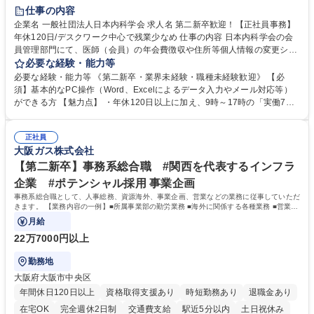
仕事の内容
企業名 一般社団法人日本内科学会 求人名 第二新卒歓迎！【正社員事務】
年休120日/デスクワーク中心で残業少なめ 仕事の内容 日本内科学会の会
員管理部門にて、医師（会員）の年会費徴収や住所等個人情報の変更シス
テム入力、電話・FAX対応をお任せします。将来的には、各種委員会の運
必要な経験・能力等
営事務局業務などにも幅広く携わっていただきます。 【会員管理・データ
必要な経験・能力等 《第二新卒・業界未経験・職種未経験歓迎》 【必
入力業務】 ・医師（会員）の住所変更、個人情報のシステム登録・更新
須】基本的なPC操作（Word、Excelによるデータ入力やメール対応等）
・年会費の徴収管理や入金データの照合確認 【問い合わせ対応】 ・会員
ができる方 【魅力点】 ・年休120日以上に加え、9時～17時の「実働7時
（医師）からの電話、FAX、ネット申請に伴う相談受付 ・複雑な案件のへ
間勤務」で残業も少なくワークライフバランスは抜群です。 【将来的な業
のエスカレーション・連携対応 募集職種 第二新卒歓迎！【正社員事務】
務（各種委員会運営）】 ・学会内における各種委員会のスケジュール調
年休120日/デスクワーク中心で残業少なめ
正社員
整、資料作成、当日の運営サポート 学歴・資格 学歴：大学院 大学 語学
大阪ガス株式会社
力： 資格：
【第二新卒】事務系総合職 #関西を代表するインフラ
企業 #ポテンシャル採用 事業企画
事務系総合職として、人事総務、資源海外、事業企画、営業などの業務に従事していただ
きます。 【業務内容の一例】■所属事業部の勤労業務 ■海外に関係する各種業務 ■営業部
門の企画スタッフ、ルート営業
月給
22万7000円以上
勤務地
大阪府大阪市中央区
年間休日120日以上
資格取得支援あり
時短勤務あり
退職金あり
在宅OK
完全週休2日制
交通費支給
駅近5分以内
土日祝休み