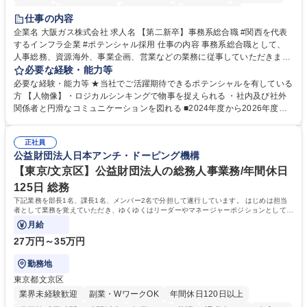
服装自由
第二新卒歓迎
寮・社宅あり
食事補助あり
仕事の内容
企業名 大阪ガス株式会社 求人名 【第二新卒】事務系総合職 #関西を代表
するインフラ企業 #ポテンシャル採用 仕事の内容 事務系総合職として、
人事総務、資源海外、事業企画、営業などの業務に従事していただきま
す。 【業務内容の一例】■所属事業部の勤労業務 ■海外に関係する各種業
必要な経験・能力等
務 ■営業部門の企画スタッフ、ルート営業 【キャリアパス】入社後の配属
必要な経験・能力等 ★当社でご活躍期待できるポテンシャルを有している
ポジションで一定期間ご活躍頂いた後、本人の適性及び将来のキャリアを
方 【人物像】・ロジカルシンキングで物事を捉えられる ・社内及び社外
鑑みてジョブローテーションを行います。 【育成】OJTでの現場育成や研
関係者と円滑なコミュニケーションを図れる ■2024年度から2026年度ま
修カリキュラムを通じて、Daigasグループの業務で必要となる知識につい
での3ヵ年を対象とする「Daigasグループ中期経営計画2026」を策定しま
て学んでいただきます。 募集職種 【第二新卒】事務系総合職 #関西を代
した。https://www.osakagas.co.jp/company/press/pr2024/1777576_564
表するインフラ企業 #ポテンシャル採用
正社員
72.html ■エネルギーセキュリティの不安定化や気候変動による自然災害の
公益財団法人日本アンチ・ドーピング機構
甚大化など、これまで以上に社会課題解決の重要性が高まっています。
「未来の日常」の創造に向けて持続可能な社会の実現に貢献してまいりま
【東京/文京区】公益財団法人の総務人事業務/年間休日
す。 学歴・資格 学歴：大学院 大学 語学力： 資格：
125日 総務
下記業務を部長1名、課長1名、メンバー2名で分担して遂行しています。 はじめは担当
者として業務を覚えていただき、ゆくゆくはリーダーやマネージャーポジションとして活
躍いただくことを期待しています。
月給
27万円～35万円
勤務地
東京都文京区
業界未経験歓迎
副業・WワークOK
年間休日120日以上