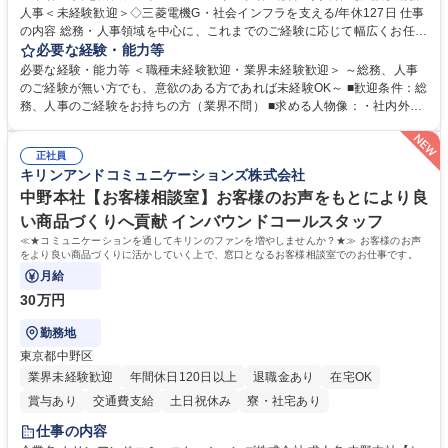
人事＜未経験歓迎＞◇三菱電機G・社会インフラを支える/年休127日 仕事
の内容 総務・人事領域を中心に、これまでのご経験に応じて幅広くお任せ
します。 ＜具体的には＞ ・総務/人事労務（給与・社保・勤怠管理など）
必要な経験・能力等
・採用・教育研修 ・福利厚生運用 など ※基本的には事務所勤務ですが、
必要な経験・能力等 ＜職種未経験歓迎・業界未経験歓迎＞ ～総務、人事
採用や教育等の業務内容により、関西圏以外への日帰り・宿泊を伴う国内
のご経験が無い方でも、意欲のある方であれば未経験OK～ ■歓迎条件：総
出張もございます。 ※担当業務を持ちつつ、お互いに助け合いながら、総
務、人事のご経験をお持ちの方（業界不問） ■求める人物像：・社内外の
務部という組織として協力しながら進める体制です。 募集職種 【大阪】
関係各部門との調整を率先して行い、業務を円滑に遂行できる協調性やコ
総務人事＜未経験歓迎＞◇三菱電機G・社会インフラを支える/年休127日
ミュニケーション能力を持っている方 ・人事総務領域に興味がありゼネラ
正社員
リスト志向をお持ちの方 学歴・資格 学歴：大学院 大学 語学力： 資格：
キリンアンドコミュニケーションズ株式会社
中野本社【お客様相談室】お客様のお声をもとにより良
い商品づくりへ貢献 インバウンドコールスタッフ
≪★コミュニケーションを通してキリンのファンを増やしませんか？★≫ お客様のお声
をより良い商品づくりに活かしていく上で、窓口となるお客様相談室でのお仕事です。
月給
30万円
勤務地
東京都中野区
業界未経験歓迎
年間休日120日以上
退職金あり
在宅OK
賞与あり
交通費支給
土日祝休み
寮・社宅あり
仕事の内容