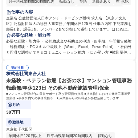
月平均残業時間20時間以内
転勤なし
英語
退職金あり
在宅OK
賞与あり
育休あり
完全週休2日制
交通費支給
土日祝休み
仕事の内容
食事補助あり
企業名 公益財団法人日本アンチ・ドーピング機構 求人名 【東京／文京
区】公益財団法人の総務人事業務／年間休日125日 仕事の内容 下記業務を
部長1名、課長1名、メンバー2名で分担して遂行しています。 はじめは担
当者として業務を覚えていただき、ゆくゆくはリーダーやマネージャーポ
必要な経験・能力等
ジションとして活躍いただくことを期待しています。 【総務・人事グルー
必要な経験・能力等 ・公的助成金や補助金の申請・四半期、年間報告経験
プの業務内容】 ・人事制度関連 ・採用活動 ・教育研修の企画、実行 ・勤
・総務経験 ・PCスキル中級以上（Word、Excel、PowerPoint） ・社内外
怠管理 ・官公庁への各種提出 ・法定の会議運営（評議員会、理事会） ・
と円滑な調整ができるコミュニケーション能力 ・口が堅い方 ■歓迎要件
コンプライアンス ・内部規程やルールの管理、整備、文書管理 ・契約関
・採用業務経験 ・英語に抵抗がない方 ・営業経験 学歴・資格 学歴：大学
連 ・衛生管理 ・防災関連・公的助成金の管理・オフィス、ファシリティ
院 大学 高専 短大 専修学校 高校 語学力： 資格：
管理 ・福利厚生関連 ・職員からの問合せ、相談対応 ・その他日常の総務
契約社員
株式会社関東合人社
業務全般 募集職種 【東京／文京区】公益財団法人の総務人事業務／年間
休日125日
未経験・ベテラン歓迎【お茶の水】マンション管理事務
転勤無/年休123日 その他不動産施設管理/保全
■マンション管理組合の運営サポート及び管理員の指導 ■担当物件における修繕工事等受
注業務 ■事務所内での事務業務等 ★異業界からの転職者が多数活躍しています
月給
38万円
勤務地
東京都千代田区
年間休日120日以上
月平均残業時間20時間以内
転勤なし