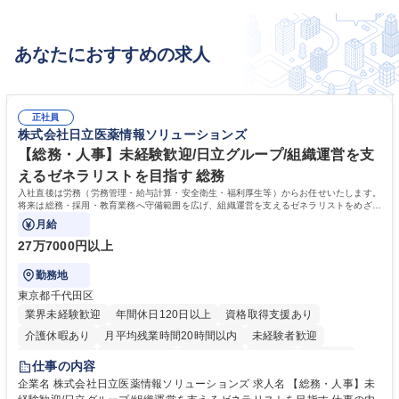
あなたにおすすめの求人
正社員
株式会社日立医薬情報ソリューションズ
【総務・人事】未経験歓迎/日立グループ/組織運営を支
えるゼネラリストを目指す 総務
入社直後は労務（労務管理・給与計算・安全衛生・福利厚生等）からお任せいたします。
将来は総務・採用・教育業務へ守備範囲を広げ、組織運営を支えるゼネラリストをめざせ
ます。
月給
27万7000円以上
勤務地
東京都千代田区
業界未経験歓迎
年間休日120日以上
資格取得支援あり
介護休暇あり
月平均残業時間20時間以内
未経験者歓迎
住宅手当あり
時短勤務あり
退職金あり
在宅OK
賞与あり
仕事の内容
育休あり
完全週休2日制
交通費支給
土日祝休み
寮・社宅あり
企業名 株式会社日立医薬情報ソリューションズ 求人名 【総務・人事】未