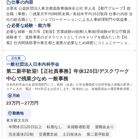
仕事の内容
駅近5分以内
資格取得手当あり
食事補助あり
企業名 公益財団法人東京都道路整備保全公社 求人名 【都庁グループ】総
合職（事務）◇残業月平均9時間未満／有給年平均16日取得 仕事の内容 当
社の総合職として、ジョブローテーションによる人事経理部門や収益事業
等のフロント部門の部署等幅広い部署での業務をお任せいたします。研修
必要な経験・能力等
制度やキャリア支援が充実しております！ ※下記業務詳細 【業務詳細】■
必要な経験・能力等 【歓迎】営業経験or総務/人事/経理経験or官公庁職員
管理部門：広報、人事、経理など当公社の運営に係る管理業務 ■収益部
経験者で、道路事業のゼネラリストとしてのキャリアを積みたい方【社
門：駐車場の新規開拓、管理運営、新宿駅西口広場の「イベントコーナ
風】社内関係部署や東京都と連携が必要なため綿密にコミュニケーション
ー」などの管理運営 ■道路部門：整備の急がれる骨格幹線道路や木造住宅
を図っています。 【業務の魅力】■幅広く携われる：総合職（事務）で
密集地域の特定整備路線の用地取得、道路に関する普及啓発事業、都内の
は、駐車場の管理運営や道路用地の取得、公益財団法人の中枢を担う管理
道路施設や道路工事現場の見学ツアー事業 ※入社後は上記いずれかの部門
正社員
部門など多岐に渡る業務を経験できます。 ■様々なプロジェクト：駐車場
一般社団法人日本内科学会
へ配属。※業務内容変更の範囲：会社の定める業務 募集職種 【都庁グル
事業の他、新宿駅西口広場内に設置された照明を兼ねた広告「ブライトサ
ープ】総合職（事務）◇残業月平均9時間未満／有給年平均16日取得
イン」の管理運営を行うなど、事業収益を生み出す活動を積極的に行って
第二新卒歓迎!【正社員事務】年休120日/デスクワーク
います。 学歴・資格 学歴：大学院 大学 高専 短大 専修学校 高校 語学力：
中心で残業少なめ 一般事務
資格：
日本内科学会の会員管理部門にて、医師（会員）の年会費徴収や住所等個人情報の変更シ
ステム入力、電話・FAX対応をお任せします。将来的には、各種委員会の運営事務局業務
などにも幅広く携わっていただきます。
月給
23万円～27万円
勤務地
東京都文京区
年間休日120日以上
転勤なし
未経験者歓迎
退職金あり
完全週休2日制
交通費支給
土日祝休み
第二新卒歓迎