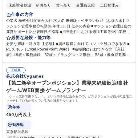
未経験者歓迎
研修あり
賞与あり
交通費支給
土日祝休み
仕事の内容
企業名 株式会社関東合人社 求人名 未経験・ベテラン歓迎【お茶の水】マ
ンション管理事務◎転勤無/年休123日 仕事の内容 ■マンション管理組合の
運営サポート及び管理員の指導 ■担当物件における修繕工事等受注業務 ■
事務所内での事務業務等 ★異業界からの転職者が多数活躍しています
必要な経験・能力等
【年収補足】532万円 ＋別途インセンティヴで平均約100万円/年（昨年度
必要な経験・能力等 【必須】■資格取得に向けてコツコツ努力できる方 ■
実績） ＋管理業務主任者資格手当50,000円/月 ★親会社である株式会社合
PCスキル（Excel,PowerPoint,Word） ■積極的に行動できる方 【入社
人社計画研究所社のグループ会社として、質の高いサービスと適性価格を
者】49歳：事務経験、32歳：ドラッグストア勤務、 58歳：飲食店勤務
武器に約20年受託戸数増加中です。https://www.gojin.co.jp/abt/abt_3.html
等：中途採用の9割が未経験者！ 【資格取得支援】■メンター制度■社内模
募集職種 未経験・ベテラン歓迎【お茶の水】マンション管理事務◎転勤
試や研修制度など充実！ ＊未資格者の8割以上が入社2年以内に資格を取
無/年休123日
正社員
得出来ております！ 【魅力】■フレックス制度、未経験からでも下限年収
株式会社Cygames
を一律支給！ ■管理業務主任者資格取得後には50,000円/月の手当あり！
学歴・資格 学歴：大学院 大学 高専 短大 専修学校 高校 語学力： 資格：第
【第二新卒オープンポジション】業界未経験歓迎/自社
一種運転免許普通自動車
ゲーム/WEB面接 ゲームプランナー
「ゲーム業界で働きたい！」という気持ちはあるものの、どのポジションが自分の適性に
マッチしているか悩んでいる方が対象となります！
年俸
450万円以上
勤務地
東京都渋谷区