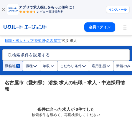
アプリで求人探しをもっと便利に！
インストール
レビュー高評価
無料
会員ログイン
/
/
/
転職・求人トップ
愛知県
名古屋市
溶接 求人
検索条件を設定する
勤務地
職種
年収
こだわり条件
雇用形態
新着のみ
1
名古屋市（愛知県） 溶接 求人の転職・求人・中途採用情
報
条件に合った求人が 0件でした
検索条件を緩めて、再度検索してください