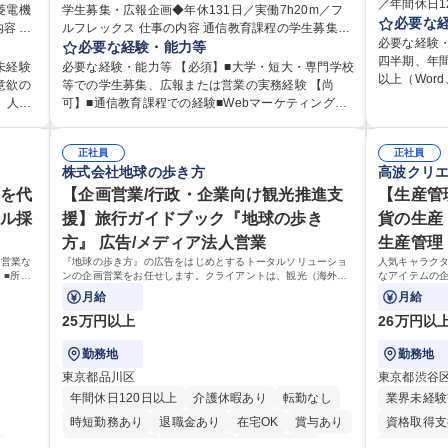
／年間休日125日 仕事の内容 下記
菱電機
学生募集・広報企画◆年休131日／実働7h20m／フ
課長1名、
必要な
ルフレックス 仕事の内容 通信教育課程の学生募集活
はじめは担
必要な経験
応じて
動を担当。学生増に向けた効果的な施策立案から実
必要な経験・能力等
ゆくはリー
四半期、年間
行までお任せします。 ■通信教育課程における学生募
未経験
必要な経験・能力等 【必須】■大学・短大・専門学校
躍いただくことを
以上（Word
育研修
集・広報・営業・企画業務 ■併修校への営業活動およ
意欲の
等での学生募集、広報または営業の実務経験 【尚
ループの業務
な調整がで
です
び関係構築 ■入学説明会・個別相談会の企画・運営・
、人事
可】■通信教育課程での経験■Webマーケティング経
育研修の企画
方 ■歓迎要件 ・採用業務経験 ・英語に抵抗がない方
以外へ
実施 ■入学検討者への進学相談・提案業務 ※3週に1
験■募集・広報施策の企画・効果検証経験■プロジェ
出 ・法定の
・営業経験 学歴・資格 学歴：大学院 大学 高専 短大
 ※担
回程度＋学校行事等で土日出勤（年間8～10日程度）
て行
クト推進・業務改善経験 教育機関での募集・広報・
ライアンス
専修学校 高
、総務
あり。振替休日を取得いただきます。 【業務内容の
正社員
正社員
ニケー
営業経験や通信教育課程での知見を活かせます！
管理 ・契約
株式会社地球の歩き方
高波クリ
です。
変更範囲】会社の定める業務 募集職種 通信教育課程
興味が
【働き方について】年間休日131日、実働7時間20
の管理・オ
三菱電
の学生募集・広報企画◆年休131日／実働7h20m／
西を代
分、フルフレックス制導入（試用期間終了後）でワ
【企画営業/行政・企業向け観光推進支
【生産管
連 ・職員か
フルフレックス
ークライフバランス良く働けます。 【当社の強み】1
ャル採
援】旅行ガイドブック『地球の歩き
貨の生産
務業務全般 募集職種 【東京／文京区】公益財団法人
925年創立の歴史を有し、通信教育課程の在籍者数は
の総務人事業
方』 広告/メディア法人営業
生産管理
全国トップクラスの実績を誇る安定基盤がありま
、営業な
『地球の歩き方』の広告をはじめとするトータルソリューショ
人気キャラク
す。 学歴・資格 学歴：大学院 大学 語学力： 資格：
】■所属
ンの企画営業をお任せします。クライアントは、観光（海外旅
なアイテムの
門の企画
行、国内旅行、インバウンド）で地域や事業を推進したい国内
商品の生産管
月給
月給
外の行政や企業です。
がいのあるポ
25万円以上
26万円以
勤務地
勤務地
東京都品川区
東京都渋谷
年間休日120日以上
介護休暇あり
転勤なし
業界未経験
時短勤務あり
退職金あり
在宅OK
賞与あり
資格取得支
完全週休2日制
交通費支給
駅近5分以内
平日のみO