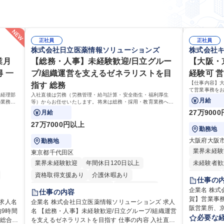
正社員
正社員
株式会社日立医薬情報ソリューションズ
株式会社
業月
【総務・人事】未経験歓迎/日立グルー
【大阪・
 一
プ/組織運営を支えるゼネラリストを目
経験可 
【仕事内容】
指す 総務
て営業事務をお
事経理部
入社直後は労務（労務管理・給与計算・安全衛生・福利厚生
見積の作成・
月給
の業務を
等）からお任せいたします。将来は総務・採用・教育業務へ守
務業務や業務
ておりま
備範囲を広げ、組織運営を支えるゼネラリストをめざせます。
27万900
月給
27万7000円以上
勤務地
大阪府大阪
勤務地
業界未経験
東京都千代田区
業界未経験歓迎
年間休日120日以上
未経験者歓
資格取得支援あり
介護休暇あり
育休あり
仕事の
月平均残業時間20時間以内
未経験者歓迎
駅近5分以
企業名 株式会社キーエ
仕事の内容
住宅手当あり
時短勤務あり
退職金あり
賀】営業事務 ※未経験可
企業名 株式会社日立医薬情報ソリューションズ 求人
阪営業所、
9時間
名 【総務・人事】未経験歓迎/日立グループ/組織運営
在宅OK
賞与あり
育休あり
完全週休2日制
業事務をお
必要な
を支えるゼネラリストを目指す 仕事の内容 入社直後
交通費支給
土日祝休み
寮・社宅あり