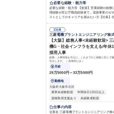
として、ジョブローテーションによる人事経
必要な経験・能力等
や収益事業等のフロント部門の部署等幅広い
必要な経験・能力等 【歓迎】営業経験or総務/
の業務をお任せいたします。研修制度やキャ
理経験or官公庁職員経験者で、道路事業のゼ
援が充実しております！ ※下記業務詳細 【業務詳
ストとしてのキャリアを積みたい方【社風】
細】■管理部門：広報、人事、経理など当公社
係部署や東京都と連携が必要なため綿密にコ
に係る管理業務 ■収益部門：駐車場の新規開
ケーションを図っています。 【業務の魅力】■幅広く
運営、新宿駅西口広場の「イベントコーナー
正社員
携われる：総合職（事務）では、駐車場の管
三菱電機プラントエンジニアリング株
の管理運営 ■道路部門：整備の急がれる骨格
や道路用地の取得、公益財団法人の中枢を担
や木造住宅密集地域の特定整備路線の用地取
部門など多岐に渡る業務を経験できます。 ■
【大阪】総務人事<未経験歓迎> 
路に関する普及啓発事業、都内の道路施設や
ロジェクト：駐車場事業の他、新宿駅西口広
機G・社会インフラを支える/年休1
事現場の見学ツアー事業 ※入社後は上記いず
設置された照明を兼ねた広告「ブライトサイ
採用人事
部門へ配属。※業務内容変更の範囲：会社の
管理運営を行うなど、事業収益を生み出す活
業務 募集職種 【都庁グループ】総合職（事務）◇残
総務・人事領域を中心に、これまでのご経験に応じて
極的に行っています。 学歴・資格 学歴：大学院 大学
任せします。 ＜具体的には＞
業月平均9時間未満／有給年平均16日取得
高専 短大 専修学校 高校 語学力： 資格：
月給
29万5000円～33万5000円
勤務地
大阪府大阪市北区
業界未経験歓迎
年間休日120日以上
資格取得支援あり
未経験者歓迎
住宅手当あり
時短勤務あり
経験者歓迎
仕事の内容
退職金あり
在宅OK
賞与あり
企業名 三菱電機プラントエンジニアリング株