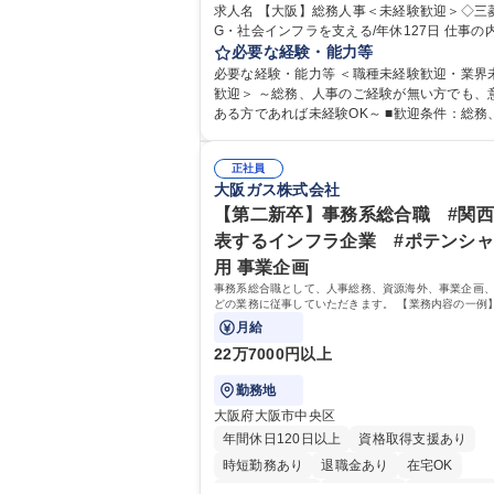
求人名 【大阪】総務人事＜未経験歓迎＞◇三
完全週休2日制
交通費支給
駅近5分以内
G・社会インフラを支える/年休127日 仕事の内容 総
土日祝休み
服装自由
寮・社宅あり
務・人事領域を中心に、これまでのご経験に
必要な経験・能力等
食事補助あり
幅広くお任せします。 ＜具体的には＞ ・総務/人事労
必要な経験・能力等 ＜職種未経験歓迎・業界
務（給与・社保・勤怠管理など） ・採用・教
歓迎＞ ～総務、人事のご経験が無い方でも、
・福利厚生運用 など ※基本的には事務所勤務
ある方であれば未経験OK～ ■歓迎条件：総務
が、採用や教育等の業務内容により、関西圏
のご経験をお持ちの方（業界不問） ■求める人物
の日帰り・宿泊を伴う国内出張もございます。
像：・社内外の関係各部門との調整を率先し
当業務を持ちつつ、お互いに助け合いながら
正社員
い、業務を円滑に遂行できる協調性やコミュ
大阪ガス株式会社
部という組織として協力しながら進める体制
ション能力を持っている方 ・人事総務領域に
募集職種 【大阪】総務人事＜未経験歓迎＞◇
ありゼネラリスト志向をお持ちの方 学歴・資格 学
【第二新卒】事務系総合職 #関
機G・社会インフラを支える/年休127日
歴：大学院 大学 語学力： 資格：
表するインフラ企業 #ポテンシ
用 事業企画
事務系総合職として、人事総務、資源海外、事業企画
どの業務に従事していただきます。 【業務内容の一例
事業部の勤労業務 ■海外に関係する各種業務 ■営業部
月給
スタッフ、ルート営業
22万7000円以上
勤務地
大阪府大阪市中央区
年間休日120日以上
資格取得支援あり
時短勤務あり
退職金あり
在宅OK
完全週休2日制
交通費支給
駅近5分以内