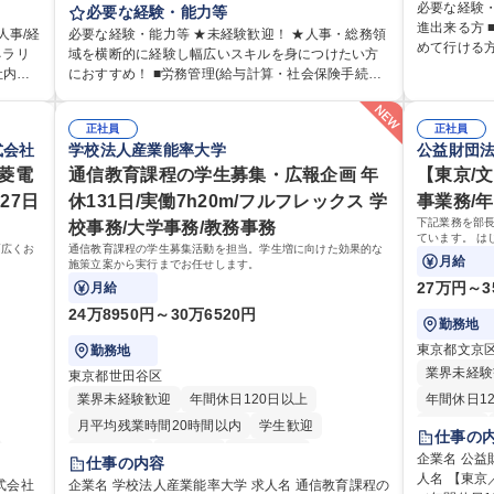
伝票や見積
必要な経験
理部門
は労務（労務管理・給与計算・安全衛生・福利厚生
必要な経験・能力等
所内で発生す
進出来る方
部署で
等）からお任せいたします。将来は総務・採用・教
人事/経
必要な経験・能力等 ★未経験歓迎！ ★人事・総務領
育制度】ご
めて行ける
リア支
育業務へ守備範囲を広げ、組織運営を支えるゼネラ
ネラリ
域を横断的に経験し幅広いスキルを身につけたい方
にて業務を
保育業界等
リストをめざせます。 ・初期業務：労働時間管理、
社内関
におすすめ！ ■労務管理(給与計算・社会保険手続
ステムがき
社実績有 【当社の事務職について】単なる事務では
の運営
給与計算、社会保険対応、福利厚生管理、安全衛
ミュニ
き・勤怠管理など)に関心があり主体的に取り組める
仕事に慣れ
なく主体性
拓、管理
生、健康経営推進等をお任せします。ご経験に応じ
方 ※労務経験者は早期にご活躍いただけます。 ■チ
ムで成果を
の付加価値
」など
て、休職者管理など、幅広く経験を積んでいただき
正社員
正社員
理運営
ームで仕事を推進できる方■将来はマネジメント職と
に共有しな
加えて、お
式会社
学校法人産業能率大学
公益財団
幹線道路
ます。 ・将来的な広がり：総務・採用・教育・税務
う管理
して活躍したい 【尚可】■人事、労務、採用、教育業
して業務に取り組
ポート、改
得、道
対応・経営企画等。 ★メンバーがマンツーマンで丁
様々なプ
三菱電
務のご経験 ■労務管理（給与計算・社会保険手続き・
通信教育課程の学生募集・広報企画 年
【東京/
阪・京都・
シャリスト
道路工
寧に教えるため、ご経験が浅くても安心！幅広く経
場内に
勤怠管理など）の経験 ■衛生管理者の資格をお持ちの
27日
休131日/実働7h20m/フルフレックス 学
事業務/年
から頼られる
れかの
験を積みたい意欲がある方に最適な環境です。 募集
ン」の
方 学歴・資格 学歴：大学院 大学 高専 短大 専修学校
下記業務を部長
校事務/大学事務/教務事務
の退勤以降
定める
職種 【総務・人事】未経験歓迎/日立グループ/組織運
動を積
高校 語学力： 資格：
ています。 は
リハリのある働き方
営を支えるゼネラリストを目指す
幅広くお
通信教育課程の学生募集活動を担当。学生増に向けた効果的な
ゆくはリーダ
月給
施策立案から実行までお任せします。
大学院 大学
ことを期待し
27万円～3
月給
24万8950円～30万6520円
勤務地
東京都文京
勤務地
業界未経験
東京都世田谷区
業界未経験歓迎
年間休日120日以上
年間休日1
月平均残業時間20時間以内
学生歓迎
転勤なし
仕事の
退職金あり
賞与あり
交通費支給
賞与あり
企業名 公益
仕事の内容
土日祝休み
人名 【東
交通費支給
式会社
企業名 学校法人産業能率大学 求人名 通信教育課程の