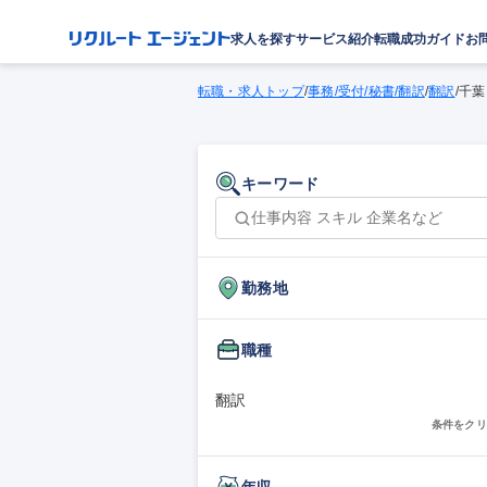
求人を探す
サービス紹介
転職成功ガイド
お
転職・求人トップ
/
事務/受付/秘書/翻訳
/
翻訳
/
千葉
キーワード
勤務地
職種
翻訳
条件をクリ
年収