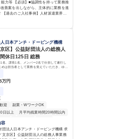
の作成・カタログ送付・来客対応・営業
・能力等 【必須】■協調性を持って業務推
る事務業務や業務改善をお任せ。 【教
 ■改善案を出しながら、主体的に業務を進
入社後、育成担当とペアになりながらOJT
方 【過去のご入社事例】人材派遣業界や
覚えていただくことが可能です。業務シ
、メーカー以外、営業事務未経験者の入
ちんと構築されているため、スムーズに
ることができる環境です。また、「チー
を発揮したサポートにより、キーエンス
出す文化」があり、良いやり方を積極的
向上に貢献します。ベースの定型業務に
がら常に改善を目指す風土のため、安心
客様や社員の状況に合わせ、能動的なサ
法人日本アンチ・ドーピング機構
んでいただけます。 募集職種 【大
善の動きも期待され。組織を支えるスペ
文京区】公益財団法人の総務人
滋賀】営業事務 ※未経験可
として、チームに貢献し、結果的に社員
間休日125日 総務
存在になることができます。平均19:30
1名、課長1名、メンバー2名で分担して遂行し
の業務の持ち帰りも禁止されており、メ
じめは担当者として業務を覚えていただき、ゆく
となります。 学歴・資格 学歴：
ーやマネージャーポジションとして活躍いただく
 高専 短大 語学力： 資格：
ています。
5万円
区
歓迎
副業・WワークOK
20日以上
月平均残業時間20時間以内
英語
退職金あり
在宅OK
内容
育休あり
完全週休2日制
財団法人日本アンチ・ドーピング機構 求
京／文京区】公益財団法人の総務人事業務
土日祝休み
食事補助あり