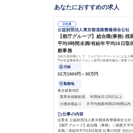
あなたにおすすめの求人
正社員
公益財団法人東京都道路整備保全公社
【都庁グループ】総合職(事務) 残
平均9時間未満/有給年平均16日取得
般事務
当社の総合職として、ジョブローテーションによる人
門や収益事業等のフロント部門の部署等幅広い部署で
お任せいたします。研修制度やキャリア支援が充実し
月給
す！ ※下記業務詳細
22万1500円～30万円
勤務地
東京都新宿区
業界未経験歓迎
年間休日120日以上
介護休暇あり
月平均残業時間20時間以内
転勤なし
住宅手当あり
経験者歓迎
仕事の内容
研修あり
退職金あり
賞与あり
企業名 公益財団法人東京都道路整備保全公社 求人名
【都庁グループ】総合職（事務）◇残業月平均
完全週休2日制
交通費支給
駅近5分以内
未満／有給年平均16日取得 仕事の内容 当社の総合職
資格取得手当あり
食事補助あり