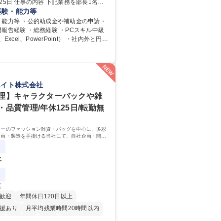
業務を部長1名、
メンバー2名で分担して遂行しています。
経験・能力等
当者として業務を覚えていただき、ゆく
・能力等 ・公的助成金や補助金の申請・
ダーやマネージャーポジションとして活
報告経験 ・総務経験 ・PCスキル中級
期待しています。 【総務・人事グ
、Excel、PowerPoint） ・社内外と円滑
内容】 ・人事制度関連 ・採用活動 ・教
きるコミュニケーション能力 ・口が堅い
、実行 ・勤怠管理 ・官公庁への各種提
会議運営（評議員会、理事会） ・コンプ
 ・内部規程やルールの管理、整備、文書
校 語学力： 資格：
関連 ・衛生管理 ・防災関連・公的助成金
エイト株式会社
フィス、ファシリティ管理 ・福利厚生関
理】キャラクターバックや雑
らの問合せ、相談対応 ・その他日常の総
・品質管理/年休125日/転勤無
務／年間休日125日
ターのファッション雑貨・バッグを中心に、多彩
企画・製造を手掛ける当社にて、自社企画・開発
理・品質管理を担当。『かわいい』を届けるやり
ジションです。
上
区
歓迎
年間休日120日以上
援あり
月平均残業時間20時間以内
K
転勤なし
英語
住宅手当あり