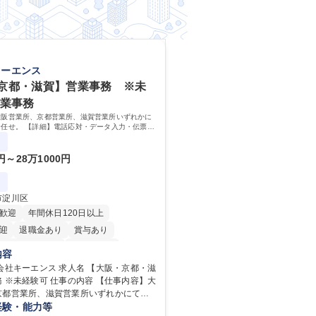
キーエンス
京都・滋賀】営業事務 ※未
営業事務
大阪営業所、京都営業所、滋賀営業所いずれかに
任せ。 【詳細】電話応対・データ入力・伝票や
カタログ送付・来客対応・営業所内で発生する事
改善をお任せ。
0円～28万1000円
市淀川区
歓迎
年間休日120日以上
迎
退職金あり
賞与あり
完全週休2日制
交通費支給
内容
内
土日祝休み
ンス 求人名 【大阪・京都・滋
 仕事の内容 【仕事内容】大
京都営業所、滋賀営業所いずれかにて営
任せ。 【詳細】電話応対・データ入力・
経験・能力等