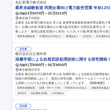
丸紅新電力株式会社
業界未経験歓迎 民間企業向け電力販売営業 年休125日
24万8070円～35万5310円
月給
東京都千代田区
企業名 丸紅新電力株式会社 求人名 ★業界未経験歓迎★民間企業向け電力販売営業◎年休125日/丸紅100％子会
社！ 仕事の内容 民間企業向けの電力販売営業や,代理店営業/官公庁・公共機関の入札対応を担当いただく方を募
集します！ 最初は直販営業から担当いただき,その後,希望/適正等を
す。 【業務内容】■電力販売 ■販売先の開拓/販売促進 ■パートナー開拓 ■入札関連業務 ■営業戦略の立案(顧客ニー
業界未経験歓迎
年間休日120日以上
退職金あり
在宅OK
完全週休2
ズ調査/エリア毎の電力市場価値の予測) 【営業手法】顧客ニーズ調査
を立案しながら電力販売をします。※親会社の丸紅と協業して営業を
民間企業(工場/オフィスビル/ショッピングモール/ホテル等)/公共機関(学校/役所/病院等) 
正社員
迎★民間企業向け電力販売営業◎年休125日/丸紅100％子会社！
株式会社日立製作所
深層学習による自然言語処理技術に関する研究開発 I
51万9000円～58万4000円
月給
東京都国分寺市
企業名 株式会社日立製作所 求人名 深層学習による自然言語処理技術に関する研究開発 仕事の内容 自然言語処理
技術の研究開発において、既存の研究活動・研究チームをリードする
も貢献いただける人財を募集したいと思っています。 【職務概要】 ・自然言語処理技術の研究開発、特許出願、
研究レポート・論文執筆 ・事業部・顧客への技術プレゼン・提案、製
業界未経験歓迎
副業・WワークOK
年間休日120日以上
資格取得支援あ
語処理技術の研究ファンド提案 ・研究チームのリード、後進の研究指導 募集職種 深層学習による自然言語処
在宅OK
完全週休2日制
土日祝休み
術に関する研究開発
正社員