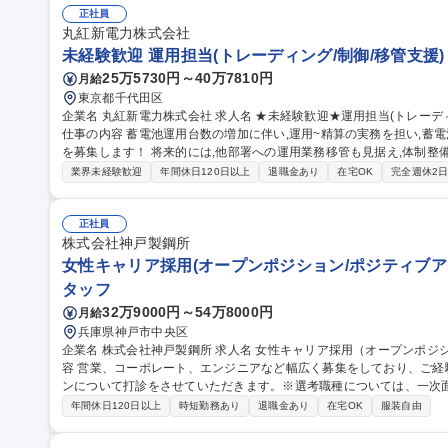
正社員
丸紅新電力株式会社
未経験歓迎 運用担当(トレーディング/制御/移管支援)
25万5730円～40万7810円
月給
東京都千代田区
企業名 丸紅新電力株式会社 求人名 ★未経験歓迎★運用担当(トレーディング/制御/移管支援)◎丸紅100％子会社
仕事の内容 蓄電池運用台数の増加に伴い,運用~精算の実務を担い,蓄
を募集します！ 将来的には,他部署への運用業務移管も見据え,体制整備
力市場(需給調整市場/SPOT市場等)への入札判断および執行 ■充放
業界未経験歓迎
年間休日120日以上
退職金あり
在宅OK
完全週休2
視 ■送配電事業者との精算処理・運用実績の分析・報告 ■運用改善の
管の計画整備・引継ぎ支援 募集職種 ★未経験歓迎★運用担
正社員
株式会社神戸製鋼所
女性キャリア採用(オープンポジション/ポジティブア
タッフ
32万9000円～54万8000円
月給
兵庫県神戸市中央区
企業名 株式会社神戸製鋼所 求人名 女性キャリア採用（オープンポジション／ポジティブアクション） 仕事の内
容 営業、コーポレート、エンジニアなど幅広く募集をしており、ご
ンについて打診をさせていただきます。※選考職種については、一次
【制度】■産前産後休暇 ■育児休業：取得率99.1%（2020年度実績）
年間休日120日以上
時短勤務あり
退職金あり
在宅OK
服装自由
ク ■フレックスタイム制 ■育児休業からの早期復帰支援制度：育児
認可保育所に入れることができずやむなく認可外保育所に入れて復帰