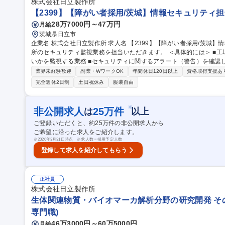
株式会社日立製作所
【2399】【障がい者採用/茨城】情報セキュリティ
28万7000円～47万円
月給
茨城県日立市
企業名 株式会社日立製作所 求人名 【2399】【障がい者採用/茨城】情報セキュリティ担当 仕事の内容 大みか事業
所のセキュリティ監視業務を担当いただきます。 ＜具体的には＞ ■工場内のシステムやネットワークに異常がな
いかを監視する業務 ■セキュリティに関するアラート（警告）を確認
わゆるSOC（Security Operation Center：セキュリティ監
業界未経験歓迎
副業・WワークOK
年間休日120日以上
資格取得支援あ
験やスキル、面接でのご希望を踏まえて決定します。 募集職種 【2399】【障がい者採用/茨城】情報セキュリテ
完全週休2日制
土日祝休み
服装自由
ィ担当
※
非公開求人
25
万件
は
以上
ご登録いただくと、約
25
万件の非公開求人から
ご希望に沿った求人をご紹介します。
※
2026年3月31日時点 ※求人数＝採用予定人数
登録して求人を紹介してもらう
正社員
株式会社日立製作所
生体関連物質・バイオマーカ解析分野の研究開発 その
専門職)
46万3000円～60万5000円
月給