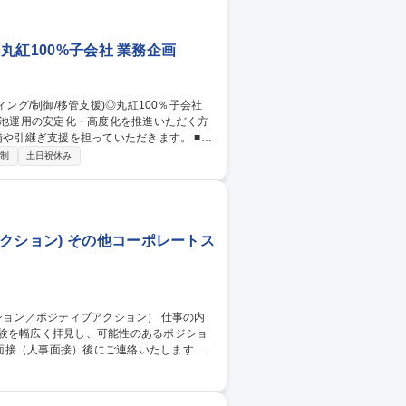
 丸紅100%子会社 業務企画
電池運用の安定化・高度化を推進いただく方
や引継ぎ支援を担っていただきます。 ■電
電最適化・蓄電池のリアルタイム制御指令・監
日制
土日祝休み
検討・実行 ■将来的な他部署への運用業務移
当(トレーディング/制御/移管支援)◎丸紅100％子会社
クション) その他コーポレートス
経験を幅広く拝見し、可能性のあるポジショ
面接（人事面接）後にご連絡いたします
 ■短時間勤務制度（育児・介護） ■テレワー
休業からの早期復帰を希望するものの、子供を
した従業員に対して、認可保育所の利用料