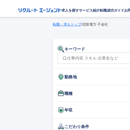
求人を探す
サービス紹介
転職成功ガイド
お
転職・求人トップ
/
北陸電力 子会社
キーワード
勤務地
職種
年収
こだわり条件