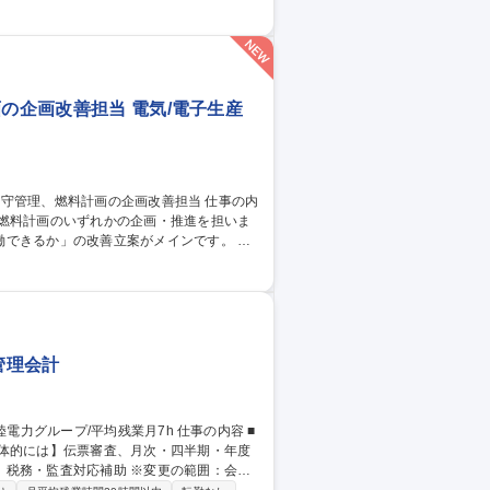
プ/平均残業月7h
の企画改善担当 電気/電子生産
・燃料計画のいずれかの企画・推進を担いま
できるか」の改善立案がメインです。 適
理値の遵守。 (2)設備室:機械または電気設
等）の調達・使用計画、エネルギー収支計算。
のPDCAを回す上流工程に特化して取り組
管理会計
応補助 ※変更の範囲：会社