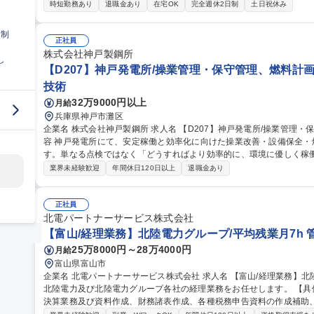
会社の定める業務全般 募集職種 【富山/購買業務】北陸電力グルー
時短勤務あり
退職金あり
在宅OK
完全週休2日制
土日祝休み
日制
正社員
株式会社神戸製鋼所
し
【D207】神戸発電所/操業管理・保守管理、燃料計画
技術
32万9000円以上
月給
兵庫県神戸市灘区
企業名 株式会社神戸製鋼所 求人名 【D207】神戸発電所/操業管理・保守管理、燃料計画の企画改善担当 仕事の内
容 神戸発電所にて、安定稼働と効率化に向けた操業改善・設備保全
す。単なる点検ではなく「どうすればより効率的に、環境に優しく稼働
性に応じ以下いずれかの室へ配属。 (1)発電室:操業改善の企画、環境管
業界未経験歓迎
年間休日120日以上
退職金あり
備の保全計画の策定、長寿命化の検討。 (3)需給管理室:燃料（石炭
現場の作業は協力会社が担うため、技術者として「分析、計画、改善」
める環境です。将来は他拠点とのローテーションも可能。 募集職種 【D207】神戸発電所/操業管理・保守管理、
正社員
燃料計画の企画改善担当
北電パートナーサービス株式会社
【富山/経理業務】北陸電力グループ/平均残業月7h 
25万8000円～28万4000円
月給
富山県富山市
企業名 北電パートナーサービス株式会社 求人名 【富山/経理業務】北陸電力グループ/平均残業月7h 仕事の内容 ■
北陸電力及び北陸電力グループ各社の経理業務をお任せします。 【具体的には】伝票審査、月次・四半期・年度
決算業務及び資料作成、財務諸表作成、各種税務申告資料の作成補助、税務・監査対