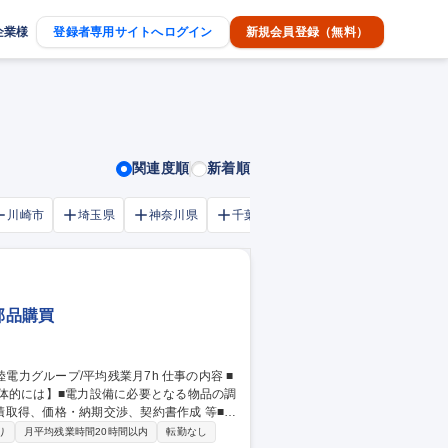
企業様
登録者専用サイトへログイン
新規会員登録（無料）
関連度順
新着順
川崎市
埼玉県
神奈川県
千葉市
大阪府
千葉県
部品購買
取得、価格・納期交渉、契約書作成 等■車
問い合わせ対応 ※変更の範囲：
り
月平均残業時間20時間以内
転勤なし