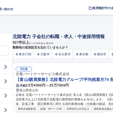
採用検討中の
問い合わせ
北陸電力 子会社の転職・求人・中途採用情報
927
件以上
1
〜
100
件目を表示中
勤務地の追加設定を忘れていませんか？
東京23区
大阪市
名古屋市
東京都
横浜市
正社員
北電パートナーサービス株式会社
【富山/購買業務】北陸電力グループ/平均残業月7h 
23万4000円～25万7000円
月給
富山県富山市
企業名 北電パートナーサービス株式会社 求人名 【富山/購買業務】北陸電力グループ/平均残業月7h 仕事の内容 ■
北陸電力および北陸電力送配電の購買契約業務をお任せします。 【具体的には】■電力設備に必要となる物品の調
達、請負工事、委託業務等に関する契約業務全般（仕様書の確認、見積
両・事務機器等のリース契約に関する業務■購買依頼部門や取引先との各種調整・
業界未経験歓迎
副業・WワークOK
年間休日120日以上
資格取得支援あ