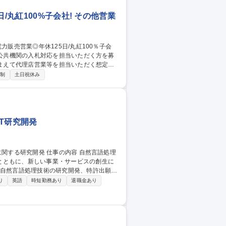
/丸紅100%子会社! その他営業
踏まえて代理店営業等を担当いただく想定で
日制
土日祝休み
/エリア毎の電力市場価値の予測等,営業戦略
することもあります。 【取引先】各業界の
募集職種 ★業界未経験歓
T研究開発
とともに、新しい事業・サービスの創生に
品試作・実証実験等の提案・実施 ・自然言
り
英語
時短勤務あり
退職金あり
理技