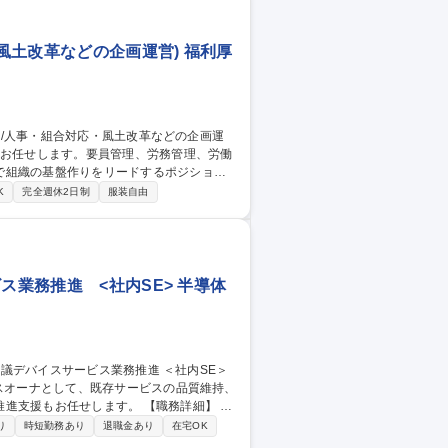
・風土改革などの企画運営) 福利厚
で組織の基盤作りをリードするポジション
K
完全週休2日制
服装自由
4)その他：ダイバーシティ推進や人事データ
。組織規模が限られているからこそ、各人が
境です。 募集職種 【D50
営）
ス業務推進 <社内SE> 半導体
ビスオーナとして、既存サービスの品質維持、
任せします。 【職務詳細】 ■
スの維持、改善、運用 ■サービス全般の売上
り
時短勤務あり
退職金あり
在宅OK
種 【2169】日立グ