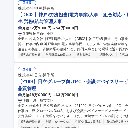
との差額を補助金として支給する制度。■育児のための特別休暇 募集職種 女性キャリア採用（オープンポジショ
正社員
ン／ポジティブアクション）
株式会社神戸製鋼所
【D502】神戸/労務担当(電力事業/人事・組合対応
生/労務/給与管理人事
32万9000円～54万8000円
月給
兵庫県神戸市中央区
企業名 株式会社神戸製鋼所 求人名 【D502】神戸/労務担当（電力事業/人事・組合対応・風土改革などの企画運
営） 仕事の内容 神戸製鋼の電力事業部門にて、人事・労務実務全般をお任せします。要員管理、労務管理、労働
組合との折衝、研修体系の整備など、部門人事として現場に近い距離
です。 (1)労務・組合折衝：現場の課題把握と円滑な運営のための調整。 (2)人事運営：中長期的な要員計画の策
業界未経験歓迎
年間休日120日以上
時短勤務あり
退職金あり
在宅O
定や予算管理。 (3)組織改善：人材育成や風土改革の企画・運用。 (
管理。 将来は本社や他部門の人事・総務とのローテーションも可能
事業運営に深く関与でき、人事のスペシャリストとして飛躍的な成長が期待できる環
正社員
2】神戸/労務担当（電力事業/人事・組合対応・風土改革などの企画運
株式会社日立製作所
【2169】日立グループ向けPC・会議デバイスサービ
品質管理
48万6000円～63万2000円
月給
神奈川県川崎市幸区
企業名 株式会社日立製作所 求人名 【2169】日立グループ向けPC・会議デバイスサービス業務推進 ＜社内SE＞
仕事の内容 グローバルDaaS、および会議デバイスサービスのサー
安定供給、コスト管理を行います。また、新規サービスの検討とその推進支援もお
グローバルDaaS、会議デバイスサービスの運用と展開業務 ■サービ
業界未経験歓迎
副業・WワークOK
年間休日120日以上
資格取得支援あ
コスト管理 ■サービスのグローバル展開の企画と推進 ■新規サービスの企画推進と提供 募集職
完全週休2日制
土日祝休み
服装自由