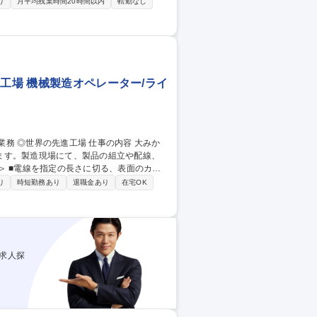
均残業月7h
り
月平均残業時間20時間以内
転勤なし
工場 機械製造オペレーター/ライ
ます。製造現場にて、製品の組立や配線、
 ■電線に番号やラベルを付ける作業（配線の
り
時短勤務あり
退職金あり
在宅OK
で、未経験の方でも安心して始められま
者採用/茨
求人探