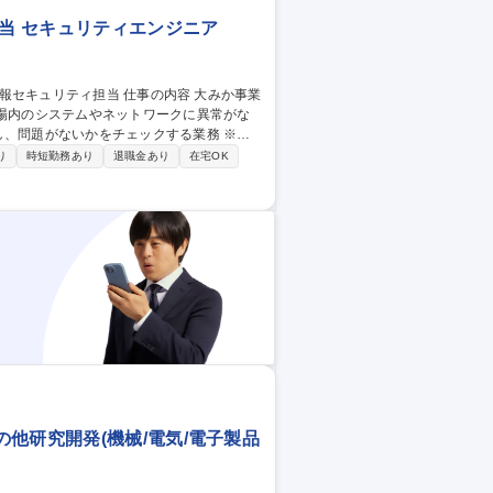
担当 セキュリティエンジニア
し、問題がないかをチェックする業務 ※い
視センター）業務にあたります。 ※業務内容は、ご経
り
時短勤務あり
退職金あり
在宅OK
他研究開発(機械/電気/電子製品