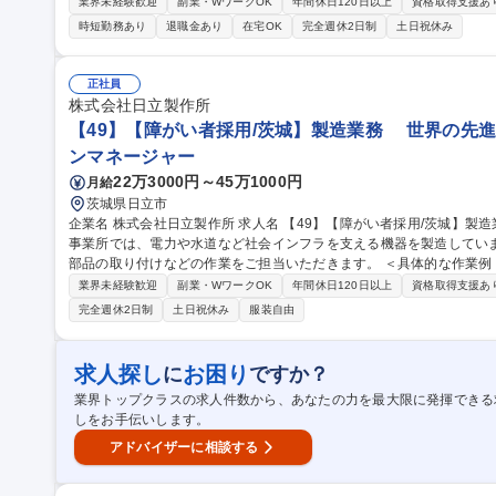
の定める業務全般 募集職種 【富山/経理業務】北陸電力グループ/平
業界未経験歓迎
副業・WワークOK
年間休日120日以上
資格取得支援あ
時短勤務あり
退職金あり
在宅OK
完全週休2日制
土日祝休み
正社員
株式会社日立製作所
【49】【障がい者採用/茨城】製造業務 世界の先進
ンマネージャー
22万3000円～45万1000円
月給
茨城県日立市
企業名 株式会社日立製作所 求人名 【49】【障がい者採用/茨城】製造業務 ◎世界の先進工場 仕事の内容 大みか
事業所では、電力や水道など社会インフラを支える機器を製造してい
部品の取り付けなどの作業をご担当いただきます。 ＜具体的な作業例＞ ■電線を指定の長さに切る、表面のカバ
ーをはがす作業 ■端子（電線の先端パーツ）を工具で取り付ける作業
業界未経験歓迎
副業・WワークOK
年間休日120日以上
資格取得支援あ
目印づけ） ※工具の使い方や作業手順は入社後に丁寧に説明しますの
完全週休2日制
土日祝休み
服装自由
す。 ※業務内容は、ご経験・スキルや面接時の希望を踏まえて決定します。 募集職種 【49】【障がい
城】製造業務 ◎世界の先進工場
求人探し
お困り
に
ですか？
業界トップクラスの求人件数から、あなたの力を最大限に発揮できる
しをお手伝いします。
アドバイザーに相談する