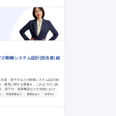
の制御システム設計(担当者) 組
道・原子力・産業機器などの領域における
ロジェクトマネジメントなど、幅広い業務
り
時短勤務あり
退職金あり
在宅OK
機器、プラント等）・ソフトウェア開発
試験、導入支援・プロジェクト計画策定、進捗
開発 募集職種 【オープン
)