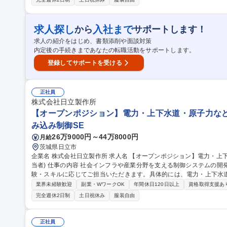
ループ向けPC・会議デバイスサービス業務推進 ＜社内SE＞
求人探し
入社まで
から
サポートします！
求人の紹介をはじめ、書類添削や面談対策
内定後の手続きまであなたの転職活動をサポートします。
登録してサポートを受ける
正社員
株式会社日立製作所
【オープンポジション】電力・上下水道・原子力など
み込み制御SE
26万9000円～44万8000円
月給
茨城県日立市
企業名 株式会社日立製作所 求人名 【オープンポジション】電力・上下水道・原子力などの制御システム設計(担
当者) 仕事の内容 社会インフラや産業分野を支える制御システムの開発・運用に関する業務を、これまでのご経
験・スキルに応じてご担当いただきます。具体的には、電力・上下水
システム設計、ソフトウェア開発、システムインテグレーション、プ
業界未経験歓迎
副業・WワークOK
年間休日120日以上
資格取得支援あ
を対象とします。 【詳細】・制御システムの設計・開発（電力、産業
完全週休2日制
土日祝休み
服装自由
（C/C++、Python、PLC等）・顧客要件に基づくシステム構築、
管理、品質保証 ・IoT、AI、クラウド、セキュリティ技術を用いた新規ソリューション
ポジション】電力・上下水道・原子力などの制御システム設計(担当者
正社員