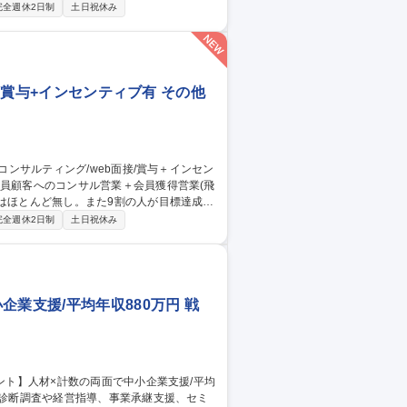
完全週休2日制
土日祝休み
、後継者育成・事業承継支援等独自サービ
事ができ、売り切り営業では無いことから自
会が多く様々なスキル向上が期待できま
ティング/賞与＋インセン有
接/賞与+インセンティブ有 その他
標はほとんど無し。また9割の人が目標達成す
完全週休2日制
土日祝休み
、後継者育成・事業承継支援等独自サービ
事ができ、売り切り営業では無いことから自
会が多く様々なスキル向上が期待できま
面接/賞与＋インセンティブ有
業支援/平均年収880万円 戦