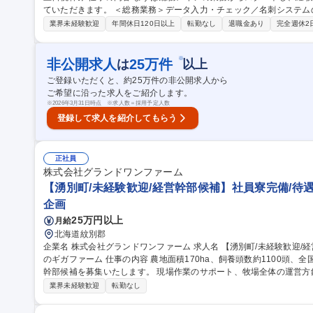
ていただきます。 ＜総務業務＞データ入力・チェック／名刺システムの管理・登録・発注／貸与品管理・手配／
各支社からの提出物の確認／慶弔手配対応／お中元・お歳暮の手配／電
業界未経験歓迎
年間休日120日以上
転勤なし
退職金あり
完全週休2
約書のリーガルチェック／契約書の作成・修正／弁護士との連携（必要に
CK（株式会社リセ）／契約ウォッチ Connect（リーガルフォース） 【変
【札幌／総務・法務】完全週休2日/年間休日121日＋計画年休5日/土
※
非公開求人
25
万件
は
以上
ご登録いただくと、約
25
万件の非公開求人から
ご希望に沿った求人をご紹介します。
※
2026年3月31日時点 ※求人数＝採用予定人数
登録して求人を紹介してもらう
正社員
株式会社グランドワンファーム
【湧別町/未経験歓迎/経営幹部候補】社員寮完備/待
企画
25万円以上
月給
北海道紋別郡
企業名 株式会社グランドワンファーム 求人名 【湧別町/未経験歓迎/経営幹部候補】社員寮完備／待遇◎全国屈指
のギガファーム 仕事の内容 農地面積170ha、飼養頭数約1100頭、全国屈指のギガファームである当社にて、経営
幹部候補を募集いたします。 現場作業のサポート、牧場全体の運営
業務をお任せします。 【具体的な業務】 ■現場作業およびマネジメント ■人材育成やバックオフィス業務 など ◎
業界未経験歓迎
転勤なし
将来的には組織をまとめられるような経営幹部に成長いただく事を期待します。 募集職種 【湧別町
経営幹部候補】社員寮完備／待遇◎全国屈指のギガファーム