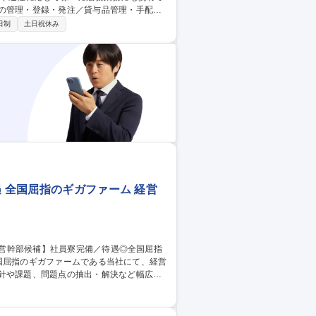
話・来客・郵便対応 など ＜法務業務＞契
日制
土日祝休み
応じて） ［法務使用システム］LeCHE
更の範囲】会社の定める業務 募集職種
日祝休み
遇 全国屈指のギガファーム 経営
方針や課題、問題点の抽出・解決など幅広く
/未経験歓迎/