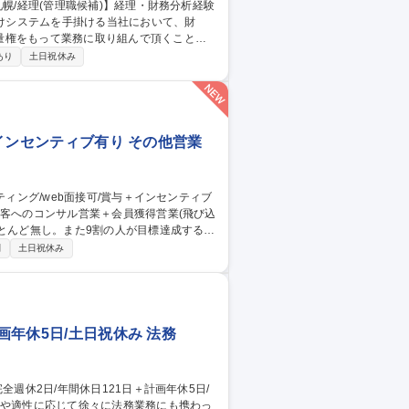
量権をもって業務に取り組んで頂くことが
あり
土日祝休み
会計・税務業務管理、月次決算/年次決算、
経理：出納、現金出入金、税理士対応 】※
+インセンティブ有り その他営業
ほとんど無し。また9割の人が目標達成する環
制
土日祝休み
者育成・事業承継支援等独自サービスの提
き、売り切り営業では無いことから自らの提
々なスキル向上が期待できます。 募集
ティブ有り
画年休5日/土日祝休み 法務