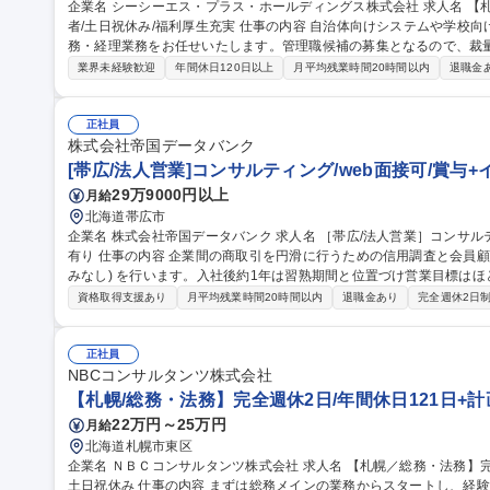
企業名 シーシーエス・プラス・ホールディングス株式会社 求人名 【札幌/経理(管理職候補)】経理・財務分析経験
者/土日祝休み/福利厚生充実 仕事の内容 自治体向けシステムや学校向けシステムを手掛ける当社において、財
務・経理業務をお任せいたします。管理職候補の募集となるので、裁
できます。 今後の更なる事業成長に向け、自社の財務状況の分析、経営層や各部署への経営戦略の提案・助言な
業界未経験歓迎
年間休日120日以上
月平均残業時間20時間以内
退職金
ど、経理財務管理業務全般をお任せします。 ■財務管理（メイン）：
予算管理等の業務全般、自社の財務状況分析、経営層への戦略提案 ■
最終的な決算取りまとめについては関連会社の税理士法人で実施。 募集職種 【札幌/経理(管理職候補)】経理・財
正社員
務分析経験者/土日祝休み/福利厚生充実
株式会社帝国データバンク
[帯広/法人営業]コンサルティング/web面接可/賞与
29万9000円以上
月給
北海道帯広市
企業名 株式会社帝国データバンク 求人名 ［帯広/法人営業］コンサルティング/web面接可/賞与＋インセンティブ
有り 仕事の内容 企業間の商取引を円滑に行うための信用調査と会員顧客へのコンサル営業＋会員獲得営業(飛び込
みなし) を行います。入社後約1年は習熟期間と位置づけ営業目標は
境です。 ■信用調査(約80項目)：事業内容やビジネスモデル、財務状況の聞き取り ■コンサル営業：業界動向・市
資格取得支援あり
月平均残業時間20時間以内
退職金あり
完全週休2日
場情報等のデータベース提供、新規顧客先への信用調査の実施、後継
案 【魅力】担当顧客に対し長期伴走型の課題解決支援を行う事がで
案による企業の改善を間近に感じられます。経営層との対峙機会が多く様
正社員
職種 ［帯広/法人営業］コンサルティング/web面接可/賞与＋インセン
NBCコンサルタンツ株式会社
【札幌/総務・法務】完全週休2日/年間休日121日+計
22万円～25万円
月給
北海道札幌市東区
企業名 ＮＢＣコンサルタンツ株式会社 求人名 【札幌／総務・法務】完全週休2日/年間休日121日＋計画年休5日/
土日祝休み 仕事の内容 まずは総務メインの業務からスタートし、経験や適性に応じて徐々に法務業務にも携わっ