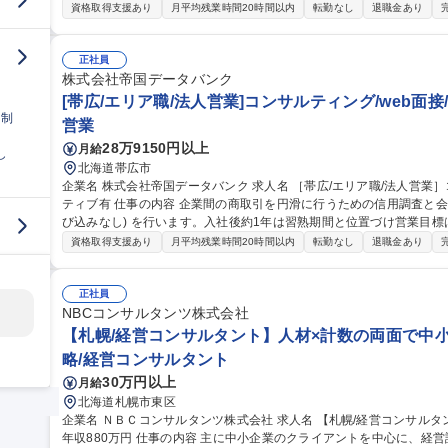
る環境です。 ■信用調査(約80項目)：事業内容やビジネスモデル、財務状況の聞き取り ■コンサル営業：業界動
資格取得支援あり
月平均残業時間20時間以内
転勤なし
退職金あり
向・市場情報等のデータベース提供、新規顧客先への信用調査の実施
スの提案 【魅力】担当顧客に対し長期伴走型の課題解決支援を行う
らの提案による企業の改善を間近に感じられます。経営層との対峙機
正社員
株式会社帝国データバンク
す。 募集職種 ［帯広/地域職/法人営業］転居伴う異動なし/コンサル
[帯広/エリア職/法人営業]コンサルティング/web面
日制
営業
28万9150円以上
月給
し
北海道帯広市
企業名 株式会社帝国データバンク 求人名 ［帯広/エリア職/法人営業］コンサルティング/web面接/賞与＋インセン
ティブ有 仕事の内容 企業間の商取引を円滑に行うための信用調査と会員顧客へのコンサル営業＋会員獲得営業(飛
び込みなし) を行います。入社後約1年は習熟期間と位置づけ営業目
る環境です。 ■信用調査(約80項目)：事業内容やビジネスモデル、財務状況の聞き取り ■コンサル営業：業界動
資格取得支援あり
月平均残業時間20時間以内
転勤なし
退職金あり
向・市場情報等のデータベース提供、新規顧客先への信用調査の実施
スの提案 【魅力】担当顧客に対し長期伴走型の課題解決支援を行う
らの提案による企業の改善を間近に感じられます。経営層との対峙機
正社員
NBCコンサルタンツ株式会社
す。 募集職種 ［帯広/エリア職/法人営業］コンサルティング/web
【札幌/経営コンサルタント】人材×計数の両面で中小企
略/経営コンサルタント
30万円以上
月給
北海道札幌市東区
企業名 ＮＢＣコンサルタンツ株式会社 求人名 【札幌/経営コンサルタント】人材×計数の両面で中小企業支援/平均
年収880万円 仕事の内容 主に中小企業のクライアントを中心に、経営診断調査や経営指導、事業承継支援、セミ