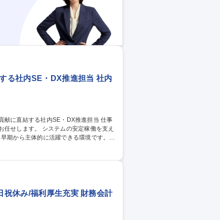
インセン有
する社内SE・DX推進担当 社内
お任せします。 システムの安定稼働を支え
、早期から主体的に活躍できる環境です。
・操作支援) ■PC・サーバ等の情報機器保
性点検、セキュリティ教育の実施 ■業務効率
テム部門の中核を担うエンジニアとしてご活
支え地域貢献に直結する社内SE・DX推進担当
日祝休み/福利厚生充実 財務会計