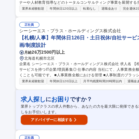
ナーや人材教育指導などのトータルコンサルティング事業を展開する
せします。 【詳細】経営分析や経営改善計画の策定・計画達成の伴走支援、事業承継・M&A支援、人事評価制度
業界未経験歓迎
年間休日120日以上
転勤なし
退職金あり
完全週休2
の構築・運用などを通じ、日本経済を支える中小企業の「業績」「人
決を支援しています。 【業務の変更範囲】当社の業務全般 【就業場
び全国の支社、労働者の自宅） 募集職種 【札幌/経営コンサルタント】人材×計数の両面で中小企業支援/平均年収
正社員
880万円
シーシーエス・プラス・ホールディングス株式会社
【札幌/人事】年間休日126日・土日祝休/自社サービ
画/制度設計
26万2500円以上
月給
北海道札幌市北区
企業名 シーシーエス・プラス・ホールディングス株式会社 求人名 【札幌/人事】年間休日126日・土日祝休/自社
サービスを持つIT企業/増員募集◎ 仕事の内容 当社にて、人事業務全般をお任せします。 管理職を目指していただ
くことも可能です。 ■人事業務全般における管理 ■人事制度のブラッシュアップ ■教育コンテンツの選定 ■採用業
務（新卒・中途） ■社員の働きがい向上のための施策の立案～実施 等 ■メンバーマネ
業界未経験歓迎
年間休日120日以上
月平均残業時間20時間以内
退職金
事】年間休日126日・土日祝休/自社サービスを持つIT企業/増員募集◎
求人探し
お困り
に
ですか？
業界トップクラスの求人件数から、あなたの力を最大限に発揮できる
しをお手伝いします。
アドバイザーに相談する
正社員