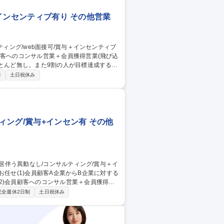
+インセンティブ有り その他営業
ほとんど無し。また9割の人が目標達成する環
制
土日祝休み
者育成・事業承継支援等独自サービスの提
き、売り切り営業では無いことから自らの提
々なスキル向上が期待できます。 募集
ティブ有り
ィング/賞与+インセン有 その他
2)会員顧客へのコンサル営業＋会員獲得へ
完全週休2日制
土日祝休み
育成・事業承継支援等独自サービスの提案
無いため自らの提案による企業の改善を間
キル向上が期待できます。 募集職種