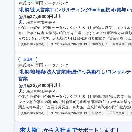
株式会社帝国データバンク
[札幌/法人営業]コンサルティング/web面接可/賞与
27万5000円以上
月給
北海道札幌市中央区
企業名 株式会社帝国データバンク 求人名 ［札幌/法人営業］コンサルティング/web面接可/賞与＋インセンティブ
有り 仕事の内容 企業間の商取引を円滑に行うための信用調査と会員顧客へのコンサル営業＋会員獲得営業(飛び込
みなし) を行います。入社後約1年は習熟期間と位置づけ営業目標は
境です。 ■信用調査(約80項目)：事業内容やビジネスモデル、財務状況の聞き取り ■コンサル営業：業界動向・市
資格取得支援あり
月平均残業時間20時間以内
退職金あり
完全週休2日
場情報等のデータベース提供、新規顧客先への信用調査の実施、後継
案 【魅力】担当顧客に対し長期伴走型の課題解決支援を行う事がで
案による企業の改善を間近に感じられます。経営層との対峙機会が多く様
正社員
職種 ［札幌/法人営業］コンサルティング/web面接可/賞与＋インセン
株式会社帝国データバンク
[札幌/地域職/法人営業]転居伴う異動なし/コンサルテ
営業
25万4800円以上
月給
北海道札幌市中央区
企業名 株式会社帝国データバンク 求人名 ［札幌/地域職/法人営業］転居伴う異動なし/コンサルティング/賞与＋イ
ンセン有 仕事の内容 ■地域総合職■(1)企業信用調査(2)コンサル営業をお任せ(1)会員顧客A企業からB企業に対する
調査依頼を受け「企業信用調査」を実施。企業間商取引の円滑化支援(
の営業 ■信用調査(約80項目)：事業内容やビジネスモデル、財務状況の聞き取り ■提案営業内容：業界動向・市場
資格取得支援あり
月平均残業時間20時間以内
転勤なし
退職金あり
情報等のデータベース提供、新規顧客先への信用調査の実施、後継者
【魅力】顧客に対し伴走型の課題解決支援ができ、売り切り営業では
近に感じられます。(飛び込み営業なし)経営層との対峙機会が多く様々なス
求人探し
入社まで
から
サポートします！