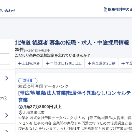
採用検討中の
問い合わせ
北海道 後継者 募集の転職・求人・中途採用情報
25
件
1
〜
25
件目を表示中
こだわり条件の追加設定を忘れていませんか？
土日祝休み
年間休日120日以上
完全週休2日制
学
正社員
株式会社帝国データバンク
[帯広/地域職/法人営業]転居伴う異動なし/コンサルテ
ア
営業
27万8800円以上
月給
北海道帯広市
企業名 株式会社帝国データバンク 求人名 ［帯広/地域職/法人営業］転居伴う異動なし/コンサルティング/賞与＋イ
ンセン有 仕事の内容 企業間の商取引を円滑に行うための信用調査と会員顧客へのコンサル営業＋会員獲得営業(飛
び込みなし) を行います。入社後約1年は習熟期間と位置づけ営業目