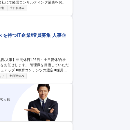
当社にて経営コンサルティング業務をお任
日制
土日祝休み
・組織」「仕組み」に関する経営課題の解
所の変更範囲】会社の定める場所（本社およ
スを持つIT企業/増員募集 人事企
ジメント 募集職種 【札幌/人
あり
土日祝休み
求人探