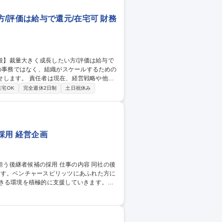
/評価は給与で還元/在宅可 財務
、経営戦略や他業
の採用です。 マニュアルをなぞるのではな
在宅OK
完全週休2日制
土日祝休み
ていい仕事」を徹底的に排除する、攻めのバ
ード（COO的な役割の端緒）を担っていた
採用 経営企画
ます。ベンチャースピリッツにあふれた方に
参加・街づくりの開発企画立案・商品企画・
有物件エリアの開発計画の検討、自社所有物
将来