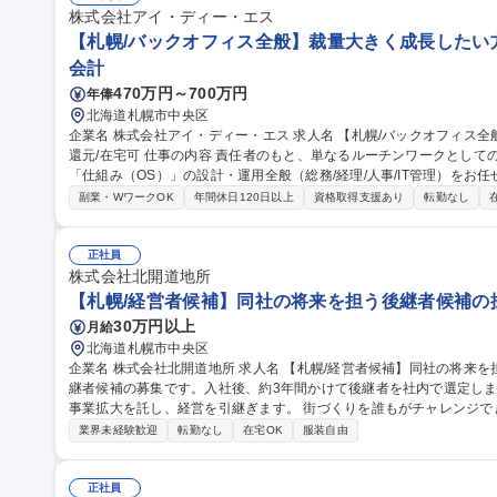
株式会社アイ・ディー・エス
【札幌/バックオフィス全般】裁量大きく成長したい方
会計
470万円～700万円
年俸
北海道札幌市中央区
企業名 株式会社アイ・ディー・エス 求人名 【札幌/バックオフィス全般】裁量大きく成長したい方/評価は給与で
還元/在宅可 仕事の内容 責任者のもと、単なるルーチンワークとしての事務ではなく、組織がスケールするための
「仕組み（OS）」の設計・運用全般（総務/経理/人事/IT管理）をお任せします。 責任者は現在
務へのシフトを見据えており、本ポジションはその「後継者」として
副業・WワークOK
年間休日120日以上
資格取得支援あり
転勤なし
く、自らマニュアルを創り、AIやSaaSを駆使して「人間がやらなく
ックオフィス構築を期待します。将来的にはバックオフィス全体のリ
だくことを期待しています。 募集職種 【札幌/バックオフィス全般】裁量大きく成長したい方/評価は給与で還元/
正社員
在宅可
株式会社北開道地所
【札幌/経営者候補】同社の将来を担う後継者候補の
30万円以上
月給
北海道札幌市中央区
企業名 株式会社北開道地所 求人名 【札幌/経営者候補】同社の将来を担う後継者候補の採用 仕事の内容 同社の後
継者候補の募集です。入社後、約3年間かけて後継者を社内で選定し
事業拡大を託し、経営を引継ぎます。 街づくりを誰もがチャレンジできる環境を積極的に支援していきます。※
職務の変更の範囲：会社の定める業務 【具体的には】・経営会議の
業界未経験歓迎
転勤なし
在宅OK
服装自由
プロジェクト用地仕入、立地調査・プロジェクト推進、統括 ■自社所
件のテナントの移転協議、地権者とのコミュニケーション等全般です。 募集職種 【札幌/経営者候補】同社の
を担う後継者候補の採用
正社員