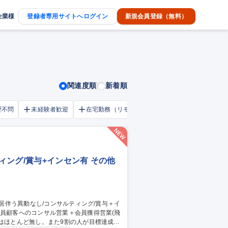
企業様
登録者専用サイトへログイン
新規会員登録（無料）
関連度順
新着順
歴不問
未経験者歓迎
在宅勤務（リモートワーク）OK
家賃補助・
ィング/賞与+インセン有 その他
標はほとんど無し。また9割の人が目標達成す