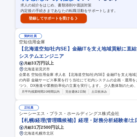
［札幌/地域職/法人営業］転居伴う異動なし/コンサルティング/賞与＋
求人の紹介をはじめ、書類添削や面談対策
内定後の手続きまであなたの転職活動をサポートします。
登録してサポートを受ける
契約社員
空知信用金庫
【北海道空知/社内SE】金融ITを支え地域貢献に直結
システムエンジニア
33万円以上
月給
北海道岩見沢市
企業名 空知信用金庫 求人名 【北海道空知/社内SE】金融ITを支え地域貢献に直結する社内SE・DX推進担当 仕事
の内容 金融サービス事業を行う当社にて社内システムの企画・運用を
つつ、DX推進や業務効率化の立案を実行します。 少人数体制のため
【具体的には】 ■社内システムの企画・開発・運用(ベンダー連携、改善
月平均残業時間20時間以内
完全週休2日制
土日祝休み
守や顧客向けITサービスの導入・サポート ■サイバー攻撃対策、脆弱
化や顧客サービス向上に向けたIT施策・DXの立案 ※将来的にはシス
躍いただきます。 募集職種 【北海道空知/社内SE】金融ITを
正社員
シーシーエス・プラス・ホールディングス株式会社
【札幌/経理(管理職候補)】経理・財務分析経験者/土
31万2500円以上
月給
北海道札幌市北区