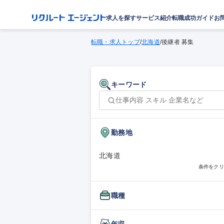
求人を探す
サービス紹介
転職成功ガイド
お
転職・求人トップ
/
北海道
/
後継者 募集
キーワード
勤務地
北海道
条件をクリ
職種
年収