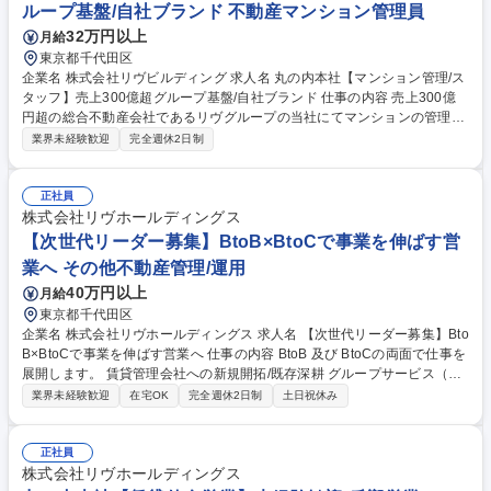
ループ基盤/自社ブランド 不動産マンション管理員
32万円以上
月給
東京都千代田区
企業名 株式会社リヴビルディング 求人名 丸の内本社【マンション管理/ス
タッフ】売上300億超グループ基盤/自社ブランド 仕事の内容 売上300億
円超の総合不動産会社であるリヴグループの当社にてマンションの管理事
務のスタッフクラスを募集します。主に分譲マンションの管理組合に対し
業界未経験歓迎
完全週休2日制
て様々な提案を行って頂きます。丸の内本社勤務となります。 主な業務
は、分譲マンションの管理組合に対する運営・収支改善の提案や、修繕工
事の企画立案です。また、新規物件の営業や部員のマネジメントも担当し
正社員
ます。資格を活かし、組合の良きパートナーとして資産価値を守り、組織
株式会社リヴホールディングス
を牽引するやりがいのあるポジションです。 募集職種 丸の内本社【マン
【次世代リーダー募集】BtoB×BtoCで事業を伸ばす営
ション管理/スタッフ】売上300億超グループ基盤/自社ブランド
業へ その他不動産管理/運用
40万円以上
月給
東京都千代田区
企業名 株式会社リヴホールディングス 求人名 【次世代リーダー募集】Bto
B×BtoCで事業を伸ばす営業へ 仕事の内容 BtoB 及び BtoCの両面で仕事を
展開します。 賃貸管理会社への新規開拓/既存深耕 グループサービス（保
証・再保証、引越し、電力、サポート24等）の利用拡大提索 提案資料や
業界未経験歓迎
在宅OK
完全週休2日制
土日祝休み
運用フローの改善、導入率向上の仕組みづくり 反響対応から、提案・内
見・申込・契約まで（自社物件中心） お客様の希望条件の整理と提案、入
居までの 反響～成約までの改善（返信・追客・内見導線など） 募集職種
正社員
【次世代リーダー募集】BtoB×BtoCで事業を伸ばす営業へ
株式会社リヴホールディングス