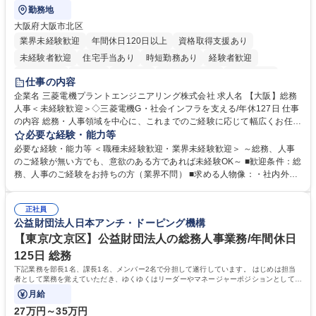
勤務地
大阪府大阪市北区
業界未経験歓迎
年間休日120日以上
資格取得支援あり
未経験者歓迎
住宅手当あり
時短勤務あり
経験者歓迎
退職金あり
在宅OK
賞与あり
完全週休2日制
交通費支給
仕事の内容
駅近5分以内
土日祝休み
服装自由
寮・社宅あり
食事補助あり
企業名 三菱電機プラントエンジニアリング株式会社 求人名 【大阪】総務
人事＜未経験歓迎＞◇三菱電機G・社会インフラを支える/年休127日 仕事
の内容 総務・人事領域を中心に、これまでのご経験に応じて幅広くお任せ
します。 ＜具体的には＞ ・総務/人事労務（給与・社保・勤怠管理など）
必要な経験・能力等
・採用・教育研修 ・福利厚生運用 など ※基本的には事務所勤務ですが、
必要な経験・能力等 ＜職種未経験歓迎・業界未経験歓迎＞ ～総務、人事
採用や教育等の業務内容により、関西圏以外への日帰り・宿泊を伴う国内
のご経験が無い方でも、意欲のある方であれば未経験OK～ ■歓迎条件：総
出張もございます。 ※担当業務を持ちつつ、お互いに助け合いながら、総
務、人事のご経験をお持ちの方（業界不問） ■求める人物像：・社内外の
務部という組織として協力しながら進める体制です。 募集職種 【大阪】
関係各部門との調整を率先して行い、業務を円滑に遂行できる協調性やコ
総務人事＜未経験歓迎＞◇三菱電機G・社会インフラを支える/年休127日
ミュニケーション能力を持っている方 ・人事総務領域に興味がありゼネラ
正社員
リスト志向をお持ちの方 学歴・資格 学歴：大学院 大学 語学力： 資格：
公益財団法人日本アンチ・ドーピング機構
【東京/文京区】公益財団法人の総務人事業務/年間休日
125日 総務
下記業務を部長1名、課長1名、メンバー2名で分担して遂行しています。 はじめは担当
者として業務を覚えていただき、ゆくゆくはリーダーやマネージャーポジションとして活
躍いただくことを期待しています。
月給
27万円～35万円