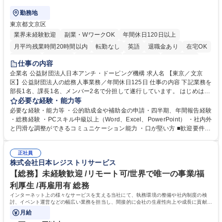
勤務地
東京都文京区
業界未経験歓迎
副業・WワークOK
年間休日120日以上
月平均残業時間20時間以内
転勤なし
英語
退職金あり
在宅OK
賞与あり
育休あり
完全週休2日制
交通費支給
土日祝休み
仕事の内容
食事補助あり
企業名 公益財団法人日本アンチ・ドーピング機構 求人名 【東京／文京
区】公益財団法人の総務人事業務／年間休日125日 仕事の内容 下記業務を
部長1名、課長1名、メンバー2名で分担して遂行しています。 はじめは担
当者として業務を覚えていただき、ゆくゆくはリーダーやマネージャーポ
必要な経験・能力等
ジションとして活躍いただくことを期待しています。 【総務・人事グルー
必要な経験・能力等 ・公的助成金や補助金の申請・四半期、年間報告経験
プの業務内容】 ・人事制度関連 ・採用活動 ・教育研修の企画、実行 ・勤
・総務経験 ・PCスキル中級以上（Word、Excel、PowerPoint） ・社内外
怠管理 ・官公庁への各種提出 ・法定の会議運営（評議員会、理事会） ・
と円滑な調整ができるコミュニケーション能力 ・口が堅い方 ■歓迎要件
コンプライアンス ・内部規程やルールの管理、整備、文書管理 ・契約関
・採用業務経験 ・英語に抵抗がない方 ・営業経験 学歴・資格 学歴：大学
連 ・衛生管理 ・防災関連・公的助成金の管理・オフィス、ファシリティ
院 大学 高専 短大 専修学校 高校 語学力： 資格：
管理 ・福利厚生関連 ・職員からの問合せ、相談対応 ・その他日常の総務
正社員
株式会社日本レジストリサービス
業務全般 募集職種 【東京／文京区】公益財団法人の総務人事業務／年間
休日125日
【総務】未経験歓迎 /リモート可/世界で唯一の事業/福
利厚生 /再雇用有 総務
インターネット上の様々なサービスを支える当社にて、執務環境の整備や社内制度の検
討、イベント運営などの幅広い業務を担当し、間接的に会社の生産性向上や成長に貢献し
ている部署です。
月給