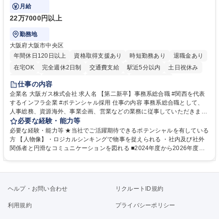
門の企画スタッフ、ルート営業
月給
22万7000円以上
勤務地
大阪府大阪市中央区
年間休日120日以上
資格取得支援あり
時短勤務あり
退職金あり
在宅OK
完全週休2日制
交通費支給
駅近5分以内
土日祝休み
服装自由
第二新卒歓迎
寮・社宅あり
食事補助あり
仕事の内容
企業名 大阪ガス株式会社 求人名 【第二新卒】事務系総合職 #関西を代表
するインフラ企業 #ポテンシャル採用 仕事の内容 事務系総合職として、
人事総務、資源海外、事業企画、営業などの業務に従事していただきま
す。 【業務内容の一例】■所属事業部の勤労業務 ■海外に関係する各種業
必要な経験・能力等
務 ■営業部門の企画スタッフ、ルート営業 【キャリアパス】入社後の配属
必要な経験・能力等 ★当社でご活躍期待できるポテンシャルを有している
ポジションで一定期間ご活躍頂いた後、本人の適性及び将来のキャリアを
方 【人物像】・ロジカルシンキングで物事を捉えられる ・社内及び社外
鑑みてジョブローテーションを行います。 【育成】OJTでの現場育成や研
関係者と円滑なコミュニケーションを図れる ■2024年度から2026年度ま
修カリキュラムを通じて、Daigasグループの業務で必要となる知識につい
での3ヵ年を対象とする「Daigasグループ中期経営計画2026」を策定しま
て学んでいただきます。 募集職種 【第二新卒】事務系総合職 #関西を代
した。https://www.osakagas.co.jp/company/press/pr2024/1777576_564
表するインフラ企業 #ポテンシャル採用
72.html ■エネルギーセキュリティの不安定化や気候変動による自然災害の
甚大化など、これまで以上に社会課題解決の重要性が高まっています。
ヘルプ・お問い合わせ
リクルートID規約
「未来の日常」の創造に向けて持続可能な社会の実現に貢献してまいりま
す。 学歴・資格 学歴：大学院 大学 語学力： 資格：
利用規約
プライバシーポリシー