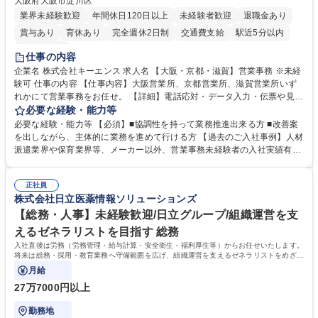
大阪府大阪市淀川区
業界未経験歓迎
年間休日120日以上
未経験者歓迎
退職金あり
賞与あり
育休あり
完全週休2日制
交通費支給
駅近5分以内
土日祝休み
仕事の内容
企業名 株式会社キーエンス 求人名 【大阪・京都・滋賀】営業事務 ※未経
験可 仕事の内容 【仕事内容】大阪営業所、京都営業所、滋賀営業所いず
れかにて営業事務をお任せ。 【詳細】電話応対・データ入力・伝票や見積
の作成・カタログ送付・来客対応・営業所内で発生する事務業務や業務改
必要な経験・能力等
善をお任せ。 【教育制度】ご入社後、育成担当とペアになりながらOJTに
必要な経験・能力等 【必須】■協調性を持って業務推進出来る方 ■改善案
て業務を覚えていただくことが可能です。業務システムがきちんと構築さ
を出しながら、主体的に業務を進めて行ける方 【過去のご入社事例】人材
れているため、スムーズに仕事に慣れることができる環境です。また、
派遣業界や保育業界等、メーカー以外、営業事務未経験者の入社実績有
「チームで成果を出す文化」があり、良いやり方を積極的に共有しながら
【当社の事務職について】単なる事務ではなく主体性を発揮したサポート
常に改善を目指す風土のため、安心して業務に取り組んでいただけます。
により、キーエンスの付加価値向上に貢献します。ベースの定型業務に加
募集職種 【大阪・京都・滋賀】営業事務 ※未経験可
正社員
えて、お客様や社員の状況に合わせ、能動的なサポート、改善の動きも期
株式会社日立医薬情報ソリューションズ
待され。組織を支えるスペシャリストとして、チームに貢献し、結果的に
社員から頼られる存在になることができます。平均19:30の退勤以降の業
【総務・人事】未経験歓迎/日立グループ/組織運営を支
務の持ち帰りも禁止されており、メリハリのある働き方となります。 学
えるゼネラリストを目指す 総務
歴・資格 学歴：大学院 大学 高専 短大 語学力： 資格：
入社直後は労務（労務管理・給与計算・安全衛生・福利厚生等）からお任せいたします。
将来は総務・採用・教育業務へ守備範囲を広げ、組織運営を支えるゼネラリストをめざせ
ます。
月給
27万7000円以上
勤務地