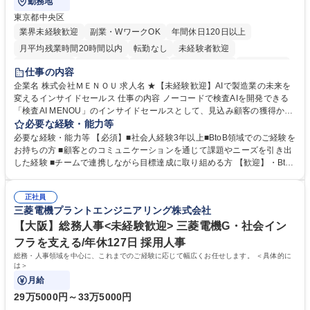
勤務地
東京都中央区
業界未経験歓迎
副業・WワークOK
年間休日120日以上
月平均残業時間20時間以内
転勤なし
未経験者歓迎
時短勤務あり
経験者歓迎
在宅OK
完全週休2日制
交通費支給
仕事の内容
駅近5分以内
土日祝休み
服装自由
企業名 株式会社ＭＥＮＯＵ 求人名 ★【未経験歓迎】AIで製造業の未来を
変えるインサイドセールス 仕事の内容 ノーコードで検査AIを開発できる
「検査AI MENOU」のインサイドセールスとして、見込み顧客の獲得から
商談機会の創出までを担っていただきます。マーケティングとフィールド
必要な経験・能力等
セールスをつなぐ役割として、 適切なタイミングで顧客とコミュニケーシ
必要な経験・能力等 【必須】■社会人経験3年以上■BtoB領域でのご経験を
ョンを取りながら、受注につながる商談機会の最大化を目指します。 【具
お持ちの方 ■顧客とのコミュニケーションを通じて課題やニーズを引き出
体的な仕事内容】 リードへの電話・メールによるアプローチ/リードナー
した経験 ■チームで連携しながら目標達成に取り組める方 【歓迎】・BtoB
チャリングおよび商談創出/CRMを活用した顧客情報の管理・分析/マーケ
SaaS企業での営業またはインサイドセールス経験 ・製造業向けの営業経
ティング施策と連携したフォローアップ/商談化率向上に向けた改善提案・
験 ・オフライン・オンラインセミナー登壇経験 ・マーケティング施策の
実行/フィールドセールスへの案件連携 募集職種 ★【未経験歓迎】AIで製
正社員
企画・実行経験 ・CRM・リードナーチャリングに関する知見 ・データを
三菱電機プラントエンジニアリング株式会社
造業の未来を変えるインサイドセールス
もとに営業プロセスを改善した経験 学歴・資格 学歴：大学院 大学 高専 短
大 専修学校 高校 語学力： 資格：
【大阪】総務人事<未経験歓迎> 三菱電機G・社会イン
フラを支える/年休127日 採用人事
総務・人事領域を中心に、これまでのご経験に応じて幅広くお任せします。 ＜具体的に
は＞
月給
29万5000円～33万5000円