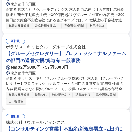
東京都千代田区
企業名 株式会社リヴホールディングス 求人名 丸の内【仕入営業】未経験
歓迎！/総合不動産会社/売上300億円超/リヴグループ 仕事の内容 売上300
億円超の総合不動産会社である当グループでは、20社以上の子会社が連携
し、投資用不動産の土地の仕入から設計・建築・販売・管理までを一気通
業界未経験歓迎
資格取得支援あり
完全週休2日制
土日祝休み
貫で行っています。未経験から用地仕入れ営業をお任せします！ ※不動産
の専門知識やご経験は一切不要で先輩社員の指導の下、入社後に身に付け
ていただきます！【業務内容】■不動産会社や仲介会社を訪問し、土地に
正社員
関する情報を収集■取得候補となる土地の立地や周辺環境を調査・確認■
ポラリス・キャピタル・グループ株式会社
「その土地で何ができるか」を社内で相談・検討■売主や仲介会社とのや
【グループセクレタリー】プロフェッショナルファーム
り取り、契約・引渡しのサポート■用地仕入れに関する知識（不動産・建
の部門の運営支援/賞与有 一般事務
築・お金の流れ）を業務を通じて習得 募集職種 丸の内【仕入営業】未経
32万5000円～37万5000円
月給
験歓迎！/総合不動産会社/売上300億円超/リヴグループ
東京都千代田区
企業名 ポラリス・キャピタル・グループ株式会社 求人名 【グループセク
レタリー】プロフェッショナルファームの部門の運営支援/賞与有 仕事の
内容 配属先となる投資グループにて、役員のスケジュール調整や部門全体
の秘書業務と事務サポートを幅広く担当します。会議調整や経費精算に加
業界未経験歓迎
転勤なし
時短勤務あり
退職金あり
完全週休2日制
え、投資案件に係る事務や法務書類作成等をお任せいたします。 【詳細】
土日祝休み
投資グループのアシスタント業務全般をお任せいたします。会議スケジュ
ールの調整、資料準備、経費精算や総務庶務業務をご担当いただくほか、
適正に応じて投資案件に係る事務サポートや会社法等で定められた書類作
正社員
成などもご担当いただきます。ホスピタリティを持ち、先回りの対応を行
株式会社リヴホールディングス
っていただき、配属先部署の業務の円滑な運営を支えていただくことを期
【コンサルティング営業】不動産/新規部署立ち上げに
待するポジションです。 募集職種 【グループセクレタリー】プロフェッ