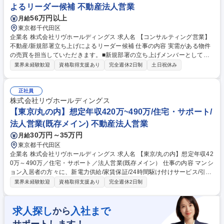
よるリーダー候補 不動産法人営業
ショナルファームの部門の運営支援/賞与有
56万円以上
月給
東京都千代田区
企業名 株式会社リヴホールディングス 求人名 【コンサルティング営業】
不動産/新規部署立ち上げによるリーダー候補 仕事の内容 実需がある物件
の売買を担当していただきます。■新規部署の立ち上げメンバーとして将
来的にはリーダーを目指せるポジションで自分の裁量で今後の進め方を決
業界未経験歓迎
資格取得支援あり
完全週休2日制
土日祝休み
めていけます。 ■自社物件を扱うため、商品知識を深く身につけられ、お
客様への提案力が高められます。 ■残業時間も月に30時間程度です。 ■年
収1000万も目指せる環境ですので頑張りがしっかりと反映されます。 ■4
正社員
0平米規模のワンルームマンションを主にご担当いただきます。 募集職種
株式会社リヴホールディングス
【コンサルティング営業】不動産/新規部署立ち上げによるリーダー候補
【東京/丸の内】想定年収420万~490万/住宅・サポート/
法人営業(既存メイン) 不動産法人営業
30万円～35万円
月給
東京都千代田区
企業名 株式会社リヴホールディングス 求人名 【東京/丸の内】想定年収42
0万～490万／住宅・サポート／法人営業(既存メイン） 仕事の内容 マンシ
ョン入居者の方々に、新電力供給/家賃保証/24時間駆け付けサービス/引越
サポート等を提供する当社で、グループ全体で取引があるお客様に対し、
業界未経験歓迎
資格取得支援あり
完全週休2日制
ニーズに合わせてご提案していただきます。 【入社後サポート体制】ご経
験に応じて既存社員がサポートします。 【営業先】訪問先は豊富に準備で
きますので、営業活動に困ることはありません。既に10,000戸以上の管理
求人探し
入社まで
から
物件を有しているため、サービスを拡大する土俵は整っています。 【活躍