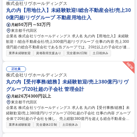
株式会社リヴホールディングス
丸の内【用地仕入】未経験歓迎!/総合不動産会社/売上30
0億円超/リヴグループ 不動産用地仕入
50万円～53万円
月給
東京都千代田区
企業名 株式会社リヴホールディングス 求人名 丸の内【用地仕入】未経験
歓迎！/総合不動産会社/売上300億円超/リヴグループ 仕事の内容 売上300
億円超の総合不動産会社である当グループでは、20社以上の子会社が連携
し、投資用不動産の土地の仕入から設計・建築・販売・管理までを一気通
業界未経験歓迎
資格取得支援あり
完全週休2日制
土日祝休み
貫で行っています。用地仕入れ営業を未経験からお任せします！ ※専門知
識やご経験は一切不要で先輩社員の指導の下、入社後に身に付けていただ
きます！【業務内容】■仲介会社・地場業者等からの用地情報収集、未公
正社員
開案件の獲得■立地条件・法規制・権利関係の確認、仕入れ可否の一次判
株式会社リヴホールディングス
断■簡易的な事業イメージ・収支検討（建てられる規模、想定価格等）■売
丸の内【受付事務/総務】未経験歓迎/売上380億円/リヴ
主・仲介との条件交渉および契約・決済までの実務■社内関係部署（設
グループ/20社超の子会社 管理会計
計・営業等）との調整、仕入れ判断資料の作成 募集職種 丸の内【用地仕
26万4300円以上
月給
入】未経験歓迎！/総合不動産会社/売上300億円超/リヴグループ
東京都千代田区
企業名 株式会社リヴホールディングス 求人名 丸の内【受付事務/総務】未
経験歓迎/売上380億円/リヴグループ/20社超の子会社 仕事の内容 グループ
全体で20社超の子会社を擁し、売上総額380億円を超える総合不動産会社
の当社にて受付事務・総務職を募集します！主に来客時に会議室への案内
業界未経験歓迎
完全週休2日制
土日祝休み
等のお客様対応、グループ運営を円滑にするサポート業務です！ 主な業務
は来客対応・電話対応・メール、スケジュール管理や会議室への案内な