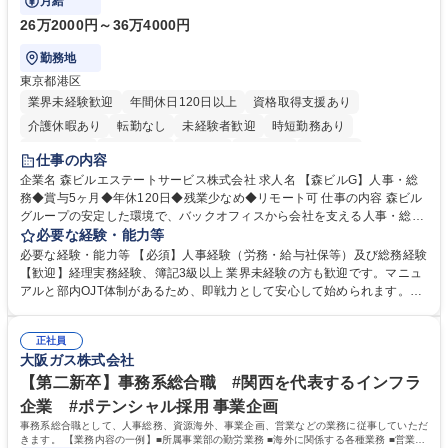
月給
26万2000円～36万4000円
勤務地
東京都港区
業界未経験歓迎
年間休日120日以上
資格取得支援あり
介護休暇あり
転勤なし
未経験者歓迎
時短勤務あり
経験者歓迎
退職金あり
在宅OK
賞与あり
育休あり
仕事の内容
完全週休2日制
交通費支給
長期歓迎
駅近5分以内
土日祝休み
企業名 森ビルエステートサービス株式会社 求人名 【森ビルG】人事・総
務◆賞与5ヶ月◆年休120日◆残業少なめ◆リモート可 仕事の内容 森ビル
グループの安定した環境で、バックオフィスから会社を支える人事・総務
をお任せします。 労務と総務の業務をバランスよく担当し、ゆくゆくは制
必要な経験・能力等
度改定などのコア業務にも挑戦できる、やりがいある環境です。 ■勤怠管
必要な経験・能力等 【必須】人事経験（労務・給与社保等）及び総務経験
理、給与計算、社会保険手続き、年末調整等の労務管理全般 ■入退社手続
【歓迎】経理実務経験、簿記3級以上 業界未経験の方も歓迎です。マニュ
き、社内規定の改定や人事制度改定などのコア業務 ■社内イベントの企画
アルと部内OJT体制があるため、即戦力として安心して始められます。
運営やその他総務業務全般 ※労務と総務を1：1の割合でお任せ。 入社後
【魅力・やりがい】森ビルGの安定基盤で労務から総務まで幅広く携われ
は部内のOJTを中心に、あなたの経験に合わせて不足している部分はいつ
ます。定型業務に留まらず、社内規定や人事制度の改定など会社のコア業
でも質問・相談できる環境が整っているため、安心して成長できます。 募
正社員
務に挑戦できるため、自身の成長と組織への貢献度をダイレクトに実感で
大阪ガス株式会社
集職種 【森ビルG】人事・総務◆賞与5ヶ月◆年休120日◆残業少なめ◆
きます。 残業少なめ、週1日リモート可など、ワークライフバランスを保
リモート可
ち長期活躍できる環境です。 「これまでの幅広い経験を活かし、長期的な
【第二新卒】事務系総合職 #関西を代表するインフラ
キャリアを築きたい」という前向きな意欲と挑戦を全力で応援します。 学
企業 #ポテンシャル採用 事業企画
歴・資格 学歴：大学院 大学 高専 短大 専修学校 高校 語学力： 資格：日商
事務系総合職として、人事総務、資源海外、事業企画、営業などの業務に従事していただ
簿記検定1級 日商簿記検定2級 日商簿記検定3級
きます。 【業務内容の一例】■所属事業部の勤労業務 ■海外に関係する各種業務 ■営業部