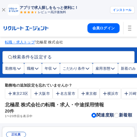
アプリで求人探しをもっと便利に！
インストール
レビュー高評価
無料
会員ログイン
/
転職・求人トップ
北極星 株式会社
検索条件を設定する
勤務地
職種
年収
こだわり条件
雇用形態
新着のみ
勤務地の追加設定を忘れていませんか？
東京23区
大阪市
名古屋市
東京都
横浜市
川崎
北極星 株式会社の転職・求人・中途採用情報
20
件
関連度順
新着順
1
〜
20
件目を表示中
正社員