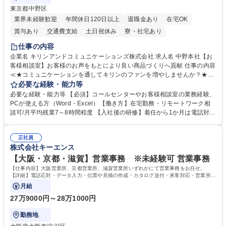
東京都中野区
業界未経験歓迎
年間休日120日以上
退職金あり
在宅OK
賞与あり
交通費支給
土日祝休み
寮・社宅あり
仕事の内容
企業名 キリンアンドコミュニケーションズ株式会社 求人名 中野本社【お
客様相談室】お客様のお声をもとにより良い商品づくりへ貢献 仕事の内容
≪★コミュニケーションを通してキリンのファンを増やしませんか？★≫
お客様のお声をより良い商品づくりに活かしていく上で、窓口となるお客
必要な経験・能力等
様相談室でのお仕事です。 日々お客様からいただくキリングループへのご
必要な経験・能力等 【必須】コールセンターやお客様相談室の業務経験、
意見を、企業活動に活かしています。お客様からの声に迅速かつ誠意をも
PCが使える方（Word・Excel）【働き方】在宅勤務・リモートワーク相
って対応、情報提供するとともにグループ内活動に反映しています。 【具
談可/月平均残業7～8時間程度 【入社後の研修】着任から1か月は電話対応
体的には】電話応対、メール、お手紙対応、ご指摘品調査報告書作成、有
のOJTを中心に実施し、電話対応に慣れた段階でメール・手紙のOJTを実
人チャットボット対応など。 【1日の対応件数】■電話：月間一人当たり
施する予定です。独り立ち以降もしっかりフォローする体制を整えていま
平均100件前後■メール・手紙：同上40件前後 募集職種 中野本社【お客様
正社員
すのでご安心ください。 【当社について】キリングループの広報機能を担
株式会社キーエンス
相談室】お客様のお声をもとにより良い商品づくりへ貢献
う会社として、お客様との出会いを大切にし、磨き上げたホスピタリティ
を込めてコミュニケーションをとりながら広報関連業務を行っておりま
【大阪・京都・滋賀】営業事務 ※未経験可 営業事務
す。 学歴・資格 学歴：大学院 大学 高専 短大 専修学校 高校 語学力： 資
【仕事内容】大阪営業所、京都営業所、滋賀営業所いずれかにて営業事務をお任せ。
格：
【詳細】電話応対・データ入力・伝票や見積の作成・カタログ送付・来客対応・営業所内
で発生する事務業務や業務改善をお任せ。
月給
27万9000円～28万1000円
勤務地