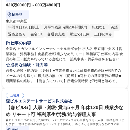
420万6000円～603万4800円
勤務地
東京都中央区
年間休日120日以上
月平均残業時間20時間以内
転勤なし
英語
退職金あり
在宅OK
交通費支給
駅近5分以内
土日祝休み
仕事の内容
企業名 ヒガシマルインターナショナル株式会社 求人名 東京都中央区【営
業事務・貿易事務】食品商社/残業少なめ/リモート等相談可 仕事の内容 食
品の加工・販売を行っている当社にて、営業事務・貿易事務をお任せいた
します。営業社員のサポートポジションとして、受発注から海外工場との
必要な経験・能力等
調整まで幅広く対応し、当社事業の根幹を支えていただきます。 ■受発注
必要な経験・能力等 【必須】■営業事務または貿易事務の経験■英語での
業務、請求書発行 ■海外工場とのスケジュール調整 ■在庫管理 ■輸入書類
メールのやり取りに抵抗感の無い方 【尚可】■商社での営業事務の経験■
の確認・作成 ■配送手配 ■通関業者を通して行う輸出入業全般 ■倉庫との
通関業務の経験。 【働き方について】所定労働時間は7時間と短めで、残
倉入れ調整等 ※ゼネラリストとしてのキャリアアップを目指すことが可能
業も月平均20時間以下です。時差出勤制度や週1日のリモート勤務も相談
です。単に商品を販売するだけでなく原料の仕入れから販売までをトータ
可能で、ワークライフバランスを保ち長期就業しやすい環境です。 【当社
ルプロデュースしているため、商品に関わる全ての業務をサポート頂きま
正社員
の強み】1991年の設立以来、外食産業を中心としたお客様の多様なニー
森ビルエステートサービス株式会社
す。 募集職種 東京都中央区【営業事務・貿易事務】食品商社/残業少なめ/
ズに沿った冷凍水産物等の生産・輸入・販売を一貫して手掛けています。
リモート等相談可
自社工場と海外拠点の強固な連携によるワンストップサービスが最大の強
【森ビルG】人事・総務 賞与5ヶ月 年休120日 残業少な
みです。 学歴・資格 学歴：大学院 大学 語学力：英語 資格：
め リモート可 福利厚生/労務/給与管理人事
森ビルグループの安定した環境で、バックオフィスから会社を支える人事・総務をお任せ
します。 労務と総務の業務をバランスよく担当し、ゆくゆくは制度改定などのコア業務
にも挑戦できる、やりがいある環境です。