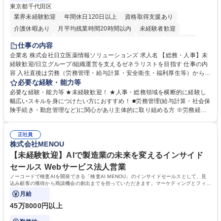
東京都千代田区
業界未経験歓迎
年間休日120日以上
資格取得支援あり
介護休暇あり
月平均残業時間20時間以内
未経験者歓迎
住宅手当あり
時短勤務あり
退職金あり
在宅OK
賞与あり
仕事の内容
育休あり
完全週休2日制
交通費支給
土日祝休み
寮・社宅あり
企業名 株式会社日立医薬情報ソリューションズ 求人名 【総務・人事】未
経験歓迎/日立グループ/組織運営を支えるゼネラリストを目指す 仕事の内
容 入社直後は労務（労務管理・給与計算・安全衛生・福利厚生等）からお
任せいたします。将来は総務・採用・教育業務へ守備範囲を広げ、組織運
必要な経験・能力等
営を支えるゼネラリストをめざせます。 ・初期業務：労働時間管理、給与
必要な経験・能力等 ★未経験歓迎！ ★人事・総務領域を横断的に経験し
計算、社会保険対応、福利厚生管理、安全衛生、健康経営推進等をお任せ
幅広いスキルを身につけたい方におすすめ！ ■労務管理(給与計算・社会保
します。ご経験に応じて、休職者管理など、幅広く経験を積んでいただき
険手続き・勤怠管理など)に関心があり主体的に取り組める方 ※労務経験
ます。 ・将来的な広がり：総務・採用・教育・税務対応・経営企画等。
者は早期にご活躍いただけます。 ■チームで仕事を推進できる方■将来は
★メンバーがマンツーマンで丁寧に教えるため、ご経験が浅くても安心！
マネジメント職として活躍したい 【尚可】■人事、労務、採用、教育業務
幅広く経験を積みたい意欲がある方に最適な環境です。 募集職種 【総
正社員
のご経験 ■労務管理（給与計算・社会保険手続き・勤怠管理など）の経験
株式会社MENOU
務・人事】未経験歓迎/日立グループ/組織運営を支えるゼネラリストを目
■衛生管理者の資格をお持ちの方 学歴・資格 学歴：大学院 大学 高専 短大
指す
専修学校 高校 語学力： 資格：
【未経験歓迎】AIで製造業の未来を変えるインサイド
セールス Webサービス法人営業
ノーコードで検査AIを開発できる「検査AI MENOU」のインサイドセールスとして、見
込み顧客の獲得から商談機会の創出までを担っていただきます。マーケティングとフィー
ルドセールスをつなぐ役割として、
月給
45万8000円以上