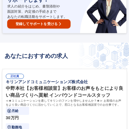
サポートします！
している方はこんな方です】フットワーク軽く、顧客と関係性を築ける方
が活躍しています！ 募集職種 【東京/丸の内】想定年収420万～490万／
求人の紹介をはじめ、書類添削や
住宅・サポート／法人営業(既存メイン）
面談対策、内定後の手続きまで
あなたの転職活動をサポートします。
登録してサポートを受ける
あなたにおすすめの求人
正社員
キリンアンドコミュニケーションズ株式会社
中野本社【お客様相談室】お客様のお声をもとにより良
い商品づくりへ貢献 インバウンドコールスタッフ
≪★コミュニケーションを通してキリンのファンを増やしませんか？★≫ お客様のお声
をより良い商品づくりに活かしていく上で、窓口となるお客様相談室でのお仕事です。
月給
30万円
勤務地