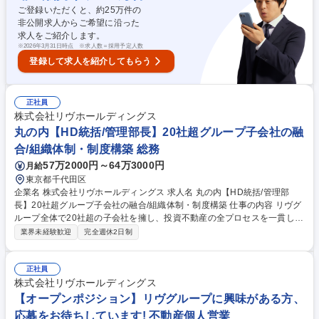
物件・主に東京/神奈川/埼玉等の首都圏エリアや、名古屋/大阪等の大都市
ご登録いただくと、約
25
万件の
に展開・1Kや1LDK等の単身者やカップル向けのコンパクトマンションが
非公開求人からご希望に沿った
中心・重厚感やハイグレードな設備（オートロック、独立洗面台、宅配B
求人をご紹介します。
OX等）が強み・顔認証システム（FreeiD）を導入した最先端物件も開発
※
2026年3月31日時点 ※求人数＝採用予定人数
募集職種 丸の内本社【賃貸仲介営業】自社物件のみ/反響営業100％/多様
登録して求人を紹介してもらう
なキャリアパス
正社員
株式会社リヴホールディングス
丸の内【HD統括/管理部長】20社超グループ子会社の融
合/組織体制・制度構築 総務
57万2000円～64万3000円
月給
東京都千代田区
企業名 株式会社リヴホールディングス 求人名 丸の内【HD統括/管理部
長】20社超グループ子会社の融合/組織体制・制度構築 仕事の内容 リヴグ
ループ全体で20社超の子会社を擁し、投資不動産の全プロセスを一貫して
手掛ける当社にて、HD全体の管理部長として管理業務だけでなく、制度
業界未経験歓迎
完全週休2日制
や労務形態の融和・個社別の制度設計をお任せいたします。 【詳細】管理
業務にとどまらず、より経営視点から組織体制・制度構築を推進していた
だきます！ ■管理業務（人事、労務、庶務等） ■グループ全体の組織体
正社員
制・制度統合に向けた企画・推進 ■個社別の実態把握、個別制度の設計・
株式会社リヴホールディングス
融和に向けたプロセスの整備 ■人材育成・マネジメント業務 募集職種 丸
【オープンポジション】リヴグループに興味がある方、
の内【HD統括/管理部長】20社超グループ子会社の融合/組織体制・制度構
応募をお待ちしています! 不動産個人営業