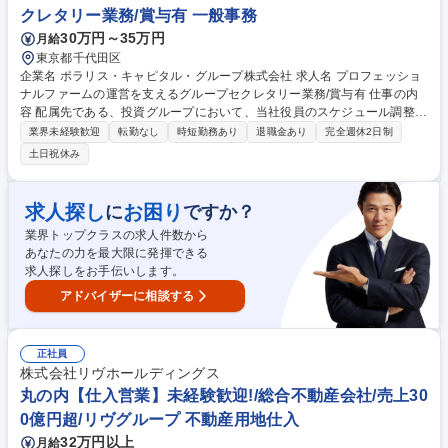
等様々なビジネスモデルがあり、ご自身の適正に即したポジションで腕を
クレタリー業務/賞与有 一般事務
振るっていただきます！社長直下で働ける環境です！ 募集職種 本社【経
30万円～35万円
月給
営企画候補】売上380憶円総合不動産企業/リヴグループ/20社超の子会社
東京都千代田区
企業名 ポラリス・キャピタル・グループ株式会社 求人名 プロフェッショ
ナルファームの運営を支えるグループセクレタリー業務/賞与有 仕事の内
容 配属先である、投資グループにおいて、当社役員のスケジュール調整
等、グループ全体の秘書的な業務を含め、幅広をいサポート業務をお任せ
業界未経験歓迎
転勤なし
時短勤務あり
退職金あり
完全週休2日制
します。 【詳細】投資グループのアシスタント業務全般をお任せいたしま
土日祝休み
す。会議スケジュールの調整、資料準備、経費精算や総務庶務業務をご担
当いただくほか、適正に応じて投資案件に係る事務サポートや会社法等で
定められた書類作成などもご担当いただきます。ホスピタリティを持ち、
求人探し
お困り
に
ですか？
先回りの対応を行っていただき、配属先部署の業務の円滑な運営を支えて
業界トップクラスの求人件数から
いただくことを期待するポジションです。 募集職種 プロフェッショナル
あなたの力を最大限に発揮できる
ファームの運営を支えるグループセクレタリー業務/賞与有
求人探しをお手伝いします。
アドバイザーに相談する
正社員
株式会社リヴホールディングス
丸の内【仕入営業】未経験歓迎!/総合不動産会社/売上30
0億円超/リヴグループ 不動産用地仕入
32万円以上
月給