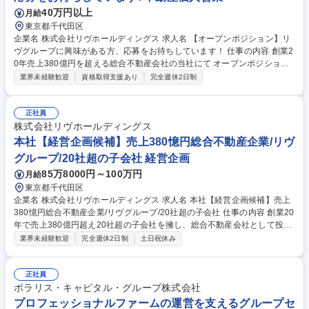
築
40万円以上
月給
東京都千代田区
企業名 株式会社リヴホールディングス 求人名 【オープンポジション】リ
ヴグループに興味がある方、応募をお待ちしています！ 仕事の内容 創業2
0年売上380億円を超える総合不動産会社の当社にて オープンポジション
を公開します！20社以上の子会社を持つ、 当グループに興味がある方か
業界未経験歓迎
資格取得支援あり
完全週休2日制
らのご応募をどなたでもお待ちしています！ 20社以上のグループ会社が
ある為、応募いただく方の経歴やスキル、 希望に応じて適性を判断し、面
接を通じて当社が配属を決定します！ ポテンシャル層の方や即戦力層の方
正社員
問わず、当社への志望度の高さを重視します！不動産業界経験者や、営業
株式会社リヴホールディングス
経験者は歓迎します！ 中途入社も多く、業界未経験からの活躍実績も多数
本社【経営企画候補】売上380憶円総合不動産企業/リヴ
の為、未経験でも安心して活躍できる環境です！ 募集職種 【オープンポ
グループ/20社超の子会社 経営企画
ジション】リヴグループに興味がある方、応募をお待ちしています！
85万8000円～100万円
月給
東京都千代田区
企業名 株式会社リヴホールディングス 求人名 本社【経営企画候補】売上
380憶円総合不動産企業/リヴグループ/20社超の子会社 仕事の内容 創業20
年で売上380億円超え20社超の子会社を擁し、総合不動産会社として投資
不動産の全プロセスを一貫して手掛ける当社にて、3～5年後にリヴグルー
業界未経験歓迎
完全週休2日制
土日祝休み
プ全体の「経営企画」として経営の中心に携わる方を募集します。 【入社
後】24社ある事業会社のいずれかの要職として関わっていただきながら、
経営企画としての素地を身に付けていただきます。【業務詳細】顧客開拓
正社員
の促進/収益性の向上/業務フローの見直しと効率化/組織と制度設計など
ポラリス・キャピタル・グループ株式会社
【関わる事業】賃貸管理・設計・建築・人材紹介・入居者サポート・福祉
プロフェッショナルファームの運営を支えるグループセ