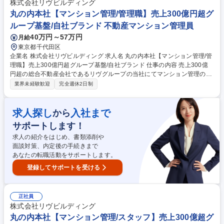
規・権利関係の確認、簡易ボリューム・事業収支の作成■売主・仲介との
株式会社リヴビルディング
条件交渉、社内稟議、契約・決済までの一連の実務 ※即戦力として、収支
丸の内本社【マンション管理/管理職】売上300億円超グ
判断から交渉・実行まで主体的に担っていただきます。 募集職種 丸の内
ループ基盤/自社ブランド 不動産マンション管理員
【用地仕入】総合不動産会社/売上300億円超/リヴグループ/土日祝休み
40万円～57万円
月給
東京都千代田区
企業名 株式会社リヴビルディング 求人名 丸の内本社【マンション管理/管
理職】売上300億円超グループ基盤/自社ブランド 仕事の内容 売上300億
円超の総合不動産会社であるリヴグループの当社にてマンション管理の管
理職クラスを募集します。主に分譲マンションの管理組合に対して様々な
業界未経験歓迎
完全週休2日制
提案を行って頂きます。丸の内JPタワー勤務となります。 主な業務は、
分譲マンションの管理組合に対する運営・収支改善の提案や、修繕工事の
企画立案です。また、新規物件の営業や部員のマネジメントも担当しま
求人探し
入社まで
から
す。資格を活かし、組合の良きパートナーとして資産価値を守り、組織を
サポートします！
牽引するやりがいのあるポジションです。 募集職種 丸の内本社【マンシ
ョン管理/管理職】売上300億円超グループ基盤/自社ブランド
求人の紹介をはじめ、書類添削や
面談対策、内定後の手続きまで
あなたの転職活動をサポートします。
登録してサポートを受ける
正社員
株式会社リヴビルディング
丸の内本社【マンション管理/スタッフ】売上300億超グ