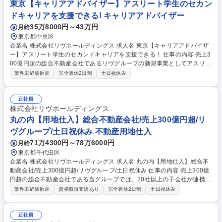
に展開・1Kや1LDK等の単身者やカップル向けのコンパクトマンションが
東京【キャリアアドバイザー】アスリート学生のセカン
中心・重厚感やハイグレードな設備（オートロック、独立洗面台、宅配B
ドキャリアを支援できる! キャリアアドバイザー
OX等）が強み・顔認証システム（FreeiD）を導入した最先端物件も開発
35万8000円～43万円
月給
募集職種 丸の内本社【賃貸仲介営業】未経験可/反響営業100％/自社物件
のみ/キャリアの幅
東京都中央区
企業名 株式会社リヴホールディングス 求人名 東京【キャリアアドバイザ
ー】アスリート学生のセカンドキャリアを支援できる！ 仕事の内容 売上3
00億円超の総合不動産会社であるリヴグループの新規事業としてアスリー
トの新卒紹介を行っています！競技で鍛えられた精神力や高い目標達成意
業界未経験歓迎
完全週休2日制
土日祝休み
欲をキャリアアドバイザーの立場で支え、就職支援を行います！ 【具体的
な業務内容】学生に対して体育会で培った部活動の経験をビジネスでどう
活かせるか就活のアドバイスを行いながら、アスリートを好まれる取引先
正社員
の企業様に対して、学生の魅力を存分に伝え、キャリアに悩むアスリート
株式会社リヴホールディングス
とのマッチングを一人でも多く、導く事がミッションとなります。入社後
丸の内【用地仕入】総合不動産会社/売上300億円超/リ
は先輩社員の下で少しずつ業務を学んでいただきます。ゆくゆくは、責任
ヴグループ/土日祝休み 不動産用地仕入
者として事業を牽引してもらうことを期待しています！ 募集職種 東京
71万4300円～78万6000円
月給
【キャリアアドバイザー】アスリート学生のセカンドキャリアを支援でき
る！
東京都千代田区
企業名 株式会社リヴホールディングス 求人名 丸の内【用地仕入】総合不
動産会社/売上300億円超/リヴグループ/土日祝休み 仕事の内容 売上300億
円超の総合不動産会社である当グループでは、20社以上の子会社が連携
し、投資用不動産の土地の仕入から設計・建築・販売・管理までを一気通
業界未経験歓迎
資格取得支援あり
完全週休2日制
土日祝休み
貫で行っています。用地仕入れ営業の即戦力を募集します！ 【業務内容】
■事業計画・商品企画を踏まえた用地仕入れ戦略の立案、仕入れ方針の設
計■仲介会社・地場業者等からの情報収集、未公開案件の獲得■立地・法
正社員