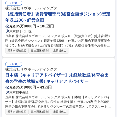
ど、グループ運営を円滑にする管理のサポートです。決められた業務をこ
正社員
なすだけでなく、現状のリスクや不便さを自ら発見し、改善へと導く力を
株式会社リヴホールディングス
重視します。社員が安心して働ける環境を作り、会社の成長を内側から支
【統括責任者】賃貸管理部門(経営企画ポジション)想定
える要としての活躍を期待しています。 募集職種 丸の内【受付事務/総
年収1200~ 経営企画
務】未経験歓迎/売上380億円/リヴグループ/20社超の子会社
85万8000円～100万円
月給
東京都千代田区
企業名 株式会社リヴホールディングス 求人名 【統括責任者】賃貸管理部
門（経営企画ポジション）想定年収1200～ 仕事の内容 総合不動産事業会
社にて、M&Aで統合された賃貸管理部門（5社）の統括責任者をお任せし
ます。経営視点で業務プロセス標準化やシステム統合を推進し、非効率な
業界未経験歓迎
完全週休2日制
土日祝休み
運用を改善する重要な役割です。 ≪詳細≫ ■賃貸管理部門（5社）の統括
と業務標準化の推進 ■経営企画的視点からの業務改善・効率化プロジェク
トの立案・実行 ■組織横断のKPI設計とPDCAサイクルの構築 ■IT・システ
正社員
ムの統合・刷新に向けた企画・導入支援 ■部門間の連携強化と人材育成・
株式会社リヴホールディングス
組織開発 ■経営陣へのレポーティングおよび戦略提言 募集職種 【統括責
日本橋【キャリアアドバイザー】未経験歓迎/体育会出
任者】賃貸管理部門（経営企画ポジション）想定年収1200～
身の学生の就職支援! キャリアアドバイザー
35万8000円～43万円
月給
東京都中央区
企業名 株式会社リヴホールディングス 求人名 日本橋【キャリアアドバイ
ザー】未経験歓迎/体育会出身の学生の就職支援！ 仕事の内容 売上300億
円超の総合不動産会社であるリヴグループの新規事業としてアスリートの
新卒紹介を行っています！ビジネスの場で培った知見を当社のキャリアア
業界未経験歓迎
完全週休2日制
土日祝休み
ドバイザーとして学生に寄り添い、就職支援を行いませんか！ 【主な業務