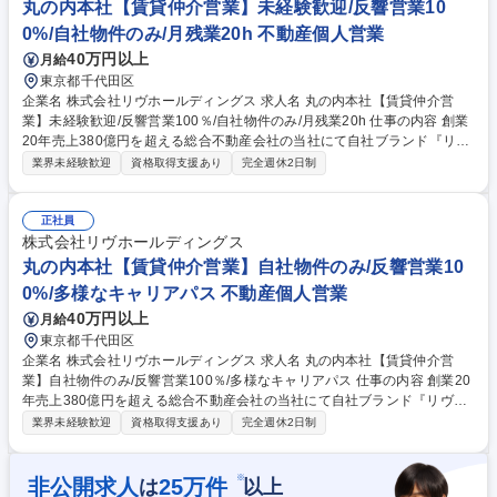
丸の内本社【賃貸仲介営業】未経験歓迎/反響営業10
0%/自社物件のみ/月残業20h 不動産個人営業
40万円以上
月給
東京都千代田区
企業名 株式会社リヴホールディングス 求人名 丸の内本社【賃貸仲介営
業】未経験歓迎/反響営業100％/自社物件のみ/月残業20h 仕事の内容 創業
20年売上380億円を超える総合不動産会社の当社にて自社ブランド『リヴ
シティ（LIVCITY）』シリーズの賃貸仲介営業を募集します！当社の賃貸
業界未経験歓迎
資格取得支援あり
完全週休2日制
仲介は人気の自社物件のみの取り扱いの為、テレアポや飛び込みは 一切な
く、転居希望者からの丸の内本社への問い合わせに対する反響営業が10
0％です！リヴシティ（LIVCITY）シリーズとは…・都心駅近で好立地な
正社員
物件・主に東京/神奈川/埼玉等の首都圏エリアや、名古屋/大阪等の大都市
株式会社リヴホールディングス
に展開・1Kや1LDK等の単身者やカップル向けのコンパクトマンションが
丸の内本社【賃貸仲介営業】自社物件のみ/反響営業10
中心・重厚感やハイグレードな設備（オートロック、独立洗面台、宅配B
0%/多様なキャリアパス 不動産個人営業
OX等）が強み・顔認証システム（FreeiD）を導入した最先端物件も開発
40万円以上
月給
募集職種 丸の内本社【賃貸仲介営業】未経験歓迎/反響営業100％/自社物
件のみ/月残業20h
東京都千代田区
企業名 株式会社リヴホールディングス 求人名 丸の内本社【賃貸仲介営
業】自社物件のみ/反響営業100％/多様なキャリアパス 仕事の内容 創業20
年売上380億円を超える総合不動産会社の当社にて自社ブランド『リヴシ
ティ（LIVCITY）』シリーズの賃貸仲介営業を募集します！当社の賃貸仲
業界未経験歓迎
資格取得支援あり
完全週休2日制
介は人気の自社物件のみの取り扱いの為、テレアポや飛び込みは 一切な
く、転居希望者からの丸の内本社への問い合わせに対する反響営業が10
0％です！リヴシティ（LIVCITY）シリーズとは…・都心駅近で好立地な
※
非公開求人
25
万件
は
以上