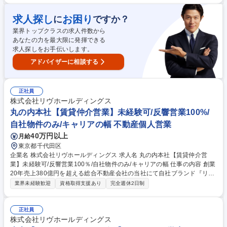
内容】まだ社会で働いた事がない為、仕事のイメージが湧かない学生達に
対して、一人一人の立場に寄り添いながら、自己分析のお手伝いや強みの
求人探し
お困り
に
ですか？
棚卸しを行っていただきます。取引先企業や求人の魅力を学生に説明しな
業界トップクラスの求人件数から
がら、一人でも多くの学生を就職支援まで導くことがミッションとなりま
あなたの力を最大限に発揮できる
す。人生の分岐に直接関われる重要な仕事の為、納得いく選択のサポート
求人探しをお手伝いします。
をお任せします。入社後は先輩社員が丁寧に仕事を教えます。 募集職種
日本橋【キャリアアドバイザー】未経験歓迎/体育会出身の学生の就職支
アドバイザーに相談する
援！
正社員
株式会社リヴホールディングス
丸の内本社【賃貸仲介営業】未経験可/反響営業100%/
自社物件のみ/キャリアの幅 不動産個人営業
40万円以上
月給
東京都千代田区
企業名 株式会社リヴホールディングス 求人名 丸の内本社【賃貸仲介営
業】未経験可/反響営業100％/自社物件のみ/キャリアの幅 仕事の内容 創業
20年売上380億円を超える総合不動産会社の当社にて自社ブランド『リヴ
シティ（LIVCITY）』シリーズの賃貸仲介営業を募集します！当社の賃貸
業界未経験歓迎
資格取得支援あり
完全週休2日制
仲介は人気の自社物件のみの取り扱いの為、テレアポや飛び込みは 一切な
く、転居希望者からの丸の内本社への問い合わせに対する反響営業が10
0％です！リヴシティ（LIVCITY）シリーズとは…・都心駅近で好立地な
正社員
物件・主に東京/神奈川/埼玉等の首都圏エリアや、名古屋/大阪等の大都市
株式会社リヴホールディングス