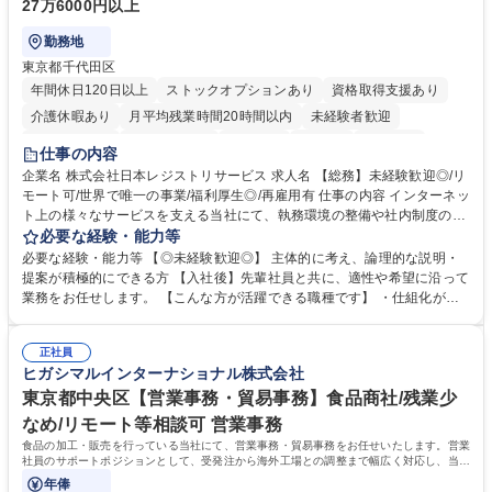
27万6000円以上
勤務地
東京都千代田区
年間休日120日以上
ストックオプションあり
資格取得支援あり
介護休暇あり
月平均残業時間20時間以内
未経験者歓迎
住宅手当あり
時短勤務あり
研修あり
在宅OK
賞与あり
仕事の内容
完全週休2日制
交通費支給
駅近5分以内
土日祝休み
服装自由
企業名 株式会社日本レジストリサービス 求人名 【総務】未経験歓迎◎/リ
モート可/世界で唯一の事業/福利厚生◎/再雇用有 仕事の内容 インターネッ
ト上の様々なサービスを支える当社にて、執務環境の整備や社内制度の検
討、イベント運営などの幅広い業務を担当し、間接的に会社の生産性向上
必要な経験・能力等
や成長に貢献している部署です。 会社の全メンバーが安心して長く成果を
必要な経験・能力等 【◎未経験歓迎◎】 主体的に考え、論理的な説明・
発揮できる環境を整えるために、毎日のメンテナンスや維持管理に加え、
提案が積極的にできる方 【入社後】先輩社員と共に、適性や希望に沿って
新たな施策検討を積極的に行っていただき、会社全体を巻き込み課題解決
業務をお任せします。 【こんな方が活躍できる職種です】 ・仕組化が好
を推進。 ・オフィス運営：執務環境の整備・物品管理・社内規定整備/改
き/得意・協働の姿勢を持っている・優先順位付け、マルチタスクが得意・
善・イベント企画/運営・非常時の対応 など、本人の希望や適性によって
様々な立場で物事を考えられる・定型業務だけでなく突発的な出来事にも
幅広い業務の体得が可能で、多様なキャリアパスを描くことも可能です。
正社員
対処できる・新しいことに興味関心がある 【魅力】■自己啓発支援：資格
ヒガシマルインターナショナル株式会社
募集職種 【総務】未経験歓迎◎/リモート可/世界で唯一の事業/福利厚生◎/
取得や通信教育など費用の80%（年間25万円まで）を補助 ■住宅手当：家
再雇用有
賃の50%（月額7万円まで）を補助 学歴・資格 学歴：大学院 大学 語学
東京都中央区【営業事務・貿易事務】食品商社/残業少
力： 資格：
なめ/リモート等相談可 営業事務
食品の加工・販売を行っている当社にて、営業事務・貿易事務をお任せいたします。営業
社員のサポートポジションとして、受発注から海外工場との調整まで幅広く対応し、当社
事業の根幹を支えていただきます。
年俸