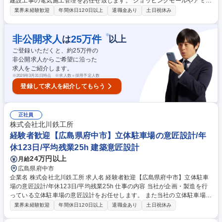
建設工事の電気施工管理をお任せ致します。 ショッピングモールやアミュ
ーズメント施設、大型病院など、私たちが日頃から目にする施設の駐車場
業界未経験歓迎
年間休日120日以上
退職金あり
土日祝休み
の施工業務に携わります！ 【具体的な業務】 ■工事現場の安全、品質、工
程、原価管理 ■施工計画の作成(工程計画など) ■施工図面作成(電気工事な
ど) ■現地調査 ※工事実務は行いません 電気施工管理のポジションです
※
非公開求人
25
万件
は
以上
が、内勤がメインです。 現場に常駐はせず、週に1回程度は定例会などで
ご登録いただくと、約
25
万件の
出張が発生します。 募集職種 【広島/東京/大阪】電気施工管理◎福利厚生
非公開求人からご希望に沿った
◎年休123日◎平均残業25h
求人をご紹介します。
※
2026年3月31日時点 ※求人数＝採用予定人数
登録して求人を紹介してもらう
正社員
株式会社北川鉄工所
経験者歓迎【広島県府中市】立体駐車場の意匠設計/年
休123日/平均残業25h 建築意匠設計
24万円以上
月給
広島県府中市
企業名 株式会社北川鉄工所 求人名 経験者歓迎【広島県府中市】立体駐車
場の意匠設計/年休123日/平均残業25h 仕事の内容 当社が企画・製造を行
っている立体駐車場の意匠設計をお任せします。 また当社の立体駐車場は
顧客のニーズに柔軟に対応していることで信頼を得ており、国内でも高い
業界未経験歓迎
年間休日120日以上
退職金あり
土日祝休み
シェアを誇ります！ 【具体的には】◆役所協議及び確認申請業務 ◆検図