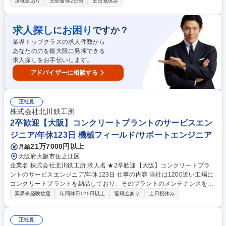
退職金あり
完全週休2日制
土日祝休み
回/半年 募集職種 【広島】機械や電機部品の調達業務/スタンダード市場/年
間休日123日
求人探し
お困り
に
ですか？
業界トップクラスの求人件数から
あなたの力を最大限に発揮できる
求人探しをお手伝いします。
アドバイザーに相談する
正社員
株式会社北川鉄工所
2卒歓迎【大阪】コンクリートプラントのサービスエン
ジニア/年休123日 機械フィールド/サポートエンジニア
21万7000円以上
月給
大阪府大阪市住之江区
企業名 株式会社北川鉄工所 求人名 ★2卒歓迎【大阪】コンクリートプラ
ントのサービスエンジニア/年休123日 仕事の内容 当社は1200近い工場に
コンクリートプラントを納品しており、そのプラントのメンテナンスを行
います。（メンテナンスの始まり方）・定期点検を通じてレポートを作成
業界未経験歓迎
年間休日120日以上
退職金あり
土日祝休み
→点検結果から修繕提案を行う ・定期点検契約が ない場合は、定期的に
訪問し点検ニーズの確認を行い、実施提案 ・協力会社からの案件トスアッ
プ・お客様からの問合せ 【詳細】■点検後、修繕が必要な箇所に対して修
正社員