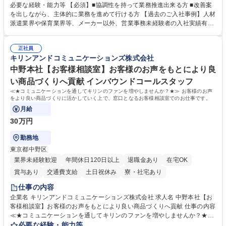
善をお任せ。 【教育制度】ご入社後、育成担当とペアになりながらOJTに
必要な経験・能力等 【必須】■協調性を持って業務推進出来る方 ■改善案
て業務を覚えていただくことが可能です。業務システムがきちんと構築さ
を出しながら、主体的に業務を進めて行ける方 【過去のご入社事例】人材
れているため、スムーズに仕事に慣れることができる環境です。また、
派遣業界や保育業界等、メーカー以外、営業事務未経験者の入社実績有
「チームで成果を出す文化」があり、良いやり方を積極的に共有しながら
【当社の事務職について】単なる事務ではなく主体性を発揮したサポート
常に改善を目指す風土のため、安心して業務に取り組んでいただけます。
により、キーエンスの付加価値向上に貢献します。ベースの定型業務に加
募集職種 【大阪・京都・滋賀】営業事務 ※未経験可
正社員
えて、お客様や社員の状況に合わせ、能動的なサポート、改善の動きも期
キリンアンドコミュニケーションズ株式会社
待され。組織を支えるスペシャリストとして、チームに貢献し、結果的に
社員から頼られる存在になることができます。平均19:30の退勤以降の業
中野本社【お客様相談室】お客様のお声をもとにより良
務の持ち帰りも禁止されており、メリハリのある働き方となります。 学
い商品づくりへ貢献 インバウンドコールスタッフ
歴・資格 学歴：大学院 大学 高専 短大 語学力： 資格：
≪★コミュニケーションを通してキリンのファンを増やしませんか？★≫ お客様のお声
をより良い商品づくりに活かしていく上で、窓口となるお客様相談室でのお仕事です。
月給
30万円
勤務地
東京都中野区
業界未経験歓迎
年間休日120日以上
退職金あり
在宅OK
賞与あり
交通費支給
土日祝休み
寮・社宅あり
仕事の内容
企業名 キリンアンドコミュニケーションズ株式会社 求人名 中野本社【お
客様相談室】お客様のお声をもとにより良い商品づくりへ貢献 仕事の内容
≪★コミュニケーションを通してキリンのファンを増やしませんか？★≫
お客様のお声をより良い商品づくりに活かしていく上で、窓口となるお客
必要な経験・能力等