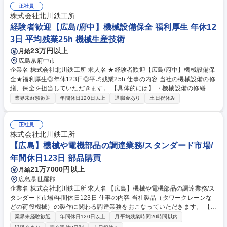
正社員
株式会社北川鉄工所
経験者歓迎【広島/府中】機械設備保全 福利厚生 年休12
3日 平均残業25h 機械生産技術
23万円以上
月給
広島県府中市
企業名 株式会社北川鉄工所 求人名 ★経験者歓迎【広島/府中】機械設備保
全★福利厚生◎年休123日◎平均残業25h 仕事の内容 当社の機械設備の修
繕、保全を担当していただきます。 【具体的には】 ・機械設備の修繕 ・
機械設備の定期検査 ※建設業務の作業は伴いません 募集職種 ★経験者歓
業界未経験歓迎
年間休日120日以上
退職金あり
土日祝休み
迎【広島/府中】機械設備保全★福利厚生◎年休123日◎平均残業25h
正社員
株式会社北川鉄工所
【広島】機械や電機部品の調達業務/スタンダード市場/
年間休日123日 部品購買
21万7000円以上
月給
広島県世羅郡
企業名 株式会社北川鉄工所 求人名 【広島】機械や電機部品の調達業務/ス
タンダード市場/年間休日123日 仕事の内容 当社製品（タワークレーンな
どの荷役機械）の製作に関わる調達業務をおこなっていただきます。 【業
務内容】 ■荷役機械製作に必要な機械・電機部品の発注 ■納期管理、価格
業界未経験歓迎
年間休日120日以上
月平均残業時間20時間以内
交渉 【出張頻度】 ■日帰り 1～3回/月 ■展示会やサプライヤー訪問 1、2