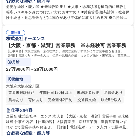
任せいたします。将来は総務・採用・教育業務へ守備範囲を広げ、組織運
必要な経験・能力等
営を支えるゼネラリストをめざせます。 ・初期業務：労働時間管理、給与
必要な経験・能力等 ★未経験歓迎！ ★人事・総務領域を横断的に経験し
計算、社会保険対応、福利厚生管理、安全衛生、健康経営推進等をお任せ
幅広いスキルを身につけたい方におすすめ！ ■労務管理(給与計算・社会保
します。ご経験に応じて、休職者管理など、幅広く経験を積んでいただき
険手続き・勤怠管理など)に関心があり主体的に取り組める方 ※労務経験
ます。 ・将来的な広がり：総務・採用・教育・税務対応・経営企画等。
者は早期にご活躍いただけます。 ■チームで仕事を推進できる方■将来は
★メンバーがマンツーマンで丁寧に教えるため、ご経験が浅くても安心！
マネジメント職として活躍したい 【尚可】■人事、労務、採用、教育業務
幅広く経験を積みたい意欲がある方に最適な環境です。 募集職種 【総
正社員
のご経験 ■労務管理（給与計算・社会保険手続き・勤怠管理など）の経験
株式会社キーエンス
務・人事】未経験歓迎/日立グループ/組織運営を支えるゼネラリストを目
■衛生管理者の資格をお持ちの方 学歴・資格 学歴：大学院 大学 高専 短大
指す
専修学校 高校 語学力： 資格：
【大阪・京都・滋賀】営業事務 ※未経験可 営業事務
【仕事内容】大阪営業所、京都営業所、滋賀営業所いずれかにて営業事務をお任せ。
【詳細】電話応対・データ入力・伝票や見積の作成・カタログ送付・来客対応・営業所内
で発生する事務業務や業務改善をお任せ。
月給
27万9000円～28万1000円
勤務地
大阪府大阪市淀川区
業界未経験歓迎
年間休日120日以上
未経験者歓迎
退職金あり
賞与あり
育休あり
完全週休2日制
交通費支給
駅近5分以内
土日祝休み
仕事の内容
企業名 株式会社キーエンス 求人名 【大阪・京都・滋賀】営業事務 ※未経
験可 仕事の内容 【仕事内容】大阪営業所、京都営業所、滋賀営業所いず
れかにて営業事務をお任せ。 【詳細】電話応対・データ入力・伝票や見積
の作成・カタログ送付・来客対応・営業所内で発生する事務業務や業務改
必要な経験・能力等