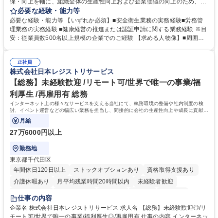
保・向上を軸に、組織全体の生産性向上および企業価値の向上のため、経
営層と密接に連携しながら、定型業務にとどまらず、制度設計や施策立案
必要な経験・能力等
などの上流工程から関与していただきます。 【主な業務内容】■安全衛生
必要な経験・能力等 【いずれか必須】■安全衛生業務の実務経験■労務管
業務（ストレスチェック、健康診断の運用、産業医との連携 など）■健康
理業務の実務経験 ■健康経営の推進または認証申請に関する業務経験 ※目
経営認証取得に向けた企画・推進■労務管理（労働時間の分析、労働環境
安：従業員数500名以上規模の企業でのご経験 【求める人物像】■周囲
の改善）■規程改定、制度設計、業務改善の推進■労働基準監督署対応、団
（社員・経営層）と円滑にコミュニケーションを図れる方■労務課題に対
体交渉対応 など 【採用背景】現在組織変革期の為、労務領域から組織力
し、迅速かつ的確に対応できる問題解決力をお持ちの方■チームおよび他
を底上げすべく、ともにご活躍いただける方の増員募集となります。 募集
正社員
部門と連携しながら業務を推進できる方■Excelや労務管理システムの実務
株式会社日本レジストリサービス
職種 【人事・労務担当】安全衛生・健康経営推進・労務管理/創業80年老
使用経験をお持ちの方 学歴・資格 学歴：大学院 大学 高専 短大 専修学校
舗メーカー
高校 語学力： 資格：
【総務】未経験歓迎 /リモート可/世界で唯一の事業/福
利厚生 /再雇用有 総務
インターネット上の様々なサービスを支える当社にて、執務環境の整備や社内制度の検
討、イベント運営などの幅広い業務を担当し、間接的に会社の生産性向上や成長に貢献し
ている部署です。
月給
27万6000円以上
勤務地
東京都千代田区
年間休日120日以上
ストックオプションあり
資格取得支援あり
介護休暇あり
月平均残業時間20時間以内
未経験者歓迎
住宅手当あり
時短勤務あり
研修あり
在宅OK
賞与あり
仕事の内容
完全週休2日制
交通費支給
駅近5分以内
土日祝休み
服装自由
企業名 株式会社日本レジストリサービス 求人名 【総務】未経験歓迎◎/リ
モート可/世界で唯一の事業/福利厚生◎/再雇用有 仕事の内容 インターネッ