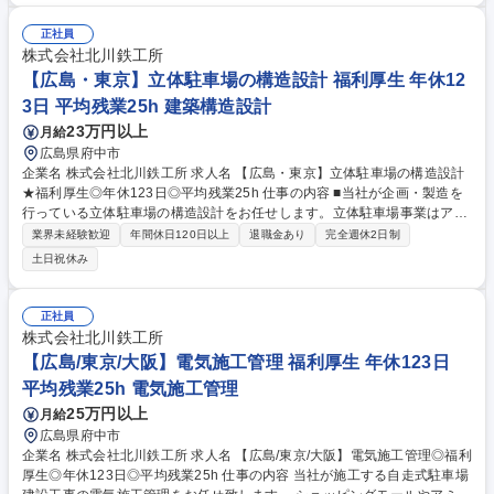
ある為営業のしやすさがあります。 【具体的には】 ・コンクリートメー
カーの既存顧客への関係構築、情報収集 ・客先要望のヒアリング、仕様検
正社員
討 ・プレゼンテーション、見積もり ・現地の立ち上げや試運転の立会
株式会社北川鉄工所
い、サービス部門への引継 ・新規顧客獲得のための商品PR 募集職種 ★2
【広島・東京】立体駐車場の構造設計 福利厚生 年休12
卒歓迎【名古屋】コンクリートプラント営業/年休123日/スタンダード上場
3日 平均残業25h 建築構造設計
23万円以上
月給
広島県府中市
企業名 株式会社北川鉄工所 求人名 【広島・東京】立体駐車場の構造設計
★福利厚生◎年休123日◎平均残業25h 仕事の内容 ■当社が企画・製造を
行っている立体駐車場の構造設計をお任せします。立体駐車場事業はアフ
ターコロナに向け今後益々のニーズ拡大を想定しており、組織強化に向け
業界未経験歓迎
年間休日120日以上
退職金あり
完全週休2日制
た増員での採用です。 【具体的には】 ◆構造計画 ◆概算設計及び実施設
土日祝休み
計 ◆外注管理 ◆検図業務 設計する案件は数億～数十億規模の立体駐車場
となります。日頃利用するショッピングモールなどの施設でも導入されて
おり、ご自身が携わった製品が身近に利用されるシーンにやりがいを感じ
正社員
ることができるポジションです。 募集職種 【広島・東京】立体駐車場の
株式会社北川鉄工所
構造設計★福利厚生◎年休123日◎平均残業25h
【広島/東京/大阪】電気施工管理 福利厚生 年休123日
平均残業25h 電気施工管理
25万円以上
月給
広島県府中市
企業名 株式会社北川鉄工所 求人名 【広島/東京/大阪】電気施工管理◎福利
厚生◎年休123日◎平均残業25h 仕事の内容 当社が施工する自走式駐車場