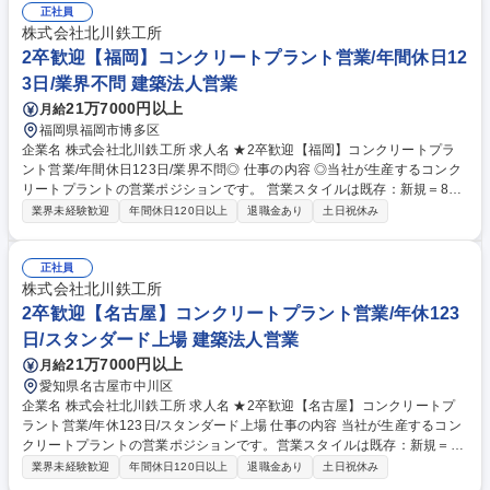
正社員
株式会社北川鉄工所
2卒歓迎【福岡】コンクリートプラント営業/年間休日12
3日/業界不問 建築法人営業
21万7000円以上
月給
福岡県福岡市博多区
企業名 株式会社北川鉄工所 求人名 ★2卒歓迎【福岡】コンクリートプラ
ント営業/年間休日123日/業界不問◎ 仕事の内容 ◎当社が生産するコンク
リートプラントの営業ポジションです。 営業スタイルは既存：新規＝8：
2程度ですが、今後はニーズ拡大に向けて開拓も期待しています。 ◎業界
業界未経験歓迎
年間休日120日以上
退職金あり
土日祝休み
トップクラスであり、オーダーメイドでの対応や当社ならではの製品もあ
る為営業のしやすさがあります。 【具体的には】・コンクリートメーカー
の既存顧客への関係構築、情報収集 ・客先要望のヒアリング、仕様検討
正社員
・プレゼンテーション、見積もり ・現地の立ち上げや試運転の立会い、サ
株式会社北川鉄工所
ービス部門への引継 ・新規顧客獲得のための商品PR 募集職種 ★2卒歓迎
2卒歓迎【名古屋】コンクリートプラント営業/年休123
【福岡】コンクリートプラント営業/年間休日123日/業界不問◎
日/スタンダード上場 建築法人営業
21万7000円以上
月給
愛知県名古屋市中川区
企業名 株式会社北川鉄工所 求人名 ★2卒歓迎【名古屋】コンクリートプ
ラント営業/年休123日/スタンダード上場 仕事の内容 当社が生産するコン
クリートプラントの営業ポジションです。営業スタイルは既存：新規＝
8：2程度ですが、今後はニーズ拡大に向けて開拓も期待しています。 業
業界未経験歓迎
年間休日120日以上
退職金あり
土日祝休み
界トップクラスであり、オーダーメイドでの対応や当社ならではの製品も