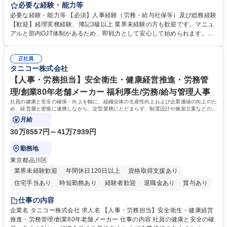
をお任せします。 労務と総務の業務をバランスよく担当し、ゆくゆくは制
必要な経験・能力等
度改定などのコア業務にも挑戦できる、やりがいある環境です。 ■勤怠管
必要な経験・能力等 【必須】人事経験（労務・給与社保等）及び総務経験
理、給与計算、社会保険手続き、年末調整等の労務管理全般 ■入退社手続
【歓迎】経理実務経験、簿記3級以上 業界未経験の方も歓迎です。マニュ
き、社内規定の改定や人事制度改定などのコア業務 ■社内イベントの企画
アルと部内OJT体制があるため、即戦力として安心して始められます。
運営やその他総務業務全般 ※労務と総務を1：1の割合でお任せ。 入社後
【魅力・やりがい】森ビルGの安定基盤で労務から総務まで幅広く携われ
は部内のOJTを中心に、あなたの経験に合わせて不足している部分はいつ
ます。定型業務に留まらず、社内規定や人事制度の改定など会社のコア業
でも質問・相談できる環境が整っているため、安心して成長できます。 募
正社員
務に挑戦できるため、自身の成長と組織への貢献度をダイレクトに実感で
タニコー株式会社
集職種 【森ビルG】人事・総務◆賞与5ヶ月◆年休120日◆残業少なめ◆
きます。 残業少なめ、週1日リモート可など、ワークライフバランスを保
リモート可
ち長期活躍できる環境です。 「これまでの幅広い経験を活かし、長期的な
【人事・労務担当】安全衛生・健康経営推進・労務管
キャリアを築きたい」という前向きな意欲と挑戦を全力で応援します。 学
理/創業80年老舗メーカー 福利厚生/労務/給与管理人事
歴・資格 学歴：大学院 大学 高専 短大 専修学校 高校 語学力： 資格：日商
社員の健康と安全の確保・向上を軸に、組織全体の生産性向上および企業価値の向上のた
簿記検定1級 日商簿記検定2級 日商簿記検定3級
め、経営層と密接に連携しながら、定型業務にとどまらず、制度設計や施策立案などの上
流工程から関与していただきます。
月給
30万8557円～41万7939円
勤務地
東京都品川区
業界未経験歓迎
年間休日120日以上
資格取得支援あり
住宅手当あり
時短勤務あり
経験者歓迎
退職金あり
賞与あり
完全週休2日制
交通費支給
駅近5分以内
土日祝休み
仕事の内容
寮・社宅あり
企業名 タニコー株式会社 求人名 【人事・労務担当】安全衛生・健康経営
推進・労務管理/創業80年老舗メーカー 仕事の内容 社員の健康と安全の確