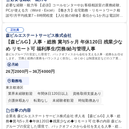
様相談室でのお仕事です。 日々お客様からいただくキリングループへのご
必要な経験・能力等 【必須】コールセンターやお客様相談室の業務経験、
意見を、企業活動に活かしています。お客様からの声に迅速かつ誠意をも
PCが使える方（Word・Excel）【働き方】在宅勤務・リモートワーク相
って対応、情報提供するとともにグループ内活動に反映しています。 【具
談可/月平均残業7～8時間程度 【入社後の研修】着任から1か月は電話対応
体的には】電話応対、メール、お手紙対応、ご指摘品調査報告書作成、有
のOJTを中心に実施し、電話対応に慣れた段階でメール・手紙のOJTを実
人チャットボット対応など。 【1日の対応件数】■電話：月間一人当たり
施する予定です。独り立ち以降もしっかりフォローする体制を整えていま
平均100件前後■メール・手紙：同上40件前後 募集職種 中野本社【お客様
正社員
すのでご安心ください。 【当社について】キリングループの広報機能を担
森ビルエステートサービス株式会社
相談室】お客様のお声をもとにより良い商品づくりへ貢献
う会社として、お客様との出会いを大切にし、磨き上げたホスピタリティ
を込めてコミュニケーションをとりながら広報関連業務を行っておりま
【森ビルG】人事・総務 賞与5ヶ月 年休120日 残業少な
す。 学歴・資格 学歴：大学院 大学 高専 短大 専修学校 高校 語学力： 資
め リモート可 福利厚生/労務/給与管理人事
格：
森ビルグループの安定した環境で、バックオフィスから会社を支える人事・総務をお任せ
します。 労務と総務の業務をバランスよく担当し、ゆくゆくは制度改定などのコア業務
にも挑戦できる、やりがいある環境です。
月給
26万2000円～36万4000円
勤務地
東京都港区
業界未経験歓迎
年間休日120日以上
資格取得支援あり
介護休暇あり
転勤なし
未経験者歓迎
時短勤務あり
経験者歓迎
退職金あり
在宅OK
賞与あり
育休あり
仕事の内容
完全週休2日制
交通費支給
長期歓迎
駅近5分以内
土日祝休み
企業名 森ビルエステートサービス株式会社 求人名 【森ビルG】人事・総
務◆賞与5ヶ月◆年休120日◆残業少なめ◆リモート可 仕事の内容 森ビル
グループの安定した環境で、バックオフィスから会社を支える人事・総務