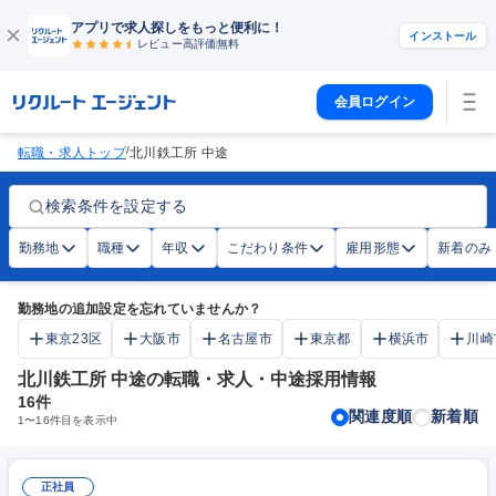
アプリで求人探しをもっと便利に！
インストール
レビュー高評価
無料
会員ログイン
/
転職・求人トップ
北川鉄工所 中途
検索条件を設定する
勤務地
職種
年収
こだわり条件
雇用形態
新着のみ
勤務地の追加設定を忘れていませんか？
東京23区
大阪市
名古屋市
東京都
横浜市
川崎
北川鉄工所 中途の転職・求人・中途採用情報
16
件
関連度順
新着順
1
〜
16
件目を表示中
正社員