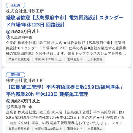
業務 ◆受注のための営業支援(計画図作成、検討等) 【魅力】設計する案件
は、数億～数十億規模の立体駐車場です。日頃利用する、ショッピングモ
正社員
ールなどの施設でも導入されており、ご自身が携わった製品が身近に利用
株式会社北川鉄工所
されるシーンにやりがいを感じることができます！ 募集職種 経験者歓迎
経験者歓迎【広島県府中市】電気回路設計 スタンダー
【広島県府中市】立体駐車場の意匠設計/年休123日/平均残業25h
ド市場/年休123日 回路設計
25万円以上
月給
広島県府中市
企業名 株式会社北川鉄工所 求人名 ★経験者歓迎【広島県府中市】電気回
路設計★スタンダード市場/年休123日 仕事の内容 ■当社が製造する産業機
械の電気回路設計をお任せ致します。業界トップクラスのシェアを誇る製
品が多く、オーダーメイドならではの製品開発力が強みの事業。モノづく
業界未経験歓迎
年間休日120日以上
退職金あり
土日祝休み
りの醍醐味を味わうことができます。 ■量産品ではなく、全てオーダーメ
イドにて顧客要望に合わせた製品開発が強みの事業となります。独自性の
高い、ハイスペックな大型設備機械の開発に携わることができます。 《業
正社員
務について》コンクリートプラントの電気回路設計を行います。リレーシ
株式会社北川鉄工所
ーケンスで制御する製品が対象となります。 募集職種 ★経験者歓迎【広
【広島/施工管理】平均有給取得日数15.9日/福利厚生 /
島県府中市】電気回路設計★スタンダード市場/年休123日
平均残業20h 年休123日 建築施工管理
24万円以上
月給
広島県府中市
企業名 株式会社北川鉄工所 求人名 【広島/施工管理】平均有給取得日数1
5.9日/福利厚生◎/平均残業20h★年休123日 仕事の内容 ■当社が製造する
「自走式立体駐車場」の現場施工管理業務をお任せいたします。ショッピ
ングモールやアミューズメント施設、大型病院など、私たちが日頃から目
業界未経験歓迎
年間休日120日以上
退職金あり
土日祝休み