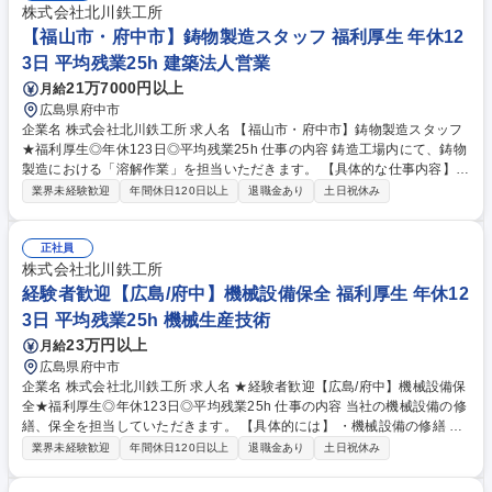
株式会社北川鉄工所
【福山市・府中市】鋳物製造スタッフ 福利厚生 年休12
3日 平均残業25h 建築法人営業
21万7000円以上
月給
広島県府中市
企業名 株式会社北川鉄工所 求人名 【福山市・府中市】鋳物製造スタッフ
★福利厚生◎年休123日◎平均残業25h 仕事の内容 鋳造工場内にて、鋳物
製造における「溶解作業」を担当いただきます。 【具体的な仕事内容】
高温の炉を扱い、金属を溶かして鋳型に流し込む工程を担う、鋳造の中で
業界未経験歓迎
年間休日120日以上
退職金あり
土日祝休み
も専門性の高いポジションです。安全管理を徹底した環境で、経験を活か
しながら技術を磨いていただけます。 ★平均残業時間：25時間/月、福利
厚生も充実しています！ 【1分でわかる企業HP】https://www.kiw.co.jp/re
正社員
cruit/number.html 募集職種 【福山市・府中市】鋳物製造スタッフ★福利
株式会社北川鉄工所
厚生◎年休123日◎平均残業25h
経験者歓迎【広島/府中】機械設備保全 福利厚生 年休12
3日 平均残業25h 機械生産技術
23万円以上
月給
広島県府中市
企業名 株式会社北川鉄工所 求人名 ★経験者歓迎【広島/府中】機械設備保
全★福利厚生◎年休123日◎平均残業25h 仕事の内容 当社の機械設備の修
繕、保全を担当していただきます。 【具体的には】 ・機械設備の修繕 ・
機械設備の定期検査 ※建設業務の作業は伴いません 募集職種 ★経験者歓
業界未経験歓迎
年間休日120日以上
退職金あり
土日祝休み
迎【広島/府中】機械設備保全★福利厚生◎年休123日◎平均残業25h