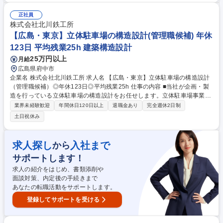
集職種 ★経験者歓迎【広島県府中市/社内SE】年休123日◎平均残業17.5h
◎働き方◎
正社員
株式会社北川鉄工所
【広島・東京】立体駐車場の構造設計(管理職候補) 年休
123日 平均残業25h 建築構造設計
25万円以上
月給
広島県府中市
企業名 株式会社北川鉄工所 求人名 【広島・東京】立体駐車場の構造設計
（管理職候補）◎年休123日◎平均残業25h 仕事の内容 ■当社が企画・製
造を行っている立体駐車場の構造設計をお任せします。立体駐車場事業は
アフターコロナに向け今後益々のニーズ拡大を想定しており、組織強化に
業界未経験歓迎
年間休日120日以上
退職金あり
完全週休2日制
向けた増員での採用です。 【具体的には】 ◆構造計画 ◆概算設計及び実
土日祝休み
施設計 ◆外注管理 ◆検図業務 ◆マネジメント業務 【魅力】設計する案件
は数億～数十億規模！日頃利用するショッピングモールなどの施設でも導
入されており、ご自身が携わった製品が身近に利用されるシーンにやりが
求人探し
入社まで
から
いを感じることができるポジションです！ 募集職種 【広島・東京】立体
サポートします！
駐車場の構造設計（管理職候補）◎年休123日◎平均残業25h
求人の紹介をはじめ、書類添削や
面談対策、内定後の手続きまで
あなたの転職活動をサポートします。
登録してサポートを受ける