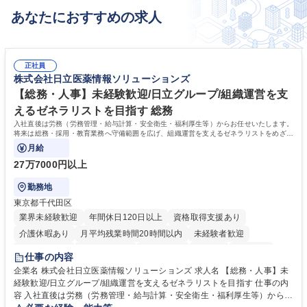
あなたにおすすめの求人
正社員
株式会社日立医薬情報ソリューションズ
【総務・人事】未経験歓迎/日立グループ/組織運営を支
えるゼネラリストを目指す 総務
入社直後は労務（労務管理・給与計算・安全衛生・福利厚生等）からお任せいたします。
将来は総務・採用・教育業務へ守備範囲を広げ、組織運営を支えるゼネラリストをめざせ
ます。
月給
27万7000円以上
勤務地
東京都千代田区
業界未経験歓迎
年間休日120日以上
資格取得支援あり
介護休暇あり
月平均残業時間20時間以内
未経験者歓迎
住宅手当あり
時短勤務あり
退職金あり
在宅OK
賞与あり
仕事の内容
育休あり
完全週休2日制
交通費支給
土日祝休み
寮・社宅あり
企業名 株式会社日立医薬情報ソリューションズ 求人名 【総務・人事】未
経験歓迎/日立グループ/組織運営を支えるゼネラリストを目指す 仕事の内
容 入社直後は労務（労務管理・給与計算・安全衛生・福利厚生等）からお