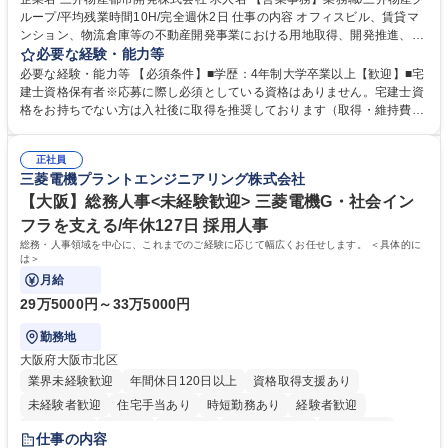
ループ/平均残業時間10H/完全週休2日 仕事の内容 オフィスビル、賃貸マ
ンション、物流倉庫等の不動産開発事業における用地取得、開発推進、賃
貸運営、売却、仲介・活用提案等を行う営業部門において事務業務を担当
必要な経験・能力等
いただきます。 【詳細】・契約書管理、契約書製本、捺印対応、ファイリ
必要な経験・能力等 【必須条件】■学歴：4年制大学卒業以上【歓迎】■宅
ング、登記簿取得、調書取得・支払業務（各種費用支払、支払管理、請
建士資格保有者※応募に際し必須としている資格はありません。宅建士資
求・支払データ登録、取引先マスター申請対応）・予算作成及び予実管
格をお持ちでない方は入社後に取得を推奨しております（取得・維持費用
理・各種稟議書、報告書作成業務・各種台帳管理、交際費・会議費支払報
の一部補助あり） 【求める人物像】 ・向学心豊かで、主体的に行動でき
告書作成及び月次管理・部内総務庶務全般 など※※配属先によっては上記
る方。 ・社内外の多様な関係者と協調して業務を進められるコミュニケー
の他に担当頂く業務が発生する場合があります。 募集職種 【営業事務】
正社員
ション力がある方。 ・チャレンジを厭わず、粘り強く業務に取り組める
三菱電機プラントエンジニアリング株式会社
業務職/三井物産グループ/平均残業時間10H/完全週休2日
方。多様な関係者と謙虚に信頼関係を構築でき、期限を意識したスケジュ
ール管理が出来る方。※将来的に他部署（営業部門、コーポレート部門）
【大阪】総務人事<未経験歓迎> 三菱電機G・社会イン
へのジョブローテーションの可能性があります。 学歴・資格 学歴：大学
フラを支える/年休127日 採用人事
院 大学 語学力： 資格：宅地建物取引士
総務・人事領域を中心に、これまでのご経験に応じて幅広くお任せします。 ＜具体的に
は＞
月給
29万5000円～33万5000円
勤務地
大阪府大阪市北区
業界未経験歓迎
年間休日120日以上
資格取得支援あり
未経験者歓迎
住宅手当あり
時短勤務あり
経験者歓迎
退職金あり
在宅OK
賞与あり
完全週休2日制
交通費支給
仕事の内容