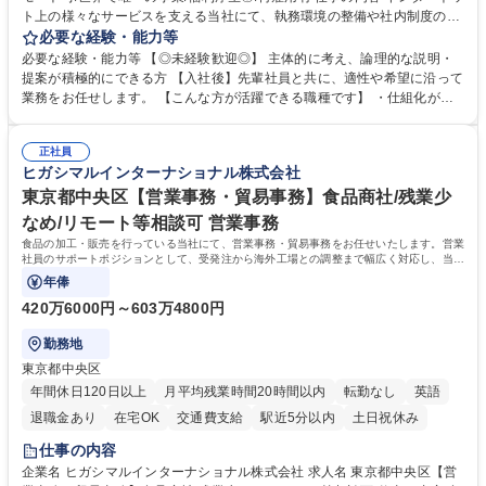
ト上の様々なサービスを支える当社にて、執務環境の整備や社内制度の検
討、イベント運営などの幅広い業務を担当し、間接的に会社の生産性向上
必要な経験・能力等
や成長に貢献している部署です。 会社の全メンバーが安心して長く成果を
必要な経験・能力等 【◎未経験歓迎◎】 主体的に考え、論理的な説明・
発揮できる環境を整えるために、毎日のメンテナンスや維持管理に加え、
提案が積極的にできる方 【入社後】先輩社員と共に、適性や希望に沿って
新たな施策検討を積極的に行っていただき、会社全体を巻き込み課題解決
業務をお任せします。 【こんな方が活躍できる職種です】 ・仕組化が好
を推進。 ・オフィス運営：執務環境の整備・物品管理・社内規定整備/改
き/得意・協働の姿勢を持っている・優先順位付け、マルチタスクが得意・
善・イベント企画/運営・非常時の対応 など、本人の希望や適性によって
様々な立場で物事を考えられる・定型業務だけでなく突発的な出来事にも
幅広い業務の体得が可能で、多様なキャリアパスを描くことも可能です。
正社員
対処できる・新しいことに興味関心がある 【魅力】■自己啓発支援：資格
ヒガシマルインターナショナル株式会社
募集職種 【総務】未経験歓迎◎/リモート可/世界で唯一の事業/福利厚生◎/
取得や通信教育など費用の80%（年間25万円まで）を補助 ■住宅手当：家
再雇用有
賃の50%（月額7万円まで）を補助 学歴・資格 学歴：大学院 大学 語学
東京都中央区【営業事務・貿易事務】食品商社/残業少
力： 資格：
なめ/リモート等相談可 営業事務
食品の加工・販売を行っている当社にて、営業事務・貿易事務をお任せいたします。営業
社員のサポートポジションとして、受発注から海外工場との調整まで幅広く対応し、当社
事業の根幹を支えていただきます。
年俸
420万6000円～603万4800円
勤務地
東京都中央区
年間休日120日以上
月平均残業時間20時間以内
転勤なし
英語
退職金あり
在宅OK
交通費支給
駅近5分以内
土日祝休み
仕事の内容
企業名 ヒガシマルインターナショナル株式会社 求人名 東京都中央区【営