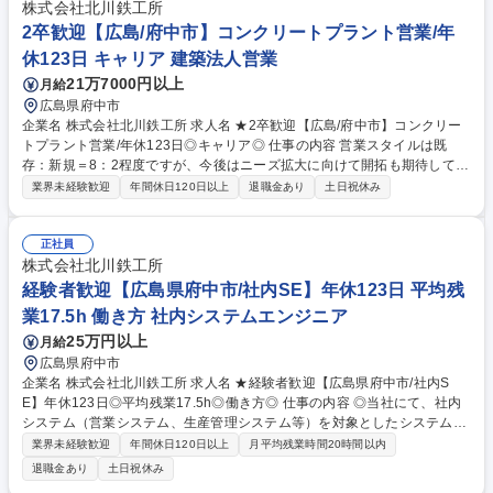
繕提案 (1)修繕するため見積り作成を協力会社に依頼し、内容精査 (2)CL
株式会社北川鉄工所
に合意いただけたら協力会社に発注■設備一つにあたり20年の対応年数■
2卒歓迎【広島/府中市】コンクリートプラント営業/年
営業の付加価値の一つとしてアフターメンテナンス ※建設作業を伴う業務
休123日 キャリア 建築法人営業
は発生しません 募集職種 ★2卒歓迎【大阪】コンクリートプラントのサー
21万7000円以上
月給
ビスエンジニア/年休123日
広島県府中市
企業名 株式会社北川鉄工所 求人名 ★2卒歓迎【広島/府中市】コンクリー
トプラント営業/年休123日◎キャリア◎ 仕事の内容 営業スタイルは既
存：新規＝8：2程度ですが、今後はニーズ拡大に向けて開拓も期待してい
ます！研修制度も整っており、業界未経験の方でも安心して就業できま
業界未経験歓迎
年間休日120日以上
退職金あり
土日祝休み
す！ 業界トップクラスであり、オーダーメイドでの対応や当社ならではの
製品もある為営業のしやすさがあります。【具体的には】 ・コンクリート
メーカーの既存顧客への関係構築、情報収集 ・客先要望のヒアリング、仕
正社員
様検討 ・プレゼンテーション、見積もり ・現地の立ち上げや試運転の立
株式会社北川鉄工所
会い、サービス部門への引継 ・新規顧客獲得のための商品PR 募集職種 ★
経験者歓迎【広島県府中市/社内SE】年休123日 平均残
2卒歓迎【広島/府中市】コンクリートプラント営業/年休123日◎キャリア
業17.5h 働き方 社内システムエンジニア
◎
25万円以上
月給
広島県府中市
企業名 株式会社北川鉄工所 求人名 ★経験者歓迎【広島県府中市/社内S
E】年休123日◎平均残業17.5h◎働き方◎ 仕事の内容 ◎当社にて、社内
システム（営業システム、生産管理システム等）を対象としたシステム開
発、改修、運用などを行っていただきます。 【具体的な業務】 ■利用部門
業界未経験歓迎
年間休日120日以上
月平均残業時間20時間以内
とのシステム検討 ■システム企画、要件定義（システム概要仕様書作成）
退職金あり
土日祝休み
■システム開発（Webアプリケーション 他） ■システム改修、運用など 募