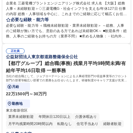
駅近5分以内
土日祝休み
服装自由
寮・社宅あり
食事補助あり
企業名 三菱電機プラントエンジニアリング株式会社 求人名 【大阪】総務
人事＜未経験歓迎＞◇三菱電機G・社会インフラを支える/年休127日 仕事
の内容 総務・人事領域を中心に、これまでのご経験に応じて幅広くお任せ
します。 ＜具体的には＞ ・総務/人事労務（給与・社保・勤怠管理など）
必要な経験・能力等
・採用・教育研修 ・福利厚生運用 など ※基本的には事務所勤務ですが、
必要な経験・能力等 ＜職種未経験歓迎・業界未経験歓迎＞ ～総務、人事
採用や教育等の業務内容により、関西圏以外への日帰り・宿泊を伴う国内
のご経験が無い方でも、意欲のある方であれば未経験OK～ ■歓迎条件：総
出張もございます。 ※担当業務を持ちつつ、お互いに助け合いながら、総
務、人事のご経験をお持ちの方（業界不問） ■求める人物像：・社内外の
務部という組織として協力しながら進める体制です。 募集職種 【大阪】
関係各部門との調整を率先して行い、業務を円滑に遂行できる協調性やコ
総務人事＜未経験歓迎＞◇三菱電機G・社会インフラを支える/年休127日
ミュニケーション能力を持っている方 ・人事総務領域に興味がありゼネラ
正社員
リスト志向をお持ちの方 学歴・資格 学歴：大学院 大学 語学力： 資格：
公益財団法人東京都道路整備保全公社
【都庁グループ】総合職(事務) 残業月平均9時間未満/有
給年平均16日取得 一般事務
当社の総合職として、ジョブローテーションによる人事経理部門や収益事業等のフロント
部門の部署等幅広い部署での業務をお任せいたします。研修制度やキャリア支援が充実し
ております！ ※下記業務詳細
月給
22万1500円～30万円
勤務地
東京都新宿区
業界未経験歓迎
年間休日120日以上
介護休暇あり
月平均残業時間20時間以内
転勤なし
住宅手当あり
経験者歓迎
研修あり
退職金あり
賞与あり
完全週休2日制
交通費支給