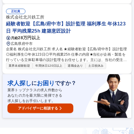
にする施設の駐車場の施工業務に携わります。 ■年間受注数は10～20件程
度。1案件あたりの工期は半年～1年間程度となります。「億単位」の大規
模な案件が特徴です。 ■メーカーとして立体駐車場の開発・製造も手掛け
正社員
ているため、単なる施工業務だけでなくモノづくりの醍醐味も味わうこと
株式会社北川鉄工所
が出来ます。 《業務について》工事現場の安全・品質・工程・原価管理、
経験者歓迎【広島/府中市】設計監理 福利厚生 年休123
施工計画の作成 、施工図面作成(基礎工事など)、現地調査 など 募集職種
日 平均残業25h 建築意匠設計
【広島/施工管理】平均有給取得日数15.9日/福利厚生◎/平均残業20h★年
28万円以上
月給
休123日
広島県府中市
企業名 株式会社北川鉄工所 求人名 ★経験者歓迎【広島/府中市】設計監理
◎福利厚生◎年休123日◎平均残業25h 仕事の内容 ■当社が企画・製造を
行っている立体駐車場の設計監理をお任せします。主には、当社の受注し
た立体駐車場に関する設計業務となります。 【業務内容】 ◆自走式立体
業界未経験歓迎
年間休日120日以上
退職金あり
土日祝休み
駐車場の設計監理業務全般 ◆検図業務 ◆役所協議及び確認申請業務 【魅
力】設計する案件は数億～数十億規模の立体駐車場！日頃利用するショッ
ピングモールなどの施設でも導入されており、ご自身が携わった製品が身
求人探し
お困り
に
ですか？
近に利用されます！ 募集職種 ★経験者歓迎【広島/府中市】設計監理◎福
業界トップクラスの求人件数から
利厚生◎年休123日◎平均残業25h
あなたの力を最大限に発揮できる
求人探しをお手伝いします。
アドバイザーに相談する