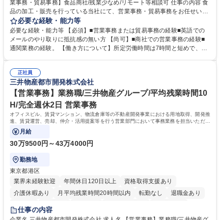
業事務・貿易事務】食品商社/残業少なめ/リモート等相談可 仕事の内容 食
品の加工・販売を行っている当社にて、営業事務・貿易事務をお任せいた
します。営業社員のサポートポジションとして、受発注から海外工場との
必要な経験・能力等
調整まで幅広く対応し、当社事業の根幹を支えていただきます。 ■受発注
必要な経験・能力等 【必須】■営業事務または貿易事務の経験■英語での
業務、請求書発行 ■海外工場とのスケジュール調整 ■在庫管理 ■輸入書類
メールのやり取りに抵抗感の無い方 【尚可】■商社での営業事務の経験■
の確認・作成 ■配送手配 ■通関業者を通して行う輸出入業全般 ■倉庫との
通関業務の経験。 【働き方について】所定労働時間は7時間と短めで、残
倉入れ調整等 ※ゼネラリストとしてのキャリアアップを目指すことが可能
業も月平均20時間以下です。時差出勤制度や週1日のリモート勤務も相談
です。単に商品を販売するだけでなく原料の仕入れから販売までをトータ
可能で、ワークライフバランスを保ち長期就業しやすい環境です。 【当社
ルプロデュースしているため、商品に関わる全ての業務をサポート頂きま
正社員
の強み】1991年の設立以来、外食産業を中心としたお客様の多様なニー
三井物産都市開発株式会社
す。 募集職種 東京都中央区【営業事務・貿易事務】食品商社/残業少なめ/
ズに沿った冷凍水産物等の生産・輸入・販売を一貫して手掛けています。
リモート等相談可
自社工場と海外拠点の強固な連携によるワンストップサービスが最大の強
【営業事務】業務職/三井物産グループ/平均残業時間10
みです。 学歴・資格 学歴：大学院 大学 語学力：英語 資格：
H/完全週休2日 営業事務
オフィスビル、賃貸マンション、物流倉庫等の不動産開発事業における用地取得、開発推
進、賃貸運営、売却、仲介・活用提案等を行う営業部門において事務業務を担当いただき
ます。
月給
30万9500円～43万4000円
勤務地
東京都港区
業界未経験歓迎
年間休日120日以上
資格取得支援あり
介護休暇あり
月平均残業時間20時間以内
転勤なし
退職金あり
在宅OK
賞与あり
育休あり
完全週休2日制
交通費支給
仕事の内容
駅近5分以内
土日祝休み
寮・社宅あり
企業名 三井物産都市開発株式会社 求人名 【営業事務】業務職/三井物産グ