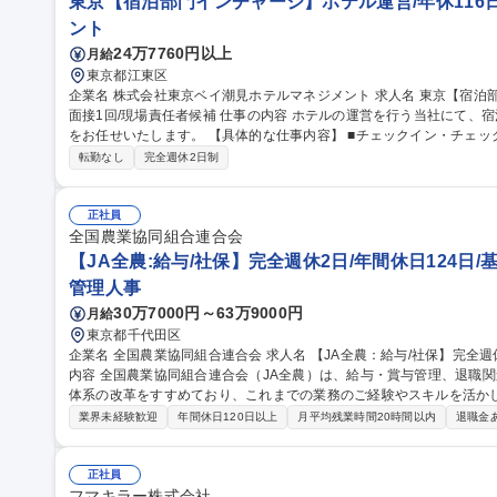
東京【宿泊部門インチャージ】ホテル運営/年休116日
ント
24万7760円以上
月給
東京都江東区
企業名 株式会社東京ベイ潮見ホテルマネジメント 求人名 東京【宿泊部門インチャージ】ホテル運営/年休116日/
面接1回/現場責任者候補 仕事の内容 ホテルの運営を行う当社にて、宿泊部門におけるインチャージ(現場責任者)
をお任せいたします。 【具体的な仕事内容】 ■チェックイン・チェックアウト業務、電話・メール等による予約
対応 ■館内案内、客室対応などのフロントサービス全般、ゲスト対応
転勤なし
完全週休2日制
ョン改善および日々の業務管理 ■夜間業務においてはホテル全体の責任者として
京【宿泊部門インチャージ】ホテル運営/年休116日/面接1回/現場責任
正社員
全国農業協同組合連合会
【JA全農:給与/社保】完全週休2日/年間休日124日/
管理人事
30万7000円～63万9000円
月給
東京都千代田区
企業名 全国農業協同組合連合会 求人名 【JA全農：給与/社保】完全週休2日/年間休日124日/基本定時退社 仕事の
内容 全国農業協同組合連合会（JA全農）は、給与・賞与管理、退職
体系の改革をすすめており、これまでの業務のご経験やスキルを活か
ご経験・適性・希望をもとに、以下の中から担当いただく業務を決定し
業界未経験歓迎
年間休日120日以上
月平均残業時間20時間以内
退職金
応、年末調整業務 ■人事制度の運用・改善対応■社会保険に関する手続
向・受入出向に関する管理業務 ■退職給付金制度に関する業務 など 募集職種 【JA全農：給与/社保】完全週休2日/
年間休日124日/基本定時退社
正社員
フマキラー株式会社