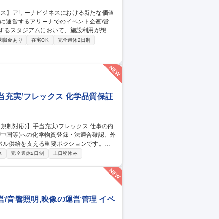
ントの企画立案 ・上記イベント利用時にお
退職金あり
在宅OK
完全週休2日制
用後管理するスタジアム運営会社への出向可
セールス】アリーナビジネスにおける新たな価値創造
当充実/フレックス 化学品質保証
K/中国等)への化学物質登録・法適合確認、外
バル供給を支える重要ポジションです。
への化学物質登録等の対■各国輸入実績数量の集計
K
完全週休2日制
土日祝休み
物質管理システムの維持管理 【魅力・キャ
には専門職の極みだけでなく海外拠点や他
/音響照明,映像の運営管理 イベ