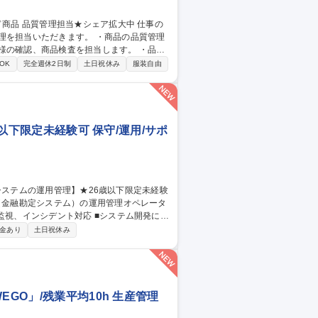
だきます。 ・商品の品質管理
様の確認、商品検査を担当します。 ・品質
OK
完全週休2日制
土日祝休み
服装自由
歳以下限定未経験可 保守/運用/サポ
ILに基づいた大規模金融システムの運用業務
金あり
土日祝休み
or三鷹/金融システムの運用管理】★26歳以下限定未経験可★
GO」/残業平均10h 生産管理