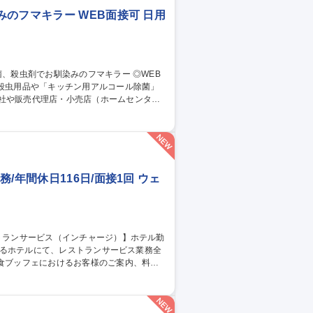
のフマキラー WEB面接可 日用
社や販売代理店・小売店（ホームセンタ
スプレイや販促物の企画）等。 ■人の命や
も殺虫剤事業を展開しております。将来的に
/年間休日116日/面接1回 ウェ
ト・コース）の接客対応 ■料理・飲み物の配
る宴会サービス対応、営業状況に応じた連携
ービス