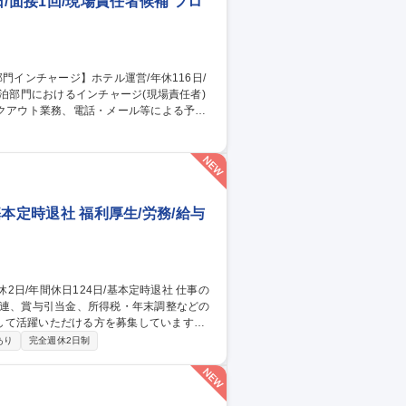
/面接1回/現場責任者候補 フロ
業務 ■スタッフへの指示・育成、オペレーシ
の判断や緊急時対応 募集職種 東
者候補
基本定時退社 福利厚生/労務/給与
関連、賞与引当金、所得税・年末調整などの
して活躍いただける方を募集しています。
ます。 ■給与・賞与管理業務■所得税対
あり
完全週休2日制
き・管理 ■人事システムの運用・管理■出