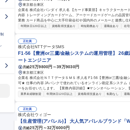
東京都台東区
企業名 株式会社バンダイ 求人名 【カード事業部】キャラクターカード商品 品質管理担当★シェア拡大中 仕事の
内容 トレーディングカードゲーム、アーケードカードゲームの品質管理を担当いた
業務 カード商品を中心に大手印刷会社や国内外のメーカーと連携し仕
向上、持続性向上に向けた各種取組み 募集職種 【カード事業部】キャラクターカード商品 品質管理担当★シェア
年間休日120日以上
資格取得支援あり
時短勤務あり
退職金あり
在宅
拡大中
日制
正社員
し
株式会社NTTデータSMS
F1-56【豊洲or三鷹/金融システムの運用管理】 26
ートエンジニア
25万9800円～39万9030円
月給
東京都江東区
企業名 株式会社ＮＴＴデータＳＭＳ 求人名 F1-56【豊洲or三鷹/金融システムの運用管理】★26歳以下限定未経験
可★ 仕事の内容 JAバンクで使われているオンライン勘定系システム（金融勘定システム）の運用管理オペレータ
ーをお任せいたします。 【業務内容詳細】 ■マシンオペレーション、監視、インシデント対応 ■システム開発に伴
う運用受け入れ推進 ■改善活動、各種報告書作成 【業務の魅力】 IT
業界未経験歓迎
年間休日120日以上
資格取得支援あり
転勤なし
退職
を担当することができます。 募集職種 F1-56【豊洲
正社員
株式会社ウィゴー
【生産管理(アパレル)】 大人気アパレルブランド「WE
25万円～32万6000円
月給