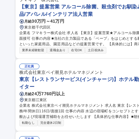
【東京】提案営業 アルコール除菌、殺虫剤でお馴染み
品/アパレル/インテリア法人営業
30万円～41万円
月給
東京都千代田区
企業名 フマキラー株式会社 求人名 【東京】提案営業★アルコール除菌、殺虫剤でお馴染みのフマキラー ◎WEB
面接可 仕事の内容 ■当社の主力製品である「ベープ」をはじめとする殺虫用品や「キッチン用アルコール除菌」
といった家庭用品、園芸用品などの提案営業です。 【具体的には】商
ー、スーパー ドラッグストア等 ）への本部商談と店頭での販売促進を中心に担っていただきます。市場や販売動
業界未経験歓迎
退職金あり
在宅OK
土日祝休み
向の調査 ・製品や売場レイアウトの提案、 その提案資料の作成（ディ
暮らしを守ることに直結するやりがいのある営業です ■弊社は海外で
は海外営業としてのキャリア構築も可能です。 募集職種 【東京】提案営業★アルコール除菌、殺虫剤でお馴染み
正社員
のフマキラー ◎WEB面接可
株式会社東京ベイ潮見ホテルマネジメント
東京【レストランサービス(インチャージ)】ホテル勤務
イター
24万7760円以上
月給
東京都江東区
企業名 株式会社東京ベイ潮見ホテルマネジメント 求人名 東京【レストランサービス（インチャージ）】ホテル勤
務/年間休日116日/面接1回 仕事の内容 水辺の宿場町をコンセプトとするホテルにて、レストランサービス業務全
般および現場運営補助をお任せいたします 【具体的な仕事内容】 ■朝食ブッフェにおけるお客様のご案内、料理
補充、テーブルリセット ■アフタヌーンティー、ディナー（アラカル
転勤なし
完全週休2日制
膳、オーダーテイク、下げ膳などの接客業務全般 ■団体利用時におけ
対応 ■スタッフ間の連携サポート、将来的にはインチャージに近い役割等 募集職種 東京【レストランサ
正社員