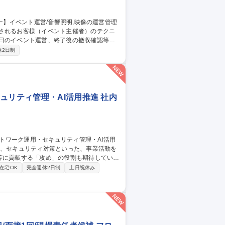
用されるお客様（イベント主催者）のテクニ
当日のイベント運営、終了後の撤収確認等。
→イベント内容・規模・予算などのヒアリ
休2日制
せ→機材・人材・ケータリングなどの主に
でのディレクションを行います) ※きめ細や
ュリティ管理・AI活用推進 社内
等に貢献する「攻め」の役割も期待していま
在宅OK
完全週休2日制
土日祝休み
用の仕組みづくり ・M365, Claude, ウ