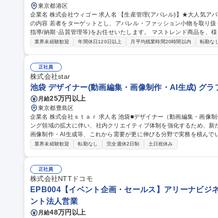
東京都港区
企業名 株式会社ウィゴー 求人名 【生産管理(アパレル)】★大人気アパレルブランド「WEGO」/残業平均10h 仕事
の内容 若者をターゲットとし、アパレル・ファッション小物を取り扱
指導/納期･品質管理等)をお任せいたします。 マストレンド商品を、様々な生産戦略を通して安定した品質、低コ
ストで供給出来る生産体制を構築する事が当ポジションのミッション
業界未経験歓迎
年間休日120日以上
月平均残業時間20時間以内
転勤な
Bでのやり取りがメインとなりますが、必要に応じて工場へ行ってい
対外的なコミュニケーションが多いポジションです。 募集職種 【生産管理(アパレル)】★大人気アパレルブラン
ド「WEGO」/残業平均10h
正社員
株式会社star
池袋 デザイナー(動画編集・画像制作・AI生成) グ
25万円以上
月給
東京都豊島区
企業名 株式会社ｓｔａｒ 求人名 池袋■デザイナー（動画編集・画像制作・AI生成） 仕事の内容 広告・マーケティ
ング領域の拡大に伴い、社内クリエイティブ体制を強化するため、新
画像制作・AI生成等、これから需要が更に伸びる分野で実務を積んでいただく事が可能
広告動画の編集（SNS・Web広告向け）、カット編集・テロップ挿
業界未経験歓迎
転勤なし
完全週休2日制
土日祝休み
し ■画像編集：広告バナー制作、サムネイル制作、レタッチ・画像加工 
ビジュアル制作、プロンプト設計、生成素材の調整・ブラッシュアップ
募集職種 池袋■デザイナー（動画編集・画像制作・AI生成）
正社員
株式会社NTTドコモ
EPB004【イベント企画・セールス】アリーナビジ
ント法人営業
48万円以上
月給