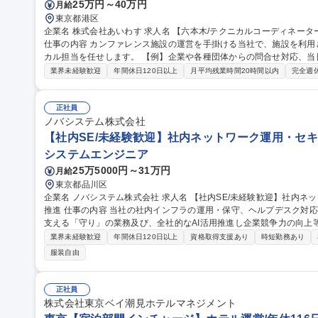
25万円～40万円
月給
東京都港区
企業名 株式会社あいわす 求人名 【六本木/テクニカルコーディネーター】イベント運営/音響照明,映像の運営管理
仕事の内容 カンファレンス施設の運営を手掛ける当社で、施設を利
カル担当を任せします。 【例】企業や各種団体からの問合せ対応、
【イベント当日までの流れ】問い合わせ対応や予約受付→会場の案内
業界未経験歓迎
年間休日120日以上
月平均残業時間20時間以内
完全週
ング→会場レイアウトや見積もり作成→契約→クライアントとの摺合
は指定協力会社への手配、準備→イベント当日の運営(設営から撤収ま
かな対応とホスピタリティでお客様にご満足いただいております 募集職種 【六本木/テクニカルコーディネータ
正社員
ー】イベント運営/音響照明,映像の運営管理
ノバシステム株式会社
【社内SE/未経験歓迎】社内ネットワーク運用・セキ
システムエンジニア
25万5000円～31万円
月給
東京都品川区
企業名 ノバシステム株式会社 求人名 【社内SE/未経験歓迎】社内ネットワーク運用・セキュリティ管理・AI活用
推進 仕事の内容 当社の社内インフラの運用・保守、ヘルプデスク対応、セキュリティ対策といった、事業活動を
支える「守り」の業務及び、全社的なAI活用推進し企業競争力の向上
す。 ・社内ネットワーク、システムの保守 ・社内ネットワーク、システムのセキュリティ対策 ・社員のセキュリ
業界未経験歓迎
年間休日120日以上
資格取得支援あり
時短勤務あり
ティ教育 ・Pマーク、ISMSの更新および監査対応 ・社員向けAI教育・AI利
服装自由
ィルスバスター等のライセンス管理 募集職種 【社内SE/未経験歓迎】社内ネットワーク運用・セキュリティ管
理・AI活用推進
正社員
株式会社東京ベイ潮見ホテルマネジメント