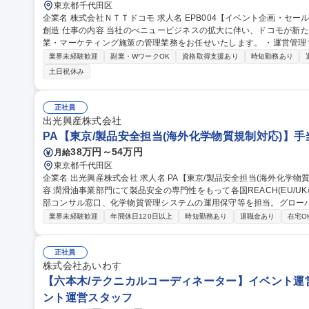
東京都千代田区
企業名 株式会社ＮＴＴドコモ 求人名 EPB004【イベント企画・セールス】アリーナビジネスにおける新たな価値
創造 仕事の内容 当社のべニュービジネスの拡大に伴い、ドコモが新たに運営するアリーナでのイベント企画/営
業・マーケティング施策の管理業務をお任せいたします。 ・運営管理するスタジアムにおいて、施設利用が想定
される興行主（特に音楽興行主）へのブッキング営業業務や自主イベ
業界未経験歓迎
副業・WワークOK
資格取得支援あり
時短勤務あり
ける、マーケティング施策の実行管理 ※今回のポジションでは、採
土日祝休み
能性がございます。 募集職種 EPB004【イベント企画・
正社員
出光興産株式会社
PA【東京/製品安全担当(海外化学物質規制対応)】手
38万円～54万円
月給
東京都千代田区
企業名 出光興産株式会社 求人名 PA【東京/製品安全担当(海外化学物質規制対応)】手当充実/フレックス 仕事の内
容 潤滑油事業部門にて製品安全の専門性をもって各国REACH(EU/U
部コンサル窓口、化学物質管理システムの運用保守等を担当。グロー
【業務詳細】■各国REACH(EU, UK, トルコ, 中国, 韓国, 台湾)
業界未経験歓迎
年間休日120日以上
時短勤務あり
退職金あり
在宅O
および法適合状況の確認■外部コンサルタントとの連絡窓口業務■化学
リア】部門内に研究・製造・販売・サプライチェーンを擁し、将来的
部門のマネジャーなど柔軟なキャリア形成が可能です。 募集職種 PA【東京/製品安全担当(海外化学物質規制対
正社員
応)】手当充実/フレックス
株式会社あいわす
【六本木/テクニカルコーディネーター】イベント運営
ント運営スタッフ