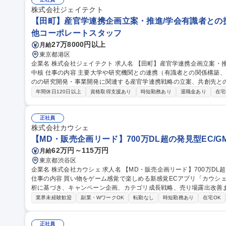
（インチャージ）】ホテル勤務/年間休日116日/面接1回
株式会社ジェイテクト
【田町】産官学連携企画立案・推進/学会有識者との技
他コーポレートスタッフ
27万8000円以上
月給
東京都港区
企業名 株式会社ジェイテクト 求人名 【田町】産官学連携企画立案・推進/学会有識者との技術渉外対応/トヨタG
中核 仕事の内容 主要大学や研究機関との連携（有識者との関係構築、シーズ探索、情報収集など）を通じ、弊社
のの研究開発・事業開発に関連する産官学連携戦略の立案、共創先と
せします。 社外との幅広い交流を通じてニーズとシーズのマッチングを図り社会課題の解決や未来の社会に対す
年間休日120日以上
資格取得支援あり
時短勤務あり
退職金あり
在宅
る技術開発等、常に最先端の技術に関わることが出来ます。 ◆社外連
の関係構築・人脈形成 ◆関連省庁・団体との技術渉外、情報収集 募集職種 【田町】産官学連携企画立案・推進/
学会有識者との技術渉外対応/トヨタG中核
正社員
株式会社カウシェ
【MD・販売企画リード】700万DL超の発見型EC/G
62万円～115万円
月給
東京都渋谷区
企業名 株式会社カウシェ 求人名 【MD・販売企画リード】700万DL超の発見型EC/GMV最大化に向けた販売戦略
仕事の内容 買い物をゲーム感覚で楽しめる新感覚ECアプリ「カウシ
析に基づき、キャンペーン企画、カテゴリ成長戦略、売り場露出改善
・年間/月次の販売カレンダー設計および大型キャンペーンの企画・推
業界未経験歓迎
副業・WワークOK
転勤なし
時短勤務あり
在宅OK
力SKU選定と成長戦略の実行 ・アプリ内の商品露出順位や導線最適化
CVR等のデータ分析に基づく課題特定と再現可能な施策の立案 ・営
き込んだ進行管理 ・施策実行後の効果検証と振り返りを通じた販売改善サイクルの構築 募
正社員