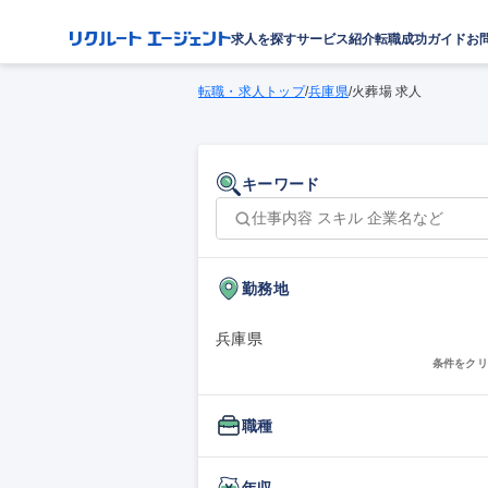
求人を探す
サービス紹介
転職成功ガイド
お
転職・求人トップ
/
兵庫県
/
火葬場 求人
キーワード
勤務地
兵庫県
条件をクリ
職種
年収