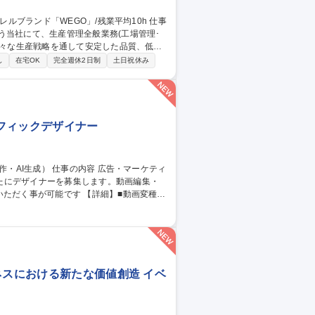
う当社にて、生産管理全般業務(工場管理･
となります。工場管理は本社にて電話やWE
し
在宅OK
完全週休2日制
土日祝休み
ただくこともございます。業務全体として、
ラフィックデザイナー
たにデザイナーを募集します。動画編集・
です 【詳細】■動画変種：
入・構成調整、納品フォーマットへの書き出
■AIを活用した画像生成：生成AIを用いた
 [業務内容の変更の範囲：当社業務全般]
ネスにおける新たな価値創造 イベ