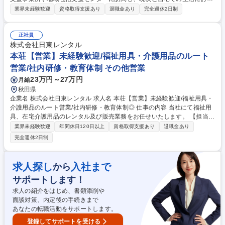
みを抱えているご利用者様を紹介していただきます。長期研修制度がしっ
業界未経験歓迎
資格取得支援あり
退職金あり
完全週休2日制
かりしているため業界未経験の方も大歓迎☆ 〈具体的な業務〉 ■歩行器や
車椅子、電動ベッドなどをはじめとする、様々な介護用品に関するレンタ
ル・販売、手すりの設置などバリアフリー工事に関する提案を行う仕事で
正社員
す。(既存80％) ■高齢化社会のニーズに応えながら、自分も成長できる環
株式会社日東レンタル
境です。評価制度も整っており、努力次第で早期にキャリアアップが可能
本荘【営業】未経験歓迎/福祉用具・介護用品のルート
です。 募集職種 [神戸/垂水区]福祉用品の提案営業/地域の介護を支える◇
営業/社内研修・教育体制 その他営業
インセンティブ制度有り
23万円～27万円
月給
秋田県
企業名 株式会社日東レンタル 求人名 本荘【営業】未経験歓迎/福祉用具・
介護用品のルート営業/社内研修・教育体制◎ 仕事の内容 当社にて福祉用
具、在宅介護用品のレンタル及び販売業務をお任せいたします。 【担当顧
客】社会福祉協議会、福祉施設等 【商品】介護ベット、車いす等のレンタ
業界未経験歓迎
年間休日120日以上
資格取得支援あり
退職金あり
ル/ポータブルトイレ、入浴用椅子、手すり、スロープ等の販売 【入社後
完全週休2日制
の流れ】まずは先輩社員と同行し、業務を覚えていただきます。業界、職
種未経験で入社し、活躍している先輩社員も多数在籍！丁寧に指導育成い
たしますので安心してお仕事を覚えていただけます。入社後は福祉用具専
求人探し
入社まで
から
門相談員の資格を取得して頂きます。（費用は会社負担） 募集職種 本荘
サポートします！
【営業】未経験歓迎/福祉用具・介護用品のルート営業/社内研修・教育体
制◎
求人の紹介をはじめ、書類添削や
面談対策、内定後の手続きまで
あなたの転職活動をサポートします。
登録してサポートを受ける