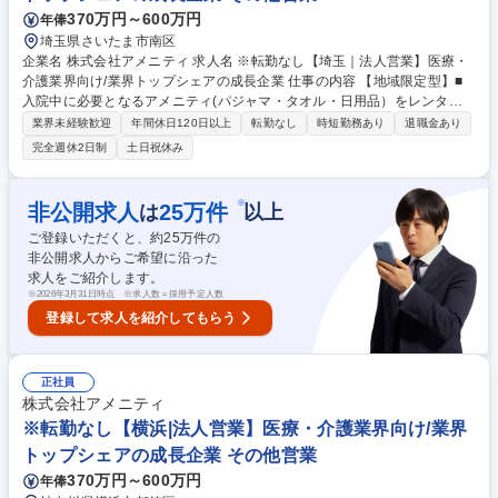
370万円～600万円
年俸
埼玉県さいたま市南区
企業名 株式会社アメニティ 求人名 ※転勤なし【埼玉｜法人営業】医療・
介護業界向け/業界トップシェアの成長企業 仕事の内容 【地域限定型】■
入院中に必要となるアメニティ(パジャマ・タオル・日用品）をレンタル
するアメニティサポートシステムを提供している当社にて、病院・介護施
業界未経験歓迎
年間休日120日以上
転勤なし
時短勤務あり
退職金あり
設向けの提案営業をお任せ致します。 アメニティのレンタルサービスの提
完全週休2日制
土日祝休み
案だけでなく、人材派遣・紹介等幅広く事業展開しているため、多角的に
提案ができることもポイントの一つです。社会貢献性も高く、今後の高齢
化社会において成長が見込める産業です。 また、病院や介護施設の業務軽
※
非公開求人
25
万件
は
以上
減に貢献する事で、患者様、利用者様へのサービス向上に直結する為、大
ご登録いただくと、約
25
万件の
変やりがいのあるお仕事です。 ★2007年の設立以来、従業員数2,600名を
非公開求人からご希望に沿った
超える企業に成長した優良企業！ 募集職種 ※転勤なし【埼玉｜法人営
求人をご紹介します。
業】医療・介護業界向け/業界トップシェアの成長企業
※
2026年3月31日時点 ※求人数＝採用予定人数
登録して求人を紹介してもらう
正社員
株式会社アメニティ
※転勤なし【横浜|法人営業】医療・介護業界向け/業界
トップシェアの成長企業 その他営業
370万円～600万円
年俸