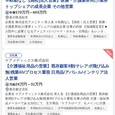
※転勤なし【高松|法人営業】医療・介護業界向け/業界
長した優良企業！ 募集職種 【高松｜医療・介護業界向け法人営業】成長
トップシェアの成長企業 その他営業
中企業/年休123日/業界トップシェア
370万円～600万円
年俸
香川県高松市
企業名 株式会社アメニティ 求人名 ※転勤なし【高松｜法人営業】医療・
介護業界向け/業界トップシェアの成長企業 仕事の内容 【地域限定型】■
入院中に必要となるアメニティ(パジャマ・タオル・日用品）をレンタル
するアメニティサポートシステムを提供している当社にて、病院・介護施
業界未経験歓迎
年間休日120日以上
転勤なし
時短勤務あり
退職金あり
設向けの提案営業をお任せ致します。 アメニティのレンタルサービスの提
完全週休2日制
土日祝休み
案だけでなく、人材派遣・紹介等幅広く事業展開しているため、多角的に
提案ができることもポイントの一つです。社会貢献性も高く、今後の高齢
化社会において成長が見込める産業です。 また、病院や介護施設の業務軽
正社員
減に貢献する事で、患者様、利用者様へのサービス向上に直結する為、大
ケアメディックス株式会社
変やりがいのあるお仕事です。 ★2007年の設立以来、従業員数2,600名を
【介護福祉用品の営業】既存顧客9割/テレアポ飛び込み
超える企業に成長した優良企業！ 募集職種 ※転勤なし【高松｜法人営
無/残業4h/プロセス重視 日用品/アパレル/インテリア法
業】医療・介護業界向け/業界トップシェアの成長企業
人営業
26万円～31万円
月給
東京都文京区
企業名 ケアメディックス株式会社 求人名 【介護福祉用品の営業】既存顧
客9割/テレアポ飛び込み無/残業4h/プロセス重視 仕事の内容 介護・福祉用
品メーカーである当社にて、主力商品「ケアスロープ」をメインに介護福
祉用品の販売営業をお任せします。既存顧客が9割であり、テレアポや飛
業界未経験歓迎
年間休日120日以上
月平均残業時間20時間以内
転勤なし
び込みはございません。ノルマは無く、プロセス重視です 【商材】車いす
退職金あり
完全週休2日制
土日祝休み