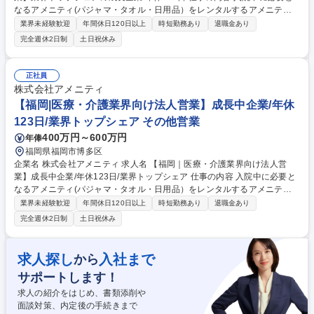
なるアメニティ(パジャマ・タオル・日用品）をレンタルするアメニティ
サポートシステムを提供している当社にて、病院・介護施設向けの提案営
業界未経験歓迎
年間休日120日以上
時短勤務あり
退職金あり
業をお任せ致します。 アメニティのレンタルサービスの提案だけでなく、
完全週休2日制
土日祝休み
人材派遣・紹介等幅広く事業展開しているため、多角的に提案ができるこ
ともポイントの一つです。社会貢献性も高く、今後の高齢化社会において
成長が見込める産業です。 また、病院や介護施設の業務軽減に貢献する事
正社員
で、患者様、利用者様へのサービス向上に直結する為、大変やりがいのあ
株式会社アメニティ
るお仕事です。 ★2007年の設立以来、従業員数2,600名を超える企業に成
【福岡|医療・介護業界向け法人営業】成長中企業/年休
長した優良企業！ 募集職種 【名古屋｜医療・介護業界向け法人営業】業
123日/業界トップシェア その他営業
界トップシェアの成長企業/年休123日
400万円～600万円
年俸
福岡県福岡市博多区
企業名 株式会社アメニティ 求人名 【福岡｜医療・介護業界向け法人営
業】成長中企業/年休123日/業界トップシェア 仕事の内容 入院中に必要と
なるアメニティ(パジャマ・タオル・日用品）をレンタルするアメニティ
サポートシステムを提供している当社にて、病院・介護施設向けの提案営
業界未経験歓迎
年間休日120日以上
時短勤務あり
退職金あり
業をお任せ致します。 アメニティのレンタルサービスの提案だけでなく、
完全週休2日制
土日祝休み
人材派遣・紹介等幅広く事業展開しているため、多角的に提案ができるこ
ともポイントの一つです。社会貢献性も高く、今後の高齢化社会において
成長が見込める産業です。 また、病院や介護施設の業務軽減に貢献する事
求人探し
入社まで
から
で、患者様、利用者様へのサービス向上に直結する為、大変やりがいのあ
サポートします！
るお仕事です。 ★2007年の設立以来、従業員数2,600名を超える企業に成
長した優良企業！ 募集職種 【福岡｜医療・介護業界向け法人営業】成長
求人の紹介をはじめ、書類添削や
中企業/年休123日/業界トップシェア
面談対策、内定後の手続きまで