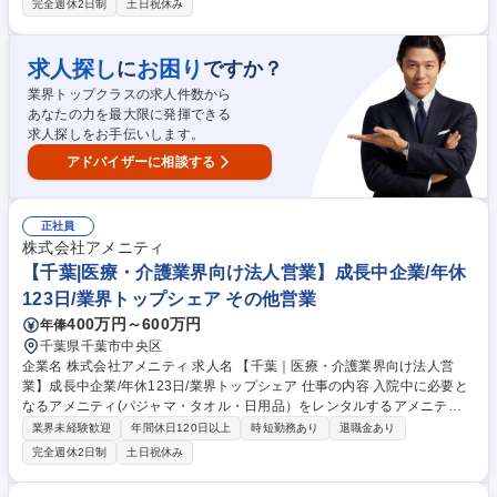
完全週休2日制
土日祝休み
案だけでなく、人材派遣・紹介等幅広く事業展開しているため、多角的に
提案ができることもポイントの一つです。社会貢献性も高く、今後の高齢
化社会において成長が見込める産業です。 また、病院や介護施設の業務軽
求人探し
お困り
に
ですか？
減に貢献する事で、患者様、利用者様へのサービス向上に直結する為、大
業界トップクラスの求人件数から
変やりがいのあるお仕事です。 ★2007年の設立以来、従業員数2,600名を
あなたの力を最大限に発揮できる
超える企業に成長した優良企業！ 募集職種 ※転勤なし【富山｜法人営
求人探しをお手伝いします。
業】医療・介護業界向け/業界トップシェアの成長企業
アドバイザーに相談する
正社員
株式会社アメニティ
【千葉|医療・介護業界向け法人営業】成長中企業/年休
123日/業界トップシェア その他営業
400万円～600万円
年俸
千葉県千葉市中央区
企業名 株式会社アメニティ 求人名 【千葉｜医療・介護業界向け法人営
業】成長中企業/年休123日/業界トップシェア 仕事の内容 入院中に必要と
なるアメニティ(パジャマ・タオル・日用品）をレンタルするアメニティ
サポートシステムを提供している当社にて、病院・介護施設向けの提案営
業界未経験歓迎
年間休日120日以上
時短勤務あり
退職金あり
業をお任せ致します。 アメニティのレンタルサービスの提案だけでなく、
完全週休2日制
土日祝休み
人材派遣・紹介等幅広く事業展開しているため、多角的に提案ができるこ
ともポイントの一つです。社会貢献性も高く、今後の高齢化社会において