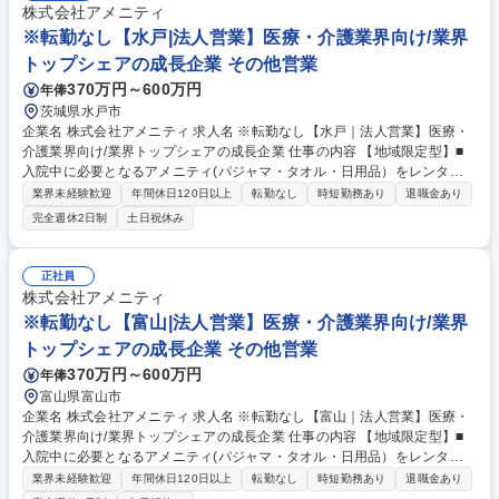
で、患者様、利用者様へのサービス向上に直結する為、大変やりがいのあ
株式会社アメニティ
るお仕事です。 ★2007年の設立以来、従業員数2,600名を超える企業に成
※転勤なし【水戸|法人営業】医療・介護業界向け/業界
長した優良企業！ 募集職種 【富山｜医療・介護業界向け法人営業】成長
トップシェアの成長企業 その他営業
中企業/年休123日/業界トップシェア
370万円～600万円
年俸
茨城県水戸市
企業名 株式会社アメニティ 求人名 ※転勤なし【水戸｜法人営業】医療・
介護業界向け/業界トップシェアの成長企業 仕事の内容 【地域限定型】■
入院中に必要となるアメニティ(パジャマ・タオル・日用品）をレンタル
するアメニティサポートシステムを提供している当社にて、病院・介護施
業界未経験歓迎
年間休日120日以上
転勤なし
時短勤務あり
退職金あり
設向けの提案営業をお任せ致します。 アメニティのレンタルサービスの提
完全週休2日制
土日祝休み
案だけでなく、人材派遣・紹介等幅広く事業展開しているため、多角的に
提案ができることもポイントの一つです。社会貢献性も高く、今後の高齢
化社会において成長が見込める産業です。 また、病院や介護施設の業務軽
正社員
減に貢献する事で、患者様、利用者様へのサービス向上に直結する為、大
株式会社アメニティ
変やりがいのあるお仕事です。 ★2007年の設立以来、従業員数2,600名を
※転勤なし【富山|法人営業】医療・介護業界向け/業界
超える企業に成長した優良企業！ 募集職種 ※転勤なし【水戸｜法人営
トップシェアの成長企業 その他営業
業】医療・介護業界向け/業界トップシェアの成長企業
370万円～600万円
年俸
富山県富山市
企業名 株式会社アメニティ 求人名 ※転勤なし【富山｜法人営業】医療・
介護業界向け/業界トップシェアの成長企業 仕事の内容 【地域限定型】■
入院中に必要となるアメニティ(パジャマ・タオル・日用品）をレンタル
するアメニティサポートシステムを提供している当社にて、病院・介護施
業界未経験歓迎
年間休日120日以上
転勤なし
時短勤務あり
退職金あり
設向けの提案営業をお任せ致します。 アメニティのレンタルサービスの提