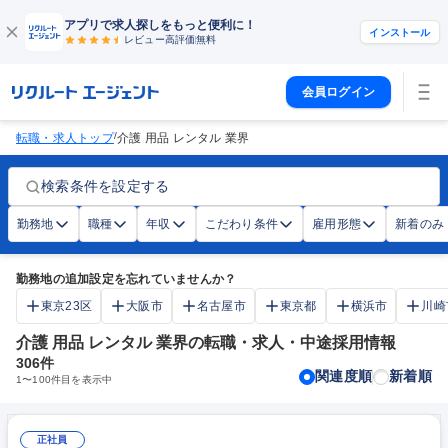
アプリで求人探しをもっと便利に！
インストール
レビュー高評価
無料
会員ログイン
/
転職・求人トップ
介護 用品 レンタル 業界
検索条件を設定する
勤務地
職種
年収
こだわり条件
雇用形態
新着のみ
勤務地の追加設定を忘れていませんか？
東京23区
大阪市
名古屋市
東京都
横浜市
川崎
介護 用品 レンタル 業界の転職・求人・中途採用情報
306
件
関連度順
新着順
1
〜
100
件目を表示中
正社員