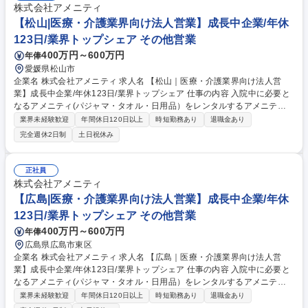
株式会社アメニティ
【松山|医療・介護業界向け法人営業】成長中企業/年休
123日/業界トップシェア その他営業
400万円～600万円
年俸
愛媛県松山市
企業名 株式会社アメニティ 求人名 【松山｜医療・介護業界向け法人営
業】成長中企業/年休123日/業界トップシェア 仕事の内容 入院中に必要と
なるアメニティ(パジャマ・タオル・日用品）をレンタルするアメニティ
サポートシステムを提供している当社にて、病院・介護施設向けの提案営
業界未経験歓迎
年間休日120日以上
時短勤務あり
退職金あり
業をお任せ致します。 アメニティのレンタルサービスの提案だけでなく、
完全週休2日制
土日祝休み
人材派遣・紹介等幅広く事業展開しているため、多角的に提案ができるこ
ともポイントの一つです。社会貢献性も高く、今後の高齢化社会において
成長が見込める産業です。 また、病院や介護施設の業務軽減に貢献する事
正社員
で、患者様、利用者様へのサービス向上に直結する為、大変やりがいのあ
株式会社アメニティ
るお仕事です。 ★2007年の設立以来、従業員数2,600名を超える企業に成
【広島|医療・介護業界向け法人営業】成長中企業/年休
長した優良企業！ 募集職種 【松山｜医療・介護業界向け法人営業】成長
123日/業界トップシェア その他営業
中企業/年休123日/業界トップシェア
400万円～600万円
年俸
広島県広島市東区
企業名 株式会社アメニティ 求人名 【広島｜医療・介護業界向け法人営
業】成長中企業/年休123日/業界トップシェア 仕事の内容 入院中に必要と
なるアメニティ(パジャマ・タオル・日用品）をレンタルするアメニティ
サポートシステムを提供している当社にて、病院・介護施設向けの提案営
業界未経験歓迎
年間休日120日以上
時短勤務あり
退職金あり
業をお任せ致します。 アメニティのレンタルサービスの提案だけでなく、