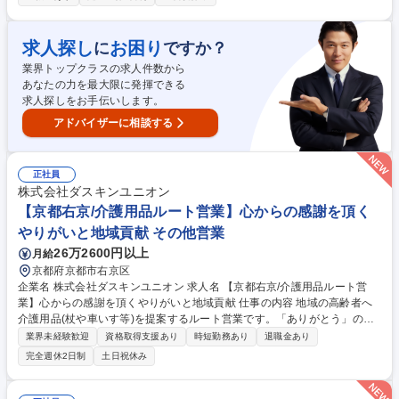
用スロープ/防水シーツ/移乗具など 【顧客】福祉用具レンタル事業者/介護
用品卸業者/公共交通機関など既に取引のある顧客を30社程度 【営業手
法】販売先本部との商談や、営業拠点での製品勉強会などを通じて当社製
求人探し
お困り
に
ですか？
品の取り扱い拡大を目指します。 【教育体制】まずはオリエンテーション
業界トップクラスの求人件数から
を実施し弊社商品の説明を行います。その後半年程度は先輩に同行し、業
あなたの力を最大限に発揮できる
務を徐々に覚えていただきます。 募集職種 【介護福祉用品の営業】既存
求人探しをお手伝いします。
顧客9割/テレアポ飛び込み無/残業4h/プロセス重視
アドバイザーに相談する
正社員
株式会社ダスキンユニオン
【京都右京/介護用品ルート営業】心からの感謝を頂く
やりがいと地域貢献 その他営業
26万2600円以上
月給
京都府京都市右京区
企業名 株式会社ダスキンユニオン 求人名 【京都右京/介護用品ルート営
業】心からの感謝を頂くやりがいと地域貢献 仕事の内容 地域の高齢者へ
介護用品(杖や車いす等)を提案するルート営業です。「ありがとう」の言
葉が直接届き、誰かの人生を豊かにする実感が得られます。未経験からで
業界未経験歓迎
資格取得支援あり
時短勤務あり
退職金あり
も社会貢献ができるお仕事です。 ・ケアマネジャー事務所への訪問・高齢
完全週休2日制
土日祝休み
者へ介護用品の提案・高齢者のご自宅へ訪問し用具の点検やヒアリング
【入社後】先輩への同行からスタート。その後ご自宅への訪問や点検をお