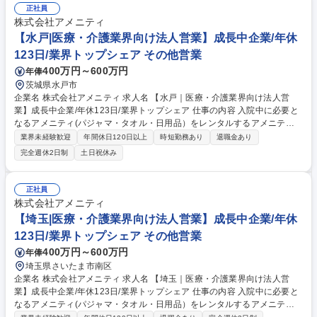
成長が見込める産業です。 また、病院や介護施設の業務軽減に貢献する事
正社員
で、患者様、利用者様へのサービス向上に直結する為、大変やりがいのあ
株式会社アメニティ
るお仕事です。 ★2007年の設立以来、従業員数2,600名を超える企業に成
【水戸|医療・介護業界向け法人営業】成長中企業/年休
長した優良企業！ 募集職種 【千葉｜医療・介護業界向け法人営業】成長
123日/業界トップシェア その他営業
中企業/年休123日/業界トップシェア
400万円～600万円
年俸
茨城県水戸市
企業名 株式会社アメニティ 求人名 【水戸｜医療・介護業界向け法人営
業】成長中企業/年休123日/業界トップシェア 仕事の内容 入院中に必要と
なるアメニティ(パジャマ・タオル・日用品）をレンタルするアメニティ
サポートシステムを提供している当社にて、病院・介護施設向けの提案営
業界未経験歓迎
年間休日120日以上
時短勤務あり
退職金あり
業をお任せ致します。 アメニティのレンタルサービスの提案だけでなく、
完全週休2日制
土日祝休み
人材派遣・紹介等幅広く事業展開しているため、多角的に提案ができるこ
ともポイントの一つです。社会貢献性も高く、今後の高齢化社会において
成長が見込める産業です。 また、病院や介護施設の業務軽減に貢献する事
正社員
で、患者様、利用者様へのサービス向上に直結する為、大変やりがいのあ
株式会社アメニティ
るお仕事です。 ★2007年の設立以来、従業員数2,600名を超える企業に成
【埼玉|医療・介護業界向け法人営業】成長中企業/年休
長した優良企業！ 募集職種 【水戸｜医療・介護業界向け法人営業】成長
123日/業界トップシェア その他営業
中企業/年休123日/業界トップシェア
400万円～600万円
年俸
埼玉県さいたま市南区
企業名 株式会社アメニティ 求人名 【埼玉｜医療・介護業界向け法人営
業】成長中企業/年休123日/業界トップシェア 仕事の内容 入院中に必要と
なるアメニティ(パジャマ・タオル・日用品）をレンタルするアメニティ