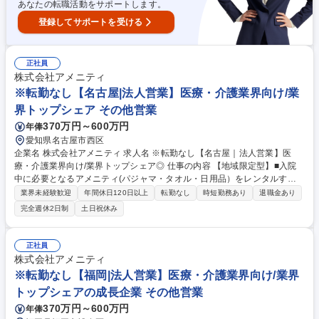
あなたの転職活動をサポートします。
登録してサポートを受ける
正社員
株式会社アメニティ
※転勤なし【名古屋|法人営業】医療・介護業界向け/業
界トップシェア その他営業
370万円～600万円
年俸
愛知県名古屋市西区
企業名 株式会社アメニティ 求人名 ※転勤なし【名古屋｜法人営業】医
療・介護業界向け/業界トップシェア◎ 仕事の内容 【地域限定型】■入院
中に必要となるアメニティ(パジャマ・タオル・日用品）をレンタルする
アメニティサポートシステムを提供している当社にて、病院・介護施設向
業界未経験歓迎
年間休日120日以上
転勤なし
時短勤務あり
退職金あり
けの提案営業をお任せ致します。 アメニティのレンタルサービスの提案だ
完全週休2日制
土日祝休み
けでなく、人材派遣・紹介等幅広く事業展開しているため、多角的に提案
ができることもポイントの一つです。社会貢献性も高く、今後の高齢化社
会において成長が見込める産業です。 また、病院や介護施設の業務軽減に
正社員
貢献する事で、患者様、利用者様へのサービス向上に直結する為、大変や
株式会社アメニティ
りがいのあるお仕事です。 ★2007年の設立以来、従業員数2,600名を超え
※転勤なし【福岡|法人営業】医療・介護業界向け/業界
る企業に成長した優良企業！ 募集職種 ※転勤なし【名古屋｜法人営業】
トップシェアの成長企業 その他営業
医療・介護業界向け/業界トップシェア◎
370万円～600万円
年俸