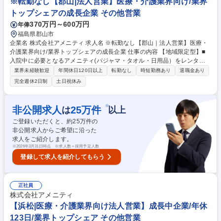
※転勤なし【郡山|法人営業】医療・介護業界向け/業界
長した優良企業！ 募集職種 【郡山｜医療・介護業界向け法人営業】成長
トップシェアの成長企業 その他営業
中企業/年休123日/業界トップシェア
370万円～600万円
年俸
福島県郡山市
企業名 株式会社アメニティ 求人名 ※転勤なし【郡山｜法人営業】医療・
介護業界向け/業界トップシェアの成長企業 仕事の内容 【地域限定型】■
入院中に必要となるアメニティ(パジャマ・タオル・日用品）をレンタル
するアメニティサポートシステムを提供している当社にて、病院・介護施
業界未経験歓迎
年間休日120日以上
転勤なし
時短勤務あり
退職金あり
設向けの提案営業をお任せ致します。 アメニティのレンタルサービスの提
完全週休2日制
土日祝休み
案だけでなく、人材派遣・紹介等幅広く事業展開しているため、多角的に
提案ができることもポイントの一つです。社会貢献性も高く、今後の高齢
化社会において成長が見込める産業です。 また、病院や介護施設の業務軽
※
非公開求人
25
万件
は
以上
減に貢献する事で、患者様、利用者様へのサービス向上に直結する為、大
ご登録いただくと、約
25
万件の
変やりがいのあるお仕事です。 ★2007年の設立以来、従業員数2,600名を
非公開求人からご希望に沿った
超える企業に成長した優良企業！ 募集職種 ※転勤なし【郡山｜法人営
求人をご紹介します。
業】医療・介護業界向け/業界トップシェアの成長企業
※
2026年3月31日時点 ※求人数＝採用予定人数
登録して求人を紹介してもらう
正社員
株式会社アメニティ
【浜松|医療・介護業界向け法人営業】成長中企業/年休
123日/業界トップシェア その他営業