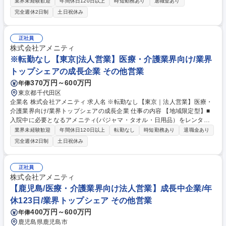
抱えるお困りごとヒヤリングし、当社のサービス（アメニティセットのレ
業界未経験歓迎
年間休日120日以上
時短勤務あり
退職金あり
ンタル/人材紹介・人材派遣）をご提案いただきます。 【アメニティセッ
完全週休2日制
土日祝休み
トの提案】入院中に必要なアメニティ（パジャマ・タオル・日用品）のレ
ンタルサービスを病院・介護施設向けに提案いただきます。 【人材営業】
介護士や看護助手など医療業界に特化した人材の紹介・派遣をお任せいた
正社員
します。企業の求める人材の提案、紹介、採用プロセスの設計・フォロー
株式会社アメニティ
を行い、業務負担や人材不足等の課題を解決していただきます。 募集職種
※転勤なし【東京|法人営業】医療・介護業界向け/業界
【大阪｜医療・介護業界向け法人営業】成長中企業/年休123日/業界トップ
トップシェアの成長企業 その他営業
シェア
370万円～600万円
年俸
東京都千代田区
企業名 株式会社アメニティ 求人名 ※転勤なし【東京｜法人営業】医療・
介護業界向け/業界トップシェアの成長企業 仕事の内容 【地域限定型】■
入院中に必要となるアメニティ(パジャマ・タオル・日用品）をレンタル
するアメニティサポートシステムを提供している当社にて、病院・介護施
業界未経験歓迎
年間休日120日以上
転勤なし
時短勤務あり
退職金あり
設向けの提案営業をお任せ致します。 アメニティのレンタルサービスの提
完全週休2日制
土日祝休み
案だけでなく、人材派遣・紹介等幅広く事業展開しているため、多角的に
提案ができることもポイントの一つです。社会貢献性も高く、今後の高齢
化社会において成長が見込める産業です。 また、病院や介護施設の業務軽
正社員
減に貢献する事で、患者様、利用者様へのサービス向上に直結する為、大
株式会社アメニティ
変やりがいのあるお仕事です。 ★2007年の設立以来、従業員数2,600名を
【鹿児島/医療・介護業界向け法人営業】成長中企業/年
超える企業に成長した優良企業！ 募集職種 ※転勤なし【東京｜法人営
休123日/業界トップシェア その他営業
業】医療・介護業界向け/業界トップシェアの成長企業
400万円～600万円
年俸
鹿児島県鹿児島市