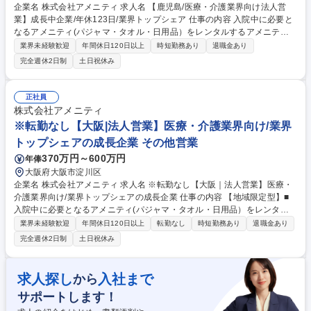
企業名 株式会社アメニティ 求人名 【鹿児島/医療・介護業界向け法人営
業】成長中企業/年休123日/業界トップシェア 仕事の内容 入院中に必要と
なるアメニティ(パジャマ・タオル・日用品）をレンタルするアメニティ
サポートシステムを提供している当社にて、病院・介護施設向けの提案営
業界未経験歓迎
年間休日120日以上
時短勤務あり
退職金あり
業をお任せ致します。 アメニティのレンタルサービスの提案だけでなく、
完全週休2日制
土日祝休み
人材派遣・紹介等幅広く事業展開しているため、多角的に提案ができるこ
ともポイントの一つです。社会貢献性も高く、今後の高齢化社会において
成長が見込める産業です。 また、病院や介護施設の業務軽減に貢献する事
正社員
で、患者様、利用者様へのサービス向上に直結する為、大変やりがいのあ
株式会社アメニティ
るお仕事です。 ★2007年の設立以来、従業員数2,600名を超える企業に成
※転勤なし【大阪|法人営業】医療・介護業界向け/業界
長した優良企業！ 募集職種 【鹿児島/医療・介護業界向け法人営業】成長
トップシェアの成長企業 その他営業
中企業/年休123日/業界トップシェア
370万円～600万円
年俸
大阪府大阪市淀川区
企業名 株式会社アメニティ 求人名 ※転勤なし【大阪｜法人営業】医療・
介護業界向け/業界トップシェアの成長企業 仕事の内容 【地域限定型】■
入院中に必要となるアメニティ(パジャマ・タオル・日用品）をレンタル
するアメニティサポートシステムを提供している当社にて、病院・介護施
業界未経験歓迎
年間休日120日以上
転勤なし
時短勤務あり
退職金あり
設向けの提案営業をお任せ致します。 アメニティのレンタルサービスの提
完全週休2日制
土日祝休み
案だけでなく、人材派遣・紹介等幅広く事業展開しているため、多角的に
提案ができることもポイントの一つです。社会貢献性も高く、今後の高齢
化社会において成長が見込める産業です。 また、病院や介護施設の業務軽
求人探し
入社まで
から
減に貢献する事で、患者様、利用者様へのサービス向上に直結する為、大
サポートします！
変やりがいのあるお仕事です。 ★2007年の設立以来、従業員数2,600名を
超える企業に成長した優良企業！ 募集職種 ※転勤なし【大阪｜法人営