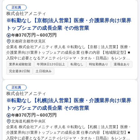
ともポイントの一つです。社会貢献性も高く、今後の高齢化社会において
成長が見込める産業です。 また、病院や介護施設の業務軽減に貢献する事
正社員
で、患者様、利用者様へのサービス向上に直結する為、大変やりがいのあ
株式会社アメニティ
るお仕事です。 ★2007年の設立以来、従業員数2,600名を超える企業に成
※転勤なし【京都|法人営業】医療・介護業界向け/業界
長した優良企業！ 募集職種 【姫路｜医療・介護業界向け法人営業】成長
トップシェアの成長企業 その他営業
中企業/年休123日/業界トップシェア
370万円～600万円
年俸
京都府京都市伏見区
企業名 株式会社アメニティ 求人名 ※転勤なし【京都｜法人営業】医療・
介護業界向け/業界トップシェアの成長企業 仕事の内容 【地域限定型】■
入院中に必要となるアメニティ(パジャマ・タオル・日用品）をレンタル
するアメニティサポートシステムを提供している当社にて、病院・介護施
業界未経験歓迎
年間休日120日以上
転勤なし
時短勤務あり
退職金あり
設向けの提案営業をお任せ致します。 アメニティのレンタルサービスの提
完全週休2日制
土日祝休み
案だけでなく、人材派遣・紹介等幅広く事業展開しているため、多角的に
提案ができることもポイントの一つです。社会貢献性も高く、今後の高齢
化社会において成長が見込める産業です。 また、病院や介護施設の業務軽
正社員
減に貢献する事で、患者様、利用者様へのサービス向上に直結する為、大
株式会社アメニティ
変やりがいのあるお仕事です。 ★2007年の設立以来、従業員数2,600名を
※転勤なし【札幌|法人営業】医療・介護業界向け/業界
超える企業に成長した優良企業！ 募集職種 ※転勤なし【京都｜法人営
トップシェアの成長企業 その他営業
業】医療・介護業界向け/業界トップシェアの成長企業
370万円～600万円
年俸
北海道札幌市中央区
企業名 株式会社アメニティ 求人名 ※転勤なし【札幌｜法人営業】医療・
介護業界向け/業界トップシェアの成長企業 仕事の内容 【地域限定型】■
入院中に必要となるアメニティ(パジャマ・タオル・日用品）をレンタル