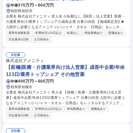
370万円～600万円
年俸
秋田県秋田市
企業名 株式会社アメニティ 求人名 ※転勤なし【秋田｜法人営業】医療・
介護業界向け/業界トップシェアの成長企業 仕事の内容 【地域限定型】■
入院中に必要となるアメニティ(パジャマ・タオル・日用品）をレンタル
するアメニティサポートシステムを提供している当社にて、病院・介護施
業界未経験歓迎
年間休日120日以上
転勤なし
時短勤務あり
退職金あり
設向けの提案営業をお任せ致します。 アメニティのレンタルサービスの提
完全週休2日制
土日祝休み
案だけでなく、人材派遣・紹介等幅広く事業展開しているため、多角的に
提案ができることもポイントの一つです。社会貢献性も高く、今後の高齢
化社会において成長が見込める産業です。 また、病院や介護施設の業務軽
正社員
減に貢献する事で、患者様、利用者様へのサービス向上に直結する為、大
株式会社アメニティ
変やりがいのあるお仕事です。 ★2007年の設立以来、従業員数2,600名を
【前橋|医療・介護業界向け法人営業】成長中企業/年休
超える企業に成長した優良企業！ 募集職種 ※転勤なし【秋田｜法人営
123日/業界トップシェア その他営業
業】医療・介護業界向け/業界トップシェアの成長企業
400万円～600万円
年俸
群馬県前橋市
企業名 株式会社アメニティ 求人名 【前橋｜医療・介護業界向け法人営
業】成長中企業/年休123日/業界トップシェア 仕事の内容 入院中に必要と
なるアメニティ(パジャマ・タオル・日用品）をレンタルするアメニティ
サポートシステムを提供している当社にて、病院・介護施設向けの提案営
業界未経験歓迎
年間休日120日以上
時短勤務あり
退職金あり
業をお任せ致します。 アメニティのレンタルサービスの提案だけでなく、
完全週休2日制
土日祝休み
人材派遣・紹介等幅広く事業展開しているため、多角的に提案ができるこ
ともポイントの一つです。社会貢献性も高く、今後の高齢化社会において
成長が見込める産業です。 また、病院や介護施設の業務軽減に貢献する事
正社員