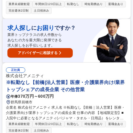
するアメニティサポートシステムを提供している当社にて、病院・介護施
業界未経験歓迎
年間休日120日以上
転勤なし
時短勤務あり
退職金あり
設向けの提案営業をお任せ致します。 アメニティのレンタルサービスの提
完全週休2日制
土日祝休み
案だけでなく、人材派遣・紹介等幅広く事業展開しているため、多角的に
提案ができることもポイントの一つです。社会貢献性も高く、今後の高齢
化社会において成長が見込める産業です。 また、病院や介護施設の業務軽
求人探し
お困り
に
ですか？
減に貢献する事で、患者様、利用者様へのサービス向上に直結する為、大
業界トップクラスの求人件数から
変やりがいのあるお仕事です。 ★2007年の設立以来、従業員数2,600名を
あなたの力を最大限に発揮できる
超える企業に成長した優良企業！ 募集職種 ※転勤なし【札幌｜法人営
求人探しをお手伝いします。
業】医療・介護業界向け/業界トップシェアの成長企業
アドバイザーに相談する
正社員
株式会社アメニティ
※転勤なし【前橋|法人営業】医療・介護業界向け/業界
トップシェアの成長企業 その他営業
370万円～600万円
年俸
群馬県前橋市
企業名 株式会社アメニティ 求人名 ※転勤なし【前橋｜法人営業】医療・
介護業界向け/業界トップシェアの成長企業 仕事の内容 【地域限定型】■
入院中に必要となるアメニティ(パジャマ・タオル・日用品）をレンタル
するアメニティサポートシステムを提供している当社にて、病院・介護施
業界未経験歓迎
年間休日120日以上
転勤なし
時短勤務あり
退職金あり
設向けの提案営業をお任せ致します。 アメニティのレンタルサービスの提
完全週休2日制
土日祝休み