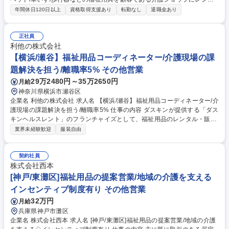
ルする際の事務作業全般を中心に担当いただきます。営業のサポート業務
年間休日120日以上
資格取得支援あり
転勤なし
退職金あり
から顧客対応まで業務内容は多岐にわたります。 その中でも、顧客である
介護ショップとの電話や来客対応次第では、拠点の営業成績に貢献できる
介在価値の高い仕事です。そのため、事務作業だけでなく、人と接するこ
正社員
とで周りの人をサポート・業績に間接的に関与していけることがやりがい
利他の株式会社
です。ルーチンワークの中にも、自分だけの色を出していけるのが、この
【横浜/瀬谷】福祉用品コーディネーター/介護現場の課
仕事の面白みでもあります。 ※変更範囲：無し（ただし本人の希望がある
題解決を担う/離職率5% その他営業
場合かつ職種転換された場合は当社業務全般） 募集職種 【福岡】事務職/
29万2480円～35万2650円
月給
福祉用具レンタル卸で国内NO.1「人の生きる」を支える企業
神奈川県横浜市瀬谷区
企業名 利他の株式会社 求人名 【横浜/瀬谷】福祉用品コーディネーター/介
護現場の課題解決を担う/離職率5% 仕事の内容 ダスキンが提供する「ダス
キンヘルスレント」のフランチャイズとして、福祉用品のレンタル・販売
の既存顧客に対するコーディネーターをお任せいたします。業界未経験で
業界未経験歓迎
服装自由
も3カ月間かけて業界知識を身に着けられます! 【仕事詳細】■担当エリア
の福祉法人等を回り、ケアマネージャーとの関係性を構築■ケアマネジャ
ーに介護が必要な利用者様を紹介いただき福祉用品を提案■利用者様宅で
契約社員
の製品の受け渡し(現地での組立含む)、フォローまで担当★「売る」では
株式会社西本
なく、「寄り添い・支える」ことが重要です★ 【商品】「ダスキンヘルス
[神戸/東灘区]福祉用品の提案営業/地域の介護を支える
レント」というダスキンのフランチャイズ店を運営。杖等の簡易なものか
インセンティブ制度有り その他営業
ら、手すり/車椅子等を状況に応じて提案 募集職種 【横浜/瀬谷】福祉用品
32万円
月給
コーディネーター/介護現場の課題解決を担う/離職率5%
兵庫県神戸市灘区
企業名 株式会社西本 求人名 [神戸/東灘区]福祉用品の提案営業/地域の介護