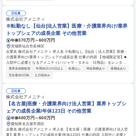
案だけでなく、人材派遣・紹介等幅広く事業展開しているため、多角的に
提案ができることもポイントの一つです。社会貢献性も高く、今後の高齢
化社会において成長が見込める産業です。 また、病院や介護施設の業務軽
正社員
減に貢献する事で、患者様、利用者様へのサービス向上に直結する為、大
株式会社アメニティ
変やりがいのあるお仕事です。 ★2007年の設立以来、従業員数2,600名を
※転勤なし【仙台|法人営業】医療・介護業界向け/業界
超える企業に成長した優良企業！ 募集職種 ※転勤なし【前橋｜法人営
トップシェアの成長企業 その他営業
業】医療・介護業界向け/業界トップシェアの成長企業
370万円～600万円
年俸
宮城県仙台市若林区
企業名 株式会社アメニティ 求人名 ※転勤なし【仙台｜法人営業】医療・
介護業界向け/業界トップシェアの成長企業 仕事の内容 【地域限定型】■
入院中に必要となるアメニティ(パジャマ・タオル・日用品）をレンタル
するアメニティサポートシステムを提供している当社にて、病院・介護施
業界未経験歓迎
年間休日120日以上
転勤なし
時短勤務あり
退職金あり
設向けの提案営業をお任せ致します。 アメニティのレンタルサービスの提
完全週休2日制
土日祝休み
案だけでなく、人材派遣・紹介等幅広く事業展開しているため、多角的に
提案ができることもポイントの一つです。社会貢献性も高く、今後の高齢
化社会において成長が見込める産業です。 また、病院や介護施設の業務軽
正社員
減に貢献する事で、患者様、利用者様へのサービス向上に直結する為、大
株式会社アメニティ
変やりがいのあるお仕事です。 ★2007年の設立以来、従業員数2,600名を
【名古屋|医療・介護業界向け法人営業】業界トップシ
超える企業に成長した優良企業！ 募集職種 ※転勤なし【仙台｜法人営
ェアの成長企業/年休123日 その他営業
業】医療・介護業界向け/業界トップシェアの成長企業
400万円～600万円
年俸
愛知県名古屋市西区
企業名 株式会社アメニティ 求人名 【名古屋｜医療・介護業界向け法人営
業】業界トップシェアの成長企業/年休123日 仕事の内容 入院中に必要と