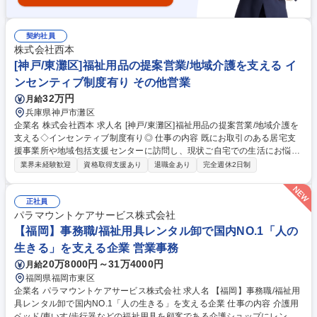
契約社員
株式会社西本
[神戸/東灘区]福祉用品の提案営業/地域介護を支える イ
ンセンティブ制度有り その他営業
32万円
月給
兵庫県神戸市灘区
企業名 株式会社西本 求人名 [神戸/東灘区]福祉用品の提案営業/地域介護を
支える◇インセンティブ制度有り◎ 仕事の内容 既にお取引のある居宅支
援事業所や地域包括支援センターに訪問し、現状ご自宅での生活にお悩み
を抱えているご利用者様を紹介していただきます。長期研修制度がしっか
業界未経験歓迎
資格取得支援あり
退職金あり
完全週休2日制
りしているため業界未経験の方も大歓迎☆ 〈具体的な業務〉 ■歩行器や車
椅子、電動ベッドなどをはじめとする、様々な介護用品に関するレンタ
ル・販売、手すりの設置などバリアフリー工事に関する提案を行う仕事で
正社員
す。(既存80％) ■高齢化社会のニーズに応えながら、自分も成長できる環
パラマウントケアサービス株式会社
境です。評価制度も整っており、努力次第で早期にキャリアアップが可能
【福岡】事務職/福祉用具レンタル卸で国内NO.1「人の
です。 募集職種 [神戸/東灘区]福祉用品の提案営業/地域介護を支える◇イ
生きる」を支える企業 営業事務
ンセンティブ制度有り◎
20万8000円～31万4000円
月給
福岡県福岡市東区
企業名 パラマウントケアサービス株式会社 求人名 【福岡】事務職/福祉用
具レンタル卸で国内NO.1「人の生きる」を支える企業 仕事の内容 介護用
ベッド/車いす/歩行器などの福祉用具を顧客である介護ショップにレンタ