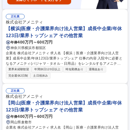
正社員
株式会社アメニティ
【横浜|医療・介護業界向け法人営業】成長中企業/年休
123日/業界トップシェア その他営業
400万円～600万円
年俸
神奈川県横浜市都筑区
企業名 株式会社アメニティ 求人名 【横浜｜医療・介護業界向け法人営
業】成長中企業/年休123日/業界トップシェア 仕事の内容 入院中に必要と
なるアメニティ(パジャマ・タオル・日用品）をレンタルするアメニティ
サポートシステムを提供している当社にて、病院・介護施設向けの提案営
業界未経験歓迎
年間休日120日以上
時短勤務あり
退職金あり
業をお任せ致します。 アメニティのレンタルサービスの提案だけでなく、
完全週休2日制
土日祝休み
人材派遣・紹介等幅広く事業展開しているため、多角的に提案ができるこ
ともポイントの一つです。社会貢献性も高く、今後の高齢化社会において
成長が見込める産業です。 また、病院や介護施設の業務軽減に貢献する事
正社員
で、患者様、利用者様へのサービス向上に直結する為、大変やりがいのあ
株式会社アメニティ
るお仕事です。 ★2007年の設立以来、従業員数2,600名を超える企業に成
【岡山|医療・介護業界向け法人営業】成長中企業/年休
長した優良企業！ 募集職種 【横浜｜医療・介護業界向け法人営業】成長
123日/業界トップシェア その他営業
中企業/年休123日/業界トップシェア
400万円～600万円
年俸
岡山県倉敷市
企業名 株式会社アメニティ 求人名 【岡山｜医療・介護業界向け法人営