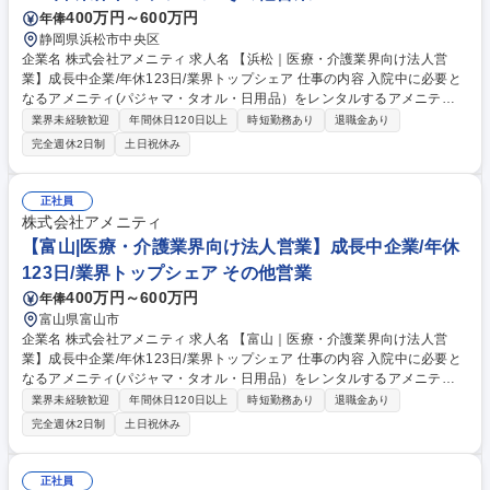
400万円～600万円
年俸
静岡県浜松市中央区
企業名 株式会社アメニティ 求人名 【浜松｜医療・介護業界向け法人営
業】成長中企業/年休123日/業界トップシェア 仕事の内容 入院中に必要と
なるアメニティ(パジャマ・タオル・日用品）をレンタルするアメニティ
サポートシステムを提供している当社にて、病院・介護施設向けの提案営
業界未経験歓迎
年間休日120日以上
時短勤務あり
退職金あり
業をお任せ致します。 アメニティのレンタルサービスの提案だけでなく、
完全週休2日制
土日祝休み
人材派遣・紹介等幅広く事業展開しているため、多角的に提案ができるこ
ともポイントの一つです。社会貢献性も高く、今後の高齢化社会において
成長が見込める産業です。 また、病院や介護施設の業務軽減に貢献する事
正社員
で、患者様、利用者様へのサービス向上に直結する為、大変やりがいのあ
株式会社アメニティ
るお仕事です。 ★2007年の設立以来、従業員数2,600名を超える企業に成
【富山|医療・介護業界向け法人営業】成長中企業/年休
長した優良企業！ 募集職種 【浜松｜医療・介護業界向け法人営業】成長
123日/業界トップシェア その他営業
中企業/年休123日/業界トップシェア
400万円～600万円
年俸
富山県富山市
企業名 株式会社アメニティ 求人名 【富山｜医療・介護業界向け法人営
業】成長中企業/年休123日/業界トップシェア 仕事の内容 入院中に必要と
なるアメニティ(パジャマ・タオル・日用品）をレンタルするアメニティ
サポートシステムを提供している当社にて、病院・介護施設向けに提案営
業界未経験歓迎
年間休日120日以上
時短勤務あり
退職金あり
業をお任せ致します。 アメニティのレンタルサービスの提案だけでなく、
完全週休2日制
土日祝休み
人材派遣・紹介等幅広く事業展開しているため、多角的に提案ができるこ
ともポイントの一つです。社会貢献性も高く、今後の高齢化社会において
成長が見込める産業です。 また、病院や介護施設の業務軽減に貢献する事
正社員