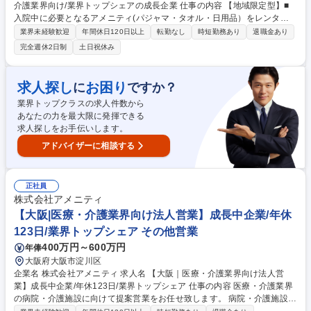
介護業界向け/業界トップシェアの成長企業 仕事の内容 【地域限定型】■
入院中に必要となるアメニティ(パジャマ・タオル・日用品）をレンタル
するアメニティサポートシステムを提供している当社にて、病院・介護施
業界未経験歓迎
年間休日120日以上
転勤なし
時短勤務あり
退職金あり
設向けの提案営業をお任せ致します。 アメニティのレンタルサービスの提
完全週休2日制
土日祝休み
案だけでなく、人材派遣・紹介等幅広く事業展開しているため、多角的に
提案ができることもポイントの一つです。社会貢献性も高く、今後の高齢
化社会において成長が見込める産業です。 また、病院や介護施設の業務軽
求人探し
お困り
に
ですか？
減に貢献する事で、患者様、利用者様へのサービス向上に直結する為、大
業界トップクラスの求人件数から
変やりがいのあるお仕事です。 ★2007年の設立以来、従業員数2,600名を
あなたの力を最大限に発揮できる
超える企業に成長した優良企業！ 募集職種 ※転勤なし【広島｜法人営
求人探しをお手伝いします。
業】医療・介護業界向け/業界トップシェアの成長企業
アドバイザーに相談する
正社員
株式会社アメニティ
【大阪|医療・介護業界向け法人営業】成長中企業/年休
123日/業界トップシェア その他営業
400万円～600万円
年俸
大阪府大阪市淀川区
企業名 株式会社アメニティ 求人名 【大阪｜医療・介護業界向け法人営
業】成長中企業/年休123日/業界トップシェア 仕事の内容 医療・介護業界
の病院・介護施設に向けて提案営業をお任せ致します。 病院・介護施設が