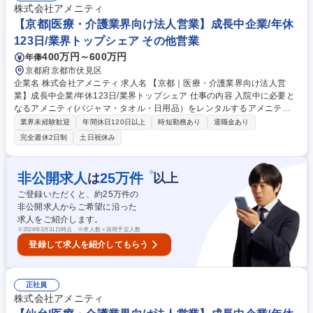
で、患者様、利用者様へのサービス向上に直結する為、大変やりがいのあ
株式会社アメニティ
るお仕事です。 ★2007年の設立以来、従業員数2,600名を超える企業に成
【京都|医療・介護業界向け法人営業】成長中企業/年休
長した優良企業！ 募集職種 【前橋｜医療・介護業界向け法人営業】成長
123日/業界トップシェア その他営業
中企業/年休123日/業界トップシェア
400万円～600万円
年俸
京都府京都市伏見区
企業名 株式会社アメニティ 求人名 【京都｜医療・介護業界向け法人営
業】成長中企業/年休123日/業界トップシェア 仕事の内容 入院中に必要と
なるアメニティ(パジャマ・タオル・日用品）をレンタルするアメニティ
サポートシステムを提供している当社にて、病院・介護施設向けの提案営
業界未経験歓迎
年間休日120日以上
時短勤務あり
退職金あり
業をお任せ致します。 アメニティのレンタルサービスの提案だけでなく、
完全週休2日制
土日祝休み
人材派遣・紹介等幅広く事業展開しているため、多角的に提案ができるこ
ともポイントの一つです。社会貢献性も高く、今後の高齢化社会において
成長が見込める産業です。 また、病院や介護施設の業務軽減に貢献する事
※
非公開求人
25
万件
は
以上
で、患者様、利用者様へのサービス向上に直結する為、大変やりがいのあ
ご登録いただくと、約
25
万件の
るお仕事です。 ★2007年の設立以来、従業員数2,600名を超える企業に成
非公開求人からご希望に沿った
長した優良企業！ 募集職種 【京都｜医療・介護業界向け法人営業】成長
求人をご紹介します。
中企業/年休123日/業界トップシェア
※
2026年3月31日時点 ※求人数＝採用予定人数
登録して求人を紹介してもらう
正社員
株式会社アメニティ