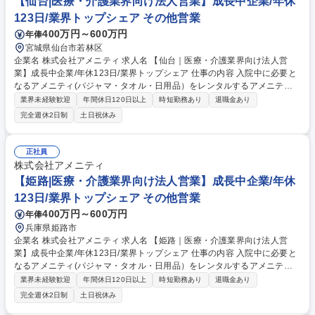
【仙台|医療・介護業界向け法人営業】成長中企業/年休
123日/業界トップシェア その他営業
400万円～600万円
年俸
宮城県仙台市若林区
企業名 株式会社アメニティ 求人名 【仙台｜医療・介護業界向け法人営
業】成長中企業/年休123日/業界トップシェア 仕事の内容 入院中に必要と
なるアメニティ(パジャマ・タオル・日用品）をレンタルするアメニティ
サポートシステムを提供している当社にて、病院・介護施設向けの提案営
業界未経験歓迎
年間休日120日以上
時短勤務あり
退職金あり
業をお任せ致します。 アメニティのレンタルサービスの提案だけでなく、
完全週休2日制
土日祝休み
人材派遣・紹介等幅広く事業展開しているため、多角的に提案ができるこ
ともポイントの一つです。社会貢献性も高く、今後の高齢化社会において
成長が見込める産業です。 また、病院や介護施設の業務軽減に貢献する事
正社員
で、患者様、利用者様へのサービス向上に直結する為、大変やりがいのあ
株式会社アメニティ
るお仕事です。 ★2007年の設立以来、従業員数2,600名を超える企業に成
【姫路|医療・介護業界向け法人営業】成長中企業/年休
長した優良企業！ 募集職種 【仙台｜医療・介護業界向け法人営業】成長
123日/業界トップシェア その他営業
中企業/年休123日/業界トップシェア
400万円～600万円
年俸
兵庫県姫路市
企業名 株式会社アメニティ 求人名 【姫路｜医療・介護業界向け法人営
業】成長中企業/年休123日/業界トップシェア 仕事の内容 入院中に必要と
なるアメニティ(パジャマ・タオル・日用品）をレンタルするアメニティ
サポートシステムを提供している当社にて、病院・介護施設向けの提案営
業界未経験歓迎
年間休日120日以上
時短勤務あり
退職金あり
業をお任せ致します。 アメニティのレンタルサービスの提案だけでなく、
完全週休2日制
土日祝休み
人材派遣・紹介等幅広く事業展開しているため、多角的に提案ができるこ