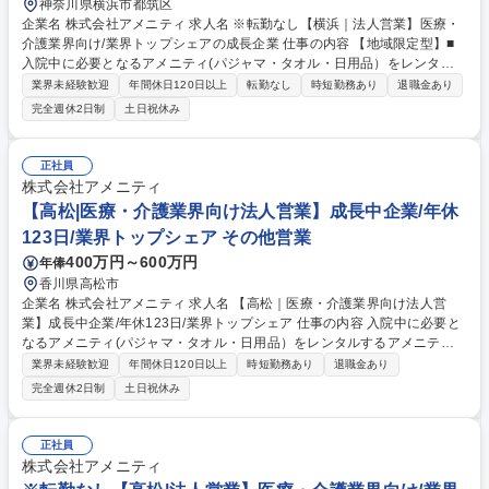
神奈川県横浜市都筑区
企業名 株式会社アメニティ 求人名 ※転勤なし【横浜｜法人営業】医療・
介護業界向け/業界トップシェアの成長企業 仕事の内容 【地域限定型】■
入院中に必要となるアメニティ(パジャマ・タオル・日用品）をレンタル
するアメニティサポートシステムを提供している当社にて、病院・介護施
業界未経験歓迎
年間休日120日以上
転勤なし
時短勤務あり
退職金あり
設向けの提案営業をお任せ致します。 アメニティのレンタルサービスの提
完全週休2日制
土日祝休み
案だけでなく、人材派遣・紹介等幅広く事業展開しているため、多角的に
提案ができることもポイントの一つです。社会貢献性も高く、今後の高齢
化社会において成長が見込める産業です。 また、病院や介護施設の業務軽
正社員
減に貢献する事で、患者様、利用者様へのサービス向上に直結する為、大
株式会社アメニティ
変やりがいのあるお仕事です。 ★2007年の設立以来、従業員数2,600名を
【高松|医療・介護業界向け法人営業】成長中企業/年休
超える企業に成長した優良企業！ 募集職種 ※転勤なし【横浜｜法人営
123日/業界トップシェア その他営業
業】医療・介護業界向け/業界トップシェアの成長企業
400万円～600万円
年俸
香川県高松市
企業名 株式会社アメニティ 求人名 【高松｜医療・介護業界向け法人営
業】成長中企業/年休123日/業界トップシェア 仕事の内容 入院中に必要と
なるアメニティ(パジャマ・タオル・日用品）をレンタルするアメニティ
サポートシステムを提供している当社にて、病院・介護施設向けの提案営
業界未経験歓迎
年間休日120日以上
時短勤務あり
退職金あり
業をお任せ致します。 アメニティのレンタルサービスの提案だけでなく、
完全週休2日制
土日祝休み
人材派遣・紹介等幅広く事業展開しているため、多角的に提案ができるこ
ともポイントの一つです。社会貢献性も高く、今後の高齢化社会において
成長が見込める産業です。 また、病院や介護施設の業務軽減に貢献する事
正社員
で、患者様、利用者様へのサービス向上に直結する為、大変やりがいのあ
株式会社アメニティ
るお仕事です。 ★2007年の設立以来、従業員数2,600名を超える企業に成