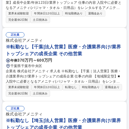
業】成長中企業/年休123日/業界トップシェア 仕事の内容 入院中に必要と
なるアメニティ(パジャマ・タオル・日用品）をレンタルするアメニティ
サポートシステムを提供している当社にて、病院・介護施設向けの提案営
業界未経験歓迎
年間休日120日以上
時短勤務あり
退職金あり
業をお任せ致します。 アメニティのレンタルサービスの提案だけでなく、
完全週休2日制
土日祝休み
人材派遣・紹介等幅広く事業展開しているため、多角的に提案ができるこ
ともポイントの一つです。社会貢献性も高く、今後の高齢化社会において
成長が見込める産業です。 また、病院や介護施設の業務軽減に貢献する事
正社員
で、患者様、利用者様へのサービス向上に直結する為、大変やりがいのあ
株式会社アメニティ
るお仕事です。 ★2007年の設立以来、従業員数2,600名を超える企業に成
※転勤なし【千葉|法人営業】医療・介護業界向け/業界
長した優良企業！ 募集職種 【岡山｜医療・介護業界向け法人営業】成長
トップシェアの成長企業 その他営業
中企業/年休123日/業界トップシェア
370万円～600万円
年俸
千葉県千葉市中央区
企業名 株式会社アメニティ 求人名 ※転勤なし【千葉｜法人営業】医療・
介護業界向け/業界トップシェアの成長企業 仕事の内容 【地域限定型】■
入院中に必要となるアメニティ(パジャマ・タオル・日用品）をレンタル
するアメニティサポートシステムを提供している当社にて、病院・介護施
業界未経験歓迎
年間休日120日以上
転勤なし
時短勤務あり
退職金あり
設向けの提案営業をお任せ致します。 アメニティのレンタルサービスの提
完全週休2日制
土日祝休み
案だけでなく、人材派遣・紹介等幅広く事業展開しているため、多角的に
提案ができることもポイントの一つです。社会貢献性も高く、今後の高齢
化社会において成長が見込める産業です。 また、病院や介護施設の業務軽
正社員
減に貢献する事で、患者様、利用者様へのサービス向上に直結する為、大
株式会社アメニティ
変やりがいのあるお仕事です。 ★2007年の設立以来、従業員数2,600名を
※転勤なし【埼玉|法人営業】医療・介護業界向け/業界
超える企業に成長した優良企業！ 募集職種 ※転勤なし【千葉｜法人営
トップシェアの成長企業 その他営業
業】医療・介護業界向け/業界トップシェアの成長企業