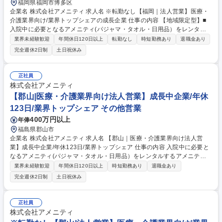
福岡県福岡市博多区
企業名 株式会社アメニティ 求人名 ※転勤なし【福岡｜法人営業】医療・
介護業界向け/業界トップシェアの成長企業 仕事の内容 【地域限定型】■
入院中に必要となるアメニティ(パジャマ・タオル・日用品）をレンタル
するアメニティサポートシステムを提供している当社にて、病院・介護施
業界未経験歓迎
年間休日120日以上
転勤なし
時短勤務あり
退職金あり
設向けの提案営業をお任せ致します。 アメニティのレンタルサービスの提
完全週休2日制
土日祝休み
案だけでなく、人材派遣・紹介等幅広く事業展開しているため、多角的に
提案ができることもポイントの一つです。社会貢献性も高く、今後の高齢
化社会において成長が見込める産業です。 また、病院や介護施設の業務軽
正社員
減に貢献する事で、患者様、利用者様へのサービス向上に直結する為、大
株式会社アメニティ
変やりがいのあるお仕事です。 ★2007年の設立以来、従業員数2,600名を
【郡山|医療・介護業界向け法人営業】成長中企業/年休
超える企業に成長した優良企業！ 募集職種 ※転勤なし【福岡｜法人営
123日/業界トップシェア その他営業
業】医療・介護業界向け/業界トップシェアの成長企業
400万円以上
年俸
福島県郡山市
企業名 株式会社アメニティ 求人名 【郡山｜医療・介護業界向け法人営
業】成長中企業/年休123日/業界トップシェア 仕事の内容 入院中に必要と
なるアメニティ(パジャマ・タオル・日用品）をレンタルするアメニティ
サポートシステムを提供している当社にて、病院・介護施設向けの提案営
業界未経験歓迎
年間休日120日以上
時短勤務あり
退職金あり
業をお任せ致します。 アメニティのレンタルサービスの提案だけでなく、
完全週休2日制
土日祝休み
人材派遣・紹介等幅広く事業展開しているため、多角的に提案ができるこ
ともポイントの一つです。社会貢献性も高く、今後の高齢化社会において
成長が見込める産業です。 また、病院や介護施設の業務軽減に貢献する事
正社員
で、患者様、利用者様へのサービス向上に直結する為、大変やりがいのあ
株式会社アメニティ
るお仕事です。 ★2007年の設立以来、従業員数2,600名を超える企業に成