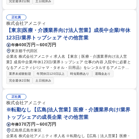
完全週休2日制
土日祝休み
人材派遣・紹介等幅広く事業展開しているため、多角的に提案ができるこ
ともポイントの一つです。社会貢献性も高く、今後の高齢化社会において
成長が見込める産業です。 また、病院や介護施設の業務軽減に貢献する事
正社員
で、患者様、利用者様へのサービス向上に直結する為、大変やりがいのあ
株式会社アメニティ
るお仕事です。 ★2007年の設立以来、従業員数2,600名を超える企業に成
【東京|医療・介護業界向け法人営業】成長中企業/年休
長した優良企業！ 募集職種 【広島｜医療・介護業界向け法人営業】成長
123日/業界トップシェア その他営業
中企業/年休123日/業界トップシェア
400万円～600万円
年俸
東京都千代田区
企業名 株式会社アメニティ 求人名 【東京｜医療・介護業界向け法人営
業】成長中企業/年休123日/業界トップシェア 仕事の内容 入院中に必要と
なるアメニティ(パジャマ・タオル・日用品）をレンタルするアメニティ
サポートシステムを提供している当社にて、病院・介護施設向けの提案営
業界未経験歓迎
年間休日120日以上
時短勤務あり
退職金あり
業をお任せ致します。 アメニティのレンタルサービスの提案だけでなく、
完全週休2日制
土日祝休み
人材派遣・紹介等幅広く事業展開しているため、多角的に提案ができるこ
ともポイントの一つです。社会貢献性も高く、今後の高齢化社会において
成長が見込める産業です。 また、病院や介護施設の業務軽減に貢献する事
正社員
で、患者様、利用者様へのサービス向上に直結する為、大変やりがいのあ
株式会社アメニティ
るお仕事です。 ★2007年の設立以来、従業員数2,600名を超える企業に成
※転勤なし【広島|法人営業】医療・介護業界向け/業界
長した優良企業！ 募集職種 【東京｜医療・介護業界向け法人営業】成長
トップシェアの成長企業 その他営業
中企業/年休123日/業界トップシェア
370万円～600万円
年俸
広島県広島市東区
企業名 株式会社アメニティ 求人名 ※転勤なし【広島｜法人営業】医療・