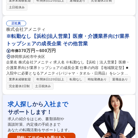
サポートシステムを提供している当社にて、病院・介護施設向けの提案営
業界未経験歓迎
年間休日120日以上
退職金あり
完全週休2日制
業をお任せ致します。 アメニティのレンタルサービスの提案だけでなく、
土日祝休み
人材派遣・紹介等幅広く事業展開しているため、多角的に提案ができるこ
ともポイントの一つです。社会貢献性も高く、今後の高齢化社会において
成長が見込める産業です。 また、病院や介護施設の業務軽減に貢献する事
正社員
で、患者様、利用者様へのサービス向上に直結する為、大変やりがいのあ
株式会社アメニティ
るお仕事です。 ★2007年の設立以来、従業員数2,600名を超える企業に成
※転勤なし【浜松|法人営業】医療・介護業界向け/業界
長した優良企業！ 募集職種 【埼玉｜医療・介護業界向け法人営業】成長
トップシェアの成長企業 その他営業
中企業/年休123日/業界トップシェア
370万円～600万円
年俸
静岡県浜松市中央区
企業名 株式会社アメニティ 求人名 ※転勤なし【浜松｜法人営業】医療・
介護業界向け/業界トップシェアの成長企業 仕事の内容 【地域限定型】■
入院中に必要となるアメニティ(パジャマ・タオル・日用品）をレンタル
するアメニティサポートシステムを提供している当社にて、病院・介護施
業界未経験歓迎
年間休日120日以上
転勤なし
時短勤務あり
退職金あり
設向けの提案営業をお任せ致します。 アメニティのレンタルサービスの提
完全週休2日制
土日祝休み
案だけでなく、人材派遣・紹介等幅広く事業展開しているため、多角的に
提案ができることもポイントの一つです。社会貢献性も高く、今後の高齢
化社会において成長が見込める産業です。 また、病院や介護施設の業務軽
求人探し
入社まで
から
減に貢献する事で、患者様、利用者様へのサービス向上に直結する為、大
サポートします！
変やりがいのあるお仕事です。 ★2007年の設立以来、従業員数2,600名を
超える企業に成長した優良企業！ 募集職種 ※転勤なし【浜松｜法人営
求人の紹介をはじめ、書類添削や
業】医療・介護業界向け/業界トップシェアの成長企業
面談対策、内定後の手続きまで
あなたの転職活動をサポートします。
登録してサポートを受ける