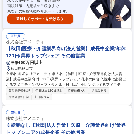
求人の紹介をはじめ、書類添削や
業】医療・介護業界向け/業界トップシェアの成長企業
面談対策、内定後の手続きまで
あなたの転職活動をサポートします。
登録してサポートを受ける
正社員
株式会社アメニティ
【秋田|医療・介護業界向け法人営業】成長中企業/年休
123日/業界トップシェア その他営業
400万円以上
年俸
秋田県秋田市
企業名 株式会社アメニティ 求人名 【秋田｜医療・介護業界向け法人営
業】成長中企業/年休123日/業界トップシェア 仕事の内容 入院中に必要と
なるアメニティ(パジャマ・タオル・日用品）をレンタルするアメニティ
サポートシステムを提供している当社にて、病院・介護施設向けの提案営
業界未経験歓迎
年間休日120日以上
時短勤務あり
退職金あり
業をお任せ致します。 アメニティのレンタルサービスの提案だけでなく、
完全週休2日制
土日祝休み
人材派遣・紹介等幅広く事業展開しているため、多角的に提案ができるこ
ともポイントの一つです。社会貢献性も高く、今後の高齢化社会において
成長が見込める産業です。 また、病院や介護施設の業務軽減に貢献する事
正社員
で、患者様、利用者様へのサービス向上に直結する為、大変やりがいのあ
株式会社アメニティ
るお仕事です。 ★2007年の設立以来、従業員数2,600名を超える企業に成
※転勤なし【秋田|法人営業】医療・介護業界向け/業界
長した優良企業！ 募集職種 【秋田｜医療・介護業界向け法人営業】成長
トップシェアの成長企業 その他営業
中企業/年休123日/業界トップシェア