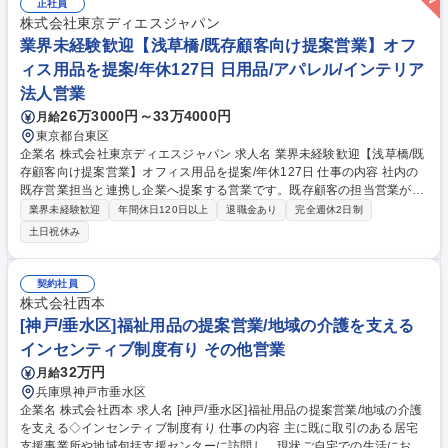
任せし、半年-1年程で担当を持ちます。 【魅力】単なる営業ではなく一人
正社員
ひとりの生活に深く関わり、生きる喜びをサポートする使命感のあるお仕
株式会社東京ディエスジャパン
事です。相手を思いやる気持ちがそのまま価値となり大きなやりがいと感
業界未経験歓迎【浅草橋/既存顧客向け提案営業】オフ
動を味わえます。 募集職種 【京都右京/介護用品ルート営業】心からの感
ィス用品を提案/年休127日 日用品/アパレル/インテリア
謝を頂くやりがいと地域貢献
法人営業
26万3000円～33万4000円
月給
東京都台東区
企業名 株式会社東京ディエスジャパン 求人名 業界未経験歓迎【浅草橋/既
存顧客向け提案営業】オフィス用品を提案/年休127日 仕事の内容 社内の
既存営業担当と連携し企業へ提案する営業です。既存顧客の担当営業が獲
得した案件(ICT機器・オフィス家具・工事案件等)の商談支援や提案を行い
業界未経験歓迎
年間休日120日以上
退職金あり
完全週休2日制
ます。担当顧客を持たず、案件ベースで動く営業スタイルです。 各エリア
土日祝休み
の既存の顧客担当営業からトスアップを受け、ICT機器・オフィス家具・
工事案件等の提案を支援・同行し、商談やクロージングを行います。自社
営業担当へのフォロー、社内向け勉強会・成功事例共有も行い、会社全体
契約社員
の販売を推進します。顧客ニーズによっては、専門的な説明もすることも
株式会社西本
あります。※業界未経験の方でも、OJTを通じて必要な知識を学びべるた
[神戸/垂水区]福祉用品の提案営業/地域の介護を支える
め、入社時に専門知識がなくても安心して働ける環境です。 募集職種 業
インセンティブ制度有り その他営業
界未経験歓迎【浅草橋/既存顧客向け提案営業】オフィス用品を提案/年休1
27日
32万円
月給
兵庫県神戸市垂水区
企業名 株式会社西本 求人名 [神戸/垂水区]福祉用品の提案営業/地域の介護
を支える◇インセンティブ制度有り 仕事の内容 主に既に取引のある居宅
支援事業所や地域包括支援センターに訪問し、現状ご自宅での生活にお悩