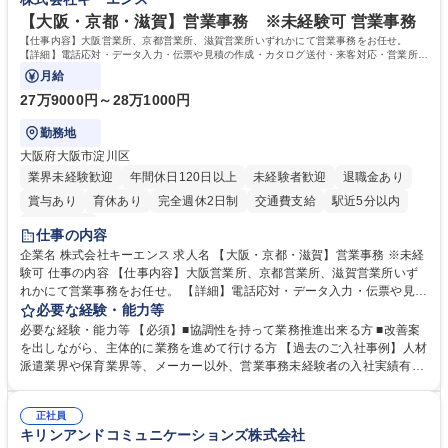
■衛生管理者の資格をお持ちの方 学歴・資格 学歴：大学院 大学 高専 短大
指す
専修学校 高校 語学力： 資格：
【大阪・京都・滋賀】営業事務 ※未経験可 営業事務
【仕事内容】大阪営業所、京都営業所、滋賀営業所いずれかにて営業事務をお任せ。
【詳細】電話応対・データ入力・伝票や見積の作成・カタログ送付・来客対応・営業所内
で発生する事務業務や業務改善をお任せ。
月給
27万9000円～28万1000円
勤務地
大阪府大阪市淀川区
業界未経験歓迎
年間休日120日以上
未経験者歓迎
退職金あり
賞与あり
育休あり
完全週休2日制
交通費支給
駅近5分以内
土日祝休み
仕事の内容
企業名 株式会社キーエンス 求人名 【大阪・京都・滋賀】営業事務 ※未経
験可 仕事の内容 【仕事内容】大阪営業所、京都営業所、滋賀営業所いず
れかにて営業事務をお任せ。 【詳細】電話応対・データ入力・伝票や見積
の作成・カタログ送付・来客対応・営業所内で発生する事務業務や業務改
必要な経験・能力等
善をお任せ。 【教育制度】ご入社後、育成担当とペアになりながらOJTに
必要な経験・能力等 【必須】■協調性を持って業務推進出来る方 ■改善案
て業務を覚えていただくことが可能です。業務システムがきちんと構築さ
を出しながら、主体的に業務を進めて行ける方 【過去のご入社事例】人材
れているため、スムーズに仕事に慣れることができる環境です。また、
派遣業界や保育業界等、メーカー以外、営業事務未経験者の入社実績有
「チームで成果を出す文化」があり、良いやり方を積極的に共有しながら
【当社の事務職について】単なる事務ではなく主体性を発揮したサポート
常に改善を目指す風土のため、安心して業務に取り組んでいただけます。
により、キーエンスの付加価値向上に貢献します。ベースの定型業務に加
募集職種 【大阪・京都・滋賀】営業事務 ※未経験可
正社員
えて、お客様や社員の状況に合わせ、能動的なサポート、改善の動きも期
キリンアンドコミュニケーションズ株式会社
待され。組織を支えるスペシャリストとして、チームに貢献し、結果的に