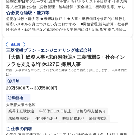
経験歓迎/日立グループ/組織運営を支えるゼネラリストを目指す 仕事の内
容 入社直後は労務（労務管理・給与計算・安全衛生・福利厚生等）からお
任せいたします。将来は総務・採用・教育業務へ守備範囲を広げ、組織運
必要な経験・能力等
営を支えるゼネラリストをめざせます。 ・初期業務：労働時間管理、給与
必要な経験・能力等 ★未経験歓迎！ ★人事・総務領域を横断的に経験し
計算、社会保険対応、福利厚生管理、安全衛生、健康経営推進等をお任せ
幅広いスキルを身につけたい方におすすめ！ ■労務管理(給与計算・社会保
します。ご経験に応じて、休職者管理など、幅広く経験を積んでいただき
険手続き・勤怠管理など)に関心があり主体的に取り組める方 ※労務経験
ます。 ・将来的な広がり：総務・採用・教育・税務対応・経営企画等。
者は早期にご活躍いただけます。 ■チームで仕事を推進できる方■将来は
★メンバーがマンツーマンで丁寧に教えるため、ご経験が浅くても安心！
マネジメント職として活躍したい 【尚可】■人事、労務、採用、教育業務
幅広く経験を積みたい意欲がある方に最適な環境です。 募集職種 【総
正社員
のご経験 ■労務管理（給与計算・社会保険手続き・勤怠管理など）の経験
三菱電機プラントエンジニアリング株式会社
務・人事】未経験歓迎/日立グループ/組織運営を支えるゼネラリストを目
■衛生管理者の資格をお持ちの方 学歴・資格 学歴：大学院 大学 高専 短大
指す
専修学校 高校 語学力： 資格：
【大阪】総務人事<未経験歓迎> 三菱電機G・社会イン
フラを支える/年休127日 採用人事
総務・人事領域を中心に、これまでのご経験に応じて幅広くお任せします。 ＜具体的に
は＞
月給
29万5000円～33万5000円
勤務地
大阪府大阪市北区
業界未経験歓迎
年間休日120日以上
資格取得支援あり
未経験者歓迎
住宅手当あり
時短勤務あり
経験者歓迎
退職金あり
在宅OK
賞与あり
完全週休2日制
交通費支給
仕事の内容
駅近5分以内
土日祝休み
服装自由
寮・社宅あり
食事補助あり
企業名 三菱電機プラントエンジニアリング株式会社 求人名 【大阪】総務