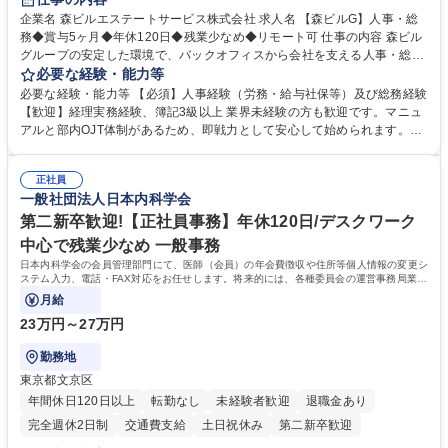
完全週休2日制
交通費支給
長期歓迎
駅近5分以内
土日祝休み
企業名 森ビルエステートサービス株式会社 求人名 【森ビルG】人事・総
務◆賞与5ヶ月◆年休120日◆残業少なめ◆リモート可 仕事の内容 森ビル
グループの安定した環境で、バックオフィスから会社を支える人事・総務
をお任せします。 労務と総務の業務をバランスよく担当し、ゆくゆくは制
必要な経験・能力等
度改定などのコア業務にも挑戦できる、やりがいある環境です。 ■勤怠管
必要な経験・能力等 【必須】人事経験（労務・給与社保等）及び総務経験
理、給与計算、社会保険手続き、年末調整等の労務管理全般 ■入退社手続
【歓迎】経理実務経験、簿記3級以上 業界未経験の方も歓迎です。マニュ
き、社内規定の改定や人事制度改定などのコア業務 ■社内イベントの企画
アルと部内OJT体制があるため、即戦力として安心して始められます。
運営やその他総務業務全般 ※労務と総務を1：1の割合でお任せ。 入社後
【魅力・やりがい】森ビルGの安定基盤で労務から総務まで幅広く携われ
は部内のOJTを中心に、あなたの経験に合わせて不足している部分はいつ
ます。定型業務に留まらず、社内規定や人事制度の改定など会社のコア業
でも質問・相談できる環境が整っているため、安心して成長できます。 募
正社員
務に挑戦できるため、自身の成長と組織への貢献度をダイレクトに実感で
一般社団法人日本内科学会
集職種 【森ビルG】人事・総務◆賞与5ヶ月◆年休120日◆残業少なめ◆
きます。 残業少なめ、週1日リモート可など、ワークライフバランスを保
リモート可
ち長期活躍できる環境です。 「これまでの幅広い経験を活かし、長期的な
第二新卒歓迎!【正社員事務】年休120日/デスクワーク
キャリアを築きたい」という前向きな意欲と挑戦を全力で応援します。 学
中心で残業少なめ 一般事務
歴・資格 学歴：大学院 大学 高専 短大 専修学校 高校 語学力： 資格：日商
日本内科学会の会員管理部門にて、医師（会員）の年会費徴収や住所等個人情報の変更シ
簿記検定1級 日商簿記検定2級 日商簿記検定3級
ステム入力、電話・FAX対応をお任せします。将来的には、各種委員会の運営事務局業務
などにも幅広く携わっていただきます。
月給
23万円～27万円
勤務地
東京都文京区
年間休日120日以上
転勤なし
未経験者歓迎
退職金あり
完全週休2日制
交通費支給
土日祝休み
第二新卒歓迎