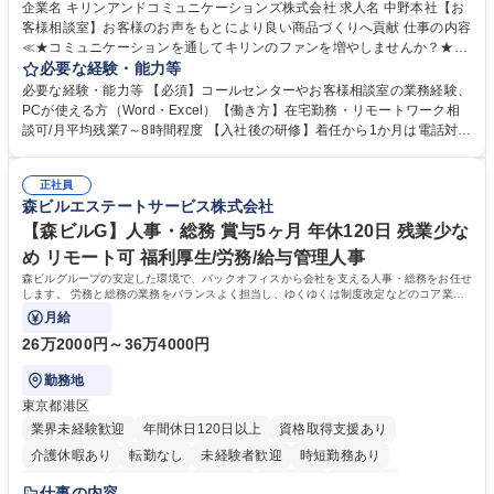
企業名 キリンアンドコミュニケーションズ株式会社 求人名 中野本社【お
客様相談室】お客様のお声をもとにより良い商品づくりへ貢献 仕事の内容
≪★コミュニケーションを通してキリンのファンを増やしませんか？★≫
お客様のお声をより良い商品づくりに活かしていく上で、窓口となるお客
必要な経験・能力等
様相談室でのお仕事です。 日々お客様からいただくキリングループへのご
必要な経験・能力等 【必須】コールセンターやお客様相談室の業務経験、
意見を、企業活動に活かしています。お客様からの声に迅速かつ誠意をも
PCが使える方（Word・Excel）【働き方】在宅勤務・リモートワーク相
って対応、情報提供するとともにグループ内活動に反映しています。 【具
談可/月平均残業7～8時間程度 【入社後の研修】着任から1か月は電話対応
体的には】電話応対、メール、お手紙対応、ご指摘品調査報告書作成、有
のOJTを中心に実施し、電話対応に慣れた段階でメール・手紙のOJTを実
人チャットボット対応など。 【1日の対応件数】■電話：月間一人当たり
施する予定です。独り立ち以降もしっかりフォローする体制を整えていま
平均100件前後■メール・手紙：同上40件前後 募集職種 中野本社【お客様
正社員
すのでご安心ください。 【当社について】キリングループの広報機能を担
森ビルエステートサービス株式会社
相談室】お客様のお声をもとにより良い商品づくりへ貢献
う会社として、お客様との出会いを大切にし、磨き上げたホスピタリティ
を込めてコミュニケーションをとりながら広報関連業務を行っておりま
【森ビルG】人事・総務 賞与5ヶ月 年休120日 残業少な
す。 学歴・資格 学歴：大学院 大学 高専 短大 専修学校 高校 語学力： 資
め リモート可 福利厚生/労務/給与管理人事
格：
森ビルグループの安定した環境で、バックオフィスから会社を支える人事・総務をお任せ
します。 労務と総務の業務をバランスよく担当し、ゆくゆくは制度改定などのコア業務
にも挑戦できる、やりがいある環境です。
月給
26万2000円～36万4000円
勤務地
東京都港区
業界未経験歓迎
年間休日120日以上
資格取得支援あり
介護休暇あり
転勤なし
未経験者歓迎
時短勤務あり
経験者歓迎
退職金あり
在宅OK
賞与あり
育休あり
仕事の内容