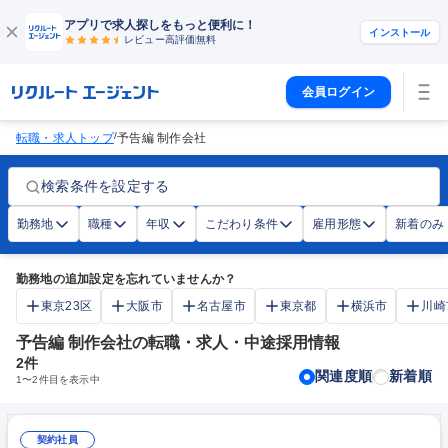
アプリで求人探しをもっと便利に！
インストール
レビュー高評価
無料
会員ログイン
/
転職・求人トップ
予告編 制作会社
検索条件を設定する
勤務地
職種
年収
こだわり条件
雇用形態
新着のみ
勤務地の追加設定を忘れていませんか？
東京23区
大阪市
名古屋市
東京都
横浜市
川崎
予告編 制作会社の転職・求人・中途採用情報
2
件
関連度順
新着順
1
〜
2
件目を表示中
契約社員