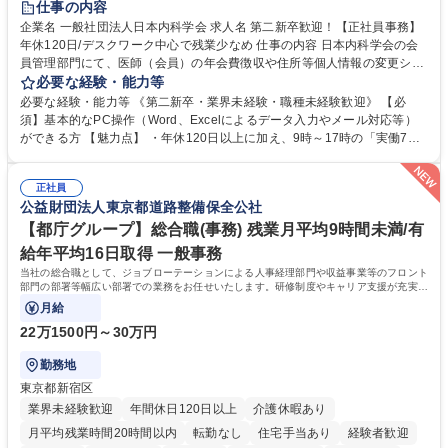
仕事の内容
企業名 一般社団法人日本内科学会 求人名 第二新卒歓迎！【正社員事務】
年休120日/デスクワーク中心で残業少なめ 仕事の内容 日本内科学会の会
員管理部門にて、医師（会員）の年会費徴収や住所等個人情報の変更シス
テム入力、電話・FAX対応をお任せします。将来的には、各種委員会の運
必要な経験・能力等
営事務局業務などにも幅広く携わっていただきます。 【会員管理・データ
必要な経験・能力等 《第二新卒・業界未経験・職種未経験歓迎》 【必
入力業務】 ・医師（会員）の住所変更、個人情報のシステム登録・更新
須】基本的なPC操作（Word、Excelによるデータ入力やメール対応等）
・年会費の徴収管理や入金データの照合確認 【問い合わせ対応】 ・会員
ができる方 【魅力点】 ・年休120日以上に加え、9時～17時の「実働7時
（医師）からの電話、FAX、ネット申請に伴う相談受付 ・複雑な案件のへ
間勤務」で残業も少なくワークライフバランスは抜群です。 【将来的な業
のエスカレーション・連携対応 募集職種 第二新卒歓迎！【正社員事務】
務（各種委員会運営）】 ・学会内における各種委員会のスケジュール調
年休120日/デスクワーク中心で残業少なめ
正社員
整、資料作成、当日の運営サポート 学歴・資格 学歴：大学院 大学 語学
公益財団法人東京都道路整備保全公社
力： 資格：
【都庁グループ】総合職(事務) 残業月平均9時間未満/有
給年平均16日取得 一般事務
当社の総合職として、ジョブローテーションによる人事経理部門や収益事業等のフロント
部門の部署等幅広い部署での業務をお任せいたします。研修制度やキャリア支援が充実し
ております！ ※下記業務詳細
月給
22万1500円～30万円
勤務地
東京都新宿区
業界未経験歓迎
年間休日120日以上
介護休暇あり
月平均残業時間20時間以内
転勤なし
住宅手当あり
経験者歓迎