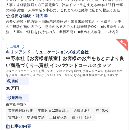
人事＜未経験歓迎＞◇三菱電機G・社会インフラを支える/年休127日 仕事
の内容 総務・人事領域を中心に、これまでのご経験に応じて幅広くお任せ
します。 ＜具体的には＞ ・総務/人事労務（給与・社保・勤怠管理など）
必要な経験・能力等
・採用・教育研修 ・福利厚生運用 など ※基本的には事務所勤務ですが、
必要な経験・能力等 ＜職種未経験歓迎・業界未経験歓迎＞ ～総務、人事
採用や教育等の業務内容により、関西圏以外への日帰り・宿泊を伴う国内
のご経験が無い方でも、意欲のある方であれば未経験OK～ ■歓迎条件：総
出張もございます。 ※担当業務を持ちつつ、お互いに助け合いながら、総
務、人事のご経験をお持ちの方（業界不問） ■求める人物像：・社内外の
務部という組織として協力しながら進める体制です。 募集職種 【大阪】
関係各部門との調整を率先して行い、業務を円滑に遂行できる協調性やコ
総務人事＜未経験歓迎＞◇三菱電機G・社会インフラを支える/年休127日
ミュニケーション能力を持っている方 ・人事総務領域に興味がありゼネラ
正社員
リスト志向をお持ちの方 学歴・資格 学歴：大学院 大学 語学力： 資格：
キリンアンドコミュニケーションズ株式会社
中野本社【お客様相談室】お客様のお声をもとにより良
い商品づくりへ貢献 インバウンドコールスタッフ
≪★コミュニケーションを通してキリンのファンを増やしませんか？★≫ お客様のお声
をより良い商品づくりに活かしていく上で、窓口となるお客様相談室でのお仕事です。
月給
30万円
勤務地
東京都中野区
業界未経験歓迎
年間休日120日以上
退職金あり
在宅OK
賞与あり
交通費支給
土日祝休み
寮・社宅あり
仕事の内容