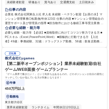
未経験者歓迎
研修あり
賞与あり
交通費支給
土日祝休み
仕事の内容
企業名 株式会社関東合人社 求人名 未経験・ベテラン歓迎【お茶の水】マ
ンション管理事務◎転勤無/年休123日 仕事の内容 ■マンション管理組合の
運営サポート及び管理員の指導 ■担当物件における修繕工事等受注業務 ■
事務所内での事務業務等 ★異業界からの転職者が多数活躍しています
必要な経験・能力等
【年収補足】532万円 ＋別途インセンティヴで平均約100万円/年（昨年度
必要な経験・能力等 【必須】■資格取得に向けてコツコツ努力できる方 ■
実績） ＋管理業務主任者資格手当50,000円/月 ★親会社である株式会社合
PCスキル（Excel,PowerPoint,Word） ■積極的に行動できる方 【入社
人社計画研究所社のグループ会社として、質の高いサービスと適性価格を
者】49歳：事務経験、32歳：ドラッグストア勤務、 58歳：飲食店勤務
武器に約20年受託戸数増加中です。https://www.gojin.co.jp/abt/abt_3.html
等：中途採用の9割が未経験者！ 【資格取得支援】■メンター制度■社内模
募集職種 未経験・ベテラン歓迎【お茶の水】マンション管理事務◎転勤
試や研修制度など充実！ ＊未資格者の8割以上が入社2年以内に資格を取
無/年休123日
正社員
得出来ております！ 【魅力】■フレックス制度、未経験からでも下限年収
株式会社Cygames
を一律支給！ ■管理業務主任者資格取得後には50,000円/月の手当あり！
学歴・資格 学歴：大学院 大学 高専 短大 専修学校 高校 語学力： 資格：第
【第二新卒オープンポジション】業界未経験歓迎/自社
一種運転免許普通自動車
ゲーム/WEB面接 ゲームプランナー
「ゲーム業界で働きたい！」という気持ちはあるものの、どのポジションが自分の適性に
マッチしているか悩んでいる方が対象となります！
年俸
450万円以上
勤務地
東京都渋谷区
業界未経験歓迎
ランチタイム
年間休日120日以上