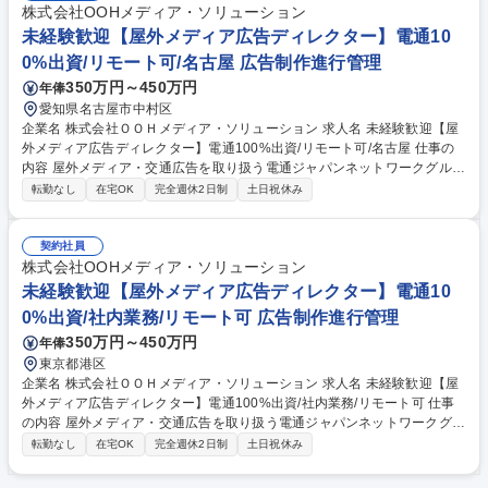
株式会社OOHメディア・ソリューション
未経験歓迎【屋外メディア広告ディレクター】電通10
0%出資/リモート可/名古屋 広告制作進行管理
350万円～450万円
年俸
愛知県名古屋市中村区
企業名 株式会社ＯＯＨメディア・ソリューション 求人名 未経験歓迎【屋
外メディア広告ディレクター】電通100%出資/リモート可/名古屋 仕事の
内容 屋外メディア・交通広告を取り扱う電通ジャパンネットワークグルー
プ。顧客(電通が多数)から案件を受け、媒体社に広告の空き枠を確認し
転勤なし
在宅OK
完全週休2日制
土日祝休み
た、発注業務・資料作成やスケジュール管理まで調整業務をお任せしま
す。 ■プロジェクトの企画進行 ■発注元（主に電通）や媒体社とのコミュ
ニケーション ■社内外各部門の管理調整 等 【OOHとは】テレビを中心と
契約社員
した従来の4マスメディアに代わり、電車やバスなどの交通広告、屋外看
株式会社OOHメディア・ソリューション
板、屋外ビジョン等を活用したメジャーな広告メディアとなっておりま
未経験歓迎【屋外メディア広告ディレクター】電通10
す。 募集職種 未経験歓迎【屋外メディア広告ディレクター】電通100%出
0%出資/社内業務/リモート可 広告制作進行管理
資/リモート可/名古屋
350万円～450万円
年俸
東京都港区
企業名 株式会社ＯＯＨメディア・ソリューション 求人名 未経験歓迎【屋
外メディア広告ディレクター】電通100%出資/社内業務/リモート可 仕事
の内容 屋外メディア・交通広告を取り扱う電通ジャパンネットワークグル
ープ。顧客(電通が多数)から案件を受け、媒体社に広告の空き枠を確認し
転勤なし
在宅OK
完全週休2日制
土日祝休み
た、発注業務・資料作成やスケジュール管理まで調整業務をお任せしま
す。 ■プロジェクトの企画進行 ■発注元（主に電通）や媒体社とのコミュ