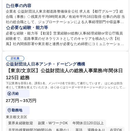
研修あり
退職金あり
賞与あり
完全週休2日制
交通費支給
仕事の内容
駅近5分以内
資格取得手当あり
食事補助あり
企業名 公益財団法人東京都道路整備保全公社 求人名 【都庁グループ】総
合職（事務）◇残業月平均9時間未満／有給年平均16日取得 仕事の内容 当
社の総合職として、ジョブローテーションによる人事経理部門や収益事業
等のフロント部門の部署等幅広い部署での業務をお任せいたします。研修
必要な経験・能力等
制度やキャリア支援が充実しております！ ※下記業務詳細 【業務詳細】■
必要な経験・能力等 【歓迎】営業経験or総務/人事/経理経験or官公庁職員
管理部門：広報、人事、経理など当公社の運営に係る管理業務 ■収益部
経験者で、道路事業のゼネラリストとしてのキャリアを積みたい方【社
門：駐車場の新規開拓、管理運営、新宿駅西口広場の「イベントコーナ
風】社内関係部署や東京都と連携が必要なため綿密にコミュニケーション
ー」などの管理運営 ■道路部門：整備の急がれる骨格幹線道路や木造住宅
を図っています。 【業務の魅力】■幅広く携われる：総合職（事務）で
密集地域の特定整備路線の用地取得、道路に関する普及啓発事業、都内の
は、駐車場の管理運営や道路用地の取得、公益財団法人の中枢を担う管理
道路施設や道路工事現場の見学ツアー事業 ※入社後は上記いずれかの部門
正社員
部門など多岐に渡る業務を経験できます。 ■様々なプロジェクト：駐車場
公益財団法人日本アンチ・ドーピング機構
へ配属。※業務内容変更の範囲：会社の定める業務 募集職種 【都庁グル
事業の他、新宿駅西口広場内に設置された照明を兼ねた広告「ブライトサ
ープ】総合職（事務）◇残業月平均9時間未満／有給年平均16日取得
イン」の管理運営を行うなど、事業収益を生み出す活動を積極的に行って
【東京/文京区】公益財団法人の総務人事業務/年間休日
います。 学歴・資格 学歴：大学院 大学 高専 短大 専修学校 高校 語学力：
125日 総務
資格：
下記業務を部長1名、課長1名、メンバー2名で分担して遂行しています。 はじめは担当
者として業務を覚えていただき、ゆくゆくはリーダーやマネージャーポジションとして活
躍いただくことを期待しています。
月給
27万円～35万円
勤務地
東京都文京区
業界未経験歓迎
副業・WワークOK
年間休日120日以上
月平均残業時間20時間以内
転勤なし
英語
退職金あり
在宅OK