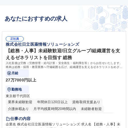
ニケーション ■社内外各部門の管理調整 等 【OOHとは】テレビを中心と
した従来の4マスメディアに代わり、電車やバスなどの交通広告、屋外看
板、屋外ビジョン等を活用したメジャーな広告メディアとなっておりま
あなたにおすすめの求人
す。 募集職種 未経験歓迎【屋外メディア広告ディレクター】電通100%出
資/社内業務/リモート可
正社員
株式会社日立医薬情報ソリューションズ
【総務・人事】未経験歓迎/日立グループ/組織運営を支
えるゼネラリストを目指す 総務
入社直後は労務（労務管理・給与計算・安全衛生・福利厚生等）からお任せいたします。
将来は総務・採用・教育業務へ守備範囲を広げ、組織運営を支えるゼネラリストをめざせ
ます。
月給
27万7000円以上
勤務地
東京都千代田区
業界未経験歓迎
年間休日120日以上
資格取得支援あり
介護休暇あり
月平均残業時間20時間以内
未経験者歓迎
住宅手当あり
時短勤務あり
退職金あり
在宅OK
賞与あり
仕事の内容
育休あり
完全週休2日制
交通費支給
土日祝休み
寮・社宅あり
企業名 株式会社日立医薬情報ソリューションズ 求人名 【総務・人事】未