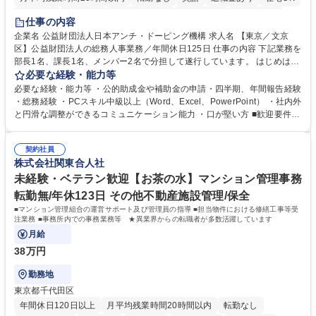
賞与あり
育休あり
完全週休2日制
交通費支給
土日祝休み
仕事の内容
食事補助あり
企業名 公益財団法人日本アンチ・ドーピング機構 求人名 【東京／文京
区】公益財団法人の総務人事業務／年間休日125日 仕事の内容 下記業務を
部長1名、課長1名、メンバー2名で分担して遂行しています。 はじめは担
当者として業務を覚えていただき、ゆくゆくはリーダーやマネージャーポ
必要な経験・能力等
ジションとして活躍いただくことを期待しています。 【総務・人事グルー
必要な経験・能力等 ・公的助成金や補助金の申請・四半期、年間報告経験
プの業務内容】 ・人事制度関連 ・採用活動 ・教育研修の企画、実行 ・勤
・総務経験 ・PCスキル中級以上（Word、Excel、PowerPoint） ・社内外
怠管理 ・官公庁への各種提出 ・法定の会議運営（評議員会、理事会） ・
と円滑な調整ができるコミュニケーション能力 ・口が堅い方 ■歓迎要件
コンプライアンス ・内部規程やルールの管理、整備、文書管理 ・契約関
・採用業務経験 ・英語に抵抗がない方 ・営業経験 学歴・資格 学歴：大学
連 ・衛生管理 ・防災関連・公的助成金の管理・オフィス、ファシリティ
院 大学 高専 短大 専修学校 高校 語学力： 資格：
管理 ・福利厚生関連 ・職員からの問合せ、相談対応 ・その他日常の総務
契約社員
株式会社関東合人社
業務全般 募集職種 【東京／文京区】公益財団法人の総務人事業務／年間
休日125日
未経験・ベテラン歓迎【お茶の水】マンション管理事務
転勤無/年休123日 その他不動産施設管理/保全
■マンション管理組合の運営サポート及び管理員の指導 ■担当物件における修繕工事等受
注業務 ■事務所内での事務業務等 ★異業界からの転職者が多数活躍しています
月給
38万円
勤務地
東京都千代田区
年間休日120日以上
月平均残業時間20時間以内
転勤なし