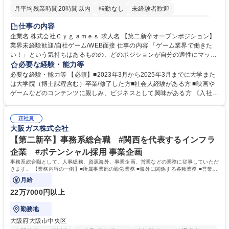
月平均残業時間20時間以内
転勤なし
未経験者歓迎
住宅手当あり
経験者歓迎
完全週休2日制
インセンティブあり
仕事の内容
交通費支給
土日祝休み
服装自由
昼食補助あり
第二新卒歓迎
企業名 株式会社Ｃｙｇａｍｅｓ 求人名 【第二新卒オープンポジション】
業界未経験歓迎/自社ゲーム/WEB面接 仕事の内容 「ゲーム業界で働きた
食事補助あり
い！」という気持ちはあるものの、どのポジションが自分の適性にマッチ
しているか悩んでいる方が対象となります！ 総合職（プランナー/データ
必要な経験・能力等
アナリストなど）、技術職（開発エンジニ ア/インフラエンジニアな
必要な経験・能力等 【必須】■2023年3月から2025年3月までに大学また
ど）、デザイン職（デザイナー/イラストレ ーターなど）等から、面接で
は大学院（博士課程含む）卒業/修了した方■社会人経験がある方 ■映画や
ご希望と適正にマッチしたポジションをご案内いたします。ゲームやエン
ゲームなどのコンテンツに親しみ、ビジネスとして興味がある方 《入社実
タメコンテンツが大好きで、「ゲーム業界の未来を自らの手で作りたい」
績 例》 ・メーカー → プロジェクトマネージャー ・ソーシャルゲーム →
「最高のコンテンツを作るためには、何でもやる」という情熱に溢れた方
ゲームプランナー ・通信 → ゲームエンジニア ・独立行政法人 → データ
のご応募をお待ちしております。 募集職種 【第二新卒オープンポジショ
正社員
サイエンティスト 学歴・資格 学歴：大学院 大学 語学力： 資格：
大阪ガス株式会社
ン】業界未経験歓迎/自社ゲーム/WEB面接
【第二新卒】事務系総合職 #関西を代表するインフラ
企業 #ポテンシャル採用 事業企画
事務系総合職として、人事総務、資源海外、事業企画、営業などの業務に従事していただ
きます。 【業務内容の一例】■所属事業部の勤労業務 ■海外に関係する各種業務 ■営業部
門の企画スタッフ、ルート営業
月給
22万7000円以上
勤務地
大阪府大阪市中央区