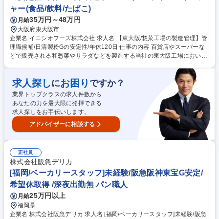
ための教育研修等も力を入れて整備しています。 募集職種 【熊谷/惣菜工
ャー(食品/飲料/たばこ)
場の品質管理】日清製粉G/年休120日/月平均残業20h/夜勤無
35万円～48万円
月給
大阪府東大阪市
企業名 イニシオフーズ株式会社 求人名 【東大阪/惣菜工場の製造管理】管
理職候補/日清製粉Gの安定性/年休120日 仕事の内容 百貨店やスーパーな
どで販売される和惣菜やサラダなどを製造する当社の東大阪工場におい
て、製造ラインにおける、パート社員の管理やライン管理をお任せしま
す。 【具体】■生産計画に基き、製造現場で自ら製造するだけでなく、パ
求人探し
お困り
に
ですか？
ート社員およびアルバイトへの指示出し・シフト調整・トレーニングの実
施 ■日々の製造が納品時間に間に合うような作業・人員の調整 ■その他、
業界トップクラスの求人件数から
製造現場の担当として生産性向上や事故の予防等の取り組み ※1ライン当
あなたの力を最大限に発揮できる
たり約10名のスタッフがいます。 ◎管理職候補としてご経験を活かして
求人探しをお手伝いします。
いただくことを期待します。 募集職種 【東大阪/惣菜工場の製造管理】管
アドバイザーに相談する
理職候補/日清製粉Gの安定性/年休120日
正社員
株式会社阪急デリカ
[福岡/ベーカリースタッフ]未経験/阪急阪神東宝G安定/
希望休取得 /深夜出勤無 パン職人
25万円以上
月給
福岡県
企業名 株式会社阪急デリカ 求人名 [福岡/ベーカリースタッフ]未経験/阪急