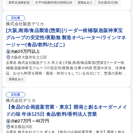
庫管理を担います。自分の選んだ野菜が、生活で目にする売り場づくりに
業界未経験歓迎
月平均残業時間20時間以内
退職金あり
完全週休2日制
貢献できる業務です。 【詳細】日々の野菜/果物の流通を支える重要なポ
ジション（1日のうちの半分以上は内勤勤務です） ・市場での産地状況や
相場を見通した青果の仕入れ業務 ・受注に基づく仕入れの遂行と在庫コン
正社員
トロール ・取引先の経費構造を考慮した価格提示や社内対応 ・定番品目
株式会社阪急デリカ
に加え、新たな産地や規格の考案 募集職種 【青果物の仕入れ・受注管
[大阪,南港/食品製造(惣菜)]リーダー候補/阪急阪神東宝
理】水日休/大手と取引/売り場づくりに貢献！
グループの安定性/夜勤無 製造オペレーター/ラインマネ
ージャー(食品/飲料/たばこ)
25万円以上
月給
大阪府大阪市住之江区
企業名 株式会社阪急デリカ 求人名 [大阪,南港/食品製造(惣菜)]リーダー候
補/阪急阪神東宝グループの安定性/夜勤無 仕事の内容 惣菜や弁当、冷凍食
品、おせち料理を開発・製造・卸売りをしている当社にて、惣菜の原材料
の下処理や仕込み、調理、盛り付けなどをお任せいたします。 ＼業務の魅
退職金あり
力／ 工場の中で、社員が担う役割は、調理等の単なる作業ではありませ
ん。より高い生産性を追求する事が製造職の醍醐味であり、「ムダを省く
にはどうしたらいいか」等、自身のアイデア・改善意識を現場で実現させ
正社員
ることができた時にやりがいを感じます。例えば、5秒の削減が大量製造
株式会社デリカ
をする工場では大きな削減につながるので、成果が見えやすく、自身の成
【食品の企画提案営業・東京】開発と創るオーダーメイ
長が感じられます。 募集職種 [大阪,南港/食品製造(惣菜)]リーダー候補/阪
ドの味 年休125日 食品/飲料/香料法人営業
急阪神東宝グループの安定性/夜勤無
27万円～40万円
月給
東京都品川区
企業名 株式会社デリカ 求人名 【食品の企画提案営業・東京】開発と創る