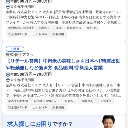
500万円～800万円
年俸
ラント本格稼働による新規募集
東京都千代田区
企業名 株式会社アスク 求人名 [品質管理/保証(冷凍果物・野菜)]マネージャ
ー候補/語学力歓迎/年休122日以上 仕事の内容 南米をはじめとする海外サ
プライヤーから輸入する冷凍果物・冷凍野菜の品質保証体制を、事業拡大
に伴い、さらに強固でスケール可能なものへとアップデートしていただく
年間休日120日以上
転勤なし
英語
退職金あり
在宅OK
マネージャー職を募集いたします。 【業務詳細】 1.事業拡大に伴う品質
完全週休2日制
土日祝休み
服装自由
保証体制・仕組みの再構築 2.海外サプライヤー（主に南米等）の管理・指
導 3.トラブル発生時の原因究明と是正処置（CAPA対応） 4.国内外の法規
制・認証対応 5.組織の拡大とメンバー育成 募集職種 [品質管理/保証(冷凍
正社員
果物・野菜)]マネージャー候補/語学力歓迎/年休122日以上
株式会社アスク
【リテール営業】中南米の美味しさを日本へ!/時差出勤
や転勤無しなど働き方 食品/飲料/香料法人営業
500万円～700万円
年俸
東京都千代田区
企業名 株式会社アスク 求人名 【リテール営業】中南米の美味しさを日本
へ！/時差出勤や転勤無しなど働き方◎ 仕事の内容 当社のリテール営業部
で、小売り用冷凍フルーツ・冷凍野菜の営業職を募集いたします。当社が
輸入している安全で美味しいフルーツや野菜の販売に係っていただきま
業界未経験歓迎
年間休日120日以上
転勤なし
退職金あり
在宅OK
す。 ■スーパーマーケットのバイヤー・商品開発部門との定期商談、課題
完全週休2日制
土日祝休み
服装自由
ヒアリング■PB商品の企画提案■OEMメーカーの探索・交渉、サンプル調
整、品質確認■商品導入後の売れ行き分析、リニューアル提案、次期商品
開発の戦略立案■受発注管理、納期調整、卸業者との連携業務■全国の展示
求人探し
お困り
に
ですか？
会や国際規模の展示会への参加 ※対象となる顧客層：大手スーパーマーケ