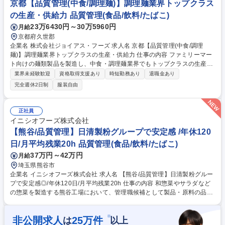
や中食業界のメニュー開発において強力な武器になります。伝統と革新を
京都【品質管理(中食/調理麺)】調理麺業界トップクラス
武器に、クライアントと共に新たな「食のスタンダード」を創り出す喜び
の生産・供給力 品質管理(食品/飲料/たばこ)
を体感できます 募集職種 東京【営業/業務用/課長候補】有名CM『おみそ
23万6430円～30万5960円
月給
なら、ハナマルキ』で圧倒的知名度
京都府久世郡
企業名 株式会社ジョイアス・フーズ 求人名 京都【品質管理(中食/調理
麺)】調理麺業界トップクラスの生産・供給力 仕事の内容 ファミリーマー
ト向けの麺類製品を製造し、中食・調理麺業界でもトップクラスの生産量
を誇る当社にて、商品の品質管理を担当していただきます。 【業務詳細】
業界未経験歓迎
資格取得支援あり
時短勤務あり
退職金あり
■出荷承認に伴う確認（記録等）■衛生管理に伴う調査・改善活動（微生物
完全週休2日制
服装自由
検査結果調査、現場巡回・指導など）■衛生管理関連の数値まとめ、傾向
調査 ■各監査対応 ■原料・製品の微生物・理化学検査、衛生管理、監査対
応、文書管理など※変更の範囲：当社の定める業務 募集職種 京都【品質
正社員
管理(中食/調理麺)】調理麺業界トップクラスの生産・供給力
イニシオフーズ株式会社
【熊谷/品質管理】日清製粉グループで安定感 /年休120
日/月平均残業20h 品質管理(食品/飲料/たばこ)
37万円～42万円
月給
埼玉県熊谷市
企業名 イニシオフーズ株式会社 求人名 【熊谷/品質管理】日清製粉グルー
プで安定感◎/年休120日/月平均残業20h 仕事の内容 和惣菜やサラダなど
の惣菜を製造する熊谷工場において、管理職候補として製品・原料の品質
管理、品質改善等をお任せします。 ・製品および原料の品質管理、品質改
善 ・製造工程の品質管理 ・クレーム対応 ・食品衛生法関連法規の遵守 ・
※
非公開求人
25
万件
は
以上
食品安全マネジメントシステムの適切な運用 ・微生物検査室の管理 等 募