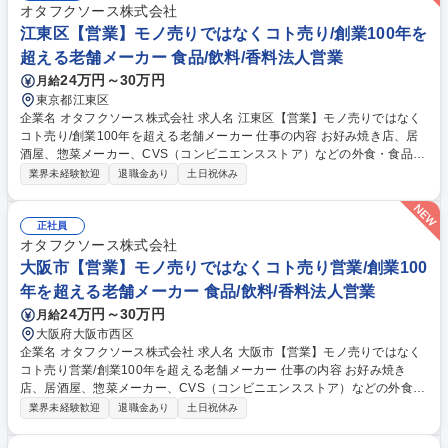
オタフクソース株式会社
江東区【営業】モノ売りではなくコト売り/創業100年を
超える老舗メーカー 食品/飲料/香料法人営業
24万円～30万円
月給
東京都江東区
企業名 オタフクソース株式会社 求人名 江東区【営業】モノ売りではなく
コト売り/創業100年を超える老舗メーカー 仕事の内容 お好み焼き店、居
酒屋、惣菜メーカー、CVS（コンビニエンスストア）などの外食・食品業
界向けに、自社調味料（ソース・酢・たれ等）を活用したメニュー提案を
業界未経験歓迎
退職金あり
土日祝休み
行います。お客様の課題に寄り添い、売上向上や商品 価値向上に貢献しな
がら繁盛店/ヒット商品の創出に伴走する営業です。 味の提案にとどまら
ず、商品開発や売場づくり、販売戦略などにも関わり、経営やブランドづ
正社員
くりに深く入り込むことができます。 ・店舗の新規開業支援（メニュー開
オタフクソース株式会社
発、実演、オペレーション指導） ・CVS向け商品企画・メニュー開発
大阪市【営業】モノ売りではなくコト売り営業/創業100
（中食ニーズに対応した商品提案） ・問屋（代理店）との同行販売、プロ
年を超える老舗メーカー 食品/飲料/香料法人営業
モーション企画の立案 募集職種 江東区【営業】モノ売りではなくコト売
24万円～30万円
月給
り/創業100年を超える老舗メーカー
大阪府大阪市西区
企業名 オタフクソース株式会社 求人名 大阪市【営業】モノ売りではなく
コト売り営業/創業100年を超える老舗メーカー 仕事の内容 お好み焼き
店、居酒屋、惣菜メーカー、CVS（コンビニエンスストア）などの外食・
食品業界向けに、自社調味料（ソース・酢・たれ等）を活用したメニュー
業界未経験歓迎
退職金あり
土日祝休み
提案を行います。お客様の課題に寄り添い、売上向上や商品 価値向上に貢
献しながら繁盛店/ヒット商品の創出に伴走する営業です。 味の提案にと