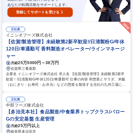
あなたの転職活動をサポートします。
登録してサポートを受ける
正社員
イニシオフーズ株式会社
【佐賀/製造管理】未経験第2新卒歓迎!/日清製粉G/年休
120日/車通勤可 香料製造オペレーター/ラインマネージ
ャー
25万5000円～38万円
月給
佐賀県三養基郡
企業名 イニシオフーズ株式会社 求人名 【佐賀/製造管理】未経験第2新卒
歓迎！/日清製粉G/年休120日/車通勤可 仕事の内容 和惣菜とサラダ、米飯
（おにぎり・お寿司・お弁当）などの惣菜を製造する当社の九州工場にお
いて、惣菜工場の製造や人員管理等をお任せします。◎未経験からでも挑
戦可能な支援体制がございます。 【具体的に】 ■生産計画に基き、製造現
正社員
場での製造 ■部下(パート、アルバイトメンバー)への指示出し、シフト調
中部フーズ株式会社
整、トレーニングの実施 ■納品時間に間に合うよう業務・人員の調整 ■そ
の他、製造現場の担当として生産性向上や事故の予防などの取り組み 募集
【多治見本社】食品製造/中食業界トップクラス/バロー
職種 【佐賀/製造管理】未経験第2新卒歓迎！/日清製粉G/年休120日/車通
Gの安定基盤 生産管理
勤可
25万円以上
月給
岐阜県多治見市