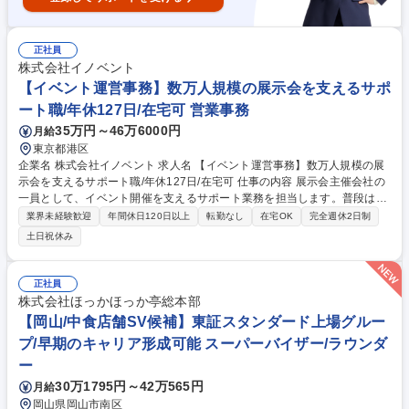
正社員
株式会社イノベント
【イベント運営事務】数万人規模の展示会を支えるサポ
ート職/年休127日/在宅可 営業事務
35万円～46万6000円
月給
東京都港区
企業名 株式会社イノベント 求人名 【イベント運営事務】数万人規模の展
示会を支えるサポート職/年休127日/在宅可 仕事の内容 展示会主催会社の
一員として、イベント開催を支えるサポート業務を担当します。普段はオ
フィスでの事務業務が中心ですが、展示会開催時には会場運営にも関わり
業界未経験歓迎
年間休日120日以上
転勤なし
在宅OK
完全週休2日制
ます。 【具体的には】 ■出展企業・来場者からの問い合わせ対応（メー
土日祝休み
ル・電話） ■顧客情報の入力・管理 ■出展企業向け書類の作成・回収 ■営
業データの集計・進捗管理 ■招待状やWEBサイト制作のサポート ※展示
会開催時は会場運営のサポートを行います 募集職種 【イベント運営事
正社員
務】数万人規模の展示会を支えるサポート職/年休127日/在宅可
株式会社ほっかほっか亭総本部
【岡山/中食店舗SV候補】東証スタンダード上場グルー
プ/早期のキャリア形成可能 スーパーバイザー/ラウンダ
ー
30万1795円～42万565円
月給
岡山県岡山市南区