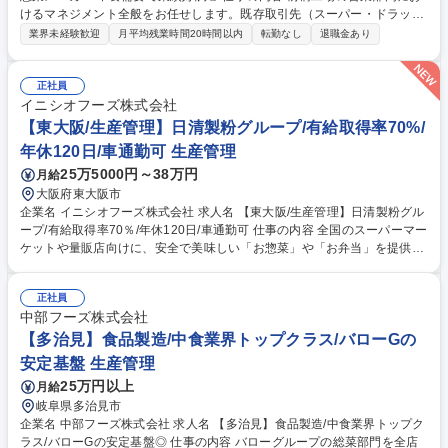
けるマネジメント全般をお任せします。既存取引先（スーパー・ドラッグ
ストア）への新商品案内や商品企画・提案、売上分析に基づく販路拡大な
業界未経験歓迎
月平均残業時間20時間以内
転勤なし
退職金あり
ど、組織の要として多角的にお力添えください。 主に関東・北信越の小売
店へ、自社ブランドの惣菜やデザートを提案します。単なる受注活動に留
まらず、市場トレンドを汲み取った商品企画の提案や、部門メンバーの育
正社員
成・管理、見積作成などの実務まで幅広く指揮をお任せします。 【当社の
イニシオフーズ株式会社
強み】■高度な品質管理（『惣菜HACCP認定施設（JmHACCP）』取得）
【東大阪/生産管理】日清製粉グループ/有給取得率70%/
■開発力・商品力（『惣菜・べんとうグランプリ』金賞・優秀賞受賞） 募
年休120日/車通勤可 生産管理
集職種 前橋市【営業課長候補】安心安全のお惣菜メーカー/中食需要で業
25万5000円～38万円
月給
績好調◎
大阪府東大阪市
企業名 イニシオフーズ株式会社 求人名 【東大阪/生産管理】日清製粉グル
ープ/有給取得率70％/年休120日/車通勤可 仕事の内容 全国のスーパーマー
ケットや量販店向けに、安全で美味しい「お惣菜」や「お弁当」を提供す
る当社の東大阪工場にて、食材の在庫管理・発注業務を担う生産管理ポジ
ションをお任せいたします。 【具体的に…】■生産に使用する原材料の在
正社員
庫管理・発注 ■生産の各工程における生産指示を管理する生産管理システ
中部フーズ株式会社
ムの管理（新製品のデータ入力、各工程の生産歩留等の修正） ■原料や半
製品の廃棄管理や工場全体および各商品の原材料費率の算出・管理 ※基本
【多治見】食品製造/中食業界トップクラス/バローGの
的に、上記業務をルーティン業務として担当いただきます。 募集職種
安定基盤 生産管理
【東大阪/生産管理】日清製粉グループ/有給取得率70％/年休120日/車通勤
25万円以上
月給
可
岐阜県多治見市
企業名 中部フーズ株式会社 求人名 【多治見】食品製造/中食業界トップク
ラス/バローGの安定基盤◎ 仕事の内容 バローグループの総菜部門を全店