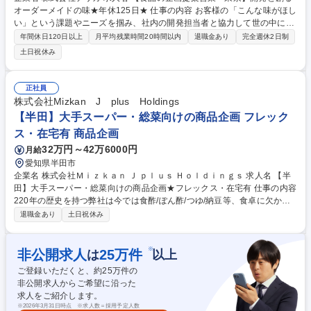
オーダーメイドの味★年休125日★ 仕事の内容 お客様の「こんな味がほし
い」という課題やニーズを掴み、社内の開発担当者と協力して世の中にな
い独自の味（PB品）をイチから生み出し、提案していく企画営業です。
年間休日120日以上
月平均残業時間20時間以内
退職金あり
完全週休2日制
外食・中食・コンビニ・スーパー・食品加工メーカー等に対し、業務用た
土日祝休み
れ・ソースの企画提案を行います。 「オリジナル商品を開発したい」「今
の味を改良したい」という要望に対し、味のコンセプト設計から商品化ま
で伴走します。自分が開発に関わった商品が有名店や店頭に並ぶ手応えを
正社員
味わえます。 募集職種 【食品の企画提案営業・東京】開発と創るオーダ
株式会社Mizkan J plus Holdings
ーメイドの味★年休125日★
【半田】大手スーパー・総菜向けの商品企画 フレック
ス・在宅有 商品企画
32万円～42万6000円
月給
愛知県半田市
企業名 株式会社Ｍｉｚｋａｎ Ｊ ｐｌｕｓ Ｈｏｌｄｉｎｇｓ 求人名 【半
田】大手スーパー・総菜向けの商品企画★フレックス・在宅有 仕事の内容
220年の歴史を持つ弊社は今では食酢/ぽん酢/つゆ/納豆等、食卓に欠かせ
ない分野に事業を展開。そんな当社にて、成長領域である業務用市場向け
退職金あり
土日祝休み
の調味料や加工食品の商品企画職をご担当いただきます。 ■中食・外食市
場の拡大を受け、顧客課題を解決する商品企画を担います。■採用背景
は、簡便化が進む市場での業務用事業の更なる強化です。■ミッション
※
非公開求人
25
万件
は
以上
は、大手スーパーや外食チェーンに対し、おいしさや賞味期限延長を叶え
ご登録いただくと、約
25
万件の
るNB・PB商品を提案し具現化すること。■営業や開発、生産部門を巻き
非公開求人からご希望に沿った
込む活動が求められ、目標は顧客の課題解決です。将来はマーケティング
求人をご紹介します。
やモノづくりの核を担えます。 募集職種 【半田】大手スーパー・総菜向
※
2026年3月31日時点 ※求人数＝採用予定人数