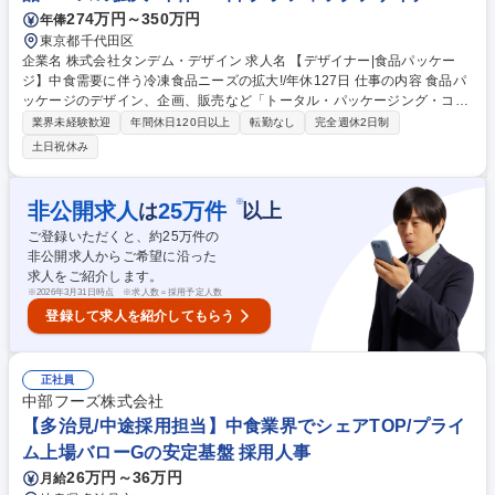
274万円～350万円
年俸
東京都千代田区
企業名 株式会社タンデム・デザイン 求人名 【デザイナー|食品パッケー
ジ】中食需要に伴う冷凍食品ニーズの拡大!/年休127日 仕事の内容 食品パ
ッケージのデザイン、企画、販売など「トータル・パッケージング・コー
ディネート事業」を展開する当社にて、デザイン職を募集します。入社後
業界未経験歓迎
年間休日120日以上
転勤なし
完全週休2日制
は、OJTで少しずつ業務を覚えていただきます。 食品パッケージのデザイ
土日祝休み
ン作成・版下作成・商品撮影をメインにお任せします。 イラストレータ
ー・フォトショップを使用したデザイン制作を担当していただきます。経
験を積むことで、より幅広いデザイン業務に携わることができたり、役職
※
非公開求人
25
万件
は
以上
に就けたりとキャリアパスもございます。 デザイン部門は現在2名体制
ご登録いただくと、約
25
万件の
で、今後拡大していく予定です。 募集職種 【デザイナー|食品パッケー
非公開求人からご希望に沿った
ジ】中食需要に伴う冷凍食品ニーズの拡大!/年休127日
求人をご紹介します。
※
2026年3月31日時点 ※求人数＝採用予定人数
登録して求人を紹介してもらう
正社員
中部フーズ株式会社
【多治見/中途採用担当】中食業界でシェアTOP/プライ
ム上場バローGの安定基盤 採用人事
26万円～36万円
月給