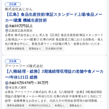
正社員
株式会社あじかん
【広島】食品生産技術/東証スタンダード上場/食品メー
カー/裁量 機械生産技術
30万円以上
月給
広島県広島市西区
企業名 株式会社あじかん 求人名 【広島】食品生産技術/東証スタンダード
上場/食品メーカー/裁量◎ 仕事の内容 食品製造工場における自動化・省人
化の推進を中心に、新規生産ラインや設備の導入・改善を担当いただきま
す。最先端技術（AI等）の導入支援や、工場全体の最適化を通じて、生産
業界未経験歓迎
退職金あり
完全週休2日制
性向上と業務効率化を実現していく ポジションです。 【具体的には】 ■
新規生産ライン・設備の企画、導入、改善 ■工場全体および生産ラインの
最適化 ■自動化・省人化に向けた技術的検討と実行 ■生産性向上・業務効
正社員
率化に向けた施策立案と実行 募集職種 【広島】食品生産技術/東証スタン
アーリーフーズ株式会社
ダード上場/食品メーカー/裁量◎
【八潮/経理・総務】3期連続増収増益の老舗中食メーカ
ー/年休121日 総務
24万6479円～30万円
月給
埼玉県八潮市
企業名 アーリーフーズ株式会社 求人名 【八潮/経理・総務】3期連続増収
増益の老舗中食メーカー/年休121日 仕事の内容 中食事業を行う当社にて
経理・総務事務をお任せします。仕訳入力や売掛金管理等の経理業務、勤
怠集計や備品管理等の総務業務をそれぞれ5割ずつの割合で幅広く担当
業界未経験歓迎
年間休日120日以上
転勤なし
退職金あり