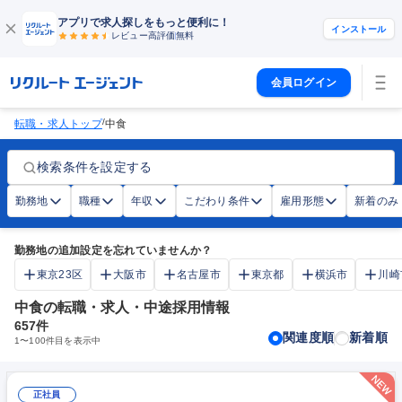
アプリで求人探しをもっと便利に！
インストール
レビュー高評価
無料
会員ログイン
/
転職・求人トップ
中食
検索条件を設定する
勤務地
職種
年収
こだわり条件
雇用形態
新着のみ
勤務地の追加設定を忘れていませんか？
東京23区
大阪市
名古屋市
東京都
横浜市
川崎
中食の転職・求人・中途採用情報
657
件
関連度順
新着順
1
〜
100
件目を表示中
正社員