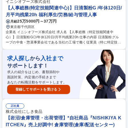
イニシオフーズ株式会社
す 募集職種 【広報（経営企画部）】「食」のグローバル専門商社で社外
【人事総務(特定技能関連中心)】日清製粉G /年休120日/
広報/フレックス勤務
月平均残業20h 福利厚生/労務/給与管理人事
25万5000円～37万円
月給
東京都千代田区
企業名 イニシオフーズ株式会社 求人名 【人事総務（特定技能関連中
心）】日清製粉G◎/年休120日/月平均残業20h 仕事の内容 日清製粉グル
ープの中食・惣菜事業会社である当社の工場で働く従業員（特に特定技能
外国人）の雇用管理業務をお任せいたします。 各工場の総務担当者と連携
しながら工場の安定稼働を支えるポジションです！ 【具体的に…】 ■特定
求人探し
入社まで
から
技能外国人について登録支援機関と連携し、雇用契約書など入管への提出
書類や請求書の確認。 ■本社スタッフとして特定技能外国人の管理ルール
サポートします！
整備や各工場の総務担当者と連携し人材の管理。 など 募集職種 【人事総
求人の紹介をはじめ、書類添削や
務（特定技能関連中心）】日清製粉G◎/年休120日/月平均残業20h
面談対策、内定後の手続きまで
あなたの転職活動をサポートします。
登録してサポートを受ける
正社員
株式会社にしき食品
【岩沼/倉庫管理・出荷管理】*自社商品『NISHIKIYA K
ITCHEN』売上好調中! 倉庫管理(倉庫/配送センター)