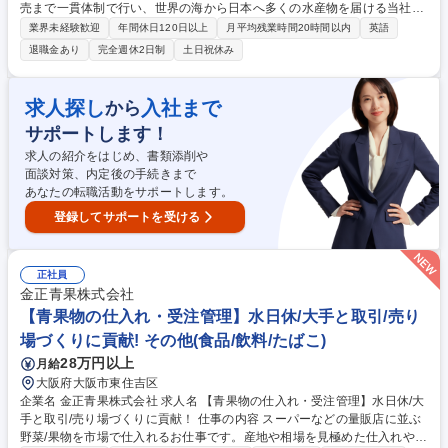
売まで一貫体制で行い、世界の海から日本へ多くの水産物を届ける当社に
おいて、海外の工場での生産管理指導及び実施をお任せいたします。 まず
業界未経験歓迎
年間休日120日以上
月平均残業時間20時間以内
英語
はOJTで業務を学び、慣れてきたら生産管理・商品製造立上げ立会・生産
退職金あり
完全週休2日制
土日祝休み
計画・船積み計画作成・在庫管理の一連の生産管理をお任せいたします。
【出張】長期の海外出張がございますが英語力は不問です（通訳あり）。
案件により異なりますが、通算で1年のうち5割～9割程度の海外勤務とな
求人探し
入社まで
から
ります。海外に挑戦してみたい方、水産物の生産管理に興味がある方、是
サポートします！
非ご応募下さい。 募集職種 【海外経験者歓迎】海外へ挑戦/残業10H/水産
加工食品の生産管理をお任せ！
求人の紹介をはじめ、書類添削や
面談対策、内定後の手続きまで
あなたの転職活動をサポートします。
登録してサポートを受ける
正社員
金正青果株式会社
【青果物の仕入れ・受注管理】水日休/大手と取引/売り
場づくりに貢献! その他(食品/飲料/たばこ)
28万円以上
月給
大阪府大阪市東住吉区
企業名 金正青果株式会社 求人名 【青果物の仕入れ・受注管理】水日休/大
手と取引/売り場づくりに貢献！ 仕事の内容 スーパーなどの量販店に並ぶ
野菜/果物を市場で仕入れるお仕事です。産地や相場を見極めた仕入れや在