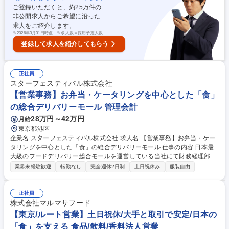
集職種 【熊谷/品質管理】日清製粉グループで安定感◎/年休120日/月平均
ご登録いただくと、約
25
万件の
残業20h
非公開求人からご希望に沿った
求人をご紹介します。
※
2026年3月31日時点 ※求人数＝採用予定人数
登録して求人を紹介してもらう
正社員
スターフェスティバル株式会社
【営業事務】お弁当・ケータリングを中心とした「食」
の総合デリバリーモール 管理会計
28万円～42万円
月給
東京都港区
企業名 スターフェスティバル株式会社 求人名 【営業事務】お弁当・ケー
タリングを中心とした「食」の総合デリバリーモール 仕事の内容 日本最
大級のフードデリバリー総合モールを運営している当社にて財務経理部門
の経理担当メンバーとして、経理や事務処理に関わる業務を行います。
業界未経験歓迎
転勤なし
完全週休2日制
土日祝休み
服装自由
【具体的には】■営業事務に関する業務全般（請求書、領収書等書類 発行
など） ■会計ソフトへの取込用仕訳データ作成 ■データ集計 ■出納業務 ■
メール・郵送対応 ■固定資産管理 ■債権管理業務 ■支払申請対応業務 ■経
正社員
費精算業務 ■入金消込業務 ■その他部内事務作業 ※上記の全てを1人で行
株式会社マルマサフード
うわけではなく、財務経理部門内の複数メンバーで協力、分担して業務を
【東京/ルート営業】土日祝休/大手と取引で安定/日本の
行います。 将来的には売上計上業務や月次年次決算業務などの経理業務も
「食」を支える 食品/飲料/香料法人営業