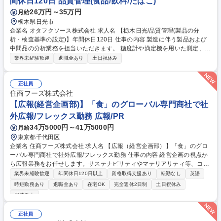
間休日120日 品質管理(食品/飲料/たばこ)
26万円～35万円
月給
栃木県日光市
企業名 オタフクソース株式会社 求人名 【栃木日光/品質管理(製品の分
析・検査基準の設定)】年間休日120日 仕事の内容 製造に伴う製品および
中間品の分析業務を担当いただきます。 糖度計や滴定機を用いた測定、分
析表の作成、微生物の検査、データの取りまとめに加え、品質検査基準の
業界未経験歓迎
退職金あり
土日祝休み
設定・見直しにも関わります。 また、お客様からの問い合わせに対する調
査対応も行い、品質面から信頼を支えます。日々の業務の中での小さな気
づきを大切にし、改善活動を継続的に推進していくポジションです。入社
正社員
後は経験やスキルに応じて業務をお任せし、チームでの事例共有や相談も
住商フーズ株式会社
しやすい環境のため、安心して成長いただけます。広い視野を持ち、主体
【広報(経営企画部)】「食」のグローバル専門商社で社
的に品質向上に取り組める方を歓迎します。 募集職種 【栃木日光/品質管
外広報/フレックス勤務 広報/PR
理(製品の分析・検査基準の設定)】年間休日120日
34万5000円～41万5000円
月給
東京都千代田区
企業名 住商フーズ株式会社 求人名 【広報（経営企画部）】「食」のグロ
ーバル専門商社で社外広報/フレックス勤務 仕事の内容 経営企画の視点か
ら広報業務をお任せします。サステナビリティやマテリアリティ等、コー
ポレートブランドを一緒に築き上げられる人を探しています。 ■対外広報/
業界未経験歓迎
年間休日120日以上
資格取得支援あり
転勤なし
英語
広告宣伝業務（コーポレートウェブサイトのリニューアル・運用保守管
時短勤務あり
退職金あり
在宅OK
完全週休2日制
土日祝休み
理、ニュースリリースの作成）■ブランディング施策の立案支援・推進■サ
服装自由
ステナビリティ施策の立案・実行・進捗管理（住友商事グループの一員と
しての業務も含む）■産学連携、地域協働 ※英文を使用した広報活動もご
正社員
ざいます ※SNSは運用しておりませんが、知識をお持ちの方は歓迎しま