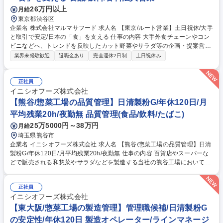
お任せしたいと考えております。 募集職種 【営業事務】お弁当・ケータ
26万円以上
月給
リングを中心とした「食」の総合デリバリーモール
東京都渋谷区
企業名 株式会社マルマサフード 求人名 【東京/ルート営業】土日祝休/大手
と取引で安定/日本の「食」を支える 仕事の内容 大手外食チェーンやコン
ビニなどへ、トレンドを反映したカット野菜やサラダ等の企画・提案営業
をお任せします。既存顧客が中心で、お客様に寄り添いながら、中長期的
業界未経験歓迎
退職金あり
完全週休2日制
土日祝休み
な関係性を構築できるポジションです。 【提案の面白さ】外食企業のフェ
アメニューや既存商品のリニューアル提案において、トレンドを汲み取り
「数種類のレタスを配合した彩り」を提案するなど、自身のアイデアが形
正社員
になる面白さがあります。自社工場の製造配分も考慮し調整します。 ※飛
イニシオフーズ株式会社
び込み営業はございません 【入社後】半年間のOJT後、全国大手チェーン
【熊谷/惣菜工場の品質管理】日清製粉G/年休120日/月
を10～15社担当。1年後は重要顧客の引継ぎや後輩育成等もお任せしま
平均残業20h/夜勤無 品質管理(食品/飲料/たばこ)
す。 募集職種 【東京/ルート営業】土日祝休/大手と取引で安定/日本の
25万5000円～38万円
月給
「食」を支える
埼玉県熊谷市
企業名 イニシオフーズ株式会社 求人名 【熊谷/惣菜工場の品質管理】日清
製粉G/年休120日/月平均残業20h/夜勤無 仕事の内容 百貨店やスーパーな
どで販売される和惣菜やサラダなどを製造する当社の熊谷工場において、
工場内の衛生管理や品質管理業務をお任せします。 ◎これまでのご経験に
応じて業務をお任せいたします。 【業務内容】■製品安全管理 ■製品及び
正社員
原料の品質管理 ■製造工程の品質管理 ■ISO22000に基づいた食材、製品
イニシオフーズ株式会社
の管理全般 ■微生物検査および解析 ■ISO22000推進活動 ■クレーム対応 ■
防虫防鼠の管理 ■従業員への衛生、ルール指導 ■工場内の巡回確認 【教育
【東大阪/惣菜工場の製造管理】管理職候補/日清製粉G
制度】様々な職種に対応できる人材の採用を進めると共に、育成支援する
の安定性/年休120日 製造オペレーター/ラインマネージ