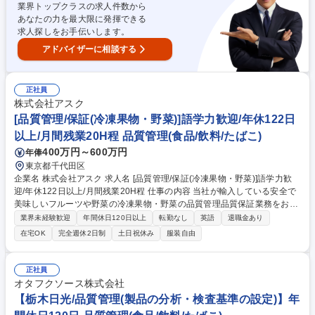
業界トップクラスの求人件数から
ット、コンビニエンスストア 募集職種 【リテール営業】中南米の美味し
あなたの力を最大限に発揮できる
さを日本へ！/時差出勤や転勤無しなど働き方◎
求人探しをお手伝いします。
アドバイザーに相談する
正社員
株式会社アスク
[品質管理/保証(冷凍果物・野菜)]語学力歓迎/年休122日
以上/月間残業20H程 品質管理(食品/飲料/たばこ)
400万円～600万円
年俸
東京都千代田区
企業名 株式会社アスク 求人名 [品質管理/保証(冷凍果物・野菜)]語学力歓
迎/年休122日以上/月間残業20H程 仕事の内容 当社が輸入している安全で
美味しいフルーツや野菜の冷凍果物・野菜の品質管理品質保証業務をお任
せいたします。 1.食品事故防止のための安全性の検証及びその対応 2.顧客
業界未経験歓迎
年間休日120日以上
転勤なし
英語
退職金あり
からのクレーム対応、原因の究明・再発防止策 の策定、今後の商品企画・
在宅OK
完全週休2日制
土日祝休み
服装自由
品質管理への反映 3.製品の品質規格の設定や自社・取引先の仕様書作成 4.
国内外の仕入れ先とのやりとり、視察、製造立ち合い、監査等 5.品質管
理、基準管理、品質改善活動 6.新商品の表示作成・確認作業 7.製品の品質
正社員
検証、確認作業 8.検査機関、保健所・税関などの行政機関とのやりとり、
オタフクソース株式会社
確認業務 募集職種 [品質管理/保証(冷凍果物・野菜)]語学力歓迎/年休122日
【栃木日光/品質管理(製品の分析・検査基準の設定)】年
以上/月間残業20H程