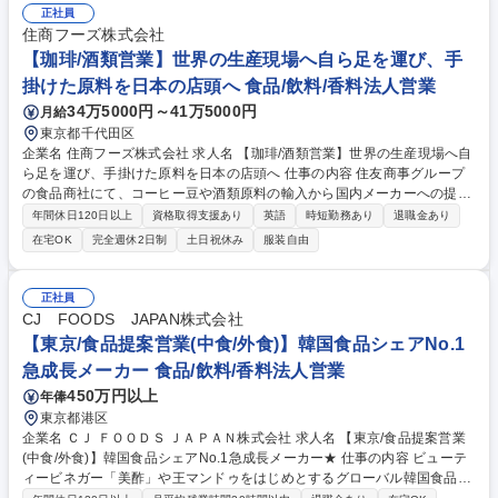
どまらず、商品開発や売場づくり、販売戦略などにも関わり、経営やブラ
正社員
ンドづくりに深く入り込むことができます。 ・店舗の新規開業支援（メニ
住商フーズ株式会社
ュー開発、実演、オペレーション指導） ・CVS向け商品企画・メニュー
【珈琲/酒類営業】世界の生産現場へ自ら足を運び、手
開発（中食ニーズに対応した商品提案） ・問屋（代理店）との同行販売、
掛けた原料を日本の店頭へ 食品/飲料/香料法人営業
プロモーション企画の立案 募集職種 大阪市【営業】モノ売りではなくコ
34万5000円～41万5000円
月給
ト売り営業/創業100年を超える老舗メーカー
東京都千代田区
企業名 住商フーズ株式会社 求人名 【珈琲/酒類営業】世界の生産現場へ自
ら足を運び、手掛けた原料を日本の店頭へ 仕事の内容 住友商事グループ
の食品商社にて、コーヒー豆や酒類原料の輸入から国内メーカーへの提
案・販売までの一気通貫ビジネスをお任せします。2～3ヶ月に1回程度、
年間休日120日以上
資格取得支援あり
英語
時短勤務あり
退職金あり
生産国への海外出張（1～2週間）があります。 【商材】コーヒー豆・モ
在宅OK
完全週休2日制
土日祝休み
服装自由
ルトやホップ等の酒類原料【買い付け先】ブラジル、グアテマラ、チリ、
中国、インド等、世界各国（出張あり）【輸入後の提案先】国内メーカ
ー、量販店 【詳細】■産地や加工方法の知識を活かし最適な原料を選定■
正社員
生産者や海外サプライヤーとの関係構築・新規仕入れ先の開拓、現地（工
CJ FOODS JAPAN株式会社
場）監査・視察■品質を保つための管理や現地との打ち合わせ■価格や船積
【東京/食品提案営業(中食/外食)】韓国食品シェアNo.1
みスケジュールの交渉や調整、クレーム対応等 募集職種 【珈琲/酒類営
急成長メーカー 食品/飲料/香料法人営業
業】世界の生産現場へ自ら足を運び、手掛けた原料を日本の店頭へ
450万円以上
年俸
東京都港区
企業名 ＣＪ ＦＯＯＤＳ ＪＡＰＡＮ株式会社 求人名 【東京/食品提案営業
(中食/外食)】韓国食品シェアNo.1急成長メーカー★ 仕事の内容 ビューテ
ィービネガー「美酢」や王マンドゥをはじめとするグローバル韓国食品ブ