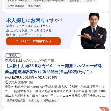
ランド「bibigo」等を展開する当社にて、中食経路顧客（量販店/コンビ
年間休日120日以上
月平均残業時間20時間以内
退職金あり
在宅OK
ニ/加工メーカー）への業務用商品の提案営業を担います。 【業務詳細】
完全週休2日制
土日祝休み
▼中食経路顧客への業務用商品の営業▼食品メーカー/問屋/ユーザーとの
商談による案件発掘、各ユーザーへのプレゼンテーション▼開発職と連動
したメニュー立案や提案▼ターゲット顧客/韓国フードトレンドの市場調査
求人探し
お困り
に
ですか？
▼導入時の受給予測、SCM部と連動した受給調整▼ユーザーへの当社ブラ
業界トップクラスの求人件数から
ンド(bibigo、美酢、ダシダ)を活用したコラボ提案、 カテゴリー部と販促
あなたの力を最大限に発揮できる
立案【業務内容の変更範囲】当社の指定する業務 募集職種 【東京/食品提
求人探しをお手伝いします。
案営業(中食/外食)】韓国食品シェアNo.1急成長メーカー★
アドバイザーに相談する
正社員
株式会社ほっかほっか亭総本部
【大阪】月給38.5万円~/メニュー開発マネジャー候補/
商品開発経験者歓迎 製品開発(食品/飲料/たばこ)
38万5518円～52万5706円
月給
大阪府大阪市北区
企業名 株式会社ほっかほっか亭総本部 求人名 【大阪】月給38.5万円～/メ
ニュー開発マネジャー候補／商品開発経験者歓迎 仕事の内容 全国約600店
舗以上を展開する「ほっかほっか亭」のメニュー開発及び部門全体のマネ
ジメントをお任せします。中食・外食市場の調査や新メニュー開発等、経
業界未経験歓迎
転勤なし
退職金あり
験を活かせる裁量の大きな環境です。 ■中食・外食産業の市場調査、トレ
ンド分析 ■新メニュー開発や既存メニューの改良、PB商品開発など ■メニ