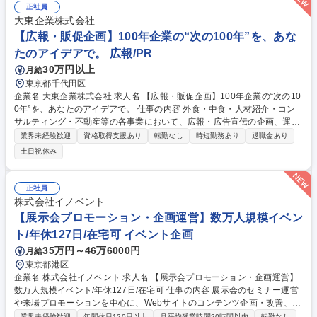
ューリレーション、年間スケジュールの策定 ■部門のマネジメント及び他
正社員
部署との連携・調整 ■購買部と連携し、仕入れ指示、食材の品質や価格調
大東企業株式会社
整 ■売り上げ分析、コスト管理、メニュー戦略等利益率改善※店舗勤務時
【広報・販促企画】100年企業の“次の100年”を、あな
はシフトによる変更や、年1回夜勤があります。 募集職種 【大阪】月給3
たのアイデアで。 広報/PR
8.5万円～/メニュー開発マネジャー候補／商品開発経験者歓迎
30万円以上
月給
東京都千代田区
企業名 大東企業株式会社 求人名 【広報・販促企画】100年企業の“次の10
0年”を、あなたのアイデアで。 仕事の内容 外食・中食・人材紹介・コン
サルティング・不動産等の各事業において、広報・広告宣伝の企画、運用
管理を担います。プレスリリース、グルメサイト、SNS等を活用し、集
業界未経験歓迎
資格取得支援あり
転勤なし
時短勤務あり
退職金あり
客/採用/ブランディングを推進します。 各事業・ブランドの魅力を効果的
土日祝休み
に発信するため、社内各部署や外部パートナーと連携し広報・広告宣伝施
策の企画/進行管理/効果検証/改善を行います。 ■プレスリリースの企画/作
成/配信コーディネート■グルメサイトの情報管理/掲載内容の最適化■SNS
正社員
の企画/運用/投稿管理■公式サイトの情報更新/制作ディレクション■広告/販
株式会社イノベント
促施策の企画/進行管理■取材/メディア対応/社内外調整■各施策の効果測定/
【展示会プロモーション・企画運営】数万人規模イベン
レポーティング/改善提案 募集職種 【広報・販促企画】100年企業の“次の
ト/年休127日/在宅可 イベント企画
100年”を、あなたのアイデアで。
35万円～46万6000円
月給
東京都港区
企業名 株式会社イノベント 求人名 【展示会プロモーション・企画運営】
数万人規模イベント/年休127日/在宅可 仕事の内容 展示会のセミナー運営
や来場プロモーションを中心に、Webサイトのコンテンツ企画・改善、制
作会社とのディレクションなどを担当していただきます。 FOOD STYLE
業界未経験歓迎
年間休日120日以上
月平均残業時間20時間以内
転勤なし