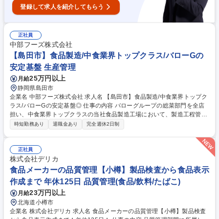
けの商品企画★フレックス・在宅有
登録して求人を紹介してもらう
正社員
中部フーズ株式会社
【島田市】食品製造/中食業界トップクラス/バローGの
安定基盤 生産管理
25万円以上
月給
静岡県島田市
企業名 中部フーズ株式会社 求人名 【島田市】食品製造/中食業界トップク
ラス/バローGの安定基盤◎ 仕事の内容 バローグループの総菜部門を全店
担い、中食業界トップクラスの当社食品製造工場において、製造工程管理
やパートスタッフへの指導をご担当いただきます。 【詳細】■製造業務 ■
時短勤務あり
退職金あり
完全週休2日制
機械操作、検査、運搬、清掃 ■簡単な機械修理やメンテナンス ■発注業務
や入庫在庫管理 ■パートや派遣社員の管理・指導 【キャリアアップ】製造
スタッフとして経験を積んだ後、ゆくゆくはマネージャー職としての活躍
正社員
を期待しています。正当な評価制度と工場増設により、多くのキャリアを
株式会社デリカ
積んでいただけます。 募集職種 【島田市】食品製造/中食業界トップクラ
食品メーカーの品質管理【小樽】製品検査から食品表示
ス/バローGの安定基盤◎
作成まで 年休125日 品質管理(食品/飲料/たばこ)
23万円以上
月給
北海道小樽市
企業名 株式会社デリカ 求人名 食品メーカーの品質管理【小樽】製品検査