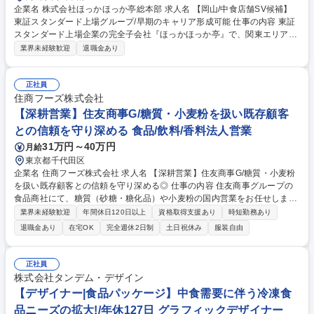
企業名 株式会社ほっかほっか亭総本部 求人名 【岡山/中食店舗SV候補】
東証スタンダード上場グループ/早期のキャリア形成可能 仕事の内容 東証
スタンダード上場企業の完全子会社『ほっかほっか亭』で、関東エリアの
ＳＶをお任せします。加盟店や直営店の売上管理からキャンペーン立案、
業界未経験歓迎
退職金あり
店主様への運営アドバイスまで幅広くご担当いただきます。 【具体的にお
任せするお仕事の一例】 ■担当店舗の予実管理、戦略立案 ■商品品質、接
客、衛生レベルの指導 ■集客、販促企画（チラシ配布やディスプレイ改善
正社員
等） ■施策のモニタリング 【担当規模の適正さ】１人あたり１０～２０店
住商フーズ株式会社
舗を担当。テイクアウト業態のため１店舗の出勤人数は１日５～８名程度
【深耕営業】住友商事G/糖質・小麦粉を扱い既存顧客
と管理しやすく、オーナー様や店長との対話に注力できる環境です。 募集
との信頼を守り深める 食品/飲料/香料法人営業
職種 【岡山/中食店舗SV候補】東証スタンダード上場グループ/早期のキャ
31万円～40万円
月給
リア形成可能
東京都千代田区
企業名 住商フーズ株式会社 求人名 【深耕営業】住友商事G/糖質・小麦粉
を扱い既存顧客との信頼を守り深める◎ 仕事の内容 住友商事グループの
食品商社にて、糖質（砂糖・糖化品）や小麦粉の国内営業をお任せしま
す。既存顧客への深耕営業が中心ですが、将来的に海外工場視察や三国間
業界未経験歓迎
年間休日120日以上
資格取得支援あり
時短勤務あり
貿易などグローバルな経験も積める環境です 【国内サプライヤー】精糖、
退職金あり
在宅OK
完全週休2日制
土日祝休み
服装自由
小麦粉（ホットケーキミックスの粉や、種子島のプレミアムなさとうきび
を使った砂糖など）【顧客】客先（問屋、パン/お菓子メーカーなど）【特
徴】砂糖は政府のコントロール下の食品のため、業界の中でも重要な商材
正社員
です。レシピが変わらない限り基本的にずっとお使いいただけるため、既
株式会社タンデム・デザイン
存顧客への深耕営業がメイン。駐在地は東京となり、国内出張を通じて東
【デザイナー|食品パッケージ】中食需要に伴う冷凍食
日本を中心に全国を担当いただきます。 募集職種 【深耕営業】住友商事
品ニーズの拡大!/年休127日 グラフィックデザイナー
G/糖質・小麦粉を扱い既存顧客との信頼を守り深める◎