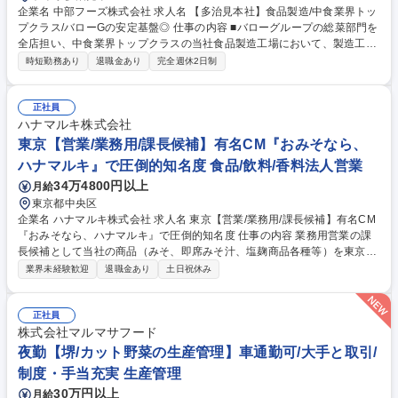
企業名 中部フーズ株式会社 求人名 【多治見本社】食品製造/中食業界トッ
プクラス/バローGの安定基盤◎ 仕事の内容 ■バローグループの総菜部門を
全店担い、中食業界トップクラスの当社食品製造工場において、製造工程
管理やパートスタッフへの指導をご担当いただきます。 【詳細】■製造業
時短勤務あり
退職金あり
完全週休2日制
務 ■機械操作、検査、運搬、清掃 ■簡単な機械修理やメンテナンス ■発注
業務や入庫在庫管理 ■パートや派遣社員の管理・指導 【キャリアアップ】
製造スタッフとして経験を積んだ後、ゆくゆくはマネージャー職としての
正社員
活躍を期待しています。正当な評価制度と工場増設により、多くのキャリ
ハナマルキ株式会社
アを積んでいただけます。 募集職種 【多治見本社】食品製造/中食業界ト
東京【営業/業務用/課長候補】有名CM『おみそなら、
ップクラス/バローGの安定基盤◎
ハナマルキ』で圧倒的知名度 食品/飲料/香料法人営業
34万4800円以上
月給
東京都中央区
企業名 ハナマルキ株式会社 求人名 東京【営業/業務用/課長候補】有名CM
『おみそなら、ハナマルキ』で圧倒的知名度 仕事の内容 業務用営業の課
長候補として当社の商品（みそ、即席みそ汁、塩麹商品各種等）を東京・
神奈川・千葉の業務用の食品問屋を通じ、外食産業やスーパー・コンビ
業界未経験歓迎
退職金あり
土日祝休み
ニ、学校総菜、病院、ホテル/レジャー等に提案します。 伝統ある『み
そ』に加え、特許技術を活かした『液体塩こうじ』や『熟成こうじパウダ
ー』など、世界中のシェフが注目する革新的な自社製品を提案できます。
正社員
素材本来の旨みを引き出し、冷めても美味しい料理を実現する力は、外食
株式会社マルマサフード
や中食業界のメニュー開発において強力な武器になります。伝統と革新を
夜勤【堺/カット野菜の生産管理】車通勤可/大手と取引/
武器に、クライアントと共に新たな「食のスタンダード」を創り出す喜び
制度・手当充実 生産管理
を体感できます 募集職種 東京【営業/業務用/課長候補】有名CM『おみそ
30万円以上
月給
なら、ハナマルキ』で圧倒的知名度