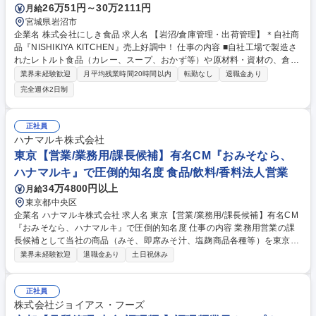
26万51円～30万2111円
月給
宮城県岩沼市
企業名 株式会社にしき食品 求人名 【岩沼/倉庫管理・出荷管理】＊自社商
品『NISHIKIYA KITCHEN』売上好調中！ 仕事の内容 ■自社工場で製造さ
れたレトルト食品（カレー、スープ、おかず等）や原材料・資材の、倉庫
内における受発注管理、在庫管理、および全国の店舗・量販店・EC・卸
業界未経験歓迎
月平均残業時間20時間以内
転勤なし
退職金あり
先への出荷管理業務全般を担当します。【具体的には 】＜1＞入出庫管
完全週休2日制
理・在庫コントロール：原材料、包装資材、および製品（レトルト食品）
の入庫受け入れ・検品・保管。適正在庫の維持・管理（賞味期限・製造ロ
ット管理、棚卸し業務の実施）。 ＜2＞出荷・配送管理：各チャネル（直
正社員
営店、EC、量販店、BtoB卸など）からの注文に応じたピッキング・梱包
ハナマルキ株式会社
指示。出荷伝票・送り状の作成、配送業者の手配および配車管理。納期通
東京【営業/業務用/課長候補】有名CM『おみそなら、
りに遅延なく出荷するための進捗管理。 募集職種 【岩沼/倉庫管理・出荷
ハナマルキ』で圧倒的知名度 食品/飲料/香料法人営業
管理】＊自社商品『NISHIKIYA KITCHEN』売上好調中！
34万4800円以上
月給
東京都中央区
企業名 ハナマルキ株式会社 求人名 東京【営業/業務用/課長候補】有名CM
『おみそなら、ハナマルキ』で圧倒的知名度 仕事の内容 業務用営業の課
長候補として当社の商品（みそ、即席みそ汁、塩麹商品各種等）を東京・
神奈川・千葉の業務用の食品問屋を通じ、外食産業やスーパー・コンビ
業界未経験歓迎
退職金あり
土日祝休み
ニ、学校総菜、病院、ホテル/レジャー等に提案します。 伝統ある『み
そ』に加え、特許技術を活かした『液体塩こうじ』や『熟成こうじパウダ
ー』など、世界中のシェフが注目する革新的な自社製品を提案できます。
正社員
素材本来の旨みを引き出し、冷めても美味しい料理を実現する力は、外食
株式会社ジョイアス・フーズ