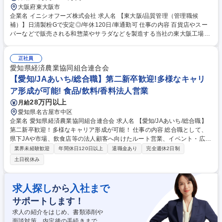
大阪府東大阪市
企業名 イニシオフーズ株式会社 求人名 【東大阪/品質管理（管理職候
補）】日清製粉Gで安定◎/年休120日/車通勤可 仕事の内容 百貨店やスー
パーなどで販売される和惣菜やサラダなどを製造する当社の東大阪工場に
おいて、製品・原料の品質管理、品質改善等をお任せします。◎管理職候
補として採用となります。 【具体的な業務】■製品および原料の品質管
正社員
理、品質改善 ■製造工程の品質管理 ■クレーム対応 ■食品衛生法関連法規
愛知県経済農業協同組合連合会
の遵守 ■食品安全マネジメントシステムの適切な運用 ■微生物検査室の管
理 等 ※幅広い業務がありますが、社員やパート社員で業務分担をして対
【愛知/JAあいち/総合職】第二新卒歓迎!多様なキャリ
応しております。 【魅力】直接スーパーなどで目にすることができる商品
ア形成が可能! 食品/飲料/香料法人営業
に携わることができる、やりがいのある仕事です。 募集職種 【東大阪/品
28万円以上
月給
質管理（管理職候補）】日清製粉Gで安定◎/年休120日/車通勤可
愛知県名古屋市中区
企業名 愛知県経済農業協同組合連合会 求人名 【愛知/JAあいち/総合職】
第二新卒歓迎！多様なキャリア形成が可能！ 仕事の内容 総合職として、
県下JAや市場、飲食店等の法人顧客へ向けたルート営業、イベント・広
報、生活資材の提案等をお任せ。将来の中核人材を目指せる環境です。※
業界未経験歓迎
年間休日120日以上
退職金あり
完全週休2日制
営業または企画開発部門への配属となります。 ■法人営業：県内拠点の野
土日祝休み
菜・米・肉などを扱う市場、飲食店、農協等へのルート営業活動、生産者
と実需者（法人）を繋ぐ仕組み作り ■イベント・広報：地域の農産物を活
かした法人向けプロモーション企画 ■生活部門：日用品の販売、暮らし支
求人探し
入社まで
から
援サービス ■育成：3～5年のローテーションで各部署を経験 募集職種
サポートします！
【愛知/JAあいち/総合職】第二新卒歓迎！多様なキャリア形成が可能！
求人の紹介をはじめ、書類添削や
面談対策、内定後の手続きまで