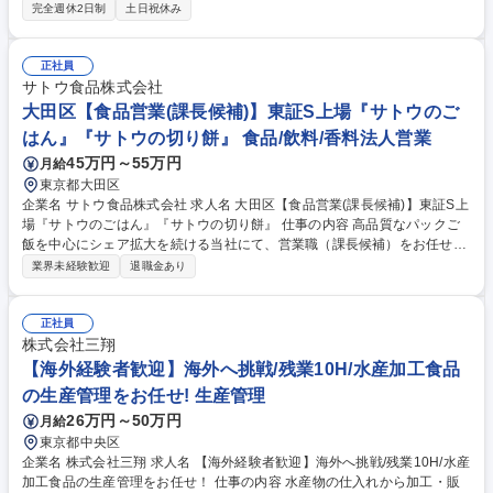
し、バックオフィスを支えます。 ■経理業務（全体の約5割）：現金・預
完全週休2日制
土日祝休み
金管理、仕訳入力、証憑保存、売掛金管理、支払請求書処理、年末調整な
ど■総務業務（全体の約5割）：伝票入力、事務用品・消耗品発注、派遣従
業員の入退職手続き・勤怠集計、ユニフォーム・作業靴管理、請求関係デ
正社員
ータ作成、健康診断申し込みなど■入社後：OJTにて簡単な伝票入力から
サトウ食品株式会社
開始し、徐々に業務の幅を広げていただきます。 募集職種 【八潮/経理・
大田区【食品営業(課長候補)】東証S上場『サトウのご
総務】3期連続増収増益の老舗中食メーカー/年休121日
はん』『サトウの切り餅』 食品/飲料/香料法人営業
45万円～55万円
月給
東京都大田区
企業名 サトウ食品株式会社 求人名 大田区【食品営業(課長候補)】東証S上
場『サトウのごはん』『サトウの切り餅』 仕事の内容 高品質なパックご
飯を中心にシェア拡大を続ける当社にて、営業職（課長候補）をお任せ。
卸店や小売店に対して同社製品の取扱促進や販売促進を行い、消費者との
業界未経験歓迎
退職金あり
購買接点を広げていただきます。消費者の食シーンを 考慮した販売促進企
画などを通じて、得意先企業と自社の双方の売上・利益向上を図ります。
ご経験に応じてマネジメントもお任せする課長候補のポジションとなりま
正社員
す。 【業務詳細】 担当エリア内の、問屋・商社を通じた業務用製品の販
株式会社三翔
売や、大手外食・中食企業、大手加工食品メーカー、大手小売り、コンビ
【海外経験者歓迎】海外へ挑戦/残業10H/水産加工食品
ニエンスストア等への業務用製品の営業 募集職種 大田区【食品営業(課長
の生産管理をお任せ! 生産管理
候補)】東証S上場『サトウのごはん』『サトウの切り餅』
26万円～50万円
月給
東京都中央区
企業名 株式会社三翔 求人名 【海外経験者歓迎】海外へ挑戦/残業10H/水産
加工食品の生産管理をお任せ！ 仕事の内容 水産物の仕入れから加工・販