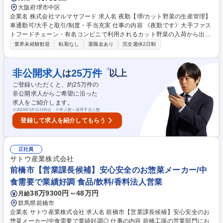
大阪府堺市中区
企業名 株式会社マルマサフード 求人名 夜勤【堺/カット野菜の生産管理】
車通勤可/大手と取引/制度・手当充実 仕事の内容 《夜勤です》大手ファス
トフードチェーン・有名コンビニで利用されるカット野菜の入荷から出荷
までの製造ラインに入り込み、人やモノの動きを管理する業務が主なお仕
業界未経験歓迎
転勤なし
退職金あり
完全週休2日制
事です。クリーンな環境下で働けます。 【詳細】 ■作業配置：当日の人員
配置が計画通りか確認 ■進捗管理：時間ごとの出来高をモニタリング ■段
取り・調整：進捗状況に応じた調整、配置の指示 ■翌日に向けた進捗確
※
非公開求人
25
万件
は
以上
認、試運転 ■事務作業：帳票まとめ、データ入力、日報作成、生産計画の
ご登録いただくと、約
25
万件の
見直し 募集職種 夜勤【堺/カット野菜の生産管理】車通勤可/大手と取引/制
非公開求人からご希望に沿った
度・手当充実
求人をご紹介します。
※
2026年3月31日時点 ※求人数＝採用予定人数
登録して求人を紹介してもらう
正社員
サトウ産業株式会社
前橋市【営業課長候補】安心安全のお惣菜メーカー/中
食需要で業績好調 食品/飲料/香料法人営業
38万9300円～48万円
月給
群馬県前橋市
企業名 サトウ産業株式会社 求人名 前橋市【営業課長候補】安心安全のお
惣菜メーカー/中食需要で業績好調◎ 仕事の内容 前橋工場の営業部門にお