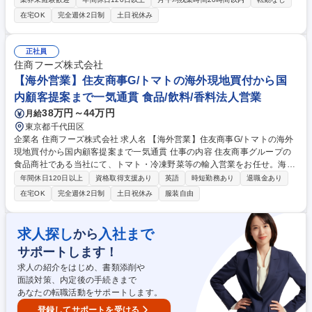
JAPANをはじめ、食品・農業・建設などさまざまな業界の展示会に携わ
在宅OK
完全週休2日制
土日祝休み
り、来場者・出展者双方にとって魅力ある展示会づくりを支えるポジショ
ンです。 ■展示会セミナーの企画・運営、講師対応■展示会Webサイトの
企画・改善、制作会社とのディレクション■来場促進に向けたコンテンツ
正社員
企画・プロモーション■社内外との調整やスケジュール・進行管理■展示会
住商フーズ株式会社
開催に向けた準備・当日運営 【変更の範囲】当社業務全般 募集職種 【展
【海外営業】住友商事G/トマトの海外現地買付から国
示会プロモーション・企画運営】数万人規模イベント/年休127日/在宅可
内顧客提案まで一気通貫 食品/飲料/香料法人営業
38万円～44万円
月給
東京都千代田区
企業名 住商フーズ株式会社 求人名 【海外営業】住友商事G/トマトの海外
現地買付から国内顧客提案まで一気通貫 仕事の内容 住友商事グループの
食品商社である当社にて、トマト・冷凍野菜等の輸入営業をお任せ。海外
サプライヤーとの交渉から国内メーカーへの提案販売まで一気通貫で携わ
年間休日120日以上
資格取得支援あり
英語
時短勤務あり
退職金あり
ります。世界を飛びまわる営業に挑戦したい方へ！ 【商材】トマトのペー
在宅OK
完全週休2日制
土日祝休み
服装自由
スト・ダイズ・ホールや冷凍野菜（ブロッコリーなど）【買い付け先】イ
タリア、スペイン、タイ、トルコ、チリ、中国など【輸入後の提案先】食
品・飲料メーカー、ゼリー業界など【既存新規割合】既存7～8：新規2～
求人探し
入社まで
から
3 【出張頻度】海外：年1～4回、トマトの旬である夏に主に3～6週間の長
サポートします！
期出張あり。国内：1～3か月に1～2回程、国内メーカーへの出張 募集職
種 【海外営業】住友商事G/トマトの海外現地買付から国内顧客提案まで一
求人の紹介をはじめ、書類添削や
気通貫
面談対策、内定後の手続きまで
あなたの転職活動をサポートします。
登録してサポートを受ける