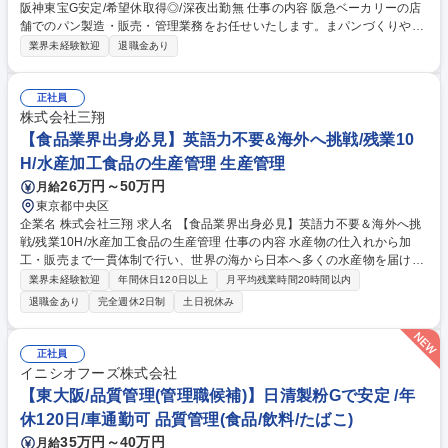
阪神東宝G安定/希望休取得◎/深夜出勤無 仕事の内容 阪急ベーカリーの店
舗でのパン製造・販売・管理業務をお任せいたします。まパンづくりや接
客等、基本業務の経験を経て、将来的にはマネジメント業務などの店舗運
業界未経験歓迎
退職金あり
営にも携わっていただきます。 【具体的には】生地の準備（解凍・ホイロ
など）/分割⇒成型⇒焼成⇒仕上げ/接客＆販売業務/売り場づくり/製造計画/
発注業務/売上管理/アルバイト育成など ～店舗内で成型・焼成・仕上げを
正社員
行うため、おいしいパンが作れるかはスタッフの腕の見せどころです！～
株式会社三翔
【キャリアパス】一人で店舗をまわせるようになれば、最短で半年で店長
【食品業界出身必見】英語力不要&海外へ挑戦/残業10
になった方もいらっしゃいます。 募集職種 [福岡/ベーカリースタッフ]未経
H/水産加工食品の生産管理 生産管理
験/阪急阪神東宝G安定/希望休取得◎/深夜出勤無
26万円～50万円
月給
東京都中央区
企業名 株式会社三翔 求人名 【食品業界出身必見】英語力不要＆海外へ挑
戦/残業10H/水産加工食品の生産管理 仕事の内容 水産物の仕入れから加
工・販売まで一貫体制で行い、世界の海から日本へ多くの水産物を届ける
当社にて、海外の工場での生産管理指導及び実施をお任せいたします。 ま
業界未経験歓迎
年間休日120日以上
月平均残業時間20時間以内
ずはOJTで業務を学び、慣れてきたら生産管理・商品製造立上げ立会・生
退職金あり
完全週休2日制
土日祝休み
産計画・船積み計画作成・在庫管理の一連の生産管理をお任せいたしま
す。【出張】長期の海外出張がございますが英語力は不問です（通訳あ
り）。案件により異なりますが、通算で1年のうち5割～9割程度の海外勤
正社員
務となります。海外に挑戦してみたい方、水産物の生産管理に興味がある
イニシオフーズ株式会社
方、是非ご応募下さい。 募集職種 【食品業界出身必見】英語力不要＆海
【東大阪/品質管理(管理職候補)】日清製粉Gで安定 /年
外へ挑戦/残業10H/水産加工食品の生産管理
休120日/車通勤可 品質管理(食品/飲料/たばこ)
35万円～40万円
月給