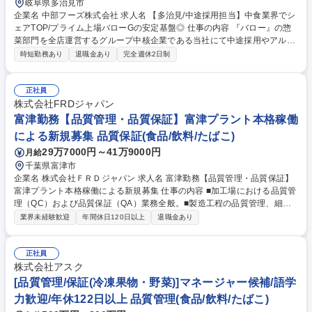
岐阜県多治見市
企業名 中部フーズ株式会社 求人名 【多治見/中途採用担当】中食業界でシ
ェアTOP/プライム上場バローGの安定基盤◎ 仕事の内容 『バロー』の惣
菜部門を全店運営するグループ中核企業である当社にて中途採用やアルバ
イト採用の採用業務をお任せします。ゆくゆくは社員教育の企画・実施や
時短勤務あり
退職金あり
完全週休2日制
制度設計などもお任せします。 【詳細】■採用戦略の採用企画立案 (事業
計画に沿った採用戦略検討、母集団形成施策・採用プロセス/採用チャネル
の設計) ■書類選考・会社説明/面接対応・クロージング・内定フォローま
正社員
での一連の中途採用業務 ■エージェント対応/コントロール(各紹介会社と
株式会社FRDジャパン
の関係構築・ターゲットすり合せ） 募集職種 【多治見/中途採用担当】中
富津勤務【品質管理・品質保証】富津プラント本格稼働
食業界でシェアTOP/プライム上場バローGの安定基盤◎
による新規募集 品質保証(食品/飲料/たばこ)
29万7000円～41万9000円
月給
千葉県富津市
企業名 株式会社ＦＲＤジャパン 求人名 富津勤務【品質管理・品質保証】
富津プラント本格稼働による新規募集 仕事の内容 ■加工場における品質管
理（QC）および品質保証（QA）業務全般。■製造工程の品質管理、細菌
検査の実務、衛生管理、検査機器の管理。■HACCPプラン、SSOP、SOP
業界未経験歓迎
年間休日120日以上
退職金あり
等の策定、運用、メンバー育成。 ■QCとして製造工程の品質管理、自ら
手を動かす細菌検査、結果分析・是正措置、加工場の衛生管理（清掃検
証・環境モニタリング）、受入・最終製品の確認を担当。 ■QAとしてHA
正社員
CCP、SSOP、GMP等の品質マネジメント、手順書策定や現場教育、取引
株式会社アスク
先や行政の監査対応、クレーム原因調査やCAPAの構築、法規制適合確認
[品質管理/保証(冷凍果物・野菜)]マネージャー候補/語学
を遂行。 ■チームのマネジメントや製造部門と連携した品質改善、経営層
力歓迎/年休122日以上 品質管理(食品/飲料/たばこ)
への報告も担います。 募集職種 富津勤務【品質管理・品質保証】富津プ