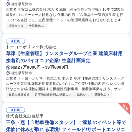
滋賀県草津市
企業名 岡安ゴム株式会社 求人名 滋賀【生産管理／管理職】10年で200％
成長のゴムメーカー／転勤なし 仕事の内容 ゴム製品の一気通貫生産を行
っている当社にて、生産管理ユニットの管理職業務をお任せいたします。
工場での製造量や品質を支え、ユニット内のパフォーマンスを最大化して
退職金あり
土日祝休み
いただくことがミッションとなります。 ■高性能ゴム製品の生産管理業務
全般。工場での製造量や品質を支えユニット内のパフォーマンス最大化を
図ります。■システムの監視やトラブルエラーへの迅速な対応、および改
正社員
善策の代案提案。■製品の品質管理チェック（クライアントの製品企画や
トーヨーポリマー株式会社
外径の確認）。■機器の清掃やメンテナンス（社員とともに5S順守を実
草津【生産管理】サンスターグループ企業 建築床材用
践）。※入社後はまず現場作業からお任せします。 【従事すべき業務の変
接着剤のパイオニア企業! 生産計画策定
更の範囲】当社の指定する業務 募集職種 滋賀【生産管理／管理職】10年
27万8000円～39万8000円
月給
で200％成長のゴムメーカー／転勤なし
滋賀県草津市
企業名 トーヨーポリマー株式会社 求人名 草津【生産管理】サンスターグ
ループ企業◎建築床材用接着剤のパイオニア企業! 仕事の内容 ウレタン樹
脂などの合成樹脂を開発する機能性樹脂事業・接着剤事業を担う、サンス
ターグループである当社草津工場にて、製品の入出荷業務、生産計画立
業界未経験歓迎
月平均残業時間20時間以内
転勤なし
退職金あり
案、総務経理業務をお任せします。 [業務委細]製品の入出荷業務/生産計画
立案、それに基づく原料発注/勤怠入力、残業集計、請求書処理や電話応対
等の総務経理業務 [詳細]製品在庫の更新や、営業からの指示に基づき製品
正社員
の出荷手配を行い、専用システムを用いた受注入力を行います。営業から
株式会社丸山自動車
の出荷予測や納期に基づき、いつ/何を製造するのか計画し、同時に製造に
三条・燕【自動車整備スタッフ】ご家族のイベント等で
必要な原料を発注します。勤怠入力、残業集計等の総務業務や、請求書処
柔軟に休みが取れる環境! フィールド/サポートエンジニ
理等の経理的業務も担います 募集職種 草津【生産管理】サンスターグル