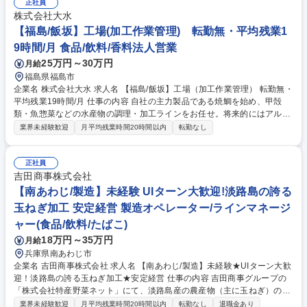
の取り付け、グラインダーでの仕上げ作業 【魅力】計画生産体制のため突
正社員
発的な残業が発生せず、道具の使い方から丁寧に教えるマンツーマンのOJ
株式会社大水
T研修があるため未経験から安心してスタートできます。 募集職種 群馬
【福島/飯坂】工場(加工作業管理) 転勤無・平均残業1
【物流を支えるトラックオーダー製造】未経験歓迎/土日祝休/残業月1h
9時間/月 食品/飲料/香料法人営業
25万円～30万円
月給
福島県福島市
企業名 株式会社大水 求人名 【福島/飯坂】工場（加工作業管理） 転勤無・
平均残業19時間/月 仕事の内容 自社の主力製品である焼鯛を始め、甲殻
類・魚惣菜などの水産物の調理・加工ラインをお任せ。将来的にはアルバ
イト・パートスタッフのシフト管理や業務指導などのマネジメントにも挑
業界未経験歓迎
月平均残業時間20時間以内
転勤なし
戦できる環境です。 【具体的には】製造ラインでの調理・加工からスター
ト。月一で勉強会を開催しているため、未経験からでもベテランの職人技
を学び、着実に「手に職」を付けられます。作業に慣れてきたら、各工程
正社員
の製造ライン管理や、アルバイト・パートスタッフのシフト調整、業務指
吉田商事株式会社
導といった マネジメント業務もお任せしていきます。将来的には工場長候
【南あわじ/製造】未経験 UIターン大歓迎!淡路島の誇る
補として、 現場を引っ張るリーダーへステップアップできる環境です。
玉ねぎ加工 安定経営 製造オペレーター/ラインマネージ
募集職種 【福島/飯坂】工場（加工作業管理） 転勤無・平均残業19時間/月
ャー(食品/飲料/たばこ)
18万円～35万円
月給
兵庫県南あわじ市
企業名 吉田商事株式会社 求人名 【南あわじ/製造】未経験★UIターン大歓
迎！淡路島の誇る玉ねぎ加工★安定経営 仕事の内容 吉田商事グループの
「株式会社特産野菜ネット」にて、淡路島産の農産物（主に玉ねぎ）の乾
燥加工作業をお任せします。※人物重視の採用です。少しでも興味があれ
業界未経験歓迎
月平均残業時間20時間以内
転勤なし
退職金あり