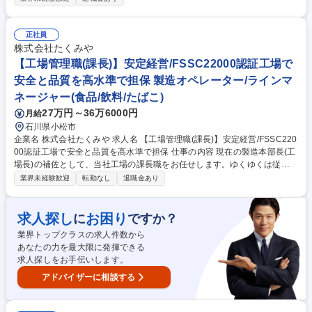
務を担当していただきます～～ ■日々のフィルムカップ製造に関わる各種
現場作業に従事しながら生産設備に故障が発生しないように、日常的に各
種機械の定期点検、メンテナンスを実施し、生産が止まることないよう
正社員
日々設備のチェックを行います。 ■生産設備にトラブルや故障が発生した
株式会社たくみや
際は、機械/設備メーカーと協力の上で、該当箇所の確認や修理の対応を行
【工場管理職(課長)】安定経営/FSSC22000認証工場で
います。 募集職種 【岐阜県土岐市/設備保全】設備保全経験者大歓迎/最後
安全と品質を高水準で担保 製造オペレーター/ラインマ
の就職にオススメ
ネージャー(食品/飲料/たばこ)
27万円～36万6000円
月給
石川県小松市
企業名 株式会社たくみや 求人名 【工場管理職(課長)】安定経営/FSSC220
00認証工場で安全と品質を高水準で担保 仕事の内容 現在の製造本部長(工
場長)の補佐として、当社工場の課長職をお任せします。ゆくゆくは従業
員指導等、製造ラインや包装ラインをお任せします。【業務内容の変更範
業界未経験歓迎
転勤なし
退職金あり
囲：当社業務全般】 【具体的には】 ■製品原料の調合や操業準備■製造/包
装工程の業務の管理■生産機器類の調整■入出庫管理■その他、生産本部長
の指示に従う付属業務など 食品製造業での工場勤務経験があり、マネジメ
求人探し
お困り
に
ですか？
ントもされていた方が適任です。製造ラインの保守管理業務も一部発生し
業界トップクラスの求人件数から
ますので、電気系の知識がお有りですと望ましいです。 募集職種 【工場
あなたの力を最大限に発揮できる
管理職(課長)】安定経営/FSSC22000認証工場で安全と品質を高水準で担
求人探しをお手伝いします。
保
アドバイザーに相談する