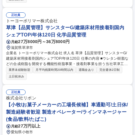
いずれも、作業方法や機器の取り扱いは入社後に指導いたします。 【主な
作業内容】 ■ＪＩＳ品質検査接着強度等の測定ノギス等によるスポンジの
寸法測定 ■目視によるスポンジの外観検品 ■出荷梱包作業 ■ＰＣへの簡単
正社員
なデータ入力や書類へのデータ記入 募集職種 美作【検査・検品】サンス
トーヨーポリマー株式会社
ターグループ/建築床材用接着剤国内TOPシェア
草津【品質管理】サンスターG/建築床材用接着剤国内
シェアTOP/年休120日 化学品質管理
27万8000円～36万8000円
月給
滋賀県草津市
企業名 トーヨーポリマー株式会社 求人名 草津【品質管理】サンスターG/
建築床材用接着剤国内シェアTOP/年休120日 仕事の内容 ■ウレタン樹脂な
どの合成樹脂を開発する機能性樹脂事業・接着剤事業を担う当社草津工場
にて、原料や製品の検査、標準類の管理などを行い、工場製品の品質維持
業界未経験歓迎
月平均残業時間20時間以内
退職金あり
完全週休2日制
向上に寄与していただける方を募集します。 ◆原料及び生産工程の管理◆
土日祝休み
製品品質検査◆品質安定化及び改善◆クレーム、不適合対応◆社内標準類
の管理（ＪＩＳ、ＩＳＯ） ※はじめは原材料の受け入れチェック、製品検
査からお任せをし、ゆくゆくは標準類の一部管理を兼任でお任せします。
正社員
募集職種 草津【品質管理】サンスターG/建築床材用接着剤国内シェアTO
株式会社リボン
P/年休120日
【小牧/お菓子メーカーの工場長候補】車通勤可/土日休/
製造経験者歓迎 製造オペレーター/ラインマネージャー
(食品/飲料/たばこ)
27万円以上
月給
愛知県小牧市