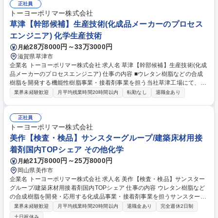
正社員
トーヨーポリマー株式会社
草津【幹部候補】生産技術(化成品メーカーのプロセス
エンジニア) 化学生産技術
28万8000円～33万3000円
月給
滋賀県草津市
企業名 トーヨーポリマー株式会社 求人名 草津【幹部候補】生産技術(化成
品メーカーのプロセスエンジニア) 仕事の内容 ■ウレタン樹脂などの合成
樹脂を開発する機能性樹脂事業・接着剤事業を担う当社草津工場にて、製
造プロセスの最適化(歩留改善、信頼性向上、生産効率最大化)、設備立上
業界未経験歓迎
月平均残業時間20時間以内
転勤なし
退職金あり
げ/導入/改修、設備保全をお任せします。 具体業務：工程改善、設備保
全、設備修繕、新規設備導入、不具合対応など生産技術業務全般を担当い
ただきます。設備の多くは、設備メーカーやプラントエンジニアリング会
正社員
社に外注、建設工事は協力会社に依頼しますので、仕様調整等を担当いた
トーヨーポリマー株式会社
だきます。【やりがい】当社はバッチ生産しており、生産技術部門が生産
美作【検査・検品】サンスターグループ/建築床材用接
管理や製造と連携しながら導線の最適化/充填率の改善の検討、工程改善を
着剤国内TOPシェア その他化学
進めます。裁量と影響の大きな仕事です。 募集職種 草津【幹部候補】生
21万8000円～25万8000円
月給
産技術(化成品メーカーのプロセスエンジニア)
岡山県美作市
企業名 トーヨーポリマー株式会社 求人名 美作【検査・検品】サンスター
グループ/建築床材用接着剤国内TOPシェア 仕事の内容 ウレタン樹脂など
の合成樹脂を開発・応用する化成品事業・接着剤事業を担うサンスターグ
ループの岡山工場にて、生産している接着剤やスポンジ素材の検査や検品
業界未経験歓迎
月平均残業時間20時間以内
退職金あり
完全週休2日制
業務を行っていただきます。 配属により対象となる業務は異なりますが、
土日祝休み