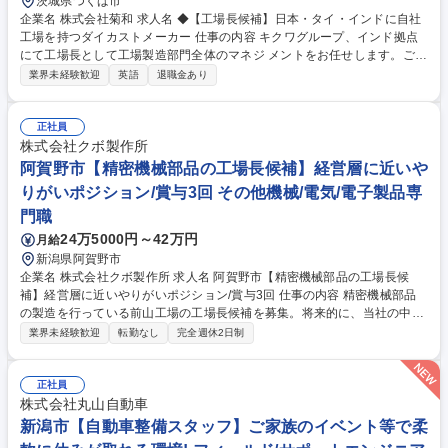
茨城県つくば市
企業名 株式会社菊和 求人名 ◆【工場長候補】日本・タイ・インドに自社
工場を持つダイカストメーカー 仕事の内容 キクワグループ、インド拠点
にて工場長として工場製造部門全体のマネジ メントをお任せします。ご入
社後まずはタイ工場にて弊社製品や技術を学 んだ後、将来的にインド赴任
業界未経験歓迎
英語
退職金あり
していただける方を求めています 。 ※現在タイ工場には専任の財務担当
がおり、インド工場の財務関連フォロ ーを行っています。 ★当社は自動
車部品、精密電気部品、建築金物を始めロストワックス製品 、ASSY部品
正社員
まで多品種、多業種にわたる対応を致しております。 ★日本（茨城）・タ
株式会社クボ製作所
イ・インドの工場をジョブローテーションの中でご担当頂ける方を募集し
阿賀野市【精密機械部品の工場長候補】経営層に近いや
ます。 募集職種 ◆【工場長候補】日本・タイ・インドに自社工場を持つ
りがいポジション/賞与3回 その他機械/電気/電子製品専
ダイカストメーカー
門職
24万5000円～42万円
月給
新潟県阿賀野市
企業名 株式会社クボ製作所 求人名 阿賀野市【精密機械部品の工場長候
補】経営層に近いやりがいポジション/賞与3回 仕事の内容 精密機械部品
の製造を行っている前山工場の工場長候補を募集。将来的に、当社の中枢
を担っていただくことを期待するもので、経営層に近い、大変やりがいの
業界未経験歓迎
転勤なし
完全週休2日制
ある仕事です。 【具体的には】生産・品質管理をメインに、労務管理、施
設管理、行政への対応、顧客への対応など、広範囲な業務の統括となりま
す。基本的には工場内での勤務となりますが、顧客や外注先等へ訪問して
正社員
いただく機会もあります。 ※現在は本部長が工場長を兼務しており、独立
株式会社丸山自動車
した工場長ポジションにより、組織体制を強化したい背景があります。 変
新潟市【自動車整備スタッフ】ご家族のイベント等で柔
更範囲：当社業務全般 募集職種 阿賀野市【精密機械部品の工場長候補】