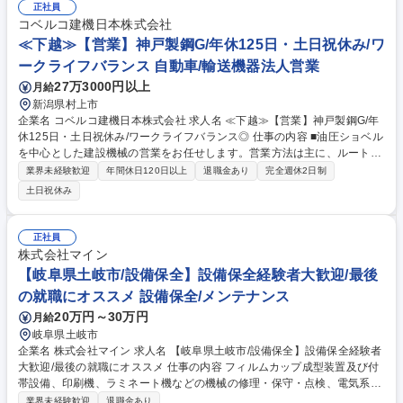
今回採用する方には化学系の知識を活かして試作品の配合調整、生産工程
正社員
及び量産化技術の改善検討を担っていただきます。※将来的には生産技術
コベルコ建機日本株式会社
業務全般のマネジメントを行って頂ければと考えております。 募集職種
≪下越≫【営業】神戸製鋼G/年休125日・土日祝休み/ワ
美作【生産技術(幹部候補)】サンスターグループ/建築床材用接着剤国内シ
ークライフバランス 自動車/輸送機器法人営業
ェアTOP
27万3000円以上
月給
新潟県村上市
企業名 コベルコ建機日本株式会社 求人名 ≪下越≫【営業】神戸製鋼G/年
休125日・土日祝休み/ワークライフバランス◎ 仕事の内容 ■油圧ショベル
を中心とした建設機械の営業をお任せします。営業方法は主に、ルート営
業となり、建設会社や建機のレンタル会社等を対象にコベルコ建機製の建
業界未経験歓迎
年間休日120日以上
退職金あり
完全週休2日制
設機械を販売します。 既存のお客様が中心になる為、買い替えの提案がメ
土日祝休み
インとなります。他にも、新規のお客様への開拓営業や、販売代理店のフ
ォローを行います。建設機械の販売においては、販売後も機械が問題なく
稼働できるように社内の整備部門と連携して顧客のサポートを行います。
正社員
目標管理については、実績に応じて営業所単位の目標から個人目標に販売
株式会社マイン
台数が割り振られます。 募集職種 ≪下越≫【営業】神戸製鋼G/年休125
【岐阜県土岐市/設備保全】設備保全経験者大歓迎/最後
日・土日祝休み/ワークライフバランス◎
の就職にオススメ 設備保全/メンテナンス
20万円～30万円
月給
岐阜県土岐市
企業名 株式会社マイン 求人名 【岐阜県土岐市/設備保全】設備保全経験者
大歓迎/最後の就職にオススメ 仕事の内容 フィルムカップ成型装置及び付
帯設備、印刷機、ラミネート機などの機械の修理・保守・点検、電気系統
の日常点検及びメンテナンスをご担当いただきます。 ～～具体的に下記業
業界未経験歓迎
退職金あり