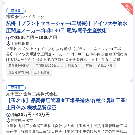
品質基準の徹底、現場スタッフとの連携を通じて安定稼働を実現を目指し
ていただきます。 加えて、ロボットシステム導入を軸にDX化を推進し、
既存工場との連携や業務プロセスの標準化を進めます。会長・社長と直接
正社員
協議し、経営視点での改善提案や課題解決にも関与していただきます。 募
株式会社ハイダック
集職種 【栃木/工場長候補】新工場設立に伴い管理職増員！成長中の板金
船橋【プラントマネージャー(工場長)】ドイツ大手油水
製造メーカー◎
圧関連メーカー/年休130日 電気/電子生産技術
800万円～1000万円
年俸
千葉県船橋市
企業名 株式会社ハイダック 求人名 船橋【プラントマネージャー(工場
長)】ドイツ大手油水圧関連メーカー/年休130日 仕事の内容 船橋工場にお
ける製品発注から出荷までのプロセス全般を統括します。生産、品質、在
庫、物流、安全、労務管理等の各種業務をはじめ、評価や人材開発、組織
業界未経験歓迎
年間休日120日以上
転勤なし
英語
退職金あり
づくり、各種課題解決など工場長業務全般を担当します。 ・HYDACグル
完全週休2日制
土日祝休み
ープ製品における発注から出荷までの工場プロセス全般の統括管理 ・工場
内における生産管理、品質管理、在庫管理、物流管理、安全・労務管理の
指揮 ・業績評価および管理、人材開発、目標設定、労働環境整備、組織づ
正社員
くりの推進 ・工場運営における大小様々な課題解決および工場長としての
九州三永金属工業株式会社
統括業務全般 ・製造、生産管理、購買・物流管理各課長への指示およびマ
【玉名市】品質保証管理者工場長補佐/各種金属加工業/
ネジメント業務 募集職種 船橋【プラントマネージャー(工場長)】ドイツ大
土日休み 機械品質保証
手油水圧関連メーカー/年休130日
30万円～40万円
月給
熊本県玉名市
企業名 九州三永金属工業株式会社 求人名 【玉名市】品質保証管理者工場
長補佐／各種金属加工業/土日休み 仕事の内容 手のひらサイズの精密加工