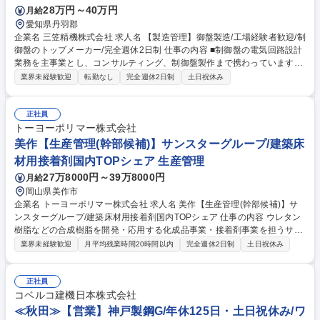
28万円～40万円
月給
補】精密樹脂の射出成形など／社宅負担9割・帰省費用支給あり
愛知県丹羽郡
企業名 三笠精機株式会社 求人名 【製造管理】御盤製造/工場経験者歓迎/制
御盤のトップメーカー/完全週休2日制 仕事の内容 ■制御盤の電気回路設計
業務を主事業とし、コンサルティング、制御盤製作まで携わっています。
今回は、今後の事業拡大を睨んだ基盤整備に伴う増員募集です。 【具体的
業界未経験歓迎
転勤なし
完全週休2日制
土日祝休み
に】 ■制御盤製作におけるリーダー候補として下記業務を主にお任せしま
す。 (1)制御盤製作時の、作業員への指示・指導・管理業務 (2)制御盤製作
を外注する際の、協力企業との調整業務（段取り・品質） (3)納期対応の
正社員
為ための、政策案件の工程管理 (4)制御盤の製造・検査業務（配線～検査
トーヨーポリマー株式会社
まで） (5)UL案件の制御盤へのラベル貼り付け作業 募集職種 【製造管
美作【生産管理(幹部候補)】サンスターグループ/建築床
理】御盤製造/工場経験者歓迎/制御盤のトップメーカー/完全週休2日制
材用接着剤国内TOPシェア 生産管理
27万8000円～39万8000円
月給
岡山県美作市
企業名 トーヨーポリマー株式会社 求人名 美作【生産管理(幹部候補)】サ
ンスターグループ/建築床材用接着剤国内TOPシェア 仕事の内容 ウレタン
樹脂などの合成樹脂を開発・応用する化成品事業・接着剤事業を担うサン
スターグループである当社岡山工場にて生産管理に携わります。 生産計画
業界未経験歓迎
月平均残業時間20時間以内
完全週休2日制
土日祝休み
の立案や委託加工会社の管理・調整などを行いながら、生産性向上に寄与
していただける方、また、当社の業務内容を把握後、将来的には生産管理
課全体のマネージメントをお任せできる方を募集します。 【詳細】■他部
正社員
門との調整■生産計画の立案と調整■製品、原料在庫管理■出荷業務補助※
コベルコ建機日本株式会社
生産工程把握の為、入社後、必要の応じて岡山工場の各製造現場の研修が
≪秋田≫【営業】神戸製鋼G/年休125日・土日祝休み/ワ