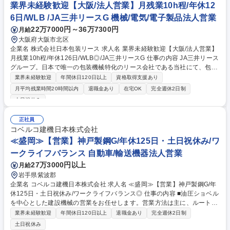
台数が割り振られます。 募集職種 ≪新潟≫【営業】神戸製鋼G/年休125
業界未経験歓迎【大阪/法人営業】月残業10h程/年休12
日・土日祝休み/ワークライフバランス◎
6日/WLB /JA三井リースG 機械/電気/電子製品法人営業
22万7000円～36万7300円
月給
大阪府大阪市北区
企業名 株式会社日本包装リース 求人名 業界未経験歓迎【大阪/法人営業】
月残業10h程/年休126日/WLB◎/JA三井リースG 仕事の内容 JA三井リース
グループ。日本で唯一の包装機械特化のリース会社である当社にて、包装
機械メーカーや食品製造メーカーなどへの法人営業をお任せします。【働
業界未経験歓迎
年間休日120日以上
資格取得支援あり
き方】残業10時間程度・転勤無・直行直帰可能です。 【業務の流れ】顧
月平均残業時間20時間以内
退職金あり
在宅OK
完全週休2日制
客訪問→設備投資状況のヒアリング→リース・割賦販売(売買代金の支払
土日祝休み
いを分割して支払うことを条件とした販売)の提案→申込→経営状況の調
査及びヒアリング→契約※顧客は機械メーカーからの紹介が主となります
正社員
が、新規営業も一部お任せします。また顧客の課題解決に繋がる機械等の
コベルコ建機日本株式会社
提案・販売も行っています。【商材】計量器・ラベル貼機・シール強度測
≪盛岡≫【営業】神戸製鋼G/年休125日・土日祝休み/ワ
定器等 商品紹介ページhttp://www.jpml.jp/service/ 募集職種 業界未経験歓
迎【大阪/法人営業】月残業10h程/年休126日/WLB◎/JA三井リースG
ークライフバランス 自動車/輸送機器法人営業
27万3000円以上
月給
岩手県紫波郡
企業名 コベルコ建機日本株式会社 求人名 ≪盛岡≫【営業】神戸製鋼G/年
休125日・土日祝休み/ワークライフバランス◎ 仕事の内容 ■油圧ショベル
を中心とした建設機械の営業をお任せします。営業方法は主に、ルート営
業となり、建設会社や建機のレンタル会社等を対象にコベルコ建機製の建
業界未経験歓迎
年間休日120日以上
退職金あり
完全週休2日制
設機械を販売します。 既存のお客様が中心になる為、買い替えの提案がメ
土日祝休み