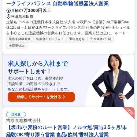
実施されます。 募集職種 美作【生産管理(幹部候補)】サンスターグルー
ークライフバランス 自動車/輸送機器法人営業
プ/建築床材用接着剤国内TOPシェア
27万3000円以上
月給
秋田県秋田市
企業名 コベルコ建機日本株式会社 求人名 ≪秋田≫【営業】神戸製鋼G/年
休125日・土日祝休み/ワークライフバランス◎ 仕事の内容 ■油圧ショベル
を中心とした建設機械の営業をお任せします。営業方法は主に、ルート営
業となり、建設会社や建機のレンタル会社等を対象にコベルコ建機製の建
業界未経験歓迎
年間休日120日以上
退職金あり
完全週休2日制
設機械を販売します。 既存のお客様が中心になる為、買い替えの提案がメ
土日祝休み
インとなります。他にも、新規のお客様への開拓営業や、販売代理店のフ
ォローを行います。建設機械の販売においては、販売後も機械が問題なく
稼働できるように社内の整備部門と連携して顧客のサポートを行います。
求人探し
入社まで
から
目標管理については、実績に応じて営業所単位の目標から個人目標に販売
サポートします！
台数が割り振られます。 募集職種 ≪秋田≫【営業】神戸製鋼G/年休125
日・土日祝休み/ワークライフバランス◎
求人の紹介をはじめ、書類添削や
面談対策、内定後の手続きまで
あなたの転職活動をサポートします。
登録してサポートを受ける
正社員
吉原食糧株式会社
【坂出/小麦粉のルート営業】ノルマ無/賞与3.5ヶ月/未
経験OK/寄り添う営業 食品/飲料/香料法人営業