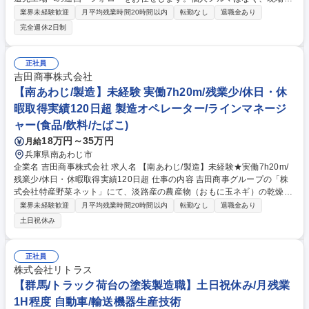
当者の課題ヒアリングやスタッフ対応を通じてお客様の安定稼働をチーム
業界未経験歓迎
月平均残業時間20時間以内
転勤なし
退職金あり
で支える重要な役割です。 ■既存取引先（主に工場）への定期訪問・アフ
完全週休2日制
ターフォロー ■現場担当者へのニーズヒアリングおよび課題解決に向けた
提案 ■派遣スタッフの面談、就業後のフォロー、労務管理 ■新規派遣先獲
得に向けたアプローチ（適性に応じてお任せします） ※移動は社用車を使
正社員
用。チーム全体で目標達成を目指すスタイルです。 募集職種 湘南台【ル
吉田商事株式会社
ート営業】未経験歓迎/17時定時/実働7.5h/ノルマなし
【南あわじ/製造】未経験 実働7h20m/残業少/休日・休
暇取得実績120日超 製造オペレーター/ラインマネージ
ャー(食品/飲料/たばこ)
18万円～35万円
月給
兵庫県南あわじ市
企業名 吉田商事株式会社 求人名 【南あわじ/製造】未経験★実働7h20m/
残業少/休日・休暇取得実績120日超 仕事の内容 吉田商事グループの「株
式会社特産野菜ネット」にて、淡路産の農産物（おもに玉ネギ）の乾燥加
工業務を行っていただきます。未経験から始めたメンバーが多く、研修制
業界未経験歓迎
月平均残業時間20時間以内
転勤なし
退職金あり
度も充実しています。 ■乾燥野菜工場での加工オペレーション作業 ■機械
土日祝休み
の簡単な操作および目視検査 ■完成品の梱包および出荷準備 職場は敷居が
低く、すぐに溶け込めますので、小規模な会社が合う方にはピッタリの環
境です。親切・丁寧にお教えしますので、業界未経験の方でも安心してス
正社員
タートできます。 募集職種 【南あわじ/製造】未経験★実働7h20m/残業
株式会社リトラス
少/休日・休暇取得実績120日超
【群馬/トラック荷台の塗装製造職】土日祝休み/月残業
1H程度 自動車/輸送機器生産技術