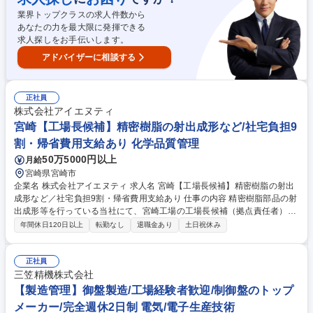
120日
業界トップクラスの求人件数から
あなたの力を最大限に発揮できる
求人探しをお手伝いします。
アドバイザーに相談する
正社員
株式会社アイエヌティ
宮崎【工場長候補】精密樹脂の射出成形など/社宅負担9
割・帰省費用支給あり 化学品質管理
50万5000円以上
月給
宮崎県宮崎市
企業名 株式会社アイエヌティ 求人名 宮崎【工場長候補】精密樹脂の射出
成形など／社宅負担9割・帰省費用支給あり 仕事の内容 精密樹脂部品の射
出成形等を行っている当社にて、宮崎工場の工場長候補（拠点責任者）を
お任せいたします。生産管理・品質管理をはじめとする工場全体の統括や
年間休日120日以上
転勤なし
退職金あり
土日祝休み
現場改善を通じて事業成長を牽引するポジションです。 宮崎工場（約20
名体制）にて以下の工場管理業務全般を統括していただきます。■生産管
理、品質管理、現場改善等の工場全体の統括■人員配置およびマネジメン
正社員
ト■業務効率化に向けた改善提案■設備投資等に関する判断の起点となる業
三笠精機株式会社
務※不良削減を重視し現場を理解したマネジメントが求められます。中
【製造管理】御盤製造/工場経験者歓迎/制御盤のトップ
小・中堅製造業での現場責任者のご経験を存分に発揮できる環境です。
メーカー/完全週休2日制 電気/電子生産技術
【業務内容の変更範囲】当社の指定する業務 募集職種 宮崎【工場長候