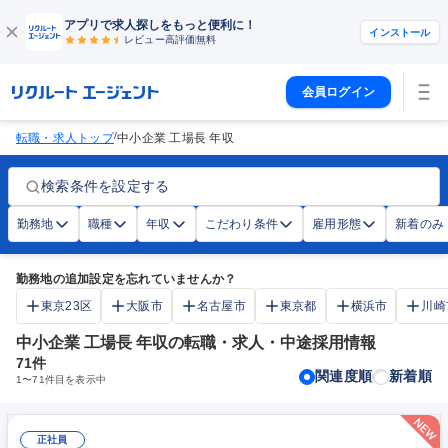
アプリで求人探しをもっと便利に！
インストール
レビュー高評価
無料
会員ログイン
/
転職・求人トップ
中小企業 工場長 年収
検索条件を設定する
勤務地
職種
年収
こだわり条件
雇用形態
新着のみ
勤務地の追加設定を忘れていませんか？
東京23区
大阪市
名古屋市
東京都
横浜市
川崎
中小企業 工場長 年収の転職・求人・中途採用情報
71
件
関連度順
新着順
1
〜
71
件目を表示中
正社員