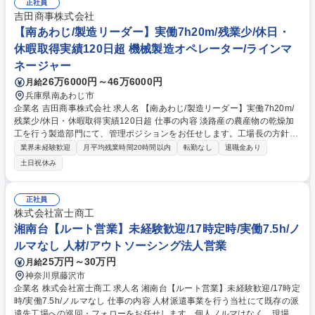
正社員
吉田商事株式会社
【南あわじ/製造リーダー】実働7h20m/残業少/休日・
休暇取得実績120日超 機械製造オペレーター/ラインマ
ネージャー
26万6000円～46万6000円
月給
兵庫県南あわじ市
企業名 吉田商事株式会社 求人名 【南あわじ/製造リーダー】実働7h20m/
残業少/休日・休暇取得実績120日超 仕事の内容 淡路産の農産物の乾燥加
工を行う製造部門にて、管理ポジションをお任せします。工場長の方針を
受け、製造現場のオペレーションの確実な実行と管理を行っていただきま
業界未経験歓迎
月平均残業時間20時間以内
転勤なし
退職金あり
す。 ■生産・実行管理：生産計画の実行、進捗管理、人員配置 ■品質・安
土日祝休み
全管理：品質基準の徹底、異常時対応、安全衛生管理 ■業務改善・効率
化：「属人化」の解消、現場の改善提案 ■人材・労務管理：部下の育成、
モチベーション管理 事業の中枢を担う工場の管理をお任せします。 募集
正社員
職種 【南あわじ/製造リーダー】実働7h20m/残業少/休日・休暇取得実績1
株式会社富士商工
20日超
湘南台【ルート営業】未経験歓迎/17時定時/実働7.5h/ノ
ルマなし 人材/アウトソーシング法人営業
25万円～30万円
月給
神奈川県藤沢市
企業名 株式会社富士商工 求人名 湘南台【ルート営業】未経験歓迎/17時定
時/実働7.5h/ノルマなし 仕事の内容 人材派遣事業を行う当社にて既存の派
遣先工場への巡回・フォローをお任せします。個人ノルマはなく、現場担