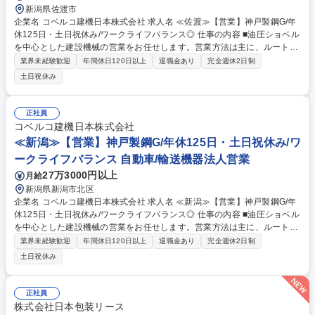
新潟県佐渡市
企業名 コベルコ建機日本株式会社 求人名 ≪佐渡≫【営業】神戸製鋼G/年
休125日・土日祝休み/ワークライフバランス◎ 仕事の内容 ■油圧ショベル
を中心とした建設機械の営業をお任せします。営業方法は主に、ルート営
業となり、建設会社や建機のレンタル会社等を対象にコベルコ建機製の建
業界未経験歓迎
年間休日120日以上
退職金あり
完全週休2日制
設機械を販売します。 既存のお客様が中心になる為、買い替えの提案がメ
土日祝休み
インとなります。他にも、新規のお客様への開拓営業や、販売代理店のフ
ォローを行います。建設機械の販売においては、販売後も機械が問題なく
稼働できるように社内の整備部門と連携して顧客のサポートを行います。
正社員
目標管理については、実績に応じて営業所単位の目標から個人目標に販売
コベルコ建機日本株式会社
台数が割り振られます。 募集職種 ≪佐渡≫【営業】神戸製鋼G/年休125
≪新潟≫【営業】神戸製鋼G/年休125日・土日祝休み/ワ
日・土日祝休み/ワークライフバランス◎
ークライフバランス 自動車/輸送機器法人営業
27万3000円以上
月給
新潟県新潟市北区
企業名 コベルコ建機日本株式会社 求人名 ≪新潟≫【営業】神戸製鋼G/年
休125日・土日祝休み/ワークライフバランス◎ 仕事の内容 ■油圧ショベル
を中心とした建設機械の営業をお任せします。営業方法は主に、ルート営
業となり、建設会社や建機のレンタル会社等を対象にコベルコ建機製の建
業界未経験歓迎
年間休日120日以上
退職金あり
完全週休2日制
設機械を販売します。 既存のお客様が中心になる為、買い替えの提案がメ
土日祝休み
インとなります。他にも、新規のお客様への開拓営業や、販売代理店のフ
ォローを行います。建設機械の販売においては、販売後も機械が問題なく
稼働できるように社内の整備部門と連携して顧客のサポートを行います。
正社員
目標管理については、実績に応じて営業所単位の目標から個人目標に販売
株式会社日本包装リース