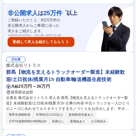
です。 【詳細】■生産計画の策定・調整■品質・衛生管理の実施■人員配
置、作業指示、安全管理■設備点検や不具合時の初期対応■生産量や不良率
※
非公開求人
25
万件
は
以上
などの数値管理■営業・物流との調整■工程改善、効率化の推進 募集職種
ご登録いただくと、約
25
万件の
酒田市【生産管理/副工場長候補】定時17時上り推奨/日本一のなめこ事業/
非公開求人からご希望に沿った
転勤無
求人をご紹介します。
※
2026年3月31日時点 ※求人数＝採用予定人数
登録して求人を紹介してもらう
正社員
株式会社リトラス
群馬【物流を支えるトラックオーダー製造】未経験歓
迎/土日祝休/残業月1h 自動車/輸送機器生産技術
25万円～36万円
月給
群馬県佐波郡
企業名 株式会社リトラス 求人名 群馬【物流を支えるトラックオーダー製
造】未経験歓迎/土日祝休/残業月1h 仕事の内容 中古トラックを一人ひとり
のニーズに合わせてカスタマイズするモノづくりをお任せします。平ボデ
ィーやセルフクレーン等の荷台製作における半自動溶接・TIG溶接や中古
業界未経験歓迎
年間休日120日以上
資格取得支援あり
車両の修繕・パーツ取付を担当します。 ■鉄板の切断（シャーリング）・
月平均残業時間20時間以内
転勤なし
退職金あり
土日祝休み
曲げ（プレス） ■半自動溶接・TIG溶接による鋼材の組み立て・荷台製作 ■
中古トラックの床板張替え・荷台亀裂の補修溶接作業 ■油圧ポンプや配管