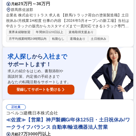
25万円～36万円
月給
群馬県佐波郡
企業名 株式会社リトラス 求人名 【群馬/トラック荷台の塗装製造職】土日
祝休み/月残業1H程度 仕事の内容 【2024年5月オープンの新工場】当社は
中古トラックの販売からカスタマイズまで一貫対応できるトラック専門企
業です。お客様希望に合わせてトラックボディーの板金・塗装仕上げをお
業界未経験歓迎
年間休日120日以上
資格取得支援あり
任せします。 【塗装】〇サンディング作業⇒塗装前の下地処理。表面を丁
月平均残業時間20時間以内
転勤なし
退職金あり
土日祝休み
寧に整え、仕上がりの良し悪しを決める重要工程。 〇パテ付け・調色⇒傷
や凹みを補修し、車体色に合わせて塗料を調整。微妙な色の違いを見極め
る職人技が磨けます。 ○養生・マスキング⇒塗装範囲を丁寧に保護し、美
求人探し
入社まで
から
しい塗り分けを実現。集中と繊細な作業が光ります。 募集職種 【群馬/ト
サポートします！
ラック荷台の塗装製造職】土日祝休み/月残業1H程度
求人の紹介をはじめ、書類添削や
面談対策、内定後の手続きまで
あなたの転職活動をサポートします。
登録してサポートを受ける
正社員
コベルコ建機日本株式会社
≪佐渡≫【営業】神戸製鋼G/年休125日・土日祝休み/ワ
ークライフバランス 自動車/輸送機器法人営業
27万3000円以上
月給