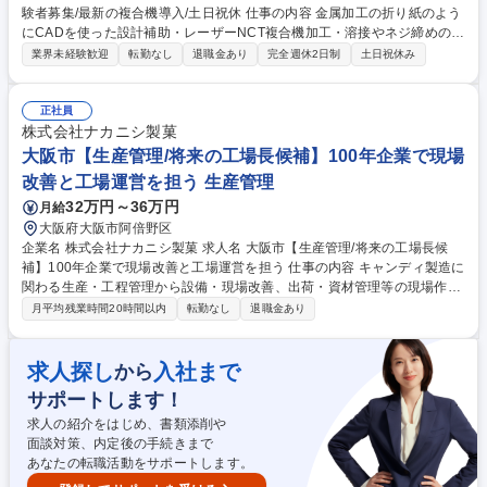
験者募集/最新の複合機導入/土日祝休 仕事の内容 金属加工の折り紙のよう
にCADを使った設計補助・レーザーNCT複合機加工・溶接やネジ締めの組
立加工等の板金技術を用いて情報通信機器の機能部品・医療・食品関連の
業界未経験歓迎
転勤なし
退職金あり
完全週休2日制
土日祝休み
筐体製品・ロボット・鉄道模型部品を製造します。 ＜業務内容＞ ■図面
（展開図）の確認・データ作成から素材選定、工程の段取り ■最新のファ
イバーレーザー複合機を用いた高精度な切断・穴あけ加工 ■プレスブレー
正社員
キ（曲げ）を用いた精密加工および高度な溶接作業全般 ■試作や小ロット
株式会社ナカニシ製菓
生産における徹底した品質管理と仕上がりの美しさの追求 ■経験やスキル
大阪市【生産管理/将来の工場長候補】100年企業で現場
に応じた、現場の製造工程効率化への提案や改善活動の推進 募集職種 ★
改善と工場運営を担う 生産管理
緑区★【精密板金加工/板金技能工】経験者募集/最新の複合機導入/土日祝
32万円～36万円
月給
休
大阪府大阪市阿倍野区
企業名 株式会社ナカニシ製菓 求人名 大阪市【生産管理/将来の工場長候
補】100年企業で現場改善と工場運営を担う 仕事の内容 キャンディ製造に
関わる生産・工程管理から設備・現場改善、出荷・資材管理等の現場作業
まで工場運営全般をお任せし、将来は工場長として活躍を期待します。自
月平均残業時間20時間以内
転勤なし
退職金あり
社ブランド開発等、会社の新たな挑戦にも携われます。 ■出荷手配、原材
料・資材受入・在庫管理・発注補助 ■数日～数週間先の生産計画策定、製
造・パートスタッフ人員配置 ■レシピ管理、製造機械設定・段取り替え・
求人探し
入社まで
から
トラブル対応 ■作業の標準化・マニュアル作成、5S活動推進、品質・生産
サポートします！
性向上のための現場改善 ※荷物（最大12kg程度）の持ち運びの作業もご
ざいます。 募集職種 大阪市【生産管理/将来の工場長候補】100年企業で
求人の紹介をはじめ、書類添削や
現場改善と工場運営を担う
面談対策、内定後の手続きまで
あなたの転職活動をサポートします。