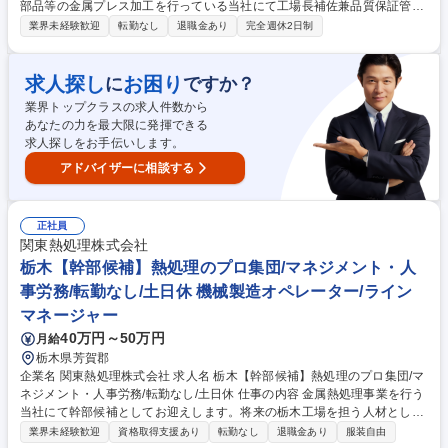
部品等の金属プレス加工を行っている当社にて工場長補佐兼品質保証管理
者をお任せいたします。これまでの品質保証の実務経験を活かし生産性や
業界未経験歓迎
転勤なし
退職金あり
完全週休2日制
品質の全体の改善を牽引していただきます。 ■自動車等向け金属プレス加
工製品の品質検査・測定等の実務 ■品質保証体制の構築・維持管理・各種
品質トラブルへの対応 ■現場への指導と業務フロー見直しによる生産性や
求人探し
お困り
に
ですか？
品質の改善 ■仕入先や協力会社等、社外関係者との品質に関する折衝業務
業界トップクラスの求人件数から
■工場長補佐としてマネジメント視点での工場運営の支援業務 各部門と連
あなたの力を最大限に発揮できる
携を図りプレイングマネージャーとしてご活躍いただきます。 募集職種
求人探しをお手伝いします。
【玉名市】品質保証管理者工場長補佐／各種金属加工業/土日休み
アドバイザーに相談する
正社員
関東熱処理株式会社
栃木【幹部候補】熱処理のプロ集団/マネジメント・人
事労務/転勤なし/土日休 機械製造オペレーター/ライン
マネージャー
40万円～50万円
月給
栃木県芳賀郡
企業名 関東熱処理株式会社 求人名 栃木【幹部候補】熱処理のプロ集団/マ
ネジメント・人事労務/転勤なし/土日休 仕事の内容 金属熱処理事業を行う
当社にて幹部候補としてお迎えします。将来の栃木工場を担う人材とし
て、熱処理加工の工程管理や品質維持/メンバーマネジメント/人事労務(健
業界未経験歓迎
資格取得支援あり
転勤なし
退職金あり
服装自由