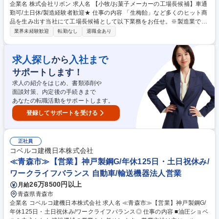
企業名 株式会社リボン 求人名 【小牧/お菓子メーカーの工場長候補】車通
勤可/土日休/製造経験者歓迎★ 仕事の内容 「生梅飴」など多くのヒット商
品を生み出す当社にて工場長候補として以下業務をお任せ。※製造業での
マネジメント経験者歓迎いたします。 ◇キャンディー製造ラインのオペレ
業界未経験歓迎
転勤なし
退職金あり
ーション補助、製造工程の把握 ◇製造スタッフ（パート・アルバイト）の
指導・育成 ◇生産計画に基づく進捗管理、品質チェック（味・見た目・包
装） ◇衛生管理・安全管理（HACCPに基づく対応） ◇設備機械の点検・
求人探し
入社まで
から
メンテナンス補助 ◇将来的には課長職として、製造部門全体の統括を担当
サポートします！
募集職種 【小牧/お菓子メーカーの工場長候補】車通勤可/土日休/製造経験
者歓迎★
求人の紹介をはじめ、書類添削や
面談対策、内定後の手続きまで
あなたの転職活動をサポートします。
登録してサポートを受ける
正社員
コベルコ建機日本株式会社
≪青森市≫【営業】神戸製鋼G/年休125日・土日祝休み/
ワークライフバランス 自動車/輸送機器法人営業
26万8500円以上
月給
青森県青森市
企業名 コベルコ建機日本株式会社 求人名 ≪青森市≫【営業】神戸製鋼G/
年休125日・土日祝休み/ワークライフバランス◎ 仕事の内容 ■油圧ショベ