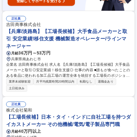
登録してサポートを受ける
正社員
吉田商事株式会社
【兵庫/淡路島】【工場長候補】大手食品メーカーと取
引 安定業績!移住支援 機械製造オペレーター/ラインマ
ネージャー
36万円～53万円
月給
兵庫県南あわじ市
企業名 吉田商事株式会社 求人名 【兵庫/淡路島】【工場長候補】大手食品
メーカーと取引◎安定業績！移住支援◎ 仕事の内容 ■誰もが食べたことの
ある食品に使われる加工品工場の運営全体を統括する工場長のポジション
です。■役員と連携した事業戦略の立案から現場の管理監督まで、工場運
業界未経験歓迎
月平均残業時間20時間以内
転勤なし
退職金あり
営の全責任者としてご活躍いただきます！ 【具体的には】 ■人材育成シス
土日祝休み
テムの確立と組織づくり ■役員と連携した事業計画の策定・実行 ■工場全
体の生産性向上・品質管理体制の構築 ■製造工程の標準化・効率化の推進
■品質基準の維持・向上 ■認証の維持・運用 ■業務改善・効率化 ■製造現場
正社員
での実作業 募集職種 【兵庫/淡路島】【工場長候補】大手食品メーカーと
株式会社菊和
取引◎安定業績！移住支援◎
【工場長候補】日本・タイ・インドに自社工場を持つダ
イカストメーカー その他機械/電気/電子製品専門職
40万円以上
月給