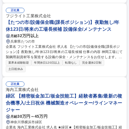
康診断手配や勤怠管理等)まで幅広くお任せします。 ■自社専用のの生産管
理システムによるリアルタイムでの進捗/納期管理 ■図面等を用いた作業指
示の標準化とエラー防止策の策定 ■工場内物流と熱処理パターン(温度/加
正社員
熱時間/冷却スピードなどの条件)の最適化 ■設備の稼働監視と品質保証へ
フジライト工業株式会社
の検査データと生産管理データ連携 ■人事労務関連/業務フロー改善/スタ
【たつの市/設備保全職(課長ポジション)】夜勤無し/年
ッフ育成/安全衛生管理/設備メンテナンス計画・管理/外部業者との折衝等
休123日/将来の工場長候補 設備保全/メンテナンス
も幅広くお任せする予定です。 募集職種 栃木【幹部候補】熱処理のプロ
32万円以上
月給
集団/マネジメント・人事労務/転勤なし/土日休
兵庫県たつの市
企業名 フジライト工業株式会社 求人名 【たつの市/設備保全職(課長ポジ
ション)】夜勤無し/年休123日/将来の工場長候補 仕事の内容 神岡工場にて
製鋼用副資材等を製造する設備の保全・メンテナンスをお任せします。現
場の実務からスタートし、5～10年後を目途に予防保全の計画策定やマネ
業界未経験歓迎
年間休日120日以上
転勤なし
完全週休2日制
ジメントを担う工場長を目指していただくポジションです。 製造設備の定
土日祝休み
期メンテナンスやトラブル対応等の実務を通じて設備仕様を把握していた
だきます。現在は修メンテナンス対応が中心ですが、今後は予防保全の強
化や効率的な稼働に向けた「将来の絵を描く」役割を期待しています。入
正社員
社後はOJTで業務を学び、段階的にマネジメント領域を広げ、最終的には
海内工業株式会社
代替わりを見据えて社長と二人三脚で工場全体の改革と運営を担う工場長
緑区 【精密板金加工/板金技能工】経験者募集/最新の複
としての活躍を想定したポジションです。 募集職種 【たつの市/設備保全
合機導入/土日祝休 機械製造オペレーター/ラインマネー
職(課長ポジション)】夜勤無し/年休123日/将来の工場長候補
ジャー
30万円～45万円
月給
神奈川県横浜市緑区
企業名 海内工業株式会社 求人名 ★緑区★【精密板金加工/板金技能工】経