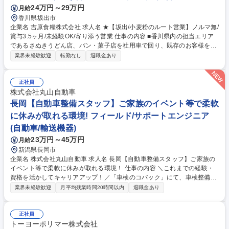
24万円～29万円
月給
香川県坂出市
企業名 吉原食糧株式会社 求人名 ★【坂出/小麦粉のルート営業】ノルマ無/
賞与3.5ヶ月/未経験OK/寄り添う営業 仕事の内容 ■香川県内の担当エリア
であるさぬきうどん店、パン・菓子店を社用車で回り、既存のお客様を中
心に定期訪問を行います。最初は同行をしながら営業上司が十分なサポー
業界未経験歓迎
転勤なし
退職金あり
トを行います。 当社は明治35年の創業以来、一貫して「小麦」を通じた
食文化の創造に邁進してきました。 伝統の技術を守り続ける一方、独自の
製粉技術による「ハイブリッド小麦粉」の開発、更には「健康機能性」に
正社員
着目した新ジャンルの開拓等、様々な挑戦をしてきました。結果、経済産
株式会社丸山自動車
業省の「地域未来牽引企業」にも選ばれ、香川から全国へ、そして未来へ
長岡【自動車整備スタッフ】ご家族のイベント等で柔軟
と新しい食の可能性を発信し続けています。弊社の製品を市場に広げてみ
に休みが取れる環境! フィールド/サポートエンジニア
ませんか？ 募集職種 ★【坂出/小麦粉のルート営業】ノルマ無/賞与3.5ヶ
(自動車/輸送機器)
月/未経験OK/寄り添う営業
23万円～45万円
月給
新潟県長岡市
企業名 株式会社丸山自動車 求人名 長岡【自動車整備スタッフ】ご家族の
イベント等で柔軟に休みが取れる環境！ 仕事の内容 ＼これまでの経験・
資格を活かしてキャリアアップ！／「車検のコバック」にて、車検整備、
一般修理、点検業務全般をお任せします。複数名での分担作業で負担も少
業界未経験歓迎
月平均残業時間20時間以内
退職金あり
なく、働きやすいクリーンな環境です！ 【即戦力としてご活躍いただけま
す！】これまでの経験に応じて、車検整備や法定点検、一般修理からお任
せします。★1台を複数名で分担するため、一人に業務が集中することは
正社員
ありません。★設備も充実しており、夏場はエアコン・冷風機、冬場はス
トーヨーポリマー株式会社