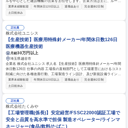
ルを中心とした建設機械の営業をお任せします。営業方法は主に、ルート
営業となり、建設会社や建機のレンタル会社等を対象にコベルコ建機製の
業界未経験歓迎
年間休日120日以上
退職金あり
完全週休2日制
建設機械を販売します。 既存のお客様が中心になる為、買い替えの提案が
土日祝休み
メインとなります。他にも、新規のお客様への開拓営業や、販売代理店の
フォローを行います。建設機械の販売においては、販売後も機械が問題な
く稼働できるように社内の整備部門と連携して顧客のサポートを行いま
正社員
す。 目標管理については、実績に応じて営業所単位の目標から個人目標に
株式会社ユニシス
販売台数が割り振られます。 募集職種 ≪青森市≫【営業】神戸製鋼G/年
【生産技術】医療用特殊針メーカー/年間休日数126日
休125日・土日祝休み/ワークライフバランス◎
医療機器生産技術
30万円以上
月給
埼玉県越谷市
企業名 株式会社ユニシス 求人名 【生産技術】医療用特殊針メーカー/年間
休日数126日 仕事の内容 工場長の直轄部門として工場運営におけるコスト
削減に向けた各種改善行動、工場製造ライン設計、及び新規設備ライン導
入など、戦略的な活動を行っていただきます。 【詳細】 ・工程改善、及
業界未経験歓迎
年間休日120日以上
退職金あり
完全週休2日制
び品質改善などQC活動の中心として活動 ・生産効率の向上を現場部門と
土日祝休み
協力して推進 ・製造委託先の指導も担います 募集職種 【生産技術】医療
用特殊針メーカー/年間休日数126日
正社員
株式会社たくみや
【工場管理職(係長)】安定経営/FSSC22000認証工場で
安全と品質を高水準で担保 製造オペレーター/ラインマ
ネージャー(食品/飲料/たばこ)