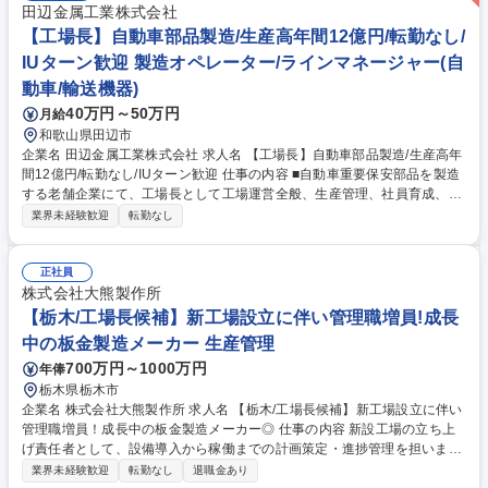
田辺金属工業株式会社
【工場長】自動車部品製造/生産高年間12億円/転勤なし/
IUターン歓迎 製造オペレーター/ラインマネージャー(自
動車/輸送機器)
40万円～50万円
月給
和歌山県田辺市
企業名 田辺金属工業株式会社 求人名 【工場長】自動車部品製造/生産高年
間12億円/転勤なし/IUターン歓迎 仕事の内容 ■自動車重要保安部品を製造
する老舗企業にて、工場長として工場運営全般、生産管理、社員育成、環
境関連、ISO対応など多岐に渡る業務を担当。これまでのマネジメント経
業界未経験歓迎
転勤なし
験を存分に活かせるポジションです。 ■自動車重要保安部品を製造する当
社にて工場長をお任せします。工場運営全般、生産管理、社員育成、環境
関連対応、ISO対応など多岐に渡る業務を担当していただきます。 ■昭和4
正社員
5年創立以来50年以上の歴史があり、最先端の生産ラインで高度かつ高品
株式会社大熊製作所
質な自動車関連部品を年間12億円生産しています。入社後はまず全体の流
【栃木/工場長候補】新工場設立に伴い管理職増員!成長
れや雰囲気になれていただくことからスタートします。 募集職種 【工場
中の板金製造メーカー 生産管理
長】自動車部品製造/生産高年間12億円/転勤なし/IUターン歓迎
700万円～1000万円
年俸
栃木県栃木市
企業名 株式会社大熊製作所 求人名 【栃木/工場長候補】新工場設立に伴い
管理職増員！成長中の板金製造メーカー◎ 仕事の内容 新設工場の立ち上
げ責任者として、設備導入から稼働までの計画策定・進捗管理を担いま
す。 (変更範囲：当社業務全般) 板金加工を中心とした生産工程の最適化、
業界未経験歓迎
転勤なし
退職金あり