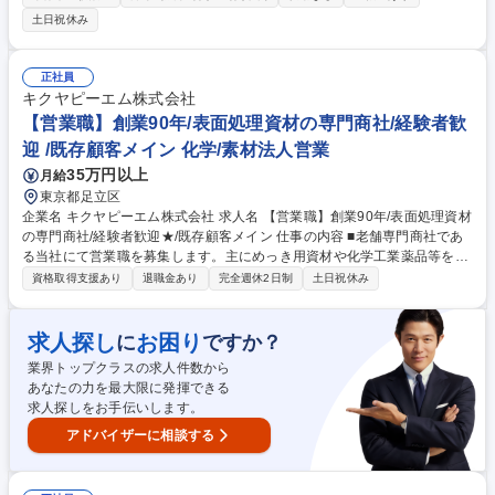
ば、まずはカジュアルにお話ししましょう！ ・搬入された野菜の選別、洗
土日祝休み
浄、皮むき作業（機械および手作業）・乾燥機への投入と温度・時間管理
（マニュアル完備）・乾燥完了後の計量、梱包、出荷準備・工場内の清
掃、衛生管理 ★入社後の流れ まずは先輩社員（OJT）が横について、機
正社員
械の使い方や野菜の扱い方をイチからお教えします。未経験からスタート
キクヤピーエム株式会社
したメンバーが多数活躍中！「わからないことはすぐ聞ける」フラットで
【営業職】創業90年/表面処理資材の専門商社/経験者歓
優しい社風です。 募集職種 【南あわじ/製造】未経験★UIターン大歓迎！
迎 /既存顧客メイン 化学/素材法人営業
淡路島の誇る玉ねぎ加工★安定経営
35万円以上
月給
東京都足立区
企業名 キクヤピーエム株式会社 求人名 【営業職】創業90年/表面処理資材
の専門商社/経験者歓迎★/既存顧客メイン 仕事の内容 ■老舗専門商社であ
る当社にて営業職を募集します。主にめっき用資材や化学工業薬品等を数
名の町工場の経営者から100名規模の工場の工場長等に対し製品の価格交
資格取得支援あり
退職金あり
完全週休2日制
土日祝休み
渉、設備更新、消耗品の交換等営業をお任せします。 【詳細】週数回～月
一回の顧客訪問/各仕入先・得意先への受発注業務/市場調査 等 ■新規2割、
既存8割ほどです。はじめは既存顧客をメインに対応いただきます。 【や
求人探し
お困り
に
ですか？
りがい】商社の営業として、会社の信用とともに『あなた自身』を買って
業界トップクラスの求人件数から
いただき長くお客様と関係を構築することをモットーにしております。本
あなたの力を最大限に発揮できる
当の意味で顧客のためになる提案を追求して、感謝の言葉をいただくこと
求人探しをお手伝いします。
ができます。 募集職種 【営業職】創業90年/表面処理資材の専門商社/経験
者歓迎★/既存顧客メイン
アドバイザーに相談する