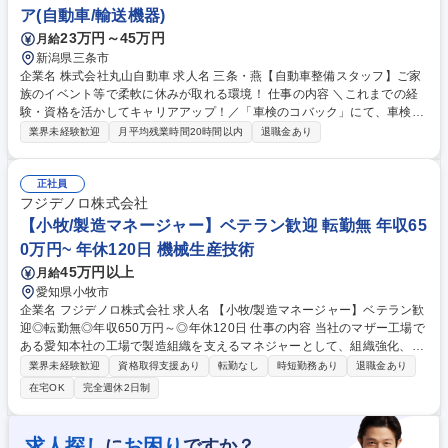
ア(自動車/輸送機器)
ープ企業◎建築床材用接着剤のパイオニア企業!
23万円～45万円
月給
新潟県三条市
企業名 株式会社丸山自動車 求人名 三条・燕【自動車整備スタッフ】ご家
族のイベント等で柔軟に休みが取れる環境！ 仕事の内容 ＼これまでの経
験・資格を活かしてキャリアアップ！／「車検のコバック」にて、車検整
備、一般修理、点検業務全般をお任せします。複数名での分担作業で負担
業界未経験歓迎
月平均残業時間20時間以内
退職金あり
も少なく、働きやすいクリーンな環境です！ 【即戦力としてご活躍いただ
けます！】これまでの経験に応じて、車検整備や法定点検、一般修理から
お任せします。★1台を複数名で分担するため、一人に業務が集中するこ
正社員
とはありません。★設備も充実しており、夏場はエアコン・冷風機、冬場
フジデノロ株式会社
はストーブ・防寒着を完備！経験者が無理なく長く働き続けられる、快適
【小牧/製造マネージャー】ベテラン歓迎 転勤無 年収65
な工場環境を整えています。 募集職種 三条・燕【自動車整備スタッフ】
0万円~ 年休120日 機械生産技術
ご家族のイベント等で柔軟に休みが取れる環境！
45万円以上
月給
愛知県小牧市
企業名 フジデノロ株式会社 求人名 【小牧/製造マネージャー】ベテラン歓
迎◎転勤無◎年収650万円～◎年休120日 仕事の内容 当社のマザー工場で
ある愛知本社の工場で製造組織を支えるマネジャーとして、組織強化、生
産性向上、品質改善、人材育成など全体の業務をお任せします。 製造部長
業界未経験歓迎
資格取得支援あり
転勤なし
時短勤務あり
退職金あり
の右腕として組織課題や製造課題に一緒に取り組んでいただくことを期待
在宅OK
完全週休2日制
します。 ＜具体的には＞ ■QCDSのマネジメント管理 ■生産体制・品質管
理体制などの各種仕組みを改善・管理・運用 ■メンバーの育成 募集職種
【小牧/製造マネージャー】ベテラン歓迎◎転勤無◎年収650万円～◎年休
求人探し
お困り
に
ですか？