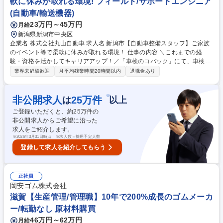
軟に休みが取れる環境! フィールド/サポートエンジニア
経営層に近いやりがいポジション/賞与3回
(自動車/輸送機器)
23万円～45万円
月給
新潟県新潟市中央区
企業名 株式会社丸山自動車 求人名 新潟市【自動車整備スタッフ】ご家族
のイベント等で柔軟に休みが取れる環境！ 仕事の内容 ＼これまでの経
験・資格を活かしてキャリアアップ！／「車検のコバック」にて、車検整
備、一般修理、点検業務全般をお任せします。複数名での分担作業で負担
業界未経験歓迎
月平均残業時間20時間以内
退職金あり
も少なく、働きやすいクリーンな環境です！ 【即戦力としてご活躍いただ
けます！】これまでの経験に応じて、車検整備や法定点検、一般修理から
お任せします。★1台を複数名で分担するため、一人に業務が集中するこ
※
非公開求人
25
万件
は
以上
とはありません。★設備も充実しており、夏場はエアコン・冷風機、冬場
ご登録いただくと、約
25
万件の
はストーブ・防寒着を完備！経験者が無理なく長く働き続けられる、快適
非公開求人からご希望に沿った
な工場環境を整えています。 募集職種 新潟市【自動車整備スタッフ】ご
求人をご紹介します。
家族のイベント等で柔軟に休みが取れる環境！
※
2026年3月31日時点 ※求人数＝採用予定人数
登録して求人を紹介してもらう
正社員
岡安ゴム株式会社
滋賀【生産管理/管理職】10年で200%成長のゴムメーカ
ー/転勤なし 原材料購買
46万円～62万円
月給