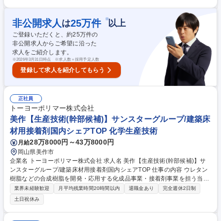
インとなります。他にも、新規のお客様への開拓営業や、販売代理店のフ
ォローを行います。建設機械の販売においては、販売後も機械が問題なく
稼働できるように社内の整備部門と連携して顧客のサポートを行います。
※
非公開求人
25
万件
は
以上
目標管理については、実績に応じて営業所単位の目標から個人目標に販売
ご登録いただくと、約
25
万件の
台数が割り振られます。 募集職種 ≪盛岡≫【営業】神戸製鋼G/年休125
非公開求人からご希望に沿った
日・土日祝休み/ワークライフバランス◎
求人をご紹介します。
※
2026年3月31日時点 ※求人数＝採用予定人数
登録して求人を紹介してもらう
正社員
トーヨーポリマー株式会社
美作【生産技術(幹部候補)】サンスターグループ/建築床
材用接着剤国内シェアTOP 化学生産技術
28万8000円～43万8000円
月給
岡山県美作市
企業名 トーヨーポリマー株式会社 求人名 美作【生産技術(幹部候補)】サ
ンスターグループ/建築床材用接着剤国内シェアTOP 仕事の内容 ウレタン
樹脂などの合成樹脂を開発・応用する化成品事業・接着剤事業を担う当社
岡山工場にて、生産技術として、研究開発品の量産化条件の検討や、量産
業界未経験歓迎
月平均残業時間20時間以内
退職金あり
完全週休2日制
品の品質の維持向上及び生産性向上に寄与していただきます。 ◆生産工程
土日祝休み
の合理化改善の検討◆製品の歩留まり向上及び品質の維持向上の検討◆量
産化技術の検討 ※組織の中に設備設計及び保全を検討する方はいるので、