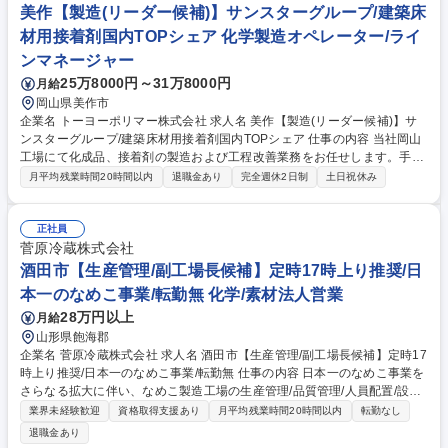
トーブ・防寒着を完備！経験者が無理なく長く働き続けられる、快適な工
美作【製造(リーダー候補)】サンスターグループ/建築床
場環境を整えています。 募集職種 長岡【自動車整備スタッフ】ご家族の
材用接着剤国内TOPシェア 化学製造オペレーター/ライ
イベント等で柔軟に休みが取れる環境！
ンマネージャー
25万8000円～31万8000円
月給
岡山県美作市
企業名 トーヨーポリマー株式会社 求人名 美作【製造(リーダー候補)】サ
ンスターグループ/建築床材用接着剤国内TOPシェア 仕事の内容 当社岡山
工場にて化成品、接着剤の製造および工程改善業務をお任せします。手順
通り/狙い通り進んでいるかを調べつつ、料理や実験のようにモノづくりを
月平均残業時間20時間以内
退職金あり
完全週休2日制
土日祝休み
進めていきます。 【業務の流れ】始業時に担当者間で状況を引き継いで交
代＞製造スケジュールに沿って製品の製造(機械操作と、レシピや諸条件
や工程が正しいか数値の確認と記録）＞工程内での製品の品質チェック＞
正社員
原料・製品等を保管場所へ移動して保管 【参考：製品情報】https://toyop
菅原冷蔵株式会社
olymer.co.jp/products/adhesives/ 募集職種 美作【製造(リーダー候補)】サ
酒田市【生産管理/副工場長候補】定時17時上り推奨/日
ンスターグループ/建築床材用接着剤国内TOPシェア
本一のなめこ事業/転勤無 化学/素材法人営業
28万円以上
月給
山形県飽海郡
企業名 菅原冷蔵株式会社 求人名 酒田市【生産管理/副工場長候補】定時17
時上り推奨/日本一のなめこ事業/転勤無 仕事の内容 日本一のなめこ事業を
さらなる拡大に伴い、なめこ製造工場の生産管理/品質管理/人員配置/設備
管理の改善を担います。将来工場長を目指しながら工場運営をリードいた
業界未経験歓迎
資格取得支援あり
月平均残業時間20時間以内
転勤なし
だきます。機械稼働時間は16時30分までです。 なめこ製造に関する工程
退職金あり
を理解し、工場全体を見渡しながら運営を支えるマネジメント業務が中心