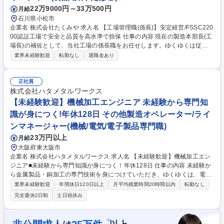
22万9000円～33万500円
月給
石川県小松市
企業名 株式会社たくみや 求人名 【工場管理職(係長)】安定経営/FSSC220
00認証工場で安全と品質を高水準で担保 仕事の内容 現在の製造本部長(工
場長)の補佐として、当社工場の係長職をお任せします。ゆくゆくは従業
員指導等、製造ラインや包装ラインをお任せします。【業務内容の変更範
業界未経験歓迎
転勤なし
退職金あり
囲：当社業務全般】 【具体的には】 ■製品原料の調合や操業準備■製造/包
装工程の業務の管理■生産機器類の調整■入出庫管理■その他、生産本部長
の指示に従う付属業務など 食品製造業での工場勤務経験があり、マネジメ
正社員
ントもされていた方が適任です。製造ラインの保守管理業務も一部発生し
株式会社ハタメタルワークス
ますので、電気系の知識がお有りですと望ましいです。 募集職種 【工場
【未経験歓迎】機械加工エンジニア 未経験から専門知
管理職(係長)】安定経営/FSSC22000認証工場で安全と品質を高水準で担
識が身につく!年休128日 その他製造オペレーター/ライ
保
ンマネージャー(機械/電気/電子製品専門職)
23万円以上
月給
大阪府東大阪市
企業名 株式会社ハタメタルワークス 求人名 【未経験歓迎】機械加工エン
ジニア■未経験から専門知識が身につく！年休128日 仕事の内容 未経験か
ら金属製品・銅加工の専門技術を身につけていただき、ゆくゆくは、電源
装置・配電盤・制御盤等に使用される金属製品のプレス加工・機械 加工全
業界未経験歓迎
年間休日120日以上
月平均残業時間20時間以内
転勤なし
般をお任せ致します。 ★イチオシ★年休128日！完全週休2日で残業少の
完全週休2日制
土日祝休み
冷暖房完備の屋内作業 データセンターや電気自動車（EV）の需要拡大で
世界的にニーズが増えている『銅』の加工に特化することで、会社として
も安定拡大中！ 【入社後について】 工場長が一人立ちまでを丁寧にサポ
※