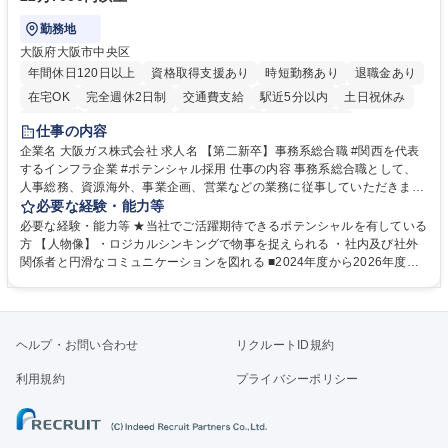
勤務地
大阪府大阪市中央区
年間休日120日以上
資格取得支援あり
時短勤務あり
退職金あり
在宅OK
完全週休2日制
交通費支給
駅近5分以内
土日祝休み
服装自由
第二新卒歓迎
寮・社宅あり
食事補助あり
仕事の内容
企業名 大阪ガス株式会社 求人名 【第二新卒】事務系総合職 #関西を代表
するインフラ企業 #ポテンシャル採用 仕事の内容 事務系総合職として、
人事総務、資源海外、事業企画、営業などの業務に従事していただきま
す。 【業務内容の一例】■所属事業部の勤労業務 ■海外に関係する各種業
必要な経験・能力等
務 ■営業部門の企画スタッフ、ルート営業 【キャリアパス】入社後の配属
必要な経験・能力等 ★当社でご活躍期待できるポテンシャルを有している
ポジションで一定期間ご活躍頂いた後、本人の適性及び将来のキャリアを
方 【人物像】・ロジカルシンキングで物事を捉えられる ・社内及び社外
鑑みてジョブローテーションを行います。 【育成】OJTでの現場育成や研
関係者と円滑なコミュニケーションを図れる ■2024年度から2026年度ま
修カリキュラムを通じて、Daigasグループの業務で必要となる知識につい
での3ヵ年を対象とする「Daigasグループ中期経営計画2026」を策定しま
て学んでいただきます。 募集職種 【第二新卒】事務系総合職 #関西を代
した。https://www.osakagas.co.jp/company/press/pr2024/1777576_564
表するインフラ企業 #ポテンシャル採用
72.html ■エネルギーセキュリティの不安定化や気候変動による自然災害の
甚大化など、これまで以上に社会課題解決の重要性が高まっています。
ヘルプ・お問い合わせ
リクルートID規約
「未来の日常」の創造に向けて持続可能な社会の実現に貢献してまいりま
す。 学歴・資格 学歴：大学院 大学 語学力： 資格：
利用規約
プライバシーポリシー