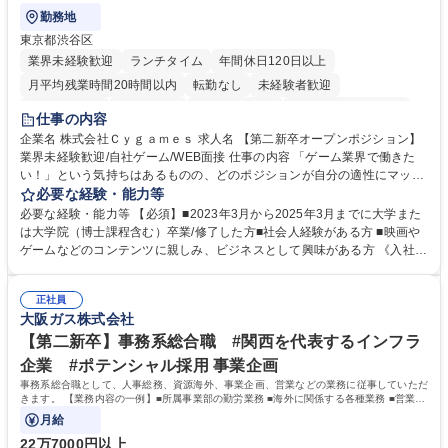
勤務地
東京都渋谷区
業界未経験歓迎
ランチタイム
年間休日120日以上
月平均残業時間20時間以内
転勤なし
未経験者歓迎
住宅手当あり
経験者歓迎
完全週休2日制
インセンティブあり
仕事の内容
交通費支給
土日祝休み
服装自由
昼食補助あり
第二新卒歓迎
企業名 株式会社Ｃｙｇａｍｅｓ 求人名 【第二新卒オープンポジション】
業界未経験歓迎/自社ゲーム/WEB面接 仕事の内容 「ゲーム業界で働きた
食事補助あり
い！」という気持ちはあるものの、どのポジションが自分の適性にマッチ
しているか悩んでいる方が対象となります！ 総合職（プランナー/データ
必要な経験・能力等
アナリストなど）、技術職（開発エンジニ ア/インフラエンジニアな
必要な経験・能力等 【必須】■2023年3月から2025年3月までに大学また
ど）、デザイン職（デザイナー/イラストレ ーターなど）等から、面接で
は大学院（博士課程含む）卒業/修了した方■社会人経験がある方 ■映画や
ご希望と適正にマッチしたポジションをご案内いたします。ゲームやエン
ゲームなどのコンテンツに親しみ、ビジネスとして興味がある方 《入社実
タメコンテンツが大好きで、「ゲーム業界の未来を自らの手で作りたい」
績 例》 ・メーカー → プロジェクトマネージャー ・ソーシャルゲーム →
「最高のコンテンツを作るためには、何でもやる」という情熱に溢れた方
ゲームプランナー ・通信 → ゲームエンジニア ・独立行政法人 → データ
のご応募をお待ちしております。 募集職種 【第二新卒オープンポジショ
正社員
サイエンティスト 学歴・資格 学歴：大学院 大学 語学力： 資格：
大阪ガス株式会社
ン】業界未経験歓迎/自社ゲーム/WEB面接
【第二新卒】事務系総合職 #関西を代表するインフラ
企業 #ポテンシャル採用 事業企画
事務系総合職として、人事総務、資源海外、事業企画、営業などの業務に従事していただ
きます。 【業務内容の一例】■所属事業部の勤労業務 ■海外に関係する各種業務 ■営業部
門の企画スタッフ、ルート営業
月給
22万7000円以上