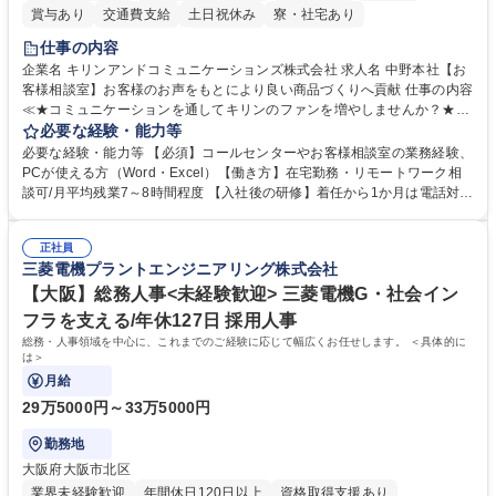
賞与あり
交通費支給
土日祝休み
寮・社宅あり
仕事の内容
企業名 キリンアンドコミュニケーションズ株式会社 求人名 中野本社【お
客様相談室】お客様のお声をもとにより良い商品づくりへ貢献 仕事の内容
≪★コミュニケーションを通してキリンのファンを増やしませんか？★≫
お客様のお声をより良い商品づくりに活かしていく上で、窓口となるお客
必要な経験・能力等
様相談室でのお仕事です。 日々お客様からいただくキリングループへのご
必要な経験・能力等 【必須】コールセンターやお客様相談室の業務経験、
意見を、企業活動に活かしています。お客様からの声に迅速かつ誠意をも
PCが使える方（Word・Excel）【働き方】在宅勤務・リモートワーク相
って対応、情報提供するとともにグループ内活動に反映しています。 【具
談可/月平均残業7～8時間程度 【入社後の研修】着任から1か月は電話対応
体的には】電話応対、メール、お手紙対応、ご指摘品調査報告書作成、有
のOJTを中心に実施し、電話対応に慣れた段階でメール・手紙のOJTを実
人チャットボット対応など。 【1日の対応件数】■電話：月間一人当たり
施する予定です。独り立ち以降もしっかりフォローする体制を整えていま
平均100件前後■メール・手紙：同上40件前後 募集職種 中野本社【お客様
正社員
すのでご安心ください。 【当社について】キリングループの広報機能を担
三菱電機プラントエンジニアリング株式会社
相談室】お客様のお声をもとにより良い商品づくりへ貢献
う会社として、お客様との出会いを大切にし、磨き上げたホスピタリティ
を込めてコミュニケーションをとりながら広報関連業務を行っておりま
【大阪】総務人事<未経験歓迎> 三菱電機G・社会イン
す。 学歴・資格 学歴：大学院 大学 高専 短大 専修学校 高校 語学力： 資
フラを支える/年休127日 採用人事
格：
総務・人事領域を中心に、これまでのご経験に応じて幅広くお任せします。 ＜具体的に
は＞
月給
29万5000円～33万5000円
勤務地
大阪府大阪市北区
業界未経験歓迎
年間休日120日以上
資格取得支援あり