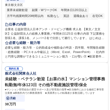
東京都文京区
業界未経験歓迎
副業・WワークOK
年間休日120日以上
月平均残業時間20時間以内
転勤なし
英語
退職金あり
在宅OK
賞与あり
育休あり
完全週休2日制
交通費支給
土日祝休み
仕事の内容
食事補助あり
企業名 公益財団法人日本アンチ・ドーピング機構 求人名 【東京／文京
区】公益財団法人の総務人事業務／年間休日125日 仕事の内容 下記業務を
部長1名、課長1名、メンバー2名で分担して遂行しています。 はじめは担
当者として業務を覚えていただき、ゆくゆくはリーダーやマネージャーポ
必要な経験・能力等
ジションとして活躍いただくことを期待しています。 【総務・人事グルー
必要な経験・能力等 ・公的助成金や補助金の申請・四半期、年間報告経験
プの業務内容】 ・人事制度関連 ・採用活動 ・教育研修の企画、実行 ・勤
・総務経験 ・PCスキル中級以上（Word、Excel、PowerPoint） ・社内外
怠管理 ・官公庁への各種提出 ・法定の会議運営（評議員会、理事会） ・
と円滑な調整ができるコミュニケーション能力 ・口が堅い方 ■歓迎要件
コンプライアンス ・内部規程やルールの管理、整備、文書管理 ・契約関
・採用業務経験 ・英語に抵抗がない方 ・営業経験 学歴・資格 学歴：大学
連 ・衛生管理 ・防災関連・公的助成金の管理・オフィス、ファシリティ
院 大学 高専 短大 専修学校 高校 語学力： 資格：
管理 ・福利厚生関連 ・職員からの問合せ、相談対応 ・その他日常の総務
契約社員
株式会社関東合人社
業務全般 募集職種 【東京／文京区】公益財団法人の総務人事業務／年間
休日125日
未経験・ベテラン歓迎【お茶の水】マンション管理事務
転勤無/年休123日 その他不動産施設管理/保全
■マンション管理組合の運営サポート及び管理員の指導 ■担当物件における修繕工事等受
注業務 ■事務所内での事務業務等 ★異業界からの転職者が多数活躍しています
月給
38万円