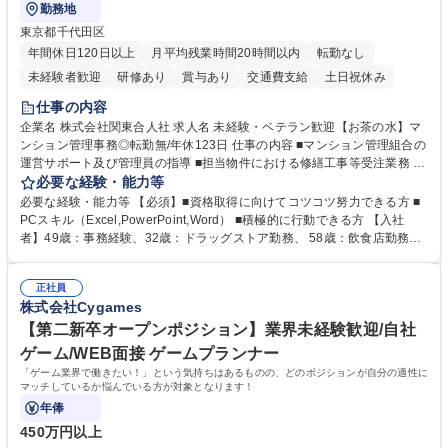
勤務地
東京都千代田区
年間休日120日以上
月平均残業時間20時間以内
転勤なし
未経験者歓迎
研修あり
賞与あり
交通費支給
土日祝休み
仕事の内容
企業名 株式会社関東合人社 求人名 未経験・ベテラン歓迎【お茶の水】マ
ンション管理事務◎転勤無/年休123日 仕事の内容 ■マンション管理組合の
運営サポート及び管理員の指導 ■担当物件における修繕工事等受注業務 ■
事務所内での事務業務等 ★異業界からの転職者が多数活躍しています
必要な経験・能力等
【年収補足】532万円 ＋別途インセンティヴで平均約100万円/年（昨年度
必要な経験・能力等 【必須】■資格取得に向けてコツコツ努力できる方 ■
実績） ＋管理業務主任者資格手当50,000円/月 ★親会社である株式会社合
PCスキル（Excel,PowerPoint,Word） ■積極的に行動できる方 【入社
人社計画研究所社のグループ会社として、質の高いサービスと適性価格を
者】49歳：事務経験、32歳：ドラッグストア勤務、 58歳：飲食店勤務
武器に約20年受託戸数増加中です。https://www.gojin.co.jp/abt/abt_3.html
等：中途採用の9割が未経験者！ 【資格取得支援】■メンター制度■社内模
募集職種 未経験・ベテラン歓迎【お茶の水】マンション管理事務◎転勤
試や研修制度など充実！ ＊未資格者の8割以上が入社2年以内に資格を取
無/年休123日
正社員
得出来ております！ 【魅力】■フレックス制度、未経験からでも下限年収
株式会社Cygames
を一律支給！ ■管理業務主任者資格取得後には50,000円/月の手当あり！
学歴・資格 学歴：大学院 大学 高専 短大 専修学校 高校 語学力： 資格：第
【第二新卒オープンポジション】業界未経験歓迎/自社
一種運転免許普通自動車
ゲーム/WEB面接 ゲームプランナー
「ゲーム業界で働きたい！」という気持ちはあるものの、どのポジションが自分の適性に
マッチしているか悩んでいる方が対象となります！
年俸
450万円以上