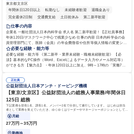
東京都文京区
年間休日120日以上
転勤なし
未経験者歓迎
退職金あり
完全週休2日制
交通費支給
土日祝休み
第二新卒歓迎
仕事の内容
企業名 一般社団法人日本内科学会 求人名 第二新卒歓迎！【正社員事務】
年休120日/デスクワーク中心で残業少なめ 仕事の内容 日本内科学会の会
員管理部門にて、医師（会員）の年会費徴収や住所等個人情報の変更シス
テム入力、電話・FAX対応をお任せします。将来的には、各種委員会の運
必要な経験・能力等
営事務局業務などにも幅広く携わっていただきます。 【会員管理・データ
必要な経験・能力等 《第二新卒・業界未経験・職種未経験歓迎》 【必
入力業務】 ・医師（会員）の住所変更、個人情報のシステム登録・更新
須】基本的なPC操作（Word、Excelによるデータ入力やメール対応等）
・年会費の徴収管理や入金データの照合確認 【問い合わせ対応】 ・会員
ができる方 【魅力点】 ・年休120日以上に加え、9時～17時の「実働7時
（医師）からの電話、FAX、ネット申請に伴う相談受付 ・複雑な案件のへ
間勤務」で残業も少なくワークライフバランスは抜群です。 【将来的な業
のエスカレーション・連携対応 募集職種 第二新卒歓迎！【正社員事務】
務（各種委員会運営）】 ・学会内における各種委員会のスケジュール調
年休120日/デスクワーク中心で残業少なめ
正社員
整、資料作成、当日の運営サポート 学歴・資格 学歴：大学院 大学 語学
公益財団法人日本アンチ・ドーピング機構
力： 資格：
【東京/文京区】公益財団法人の総務人事業務/年間休日
125日 総務
下記業務を部長1名、課長1名、メンバー2名で分担して遂行しています。 はじめは担当
者として業務を覚えていただき、ゆくゆくはリーダーやマネージャーポジションとして活
躍いただくことを期待しています。
月給
27万円～35万円
勤務地