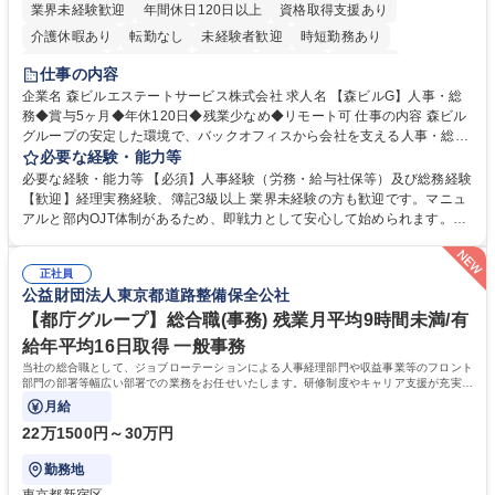
業界未経験歓迎
年間休日120日以上
資格取得支援あり
介護休暇あり
転勤なし
未経験者歓迎
時短勤務あり
経験者歓迎
退職金あり
在宅OK
賞与あり
育休あり
仕事の内容
完全週休2日制
交通費支給
長期歓迎
駅近5分以内
土日祝休み
企業名 森ビルエステートサービス株式会社 求人名 【森ビルG】人事・総
務◆賞与5ヶ月◆年休120日◆残業少なめ◆リモート可 仕事の内容 森ビル
グループの安定した環境で、バックオフィスから会社を支える人事・総務
をお任せします。 労務と総務の業務をバランスよく担当し、ゆくゆくは制
必要な経験・能力等
度改定などのコア業務にも挑戦できる、やりがいある環境です。 ■勤怠管
必要な経験・能力等 【必須】人事経験（労務・給与社保等）及び総務経験
理、給与計算、社会保険手続き、年末調整等の労務管理全般 ■入退社手続
【歓迎】経理実務経験、簿記3級以上 業界未経験の方も歓迎です。マニュ
き、社内規定の改定や人事制度改定などのコア業務 ■社内イベントの企画
アルと部内OJT体制があるため、即戦力として安心して始められます。
運営やその他総務業務全般 ※労務と総務を1：1の割合でお任せ。 入社後
【魅力・やりがい】森ビルGの安定基盤で労務から総務まで幅広く携われ
は部内のOJTを中心に、あなたの経験に合わせて不足している部分はいつ
ます。定型業務に留まらず、社内規定や人事制度の改定など会社のコア業
でも質問・相談できる環境が整っているため、安心して成長できます。 募
正社員
務に挑戦できるため、自身の成長と組織への貢献度をダイレクトに実感で
公益財団法人東京都道路整備保全公社
集職種 【森ビルG】人事・総務◆賞与5ヶ月◆年休120日◆残業少なめ◆
きます。 残業少なめ、週1日リモート可など、ワークライフバランスを保
リモート可
ち長期活躍できる環境です。 「これまでの幅広い経験を活かし、長期的な
【都庁グループ】総合職(事務) 残業月平均9時間未満/有
キャリアを築きたい」という前向きな意欲と挑戦を全力で応援します。 学
給年平均16日取得 一般事務
歴・資格 学歴：大学院 大学 高専 短大 専修学校 高校 語学力： 資格：日商
当社の総合職として、ジョブローテーションによる人事経理部門や収益事業等のフロント
簿記検定1級 日商簿記検定2級 日商簿記検定3級
部門の部署等幅広い部署での業務をお任せいたします。研修制度やキャリア支援が充実し
ております！ ※下記業務詳細
月給
22万1500円～30万円
勤務地