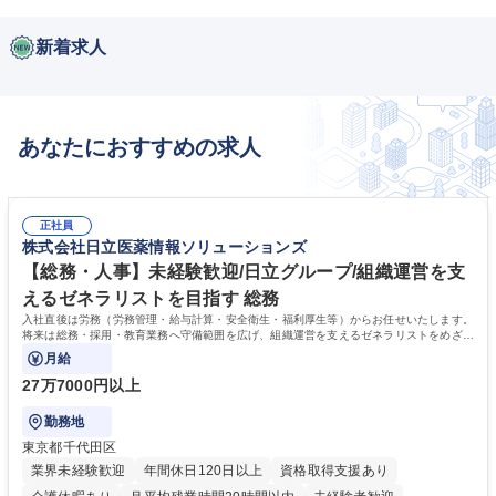
新着求人
あなたにおすすめの求人
正社員
株式会社日立医薬情報ソリューションズ
【総務・人事】未経験歓迎/日立グループ/組織運営を支
えるゼネラリストを目指す 総務
入社直後は労務（労務管理・給与計算・安全衛生・福利厚生等）からお任せいたします。
将来は総務・採用・教育業務へ守備範囲を広げ、組織運営を支えるゼネラリストをめざせ
ます。
月給
27万7000円以上
勤務地
東京都千代田区
業界未経験歓迎
年間休日120日以上
資格取得支援あり