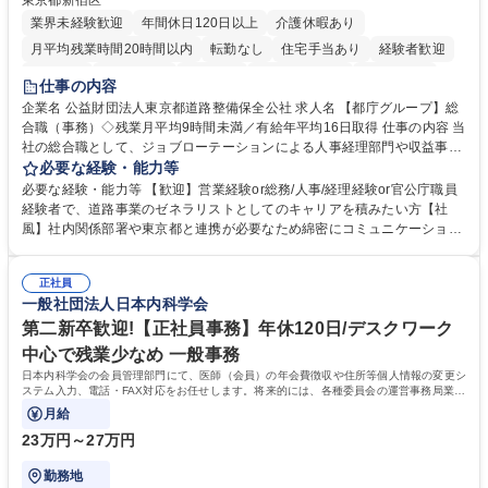
東京都新宿区
業界未経験歓迎
年間休日120日以上
介護休暇あり
月平均残業時間20時間以内
転勤なし
住宅手当あり
経験者歓迎
研修あり
退職金あり
賞与あり
完全週休2日制
交通費支給
仕事の内容
駅近5分以内
資格取得手当あり
食事補助あり
企業名 公益財団法人東京都道路整備保全公社 求人名 【都庁グループ】総
合職（事務）◇残業月平均9時間未満／有給年平均16日取得 仕事の内容 当
社の総合職として、ジョブローテーションによる人事経理部門や収益事業
等のフロント部門の部署等幅広い部署での業務をお任せいたします。研修
必要な経験・能力等
制度やキャリア支援が充実しております！ ※下記業務詳細 【業務詳細】■
必要な経験・能力等 【歓迎】営業経験or総務/人事/経理経験or官公庁職員
管理部門：広報、人事、経理など当公社の運営に係る管理業務 ■収益部
経験者で、道路事業のゼネラリストとしてのキャリアを積みたい方【社
門：駐車場の新規開拓、管理運営、新宿駅西口広場の「イベントコーナ
風】社内関係部署や東京都と連携が必要なため綿密にコミュニケーション
ー」などの管理運営 ■道路部門：整備の急がれる骨格幹線道路や木造住宅
を図っています。 【業務の魅力】■幅広く携われる：総合職（事務）で
密集地域の特定整備路線の用地取得、道路に関する普及啓発事業、都内の
は、駐車場の管理運営や道路用地の取得、公益財団法人の中枢を担う管理
道路施設や道路工事現場の見学ツアー事業 ※入社後は上記いずれかの部門
正社員
部門など多岐に渡る業務を経験できます。 ■様々なプロジェクト：駐車場
一般社団法人日本内科学会
へ配属。※業務内容変更の範囲：会社の定める業務 募集職種 【都庁グル
事業の他、新宿駅西口広場内に設置された照明を兼ねた広告「ブライトサ
ープ】総合職（事務）◇残業月平均9時間未満／有給年平均16日取得
イン」の管理運営を行うなど、事業収益を生み出す活動を積極的に行って
第二新卒歓迎!【正社員事務】年休120日/デスクワーク
います。 学歴・資格 学歴：大学院 大学 高専 短大 専修学校 高校 語学力：
中心で残業少なめ 一般事務
資格：
日本内科学会の会員管理部門にて、医師（会員）の年会費徴収や住所等個人情報の変更シ
ステム入力、電話・FAX対応をお任せします。将来的には、各種委員会の運営事務局業務
などにも幅広く携わっていただきます。
月給
23万円～27万円
勤務地