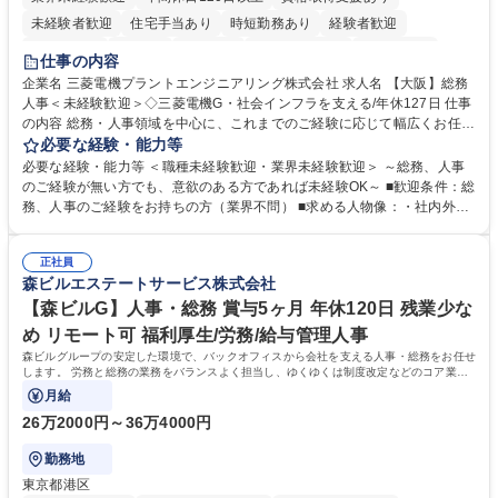
未経験者歓迎
住宅手当あり
時短勤務あり
経験者歓迎
退職金あり
在宅OK
賞与あり
完全週休2日制
交通費支給
仕事の内容
駅近5分以内
土日祝休み
服装自由
寮・社宅あり
食事補助あり
企業名 三菱電機プラントエンジニアリング株式会社 求人名 【大阪】総務
人事＜未経験歓迎＞◇三菱電機G・社会インフラを支える/年休127日 仕事
の内容 総務・人事領域を中心に、これまでのご経験に応じて幅広くお任せ
します。 ＜具体的には＞ ・総務/人事労務（給与・社保・勤怠管理など）
必要な経験・能力等
・採用・教育研修 ・福利厚生運用 など ※基本的には事務所勤務ですが、
必要な経験・能力等 ＜職種未経験歓迎・業界未経験歓迎＞ ～総務、人事
採用や教育等の業務内容により、関西圏以外への日帰り・宿泊を伴う国内
のご経験が無い方でも、意欲のある方であれば未経験OK～ ■歓迎条件：総
出張もございます。 ※担当業務を持ちつつ、お互いに助け合いながら、総
務、人事のご経験をお持ちの方（業界不問） ■求める人物像：・社内外の
務部という組織として協力しながら進める体制です。 募集職種 【大阪】
関係各部門との調整を率先して行い、業務を円滑に遂行できる協調性やコ
総務人事＜未経験歓迎＞◇三菱電機G・社会インフラを支える/年休127日
ミュニケーション能力を持っている方 ・人事総務領域に興味がありゼネラ
正社員
リスト志向をお持ちの方 学歴・資格 学歴：大学院 大学 語学力： 資格：
森ビルエステートサービス株式会社
【森ビルG】人事・総務 賞与5ヶ月 年休120日 残業少な
め リモート可 福利厚生/労務/給与管理人事
森ビルグループの安定した環境で、バックオフィスから会社を支える人事・総務をお任せ
します。 労務と総務の業務をバランスよく担当し、ゆくゆくは制度改定などのコア業務
にも挑戦できる、やりがいある環境です。
月給
26万2000円～36万4000円
勤務地
東京都港区