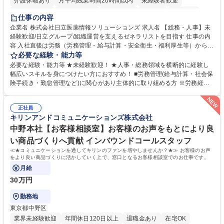
介護休暇あり
月平均残業時間20時間以内
未経験者歓迎
住宅手当あり
時短勤務あり
退職金あり
在宅OK
賞与あり
仕事の内容
育休あり
完全週休2日制
交通費支給
土日祝休み
寮・社宅あり
企業名 株式会社日立医薬情報ソリューションズ 求人名 【総務・人事】未
経験歓迎/日立グループ/組織運営を支えるゼネラリストを目指す 仕事の内
容 入社直後は労務（労務管理・給与計算・安全衛生・福利厚生等）からお
任せいたします。将来は総務・採用・教育業務へ守備範囲を広げ、組織運
必要な経験・能力等
営を支えるゼネラリストをめざせます。 ・初期業務：労働時間管理、給与
必要な経験・能力等 ★未経験歓迎！ ★人事・総務領域を横断的に経験し
計算、社会保険対応、福利厚生管理、安全衛生、健康経営推進等をお任せ
幅広いスキルを身につけたい方におすすめ！ ■労務管理(給与計算・社会保
します。ご経験に応じて、休職者管理など、幅広く経験を積んでいただき
険手続き・勤怠管理など)に関心があり主体的に取り組める方 ※労務経験
ます。 ・将来的な広がり：総務・採用・教育・税務対応・経営企画等。
者は早期にご活躍いただけます。 ■チームで仕事を推進できる方■将来は
★メンバーがマンツーマンで丁寧に教えるため、ご経験が浅くても安心！
マネジメント職として活躍したい 【尚可】■人事、労務、採用、教育業務
幅広く経験を積みたい意欲がある方に最適な環境です。 募集職種 【総
正社員
のご経験 ■労務管理（給与計算・社会保険手続き・勤怠管理など）の経験
キリンアンドコミュニケーションズ株式会社
務・人事】未経験歓迎/日立グループ/組織運営を支えるゼネラリストを目
■衛生管理者の資格をお持ちの方 学歴・資格 学歴：大学院 大学 高専 短大
指す
専修学校 高校 語学力： 資格：
中野本社【お客様相談室】お客様のお声をもとにより良
い商品づくりへ貢献 インバウンドコールスタッフ
≪★コミュニケーションを通してキリンのファンを増やしませんか？★≫ お客様のお声
をより良い商品づくりに活かしていく上で、窓口となるお客様相談室でのお仕事です。
月給
30万円
勤務地
東京都中野区
業界未経験歓迎
年間休日120日以上
退職金あり
在宅OK