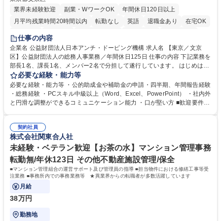
業界未経験歓迎
副業・WワークOK
年間休日120日以上
月平均残業時間20時間以内
転勤なし
英語
退職金あり
在宅OK
賞与あり
育休あり
完全週休2日制
交通費支給
土日祝休み
仕事の内容
食事補助あり
企業名 公益財団法人日本アンチ・ドーピング機構 求人名 【東京／文京
区】公益財団法人の総務人事業務／年間休日125日 仕事の内容 下記業務を
部長1名、課長1名、メンバー2名で分担して遂行しています。 はじめは担
当者として業務を覚えていただき、ゆくゆくはリーダーやマネージャーポ
必要な経験・能力等
ジションとして活躍いただくことを期待しています。 【総務・人事グルー
必要な経験・能力等 ・公的助成金や補助金の申請・四半期、年間報告経験
プの業務内容】 ・人事制度関連 ・採用活動 ・教育研修の企画、実行 ・勤
・総務経験 ・PCスキル中級以上（Word、Excel、PowerPoint） ・社内外
怠管理 ・官公庁への各種提出 ・法定の会議運営（評議員会、理事会） ・
と円滑な調整ができるコミュニケーション能力 ・口が堅い方 ■歓迎要件
コンプライアンス ・内部規程やルールの管理、整備、文書管理 ・契約関
・採用業務経験 ・英語に抵抗がない方 ・営業経験 学歴・資格 学歴：大学
連 ・衛生管理 ・防災関連・公的助成金の管理・オフィス、ファシリティ
院 大学 高専 短大 専修学校 高校 語学力： 資格：
管理 ・福利厚生関連 ・職員からの問合せ、相談対応 ・その他日常の総務
契約社員
株式会社関東合人社
業務全般 募集職種 【東京／文京区】公益財団法人の総務人事業務／年間
休日125日
未経験・ベテラン歓迎【お茶の水】マンション管理事務
転勤無/年休123日 その他不動産施設管理/保全
■マンション管理組合の運営サポート及び管理員の指導 ■担当物件における修繕工事等受
注業務 ■事務所内での事務業務等 ★異業界からの転職者が多数活躍しています
月給
38万円
勤務地