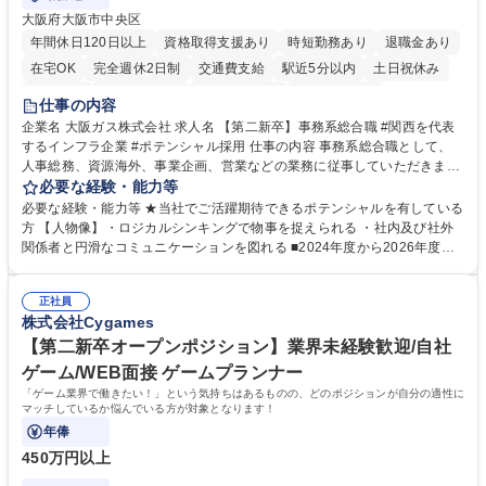
大阪府大阪市中央区
年間休日120日以上
資格取得支援あり
時短勤務あり
退職金あり
在宅OK
完全週休2日制
交通費支給
駅近5分以内
土日祝休み
服装自由
第二新卒歓迎
寮・社宅あり
食事補助あり
仕事の内容
企業名 大阪ガス株式会社 求人名 【第二新卒】事務系総合職 #関西を代表
するインフラ企業 #ポテンシャル採用 仕事の内容 事務系総合職として、
人事総務、資源海外、事業企画、営業などの業務に従事していただきま
す。 【業務内容の一例】■所属事業部の勤労業務 ■海外に関係する各種業
必要な経験・能力等
務 ■営業部門の企画スタッフ、ルート営業 【キャリアパス】入社後の配属
必要な経験・能力等 ★当社でご活躍期待できるポテンシャルを有している
ポジションで一定期間ご活躍頂いた後、本人の適性及び将来のキャリアを
方 【人物像】・ロジカルシンキングで物事を捉えられる ・社内及び社外
鑑みてジョブローテーションを行います。 【育成】OJTでの現場育成や研
関係者と円滑なコミュニケーションを図れる ■2024年度から2026年度ま
修カリキュラムを通じて、Daigasグループの業務で必要となる知識につい
での3ヵ年を対象とする「Daigasグループ中期経営計画2026」を策定しま
て学んでいただきます。 募集職種 【第二新卒】事務系総合職 #関西を代
した。https://www.osakagas.co.jp/company/press/pr2024/1777576_564
表するインフラ企業 #ポテンシャル採用
正社員
72.html ■エネルギーセキュリティの不安定化や気候変動による自然災害の
株式会社Cygames
甚大化など、これまで以上に社会課題解決の重要性が高まっています。
「未来の日常」の創造に向けて持続可能な社会の実現に貢献してまいりま
【第二新卒オープンポジション】業界未経験歓迎/自社
す。 学歴・資格 学歴：大学院 大学 語学力： 資格：
ゲーム/WEB面接 ゲームプランナー
「ゲーム業界で働きたい！」という気持ちはあるものの、どのポジションが自分の適性に
マッチしているか悩んでいる方が対象となります！
年俸
450万円以上