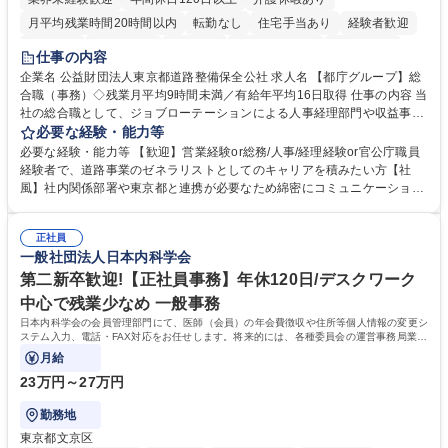
月平均残業時間20時間以内
転勤なし
住宅手当あり
経験者歓迎
研修あり
退職金あり
賞与あり
完全週休2日制
交通費支給
仕事の内容
駅近5分以内
資格取得手当あり
食事補助あり
企業名 公益財団法人東京都道路整備保全公社 求人名 【都庁グループ】総
合職（事務）◇残業月平均9時間未満／有給年平均16日取得 仕事の内容 当
社の総合職として、ジョブローテーションによる人事経理部門や収益事業
等のフロント部門の部署等幅広い部署での業務をお任せいたします。研修
必要な経験・能力等
制度やキャリア支援が充実しております！ ※下記業務詳細 【業務詳細】■
必要な経験・能力等 【歓迎】営業経験or総務/人事/経理経験or官公庁職員
管理部門：広報、人事、経理など当公社の運営に係る管理業務 ■収益部
経験者で、道路事業のゼネラリストとしてのキャリアを積みたい方【社
門：駐車場の新規開拓、管理運営、新宿駅西口広場の「イベントコーナ
風】社内関係部署や東京都と連携が必要なため綿密にコミュニケーション
ー」などの管理運営 ■道路部門：整備の急がれる骨格幹線道路や木造住宅
を図っています。 【業務の魅力】■幅広く携われる：総合職（事務）で
密集地域の特定整備路線の用地取得、道路に関する普及啓発事業、都内の
は、駐車場の管理運営や道路用地の取得、公益財団法人の中枢を担う管理
道路施設や道路工事現場の見学ツアー事業 ※入社後は上記いずれかの部門
正社員
部門など多岐に渡る業務を経験できます。 ■様々なプロジェクト：駐車場
一般社団法人日本内科学会
へ配属。※業務内容変更の範囲：会社の定める業務 募集職種 【都庁グル
事業の他、新宿駅西口広場内に設置された照明を兼ねた広告「ブライトサ
ープ】総合職（事務）◇残業月平均9時間未満／有給年平均16日取得
イン」の管理運営を行うなど、事業収益を生み出す活動を積極的に行って
第二新卒歓迎!【正社員事務】年休120日/デスクワーク
います。 学歴・資格 学歴：大学院 大学 高専 短大 専修学校 高校 語学力：
中心で残業少なめ 一般事務
資格：
日本内科学会の会員管理部門にて、医師（会員）の年会費徴収や住所等個人情報の変更シ
ステム入力、電話・FAX対応をお任せします。将来的には、各種委員会の運営事務局業務
などにも幅広く携わっていただきます。
月給
23万円～27万円
勤務地
東京都文京区