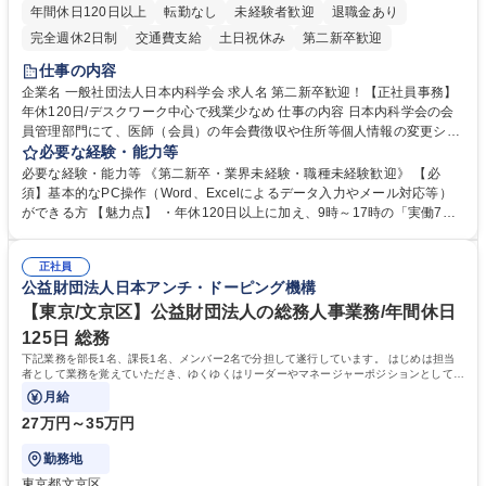
年間休日120日以上
転勤なし
未経験者歓迎
退職金あり
完全週休2日制
交通費支給
土日祝休み
第二新卒歓迎
仕事の内容
企業名 一般社団法人日本内科学会 求人名 第二新卒歓迎！【正社員事務】
年休120日/デスクワーク中心で残業少なめ 仕事の内容 日本内科学会の会
員管理部門にて、医師（会員）の年会費徴収や住所等個人情報の変更シス
テム入力、電話・FAX対応をお任せします。将来的には、各種委員会の運
必要な経験・能力等
営事務局業務などにも幅広く携わっていただきます。 【会員管理・データ
必要な経験・能力等 《第二新卒・業界未経験・職種未経験歓迎》 【必
入力業務】 ・医師（会員）の住所変更、個人情報のシステム登録・更新
須】基本的なPC操作（Word、Excelによるデータ入力やメール対応等）
・年会費の徴収管理や入金データの照合確認 【問い合わせ対応】 ・会員
ができる方 【魅力点】 ・年休120日以上に加え、9時～17時の「実働7時
（医師）からの電話、FAX、ネット申請に伴う相談受付 ・複雑な案件のへ
間勤務」で残業も少なくワークライフバランスは抜群です。 【将来的な業
のエスカレーション・連携対応 募集職種 第二新卒歓迎！【正社員事務】
務（各種委員会運営）】 ・学会内における各種委員会のスケジュール調
年休120日/デスクワーク中心で残業少なめ
正社員
整、資料作成、当日の運営サポート 学歴・資格 学歴：大学院 大学 語学
公益財団法人日本アンチ・ドーピング機構
力： 資格：
【東京/文京区】公益財団法人の総務人事業務/年間休日
125日 総務
下記業務を部長1名、課長1名、メンバー2名で分担して遂行しています。 はじめは担当
者として業務を覚えていただき、ゆくゆくはリーダーやマネージャーポジションとして活
躍いただくことを期待しています。
月給
27万円～35万円
勤務地
東京都文京区