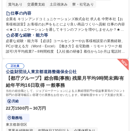
賞与あり
交通費支給
土日祝休み
寮・社宅あり
仕事の内容
企業名 キリンアンドコミュニケーションズ株式会社 求人名 中野本社【お
客様相談室】お客様のお声をもとにより良い商品づくりへ貢献 仕事の内容
≪★コミュニケーションを通してキリンのファンを増やしませんか？★≫
お客様のお声をより良い商品づくりに活かしていく上で、窓口となるお客
必要な経験・能力等
様相談室でのお仕事です。 日々お客様からいただくキリングループへのご
必要な経験・能力等 【必須】コールセンターやお客様相談室の業務経験、
意見を、企業活動に活かしています。お客様からの声に迅速かつ誠意をも
PCが使える方（Word・Excel）【働き方】在宅勤務・リモートワーク相
って対応、情報提供するとともにグループ内活動に反映しています。 【具
談可/月平均残業7～8時間程度 【入社後の研修】着任から1か月は電話対応
体的には】電話応対、メール、お手紙対応、ご指摘品調査報告書作成、有
のOJTを中心に実施し、電話対応に慣れた段階でメール・手紙のOJTを実
人チャットボット対応など。 【1日の対応件数】■電話：月間一人当たり
施する予定です。独り立ち以降もしっかりフォローする体制を整えていま
平均100件前後■メール・手紙：同上40件前後 募集職種 中野本社【お客様
正社員
すのでご安心ください。 【当社について】キリングループの広報機能を担
公益財団法人東京都道路整備保全公社
相談室】お客様のお声をもとにより良い商品づくりへ貢献
う会社として、お客様との出会いを大切にし、磨き上げたホスピタリティ
を込めてコミュニケーションをとりながら広報関連業務を行っておりま
【都庁グループ】総合職(事務) 残業月平均9時間未満/有
す。 学歴・資格 学歴：大学院 大学 高専 短大 専修学校 高校 語学力： 資
給年平均16日取得 一般事務
格：
当社の総合職として、ジョブローテーションによる人事経理部門や収益事業等のフロント
部門の部署等幅広い部署での業務をお任せいたします。研修制度やキャリア支援が充実し
ております！ ※下記業務詳細
月給
22万1500円～30万円
勤務地
東京都新宿区
業界未経験歓迎
年間休日120日以上
介護休暇あり