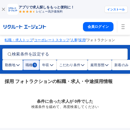
アプリで求人探しをもっと便利に！
インストール
レビュー高評価
無料
会員ログイン
/
/
/
/
転職・求人トップ
コーポレートスタッフ
人事
採用
フォトラクション
検索条件を設定する
勤務地
職種
年収
こだわり条件
雇用形態
新着のみ
1
採用 フォトラクションの転職・求人・中途採用情報
条件に合った求人が 0件でした
検索条件を緩めて、再度検索してください