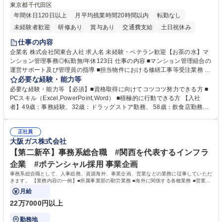
東京都千代田区
年間休日120日以上
月平均残業時間20時間以内
転勤なし
未経験者歓迎
研修あり
賞与あり
交通費支給
土日祝休み
仕事の内容
企業名 株式会社関東合人社 求人名 未経験・ベテラン歓迎【お茶の水】マ
ンション管理事務◎転勤無/年休123日 仕事の内容 ■マンション管理組合の
運営サポート及び管理員の指導 ■担当物件における修繕工事等受注業務 ■
事務所内での事務業務等 ★異業界からの転職者が多数活躍しています
必要な経験・能力等
【年収補足】532万円 ＋別途インセンティヴで平均約100万円/年（昨年度
必要な経験・能力等 【必須】■資格取得に向けてコツコツ努力できる方 ■
実績） ＋管理業務主任者資格手当50,000円/月 ★親会社である株式会社合
PCスキル（Excel,PowerPoint,Word） ■積極的に行動できる方 【入社
人社計画研究所社のグループ会社として、質の高いサービスと適性価格を
者】49歳：事務経験、32歳：ドラッグストア勤務、 58歳：飲食店勤務
武器に約20年受託戸数増加中です。https://www.gojin.co.jp/abt/abt_3.html
等：中途採用の9割が未経験者！ 【資格取得支援】■メンター制度■社内模
募集職種 未経験・ベテラン歓迎【お茶の水】マンション管理事務◎転勤
試や研修制度など充実！ ＊未資格者の8割以上が入社2年以内に資格を取
無/年休123日
正社員
得出来ております！ 【魅力】■フレックス制度、未経験からでも下限年収
大阪ガス株式会社
を一律支給！ ■管理業務主任者資格取得後には50,000円/月の手当あり！
学歴・資格 学歴：大学院 大学 高専 短大 専修学校 高校 語学力： 資格：第
【第二新卒】事務系総合職 #関西を代表するインフラ
一種運転免許普通自動車
企業 #ポテンシャル採用 事業企画
事務系総合職として、人事総務、資源海外、事業企画、営業などの業務に従事していただ
きます。 【業務内容の一例】■所属事業部の勤労業務 ■海外に関係する各種業務 ■営業部
門の企画スタッフ、ルート営業
月給
22万7000円以上
勤務地