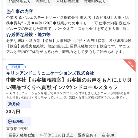
介護休暇あり
転勤なし
未経験者歓迎
時短勤務あり
経験者歓迎
退職金あり
在宅OK
賞与あり
育休あり
仕事の内容
完全週休2日制
交通費支給
長期歓迎
駅近5分以内
土日祝休み
企業名 森ビルエステートサービス株式会社 求人名 【森ビルG】人事・総
務◆賞与5ヶ月◆年休120日◆残業少なめ◆リモート可 仕事の内容 森ビル
グループの安定した環境で、バックオフィスから会社を支える人事・総務
をお任せします。 労務と総務の業務をバランスよく担当し、ゆくゆくは制
必要な経験・能力等
度改定などのコア業務にも挑戦できる、やりがいある環境です。 ■勤怠管
必要な経験・能力等 【必須】人事経験（労務・給与社保等）及び総務経験
理、給与計算、社会保険手続き、年末調整等の労務管理全般 ■入退社手続
【歓迎】経理実務経験、簿記3級以上 業界未経験の方も歓迎です。マニュ
き、社内規定の改定や人事制度改定などのコア業務 ■社内イベントの企画
アルと部内OJT体制があるため、即戦力として安心して始められます。
運営やその他総務業務全般 ※労務と総務を1：1の割合でお任せ。 入社後
【魅力・やりがい】森ビルGの安定基盤で労務から総務まで幅広く携われ
は部内のOJTを中心に、あなたの経験に合わせて不足している部分はいつ
ます。定型業務に留まらず、社内規定や人事制度の改定など会社のコア業
でも質問・相談できる環境が整っているため、安心して成長できます。 募
正社員
務に挑戦できるため、自身の成長と組織への貢献度をダイレクトに実感で
キリンアンドコミュニケーションズ株式会社
集職種 【森ビルG】人事・総務◆賞与5ヶ月◆年休120日◆残業少なめ◆
きます。 残業少なめ、週1日リモート可など、ワークライフバランスを保
リモート可
ち長期活躍できる環境です。 「これまでの幅広い経験を活かし、長期的な
中野本社【お客様相談室】お客様のお声をもとにより良
キャリアを築きたい」という前向きな意欲と挑戦を全力で応援します。 学
い商品づくりへ貢献 インバウンドコールスタッフ
歴・資格 学歴：大学院 大学 高専 短大 専修学校 高校 語学力： 資格：日商
≪★コミュニケーションを通してキリンのファンを増やしませんか？★≫ お客様のお声
簿記検定1級 日商簿記検定2級 日商簿記検定3級
をより良い商品づくりに活かしていく上で、窓口となるお客様相談室でのお仕事です。
月給
30万円
勤務地
東京都中野区
業界未経験歓迎
年間休日120日以上
退職金あり
在宅OK