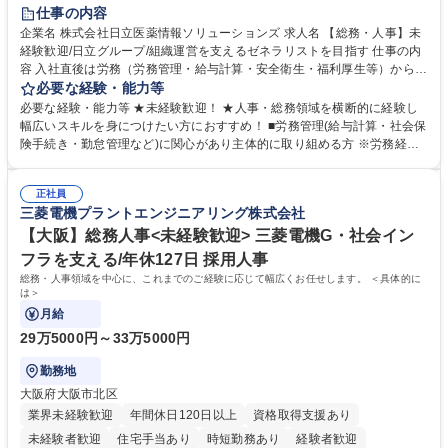
住宅手当あり
時短勤務あり
退職金あり
在宅OK
賞与あり
仕事の内容
育休あり
完全週休2日制
交通費支給
土日祝休み
寮・社宅あり
企業名 株式会社日立医薬情報ソリューションズ 求人名 【総務・人事】未
経験歓迎/日立グループ/組織運営を支えるゼネラリストを目指す 仕事の内
容 入社直後は労務（労務管理・給与計算・安全衛生・福利厚生等）からお
任せいたします。将来は総務・採用・教育業務へ守備範囲を広げ、組織運
必要な経験・能力等
営を支えるゼネラリストをめざせます。 ・初期業務：労働時間管理、給与
必要な経験・能力等 ★未経験歓迎！ ★人事・総務領域を横断的に経験し
計算、社会保険対応、福利厚生管理、安全衛生、健康経営推進等をお任せ
幅広いスキルを身につけたい方におすすめ！ ■労務管理(給与計算・社会保
します。ご経験に応じて、休職者管理など、幅広く経験を積んでいただき
険手続き・勤怠管理など)に関心があり主体的に取り組める方 ※労務経験
ます。 ・将来的な広がり：総務・採用・教育・税務対応・経営企画等。
者は早期にご活躍いただけます。 ■チームで仕事を推進できる方■将来は
★メンバーがマンツーマンで丁寧に教えるため、ご経験が浅くても安心！
マネジメント職として活躍したい 【尚可】■人事、労務、採用、教育業務
幅広く経験を積みたい意欲がある方に最適な環境です。 募集職種 【総
正社員
のご経験 ■労務管理（給与計算・社会保険手続き・勤怠管理など）の経験
三菱電機プラントエンジニアリング株式会社
務・人事】未経験歓迎/日立グループ/組織運営を支えるゼネラリストを目
■衛生管理者の資格をお持ちの方 学歴・資格 学歴：大学院 大学 高専 短大
指す
専修学校 高校 語学力： 資格：
【大阪】総務人事<未経験歓迎> 三菱電機G・社会イン
フラを支える/年休127日 採用人事
総務・人事領域を中心に、これまでのご経験に応じて幅広くお任せします。 ＜具体的に
は＞
月給
29万5000円～33万5000円
勤務地
大阪府大阪市北区
業界未経験歓迎
年間休日120日以上
資格取得支援あり
未経験者歓迎
住宅手当あり
時短勤務あり
経験者歓迎