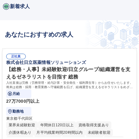
新着求人
あなたにおすすめの求人
正社員
株式会社日立医薬情報ソリューションズ
【総務・人事】未経験歓迎/日立グループ/組織運営を支
えるゼネラリストを目指す 総務
入社直後は労務（労務管理・給与計算・安全衛生・福利厚生等）からお任せいたします。
将来は総務・採用・教育業務へ守備範囲を広げ、組織運営を支えるゼネラリストをめざせ
ます。
月給
27万7000円以上
勤務地
東京都千代田区
業界未経験歓迎
年間休日120日以上
資格取得支援あり
介護休暇あり
月平均残業時間20時間以内
未経験者歓迎