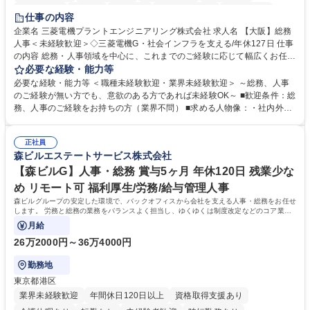
退職金あり
在宅OK
賞与あり
完全週休2日制
交通費支給
仕事の内容
駅近5分以内
土日祝休み
服装自由
寮・社宅あり
食事補助あり
企業名 三菱電機プラントエンジニアリング株式会社 求人名 【大阪】総務
人事＜未経験歓迎＞◇三菱電機G・社会インフラを支える/年休127日 仕事
の内容 総務・人事領域を中心に、これまでのご経験に応じて幅広くお任せ
します。 ＜具体的には＞ ・総務/人事労務（給与・社保・勤怠管理など）
必要な経験・能力等
・採用・教育研修 ・福利厚生運用 など ※基本的には事務所勤務ですが、
必要な経験・能力等 ＜職種未経験歓迎・業界未経験歓迎＞ ～総務、人事
採用や教育等の業務内容により、関西圏以外への日帰り・宿泊を伴う国内
のご経験が無い方でも、意欲のある方であれば未経験OK～ ■歓迎条件：総
出張もございます。 ※担当業務を持ちつつ、お互いに助け合いながら、総
務、人事のご経験をお持ちの方（業界不問） ■求める人物像：・社内外の
務部という組織として協力しながら進める体制です。 募集職種 【大阪】
関係各部門との調整を率先して行い、業務を円滑に遂行できる協調性やコ
総務人事＜未経験歓迎＞◇三菱電機G・社会インフラを支える/年休127日
ミュニケーション能力を持っている方 ・人事総務領域に興味がありゼネラ
正社員
リスト志向をお持ちの方 学歴・資格 学歴：大学院 大学 語学力： 資格：
森ビルエステートサービス株式会社
【森ビルG】人事・総務 賞与5ヶ月 年休120日 残業少な
め リモート可 福利厚生/労務/給与管理人事
森ビルグループの安定した環境で、バックオフィスから会社を支える人事・総務をお任せ
します。 労務と総務の業務をバランスよく担当し、ゆくゆくは制度改定などのコア業務
にも挑戦できる、やりがいある環境です。
月給
26万2000円～36万4000円
勤務地
東京都港区
業界未経験歓迎
年間休日120日以上
資格取得支援あり