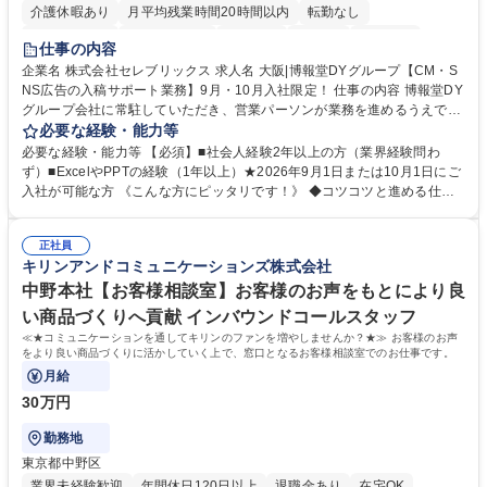
介護休暇あり
月平均残業時間20時間以内
転勤なし
未経験者歓迎
時短勤務あり
研修あり
在宅OK
育休あり
仕事の内容
完全週休2日制
交通費支給
駅近5分以内
企業名 株式会社セレブリックス 求人名 大阪|博報堂DYグループ【CM・S
NS広告の入稿サポート業務】9月・10月入社限定！ 仕事の内容 博報堂DY
グループ会社に常駐していただき、営業パーソンが業務を進めるうえで発
生する業務を幅広くサポートとしてテレビCMやSNS広告の入稿サポー
必要な経験・能力等
ト、進行管理等 部内アシスタントとしての業務をお任せします。 ◆得意
必要な経験・能力等 【必須】■社会人経験2年以上の方（業界経験問わ
先との定例資料作成 ◆競合調査 ◆広告出稿の進行管理、確認 ◆広告出稿
ず）■ExcelやPPTの経験（1年以上）★2026年9月1日または10月1日にご
後のデータ抽出と効果測定、資料作成 ◆TVCM放送枠の情報管理、不備確
入社が可能な方 《こんな方にピッタリです！》 ◆コツコツと進める仕事
認 ◆TV視聴率データ抽出、資料作成 ◆SNS広告(InstagramやFacebook
が好きな方 ◆チームで協力しながらやりがいのある仕事がしたい方 ◆コ
等)の入稿サポート ◆常駐先への活動履歴の報告 ◆得意先とのビジネスメ
ミュニケーションを取りながら仕事をするのが得意な方 ◆業務を通してキ
ール対応 ◆常駐先に向けた事業拡大の提案 など 募集職種 大阪|博報堂DY
正社員
ャリア・スキルUPを目指したい方 学歴・資格 学歴：大学院 大学 高専 短
キリンアンドコミュニケーションズ株式会社
グループ【CM・SNS広告の入稿サポート業務】9月・10月入社限定！
大 専修学校 高校 語学力： 資格：
中野本社【お客様相談室】お客様のお声をもとにより良
い商品づくりへ貢献 インバウンドコールスタッフ
≪★コミュニケーションを通してキリンのファンを増やしませんか？★≫ お客様のお声
をより良い商品づくりに活かしていく上で、窓口となるお客様相談室でのお仕事です。
月給
30万円
勤務地
東京都中野区
業界未経験歓迎
年間休日120日以上
退職金あり
在宅OK