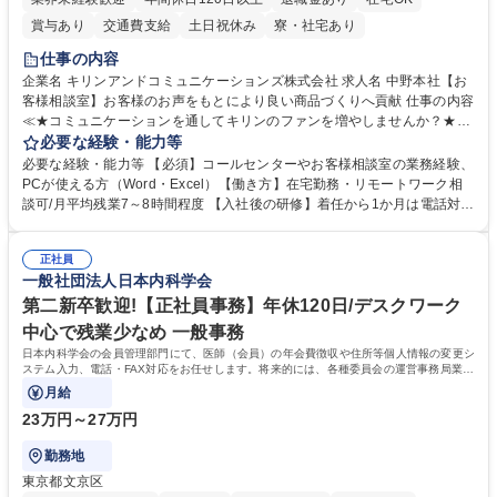
賞与あり
交通費支給
土日祝休み
寮・社宅あり
仕事の内容
企業名 キリンアンドコミュニケーションズ株式会社 求人名 中野本社【お
客様相談室】お客様のお声をもとにより良い商品づくりへ貢献 仕事の内容
≪★コミュニケーションを通してキリンのファンを増やしませんか？★≫
お客様のお声をより良い商品づくりに活かしていく上で、窓口となるお客
必要な経験・能力等
様相談室でのお仕事です。 日々お客様からいただくキリングループへのご
必要な経験・能力等 【必須】コールセンターやお客様相談室の業務経験、
意見を、企業活動に活かしています。お客様からの声に迅速かつ誠意をも
PCが使える方（Word・Excel）【働き方】在宅勤務・リモートワーク相
って対応、情報提供するとともにグループ内活動に反映しています。 【具
談可/月平均残業7～8時間程度 【入社後の研修】着任から1か月は電話対応
体的には】電話応対、メール、お手紙対応、ご指摘品調査報告書作成、有
のOJTを中心に実施し、電話対応に慣れた段階でメール・手紙のOJTを実
人チャットボット対応など。 【1日の対応件数】■電話：月間一人当たり
施する予定です。独り立ち以降もしっかりフォローする体制を整えていま
平均100件前後■メール・手紙：同上40件前後 募集職種 中野本社【お客様
正社員
すのでご安心ください。 【当社について】キリングループの広報機能を担
一般社団法人日本内科学会
相談室】お客様のお声をもとにより良い商品づくりへ貢献
う会社として、お客様との出会いを大切にし、磨き上げたホスピタリティ
を込めてコミュニケーションをとりながら広報関連業務を行っておりま
第二新卒歓迎!【正社員事務】年休120日/デスクワーク
す。 学歴・資格 学歴：大学院 大学 高専 短大 専修学校 高校 語学力： 資
中心で残業少なめ 一般事務
格：
日本内科学会の会員管理部門にて、医師（会員）の年会費徴収や住所等個人情報の変更シ
ステム入力、電話・FAX対応をお任せします。将来的には、各種委員会の運営事務局業務
などにも幅広く携わっていただきます。
月給
23万円～27万円
勤務地
東京都文京区