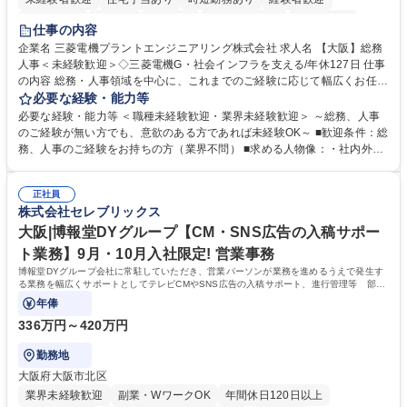
退職金あり
在宅OK
賞与あり
完全週休2日制
交通費支給
仕事の内容
駅近5分以内
土日祝休み
服装自由
寮・社宅あり
食事補助あり
企業名 三菱電機プラントエンジニアリング株式会社 求人名 【大阪】総務
人事＜未経験歓迎＞◇三菱電機G・社会インフラを支える/年休127日 仕事
の内容 総務・人事領域を中心に、これまでのご経験に応じて幅広くお任せ
します。 ＜具体的には＞ ・総務/人事労務（給与・社保・勤怠管理など）
必要な経験・能力等
・採用・教育研修 ・福利厚生運用 など ※基本的には事務所勤務ですが、
必要な経験・能力等 ＜職種未経験歓迎・業界未経験歓迎＞ ～総務、人事
採用や教育等の業務内容により、関西圏以外への日帰り・宿泊を伴う国内
のご経験が無い方でも、意欲のある方であれば未経験OK～ ■歓迎条件：総
出張もございます。 ※担当業務を持ちつつ、お互いに助け合いながら、総
務、人事のご経験をお持ちの方（業界不問） ■求める人物像：・社内外の
務部という組織として協力しながら進める体制です。 募集職種 【大阪】
関係各部門との調整を率先して行い、業務を円滑に遂行できる協調性やコ
総務人事＜未経験歓迎＞◇三菱電機G・社会インフラを支える/年休127日
ミュニケーション能力を持っている方 ・人事総務領域に興味がありゼネラ
正社員
リスト志向をお持ちの方 学歴・資格 学歴：大学院 大学 語学力： 資格：
株式会社セレブリックス
大阪|博報堂DYグループ【CM・SNS広告の入稿サポー
ト業務】9月・10月入社限定! 営業事務
博報堂DYグループ会社に常駐していただき、営業パーソンが業務を進めるうえで発生す
る業務を幅広くサポートとしてテレビCMやSNS広告の入稿サポート、進行管理等 部内
アシスタントとしての業務をお任せします。
年俸
336万円～420万円
勤務地
大阪府大阪市北区
業界未経験歓迎
副業・WワークOK
年間休日120日以上