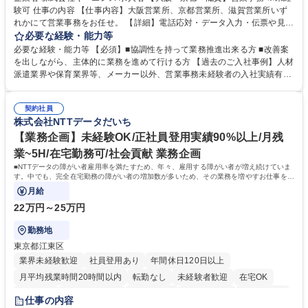
験可 仕事の内容 【仕事内容】大阪営業所、京都営業所、滋賀営業所いず
れかにて営業事務をお任せ。 【詳細】電話応対・データ入力・伝票や見積
の作成・カタログ送付・来客対応・営業所内で発生する事務業務や業務改
必要な経験・能力等
善をお任せ。 【教育制度】ご入社後、育成担当とペアになりながらOJTに
必要な経験・能力等 【必須】■協調性を持って業務推進出来る方 ■改善案
て業務を覚えていただくことが可能です。業務システムがきちんと構築さ
を出しながら、主体的に業務を進めて行ける方 【過去のご入社事例】人材
れているため、スムーズに仕事に慣れることができる環境です。また、
派遣業界や保育業界等、メーカー以外、営業事務未経験者の入社実績有
「チームで成果を出す文化」があり、良いやり方を積極的に共有しながら
【当社の事務職について】単なる事務ではなく主体性を発揮したサポート
常に改善を目指す風土のため、安心して業務に取り組んでいただけます。
により、キーエンスの付加価値向上に貢献します。ベースの定型業務に加
募集職種 【大阪・京都・滋賀】営業事務 ※未経験可
契約社員
えて、お客様や社員の状況に合わせ、能動的なサポート、改善の動きも期
株式会社NTTデータだいち
待され。組織を支えるスペシャリストとして、チームに貢献し、結果的に
社員から頼られる存在になることができます。平均19:30の退勤以降の業
【業務企画】未経験OK/正社員登用実績90%以上/月残
務の持ち帰りも禁止されており、メリハリのある働き方となります。 学
業~5H/在宅勤務可/社会貢献 業務企画
歴・資格 学歴：大学院 大学 高専 短大 語学力： 資格：
■NTTデータの障がい者雇用率を満たすため、年々、雇用する障がい者が増え続けていま
す。中でも、完全在宅勤務の障がい者の増加数が多いため、その業務を増やすお仕事を担
っていただきます。
月給
22万円～25万円
勤務地
東京都江東区
業界未経験歓迎
社員登用あり
年間休日120日以上
月平均残業時間20時間以内
転勤なし
未経験者歓迎
在宅OK
育休あり
完全週休2日制
交通費支給
駅近5分以内
土日祝休み
仕事の内容