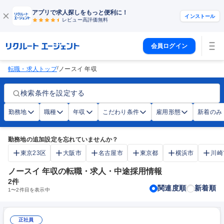
アプリで求人探しをもっと便利に！
インストール
レビュー高評価
無料
会員ログイン
/
転職・求人トップ
ノースイ 年収
検索条件を設定する
勤務地
職種
年収
こだわり条件
雇用形態
新着のみ
勤務地の追加設定を忘れていませんか？
東京23区
大阪市
名古屋市
東京都
横浜市
川崎
ノースイ 年収の転職・求人・中途採用情報
2
件
関連度順
新着順
1
〜
2
件目を表示中
正社員