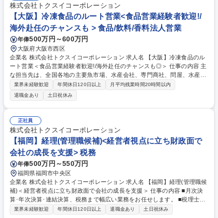
株式会社トクスイコーポレーション
【大阪】冷凍食品のルート営業<食品営業経験者歓迎!/
海外赴任のチャンスも > 食品/飲料/香料法人営業
500万円～600万円
年俸
大阪府大阪市西区
企業名 株式会社トクスイコーポレーション 求人名 【大阪】冷凍食品のル
ート営業＜食品営業経験者歓迎!/海外赴任のチャンスも◎＞ 仕事の内容 主
な担当先は、全国各地の主要魚市場、水産会社、専門商社、問屋、水産加
工工場、外食産業など。提案型営業やルートセールスを中心に、お客様の
業界未経験歓迎
年間休日120日以上
月平均残業時間20時間以内
ニーズに合わせた最適な商品を提案・供給していただきます。 当社は、日
退職金あり
土日祝休み
本企業としては唯一インドネシアに合弁エビトロール会社を保有してお
り、同国のエビ加工工場をはじめ、マレーシアなどの海外提携工場や国内
の提携工場から安定的に冷凍エビ・冷凍魚介類・冷凍食品を仕入れ、各取
正社員
引先様へ供給しています。 自社製品を中心としたラインアップを展開して
株式会社トクスイコーポレーション
おり、お客様に最適な商品を安定供給することで信頼関係を築き、長期的
【福岡】経理(管理職候補)<経営者視点に立ち財政面で
なお取引につなげていく、そんなやりがいのある仕事です。 募集職種
会社の成長を支援> 税務
【大阪】冷凍食品のルート営業＜食品営業経験者歓迎!/海外赴任のチャン
スも◎＞
500万円～550万円
年俸
福岡県福岡市中央区
企業名 株式会社トクスイコーポレーション 求人名 【福岡】経理(管理職候
補)＜経営者視点に立ち財政面で会社の成長を支援＞ 仕事の内容 ■月次決
算･年次決算･連結決算、税務まで幅広い業務をお任せします。 ■税理士や
会計士、税務署とのやり取りなど、税務関連対応も行います。 【詳細】法
業界未経験歓迎
年間休日120日以上
退職金あり
土日祝休み
定調書の確認/経営計画の策定支援/財務諸表作成/経営管理支援(予算の編