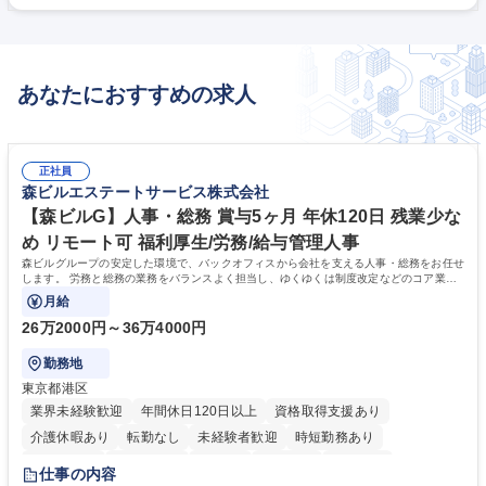
成･進捗管理、予算差分析）/管理会計業務 ◎本人のスキル･経験に応じ
て、教育･指導していきます。 ※税務業務にも携わるため、経理業務スキ
ルに磨きをかけ、経理のプロフ ェッショナルを目指せます。 募集職種
【福岡】経理(管理職候補)＜経営者視点に立ち財政面で会社の成長を支援
あなたにおすすめの求人
＞
正社員
森ビルエステートサービス株式会社
【森ビルG】人事・総務 賞与5ヶ月 年休120日 残業少な
め リモート可 福利厚生/労務/給与管理人事
森ビルグループの安定した環境で、バックオフィスから会社を支える人事・総務をお任せ
します。 労務と総務の業務をバランスよく担当し、ゆくゆくは制度改定などのコア業務
にも挑戦できる、やりがいある環境です。
月給
26万2000円～36万4000円
勤務地
東京都港区
業界未経験歓迎
年間休日120日以上
資格取得支援あり
介護休暇あり
転勤なし
未経験者歓迎
時短勤務あり
経験者歓迎
退職金あり
在宅OK
賞与あり
育休あり
仕事の内容