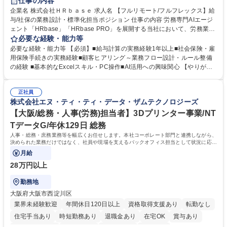
仕事の内容
服装自由
企業名 株式会社ＨＲｂａｓｅ 求人名 【フルリモート/フルフレックス】給
与/社保の業務設計・標準化担当ポジション 仕事の内容 労務専門AIエージ
ェント「HRbase」「HRbase PRO」を展開する当社において、労務業務
のオペレーション設計担当をクライアントの課題や要望をヒアリングし、
必要な経験・能力等
業務設計やシステム設定へと落とし込むポジションです。 【具体的に
必要な経験・能力等 【必須】■給与計算の実務経験1年以上■社会保険・雇
は】・業務オペレーション設計（要件定義/顧客ヒアリング/業務オペレー
用保険手続きの実務経験■顧客ヒアリング～業務フロー設計・ルール整備
ションの洗い出し、ルール整備、システム設定) ・業務マニュアル作成、
の経験 ■基本的なExcelスキル・PC操作■AI活用への興味関心 【やりが
改善 ・給与、賞与計算、及び明細発行 ・社会保険手続（入退社時、年間
い】必要に応じてコンサルティングも行いながら、給与計算や社会保険手
業務など） ・顧客企業のメイン担当者としての窓口対応業務 ・その他
続に関わるフローの設計、マニュアルの作成まで幅広く担当します。単な
（年調等の年次業務など） 募集職種 【フルリモート/フルフレックス】給
正社員
る設計にとどまらず、ご自身が現場のエキスパートとしてオペレーション
株式会社エヌ・ティ・ティ・データ・ザムテクノロジーズ
与/社保の業務設計・標準化担当ポジション
を実行する機会もあり、実務と改善の両面でスキルを発揮できる環境で
す。 学歴・資格 学歴：大学院 大学 高専 短大 専修学校 高校 語学力： 資
【大阪/総務・人事(労務)担当者】3Dプリンター事業/NT
格：
TデータG/年休129日 総務
人事・総務・庶務業務等を幅広くお任せします。本社コーポレート部門と連携しながら、
決められた業務だけではなく、社員や現場を支えるバックオフィス担当として状況に応じ
て柔軟に対応いただくことを期待します。
月給
28万円以上
勤務地
大阪府大阪市西淀川区
業界未経験歓迎
年間休日120日以上
資格取得支援あり
転勤なし
住宅手当あり
時短勤務あり
退職金あり
在宅OK
賞与あり