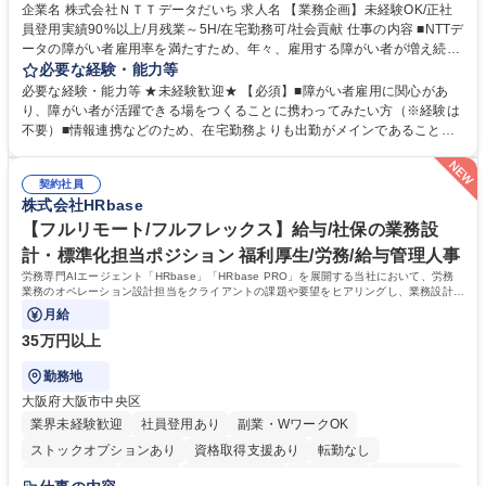
企業名 株式会社ＮＴＴデータだいち 求人名 【業務企画】未経験OK/正社
員登用実績90%以上/月残業～5H/在宅勤務可/社会貢献 仕事の内容 ■NTTデ
ータの障がい者雇用率を満たすため、年々、雇用する障がい者が増え続け
ています。中でも、完全在宅勤務の障がい者の増加数が多いため、その業
必要な経験・能力等
務を増やすお仕事を担っていただきます。 【詳細】■既存業務の拡大およ
必要な経験・能力等 ★未経験歓迎★ 【必須】■障がい者雇用に関心があ
び運用のサポート(オペレーション業務:申請書の作成代行等) ■新規事業・
り、障がい者が活躍できる場をつくることに携わってみたい方（※経験は
サービスの企画立案および推進 障がい者の方にどんな仕事があると良いか
不要）■情報連携などのため、在宅勤務よりも出勤がメインであることに
考えてみてほしいと募集しているので、意見を吸い上げ実現に向けて企画
理解いただける方 【魅力・やりがい】自身の企画が障がい者の新たな雇用
します。 ■在宅勤務の障がい者社員とのコミュニケーションを通じた適性
や活躍の場を生む、唯一無二の社会貢献性を実感できます。 【正社員登
やスキルの把握 ■AI活用業務など、既存領域を超えた案件の開拓 ■NTTデ
契約社員
用】正社員登用を前提としておりますので、最短で1.5年～2年で正社員へ
株式会社HRbase
ータグループの会社へ提案活動 募集職種 【業務企画】未経験OK/正社員登
の雇用切り替えとなります。過去の正社員登用率は90％です。 将来的に
用実績90%以上/月残業～5H/在宅勤務可/社会貢献
は当社の中核となる管理職になって頂く事を期待しています。 正社員登用
【フルリモート/フルフレックス】給与/社保の業務設
に向け全力でサポートを行いますのでご安心ください。 学歴・資格 学
計・標準化担当ポジション 福利厚生/労務/給与管理人事
歴：大学院 大学 高専 短大 専修学校 高校 語学力： 資格：
労務専門AIエージェント「HRbase」「HRbase PRO」を展開する当社において、労務
業務のオペレーション設計担当をクライアントの課題や要望をヒアリングし、業務設計や
システム設定へと落とし込むポジションです。
月給
35万円以上
勤務地
大阪府大阪市中央区
業界未経験歓迎
社員登用あり
副業・WワークOK
ストックオプションあり
資格取得支援あり
転勤なし
時短勤務あり
在宅OK
完全週休2日制
交通費支給
駅近5分以内