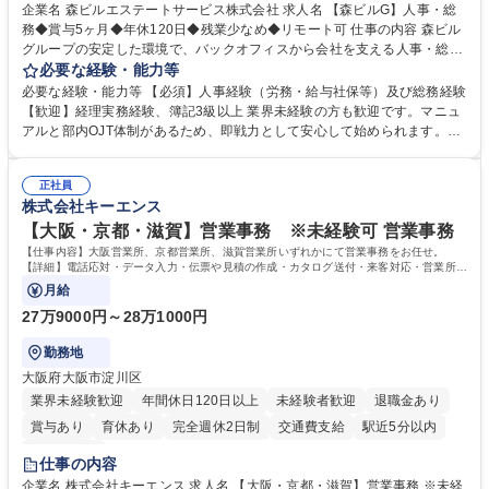
完全週休2日制
交通費支給
長期歓迎
駅近5分以内
土日祝休み
企業名 森ビルエステートサービス株式会社 求人名 【森ビルG】人事・総
務◆賞与5ヶ月◆年休120日◆残業少なめ◆リモート可 仕事の内容 森ビル
グループの安定した環境で、バックオフィスから会社を支える人事・総務
をお任せします。 労務と総務の業務をバランスよく担当し、ゆくゆくは制
必要な経験・能力等
度改定などのコア業務にも挑戦できる、やりがいある環境です。 ■勤怠管
必要な経験・能力等 【必須】人事経験（労務・給与社保等）及び総務経験
理、給与計算、社会保険手続き、年末調整等の労務管理全般 ■入退社手続
【歓迎】経理実務経験、簿記3級以上 業界未経験の方も歓迎です。マニュ
き、社内規定の改定や人事制度改定などのコア業務 ■社内イベントの企画
アルと部内OJT体制があるため、即戦力として安心して始められます。
運営やその他総務業務全般 ※労務と総務を1：1の割合でお任せ。 入社後
【魅力・やりがい】森ビルGの安定基盤で労務から総務まで幅広く携われ
は部内のOJTを中心に、あなたの経験に合わせて不足している部分はいつ
ます。定型業務に留まらず、社内規定や人事制度の改定など会社のコア業
でも質問・相談できる環境が整っているため、安心して成長できます。 募
正社員
務に挑戦できるため、自身の成長と組織への貢献度をダイレクトに実感で
株式会社キーエンス
集職種 【森ビルG】人事・総務◆賞与5ヶ月◆年休120日◆残業少なめ◆
きます。 残業少なめ、週1日リモート可など、ワークライフバランスを保
リモート可
ち長期活躍できる環境です。 「これまでの幅広い経験を活かし、長期的な
【大阪・京都・滋賀】営業事務 ※未経験可 営業事務
キャリアを築きたい」という前向きな意欲と挑戦を全力で応援します。 学
【仕事内容】大阪営業所、京都営業所、滋賀営業所いずれかにて営業事務をお任せ。
歴・資格 学歴：大学院 大学 高専 短大 専修学校 高校 語学力： 資格：日商
【詳細】電話応対・データ入力・伝票や見積の作成・カタログ送付・来客対応・営業所内
で発生する事務業務や業務改善をお任せ。
簿記検定1級 日商簿記検定2級 日商簿記検定3級
月給
27万9000円～28万1000円
勤務地
大阪府大阪市淀川区
業界未経験歓迎
年間休日120日以上
未経験者歓迎
退職金あり
賞与あり
育休あり
完全週休2日制
交通費支給
駅近5分以内
土日祝休み
仕事の内容
企業名 株式会社キーエンス 求人名 【大阪・京都・滋賀】営業事務 ※未経