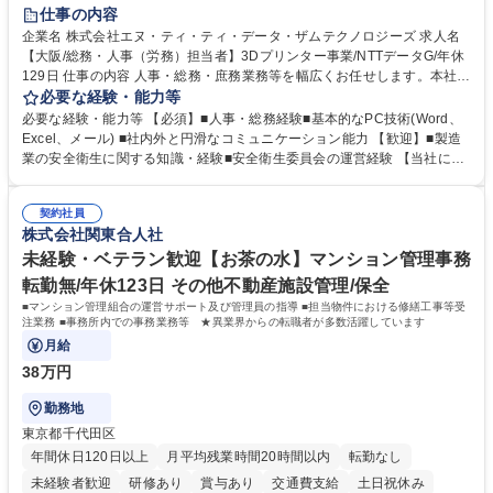
完全週休2日制
交通費支給
土日祝休み
服装自由
仕事の内容
企業名 株式会社エヌ・ティ・ティ・データ・ザムテクノロジーズ 求人名
【大阪/総務・人事（労務）担当者】3Dプリンター事業/NTTデータG/年休
129日 仕事の内容 人事・総務・庶務業務等を幅広くお任せします。本社コ
ーポレート部門と連携しながら、決められた業務だけではなく、社員や現
必要な経験・能力等
場を支えるバックオフィス担当として状況に応じて柔軟に対応いただくこ
必要な経験・能力等 【必須】■人事・総務経験■基本的なPC技術(Word、
とを期待します。 【詳細】■入退社手続き、社員情報管理■入社時オリエ
Excel、メール) ■社内外と円滑なコミュニケーション能力 【歓迎】■製造
ンテーションの実施■勤怠・各種申請内容の確認■採用業務のサポート■来
業の安全衛生に関する知識・経験■安全衛生委員会の運営経験 【当社につ
客・電話対応 ■郵便物の受領・発送・管理■オフィス設備・備品管理■建
いて】 ◎設立したばかりの会社であり、一緒に企業を立ち上げ・拡大しよ
物・設備修繕の手配及び業者対応■押印・契約書管理等の庶務業務■安全衛
うという意欲のある方を求めています。 ◎経営に近い立場で幅広くキャリ
生に関する業務等■健康診断、産業医面談、休職・復職手続き等の労務サ
契約社員
アが磨けます。 ◎NTTデータグループであり福利厚生は充実しているとと
株式会社関東合人社
ポート■社内ルールの運用・各種社内案内■その他、拠点運営に関わる管理
もに、働き方改革も推進しています。 学歴・資格 学歴：大学院 大学 高専
部門業務 募集職種 【大阪/総務・人事（労務）担当者】3Dプリンター事
短大 専修学校 語学力： 資格：
未経験・ベテラン歓迎【お茶の水】マンション管理事務
業/NTTデータG/年休129日
転勤無/年休123日 その他不動産施設管理/保全
■マンション管理組合の運営サポート及び管理員の指導 ■担当物件における修繕工事等受
注業務 ■事務所内での事務業務等 ★異業界からの転職者が多数活躍しています
月給
38万円
勤務地
東京都千代田区
年間休日120日以上
月平均残業時間20時間以内
転勤なし
未経験者歓迎
研修あり
賞与あり
交通費支給
土日祝休み