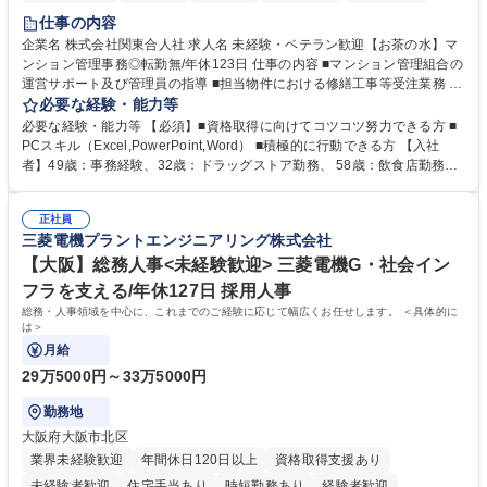
仕事の内容
企業名 株式会社関東合人社 求人名 未経験・ベテラン歓迎【お茶の水】マ
ンション管理事務◎転勤無/年休123日 仕事の内容 ■マンション管理組合の
運営サポート及び管理員の指導 ■担当物件における修繕工事等受注業務 ■
事務所内での事務業務等 ★異業界からの転職者が多数活躍しています
必要な経験・能力等
【年収補足】532万円 ＋別途インセンティヴで平均約100万円/年（昨年度
必要な経験・能力等 【必須】■資格取得に向けてコツコツ努力できる方 ■
実績） ＋管理業務主任者資格手当50,000円/月 ★親会社である株式会社合
PCスキル（Excel,PowerPoint,Word） ■積極的に行動できる方 【入社
人社計画研究所社のグループ会社として、質の高いサービスと適性価格を
者】49歳：事務経験、32歳：ドラッグストア勤務、 58歳：飲食店勤務
武器に約20年受託戸数増加中です。https://www.gojin.co.jp/abt/abt_3.html
等：中途採用の9割が未経験者！ 【資格取得支援】■メンター制度■社内模
募集職種 未経験・ベテラン歓迎【お茶の水】マンション管理事務◎転勤
試や研修制度など充実！ ＊未資格者の8割以上が入社2年以内に資格を取
無/年休123日
正社員
得出来ております！ 【魅力】■フレックス制度、未経験からでも下限年収
三菱電機プラントエンジニアリング株式会社
を一律支給！ ■管理業務主任者資格取得後には50,000円/月の手当あり！
学歴・資格 学歴：大学院 大学 高専 短大 専修学校 高校 語学力： 資格：第
【大阪】総務人事<未経験歓迎> 三菱電機G・社会イン
一種運転免許普通自動車
フラを支える/年休127日 採用人事
総務・人事領域を中心に、これまでのご経験に応じて幅広くお任せします。 ＜具体的に
は＞
月給
29万5000円～33万5000円
勤務地
大阪府大阪市北区
業界未経験歓迎
年間休日120日以上
資格取得支援あり
未経験者歓迎
住宅手当あり
時短勤務あり
経験者歓迎