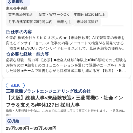
勤務地
東京都中央区
業界未経験歓迎
副業・WワークOK
年間休日120日以上
月平均残業時間20時間以内
転勤なし
未経験者歓迎
時短勤務あり
経験者歓迎
在宅OK
完全週休2日制
交通費支給
仕事の内容
駅近5分以内
土日祝休み
服装自由
企業名 株式会社ＭＥＮＯＵ 求人名 ★【未経験歓迎】AIで製造業の未来を
変えるインサイドセールス 仕事の内容 ノーコードで検査AIを開発できる
「検査AI MENOU」のインサイドセールスとして、見込み顧客の獲得から
商談機会の創出までを担っていただきます。マーケティングとフィールド
必要な経験・能力等
セールスをつなぐ役割として、 適切なタイミングで顧客とコミュニケーシ
必要な経験・能力等 【必須】■社会人経験3年以上■BtoB領域でのご経験を
ョンを取りながら、受注につながる商談機会の最大化を目指します。 【具
お持ちの方 ■顧客とのコミュニケーションを通じて課題やニーズを引き出
体的な仕事内容】 リードへの電話・メールによるアプローチ/リードナー
した経験 ■チームで連携しながら目標達成に取り組める方 【歓迎】・BtoB
チャリングおよび商談創出/CRMを活用した顧客情報の管理・分析/マーケ
SaaS企業での営業またはインサイドセールス経験 ・製造業向けの営業経
ティング施策と連携したフォローアップ/商談化率向上に向けた改善提案・
験 ・オフライン・オンラインセミナー登壇経験 ・マーケティング施策の
実行/フィールドセールスへの案件連携 募集職種 ★【未経験歓迎】AIで製
正社員
企画・実行経験 ・CRM・リードナーチャリングに関する知見 ・データを
三菱電機プラントエンジニアリング株式会社
造業の未来を変えるインサイドセールス
もとに営業プロセスを改善した経験 学歴・資格 学歴：大学院 大学 高専 短
大 専修学校 高校 語学力： 資格：
【大阪】総務人事<未経験歓迎> 三菱電機G・社会イン
フラを支える/年休127日 採用人事
総務・人事領域を中心に、これまでのご経験に応じて幅広くお任せします。 ＜具体的に
は＞
月給
29万5000円～33万5000円