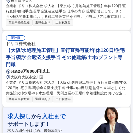
東京都中央区
企業名 ドリコ株式会社 求人名 【東京/さく井地熱施工管理】年休120日/直
行直帰/住宅手当/奨学金返済支援手当 仕事の内容 現場監督として、さく
井･地熱開発工事における施工管理業務を担当。 担当エリアは東京本社を
拠点に全国各地の現場です。強化している再生可能エネルギーの開発・地
業界未経験歓迎
退職金あり
土日祝休み
熱発電の掘削現場をお任せします。 ■有機系産業排水処理、浄水・用水処
理、中水処理、化学系排水処理、水族館などの施工管理（ex.株式会社ベ
ンチャーウイスキー秩父蒸留所の有機系産業排水処理、川崎水族館、東京
正社員
スカイツリーの厨房除害設備、羽田空港ターミナルビル、温泉の利活用シ
ドリコ株式会社
ステムの設計施工・温泉排水処理・維持管理）■業界の中ではトップシェ
【大阪/水処理施工管理】直行直帰可能/年休120日/住宅
アクラス！！ （業務内容の変更の範囲）当社業務全般 募集職種 【東京/さ
手当/奨学金返済支援手当 その他建築/土木/プラント専
く井地熱施工管理】年休120日/直行直帰/住宅手当/奨学金返済支援手当
門職
26万6000円以上
月給
大阪府大阪市淀川区
企業名 ドリコ株式会社 求人名 【大阪/水処理施工管理】直行直帰可能/年休
120日/住宅手当/奨学金返済支援手当 仕事の内容 現場監督の立場として公
共施設の浄水場や下水処理場、民間企業の工場排水処理施設における施工
管理業務を担当いただきます。 担当エリアは西日本エリアの工事です。 ■
業界未経験歓迎
退職金あり
土日祝休み
有機系産業排水処理、浄水・用水処理、中水処理、化学系排水処理、水族
館などの施工管理（ex.株式会社ベンチャーウイスキー秩父蒸留所の有機
系産業排水処理、川崎水族館、東京スカイツリーの厨房除害設備、羽田空
求人探し
入社まで
から
港ターミナルビル、温泉の利活用システムの設計施工・温泉排水処理・維
サポートします！
持管理）■業界の中ではトップシェアクラス！！ （業務内容の変更の範
囲）当社業務全般 募集職種 【大阪/水処理施工管理】直行直帰可能/年休12
求人の紹介をはじめ、書類添削や