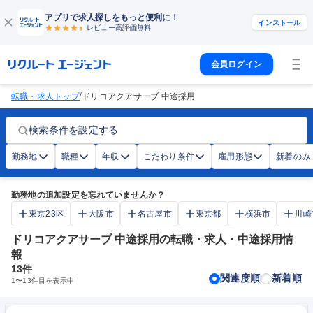
アプリで求人探しをもっと便利に！
インストール
レビュー高評価
無料
会員ログイン
/
転職・求人トップ
ドリコアクアサーブ 中途採用
検索条件を設定する
勤務地
職種
年収
こだわり条件
雇用形態
新着のみ
勤務地の追加設定を忘れていませんか？
東京23区
大阪市
名古屋市
東京都
横浜市
川崎
ドリコアクアサーブ 中途採用の転職・求人・中途採用情
報
13
件
関連度順
新着順
1
〜
13
件目を表示中