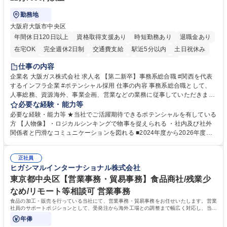
勤務地
大阪府大阪市中央区
年間休日120日以上
資格取得支援あり
時短勤務あり
退職金あり
在宅OK
完全週休2日制
交通費支給
駅近5分以内
土日祝休み
服装自由
第二新卒歓迎
寮・社宅あり
食事補助あり
仕事の内容
企業名 大阪ガス株式会社 求人名 【第二新卒】事務系総合職 #関西を代表
するインフラ企業 #ポテンシャル採用 仕事の内容 事務系総合職として、
人事総務、資源海外、事業企画、営業などの業務に従事していただきま
す。 【業務内容の一例】■所属事業部の勤労業務 ■海外に関係する各種業
必要な経験・能力等
務 ■営業部門の企画スタッフ、ルート営業 【キャリアパス】入社後の配属
必要な経験・能力等 ★当社でご活躍期待できるポテンシャルを有している
ポジションで一定期間ご活躍頂いた後、本人の適性及び将来のキャリアを
方 【人物像】・ロジカルシンキングで物事を捉えられる ・社内及び社外
鑑みてジョブローテーションを行います。 【育成】OJTでの現場育成や研
関係者と円滑なコミュニケーションを図れる ■2024年度から2026年度ま
修カリキュラムを通じて、Daigasグループの業務で必要となる知識につい
での3ヵ年を対象とする「Daigasグループ中期経営計画2026」を策定しま
て学んでいただきます。 募集職種 【第二新卒】事務系総合職 #関西を代
した。https://www.osakagas.co.jp/company/press/pr2024/1777576_564
表するインフラ企業 #ポテンシャル採用
正社員
72.html ■エネルギーセキュリティの不安定化や気候変動による自然災害の
ヒガシマルインターナショナル株式会社
甚大化など、これまで以上に社会課題解決の重要性が高まっています。
「未来の日常」の創造に向けて持続可能な社会の実現に貢献してまいりま
東京都中央区【営業事務・貿易事務】食品商社/残業少
す。 学歴・資格 学歴：大学院 大学 語学力： 資格：
なめ/リモート等相談可 営業事務
食品の加工・販売を行っている当社にて、営業事務・貿易事務をお任せいたします。営業
社員のサポートポジションとして、受発注から海外工場との調整まで幅広く対応し、当社
事業の根幹を支えていただきます。
年俸