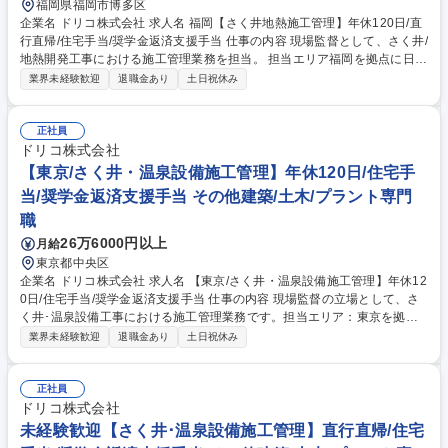
福岡県福岡市博多区
企業名 ドリコ株式会社 求人名 福岡【さく井地熱施工管理】年休120日/直
行直帰/住宅手当/奨学金返済支援手当 仕事の内容 現場監督として、さく井/
地熱開発工事における施工管理業務を担当。 担当エリア福岡を拠点に日本
全国の工事を担当していただきます。 強化している再生可能エネルギーの
業界未経験歓迎
退職金あり
土日祝休み
開発/地熱発電の掘削現場をお任せ！ ■有機系産業排水処理、浄水・用水処
理、中水処理、化学系排水処理、水族館などの施工管理（ex.株式会社ベ
ンチャーウイスキー秩父蒸留所の有機系産業排水処理、川崎水族館、東京
正社員
スカイツリーの厨房除害設備、羽田空港ターミナルビル、温泉の利活用シ
ドリコ株式会社
ステムの設計施工・温泉排水処理・維持管理）■業界の中ではトップシェ
【東京/さく井・温泉設備施工管理】年休120日/住宅手
アクラス！！ （業務内容の変更の範囲）当社業務全般 募集職種 福岡【さ
当/奨学金返済支援手当 その他建築/土木/プラント専門
く井地熱施工管理】年休120日/直行直帰/住宅手当/奨学金返済支援手当
職
26万6000円以上
月給
東京都中央区
企業名 ドリコ株式会社 求人名 【東京/さく井・温泉設備施工管理】年休12
0日/住宅手当/奨学金返済支援手当 仕事の内容 現場監督の立場として、さ
く井･温泉設備工事における施工管理業務です。担当エリア：東京を拠点
に全国各地の現場を担当できます。国内トップクラスの掘削実績と高度な
業界未経験歓迎
退職金あり
土日祝休み
技術業務。業務内容の変更範囲:当社業務全般 ■さく井地熱開発:再生可能
エネルギーとして注目される「地熱発電」に利用される蒸気井や温泉井を
中心に、防災井戸･地震観測井まで様々な分野において掘削を行っていま
正社員
す。■温泉開発:旅館やリゾートマンション,ゴルフ場といった施設だけでな
ドリコ株式会社
く、医療や福祉などの分野でも幅広く利用される温泉。水源･温泉源の調
未経験歓迎【さく井･温泉設備施工管理】直行直帰/住宅
査から、利活用システムの設計･施工だけでなく、排水処理･維持管理まで