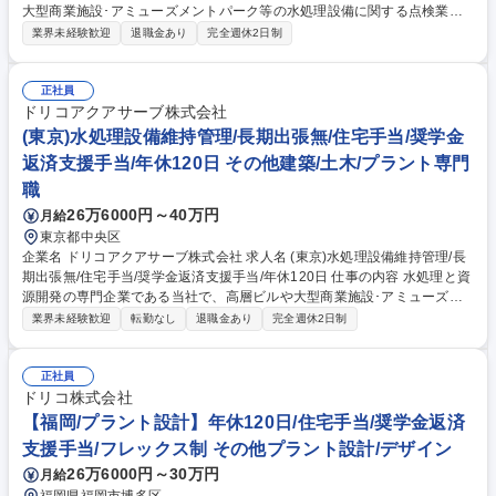
大型商業施設･アミューズメントパーク等の水処理設備に関する点検業務
をお任せします。需要の高い施設及び、1つの現場規模が大きな業務のダ
業界未経験歓迎
退職金あり
完全週休2日制
イナミックさとやりがいがあります！ 【具体的には】・水質の点検、設備
の機能確認、フィルタの洗浄(交換作業を含む) ・運転調整等 ※自然環境で
生息する土壌菌群のバイオ作用をコンパクトにシステム化 した『ドリコバ
正社員
イオリアクターシステム』や、排水処理場における 脱水･濃縮装置『ソマ
ドリコアクアサーブ株式会社
プレス』等、高機能な装置も提案しています。 【業務内容の変更の範囲】
(東京)水処理設備維持管理/長期出張無/住宅手当/奨学金
当社業務全般 募集職種 (富士)水処理設備維持管理/長期出張無/住宅手当/奨
返済支援手当/年休120日 その他建築/土木/プラント専門
学金返済支援手当/年休120日
職
26万6000円～40万円
月給
東京都中央区
企業名 ドリコアクアサーブ株式会社 求人名 (東京)水処理設備維持管理/長
期出張無/住宅手当/奨学金返済支援手当/年休120日 仕事の内容 水処理と資
源開発の専門企業である当社で、高層ビルや大型商業施設･アミューズメ
ントパーク等の水処理設備に関する点検業務をお任せします。需要の高い
業界未経験歓迎
転勤なし
退職金あり
完全週休2日制
施設及び、1つの現場規模が大きな業務のダイナミックさと やりがいがあ
ります！【具体的には】・水質の点検、設備の機能確認、フィルタの洗浄
(交換作業を含む) ・運転調整等 ※自然環境で生息する土壌菌群のバイオ作
正社員
用をコンパクトにシステム化 した『ドリコバイオリアクターシステム』
ドリコ株式会社
や、排水処理場における 脱水･濃縮装置『ソマプレス』等、高機能な装置
【福岡/プラント設計】年休120日/住宅手当/奨学金返済
も提案しています。 【業務内容の変更の範囲】当社業務全般 募集職種 (東
支援手当/フレックス制 その他プラント設計/デザイン
京)水処理設備維持管理/長期出張無/住宅手当/奨学金返済支援手当/年休120
26万6000円～30万円
月給
日