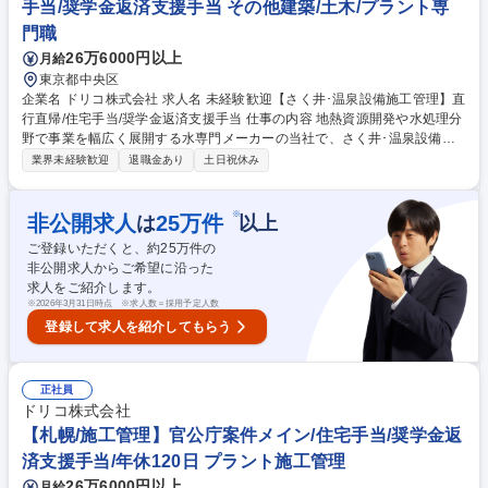
手当/奨学金返済支援手当 その他建築/土木/プラント専
一貫したソリューションを提供します。 募集職種 【東京/さく井・温泉設
門職
備施工管理】年休120日/住宅手当/奨学金返済支援手当
26万6000円以上
月給
東京都中央区
企業名 ドリコ株式会社 求人名 未経験歓迎【さく井･温泉設備施工管理】直
行直帰/住宅手当/奨学金返済支援手当 仕事の内容 地熱資源開発や水処理分
野で事業を幅広く展開する水専門メーカーの当社で、さく井･温泉設備工
事の施工管理業務を担当。担当は東京を拠点に全国各地の現場です！■国
業界未経験歓迎
退職金あり
土日祝休み
内トップクラスの掘削実績と高度な技術 ■さく井地熱開発:再生可能エネル
ギーとして注目される「地熱発電」に利用される蒸気井や温泉井を中心
に、防災井戸･地震観測井まで様々な分野において掘削を行っています。■
※
非公開求人
25
万件
は
以上
温泉開発:旅館やリゾートマンション,ゴルフ場といった施設だけでなく、
ご登録いただくと、約
25
万件の
医療や福祉などの分野でも幅広く利用される温泉。水源･温泉源の調査か
非公開求人からご希望に沿った
ら、利活用システムの設計･施工だけでなく、排水処理･維持管理まで一貫
求人をご紹介します。
したソリューションを提供します。 募集職種 未経験歓迎【さく井･温泉設
※
2026年3月31日時点 ※求人数＝採用予定人数
備施工管理】直行直帰/住宅手当/奨学金返済支援手当
登録して求人を紹介してもらう
正社員
ドリコ株式会社
【札幌/施工管理】官公庁案件メイン/住宅手当/奨学金返
済支援手当/年休120日 プラント施工管理
26万6000円以上
月給