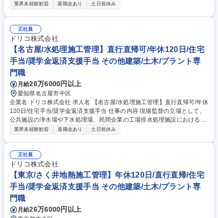
ろな機械装置や配管等の設置を組み合わせることで、実際の設備を作り上
業界未経験歓迎
退職金あり
土日祝休み
げていただきます！ 【仕事内容】設備設計（給排水、水処理施設）：官公
庁や民間企業から依頼を受けた上下水道や工場排水設備などの給排水 設備
工事に関する設備設計業務 【案件規模】数千万～数億円まで案件規模は
正社員
様々です。 ※少人数で設計から施工までを行っていきますので、チームが
ドリコ株式会社
一丸となってプロジェクトを推し進めていきます。 （業務内容の変更の範
【名古屋/水処理施工管理】直行直帰可/年休120日/住宅
囲）当社業務全般 募集職種 【大阪/プラント設計】年休120日/住宅手当/奨
手当/奨学金返済支援手当 その他建築/土木/プラント専
学金返済支援手当/フレックス制
門職
26万6000円以上
月給
愛知県名古屋市中区
企業名 ドリコ株式会社 求人名 【名古屋/水処理施工管理】直行直帰可/年休
120日/住宅手当/奨学金返済支援手当 仕事の内容 現場監督の立場として、
公共施設の浄水場や下水処理場、民間企業の工場排水処理施設における施
工管理業務をお任せします。 担当エリアは名古屋を拠点に西日本エリアの
業界未経験歓迎
退職金あり
土日祝休み
工事です。 ■有機系産業排水処理、浄水・用水処理、中水処理、化学系排
水処理、水族館などの施工管理（ex.株式会社ベンチャーウイスキー秩父
蒸留所の有機系産業排水処理、川崎水族館、東京スカイツリーの厨房除害
正社員
設備、羽田空港ターミナルビル、温泉の利活用システムの設計施工・温泉
ドリコ株式会社
排水処理・維持管理）■業界の中ではトップシェアクラス！！ （業務内容
【東京/さく井地熱施工管理】年休120日/直行直帰/住宅
の変更の範囲）当社業務全般 募集職種 【名古屋/水処理施工管理】直行直
手当/奨学金返済支援手当 その他建築/土木/プラント専
帰可/年休120日/住宅手当/奨学金返済支援手当
門職
26万6000円以上
月給