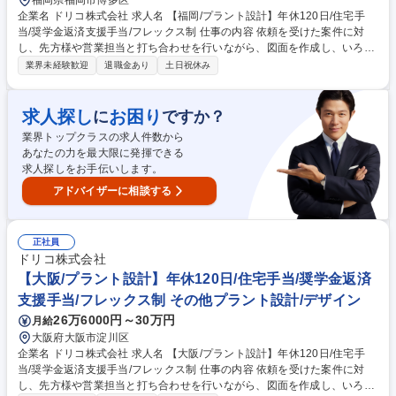
福岡県福岡市博多区
企業名 ドリコ株式会社 求人名 【福岡/プラント設計】年休120日/住宅手
当/奨学金返済支援手当/フレックス制 仕事の内容 依頼を受けた案件に対
し、先方様や営業担当と打ち合わせを行いながら、図面を作成し、いろい
ろな機械装置や配管等の設置を組み合わせることで、実際の設備を作り上
業界未経験歓迎
退職金あり
土日祝休み
げていただきます！ 【仕事内容】設備設計（給排水、水処理施設）：官公
庁や民間企業から依頼を受けた上下水道や工場排水設備などの給排水 設備
工事に関する設備設計業務 【案件規模】数千万～数億円まで案件規模は
求人探し
お困り
に
ですか？
様々です。 ※少人数で設計から施工までを行っていきますので、チームが
業界トップクラスの求人件数から
一丸となってプロジェクトを推し進めていきます。 （業務内容の変更の範
あなたの力を最大限に発揮できる
囲）当社業務全般 募集職種 【福岡/プラント設計】年休120日/住宅手当/奨
求人探しをお手伝いします。
学金返済支援手当/フレックス制
アドバイザーに相談する
正社員
ドリコ株式会社
【大阪/プラント設計】年休120日/住宅手当/奨学金返済
支援手当/フレックス制 その他プラント設計/デザイン
26万6000円～30万円
月給
大阪府大阪市淀川区
企業名 ドリコ株式会社 求人名 【大阪/プラント設計】年休120日/住宅手
当/奨学金返済支援手当/フレックス制 仕事の内容 依頼を受けた案件に対
し、先方様や営業担当と打ち合わせを行いながら、図面を作成し、いろい