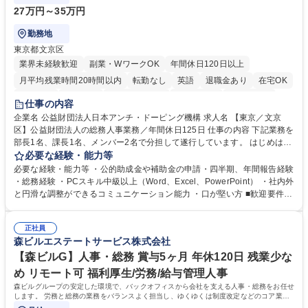
27万円～35万円
勤務地
東京都文京区
業界未経験歓迎
副業・WワークOK
年間休日120日以上
月平均残業時間20時間以内
転勤なし
英語
退職金あり
在宅OK
賞与あり
育休あり
完全週休2日制
交通費支給
土日祝休み
仕事の内容
食事補助あり
企業名 公益財団法人日本アンチ・ドーピング機構 求人名 【東京／文京
区】公益財団法人の総務人事業務／年間休日125日 仕事の内容 下記業務を
部長1名、課長1名、メンバー2名で分担して遂行しています。 はじめは担
当者として業務を覚えていただき、ゆくゆくはリーダーやマネージャーポ
必要な経験・能力等
ジションとして活躍いただくことを期待しています。 【総務・人事グルー
必要な経験・能力等 ・公的助成金や補助金の申請・四半期、年間報告経験
プの業務内容】 ・人事制度関連 ・採用活動 ・教育研修の企画、実行 ・勤
・総務経験 ・PCスキル中級以上（Word、Excel、PowerPoint） ・社内外
怠管理 ・官公庁への各種提出 ・法定の会議運営（評議員会、理事会） ・
と円滑な調整ができるコミュニケーション能力 ・口が堅い方 ■歓迎要件
コンプライアンス ・内部規程やルールの管理、整備、文書管理 ・契約関
・採用業務経験 ・英語に抵抗がない方 ・営業経験 学歴・資格 学歴：大学
連 ・衛生管理 ・防災関連・公的助成金の管理・オフィス、ファシリティ
院 大学 高専 短大 専修学校 高校 語学力： 資格：
管理 ・福利厚生関連 ・職員からの問合せ、相談対応 ・その他日常の総務
正社員
森ビルエステートサービス株式会社
業務全般 募集職種 【東京／文京区】公益財団法人の総務人事業務／年間
休日125日
【森ビルG】人事・総務 賞与5ヶ月 年休120日 残業少な
め リモート可 福利厚生/労務/給与管理人事
森ビルグループの安定した環境で、バックオフィスから会社を支える人事・総務をお任せ
します。 労務と総務の業務をバランスよく担当し、ゆくゆくは制度改定などのコア業務
にも挑戦できる、やりがいある環境です。