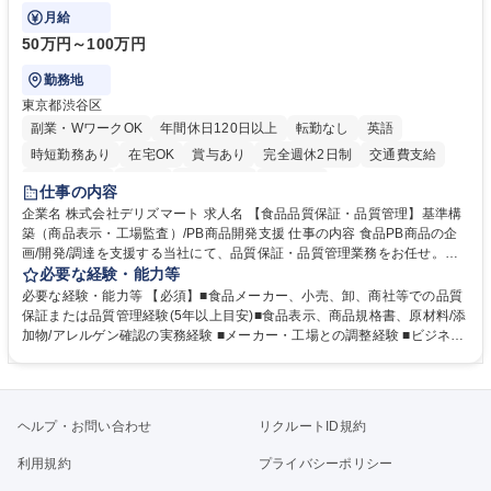
品質基準整備から発売後対応まで担います。
月給
50万円～100万円
勤務地
東京都渋谷区
副業・WワークOK
年間休日120日以上
転勤なし
英語
時短勤務あり
在宅OK
賞与あり
完全週休2日制
交通費支給
駅近5分以内
中国語
土日祝休み
服装自由
仕事の内容
企業名 株式会社デリズマート 求人名 【食品品質保証・品質管理】基準構
築（商品表示・工場監査）/PB商品開発支援 仕事の内容 食品PB商品の企
画/開発/調達を支援する当社にて、品質保証・品質管理業務をお任せ。商
品規格書、食品表示、原材料/添加物/アレルゲン確認を中心に国内外メー
必要な経験・能力等
カー・工場の品質基準整備から発売後対応まで担います。 【詳細】 ■商品
必要な経験・能力等 【必須】■食品メーカー、小売、卸、商社等での品質
規格書、一括表示、栄養成分、原材料・添加物・アレルゲンの確認 ■メー
保証または品質管理経験(5年以上目安)■食品表示、商品規格書、原材料/添
カーへの修正指示・承認管理 ■国内外工場の監査、製造立会い、改善指導
加物/アレルゲン確認の実務経験 ■メーカー・工場との調整経験 ■ビジネス
■品質基準・審査フロー・管理台帳の構築 ■輸入食品の法規・表示確認 ■ク
で商談ができる日本語力 【歓迎】 ■食品表示検定 中級以上 ■QC検定2級
レーム、品質事故、商品回収時の原因調査、関係先対応、再発防止 ■小売
または3級以上■HACCPに関する研修修了 ■ISO 22000・FSSC 22000・J
企業への品質報告・問い合わせ対応 ■商品開発、物流、営業との連携 ※業
FS規格の内部監査員研修修了 ■TOEIC700点以上の英語力やビジネス上で
務内容の変更の範囲：当社業務全般 募集職種 【食品品質保証・品質管
中国語での商談が可能な方 学歴・資格 学歴：大学院 大学 語学力： 資格：
ヘルプ・お問い合わせ
リクルートID規約
理】基準構築（商品表示・工場監査）/PB商品開発支援
利用規約
プライバシーポリシー