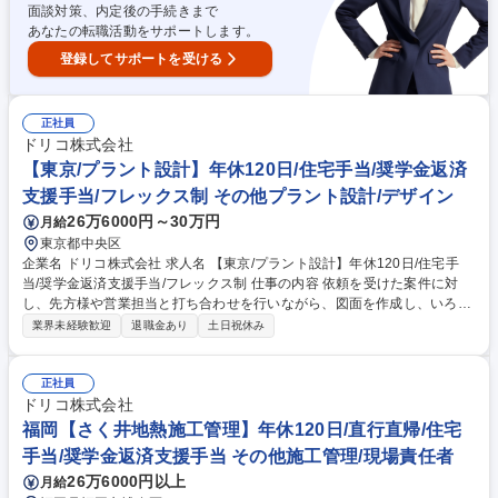
0日/住宅手当/奨学金返済支援手当
面談対策、内定後の手続きまで
あなたの転職活動をサポートします。
登録してサポートを受ける
正社員
ドリコ株式会社
【東京/プラント設計】年休120日/住宅手当/奨学金返済
支援手当/フレックス制 その他プラント設計/デザイン
26万6000円～30万円
月給
東京都中央区
企業名 ドリコ株式会社 求人名 【東京/プラント設計】年休120日/住宅手
当/奨学金返済支援手当/フレックス制 仕事の内容 依頼を受けた案件に対
し、先方様や営業担当と打ち合わせを行いながら、図面を作成し、いろい
ろな機械装置や配管等の設置を組み合わせることで、実際の設備を作り上
業界未経験歓迎
退職金あり
土日祝休み
げていただきます！ 【仕事内容】設備設計（給排水、水処理施設）：官公
庁や民間企業から依頼を受けた上下水道や工場排水設備などの給排水 設備
工事に関する設備設計業務 【案件規模】数千万～数億円まで案件規模は
正社員
様々です。 ※少人数で設計から施工までを行っていきますので、チームが
ドリコ株式会社
一丸となってプロジェクトを推し進めていきます。 （業務内容の変更の範
福岡【さく井地熱施工管理】年休120日/直行直帰/住宅
囲）当社業務全般 募集職種 【東京/プラント設計】年休120日/住宅手当/奨
手当/奨学金返済支援手当 その他施工管理/現場責任者
学金返済支援手当/フレックス制
26万6000円以上
月給