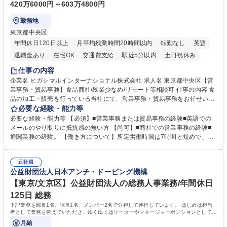
420万6000円～603万4800円
勤務地
東京都中央区
年間休日120日以上
月平均残業時間20時間以内
転勤なし
英語
退職金あり
在宅OK
交通費支給
駅近5分以内
土日祝休み
仕事の内容
企業名 ヒガシマルインターナショナル株式会社 求人名 東京都中央区【営
業事務・貿易事務】食品商社/残業少なめ/リモート等相談可 仕事の内容 食
品の加工・販売を行っている当社にて、営業事務・貿易事務をお任せいた
します。営業社員のサポートポジションとして、受発注から海外工場との
必要な経験・能力等
調整まで幅広く対応し、当社事業の根幹を支えていただきます。 ■受発注
必要な経験・能力等 【必須】■営業事務または貿易事務の経験■英語での
業務、請求書発行 ■海外工場とのスケジュール調整 ■在庫管理 ■輸入書類
メールのやり取りに抵抗感の無い方 【尚可】■商社での営業事務の経験■
の確認・作成 ■配送手配 ■通関業者を通して行う輸出入業全般 ■倉庫との
通関業務の経験。 【働き方について】所定労働時間は7時間と短めで、残
倉入れ調整等 ※ゼネラリストとしてのキャリアアップを目指すことが可能
業も月平均20時間以下です。時差出勤制度や週1日のリモート勤務も相談
です。単に商品を販売するだけでなく原料の仕入れから販売までをトータ
可能で、ワークライフバランスを保ち長期就業しやすい環境です。 【当社
ルプロデュースしているため、商品に関わる全ての業務をサポート頂きま
正社員
の強み】1991年の設立以来、外食産業を中心としたお客様の多様なニー
公益財団法人日本アンチ・ドーピング機構
す。 募集職種 東京都中央区【営業事務・貿易事務】食品商社/残業少なめ/
ズに沿った冷凍水産物等の生産・輸入・販売を一貫して手掛けています。
リモート等相談可
自社工場と海外拠点の強固な連携によるワンストップサービスが最大の強
【東京/文京区】公益財団法人の総務人事業務/年間休日
みです。 学歴・資格 学歴：大学院 大学 語学力：英語 資格：
125日 総務
下記業務を部長1名、課長1名、メンバー2名で分担して遂行しています。 はじめは担当
者として業務を覚えていただき、ゆくゆくはリーダーやマネージャーポジションとして活
躍いただくことを期待しています。
月給