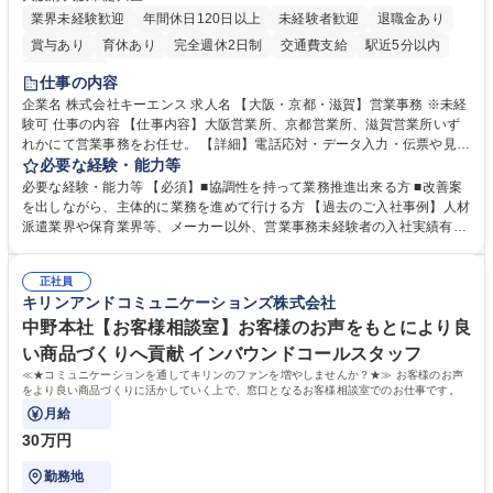
業界未経験歓迎
年間休日120日以上
未経験者歓迎
退職金あり
賞与あり
育休あり
完全週休2日制
交通費支給
駅近5分以内
土日祝休み
仕事の内容
企業名 株式会社キーエンス 求人名 【大阪・京都・滋賀】営業事務 ※未経
験可 仕事の内容 【仕事内容】大阪営業所、京都営業所、滋賀営業所いず
れかにて営業事務をお任せ。 【詳細】電話応対・データ入力・伝票や見積
の作成・カタログ送付・来客対応・営業所内で発生する事務業務や業務改
必要な経験・能力等
善をお任せ。 【教育制度】ご入社後、育成担当とペアになりながらOJTに
必要な経験・能力等 【必須】■協調性を持って業務推進出来る方 ■改善案
て業務を覚えていただくことが可能です。業務システムがきちんと構築さ
を出しながら、主体的に業務を進めて行ける方 【過去のご入社事例】人材
れているため、スムーズに仕事に慣れることができる環境です。また、
派遣業界や保育業界等、メーカー以外、営業事務未経験者の入社実績有
「チームで成果を出す文化」があり、良いやり方を積極的に共有しながら
【当社の事務職について】単なる事務ではなく主体性を発揮したサポート
常に改善を目指す風土のため、安心して業務に取り組んでいただけます。
により、キーエンスの付加価値向上に貢献します。ベースの定型業務に加
募集職種 【大阪・京都・滋賀】営業事務 ※未経験可
正社員
えて、お客様や社員の状況に合わせ、能動的なサポート、改善の動きも期
キリンアンドコミュニケーションズ株式会社
待され。組織を支えるスペシャリストとして、チームに貢献し、結果的に
社員から頼られる存在になることができます。平均19:30の退勤以降の業
中野本社【お客様相談室】お客様のお声をもとにより良
務の持ち帰りも禁止されており、メリハリのある働き方となります。 学
い商品づくりへ貢献 インバウンドコールスタッフ
歴・資格 学歴：大学院 大学 高専 短大 語学力： 資格：
≪★コミュニケーションを通してキリンのファンを増やしませんか？★≫ お客様のお声
をより良い商品づくりに活かしていく上で、窓口となるお客様相談室でのお仕事です。
月給
30万円
勤務地