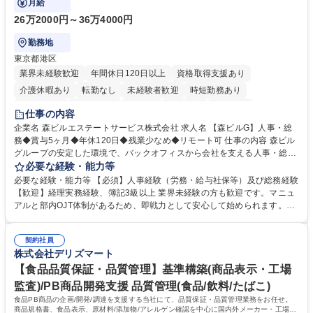
月給
26万2000円～36万4000円
勤務地
東京都港区
業界未経験歓迎
年間休日120日以上
資格取得支援あり
介護休暇あり
転勤なし
未経験者歓迎
時短勤務あり
経験者歓迎
退職金あり
在宅OK
賞与あり
育休あり
仕事の内容
完全週休2日制
交通費支給
長期歓迎
駅近5分以内
土日祝休み
企業名 森ビルエステートサービス株式会社 求人名 【森ビルG】人事・総
務◆賞与5ヶ月◆年休120日◆残業少なめ◆リモート可 仕事の内容 森ビル
グループの安定した環境で、バックオフィスから会社を支える人事・総務
をお任せします。 労務と総務の業務をバランスよく担当し、ゆくゆくは制
必要な経験・能力等
度改定などのコア業務にも挑戦できる、やりがいある環境です。 ■勤怠管
必要な経験・能力等 【必須】人事経験（労務・給与社保等）及び総務経験
理、給与計算、社会保険手続き、年末調整等の労務管理全般 ■入退社手続
【歓迎】経理実務経験、簿記3級以上 業界未経験の方も歓迎です。マニュ
き、社内規定の改定や人事制度改定などのコア業務 ■社内イベントの企画
アルと部内OJT体制があるため、即戦力として安心して始められます。
運営やその他総務業務全般 ※労務と総務を1：1の割合でお任せ。 入社後
【魅力・やりがい】森ビルGの安定基盤で労務から総務まで幅広く携われ
は部内のOJTを中心に、あなたの経験に合わせて不足している部分はいつ
ます。定型業務に留まらず、社内規定や人事制度の改定など会社のコア業
でも質問・相談できる環境が整っているため、安心して成長できます。 募
契約社員
務に挑戦できるため、自身の成長と組織への貢献度をダイレクトに実感で
株式会社デリズマート
集職種 【森ビルG】人事・総務◆賞与5ヶ月◆年休120日◆残業少なめ◆
きます。 残業少なめ、週1日リモート可など、ワークライフバランスを保
リモート可
ち長期活躍できる環境です。 「これまでの幅広い経験を活かし、長期的な
【食品品質保証・品質管理】基準構築(商品表示・工場
キャリアを築きたい」という前向きな意欲と挑戦を全力で応援します。 学
監査)/PB商品開発支援 品質管理(食品/飲料/たばこ)
歴・資格 学歴：大学院 大学 高専 短大 専修学校 高校 語学力： 資格：日商
食品PB商品の企画/開発/調達を支援する当社にて、品質保証・品質管理業務をお任せ。
簿記検定1級 日商簿記検定2級 日商簿記検定3級
商品規格書、食品表示、原材料/添加物/アレルゲン確認を中心に国内外メーカー・工場の