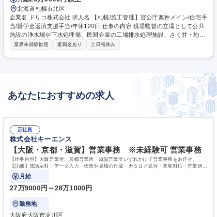
北海道札幌市北区
企業名 ドリコ株式会社 求人名 【札幌/施工管理】官公庁案件メイン/住宅手
当/奨学金返済支援手当/年休120日 仕事の内容 現場監督の立場として公共
施設の浄水場や下水処理場、民間企業の工場排水処理施設、さく井・地熱
開発における施工管理業務をお任せします。 担当エリアは札幌を拠点に東
業界未経験歓迎
退職金あり
土日祝休み
日本エリアの工事 ■有機系産業排水処理、浄水・用水処理、中水処理、化
学系排水処理、水族館などの施工管理（ex.株式会社ベンチャーウイスキ
ー秩父蒸留所の有機系産業排水処理、川崎水族館、東京スカイツリーの厨
房除害設備、羽田空港ターミナルビル、温泉の利活用システムの設計施
工・温泉排水処理・維持管理）■業界の中ではトップシェアクラス！！
あなたにおすすめの求人
（業務内容の変更の範囲）当社業務全般 募集職種 【札幌/施工管理】官公
庁案件メイン/住宅手当/奨学金返済支援手当/年休120日
正社員
株式会社キーエンス
【大阪・京都・滋賀】営業事務 ※未経験可 営業事務
【仕事内容】大阪営業所、京都営業所、滋賀営業所いずれかにて営業事務をお任せ。
【詳細】電話応対・データ入力・伝票や見積の作成・カタログ送付・来客対応・営業所内
で発生する事務業務や業務改善をお任せ。
月給
27万9000円～28万1000円
勤務地
大阪府大阪市淀川区