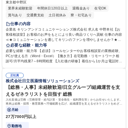
東京都中野区
業界未経験歓迎
年間休日120日以上
退職金あり
在宅OK
賞与あり
交通費支給
土日祝休み
寮・社宅あり
仕事の内容
企業名 キリンアンドコミュニケーションズ株式会社 求人名 中野本社【お
客様相談室】お客様のお声をもとにより良い商品づくりへ貢献 仕事の内容
≪★コミュニケーションを通してキリンのファンを増やしませんか？★≫
お客様のお声をより良い商品づくりに活かしていく上で、窓口となるお客
必要な経験・能力等
様相談室でのお仕事です。 日々お客様からいただくキリングループへのご
必要な経験・能力等 【必須】コールセンターやお客様相談室の業務経験、
意見を、企業活動に活かしています。お客様からの声に迅速かつ誠意をも
PCが使える方（Word・Excel）【働き方】在宅勤務・リモートワーク相
って対応、情報提供するとともにグループ内活動に反映しています。 【具
談可/月平均残業7～8時間程度 【入社後の研修】着任から1か月は電話対応
体的には】電話応対、メール、お手紙対応、ご指摘品調査報告書作成、有
のOJTを中心に実施し、電話対応に慣れた段階でメール・手紙のOJTを実
人チャットボット対応など。 【1日の対応件数】■電話：月間一人当たり
施する予定です。独り立ち以降もしっかりフォローする体制を整えていま
平均100件前後■メール・手紙：同上40件前後 募集職種 中野本社【お客様
正社員
すのでご安心ください。 【当社について】キリングループの広報機能を担
株式会社日立医薬情報ソリューションズ
相談室】お客様のお声をもとにより良い商品づくりへ貢献
う会社として、お客様との出会いを大切にし、磨き上げたホスピタリティ
を込めてコミュニケーションをとりながら広報関連業務を行っておりま
【総務・人事】未経験歓迎/日立グループ/組織運営を支
す。 学歴・資格 学歴：大学院 大学 高専 短大 専修学校 高校 語学力： 資
えるゼネラリストを目指す 総務
格：
入社直後は労務（労務管理・給与計算・安全衛生・福利厚生等）からお任せいたします。
将来は総務・採用・教育業務へ守備範囲を広げ、組織運営を支えるゼネラリストをめざせ
ます。
月給
27万7000円以上
勤務地