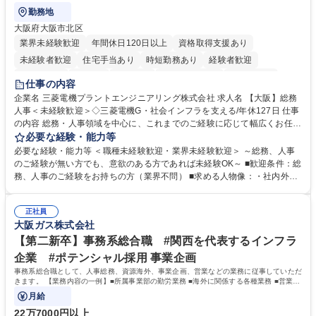
勤務地
大阪府大阪市北区
業界未経験歓迎
年間休日120日以上
資格取得支援あり
未経験者歓迎
住宅手当あり
時短勤務あり
経験者歓迎
退職金あり
在宅OK
賞与あり
完全週休2日制
交通費支給
仕事の内容
駅近5分以内
土日祝休み
服装自由
寮・社宅あり
食事補助あり
企業名 三菱電機プラントエンジニアリング株式会社 求人名 【大阪】総務
人事＜未経験歓迎＞◇三菱電機G・社会インフラを支える/年休127日 仕事
の内容 総務・人事領域を中心に、これまでのご経験に応じて幅広くお任せ
します。 ＜具体的には＞ ・総務/人事労務（給与・社保・勤怠管理など）
必要な経験・能力等
・採用・教育研修 ・福利厚生運用 など ※基本的には事務所勤務ですが、
必要な経験・能力等 ＜職種未経験歓迎・業界未経験歓迎＞ ～総務、人事
採用や教育等の業務内容により、関西圏以外への日帰り・宿泊を伴う国内
のご経験が無い方でも、意欲のある方であれば未経験OK～ ■歓迎条件：総
出張もございます。 ※担当業務を持ちつつ、お互いに助け合いながら、総
務、人事のご経験をお持ちの方（業界不問） ■求める人物像：・社内外の
務部という組織として協力しながら進める体制です。 募集職種 【大阪】
関係各部門との調整を率先して行い、業務を円滑に遂行できる協調性やコ
総務人事＜未経験歓迎＞◇三菱電機G・社会インフラを支える/年休127日
ミュニケーション能力を持っている方 ・人事総務領域に興味がありゼネラ
正社員
リスト志向をお持ちの方 学歴・資格 学歴：大学院 大学 語学力： 資格：
大阪ガス株式会社
【第二新卒】事務系総合職 #関西を代表するインフラ
企業 #ポテンシャル採用 事業企画
事務系総合職として、人事総務、資源海外、事業企画、営業などの業務に従事していただ
きます。 【業務内容の一例】■所属事業部の勤労業務 ■海外に関係する各種業務 ■営業部
門の企画スタッフ、ルート営業
月給
22万7000円以上