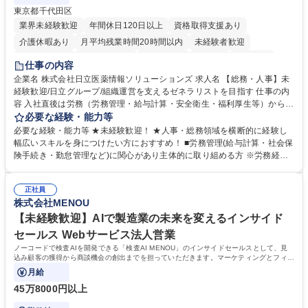
東京都千代田区
業界未経験歓迎
年間休日120日以上
資格取得支援あり
介護休暇あり
月平均残業時間20時間以内
未経験者歓迎
住宅手当あり
時短勤務あり
退職金あり
在宅OK
賞与あり
仕事の内容
育休あり
完全週休2日制
交通費支給
土日祝休み
寮・社宅あり
企業名 株式会社日立医薬情報ソリューションズ 求人名 【総務・人事】未
経験歓迎/日立グループ/組織運営を支えるゼネラリストを目指す 仕事の内
容 入社直後は労務（労務管理・給与計算・安全衛生・福利厚生等）からお
任せいたします。将来は総務・採用・教育業務へ守備範囲を広げ、組織運
必要な経験・能力等
営を支えるゼネラリストをめざせます。 ・初期業務：労働時間管理、給与
必要な経験・能力等 ★未経験歓迎！ ★人事・総務領域を横断的に経験し
計算、社会保険対応、福利厚生管理、安全衛生、健康経営推進等をお任せ
幅広いスキルを身につけたい方におすすめ！ ■労務管理(給与計算・社会保
します。ご経験に応じて、休職者管理など、幅広く経験を積んでいただき
険手続き・勤怠管理など)に関心があり主体的に取り組める方 ※労務経験
ます。 ・将来的な広がり：総務・採用・教育・税務対応・経営企画等。
者は早期にご活躍いただけます。 ■チームで仕事を推進できる方■将来は
★メンバーがマンツーマンで丁寧に教えるため、ご経験が浅くても安心！
マネジメント職として活躍したい 【尚可】■人事、労務、採用、教育業務
幅広く経験を積みたい意欲がある方に最適な環境です。 募集職種 【総
正社員
のご経験 ■労務管理（給与計算・社会保険手続き・勤怠管理など）の経験
株式会社MENOU
務・人事】未経験歓迎/日立グループ/組織運営を支えるゼネラリストを目
■衛生管理者の資格をお持ちの方 学歴・資格 学歴：大学院 大学 高専 短大
指す
専修学校 高校 語学力： 資格：
【未経験歓迎】AIで製造業の未来を変えるインサイド
セールス Webサービス法人営業
ノーコードで検査AIを開発できる「検査AI MENOU」のインサイドセールスとして、見
込み顧客の獲得から商談機会の創出までを担っていただきます。マーケティングとフィー
ルドセールスをつなぐ役割として、
月給
45万8000円以上