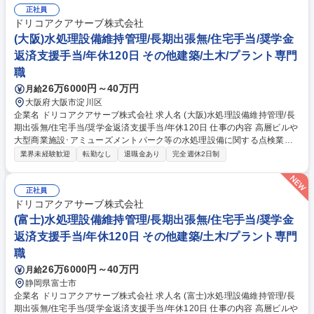
正社員
ドリコアクアサーブ株式会社
(大阪)水処理設備維持管理/長期出張無/住宅手当/奨学金
返済支援手当/年休120日 その他建築/土木/プラント専門
職
26万6000円～40万円
月給
大阪府大阪市淀川区
企業名 ドリコアクアサーブ株式会社 求人名 (大阪)水処理設備維持管理/長
期出張無/住宅手当/奨学金返済支援手当/年休120日 仕事の内容 高層ビルや
大型商業施設･アミューズメントパーク等の水処理設備に関する点検業務
をお任せします。需要の高い施設及び、1つの現場規模が大きな業務のダ
業界未経験歓迎
転勤なし
退職金あり
完全週休2日制
イナミックさと やりがいがあります！【具体的には】・水質の点検、設備
の機能確認、フィルタの洗浄(交換作業を含む) ・運転調整等 ※自然環境で
生息する土壌菌群のバイオ作用をコンパクトにシステム化 した『ドリコバ
正社員
イオリアクターシステム』や、排水処理場における 脱水･濃縮装置『ソマ
ドリコアクアサーブ株式会社
プレス』等、高機能な装置も提案しています。 【業務内容の変更の範囲】
(富士)水処理設備維持管理/長期出張無/住宅手当/奨学金
当社業務全般 募集職種 (大阪)水処理設備維持管理/長期出張無/住宅手当/奨
返済支援手当/年休120日 その他建築/土木/プラント専門
学金返済支援手当/年休120日
職
26万6000円～40万円
月給
静岡県富士市
企業名 ドリコアクアサーブ株式会社 求人名 (富士)水処理設備維持管理/長
期出張無/住宅手当/奨学金返済支援手当/年休120日 仕事の内容 高層ビルや