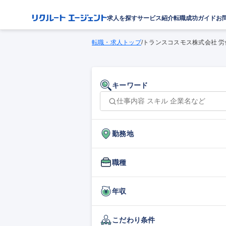
求人を探す
サービス紹介
転職成功ガイド
お
転職・求人トップ
/
トランスコスモス株式会社 労
キーワード
勤務地
職種
年収
こだわり条件