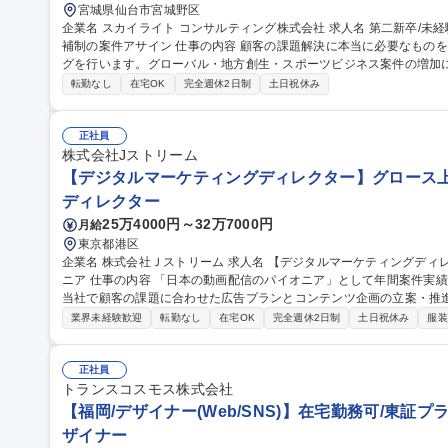
宮城県仙台市宮城野区
企業名 スカイライト コンサルティング株式会社 求人名 第二新卒/未経験歓迎！【仙台/経営コンサルタント】立候
補制の案件アサイン 仕事の内容 顧客の課題解決に本当に必要なものを見極め提供する、本質的なコンサルティン
グを行います。グローバル・地方創生・スポーツビジネス案件の増加
ドは大きく広がっています。 当社は2000年に設立したコンサルティング会社で、「顧客の成功を創造し、顧客と
転勤なし
在宅OK
完全週休2日制
土日祝休み
成功体験を共有する」を企業理念としています。中立で徹底した顧客
までを支援し、リピート率 8 割という高い顧客満足度を得ています
し、制度構築や意思決定に加わったり、社員一人ひとりの成長やチー
正社員
株式会社Jストリーム
を実践しています。 募集職種 第二新卒/未経験歓迎！【仙台
【デジタルマーケティングディレクター】グロース上
ディレクター
25万4000円～32万7000円
月給
東京都港区
企業名 株式会社Ｊストリーム 求人名 【デジタルマーケティングディレクター】グロース上場/動画配信のパイオ
ニア 仕事の内容 「日本の動画配信のパイオニア」として年間案件実績10000件以上、1200社以上の取引先を誇る
当社で顧客の課題に合わせた広告プランとコンテンツ企画の立案・推進をお任せします
新規開拓を通じ、マーケティング施策とコンテンツ企画の立案・推進
業界未経験歓迎
転勤なし
在宅OK
完全週休2日制
土日祝休み
服装
パートナーの開拓、デジタル施策のディレクション、効果測定と改善
顧客の課題に合わせたカスタマイズ提案で解決を目指します。広告制
心となりますが、これまでのご経験に応じて得意な領域から段階的にお任せします。 募集職
正社員
ティングディレクター】グロース上場/動画配信のパイオニア
トランスコスモス株式会社
【福岡/デザイナー(Web/SNS)】在宅勤務可/東証プ
ザイナー