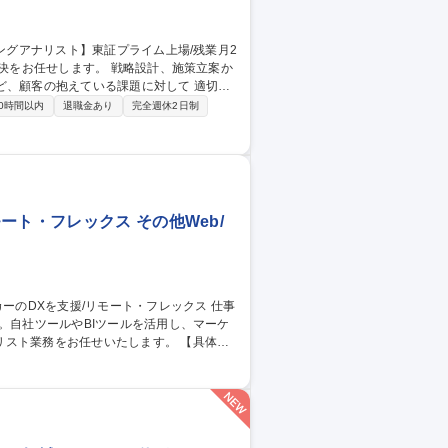
顧客の抱えている課題に対して 適切な
す。 【具体的には】■クライアント企業の
0時間以内
退職金あり
完全週休2日制
nalytics、Adobe Analyticsな
報告■クライアントのマーケティング施策や
ート・フレックス その他Web/
。自社ツールやBIツールを活用し、マーケ
業務をお任せいたします。 【具体的
分析、レポート作成■課題抽出・改善提案■W
規導入時のデータ観点・技術観点のプリセールス■
マネジメントの設計・運用提案■新プロダクトの
】製薬メーカーのDXを支援/リモート・フレックス