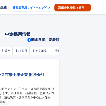
企業様
登録者専用サイトへログイン
新規会員登録（無料）
人・中途採用情報
関連度順
新着順
川崎市
埼玉県
神奈川県
千葉市
大阪府
千葉県
ース市場上場企業 財務会計
せします。経理全般・税務全般、監査法人対
算・連結決算・開示業務を中心にお任せし
自由