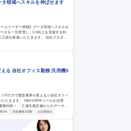
ータ領域へスキルを伸ばせます
進いただきます。 自社プロダク
づく見積作成・集計定義の確認 ・製作作業および
けでなくデータプレパレーションやデータ統
型案件のチームリーダーへステップアップ
候補】データ領域へスキルを伸ばせます
える 自社オフィス勤務 汎用機S
データの分析、BIツールを活用した可視化業
宅OK
完全週休2日制
土日祝休み
える☆自社オフィス勤務