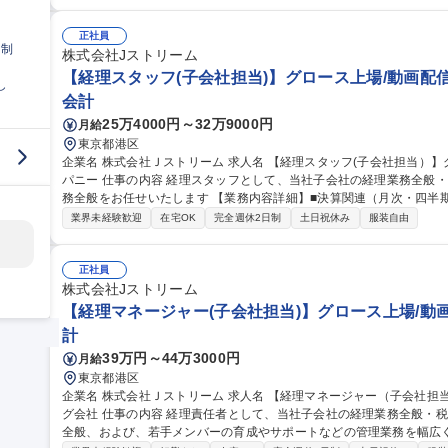
効果会計など）■開示関連（決算短信・有価証券報告書作成など）■予
ど）■資産・債権管理（与信管理、売掛/買掛債権・固定資産管理など
マネジメント業務 募集職種 【経理マネージャー（本体/連結
正社員
日制
株式会社Jストリーム
【経理スタッフ(子会社担当)】グロース上場/動画配
し
会計
25万4000円～32万9000円
月給
東京都港区
企業名 株式会社Ｊストリーム 求人名 【経理スタッフ(子会社担当）】グロース上場/動画配信のリーディングカン
パニー 仕事の内容 経理スタッフとして、当社子会社の経理業務全般・税務業務全般、監査法人対応などの経理実
務全般をお任せいたします 【業務内容詳細】■決算関連（月次・四半期・年次・連結パッケージ） ■税務関連（税
務申告・税務調査対応・税効果会計など） ■予算関連（中期計画策定
業界未経験歓迎
在宅OK
完全週休2日制
土日祝休み
服装自由
信管理、売掛/買掛債権・固定資産管理など） ■監査対応 ■M＆A実施時のPMI全般 募集職種 【経
社担当）】グロース上場/動画配信のリーディングカンパニー
正社員
株式会社Jストリーム
【経理マネージャー(子会社担当)】グロース上場/動
計
39万円～44万3000円
月給
東京都港区
企業名 株式会社Ｊストリーム 求人名 【経理マネージャー（子会社担当）】グロース上場/動画配信のリーディン
グ会社 仕事の内容 経理責任者として、当社子会社の経理業務全般・税務業務全般、監査法人対応などの経理実務
全般、および、若手メンバーの育成やサポートなどの管理業務を幅広くお任せいたしま