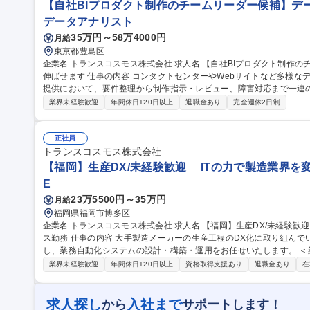
【自社BIプロダクト制作のチームリーダー候補】デ
データアナリスト
35万円～58万4000円
月給
東京都豊島区
企業名 トランスコスモス株式会社 求人名 【自社BIプロダクト制作のチームリーダー候補】データ領域へスキルを
伸ばせます 仕事の内容 コンタクトセンターやWebサイトなど多様なデータを一元管理し、CX向上を支援するBI
提供において、要件整理から制作指示・レビュー、障害対応まで一連の工程を推
ト（trans-Insight BI）の運用において下記を担当。 ・要件に基
業界未経験歓迎
年間休日120日以上
退職金あり
完全週休2日制
メンバーへの指示出し ・製作物レビュー・エラー原因究明 BI制作だ
合経験も積める環境です。ゆくゆくは複数メンバーを取りまとめ、大
できます。 募集職種 【自社BIプロダクト制作のチームリーダー
正社員
トランスコスモス株式会社
【福岡】生産DX/未経験歓迎 ITの力で製造業界を変
E
23万5500円～35万円
月給
福岡県福岡市博多区
企業名 トランスコスモス株式会社 求人名 【福岡】生産DX/未経験歓迎 ☆ITの力で製造業界を変える☆自社オフィ
ス勤務 仕事の内容 大手製造メーカーの生産工程のDX化に取り組んでいただきます。 VBAやRPAツールを活用
し、業務自動化システムの設計・構築・運用をお任せいたします。 ＜業務内容＞ ・工場生産設備からのデータ集
約、測定業務の自動化 ・発注システムとRPAツールの連携 ・その他
業界未経験歓迎
年間休日120日以上
資格取得支援あり
退職金あり
在
務 募集職種 【福岡】生産DX/未経験歓迎 ☆ITの力で製造業界を変
求人探し
入社まで
から
サポートします！