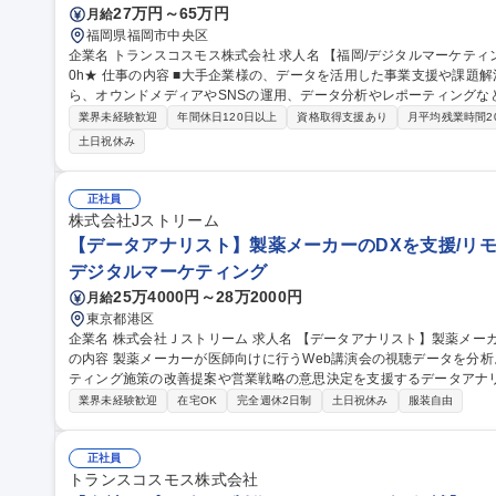
27万円～65万円
月給
福岡県福岡市中央区
企業名 トランスコスモス株式会社 求人名 【福岡/デジタルマーケティングアナリスト】東証プライム上場/残業月2
0h★ 仕事の内容 ■大手企業様の、データを活用した事業支援や課題解決をお任せします。 戦略設計、施策立案か
ら、オウンドメディアやSNSの運用、データ分析やレポーティングなど、
ソリューションを提供し、課題解決と顧客事業の発展に貢献する業務で
業界未経験歓迎
年間休日120日以上
資格取得支援あり
月平均残業時間2
Webサイトやアプリ、SNSからのアクセスやユーザー行動データの解析(Google A
土日祝休み
ど)■ダッシュボードを活用したデータ可視化と分析レポートの作成・
UI/UX改善施策の提案・実行・効果検証(KPI達成度、CVR改善) など 募集職種 【福岡/デジタルマーケティングア
ナリスト】東証プライム上場/残業月20h★
正社員
株式会社Jストリーム
【データアナリスト】製薬メーカーのDXを支援/リモ
デジタルマーケティング
25万4000円～28万2000円
月給
東京都港区
企業名 株式会社Ｊストリーム 求人名 【データアナリスト】製薬メーカーのDXを支援/リモート・フレックス 仕事
の内容 製薬メーカーが医師向けに行うWeb講演会の視聴データを分析
ティング施策の改善提案や営業戦略の意思決定を支援するデータアナリスト
な業務内容】■Web講演会の視聴ログデータ（離脱・巻き戻し等）の
業界未経験歓迎
在宅OK
完全週休2日制
土日祝休み
服装自由
ebinarAnalyticsのカスタマイズ提案・ダッシュボード改善■新
BIツール（Power BI、Tableau等）を用いた可視化支援■データ
分析機能企画への参画など 募集職種 【データアナリスト
正社員
トランスコスモス株式会社