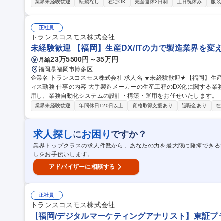
算関連（月次・四半期・年次・連結パッケージ） ■税務関連（税務申
業界未経験歓迎
転勤なし
在宅OK
完全週休2日制
土日祝休み
服装
関連（中期計画策定・年度予算管理など） ■資産・債権管理（与信管理
査対応 ■M＆A実施時のPMI全般 募集職種 【経理マネージャー（子会社担当）】グロース上場/動画配信のリーディ
ング会社
正社員
トランスコスモス株式会社
未経験歓迎 【福岡】生産DX/ITの力で製造業界を変
23万5500円～35万円
月給
福岡県福岡市博多区
企業名 トランスコスモス株式会社 求人名 ★未経験歓迎★【福岡】生産DX/ITの力で製造業界を変える☆自社オフ
ィス勤務 仕事の内容 大手製造メーカーの生産工程のDX化に関する業務をお任せします。 VBAやRPAツールを活
用し、業務自動化システムの設計・構築・運用をお任せいたします。 ＜業務内容＞ ・工場生産設備からのデータ
集約、測定業務の自動化 ・発注システムとRPAツールの連携 ・その
業界未経験歓迎
年間休日120日以上
資格取得支援あり
退職金あり
在
業務 募集職種 ★未経験歓迎★【福岡】生産DX/ITの力で製造業界
求人探し
お困り
に
ですか？
業界トップクラスの求人件数から、あなたの力を最大限に発揮できる
しをお手伝いします。
アドバイザーに相談する
正社員
トランスコスモス株式会社
【福岡/デジタルマーケティングアナリスト】東証プライ