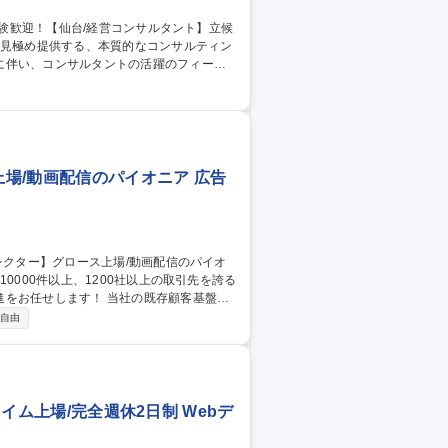
に伴い、コンサルタントの活躍のフィール
志向のサービスにより、戦略立案から実行
。会社の意思決定や経営状況を社員に公開
ムの成功を促すための評価制度や教育制度
/経営コンサルタント】立候補制の案件アサイン
場/動画配信のパイオニア 広告
！ 当社の既存顧客基盤や
を行います。営業戦略の立案、提案商材や
自由
まで幅広く担当します。他部署と連携し、
作は外部ベンダーへのディレクションが中
種 【デジタルマーケ
ライム上場/完全週休2日制 Webデ