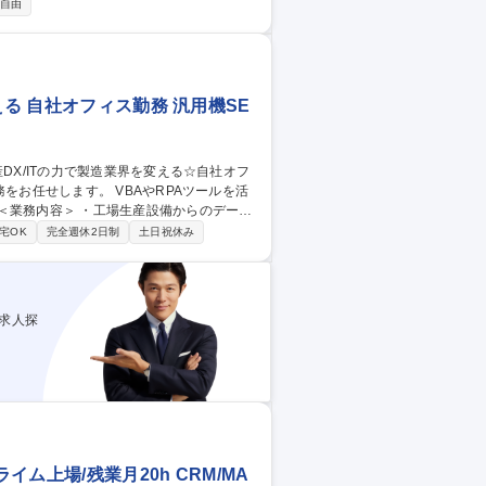
告・税務調査対応・税効果会計など） ■予算
自由
、売掛/買掛債権・固定資産管理など） ■監
える 自社オフィス勤務 汎用機SE
他データの分析、BIツールを活用した可視化
宅OK
完全週休2日制
土日祝休み
を変える☆自社オフィス勤務
求人探
ム上場/残業月20h CRM/MA