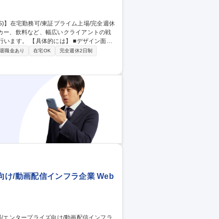
 ■デザイン面で
UX設計からアウトプットまで、全体を網羅
退職金あり
在宅OK
完全週休2日制
ンニング （変更の範囲）会社が定める業務
場/完全週休2日制◎
け/動画配信インフラ企業 Web