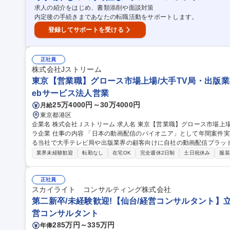
求人の紹介をはじめ、書類添削や面談対策
内定後の手続きまであなたの転職活動をサポートします。
登録してサポートを受ける
正社員
株式会社Jストリーム
東京【営業職】グロース市場上場/大手TV局・出版業
ebサービス法人営業
25万4000円～30万4000円
月給
東京都港区
企業名 株式会社Ｊストリーム 求人名 東京【営業職】グロース市場上場/大手TV局・出版業界向け/動画配信インフ
ラ企業 仕事の内容 「日本の動画配信のパイオニア」として年間案件実績10000件以上、1200社以上の取引先を誇
る当社で大手テレビ局や出版業界の顧客向けに自社の動画配信プラッ
任せします！ ■入社後は先輩社員との同行や研修を通じて商材理解を深めていただき、3ヶ月程度で徐々に顧客を
業界未経験歓迎
転勤なし
在宅OK
完全週休2日制
土日祝休み
服装
お任せし、希望や適性に応じて大手企業の案件をお願いします！フレッ
回程度の出社で自由度高く働ける環境です！顧客のニーズを深くヒア
を取りながら、動画配信プラットフォームやライブ配信サービス、シ
正社員
スカイライト コンサルティング株式会社
ます！ 募集職種 東京【営業職】グロース市場上場/大手TV局・出版
第二新卒/未経験歓迎!【仙台/経営コンサルタント】
営コンサルタント
285万円～335万円
年俸