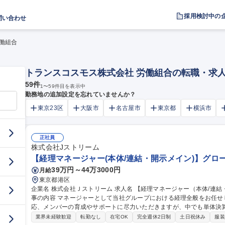
採用検討中の
問い合わせ
働組合
トランスコスモス株式会社 労働組合の転職・求
59
件
1
〜
59
件目を表示中
勤務地の追加設定を忘れていませんか？
東京23区
大阪市
名古屋市
東京都
横浜市
正社員
株式会社Jストリーム
【経理マネージャー(本体/連結・開示メイン)】グロ
39万円～44万3000円
月給
東京都港区
企業名 株式会社Ｊストリーム 求人名 【経理マネージャー（本体/連結・開示メイン）】グロース市場上場企業 仕
事の内容 マネージャーとして当社グループにおける経理全般をお任
応、メンバーの育成やサポートに尽力いただきますが、中でも単体決
ます。 【業務内容詳細】■決算関連（月次・四半期・年次／単体・連結） ■税務関連（税申告・税務調査対応・税
業界未経験歓迎
転勤なし
在宅OK
完全週休2日制
土日祝休み
服装