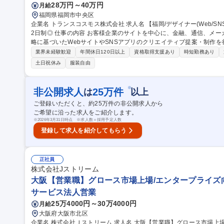
28万円～40万円
月給
福岡県福岡市中央区
企業名 トランスコスモス株式会社 求人名 【福岡/デザイナー(Web/SNS)】在宅勤務可/東証プライム上場/完全週休
2日制◎ 仕事の内容 お客様企業のサイトを中心に、金融、通信、メーカー、飲料など、幅広いクライアントの戦
略に基づいたWebサイトやSNSアプリのクリエイティブ提案・制作を行います。 【具体的には】
のコストマネジメント、クリエイティブ提案、プレゼンテーション ■
業界未経験歓迎
年間休日120日以上
資格取得支援あり
時短勤務あり
したデザインディレクション ■クリエイティブ制作 ■コンテンツプラ
土日祝休み
服装自由
募集職種 【福岡/デザイナー(Web/SNS)】在宅勤務可/東証プライム上
※
非公開求人
25
万件
は
以上
ご登録いただくと、約
25
万件の非公開求人から
ご希望に沿った求人をご紹介します。
※
2026年3月31日時点 ※求人数＝採用予定人数
登録して求人を紹介してもらう
正社員
株式会社Jストリーム
大阪【営業職】グロース市場上場/エンタープライズ向
サービス法人営業
25万4000円～30万4000円
月給
大阪府大阪市北区
企業名 株式会社Ｊストリーム 求人名 大阪【営業職】グロース市場上場/エンタープライズ向け/動画配信インフラ