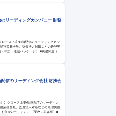
算関連（中期計画策定・年度予算管理な
）■監査対応■経理課メンバーの人材育成、
・開示メイン）】グロース市場上場企業
信のリーディングカンパニー 財務
・年度予算管理など） ■資産・債権管理（与
理スタッフ(子会
画配信のリーディング会社 財務会
す。 【業務内容詳細】■決