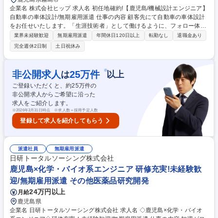
企業名 株式会社ヒップ 求人名 初任地確約!【鹿児島/機械設計エンジニア】
自動車の車体設計/無期雇用派遣 仕事の内容 顧客先にて自動車の車体設計
をお任せいたします。「生涯技術者」として働けるように、フォロー体
制・福利厚生を充実させておりますので、スペシャリストとしてキャリア
業界未経験歓迎
無期雇用派遣
年間休日120日以上
転勤なし
退職金あり
を築きたい方は是非ご応募下さい。 《魅力》■生涯技術者として働けるた
完全週休2日制
土日祝休み
めに設立された当社。今後も「技術者と顧客に選ばれる強い会社に」なる
ことをチャレンジしていきます。人材派遣企業から「エンジニアのキャリ
ア形成を支援する企業」を目指しています。■所定労働時間が7時間と短
※
非公開求人
25
万件
は
以上
く、且つ平均残業時間(法定時間外)10 時間弱と働きやすい環境。■上流工
ご登録いただくと、約
25
万件の
程の案件がメインでスキルアップ可■将来的には「転勤無し」の環境で安
非公開求人からご希望に沿った
定的なキャリア形成が可能 募集職種 初任地確約!【鹿児島/機械設計エンジ
求人をご紹介します。
ニア】自動車の車体設計/無期雇用派遣
※
2026年3月31日時点 ※求人数＝採用予定人数
登録して求人を紹介してもらう
派遣社員
無期雇用派遣
日研トータルソーシング株式会社
鹿児島×化学・バイオ系エンジニア 研修充実!未経験歓
迎/無期雇用派遣 その他医薬品研究開発
24万円以上
月給
鹿児島県
企業名 日研トータルソーシング株式会社 求人名 ◇鹿児島×化学・バイオ