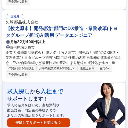
す。 自動車メーカーや社内営業部門・工場部門との調整や工程確認等の業
完全週休2日制
務がございます。企画段階～量産まで一気通貫で対応した部門のため 、幅
広い設計業務が経験ができ、車両開発全般の知識が習得できます。 【募集
背景】自動車の電動化が進む今、EVや自動運転など最新技術の普及によ
正社員
り配線の複雑化が進んでおり、車内における電気配線の開発・設計業務の
矢崎部品株式会社
重要性は年々上昇しており、体制強化のための募集です！ 募集職種 【牧
【牧之原市】開発/設計部門のDX推進・業務改革(トヨ
之原市】ワイヤーハーネスの開発/設計(トヨタグループ向け)◎
タグループ担当)AI活用 データエンジニア
22万400円以上
月給
静岡県牧之原市
企業名 矢崎部品株式会社 求人名 【牧之原市】開発/設計部門のDX推進・
業務改革(トヨタグループ担当)AI活用◎ 仕事の内容 自動車の電動化が進む
今、EVや自動運転など最新技術の普及により配線の複雑化は進み・重要
性が増しています。今後の事業拡大に備え、開発設計業務の効率化が求め
年間休日120日以上
月平均残業時間20時間以内
退職金あり
在宅OK
られており、開発設計向けDXエンジニアを募集します 【仕事内容】開発
完全週休2日制
設計部門の効率化を実現するためAI・デジタルツインXR・内製システム
開発を行い、それらのソリューションを用いて設計現場のDX化を推進し
ています。※ご本人の経験やご希望を踏まえて決定 【職務の魅力】設計プ
求人探し
入社まで
から
ロセス改革の企画～実行まで一連の改善活動を経験 AI、デジタルツインな
サポートします！
ど最先端のDXソリューションのスキル習得 自動車開発プロセスにおいて
デジタルスキルやリテラシーを実践的に学べる 募集職種 【牧之原市】開
求人の紹介をはじめ、書類添削や
発/設計部門のDX推進・業務改革(トヨタグループ担当)AI活用◎
面談対策、内定後の手続きまで
あなたの転職活動をサポートします。
登録してサポートを受ける