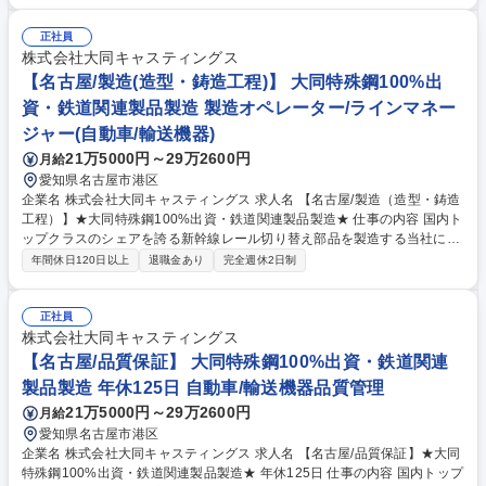
助） ・経費精算、固定資産管理等の経理業務全般 ※ご経験に応じて業務
範囲を調整します 募集職種 【碧南市】資格を活かす経理職★簿記2級以上
正社員
歓迎/土日休み/残業少なめ◎
株式会社大同キャスティングス
【名古屋/製造(造型・鋳造工程)】 大同特殊鋼100%出
資・鉄道関連製品製造 製造オペレーター/ラインマネー
ジャー(自動車/輸送機器)
21万5000円～29万2600円
月給
愛知県名古屋市港区
企業名 株式会社大同キャスティングス 求人名 【名古屋/製造（造型・鋳造
工程）】★大同特殊鋼100%出資・鉄道関連製品製造★ 仕事の内容 国内ト
ップクラスのシェアを誇る新幹線レール切り替え部品を製造する当社にて
製品の造型～鋳造工程を担当いただきます。※溶解～検査までの工程もご
年間休日120日以上
退職金あり
完全週休2日制
ざいますのでご希望をお聞かせください！ 製品形状の「木型」の周りに砂
を貼付け「鋳型」を造る【造型工程】と その「鋳型」に溶けた金属を流し
込む【鋳造工程】をお任せ致します。 力強さと繊細さが求められる奥深い
正社員
作業です。 ★特徴★新幹線のレール切り替え部分に使用される重要部品を
株式会社大同キャスティングス
製造。 精密に仕上げる職人技も将来的に身に着けられます！ 募集職種
【名古屋/品質保証】 大同特殊鋼100%出資・鉄道関連
【名古屋/製造（造型・鋳造工程）】★大同特殊鋼100%出資・鉄道関連製
製品製造 年休125日 自動車/輸送機器品質管理
品製造★
21万5000円～29万2600円
月給
愛知県名古屋市港区
企業名 株式会社大同キャスティングス 求人名 【名古屋/品質保証】★大同
特殊鋼100%出資・鉄道関連製品製造★ 年休125日 仕事の内容 国内トップ