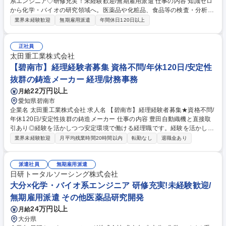
系エンジニア◇研修充実！未経験歓迎/無期雇用派遣 仕事の内容 知識ゼロ
から化学・バイオの研究領域へ。医薬品や化粧品、食品等の検査・分析、
各種試験を担当。神奈川（化学）や東京（バイオ）の専門施設で行う1か
業界未経験歓迎
無期雇用派遣
年間休日120日以上
月間の実機研修から開始するため完全未経験でも安心です。 【具体的に
は】医薬品、化粧品、化学素材等の領域で検査・分析や試験、品質管理等
に携わります。【入社後は】化学は神奈川、バイオは東京の専門施設で約
正社員
1か月の研修を実施。化学はHPLCやGCの実機操作、バイオは細胞培養の
太田重工業株式会社
実習等、プロ講師が丁寧に指導。PCスキルやマナーも網羅したカリキュ
【碧南市】経理経験者募集 資格不問/年休120日/安定性
ラムがあるため、専門知識や職歴がなくても安心して大手メーカー等のプ
抜群の鋳造メーカー 経理/財務事務
ロジェクトで活躍できます。 募集職種 ◇鹿児島×化学・バイオ系エンジニ
22万円以上
月給
ア◇研修充実！未経験歓迎/無期雇用派遣
愛知県碧南市
企業名 太田重工業株式会社 求人名 【碧南市】経理経験者募集★資格不問/
年休120日/安定性抜群の鋳造メーカー 仕事の内容 豊田自動織機と直接取
引あり◎経験を活かしつつ安定環境で働ける経理職です。経験を活かし
て、現金出納・伝票仕分け・帳簿作成など経理業務全般をお任せします。
業界未経験歓迎
月平均残業時間20時間以内
転勤なし
退職金あり
・現金出納 ・伝票仕分けおよび会計ソフト入力 ・請求書・領収書の処理
・記帳作業（月次・年次決算補助） ・経費精算、固定資産管理等の経理業
務全般 ※ご経験に応じて業務範囲を調整します 募集職種 【碧南市】経理
派遣社員
無期雇用派遣
経験者募集★資格不問/年休120日/安定性抜群の鋳造メーカー
日研トータルソーシング株式会社
大分×化学・バイオ系エンジニア 研修充実!未経験歓迎/
無期雇用派遣 その他医薬品研究開発
24万円以上
月給
大分県