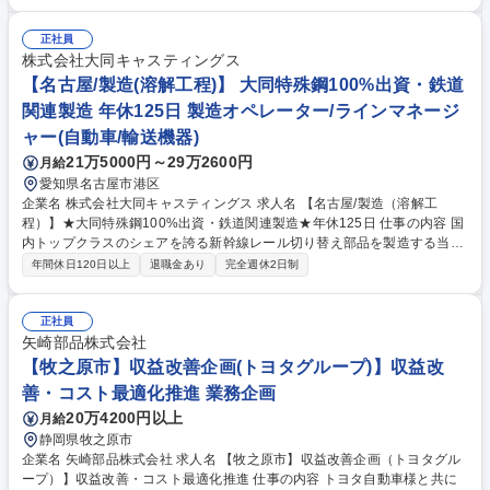
他工程もございますのでご希望をお聞かせください！ 鋳型に溶かした金属
を流し込み、最終的な製品の形に仕上げる工程です。 ■矯正（歪んだ製品
形状を直線に戻す作業）■研磨作業（ミリ単位の精度がもとめられる）■機
正社員
械加工でのプログラミングや段取り作業など、幅広い工程がありそれぞれ
株式会社大同キャスティングス
の工程で技術を磨けます。 ★特徴★新幹線のレール切り替え部分に使用さ
【名古屋/製造(溶解工程)】 大同特殊鋼100%出資・鉄道
れる重要部品を製造。精密に仕上げる職人技も将来的に身に着けられま
関連製造 年休125日 製造オペレーター/ラインマネージ
す！ 募集職種 【名古屋/製造（研磨・機械加工）】★大同特殊鋼100%出
ャー(自動車/輸送機器)
資・鉄道関連製品製造★
21万5000円～29万2600円
月給
愛知県名古屋市港区
企業名 株式会社大同キャスティングス 求人名 【名古屋/製造（溶解工
程）】★大同特殊鋼100%出資・鉄道関連製造★年休125日 仕事の内容 国
内トップクラスのシェアを誇る新幹線レール切り替え部品を製造する当社
にて鉄を溶かす溶解作業等を担当。※造型～検査までのその他工程もござ
年間休日120日以上
退職金あり
完全週休2日制
いますのでご希望があればお聞かせください！ ■鋳型に入れる金属を溶か
し、精錬する工程です。溶解装置のオペレーターとして、金属の種類に応
じた温度調整を行い求められる成分規格通りに材料を調整していきます。
正社員
★特徴★ 鉄鋼業の心臓部である「溶解」作業の中でも、5感を使って「特
矢崎部品株式会社
殊鋼」に仕上げる技を身に付けることで、「あなたにしかできない」仕事
【牧之原市】収益改善企画(トヨタグループ)】収益改
になります！ 募集職種 【名古屋/製造（溶解工程）】★大同特殊鋼100%
善・コスト最適化推進 業務企画
出資・鉄道関連製造★年休125日
20万4200円以上
月給
静岡県牧之原市
企業名 矢崎部品株式会社 求人名 【牧之原市】収益改善企画（トヨタグル
ープ）】収益改善・コスト最適化推進 仕事の内容 トヨタ自動車様と共に