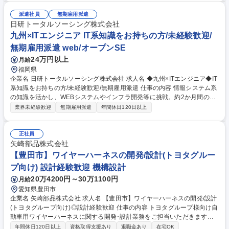
医薬品、化粧品、化学素材等の領域で、検査・分析や基礎研究、各種試
験、品質管理に携わります。【入社後は】化学は神奈川、バイオは東京の
派遣社員
無期雇用派遣
専門施設で約1か月の研修を実施。化学はHPLCやGCの実機操作、バイオ
日研トータルソーシング株式会社
は細胞培養や生化学試験の実習等、実務経験豊富な講師が時間をかけて伝
九州×ITエンジニア IT系知識をお持ちの方/未経験歓迎/
授。理論と実験技術を基礎から体系的に学べるため、実務未経験から安心
無期雇用派遣 web/オープンSE
して研究職デビューが可能です。 募集職種 ◆鹿児島×化学・バイオ系エン
24万円以上
月給
ジニア◆知見がある方/未経験歓迎/無期雇用派遣
福岡県
企業名 日研トータルソーシング株式会社 求人名 ◆九州×ITエンジニア◆IT
系知識をお持ちの方/未経験歓迎/無期雇用派遣 仕事の内容 情報システム系
の知識を活かし、WEBシステムやインフラ開発等に挑戦。約2か月間の専
門研修から開始し、期間中の面談を経て、あなたの志向性や特性に合わせ
業界未経験歓迎
無期雇用派遣
年間休日120日以上
た大手企業の最適なプロジェクトへ配属します。 【具体的には】大手製造
業やインフラ関連等のプロジェクトでWEB系開発やインフラ構築等に携わ
ります。スキルに応じ要件定義～運用まで最適な工程をお任せ。【入社後
正社員
は】東京もしくは名古屋の専門施設で約2ヶ月間の基礎研修を実施。開発
矢崎部品株式会社
からインフラ、マナーまで体系的に学びます。研修中に面談を行い、あな
【豊田市】ワイヤーハーネスの開発/設計(トヨタグルー
たの志向性や特性に合わせて最適な配属先を決定するため、未経験でも安
プ向け) 設計経験歓迎 機構設計
心してスタートできます。 募集職種 ◆九州×ITエンジニア◆IT系知識をお
20万4200円～30万1100円
月給
持ちの方/未経験歓迎/無期雇用派遣
愛知県豊田市
企業名 矢崎部品株式会社 求人名 【豊田市】ワイヤーハーネスの開発/設計
(トヨタグループ向け)◎設計経験歓迎 仕事の内容 トヨタグループ様向け自
動車用ワイヤーハーネスに関する開発･設計業務をご担当いただきます。
カーメーカーに近い立場で設計開発に携われるため、非常に裁量のあるポ
年間休日120日以上
資格取得支援あり
退職金あり
在宅OK