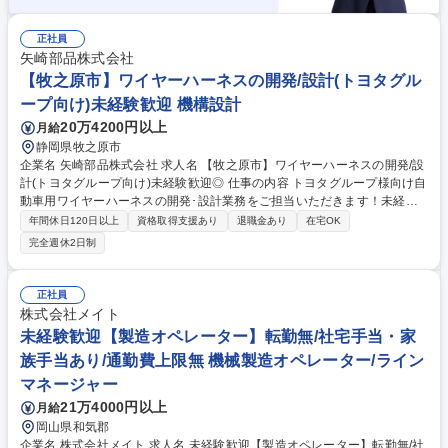
正社員
矢崎部品株式会社
【牧之原市】ワイヤーハーネスの開発/設計(トヨタグル
ープ向け)未経験歓迎 機構設計
20万4200円以上
月給
静岡県牧之原市
企業名 矢崎部品株式会社 求人名 【牧之原市】ワイヤーハーネスの開発/設
計(トヨタグループ向け)未経験歓迎◎ 仕事の内容 トヨタグループ様向け自
動車用ワイヤーハーネスの開発･設計業務をご担当いただきます！未経験
から設計職にチャレンジできる貴重なポジションです。入社後の研修制度
年間休日120日以上
資格取得支援あり
退職金あり
在宅OK
も充実しております！ 自動車メーカーや社内営業部門・工場部門との調整
完全週休2日制
や工程確認等の業務がございます。企画段階～量産まで一気通貫で対応し
た部門のため 、幅広い設計業務が経験ができ、車両開発全般の知識が習得
できます。 【募集背景】自動車の電動化が進む今、EVや自動運転など最
正社員
新技術の普及により配線の複雑化が進んでおり、車内における電気配線の
株式会社メイト
開発・設計業務の重要性は年々上昇しており、体制強化のための募集で
未経験歓迎【製造オペレーター】転勤無/社宅手当・家
す！ 募集職種 【牧之原市】ワイヤーハーネスの開発/設計(トヨタグループ
族手当あり/通勤費上限無 機械製造オペレーター/ライン
向け)未経験歓迎◎
マネージャー
21万4000円以上
月給
岡山県和気郡
企業名 株式会社メイト 求人名 未経験歓迎【製造オペレーター】転勤無/社