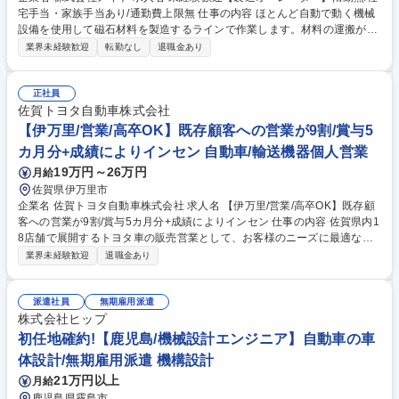
宅手当・家族手当あり/通勤費上限無 仕事の内容 ほとんど自動で動く機械
設備を使用して磁石材料を製造するラインで作業します。材料の運搬が必
要な時以外は、基本的には工場別室の監視室で待機し、不具合、異常が無
業界未経験歓迎
転勤なし
退職金あり
いかをチェックする、未経験からでも始めやすい 仕事です。主な材料は、
「ナイロン/プラスチック系」「金属系/鉄やレアアース」の2つです。材料
を細かく砕いて、添加剤を入れながら混ぜて磁石材料をつくります。※3
正社員
交代制で夜勤も発生しますが、設備がほとんど自動で動くので、トラブル
佐賀トヨタ自動車株式会社
が無い限りは実作業は少ないです。材料を運搬する際に必要なクレーン、
【伊万里/営業/高卒OK】既存顧客への営業が9割/賞与5
フォークリフトの資格は、入社後会社負担にて取得いただきます。◎工場
カ月分+成績によりインセン 自動車/輸送機器個人営業
内での業務で、2人ペアでの業務が基本です。 募集職種 未経験歓迎【製造
19万円～26万円
月給
オペレーター】転勤無/社宅手当・家族手当あり/通勤費上限無
佐賀県伊万里市
企業名 佐賀トヨタ自動車株式会社 求人名 【伊万里/営業/高卒OK】既存顧
客への営業が9割/賞与5カ月分+成績によりインセン 仕事の内容 佐賀県内1
8店舗で展開するトヨタ車の販売営業として、お客様のニーズに最適な提
案を行います。車の販売に加え、メンテナンスや保険、周辺商品の提案も
業界未経験歓迎
退職金あり
行い、お客様のカーライフをトータルでサポートします。 ■既存のお客様
への定期訪問や来店対応、新規のお客様の来店対応 既存のお客様への営業
が9割、新規は1割ほど ■トヨタ車・各種メーカー系中古車の販売 ■車検点
派遣社員
無期雇用派遣
検などのメンテナンス、自動車保険、JAFなど周辺商品の販売 ≪目標目安
株式会社ヒップ
≫自動車営業未経験の方の場合、入社直後は1台/月が目標です。ご経験や
初任地確約!【鹿児島/機械設計エンジニア】自動車の車
年次に応じて徐々に目標が増えます。(最大でも7台/月程度) 募集職種 【伊
体設計/無期雇用派遣 機構設計
万里/営業/高卒OK】既存顧客への営業が9割/賞与5カ月分+成績によりイン
21万円以上
月給
セン
鹿児島県霧島市