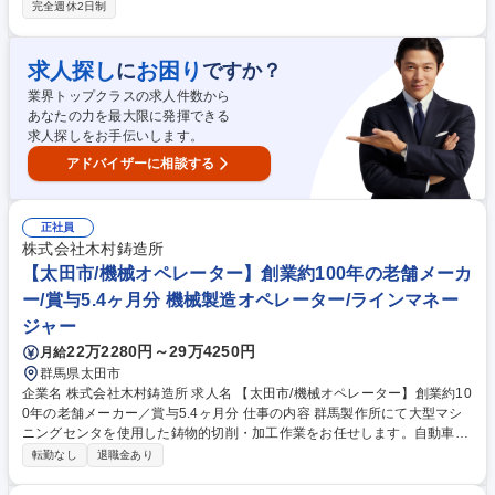
充実しております！ 自動車メーカーや社内営業部門・工場部門との調整や
完全週休2日制
工程確認等の業務がございます。企画段階～量産まで一気通貫で対応した
部門のため 、幅広い設計業務が経験ができ、車両開発全般の知識が習得で
きます。 【募集背景】自動車の電動化が進む今、EVや自動運転など最新
求人探し
お困り
に
ですか？
技術の普及により配線の複雑化が進んでおり、車内における電気配線の開
業界トップクラスの求人件数から
発・設計業務の重要性は年々上昇しており、体制強化のための募集です！
あなたの力を最大限に発揮できる
募集職種 【裾野市】ワイヤーハーネスの開発/設計(トヨタグループ向け)未
求人探しをお手伝いします。
経験歓迎◎
アドバイザーに相談する
正社員
株式会社木村鋳造所
【太田市/機械オペレーター】創業約100年の老舗メーカ
ー/賞与5.4ヶ月分 機械製造オペレーター/ラインマネー
ジャー
22万2280円～29万4250円
月給
群馬県太田市
企業名 株式会社木村鋳造所 求人名 【太田市/機械オペレーター】創業約10
0年の老舗メーカー／賞与5.4ヶ月分 仕事の内容 群馬製作所にて大型マシ
ニングセンタを使用した鋳物的切削・加工作業をお任せします。自動車プ
レス用金型で国内シェア45パーセントを誇る安定企業で、多様な製品づく
転勤なし
退職金あり
りに深く関わることができるポジションです。 【仕事詳細】自動車のプレ
ス用金型をはじめ、工作機械や産業機械、エネルギー関連製品など幅広い