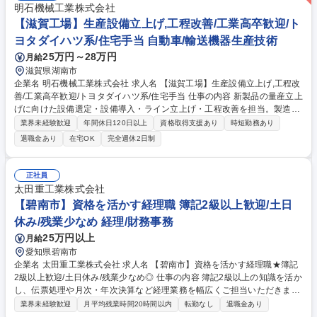
明石機械工業株式会社
【滋賀工場】生産設備立上げ,工程改善/工業高卒歓迎/ト
ヨタダイハツ系/住宅手当 自動車/輸送機器生産技術
25万円～28万円
月給
滋賀県湖南市
企業名 明石機械工業株式会社 求人名 【滋賀工場】生産設備立上げ,工程改
善/工業高卒歓迎/トヨタダイハツ系/住宅手当 仕事の内容 新製品の量産立上
げに向けた設備選定・設備導入・ライン立上げ・工程改善を担当。製造・
品質部門と連携し最適な生産体制を構築します。 【具体的には】クライア
業界未経験歓迎
年間休日120日以上
資格取得支援あり
時短勤務あり
ントからの部品製造依頼に対し、必要な加工機械の選定から始まり、打ち
退職金あり
在宅OK
完全週休2日制
合わせ、予算化、機械導入後の調整まで担当します。機械が最適に動作す
るよう細かな調整を行い、品質問題が発生しないよう事前に対策を講じま
す。製造課や品質管理部門と密に連携し、各部署の意見を取り入れなが
正社員
ら、効率的な生産ラインの構築を実現します。 【変更の範囲】会社の定め
太田重工業株式会社
る業務 募集職種 【滋賀工場】生産設備立上げ,工程改善/工業高卒歓迎/トヨ
【碧南市】資格を活かす経理職 簿記2級以上歓迎/土日
タダイハツ系/住宅手当
休み/残業少なめ 経理/財務事務
25万円以上
月給
愛知県碧南市
企業名 太田重工業株式会社 求人名 【碧南市】資格を活かす経理職★簿記
2級以上歓迎/土日休み/残業少なめ◎ 仕事の内容 簿記2級以上の知識を活か
し、伝票処理や月次・年次決算など経理業務を幅広くご担当いただきま
す。 ◎豊田自動織機と直接取引あり◎ ・現金出納 ・伝票仕分けおよび会
業界未経験歓迎
月平均残業時間20時間以内
転勤なし
退職金あり
計ソフト入力 ・請求書・領収書の処理 ・記帳作業（月次・年次決算補