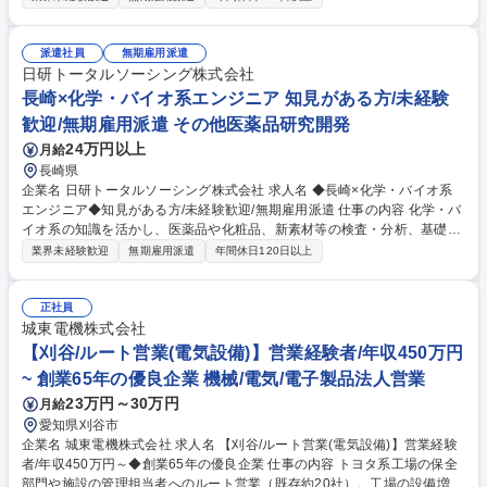
最適なプロジェクトへ配属します。 【具体的には】大手企業等のプロジェ
クトでWEBシステム開発やインフラ構築等に携わります。適性に応じ、開
発からテスト、運用・監視まで最適な工程をお任せ。【入社後は】専門施
派遣社員
無期雇用派遣
設で約2ヶ月間の基礎研修を実施。開発やインフラ、PCスキル、マナーま
日研トータルソーシング株式会社
で体系的に学びます。研修中に面談を行い、あなたの志向性や特性に合わ
長崎×化学・バイオ系エンジニア 知見がある方/未経験
せて配属先を決定するため、完全未経験でも安心してスタートできます。
歓迎/無期雇用派遣 その他医薬品研究開発
募集職種 ◇大分×ITエンジニア◇研修充実！未経験歓迎/無期雇用派遣
24万円以上
月給
長崎県
企業名 日研トータルソーシング株式会社 求人名 ◆長崎×化学・バイオ系
エンジニア◆知見がある方/未経験歓迎/無期雇用派遣 仕事の内容 化学・バ
イオ系の知識を活かし、医薬品や化粧品、新素材等の検査・分析、基礎研
究、品質管理を担当。神奈川（化学）や東京（バイオ）の専門施設で1か
業界未経験歓迎
無期雇用派遣
年間休日120日以上
月間の実機研修から開始するため未経験でも安心です。 【具体的には】医
薬品、化粧品、化学素材等の領域で、検査・分析や基礎研究、各種試験、
品質管理に携わります。【入社後は】化学は神奈川、バイオは東京の専門
正社員
施設で約1か月の研修を実施。化学はHPLCやGCの実機操作、バイオは細
城東電機株式会社
胞培養や生化学試験の実習等、実務経験豊富な講師が時間をかけて伝授。
【刈谷/ルート営業(電気設備)】営業経験者/年収450万円
理論と実験技術を基礎から体系的に学べるため、実務未経験から安心して
~ 創業65年の優良企業 機械/電気/電子製品法人営業
研究職デビューが可能です。 募集職種 ◆長崎×化学・バイオ系エンジニア
23万円～30万円
月給
◆知見がある方/未経験歓迎/無期雇用派遣
愛知県刈谷市
企業名 城東電機株式会社 求人名 【刈谷/ルート営業(電気設備)】営業経験
者/年収450万円～◆創業65年の優良企業 仕事の内容 トヨタ系工場の保全
部門や施設の管理担当者へのルート営業（既存約20社）。工場の設備増設