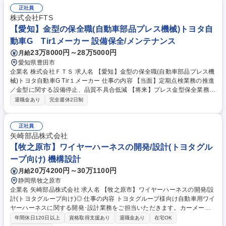
製品の加工を行います。入社後は育成担当が付き丁寧にサポートします。
正社員
【働き方】年間休日116日で土日はお休みです。有給は1時間単位で取得
株式会社FTS
可能で柔軟に働けます。 【やりがい】直近の実績として賞与5.4ヶ月分を
【愛知】金型の保全職(自動車部品プレス機械)トヨタ自
支給しており、手当も充実。単身寮や資格取得助成などの手厚い福利厚生
動車G Tir1メーカー 設備保全/メンテナンス
が大きな魅力です。 募集職種 【太田市/機械オペレーター】創業約100年
23万8000円～28万5000円
月給
の老舗メーカー／賞与5.4ヶ月分
愛知県豊田市
企業名 株式会社ＦＴＳ 求人名 【愛知】金型の保全職(自動車部品プレス機
械)トヨタ自動車G Tir１メーカー 仕事の内容 【当面】定期点検業務の推進
／金型に関する設備停止、品質不具合低減 【将来】プレス金型保全業務の
管理（将来の班長候補） 【事業の優位性】 弊社は自動車用の燃料システ
退職金あり
完全週休2日制
ムを開発から製造まで一貫して行うトヨタ系の一次部品メーカーです。 ト
ヨタ自動車の国内生産車両のほぼ100%にFTSの燃料系部品が採用されて
おり、業界シェアNo.1を有しています。多様化するエネルギーに対応する
正社員
為、化石燃料だけではなく、電気・水素・合成燃料など幅広いニーズに応
矢崎部品株式会社
えるエネルギー総合システムサプライヤーを目指し、製品開発に取組んで
【牧之原市】ワイヤーハーネスの開発/設計(トヨタグル
います。 募集職種 【愛知】金型の保全職(自動車部品プレス機械)トヨタ自
ープ向け) 機構設計
動車G Tir１メーカー
20万4200円～30万1100円
月給
静岡県牧之原市
企業名 矢崎部品株式会社 求人名 【牧之原市】ワイヤーハーネスの開発/設
計(トヨタグループ向け)◎ 仕事の内容 トヨタグループ様向け自動車用ワイ
ヤーハーネスに関する開発･設計業務をご担当いただきます。カーメーカ
ーに近い立場で設計開発に携われるため、非常に裁量のあるポジションで
年間休日120日以上
資格取得支援あり
退職金あり
在宅OK