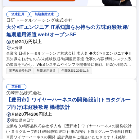
派遣社員
無期雇用派遣
日研トータルソーシング株式会社
大分×ITエンジニア IT系知識をお持ちの方/未経験歓迎/
無期雇用派遣 web/オープンSE
24万円以上
月給
大分県
企業名 日研トータルソーシング株式会社 求人名 ◆大分×ITエンジニア◆IT
系知識をお持ちの方/未経験歓迎/無期雇用派遣 仕事の内容 情報システム系
の知識を活かし、WEBシステムやインフラ開発等に挑戦。約2か月間の専
門研修から開始し、期間中の面談を経て、あなたの志向性や特性に合わせ
業界未経験歓迎
無期雇用派遣
年間休日120日以上
た大手企業の最適なプロジェクトへ配属します。 【具体的には】大手製造
業やインフラ関連等のプロジェクトでWEB系開発やインフラ構築等に携わ
ります。スキルに応じ要件定義～運用まで最適な工程をお任せ。【入社後
正社員
は】東京もしくは名古屋の専門施設で約2ヶ月間の基礎研修を実施。開発
矢崎部品株式会社
からインフラ、マナーまで体系的に学びます。研修中に面談を行い、あな
【豊田市】ワイヤーハーネスの開発/設計(トヨタグルー
たの志向性や特性に合わせて最適な配属先を決定するため、未経験でも安
プ向け)未経験歓迎 機構設計
心してスタートできます。 募集職種 ◆大分×ITエンジニア◆IT系知識をお
20万4200円以上
月給
持ちの方/未経験歓迎/無期雇用派遣
愛知県豊田市
企業名 矢崎部品株式会社 求人名 【豊田市】ワイヤーハーネスの開発/設計
(トヨタグループ向け)未経験歓迎◎ 仕事の内容 トヨタグループ様向け自動
車用ワイヤーハーネスの開発･設計業務をご担当いただきます！未経験か