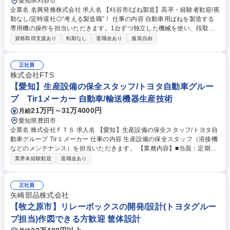
愛知県刈谷市
企業名 名興発條株式会社 求人名 【刈谷市/ばね製造】高卒・経験者歓迎/夜
勤なし/定時退社◎“考える製造職”！ 仕事の内容 自動車用ばねを製造する
専用機の操作を担当いただきます。1台ずつ独立した機械を使い、段取り
や微調整など、自分で考えて進める工程が多く、やりがいがあります。ラ
資格取得支援あり
転勤なし
退職金あり
服装自由
イン作業ではありません。 【具体例】 ■自動ばね巻線機を使って製品加工
（図面に基づいたセットアップ、治具取り付け等） ■製品によってツール
交換・微調整などもあり、技術力が磨けます ■新製品の工法検討にも挑戦
正社員
可能（「どう作るか？」自ら考える工程） ★機械は1台ずつ独立し、流れ
株式会社FTS
作業ではありません。工夫しながらコツコツ技術を磨きたい方、細かい作
【愛知】生産設備の保全スタッフ/トヨタ自動車グルー
業や図面を見るのが好きな方にぴったり！OJTで6ヶ月～1年しっかり育成
プ Tir1メーカー 自動車/輸送機器生産技術
します！ 募集職種 【刈谷市/ばね製造】高卒・経験者歓迎/夜勤なし/定時退
21万円～31万4000円
月給
社◎“考える製造職”！
愛知県豊田市
企業名 株式会社ＦＴＳ 求人名 【愛知】生産設備の保全スタッフ/トヨタ自
動車グループ Tir１メーカー 仕事の内容 生産設備の保全スタッフ（溶接機
などのメンテナンス）を担当いただきます。 【業務内容】■当面：定期点
検を中心に設備メンテンナンス業務、突発設備トラブル対応■今後：設備
業界未経験歓迎
退職金あり
定期点検、班長候補 【当社について】 弊社は自動車用の燃料システムを
開発から製造まで一貫して行うトヨタ系の一次部品メーカーです。トヨタ
自動車の国内生産車両のほぼ100%にFTSの燃料系部品が採用されてお
正社員
り、業界シェアNo.1を有しています。 募集職種 【愛知】生産設備の保全
矢崎部品株式会社
スタッフ/トヨタ自動車グループ Tir１メーカー
【牧之原市】リレーボックスの開発/設計(トヨタグルー
プ担当)作図できる方歓迎 筐体設計