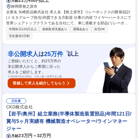
22万400円以上
月給
静岡県牧之原市
企業名 矢崎部品株式会社 求人名 【牧之原市】リレーボックスの開発/設計
(トヨタグループ担当)作図できる方歓迎 仕事の内容 ワイヤーハーネスにて
世界シェアトップクラスである当社にて、車に搭載する部品(リレーボッ
クス)の提案から製品開発、設計を一貫して行っており、具体的に下記業
年間休日120日以上
資格取得支援あり
退職金あり
在宅OK
務を中心にお任せします。 ■リレーボックスの開発設計業務 ■3D CAD(主
完全週休2日制
にCATIA)を用いて製品データの作成 ■作成した3Dデータを活用した解析
(強度解析)などの設計検証 ■3Dプリンター等にて製作した試作品の製品レ
ビュー、製造検証 ■各検証を重ね、量産データへのフィードバックを実施
※
非公開求人
25
万件
は
以上
カーメーカーの要望を踏まえ、製造・生産技術・調達・営業等の関係部署
ご登録いただくと、約
25
万件の
と連携しながらグローバルに業務推進 募集職種 【牧之原市】リレーボッ
非公開求人からご希望に沿った
クスの開発/設計(トヨタグループ担当)作図できる方歓迎
求人をご紹介します。
※
2026年3月31日時点 ※求人数＝採用予定人数
登録して求人を紹介してもらう
正社員
CKD株式会社
【岩手/奥州】組立業務(半導体製造装置部品)年間121日/
賞与5ヶ月実績有 機械製造オペレーター/ラインマネー
ジャー
23万円～32万円
月給