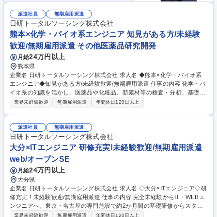
派遣社員
無期雇用派遣
日研トータルソーシング株式会社
熊本×化学・バイオ系エンジニア 知見がある方/未経験
歓迎/無期雇用派遣 その他医薬品研究開発
24万円以上
月給
熊本県
企業名 日研トータルソーシング株式会社 求人名 ◆熊本×化学・バイオ系
エンジニア◆知見がある方/未経験歓迎/無期雇用派遣 仕事の内容 化学・バ
イオ系の知識を活かし、医薬品や化粧品、新素材等の検査・分析、基礎研
究、品質管理を担当。神奈川（化学）や東京（バイオ）の専門施設で1か
業界未経験歓迎
無期雇用派遣
年間休日120日以上
月間の実機研修から開始するため未経験でも安心です。 【具体的には】医
薬品、化粧品、化学素材等の領域で、検査・分析や基礎研究、各種試験、
品質管理に携わります。【入社後は】化学は神奈川、バイオは東京の専門
派遣社員
無期雇用派遣
施設で約1か月の研修を実施。化学はHPLCやGCの実機操作、バイオは細
日研トータルソーシング株式会社
胞培養や生化学試験の実習等、実務経験豊富な講師が時間をかけて伝授。
大分×ITエンジニア 研修充実!未経験歓迎/無期雇用派遣
理論と実験技術を基礎から体系的に学べるため、実務未経験から安心して
web/オープンSE
研究職デビューが可能です。 募集職種 ◆熊本×化学・バイオ系エンジニア
24万円以上
月給
◆知見がある方/未経験歓迎/無期雇用派遣
大分県
企業名 日研トータルソーシング株式会社 求人名 ◇大分×ITエンジニア◇研
修充実！未経験歓迎/無期雇用派遣 仕事の内容 完全未経験からIT・WEBエ
ンジニアへ。東京・名古屋の専門施設で約2か月間の基礎研修からスター
ト。研修中の面談であなたの志向性や特性をしっかり見極め、大手企業の
業界未経験歓迎
無期雇用派遣
年間休日120日以上