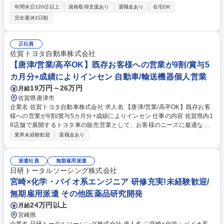
ら設計職にチャレンジできる貴重なポジションです。入社後の研修制度も
年間休日120日以上
資格取得支援あり
退職金あり
在宅OK
充実しております！ 自動車メーカーや社内営業部門・工場部門との調整や
完全週休2日制
工程確認等の業務がございます。企画段階～量産まで一気通貫で対応した
部門のため 、幅広い設計業務が経験ができ、車両開発全般の知識が習得で
きます。 【募集背景】自動車の電動化が進む今、EVや自動運転など最新
正社員
技術の普及により配線の複雑化が進んでおり、車内における電気配線の開
佐賀トヨタ自動車株式会社
発・設計業務の重要性は年々上昇しており、体制強化のための募集です！
【唐津/営業/高卒OK】既存お客様への営業が9割/賞与5
募集職種 【豊田市】ワイヤーハーネスの開発/設計(トヨタグループ向け)未
カ月分+成績によりインセン 自動車/輸送機器個人営業
経験歓迎◎
19万円～26万円
月給
佐賀県唐津市
企業名 佐賀トヨタ自動車株式会社 求人名 【唐津/営業/高卒OK】既存お客
様への営業が9割/賞与5カ月分+成績によりインセン 仕事の内容 佐賀県内1
8店舗で展開するトヨタ車の販売営業として、お客様のニーズに最適な提
案を行います。車の販売に加え、メンテナンスや保険、周辺商品の提案も
業界未経験歓迎
退職金あり
行い、お客様のカーライフをトータルでサポートします。 ■既存のお客様
への定期訪問や来店対応、新規のお客様の来店対応 既存のお客様への営業
が9割、新規は1割ほど ■トヨタ車・各種メーカー系中古車の販売 ■車検点
派遣社員
無期雇用派遣
検などのメンテナンス、自動車保険、JAFなど周辺商品の販売 ≪目標目安
日研トータルソーシング株式会社
≫自動車営業未経験の方の場合、入社直後は1台/月が目標です。ご経験や
宮崎×化学・バイオ系エンジニア 研修充実!未経験歓迎/
年次に応じて徐々に目標が増えます。(最大でも7台/月程度) 募集職種 【唐
無期雇用派遣 その他医薬品研究開発
津/営業/高卒OK】既存お客様への営業が9割/賞与5カ月分+成績によりイン
24万円以上
月給
セン
宮崎県