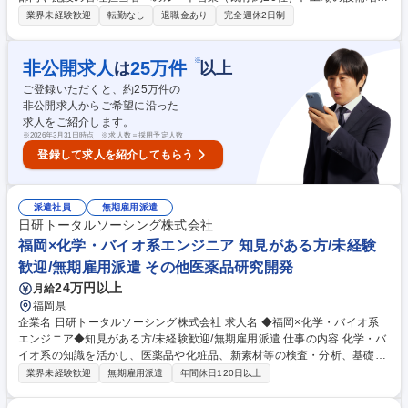
や省エネ化の要望に対し、最適な電気機器（照明・空調・制御機器等）を
業界未経験歓迎
転勤なし
退職金あり
完全週休2日制
提案し、モノづくりの現場を支える仕事です。 ●商品配送も兼ね、お客様
先に訪問し、設備更新の仕様確認や機器提案 ●見積書等の書類作成や受注
後の発注・納品スケジュールの管理 ※既にお取引のある企業様は直接本社
※
非公開求人
25
万件
は
以上
へ発注頂く事も多いです ●工事を伴う案件は、社内の制御部・工事部に詳
ご登録いただくと、約
25
万件の
細引継ぎ 携帯・iPad貸与あり。外出先でも効率よく仕事を進められる環
非公開求人からご希望に沿った
境です。ゆくゆくは「電気工事士」などの資格取得にも挑戦し、専門性を
求人をご紹介します。
高めステップアップしていきましょう 募集職種 【刈谷/ルート営業(電気設
※
2026年3月31日時点 ※求人数＝採用予定人数
備)】営業経験者/年収450万円～◆創業65年の優良企業
登録して求人を紹介してもらう
派遣社員
無期雇用派遣
日研トータルソーシング株式会社
福岡×化学・バイオ系エンジニア 知見がある方/未経験
歓迎/無期雇用派遣 その他医薬品研究開発
24万円以上
月給
福岡県
企業名 日研トータルソーシング株式会社 求人名 ◆福岡×化学・バイオ系
エンジニア◆知見がある方/未経験歓迎/無期雇用派遣 仕事の内容 化学・バ
イオ系の知識を活かし、医薬品や化粧品、新素材等の検査・分析、基礎研
究、品質管理を担当。神奈川（化学）や東京（バイオ）の専門施設で1か
業界未経験歓迎
無期雇用派遣
年間休日120日以上
月間の実機研修から開始するため未経験でも安心です。 【具体的には】医
薬品、化粧品、化学素材等の領域で、検査・分析や基礎研究、各種試験、