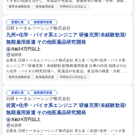
イオ系の知識を活かし、医薬品や化粧品、新素材等の検査・分析、基礎研
究、品質管理を担当。神奈川（化学）や東京（バイオ）の専門施設で1か
業界未経験歓迎
無期雇用派遣
年間休日120日以上
月間の実機研修から開始するため未経験でも安心です。 【具体的には】医
薬品、化粧品、化学素材等の領域で、検査・分析や基礎研究、各種試験、
品質管理に携わります。【入社後は】化学は神奈川、バイオは東京の専門
派遣社員
無期雇用派遣
施設で約1か月の研修を実施。化学はHPLCやGCの実機操作、バイオは細
日研トータルソーシング株式会社
胞培養や生化学試験の実習等、実務経験豊富な講師が時間をかけて伝授。
九州×化学・バイオ系エンジニア 研修充実!未経験歓迎/
理論と実験技術を基礎から体系的に学べるため、実務未経験から安心して
無期雇用派遣 その他医薬品研究開発
研究職デビューが可能です。 募集職種 ◆大分×化学・バイオ系エンジニア
24万円以上
月給
◆知見がある方/未経験歓迎/無期雇用派遣
福岡県
企業名 日研トータルソーシング株式会社 求人名 ◇九州×化学・バイオ系
エンジニア◇研修充実！未経験歓迎/無期雇用派遣 仕事の内容 知識ゼロか
ら化学・バイオの研究領域へ。医薬品や化粧品、食品等の検査・分析、各
種試験を担当。神奈川（化学）や東京（バイオ）の専門施設で行う1か月
業界未経験歓迎
無期雇用派遣
年間休日120日以上
間の実機研修から開始するため完全未経験でも安心です。 【具体的には】
医薬品、化粧品、化学素材等の領域で検査・分析や試験、品質管理等に携
わります。【入社後は】化学は神奈川、バイオは東京の専門施設で約1か
派遣社員
無期雇用派遣
月の研修を実施。化学はHPLCやGCの実機操作、バイオは細胞培養の実習
日研トータルソーシング株式会社
等、プロ講師が丁寧に指導。PCスキルやマナーも網羅したカリキュラム
佐賀×化学・バイオ系エンジニア 研修充実!未経験歓迎/
があるため、専門知識や職歴がなくても安心して大手メーカー等のプロジ
無期雇用派遣 その他医薬品研究開発
ェクトで活躍できます。 募集職種 ◇九州×化学・バイオ系エンジニア◇研
24万円以上
月給
修充実！未経験歓迎/無期雇用派遣
佐賀県
企業名 日研トータルソーシング株式会社 求人名 ◇佐賀×化学・バイオ系