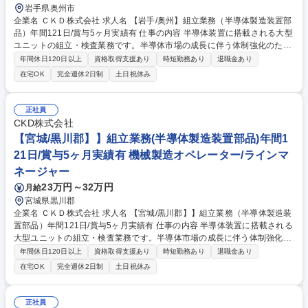
岩手県奥州市
企業名 ＣＫＤ株式会社 求人名 【岩手/奥州】組立業務（半導体製造装置部
品）年間121日/賞与5ヶ月実績有 仕事の内容 半導体装置に搭載される大型
ユニットの組立・検査業務です。半導体市場の成長に伴う体制強化のため
の増員募集で、将来的には二勤体制の管理者としても活躍いただけます。
年間休日120日以上
資格取得支援あり
時短勤務あり
退職金あり
【具体的には】幅1～1.5メートル、長さ3メートルの大型ユニットから30
在宅OK
完全週休2日制
土日祝休み
センチ角の製品まで、半導体装置向け製品の組立・検査を担当。工程ごと
に役割分担されたチーム制で生産を進めます。入社後半年で一人立ち、1
～2年で派遣社員の指導・管理ができるレベルを目指します。 【業務内容
正社員
の変更範囲】当社の指定する業務 募集職種 【岩手/奥州】組立業務（半導
CKD株式会社
体製造装置部品）年間121日/賞与5ヶ月実績有
【宮城/黒川郡】】組立業務(半導体製造装置部品)年間1
21日/賞与5ヶ月実績有 機械製造オペレーター/ラインマ
ネージャー
23万円～32万円
月給
宮城県黒川郡
企業名 ＣＫＤ株式会社 求人名 【宮城/黒川郡】】組立業務（半導体製造装
置部品）年間121日/賞与5ヶ月実績有 仕事の内容 半導体装置に搭載される
大型ユニットの組立・検査業務です。半導体市場の成長に伴う体制強化の
ための増員募集で、将来的には二勤体制の管理者としても活躍いただけま
年間休日120日以上
資格取得支援あり
時短勤務あり
退職金あり
す。 【具体的には】幅1～1.5メートル、長さ3メートルの大型ユニットか
在宅OK
完全週休2日制
土日祝休み
ら30センチ角の製品まで、半導体装置向け製品の組立・検査を担当。工程
ごとに役割分担されたチーム制で生産を進めます。入社後半年で一人立
ち、1～2年で派遣社員の指導・管理ができるレベルを目指します。 【業
正社員