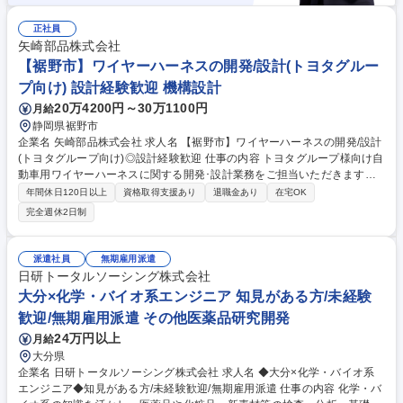
正社員
矢崎部品株式会社
【裾野市】ワイヤーハーネスの開発/設計(トヨタグルー
プ向け) 設計経験歓迎 機構設計
20万4200円～30万1100円
月給
静岡県裾野市
企業名 矢崎部品株式会社 求人名 【裾野市】ワイヤーハーネスの開発/設計
(トヨタグループ向け)◎設計経験歓迎 仕事の内容 トヨタグループ様向け自
動車用ワイヤーハーネスに関する開発･設計業務をご担当いただきます。
カーメーカーに近い立場で設計開発に携われるため、非常に裁量のあるポ
年間休日120日以上
資格取得支援あり
退職金あり
在宅OK
ジションです。 自動車メーカーや社内営業部門・工場部門との調整や工程
完全週休2日制
確認等の業務がございます。企画段階～量産まで一気通貫で対応した部門
のため 、幅広い設計業務が経験ができ、車両開発全般の知識が習得できま
す。 【募集背景】自動車の電動化が進む今、EVや自動運転など最新技術
派遣社員
無期雇用派遣
の普及により配線の複雑化が進んでおり、車内における電気配線の開発・
日研トータルソーシング株式会社
設計業務の重要性は年々上昇しており、体制強化のための募集です！ 募集
大分×化学・バイオ系エンジニア 知見がある方/未経験
職種 【裾野市】ワイヤーハーネスの開発/設計(トヨタグループ向け)◎設計
歓迎/無期雇用派遣 その他医薬品研究開発
経験歓迎
24万円以上
月給
大分県
企業名 日研トータルソーシング株式会社 求人名 ◆大分×化学・バイオ系
エンジニア◆知見がある方/未経験歓迎/無期雇用派遣 仕事の内容 化学・バ