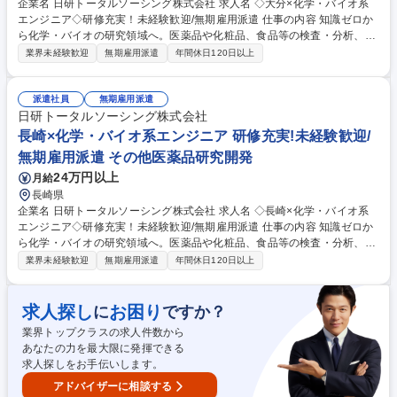
企業名 日研トータルソーシング株式会社 求人名 ◇大分×化学・バイオ系
エンジニア◇研修充実！未経験歓迎/無期雇用派遣 仕事の内容 知識ゼロか
ら化学・バイオの研究領域へ。医薬品や化粧品、食品等の検査・分析、各
種試験を担当。神奈川（化学）や東京（バイオ）の専門施設で行う1か月
業界未経験歓迎
無期雇用派遣
年間休日120日以上
間の実機研修から開始するため完全未経験でも安心です。 【具体的には】
医薬品、化粧品、化学素材等の領域で検査・分析や試験、品質管理等に携
わります。【入社後は】化学は神奈川、バイオは東京の専門施設で約1か
派遣社員
無期雇用派遣
月の研修を実施。化学はHPLCやGCの実機操作、バイオは細胞培養の実習
日研トータルソーシング株式会社
等、プロ講師が丁寧に指導。PCスキルやマナーも網羅したカリキュラム
長崎×化学・バイオ系エンジニア 研修充実!未経験歓迎/
があるため、専門知識や職歴がなくても安心して大手メーカー等のプロジ
無期雇用派遣 その他医薬品研究開発
ェクトで活躍できます。 募集職種 ◇大分×化学・バイオ系エンジニア◇研
24万円以上
月給
修充実！未経験歓迎/無期雇用派遣
長崎県
企業名 日研トータルソーシング株式会社 求人名 ◇長崎×化学・バイオ系
エンジニア◇研修充実！未経験歓迎/無期雇用派遣 仕事の内容 知識ゼロか
ら化学・バイオの研究領域へ。医薬品や化粧品、食品等の検査・分析、各
種試験を担当。神奈川（化学）や東京（バイオ）の専門施設で行う1か月
業界未経験歓迎
無期雇用派遣
年間休日120日以上
間の実機研修から開始するため完全未経験でも安心です。 【具体的には】
医薬品、化粧品、化学素材等の領域で検査・分析や試験、品質管理等に携
わります。【入社後は】化学は神奈川、バイオは東京の専門施設で約1か
求人探し
お困り
に
ですか？
月の研修を実施。化学はHPLCやGCの実機操作、バイオは細胞培養の実習
業界トップクラスの求人件数から
等、プロ講師が丁寧に指導。PCスキルやマナーも網羅したカリキュラム
あなたの力を最大限に発揮できる
があるため、専門知識や職歴がなくても安心して大手メーカー等のプロジ
求人探しをお手伝いします。
ェクトで活躍できます。 募集職種 ◇長崎×化学・バイオ系エンジニア◇研
修充実！未経験歓迎/無期雇用派遣
アドバイザーに相談する