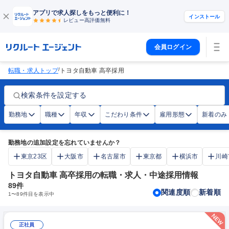
アプリで求人探しをもっと便利に！
インストール
レビュー高評価
無料
会員ログイン
/
転職・求人トップ
トヨタ自動車 高卒採用
検索条件を設定する
勤務地
職種
年収
こだわり条件
雇用形態
新着のみ
勤務地の追加設定を忘れていませんか？
東京23区
大阪市
名古屋市
東京都
横浜市
川崎
トヨタ自動車 高卒採用の転職・求人・中途採用情報
89
件
関連度順
新着順
1
〜
89
件目を表示中
正社員