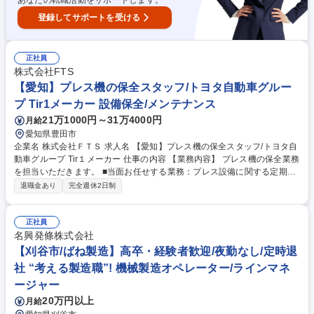
あなたの転職活動をサポートします。
登録してサポートを受ける
正社員
株式会社FTS
【愛知】プレス機の保全スタッフ/トヨタ自動車グルー
プ Tir1メーカー 設備保全/メンテナンス
21万1000円～31万4000円
月給
愛知県豊田市
企業名 株式会社ＦＴＳ 求人名 【愛知】プレス機の保全スタッフ/トヨタ自
動車グループ Tir１メーカー 仕事の内容 【業務内容】 プレス機の保全業務
を担当いただきます。 ■当面お任せする業務：プレス設備に関する定期点
検業務の補助（夜間業務を含む場合あり） ■将来的にお任せする業務： ・
退職金あり
完全週休2日制
プレス設備の定期保全管理 ・設備トラブル時の故障解析および原因究明
・不具合低減に向けた改善対応・再発防止策の検討 募集職種 【愛知】プ
レス機の保全スタッフ/トヨタ自動車グループ Tir１メーカー
正社員
名興発條株式会社
【刈谷市/ばね製造】高卒・経験者歓迎/夜勤なし/定時退
社 “考える製造職”! 機械製造オペレーター/ラインマネ
ージャー
20万円以上
月給