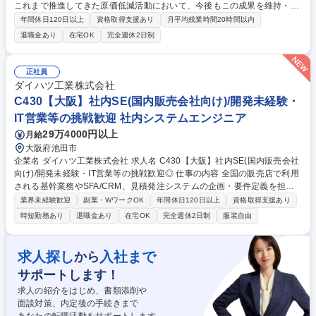
これまで推進してきた原価低減活動において、今後もこの成果を維持・発
展させ、顧客との信頼関係をさらに強化していくため、下記の業務をお任
年間休日120日以上
資格取得支援あり
月平均残業時間20時間以内
せします。 ■VA業務：設計担当部署と共に、品質を担保しながらコストを
退職金あり
在宅OK
完全週休2日制
下げる検討 ■収益改善業務：設計担当部署や製造現場と一緒に、安価材
料・安価部品への切替や現地調達化 ■SSA（Smart Standard Activity）業
務：設計担当部署や製造現場、トヨタグループ様と共に、設計・評価・も
正社員
のづくりの基準適性化。社内の様々な部署と連携し、新たなアイテムの発
ダイハツ工業株式会社
掘、車両への織り込み、実績管理、顧客への報告等、活動推進に関わる業
C430【大阪】社内SE(国内販売会社向け)/開発未経験・
務全般 募集職種 【牧之原市】収益改善企画（トヨタグループ）】収益改
IT営業等の挑戦歓迎 社内システムエンジニア
善・コスト最適化推進
29万4000円以上
月給
大阪府池田市
企業名 ダイハツ工業株式会社 求人名 C430【大阪】社内SE(国内販売会社
向け)/開発未経験・IT営業等の挑戦歓迎◎ 仕事の内容 全国の販売店で利用
される基幹業務やSFA/CRM、見積発注システムの企画・要件定義を担当
します。店舗スタッフの業務効率化と顧客体験の向上を技術面から支え、
業界未経験歓迎
副業・WワークOK
年間休日120日以上
資格取得支援あり
販売会社のDX変革を牽引する役割です。 国内DX部門にて、全国約60社・
時短勤務あり
退職金あり
在宅OK
完全週休2日制
服装自由
約2500拠点の店舗を支える基幹システム、SFA/CRM、見積発注等のいず
れかを担当します。販売会社側のオーナー部署と協業し、商談や車検予約
等の現場課題を抽出。最新クラウドの選定から要件定義、パートナー管
求人探し
入社まで
から
理、導入検証まで一貫して主導します。店舗スタッフが接客に注力できる
サポートします！
環境作りと、シームレスな顧客体験を創出する業務設計を追求していただ
きます。 募集職種 C430【大阪】社内SE(国内販売会社向け)/開発未経
求人の紹介をはじめ、書類添削や
験・IT営業等の挑戦歓迎◎
面談対策、内定後の手続きまで