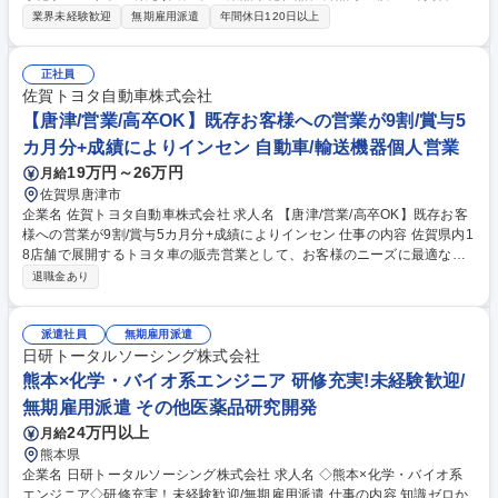
種試験を担当。神奈川（化学）や東京（バイオ）の専門施設で行う1か月
業界未経験歓迎
無期雇用派遣
年間休日120日以上
間の実機研修から開始するため完全未経験でも安心です。 【具体的には】
医薬品、化粧品、化学素材等の領域で検査・分析や試験、品質管理等に携
わります。【入社後は】化学は神奈川、バイオは東京の専門施設で約1か
正社員
月の研修を実施。化学はHPLCやGCの実機操作、バイオは細胞培養の実習
佐賀トヨタ自動車株式会社
等、プロ講師が丁寧に指導。PCスキルやマナーも網羅したカリキュラム
【唐津/営業/高卒OK】既存お客様への営業が9割/賞与5
があるため、専門知識や職歴がなくても安心して大手メーカー等のプロジ
カ月分+成績によりインセン 自動車/輸送機器個人営業
ェクトで活躍できます。 募集職種 ◇福岡×化学・バイオ系エンジニア◇研
19万円～26万円
月給
修充実！未経験歓迎/無期雇用派遣
佐賀県唐津市
企業名 佐賀トヨタ自動車株式会社 求人名 【唐津/営業/高卒OK】既存お客
様への営業が9割/賞与5カ月分+成績によりインセン 仕事の内容 佐賀県内1
8店舗で展開するトヨタ車の販売営業として、お客様のニーズに最適な提
案を行います。車の販売に加え、メンテナンスや保険、周辺商品の提案も
退職金あり
行い、お客様のカーライフをトータルでサポートします。 ■既存のお客様
への定期訪問や来店対応、新規のお客様の来店対応 既存のお客様への営業
が9割、新規は1割ほど ■トヨタ車・各種メーカー系中古車の販売 ■車検点
派遣社員
無期雇用派遣
検などのメンテナンス、自動車保険、JAFなど周辺商品の販売 ≪目標目安
日研トータルソーシング株式会社
≫自動車営業未経験の方の場合、入社直後は1台/月が目標です。ご経験や
熊本×化学・バイオ系エンジニア 研修充実!未経験歓迎/
年次に応じて徐々に目標が増えます。(最大でも7台/月程度) 募集職種 【唐
無期雇用派遣 その他医薬品研究開発
津/営業/高卒OK】既存お客様への営業が9割/賞与5カ月分+成績によりイン
24万円以上
月給
セン
熊本県
企業名 日研トータルソーシング株式会社 求人名 ◇熊本×化学・バイオ系
エンジニア◇研修充実！未経験歓迎/無期雇用派遣 仕事の内容 知識ゼロか