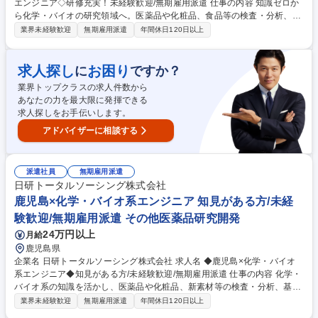
エンジニア◇研修充実！未経験歓迎/無期雇用派遣 仕事の内容 知識ゼロか
ら化学・バイオの研究領域へ。医薬品や化粧品、食品等の検査・分析、各
種試験を担当。神奈川（化学）や東京（バイオ）の専門施設で行う1か月
業界未経験歓迎
無期雇用派遣
年間休日120日以上
間の実機研修から開始するため完全未経験でも安心です。 【具体的には】
医薬品、化粧品、化学素材等の領域で検査・分析や試験、品質管理等に携
わります。【入社後は】化学は神奈川、バイオは東京の専門施設で約1か
求人探し
お困り
に
ですか？
月の研修を実施。化学はHPLCやGCの実機操作、バイオは細胞培養の実習
業界トップクラスの求人件数から
等、プロ講師が丁寧に指導。PCスキルやマナーも網羅したカリキュラム
あなたの力を最大限に発揮できる
があるため、専門知識や職歴がなくても安心して大手メーカー等のプロジ
求人探しをお手伝いします。
ェクトで活躍できます。 募集職種 ◇佐賀×化学・バイオ系エンジニア◇研
修充実！未経験歓迎/無期雇用派遣
アドバイザーに相談する
派遣社員
無期雇用派遣
日研トータルソーシング株式会社
鹿児島×化学・バイオ系エンジニア 知見がある方/未経
験歓迎/無期雇用派遣 その他医薬品研究開発
24万円以上
月給
鹿児島県
企業名 日研トータルソーシング株式会社 求人名 ◆鹿児島×化学・バイオ
系エンジニア◆知見がある方/未経験歓迎/無期雇用派遣 仕事の内容 化学・
バイオ系の知識を活かし、医薬品や化粧品、新素材等の検査・分析、基礎
研究、品質管理を担当。神奈川（化学）や東京（バイオ）の専門施設で1
業界未経験歓迎
無期雇用派遣
年間休日120日以上
か月間の実機研修から開始するため未経験でも安心です。 【具体的には】