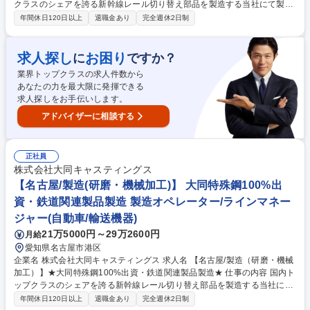
クラスのシェアを誇る新幹線レール切り替え部品を製造する当社にて製品
の品質保証業務をお任せします！ ＜業務内容詳細＞ ■製品の品質保証業務
年間休日120日以上
退職金あり
完全週休2日制
■製品の評価・成績書の作成 ■品質トラブル発生時の対応（原因究明・問
題解決・再発防止） ■作業の最適化、標準化など各種改善による品質向上
への貢献 （結果により表彰金あり） ■検査実務 募集職種 【名古屋/品質保
求人探し
お困り
に
ですか？
証】★大同特殊鋼100%出資・鉄道関連製品製造★ 年休125日
業界トップクラスの求人件数から
あなたの力を最大限に発揮できる
求人探しをお手伝いします。
アドバイザーに相談する
正社員
株式会社大同キャスティングス
【名古屋/製造(研磨・機械加工)】 大同特殊鋼100%出
資・鉄道関連製品製造 製造オペレーター/ラインマネー
ジャー(自動車/輸送機器)
21万5000円～29万2600円
月給
愛知県名古屋市港区
企業名 株式会社大同キャスティングス 求人名 【名古屋/製造（研磨・機械
加工）】★大同特殊鋼100%出資・鉄道関連製品製造★ 仕事の内容 国内ト
ップクラスのシェアを誇る新幹線レール切り替え部品を製造する当社にて
製品の研磨～機械加工工程を担当いただきます。※造型～検査までのその
年間休日120日以上
退職金あり
完全週休2日制