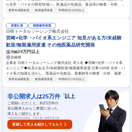
ら化学・バイオの研究領域へ。医薬品や化粧品、食品等の検査・分析、各
種試験を担当。神奈川（化学）や東京（バイオ）の専門施設で行う1か月
業界未経験歓迎
無期雇用派遣
年間休日120日以上
間の実機研修から開始するため完全未経験でも安心です。 【具体的には】
医薬品、化粧品、化学素材等の領域で検査・分析や試験、品質管理等に携
わります。【入社後は】化学は神奈川、バイオは東京の専門施設で約1か
派遣社員
無期雇用派遣
月の研修を実施。化学はHPLCやGCの実機操作、バイオは細胞培養の実習
日研トータルソーシング株式会社
等、プロ講師が丁寧に指導。PCスキルやマナーも網羅したカリキュラム
宮崎×化学・バイオ系エンジニア 知見がある方/未経験
があるため、専門知識や職歴がなくても安心して大手メーカー等のプロジ
歓迎/無期雇用派遣 その他医薬品研究開発
ェクトで活躍できます。 募集職種 ◇熊本×化学・バイオ系エンジニア◇研
24万円以上
月給
修充実！未経験歓迎/無期雇用派遣
宮崎県
企業名 日研トータルソーシング株式会社 求人名 ◆宮崎×化学・バイオ系
エンジニア◆知見がある方/未経験歓迎/無期雇用派遣 仕事の内容 化学・バ
イオ系の知識を活かし、医薬品や化粧品、新素材等の検査・分析、基礎研
究、品質管理を担当。神奈川（化学）や東京（バイオ）の専門施設で1か
業界未経験歓迎
無期雇用派遣
年間休日120日以上
月間の実機研修から開始するため未経験でも安心です。 【具体的には】医
薬品、化粧品、化学素材等の領域で、検査・分析や基礎研究、各種試験、
品質管理に携わります。【入社後は】化学は神奈川、バイオは東京の専門
※
非公開求人
25
万件
は
以上
施設で約1か月の研修を実施。化学はHPLCやGCの実機操作、バイオは細
ご登録いただくと、約
25
万件の
胞培養や生化学試験の実習等、実務経験豊富な講師が時間をかけて伝授。
非公開求人からご希望に沿った
理論と実験技術を基礎から体系的に学べるため、実務未経験から安心して
求人をご紹介します。
研究職デビューが可能です。 募集職種 ◆宮崎×化学・バイオ系エンジニア
※
2026年3月31日時点 ※求人数＝採用予定人数
◆知見がある方/未経験歓迎/無期雇用派遣
登録して求人を紹介してもらう