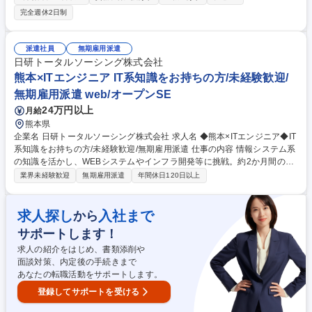
ジションです。 自動車メーカーや社内営業部門・工場部門との調整や工程
完全週休2日制
確認等の業務がございます。企画段階～量産まで一気通貫で対応した部門
のため 、幅広い設計業務が経験ができ、車両開発全般の知識が習得できま
す。 【募集背景】自動車の電動化が進む今、EVや自動運転など最新技術
派遣社員
無期雇用派遣
の普及により配線の複雑化が進んでおり、車内における電気配線の開発・
日研トータルソーシング株式会社
設計業務の重要性は年々上昇しており、体制強化のための募集です！ 募集
熊本×ITエンジニア IT系知識をお持ちの方/未経験歓迎/
職種 【豊田市】ワイヤーハーネスの開発/設計(トヨタグループ向け)◎設計
無期雇用派遣 web/オープンSE
経験歓迎
24万円以上
月給
熊本県
企業名 日研トータルソーシング株式会社 求人名 ◆熊本×ITエンジニア◆IT
系知識をお持ちの方/未経験歓迎/無期雇用派遣 仕事の内容 情報システム系
の知識を活かし、WEBシステムやインフラ開発等に挑戦。約2か月間の専
門研修から開始し、期間中の面談を経て、あなたの志向性や特性に合わせ
業界未経験歓迎
無期雇用派遣
年間休日120日以上
た大手企業の最適なプロジェクトへ配属します。 【具体的には】大手製造
業やインフラ関連等のプロジェクトでWEB系開発やインフラ構築等に携わ
ります。スキルに応じ要件定義～運用まで最適な工程をお任せ。【入社後
求人探し
入社まで
から
は】東京もしくは名古屋の専門施設で約2ヶ月間の基礎研修を実施。開発
サポートします！
からインフラ、マナーまで体系的に学びます。研修中に面談を行い、あな
たの志向性や特性に合わせて最適な配属先を決定するため、未経験でも安
求人の紹介をはじめ、書類添削や
心してスタートできます。 募集職種 ◆熊本×ITエンジニア◆IT系知識をお
面談対策、内定後の手続きまで
持ちの方/未経験歓迎/無期雇用派遣
あなたの転職活動をサポートします。
登録してサポートを受ける