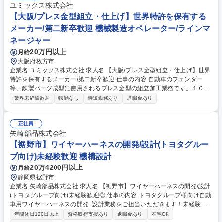
務内容の変更範囲】当社の指定する業務 募集職種 【宮城/黒川郡】】組立
ユミックス株式会社
業務（半導体製造装置部品）年間121日/賞与5ヶ月実績有
【大阪/プレス金型組立・仕上げ】世界特許を保有する
メーカー/第二新卒歓迎 機械製造オペレーター/ラインマ
ネージャー
20万円以上
月給
大阪府枚方市
企業名 ユミックス株式会社 求人名 【大阪/プレス金型組立・仕上げ】世界
特許を保有するメーカー/第二新卒歓迎 仕事の内容 自動車のフェンダー
等、鉄製パーツ成型に使用されるプレス金型の組立加工業務です。１００
点以上のパーツの組立、磨き等の仕上げを担当し、一生モノのスキルを着
業界未経験歓迎
転勤なし
時短勤務あり
退職金あり
実に身に着けていただきます。 【業務詳細】自社や顧客工場での金型組
立・最終調整をお任せします。ハンドワークでの微調整など職人技が光る
業務です。自身の技術が年々磨かれ、携わった製品が市場に出る際には大
正社員
きな達成感を実感できます。未経験の方でもモノづくりに興味がある方で
矢崎部品株式会社
あれば、資格取得支援を通じて着実に成長できます。ゆくゆくは、アメリ
【裾野市】ワイヤーハーネスの開発/設計(トヨタグルー
カ等のグループ会社への海外出張の機会もあります。通訳同行が可能なた
プ向け)未経験歓迎 機構設計
め語学力は不問です。 募集職種 【大阪/プレス金型組立・仕上げ】世界特
20万4200円以上
月給
許を保有するメーカー/第二新卒歓迎
静岡県裾野市
企業名 矢崎部品株式会社 求人名 【裾野市】ワイヤーハーネスの開発/設計
(トヨタグループ向け)未経験歓迎◎ 仕事の内容 トヨタグループ様向け自動
車用ワイヤーハーネスの開発･設計業務をご担当いただきます！未経験か
ら設計職にチャレンジできる貴重なポジションです。入社後の研修制度も
年間休日120日以上
資格取得支援あり
退職金あり
在宅OK