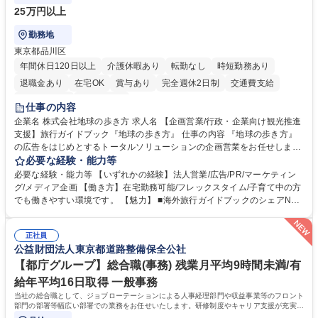
25万円以上
勤務地
東京都品川区
年間休日120日以上
介護休暇あり
転勤なし
時短勤務あり
退職金あり
在宅OK
賞与あり
完全週休2日制
交通費支給
駅近5分以内
土日祝休み
仕事の内容
企業名 株式会社地球の歩き方 求人名 【企画営業/行政・企業向け観光推進
支援】旅行ガイドブック『地球の歩き方』 仕事の内容 『地球の歩き方』
の広告をはじめとするトータルソリューションの企画営業をお任せしま
す。クライアントは、観光（海外旅行、国内旅行、インバウンド）で地域
必要な経験・能力等
や事業を推進したい国内外の行政や企業です。 【業務詳細】■『地球の歩
必要な経験・能力等 【いずれかの経験】法人営業/広告/PR/マーケティン
き方』は海外旅行ガイドブックのNo.1ブランドであり、国内旅行において
グ/メディア企画 【働き方】在宅勤務可能/フレックスタイム/子育て中の方
も牽引しております。観光推進支援においても、業界を牽引する意欲的な
でも働きやすい環境です。 【魅力】 ■海外旅行ガイドブックのシェアNo.1
取り組みが期待されています■インバウンドは、日本の地域の未来を担う
メディアとして、個人旅行文化の拡大と定着を担ってきたブランドに携わ
国策事業です。「GOOD LUCK TRIP」は、海外旅行ガイドブックと同様
ることが可能です。 ■国内旅行ガイドブックは立ち上げ間もない新規事業
に、インバウンドのトップブランドに成長しております■旅が業務であ
正社員
であり、「地球の歩き方」としてどう取り組むか、共に形を作るコアメン
公益財団法人東京都道路整備保全公社
り、日常です。旅好きにはこれ以上ない環境です 募集職種 【企画営業/行
バーとして活躍いただきます。 学歴・資格 学歴：大学院 大学 語学力： 資
政・企業向け観光推進支援】旅行ガイドブック『地球の歩き方』
格：
【都庁グループ】総合職(事務) 残業月平均9時間未満/有
給年平均16日取得 一般事務
当社の総合職として、ジョブローテーションによる人事経理部門や収益事業等のフロント
部門の部署等幅広い部署での業務をお任せいたします。研修制度やキャリア支援が充実し
ております！ ※下記業務詳細