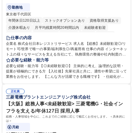
勤務地
東京都千代田区
年間休日120日以上
ストックオプションあり
資格取得支援あり
介護休暇あり
月平均残業時間20時間以内
未経験者歓迎
住宅手当あり
時短勤務あり
研修あり
在宅OK
賞与あり
仕事の内容
完全週休2日制
交通費支給
駅近5分以内
土日祝休み
服装自由
企業名 株式会社日本レジストリサービス 求人名 【総務】未経験歓迎◎/リ
モート可/世界で唯一の事業/福利厚生◎/再雇用有 仕事の内容 インターネッ
ト上の様々なサービスを支える当社にて、執務環境の整備や社内制度の検
討、イベント運営などの幅広い業務を担当し、間接的に会社の生産性向上
必要な経験・能力等
や成長に貢献している部署です。 会社の全メンバーが安心して長く成果を
必要な経験・能力等 【◎未経験歓迎◎】 主体的に考え、論理的な説明・
発揮できる環境を整えるために、毎日のメンテナンスや維持管理に加え、
提案が積極的にできる方 【入社後】先輩社員と共に、適性や希望に沿って
新たな施策検討を積極的に行っていただき、会社全体を巻き込み課題解決
業務をお任せします。 【こんな方が活躍できる職種です】 ・仕組化が好
を推進。 ・オフィス運営：執務環境の整備・物品管理・社内規定整備/改
き/得意・協働の姿勢を持っている・優先順位付け、マルチタスクが得意・
善・イベント企画/運営・非常時の対応 など、本人の希望や適性によって
様々な立場で物事を考えられる・定型業務だけでなく突発的な出来事にも
幅広い業務の体得が可能で、多様なキャリアパスを描くことも可能です。
正社員
対処できる・新しいことに興味関心がある 【魅力】■自己啓発支援：資格
三菱電機プラントエンジニアリング株式会社
募集職種 【総務】未経験歓迎◎/リモート可/世界で唯一の事業/福利厚生◎/
取得や通信教育など費用の80%（年間25万円まで）を補助 ■住宅手当：家
再雇用有
賃の50%（月額7万円まで）を補助 学歴・資格 学歴：大学院 大学 語学
【大阪】総務人事<未経験歓迎> 三菱電機G・社会イン
力： 資格：
フラを支える/年休127日 採用人事
総務・人事領域を中心に、これまでのご経験に応じて幅広くお任せします。 ＜具体的に
は＞
月給