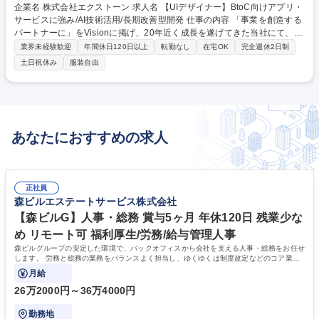
企業名 株式会社エクストーン 求人名 【UIデザイナー】BtoC向けアプリ・
サービスに強み/AI技術活用/長期改善型開発 仕事の内容 「事業を創造する
パートナーに」をVisionに掲げ、20年近く成長を遂げてきた当社にて、自
社およびクライアントのWebサイト・スマートフォンアプリなどのUIのデ
業界未経験歓迎
年間休日120日以上
転勤なし
在宅OK
完全週休2日制
ザイン制作（上流工程から）をお任せします！！ 【業務詳細】■アートデ
土日祝休み
服装自由
ィレクション■UXの検討■UI・インタラクションの設計■Webサイト・スマ
ートフォン（タブレット）アプリのUIデザイン■プロトタイプの制作■クラ
イアントとのオリエンテーション／プレゼン／実務ミーティングへの参
加・Webサイトのコーディング（ご本人の希望による）※要望や適性を踏
まえて上流工程からお任せします。【仕事内容の変更範囲】当社業務全般
あなたにおすすめの求人
募集職種 【UIデザイナー】BtoC向けアプリ・サービスに強み/AI技術活用/
長期改善型開発
正社員
森ビルエステートサービス株式会社
【森ビルG】人事・総務 賞与5ヶ月 年休120日 残業少な
め リモート可 福利厚生/労務/給与管理人事
森ビルグループの安定した環境で、バックオフィスから会社を支える人事・総務をお任せ
します。 労務と総務の業務をバランスよく担当し、ゆくゆくは制度改定などのコア業務
にも挑戦できる、やりがいある環境です。
月給
26万2000円～36万4000円
勤務地