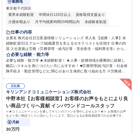
勤務地
東京都千代田区
業界未経験歓迎
年間休日120日以上
資格取得支援あり
介護休暇あり
月平均残業時間20時間以内
未経験者歓迎
住宅手当あり
時短勤務あり
退職金あり
在宅OK
賞与あり
仕事の内容
育休あり
完全週休2日制
交通費支給
土日祝休み
寮・社宅あり
企業名 株式会社日立医薬情報ソリューションズ 求人名 【総務・人事】未
経験歓迎/日立グループ/組織運営を支えるゼネラリストを目指す 仕事の内
容 入社直後は労務（労務管理・給与計算・安全衛生・福利厚生等）からお
任せいたします。将来は総務・採用・教育業務へ守備範囲を広げ、組織運
必要な経験・能力等
営を支えるゼネラリストをめざせます。 ・初期業務：労働時間管理、給与
必要な経験・能力等 ★未経験歓迎！ ★人事・総務領域を横断的に経験し
計算、社会保険対応、福利厚生管理、安全衛生、健康経営推進等をお任せ
幅広いスキルを身につけたい方におすすめ！ ■労務管理(給与計算・社会保
します。ご経験に応じて、休職者管理など、幅広く経験を積んでいただき
険手続き・勤怠管理など)に関心があり主体的に取り組める方 ※労務経験
ます。 ・将来的な広がり：総務・採用・教育・税務対応・経営企画等。
者は早期にご活躍いただけます。 ■チームで仕事を推進できる方■将来は
★メンバーがマンツーマンで丁寧に教えるため、ご経験が浅くても安心！
マネジメント職として活躍したい 【尚可】■人事、労務、採用、教育業務
幅広く経験を積みたい意欲がある方に最適な環境です。 募集職種 【総
正社員
のご経験 ■労務管理（給与計算・社会保険手続き・勤怠管理など）の経験
キリンアンドコミュニケーションズ株式会社
務・人事】未経験歓迎/日立グループ/組織運営を支えるゼネラリストを目
■衛生管理者の資格をお持ちの方 学歴・資格 学歴：大学院 大学 高専 短大
指す
専修学校 高校 語学力： 資格：
中野本社【お客様相談室】お客様のお声をもとにより良
い商品づくりへ貢献 インバウンドコールスタッフ
≪★コミュニケーションを通してキリンのファンを増やしませんか？★≫ お客様のお声
をより良い商品づくりに活かしていく上で、窓口となるお客様相談室でのお仕事です。
月給
30万円