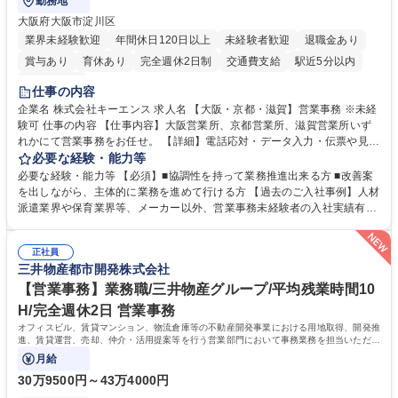
勤務地
大阪府大阪市淀川区
業界未経験歓迎
年間休日120日以上
未経験者歓迎
退職金あり
賞与あり
育休あり
完全週休2日制
交通費支給
駅近5分以内
土日祝休み
仕事の内容
企業名 株式会社キーエンス 求人名 【大阪・京都・滋賀】営業事務 ※未経
験可 仕事の内容 【仕事内容】大阪営業所、京都営業所、滋賀営業所いず
れかにて営業事務をお任せ。 【詳細】電話応対・データ入力・伝票や見積
の作成・カタログ送付・来客対応・営業所内で発生する事務業務や業務改
必要な経験・能力等
善をお任せ。 【教育制度】ご入社後、育成担当とペアになりながらOJTに
必要な経験・能力等 【必須】■協調性を持って業務推進出来る方 ■改善案
て業務を覚えていただくことが可能です。業務システムがきちんと構築さ
を出しながら、主体的に業務を進めて行ける方 【過去のご入社事例】人材
れているため、スムーズに仕事に慣れることができる環境です。また、
派遣業界や保育業界等、メーカー以外、営業事務未経験者の入社実績有
「チームで成果を出す文化」があり、良いやり方を積極的に共有しながら
【当社の事務職について】単なる事務ではなく主体性を発揮したサポート
常に改善を目指す風土のため、安心して業務に取り組んでいただけます。
により、キーエンスの付加価値向上に貢献します。ベースの定型業務に加
募集職種 【大阪・京都・滋賀】営業事務 ※未経験可
正社員
えて、お客様や社員の状況に合わせ、能動的なサポート、改善の動きも期
三井物産都市開発株式会社
待され。組織を支えるスペシャリストとして、チームに貢献し、結果的に
社員から頼られる存在になることができます。平均19:30の退勤以降の業
【営業事務】業務職/三井物産グループ/平均残業時間10
務の持ち帰りも禁止されており、メリハリのある働き方となります。 学
H/完全週休2日 営業事務
歴・資格 学歴：大学院 大学 高専 短大 語学力： 資格：
オフィスビル、賃貸マンション、物流倉庫等の不動産開発事業における用地取得、開発推
進、賃貸運営、売却、仲介・活用提案等を行う営業部門において事務業務を担当いただき
ます。
月給
30万9500円～43万4000円