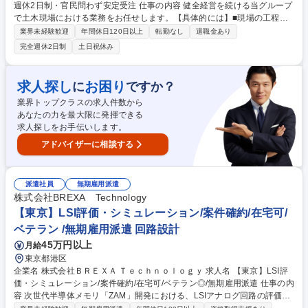
週休2日制・官民問わず安定受注 仕事の内容 健全経営を続ける当グループ
で土木現場における業務をお任せします。【具体的には】■現場の工程・
品質・安全の管理 ■人員・資材の発注業務 ■各種申請書類の作成・提出 等
業界未経験歓迎
年間休日120日以上
転勤なし
退職金あり
～DX最先端企業～ 弊社のAIとIoT技術を活用した現場の安全管理に関する
完全週休2日制
土日祝休み
DXの取り組みが、山口県「令和5年度 未来技術オープンラボ」実証プロジ
ェクトに採択 遠隔重機、スマートグラス、ドローン測量、帳票の電子化な
ど働きやすい環境づくりのために様々な取り組みを実施し続けます。 （業
求人探し
お困り
に
ですか？
務内容の変更の範囲）当社業務全般 募集職種 【福岡/土木施工管理】土日
業界トップクラスの求人件数から
祝休みの完全週休2日制・官民問わず安定受注
あなたの力を最大限に発揮できる
求人探しをお手伝いします。
アドバイザーに相談する
派遣社員
無期雇用派遣
株式会社BREXA Technology
【東京】LSI評価・シミュレーション/案件確約/在宅可/
ベテラン /無期雇用派遣 回路設計
45万円以上
月給
東京都港区
企業名 株式会社ＢＲＥＸＡ Ｔｅｃｈｎｏｌｏｇｙ 求人名 【東京】LSI評
価・シミュレーション/案件確約/在宅可/ベテラン◎/無期雇用派遣 仕事の内
容 次世代半導体メモリ「ZAM」開発における、LSIアナログ回路の評価お