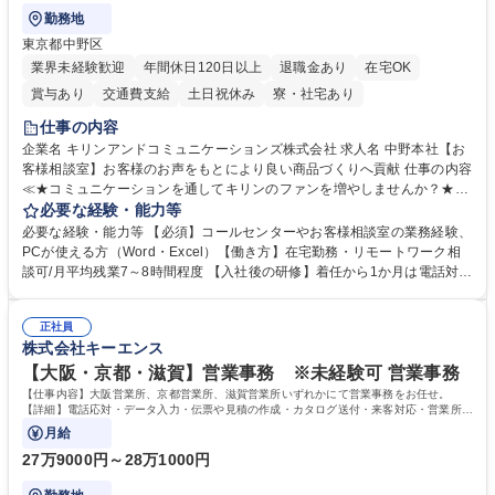
勤務地
東京都中野区
業界未経験歓迎
年間休日120日以上
退職金あり
在宅OK
賞与あり
交通費支給
土日祝休み
寮・社宅あり
仕事の内容
企業名 キリンアンドコミュニケーションズ株式会社 求人名 中野本社【お
客様相談室】お客様のお声をもとにより良い商品づくりへ貢献 仕事の内容
≪★コミュニケーションを通してキリンのファンを増やしませんか？★≫
お客様のお声をより良い商品づくりに活かしていく上で、窓口となるお客
必要な経験・能力等
様相談室でのお仕事です。 日々お客様からいただくキリングループへのご
必要な経験・能力等 【必須】コールセンターやお客様相談室の業務経験、
意見を、企業活動に活かしています。お客様からの声に迅速かつ誠意をも
PCが使える方（Word・Excel）【働き方】在宅勤務・リモートワーク相
って対応、情報提供するとともにグループ内活動に反映しています。 【具
談可/月平均残業7～8時間程度 【入社後の研修】着任から1か月は電話対応
体的には】電話応対、メール、お手紙対応、ご指摘品調査報告書作成、有
のOJTを中心に実施し、電話対応に慣れた段階でメール・手紙のOJTを実
人チャットボット対応など。 【1日の対応件数】■電話：月間一人当たり
施する予定です。独り立ち以降もしっかりフォローする体制を整えていま
平均100件前後■メール・手紙：同上40件前後 募集職種 中野本社【お客様
正社員
すのでご安心ください。 【当社について】キリングループの広報機能を担
株式会社キーエンス
相談室】お客様のお声をもとにより良い商品づくりへ貢献
う会社として、お客様との出会いを大切にし、磨き上げたホスピタリティ
を込めてコミュニケーションをとりながら広報関連業務を行っておりま
【大阪・京都・滋賀】営業事務 ※未経験可 営業事務
す。 学歴・資格 学歴：大学院 大学 高専 短大 専修学校 高校 語学力： 資
【仕事内容】大阪営業所、京都営業所、滋賀営業所いずれかにて営業事務をお任せ。
格：
【詳細】電話応対・データ入力・伝票や見積の作成・カタログ送付・来客対応・営業所内
で発生する事務業務や業務改善をお任せ。
月給
27万9000円～28万1000円