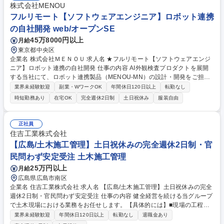
株式会社MENOU
フルリモート【ソフトウェアエンジニア】ロボット連携
の自社開発 web/オープンSE
45万8000円以上
月給
東京都中央区
企業名 株式会社ＭＥＮＯＵ 求人名 ★フルリモート【ソフトウェアエンジ
ニア】ロボット連携の自社開発 仕事の内容 AI外観検査プロダクトを展開
する当社にて、ロボット連携製品（MENOU-MN）の設計・開発をご担
当。カメラやPLC等の実デバイスと連携した制御ロジック実装や、現場環
業界未経験歓迎
副業・WワークOK
年間休日120日以上
転勤なし
境に合わせた最適化を推進します。ハードとソフ トが融合する領域で、事
時短勤務あり
在宅OK
完全週休2日制
土日祝休み
服装自由
業成長を加速させる中核を担います。■協働ロボット連携プロダクトの設
計・開発・改善 ■実デバイス（カメラ・PLC）連携の制御ロジック実装 ■
ライン環境に合わせたサイクル・撮像シーケンスの最適化 ■リカバリ設計
正社員
等の運用基盤構築 ■実機評価を通じた新機能企画【仕事の魅力】自社AIプ
住吉工業株式会社
ロダクトとハードウェアを繋ぐ、実機が動く醍醐味を味わえます。 募集職
【広島/土木施工管理】土日祝休みの完全週休2日制・官
種 ★フルリモート【ソフトウェアエンジニア】ロボット連携の自社開発
民問わず安定受注 土木施工管理
25万円以上
月給
広島県広島市南区
企業名 住吉工業株式会社 求人名 【広島/土木施工管理】土日祝休みの完全
週休2日制・官民問わず安定受注 仕事の内容 健全経営を続ける当グループ
で土木現場における業務をお任せします。【具体的には】■現場の工程・
品質・安全の管理 ■人員・資材の発注業務 ■各種申請書類の作成・提出 等
業界未経験歓迎
年間休日120日以上
転勤なし
退職金あり
～DX最先端企業～ 弊社のAIとIoT技術を活用した現場の安全管理に関する