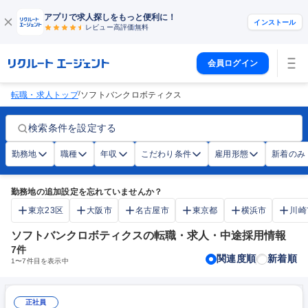
アプリで求人探しをもっと便利に！
インストール
レビュー高評価
無料
会員ログイン
/
転職・求人トップ
ソフトバンクロボティクス
検索条件を設定する
勤務地
職種
年収
こだわり条件
雇用形態
新着のみ
勤務地の追加設定を忘れていませんか？
東京23区
大阪市
名古屋市
東京都
横浜市
川崎
ソフトバンクロボティクスの転職・求人・中途採用情報
7
件
関連度順
新着順
1
〜
7
件目を表示中
正社員