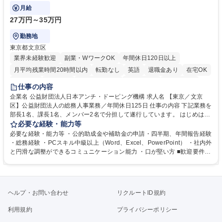
躍いただくことを期待しています。
月給
27万円～35万円
勤務地
東京都文京区
業界未経験歓迎
副業・WワークOK
年間休日120日以上
月平均残業時間20時間以内
転勤なし
英語
退職金あり
在宅OK
賞与あり
育休あり
完全週休2日制
交通費支給
土日祝休み
仕事の内容
食事補助あり
企業名 公益財団法人日本アンチ・ドーピング機構 求人名 【東京／文京
区】公益財団法人の総務人事業務／年間休日125日 仕事の内容 下記業務を
部長1名、課長1名、メンバー2名で分担して遂行しています。 はじめは担
当者として業務を覚えていただき、ゆくゆくはリーダーやマネージャーポ
必要な経験・能力等
ジションとして活躍いただくことを期待しています。 【総務・人事グルー
必要な経験・能力等 ・公的助成金や補助金の申請・四半期、年間報告経験
プの業務内容】 ・人事制度関連 ・採用活動 ・教育研修の企画、実行 ・勤
・総務経験 ・PCスキル中級以上（Word、Excel、PowerPoint） ・社内外
怠管理 ・官公庁への各種提出 ・法定の会議運営（評議員会、理事会） ・
と円滑な調整ができるコミュニケーション能力 ・口が堅い方 ■歓迎要件
コンプライアンス ・内部規程やルールの管理、整備、文書管理 ・契約関
・採用業務経験 ・英語に抵抗がない方 ・営業経験 学歴・資格 学歴：大学
連 ・衛生管理 ・防災関連・公的助成金の管理・オフィス、ファシリティ
院 大学 高専 短大 専修学校 高校 語学力： 資格：
管理 ・福利厚生関連 ・職員からの問合せ、相談対応 ・その他日常の総務
業務全般 募集職種 【東京／文京区】公益財団法人の総務人事業務／年間
ヘルプ・お問い合わせ
リクルートID規約
休日125日
利用規約
プライバシーポリシー