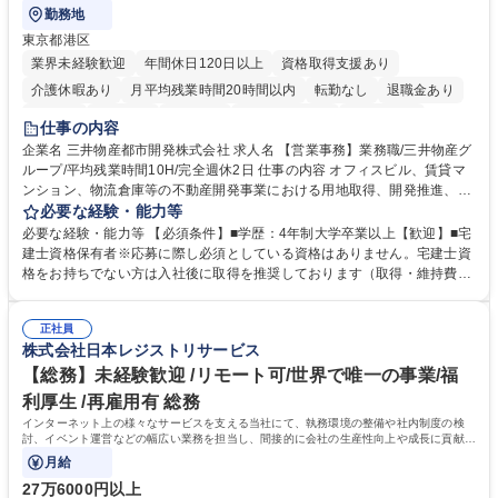
勤務地
東京都港区
業界未経験歓迎
年間休日120日以上
資格取得支援あり
介護休暇あり
月平均残業時間20時間以内
転勤なし
退職金あり
在宅OK
賞与あり
育休あり
完全週休2日制
交通費支給
仕事の内容
駅近5分以内
土日祝休み
寮・社宅あり
企業名 三井物産都市開発株式会社 求人名 【営業事務】業務職/三井物産グ
ループ/平均残業時間10H/完全週休2日 仕事の内容 オフィスビル、賃貸マ
ンション、物流倉庫等の不動産開発事業における用地取得、開発推進、賃
貸運営、売却、仲介・活用提案等を行う営業部門において事務業務を担当
必要な経験・能力等
いただきます。 【詳細】・契約書管理、契約書製本、捺印対応、ファイリ
必要な経験・能力等 【必須条件】■学歴：4年制大学卒業以上【歓迎】■宅
ング、登記簿取得、調書取得・支払業務（各種費用支払、支払管理、請
建士資格保有者※応募に際し必須としている資格はありません。宅建士資
求・支払データ登録、取引先マスター申請対応）・予算作成及び予実管
格をお持ちでない方は入社後に取得を推奨しております（取得・維持費用
理・各種稟議書、報告書作成業務・各種台帳管理、交際費・会議費支払報
の一部補助あり） 【求める人物像】 ・向学心豊かで、主体的に行動でき
告書作成及び月次管理・部内総務庶務全般 など※※配属先によっては上記
る方。 ・社内外の多様な関係者と協調して業務を進められるコミュニケー
の他に担当頂く業務が発生する場合があります。 募集職種 【営業事務】
正社員
ション力がある方。 ・チャレンジを厭わず、粘り強く業務に取り組める
株式会社日本レジストリサービス
業務職/三井物産グループ/平均残業時間10H/完全週休2日
方。多様な関係者と謙虚に信頼関係を構築でき、期限を意識したスケジュ
ール管理が出来る方。※将来的に他部署（営業部門、コーポレート部門）
【総務】未経験歓迎 /リモート可/世界で唯一の事業/福
へのジョブローテーションの可能性があります。 学歴・資格 学歴：大学
利厚生 /再雇用有 総務
院 大学 語学力： 資格：宅地建物取引士
インターネット上の様々なサービスを支える当社にて、執務環境の整備や社内制度の検
討、イベント運営などの幅広い業務を担当し、間接的に会社の生産性向上や成長に貢献し
ている部署です。
月給
27万6000円以上