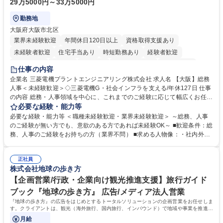
29万5000円～33万5000円
勤務地
大阪府大阪市北区
業界未経験歓迎
年間休日120日以上
資格取得支援あり
未経験者歓迎
住宅手当あり
時短勤務あり
経験者歓迎
退職金あり
在宅OK
賞与あり
完全週休2日制
交通費支給
仕事の内容
駅近5分以内
土日祝休み
服装自由
寮・社宅あり
食事補助あり
企業名 三菱電機プラントエンジニアリング株式会社 求人名 【大阪】総務
人事＜未経験歓迎＞◇三菱電機G・社会インフラを支える/年休127日 仕事
の内容 総務・人事領域を中心に、これまでのご経験に応じて幅広くお任せ
します。 ＜具体的には＞ ・総務/人事労務（給与・社保・勤怠管理など）
必要な経験・能力等
・採用・教育研修 ・福利厚生運用 など ※基本的には事務所勤務ですが、
必要な経験・能力等 ＜職種未経験歓迎・業界未経験歓迎＞ ～総務、人事
採用や教育等の業務内容により、関西圏以外への日帰り・宿泊を伴う国内
のご経験が無い方でも、意欲のある方であれば未経験OK～ ■歓迎条件：総
出張もございます。 ※担当業務を持ちつつ、お互いに助け合いながら、総
務、人事のご経験をお持ちの方（業界不問） ■求める人物像：・社内外の
務部という組織として協力しながら進める体制です。 募集職種 【大阪】
関係各部門との調整を率先して行い、業務を円滑に遂行できる協調性やコ
総務人事＜未経験歓迎＞◇三菱電機G・社会インフラを支える/年休127日
ミュニケーション能力を持っている方 ・人事総務領域に興味がありゼネラ
正社員
リスト志向をお持ちの方 学歴・資格 学歴：大学院 大学 語学力： 資格：
株式会社地球の歩き方
【企画営業/行政・企業向け観光推進支援】旅行ガイド
ブック『地球の歩き方』 広告/メディア法人営業
『地球の歩き方』の広告をはじめとするトータルソリューションの企画営業をお任せしま
す。クライアントは、観光（海外旅行、国内旅行、インバウンド）で地域や事業を推進し
たい国内外の行政や企業です。
月給