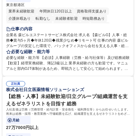
東京都港区
業界未経験歓迎
年間休日120日以上
資格取得支援あり
介護休暇あり
転勤なし
未経験者歓迎
時短勤務あり
経験者歓迎
退職金あり
在宅OK
賞与あり
育休あり
仕事の内容
完全週休2日制
交通費支給
長期歓迎
駅近5分以内
土日祝休み
企業名 森ビルエステートサービス株式会社 求人名 【森ビルG】人事・総
務◆賞与5ヶ月◆年休120日◆残業少なめ◆リモート可 仕事の内容 森ビル
グループの安定した環境で、バックオフィスから会社を支える人事・総務
をお任せします。 労務と総務の業務をバランスよく担当し、ゆくゆくは制
必要な経験・能力等
度改定などのコア業務にも挑戦できる、やりがいある環境です。 ■勤怠管
必要な経験・能力等 【必須】人事経験（労務・給与社保等）及び総務経験
理、給与計算、社会保険手続き、年末調整等の労務管理全般 ■入退社手続
【歓迎】経理実務経験、簿記3級以上 業界未経験の方も歓迎です。マニュ
き、社内規定の改定や人事制度改定などのコア業務 ■社内イベントの企画
アルと部内OJT体制があるため、即戦力として安心して始められます。
運営やその他総務業務全般 ※労務と総務を1：1の割合でお任せ。 入社後
【魅力・やりがい】森ビルGの安定基盤で労務から総務まで幅広く携われ
は部内のOJTを中心に、あなたの経験に合わせて不足している部分はいつ
ます。定型業務に留まらず、社内規定や人事制度の改定など会社のコア業
でも質問・相談できる環境が整っているため、安心して成長できます。 募
正社員
務に挑戦できるため、自身の成長と組織への貢献度をダイレクトに実感で
株式会社日立医薬情報ソリューションズ
集職種 【森ビルG】人事・総務◆賞与5ヶ月◆年休120日◆残業少なめ◆
きます。 残業少なめ、週1日リモート可など、ワークライフバランスを保
リモート可
ち長期活躍できる環境です。 「これまでの幅広い経験を活かし、長期的な
【総務・人事】未経験歓迎/日立グループ/組織運営を支
キャリアを築きたい」という前向きな意欲と挑戦を全力で応援します。 学
えるゼネラリストを目指す 総務
歴・資格 学歴：大学院 大学 高専 短大 専修学校 高校 語学力： 資格：日商
入社直後は労務（労務管理・給与計算・安全衛生・福利厚生等）からお任せいたします。
簿記検定1級 日商簿記検定2級 日商簿記検定3級
将来は総務・採用・教育業務へ守備範囲を広げ、組織運営を支えるゼネラリストをめざせ
ます。
月給
27万7000円以上