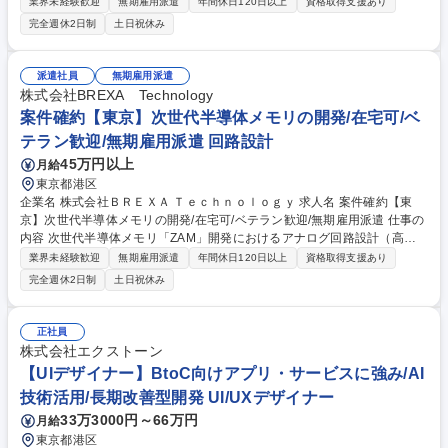
よびシミュレーション業務を担当。SPICEを用いた検証や性能評価・改善
業界未経験歓迎
無期雇用派遣
年間休日120日以上
資格取得支援あり
提案など、製品性能に直結する重要な役割を担います。 【詳細】 ■SPICE
完全週休2日制
土日祝休み
を用いた回路設計・シミュレーション（ばらつき考慮含む）■性能評価お
よび検証、改善提案■高周波アナログ回路設計（トランジスタ・AFE設
計）■FinFETプロセスを用いた回路設計・レイアウト設計■TX/RX AFE回
派遣社員
無期雇用派遣
路設計および最適化■回路仕様書の作成およびドキュメント整備■グローバ
株式会社BREXA Technology
ル環境での技術文書読解・コミュニケーション 募集職種 【東京】LSI評
案件確約【東京】次世代半導体メモリの開発/在宅可/ベ
価・シミュレーション/案件確約/在宅可/ベテラン◎/無期雇用派遣
テラン歓迎/無期雇用派遣 回路設計
45万円以上
月給
東京都港区
企業名 株式会社ＢＲＥＸＡ Ｔｅｃｈｎｏｌｏｇｙ 求人名 案件確約【東
京】次世代半導体メモリの開発/在宅可/ベテラン歓迎/無期雇用派遣 仕事の
内容 次世代半導体メモリ「ZAM」開発におけるアナログ回路設計（高周
波回路設計、SPICEシミュレーション、性能評価・検証など）を担当。設
業界未経験歓迎
無期雇用派遣
年間休日120日以上
資格取得支援あり
計から評価まで一貫して関われるやりがいの大きい環境です。 【詳細】■
完全週休2日制
土日祝休み
高周波アナログ回路設計（トランジスタ・AFE設計）■FinFETプロセスを
用いた回路・レイアウト設計■TX/RX AFE回路設計および最適化■SPICE
を用いた回路設計・シミュレーション（ばらつき考慮含む）■回路仕様書
正社員
の作成、性能評価および検証、改善提案■グローバル環境での技術文書読
株式会社エクストーン
解 ※フルチップ設計を通じて、性能・消費電力・タイミングの最適化とい
【UIデザイナー】BtoC向けアプリ・サービスに強み/AI
う高度な課題に挑戦できます。 募集職種 案件確約【東京】次世代半導体
技術活用/長期改善型開発 UI/UXデザイナー
メモリの開発/在宅可/ベテラン歓迎/無期雇用派遣
33万3000円～66万円
月給
東京都港区