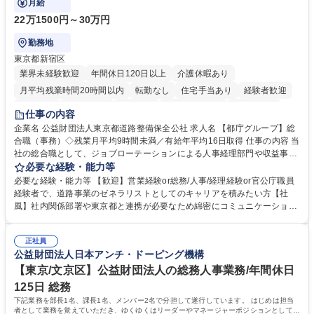
月給
22万1500円～30万円
勤務地
東京都新宿区
業界未経験歓迎
年間休日120日以上
介護休暇あり
月平均残業時間20時間以内
転勤なし
住宅手当あり
経験者歓迎
研修あり
退職金あり
賞与あり
完全週休2日制
交通費支給
仕事の内容
駅近5分以内
資格取得手当あり
食事補助あり
企業名 公益財団法人東京都道路整備保全公社 求人名 【都庁グループ】総
合職（事務）◇残業月平均9時間未満／有給年平均16日取得 仕事の内容 当
社の総合職として、ジョブローテーションによる人事経理部門や収益事業
等のフロント部門の部署等幅広い部署での業務をお任せいたします。研修
必要な経験・能力等
制度やキャリア支援が充実しております！ ※下記業務詳細 【業務詳細】■
必要な経験・能力等 【歓迎】営業経験or総務/人事/経理経験or官公庁職員
管理部門：広報、人事、経理など当公社の運営に係る管理業務 ■収益部
経験者で、道路事業のゼネラリストとしてのキャリアを積みたい方【社
門：駐車場の新規開拓、管理運営、新宿駅西口広場の「イベントコーナ
風】社内関係部署や東京都と連携が必要なため綿密にコミュニケーション
ー」などの管理運営 ■道路部門：整備の急がれる骨格幹線道路や木造住宅
を図っています。 【業務の魅力】■幅広く携われる：総合職（事務）で
密集地域の特定整備路線の用地取得、道路に関する普及啓発事業、都内の
は、駐車場の管理運営や道路用地の取得、公益財団法人の中枢を担う管理
道路施設や道路工事現場の見学ツアー事業 ※入社後は上記いずれかの部門
正社員
部門など多岐に渡る業務を経験できます。 ■様々なプロジェクト：駐車場
公益財団法人日本アンチ・ドーピング機構
へ配属。※業務内容変更の範囲：会社の定める業務 募集職種 【都庁グル
事業の他、新宿駅西口広場内に設置された照明を兼ねた広告「ブライトサ
ープ】総合職（事務）◇残業月平均9時間未満／有給年平均16日取得
イン」の管理運営を行うなど、事業収益を生み出す活動を積極的に行って
【東京/文京区】公益財団法人の総務人事業務/年間休日
います。 学歴・資格 学歴：大学院 大学 高専 短大 専修学校 高校 語学力：
125日 総務
資格：
下記業務を部長1名、課長1名、メンバー2名で分担して遂行しています。 はじめは担当
者として業務を覚えていただき、ゆくゆくはリーダーやマネージャーポジションとして活