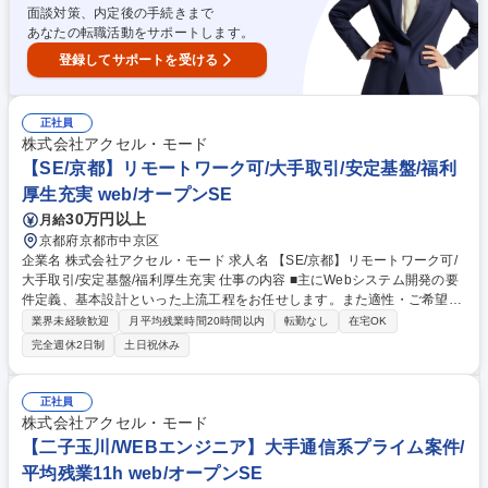
面談対策、内定後の手続きまで
あなたの転職活動をサポートします。
登録してサポートを受ける
正社員
株式会社アクセル・モード
【SE/京都】リモートワーク可/大手取引/安定基盤/福利
厚生充実 web/オープンSE
30万円以上
月給
京都府京都市中京区
企業名 株式会社アクセル・モード 求人名 【SE/京都】リモートワーク可/
大手取引/安定基盤/福利厚生充実 仕事の内容 ■主にWebシステム開発の要
件定義、基本設計といった上流工程をお任せします。また適性・ご希望に
合わせて、将来的にPMや自社サービス開発担当としてご活躍いただくこ
業界未経験歓迎
月平均残業時間20時間以内
転勤なし
在宅OK
とも可能です。 【業務内容詳細】■業務基幹システムの設計～試験・導入
完全週休2日制
土日祝休み
■DBを駆使したWebシステムの構築・製造■既存基幹システムのシステム
強化・機能追加■Java、.NETを駆使したWebシステム構築■大規模システ
ム開発時のプロジェクト・マネージメント■顧客常駐型のシステム・エン
正社員
ジニアリング・サービス■BtoB、BtoCのWebサービスシステムの構築 雇
株式会社アクセル・モード
入れ直後：上記参照 変更の範囲：当社における各種業務全般 募集職種
【二子玉川/WEBエンジニア】大手通信系プライム案件/
【SE/京都】リモートワーク可/大手取引/安定基盤/福利厚生充実
平均残業11h web/オープンSE