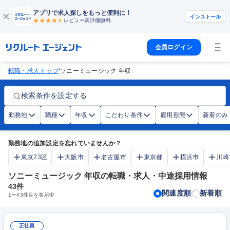
アプリで求人探しをもっと便利に！
インストール
レビュー高評価
無料
会員ログイン
/
転職・求人トップ
ソニーミュージック 年収
検索条件を設定する
勤務地
職種
年収
こだわり条件
雇用形態
新着のみ
勤務地の追加設定を忘れていませんか？
東京23区
大阪市
名古屋市
東京都
横浜市
川崎
ソニーミュージック 年収の転職・求人・中途採用情報
43
件
関連度順
新着順
1
〜
43
件目を表示中
正社員