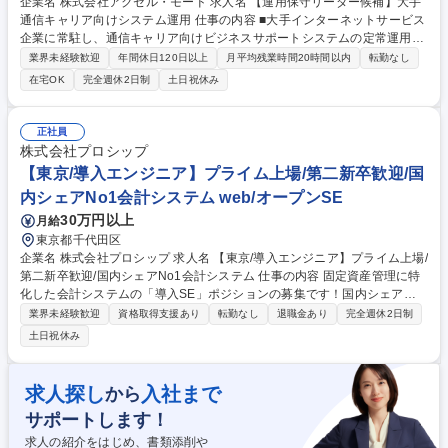
企業名 株式会社アクセル・モード 求人名 【運用保守リーダー候補】大手
通信キャリア向けシステム運用 仕事の内容 ■大手インターネットサービス
企業に常駐し、通信キャリア向けビジネスサポートシステムの定常運用・
監視・障害対応をお任せします。 ■将来的にはシステムの刷新・提案とい
業界未経験歓迎
年間休日120日以上
月平均残業時間20時間以内
転勤なし
った上流工程にも挑戦可能です。 【具体的には】 ■定常運用・データメン
在宅OK
完全週休2日制
土日祝休み
テナンス（顧客データ修正、他部署との調整） ■運用改善・自動化（運用
フロー見直し、手動業務のスクリプト化） ■障害対応・保守（バッチ処理
異常時の調査復旧、SQLチューニング等） ■ユーザーからの問い合わせ対
正社員
応 ※将来は複数システムの運用を取りまとめるリーダーとしての活躍を期
株式会社プロシップ
待しています。 募集職種 【運用保守リーダー候補】大手通信キャリア向
【東京/導入エンジニア】プライム上場/第二新卒歓迎/国
けシステム運用
内シェアNo1会計システム web/オープンSE
30万円以上
月給
東京都千代田区
企業名 株式会社プロシップ 求人名 【東京/導入エンジニア】プライム上場/
第二新卒歓迎/国内シェアNo1会計システム 仕事の内容 固定資産管理に特
化した会計システムの「導入SE」ポジションの募集です！国内シェアナ
ンバーワンで、業績好調！需要拡大中のシステムです。第二新卒も歓迎し
業界未経験歓迎
資格取得支援あり
転勤なし
退職金あり
完全週休2日制
ています。 【詳細】要件定義～開発～リリースまで担当。当社製品は顧客
土日祝休み
要望に応じた柔軟なカスタマイズに対応しており、大手企業の経理や経営
層に対し、システム導入・会計業務フロー改善提案まで行います。また上
流から下流までご経験可能です。ビジネススキルとITの両面を鍛えなが
求人探し
入社まで
から
ら、PM/PLへのキャリアステップを築いて頂けます。 【入社時期】エンジ
サポートします！
ニア未経験の方は、10月/4月入社となります。 募集職種 【東京/導入エン
ジニア】プライム上場/第二新卒歓迎/国内シェアNo1会計システム
求人の紹介をはじめ、書類添削や