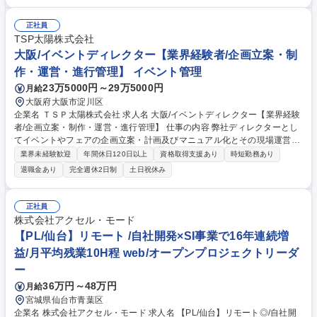
幹システムのシステム強化・機能追加 ・Java、オープンソースを駆使し
たWebシステム構築 ・大規模システム開発時のプロジェクト・マネージ
正社員
メント 募集職種 【仙台/WEBエンジニア】プライム案件受託率7割×SI事業
TSP太陽株式会社
で16年連続黒字
大阪/イベントディレクター【業界経験者/企画立案・制
作・運営・進行管理】 イベント管理
23万5000円～29万5000円
月給
大阪府大阪市淀川区
企業名 ＴＳＰ太陽株式会社 求人名 大阪/イベントディレクター【業界経験
者/企画立案・制作・運営・進行管理】 仕事の内容 弊社ディレクターとし
てイベントやフェアの企画立案・計画及びマニュアル化とその現場運営・
進行管理をお任せいたします。 基本的に営業担当者と協働して進めていた
業界未経験歓迎
年間休日120日以上
資格取得支援あり
時短勤務あり
だきます。 【具体的には】 ■主催者（またはクライアント）からの仕様書
退職金あり
完全週休2日制
土日祝休み
や要望に沿った企画提案書を作成。 ■クライアントニーズに即したコンテ
ンツ・デザイン提案の作成。受託後はクライアントと打ち合わせをしなが
ら計画推進、進捗管理・現場管理を行います。 ■マネージャー候補の方に
正社員
関しては、課内のマネジメント業務を行っていただきます。 募集職種 大
株式会社アクセル・モード
阪/イベントディレクター【業界経験者/企画立案・制作・運営・進行管
【PL/仙台】リモート /自社開発×SI事業で16年連続増
理】
益/月平均残業10H程 web/オープンプロジェクトリーダ
ー
36万円～48万円
月給
宮城県仙台市青葉区
企業名 株式会社アクセル・モード 求人名 【PL/仙台】リモート◎/自社開