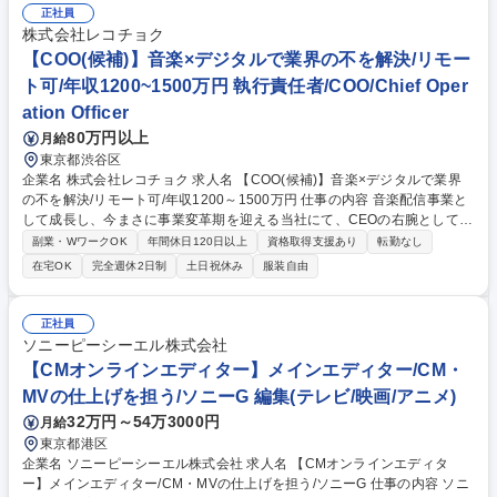
■日々の出荷進捗管理業務や、物流出荷計画の作成■商品取扱メーカーの窓
正社員
口対応・出荷調整■出荷作業の改善活動業務 【入社後の流れ】配属後は専
株式会社レコチョク
属の教育担当がつき、お持ちのスキルに合わせてできることから少しずつ
【COO(候補)】音楽×デジタルで業界の不を解決/リモー
お任せしていきます。出荷トラブルや作業の遅れなどの問題が起きた時に
ト可/年収1200~1500万円 執行責任者/COO/Chief Oper
は、全社で協力しながら解決に向かって動いていきます。 募集職種 【静
ation Officer
岡県焼津市/物流管理経験者】★ソニーグループ★年休123日/福利厚生充実
◎
80万円以上
月給
東京都渋谷区
企業名 株式会社レコチョク 求人名 【COO(候補)】音楽×デジタルで業界
の不を解決/リモート可/年収1200～1500万円 仕事の内容 音楽配信事業と
して成長し、今まさに事業変革期を迎える当社にて、CEOの右腕として、
音楽配信・BtoBソリューション各事業の戦略策定からシステム、コーポレ
副業・WワークOK
年間休日120日以上
資格取得支援あり
転勤なし
ートの統括まで全社を牽引いただきます。 【業務詳細】■事業、システ
在宅OK
完全週休2日制
土日祝休み
服装自由
ム、コーポレート各部門の進捗管理、および目標達成に向けた指示■各事
業のグロース戦略策定と実行■経営層と連携し、事業計画や成長実現に向
けたマーケティング及びプロモーション戦略の提案と実行■各領域の役
正社員
員・部長クラスとの密な連携とマネジメント■全社的なKPI設計、予実管
ソニーピーシーエル株式会社
理、および課題解決のリード■CEOの意思決定を支援するための情報収
【CMオンラインエディター】メインエディター/CM・
集、分析、レポーティング 等 募集職種 【COO(候補)】音楽×デジタルで
MVの仕上げを担う/ソニーG 編集(テレビ/映画/アニメ)
業界の不を解決/リモート可/年収1200～1500万円
32万円～54万3000円
月給
東京都港区
企業名 ソニーピーシーエル株式会社 求人名 【CMオンラインエディタ
ー】メインエディター/CM・MVの仕上げを担う/ソニーG 仕事の内容 ソニ