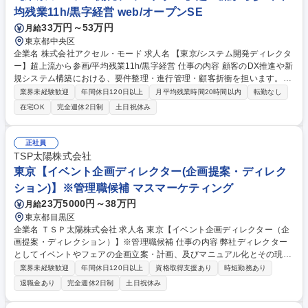
均残業11h/黒字経営 web/オープンSE
33万円～53万円
月給
東京都中央区
企業名 株式会社アクセル・モード 求人名 【東京/システム開発ディレクタ
ー】超上流から参画/平均残業11h/黒字経営 仕事の内容 顧客のDX推進や新
規システム構築における、要件整理・進行管理・顧客折衝を担います。エ
ンジニアと顧客の架け橋として、企画・技術提案から設計工程のリードま
業界未経験歓迎
年間休日120日以上
月平均残業時間20時間以内
転勤なし
で、経験に応じた範囲からスタート可能です。 【具体的には】■顧客の課
在宅OK
完全週休2日制
土日祝休み
題ヒアリング、要件整理・DX企画提案■アーキテクチャ検討、プロジェク
ト推進・案件管理■大手SIerや社内エンジニアとの連携・ディレクション■
品質管理、上級職は人員計画や収支管理等のマネジメント ※エンジニアの
正社員
声を反映し、TypeScript+Reactを標準言語に設定するなど、技術への理解
TSP太陽株式会社
が深い環境でスムーズにプロジェクトをリードできます。 募集職種 【東
東京【イベント企画ディレクター(企画提案・ディレク
京/システム開発ディレクター】超上流から参画/平均残業11h/黒字経営
ション)】※管理職候補 マスマーケティング
23万5000円～38万円
月給
東京都目黒区
企業名 ＴＳＰ太陽株式会社 求人名 東京【イベント企画ディレクター（企
画提案・ディレクション）】※管理職候補 仕事の内容 弊社ディレクター
としてイベントやフェアの企画立案・計画、及びマニュアル化とその現場
運営・進行管理をお任せいたします。 基本的に営業担当者と協働して進め
業界未経験歓迎
年間休日120日以上
資格取得支援あり
時短勤務あり
ていただきます。 【具体的には】 ■主催者（クライアント）からの仕様書
退職金あり
完全週休2日制
土日祝休み
や要望に沿った企画提案書の作成 ■クライアントニーズに即したコンテン
ツ・デザイン提案の作成。受託後の打ち合わせ、計画推進、進捗管理・現