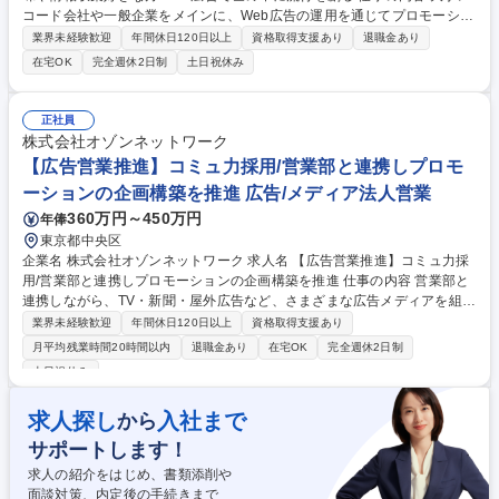
コード会社や一般企業をメインに、Web広告の運用を通じてプロモーショ
ンを形にする仕事です。 LP制作の相談から計測設定、入稿・出稿まで一
業界未経験歓迎
年間休日120日以上
資格取得支援あり
退職金あり
貫して担当。ユーザーがアーティストや商品に触れる「最初のきっかけ」
在宅OK
完全週休2日制
土日祝休み
を作る手応えがあります。レポート作成は単なる作業ではありません。数
字の裏側にある熱量を分析し、ヒットの要因を検証します。あなたの気づ
きが、次なるプロモーションの成否を分ける鍵となります。★未経験から
正社員
スタートした社員が多い環境です★https://www.ozone-network.co.jp/recr
株式会社オゾンネットワーク
uiting/ 募集職種 【WEB広告運用】広告への興味や情報収集好きな方/Web
【広告営業推進】コミュ力採用/営業部と連携しプロモ
広告で世の中に流行を創る
ーションの企画構築を推進 広告/メディア法人営業
360万円～450万円
年俸
東京都中央区
企業名 株式会社オゾンネットワーク 求人名 【広告営業推進】コミュ力採
用/営業部と連携しプロモーションの企画構築を推進 仕事の内容 営業部と
連携しながら、TV・新聞・屋外広告など、さまざまな広告メディアを組み
合わせてプロモーションを形にする仕事です。 クライアントの想いを叶え
業界未経験歓迎
年間休日120日以上
資格取得支援あり
るため、テレビ局や新聞社、商業施設などと交渉・調整を行います。既存
月平均残業時間20時間以内
退職金あり
在宅OK
完全週休2日制
の枠にとらわれず、各所へ問い合わせて新しい展開を作ることも。 アーテ
土日祝休み
ィストの企画やイベント運営のサポートなど、多岐にわたる現場業務にも
携わります。 書類作成の営業事務ではありません。自ら媒体状況を確認し
求人探し
入社まで
から
「＋αの提案」を営業へ戻す、攻めのサポート業務です 募集職種 【広告営
業推進】コミュ力採用/営業部と連携しプロモーションの企画構築を推進
サポートします！
求人の紹介をはじめ、書類添削や
面談対策、内定後の手続きまで