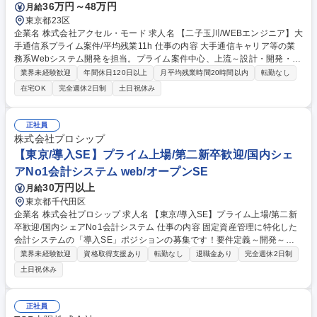
36万円～48万円
月給
東京都23区
企業名 株式会社アクセル・モード 求人名 【二子玉川/WEBエンジニア】大
手通信系プライム案件/平均残業11h 仕事の内容 大手通信キャリア等の業
務系Webシステム開発を担当。プライム案件中心、上流～設計・開発・運
用まで一貫して関与。経験に応じSE～PMまで活躍、PMとして要件定義
業界未経験歓迎
年間休日120日以上
月平均残業時間20時間以内
転勤なし
や顧客折衝、ベンダーコントロールも担えます。 【具体的には】■大手通
在宅OK
完全週休2日制
土日祝休み
信系Webシステムの要件定義・詳細設計・実装・テスト■プロジェクトの
進捗管理および顧客との調整業務■社内ナレッジ共有システムを活用した
技術研鑽■AI活用（要件定義サポート等）を通じた業務効率化 ※PM/PLが
正社員
伴走する環境で、メンバー層からリーダー候補まで幅広く募集していま
株式会社プロシップ
す。 募集職種 【二子玉川/WEBエンジニア】大手通信系プライム案件/平均
【東京/導入SE】プライム上場/第二新卒歓迎/国内シェ
残業11h
アNo1会計システム web/オープンSE
30万円以上
月給
東京都千代田区
企業名 株式会社プロシップ 求人名 【東京/導入SE】プライム上場/第二新
卒歓迎/国内シェアNo1会計システム 仕事の内容 固定資産管理に特化した
会計システムの「導入SE」ポジションの募集です！要件定義～開発～リ
リースまで一貫して担当します。国内シェアナンバーワンで、業績好調！
業界未経験歓迎
資格取得支援あり
転勤なし
退職金あり
完全週休2日制
需要拡大中のシステムです。第二新卒も歓迎！ 【詳細】要件定義～開発～
土日祝休み
リリースまで担当。当社製品は顧客要望に応じた柔軟なカスタマイズに対
応しており、大手企業の経理や経営層に対し、システム導入・会計業務フ
ロー改善提案まで行います。また上流から下流までご経験可能です。ビジ
正社員
ネススキルとITの両面を鍛えながら、PM/PLへのキャリアステップを築い