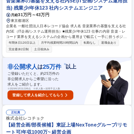
音楽業界の基盤を支える社内SE(IT企画/システム運用担
クトのリードを期待しております。 募集職種 【週3在宅OK】電子書籍ス
トアauブックパスのiOSアプリ内製開発を主導
当) 残業少/年休123 社内システムエンジニア
31万円～43万円
月給
東京都港区
企業名 一般社団法人日本レコード協会 求人名 音楽業界の基盤を支える社
内SE（IT企画/システム運用担当）■残業少/年休123 仕事の内容 音楽・レ
コード業界を支えるシステムの企画から運用まで幅広く一手に担うポジシ
ョンです。■社内業務システムの企画・改善・運用：放送局等報告データ
年間休日120日以上
月平均残業時間20時間以内
転勤なし
退職金あり
の処理に関するシステム・放送二次使用料や複製料などの徴収・ 分配業務
完全週休2日制
土日祝休み
に関するシステム・レコード産業の生産・統計に関するシステム・音源不
正利用等違法対策に関するシステム・その他 ■IT企画・システム導入：業
務効率化に向けたシステム改善の企画・新規システム導入の検討・推進・
※
非公開求人
25
万件
は
以上
外部ベンダーとの調整およびプロジェクト管理 ■IT基盤運用：社内ITイン
ご登録いただくと、約
25
万件の
フラの運用管理・クラウドサービスの運用管理 ■デジタル化推進：社内業
非公開求人からご希望に沿った
務のデジタル化推進・システム内製化対応 募集職種 音楽業界の基盤を支
求人をご紹介します。
える社内SE（IT企画/システム運用担当）■残業少/年休123
※
2026年3月31日時点 ※求人数＝採用予定人数
登録して求人を紹介してもらう
正社員
株式会社レコチョク
【経営企画/部長候補】東証上場NexToneグループ/リモ
ート可/年収1000万~ 経営企画