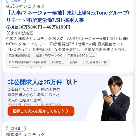
正社員
スケジュール管理■スタッフアサイン・管理■資料作成・撮影準備・手配・
株式会社レコチョク
現場進行・編集進行【主な制作商材】Web CM /HUBコンテンツ(制作実績
【人事/マネージャー候補】東証上場NexToneグループ/
4000本)/LIVE配信(配信実績日本有数の技術集団） 募集職種 【プロデュー
リモート可/所定労働7.5H 採用人事
サー】業界最大手の小学館グループ/WEBCM/LIVE配信企画制作
38万5000円～46万6150円
月給
東京都渋谷区
企業名 株式会社レコチョク 求人名 【人事/マネージャー候補】東証上場N
exToneグループ/リモート可/所定労働7.5H 仕事の内容 音楽配信サイト
「レコチョク」を主軸に様々な事業を展開し、事業変革期を迎える当社に
て、人事部門のマネージャー（候補）として、人事企画、採用、労務、人
業界未経験歓迎
副業・WワークOK
年間休日120日以上
材育成など、人事機能全般の運営・推進をお任せします。 【業務詳細】■
月平均残業時間20時間以内
転勤なし
在宅OK
完全週休2日制
事業成長に繋がる人事制度・評価制度の設計、導入、運用改善■新卒、中
土日祝休み
服装自由
途、派遣など雇用形態に応じた採用全体の企画と推進■給与計算のアウト
ソーシングから内製化への切り替えなどの労務■社内における人材や組織
※
非公開求人
25
万件
は
以上
に関する課題抽出と解決策の立案実行■人事部門に所属するメンバーのマ
ネジメントと組織全体の運営■経営層や各部門責任者との連携を密にした
ご登録いただくと、約
25
万件の
折衝や各種調整業務 ※採用・労務は主担当がおります。 募集職種 【人事/
非公開求人からご希望に沿った
マネージャー候補】東証上場NexToneグループ/リモート可/所定労働7.5H
求人をご紹介します。
※
2026年3月31日時点 ※求人数＝採用予定人数
登録して求人を紹介してもらう
正社員
株式会社レコチョク