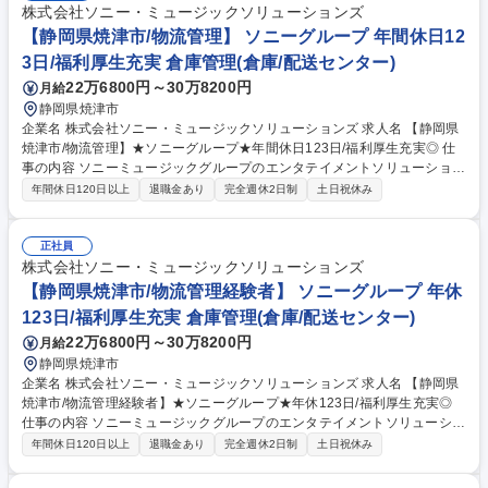
株式会社ソニー・ミュージックソリューションズ
【静岡県焼津市/物流管理】 ソニーグループ 年間休日12
3日/福利厚生充実 倉庫管理(倉庫/配送センター)
22万6800円～30万8200円
月給
静岡県焼津市
企業名 株式会社ソニー・ミュージックソリューションズ 求人名 【静岡県
焼津市/物流管理】★ソニーグループ★年間休日123日/福利厚生充実◎ 仕
事の内容 ソニーミュージックグループのエンタテイメントソリューション
事業を担う当社にて、物流管理業務をお任せ致します。 （業務）変更の範
年間休日120日以上
退職金あり
完全週休2日制
土日祝休み
囲：変更なし 【具体的には】■物流倉庫内でのエンタメ関連商品出荷配送
業務■日々の出荷進捗管理業務や、物流出荷計画の作成■商品取扱メーカー
の窓口対応・出荷調整■出荷作業の改善活動業務 【入社後の流れ】配属後
正社員
は専属の教育担当がつき、お持ちのスキルに合わせてできることから少し
株式会社ソニー・ミュージックソリューションズ
ずつお任せしていきます。出荷トラブルや作業の遅れなどの問題が起きた
【静岡県焼津市/物流管理経験者】 ソニーグループ 年休
時には、全社で協力しながら解決に向かって動いていきます。 募集職種
123日/福利厚生充実 倉庫管理(倉庫/配送センター)
【静岡県焼津市/物流管理】★ソニーグループ★年間休日123日/福利厚生充
22万6800円～30万8200円
月給
実◎
静岡県焼津市
企業名 株式会社ソニー・ミュージックソリューションズ 求人名 【静岡県
焼津市/物流管理経験者】★ソニーグループ★年休123日/福利厚生充実◎
仕事の内容 ソニーミュージックグループのエンタテイメントソリューショ
ン事業を担う当社にて、物流管理業務をお任せ致します。ゆくゆくは社内
年間休日120日以上
退職金あり
完全週休2日制
土日祝休み
物流管理の中枢となって業務を推進いただきます。（業務）変更の範囲：
変更なし 【具体的には】■物流倉庫内でのエンタメ関連商品出荷配送業務