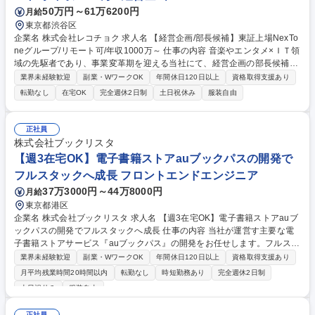
50万円～61万6200円
月給
東京都渋谷区
企業名 株式会社レコチョク 求人名 【経営企画/部長候補】東証上場NexTo
neグループ/リモート可/年収1000万～ 仕事の内容 音楽やエンタメ×ＩＴ領
域の先駆者であり、事業変革期を迎える当社にて、経営企画の部長候補と
して中期経営計画の策定や予実管理、ガバナンス体制の構築、組織マネジ
業界未経験歓迎
副業・WワークOK
年間休日120日以上
資格取得支援あり
メント全般をお任せします。 【業務詳細】■中期経営計画および単年度に
転勤なし
在宅OK
完全週休2日制
土日祝休み
服装自由
わたる事業計画の策定■各事業部門の予実管理、KP I管理、各種管理指標
の可視化・分析、モニタリング■東証プライム上場グループに属する親会
社との各種連携、報告業務■グループ全体におけるコンプライアンスやリ
正社員
スクマネジメント構築■経営企画部メンバー層の育成、自標管理を含めた
株式会社ブックリスタ
組織マネジメント■その他、社内方針説明会の企画運営や組織再編時の制
【週3在宅OK】電子書籍ストアauブックパスの開発で
度設計等 募集職種 【経営企画/部長候補】東証上場NexToneグループ/リモ
フルスタックへ成長 フロントエンドエンジニア
ート可/年収1000万～
37万3000円～44万8000円
月給
東京都港区
企業名 株式会社ブックリスタ 求人名 【週3在宅OK】電子書籍ストアauブ
ックパスの開発でフルスタックへ成長 仕事の内容 当社が運営す主要な電
子書籍ストアサービス『auブックパス』の開発をお任せします。フルスタ
ックエンジニアとしてフロントエンド開発/バックエンド開発の両方に携わ
業界未経験歓迎
副業・WワークOK
年間休日120日以上
資格取得支援あり
っていただきます。 【具体的には】 ■TypeScript(React+Next.js)を使用し
月平均残業時間20時間以内
転勤なし
時短勤務あり
完全週休2日制
たサーバレス環境でのフロントエンド開発 ■PHPを使用したCMSツールの
土日祝休み
服装自由
開発 ■NestJSを使用したAPIの開発 ■スクラム開発による2週間サイクルで
のリリース ■プロダクトオーナーやステークホルダーとのコミュニケーシ
正社員