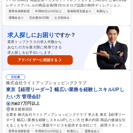
アパレルMD】商品企画～カタログディレクションまで/WLB◎ 仕事の内容
レディスアパレルの商品企画/買付/カタログ誌面の制作ディレクションを
お任せいたします。商品の価値を伝えることをモットーにしている為、値
業界未経験歓迎
年間休日120日以上
資格取得支援あり
転勤なし
段交渉は不要です。本当に良い商品をお客様に届けることが出来ます。
退職金あり
完全週休2日制
土日祝休み
【詳細】商品企画/バイイング/新商品の開発/誌面のディレクション/モデル
のオーディション等※カタログ掲載後はマーケティング部門と連携、売上
データを確認し、次回以降の掲載に繋げてます。お客様は富裕層のシニア
求人探し
お困り
に
ですか？
（60代～）の方です。高単価帯の商材を取り扱う特別な通信販売の会社で
業界トップクラスの求人件数から
す。 【魅力】離職率6.6％、平均有給取得率13.6日 募集職種 東京【レディ
あなたの力を最大限に発揮できる
スアパレルMD】商品企画～カタログディレクションまで/WLB◎
求人探しをお手伝いします。
アドバイザーに相談する
正社員
株式会社ライトアップショッピングクラブ
東京【経理リーダー】幅広い業務を経験しスキルUPし
たい方 管理会計
27万円以上
月給
東京都新宿区
企業名 株式会社ライトアップショッピングクラブ 求人名 東京【経理リー
ダー】幅広い業務を経験しスキルUPしたい方 仕事の内容 商品の価値を伝
えることをモットーに通販サービスを提供する当社にて、経理スタッフを
募集します。入社後、ご経験に合わせ、以下の業務をご担当いただきま
業界未経験歓迎
年間休日120日以上
転勤なし
退職金あり