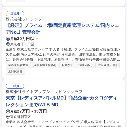
算業務（月次、四半期、年次、連結決算） ■管理会計分野（予算管理、原
価管理など） ■有価証券報告書、計算書類等の開示業務 ■監査法人対応（J
-SOXも含む） 募集職種 【経理】プライム上場/ポテンシャル歓迎/固定資
正社員
産管理システム/国内シェアNo.1
株式会社プロシップ
【経理】プライム上場/固定資産管理システム/国内シェ
アNo.1 管理会計
30万円以上
月給
東京都千代田区
企業名 株式会社プロシップ 求人名 【経理】プライム上場/固定資産管理シ
ステム/国内シェアNo.1 仕事の内容 月次決算、四半期決算、開示業務を軸
に、管理会計分野（予算管理、原価管理）、有価証券報告書作成等の開示
業務、監査法人対応、連結決算書の作成など、経験を生かせる環境です！
業界未経験歓迎
資格取得支援あり
転勤なし
退職金あり
完全週休2日制
■決算業務（月次、四半期、年次、連結決算） ■管理会計分野（予算管
土日祝休み
理、原価管理など） ■有価証券報告書、計算書類等の開示業務 ■監査法人
対応（J-SOXも含む） 募集職種 【経理】プライム上場/固定資産管理シス
テム/国内シェアNo.1
正社員
株式会社ライトアップショッピングクラブ
東京【レディスアパレルMD】商品企画~カタログディ
レクションまで/WLB MD
27万円～35万円
月給
東京都新宿区
企業名 株式会社ライトアップショッピングクラブ 求人名 東京【レディス