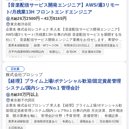
【音楽配信サービス開発エンジニア】AWS/週3リモー
ト/月残業13H フロントエンドエンジニア
26万2500円～43万8165円
月給
東京都渋谷区
企業名 株式会社レコチョク 求人名 【音楽配信サービス開発エンジニア】
AWS/週3リモート/月残業13H 仕事の内容 音楽配信サービスを展開する当
社にて、音楽配信サービス開発エンジニア業務をお任せします。希望やス
キルに応じて、インフラ構築・運用業務をお任せします。 【業務詳細】■
業界未経験歓迎
副業・WワークOK
年間休日120日以上
資格取得支援あり
レコチョクやｄヒッツ等の音楽・映像配信アプリのシステム開発■PHPやJ
月平均残業時間20時間以内
転勤なし
在宅OK
完全週休2日制
ava等を用いたフロント及びバックエンドAPI設計開発■AWS環境における
土日祝休み
服装自由
サーバーレス基盤やコンテナの構築と運用■DockerやGit、CI/CD環境を活
用した開発プロセスの推進■大規模トラフィックを支えるためのサービス
正社員
品質向上と技術検証 等 ※初めから一人で全てをお任せすることはありま
株式会社プロシップ
せんのでご安心ください。 募集職種 【音楽配信サービス開発エンジニ
【経理】プライム上場/ポテンシャル歓迎/固定資産管理
ア】AWS/週3リモート/月残業13H
システム/国内シェアNo.1 管理会計
30万円以上
月給
東京都千代田区
企業名 株式会社プロシップ 求人名 【経理】プライム上場/ポテンシャル歓
迎/固定資産管理システム/国内シェアNo.1 仕事の内容 月次決算、四半期決
算、開示業務を軸に、管理会計分野（予算管理、原価管理）、有価証券報
告書作成等の開示業務、監査法人対応、連結決算書の作成など、幅広く挑
業界未経験歓迎
資格取得支援あり
転勤なし
退職金あり
完全週休2日制
戦可！ ★経理として対応業務の幅を広げていきたい方におすすめ！★ ■決
土日祝休み