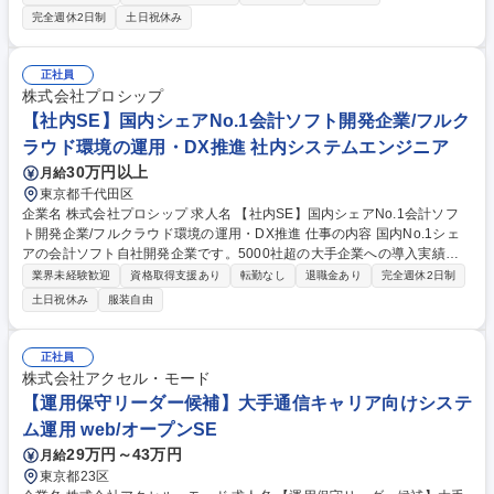
す。 ◆日次・・・仕訳入力・チェック業務 ◆月次・・・試算表（T/B）作
完全週休2日制
土日祝休み
成、月次決算 ◆半期・・・半期決算補助業務 ◆年次・・・年次決算補助
業務、各種税務業務、連結決算補助業務 等 将来的には、マネジメント業
務をお任せしたいと考えております。 やる気次第でキャリアアップできる
正社員
環境です！ 募集職種 東京【経理リーダー】幅広い業務を経験しスキルUP
株式会社プロシップ
したい方
【社内SE】国内シェアNo.1会計ソフト開発企業/フルク
ラウド環境の運用・DX推進 社内システムエンジニア
30万円以上
月給
東京都千代田区
企業名 株式会社プロシップ 求人名 【社内SE】国内シェアNo.1会計ソフ
ト開発企業/フルクラウド環境の運用・DX推進 仕事の内容 国内No.1シェ
アの会計ソフト自社開発企業です。5000社超の大手企業への導入実績を
持ち、固定資産管理領域では日本トップレベルのノウハウを保有。フルク
業界未経験歓迎
資格取得支援あり
転勤なし
退職金あり
完全週休2日制
ラウド環境を実現し、成長を支援する独自の研修制度も充実！ ■DX企画/
土日祝休み
服装自由
他部門DX支援/スキル教育/データ管理/テクノロジー活用検証 ■社内ヘルプ
デスク:社内システム利用に関する問い合わせ、申請対応 ■社内基幹システ
ムとPCセットアップの運用対応 ■社内インフラの最適化対応：サーバー・
正社員
ネットワーク環境の運用、業務効率アップやコスト最適化のための企画立
株式会社アクセル・モード
案 ■インフラ構築/管理：既存インフラの刷新、サーバ・ネットワーク導入
【運用保守リーダー候補】大手通信キャリア向けシステ
募集職種 【社内SE】国内シェアNo.1会計ソフト開発企業/フルクラウド環
ム運用 web/オープンSE
境の運用・DX推進
29万円～43万円
月給
東京都23区