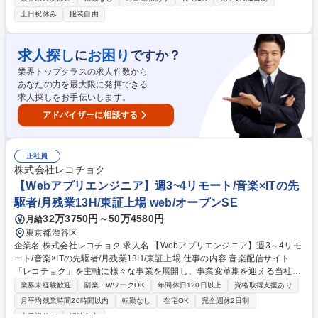
務にも携わっていただきます。当社は設立以来4万本以上の ライブ配信や
土日祝休み
服装自由
動画制作を企画から配信まで手掛けています 【詳細】■採用・中途採用の
企画立案、実行・エージェントとやり取り、窓口対応等■労務・給与計算
補助、社会保険関連等手続き・産業医や社労士の関連窓口対応・衛生管理
求人探し
お困り
に
ですか？
委員会の運営、メンタルヘルスチェックや運用の補助・勤怠管理(システ
業界トップクラスの求人件数から
ム等環境整備も)■教育・研修・オンボーディング施策立案／実行の補助・
あなたの力を最大限に発揮できる
研修企画・運営補助■上記に付随する事務作業等 募集職種 【人事】採用～
求人探しをお手伝いします。
労務・総務/業界最大手の小学館グループ/WEBCM/LIVE配信企画制作
アドバイザーに相談する
正社員
株式会社レコチョク
【Webアプリエンジニア】週3~4リモート/音楽×ITの先
駆者/月残業13H/東証上場 web/オープンSE
32万3750円～50万4580円
月給
東京都渋谷区
企業名 株式会社レコチョク 求人名 【Webアプリエンジニア】週3～4リモ
ート/音楽×ITの先駆者/月残業13H/東証上場 仕事の内容 音楽配信サイト
「レコチョク」を主軸に様々な事業を展開し、事業変革期を迎える当社に
て、当社が提供するECソリューション『murket』のエンハンスや、音楽
業界未経験歓迎
副業・WワークOK
年間休日120日以上
資格取得支援あり
業界向け新規Webサービスの開発をお任せします。 【業務詳細】■ECソ
月平均残業時間20時間以内
転勤なし
在宅OK
完全週休2日制
リューションmurketのエンハンス開発業務■音楽業界向けとなる新規Ｗｅ
土日祝休み
服装自由