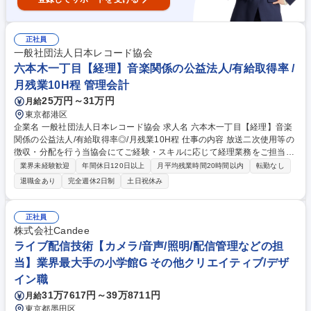
正社員
一般社団法人日本レコード協会
六本木一丁目【経理】音楽関係の公益法人/有給取得率 /
月残業10H程 管理会計
25万円～31万円
月給
東京都港区
企業名 一般社団法人日本レコード協会 求人名 六本木一丁目【経理】音楽
関係の公益法人/有給取得率◎/月残業10H程 仕事の内容 放送二次使用等の
徴収・分配を行う当協会にてご経験・スキルに応じて経理業務をご担当い
たします。日次処理（伝票確認・処理）、月次処理（伝票入力、振替仕
業界未経験歓迎
年間休日120日以上
月平均残業時間20時間以内
転勤なし
訳、月次試算表の科目残高照合）、決算処理（残高確定、 決算整理の仕
退職金あり
完全週休2日制
土日祝休み
訳、決算書作成）入社後は日次・月次業務をお任せしていく想定です。経
理業務に慣れていただきながら、将来的には決算業務 税務業務などもお任
せします。【ポジションの魅力】レコード業界全体を見渡すことができ、
正社員
業界の流れをいち早く察知しどのようなことを仕掛けてくかの予算立てま
株式会社Candee
で関われます。社団法人という公益の会計スキル全体を学ぶことができ、
ライブ配信技術【カメラ/音声/照明/配信管理などの担
また将来の管理職候補としての活躍にも期待します。 募集職種 六本木一
当】業界最大手の小学館G その他クリエイティブ/デザ
丁目【経理】音楽関係の公益法人/有給取得率◎/月残業10H程
イン職
31万7617円～39万8711円
月給
東京都墨田区