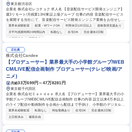
東京都渋谷区
企業名 株式会社レコチョク 求人名 【音楽配信サービス開発エンジニア】
週3リモート/月残業13H/東証上場グループ 仕事の内容 音楽配信サービス
を展開する当社にて、音楽配信サービス開発エンジニア業務をお任せしま
す。希望やスキルに応じて、主にフロントエンド開発もしくはバックエン
業界未経験歓迎
副業・WワークOK
年間休日120日以上
資格取得支援あり
ドAPI設計・開発をお任せします。 【業務詳細】■レコチョクやｄヒッツ
月平均残業時間20時間以内
転勤なし
在宅OK
完全週休2日制
等の音楽・映像配信アプリのシステム開発■PHPやJava等を用いたフロン
土日祝休み
服装自由
ト及びバックエンドAPI設計開発■AWS環境におけるサーバーレス基盤や
コンテナの構築と運用■DockerやGit、CI/CD環境を活用した開発プロセス
正社員
の推進■大規模トラフィックを支えるためのサービス品質向上と技術検証
株式会社Candee
等 ※初めから一人で全てをお任せすることはありませんのでご安心くださ
【プロデューサー】業界最大手の小学館グループ/WEB
い。 募集職種 【音楽配信サービス開発エンジニア】週3リモート/月残業1
3H/東証上場グループ
CM/LIVE配信企画制作 プロデューサー(テレビ/映画/ア
ニメ)
33万699円～47万8281円
月給
東京都千代田区
企業名 株式会社Ｃａｎｄｅｅ 求人名 【プロデューサー】業界最大手の小
学館グループ/WEBCM/LIVE配信企画制作 仕事の内容 設立以来4万本以上
のライブ配信や動画制作を企画から配信まで手掛け、小学館のデジタル領
域にも貢献する当社。SNS動画やLIVE配信を軸に、マーケティング施策の
業界未経験歓迎
転勤なし
時短勤務あり
在宅OK
完全週休2日制
企画～制作までのプロデュースを即戦力としてお任せ お取引先は、大手総
土日祝休み
服装自由
合代理店やナショナルクライアントがメイン。少数精鋭組織のため早期か
ら大規模案件やマネジメント経験を積み、デジタルマーケティング業界で
市場価値を高めることが可能。【詳細】■企画立案・予算・クオリティ・