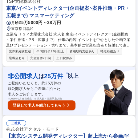
TSP太陽株式会社
て頂けます。 【入社時期】エンジニア未経験の方は、10月入社となりま
東京/イベントディレクター(企画提案~案件推進・PR・
す。 募集職種 【東京/導入SE】プライム上場/第二新卒歓迎/国内シェアNo
広報まで) マスマーケティング
1会計システム
25万5000円～38万円
月給
東京都目黒区
企業名 ＴＳＰ太陽株式会社 求人名 東京/イベントディレクター(企画提案
～案件推進・PR・広報まで） 仕事の内容 イベントを中心とした企画立案
及びプレゼンテーション・実行まで、基本的に営業担当者と協働して進め
ていただきます。また、集客に関わるコミュニケーション部分を担当して
業界未経験歓迎
年間休日120日以上
資格取得支援あり
時短勤務あり
いただきます。 主催者(またはクライアント)からの仕様書や要望に沿った
退職金あり
完全週休2日制
土日祝休み
企画提案書を作成。ニーズに即したコンテンツ・デザイン提案の作成や外
部ブレーンの方々への依頼対応。受託後はクライアントと打ち合わせをし
ながら計画推進、進捗管理・現場管理を行います。 【働き方】営業部門か
※
非公開求人
25
万件
は
以上
らの依頼により、社内専門セクションや外部ブレーンと協業しながら、企
ご登録いただくと、約
25
万件の
画提案から制作推進～現場対応まで対応お願いいたします 募集職種 東京/
非公開求人からご希望に沿った
イベントディレクター(企画提案～案件推進・PR・広報まで）
求人をご紹介します。
※
2026年3月31日時点 ※求人数＝採用予定人数
登録して求人を紹介してもらう
正社員
株式会社アクセル・モード
【東京/システム開発ディレクター】超上流から参画/平