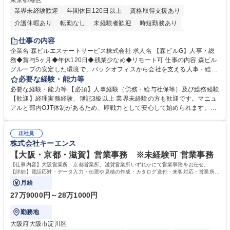
東京都港区
業界未経験歓迎
年間休日120日以上
資格取得支援あり
介護休暇あり
転勤なし
未経験者歓迎
時短勤務あり
経験者歓迎
退職金あり
在宅OK
賞与あり
育休あり
仕事の内容
完全週休2日制
交通費支給
長期歓迎
駅近5分以内
土日祝休み
企業名 森ビルエステートサービス株式会社 求人名 【森ビルG】人事・総
務◆賞与5ヶ月◆年休120日◆残業少なめ◆リモート可 仕事の内容 森ビル
グループの安定した環境で、バックオフィスから会社を支える人事・総務
をお任せします。 労務と総務の業務をバランスよく担当し、ゆくゆくは制
必要な経験・能力等
度改定などのコア業務にも挑戦できる、やりがいある環境です。 ■勤怠管
必要な経験・能力等 【必須】人事経験（労務・給与社保等）及び総務経験
理、給与計算、社会保険手続き、年末調整等の労務管理全般 ■入退社手続
【歓迎】経理実務経験、簿記3級以上 業界未経験の方も歓迎です。マニュ
き、社内規定の改定や人事制度改定などのコア業務 ■社内イベントの企画
アルと部内OJT体制があるため、即戦力として安心して始められます。
運営やその他総務業務全般 ※労務と総務を1：1の割合でお任せ。 入社後
【魅力・やりがい】森ビルGの安定基盤で労務から総務まで幅広く携われ
は部内のOJTを中心に、あなたの経験に合わせて不足している部分はいつ
ます。定型業務に留まらず、社内規定や人事制度の改定など会社のコア業
でも質問・相談できる環境が整っているため、安心して成長できます。 募
正社員
務に挑戦できるため、自身の成長と組織への貢献度をダイレクトに実感で
株式会社キーエンス
集職種 【森ビルG】人事・総務◆賞与5ヶ月◆年休120日◆残業少なめ◆
きます。 残業少なめ、週1日リモート可など、ワークライフバランスを保
リモート可
ち長期活躍できる環境です。 「これまでの幅広い経験を活かし、長期的な
【大阪・京都・滋賀】営業事務 ※未経験可 営業事務
キャリアを築きたい」という前向きな意欲と挑戦を全力で応援します。 学
【仕事内容】大阪営業所、京都営業所、滋賀営業所いずれかにて営業事務をお任せ。
歴・資格 学歴：大学院 大学 高専 短大 専修学校 高校 語学力： 資格：日商
【詳細】電話応対・データ入力・伝票や見積の作成・カタログ送付・来客対応・営業所内
で発生する事務業務や業務改善をお任せ。
簿記検定1級 日商簿記検定2級 日商簿記検定3級
月給
27万9000円～28万1000円
勤務地
大阪府大阪市淀川区