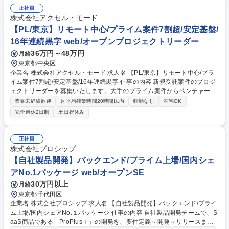
場管理まで担います。 ■マネージャー候補の方は、課内マネジメント業務
正社員
をお任せします ◆受注先：官公庁、電通、博報堂、ADK、大広、ソニー
株式会社アクセル・モード
ミュージック、ミッドタウン、テレビ朝日など 募集職種 東京【イベント
【PL/東京】リモート中心/プライム案件7割超/安定基盤/
企画ディレクター（企画提案・ディレクション）】※管理職候補
16年連続黒字 web/オープンプロジェクトリーダー
36万円～48万円
月給
東京都中央区
企業名 株式会社アクセル・モード 求人名 【PL/東京】リモート中心/プラ
イム案件7割超/安定基盤/16年連続黒字 仕事の内容 新規受託案件のプロジ
ェクトリーダーを募集いたします。大手のプライム案件からベンチャーま
で多種多様な規模・業界の案件があり、ご自身の希望に合わせたキャリア
業界未経験歓迎
月平均残業時間20時間以内
転勤なし
在宅OK
プラン構築ができる環境です。 プロジェクト内のメンバー管理・上流工程
完全週休2日制
土日祝休み
から関わり、技術リードにて質の高いシステム開発・組織運営業務（事業
戦略に即した施策検討・立案～実行、意思決定のサポートのほか希望によ
り採用/教育にも参加できます）※開発とマネジメントの割合は7：3です
正社員
＜開発環境＞言語:Java, PHP, Go, TypeScript 変更の範囲：当社における
株式会社プロシップ
各種業務全般 募集職種 【PL/東京】リモート中心/プライム案件7割超/安定
【自社製品開発】バックエンド/プライム上場/国内シェ
基盤/16年連続黒字
アNo.1パッケージ web/オープンSE
30万円以上
月給
東京都千代田区
企業名 株式会社プロシップ 求人名 【自社製品開発】バックエンド/プライ
ム上場/国内シェアNo.１パッケージ 仕事の内容 自社製品開発チームで、S
aaS商品である「ProPlus＋」の開発を、要件定義～開発～リリースまで