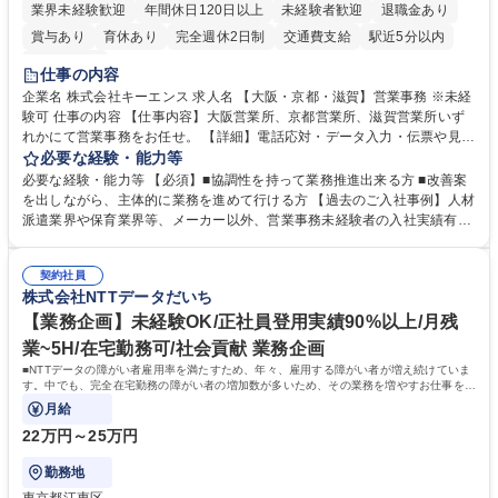
業界未経験歓迎
年間休日120日以上
未経験者歓迎
退職金あり
賞与あり
育休あり
完全週休2日制
交通費支給
駅近5分以内
土日祝休み
仕事の内容
企業名 株式会社キーエンス 求人名 【大阪・京都・滋賀】営業事務 ※未経
験可 仕事の内容 【仕事内容】大阪営業所、京都営業所、滋賀営業所いず
れかにて営業事務をお任せ。 【詳細】電話応対・データ入力・伝票や見積
の作成・カタログ送付・来客対応・営業所内で発生する事務業務や業務改
必要な経験・能力等
善をお任せ。 【教育制度】ご入社後、育成担当とペアになりながらOJTに
必要な経験・能力等 【必須】■協調性を持って業務推進出来る方 ■改善案
て業務を覚えていただくことが可能です。業務システムがきちんと構築さ
を出しながら、主体的に業務を進めて行ける方 【過去のご入社事例】人材
れているため、スムーズに仕事に慣れることができる環境です。また、
派遣業界や保育業界等、メーカー以外、営業事務未経験者の入社実績有
「チームで成果を出す文化」があり、良いやり方を積極的に共有しながら
【当社の事務職について】単なる事務ではなく主体性を発揮したサポート
常に改善を目指す風土のため、安心して業務に取り組んでいただけます。
により、キーエンスの付加価値向上に貢献します。ベースの定型業務に加
募集職種 【大阪・京都・滋賀】営業事務 ※未経験可
契約社員
えて、お客様や社員の状況に合わせ、能動的なサポート、改善の動きも期
株式会社NTTデータだいち
待され。組織を支えるスペシャリストとして、チームに貢献し、結果的に
社員から頼られる存在になることができます。平均19:30の退勤以降の業
【業務企画】未経験OK/正社員登用実績90%以上/月残
務の持ち帰りも禁止されており、メリハリのある働き方となります。 学
業~5H/在宅勤務可/社会貢献 業務企画
歴・資格 学歴：大学院 大学 高専 短大 語学力： 資格：
■NTTデータの障がい者雇用率を満たすため、年々、雇用する障がい者が増え続けていま
す。中でも、完全在宅勤務の障がい者の増加数が多いため、その業務を増やすお仕事を担
っていただきます。
月給
22万円～25万円
勤務地