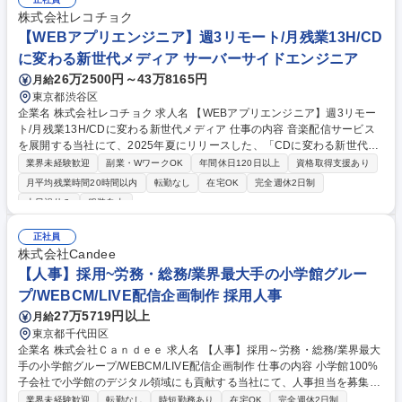
ョン及び仕様の作成 募集職種 【週3在宅OK】電子書籍ストアauブックパ
株式会社レコチョク
スの開発でフルスタックへ成長
【WEBアプリエンジニア】週3リモート/月残業13H/CD
に変わる新世代メディア サーバーサイドエンジニア
26万2500円～43万8165円
月給
東京都渋谷区
企業名 株式会社レコチョク 求人名 【WEBアプリエンジニア】週3リモー
ト/月残業13H/CDに変わる新世代メディア 仕事の内容 音楽配信サービス
を展開する当社にて、2025年夏にリリースした、「CDに変わる新世代メ
ディア」である新世代メディア「PlayPASS PAK」に関連するプロダクト
業界未経験歓迎
副業・WワークOK
年間休日120日以上
資格取得支援あり
の開発エンジニアをお任せします。 【業務詳細】API（Python/FastAPI o
月平均残業時間20時間以内
転勤なし
在宅OK
完全週休2日制
n AWS）の設計・技術選定・開発・運用をご担当いただきます。ネイティ
土日祝休み
服装自由
ブアプリ（Kotlin Multiplatform）と APIを同じチームで開発しており、職
域は固定しません。ネイティブアプリの機能開発にも参加いただけます。
正社員
「APIを作って終わり」ではなく、Kotlin Multiplatform のアプリ側実装ま
株式会社Candee
で踏み込めるため、サーバーエンジニアからフルサイクルエンジニアへキ
【人事】採用~労務・総務/業界最大手の小学館グルー
ャリアップ可能です！ 募集職種 【WEBアプリエンジニア】週3リモート/
月残業13H/CDに変わる新世代メディア
プ/WEBCM/LIVE配信企画制作 採用人事
27万5719円以上
月給
東京都千代田区
企業名 株式会社Ｃａｎｄｅｅ 求人名 【人事】採用～労務・総務/業界最大
手の小学館グループ/WEBCM/LIVE配信企画制作 仕事の内容 小学館100%
子会社で小学館のデジタル領域にも貢献する当社にて、人事担当を募集し
ます。最初は採用業務から始めて頂き、慣れてきたら労務、教育、総務業
業界未経験歓迎
転勤なし
時短勤務あり
在宅OK
完全週休2日制