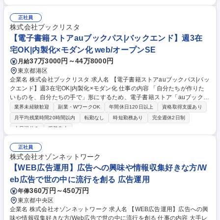
ｂサービスの設計、開発、運用■フロントエンド、サーバーサイドにおけ
る各種開発プロセスの遂行■AWSなどクラウド環境を活用したインフラ設
正社員
計や構築の補助■AIツールを主体的に導入したシステム開発プロセスの効
株式会社ブックリスタ
率化■各部門や他チームと連携した円滑なコミュニケーションの推進 募集
【電子書籍ストアauブックパス|バックエンド】週3在
職種 【Webアプリエンジニア】週3～4リモート/音楽×ITの先駆者/月残業1
3H/東証上場
宅OK|内製化×モダン化 web/オープンSE
37万3000円～44万8000円
月給
東京都港区
企業名 株式会社ブックリスタ 求人名 【電子書籍ストアauブックパス|バッ
クエンド】週3在宅OK|内製化×モダン化 仕事の内容 「自分たちが作りた
いものを、自分たちの手で」形にするため、電子書籍ストア「auブックパ
ス」のバックエンド内製化と、レガシーな殻を破るモダン化をリードして
業界未経験歓迎
副業・WワークOK
年間休日120日以上
資格取得支援あり
いただきます。 2026年を「技術革新の1年」と定め、外部ベンダー依存か
月平均残業時間20時間以内
転勤なし
時短勤務あり
完全週休2日制
ら脱却した爆速な開発サイクルを自社チームで構築するのがミッションで
土日祝休み
服装自由
す。具体的にはPHP/Yii2を用いた既存APIの継承・改修から着手しつつ、
将来のスケーラビリティを見据えたリファクタリングや、AWSの最適化、
正社員
新技術への移行を推進いただきます。エンジニアの視点で新機能を企画・
株式会社オゾンネットワーク
提案し、ユーザー体験を劇的に向上させる攻めの開発を期待しています。
【WEB広告運用】広告への興味や情報収集好きな方/W
募集職種 【電子書籍ストアauブックパス|バックエンド】週3在宅OK|内製
化×モダン化
eb広告で世の中に流行を創る 広告運用
360万円～450万円
年俸
東京都中央区
企業名 株式会社オゾンネットワーク 求人名 【WEB広告運用】広告への興
味や情報収集好きな方/Web広告で世の中に流行を創る 仕事の内容 大手レ