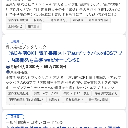
企業名 株式会社Ｃａｎｄｅｅ 求人名 ライブ配信技術【カメラ/音声/照明/
配信管理などの担当】業界最大手の小学館G 仕事の内容 小学館100%子会
社で小学館のデジタル領域にも貢献する当社にて、LIVE配信案件におけ
る、撮影、音声、スイッチャー、配信管理などを担当するライブ配信技術
業界未経験歓迎
転勤なし
時短勤務あり
在宅OK
完全週休2日制
スタッフを募集。当社は設立以来4万本以上のライブ配信や 動画制作を企
土日祝休み
服装自由
画から配信まで手掛けています。ご経験に応じて、適宜各ポジションにア
サインします。大手イベントやナショナルクライアントの案件多数【詳
細】・カメラマン、音声、音響、照明など、技術スタッフ実務・機材管
正社員
理・配信管理（YouTube Live, X Media Studio, ニコニコ生放送）・スイ
株式会社ブックリスタ
ッチング・テクニカルディレクション他■主な実績・AR技術を活用し人気
【週3在宅OK】電子書籍ストアauブックパスのiOSアプ
ゲームの世界を拡張したライブエンターテイメントの配信等 募集職種 ラ
リ内製開発を主導 web/オープンSE
イブ配信技術【カメラ/音声/照明/配信管理などの担当】業界最大手の小学
館G
44万8000円～59万7000円
月給
東京都港区
企業名 株式会社ブックリスタ 求人名 【週3在宅OK】電子書籍ストアauブ
ックパスのiOSアプリ内製開発を主導 仕事の内容 電子書籍ストアの内製
化・モダンアーキテクチャへの刷新を主導するモバイルアプリエンジニア
として、iOSアプリ開発、既存コードのリファクタリング、特定領域のAPI
業界未経験歓迎
副業・WワークOK
年間休日120日以上
資格取得支援あり
設計からアプリ実装までをお任せします。 ■既存アプリ(Swift/Flutter等)の
月平均残業時間20時間以内
転勤なし
時短勤務あり
完全週休2日制
複雑化したコードの整理とテスタビリティの高いアーキテクチャへの刷新
土日祝休み
服装自由
■特定領域におけるエンドポイント設計(API)からアプリ実装までの一気通
貫した開発■リリースサイクルの高速化に向けたCI/CDの整備や開発プロ
正社員
セスの改善■プロダクトオーナーとの議論を通じた技術要件・仕様の策定■
一般社団法人日本レコード協会
技術スタックの選定および導入推進★ゆくゆくはリーダーとしてプロジェ