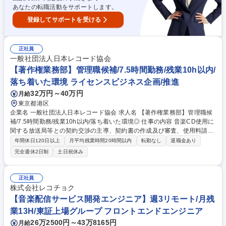
あなたの転職活動をサポートします。
登録してサポートを受ける
正社員
一般社団法人日本レコード協会
【著作権業務部】管理職候補/7.5時間勤務/残業10h以内/
落ち着いた環境 ライセンスビジネス企画/推進
32万円～40万円
月給
東京都港区
企業名 一般社団法人日本レコード協会 求人名 【著作権業務部】管理職候
補/7.5時間勤務/残業10h以内/落ち着いた環境◎ 仕事の内容 音楽CD使用に
関する放送局等との契約交渉の主導、契約書の作成及び審査、使用料請求/
分配業務、各種調査など幅広くご担当いただきます。また将来的には組織
年間休日120日以上
月平均残業時間20時間以内
転勤なし
退職金あり
をマネジメントする管理職としての役割も期待します。 以下の業務を部内
完全週休2日制
土日祝休み
のメンバーと分担して対応いただきます。 ■音楽CD使用に関する放送局
等との契約交渉及び契約書の作成 ■放送二次使用料、音源複製使用料等各
種使用料の徴収および分配業務 ■レコード製作者（国内・海外）の管理受
正社員
託業務 ■音源許諾申請受付、許諾業務■著作権に関する各種調査業務 ■会員
株式会社レコチョク
レコード会社で組織される委員会・部会の事務局業務など 募集職種 【著
【音楽配信サービス開発エンジニア】週3リモート/月残
作権業務部】管理職候補/7.5時間勤務/残業10h以内/落ち着いた環境◎
業13H/東証上場グループ フロントエンドエンジニア
26万2500円～43万8165円
月給