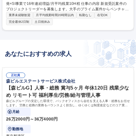
発×SI事業で16年連続増益/月平均残業10H程 仕事の内容 新規受託案件の
プロジェクトリーダーを募集します。大手のプライム案件からベンチャー
まで多種多様な規模・業界の案件があり、ご自身の希望に合わせたキャリ
業界未経験歓迎
月平均残業時間20時間以内
転勤なし
在宅OK
アプラン構築ができる環境です。 プロジェクト内のメンバー管理・上流工
完全週休2日制
土日祝休み
程から関わり、技術リードにて質の高いシステム開発・組織運営業務（事
業戦略に即した施策検討・立案～実行、意思決定のサポートのほか希望に
より採用/教育にも参加できます）※開発とマネジメントの割合は7：3で
す ＜開発環境＞言語:Java, PHP, Go, TypeScript 変更の範囲：当社におけ
る各種業務全般 募集職種 【PL/仙台】リモート◎/自社開発×SI事業で16年
あなたにおすすめの求人
連続増益/月平均残業10H程
正社員
森ビルエステートサービス株式会社
【森ビルG】人事・総務 賞与5ヶ月 年休120日 残業少な
め リモート可 福利厚生/労務/給与管理人事
森ビルグループの安定した環境で、バックオフィスから会社を支える人事・総務をお任せ
します。 労務と総務の業務をバランスよく担当し、ゆくゆくは制度改定などのコア業務
にも挑戦できる、やりがいある環境です。
月給
26万2000円～36万4000円
勤務地