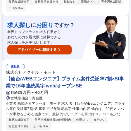
一気通貫で担当いただきます。アジャイル形式で、現場とすり合わせなが
業界未経験歓迎
資格取得支援あり
転勤なし
退職金あり
完全週休2日制
ら納期通りの機能追加リリースを目指します。 入社後は以下のような業務
土日祝休み
を担当していただく想定です。 ■機能開発（基本設計、実装、テスト(自動
化)、リリース）を1か月スプリント単位で実施。 ■インフラチームと協力
したCI/CDの改善。その他開発体験向上。 ■入社直後は実装、テストを行
求人探し
お困り
に
ですか？
い、1年程度で設計・要件定義にも参画。 募集職種 【自社製品開発】バッ
業界トップクラスの求人件数から
クエンド/プライム上場/国内シェアNo.１パッケージ
あなたの力を最大限に発揮できる
求人探しをお手伝いします。
アドバイザーに相談する
正社員
株式会社アクセル・モード
【仙台/WEBエンジニア】プライム案件受託率7割×SI事
業で16年連続黒字 web/オープンSE
29万円～40万円
月給
宮城県仙台市青葉区
企業名 株式会社アクセル・モード 求人名 【仙台/WEBエンジニア】プライ
ム案件受託率7割×SI事業で16年連続黒字 仕事の内容 仙台は、20代メンバ
ーが半数を占める拠点です。意欲的でリーダーを目指すメンバーも少なく
ありません。活力ある拠点で、よりメンバーを引き上げ、プロジェクトを
業界未経験歓迎
月平均残業時間20時間以内
転勤なし
在宅OK
リードするSEを募集します。 【具体的な仕事内容】 ・業務基幹システム
完全週休2日制
土日祝休み
の設計～試験・導入 ・DBを駆使したWebシステムの構築・製造 ・既存基