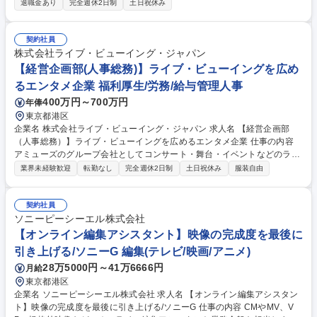
退職金あり
完全週休2日制
土日祝休み
務：理事会他会議運営、役員登記、秘書業務管理（秘書1名）、会員社入
退会、渉外対応、安全衛生管理、規程改定、オフィス管理（庶務1名）、
庶務業務の統括、その他■人事業務：採用、入退社管理、勤怠/給与管理、
契約社員
育成（研修/OJT関連）、人事制度（設計/運用）■まずは総務実務や会議運
株式会社ライブ・ビューイング・ジャパン
営で現場を理解し、徐々にマネジメント領域を広げながら、人事・総務部
【経営企画部(人事総務)】ライブ・ビューイングを広め
門の責任者として組織を牽引することを期待します。 募集職種 六本木一
るエンタメ企業 福利厚生/労務/給与管理人事
丁目【人事・総務マネージャー】音楽関係の公益法人/平均残業15時間◎
400万円～700万円
年俸
東京都港区
企業名 株式会社ライブ・ビューイング・ジャパン 求人名 【経営企画部
（人事総務）】ライブ・ビューイングを広めるエンタメ企業 仕事の内容
アミューズのグループ会社としてコンサート・舞台・イベントなどのライ
ブ配信等を行う当社にて、人事総務関連の業務に携わっていただきます。
業界未経験歓迎
転勤なし
完全週休2日制
土日祝休み
服装自由
※一部、親会社人事担当と連携して進行します。 【人事・労務】・入退
社、勤怠管理 ・社会保険関連、給与関連・福利厚生、安全衛生管理 ・労
務管理（36協定・各種届出、社労士と連携）・研修の企画運営、評価制度
契約社員
の運用サポート ・人事データ管理・各種資料作成 【総務】・備品管理、
ソニーピーシーエル株式会社
オフィス設備管理、社内環境整備 ・契約書・社内文書管理 ・社内規程の
【オンライン編集アシスタント】映像の完成度を最後に
整備・運用 ・庶務業務全般 など、会社運営に関わる管理部門業務全般 募
引き上げる/ソニーG 編集(テレビ/映画/アニメ)
集職種 【経営企画部（人事総務）】ライブ・ビューイングを広めるエンタ
28万5000円～41万6666円
月給
メ企業
東京都港区
企業名 ソニーピーシーエル株式会社 求人名 【オンライン編集アシスタン
ト】映像の完成度を最後に引き上げる/ソニーG 仕事の内容 CMやMV、V