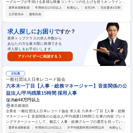
ーグループが手掛ける多様な映像コンテンツの仕上げを担うオンライン編
集業務全般をお任せします。※CM（コマーシャル）・MV（ミュージック
業界未経験歓迎
年間休日120日以上
転勤なし
在宅OK
完全週休2日制
ビデオ）・VP（バーチャルプロダクション）・大型イベント映像など ＜
土日祝休み
服装自由
詳細＞映像コンテンツの合成作業、レタッチ、モーションタイポ作成、映
像データ変換など ＜制作ジャンル＞ テレビCM、MVはもちろん、ドキュ
メンタリーや美術系番組、ドラマ、アニメ、街中の大型ビジョンやイベン
求人探し
お困り
に
ですか？
ト用映像までと、培ってきた技術を活かしていただく機会が幅広くござい
業界トップクラスの求人件数から
ます。 募集職種 【CMオンラインエディター】メインエディター/CM・M
あなたの力を最大限に発揮できる
Vの仕上げを担う/ソニーG
求人探しをお手伝いします。
アドバイザーに相談する
正社員
一般社団法人日本レコード協会
六本木一丁目【人事・総務マネージャー】音楽関係の公
益法人/平均残業15時間 採用人事
48万円以上
月給
東京都港区
企業名 一般社団法人日本レコード協会 求人名 六本木一丁目【人事・総務
マネージャー】音楽関係の公益法人/平均残業15時間◎ 仕事の内容 プレイ
ングマネージャーとして、幅広く人事・総務グループの運営を担っていた
だきます。■グループ運営・マネジメント業務：人事・総務グループの運
業界未経験歓迎
年間休日120日以上
月平均残業時間20時間以内
転勤なし
営、部員の業務管理・育成・評価、役員・他部署との調整・連携 ■総務業