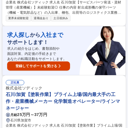
企業名 株式会社ソディック 求人名 石川/加賀【サービスパーツ発送・資材
管理（産業機械）】未経験歓迎◎ 仕事の内容 射出成形機の保守パーツ
（機械・電気部品など）の入出庫、梱包、出荷等のロジスティクス業務を
担当します。部品の在庫管理や国内外向けの発送業務、輸出関連の実務
業界未経験歓迎
退職金あり
土日祝休み
（書類作成、関係部門との調整等）も行います。 部材の管理（部品の入出
庫や保管、在庫補充と納期の管理など）や梱包作業などに携わっていただ
きます。射出成形機の出荷増加に伴う、在庫適正管理の強化を見据えた増
求人探し
入社まで
から
員募集です。将来的にはマネジメント業務へのキャリアパスも用意されて
サポートします！
います。商品知識や経験が浅い方でも、充実したOJTがあるため安心して
スタートできる環境です。 募集職種 石川/加賀【サービスパーツ発送・資
求人の紹介をはじめ、書類添削や
材管理（産業機械）】未経験歓迎◎
面談対策、内定後の手続きまで
あなたの転職活動をサポートします。
登録してサポートを受ける
正社員
株式会社ソディック
石川/加賀【塗装作業】プライム上場/国内最大手の工
作・産業機械メーカー 化学製造オペレーター/ラインマ
ネージャー
25万円～37万円
月給
石川県加賀市
企業名 株式会社ソディック 求人名 石川/加賀【塗装作業】プライム上場/国