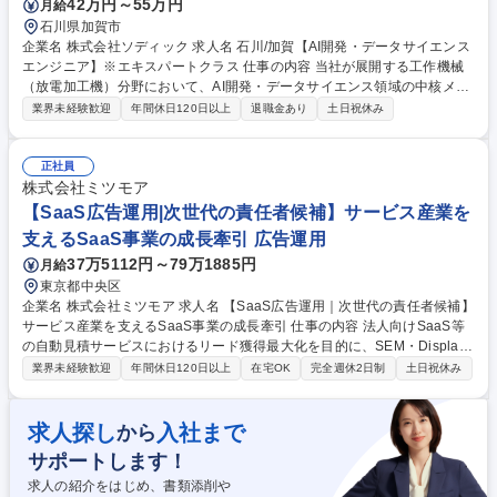
42万円～55万円
月給
石川県加賀市
企業名 株式会社ソディック 求人名 石川/加賀【AI開発・データサイエンス
エンジニア】※エキスパートクラス 仕事の内容 当社が展開する工作機械
（放電加工機）分野において、AI開発・データサイエンス領域の中核メン
バー（エキスパート／リーダークラス）として、ご経験・専門性に応じた
業界未経験歓迎
年間休日120日以上
退職金あり
土日祝休み
業務をご担当いただきます。 ■工作機械における、各種要素技術等を対象
とした・性能向上・品質安定化・再現性向上を目的としたAI／データサイ
エンス技術の検討・適用 ■データ・ログ等を活用したデータ分析、モデル
正社員
構築・評価および実機・製品への反映■開発テーマに応じたアルゴリズム
株式会社ミツモア
選定、技術検証、設計部門・制御開発部門との連携■専門領域にとどまら
【SaaS広告運用|次世代の責任者候補】サービス産業を
ず、製品全体を俯瞰した技術判断・最適解の導出 募集職種 石川/加賀【AI
支えるSaaS事業の成長牽引 広告運用
開発・データサイエンスエンジニア】※エキスパートクラス
37万5112円～79万1885円
月給
東京都中央区
企業名 株式会社ミツモア 求人名 【SaaS広告運用｜次世代の責任者候補】
サービス産業を支えるSaaS事業の成長牽引 仕事の内容 法人向けSaaS等
の自動見積サービスにおけるリード獲得最大化を目的に、SEM・Displa
y・SNS・動画広告の運用を軸としたデジタルマーケティング全般を統
業界未経験歓迎
年間休日120日以上
在宅OK
完全週休2日制
土日祝休み
括。戦略設計から実行、分析・改善まで一気通貫で担います。 ■SEM／Di
splay／SNS／動画広告の戦略設計～運用・改善 ■月間1,000万円超規模ア
カウントのKPI設計・予算管理 ■クリエイティブ制作ディレクション・改
求人探し
入社まで
から
善示唆出し ■LPOの企画立案～実行～効果検証 ■アクセス解析・BIツール
サポートします！
を活用したデータ分析 ■チームマネジメントおよび育成（将来的に責任者
として牽引） 募集職種 【SaaS広告運用｜次世代の責任者候補】サービス
求人の紹介をはじめ、書類添削や