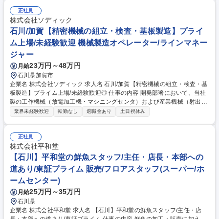
正社員
株式会社ソディック
石川/加賀【精密機械の組立・検査・基板製造】プライ
ム上場/未経験歓迎 機械製造オペレーター/ラインマネー
ジャー
23万円～48万円
月給
石川県加賀市
企業名 株式会社ソディック 求人名 石川/加賀【精密機械の組立・検査・基
板製造】プライム上場/未経験歓迎◎ 仕事の内容 開発部署において、当社
製の工作機械（放電加工機・マシニングセンタ）および産業機械（射出成
形機）に使用されるプリント基板の実装業務、ならびに各種機械の組立・
業界未経験歓迎
転勤なし
退職金あり
土日祝休み
検査業務を担当いただきます。 【具体的には】 ■プリント基板実装装置の
操作・オペレーション ■各種工作機械・産業機械の組立作業 ■製品の検
査・動作確認 募集職種 石川/加賀【精密機械の組立・検査・基板製造】プ
正社員
ライム上場/未経験歓迎◎
株式会社平和堂
【石川】平和堂の鮮魚スタッフ/主任・店長・本部への
道あり/東証プライム 販売/フロアスタッフ(スーパー/ホ
ームセンター)
25万円～35万円
月給
石川県
企業名 株式会社平和堂 求人名 【石川】平和堂の鮮魚スタッフ/主任・店