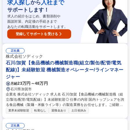
求人探し
入社まで
から
液晶ディスプレイの開発・設計/無期雇用派遣
サポートします！
求人の紹介をはじめ、書類添削や
面談対策、内定後の手続きまで
あなたの転職活動をサポートします。
登録してサポートを受ける
正社員
株式会社ソディック
石川/加賀【食品機械の機械製造職(組立/製缶/配管/電気
配線)】未経験歓迎 機械製造オペレーター/ラインマネー
ジャー
23万円～48万円
月給
石川県加賀市
企業名 株式会社ソディック 求人名 石川/加賀【食品機械の機械製造職（組
立/製缶/配管/電気配線）】未経験歓迎◎ 仕事の内容 国内トップシェアを誇
る食品機械（製麺・米飯ライン等）の製造業務をお任せします。ご経験や
適性を踏まえ、組立・製缶（溶接）・配管・電気配線のいずれかの工程へ
業界未経験歓迎
転勤なし
退職金あり
土日祝休み
配属となります。 事業拡大に伴う生産体制強化のための増員募集です。将
来的に事業部の中核を担う人材として、マネジメントコース（部長・課
長）や技術職のエキスパートコースなど、ご自身の志向に合わせたキャリ
正社員