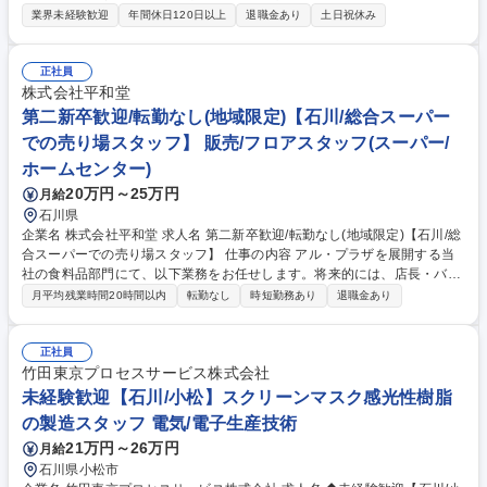
許庁への対応、異議申立て、模倣品対策（Webパトロール）、IPランドス
業界未経験歓迎
年間休日120日以上
退職金あり
土日祝休み
ケープなどグローバルに幅広く携わります。 競合他社の特許調査や自社開
発成果の新規性調査、発明者へのインタビューを通じた特許出願、審査官
への意見書提出、商標冒認出願への対応など、権利化から保護まで一貫し
正社員
て行います。 募集職種 石川【知的財産※将来のリーダー候補】プライム
株式会社平和堂
上場/リモート週2回可
第二新卒歓迎/転勤なし(地域限定)【石川/総合スーパー
での売り場スタッフ】 販売/フロアスタッフ(スーパー/
ホームセンター)
20万円～25万円
月給
石川県
企業名 株式会社平和堂 求人名 第二新卒歓迎/転勤なし(地域限定)【石川/総
合スーパーでの売り場スタッフ】 仕事の内容 アル・プラザを展開する当
社の食料品部門にて、以下業務をお任せします。将来的には、店長・バイ
ヤー・本部スタッフなど様々なキャリアを築くことが可能な環境です。 ■
月平均残業時間20時間以内
転勤なし
時短勤務あり
退職金あり
接客販売 ■売場づくり ■発注業務 ■品だし、在庫管理 ■数値、人員管理 ■レ
ジ業務 ■調理 ■販促 など。。売場スタッフが主導でお店作りをしていま
す。 キャリアステップ：売場担当⇒主任（売場責任者）へとステップアッ
正社員
プ。入社半年～1年で責任者へ昇格する者もおられます。意欲がある方で
竹田東京プロセスサービス株式会社
あれば店長、バイヤー、本部スタッフなどへのキャリアアップも可能で
未経験歓迎【石川/小松】スクリーンマスク感光性樹脂
す！ 募集職種 第二新卒歓迎/転勤なし(地域限定)【石川/総合スーパーでの
の製造スタッフ 電気/電子生産技術
売り場スタッフ】
21万円～26万円
月給
石川県小松市