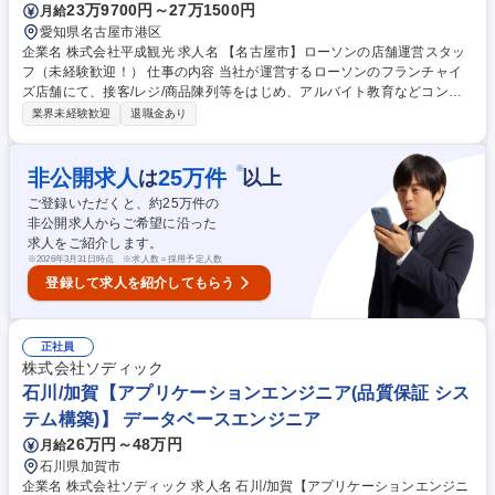
23万9700円～27万1500円
月給
愛知県名古屋市港区
企業名 株式会社平成観光 求人名 【名古屋市】ローソンの店舗運営スタッ
フ（未経験歓迎！） 仕事の内容 当社が運営するローソンのフランチャイ
ズ店舗にて、接客/レジ/商品陳列等をはじめ、アルバイト教育などコンビ
ニ運営業務全般をお任せします。 ※入社後、2週間程度の研修を予定して
業界未経験歓迎
退職金あり
います。 アルバイトのシフト管理や売り上げの状況に応じて商品を発注、
接客や売れ行きを通してリアルな顧客ニーズを掴み、商品陳列を行うなど
店舗運営に携わることができます。 店舗ディスプレイを工夫するなど、お
※
非公開求人
25
万件
は
以上
客様がワクワク買い物ができる、 売り場づくりを目指していただきます！
ご登録いただくと、約
25
万件の
仕事内容の変更範囲：当社業務全般内容 募集職種 【名古屋市】ローソン
非公開求人からご希望に沿った
の店舗運営スタッフ（未経験歓迎！）
求人をご紹介します。
※
2026年3月31日時点 ※求人数＝採用予定人数
登録して求人を紹介してもらう
正社員
株式会社ソディック
石川/加賀【アプリケーションエンジニア(品質保証 シス
テム構築)】 データベースエンジニア
26万円～48万円
月給
石川県加賀市
企業名 株式会社ソディック 求人名 石川/加賀【アプリケーションエンジニ