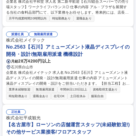
企業名 株式会社平和堂 求人名 第二新卒歓迎【石川/総合スーパーでの売り
場スタッフ】ワークライフバランス◎ 仕事の内容 アル・プラザを展開す
る当社の食料品部門にて、以下業務をお任せします。将来的には、店長・
バイヤー・本部スタッフなど様々なキャリアを築くことが可能な環境で
月平均残業時間20時間以内
時短勤務あり
退職金あり
す。 ■接客販売 ■売場づくり ■発注業務 ■品だし、在庫管理 ■数値、人員管
理 ■レジ業務 ■調理 ■販促 など。。売場スタッフが主導でお店作りをして
います。 キャリアステップ：売場担当⇒主任（売場責任者）へとステップ
派遣社員
無期雇用派遣
アップ。入社半年～1年で責任者へ昇格する者もおられます。意欲がある
株式会社メイテック
方であれば店長、バイヤー、本部スタッフなどへのキャリアアップも可能
No.2563【石川】アミューズメント液晶ディスプレイの
です！ 募集職種 第二新卒歓迎【石川/総合スーパーでの売り場スタッフ】
開発・設計/無期雇用派遣 機構設計
ワークライフバランス◎
28万4200円以上
月給
石川県白山市
企業名 株式会社メイテック 求人名 No.2563【石川】アミューズメント液
晶ディスプレイの開発・設計/無期雇用派遣 仕事の内容 アミューズメント
液晶ディスプレイの開発・設計をご担当いただきます。 【担当工程】お客
様との要望打合せから仕様検討、詳細設計、試作品の確認、量産対応まで
業界未経験歓迎
無期雇用派遣
年間休日120日以上
資格取得支援あり
一連の開発工程を行います。スタートはベテランエンジニアからスキル伝
時短勤務あり
退職金あり
在宅OK
土日祝休み
服装自由
授も可能！人が触れる製品なので静電気対策など独自の技術を駆使して最
新の開発を行います。 【ツール/開発環境】CR5000、CR8000、オシロス
コープExcel、PowerPoint 募集職種 No.2563【石川】アミューズメント
正社員
液晶ディスプレイの開発・設計/無期雇用派遣
株式会社平成観光
【名古屋市】ローソンの店舗運営スタッフ(未経験歓迎!)
その他サービス業接客/フロアスタッフ