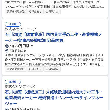
内最大手の工作・産業機械メーカー 仕事の内容 工作機械（放電加工機・
マシニングセンタ等）や産業機械（射出成形機等）に使用される部品の塗
装作業を担当します。機械カバー、板金、鋳物等へのエアスプレー塗装や
業界未経験歓迎
退職金あり
土日祝休み
粉体塗装などを行います。 将来的なキャリアとして、マネージメント職へ
の道や、職人としてさらなるスキルアップを目指していくことも可能な環
境です。国内外でトップクラスのシェアを誇る総合機械メーカーの事業部
正社員
中核を担う人材を募集します。 募集職種 石川/加賀【塗装作業】プライム
株式会社ソディック
上場/国内最大手の工作・産業機械メーカー
石川/加賀【購買業務】国内最大手の工作・産業機械メ
ーカー/実務未経験歓迎 部品購買
23万円以上
月給
石川県加賀市
企業名 株式会社ソディック 求人名 石川/加賀【購買業務】国内最大手の工
作・産業機械メーカー/実務未経験歓迎 仕事の内容 弊社が展開する産業機
械に対する海外有償支給部品の購買業務を担当いただきます。 ■国内およ
び海外の仕入先に対する見積依頼、発注処理、納期管理など購買業務全般
業界未経験歓迎
退職金あり
土日祝休み
■海外工場からの受注処理および有償支給対応 ■加賀事業所生産・海外工
場生産における引当管理 募集職種 石川/加賀【購買業務】国内最大手の工
作・産業機械メーカー/実務未経験歓迎
正社員
株式会社ソディック
石川/加賀【機械加工】未経験歓迎/国内最大手の工作・
産業機械メーカー 機械製造オペレーター/ラインマネー
ジャー
25万円～37万円
月給