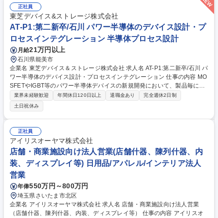
正社員
東芝デバイス&ストレージ株式会社
AT-P1:第二新卒/石川 パワー半導体のデバイス設計・プ
ロセスインテグレーション 半導体プロセス設計
21万円以上
月給
石川県能美市
企業名 東芝デバイス＆ストレージ株式会社 求人名 AT-P1:第二新卒/石川 パ
ワー半導体のデバイス設計・プロセスインテグレーション 仕事の内容 MO
SFETやIGBT等のパワー半導体デバイスの新規開発において、製品毎に6
～8名のチームを組み、以下業務をお任せします。具体的には、■半導体の
業界未経験歓迎
年間休日120日以上
退職金あり
完全週休2日制
プロセスインテグレーション、デバイス技術■評価分析■プロセス シミュ
土日祝休み
レーション（TCAD）【募集背景】当社はこれまで、加賀東芝を中心に、
200mmウエハー対応の製造ラインの生産能力を増強してきました。今
回、同社の既存建屋における200mmウエハー対応のクリーンルーム内
正社員
に、300mmウエハー対応の製造ラインを敷設し、低耐圧MOSFET、IGBT
アイリスオーヤマ株式会社
の生産能力を増強すること伴いプロセスインテグレーション技術者を募集
店舗・商業施設向け法人営業(店舗什器、陳列什器、内
します。 変更範囲：当社業務全般 募集職種 AT-P1:第二新卒/石川 パワー半
装、ディスプレイ等) 日用品/アパレル/インテリア法人
導体のデバイス設計・プロセスインテグレーション
営業
550万円～800万円
年俸
埼玉県さいたま市北区
企業名 アイリスオーヤマ株式会社 求人名 店舗・商業施設向け法人営業
（店舗什器、陳列什器、内装、ディスプレイ等） 仕事の内容 アイリスオ