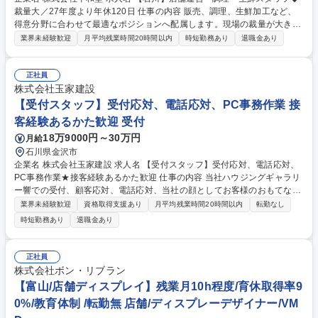
裁量大／27年度より年休120日 仕事の内容 販売、調理、生鮮加工など、
得意分野に合わせて最適なポジションへ配属します。現場の裁量が大き
く、地域ニーズに合わせた売場づくりが可能。店長やバイヤー等への早期
業界未経験歓迎
月平均残業時間20時間以内
時短勤務あり
退職金あり
キャリアアップも目指せる環境です。 適性や希望を考慮し、以下いずれか
の部門へ配属します。■売場：接客、売場演出、仕入れ、マネジメント■デ
リカ：惣菜の調理加工、発注、商品展開■鮮魚・精肉：魚の捌きや肉の加
正社員
工、季節商品の企画 【業界屈指の働きやすさ】 現在も連続休暇の取得が
株式会社玉家建設
可能ですが、2027年度からは「年休120日」へ拡充。残業時間の管理も徹
【受付スタッフ】受付応対、電話応対、PC事務作業 接
底しており、体力的な負担を減らし、家族との時間やプライベートを大切
客経験あるかた歓迎 受付
にしながら長く働ける環境です。 募集職種 【石川】店舗運営・調理・生
18万9000円～30万円
月給
鮮スタッフ◆裁量大／27年度より年休120日
石川県金沢市
企業名 株式会社玉家建設 求人名 【受付スタッフ】受付応対、電話応対、
PC事務作業★接客経験あるかた歓迎 仕事の内容 当社ハウジングギャラリ
ー響での受付、顧客応対、電話応対、当社の顔としてお客様のおもてなし
をお願いいたします。接客経験やお客様対応のご経験がある方、歓迎致し
業界未経験歓迎
資格取得支援あり
月平均残業時間20時間以内
転勤なし
ますのでぜひご応募ください。 ■受付での顧客応対 ■電話応対■ギャラリー
時短勤務あり
退職金あり
全般のディスプレイ、家具、お花、絵などを季節に合わせてディスプレイ
■PCでのExcel、Word等の事務作業 募集職種 【受付スタッフ】受付応
対、電話応対、PC事務作業★接客経験あるかた歓迎
正社員
株式会社ボン・リブラン
【富山/店舗ディスプレイ】残業月10h程度/育休取得率9
0%/教育体制 /転勤無 店舗/ディスプレーデザイナー/VM