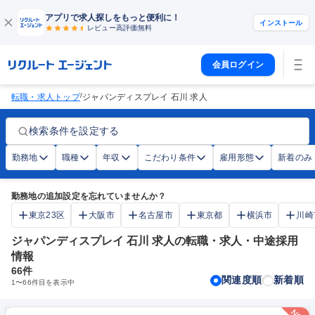
アプリで求人探しをもっと便利に！
インストール
レビュー高評価
無料
会員ログイン
/
転職・求人トップ
ジャパンディスプレイ 石川 求人
検索条件を設定する
勤務地
職種
年収
こだわり条件
雇用形態
新着のみ
勤務地の追加設定を忘れていませんか？
東京23区
大阪市
名古屋市
東京都
横浜市
川崎
ジャパンディスプレイ 石川 求人の転職・求人・中途採用
情報
66
件
関連度順
新着順
1
〜
66
件目を表示中