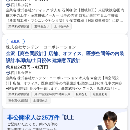
石川県加賀市
企業名 株式会社ソディック 求人名 石川/加賀【機械加工】未経験歓迎/国内
最大手の工作・産業機械メーカー 仕事の内容 自社が展開する工作機械
（放電加工機・マシニングセンタ等）や産業機械（射出成形機等）に使用
される部品の機械加工業務を担当します。 マシンオペレーターとして、マ
業界未経験歓迎
退職金あり
土日祝休み
シニングセンタやNC旋盤などの工作機械を用いた部品加工を行います。
将来的には、国内・海外工場でのマネジメントや技術指導といった、管理
職として事業部の中核を担うキャリアパスも期待されています。 募集職種
正社員
石川/加賀【機械加工】未経験歓迎/国内最大手の工作・産業機械メーカー
株式会社サンテン・コーポレーション
金沢【商空間設計】店舗、オフィス、医療空間等の内装
設計/転勤無/土日祝休 建築意匠設計
24万円～41万円
月給
石川県金沢市
企業名 株式会社サンテン・コーポレーション 求人名 ★金沢【商空間設
計】店舗、オフィス、医療空間等の内装設計/転勤無/土日祝休 仕事の内容
■建築内装設計をお任せ致します。商業施設やオフィス・店舗の設計～施
工を行う当社にて、新店舗の立ち上げやリニューアルに向けた内装・空間
業界未経験歓迎
月平均残業時間20時間以内
転勤なし
退職金あり
設計を担当。社内の営業担当や施工管理と協働し、お客様とともに 一から
完全週休2日制
土日祝休み
オーダーメイドで空間を創り、街に新しい価値を生み出せます。 【やりが
い】当社の受注案件はオーダーメイド性が高く、自由度の高い案件で創造
力を発揮できます。建物が完成した瞬間に自分の仕事の成果を実感できま
※
非公開求人
25
万件
は
以上
す。 【具体的には】要件定義～基本設計・実施設計／図面作成／構造検討
ご登録いただくと、約
25
万件の
／協業者調整／見積仕様とのすり合わせ 等 ※変更の範囲：会社の定める
非公開求人からご希望に沿った