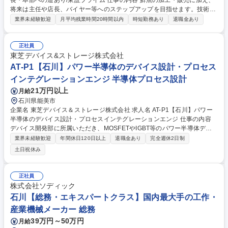
長・本部への道あり/東証プライム 仕事の内容 鮮魚の加工・販売に加え、
将来は主任や店長、バイヤー等へのステップアップを目指せます。技術を
磨くだけでなく、マネジメントや仕入れ、店舗運営など、東証プライム企
業界未経験歓迎
月平均残業時間20時間以内
時短勤務あり
退職金あり
業ならではの多彩なキャリアを描けます。 【具体的な業務】魚の加工(三
枚おろし・刺身等)、接客、数値管理 慣れてきたら売場の仕入計画、販促
企画、パートの育成・シフト管理 【魅力】技術を活かし主任(チーフ)/店
正社員
長/バイヤー等へ昇進が可能 東証プライム上場の安定環境。残業代は1分単
東芝デバイス&ストレージ株式会社
位支給で福利厚生も充実 現場の裁量が大きく、個人のアイデアが売上に直
AT-P1【石川】パワー半導体のデバイス設計・プロセス
結する商売の醍醐味 独自の技術研修や階層別研修があり、経営・管理スキ
インテグレーションエンジ 半導体プロセス設計
ルを習得できます。 募集職種 【石川】平和堂の鮮魚スタッフ/主任・店
21万円以上
月給
長・本部への道あり/東証プライム
石川県能美市
企業名 東芝デバイス＆ストレージ株式会社 求人名 AT-P1【石川】パワー
半導体のデバイス設計・プロセスインテグレーションエンジ 仕事の内容
デバイス開発部に所属いただき、MOSFETやIGBT等のパワー半導体デバ
イスの新規開発において、製品毎に6～8名のチームを組み、下記業務をお
業界未経験歓迎
年間休日120日以上
退職金あり
完全週休2日制
任せいたします。・半導体のプロセスインテグレーション、デバイス技術
土日祝休み
・評価分析・プロセスシミュレーション（TCAD） 1プロダクト2～3年ベ
ースで開発を行っており、週一度の製品定例ミーティングを行い、1週間
でPDCAを回しています。 パワー半導体は開発の規模感が大きすぎないか
正社員
らこそ、製品開発～量産立ち上げまで見渡すことができ、エンジニアとし
株式会社ソディック
て確実にキャリアアップできる環境が整っています。 募集職種 AT-P1【石
石川【総務・エキスパートクラス】国内最大手の工作・
川】パワー半導体のデバイス設計・プロセスインテグレーションエンジ
産業機械メーカー 総務
39万円～50万円
月給