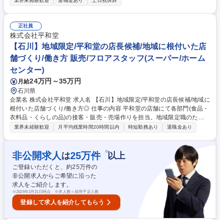
業界未経験歓迎
退職金あり
土日祝休み
業態のお客様に向けた提案営業/店舗什器やディスプレイ、備品の提案 ・
店舗レイアウトや内装に関する企画提案/お客様へのヒアリングおよび課題
分析 ・設計・施工部門との連携によるプロジェクト推進 ・新規顧客の開
正社員
拓および既存顧客の深耕営業 ・導入後のフォローアップ 募集職種 店舗・
株式会社平和堂
商業施設向け法人営業（店舗什器、陳列什器、内装、ディスプレイ等）
【石川】地域限定/平和堂の店長候補/地域に根付いた店
舗づくり/働き方 販売/フロアスタッフ(スーパー/ホーム
センター)
24万円～35万円
月給
石川県
企業名 株式会社平和堂 求人名 【石川】地域限定/平和堂の店長候補/地域に
根付いた店舗づくり/働き方◎ 仕事の内容 平和堂の店舗にて各部門(食品・
衣料品・くらしの品)の接客・販売・売場作りを担当。地域限定職のた
め、転居を伴う異動はなく、住み慣れた街で長く安定してキャリアを築く
業界未経験歓迎
月平均残業時間20時間以内
時短勤務あり
退職金あり
ことが可能です。 【具体的には】売場での接客、商品の発注、陳列、品出
し、鮮度管理、売場演出等。季節の行事や地域の特性に合わせた売場提案
を行い、お客様の生活を彩るお仕事です。チームで協力しながら「活気あ
※
非公開求人
25
万件
は
以上
る店づくり」を目指します。 【魅力】転居を伴う異動がない「限定勤務地
ご登録いただくと、約
25
万件の
制度」により、ライフイベントに合わせ柔軟な働き方が実現。地域に貢献
非公開求人からご希望に沿った
している実感を得ながら成長できます。 募集職種 【石川】地域限定/平和
求人をご紹介します。
堂の店長候補/地域に根付いた店舗づくり/働き方◎
※
2026年3月31日時点 ※求人数＝採用予定人数
登録して求人を紹介してもらう