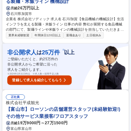
る製麺・米飯ライン 機構設計
Dプリンタ)】未経験歓迎◎
26万円以上
月給
石川県加賀市
企業名 株式会社ソディック 求人名 石川/加賀【食品機械の機械設計】生活
インフラを支える製麺・米飯ライン 仕事の内容 弊社が展開する食品機械
の部門にて、製麺ラインや米飯ラインの機械設計を担当していただきま
す。将来のキャリアとして、管理職や企画開発職もございます。 【募集背
業界未経験歓迎
年間休日120日以上
退職金あり
土日祝休み
景】食品機械事業部は、製麺機、ゆで麺プラント、米飯ラインなどの食品
機械ラインナップの中からコンビニやスーパーなどで売られているうど
ん、そば、ラーメン、パックご飯などを製造する機械を開発・製造・販売
※
非公開求人
25
万件
は
以上
しており日本トップシェアとなっております。現在、事業拡大により生産
ご登録いただくと、約
25
万件の
体制及び設計部門の強化をしており、将来の事業部の中核を担える人材
非公開求人からご希望に沿った
（もしくは成長期待人材）を募集します。 募集職種 石川/加賀【食品機械
求人をご紹介します。
の機械設計】生活インフラを支える製麺・米飯ライン
※
2026年3月31日時点 ※求人数＝採用予定人数
登録して求人を紹介してもらう
正社員
株式会社平成観光
【富山市】ローソンの店舗運営スタッフ(未経験歓迎!)
その他サービス業接客/フロアスタッフ
19万9000円～27万1500円
月給
富山県富山市