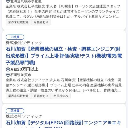
北海道札幌市手稲区
企業名 株式会社平成観光 求人名 【札幌市】ローソンの店舗運営スタッフ
（未経験歓迎！） 仕事の内容 当社が運営するローソンのフランチャイズ
店舗にて、接客/レジ/商品陳列等をはじめ、アルバイト教育などコンビニ
運営業務全般をお任せします。 ※入社後、2週間程度の研修を予定してい
業界未経験歓迎
退職金あり
ます。 アルバイトのシフト管理や売り上げの状況に応じて商品を発注、接
客や売れ行きを通してリアルな顧客ニーズを掴み、商品陳列を行うなど 店
舗運営に携わることができます。 店舗ディスプレイを工夫するなど、お客
正社員
様がワクワク買い物ができる、 売り場づくりを目指していただきます！
株式会社ソディック
仕事内容の変更範囲：当社業務全般内容 募集職種 【札幌市】ローソンの
石川/加賀【産業機械の組立・検査・調整エンジニア(射
店舗運営スタッフ（未経験歓迎！）
出成形機)】プライム上場 評価/実験/テスト(機械/電気/電
子製品専門職)
23万円以上
月給
石川県加賀市
企業名 株式会社ソディック 求人名 石川/加賀【産業機械の組立・検査・調
整エンジニア(射出成形機)】プライム上場 仕事の内容 産業機械の出荷前最
終工程の組立・調整・検査のいずれかをお任せ。レベル出し、作動油充
填、油圧機器・モータの動作確認、射出条件のチューニング、機械精度検
業界未経験歓迎
退職金あり
土日祝休み
査、外装取付等の出荷準備まで一貫して担当します。 単なるチェックでは
なく構造を理解し精度を保証するエンジニア職です。将来的には後輩指導
や国内外工場への技術指導など、技術を軸としたキャリア形成が可能で
正社員
す。独自の成形方式により高い市場評価を得ている製品です。 募集職種
株式会社ソディック
石川/加賀【産業機械の組立・検査・調整エンジニア(射出成形機)】プライ
石川/加賀【デジタル(FPGA)回路設計エンジニア※エキ
ム上場