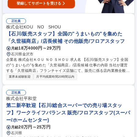
登録してサポートを受ける
正社員
株式会社KOU NO SHOU
【石川/販売スタッフ】全国の"うまいもの"を集めた
「久世福商店」/店長候補 その他販売/フロアスタッフ
18万4000円～29万円
月給
石川県金沢市
企業名 株式会社ＫＯＵ ＮＯ ＳＨＯＵ 求人名 【石川/販売スタッフ】全国
の"うまいもの"を集めた「久世福商店」/店長候補 仕事の内容 当社が運営
する「久世福商店」フランチャイズ店舗にて、販売に係る店内業務全般を
担います。先輩社員がついて接客の基本的な部分から教育をしていき、
業界未経験歓迎
月平均残業時間20時間以内
徐々に一人前になっていただきます。 《具体的には》 ・店舗での接客業
務・売場管理(POP・ディスプレイ・陳列など) ・商品管理(仕入れ・品揃
え・在庫など)、店舗内での役割分担決定等 《将来的には》 ・売上管理(現
正社員
状確認/必要に応じた計画見直しなど) ・スタッフ管理(シフト作成・勤怠管
株式会社平和堂
理・採用・教育・査定など)等 募集職種 【石川/販売スタッフ】全国の"う
第二新卒歓迎【石川/総合スーパーでの売り場スタッ
まいもの"を集めた「久世福商店」/店長候補
フ】ワークライフバランス 販売/フロアスタッフ(スーパ
ー/ホームセンター)
20万円～25万円
月給
石川県