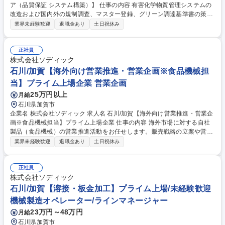
ア（品質保証 システム構築）】 仕事の内容 有害化学物質管理システムの
改造および国内外の規制調査、マスター登録、グリーン調達基準書の策定
を担当します。SAP連動システムの最適化を通じて、製品の安全性確保と
業界未経験歓迎
退職金あり
土日祝休み
グローバルな規制対応を推進する業務です。 CSR推進委員会の一環とし
て、カーボンニュートラルや労働安全衛生の観点からコンプライアンス体
制を強化します。有害化学物質管理のシステム面と運用面の双方から、安
正社員
心・安全なものづくりを支える役割を担います。 【背景】これまでは室長
株式会社ソディック
がシステム部分を対応していましたが、今後の体制強化のため、専業でご
石川/加賀【海外向け営業推進・営業企画※食品機械担
対応いただく方を募集することとなりました。 募集職種 石川/加賀【アプ
当】プライム上場企業 営業企画
リケーションエンジニア（品質保証 システム構築）】
25万円以上
月給
石川県加賀市
企業名 株式会社ソディック 求人名 石川/加賀【海外向け営業推進・営業企
画※食品機械担当】プライム上場企業 仕事の内容 海外市場に対する自社
製品（食品機械）の営業推進活動をお任せします。販売戦略の立案や営業
活動の支援、貿易関連業務まで、幅広い業務を通じて海外ビジネスの拡大
業界未経験歓迎
退職金あり
土日祝休み
に貢献していただきます。 具体的には以下の業務を想定しています。 ■営
業企画（販売戦略の立案、販促施策の企画や推進） ■営業推進（営業活動
の支援、業務改善および進捗管理） ■輸出関連業務（貿易書類作成、海外
正社員
顧客対応、輸出手続き） 国内外の関係者と連携しながら、展示会の企画運
株式会社ソディック
営サポートや広報活動、プロモーション動画・Ｗｅｂサイトの企画や制
石川/加賀【溶接・板金加工】プライム上場/未経験歓迎
作、運用など、多彩なアプローチで自社製品の魅力を世界へ発信します。
機械製造オペレーター/ラインマネージャー
募集職種 石川/加賀【海外向け営業推進・営業企画※食品機械担当】プラ
23万円～48万円
月給
イム上場企業
石川県加賀市