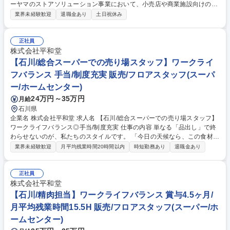
ーヤマのストアソリューション事業において、小売店や商業施設向けの店
舗什器などによる空間提案を担う営業職です。 ◆担当業務(例) ・リテール
業界未経験歓迎
退職金あり
土日祝休み
業態のお客様に向けた提案営業/店舗什器やディスプレイ、備品の提案 ・
店舗レイアウトや内装に関する企画提案/お客様へのヒアリングおよび課題
分析 ・設計・施工部門との連携によるプロジェクト推進 ・新規顧客の開
正社員
拓および既存顧客の深耕営業 ・導入後のフォローアップ 募集職種 店舗・
株式会社平和堂
商業施設向け法人営業（店舗什器、陳列什器、内装、ディスプレイ等）
【石川/総合スーパーでの売り場スタッフ】ワークライ
フバランス 手当/制度充実 販売/フロアスタッフ(スーパ
ー/ホームセンター)
24万円～35万円
月給
石川県
企業名 株式会社平和堂 求人名 【石川/総合スーパーでの売り場スタッフ】
ワークライフバランス◎手当/制度充実 仕事の内容 単なる「品出し」で終
わらせないのが、私たちのスタイルです。 「今日の天候なら、この食材
を」「イベントに合わせて、このメニューを提案しよう」 あなたの「商い
業界未経験歓迎
月平均残業時間20時間以内
時短勤務あり
退職金あり
の直感」を店舗に反映できる環境です。 ■売場プロデュース：季節やトレ
ンドに合わせた陳列/POP作成/販促企画 ■仕入れ・発注：地域のニーズを
読み解き、最適な在庫をコントロール ■調理・加工：「また食べたい」と
正社員
思われる鮮度と彩りの提供 ■マネジメント： アルバイトスタッフの育成、
株式会社平和堂
部門の数値管理 慣れたら陳列を工夫したりイベントのアイデアを練ったり
【石川/精肉担当】ワークライフバランス 賞与4.5ヶ月/
商品にこだわったりと、「自分の色」を出してください。売場スタッフが
月平均残業時間15.5H 販売/フロアスタッフ(スーパー/ホ
主導でお店作りをしています。 募集職種 【石川/総合スーパーでの売り場
ームセンター)
スタッフ】ワークライフバランス◎手当/制度充実