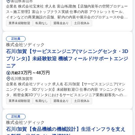
富山県富山市
企業名 株式会社宝来社 求人名 富山/転勤無【店舗内装等の空間プロデュー
ス～施工管理】富山トップクラス実績 仕事の内容 アウトレットモール、
イオンなどの商業施設の店舗、駅内の内装や展示会のプロデュースや会場
設営など様々な業界・業種の空間プロデュースから施工までの管理全般を
業界未経験歓迎
転勤なし
退職金あり
土日祝休み
ご担当いただきます。裁量を持って働けます。 【詳細】営業担当が受注し
た案件に対して、お客様の要望をしっかりヒアリングし、設計士と連携し
ながら図面を作成します。その後は、スケジュール管理から業者や資材の
正社員
手配、人材管理などを担当します。案件により1ヵ月程度の出張がある場
株式会社ソディック
合や夜間勤務もあります。 手当や代休制度あり。 イベントや展示会等の
石川/加賀【サービスエンジニア(マシニングセンタ・3D
「誰かの笑顔」のための仕事が多く、社員・関係者も「人の笑顔」を大切
プリンタ)】未経験歓迎 機械フィールド/サポートエンジ
にする方が多く、楽しく仕事が出来ます！ 募集職種 富山/転勤無【店舗内
ニア
装等の空間プロデュース～施工管理】富山トップクラス実績
23万円～48万円
月給
石川県加賀市
企業名 株式会社ソディック 求人名 石川/加賀【サービスエンジニア(マシ
ニングセンタ・3Dプリンタ)】未経験歓迎◎ 仕事の内容 マシニングセン
タ、精密金属3Dプリンタにおけるサービスエンジニア業務(顧客先への配
置、メンテナンス、修理対応)をお任せします。専門性を活かしたエキス
業界未経験歓迎
転勤なし
退職金あり
土日祝休み
パートとしてご活躍いただきます。 【エリア】北陸3県(福井、石川、富
山)＋(海外サポート) 【夜間/休日】夜間や休日は基本的にありません。
【入社後】先輩社員の同行研修（1か月程度）の後、加賀事業所(石川県）
正社員
での製造研修（半年程度）を行い、営業所にてOJT指導を行っていきま
株式会社ソディック
す。研修期間は社宅または寮をご用意します。 ※建物の改変を伴う業務は
石川/加賀【食品機械の機械設計】生活インフラを支え
含まない 募集職種 石川/加賀【サービスエンジニア(マシニングセンタ・3