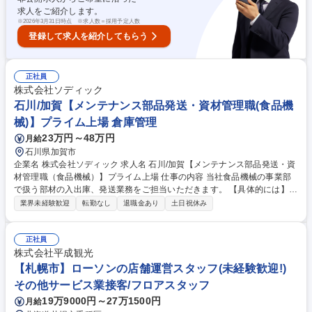
業務 募集職種 ★金沢【商空間設計】店舗、オフィス、医療空間等の内装
求人をご紹介します。
設計/転勤無/土日祝休
※
2026年3月31日時点 ※求人数＝採用予定人数
登録して求人を紹介してもらう
正社員
株式会社ソディック
石川/加賀【メンテナンス部品発送・資材管理職(食品機
械)】プライム上場 倉庫管理
23万円～48万円
月給
石川県加賀市
企業名 株式会社ソディック 求人名 石川/加賀【メンテナンス部品発送・資
材管理職（食品機械）】プライム上場 仕事の内容 当社食品機械の事業部
で扱う部材の入出庫、発送業務をご担当いただきます。 【具体的には】 ■
在庫の管理（使った分の補充・最低在庫の確認等） ■部品納期等、外注業
業界未経験歓迎
転勤なし
退職金あり
土日祝休み
者への問い合わせ ■部品発送手配対応、社内問い合わせ対応 ※業務割合：
事務業務2割、部材入出庫・発送業務8割 募集職種 石川/加賀【メンテナン
ス部品発送・資材管理職（食品機械）】プライム上場
正社員
株式会社平成観光
【札幌市】ローソンの店舗運営スタッフ(未経験歓迎!)
その他サービス業接客/フロアスタッフ
19万9000円～27万1500円
月給