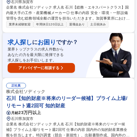
石川県加賀市
企業名 株式会社ソディック 求人名 石川【総務・エキスパートクラス】国
内最大手の工作・産業機械メーカー◎ 仕事の内容 安全・環境・一部設備
管理を含む総務領域全般の運営を担当いただきます。加賀事業所における
総務機能の高度化・安定運営を担い、生産拠点としての安全・法令遵守・
業界未経験歓迎
年間休日120日以上
退職金あり
土日祝休み
労働環境の水準向上を推進いただきます。 ■総務業務全般の統括・運営
（事業所内の安全衛生、環境・防災対応、一部ファシリティ管理、文書管
理、固定資産・備品管理、受付・庶務業務の管理） ■事業所運営に関する
求人探し
お困り
に
ですか？
マネジメント（各部門との連携・調整、運営課題の把握と改善、コンプラ
業界トップクラスの求人件数から
イアンス・リスクマネジメント対応、経営層や加賀事業所長への報告・連
あなたの力を最大限に発揮できる
携） ■メンバー育成・組織マネジメント 募集職種 石川【総務・エキスパ
求人探しをお手伝いします。
ートクラス】国内最大手の工作・産業機械メーカー◎
アドバイザーに相談する
正社員
株式会社ソディック
石川【知的財産※将来のリーダー候補】プライム上場/
リモート週2回可 知的財産
23万円以上
月給
石川県加賀市
企業名 株式会社ソディック 求人名 石川【知的財産※将来のリーダー候
補】プライム上場/リモート週2回可 仕事の内容 国内外の知的財産業務全
般を担当します。特許調査（競合・新規性）、出願書類作成、国内外の特