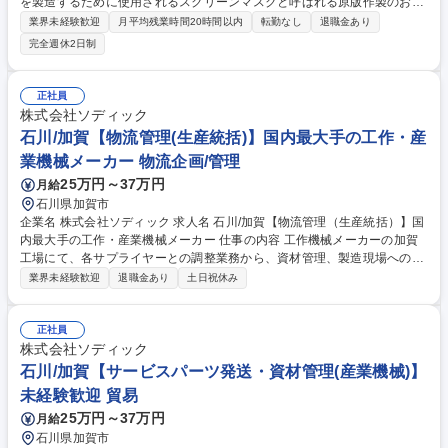
を製造するために使用されるスクリーンマスクと呼ばれる原版作製のお仕
事です。 大量生産ではなく一点一点が異なる「ものづくり」に携われま
業界未経験歓迎
月平均残業時間20時間以内
転勤なし
退職金あり
す。 【具体的には】 スクリーンマスクに画像形成するための感光性樹脂
完全週休2日制
を製造して頂きます。 感性脂はいくつか種類があり、種類別にレシピが決
まっていますのでそれに従って材料を調合していきます。入社後はスタッ
フが丁寧に指導いたしますのでご安心ください。 ◇将来は品質管理や生産
正社員
管理の業務にも従事していただきます。 （変更の範囲：会社が指示する業
株式会社ソディック
務全般） 募集職種 ◎未経験歓迎【石川/小松】スクリーンマスク感光性樹
石川/加賀【物流管理(生産統括)】国内最大手の工作・産
脂の製造スタッフ
業機械メーカー 物流企画/管理
25万円～37万円
月給
石川県加賀市
企業名 株式会社ソディック 求人名 石川/加賀【物流管理（生産統括）】国
内最大手の工作・産業機械メーカー 仕事の内容 工作機械メーカーの加賀
工場にて、各サプライヤーとの調整業務から、資材管理、製造現場への計
画的な資材供給業務をお任せします。倉庫からの工作機械部品の入出庫・
業界未経験歓迎
退職金あり
土日祝休み
運搬、物流工程業務等にも携わります。 板金と加工品の塗装準備や、塗装
完成品の荷捌きなどの物流工程業務に携わっていただきます。近年の受注
生産の増加に対応するための増員募集です。 募集職種 石川/加賀【物流管
正社員
理（生産統括）】国内最大手の工作・産業機械メーカー
株式会社ソディック
石川/加賀【サービスパーツ発送・資材管理(産業機械)】
未経験歓迎 貿易
25万円～37万円
月給
石川県加賀市