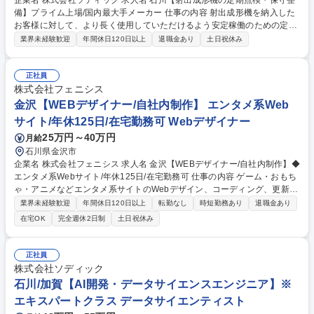
企業名 株式会社ソディック 求人名 石川【射出成形機の定期点検・保守整
備】プライム上場/国内最大手メーカー 仕事の内容 射出成形機を納入した
お客様に対して、より長く使用していただけるよう安定稼働のための定期
点検及び、分解清掃等の保守整備作業等をおこないます。 ■射出成形機の
業界未経験歓迎
年間休日120日以上
退職金あり
土日祝休み
定期点検 ■射出可塑化部分解清掃等の保守整備作業 など 【担当エリア】
北陸エリア(部署拡大に伴い東海・近畿エリアも予想) 【出張】月数回の出
張が発生します 【休日・夜間】基本的にはございません 【入社後】加賀
正社員
事業所での製造研修、OJT（3～6か月程度） 募集職種 石川【射出成形機
株式会社フェニシス
の定期点検・保守整備】プライム上場/国内最大手メーカー
金沢【WEBデザイナー/自社内制作】 エンタメ系Web
サイト/年休125日/在宅勤務可 Webデザイナー
25万円～40万円
月給
石川県金沢市
企業名 株式会社フェニシス 求人名 金沢【WEBデザイナー/自社内制作】◆
エンタメ系Webサイト/年休125日/在宅勤務可 仕事の内容 ゲーム・おもち
ゃ・アニメなどエンタメ系サイトのWebデザイン、コーディング、更新を
担当します。ディレクターと連携し、スキルと知見を活かし、ユーザーに
業界未経験歓迎
年間休日120日以上
転勤なし
時短勤務あり
退職金あり
響く魅力的なサイト制作をお任せします。 ★新規タイトルの立ち上げに関
在宅OK
完全週休2日制
土日祝休み
わる場合もあり、発表に向けた2～3ヶ月の制作期間を経て、リリース後の
運用・更新まで一貫して担当します。トップページのデザイン提案、各コ
ンテンツ制作、その後の管理・更新まで幅広く携わります。国内外で人気
正社員
のエンタメコンテンツのプロモーションに関われる環境です。 募集職種
株式会社ソディック
金沢【WEBデザイナー/自社内制作】◆エンタメ系Webサイト/年休125日/
石川/加賀【AI開発・データサイエンスエンジニア】※
在宅勤務可
エキスパートクラス データサイエンティスト