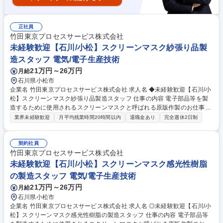
正社員
竹田東京プロセスサービス株式会社
未経験歓迎【石川/小松】スクリーンマスク紗張り品製
造スタッフ 電気/電子生産技術
21万円～26万円
月給
石川県小松市
企業名 竹田東京プロセスサービス株式会社 求人名 ◆未経験歓迎【石川/小
松】スクリーンマスク紗張り品製造スタッフ 仕事の内容 電子部品等を製
造するために使用されるスクリーンマスクと呼ばれる原版作製のお仕事で
す。 大量生産ではなく一点一点が異なる「ものづくり」に携われます。
業界未経験歓迎
月平均残業時間20時間以内
退職金あり
完全週休2日制
【具体的には】 金属の枠にポリエステルやステンレスのメッシュと呼ばれ
る織物をテンションをかけて貼り付けます。お客様の仕様に合わせてメッ
シュの種類やテンションの値を変える必要があり少し慣れが必要ですが、
契約社員
チームで仕事を行う中でスタッフが丁寧に指導いたしますのでご安心くだ
竹田東京プロセスサービス株式会社
さい。 ◇将来は品質管理や生産管理の業務にも従事していただきます。
未経験歓迎【石川/小松】スクリーンマスク感光性樹脂
（変更の範囲：会社が指示する業務全般） 募集職種 ◆未経験歓迎【石川/
の製造スタッフ 電気/電子生産技術
小松】スクリーンマスク紗張り品製造スタッフ
21万円～26万円
月給
石川県小松市
企業名 竹田東京プロセスサービス株式会社 求人名 ◎未経験歓迎【石川/小
松】スクリーンマスク感光性樹脂の製造スタッフ 仕事の内容 電子部品等