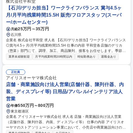
アパスを選択することが可能です。国内トップシェアの安定した環境で、
株式会社平和堂
未経験からでもモノづくりの技術を身につけ、キャリアを築いていくこと
【石川/デリカ担当】ワークライフバランス 賞与4.5ヶ
ができます。 募集職種 石川/加賀【食品機械の機械製造職（組立/製缶/配
月/月平均残業時間15.5H 販売/フロアスタッフ(スーパ
管/電気配線）】未経験歓迎◎
ー/ホームセンター)
25万円～35万円
月給
石川県
企業名 株式会社平和堂 求人名 【石川/デリカ担当】ワークライフバランス
◎賞与4.5ヶ月/月平均残業時間15.5H 仕事の内容 平和堂各店舗のデリカ
（惣菜）部門にて、調理、加工、商品陳列、接客をお任せします。季節や
地域のニーズに合わせた売場づくりやメニュー提案など、現場の裁量が大
業界未経験歓迎
月平均残業時間20時間以内
時短勤務あり
退職金あり
きく「商売」の面白さを実感できる環境です。 ■各店舗に調理機能を持つ
「インストア」形式を重視。鮮度と美味しさにこだわり、自分の作った商
品が地域のお客様の食卓を支える喜びがあります。将来的にはチーフやバ
正社員
イヤー、副店長・店長、本部スタッフへの道も開かれています。 ■調理や
アイリスオーヤマ株式会社
パック詰め、発注、売場管理に加え、販促企画やスタッフ育成等をお任せ
店舗・商業施設向け法人営業(店舗什器、陳列什器、内
します。 募集職種 【石川/デリカ担当】ワークライフバランス◎賞与4.5ヶ
装、ディスプレイ等) 日用品/アパレル/インテリア法人
月/月平均残業時間15.5H
営業
550万円～800万円
年俸
東京都港区
企業名 アイリスオーヤマ株式会社 求人名 店舗・商業施設向け法人営業
（店舗什器、陳列什器、内装、ディスプレイ等） 仕事の内容 アイリスオ
ーヤマのストアソリューション事業において、小売店や商業施設向けの店
舗什器などによる空間提案を担う営業職です。 ◆担当業務(例) ・リテール