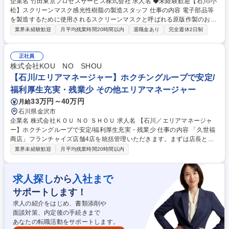
企業名 竹田東京プロセスサービス株式会社 求人名 ◆未経験歓迎【石川/小
松】スクリーンマスク感光性樹脂の製造スタッフ 仕事の内容 電子部品等
を製造するために使用されるスクリーンマスクと呼ばれる原版作製のお仕
事です。 大量生産ではなく一点一点が異なる「ものづくり」に携われま
業界未経験歓迎
月平均残業時間20時間以内
退職金あり
完全週休2日制
す。 【具体的には】 スクリーンマスクに画像形成するための感光性樹脂
を製造して頂きます。 感性脂はいくつか種類があり、種類別にレシピが決
まっていますのでそれに従って材料を調合していきます。入社後はスタッ
正社員
フが丁寧に指導いたしますのでご安心ください。 ◇将来は品質管理や生産
株式会社KOU NO SHOU
管理の業務にも従事していただきます。 （変更の範囲：会社が指示する業
【石川/エリアマネージャー】ホクチングループで安定/
務全般） 募集職種 ◆未経験歓迎【石川/小松】スクリーンマスク感光性樹
福利厚生充実・残業少 その他エリアマネージャー
脂の製造スタッフ
33万円～40万円
月給
石川県金沢市
企業名 株式会社ＫＯＵ ＮＯ ＳＨＯＵ 求人名 【石川／エリアマネージャ
ー】ホクチングループで安定/福利厚生充実・残業少 仕事の内容 「久世福
商店」フランチャイズ店舗4店を統括管理いただきます。まずは店長とし
て店舗の流れを把握いただき、その後ご経験/ご希望に応じ石川県、富山県
業界未経験歓迎
月平均残業時間20時間以内
で展開する4店を管理いただきます。 《具体的には》 ・営業計画の立案
(日割売上目標の設定など) ・売上管理(現状確認/必要に応じた計画見直し
など) ・スタッフ管理(シフト作成・勤怠管理・採用・教育・査定など) ・
求人探し
入社まで
から
売場管理(POP・ディスプレイ・陳列など) ・商品管理(仕入れ・品揃え・
サポートします！
在庫など)、店舗内での役割分担決定 募集職種 【石川／エリアマネージャ
ー】ホクチングループで安定/福利厚生充実・残業少
求人の紹介をはじめ、書類添削や
面談対策、内定後の手続きまで
あなたの転職活動をサポートします。