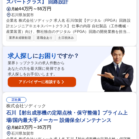
スパートクラス】 回路設計
44万円～55万円
月給
石川県加賀市
企業名 株式会社ソディック 求人名 石川/加賀【デジタル（FPGA）回路設
計エンジニア※エキスパートクラス】 仕事の内容 自社製品（工作機械・
産業装置）向け、弊社独自のデジタル（FPGA）回路の開発業務を担当し
ていただきます。将来的には、当社の開発指針を決め、主導するようなポ
業界未経験歓迎
退職金あり
土日祝休み
ジションを担っていただきます。 【具体的には】■FPGAやマイコンを使
用したプリント基板の回路設計、SIシミュレーション、試作、BOM作成、
評価、量産化対応 ■エキスパート、リーダーとして部門の取りまとめや後
求人探し
お困り
に
ですか？
輩指導、育成 募集職種 石川/加賀【デジタル（FPGA）回路設計エンジニ
業界トップクラスの求人件数から
ア※エキスパートクラス】
あなたの力を最大限に発揮できる
求人探しをお手伝いします。
アドバイザーに相談する
正社員
株式会社ソディック
石川【射出成形機の定期点検・保守整備】プライム上
場/国内最大手メーカー 設備保全/メンテナンス
23万円～35万円
月給
石川県加賀市