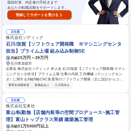
産業を支えるSaaS事業の成長牽引
面談対策、内定後の手続きまで
あなたの転職活動をサポートします。
登録してサポートを受ける
正社員
株式会社ソディック
石川/加賀【ソフトウェア開発職 ※マシニングセンタ
担当】プライム上場 組み込み制御SE
25万円～39万円
月給
石川県加賀市
企業名 株式会社ソディック 求人名 石川/加賀【ソフトウェア開発職 ※マシ
ニングセンタ担当】プライム上場 仕事の内容 工作機械（マシニングセン
タ）に関する3軸/5軸CNC装置等のソフトウェア開発（主に設計からコー
ディング）をお任せします。世界中のものづくりを支える最先端の技術に
業界未経験歓迎
退職金あり
土日祝休み
携わることができるポジションです。 放電加工機のリーディングカンパニ
ーである当社にて、マシニングセンタ等のCNC装置向けソフトウェア開発
を担当していただきます。自動車や家電、最先端スマートデバイス、航空
正社員
宇宙、医療機器など、幅広い業界の技術革新に必要不可欠な機械の頭脳を
株式会社宝来社
開発する、極めて社会的影響力の高い仕事です。 【詳細】 ■要求仕様に基
富山/転勤無【店舗内装等の空間プロデュース~施工管
づく設計■C/C++やPLCラダーを用いたコーディング、検証 募集職種 石
理】富山トップクラス実績 建築施工管理
川/加賀【ソフトウェア開発職 ※マシニングセンタ担当】プライム上場
31万5000円以上
月給