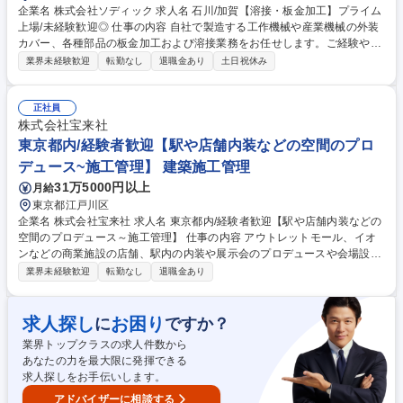
企業名 株式会社ソディック 求人名 石川/加賀【溶接・板金加工】プライム
上場/未経験歓迎◎ 仕事の内容 自社で製造する工作機械や産業機械の外装
カバー、各種部品の板金加工および溶接業務をお任せします。ご経験や適
性に応じていずれかの工程から担当し、将来的には製造工程全体を網羅す
業界未経験歓迎
転勤なし
退職金あり
土日祝休み
る技術者を目指せます。 ■板金加工：レーザー加工機を用いた鋼板の切
断、プレス機による曲げ加工、仕上げ、寸法確認。 ■溶接作業：TIG溶接
や半自動溶接による部品の組立、外装カバー・フレーム部品の溶接、仕上
正社員
げ、歪み調整、図面に基づく製作業務。 ★やりがい：手掛けた部品は世界
株式会社宝来社
中へ納入される機械の一部となります。最先端の加工設備や溶接技術に触
東京都内/経験者歓迎【駅や店舗内装などの空間のプロ
れながら、モノづくりの達成感を味わえる環境です。 募集職種 石川/加賀
デュース~施工管理】 建築施工管理
【溶接・板金加工】プライム上場/未経験歓迎◎
31万5000円以上
月給
東京都江戸川区
企業名 株式会社宝来社 求人名 東京都内/経験者歓迎【駅や店舗内装などの
空間のプロデュース～施工管理】 仕事の内容 アウトレットモール、イオ
ンなどの商業施設の店舗、駅内の内装や展示会のプロデュースや会場設営
など様々な業界・業種の空間プロデュースから施工までの管理全般をご担
業界未経験歓迎
転勤なし
退職金あり
当いただきます。裁量を持って働けます。 【詳細】営業担当が受注した案
件に対して、お客様の要望をしっかりヒアリングし、設計士と連携しなが
ら図面を作成します。その後は、スケジュール管理から業者や資材の手
求人探し
お困り
に
ですか？
配、人材管理などを担当します。案件により1ヵ月程度の出張がある場合
業界トップクラスの求人件数から
や夜間勤務もあります。 手当や代休制度あり。 イベントや展示会等の
あなたの力を最大限に発揮できる
「誰かの笑顔」のための仕事が多く、社員・関係者も「人の笑顔」を大切
求人探しをお手伝いします。
にする方が多く、楽しく仕事が出来ます！ 募集職種 東京都内/経験者歓迎
【駅や店舗内装などの空間のプロデュース～施工管理】
アドバイザーに相談する