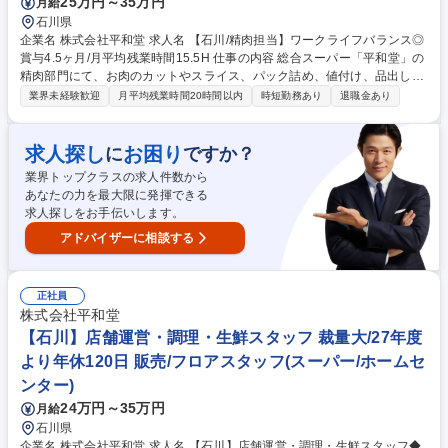
25万円～35万円
月給
石川県
企業名 株式会社平和堂 求人名 【石川/精肉担当】ワークライフバランス◎
賞与4.5ヶ月/月平均残業時間15.5H 仕事の内容 総合スーパー「平和堂」の
精肉部門にて、お肉のカットやスライス、パック詰め、値付け、品出し、
売場づくり等をお任せします。夜勤はなく、研修体制が充実しているた
業界未経験歓迎
月平均残業時間20時間以内
時短勤務あり
退職金あり
め、未経験からでも安心してスタートできます。 【詳細】■精肉の加工(専
用スライサーや包丁を使用しお肉をカット)■パック詰め、値付け、売場へ
の品出し・陳列■売場づくり(POP作成や季節に応じたレイアウト提案)■発
求人探し
お困り
に
ですか？
注業務や在庫管理 【働く魅力】 包丁の持ち方から肉の部位の知識までイ
業界トップクラスの求人件数から
チから学べる研修があり未経験でもプロの技術が身につきます。平均残業
あなたの力を最大限に発揮できる
は月15.5時間と少なめで、夜勤も一切ないため仕事と私生活を高いレベル
求人探しをお手伝いします。
で両立できる環境です。 募集職種 【石川/精肉担当】ワークライフバラン
ス◎賞与4.5ヶ月/月平均残業時間15.5H
アドバイザーに相談する
正社員
株式会社平和堂
【石川】店舗運営・調理・生鮮スタッフ 裁量大/27年度
より年休120日 販売/フロアスタッフ(スーパー/ホームセ
ンター)
24万円～35万円
月給
石川県
企業名 株式会社平和堂 求人名 【石川】店舗運営・調理・生鮮スタッフ◆