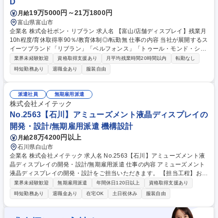
D
19万5000円～21万1800円
月給
富山県富山市
企業名 株式会社ボン・リブラン 求人名 【富山/店舗ディスプレイ】残業月
10h程度/育休取得率90％/教育体制◎/転勤無 仕事の内容 当社が展開するス
イーツブランド「リブラン」「ベルフォンス」「トゥール・モンド・シュ
シュ」の店頭でのディスプレイ(商品展示・季節展示）をアシスタントと
業界未経験歓迎
資格取得支援あり
月平均残業時間20時間以内
転勤なし
して学びながら、将来的には全てをお任せします。 各店舗のディスプレイ
時短勤務あり
退職金あり
服装自由
をデザイン計画し、店舗と打ち合わせ後、ディスプレイを実施して頂きま
す。 【具体的には】 ■店頭販促物（POP、プライスカード、商品説明パネ
ル、キャンペーン告知）のデザインの制作、店頭設置デザイン作成。 ■制
派遣社員
無期雇用派遣
作物を各店に配布するための仕分け作業、各店からの返却物の整理整頓。
株式会社メイテック
など 募集職種 【富山/店舗ディスプレイ】残業月10h程度/育休取得率90％/
No.2563【石川】アミューズメント液晶ディスプレイの
教育体制◎/転勤無
開発・設計/無期雇用派遣 機構設計
28万4200円以上
月給
石川県白山市
企業名 株式会社メイテック 求人名 No.2563【石川】アミューズメント液
晶ディスプレイの開発・設計/無期雇用派遣 仕事の内容 アミューズメント
液晶ディスプレイの開発・設計をご担当いただきます。 【担当工程】お客
様との要望打合せから仕様検討、詳細設計、試作品の確認、量産対応まで
業界未経験歓迎
無期雇用派遣
年間休日120日以上
資格取得支援あり
一連の開発工程を行います。スタートはベテランエンジニアからスキル伝
時短勤務あり
退職金あり
在宅OK
土日祝休み
服装自由
授も可能！人が触れる製品なので静電気対策など独自の技術を駆使して最
新の開発を行います。 【ツール/開発環境】CR5000、CR8000、オシロス
コープExcel、PowerPoint 募集職種 No.2563【石川】アミューズメント