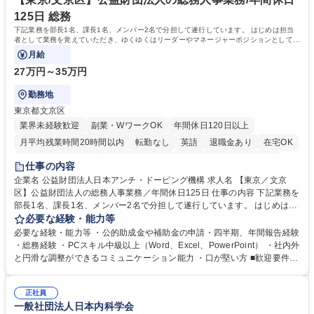
います。 学歴・資格 学歴：大学院 大学 高専 短大 専修学校 高校 語学力：
125日 総務
資格：
下記業務を部長1名、課長1名、メンバー2名で分担して遂行しています。 はじめは担当
者として業務を覚えていただき、ゆくゆくはリーダーやマネージャーポジションとして活
躍いただくことを期待しています。
月給
27万円～35万円
勤務地
東京都文京区
業界未経験歓迎
副業・WワークOK
年間休日120日以上
月平均残業時間20時間以内
転勤なし
英語
退職金あり
在宅OK
賞与あり
育休あり
完全週休2日制
交通費支給
土日祝休み
仕事の内容
食事補助あり
企業名 公益財団法人日本アンチ・ドーピング機構 求人名 【東京／文京
区】公益財団法人の総務人事業務／年間休日125日 仕事の内容 下記業務を
部長1名、課長1名、メンバー2名で分担して遂行しています。 はじめは担
当者として業務を覚えていただき、ゆくゆくはリーダーやマネージャーポ
必要な経験・能力等
ジションとして活躍いただくことを期待しています。 【総務・人事グルー
必要な経験・能力等 ・公的助成金や補助金の申請・四半期、年間報告経験
プの業務内容】 ・人事制度関連 ・採用活動 ・教育研修の企画、実行 ・勤
・総務経験 ・PCスキル中級以上（Word、Excel、PowerPoint） ・社内外
怠管理 ・官公庁への各種提出 ・法定の会議運営（評議員会、理事会） ・
と円滑な調整ができるコミュニケーション能力 ・口が堅い方 ■歓迎要件
コンプライアンス ・内部規程やルールの管理、整備、文書管理 ・契約関
・採用業務経験 ・英語に抵抗がない方 ・営業経験 学歴・資格 学歴：大学
連 ・衛生管理 ・防災関連・公的助成金の管理・オフィス、ファシリティ
院 大学 高専 短大 専修学校 高校 語学力： 資格：
管理 ・福利厚生関連 ・職員からの問合せ、相談対応 ・その他日常の総務
正社員
一般社団法人日本内科学会
業務全般 募集職種 【東京／文京区】公益財団法人の総務人事業務／年間