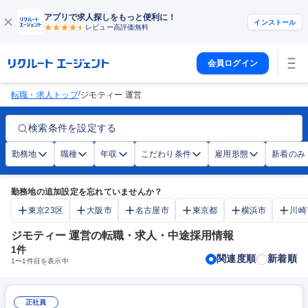
アプリで求人探しをもっと便利に！
インストール
レビュー高評価
無料
会員ログイン
/
転職・求人トップ
ジモティー 運営
検索条件を設定する
勤務地
職種
年収
こだわり条件
雇用形態
新着のみ
勤務地の追加設定を忘れていませんか？
東京23区
大阪市
名古屋市
東京都
横浜市
川崎
ジモティー 運営の転職・求人・中途採用情報
1
件
関連度順
新着順
1
〜
1
件目を表示中
正社員