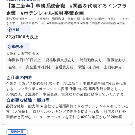
力： 資格：
【第二新卒】事務系総合職 #関西を代表するインフラ
企業 #ポテンシャル採用 事業企画
事務系総合職として、人事総務、資源海外、事業企画、営業などの業務に従事していただ
きます。 【業務内容の一例】■所属事業部の勤労業務 ■海外に関係する各種業務 ■営業部
門の企画スタッフ、ルート営業
月給
22万7000円以上
勤務地
大阪府大阪市中央区
年間休日120日以上
資格取得支援あり
時短勤務あり
退職金あり
在宅OK
完全週休2日制
交通費支給
駅近5分以内
土日祝休み
服装自由
第二新卒歓迎
寮・社宅あり
食事補助あり
仕事の内容
企業名 大阪ガス株式会社 求人名 【第二新卒】事務系総合職 #関西を代表
するインフラ企業 #ポテンシャル採用 仕事の内容 事務系総合職として、
人事総務、資源海外、事業企画、営業などの業務に従事していただきま
す。 【業務内容の一例】■所属事業部の勤労業務 ■海外に関係する各種業
必要な経験・能力等
務 ■営業部門の企画スタッフ、ルート営業 【キャリアパス】入社後の配属
必要な経験・能力等 ★当社でご活躍期待できるポテンシャルを有している
ポジションで一定期間ご活躍頂いた後、本人の適性及び将来のキャリアを
方 【人物像】・ロジカルシンキングで物事を捉えられる ・社内及び社外
鑑みてジョブローテーションを行います。 【育成】OJTでの現場育成や研
関係者と円滑なコミュニケーションを図れる ■2024年度から2026年度ま
修カリキュラムを通じて、Daigasグループの業務で必要となる知識につい
での3ヵ年を対象とする「Daigasグループ中期経営計画2026」を策定しま
て学んでいただきます。 募集職種 【第二新卒】事務系総合職 #関西を代
した。https://www.osakagas.co.jp/company/press/pr2024/1777576_564
表するインフラ企業 #ポテンシャル採用
契約社員
72.html ■エネルギーセキュリティの不安定化や気候変動による自然災害の