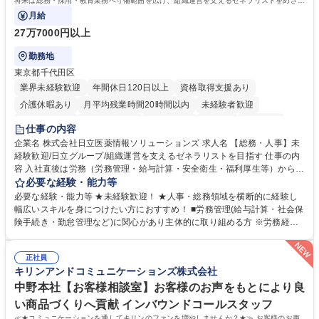
将来は総務・採用・教育業務へ守備範囲を広げ、組織運営を支えるゼネラリストをめざせ
ます。
月給
27万7000円以上
勤務地
東京都千代田区
業界未経験歓迎
年間休日120日以上
資格取得支援あり
介護休暇あり
月平均残業時間20時間以内
未経験者歓迎
住宅手当あり
時短勤務あり
退職金あり
在宅OK
賞与あり
仕事の内容
育休あり
完全週休2日制
交通費支給
土日祝休み
寮・社宅あり
企業名 株式会社日立医薬情報ソリューションズ 求人名 【総務・人事】未
経験歓迎/日立グループ/組織運営を支えるゼネラリストを目指す 仕事の内
容 入社直後は労務（労務管理・給与計算・安全衛生・福利厚生等）からお
任せいたします。将来は総務・採用・教育業務へ守備範囲を広げ、組織運
必要な経験・能力等
営を支えるゼネラリストをめざせます。 ・初期業務：労働時間管理、給与
必要な経験・能力等 ★未経験歓迎！ ★人事・総務領域を横断的に経験し
計算、社会保険対応、福利厚生管理、安全衛生、健康経営推進等をお任せ
幅広いスキルを身につけたい方におすすめ！ ■労務管理(給与計算・社会保
します。ご経験に応じて、休職者管理など、幅広く経験を積んでいただき
険手続き・勤怠管理など)に関心があり主体的に取り組める方 ※労務経験
ます。 ・将来的な広がり：総務・採用・教育・税務対応・経営企画等。
者は早期にご活躍いただけます。 ■チームで仕事を推進できる方■将来は
★メンバーがマンツーマンで丁寧に教えるため、ご経験が浅くても安心！
マネジメント職として活躍したい 【尚可】■人事、労務、採用、教育業務
幅広く経験を積みたい意欲がある方に最適な環境です。 募集職種 【総
正社員
のご経験 ■労務管理（給与計算・社会保険手続き・勤怠管理など）の経験
キリンアンドコミュニケーションズ株式会社
務・人事】未経験歓迎/日立グループ/組織運営を支えるゼネラリストを目
■衛生管理者の資格をお持ちの方 学歴・資格 学歴：大学院 大学 高専 短大
指す
専修学校 高校 語学力： 資格：
中野本社【お客様相談室】お客様のお声をもとにより良
い商品づくりへ貢献 インバウンドコールスタッフ
≪★コミュニケーションを通してキリンのファンを増やしませんか？★≫ お客様のお声