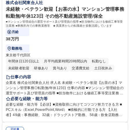
株式会社関東合人社
甚大化など、これまで以上に社会課題解決の重要性が高まっています。
「未来の日常」の創造に向けて持続可能な社会の実現に貢献してまいりま
未経験・ベテラン歓迎【お茶の水】マンション管理事務
す。 学歴・資格 学歴：大学院 大学 語学力： 資格：
転勤無/年休123日 その他不動産施設管理/保全
■マンション管理組合の運営サポート及び管理員の指導 ■担当物件における修繕工事等受
注業務 ■事務所内での事務業務等 ★異業界からの転職者が多数活躍しています
月給
38万円
勤務地
東京都千代田区
年間休日120日以上
月平均残業時間20時間以内
転勤なし
未経験者歓迎
研修あり
賞与あり
交通費支給
土日祝休み
仕事の内容
企業名 株式会社関東合人社 求人名 未経験・ベテラン歓迎【お茶の水】マ
ンション管理事務◎転勤無/年休123日 仕事の内容 ■マンション管理組合の
運営サポート及び管理員の指導 ■担当物件における修繕工事等受注業務 ■
事務所内での事務業務等 ★異業界からの転職者が多数活躍しています
必要な経験・能力等
【年収補足】532万円 ＋別途インセンティヴで平均約100万円/年（昨年度
必要な経験・能力等 【必須】■資格取得に向けてコツコツ努力できる方 ■
実績） ＋管理業務主任者資格手当50,000円/月 ★親会社である株式会社合
PCスキル（Excel,PowerPoint,Word） ■積極的に行動できる方 【入社
人社計画研究所社のグループ会社として、質の高いサービスと適性価格を
者】49歳：事務経験、32歳：ドラッグストア勤務、 58歳：飲食店勤務
武器に約20年受託戸数増加中です。https://www.gojin.co.jp/abt/abt_3.html
等：中途採用の9割が未経験者！ 【資格取得支援】■メンター制度■社内模
募集職種 未経験・ベテラン歓迎【お茶の水】マンション管理事務◎転勤
試や研修制度など充実！ ＊未資格者の8割以上が入社2年以内に資格を取
無/年休123日
正社員