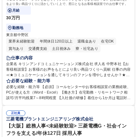
をより良い商品づくりに活かしていく上で、窓口となるお客様相談室でのお仕事です。
月給
30万円
勤務地
東京都中野区
業界未経験歓迎
年間休日120日以上
退職金あり
在宅OK
賞与あり
交通費支給
土日祝休み
寮・社宅あり
仕事の内容
企業名 キリンアンドコミュニケーションズ株式会社 求人名 中野本社【お
客様相談室】お客様のお声をもとにより良い商品づくりへ貢献 仕事の内容
≪★コミュニケーションを通してキリンのファンを増やしませんか？★≫
お客様のお声をより良い商品づくりに活かしていく上で、窓口となるお客
必要な経験・能力等
様相談室でのお仕事です。 日々お客様からいただくキリングループへのご
必要な経験・能力等 【必須】コールセンターやお客様相談室の業務経験、
意見を、企業活動に活かしています。お客様からの声に迅速かつ誠意をも
PCが使える方（Word・Excel）【働き方】在宅勤務・リモートワーク相
って対応、情報提供するとともにグループ内活動に反映しています。 【具
談可/月平均残業7～8時間程度 【入社後の研修】着任から1か月は電話対応
体的には】電話応対、メール、お手紙対応、ご指摘品調査報告書作成、有
のOJTを中心に実施し、電話対応に慣れた段階でメール・手紙のOJTを実
人チャットボット対応など。 【1日の対応件数】■電話：月間一人当たり
施する予定です。独り立ち以降もしっかりフォローする体制を整えていま
平均100件前後■メール・手紙：同上40件前後 募集職種 中野本社【お客様
正社員
すのでご安心ください。 【当社について】キリングループの広報機能を担
三菱電機プラントエンジニアリング株式会社
相談室】お客様のお声をもとにより良い商品づくりへ貢献
う会社として、お客様との出会いを大切にし、磨き上げたホスピタリティ
を込めてコミュニケーションをとりながら広報関連業務を行っておりま
【大阪】総務人事<未経験歓迎> 三菱電機G・社会イン
す。 学歴・資格 学歴：大学院 大学 高専 短大 専修学校 高校 語学力： 資
フラを支える/年休127日 採用人事
格：