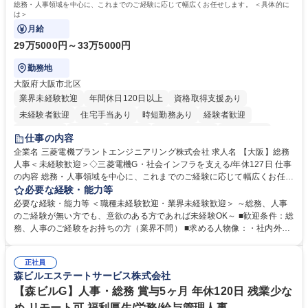
総務・人事領域を中心に、これまでのご経験に応じて幅広くお任せします。 ＜具体的に
は＞
月給
29万5000円～33万5000円
勤務地
大阪府大阪市北区
業界未経験歓迎
年間休日120日以上
資格取得支援あり
未経験者歓迎
住宅手当あり
時短勤務あり
経験者歓迎
退職金あり
在宅OK
賞与あり
完全週休2日制
交通費支給
仕事の内容
駅近5分以内
土日祝休み
服装自由
寮・社宅あり
食事補助あり
企業名 三菱電機プラントエンジニアリング株式会社 求人名 【大阪】総務
人事＜未経験歓迎＞◇三菱電機G・社会インフラを支える/年休127日 仕事
の内容 総務・人事領域を中心に、これまでのご経験に応じて幅広くお任せ
します。 ＜具体的には＞ ・総務/人事労務（給与・社保・勤怠管理など）
必要な経験・能力等
・採用・教育研修 ・福利厚生運用 など ※基本的には事務所勤務ですが、
必要な経験・能力等 ＜職種未経験歓迎・業界未経験歓迎＞ ～総務、人事
採用や教育等の業務内容により、関西圏以外への日帰り・宿泊を伴う国内
のご経験が無い方でも、意欲のある方であれば未経験OK～ ■歓迎条件：総
出張もございます。 ※担当業務を持ちつつ、お互いに助け合いながら、総
務、人事のご経験をお持ちの方（業界不問） ■求める人物像：・社内外の
務部という組織として協力しながら進める体制です。 募集職種 【大阪】
関係各部門との調整を率先して行い、業務を円滑に遂行できる協調性やコ
総務人事＜未経験歓迎＞◇三菱電機G・社会インフラを支える/年休127日
ミュニケーション能力を持っている方 ・人事総務領域に興味がありゼネラ
正社員
リスト志向をお持ちの方 学歴・資格 学歴：大学院 大学 語学力： 資格：
森ビルエステートサービス株式会社
【森ビルG】人事・総務 賞与5ヶ月 年休120日 残業少な
め リモート可 福利厚生/労務/給与管理人事