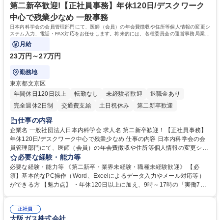
休日125日
第二新卒歓迎!【正社員事務】年休120日/デスクワーク
中心で残業少なめ 一般事務
日本内科学会の会員管理部門にて、医師（会員）の年会費徴収や住所等個人情報の変更シ
ステム入力、電話・FAX対応をお任せします。将来的には、各種委員会の運営事務局業務
などにも幅広く携わっていただきます。
月給
23万円～27万円
勤務地
東京都文京区
年間休日120日以上
転勤なし
未経験者歓迎
退職金あり
完全週休2日制
交通費支給
土日祝休み
第二新卒歓迎
仕事の内容
企業名 一般社団法人日本内科学会 求人名 第二新卒歓迎！【正社員事務】
年休120日/デスクワーク中心で残業少なめ 仕事の内容 日本内科学会の会
員管理部門にて、医師（会員）の年会費徴収や住所等個人情報の変更シス
テム入力、電話・FAX対応をお任せします。将来的には、各種委員会の運
必要な経験・能力等
営事務局業務などにも幅広く携わっていただきます。 【会員管理・データ
必要な経験・能力等 《第二新卒・業界未経験・職種未経験歓迎》 【必
入力業務】 ・医師（会員）の住所変更、個人情報のシステム登録・更新
須】基本的なPC操作（Word、Excelによるデータ入力やメール対応等）
・年会費の徴収管理や入金データの照合確認 【問い合わせ対応】 ・会員
ができる方 【魅力点】 ・年休120日以上に加え、9時～17時の「実働7時
（医師）からの電話、FAX、ネット申請に伴う相談受付 ・複雑な案件のへ
間勤務」で残業も少なくワークライフバランスは抜群です。 【将来的な業
のエスカレーション・連携対応 募集職種 第二新卒歓迎！【正社員事務】
務（各種委員会運営）】 ・学会内における各種委員会のスケジュール調
年休120日/デスクワーク中心で残業少なめ
正社員
整、資料作成、当日の運営サポート 学歴・資格 学歴：大学院 大学 語学
大阪ガス株式会社