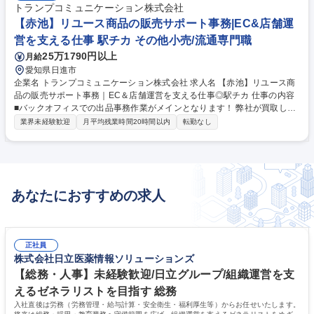
トランプコミュニケーション株式会社
【赤池】リユース商品の販売サポート事務|EC&店舗運
営を支える仕事 駅チカ その他小売/流通専門職
25万1790円以上
月給
愛知県日進市
企業名 トランプコミュニケーション株式会社 求人名 【赤池】リユース商
品の販売サポート事務｜EC＆店舗運営を支える仕事◎駅チカ 仕事の内容
■バックオフィスでの出品事務作業がメインとなります！ 弊社が買取した
商品のヤフオク、メルカリ、Amazon、ジモティーなどのWebオークショ
業界未経験歓迎
月平均残業時間20時間以内
転勤なし
ンサイトへの出品事務作業をご担当いただきます◎ 【詳細】 ■売却商品の
選定（同社倉庫から売却する商品を探します） ■売却先決定～出品手配
（売却方法を決め、出品に向けた手配を行ないます。 ※買取業務・買取品
を運び出すという力作業は別部門が担当し、顧客先への直接的な営業・提
案はありません。 募集職種 【赤池】リユース商品の販売サポート事務｜E
あなたにおすすめの求人
C＆店舗運営を支える仕事◎駅チカ
正社員
株式会社日立医薬情報ソリューションズ
【総務・人事】未経験歓迎/日立グループ/組織運営を支
えるゼネラリストを目指す 総務
入社直後は労務（労務管理・給与計算・安全衛生・福利厚生等）からお任せいたします。