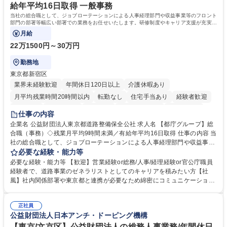
キャリアを築きたい」という前向きな意欲と挑戦を全力で応援します。 学
給年平均16日取得 一般事務
歴・資格 学歴：大学院 大学 高専 短大 専修学校 高校 語学力： 資格：日商
当社の総合職として、ジョブローテーションによる人事経理部門や収益事業等のフロント
簿記検定1級 日商簿記検定2級 日商簿記検定3級
部門の部署等幅広い部署での業務をお任せいたします。研修制度やキャリア支援が充実し
ております！ ※下記業務詳細
月給
22万1500円～30万円
勤務地
東京都新宿区
業界未経験歓迎
年間休日120日以上
介護休暇あり
月平均残業時間20時間以内
転勤なし
住宅手当あり
経験者歓迎
研修あり
退職金あり
賞与あり
完全週休2日制
交通費支給
仕事の内容
駅近5分以内
資格取得手当あり
食事補助あり
企業名 公益財団法人東京都道路整備保全公社 求人名 【都庁グループ】総
合職（事務）◇残業月平均9時間未満／有給年平均16日取得 仕事の内容 当
社の総合職として、ジョブローテーションによる人事経理部門や収益事業
等のフロント部門の部署等幅広い部署での業務をお任せいたします。研修
必要な経験・能力等
制度やキャリア支援が充実しております！ ※下記業務詳細 【業務詳細】■
必要な経験・能力等 【歓迎】営業経験or総務/人事/経理経験or官公庁職員
管理部門：広報、人事、経理など当公社の運営に係る管理業務 ■収益部
経験者で、道路事業のゼネラリストとしてのキャリアを積みたい方【社
門：駐車場の新規開拓、管理運営、新宿駅西口広場の「イベントコーナ
風】社内関係部署や東京都と連携が必要なため綿密にコミュニケーション
ー」などの管理運営 ■道路部門：整備の急がれる骨格幹線道路や木造住宅
を図っています。 【業務の魅力】■幅広く携われる：総合職（事務）で
密集地域の特定整備路線の用地取得、道路に関する普及啓発事業、都内の
は、駐車場の管理運営や道路用地の取得、公益財団法人の中枢を担う管理
道路施設や道路工事現場の見学ツアー事業 ※入社後は上記いずれかの部門
正社員
部門など多岐に渡る業務を経験できます。 ■様々なプロジェクト：駐車場
公益財団法人日本アンチ・ドーピング機構
へ配属。※業務内容変更の範囲：会社の定める業務 募集職種 【都庁グル
事業の他、新宿駅西口広場内に設置された照明を兼ねた広告「ブライトサ
ープ】総合職（事務）◇残業月平均9時間未満／有給年平均16日取得
イン」の管理運営を行うなど、事業収益を生み出す活動を積極的に行って
【東京/文京区】公益財団法人の総務人事業務/年間休日