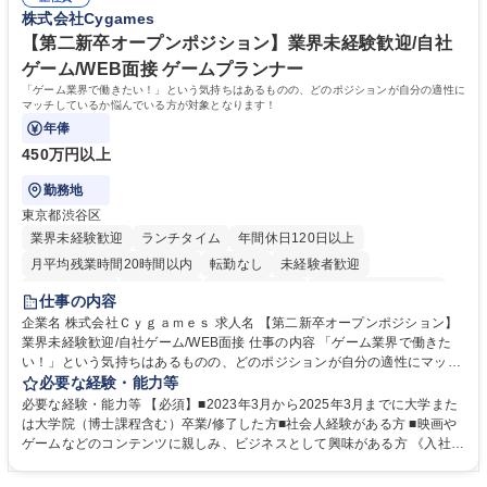
得出来ております！ 【魅力】■フレックス制度、未経験からでも下限年収
株式会社Cygames
を一律支給！ ■管理業務主任者資格取得後には50,000円/月の手当あり！
学歴・資格 学歴：大学院 大学 高専 短大 専修学校 高校 語学力： 資格：第
【第二新卒オープンポジション】業界未経験歓迎/自社
一種運転免許普通自動車
ゲーム/WEB面接 ゲームプランナー
「ゲーム業界で働きたい！」という気持ちはあるものの、どのポジションが自分の適性に
マッチしているか悩んでいる方が対象となります！
年俸
450万円以上
勤務地
東京都渋谷区
業界未経験歓迎
ランチタイム
年間休日120日以上
月平均残業時間20時間以内
転勤なし
未経験者歓迎
住宅手当あり
経験者歓迎
完全週休2日制
インセンティブあり
仕事の内容
交通費支給
土日祝休み
服装自由
昼食補助あり
第二新卒歓迎
企業名 株式会社Ｃｙｇａｍｅｓ 求人名 【第二新卒オープンポジション】
業界未経験歓迎/自社ゲーム/WEB面接 仕事の内容 「ゲーム業界で働きた
食事補助あり
い！」という気持ちはあるものの、どのポジションが自分の適性にマッチ
しているか悩んでいる方が対象となります！ 総合職（プランナー/データ
必要な経験・能力等
アナリストなど）、技術職（開発エンジニ ア/インフラエンジニアな
必要な経験・能力等 【必須】■2023年3月から2025年3月までに大学また
ど）、デザイン職（デザイナー/イラストレ ーターなど）等から、面接で
は大学院（博士課程含む）卒業/修了した方■社会人経験がある方 ■映画や
ご希望と適正にマッチしたポジションをご案内いたします。ゲームやエン
ゲームなどのコンテンツに親しみ、ビジネスとして興味がある方 《入社実
タメコンテンツが大好きで、「ゲーム業界の未来を自らの手で作りたい」
績 例》 ・メーカー → プロジェクトマネージャー ・ソーシャルゲーム →
「最高のコンテンツを作るためには、何でもやる」という情熱に溢れた方
ゲームプランナー ・通信 → ゲームエンジニア ・独立行政法人 → データ