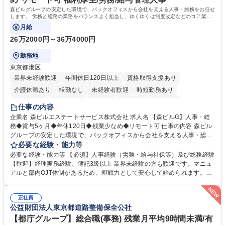
森ビルグループの安定した環境で、バックオフィスから会社を支える人事・総務をお任せ
します。 労務と総務の業務をバランスよく担当し、ゆくゆくは制度改定などのコア業務
にも挑戦できる、やりがいある環境です。
月給
26万2000円～36万4000円
勤務地
東京都港区
業界未経験歓迎
年間休日120日以上
資格取得支援あり
介護休暇あり
転勤なし
未経験者歓迎
時短勤務あり
経験者歓迎
退職金あり
在宅OK
賞与あり
育休あり
仕事の内容
完全週休2日制
交通費支給
長期歓迎
駅近5分以内
土日祝休み
企業名 森ビルエステートサービス株式会社 求人名 【森ビルG】人事・総
務◆賞与5ヶ月◆年休120日◆残業少なめ◆リモート可 仕事の内容 森ビル
グループの安定した環境で、バックオフィスから会社を支える人事・総務
をお任せします。 労務と総務の業務をバランスよく担当し、ゆくゆくは制
必要な経験・能力等
度改定などのコア業務にも挑戦できる、やりがいある環境です。 ■勤怠管
必要な経験・能力等 【必須】人事経験（労務・給与社保等）及び総務経験
理、給与計算、社会保険手続き、年末調整等の労務管理全般 ■入退社手続
【歓迎】経理実務経験、簿記3級以上 業界未経験の方も歓迎です。マニュ
き、社内規定の改定や人事制度改定などのコア業務 ■社内イベントの企画
アルと部内OJT体制があるため、即戦力として安心して始められます。
運営やその他総務業務全般 ※労務と総務を1：1の割合でお任せ。 入社後
【魅力・やりがい】森ビルGの安定基盤で労務から総務まで幅広く携われ
は部内のOJTを中心に、あなたの経験に合わせて不足している部分はいつ
ます。定型業務に留まらず、社内規定や人事制度の改定など会社のコア業
でも質問・相談できる環境が整っているため、安心して成長できます。 募
正社員
務に挑戦できるため、自身の成長と組織への貢献度をダイレクトに実感で
公益財団法人東京都道路整備保全公社
集職種 【森ビルG】人事・総務◆賞与5ヶ月◆年休120日◆残業少なめ◆
きます。 残業少なめ、週1日リモート可など、ワークライフバランスを保
リモート可
ち長期活躍できる環境です。 「これまでの幅広い経験を活かし、長期的な
【都庁グループ】総合職(事務) 残業月平均9時間未満/有