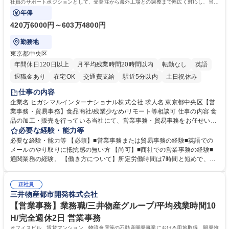
社員のサポートポジションとして、受発注から海外工場との調整まで幅広く対応し、当社
事業の根幹を支えていただきます。
年俸
420万6000円～603万4800円
勤務地
東京都中央区
年間休日120日以上
月平均残業時間20時間以内
転勤なし
英語
退職金あり
在宅OK
交通費支給
駅近5分以内
土日祝休み
仕事の内容
企業名 ヒガシマルインターナショナル株式会社 求人名 東京都中央区【営
業事務・貿易事務】食品商社/残業少なめ/リモート等相談可 仕事の内容 食
品の加工・販売を行っている当社にて、営業事務・貿易事務をお任せいた
します。営業社員のサポートポジションとして、受発注から海外工場との
必要な経験・能力等
調整まで幅広く対応し、当社事業の根幹を支えていただきます。 ■受発注
必要な経験・能力等 【必須】■営業事務または貿易事務の経験■英語での
業務、請求書発行 ■海外工場とのスケジュール調整 ■在庫管理 ■輸入書類
メールのやり取りに抵抗感の無い方 【尚可】■商社での営業事務の経験■
の確認・作成 ■配送手配 ■通関業者を通して行う輸出入業全般 ■倉庫との
通関業務の経験。 【働き方について】所定労働時間は7時間と短めで、残
倉入れ調整等 ※ゼネラリストとしてのキャリアアップを目指すことが可能
業も月平均20時間以下です。時差出勤制度や週1日のリモート勤務も相談
です。単に商品を販売するだけでなく原料の仕入れから販売までをトータ
可能で、ワークライフバランスを保ち長期就業しやすい環境です。 【当社
ルプロデュースしているため、商品に関わる全ての業務をサポート頂きま
正社員
の強み】1991年の設立以来、外食産業を中心としたお客様の多様なニー
三井物産都市開発株式会社
す。 募集職種 東京都中央区【営業事務・貿易事務】食品商社/残業少なめ/
ズに沿った冷凍水産物等の生産・輸入・販売を一貫して手掛けています。
リモート等相談可
自社工場と海外拠点の強固な連携によるワンストップサービスが最大の強
【営業事務】業務職/三井物産グループ/平均残業時間10
みです。 学歴・資格 学歴：大学院 大学 語学力：英語 資格：
H/完全週休2日 営業事務
オフィスビル、賃貸マンション、物流倉庫等の不動産開発事業における用地取得、開発推