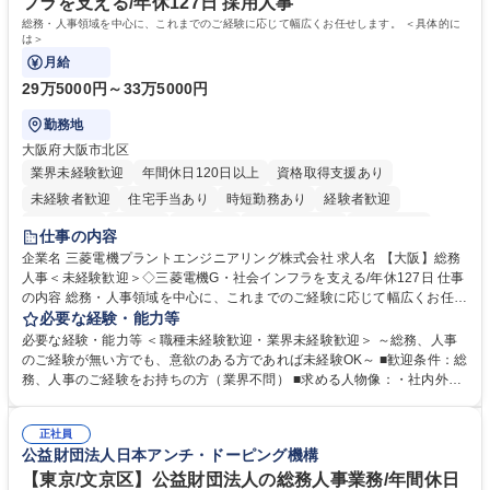
フラを支える/年休127日 採用人事
総務・人事領域を中心に、これまでのご経験に応じて幅広くお任せします。 ＜具体的に
は＞
月給
29万5000円～33万5000円
勤務地
大阪府大阪市北区
業界未経験歓迎
年間休日120日以上
資格取得支援あり
未経験者歓迎
住宅手当あり
時短勤務あり
経験者歓迎
退職金あり
在宅OK
賞与あり
完全週休2日制
交通費支給
仕事の内容
駅近5分以内
土日祝休み
服装自由
寮・社宅あり
食事補助あり
企業名 三菱電機プラントエンジニアリング株式会社 求人名 【大阪】総務
人事＜未経験歓迎＞◇三菱電機G・社会インフラを支える/年休127日 仕事
の内容 総務・人事領域を中心に、これまでのご経験に応じて幅広くお任せ
します。 ＜具体的には＞ ・総務/人事労務（給与・社保・勤怠管理など）
必要な経験・能力等
・採用・教育研修 ・福利厚生運用 など ※基本的には事務所勤務ですが、
必要な経験・能力等 ＜職種未経験歓迎・業界未経験歓迎＞ ～総務、人事
採用や教育等の業務内容により、関西圏以外への日帰り・宿泊を伴う国内
のご経験が無い方でも、意欲のある方であれば未経験OK～ ■歓迎条件：総
出張もございます。 ※担当業務を持ちつつ、お互いに助け合いながら、総
務、人事のご経験をお持ちの方（業界不問） ■求める人物像：・社内外の
務部という組織として協力しながら進める体制です。 募集職種 【大阪】
関係各部門との調整を率先して行い、業務を円滑に遂行できる協調性やコ
総務人事＜未経験歓迎＞◇三菱電機G・社会インフラを支える/年休127日
ミュニケーション能力を持っている方 ・人事総務領域に興味がありゼネラ
正社員
リスト志向をお持ちの方 学歴・資格 学歴：大学院 大学 語学力： 資格：
公益財団法人日本アンチ・ドーピング機構
【東京/文京区】公益財団法人の総務人事業務/年間休日