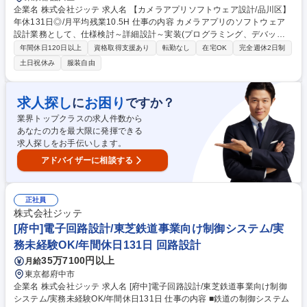
企業名 株式会社ジッテ 求人名 【カメラアプリソフトウェア設計/品川区】
年休131日◎/月平均残業10.5H 仕事の内容 カメラアプリのソフトウェア
設計業務として、仕様検討～詳細設計～実装(プログラミング、デバック)
～実機検証をお任せいたします！ 【具体的な業務内容について】 入社
年間休日120日以上
資格取得支援あり
転勤なし
在宅OK
完全週休2日制
後：指示された設計書から、目的通りのコーディング・デバッグをする 入
土日祝休み
服装自由
社半年～1年後：お客様からの仕様要望を踏襲して、設計からコーディン
グ・デバッグを1人で行う 入社半年～1年後についてはある程度、自身で
内容をかみ砕き業務を遂行できるような状態を目指していただきます！ 募
求人探し
お困り
に
ですか？
集職種 【カメラアプリソフトウェア設計/品川区】年休131日◎/月平均残
業界トップクラスの求人件数から
業10.5H
あなたの力を最大限に発揮できる
求人探しをお手伝いします。
アドバイザーに相談する
正社員
株式会社ジッテ
[府中]電子回路設計/東芝鉄道事業向け制御システム/実
務未経験OK/年間休日131日 回路設計
35万7100円以上
月給
東京都府中市
企業名 株式会社ジッテ 求人名 [府中]電子回路設計/東芝鉄道事業向け制御
システム/実務未経験OK/年間休日131日 仕事の内容 ■鉄道の制御システム