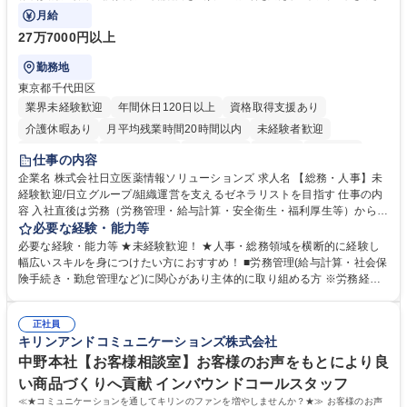
ます。
月給
27万7000円以上
勤務地
東京都千代田区
業界未経験歓迎
年間休日120日以上
資格取得支援あり
介護休暇あり
月平均残業時間20時間以内
未経験者歓迎
住宅手当あり
時短勤務あり
退職金あり
在宅OK
賞与あり
仕事の内容
育休あり
完全週休2日制
交通費支給
土日祝休み
寮・社宅あり
企業名 株式会社日立医薬情報ソリューションズ 求人名 【総務・人事】未
経験歓迎/日立グループ/組織運営を支えるゼネラリストを目指す 仕事の内
容 入社直後は労務（労務管理・給与計算・安全衛生・福利厚生等）からお
任せいたします。将来は総務・採用・教育業務へ守備範囲を広げ、組織運
必要な経験・能力等
営を支えるゼネラリストをめざせます。 ・初期業務：労働時間管理、給与
必要な経験・能力等 ★未経験歓迎！ ★人事・総務領域を横断的に経験し
計算、社会保険対応、福利厚生管理、安全衛生、健康経営推進等をお任せ
幅広いスキルを身につけたい方におすすめ！ ■労務管理(給与計算・社会保
します。ご経験に応じて、休職者管理など、幅広く経験を積んでいただき
険手続き・勤怠管理など)に関心があり主体的に取り組める方 ※労務経験
ます。 ・将来的な広がり：総務・採用・教育・税務対応・経営企画等。
者は早期にご活躍いただけます。 ■チームで仕事を推進できる方■将来は
★メンバーがマンツーマンで丁寧に教えるため、ご経験が浅くても安心！
マネジメント職として活躍したい 【尚可】■人事、労務、採用、教育業務
幅広く経験を積みたい意欲がある方に最適な環境です。 募集職種 【総
正社員
のご経験 ■労務管理（給与計算・社会保険手続き・勤怠管理など）の経験
キリンアンドコミュニケーションズ株式会社
務・人事】未経験歓迎/日立グループ/組織運営を支えるゼネラリストを目
■衛生管理者の資格をお持ちの方 学歴・資格 学歴：大学院 大学 高専 短大
指す
専修学校 高校 語学力： 資格：
中野本社【お客様相談室】お客様のお声をもとにより良
い商品づくりへ貢献 インバウンドコールスタッフ
≪★コミュニケーションを通してキリンのファンを増やしませんか？★≫ お客様のお声