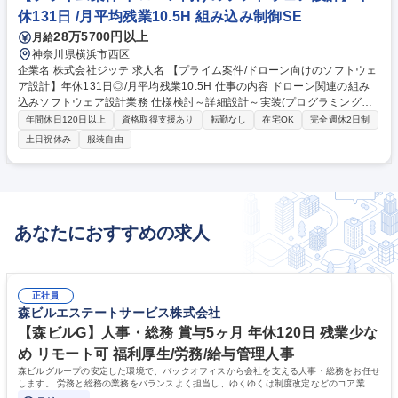
的貢献性の高い仕事ができます。 募集職種 【働きやすさ×技術力向上/受
休131日 /月平均残業10.5H 組み込み制御SE
託開発】◆回路設計/年休131日/リモート可◎
28万5700円以上
月給
神奈川県横浜市西区
企業名 株式会社ジッテ 求人名 【プライム案件/ドローン向けのソフトウェ
ア設計】年休131日◎/月平均残業10.5H 仕事の内容 ドローン関連の組み
込みソフトウェア設計業務 仕様検討～詳細設計～実装(プログラミング、
デバック)～実機検証 【職務概要】同社の顧客先（東京都北区）にて、ド
年間休日120日以上
資格取得支援あり
転勤なし
在宅OK
完全週休2日制
ローン向けの組み込みソフトウェア設計などに関わって頂きます。 【将
土日祝休み
服装自由
来、期待する役割】顧客先へ、まず1名での参画となりますが、将来的に
はメンバーを増やし、チーム体制へと発展させていく想定です。 そのため
の基盤づくりや関係構築を担っていただける方を歓迎します。 募集職種
【プライム案件/ドローン向けのソフトウェア設計】年休131日◎/月平均残
業10.5H
あなたにおすすめの求人
正社員
森ビルエステートサービス株式会社
【森ビルG】人事・総務 賞与5ヶ月 年休120日 残業少な
め リモート可 福利厚生/労務/給与管理人事
森ビルグループの安定した環境で、バックオフィスから会社を支える人事・総務をお任せ
します。 労務と総務の業務をバランスよく担当し、ゆくゆくは制度改定などのコア業務
にも挑戦できる、やりがいある環境です。