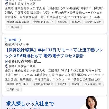
神奈川県横浜市西区
企業名 株式会社ジッテ 求人名 【回路設計(PL/PM候補)】年休131日/残業1
0.5h/大手案件多数/最上流から受注 仕事の内容 ■電子機器のハードウェア
設計開発、製品仕様設計・電子回路設計を中心に仕様打ち合わせ～基本設
計～詳細設計・評価・検査まで幅広くご経験・スキルに合わせてご担当い
年間休日120日以上
資格取得支援あり
転勤なし
在宅OK
完全週休2日制
ただきます。 ■大手メーカー向けの製品開発を中心に行います。コア部分
土日祝休み
の開発を任されており、持ち帰り案件も多数ございます。 ■PL/PM候補と
して案件の工程管理及び外注管理も担当いただきます。 【最上流工程から
一括受注】企画から受注している案件が多数あります。 要件定義、基本設
正社員
計などから携わっていただき、設計、検査、運用、保守と一 貫して行うこ
株式会社ジッテ
とができるのが特徴です。 募集職種 【回路設計(PL/PM候補)】年休131日/
【回路設計/横浜】年休131日/リモート可/上流工程/フレ
残業10.5h/大手案件多数/最上流から受注
ックス/16時退社も可 電気/電子プロセス設計
28万5700円以上
月給
神奈川県横浜市西区
企業名 株式会社ジッテ 求人名 【回路設計/横浜】年休131日/リモート可/
上流工程/フレックス/16時退社も可◎ 仕事の内容 電子機器のハードウェア
設計開発。産業機器、半導体関連、コンシューマー機器などの製品仕様設
計・電子回路設計をメインに、上流工程から一貫して携わります。技術向
年間休日120日以上
資格取得支援あり
転勤なし
在宅OK
完全週休2日制
上と私生活の両立を会社が全力で支援します。 【1】仕様設計：製品の機
土日祝休み
能要件に基づいたハードウェアの仕様策定 【2】回路設計：アナログ・デ
ジタル回路の設計、部品選定 【3】評価・検証：試作機のデバッグ、動作
確認 ★幅広い業界の案件に携われるため、技術者としての市場価値が高ま
求人探し
入社まで
から
ります。 ★16時退社やフレックス、リモートワークを臨機応変に活用可