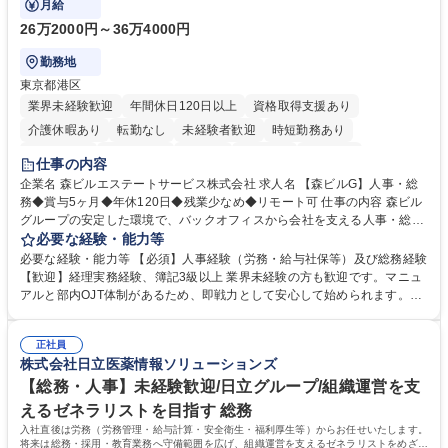
月給
26万2000円～36万4000円
勤務地
東京都港区
業界未経験歓迎
年間休日120日以上
資格取得支援あり
介護休暇あり
転勤なし
未経験者歓迎
時短勤務あり
経験者歓迎
退職金あり
在宅OK
賞与あり
育休あり
仕事の内容
完全週休2日制
交通費支給
長期歓迎
駅近5分以内
土日祝休み
企業名 森ビルエステートサービス株式会社 求人名 【森ビルG】人事・総
務◆賞与5ヶ月◆年休120日◆残業少なめ◆リモート可 仕事の内容 森ビル
グループの安定した環境で、バックオフィスから会社を支える人事・総務
をお任せします。 労務と総務の業務をバランスよく担当し、ゆくゆくは制
必要な経験・能力等
度改定などのコア業務にも挑戦できる、やりがいある環境です。 ■勤怠管
必要な経験・能力等 【必須】人事経験（労務・給与社保等）及び総務経験
理、給与計算、社会保険手続き、年末調整等の労務管理全般 ■入退社手続
【歓迎】経理実務経験、簿記3級以上 業界未経験の方も歓迎です。マニュ
き、社内規定の改定や人事制度改定などのコア業務 ■社内イベントの企画
アルと部内OJT体制があるため、即戦力として安心して始められます。
運営やその他総務業務全般 ※労務と総務を1：1の割合でお任せ。 入社後
【魅力・やりがい】森ビルGの安定基盤で労務から総務まで幅広く携われ
は部内のOJTを中心に、あなたの経験に合わせて不足している部分はいつ
ます。定型業務に留まらず、社内規定や人事制度の改定など会社のコア業
でも質問・相談できる環境が整っているため、安心して成長できます。 募
正社員
務に挑戦できるため、自身の成長と組織への貢献度をダイレクトに実感で
株式会社日立医薬情報ソリューションズ
集職種 【森ビルG】人事・総務◆賞与5ヶ月◆年休120日◆残業少なめ◆
きます。 残業少なめ、週1日リモート可など、ワークライフバランスを保
リモート可
ち長期活躍できる環境です。 「これまでの幅広い経験を活かし、長期的な
【総務・人事】未経験歓迎/日立グループ/組織運営を支
キャリアを築きたい」という前向きな意欲と挑戦を全力で応援します。 学
えるゼネラリストを目指す 総務
歴・資格 学歴：大学院 大学 高専 短大 専修学校 高校 語学力： 資格：日商
入社直後は労務（労務管理・給与計算・安全衛生・福利厚生等）からお任せいたします。
簿記検定1級 日商簿記検定2級 日商簿記検定3級
将来は総務・採用・教育業務へ守備範囲を広げ、組織運営を支えるゼネラリストをめざせ