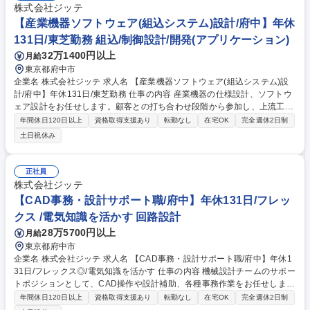
株式会社ジッテ
【産業機器ソフトウェア(組込システム)設計/府中】年休
131日/東芝勤務 組込/制御設計/開発(アプリケーション)
32万1400円以上
月給
東京都府中市
企業名 株式会社ジッテ 求人名 【産業機器ソフトウェア(組込システム)設
計/府中】年休131日/東芝勤務 仕事の内容 産業機器の仕様設計、ソフトウ
ェア設計をお任せします。顧客との打ち合わせ段階から参加し、上流工程
に携わることができるポジションです。 【案件期間】基本的には長期的に
年間休日120日以上
資格取得支援あり
転勤なし
在宅OK
完全週休2日制
プロジェクトメンバーとして携わって頂くことを想定しています。 【働く
土日祝休み
環境】 ■顧客(東芝様)と直接取引を行っている為スムーズなコミュニケー
ションが可能。希望を伝えやすく、良好な関係を築いています。 ■入社
後、慣れるまでのフォローや教育は当社の社員だけではなく、顧客の社員
正社員
の方も対応頂いています。顧客先の研修も参加することもできます。 募集
株式会社ジッテ
職種 【産業機器ソフトウェア(組込システム)設計/府中】年休131日/東芝勤
【CAD事務・設計サポート職/府中】年休131日/フレッ
務
クス /電気知識を活かす 回路設計
28万5700円以上
月給
東京都府中市
企業名 株式会社ジッテ 求人名 【CAD事務・設計サポート職/府中】年休1
31日/フレックス◎/電気知識を活かす 仕事の内容 機械設計チームのサポー
トポジションとして、CAD操作や設計補助、各種事務作業をお任せしま
す！設計メインではなく、設計者のサポート業務や事務寄りの対応が中心
年間休日120日以上
資格取得支援あり
転勤なし
在宅OK
完全週休2日制
となります。 【具体的な業務内容】■出図対応 ■簡単な図面修正 ■データ