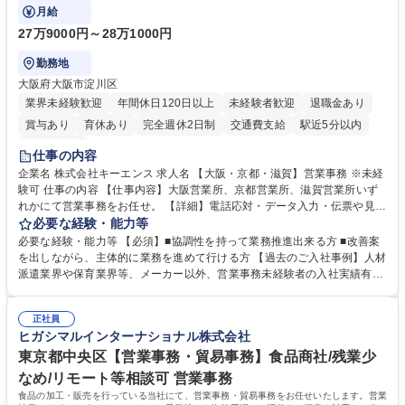
で発生する事務業務や業務改善をお任せ。
月給
27万9000円～28万1000円
勤務地
大阪府大阪市淀川区
業界未経験歓迎
年間休日120日以上
未経験者歓迎
退職金あり
賞与あり
育休あり
完全週休2日制
交通費支給
駅近5分以内
土日祝休み
仕事の内容
企業名 株式会社キーエンス 求人名 【大阪・京都・滋賀】営業事務 ※未経
験可 仕事の内容 【仕事内容】大阪営業所、京都営業所、滋賀営業所いず
れかにて営業事務をお任せ。 【詳細】電話応対・データ入力・伝票や見積
の作成・カタログ送付・来客対応・営業所内で発生する事務業務や業務改
必要な経験・能力等
善をお任せ。 【教育制度】ご入社後、育成担当とペアになりながらOJTに
必要な経験・能力等 【必須】■協調性を持って業務推進出来る方 ■改善案
て業務を覚えていただくことが可能です。業務システムがきちんと構築さ
を出しながら、主体的に業務を進めて行ける方 【過去のご入社事例】人材
れているため、スムーズに仕事に慣れることができる環境です。また、
派遣業界や保育業界等、メーカー以外、営業事務未経験者の入社実績有
「チームで成果を出す文化」があり、良いやり方を積極的に共有しながら
【当社の事務職について】単なる事務ではなく主体性を発揮したサポート
常に改善を目指す風土のため、安心して業務に取り組んでいただけます。
により、キーエンスの付加価値向上に貢献します。ベースの定型業務に加
募集職種 【大阪・京都・滋賀】営業事務 ※未経験可
正社員
えて、お客様や社員の状況に合わせ、能動的なサポート、改善の動きも期
ヒガシマルインターナショナル株式会社
待され。組織を支えるスペシャリストとして、チームに貢献し、結果的に
社員から頼られる存在になることができます。平均19:30の退勤以降の業
東京都中央区【営業事務・貿易事務】食品商社/残業少
務の持ち帰りも禁止されており、メリハリのある働き方となります。 学
なめ/リモート等相談可 営業事務
歴・資格 学歴：大学院 大学 高専 短大 語学力： 資格：
食品の加工・販売を行っている当社にて、営業事務・貿易事務をお任せいたします。営業