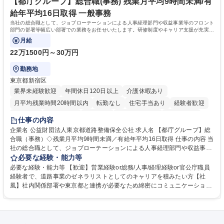
【都庁グループ】総合職(事務) 残業月平均9時間未満/有
給年平均16日取得 一般事務
当社の総合職として、ジョブローテーションによる人事経理部門や収益事業等のフロント
部門の部署等幅広い部署での業務をお任せいたします。研修制度やキャリア支援が充実し
ております！ ※下記業務詳細
月給
22万1500円～30万円
勤務地
東京都新宿区
業界未経験歓迎
年間休日120日以上
介護休暇あり
月平均残業時間20時間以内
転勤なし
住宅手当あり
経験者歓迎
研修あり
退職金あり
賞与あり
完全週休2日制
交通費支給
仕事の内容
駅近5分以内
資格取得手当あり
食事補助あり
企業名 公益財団法人東京都道路整備保全公社 求人名 【都庁グループ】総
合職（事務）◇残業月平均9時間未満／有給年平均16日取得 仕事の内容 当
社の総合職として、ジョブローテーションによる人事経理部門や収益事業
等のフロント部門の部署等幅広い部署での業務をお任せいたします。研修
必要な経験・能力等
制度やキャリア支援が充実しております！ ※下記業務詳細 【業務詳細】■
必要な経験・能力等 【歓迎】営業経験or総務/人事/経理経験or官公庁職員
管理部門：広報、人事、経理など当公社の運営に係る管理業務 ■収益部
経験者で、道路事業のゼネラリストとしてのキャリアを積みたい方【社
門：駐車場の新規開拓、管理運営、新宿駅西口広場の「イベントコーナ
風】社内関係部署や東京都と連携が必要なため綿密にコミュニケーション
ー」などの管理運営 ■道路部門：整備の急がれる骨格幹線道路や木造住宅
を図っています。 【業務の魅力】■幅広く携われる：総合職（事務）で
密集地域の特定整備路線の用地取得、道路に関する普及啓発事業、都内の
は、駐車場の管理運営や道路用地の取得、公益財団法人の中枢を担う管理
道路施設や道路工事現場の見学ツアー事業 ※入社後は上記いずれかの部門
部門など多岐に渡る業務を経験できます。 ■様々なプロジェクト：駐車場
へ配属。※業務内容変更の範囲：会社の定める業務 募集職種 【都庁グル
事業の他、新宿駅西口広場内に設置された照明を兼ねた広告「ブライトサ