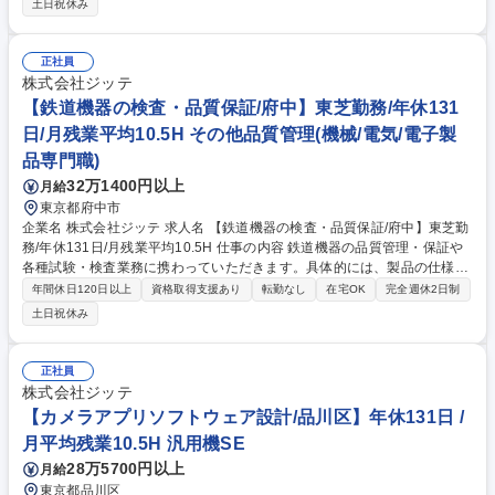
土日祝休み
整理 ■ルーチン見積作成 ■設計補助業務 ■その他付随する事務作業 募集職
種 【CAD事務・設計サポート職/府中】年休131日/フレックス◎/電気知識
を活かす
正社員
株式会社ジッテ
【鉄道機器の検査・品質保証/府中】東芝勤務/年休131
日/月残業平均10.5H その他品質管理(機械/電気/電子製
品専門職)
32万1400円以上
月給
東京都府中市
企業名 株式会社ジッテ 求人名 【鉄道機器の検査・品質保証/府中】東芝勤
務/年休131日/月残業平均10.5H 仕事の内容 鉄道機器の品質管理・保証や
各種試験・検査業務に携わっていただきます。具体的には、製品の仕様書
に基づき品質確認及び工程改善をご担当いただきます。 【案件期間】東芝
年間休日120日以上
資格取得支援あり
転勤なし
在宅OK
完全週休2日制
鉄道事業向けに長期的にプロジェクトメンバーとして携わって頂くことを
土日祝休み
想定しています。 【働く環境】 ■顧客(東芝様)と直接取引を行っている為
スムーズなコミュニケーションが可能。希望を伝えやすく、良好な関係を
築いています。 ■入社後、慣れるまでのフォローや教育は当社の社員だけ
正社員
ではなく、顧客の社員の方も対応頂いています。顧客先の研修も参加する
株式会社ジッテ
こともできます。 募集職種 【鉄道機器の検査・品質保証/府中】東芝勤務/
【カメラアプリソフトウェア設計/品川区】年休131日 /
年休131日/月残業平均10.5H
月平均残業10.5H 汎用機SE
28万5700円以上
月給
東京都品川区