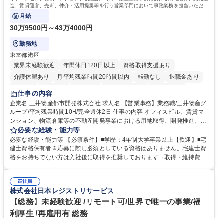
進、賃貸運営、売却、仲介・活用提案等を行う営業部門において事務業務を担当いただき
ます。
月給
30万9500円～43万4000円
勤務地
東京都港区
業界未経験歓迎
年間休日120日以上
資格取得支援あり
介護休暇あり
月平均残業時間20時間以内
転勤なし
退職金あり
在宅OK
賞与あり
育休あり
完全週休2日制
交通費支給
仕事の内容
駅近5分以内
土日祝休み
寮・社宅あり
企業名 三井物産都市開発株式会社 求人名 【営業事務】業務職/三井物産グ
ループ/平均残業時間10H/完全週休2日 仕事の内容 オフィスビル、賃貸マ
ンション、物流倉庫等の不動産開発事業における用地取得、開発推進、賃
貸運営、売却、仲介・活用提案等を行う営業部門において事務業務を担当
必要な経験・能力等
いただきます。 【詳細】・契約書管理、契約書製本、捺印対応、ファイリ
必要な経験・能力等 【必須条件】■学歴：4年制大学卒業以上【歓迎】■宅
ング、登記簿取得、調書取得・支払業務（各種費用支払、支払管理、請
建士資格保有者※応募に際し必須としている資格はありません。宅建士資
求・支払データ登録、取引先マスター申請対応）・予算作成及び予実管
格をお持ちでない方は入社後に取得を推奨しております（取得・維持費用
理・各種稟議書、報告書作成業務・各種台帳管理、交際費・会議費支払報
の一部補助あり） 【求める人物像】 ・向学心豊かで、主体的に行動でき
告書作成及び月次管理・部内総務庶務全般 など※※配属先によっては上記
る方。 ・社内外の多様な関係者と協調して業務を進められるコミュニケー
の他に担当頂く業務が発生する場合があります。 募集職種 【営業事務】
正社員
ション力がある方。 ・チャレンジを厭わず、粘り強く業務に取り組める
株式会社日本レジストリサービス
業務職/三井物産グループ/平均残業時間10H/完全週休2日
方。多様な関係者と謙虚に信頼関係を構築でき、期限を意識したスケジュ
ール管理が出来る方。※将来的に他部署（営業部門、コーポレート部門）
【総務】未経験歓迎 /リモート可/世界で唯一の事業/福
へのジョブローテーションの可能性があります。 学歴・資格 学歴：大学
利厚生 /再雇用有 総務