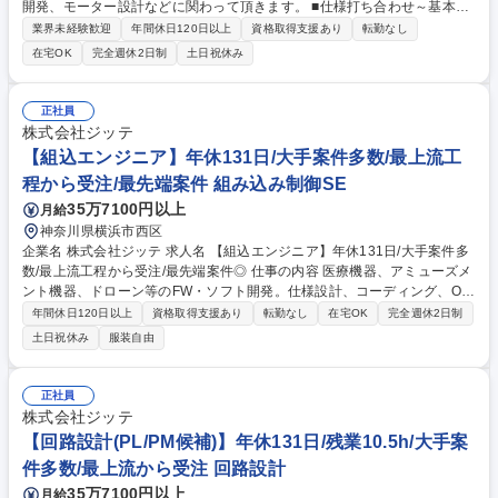
開発、モーター設計などに関わって頂きます。 ■仕様打ち合わせ～基本設
計～詳細設計・評価・検査まで幅広くご経験・スキルに合わせてご担当頂
業界未経験歓迎
年間休日120日以上
資格取得支援あり
転勤なし
きます。 東芝府中事業所にて、鉄道事業向けの鉄道の制御システム開発、
在宅OK
完全週休2日制
土日祝休み
モーター設計などに関わって頂きます。 【働く環境】 ■顧客(東芝様)と直
接取引を行っている為スムーズなコミュニケーションが可能。希望を伝え
やすく、良好な関係を築いています。 ■入社後、慣れるまでのフォローや
正社員
教育は当社の社員だけではなく、顧客の社員の方も対応頂いています。顧
株式会社ジッテ
客先の研修も参加することもできます。 募集職種 [府中]電子回路設計/東芝
【組込エンジニア】年休131日/大手案件多数/最上流工
鉄道事業向け制御システム/実務未経験OK/年間休日131日
程から受注/最先端案件 組み込み制御SE
35万7100円以上
月給
神奈川県横浜市西区
企業名 株式会社ジッテ 求人名 【組込エンジニア】年休131日/大手案件多
数/最上流工程から受注/最先端案件◎ 仕事の内容 医療機器、アミューズメ
ント機器、ドローン等のFW・ソフト開発。仕様設計、コーディング、OS
ポーティング、アプリ開発まで、スキルに応じたフェーズを担当。社内受
年間休日120日以上
資格取得支援あり
転勤なし
在宅OK
完全週休2日制
託と客先常駐の双方がございます。 【1】組込・制御FW開発：C言語等を
土日祝休み
服装自由
用いたマイコン・ドライバー制御 【2】OSポーティング：Linuxやリアル
タイムOSのハードへの移植 【3】アプリ開発：Android/iOS、Windows
(試験装置)向けアプリ ★ドローン、AR/VRなどトレンド案件も豊富。 ★
正社員
「月1回の営業面談」で希望のキャリアを徹底サポート。年休131日・平
株式会社ジッテ
均勤続10年の安心環境で、腰を据えて上流工程へ挑めます。 募集職種
【回路設計(PL/PM候補)】年休131日/残業10.5h/大手案
【組込エンジニア】年休131日/大手案件多数/最上流工程から受注/最先端
件多数/最上流から受注 回路設計
案件◎
35万7100円以上
月給