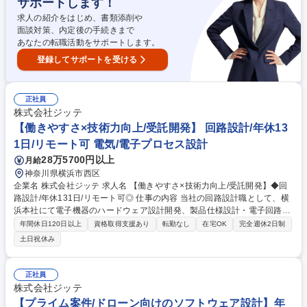
サポートします！
能。360度評価により、結果だけでなく「成長プロセス」も正当に評価し
ます。 募集職種 【回路設計/横浜】年休131日/リモート可/上流工程/フレ
求人の紹介をはじめ、書類添削や
ックス/16時退社も可◎
面談対策、内定後の手続きまで
あなたの転職活動をサポートします。
登録してサポートを受ける
正社員
株式会社ジッテ
【働きやすさ×技術力向上/受託開発】 回路設計/年休13
1日/リモート可 電気/電子プロセス設計
28万5700円以上
月給
神奈川県横浜市西区
企業名 株式会社ジッテ 求人名 【働きやすさ×技術力向上/受託開発】◆回
路設計/年休131日/リモート可◎ 仕事の内容 当社の回路設計職として、横
浜本社にて電子機器のハードウェア設計開発、製品仕様設計・電子回路設
計を中心に上流工程から携わることができます！主に、産業機器系、半導
年間休日120日以上
資格取得支援あり
転勤なし
在宅OK
完全週休2日制
体関連、コンシューマー機器がメインです。 【やりがい】■社員からも好
土日祝休み
評なほどの超働きやすい環境！ 上記記載の通りの働きやすい環境を完備し
ていることから、16時に退社しプライベートの時間にあてる社員や、フレ
ックス制により通勤ラッシュを避けて出社することも可能です。（リモー
正社員
トも臨機応変に対応可） ■技術的に成長できる環境！上流工程から携われ
株式会社ジッテ
ることと、産業機械や半導体、コンシューマー機器など成長市場かつ社会
【プライム案件/ドローン向けのソフトウェア設計】年