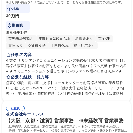
をより良い商品づくりに活かしていく上で、窓口となるお客様相談室でのお仕事です。
月給
30万円
勤務地
東京都中野区
業界未経験歓迎
年間休日120日以上
退職金あり
在宅OK
賞与あり
交通費支給
土日祝休み
寮・社宅あり
仕事の内容
企業名 キリンアンドコミュニケーションズ株式会社 求人名 中野本社【お
客様相談室】お客様のお声をもとにより良い商品づくりへ貢献 仕事の内容
≪★コミュニケーションを通してキリンのファンを増やしませんか？★≫
お客様のお声をより良い商品づくりに活かしていく上で、窓口となるお客
必要な経験・能力等
様相談室でのお仕事です。 日々お客様からいただくキリングループへのご
必要な経験・能力等 【必須】コールセンターやお客様相談室の業務経験、
意見を、企業活動に活かしています。お客様からの声に迅速かつ誠意をも
PCが使える方（Word・Excel）【働き方】在宅勤務・リモートワーク相
って対応、情報提供するとともにグループ内活動に反映しています。 【具
談可/月平均残業7～8時間程度 【入社後の研修】着任から1か月は電話対応
体的には】電話応対、メール、お手紙対応、ご指摘品調査報告書作成、有
のOJTを中心に実施し、電話対応に慣れた段階でメール・手紙のOJTを実
人チャットボット対応など。 【1日の対応件数】■電話：月間一人当たり
施する予定です。独り立ち以降もしっかりフォローする体制を整えていま
平均100件前後■メール・手紙：同上40件前後 募集職種 中野本社【お客様
正社員
すのでご安心ください。 【当社について】キリングループの広報機能を担
株式会社キーエンス
相談室】お客様のお声をもとにより良い商品づくりへ貢献
う会社として、お客様との出会いを大切にし、磨き上げたホスピタリティ
を込めてコミュニケーションをとりながら広報関連業務を行っておりま
【大阪・京都・滋賀】営業事務 ※未経験可 営業事務
す。 学歴・資格 学歴：大学院 大学 高専 短大 専修学校 高校 語学力： 資
【仕事内容】大阪営業所、京都営業所、滋賀営業所いずれかにて営業事務をお任せ。
格：
【詳細】電話応対・データ入力・伝票や見積の作成・カタログ送付・来客対応・営業所内