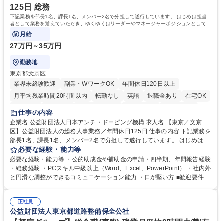
125日 総務
下記業務を部長1名、課長1名、メンバー2名で分担して遂行しています。 はじめは担当
者として業務を覚えていただき、ゆくゆくはリーダーやマネージャーポジションとして活
躍いただくことを期待しています。
月給
27万円～35万円
勤務地
東京都文京区
業界未経験歓迎
副業・WワークOK
年間休日120日以上
月平均残業時間20時間以内
転勤なし
英語
退職金あり
在宅OK
賞与あり
育休あり
完全週休2日制
交通費支給
土日祝休み
仕事の内容
食事補助あり
企業名 公益財団法人日本アンチ・ドーピング機構 求人名 【東京／文京
区】公益財団法人の総務人事業務／年間休日125日 仕事の内容 下記業務を
部長1名、課長1名、メンバー2名で分担して遂行しています。 はじめは担
当者として業務を覚えていただき、ゆくゆくはリーダーやマネージャーポ
必要な経験・能力等
ジションとして活躍いただくことを期待しています。 【総務・人事グルー
必要な経験・能力等 ・公的助成金や補助金の申請・四半期、年間報告経験
プの業務内容】 ・人事制度関連 ・採用活動 ・教育研修の企画、実行 ・勤
・総務経験 ・PCスキル中級以上（Word、Excel、PowerPoint） ・社内外
怠管理 ・官公庁への各種提出 ・法定の会議運営（評議員会、理事会） ・
と円滑な調整ができるコミュニケーション能力 ・口が堅い方 ■歓迎要件
コンプライアンス ・内部規程やルールの管理、整備、文書管理 ・契約関
・採用業務経験 ・英語に抵抗がない方 ・営業経験 学歴・資格 学歴：大学
連 ・衛生管理 ・防災関連・公的助成金の管理・オフィス、ファシリティ
院 大学 高専 短大 専修学校 高校 語学力： 資格：
管理 ・福利厚生関連 ・職員からの問合せ、相談対応 ・その他日常の総務
正社員
公益財団法人東京都道路整備保全公社
業務全般 募集職種 【東京／文京区】公益財団法人の総務人事業務／年間
休日125日