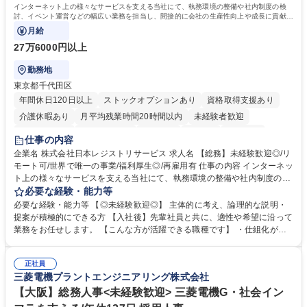
院 大学 語学力： 資格：宅地建物取引士
インターネット上の様々なサービスを支える当社にて、執務環境の整備や社内制度の検
討、イベント運営などの幅広い業務を担当し、間接的に会社の生産性向上や成長に貢献し
ている部署です。
月給
27万6000円以上
勤務地
東京都千代田区
年間休日120日以上
ストックオプションあり
資格取得支援あり
介護休暇あり
月平均残業時間20時間以内
未経験者歓迎
住宅手当あり
時短勤務あり
研修あり
在宅OK
賞与あり
仕事の内容
完全週休2日制
交通費支給
駅近5分以内
土日祝休み
服装自由
企業名 株式会社日本レジストリサービス 求人名 【総務】未経験歓迎◎/リ
モート可/世界で唯一の事業/福利厚生◎/再雇用有 仕事の内容 インターネッ
ト上の様々なサービスを支える当社にて、執務環境の整備や社内制度の検
討、イベント運営などの幅広い業務を担当し、間接的に会社の生産性向上
必要な経験・能力等
や成長に貢献している部署です。 会社の全メンバーが安心して長く成果を
必要な経験・能力等 【◎未経験歓迎◎】 主体的に考え、論理的な説明・
発揮できる環境を整えるために、毎日のメンテナンスや維持管理に加え、
提案が積極的にできる方 【入社後】先輩社員と共に、適性や希望に沿って
新たな施策検討を積極的に行っていただき、会社全体を巻き込み課題解決
業務をお任せします。 【こんな方が活躍できる職種です】 ・仕組化が好
を推進。 ・オフィス運営：執務環境の整備・物品管理・社内規定整備/改
き/得意・協働の姿勢を持っている・優先順位付け、マルチタスクが得意・
善・イベント企画/運営・非常時の対応 など、本人の希望や適性によって
様々な立場で物事を考えられる・定型業務だけでなく突発的な出来事にも
幅広い業務の体得が可能で、多様なキャリアパスを描くことも可能です。
正社員
対処できる・新しいことに興味関心がある 【魅力】■自己啓発支援：資格
三菱電機プラントエンジニアリング株式会社
募集職種 【総務】未経験歓迎◎/リモート可/世界で唯一の事業/福利厚生◎/
取得や通信教育など費用の80%（年間25万円まで）を補助 ■住宅手当：家
再雇用有
賃の50%（月額7万円まで）を補助 学歴・資格 学歴：大学院 大学 語学
【大阪】総務人事<未経験歓迎> 三菱電機G・社会イン
力： 資格：