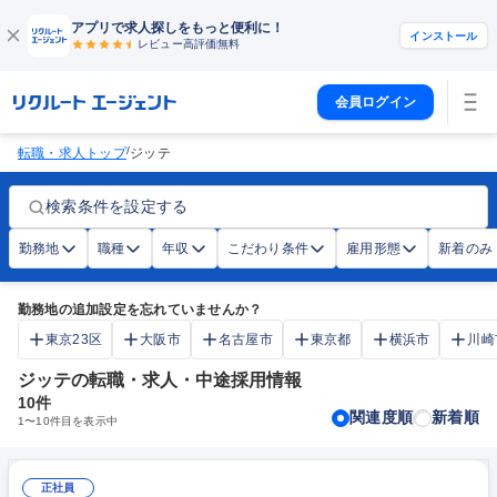
アプリで求人探しをもっと便利に！
インストール
レビュー高評価
無料
会員ログイン
/
転職・求人トップ
ジッテ
検索条件を設定する
勤務地
職種
年収
こだわり条件
雇用形態
新着のみ
勤務地の追加設定を忘れていませんか？
東京23区
大阪市
名古屋市
東京都
横浜市
川崎
ジッテの転職・求人・中途採用情報
10
件
関連度順
新着順
1
〜
10
件目を表示中
正社員